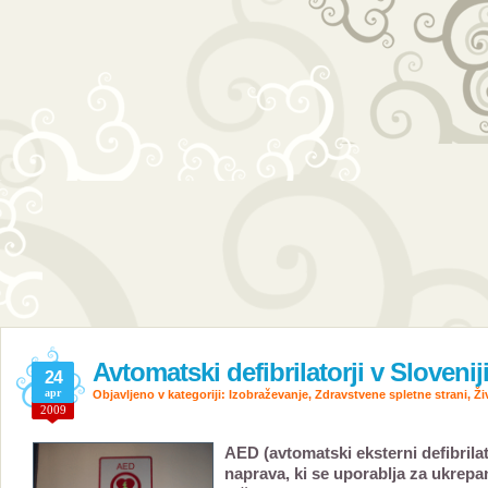
Avtomatski defibrilatorji v Slovenij
24
apr
Objavljeno v kategoriji:
Izobraževanje
,
Zdravstvene spletne strani
,
Ži
2009
AED (avtomatski eksterni defibrilat
naprava, ki se uporablja za ukrepa