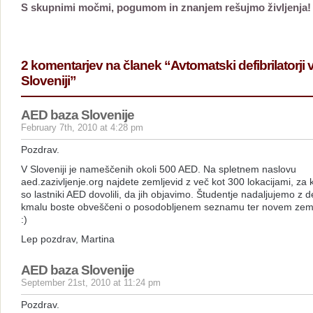
S skupnimi močmi, pogumom in znanjem rešujmo življenja!
2 komentarjev na članek “Avtomatski defibrilatorji 
Sloveniji”
AED baza Slovenije
February 7th, 2010 at 4:28 pm
Pozdrav.
V Sloveniji je nameščenih okoli 500 AED. Na spletnem naslovu
aed.zazivljenje.org najdete zemljevid z več kot 300 lokacijami, za 
so lastniki AED dovolili, da jih objavimo. Študentje nadaljujemo z d
kmalu boste obveščeni o posodobljenem seznamu ter novem zeml
:)
Lep pozdrav, Martina
AED baza Slovenije
September 21st, 2010 at 11:24 pm
Pozdrav.