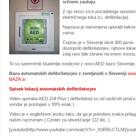
srčnem zastoju.
Z njo skozi srce prizadetega spusti
električnega toka (t.i. defibrilacija).
Naprava je namenjena uporabi laikov 
varna.
Čeprav je v Sloveniji okoli 300 javno
dostopnih defibrilatorjev, njihove loka
zdaj niso bile zbrane na enem mestu
To so spremenili študentje medicine z novo AED bazo Slovenije.
Baza avtomatskih defibrilatorjev z zemljevidi v Sloveniji
www
BAZA.si
Spisek lokacij avtomatskih defibrilatorjev
Video uporaba AED Zoll Plus ( defibrilatorji so od različnih proiz
vendar je postopek v 99% enak )
Video je v angleškem jeziku tako, da ga je potrebno malce prilago
našim razmeram ( Center za obveščanje 112 itd.. )
[youtube]http://www.youtube.com/watch?v=_KIiRBcCTLM[/yout