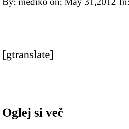
By: mediko on: May 31,2012
In
[gtranslate]
Oglej si več