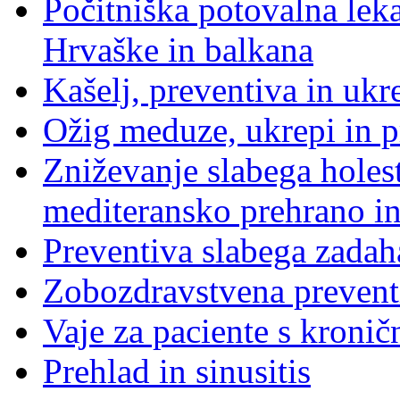
Počitniška potovalna leka
Hrvaške in balkana
Kašelj, preventiva in ukr
Ožig meduze, ukrepi in p
Zniževanje slabega holes
mediteransko prehrano in
Preventiva slabega zadaha
Zobozdravstvena preventi
Vaje za paciente s kronič
Prehlad in sinusitis