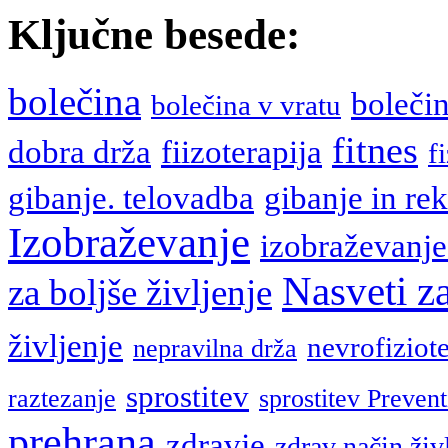
Ključne besede:
bolečina
boleči
bolečina v vratu
fitnes
fiizoterapija
dobra drža
f
gibanje. telovadba
gibanje in rek
Izobraževanje
izobraževanje
Nasveti za
za boljše življenje
življenje
nevrofiziote
nepravilna drža
sprostitev
raztezanje
sprostitev Prevent
prehrana
zdravje
zdrav način živ