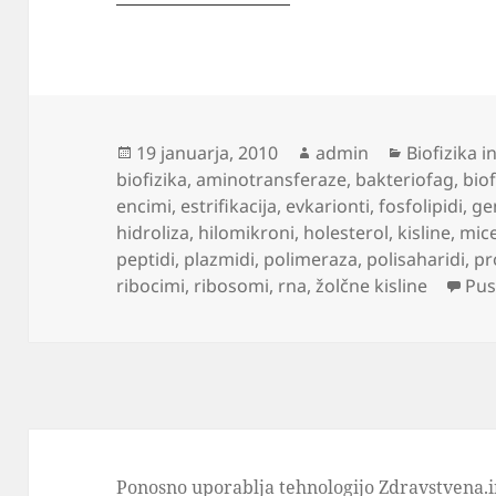
Objavljeno
Avtor
Kategorije
19 januarja, 2010
admin
Biofizika i
dne
biofizika
,
aminotransferaze
,
bakteriofag
,
biof
encimi
,
estrifikacija
,
evkarionti
,
fosfolipidi
,
ge
hidroliza
,
hilomikroni
,
holesterol
,
kisline
,
mice
peptidi
,
plazmidi
,
polimeraza
,
polisaharidi
,
pr
ribocimi
,
ribosomi
,
rna
,
žolčne kisline
Pus
Ponosno uporablja tehnologijo Zdravstvena.i