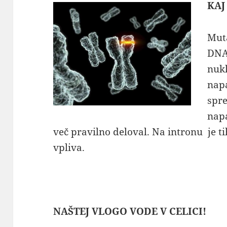
KAJ
Muta
DNA
nukl
nap
spr
napa
več pravilno deloval. Na intronu je t
vpliva.
NAŠTEJ VLOGO VODE V CELICI!