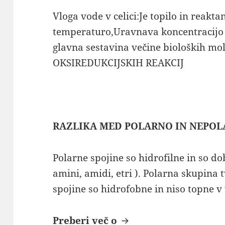
Vloga vode v celici:Je topilo in reakt
temperaturo,Uravnava koncentracijo 
glavna sestavina večine bioloških mol
OKSIREDUKCIJSKIH REAKCIJ
RAZLIKA MED POLARNO IN NEPOL
Polarne spojine so hidrofilne in so do
amini, amidi, etri ). Polarna skupina 
spojine so hidrofobne in niso topne v
Biokemija vaja 2010
Preberi več o