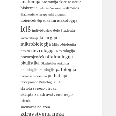
anatomija
Anatomija skice
bakterije
biokemija
demenca
bolnišnične okužbe
diagnostično terapevtski program
farmakologija
dojenček
dtp
etika
idš
individualno delo študenta
kirurgija
javno zdravje
mikrobiologija
Mikrobiologija
nevrologija
nevro
Nevrologija
oftalmologija
novorojenček
okulistika
Okulistika
onkolog
patologija
onkologija
Patologija
pediatrija
patronažno varstvo
Psihologija
prva pomoč
rak
skripta za nego otroka
skripta za zdravstveno nego
otroka
sladkorna bolezen
zdravstvena nega