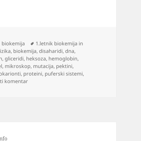
Oznake
n biokemija
1.letnik biokemija in
izika
,
biokemija
,
disaharidi
,
dna
,
n
,
gliceridi
,
heksoza
,
hemoglobin
,
l
,
mikroskop
,
mutacija
,
pektini
,
okarionti
,
proteini
,
puferski sistemi
,
na Biokemija vaja 2010
ti komentar
nfo