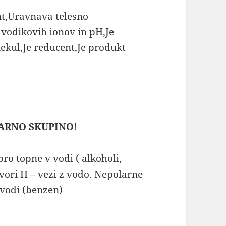
ant,Uravnava telesno
vodikovih ionov in pH,Je
ekul,Je reducent,Je produkt
ARNO SKUPINO
!
bro topne v vodi ( alkoholi,
tvori H – vezi z vodo. Nepolarne
 vodi (benzen)