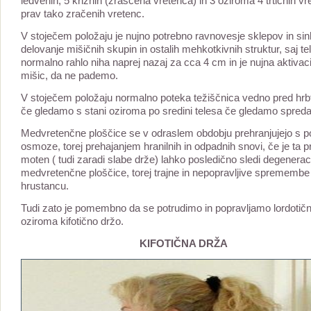
ledvenih, 5 križnih (zraščena vretenca) in 3 oziroma 4 trtičnih vr
prav tako zračenih vretenc.
V stoječem položaju je nujno potrebno ravnovesje sklepov in si
delovanje mišičnih skupin in ostalih mehkotkivnih struktur, saj te
normalno rahlo niha naprej nazaj za cca 4 cm in je nujna aktivaci
mišic, da ne pademo.
V stoječem položaju normalno poteka težiščnica vedno pred hrb
če gledamo s stani oziroma po sredini telesa če gledamo spreda
Medvretenčne ploščice se v odraslem obdobju prehranjujejo s 
osmoze, torej prehajanjem hranilnih in odpadnih snovi, če je ta 
moten ( tudi zaradi slabe drže) lahko posledično sledi degenerac
medvretenčne ploščice, torej trajne in nepopravljive spremembe
hrustancu.
Tudi zato je pomembno da se potrudimo in popravljamo lordotič
oziroma kifotično držo.
KIFOTIČNA DRŽA