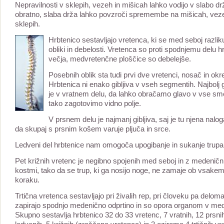
Nepravilnosti v sklepih, vezeh in mišicah lahko vodijo v slabo dr
obratno, slaba drža lahko povzroči spremembe na mišicah, veze
sklepih.
Hrbten
ico sestavljajo vretenca, ki se med seboj razlik
obliki in debelosti. Vretenca so proti spodnjemu delu h
večja, medvretenčne ploščice so debelejše.
Posebnih oblik sta tudi prvi dve vretenci, nosač in okr
Hrbtenica ni enako gibljiva v vseh segmentih. Najbolj g
je v vratnem delu, da lahko obračamo glavo v vse smer
tako zagotovimo vidno polje.
V prsnem delu je najmanj gibljiva, saj je tu njena nalog
da skupaj s prsnim košem varuje pljuča in srce.
Ledveni del hrbtenice nam omogoča upogibanje in sukanje trupa
Pet križnih vretenc je negibno spojenih med seboj in z medeničn
kostmi, tako da se trup, ki ga nosijo noge, ne zamaje ob vsake
koraku.
Trtična vretenca sestavljajo pri živalih rep, pri človeku pa delom
zapirajo spodnjo medenično odprtino in so opora organom v med
Skupno sestavlja hrbtenico 32 do 33 vretenc, 7 vratnih, 12 prsnih