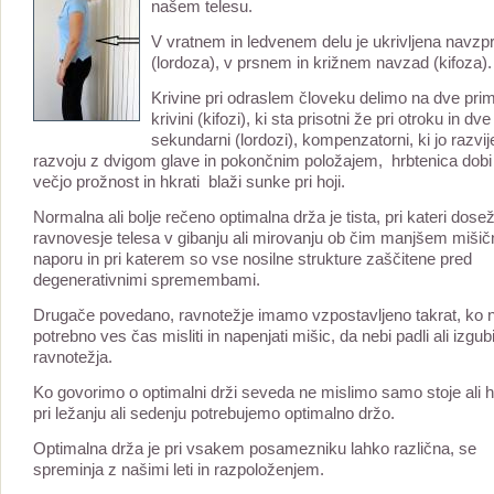
našem telesu.
V vratnem in ledvenem delu je ukrivljena navzp
(lordoza), v prsnem in križnem navzad (kifoza).
Krivine pri odraslem človeku delimo na dve prim
krivini (kifozi), ki sta prisotni že pri otroku in dve
sekundarni (lordozi), kompenzatorni, ki jo razvi
razvoju z dvigom glave in pokončnim položajem, hrbtenica dobi
večjo prožnost in hkrati blaži sunke pri hoji.
Normalna ali bolje rečeno optimalna drža je tista, pri kateri dos
ravnovesje telesa v gibanju ali mirovanju ob čim manjšem miši
naporu in pri katerem so vse nosilne strukture zaščitene pred
degenerativnimi spremembami.
Drugače povedano, ravnotežje imamo vzpostavljeno takrat, ko 
potrebno ves čas misliti in napenjati mišic, da nebi padli ali izgubi
ravnotežja.
Ko govorimo o optimalni drži seveda ne mislimo samo stoje ali ho
pri ležanju ali sedenju potrebujemo optimalno držo.
Optimalna drža je pri vsakem posamezniku lahko različna, se
spreminja z našimi leti in razpoloženjem.