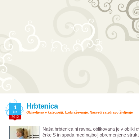
Hrbtenica
1
jun
Objavljeno v kategoriji:
Izobraževanje
,
Nasveti za zdravo življenje
2012
N
aša hrbtenica ni ravna, oblikovana je v obliki 
črke S in spada med najbolj obremenjene strukt