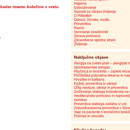
Higiena
di kadar imamo bolečine v vratu
Izobraževanje
Nasveti za zdravo življenje
O Piškotkih
Odnosi, ženske, moški..
Preventiva
Razno
Varovanje zasebnosti
Zdrava prehrana
a
Zdravstvene spletne strani
Življenje
Naključne objave
Alergija na cvetni prah – alergijski ri
spomladanske alergije
Pljučnica in bronhitis – zapleti viru
Počitniška potovalna lekarna in naj
Hrvaške in balkana
Kašelj, preventiva in ukrepi
Ožig meduze, ukrepi in preventiva
Zniževanje slabega holesterola na 
mediteransko prehrano in najnovej
raziskav
Preventiva slabega zadaha iz ust
Zobozdravstvena preventiva v Slove
Vaje za paciente s kroničnimi boleč
Prehlad in sinusitis