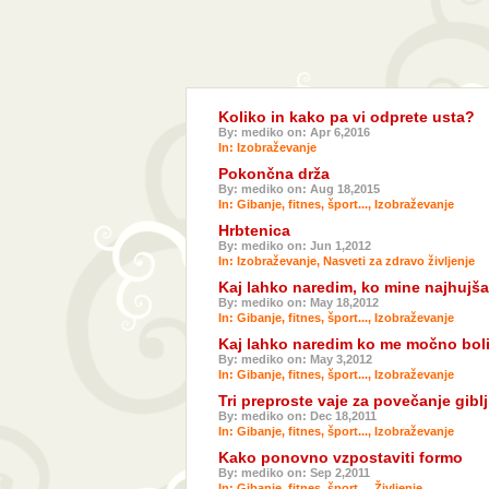
Koliko in kako pa vi odprete usta?
By: mediko on: Apr 6,2016
In:
Izobraževanje
Pokončna drža
By: mediko on: Aug 18,2015
In:
Gibanje, fitnes, šport...
,
Izobraževanje
Hrbtenica
By: mediko on: Jun 1,2012
In:
Izobraževanje
,
Nasveti za zdravo življenje
Kaj lahko naredim, ko mine najhujša
By: mediko on: May 18,2012
In:
Gibanje, fitnes, šport...
,
Izobraževanje
Kaj lahko naredim ko me močno bol
By: mediko on: May 3,2012
In:
Gibanje, fitnes, šport...
,
Izobraževanje
Tri preproste vaje za povečanje gibl
By: mediko on: Dec 18,2011
In:
Gibanje, fitnes, šport...
,
Izobraževanje
Kako ponovno vzpostaviti formo
By: mediko on: Sep 2,2011
In:
Gibanje, fitnes, šport...
,
Življenje