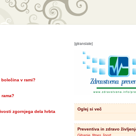
[gtranslate]
 bolečina v rami?
i rama?
Oglej si več
jivosti zgornjega dela hrbta
Preventiva in zdravo življenj
Gibanje, fitnes, šport…