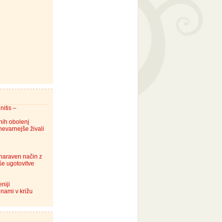
nitis –
snih obolenj
nevarnejše živali
naraven način z
še ugotovitve
niji
inami v križu