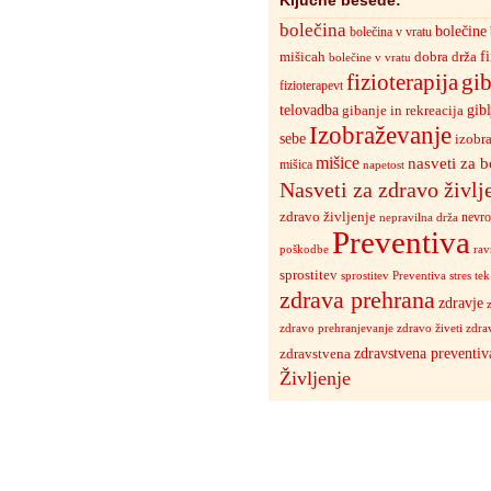
Ključne besede:
bolečina
bolečine
bolečina v vratu
mišicah
dobra drža
fi
bolečine v vratu
fizioterapija
gib
fizioterapevt
gibl
telovadba
gibanje in rekreacija
Izobraževanje
sebe
izobr
mišice
nasveti za b
mišica
napetost
Nasveti za zdravo življ
zdravo življenje
nevrof
nepravilna drža
Preventiva
poškodbe
rav
sprostitev
stres
tek
sprostitev Preventiva
zdrava prehrana
zdravje
zdravo živeti
zdrav
zdravo prehranjevanje
zdravstvena preventiv
zdravstvena
Življenje