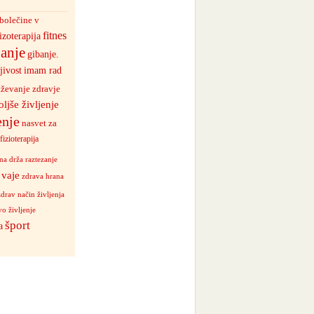
bolečine v
fitnes
izoterapija
anje
gibanje.
jivost
imam rad
aževanje zdravje
oljše življenje
enje
nasvet za
izioterapija
na drža
raztezanje
vaje
zdrava hrana
zdrav način življenja
o življenje
šport
a