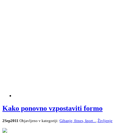
Kako ponovno vzpostaviti formo
2
Sep
2011
Objavljeno v kategoriji:
Gibanje, fitnes, šport...
,
Življenje