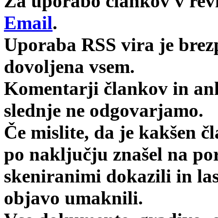
Za uporabo člankov v revij
Email
.
Uporaba RSS vira je brez
dovoljena vsem.
Komentarji člankov in anke
slednje ne odgovarjamo.
Če mislite, da je kakšen čl
po naključju znašel na po
skeniranimi dokazili in l
objavo umaknili.