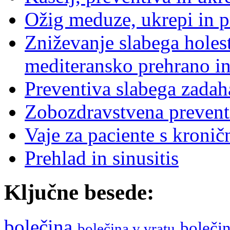
Ožig meduze, ukrepi in p
Zniževanje slabega holes
mediteransko prehrano in
Preventiva slabega zadaha
Zobozdravstvena preventi
Vaje za paciente s kronič
Prehlad in sinusitis
Ključne besede:
bolečina
boleči
bolečina v vratu