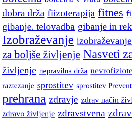
fitnes
fiizoterapija
dobra drža
f
gibanje. telovadba
gibanje in rek
Izobraževanje
izobraževanje
Nasveti za
za boljše življenje
življenje
nevrofiziote
nepravilna drža
sprostitev
raztezanje
sprostitev Prevent
prehrana
zdravje
zdrav način živ
zdrav
zdravstvena
zdravo življenje