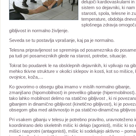
delujoči kardiovaskularni in 
sistem so dejavniki, ki nam
starosti, spola, telesne in z
temperature, obdobja dneva
splošnega zdravja omogoč
gibljivost in normalno življenje.
Seveda se tu postavlja vprašanje, kaj pa je normalno.
Telesna pripravljenost se spreminja od posameznika do posame
pa tudi pri posameznikih glede na starost, potrebe, situacije.
Tokrat bo poudarek le na obsklepnih dejavnikih, ki vplivajo na gibl
mehko tkivne strukture v okolici sklepov in kosti, kot so mišice, k
ovojnice, koža,…
Ko govorimo o obsegu giba imamo v mislih normalno gibanje,
zmanjšano (hipomobilnost) in preveliko gibanje (hipermobilnost)
tako lahko mobilnost delimo na statično gibljivost , ki ni povezan
gibanjem in dinamično gibljivost (kinetično gibljivost), ki je pove
obsegom giba med aktivnostjo in pa statično-dinamična gibljivos
Pri vsakem gibanju v telesu je potrebno pravilno, uravnoteženo 
koordinirano delo skeletnih mišic ki delajo (agonisti), mišic ki so 
mišici nasprotni (antagonisti), mišic ki sodelujejo aktivno – poma