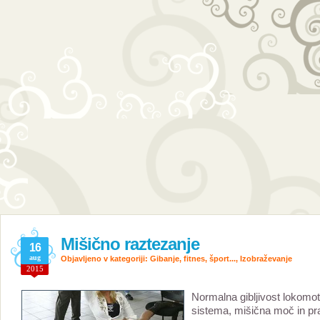
Mišično raztezanje
16
aug
Objavljeno v kategoriji:
Gibanje, fitnes, šport...
,
Izobraževanje
2015
Normalna gibljivost lokomo
sistema, mišična moč in pr