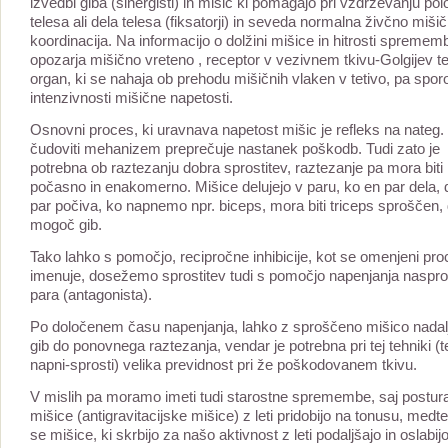
izvedbi giba (sinergisti) in mišic ki pomagajo pri vzdrževanju pol
telesa ali dela telesa (fiksatorji) in seveda normalna živčno miši
koordinacija. Na informacijo o dolžini mišice in hitrosti spremem
opozarja mišično vreteno , receptor v vezivnem tkivu-Golgijev te
organ, ki se nahaja ob prehodu mišičnih vlaken v tetivo, pa spor
intenzivnosti mišične napetosti.
Osnovni proces, ki uravnava napetost mišic je refleks na nateg.
čudoviti mehanizem preprečuje nastanek poškodb. Tudi zato je
potrebna ob raztezanju dobra sprostitev, raztezanje pa mora biti
počasno in enakomerno. Mišice delujejo v paru, ko en par dela, 
par počiva, ko napnemo npr. biceps, mora biti triceps sproščen, 
mogoč gib.
Tako lahko s pomočjo, recipročne inhibicije, kot se omenjeni pr
imenuje, dosežemo sprostitev tudi s pomočjo napenjanja naspr
para (antagonista).
Po določenem času napenjanja, lahko z sproščeno mišico nada
gib do ponovnega raztezanja, vendar je potrebna pri tej tehniki (
napni-sprosti) velika previdnost pri že poškodovanem tkivu.
V mislih pa moramo imeti tudi starostne spremembe, saj postur
mišice (antigravitacijske mišice) z leti pridobijo na tonusu, med
se mišice, ki skrbijo za našo aktivnost z leti podaljšajo in oslabij