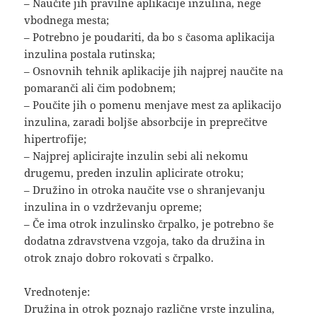
– Naučite jih pravilne aplikacije inzulina, nege
vbodnega mesta;
– Potrebno je poudariti, da bo s časoma aplikacija
inzulina postala rutinska;
– Osnovnih tehnik aplikacije jih najprej naučite na
pomaranči ali čim podobnem;
– Poučite jih o pomenu menjave mest za aplikacijo
inzulina, zaradi boljše absorbcije in preprečitve
hipertrofije;
– Najprej aplicirajte inzulin sebi ali nekomu
drugemu, preden inzulin aplicirate otroku;
– Družino in otroka naučite vse o shranjevanju
inzulina in o vzdrževanju opreme;
– Če ima otrok inzulinsko črpalko, je potrebno še
dodatna zdravstvena vzgoja, tako da družina in
otrok znajo dobro rokovati s črpalko.
Vrednotenje:
Družina in otrok poznajo različne vrste inzulina,