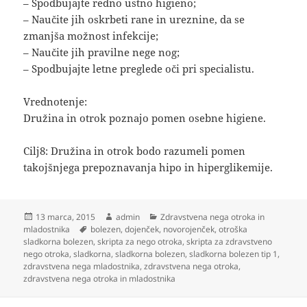
– Spodbujajte redno ustno higieno;
– Naučite jih oskrbeti rane in ureznine, da se
zmanjša možnost infekcije;
– Naučite jih pravilne nege nog;
– Spodbujajte letne preglede oči pri specialistu.
Vrednotenje:
Družina in otrok poznajo pomen osebne higiene.
Cilj8: Družina in otrok bodo razumeli pomen
takojšnjega prepoznavanja hipo in hiperglikemije.
Objavljeno
Avtor
Kategorije
13 marca, 2015
admin
Zdravstvena nega otroka in
dne
Oznake
mladostnika
bolezen
,
dojenček
,
novorojenček
,
otroška
sladkorna bolezen
,
skripta za nego otroka
,
skripta za zdravstveno
nego otroka
,
sladkorna
,
sladkorna bolezen
,
sladkorna bolezen tip 1
,
zdravstvena nega mladostnika
,
zdravstvena nega otroka
,
zdravstvena nega otroka in mladostnika