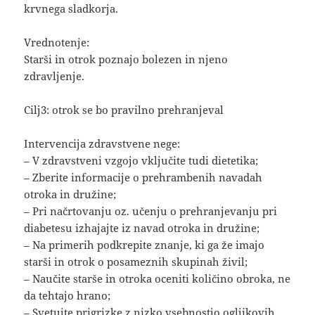
krvnega sladkorja.
Vrednotenje:
Starši in otrok poznajo bolezen in njeno
zdravljenje.
Cilj3: otrok se bo pravilno prehranjeval
Intervencija zdravstvene nege:
– V zdravstveni vzgojo vključite tudi dietetika;
– Zberite informacije o prehrambenih navadah
otroka in družine;
– Pri načrtovanju oz. učenju o prehranjevanju pri
diabetesu izhajajte iz navad otroka in družine;
– Na primerih podkrepite znanje, ki ga že imajo
starši in otrok o posameznih skupinah živil;
– Naučite starše in otroka oceniti količino obroka, ne
da tehtajo hrano;
– Svetujte prigrizke z nizko vsebnostjo ogljikovih