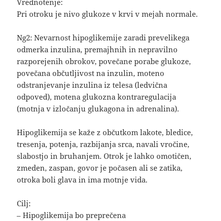
Vrednotenje:
Pri otroku je nivo glukoze v krvi v mejah normale.
Ng2: Nevarnost hipoglikemije zaradi prevelikega
odmerka inzulina, premajhnih in nepravilno
razporejenih obrokov, povečane porabe glukoze,
povečana občutljivost na inzulin, moteno
odstranjevanje inzulina iz telesa (ledvična
odpoved), motena glukozna kontraregulacija
(motnja v izločanju glukagona in adrenalina).
Hipoglikemija se kaže z občutkom lakote, bledice,
tresenja, potenja, razbijanja srca, navali vročine,
slabostjo in bruhanjem. Otrok je lahko omotičen,
zmeden, zaspan, govor je počasen ali se zatika,
otroka boli glava in ima motnje vida.
Cilj:
– Hipoglikemija bo preprečena