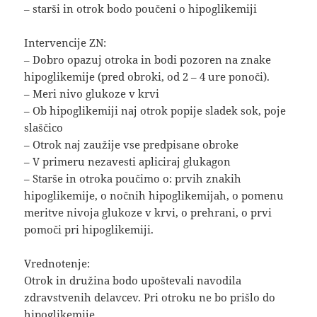
– starši in otrok bodo poučeni o hipoglikemiji
Intervencije ZN:
– Dobro opazuj otroka in bodi pozoren na znake
hipoglikemije (pred obroki, od 2 – 4 ure ponoči).
– Meri nivo glukoze v krvi
– Ob hipoglikemiji naj otrok popije sladek sok, poje
slaščico
– Otrok naj zaužije vse predpisane obroke
– V primeru nezavesti apliciraj glukagon
– Starše in otroka poučimo o: prvih znakih
hipoglikemije, o nočnih hipoglikemijah, o pomenu
meritve nivoja glukoze v krvi, o prehrani, o prvi
pomoči pri hipoglikemiji.
Vrednotenje:
Otrok in družina bodo upoštevali navodila
zdravstvenih delavcev. Pri otroku ne bo prišlo do
hipoglikemije.