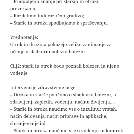
– Pridobljeno znanje pri starših in otroku
preverjamo;
– Razdelimo tudi različno gradivo;
– Starše in otroka spodbujamo k spraševanju.
Vrednotenje:
Otrok in družina pokažejo veliko zanimanje za
učenje o sladkorni bolezni bolezni.
Cilj2: starši in otrok bodo poznali bolezen in njeno
vodenje
Intervencije zdravstvene nege:
– Otroka in starše poučimo o sladkorni bolezni, o
zdravljenj, zapletih, vodenju, načinu življenja….
– Starše in otroka naučimo vse o inzulinu: vrstah,
način delovanja, način priprave in aplikacije,
shranjevanje itd
– Starše in otroka naučimo vse o vodenju in kontroli