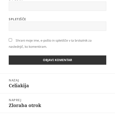
SPLETIŠČE
Shrani moje ime, e-pošto in spletišče v ta brskalnik za
naslednjič, ko komentiram.
Navigacija
NAZAJ
prispevka
Celiakija
Prejšnji
prispevek:
NAPREJ
Zloraba otrok
Naslednji
prispevek: