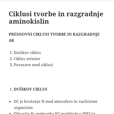
Ciklusi tvorbe in razgradnje
aminokislin
PRESNOVNI CIKLUSI TVORBE IN RAZGRADNJE
AK
Dušikov ciklus
Ciklus sečnine
Povezave med ciklusi
DUŠIKOV CIKLUS
DC je kroženje N med atmosfero in različnimi
organizmi.
Fiksacija N- pretvorba N2 molekule v NH3 in