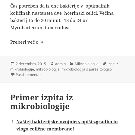
Čas potreben da iz ene bakterije v optimalnih
količinah nastaneta dve hčerinski celici. Večina
bakterij 15 do 20 minut. 18 do 24 ur ––
Mycobacterium tuberculosi.
Mikrobiologija s parazitologijo vaja za izpit
Preberi več o
Objavljeno
Avtor
Kategorije
Oznake
2 decembra, 2015
admin
Mikrobiologija
izpit iz
dne
mikrobiologije
,
mikrobiologija
,
mikrobiologija s parazitologijo
na Mikrobiologija s parazitologijo vaja za izpit 2015
Pusti komentar
Primer izpita iz
mikrobiologije
Naštej bakterijske ovojnice, opiši zgradbo in
vlogo celične membrane
!