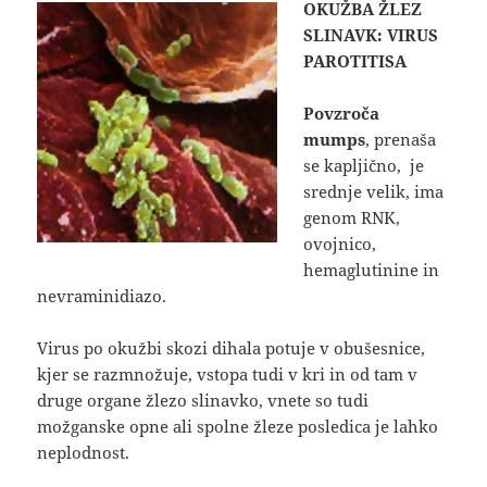
OKUŽBA ŽLEZ
SLINAVK: VIRUS
PAROTITISA
Povzroča
mumps
, prenaša
se kapljično, je
srednje velik, ima
genom RNK,
ovojnico,
hemaglutinine in
nevraminidiazo.
Virus po okužbi skozi dihala potuje v obušesnice,
kjer se razmnožuje, vstopa tudi v kri in od tam v
druge organe žlezo slinavko, vnete so tudi
možganske opne ali spolne žleze posledica je lahko
neplodnost.