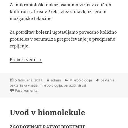
Za mikrobiološki dokaz osamimo virus v celičnih
kulturah iz brisov žrela, žlez slinavk, iz seča in
možganske tekočine.
Za potrditev bolezni ugotavljamo povečano količino
protiteles v serumu.za preprečevanje je predpisano
cepljenje.
Virusne okužbe prebavil, Bakterijske okužbe
Preberi več o
Objavljeno
Avtor
Kategorije
Oznake
5 februarja, 2017
admin
Mikrobiologija
bakterije
,
dne
bakterijska vnetja
,
mikrobiologija
,
paraziti
,
virusi
na Virusne okužbe prebavil, Bakterijske okužbe prebavil, 
Pusti komentar
Uvod v biomolekule
ZGODOVINSKI RAZVOJ BIOKEMIJE