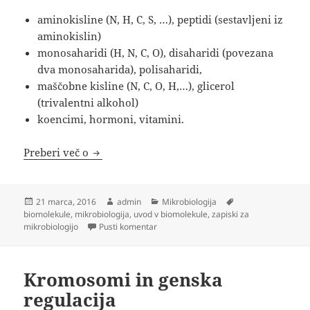
aminokisline (N, H, C, S, …), peptidi (sestavljeni iz
aminokislin)
monosaharidi (H, N, C, O), disaharidi (povezana
dva monosaharida), polisaharidi,
maščobne kisline (N, C, O, H,…), glicerol
(trivalentni alkohol)
koencimi, hormoni, vitamini.
Uvod v biomolekule
Preberi več o
Objavljeno
Avtor
Kategorije
Oznake
21 marca, 2016
admin
Mikrobiologija
dne
biomolekule
,
mikrobiologija
,
uvod v biomolekule
,
zapiski za
na Uvod v biomolekule
mikrobiologijo
Pusti komentar
Kromosomi in genska
regulacija