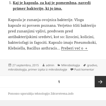
Kaj je kapsula, za kaj je pomembna, navedi
primer bakterije, ki jo ima.
Kapsula je zunanja ovojnica bakterije. Vloga
kapsule ni povsem poznana. Verjetno ščiti bakterijo
pred zunanjimi vplivi, predvsem pred
antibakterijskimi sredstvi, kot so: lizocini, kolicini,
bakteriofagi in fagociti. Kapsulo imajo Pneumokoki,
Primer izpit
Klebsiella, Bacillus anthracis…
Preberi več o
Objavljeno
Avtor
Kategorije
Oznake
27 septembra, 2015
admin
Mikrobiologija
gradivo
,
dne
na Primer
mikrobiologija
,
primer izpita iz mikrobiologije
Pusti komentar
Številčenje
STRAN
1
prispevkov
Nasled
Ponosno uporablja tehnologijo Zdravstvena.info
stran