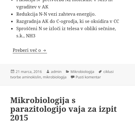
vgraditev v AK
Redukcija N-N vezi zahteva energijo.
Razgradnja AK do C-ogrodja, ki se oksidira v CC
Sproščeni N se izloči iz telesa v obliki sečnine,
s.k., NH3
Ciklusi tvorbe in razgradnje aminokislin
Preberi več o
Objavljeno
Avtor
Kategorije
Oznake
21 marca, 2016
admin
Mikrobiologija
ciklusi
dne
na Ciklusi tvorbe in
tvorbe aminokislin
,
mikrobiologija
Pusti komentar
Mikrobiologija s
parazitologijo vaja za izpit
2015