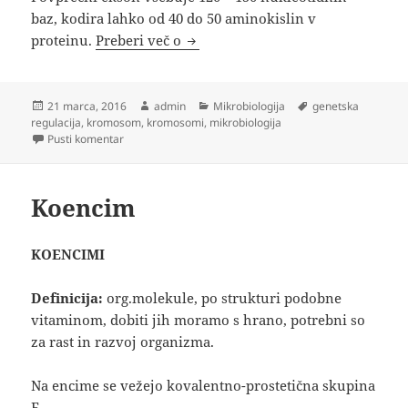
baz, kodira lahko od 40 do 50 aminokislin v
Kromosomi in genska regulacija
proteinu.
Preberi več o
Objavljeno
Avtor
Kategorije
Oznake
21 marca, 2016
admin
Mikrobiologija
genetska
dne
regulacija
,
kromosom
,
kromosomi
,
mikrobiologija
na Kromosomi in genska regulacija
Pusti komentar
Koencim
KOENCIMI
Definicija:
org.molekule, po strukturi podobne
vitaminom, dobiti jih moramo s hrano, potrebni so
za rast in razvoj organizma.
Na encime se vežejo kovalentno-prostetična skupina
E.