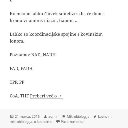
Koencime lahko človek sintetizira le, če dobi s
hrano vitamine: niacin, tiamin, …
Lahko so koordinacijske spojine s kovinskim
ionom.
Poznamo: NAD, NADH
FAD, FADH
TPP, PP
Koencim
CoA, THF
Preberi več o
Objavljeno
Avtor
Kategorije
Oznake
21 marca, 2016
admin
Mikrobiologija
koencim
,
dne
na Koencim
mikrobiologija
,
o koencimu
Pusti komentar