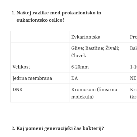
Naštej razlike med prokariontsko in
eukariontsko celico!
Evkariontska
Pr
Glive; Rastline; Živali;
Bak
Človek
Velikost
6-20mm
1-
Jedrna membrana
DA
NE
DNK
Kromosom (linearna
Kr
molekula)
(k
Kaj pomeni generacijski čas bakterij?