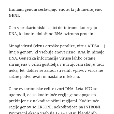
Humani genom sestavljajo enote, ki jih imenujemo
GENI.
Gen v prokariontski celici definiramo kot regijo
DNA, ki kodira določeno RNA oziroma protein.
Mnogi virusi (virus otroške paralize, virus AIDSA …)
imajo genom, ki vsebuje enoverižno RNA in nimajo
DNA. Genetska informacija virusa lahko ostane
shranjena v celici gostitelja v mirujočem stanju tudi
nekaj let, dokler se zaradi stresnih vplivov virus ne
začne podvojevati in nastane infekcija.
Gene evkariontske celice tvori DNA. Leta 1977 so
ugotovili, da so kodirajoče regije genov pogosto
prekinjene z nekodirajočimi regijami. Kodirajoče
regije genov so EKSONI, nekodirajoče pa INTRONI.
Povprečni ekson vsebuje 120 – 150 nukleotidnih