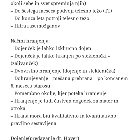
okoli sebe in svet spreminja njih)
– Do šestega meseca podvoji telesno težo (TT)
– Do konca leta potroji telesno težo
– Hitra rast možganov
Načini hranjenja:
– Dojenček je lahko izključno dojen
– Dojenček je lahko hranjen po steklenički –
(zalivanček)
– Dvovrstno hranjenje (dojenje in steklenička)
– Dohranjevanje – mešana prehrana – po končanem
6. mesecu starosti
– Pomembno okolje, kjer poteka hranjenje
– Hranjenje je tudi čustven dogodek za mater in
otroka
– Hrana mora biti kvalitativno in kvantitativno
pravilno sestavljena
Dojenje(predavanje dr. Hoyer)