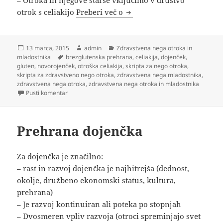
– Otroka in njegove starše vključimo v društvo
Celiakija
otrok s celiakijo
Preberi več o
Objavljeno
Avtor
Kategorije
13 marca, 2015
admin
Zdravstvena nega otroka in
dne
Oznake
mladostnika
brezglutenska prehrana
,
celiakija
,
dojenček
,
gluten
,
novorojenček
,
otroška celiakija
,
skripta za nego otroka
,
skripta za zdravstveno nego otroka
,
zdravstvena nega mladostnika
,
zdravstvena nega otroka
,
zdravstvena nega otroka in mladostnika
na Celiakija
Pusti komentar
Prehrana dojenčka
Za dojenčka je značilno:
– rast in razvoj dojenčka je najhitrejša (dednost,
okolje, družbeno ekonomski status, kultura,
prehrana)
– Je razvoj kontinuiran ali poteka po stopnjah
– Dvosmeren vpliv razvoja (otroci spreminjajo svet