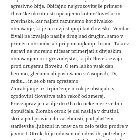
agresivno bitje. Običajno najgrozovitejše primere
človeške okrutnosti opisujemo kot nečloveške in
zverinske, kar najbrž razumemo kot živalsko
obnašanje, ki je na nižji stopnji kot človeško. Vendar
živali ne izvajajo nasilje drug nad drugim, samo v
primeru obrambe ali pri pomanjkanju hrane. Tako v
naravi ne moremo ničesar primerjati z divjaškim
obnašanjem in z grozodejstvi, ki jih človek izvaja
proti drugemu človeku. O tem lahko vsak dan
beremo, gledamo ali poslušamo v časopisih, TV,
radiu… in se ob tem zgražamo.
Zlorabljanje oz. trpinčenje otrok je obstajalo v
zgodovini človeštva tako rekoč od zmeraj.
Pravzaprav je nasilje družba do neke mere vedno
dopuščala. Zloraba otrok je del nasilja v družini,
skrita pod pravico do zasebnosti, pod plaščem
starševske ljubezni in prav za to zelo težko prodre v
javnost. Otrok, ki je odvisen od odraslih, potrebuje