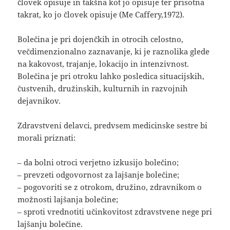
človek opisuje in takšna kot jo opisuje ter prisotna
takrat, ko jo človek opisuje (Me Caffery,1972).
Bolečina je pri dojenčkih in otrocih celostno,
večdimenzionalno zaznavanje, ki je raznolika glede
na kakovost, trajanje, lokacijo in intenzivnost.
Bolečina je pri otroku lahko posledica situacijskih,
čustvenih, družinskih, kulturnih in razvojnih
dejavnikov.
Zdravstveni delavci, predvsem medicinske sestre bi
morali priznati:
– da bolni otroci verjetno izkusijo bolečino;
– prevzeti odgovornost za lajšanje bolečine;
– pogovoriti se z otrokom, družino, zdravnikom o
možnosti lajšanja bolečine;
– sproti vrednotiti učinkovitost zdravstvene nege pri
lajšanju bolečine.