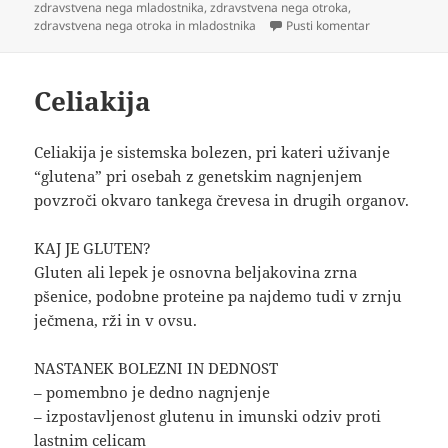
zdravstvena nega mladostnika
,
zdravstvena nega otroka
,
na Sladkorna b
zdravstvena nega otroka in mladostnika
Pusti komentar
Celiakija
Celiakija je sistemska bolezen, pri kateri uživanje
“glutena” pri osebah z genetskim nagnjenjem
povzroči okvaro tankega črevesa in drugih organov.
KAJ JE GLUTEN?
Gluten ali lepek je osnovna beljakovina zrna
pšenice, podobne proteine pa najdemo tudi v zrnju
ječmena, rži in v ovsu.
NASTANEK BOLEZNI IN DEDNOST
– pomembno je dedno nagnjenje
– izpostavljenost glutenu in imunski odziv proti
lastnim celicam