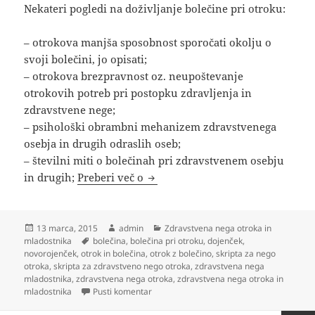
Nekateri pogledi na doživljanje bolečine pri otroku:
– otrokova manjša sposobnost sporočati okolju o
svoji bolečini, jo opisati;
– otrokova brezpravnost oz. neupoštevanje
otrokovih potreb pri postopku zdravljenja in
zdravstvene nege;
– psihološki obrambni mehanizem zdravstvenega
osebja in drugih odraslih oseb;
– številni miti o bolečinah pri zdravstvenem osebju
Bolečina pri otroku
in drugih;
Preberi več o
Objavljeno
Avtor
Kategorije
13 marca, 2015
admin
Zdravstvena nega otroka in
dne
Oznake
mladostnika
bolečina
,
bolečina pri otroku
,
dojenček
,
novorojenček
,
otrok in bolečina
,
otrok z bolečino
,
skripta za nego
otroka
,
skripta za zdravstveno nego otroka
,
zdravstvena nega
mladostnika
,
zdravstvena nega otroka
,
zdravstvena nega otroka in
na Bolečina pri otroku
mladostnika
Pusti komentar