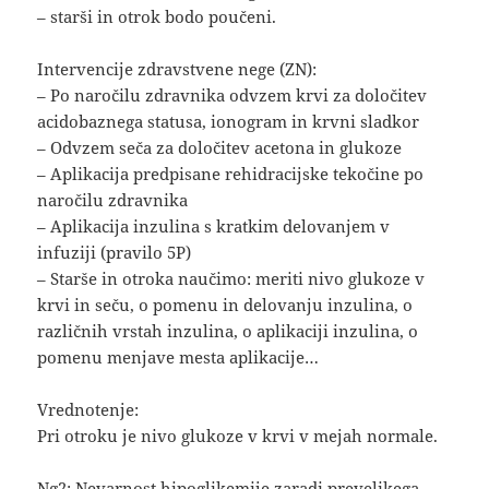
– starši in otrok bodo poučeni.
Intervencije zdravstvene nege (ZN):
– Po naročilu zdravnika odvzem krvi za določitev
acidobaznega statusa, ionogram in krvni sladkor
– Odvzem seča za določitev acetona in glukoze
– Aplikacija predpisane rehidracijske tekočine po
naročilu zdravnika
– Aplikacija inzulina s kratkim delovanjem v
infuziji (pravilo 5P)
– Starše in otroka naučimo: meriti nivo glukoze v
krvi in seču, o pomenu in delovanju inzulina, o
različnih vrstah inzulina, o aplikaciji inzulina, o
pomenu menjave mesta aplikacije…
Vrednotenje:
Pri otroku je nivo glukoze v krvi v mejah normale.
Ng2: Nevarnost hipoglikemije zaradi prevelikega