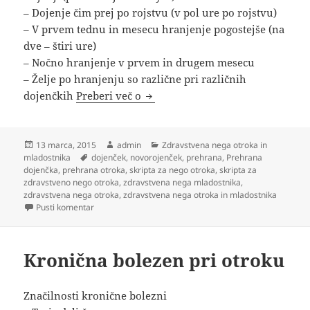
– Dojenje čim prej po rojstvu (v pol ure po rojstvu)
– V prvem tednu in mesecu hranjenje pogostejše (na
dve – štiri ure)
– Nočno hranjenje v prvem in drugem mesecu
– Želje po hranjenju so različne pri različnih
Prehrana dojenčka
dojenčkih
Preberi več o
Objavljeno
Avtor
Kategorije
13 marca, 2015
admin
Zdravstvena nega otroka in
dne
Oznake
mladostnika
dojenček
,
novorojenček
,
prehrana
,
Prehrana
dojenčka
,
prehrana otroka
,
skripta za nego otroka
,
skripta za
zdravstveno nego otroka
,
zdravstvena nega mladostnika
,
zdravstvena nega otroka
,
zdravstvena nega otroka in mladostnika
na Prehrana dojenčka
Pusti komentar
Kronična bolezen pri otroku
Značilnosti kronične bolezni