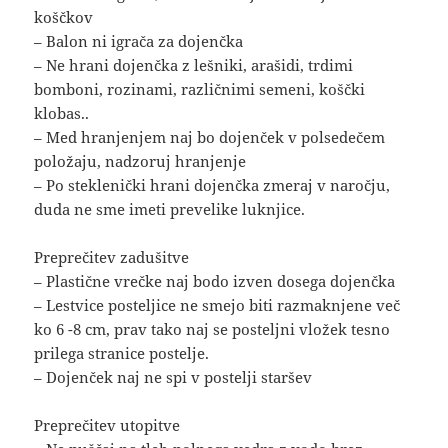
koščkov
– Balon ni igrača za dojenčka
– Ne hrani dojenčka z lešniki, arašidi, trdimi
bomboni, rozinami, različnimi semeni, koščki
klobas..
– Med hranjenjem naj bo dojenček v polsedečem
položaju, nadzoruj hranjenje
– Po steklenički hrani dojenčka zmeraj v naročju,
duda ne sme imeti prevelike luknjice.
Preprečitev zadušitve
– Plastične vrečke naj bodo izven dosega dojenčka
– Lestvice posteljice ne smejo biti razmaknjene več
ko 6 -8 cm, prav tako naj se posteljni vložek tesno
prilega stranice postelje.
– Dojenček naj ne spi v postelji staršev
Preprečitev utopitve