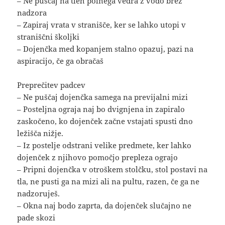
– Ne puščaj na tleh polnega vedra z vodo brez
nadzora
– Zapiraj vrata v stranišče, ker se lahko utopi v
straniščni školjki
– Dojenčka med kopanjem stalno opazuj, pazi na
aspiracijo, če ga obračaš
Preprečitev padcev
– Ne puščaj dojenčka samega na previjalni mizi
– Posteljna ograja naj bo dvignjena in zapiralo
zaskočeno, ko dojenček začne vstajati spusti dno
ležišča nižje.
– Iz postelje odstrani velike predmete, ker lahko
dojenček z njihovo pomočjo prepleza ograjo
– Pripni dojenčka v otroškem stolčku, stol postavi na
tla, ne pusti ga na mizi ali na pultu, razen, če ga ne
nadzoruješ.
– Okna naj bodo zaprta, da dojenček slučajno ne
pade skozi