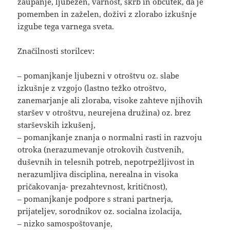
zaupanje, ljubezen, varnost, skrb in občutek, da je
pomemben in zaželen, doživi z zlorabo izkušnje
izgube tega varnega sveta.
Značilnosti storilcev:
– pomanjkanje ljubezni v otroštvu oz. slabe
izkušnje z vzgojo (lastno težko otroštvo,
zanemarjanje ali zloraba, visoke zahteve njihovih
staršev v otroštvu, neurejena družina) oz. brez
starševskih izkušenj,
– pomanjkanje znanja o normalni rasti in razvoju
otroka (nerazumevanje otrokovih čustvenih,
duševnih in telesnih potreb, nepotrpežljivost in
nerazumljiva disciplina, nerealna in visoka
pričakovanja- prezahtevnost, kritičnost),
– pomanjkanje podpore s strani partnerja,
prijateljev, sorodnikov oz. socialna izolacija,
– nizko samospoštovanje,