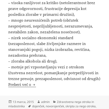
– visoka ranljivost za kritiko (netolerantnost brez
prave odgovornosti, frustracije depresija kot
posledica zlorabe v primarni družini),
– mnogo neuresničenih potreb (občutek
nesprejetosti, nepriljubljenosti, nerazumevanja,
nestabilen zakon, nezaželena nosečnost),
– nizek socialno ekonomski standard
(nezaposlenost, slabe življenjske razmere in
stanovanjski pogoji, nizka izobrazba, revščina,
nezadostna prehrana,
– zloraba alkohola ali drog),
– motnje pri vzpostavljanju vezi z otrokom
(čustvena nezrelost, pomanjkanje potrpežljivosti in
trezne presoje, prezaposlenost, odvisnost od drugih)
Zloraba otrok
Preberi več o
Objavljeno
Avtor
Kategorije
13 marca, 2015
admin
Zdravstvena nega otroka in
dne
Oznake
mladostnika
dojenček
,
novorojenček
,
skripta za nego otroka
,