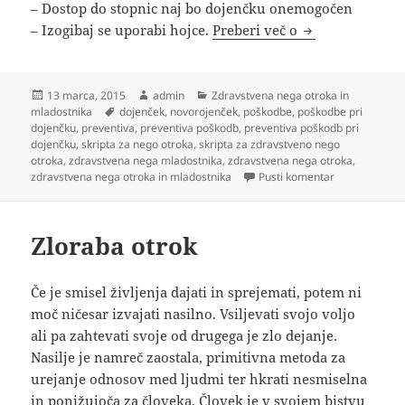
– Dostop do stopnic naj bo dojenčku onemogočen
Preventiva poš
– Izogibaj se uporabi hojce.
Preberi več o
Objavljeno
Avtor
Kategorije
13 marca, 2015
admin
Zdravstvena nega otroka in
dne
Oznake
mladostnika
dojenček
,
novorojenček
,
poškodbe
,
poškodbe pri
dojenčku
,
preventiva
,
preventiva poškodb
,
preventiva poškodb pri
dojenčku
,
skripta za nego otroka
,
skripta za zdravstveno nego
otroka
,
zdravstvena nega mladostnika
,
zdravstvena nega otroka
,
na Preventiva
zdravstvena nega otroka in mladostnika
Pusti komentar
Zloraba otrok
Če je smisel življenja dajati in sprejemati, potem ni
moč ničesar izvajati nasilno. Vsiljevati svojo voljo
ali pa zahtevati svoje od drugega je zlo dejanje.
Nasilje je namreč zaostala, primitivna metoda za
urejanje odnosov med ljudmi ter hkrati nesmiselna
in ponižujoča za človeka. Človek je v svojem bistvu