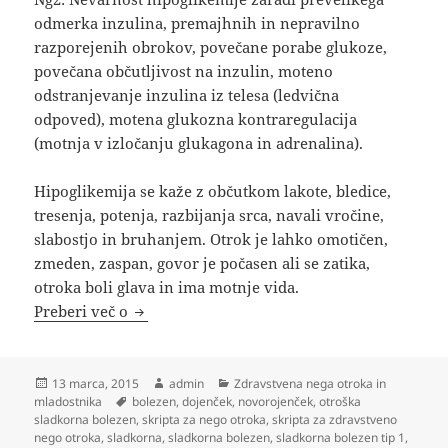
odmerka inzulina, premajhnih in nepravilno
razporejenih obrokov, povečane porabe glukoze,
povečana občutljivost na inzulin, moteno
odstranjevanje inzulina iz telesa (ledvična
odpoved), motena glukozna kontraregulacija
(motnja v izločanju glukagona in adrenalina).
Hipoglikemija se kaže z občutkom lakote, bledice,
tresenja, potenja, razbijanja srca, navali vročine,
slabostjo in bruhanjem. Otrok je lahko omotičen,
zmeden, zaspan, govor je počasen ali se zatika,
otroka boli glava in ima motnje vida.
Sladkorna bolezen tipa 1 pri otrocih
Preberi več o
Objavljeno
Avtor
Kategorije
13 marca, 2015
admin
Zdravstvena nega otroka in
dne
Oznake
mladostnika
bolezen
,
dojenček
,
novorojenček
,
otroška
sladkorna bolezen
,
skripta za nego otroka
,
skripta za zdravstveno
nego otroka
,
sladkorna
,
sladkorna bolezen
,
sladkorna bolezen tip 1
,