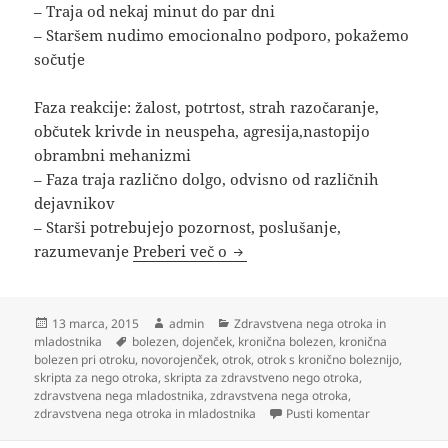
– Traja od nekaj minut do par dni
– Staršem nudimo emocionalno podporo, pokažemo
sočutje
Faza reakcije: žalost, potrtost, strah razočaranje,
občutek krivde in neuspeha, agresija,nastopijo
obrambni mehanizmi
– Faza traja različno dolgo, odvisno od različnih
dejavnikov
– Starši potrebujejo pozornost, poslušanje,
Kronična bolezen pri otroku
razumevanje
Preberi več o
Objavljeno
Avtor
Kategorije
13 marca, 2015
admin
Zdravstvena nega otroka in
dne
Oznake
mladostnika
bolezen
,
dojenček
,
kronična bolezen
,
kronična
bolezen pri otroku
,
novorojenček
,
otrok
,
otrok s kronično boleznijo
,
skripta za nego otroka
,
skripta za zdravstveno nego otroka
,
zdravstvena nega mladostnika
,
zdravstvena nega otroka
,
na Kronična b
zdravstvena nega otroka in mladostnika
Pusti komentar