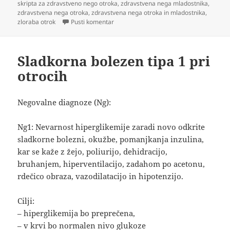
skripta za zdravstveno nego otroka
,
zdravstvena nega mladostnika
,
zdravstvena nega otroka
,
zdravstvena nega otroka in mladostnika
,
na Zloraba otrok
zloraba otrok
Pusti komentar
Sladkorna bolezen tipa 1 pri
otrocih
Negovalne diagnoze (Ng):
Ng1: Nevarnost hiperglikemije zaradi novo odkrite
sladkorne bolezni, okužbe, pomanjkanja inzulina,
kar se kaže z žejo, poliurijo, dehidracijo,
bruhanjem, hiperventilacijo, zadahom po acetonu,
rdečico obraza, vazodilatacijo in hipotenzijo.
Cilji:
– hiperglikemija bo preprečena,
– v krvi bo normalen nivo glukoze