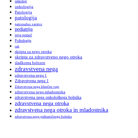
onkolog
onkologija
Patologija
patologija
patronažno varstvo
pediatrija
prva pomoč
Psihologija
rak
skripta za nego otroka
skripta za zdravstveno nego otroka
sladkorna bolezen
zdravstvena nega
zdravstvena nega 1
Zdravstvena nega 1
Zdravstvena nega klinične vaje
zdravstvena nega mladostnika
zdravstvena nega onkološkega bolnika
zdravstvena nega otroka
zdravstvena nega otroka in mladostnika
zdravstvena nega psihiatričnega bolnika