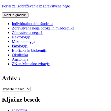
Preskoči
Portal za izobraževanje iz zdravstvene nege
na
vsebino
Meni in gradniki
Individualno delo študenta
Zdravstvena nega otroka in mladostnika
Zdravstvena nega 1
Nevrologija
Mikrobiologija
Patologija
Biofizika in biokemija
Okulistika
Anatomija
ZN in Mentalno zdravje
Arhiv :
Arhiv
:
Ključne besede
anatomija