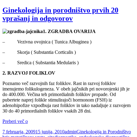
Ginekologija in porodništvo prvih 20
vprašanj in odgovorov
1.
ZGRADBA OVARIJA
– Vezivna ovojnica ( Tunica Albuginea )
– Skorja ( Substantia Corticalis )
– Sredica ( Substantia Medularis )
2.
RAZVOJ FOLIKLOV
Poznamo več razvojnih faz foliklov. Rast in razvoj foliklov
imenujemo folikulogeneza. V obeh jajčnikih pri novorojenki jih je
do 400.000. Večina teh primordialnih foliklov propade. Od
pubertete naprej folikle stimulirajoči hormonom (FSH) iz
adenohipofize vzpodbuja rast foliklov in tako nadaljuje z razvojem
30 do 40 primordialnih foliklov vsakih 28 dni.
Ginekologija
Preberi več o
in
Objavljeno
Avtor
Kategorije
Oz
7 februarja, 2009
15 junija, 2010
admin
Ginekologija in Porodništvo
porodništvo
dne