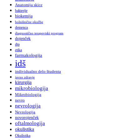
Anatomija skice
bakterije
biokemija
bolnišnične okužbe
demenca
diagnostično terapevtski program
dojenček
dtp
etika
farmakologija
idš
individualno delo študenta
javno zdravje
kirurgija
mikrobiologija
Mikrobiologija
nevro
nevrologija
Nevrologija
novorojenček
oftalmologija
okulistika
Okulistika