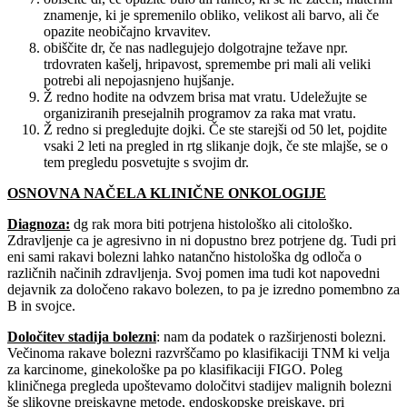
znamenje, ki je spremenilo obliko, velikost ali barvo, ali če
opazite neobičajno krvavitev.
obiščite dr, če nas nadlegujejo dolgotrajne težave npr.
trdovraten kašelj, hripavost, spremembe pri mali ali veliki
potrebi ali nepojasnjeno hujšanje.
Ž redno hodite na odvzem brisa mat vratu. Udeležujte se
organiziranih presejalnih programov za raka mat vratu.
Ž redno si pregledujte dojki. Če ste starejši od 50 let, pojdite
vsaki 2 leti na pregled in rtg slikanje dojk, če ste mlajše, se o
tem pregledu posvetujte s svojim dr.
OSNOVNA NAČELA KLINIČNE ONKOLOGIJE
Diagnoza
:
dg rak mora biti potrjena histološko ali citološko.
Zdravljenje ca je agresivno in ni dopustno brez potrjene dg. Tudi pri
eni sami rakavi bolezni lahko natančno histološka dg odloča o
različnih načinih zdravljenja. Svoj pomen ima tudi kot napovedni
dejavnik za določeno rakavo bolezen, to pa je izredno pomembno za
B in svojce.
Določitev stadija bolezni
: nam da podatek o razširjenosti bolezni.
Večinoma rakave bolezni razvrščamo po klasifikaciji TNM ki velja
za karcinome, ginekološke pa po klasifikaciji FIGO. Poleg
kliničnega pregleda upoštevamo določitvi stadijev malignih bolezni
še slikovne preiskavne metode, endoskopske preiskave, pri