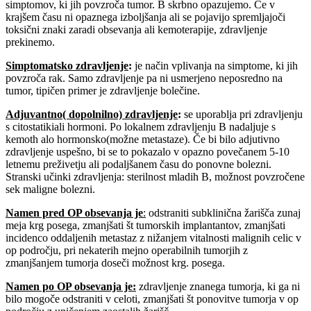
simptomov, ki jih povzroča tumor. B skrbno opazujemo. Če v
krajšem času ni opaznega izboljšanja ali se pojavijo spremljajoči
toksični znaki zaradi obsevanja ali kemoterapije, zdravljenje
prekinemo.
Simptomatsko zdravljenje
:
je način vplivanja na simptome, ki jih
povzroča rak. Samo zdravljenje pa ni usmerjeno neposredno na
tumor, tipičen primer je zdravljenje bolečine.
Adjuvantno( dopolnilno) zdravljenje
:
se uporablja pri zdravljenju
s citostatikiali hormoni. Po lokalnem zdravljenju B nadaljuje s
kemoth alo hormonsko(možne metastaze). Če bi bilo adjutivno
zdravljenje uspešno, bi se to pokazalo v opazno povečanem 5-10
letnemu preživetju ali podaljšanem času do ponovne bolezni.
Stranski učinki zdravljenja: sterilnost mladih B, možnost povzročene
sek maligne bolezni.
Namen pred OP obsevanja je
:
odstraniti subklinična žarišča zunaj
meja krg posega, zmanjšati št tumorskih implantantov, zmanjšati
incidenco oddaljenih metastaz z nižanjem vitalnosti malignih celic v
op področju, pri nekaterih mejno operabilnih tumorjih z
zmanjšanjem tumorja doseči možnost krg. posega.
Namen po OP obsevanja je
:
zdravljenje znanega tumorja, ki ga ni
bilo mogoče odstraniti v celoti, zmanjšati št ponovitve tumorja v op