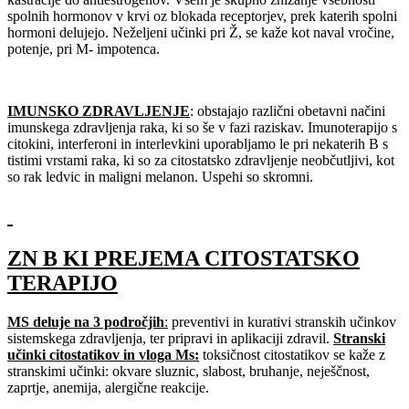
spolnih hormonov v krvi oz blokada receptorjev, prek katerih spolni
hormoni delujejo. Neželjeni učinki pri Ž, se kaže kot naval vročine,
potenje, pri M- impotenca.
IMUNSKO ZDRAVLJENJE
: obstajajo različni obetavni načini
imunskega zdravljenja raka, ki so še v fazi raziskav. Imunoterapijo s
citokini, interferoni in interlevkini uporabljamo le pri nekaterih B s
tistimi vrstami raka, ki so za citostatsko zdravljenje neobčutljivi, kot
so rak ledvic in maligni melanon. Uspehi so skromni.
ZN B KI PREJEMA CITOSTATSKO
TERAPIJO
MS deluje na 3 področjih
:
preventivi in kurativi stranskih učinkov
sistemskega zdravljenja, ter pripravi in aplikaciji zdravil.
Stranski
učinki citostatikov in vloga Ms:
toksičnost citostatikov se kaže z
stranskimi učinki: okvare sluznic, slabost, bruhanje, neješčnost,
zaprtje, anemija, alergične reakcije.