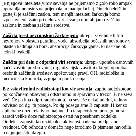
je njegova inteziteta(virov sevanja ne prijemamo z golo roko ampak
uporabljamo ustrezna prijemala in manipulacije), čim debelejši in
gostejši je zaščitni zaslon, tem manjši inteziteti žarkovja bomo
izpostavljeni. Zato pri delu z viri sevanja uporabljamo zaščitne
zaslone in osebna zaščitna sredstva.
Zaščita pred nevronskim žarkovjem
:
ukrepi- zaviranje hitrih
nevronov v plasteh parafina, vode, absorbcija počasnih nevronov v
plasteh kadmija ali bora, absorbcija žarkovja gama, ki nastane ob
jedrski reakciji.
Zaščita pri delu z odprtimi viri sevanja
: ukrepi- uporaba osnovnih
načel zaščite pred sevanji, organizacijski zaščitni ukrepi, uporaba
osebnih zaščitnih sredstev, spoštovanje pravil OH, radiološka in
medicinska kontrola, vzgoja in pouk osebja.
B z vstavljenimi radioizotopi kot vir sevanja
: zaprte radioizotope
po končanem obsevanju odstranimo in spravimo v trezor- B ne seva
več. Če pa ima odprt radioizotop, pa seva še nekaj ur, dni, tednov
odvisno od dg- th posega. Po dg posegu sme B zapustiti H ker so
aplicirane doze relativno majhne. Po terapevtskem posegu mora
zaradi velike doze radioizotopa ostati na posebnem oddelku.
Oddelek zapusti, ko rezidualna aktivnost pade na predpisano
vrednost. Ob odhodu v domačo nego izročimo B pismena navodila
o najnujnejših ukrepih.