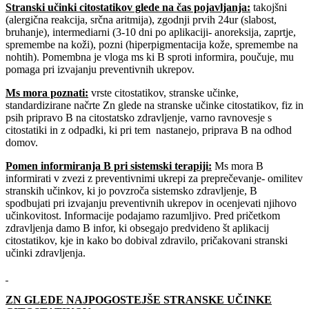
Stranski učinki citostatikov glede na čas pojavljanja
:
takojšni
(alergična reakcija, srčna aritmija), zgodnji prvih 24ur (slabost,
bruhanje), intermediarni (3-10 dni po aplikaciji- anoreksija, zaprtje,
spremembe na koži), pozni (hiperpigmentacija kože, spremembe na
nohtih). Pomembna je vloga ms ki B sproti informira, poučuje, mu
pomaga pri izvajanju preventivnih ukrepov.
Ms mora poznati
:
vrste citostatikov, stranske učinke,
standardizirane načrte Zn glede na stranske učinke citostatikov, fiz in
psih pripravo B na citostatsko zdravljenje, varno ravnovesje s
citostatiki in z odpadki, ki pri tem nastanejo, priprava B na odhod
domov.
Pomen informiranja B pri sistemski terapiji:
Ms mora B
informirati v zvezi z preventivnimi ukrepi za preprečevanje- omilitev
stranskih učinkov, ki jo povzroča sistemsko zdravljenje, B
spodbujati pri izvajanju preventivnih ukrepov in ocenjevati njihovo
učinkovitost. Informacije podajamo razumljivo. Pred pričetkom
zdravljenja damo B infor, ki obsegajo predvideno št aplikacij
citostatikov, kje in kako bo dobival zdravilo, pričakovani stranski
učinki zdravljenja.
ZN GLEDE NAJPOGOSTEJŠE STRANSKE UČINKE