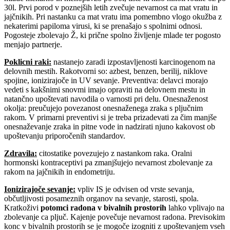
30l. Prvi porod v poznejših letih zvečuje nevarnost ca mat vratu in
jajčnikih. Pri nastanku ca mat vratu ima pomembno vlogo okužba z
nekaterimi papiloma virusi, ki se prenašajo s spolnimi odnosi.
Pogosteje zbolevajo Ž, ki prične spolno življenje mlade ter pogosto
menjajo partnerje.
Poklicni raki
:
nastanejo zaradi izpostavljenosti karcinogenom na
delovnih mestih. Rakotvorni so: azbest, benzen, berilij, niklove
spojine, ionizirajoče in UV sevanje. Preventiva: delavci morajo
vedeti s kakšnimi snovmi imajo opraviti na delovnem mestu in
natančno upoštevati navodila o varnosti pri delu. Onesnaženost
okolja: preučujejo povezanost onesnaženega zraka s pljučnim
rakom. V primarni preventivi si je treba prizadevati za čim manjše
onesnaževanje zraka in pitne vode in nadzirati njuno kakovost ob
upoštevanju priporočenih standardov.
Zdravila
:
citostatike povezujejo z nastankom raka. Oralni
hormonski kontraceptivi pa zmanjšujejo nevarnost zbolevanje za
rakom na jajčnikih in endometriju.
Ionizirajoče sevanje
:
vpliv IS je odvisen od vrste sevanja,
občutljivosti posameznih organov na sevanje, starosti, spola.
Kratkoživi
potomci radona v bivalnih prostorih
lahko vplivajo na
zbolevanje ca pljuč. Kajenje povečuje nevarnost radona. Previsokim
konc v bivalnih prostorih se je mogoče izogniti z upoštevanjem vseh