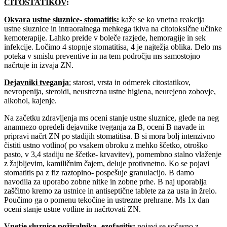
CITOSTATIKOV
:
Okvara ustne sluznice- stomatitis
:
kaže se ko vnetna reakcija
ustne sluznice in intraoralnega mehkega tkiva na citotoksične učinke
kemoterapije. Lahko preide v boleče razjede, hemoragije in sek
infekcije. Ločimo 4 stopnje stomatitisa, 4 je najtežja oblika. Delo ms
poteka v smislu preventive in na tem področju ms samostojno
načrtuje in izvaja ZN.
Dejavniki tveganja
:
starost, vrsta in odmerek citostatikov,
nevropenija, steroidi, neustrezna ustne higiena, neurejeno zobovje,
alkohol, kajenje.
Na začetku zdravljenja ms oceni stanje ustne sluznice, glede na neg
anamnezo opredeli dejavnike tveganja za B, oceni B navade in
pripravi načrt ZN po stadijih stomatitisa. B si mora bolj intenzivno
čistiti ustno votlino( po vsakem obroku z mehko ščetko, otroško
pasto, v 3,4 stadiju ne ščetke- krvavitev), pomembno stalno vlaženje
z žajbljevim, kamiličnim čajem, deluje protivnetno. Ko se pojavi
stomatitis pa z fiz raztopino- pospešuje granulacijo. B damo
navodila za uporabo zobne nitke in zobne prhe. B naj uporablja
zaščitno kremo za ustnice in antiseptične tablete za za usta in žrelo.
Poučimo ga o pomenu tekočine in ustrezne prehrane. Ms 1x dan
oceni stanje ustne votline in načrtovati ZN.
Vnetje sluznice požiralnika- ezofagitis
:
pojavi se sočasno z