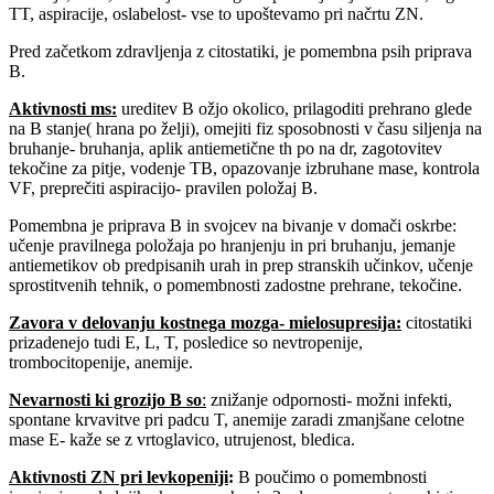
TT, aspiracije, oslabelost- vse to upoštevamo pri načrtu ZN.
Pred začetkom zdravljenja z citostatiki, je pomembna psih priprava
B.
Aktivnosti ms:
ureditev B ožjo okolico, prilagoditi prehrano glede
na B stanje( hrana po želji), omejiti fiz sposobnosti v času siljenja na
bruhanje- bruhanja, aplik antiemetične th po na dr, zagotovitev
tekočine za pitje, vodenje TB, opazovanje izbruhane mase, kontrola
VF, preprečiti aspiracijo- pravilen položaj B.
Pomembna je priprava B in svojcev na bivanje v domači oskrbe:
učenje pravilnega položaja po hranjenju in pri bruhanju, jemanje
antiemetikov ob predpisanih urah in prep stranskih učinkov, učenje
sprostitvenih tehnik, o pomembnosti zadostne prehrane, tekočine.
Zavora v delovanju kostnega mozga- mielosupresija
:
citostatiki
prizadenejo tudi E, L, T, posledice so nevtropenije,
trombocitopenije, anemije.
Nevarnosti ki grozijo B so
:
znižanje odpornosti- možni infekti,
spontane krvavitve pri padcu T, anemije zaradi zmanjšane celotne
mase E- kaže se z vrtoglavico, utrujenost, bledica.
Aktivnosti ZN pri levkopeniji
:
B poučimo o pomembnosti