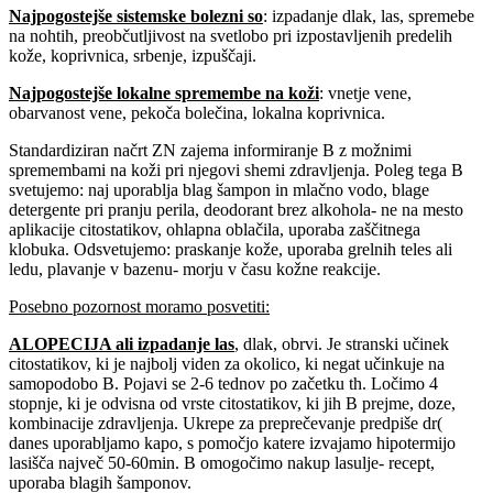
Najpogostejše sistemske bolezni so
: izpadanje dlak, las, spremebe
na nohtih, preobčutljivost na svetlobo pri izpostavljenih predelih
kože, koprivnica, srbenje, izpuščaji.
Najpogostejše lokalne spremembe
na koži
: vnetje vene,
obarvanost vene, pekoča bolečina, lokalna koprivnica.
Standardiziran načrt ZN zajema informiranje B z možnimi
spremembami na koži pri njegovi shemi zdravljenja. Poleg tega B
svetujemo: naj uporablja blag šampon in mlačno vodo, blage
detergente pri pranju perila, deodorant brez alkohola- ne na mesto
aplikacije citostatikov, ohlapna oblačila, uporaba zaščitnega
klobuka. Odsvetujemo: praskanje kože, uporaba grelnih teles ali
ledu, plavanje v bazenu- morju v času kožne reakcije.
Posebno pozornost moramo posvetiti:
ALOPECIJA ali izpadanje las
,
dlak, obrvi. Je stranski učinek
citostatikov, ki je najbolj viden za okolico, ki negat učinkuje na
samopodobo B. Pojavi se 2-6 tednov po začetku th. Ločimo 4
stopnje, ki je odvisna od vrste citostatikov, ki jih B prejme, doze,
kombinacije zdravljenja. Ukrepe za preprečevanje predpiše dr(
danes uporabljamo kapo, s pomočjo katere izvajamo hipotermijo
lasišča največ 50-60min. B omogočimo nakup lasulje- recept,
uporaba blagih šamponov.