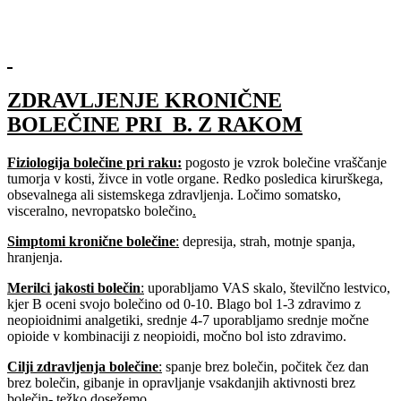
ZDRAVLJENJE KRONIČNE
BOLEČINE PRI B. Z RAKOM
Fiziologija bolečine pri raku:
pogosto je vzrok bolečine vraščanje
tumorja v kosti, živce in votle organe. Redko posledica kirurškega,
obsevalnega ali sistemskega zdravljenja. Ločimo somatsko,
visceralno, nevropatsko bolečino
.
Simptomi kronične bolečine
:
depresija, strah, motnje spanja,
hranjenja.
Merilci jakosti bolečin
:
uporabljamo VAS skalo, številčno lestvico,
kjer B oceni svojo bolečino od 0-10. Blago bol 1-3 zdravimo z
neopioidnimi analgetiki, srednje 4-7 uporabljamo srednje močne
opioide v kombinaciji z neopioidi, močno bol isto zdravimo.
Cilji zdravljenja bolečine
:
spanje brez bolečin, počitek čez dan
brez bolečin, gibanje in opravljanje vsakdanjih aktivnosti brez
bolečin- težko dosežemo.