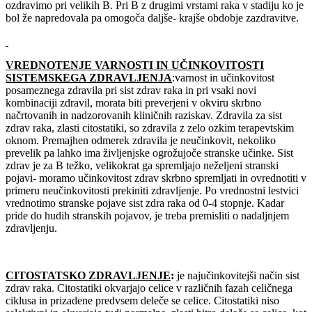
ozdravimo pri velikih B. Pri B z drugimi vrstami raka v stadiju ko je
bol že napredovala pa omogoča daljše- krajše obdobje zazdravitve.
VREDNOTENJE VARNOSTI IN UČINKOVITOSTI
SISTEMSKEGA ZDRAVLJENJA
:varnost in učinkovitost
posameznega zdravila pri sist zdrav raka in pri vsaki novi
kombinaciji zdravil, morata biti preverjeni v okviru skrbno
načrtovanih in nadzorovanih kliničnih raziskav. Zdravila za sist
zdrav raka, zlasti citostatiki, so zdravila z zelo ozkim terapevtskim
oknom. Premajhen odmerek zdravila je neučinkovit, nekoliko
prevelik pa lahko ima življenjske ogrožujoče stranske učinke. Sist
zdrav je za B težko, velikokrat ga spremljajo neželjeni stranski
pojavi- moramo učinkovitost zdrav skrbno spremljati in ovrednotiti v
primeru neučinkovitosti prekiniti zdravljenje. Po vrednostni lestvici
vrednotimo stranske pojave sist zdra raka od 0-4 stopnje. Kadar
pride do hudih stranskih pojavov, je treba premisliti o nadaljnjem
zdravljenju.
CITOSTATSKO ZDRAVLJENJE
:
je najučinkovitejši način sist
zdrav raka. Citostatiki okvarjajo celice v različnih fazah celičnega
ciklusa in prizadene predvsem deleče se celice. Citostatiki niso