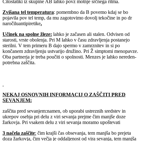
Citostatiki iz skupine AB lahko povz motnje srčnega ritma.
Zvišana tel temperatura
: pomembno da B povemo kdaj se bo
pojavila pov tel temp, da mu zagotovimo dovolj tekočine in po dr
naročiluantipiretike
.
Učinek na spolne žleze:
lahko je začasen ali stalen. Odvisen od
starosti, vrste obolenja. Pri M lahko v času zdravljenja postanejo
sterilni. V tem primeru B dajo spermo v zamrznitev in si po
končanem zdravljenju ustvarijo družino. Pri Ž simptomi menopavze.
Oba partnerja je treba poučiti o spolnosti. Menzes je lahko nereden-
potrebna zaščita.
NEKAJ OSNOVNIH INFORMACIJ O ZAŠČITI PRED
SEVANJEM:
zaščita pred sevanjem:namen, ob uporabi ustreznih sredstev in
ukrepov osebja pri delu z viri sevanja prejme čim manjše doze
žarkovja. Pri vsakem delu z viri sevanja moramo upoštevati
3 načela zaščite
:
čim krajši čas obsevanja, tem manjša bo prejeta
doza žarkovja, čim večja je oddaljenost od vira sevanja, tem manjša