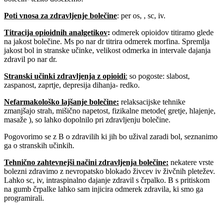
Poti vnosa za zdravljenje bolečine
: per os, , sc, iv.
Titracija opioidnih analgetikov
:
odmerek opioidov titiramo glede
na jakost bolečine. Ms po nar dr titrira odmerek morfina. Spremlja
jakost bol in stranske učinke, velikost odmerka in intervale dajanja
zdravil po nar dr.
Stranski učinki zdravljenja z opioidi
:
so pogoste: slabost,
zaspanost, zaprtje, depresija dihanja- redko.
Nefarmakološko lajšanje bolečine:
relaksacijske tehnike
zmanjšajo strah, mišično napetost, fizikalne metode( gretje, hlajenje,
masaže ), so lahko dopolnilo pri zdravljenju bolečine.
Pogovorimo se z B o zdravilih ki jih bo užival zaradi bol, seznanimo
ga o stranskih učinkih.
Tehnično zahtevnejši načini zdravljenja bolečine
:
nekatere vrste
bolezni zdravimo z nevropatsko blokado živcev iv živčnih pletežev.
Lahko sc, iv, intraspinalno dajanje zdravil s črpalko. B s pritiskom
na gumb črpalke lahko sam injicira odmerek zdravila, ki smo ga
programirali.