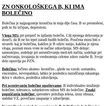
ZN ONKOLOŠKEGA B, KI IMA
BOLEČINO
Bolečina je najpogosteje kronična in traja dlje časa. B so prestrašeni,
psih in fiz izčrpan, depresivni.
Vloga MS:
pri prepreč in lajšanju bolečin. Cilj njenega delovanja je
doseči, da B ne bo trpel zaradi hudih bolečin. Poučena mora biti o
stvareh: kaj je bolečina, kakšen je B odziv nanjo, kakšna je njena
vloga, poznati mora vrste in načine zdravljenja. MS deluje:
samostojno, sodeluje pri uresničevanju med-teh načrta, sodeluje pri
načrtovanju, izvajanju in vrednotenju celotne zdrav oskrbe B. Svoje
delo opravlja po PZN.
Bolečina
:
ločimo akutno- kronično , glede na vzrok: somatsko,
visceralno, nevropatska), lahko je posledica razraščanja rakastega
tkiva v okolico, posledica zdravljenja.
Pri ocenjevanju bolečine upoštevamo
: B individualno izražanje
bolečine, toleranco, subjektiven odnos MS do bolečine.
Znaki
popuščanja bolečine
:
sprostitev položaja telesa, izraz obraza,
stabilni VZ, povečano zaupanje v zdravljenje.