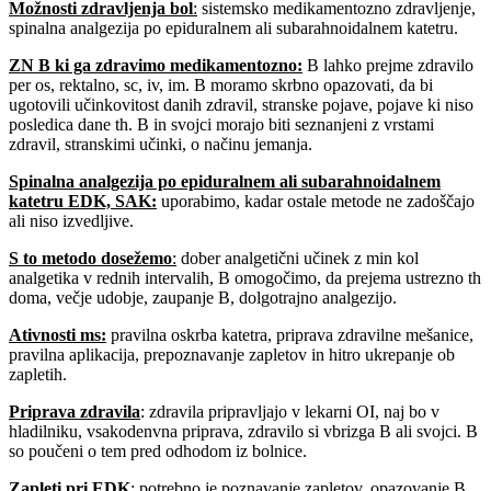
Možnosti zdravljenja bol
:
sistemsko medikamentozno zdravljenje,
spinalna analgezija po epiduralnem ali subarahnoidalnem katetru.
ZN B ki ga zdravimo medikamentozno
:
B lahko prejme zdravilo
per os, rektalno, sc, iv, im. B moramo skrbno opazovati, da bi
ugotovili učinkovitost danih zdravil, stranske pojave, pojave ki niso
posledica dane th. B in svojci morajo biti seznanjeni z vrstami
zdravil, stranskimi učinki, o načinu jemanja.
Spinalna analgezija po epiduralnem ali subarahnoidalnem
katetru EDK, SAK:
uporabimo, kadar ostale metode ne zadoščajo
ali niso izvedljive.
S to metodo dosežemo
:
dober analgetični učinek z min kol
analgetika v rednih intervalih, B omogočimo, da prejema ustrezno th
doma, večje udobje, zaupanje B, dolgotrajno analgezijo.
Ativnosti ms:
pravilna oskrba katetra, priprava zdravilne mešanice,
pravilna aplikacija, prepoznavanje zapletov in hitro ukrepanje ob
zapletih.
Priprava zdravila
: zdravila pripravljajo v lekarni OI, naj bo v
hladilniku, vsakodenvna priprava, zdravilo si vbrizga B ali svojci. B
so poučeni o tem pred odhodom iz bolnice.
Zapleti pri EDK
:
potrebno je poznavanje zapletov, opazovanje B