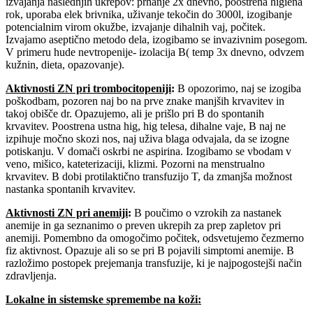
izvajanja naslednjih ukrepov: prhanje 2x dnevno, poostrena higiena
rok, uporaba elek brivnika, uživanje tekočin do 3000l, izogibanje
potencialnim virom okužbe, izvajanje dihalnih vaj, počitek.
Izvajamo aseptično metodo dela, izogibamo se invazivnim posegom.
V primeru hude nevtropenije- izolacija B( temp 3x dnevno, odvzem
kužnin, dieta, opazovanje).
Aktivnosti ZN pri trombocitopeniji
:
B opozorimo, naj se izogiba
poškodbam, pozoren naj bo na prve znake manjših krvavitev in
takoj obišče dr. Opazujemo, ali je prišlo pri B do spontanih
krvavitev. Poostrena ustna hig, hig telesa, dihalne vaje, B naj ne
izpihuje močno skozi nos, naj uživa blaga odvajala, da se izogne
potiskanju. V domači oskrbi ne aspirina. Izogibamo se vbodam v
veno, mišico, kateterizaciji, klizmi. Pozorni na menstrualno
krvavitev. B dobi protilaktično transfuzijo T, da zmanjša možnost
nastanka spontanih krvavitev.
Aktivnosti ZN pri anemiji
:
B poučimo o vzrokih za nastanek
anemije in ga seznanimo o preven ukrepih za prep zapletov pri
anemiji. Pomembno da omogočimo počitek, odsvetujemo čezmerno
fiz aktivnost. Opazuje ali so se pri B pojavili simptomi anemije. B
razložimo postopek prejemanja transfuzije, ki je najpogostejši način
zdravljenja.
Lokalne in sistemske spremembe na koži: