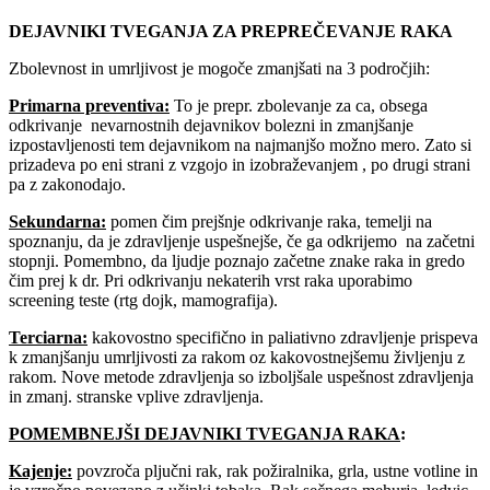
DEJAVNIKI TVEGANJA ZA PREPREČEVANJE RAKA
Zbolevnost in umrljivost je mogoče zmanjšati na 3 področjih:
Primarna preventiva
:
To je prepr. zbolevanje za ca, obsega
odkrivanje nevarnostnih dejavnikov bolezni in zmanjšanje
izpostavljenosti tem dejavnikom na najmanjšo možno mero. Zato si
prizadeva po eni strani z vzgojo in izobraževanjem , po drugi strani
pa z zakonodajo.
Sekundarna
:
pomen čim prejšnje odkrivanje raka, temelji na
spoznanju, da je zdravljenje uspešnejše, če ga odkrijemo na začetni
stopnji. Pomembno, da ljudje poznajo začetne znake raka in gredo
čim prej k dr. Pri odkrivanju nekaterih vrst raka uporabimo
screening teste (rtg dojk, mamografija).
Terciarna
:
kakovostno specifično in paliativno zdravljenje prispeva
k zmanjšanju umrljivosti za rakom oz kakovostnejšemu življenju z
rakom. Nove metode zdravljenja so izboljšale uspešnost zdravljenja
in zmanj. stranske vplive zdravljenja.
POMEMBNEJŠI DEJAVNIKI TVEGANJA RAKA
:
Kajenje
:
povzroča pljučni rak, rak požiralnika, grla, ustne votline in