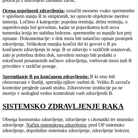
področju z uničenjem zaostalih žarišč.
Ocena uspešnosti zdravljenja
:
označiti moramo vsako spremembo
v splošnem stanju B in simptomih, ter opraviti objektivne meritve
tumorja. Ločimo 4 kategorije: popolna remisija, delna remisija, o
napredovanju bol govorimo, kadar se pojavikatera koli nova
tumorska lezija ter stabilna bolezen- spremembe so manjše kot prej
opisane. Dokumentacije: v dok mora biti natančno opisan postopek
zdravljenja. Velikokrat manjka končni del ki govori o B po
končanem zdravljenju in negi. B se zdravijo v različnih ustanovah,
zato je potrebna dobra dok, navedeni morajo biti podatki o
toksičnosti posameznih načinov zdravljenja, vsebovati mora tudi B
privolitev v različne posege.
Spremljanje B po končanem zdravljenju
:
B ki niso bili
obravnavani v študiji, spremlja njihov osebni dr. Veliko B zavrača
kontrolne preglede zaradi strahu. Zdravstvene institucije pa ne
morejo v nedogled vedno kontrolirati vseh zdravljenih B.
SISTEMSKO ZDRAVLJENJE RAKA
Obsega hormonsko zdravljenje, zdravljenje s citostatiki ter imunsko
zdravljenje.
Načini sistemskega zdravljenja:
pred OP sistemsko
zdravljenje, dopolnilno sistemsko zdravljenje, zdravljenje bolezni.