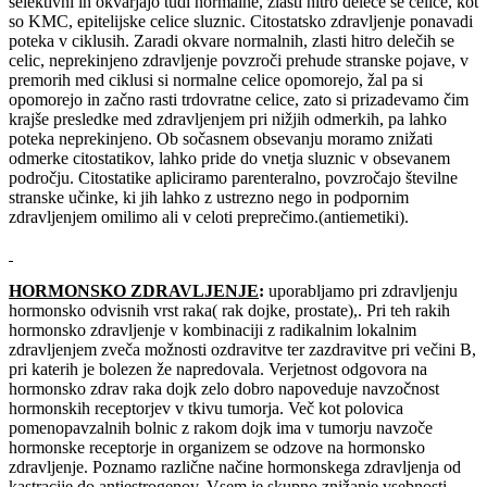
selektivni in okvarjajo tudi normalne, zlasti hitro deleče se celice, kot
so KMC, epitelijske celice sluznic. Citostatsko zdravljenje ponavadi
poteka v ciklusih. Zaradi okvare normalnih, zlasti hitro delečih se
celic, neprekinjeno zdravljenje povzroči prehude stranske pojave, v
premorih med ciklusi si normalne celice opomorejo, žal pa si
opomorejo in začno rasti trdovratne celice, zato si prizadevamo čim
krajše presledke med zdravljenjem pri nižjih odmerkih, pa lahko
poteka neprekinjeno. Ob sočasnem obsevanju moramo znižati
odmerke citostatikov, lahko pride do vnetja sluznic v obsevanem
področju. Citostatike apliciramo parenteralno, povzročajo številne
stranske učinke, ki jih lahko z ustrezno nego in podpornim
zdravljenjem omilimo ali v celoti preprečimo.(antiemetiki).
HORMONSKO ZDRAVLJENJE
:
uporabljamo pri zdravljenju
hormonsko odvisnih vrst raka( rak dojke, prostate),. Pri teh rakih
hormonsko zdravljenje v kombinaciji z radikalnim lokalnim
zdravljenjem zveča možnosti ozdravitve ter zazdravitve pri večini B,
pri katerih je bolezen že napredovala. Verjetnost odgovora na
hormonsko zdrav raka dojk zelo dobro napoveduje navzočnost
hormonskih receptorjev v tkivu tumorja. Več kot polovica
pomenopavzalnih bolnic z rakom dojk ima v tumorju navzoče
hormonske receptorje in organizem se odzove na hormonsko
zdravljenje. Poznamo različne načine hormonskega zdravljenja od
kastracije do antiestrogenov. Vsem je skupno znižanje vsebnosti