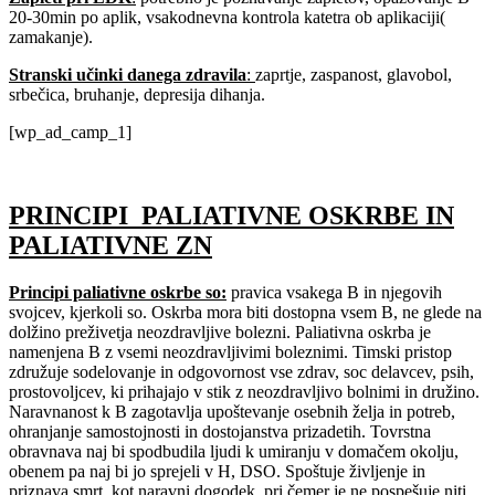
20-30min po aplik, vsakodnevna kontrola katetra ob aplikaciji(
zamakanje).
Stranski učinki danega zdravila
:
zaprtje, zaspanost, glavobol,
srbečica, bruhanje, depresija dihanja.
[wp_ad_camp_1]
PRINCIPI PALIATIVNE OSKRBE IN
PALIATIVNE ZN
Principi paliativne oskrbe so:
pravica vsakega B in njegovih
svojcev, kjerkoli so. Oskrba mora biti dostopna vsem B, ne glede na
dolžino preživetja neozdravljive bolezni. Paliativna oskrba je
namenjena B z vsemi neozdravljivimi boleznimi. Timski pristop
združuje sodelovanje in odgovornost vse zdrav, soc delavcev, psih,
prostovoljcev, ki prihajajo v stik z neozdravljivo bolnimi in družino.
Naravnanost k B zagotavlja upoštevanje osebnih želja in potreb,
ohranjanje samostojnosti in dostojanstva prizadetih. Tovrstna
obravnava naj bi spodbudila ljudi k umiranju v domačem okolju,
obenem pa naj bi jo sprejeli v H, DSO. Spoštuje življenje in
priznava smrt, kot naravni dogodek, pri čemer je ne pospešuje niti