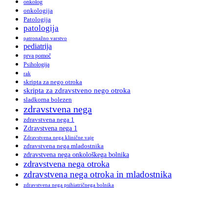
onkolog
onkologija
Patologija
patologija
patronažno varstvo
pediatrija
prva pomoč
Psihologija
rak
skripta za nego otroka
skripta za zdravstveno nego otroka
sladkorna bolezen
zdravstvena nega
zdravstvena nega 1
Zdravstvena nega 1
Zdravstvena nega klinične vaje
zdravstvena nega mladostnika
zdravstvena nega onkološkega bolnika
zdravstvena nega otroka
zdravstvena nega otroka in mladostnika
zdravstvena nega psihiatričnega bolnika