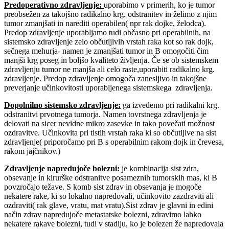
Predoperativno zdravljenje
:
uporabimo v primerih, ko je tumor
preobsežen za takojšno radikalno krg. odstranitev in želimo z njim
tumor zmanjšati in narediti operabilen( npr rak dojke, želodca).
Predop zdravljenje uporabljamo tudi občasno pri operabilnih, na
sistemsko zdravljenje zelo občutljivih vrstah raka kot so rak dojk,
sečnega mehurja- namen je zmanjšati tumor in B omogočiti čim
manjši krg poseg in boljšo kvaliteto življenja. Če se ob sistemskem
zdravljenju tumor ne manjša ali celo raste,uporabiti radikalno krg.
zdravljenje. Predop zdravljenje omogoča zanesljivo in takojšne
preverjanje učinkovitosti uporabljenega sistemskega zdravljenja.
Dopolnilno sistemsko zdravljenje
:
ga izvedemo pri radikalni krg.
odstranitvi prvotnega tumorja. Namen tovrstnega zdravljenja je
delovati na sicer nevidne mikro zasevke in tako povečati možnost
ozdravitve. Učinkovita pri tistih vrstah raka ki so občutljive na sist
zdravljenje( priporočamo pri B s operabilnim rakom dojk in črevesa,
rakom jajčnikov.)
Zdravljenje napredujoče bolezni
:
je kombinacija sist zdra,
obsevanje in kirurške odstranitve posameznih tumorskih mas, ki B
povzročajo težave. S komb sist zdrav in obsevanja je mogoče
nekatere rake, ki so lokalno napredovali, učinkovito zazdraviti ali
ozdraviti( rak glave, vratu, mat vratu).Sist zdrav je glavni in edini
način zdrav napredujoče metastatske bolezni, zdravimo lahko
nekatere rakave bolezni, tudi v stadiju, ko je bolezen že napredovala