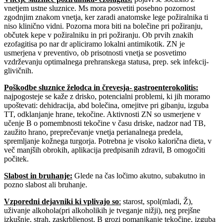
vnetjem ustne sluznice. Ms mora posvetiti posebno pozornost
zgodnjim znakom vnetja, ker zaradi anatomske lege požiralnika ti
niso klinično vidni. Pozorna mora biti na bolečine pri požiranju,
občutek kepe v požiralniku in pri požiranju. Ob prvih znakih
ezofagitisa po nar dr apliciramo lokalni antimikotik. ZN je
usmerjena v preventivo, ob prisotnosti vnetja se posvetimo
vzdrževanju optimalnega prehranskega statusa, prep. sek infekcij-
glivičnih.
Poškodbe sluznice želodca in črevesja- gastroenterokolitis
:
najpogosteje se kaže z drisko, potencialni problemi, ki jih moramo
upoštevati: dehidracija, abd bolečina, omejitve pri gibanju, izguba
TT, odklanjanje hrane, tekočine. Aktivnosti ZN so usmerjene v
učenje B o pomembnosti tekočine v času driske, nadzor nad TB,
zaužito hrano, preprečevanje vnetja perianalnega predela,
spremljanje kožnega turgorja. Potrebna je visoko kalorična dieta, v
več manjših obrokih, aplikacija predpisanih zdravil, B omogočiti
počitek.
Slabost in bruhanje
:
Glede na čas ločimo akutno, subakutno in
pozno slabost ali bruhanje.
Vzporedni dejavniki ki vplivajo so
:
starost, spol(mladi, Ž),
uživanje alkohola(pri alkoholikih je tveganje nižji), neg prejšne
izkušnje, strah, zaskrbljenost. B grozi pomanjkanje tekočine, izguba