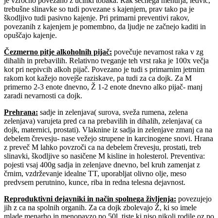
je vzročno povezano z učinki tobaka. Rak sečnega mehurja, ledvic,
trebušne slinavke so tudi povezane s kajenjem, prav tako pa je
škodljivo tudi pasivno kajenje. Pri primarni preventivi rakov,
povezanih z kajenjem je pomembno, da ljudje ne začnejo kaditi in
opuščajo kajenje.
Čezmerno pitje alkoholnih pijač:
povečuje nevarnost raka v zg
dihalih in prebavilih. Relativno tveganje teh vrst raka je 100x večja
kot pri nepivcih alkoh pijač. Povezano je tudi s primarnim jetrnim
rakom kot kažejo novejše raziskave, pa tudi za ca dojk. Za M
primerno 2-3 enote dnevno, Ž 1-2 enote dnevno alko pijač- manj
zaradi nevarnosti ca dojk.
Prehrana
:
sadje in zelenjava( surova, sveža rumena, zelena
zelenjava) varujeta pred ca na prebavilih in dihalih, zelenjava( ca
dojk, maternici, prostati). Vlaknine iz sadja in zelenjave zmanj ca na
debelem črevesju- nase vežejo strupene in karcinogene snovi. Hrana
z preveč M lahko povzroči ca na debelem črevesju, prostati, treb
slinavki, škodljive so nasičene M kisline in holesterol. Preventiva:
pojesti vsaj 400g sadja in zelenjave dnevno, bel kruh zamenjat z
črnim, vzdrževanje idealne TT, uporabljat olivno olje, meso
predvsem perutnino, kunce, riba in redna telesna dejavnost.
Reproduktivni dejavniki in način spolnega življenja
:
povezujejo
jih z ca na spolnih organih. Za ca dojk zbolevajo Ž, ki so imele
mlade menarho in menopavzo po 50l, tiste ki niso nikoli rodile oz po