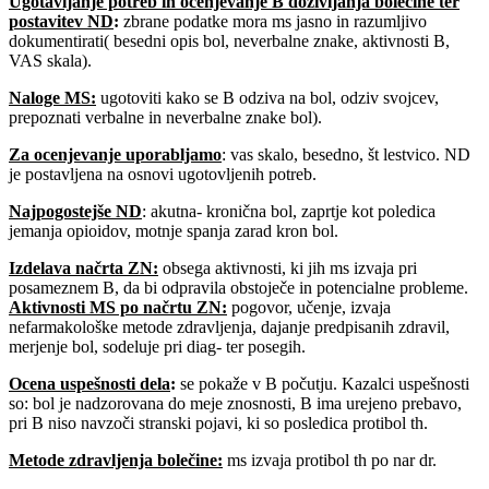
Ugotavljanje potreb in ocenjevanje B doživljanja bolečine ter
postavitev ND
:
zbrane podatke mora ms jasno in razumljivo
dokumentirati( besedni opis bol, neverbalne znake, aktivnosti B,
VAS skala).
Naloge MS:
ugotoviti kako se B odziva na bol, odziv svojcev,
prepoznati verbalne in neverbalne znake bol).
Za ocenjevanje uporabljamo
: vas skalo, besedno, št lestvico. ND
je postavljena na osnovi ugotovljenih potreb.
Najpogostejše ND
: akutna- kronična bol, zaprtje kot poledica
jemanja opioidov, motnje spanja zarad kron bol.
Izdelava načrta ZN:
obsega aktivnosti, ki jih ms izvaja pri
posameznem B, da bi odpravila obstoječe in potencialne probleme.
Aktivnosti MS po načrtu ZN:
pogovor, učenje, izvaja
nefarmakološke metode zdravljenja, dajanje predpisanih zdravil,
merjenje bol, sodeluje pri diag- ter posegih.
Ocena uspešnosti dela
:
se pokaže v B počutju. Kazalci uspešnosti
so: bol je nadzorovana do meje znosnosti, B ima urejeno prebavo,
pri B niso navzoči stranski pojavi, ki so posledica protibol th.
Metode zdravljenja bolečine
:
ms izvaja protibol th po nar dr.