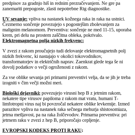
predpisov za gradnjo hiš in rednim prezračevanjem. Ne gre pa
zanemariti prepogoste, zlasti nepotrebne Rtg diagnostike.
UV sevanje
:
vpliva na nastanek kožnega raka in raka na ustnici.
Čezmerno sončenje povezujejo s pogostejšim zbolevanjem za
malignim melanomom. Preventiva: sončenje ne med 11-15, uporaba
krem, pri delu na prostem zaščitna obleka, pokrivalo.
Elektromagnetna polja nizkih frekvenc:
V zvezi z rakom proučujejo tudi delovanje elektromagnetnih polj
nizkih frekvenc, ki nastajajo v okolici tokovodnikov,
transformatorjev in električnih naprav. Zaenkrat glede tega še ni
dovolj podatkov o večji ogroženosti z rakom.
Za vse oblike sevanja pri primarni preventivi velja, da se jih je treba
izogniti v čim večji možni meri.
Biološki dejavniki
:
povezujejo virusni hep B z jetrnim rakom,
nekatere tipe virusov papiloma z rakom mat vratu, humani T-
limfotropni virus naj bi povzročal nekatere oblike levkemije. Izmed
parazitov vpliva na nastanek raka sečnega mehurja shistosomiaza,
jetrna metljavost, pa na raka žolčevodov. Primarna preventiva: pri
jetrnem raku v zvezi z hep B, priporočajo cepljenje.
EVROPSKI KODEKS PROTI RAKU
: