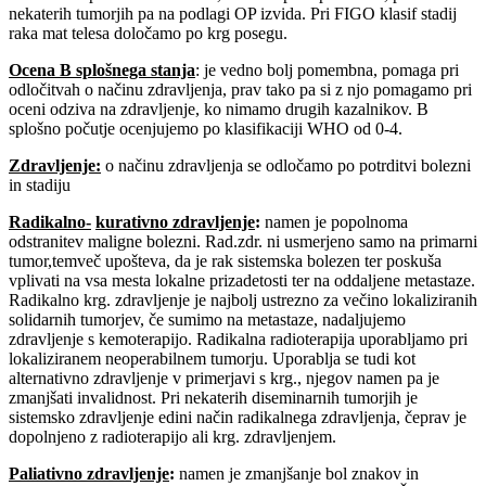
nekaterih tumorjih pa na podlagi OP izvida. Pri FIGO klasif stadij
raka mat telesa določamo po krg posegu.
Ocena B splošnega stanja
: je vedno bolj pomembna, pomaga pri
odločitvah o načinu zdravljenja, prav tako pa si z njo pomagamo pri
oceni odziva na zdravljenje, ko nimamo drugih kazalnikov. B
splošno počutje ocenjujemo po klasifikaciji WHO od 0-4.
Zdravljenje
:
o načinu zdravljenja se odločamo po potrditvi bolezni
in stadiju
Radikalno-
kurativno zdravljenje
:
namen je popolnoma
odstranitev maligne bolezni. Rad.zdr. ni usmerjeno samo na primarni
tumor,temveč upošteva, da je rak sistemska bolezen ter poskuša
vplivati na vsa mesta lokalne prizadetosti ter na oddaljene metastaze.
Radikalno krg. zdravljenje je najbolj ustrezno za večino lokaliziranih
solidarnih tumorjev, če sumimo na metastaze, nadaljujemo
zdravljenje s kemoterapijo. Radikalna radioterapija uporabljamo pri
lokaliziranem neoperabilnem tumorju. Uporablja se tudi kot
alternativno zdravljenje v primerjavi s krg., njegov namen pa je
zmanjšati invalidnost. Pri nekaterih diseminarnih tumorjih je
sistemsko zdravljenje edini način radikalnega zdravljenja, čeprav je
dopolnjeno z radioterapijo ali krg. zdravljenjem.
Paliativno zdravljenje
:
namen je zmanjšanje bol znakov in