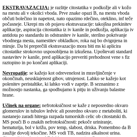
EKSTRAVAZACIJA
:
je razlitje citostatika v podkožje ali v kožo
na mestu ali v okolici vboda. Prve znake opazi B, na mestu vboda
občuti bolečino in napetost, nato opazimo rdečino, oteklino, inf teče
počasneje. Ukrepi ms ob pojavu ekstravazacije: takojšna prekinitev
aplikacije, aspiracija citostatika iz iv kanile in podkožja, aplikacija iv
antidota po standardu in odstranitev iv kanile, sterilno pokrivanje
vbodnega mesta, namestitev obkladkov, roka naj bo dvignjena in
miruje. Da bi preprečili ekstravazacijo mora biti ms ki aplicira
citostatike strokovno usposobljena in izkušena. Upoštevati standard
nastavitev iv kanile, pred aplikacijo preveriti prehodnost vene s fiz
raztopino in po končani aplikaciji.
Nevropatije
: se kažejo kot odrevenelost in mravljinčenje v
okončinah, neusklajenost gibov, utrujenost. Lahko se kažejo kot
polenitev peristaltike, ki lahko vodi v zaprtje. B seznanimo z
možnostjo nastanka, ga spodbujamo k pitju in uživanju balastne
hrane.
Učinek na organe
:
nefrotoksičnost se kaže z neposredno okvaro
glomerulov in tubulov ledvic ali posredno okvaro z metaboliti, ki
nastanejo zaradi hitrega razpada tumorskih celic ob citostatski th.
MS pouči B o znakih nefrotoksičnosti: pekoče uriniranje,
hematurija, bol v križu, pov temp, slabost, driska. Pomembno da B
zaužije dovolj tekočine. MS vodi TB, nadzira alkalnost urina.