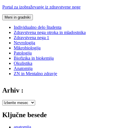
Preskoči
Portal za izobraževanje iz zdravstvene nege
na
vsebino
Meni in gradniki
Individualno delo študenta
Zdravstvena nega otroka in mladostnika
Zdravstvena nega 1
Nevrologija
Mikrobiologija
Patologija
Biofizika in biokemija
Okulistika
Anatomija
ZN in Mentalno zdravje
Arhiv :
Arhiv
:
Ključne besede
anatomija