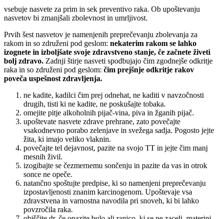
vsebuje nasvete za prim in sek preventivo raka. Ob upoštevanju
nasvetov bi zmanjšali zbolevnost in umrljivost.
Prvih šest nasvetov je namenjenih preprečevanju zbolevanja za
rakom in so združeni pod geslom:
nekaterim rakom se lahko
izognete in izboljšate svoje zdravstveno stanje, če začnete živeti
bolj zdravo.
Zadnji štirje nasveti spodbujajo čim zgodnejše odkritje
raka in so združeni pod geslom:
čim prejšnje odkritje rakov
poveča uspešnost zdravljenja.
ne kadite, kadilci čim prej odnehat, ne kaditi v navzočnosti
drugih, tisti ki ne kadite, ne poskušajte tobaka.
omejite pitje alkoholnih pijač-vina, piva in žganih pijač.
upoštevate nasvete zdrave prehrane, zato povečajte
vsakodnevno porabo zelenjave in svežega sadja. Pogosto jejte
žita, ki imajo veliko vlaknin.
povečajte tel dejavnost, pazite na svojo TT in jejte čim manj
mesnih živil.
izogibajte se čezmernemu sončenju in pazite da vas in otrok
sonce ne opeče.
natančno spoštujte predpise, ki so namenjeni preprečevanju
izpostavljenosti znanim karcinogenom. Upoštevaje vsa
zdravstvena in varnostna navodila pri snoveh, ki bi lahko
povzročila raka.
obiščite dr, če opazite bulo ali ranico, ki se ne zaceli, materini