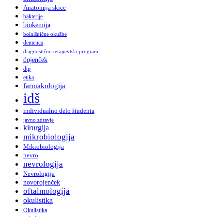
Anatomija skice
bakterije
biokemija
bolnišnične okužbe
demenca
diagnostično terapevtski program
dojenček
dtp
etika
farmakologija
idš
individualno delo študenta
javno zdravje
kirurgija
mikrobiologija
Mikrobiologija
nevro
nevrologija
Nevrologija
novorojenček
oftalmologija
okulistika
Okulistika