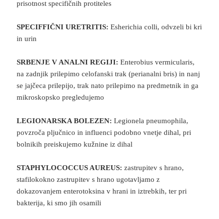
prisotnost specifičnih protiteles
SPECIFFIČNI URETRITIS:
Esherichia colli, odvzeli bi kri
in urin
SRBENJE V ANALNI REGIJI:
Enterobius vermicularis,
na zadnjik prilepimo celofanski trak (perianalni bris) in nanj
se jajčeca prilepijo, trak nato prilepimo na predmetnik in ga
mikroskopsko pregledujemo
LEGIONARSKA BOLEZEN:
Legionela pneumophila,
povzroča pljučnico in influenci podobno vnetje dihal, pri
bolnikih preiskujemo kužnine iz dihal
STAPHYLOCOCCUS AUREUS:
zastrupitev s hrano,
stafilokokno zastrupitev s hrano ugotavljamo z
dokazovanjem enterotoksina v hrani in iztrebkih, ter pri
bakterija, ki smo jih osamili