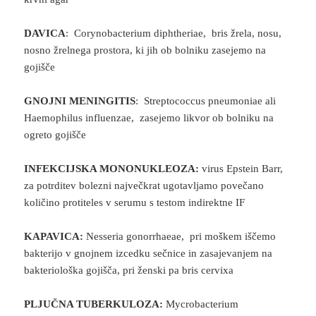
DAVICA
: Corynobacterium diphtheriae, bris žrela, nosu,
nosno žrelnega prostora, ki jih ob bolniku zasejemo na
gojišče
GNOJNI MENINGITIS
: Streptococcus pneumoniae ali
Haemophilus influenzae, zasejemo likvor ob bolniku na
ogreto gojišče
INFEKCIJSKA MONONUKLEOZA:
virus Epstein Barr,
za potrditev bolezni največkrat ugotavljamo povečano
količino protiteles v serumu s testom indirektne IF
KAPAVICA:
Nesseria gonorrhaeae, pri moškem iščemo
bakterijo v gnojnem izcedku sečnice in zasajevanjem na
bakteriološka gojišča, pri ženski pa bris cervixa
PLJUČNA TUBERKULOZA:
Mycrobacterium