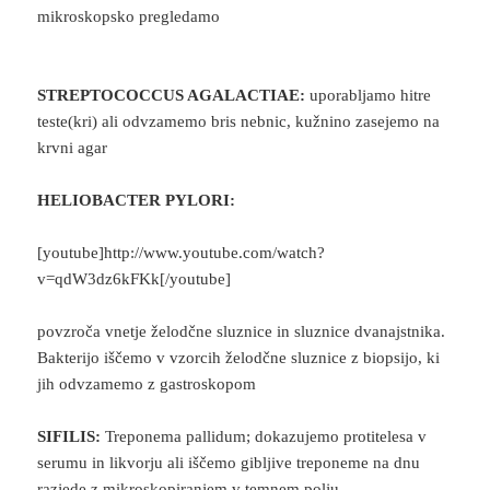
mikroskopsko pregledamo
STREPTOCOCCUS AGALACTIAE:
uporabljamo hitre
teste(kri) ali odvzamemo bris nebnic, kužnino zasejemo na
krvni agar
HELIOBACTER PYLORI:
[youtube]http://www.youtube.com/watch?
v=qdW3dz6kFKk[/youtube]
povzroča vnetje želodčne sluznice in sluznice dvanajstnika.
Bakterijo iščemo v vzorcih želodčne sluznice z biopsijo, ki
jih odvzamemo z gastroskopom
SIFILIS:
Treponema pallidum; dokazujemo protitelesa v
serumu in likvorju ali iščemo gibljive treponeme na dnu
razjede z mikroskopiranjem v temnem polju