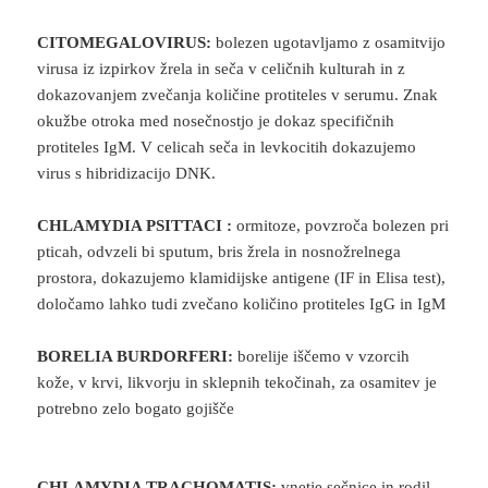
CITOMEGALOVIRUS:
bolezen ugotavljamo z osamitvijo
virusa iz izpirkov žrela in seča v celičnih kulturah in z
dokazovanjem zvečanja količine protiteles v serumu. Znak
okužbe otroka med nosečnostjo je dokaz specifičnih
protiteles IgM. V celicah seča in levkocitih dokazujemo
virus s hibridizacijo DNK.
CHLAMYDIA PSITTACI :
ormitoze, povzroča bolezen pri
pticah, odvzeli bi sputum, bris žrela in nosnožrelnega
prostora, dokazujemo klamidijske antigene (IF in Elisa test),
določamo lahko tudi zvečano količino protiteles IgG in IgM
BORELIA BURDORFERI:
borelije iščemo v vzorcih
kože, v krvi, likvorju in sklepnih tekočinah, za osamitev je
potrebno zelo bogato gojišče
CHLAMYDIA TRACHOMATIS:
vnetje sečnice in rodil,