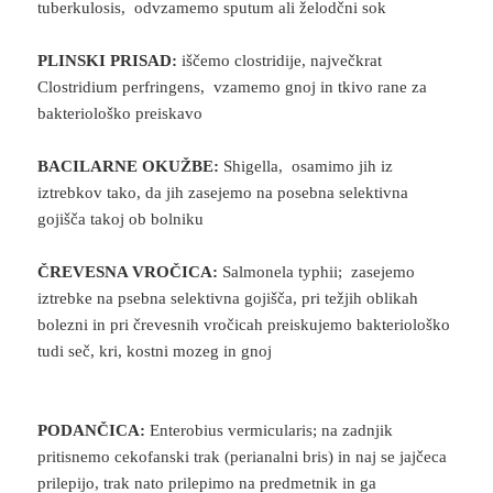
tuberkulosis, odvzamemo sputum ali želodčni sok
PLINSKI PRISAD:
iščemo clostridije, največkrat
Clostridium perfringens, vzamemo gnoj in tkivo rane za
bakteriološko preiskavo
BACILARNE OKUŽBE:
Shigella, osamimo jih iz
iztrebkov tako, da jih zasejemo na posebna selektivna
gojišča takoj ob bolniku
ČREVESNA VROČICA:
Salmonela typhii; zasejemo
iztrebke na psebna selektivna gojišča, pri težjih oblikah
bolezni in pri črevesnih vročicah preiskujemo bakteriološko
tudi seč, kri, kostni mozeg in gnoj
PODANČICA:
Enterobius vermicularis; na zadnjik
pritisnemo cekofanski trak (perianalni bris) in naj se jajčeca
prilepijo, trak nato prilepimo na predmetnik in ga