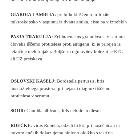
GIARDIA LAMBLIA:
pri bolniki iščemo trofozite
mikroskopsko v aspiratu iz dvanajstnika, ciste pa v iztrebkih
PASJA TRAKULJA:
Echinococcus granullosus; v serumu
človeka iščemo protitelesa proti antigenu, ki je prirejen iz
tekočine mehurnjaka. Boljše za ugotovitev bolezni je RTG
ali UZ preiskava
OSLOVSKI KAŠELJ:
Bordetella pertussis, bris
nosnožrelnega prostora, pri nejasni diagnozi iščemo
protitelesa v serumu
SOOR:
Candida albicans, bris nebnic in dlesni
RDEČKE:
virus Rubella, odzeli bi kri, pri nosečnicah in
novorojenčkih dokazujemo aktivno okužbo s testi na