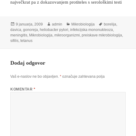
največkrat pa z dokazovanjem protiteles s serološkimi testi
Objavljeno
Avtor
Kategorije
Oznake
9 januarja, 2009
admin
Mikrobiologija
borelija
,
dne
davica
,
gonoreja
,
heliobacter pylori
,
infekcijska mononukleoza
,
meningitis
,
Mikrobiologija
,
mikroorganizmi
,
preiskave mikrobiologija
,
sifilis
,
tetanus
Dodaj odgovor
Vaš e-naslov ne bo objavljen.
*
označuje zahtevana polja
KOMENTAR
*