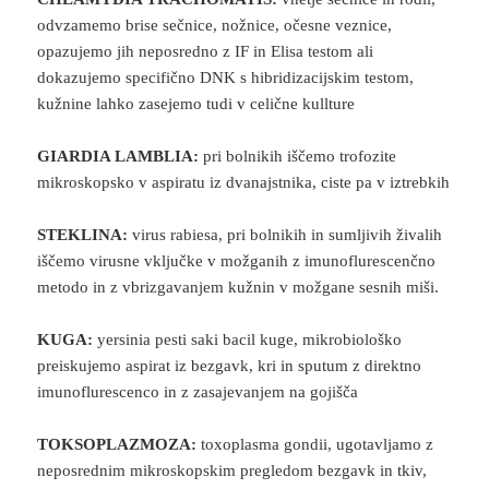
odvzamemo brise sečnice, nožnice, očesne veznice,
opazujemo jih neposredno z IF in Elisa testom ali
dokazujemo specifično DNK s hibridizacijskim testom,
kužnine lahko zasejemo tudi v celične kullture
GIARDIA LAMBLIA:
pri bolnikih iščemo trofozite
mikroskopsko v aspiratu iz dvanajstnika, ciste pa v iztrebkih
STEKLINA:
virus rabiesa, pri bolnikih in sumljivih živalih
iščemo virusne vključke v možganih z imunoflurescenčno
metodo in z vbrizgavanjem kužnin v možgane sesnih miši.
KUGA:
yersinia pesti saki bacil kuge, mikrobiološko
preiskujemo aspirat iz bezgavk, kri in sputum z direktno
imunoflurescenco in z zasajevanjem na gojišča
TOKSOPLAZMOZA:
toxoplasma gondii, ugotavljamo z
neposrednim mikroskopskim pregledom bezgavk in tkiv,