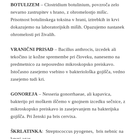
BOTULIZEM
– Clostridium botulinium, povzroča zelo
nevarno zastrupitev s hrano, z ohromelostjo mišic.
Prisotnost botulinskega toksina v hrani, iztrebkih in krvi
dokazujemo na laboratorijskih miših. Opazujemo nastanek
ohromelosti pri živalih.
VRANIČNI PRISAD
– Bacillus anthrocis, izcedek ali
tekočino iz kožne spremembe pri človeku, nanesemo na
predmetnico za neposredno mikroskopsko preiskavo.
Istočasno zasejemo vsebino v bakteriološka gojišča, vedno
zasejemo tudi kri.
GONOREJA
– Nesseria gonorrhaeae, ali kapavica,
bakterijo pri moškem iščemo v gnojnem izcedku sečnice, z
mikroskopsko preiskavo in zasejevanjem na bakterijska
gojišča. Pri ženski pa bris cervixa.
ŠKRLATINKA
: Streptococcus pyogenes, bris nebnic na
krvni agar