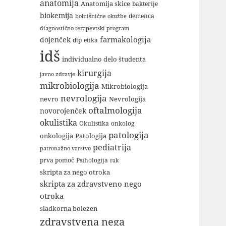
anatomija
Anatomija skice
bakterije
biokemija
demenca
bolnišnične okužbe
diagnostično terapevtski program
farmakologija
dojenček
dtp
etika
idš
individualno delo študenta
kirurgija
javno zdravje
mikrobiologija
Mikrobiologija
nevrologija
nevro
Nevrologija
oftalmologija
novorojenček
okulistika
Okulistika
onkolog
patologija
onkologija
Patologija
pediatrija
patronažno varstvo
Psihologija
prva pomoč
rak
skripta za nego otroka
skripta za zdravstveno nego
otroka
sladkorna bolezen
zdravstvena nega