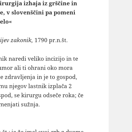
rurgija izhaja iz grščine in
ne, v slovenščini pa pomeni
elo«
jev zakonik,
1790 pr.n.št.
ik naredi veliko incizijo in te
umor ali ti ohrani oko mora
e zdravljenja in je to gospod,
, mu njegov lastnik izplača 2
ospod, se kirurgu odseče roka; če
menjati sužnja.