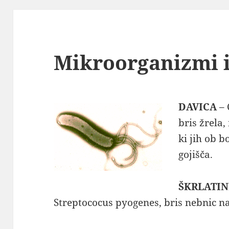
Mikroorganizmi i
DAVICA
– 
bris žrela
ki jih ob 
gojišča.
ŠKRLATI
Streptococus pyogenes, bris nebnic na