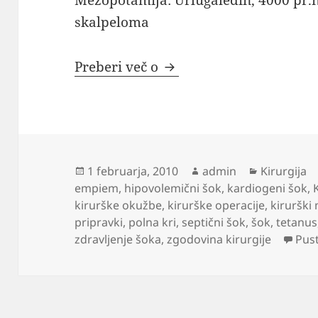
Mezopotamija: Urlugaledin, 4000 pr.n.
skalpeloma
Uvod v kirurgijo
Preberi več o
Objavljeno
Avtor
Kategorije
1 februarja, 2010
admin
Kirurgija
dne
empiem
,
hipovolemični šok
,
kardiogeni šok
,
kirurške okužbe
,
kirurške operacije
,
kirurški
pripravki
,
polna kri
,
septični šok
,
šok
,
tetanus
zdravljenje šoka
,
zgodovina kirurgije
Pus