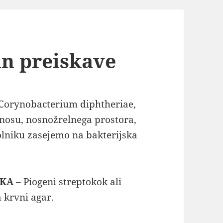
n preiskave
Corynobacterium diphtheriae,
, nosu, nosnožrelnega prostora,
bolniku zasejemo na bakterijska
NKA
– Piogeni streptokok ali
 krvni agar.