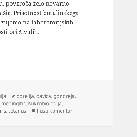
m, povzroča zelo nevarno
išic. Prisotnost botulinskega
kazujemo na laboratorijskih
i pri živalih.
skave
Oznake
ija
borelija
,
davica
,
gonoreja
,
,
meningitis
,
Mikrobiologija
,
na Mikroorganizmi in preis
ilis
,
tetanus
Pusti komentar