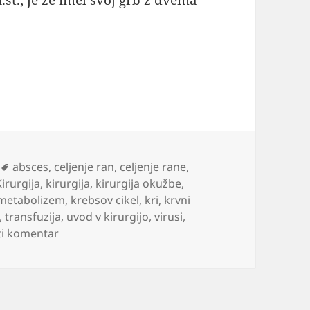
št.; je že imel svoj grb z dvema
Oznake
absces
,
celjenje ran
,
celjenje rane
,
Kirurgija
,
kirurgija
,
kirurgija okužbe
,
 metabolizem
,
krebsov cikel
,
kri
,
krvni
,
transfuzija
,
uvod v kirurgijo
,
virusi
,
na Uvod v kirurgijo
ti komentar