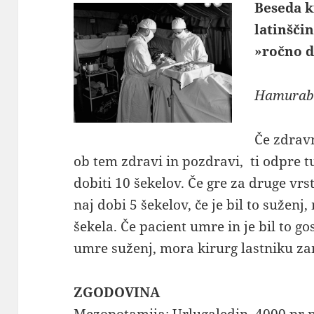
Beseda ki
latinšči
»ročno d
Hamurabi
Če zdravn
ob tem zdravi in pozdravi, ti odpre t
dobiti 10 šekelov. Če gre za druge vrst
naj dobi 5 šekelov, če je bil to suženj
šekela. Če pacient umre in je bil to g
umre suženj, mora kirurg lastniku za
ZGODOVINA