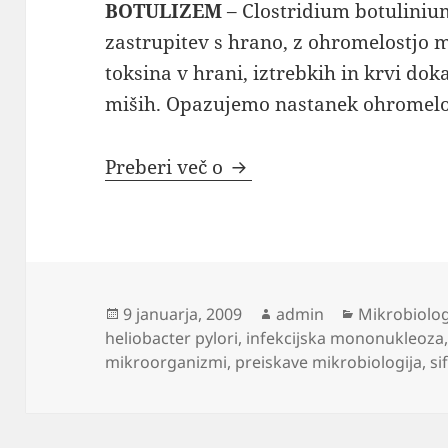
BOTULIZEM
– Clostridium botuliniu
zastrupitev s hrano, z ohromelostjo m
toksina v hrani, iztrebkih in krvi do
miših. Opazujemo nastanek ohromelost
Mikroorganizmi in prei
Preberi več o
Objavljeno
Avtor
Kategorije
9 januarja, 2009
admin
Mikrobiolog
dne
heliobacter pylori
,
infekcijska mononukleoza
mikroorganizmi
,
preiskave mikrobiologija
,
sif