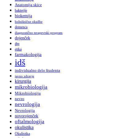
Anatomija skice
bakterije
biokemija
bolnišnične okužbe
demenca
diagnostično terapevtski program
dojenček
dtp
etika
farmakologija
idš
individualno delo študenta
javno zdravje
kirurgija
mikrobiologija
Mikrobiologija
nevro
nevrologija
Nevrologija
novorojenček
oftalmologija
okulistika
Okulistika