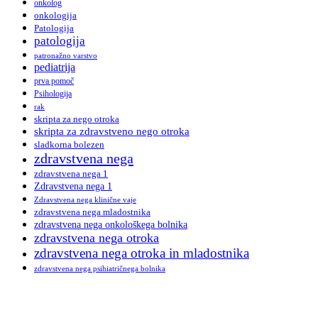
onkolog
onkologija
Patologija
patologija
patronažno varstvo
pediatrija
prva pomoč
Psihologija
rak
skripta za nego otroka
skripta za zdravstveno nego otroka
sladkorna bolezen
zdravstvena nega
zdravstvena nega 1
Zdravstvena nega 1
Zdravstvena nega klinične vaje
zdravstvena nega mladostnika
zdravstvena nega onkološkega bolnika
zdravstvena nega otroka
zdravstvena nega otroka in mladostnika
zdravstvena nega psihiatričnega bolnika