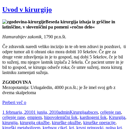
Uvod v kirurgijo
Beseda kirurgija izhaja iz grščine in
latinščine, v slovenščini pa pomeni »ročno delo«
Hamurabijev zakonik,
1790 pr.n.št.
Če zdravnik naredi veliko incizijo in te ob tem zdravi in pozdravi, ti
odpre tumor ali ti ohrani oko mora dobiti 10 šekelov. Če gre za
druge vrste zdravljenja in je to gospod, naj dobi 5 šekelov, če je bil
to suženj, mu njegov lastnik izplača 2 šekela. Če pacient umre in je
bil to gospod, se kirurgu odseče roka; če umre suženj, mora kirurg
lastniku zamenjati sužnja.
ZGODOVINA
Mezopotamija: Urlugaledin, 4000 pr.n.št.; je že imel svoj grb z
dvema skalpeloma
Uvod
Preberi več o
v
Objavljeno
Avtor
Kategorije
Oznake
1 februarja, 2010
1 junija, 2010
admin
Kirurgija
absces
,
celjenje ran
,
kirurgijo
dne
celjenje rane
,
empiem
,
hipovolemični šok
,
kardiogeni šok
,
Kirurgija
,
kirurgija
,
kirurgija okužbe
,
kirurške okužbe
,
kirurške operacije
,
kirurški metabolizem
,
krebsov cikel
,
kri
,
krvni pripravki
,
polna kri
,