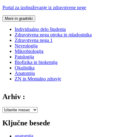
Preskoči
Portal za izobraževanje iz zdravstvene nege
na
vsebino
Meni in gradniki
Individualno delo študenta
Zdravstvena nega otroka in mladostnika
Zdravstvena nega 1
Nevrologija
Mikrobiologija
Patologija
Biofizika in biokemija
Okulistika
Anatomija
ZN in Mentalno zdravje
Arhiv :
Arhiv
:
Ključne besede
anatomija