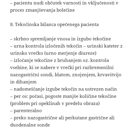
– pacientu nudi občutek varnosti in vključenosti v
proces zmanjševanja bolečine
8. Tekočinska bilanca opečenega pacienta
– skrbno spremljanje vnosa in izgubo tekočine
– urna kontrola izločenih tekočin – urinski kateter z
urinsko vrečko (urno merjenje diureze)
– izločanje tekočine z bruhanjem oz. kontrola
vsebine, ki se nabere v vrečki pri razbremenilni
nazogastrični sondi, blatom, znojenjem, krvavitvijo
in dihanjem
– nadomeščanje izgube tekočin na ustrezen način
– per os: počasi, pogoste manjše količine tekočine
(problem pri opeklinah v predelu obraza)
– parenteralno
– preko nazogastrične ali perkutane gastrične ali
duodenalne sonde