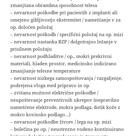
zmanjšana obrambna sposobnost telesa
– nevarnost poškodbe pri pacientih z implanti ali
omejeno gibljivostjo ekstremitet / nameščanje v za
op. določen položaj
– nevarnost poškodb / specifični položaj na op. mizi
– nevarnost nastanka RZP / dolgotrajno ležanje v
prisilnem položaju
– nevarnost podhladitve / op., mokri prekrivni
materiali, hladen prostor, medicinsko indicirano
zmanjšanje telesne temperature
– nevarnost nizkega samospoštovanja / razgaljenje,
podrejena vloga med pripravo in op.
– zvišana možnost električne poškodbe /
neupoštevanje preventivnih ukrepov (nepravilno
nameščene elektrode, mokra podlaga, dotik kože z
mokro kovinsko podlago…)
– nevarnost poškodbe živcev / lega na op. mizi
– bolečina po op. / neustrezno vodeno kontinuirano