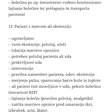
– bolečina po op. (neustrezno vodeno kontinuirano
lajšanje bolečine ter prelaganje in transporta
pacienta)
13. Pacient z mavcem ali ekstenzijo
– ugotavljamo
– vsrta ekstenzije, položaj, uteži
– lokacija mavčeve opornice
– potreben položaj pacienta ali uda
– prekrvljnost uda
– intervencije
– pravilna namestitev pacienta, udov, ekstenzije
– merjenje pulza, opazovanje barve kože in toplote
– ali pacient čuti mravljince v udu, pekočo bolečino
(nevarnost RZP)
– lajšanje bolečin (pravilen položaj, analgetiki)
– zaščita mavčeve oprnice pred umazanijo (kri,
izbruhek, urin, blato)