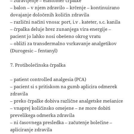
– zdravljenje – elastomer črpalke
– balon – v njem zdravilo – krčenje – kontinuirano
dovajanje določenih količin zdravila
– različni načini vnosa: port, i.v . kateter, s.c. kanila
– črpalka deluje brez zunanjega vira energije –
pacient jo lahko nosi obešeno okrog vratu
– obliži za transdermalno vsrkavanje analgetikov
(Durogesic – fentanyl)
7. Protibolečinska črpalka
– patient controlled analgesia (PCA)
– pacient si s pritiskom na gumb aplicira odmerek
zdravila
– preko črpalke dobiva različne analgetske mešanice
– vnaprej količinsko omejene – ne more dobiti
prevelikega odmerka zdravila
– ni časovnega presledka – začutenje bolečine –
apliciranje zdravila