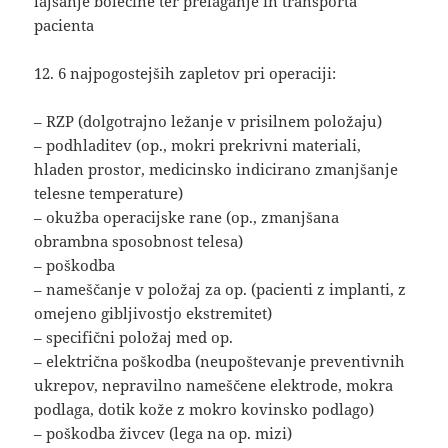
lajšanje bolečine ter prelaganje in transporta
pacienta
12. 6 najpogostejših zapletov pri operaciji:
– RZP (dolgotrajno ležanje v prisilnem položaju)
– podhladitev (op., mokri prekrivni materiali,
hladen prostor, medicinsko indicirano zmanjšanje
telesne temperature)
– okužba operacijske rane (op., zmanjšana
obrambna sposobnost telesa)
– poškodba
– nameščanje v položaj za op. (pacienti z implanti, z
omejeno gibljivostjo ekstremitet)
– specifični položaj med op.
– električna poškodba (neupoštevanje preventivnih
ukrepov, nepravilno nameščene elektrode, mokra
podlaga, dotik kože z mokro kovinsko podlago)
– poškodba živcev (lega na op. mizi)