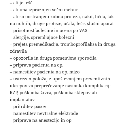
– ali je tešč
– ali ima izpraznjen sečni mehur
– ali so odstranjeni zobna proteza, nakit, ličila, lak
na nohtih, druge proteze, očala, leče, slušni aparat
– prisotnost bolečine in ocena po VAS
– alergije, spremljajoče bolezni
– prejeta premedikacija, tromboprofilaksa in druga
zdravila
– opozorila in druga pomembna sporočila
– priprava pacienta na op.
– namestitev pacienta na op. mizo
– ustrezen položaj z upoštevanjem preventivnih
ukrepov za preprečevanje nastanka komplikacij:
RZP, poškodba živca, poškodba sklepov ali
implantatov
– pritrditev pasov
– namestitev nevtralne elektrode
– priprava na anestezijo in op.