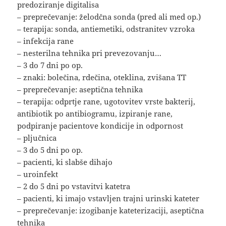
predoziranje digitalisa
– preprečevanje: želodčna sonda (pred ali med op.)
– terapija: sonda, antiemetiki, odstranitev vzroka
– infekcija rane
– nesterilna tehnika pri prevezovanju…
– 3 do 7 dni po op.
– znaki: bolečina, rdečina, oteklina, zvišana TT
– preprečevanje: aseptična tehnika
– terapija: odprtje rane, ugotovitev vrste bakterij,
antibiotik po antibiogramu, izpiranje rane,
podpiranje pacientove kondicije in odpornost
– pljučnica
– 3 do 5 dni po op.
– pacienti, ki slabše dihajo
– uroinfekt
– 2 do 5 dni po vstavitvi katetra
– pacienti, ki imajo vstavljen trajni urinski kateter
– preprečevanje: izogibanje kateterizaciji, aseptična
tehnika