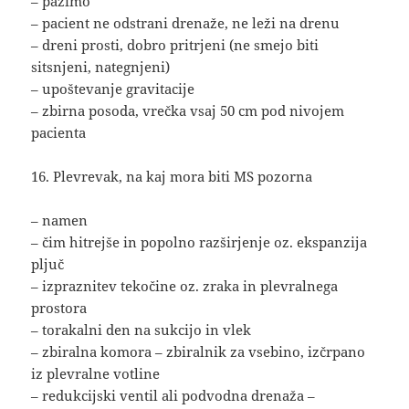
– pazimo
– pacient ne odstrani drenaže, ne leži na drenu
– dreni prosti, dobro pritrjeni (ne smejo biti
sitsnjeni, nategnjeni)
– upoštevanje gravitacije
– zbirna posoda, vrečka vsaj 50 cm pod nivojem
pacienta
16. Plevrevak, na kaj mora biti MS pozorna
– namen
– čim hitrejše in popolno razširjenje oz. ekspanzija
pljuč
– izpraznitev tekočine oz. zraka in plevralnega
prostora
– torakalni den na sukcijo in vlek
– zbiralna komora – zbiralnik za vsebino, izčrpano
iz plevralne votline
– redukcijski ventil ali podvodna drenaža –