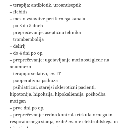
– terapija: antibiotik, uroantiseptik
– flebitis
– mesto vstavitve perifernega kanala
– po 3 do 5 dneh
– preprečevanje: aseptična tehnika
– trombembolija
– delirij
– do 4 dni po op.
– preprečevanje: ugotavljanje možnosti glede na
anamnezo
– terapija: sedativi, ev. IT
– pooperativna psihoza
– psihiatrični, starejši sklerotični pacienti,
hipotonija, hipoksija, hipokaliemija, poškodba
možgan
– prve dni po op.
– preprečevanje: redna kontrola cirkulatornega in
respiratornega stanja, vzdrževanje elektrolitskega in