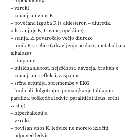
– hipokaliemija
– vzroki
– zmanjšan vnos K
– povečana izguba K (↑ aldesteron – diuretik,
odstranjuje K, travme, opekline)
– stanja, ki povzročajo večjo diurezo
– umik K v celice (zdravljenje acidoze, metabolična
alkaloza)
– simptomi
– mišična slabost, neješčnost, navzeja, bruhanje
– zmanjšani refleksi, zaspanost
– srčna aritmija, spremembe v EKG
– hudo ali dolgotrajno pomanjkanje (ohlapna
paraliza, poškodba ledvic, paralitični ileus, srčni
zastoj)
– hiperkaliemija
– vzroki:
– povišan vnos K, ledvice ne morejo izločiti
– odpoved ledvic