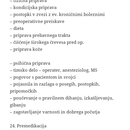
– fizična priprava
– kondicijska priprava
– postopki v zvezi z ev. kroničnimi boleznimi
– preoperativne preiskave
– dieta
– priprava prebavnega trakta
– čiščenje širokega črevesa pred op.
– priprava kože
– psihična priprava
– timsko delo – operater, anesteziolog, MS
– pogovor s pacientom in svojci
– pojasnila in razlaga o posegih, postopkih,
pripomočkih
– poučevanje o pravilnem dihanju, izkašljevanju,
gibanju
– zagotavljanje varnosti in dobrega počutja
24. Premedikacija