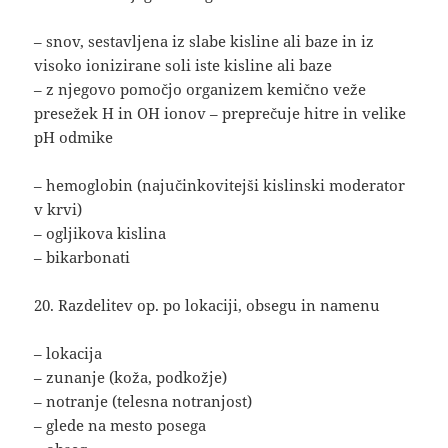
– snov, sestavljena iz slabe kisline ali baze in iz
visoko ionizirane soli iste kisline ali baze
– z njegovo pomočjo organizem kemično veže
presežek H in OH ionov – preprečuje hitre in velike
pH odmike
– hemoglobin (najučinkovitejši kislinski moderator
v krvi)
– ogljikova kislina
– bikarbonati
20. Razdelitev op. po lokaciji, obsegu in namenu
– lokacija
– zunanje (koža, podkožje)
– notranje (telesna notranjost)
– glede na mesto posega