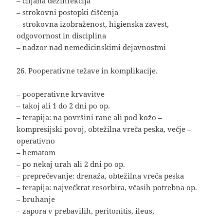
– ciljana dezinfekcija
– strokovni postopki čiščenja
– strokovna izobraženost, higienska zavest,
odgovornost in disciplina
– nadzor nad nemedicinskimi dejavnostmi
26. Pooperativne težave in komplikacije.
– pooperativne krvavitve
– takoj ali 1 do 2 dni po op.
– terapija: na površini rane ali pod kožo –
kompresijski povoj, obtežilna vreča peska, večje –
operativno
– hematom
– po nekaj urah ali 2 dni po op.
– preprečevanje: drenaža, obtežilna vreča peska
– terapija: največkrat resorbira, včasih potrebna op.
– bruhanje
– zapora v prebavilih, peritonitis, ileus,