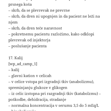
prsnega koša
– skrb, da se plevrevak ne prevrne
– skrb, da dren ni upognjen in da pacient ne leži na
njem
– skrb, da dren teče naravnost
– pokretnemu pacientu razložimo, kako odklopi
plevrevak od injektorja
– poslušanje pacienta
17. Kalij
[wp_ad_camp_1]
– kalij
– glavni kation v celicah
– v celice vstopa pri izgradnji tkiv (anabolizmu),
spreminjanju glukoze v glikogen
– iz celic izstopna pri razgradnji tkiv (katabolzmu) –
poškodbe, dehidracija, stradanje
– normalna koncentracija v serumu 3,5 do 5 mEq/L