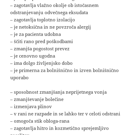
– zagotavlja vlažno okolje ob istočasnem
odstranjevanju odvečnega eksudata
– zagotavlja toplotno izolacijo
– je netoksična in ne povzroča alergij
– je za pacienta udobna
– ščiti rano pred poškodbami
– zmanjša pogostost prevez
– je cenovno ugodna
– ima dolgo življenjsko dobo
– je primerna za bolnišnično in izven bolnišnično
uporabo
– sposobnost zmanjšanja neprijetnega vonja
– zmanjševanje bolečine
– izmenjava plinov
– v rani ne razpade in se lahko ter v celoti odstrani
– omogoča stik obloga-rana
– zagotavlja hitro in kozmetično sprejemljivo