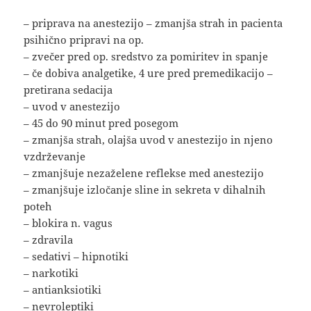
– priprava na anestezijo – zmanjša strah in pacienta
psihično pripravi na op.
– zvečer pred op. sredstvo za pomiritev in spanje
– če dobiva analgetike, 4 ure pred premedikacijo –
pretirana sedacija
– uvod v anestezijo
– 45 do 90 minut pred posegom
– zmanjša strah, olajša uvod v anestezijo in njeno
vzdrževanje
– zmanjšuje nezaželene reflekse med anestezijo
– zmanjšuje izločanje sline in sekreta v dihalnih
poteh
– blokira n. vagus
– zdravila
– sedativi – hipnotiki
– narkotiki
– antianksiotiki
– nevroleptiki