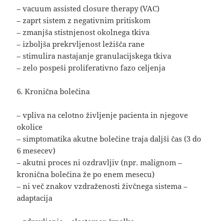
– vacuum assisted closure therapy (VAC)
– zaprt sistem z negativnim pritiskom
– zmanjša stistnjenost okolnega tkiva
– izboljša prekrvljenost ležišča rane
– stimulira nastajanje granulacijskega tkiva
– zelo pospeši proliferativno fazo celjenja
6. Kronična bolečina
– vpliva na celotno življenje pacienta in njegove
okolice
– simptomatika akutne bolečine traja daljši čas (3 do
6 mesecev)
– akutni proces ni ozdravljiv (npr. malignom –
kronična bolečina že po enem mesecu)
– ni več znakov vzdraženosti živčnega sistema –
adaptacija