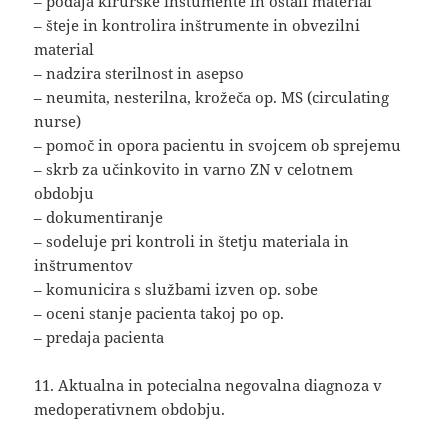
– podaja kirurške inštumente in ostali material
– šteje in kontrolira inštrumente in obvezilni
material
– nadzira sterilnost in asepso
– neumita, nesterilna, krožeča op. MS (circulating
nurse)
– pomoč in opora pacientu in svojcem ob sprejemu
– skrb za učinkovito in varno ZN v celotnem
obdobju
– dokumentiranje
– sodeluje pri kontroli in štetju materiala in
inštrumentov
– komunicira s službami izven op. sobe
– oceni stanje pacienta takoj po op.
– predaja pacienta
11. Aktualna in potecialna negovalna diagnoza v
medoperativnem obdobju.