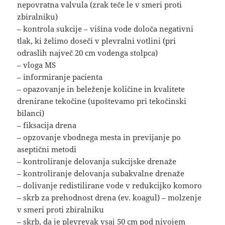
nepovratna valvula (zrak teče le v smeri proti
zbiralniku)
– kontrola sukcije – višina vode določa negativni
tlak, ki želimo doseči v plevralni votlini (pri
odraslih največ 20 cm vodenga stolpca)
– vloga MS
– informiranje pacienta
– opazovanje in beleženje količine in kvalitete
drenirane tekočine (upoštevamo pri tekočinski
bilanci)
– fiksacija drena
– opzovanje vbodnega mesta in previjanje po
aseptični metodi
– kontroliranje delovanja sukcijske drenaže
– kontroliranje delovanja subakvalne drenaže
– dolivanje redistilirane vode v redukcijko komoro
– skrb za prehodnost drena (ev. koagul) – molzenje
v smeri proti zbiralniku
– skrb, da je plevrevak vsaj 50 cm pod nivojem