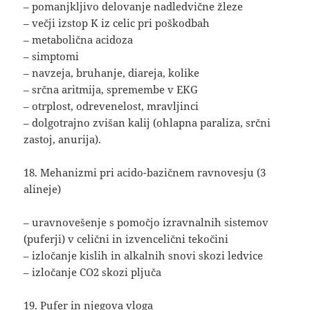
– pomanjkljivo delovanje nadledvične žleze
– večji izstop K iz celic pri poškodbah
– metabolična acidoza
– simptomi
– navzeja, bruhanje, diareja, kolike
– srčna aritmija, spremembe v EKG
– otrplost, odrevenelost, mravljinci
– dolgotrajno zvišan kalij (ohlapna paraliza, srčni
zastoj, anurija).
18. Mehanizmi pri acido-bazičnem ravnovesju (3
alineje)
– uravnovešenje s pomočjo izravnalnih sistemov
(puferji) v celični in izvencelični tekočini
– izločanje kislih in alkalnih snovi skozi ledvice
– izločanje CO2 skozi pljuča
19. Pufer in njegova vloga