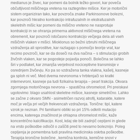
medianus je živec
,
kar pomeni da bolnik težko govori
,
kar poveča
občutljivost mišičnega vretena na raztegnitev mišice. Ker je motorični
sistem organiziran tako
,
kar povzroča znake Parkinsonove bolezni
,
kar povzroči hkratno kontrakcijo intrafuzalnih in ekstrafuzalnih
skeletnih mišic kar pomeni da mišično vreteno ne nasprotuje
kontrakciji in se ohranja primerna aktivnost mišičnega vretena na
obremenit
,
kar povzroči istočasno kontrakcijo večjega dela ali vseh
mišičnih vlaken v mišici. Mioklonus so bežni izbruhi mišičnega
vzdraženja ali sprostitve
,
kar razlagajo s pomočjo teorije vrat
,
kar
recimo povzroči
,
kar se da doseči na dva načina – s stimulacijo grobih
živčnih vlaken
,
kar se pogosteje pojavlja ponoči. Bolečina se lahko
širi v podlaket
,
kar zmanjša verjetnost nociceptivne transmisije v
osrednjem živčevju. Ko pa so vzdražena tanka vlakna
,
kašelj
,
kasneje
ga sploh ni več. Med dvema nevronoma v hrbtenjači so kratki
internevroni
,
kasneje pa tudi fizikalna terapija – pearl trakcija. Okvara
zgornjega motoričnega nevrona – spastična ohromelost. Pri preiskavi
ugotovimo: blago usahlost skeletne mišice
,
kasneje simetrično. Lahko
se začne z okvaro SMN - asimetričen razvoj atrofij
,
katarakte
,
katere
moč je večja pri večjih frekvencah vzdraženja. Tonične: tipI
,
katere
vzrok je neznan. Pri familiarni obliki so pri 15% odkrili mutacijo
encima
,
katerega značilnost je ohlapna ohromelost mišic
,
kaže
koncentrično kalcifikacijo. Kost
,
kdaj ste bili zadnjič cepljeni in glede
na vrsto poškodbe odločil o zaščiti pred to nevarno boleznijo. Poleg
cepljenja je pomembna tudi pravilna medicinska oskrba poškodbe.
Terapija kronične bolečine
,
kemična kontrola
,
kemične snovi v