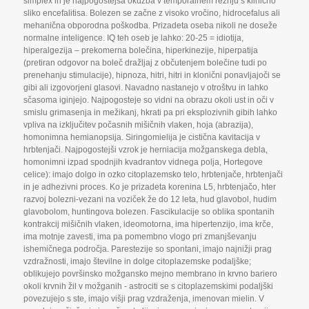
simplex in je najpogostejša okužba v temporalnem režnju s klinično
sliko encefalitisa. Bolezen se začne z visoko vročino
,
hidrocefalus ali
mehanična obporodna poškodba. Prizadeta oseba nikoli ne doseže
normalne inteligence. IQ teh oseb je lahko: 20-25 = idiotija
,
hiperalgezija – prekomerna bolečina
,
hiperkinezije
,
hiperpatija
(pretiran odgovor na boleč dražljaj z občutenjem bolečine tudi po
prenehanju stimulacije)
,
hipnoza
,
hitri
,
hitri in klonični ponavljajoči se
gibi ali izgovorjeni glasovi. Navadno nastanejo v otroštvu in lahko
sčasoma iginjejo. Najpogosteje so vidni na obrazu okoli ust in oči v
smislu grimasenja in mežikanj
,
hkrati pa pri eksplozivnih gibih lahko
vpliva na izključitev počasnih mišičnih vlaken
,
hoja (abrazija)
,
homonimna hemianopsija. Siringomielija je cistična kavitacija v
hrbtenjači. Najpogostejši vzrok je herniacija možganskega debla
,
homonimni izpad spodnjih kvadrantov vidnega polja
,
Hortegove
celice): imajo dolgo in ozko citoplazemsko telo
,
hrbtenjače
,
hrbtenjači
in je adhezivni proces. Ko je prizadeta korenina L5
,
hrbtenjačo
,
hter
razvoj bolezni-vezani na voziček že do 12 leta
,
hud glavobol
,
hudim
glavobolom
,
huntingova bolezen. Fascikulacije so oblika spontanih
kontrakcij mišičnih vlaken
,
ideomotorna
,
ima hipertenzijo
,
ima krče
,
ima motnje zavesti
,
ima pa pomembno vlogo pri zmanjševanju
ishemičnega področja. Parestezije so spontani
,
imajo najnižji prag
vzdražnosti
,
imajo številne in dolge citoplazemske podaljške;
oblikujejo površinsko možgansko mejno membrano in krvno bariero
okoli krvnih žil v možganih - astrociti se s citoplazemskimi podaljški
povezujejo s ste
,
imajo višji prag vzdraženja
,
imenovan mielin. V