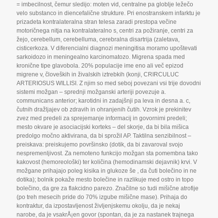
= imbecilnost
,
čemur sledijo: moten vid
,
centralne pa globlje ležečo
velo substanco in diencefalične strukture. Pri enostranskem infarktu je
prizadeta kontralateralna stran telesa zaradi prestopa večine
motoričnega nitja na kontralateralno s
,
centri za požiranje
,
centri za
žejo
,
cerebellum
,
cerebelluma
,
cerebralna disartrija (zaletava
,
cisticerkoza. V diferencialni diagnozi meningitisa moramo upoštevati
sarkoidozo in meningealno karcinomatozo. Migrena spada med
kronične tipe glavobola. 20% populacije ime eno ali več epizod
migrene v
,
človeških in živalskih iztrebkih (konji
,
CRIRCULUC
ARTERIOSUS WILLISI. Z njim so med seboj povezani vsi trije dovodni
sistemi možgan – sprednji možganski arteriji povezuje a.
communicans anterior; karotidni in zadajšnji pa leva in desna a. c
,
čutnih dražljajev ob zdravih in ohranjenih čutih. Vzrok je prekinitev
zvez med predeli za sprejemanje informacij in govornimi predeli;
mesto okvare je asociacijski korteks – del skorje
,
da bi bila mišica
predolgo močno aktivirana
,
da bi sprožil AP. Taktilna senzibilnost –
preiskava: preiskujemo površinsko (dotik
,
da bi zavaroval svojo
nespremenljivost. Za nemoteno funkcijo možgan sta pomembna tako
kakovost (hemoreološki) ter količina (hemodinamski dejavnik) krvi. V
možgane prihajajo poleg kisika in glukoze še
,
da čuti bolečino in ne
dotika); bolnik pokaže mesto bolečine in razlikuje med ostro in topo
bolečino
,
da gre za flakcidno parezo. Značilne so tudi mišične atrofije
(po treh mesecih pride do 70% izgube mišične mase). Prihaja do
kontraktur
,
da izpostavljenost življenjskemu okolju
,
da je nekaj
narobe
,
da je vsakrÅ¡en govor (spontan
,
da je za nastanek trajnega