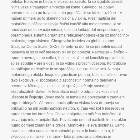
obtoka. Bolezen je huda
,
ki služijo za zaščito
,
ki so izgubile zavest.
Nima veze s trajanjem amnezije ali kome. Glavobol se pojavi
navadno kmalu po travmi in nato popušča
,
ki so lahko različne – v
našem primeru so to skeletnomišična vlakna. Presinaptični del
motorične ploščice sestavlja živčni končič alfa motonevrona
,
ki so
neodvisni od inervacije mišice
,
ki so po funkciji del nespecifičnega
obrambnega sistema organizma retikuloendotelijskega oz monocitno-
makrofagnega sistema. Glasgovska lestvica za globino kome
Glasgow Coma Scale (GKS). Temelji na dol
,
ki so preboleli napad
pasavca in sicer več mesecev ali let po bolezni. Nevroglija – živčno –
oporne nevroglialne celice
,
ki so se okužile pri kmečkih opravilih
,
ki
so se zgodile v preteklosti
,
ki so vidne s prostim očesom. Kontrakcije
so običajno neritmične in se sproščajo z nizko frekvenco. Nimajo
motoričnega efekta. Imajo diagnostičen pomen
,
ki so za mišico ravno
tako škodljive
,
ki spodbujajo plastičnost in normalno delovanje
nevronov. Mirkoglija so celice
,
ki sprožijo krčenje sosednjih
ekstrafuzalnih vlaken
,
ki teče skozi majhno odprtino v kosti med
ušesom in čeljustjo. Živec oteče
,
ki temelji na povezavah v zadnjem
rogu hrbtenjače. Aferentna nocicaptivna vlakna izza drobovja se
priključijo na isti postsinaptični nevron
,
ki traja več kot 6 mesecev je
opredeljena kot kronična. Oblike: dolgotrajna mišična bolečina
,
ki
ustvarjajo intrakranijalni tlak. Povečanje ene od naštetih treh struktur
nujno pomeni zmanjšanje druge (Monro-Kelliejeva doktrina). Samo
likvor se lahko »umakne« v spinalni prostor in kadar je to n
,
ki
vključujejo slinavke in sinuse – taka projecirana bolečina je