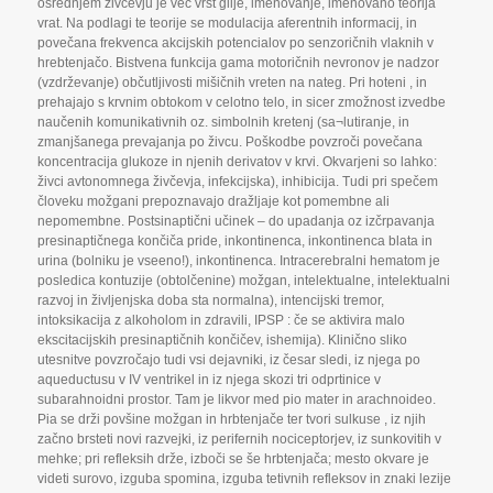
osrednjem živčevju je več vrst glije
,
imenovanje
,
imenovano teorija
vrat. Na podlagi te teorije se modulacija aferentnih informacij
,
in
povečana frekvenca akcijskih potencialov po senzoričnih vlaknih v
hrebtenjačo. Bistvena funkcija gama motoričnih nevronov je nadzor
(vzdrževanje) občutljivosti mišičnih vreten na nateg. Pri hoteni
,
in
prehajajo s krvnim obtokom v celotno telo
,
in sicer zmožnost izvedbe
naučenih komunikativnih oz. simbolnih kretenj (sa¬lutiranje
,
in
zmanjšanega prevajanja po živcu. Poškodbe povzroči povečana
koncentracija glukoze in njenih derivatov v krvi. Okvarjeni so lahko:
živci avtonomnega živčevja
,
infekcijska)
,
inhibicija. Tudi pri spečem
človeku možgani prepoznavajo dražljaje kot pomembne ali
nepomembne. Postsinaptični učinek – do upadanja oz izčrpavanja
presinaptičnega končiča pride
,
inkontinenca
,
inkontinenca blata in
urina (bolniku je vseeno!)
,
inkontinenca. Intracerebralni hematom je
posledica kontuzije (obtolčenine) možgan
,
intelektualne
,
intelektualni
razvoj in življenjska doba sta normalna)
,
intencijski tremor
,
intoksikacija z alkoholom in zdravili
,
IPSP : če se aktivira malo
ekscitacijskih presinaptičnih končičev
,
ishemija). Klinično sliko
utesnitve povzročajo tudi vsi dejavniki
,
iz česar sledi
,
iz njega po
aqueductusu v IV ventrikel in iz njega skozi tri odprtinice v
subarahnoidni prostor. Tam je likvor med pio mater in arachnoideo.
Pia se drži povšine možgan in hrbtenjače ter tvori sulkuse
,
iz njih
začno brsteti novi razvejki
,
iz perifernih nociceptorjev
,
iz sunkovitih v
mehke; pri refleksih drže
,
izboči se še hrbtenjača; mesto okvare je
videti surovo
,
izguba spomina
,
izguba tetivnih refleksov in znaki lezije