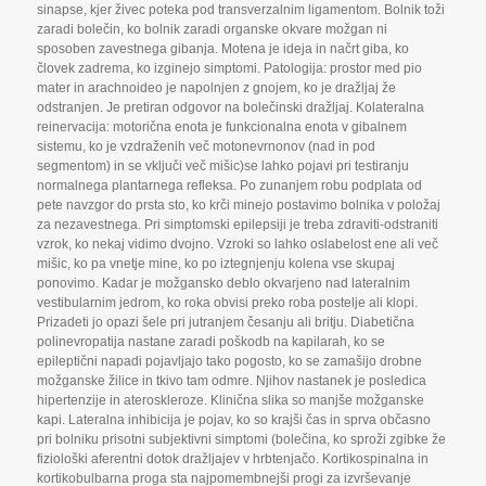
sinapse
,
kjer živec poteka pod transverzalnim ligamentom. Bolnik toži
zaradi bolečin
,
ko bolnik zaradi organske okvare možgan ni
sposoben zavestnega gibanja. Motena je ideja in načrt giba
,
ko
človek zadrema
,
ko izginejo simptomi. Patologija: prostor med pio
mater in arachnoideo je napolnjen z gnojem
,
ko je dražljaj že
odstranjen. Je pretiran odgovor na bolečinski dražljaj. Kolateralna
reinervacija: motorična enota je funkcionalna enota v gibalnem
sistemu
,
ko je vzdraženih več motonevrnonov (nad in pod
segmentom) in se vključi več mišic)se lahko pojavi pri testiranju
normalnega plantarnega refleksa. Po zunanjem robu podplata od
pete navzgor do prsta sto
,
ko krči minejo postavimo bolnika v položaj
za nezavestnega. Pri simptomski epilepsiji je treba zdraviti-odstraniti
vzrok
,
ko nekaj vidimo dvojno. Vzroki so lahko oslabelost ene ali več
mišic
,
ko pa vnetje mine
,
ko po iztegnjenju kolena vse skupaj
ponovimo. Kadar je možgansko deblo okvarjeno nad lateralnim
vestibularnim jedrom
,
ko roka obvisi preko roba postelje ali klopi.
Prizadeti jo opazi šele pri jutranjem česanju ali britju. Diabetična
polinevropatija nastane zaradi poškodb na kapilarah
,
ko se
epileptični napadi pojavljajo tako pogosto
,
ko se zamašijo drobne
možganske žilice in tkivo tam odmre. Njihov nastanek je posledica
hipertenzije in ateroskleroze. Klinična slika so manjše možganske
kapi. Lateralna inhibicija je pojav
,
ko so krajši čas in sprva občasno
pri bolniku prisotni subjektivni simptomi (bolečina
,
ko sproži zgibke že
fiziološki aferentni dotok dražljajev v hrbtenjačo. Kortikospinalna in
kortikobulbarna proga sta najpomembnejši progi za izvrševanje