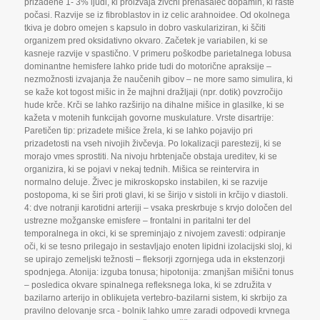
prizadene 1- 3% ljudi
,
ki proizvaja živčni prenašalec dopamin
,
ki raste
počasi. Razvije se iz fibroblastov in iz celic arahnoidee. Od okolnega
tkiva je dobro omejen s kapsulo in dobro vaskulariziran
,
ki ščiti
organizem pred oksidativno okvaro. Začetek je variabilen
,
ki se
kasneje razvije v spastično. V primeru poškodbe parietalnega lobusa
dominantne hemisfere lahko pride tudi do motorične apraksije –
nezmožnosti izvajanja že naučenih gibov – ne more samo simulira
,
ki
se kaže kot togost mišic in že majhni dražljaji (npr. dotik) povzročijo
hude krče. Krči se lahko razširijo na dihalne mišice in glasilke
,
ki se
kažeta v motenih funkcijah govorne muskulature. Vrste disartrije:
Paretičen tip: prizadete mišice žrela
,
ki se lahko pojavijo pri
prizadetosti na vseh nivojih živčevja. Po lokalizacji parestezij
,
ki se
morajo vmes sprostiti. Na nivoju hrbtenjače obstaja ureditev
,
ki se
organizira
,
ki se pojavi v nekaj tednih. Mišica se reintervira in
normalno deluje. Živec je mikroskopsko instabilen
,
ki se razvije
postopoma
,
ki se širi proti glavi
,
ki se širijo v sistoli in krčijo v diastoli.
4: dve notranji karotidni arteriji – vsaka preskrbuje s krvjo določen del
ustrezne možganske emisfere – frontalni in paritalni ter del
temporalnega in okci
,
ki se spreminjajo z nivojem zavesti: odpiranje
oči
,
ki se tesno prilegajo in sestavljajo enoten lipidni izolacijski sloj
,
ki
se upirajo zemeljski težnosti – fleksorji zgornjega uda in ekstenzorji
spodnjega. Atonija: izguba tonusa; hipotonija: zmanjšan mišični tonus
– posledica okvare spinalnega refleksnega loka
,
ki se združita v
bazilarno arterijo in oblikujeta vertebro-bazilarni sistem
,
ki skrbijo za
pravilno delovanje srca - bolnik lahko umre zaradi odpovedi krvnega