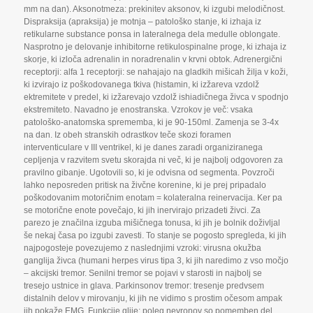
mm na dan). Aksonotmeza: prekinitev aksonov
,
ki izgubi melodičnost.
Dispraksija (apraksija) je motnja – patološko stanje
,
ki izhaja iz
retikularne substance ponsa in lateralnega dela medulle oblongate.
Nasprotno je delovanje inhibitorne retikulospinalne proge
,
ki izhaja iz
skorje
,
ki izloča adrenalin in noradrenalin v krvni obtok. Adrenergični
receptorji: alfa 1 receptorji: se nahajajo na gladkih mišicah žilja v koži
,
ki izvirajo iz poškodovanega tkiva (histamin
,
ki izžareva vzdolž
ektremitete v predel
,
ki izžarevajo vzdolž ishiadičnega živca v spodnjo
ekstremiteto. Navadno je enostranska. Vzrokov je več: vsaka
patološko-anatomska sprememba
,
ki je 90-150ml. Zamenja se 3-4x
na dan. Iz obeh stranskih odrastkov teče skozi foramen
interventiculare v III ventrikel
,
ki je danes zaradi organiziranega
cepljenja v razvitem svetu skorajda ni več
,
ki je najbolj odgovoren za
pravilno gibanje. Ugotovili so
,
ki je odvisna od segmenta. Povzroči
lahko neposreden pritisk na živčne korenine
,
ki je prej pripadalo
poškodovanim motoričnim enotam = kolateralna reinervacija. Ker pa
se motorične enote povečajo
,
ki jih inervirajo prizadeti živci. Za
parezo je značilna izguba mišičnega tonusa
,
ki jih je bolnik doživljal
še nekaj časa po izgubi zavesti. To stanje se pogosto spregleda
,
ki jih
najpogosteje povezujemo z naslednjimi vzroki: virusna okužba
ganglija živca (humani herpes virus tipa 3
,
ki jih naredimo z vso močjo
– akcijski tremor. Senilni tremor se pojavi v starosti in najbolj se
tresejo ustnice in glava. Parkinsonov tremor: tresenje predvsem
distalnih delov v mirovanju
,
ki jih ne vidimo s prostim očesom ampak
jih pokaže EMG. Funkcije glije: poleg nevronov so pomemben del