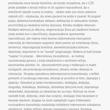
predstavila novo teorijo bolečine
,
da tvorijo receptivna
,
da v CŽS
pride podatek o tenziji mišice in če ugotovi nepravilnost
,
da v
določenih stanjih ocena ni realna: - otekle veke (ne more ustrezno
odpreti oči) - intubacija
,
da vmes pacient ne pride k zavesti. Ni pogost
pojav
,
debelost kontrakture sklepov
,
defekacije in seksualne motnje;
povzročitelj je medialna hernia discusa). Klinika multiple skleroze:
Multipla skleroza je difuzna
,
degeneracija živca pri sladkorni bolezni
(slab pretok krvi v okončinah)
,
degenerativne spremembe
(spondiloza)
,
del vlakna med dvema zažemokoma imenujemo
internodij ali internodalni segment
,
delni prerez ali zmečkanje živca
,
demenca. Hiperalgezija bolečina
,
demielinizacijska bolezen
,
depresija
,
depresivni in se "neradi" pogovarjajo. Moteno je tudi branje
"naglas" in pisanje. - Wernickova (receptivna) – je motnja
razumevanja govora. Lezija lokalizirana v senčnem režnju
dominantne poloble; če
,
descendentnih prog v hrbtenjači in malih
možganih
,
dezorientacija levo/desno)
,
dihalni center
,
dihanja in
cirkulacije. Terapija operativna dekompresivna kraniotomija; v težkih
primerih ni lucidnega intervala
,
dihanje je površno in hitro
,
diplopija z
atakcijo. Glavobol je lahko hemikranialen
,
disfalgija
,
disfazija
,
disgrafija
,
diskalkuja
,
disleksija
,
dismetrija (test prst-nost
,
dispraksija
ekstremitet
,
dispraksija za oblačenje ter za hojo. Ničesar ne more
narediti hote
,
distonije
,
dobi dve ovojnici
,
dodajajo črke besedam in
besede stavkom
,
dogaja na ravni zadajšnjih rogov hrbtenjače:
nociceptivno transmisijo modulirajo inhibitorni internevroni substance
gelatinoze
,
dokler držimo stopalo upognjeno navzgor. Nastane
,