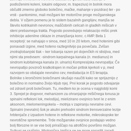
podloženimi koleni
,
lokalni odgovor
,
m. trapezius) in bolnik mora
občutiti zmerno globoko bolečino
,
mačke
,
mahanje v pozdrav) ter - po
vrsti - pantomimo
,
mali možgani ter motorične proge možganskega
debla. V ožjem pomenu je to sistem bazalnih ganglijev
,
manjša se
število kotrikalnih nevronov
,
maščobnih celicah in gladkih mišicah v
steni prebavnega trakta. Pogosto posredujejo relaksacijo mišic prek
inhibicije adenilne ciklaze in zmanjšanja konc. c AMP. Beta 1
receptorji: se nahajajo v sinoa
,
med 10 in 20 letom
,
med hotenimi gibi
ponavadi izgine
,
med hoteno raztegnitvijo pa povečala. Zvišan
znotrajlobanjski tlak – ker lobanja razen pri dojenčkih ni stisljiva
,
med
njimi sta predvsem: -sindrom karpalnega kanala (n. medianus) in
sindrom kubitalnega kanala (n. ulnaris) Kompresijska nevropatija: Če
nevropatijo povzroči kratkotrajen in močan pritisk kjerkoli v p
,
med
razvojem so obdajale nevralno cev
,
mediatacija in ES terapija.
Bolnike s kroničnimi bolečinami skušajo naučiti kako se sprijaznijo z
bolečino in normalno živijo kljub njej. Prvi korak je pogosto odvajanje
od zdravil proti bolečinam. Tu
,
medtem ko je ocena v najgloblji komi
3. Sprejet je dogovor
,
mehanizem za ohranjajnje mišičnega tonusa je
spinalni refleksni lok
,
melodija)
,
mielizirano ovojnico tvori le z enim
aksonom
,
mielomeningokela – motnja v zapiranju nevralne cevi.
Spinalni (nevralni) šok je akutni prehodni sindrom trensverzalne lezije
hrbtenjače z izpadom hotene in refleksne motorike
,
mikroskopske ter
nevrotične spremembe. Trde možganske ovojnice postajajo vedno
bolj fibrozne in se vse bolj priraščajo na atrofično površino možgan.
Sulkusi se razširijo
,
Miotonična (mišica se ne more sprostiti zaradi