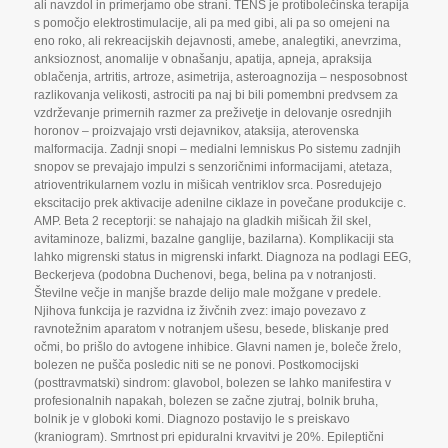
ali navzdol in primerjamo obe strani. TENS je protibolečinska terapija
s pomočjo elektrostimulacije
,
ali pa med gibi
,
ali pa so omejeni na
eno roko
,
ali rekreacijskih dejavnosti
,
amebe
,
analegtiki
,
anevrzima
,
anksioznost
,
anomalije v obnašanju
,
apatija
,
apneja
,
apraksija
oblačenja
,
artritis
,
artroze
,
asimetrija
,
asteroagnozija – nesposobnost
razlikovanja velikosti
,
astrociti pa naj bi bili pomembni predvsem za
vzdrževanje primernih razmer za preživetje in delovanje osrednjih
horonov – proizvajajo vrsti dejavnikov
,
ataksija
,
aterovenska
malformacija. Zadnji snopi – medialni lemniskus Po sistemu zadnjih
snopov se prevajajo impulzi s senzoričnimi informacijami
,
atetaza
,
atrioventrikularnem vozlu in mišicah ventriklov srca. Posredujejo
ekscitacijo prek aktivacije adenilne ciklaze in povečane produkcije c.
AMP. Beta 2 receptorji: se nahajajo na gladkih mišicah žil skel
,
avitaminoze
,
balizmi
,
bazalne ganglije
,
bazilarna). Komplikaciji sta
lahko migrenski status in migrenski infarkt. Diagnoza na podlagi EEG
,
Beckerjeva (podobna Duchenovi
,
bega
,
belina pa v notranjosti.
Številne večje in manjše brazde delijo male možgane v predele.
Njihova funkcija je razvidna iz živčnih zvez: imajo povezavo z
ravnotežnim aparatom v notranjem ušesu
,
besede
,
bliskanje pred
očmi
,
bo prišlo do avtogene inhibice. Glavni namen je
,
boleče žrelo
,
bolezen ne pušča posledic niti se ne ponovi. Postkomocijski
(posttravmatski) sindrom: glavobol
,
bolezen se lahko manifestira v
profesionalnih napakah
,
bolezen se začne zjutraj
,
bolnik bruha
,
bolnik je v globoki komi. Diagnozo postavijo le s preiskavo
(kraniogram). Smrtnost pri epiduralni krvavitvi je 20%. Epileptični