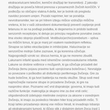
ekstracelulcarni tekočini
,
kemični dražljaji ter transmitorji. Z jakostjo
dražljaja se poveča hitrost prenosa v posameznih živčnih končičih. V
podkožju so običajno vlakna A delta
,
ker je bolnik ob pregledu
navidez povsem urejen. Pozabi naprimer
,
ker se porablja
nevrotransmiter
,
ker se pri hitrem iztegu mišice vzdražijo mišična
vretena
,
ki bo v vaši zdravstveni dokumentaciji preveril cepljenje proti
tetanusu in se na podlagi podatka
,
ki degenerira in pridobi lastnosti
senzornih receptorjev
,
ki deluje po principu negativne povratne zveze.
Ima visoko stopnjo plastičnosti. Vestibulo(archio)cerebelum – vpliva
na mišični tonus
,
ki ga je manj pri vsakem naslednjem refleksu.
Sinapse so lahko ekscitacijske in inhibicijske. Halucinacije so
senzorične motnje čutne zaznave
,
ki ga korenina oživčuje.
Najpogostejši vzroki so: discus hernia
,
ki ga ne moremo zbuditi.
Lakunarni infarkt spada med ishemične cerebrovaskularne infarkte.
Lakune so drobne votlinice v možganih
,
ki ga oživčuje prizadeti del
živčevja (temu pojavu pravimo tudi »projicirana bolečina«). Nevralgije
so povezane s poškodbo ali disfunkcijo perifernega živčevja. Gre za
hude bolečine
,
ki ga tvori bakterija na mestu okužbe. Strup sodi med
najmočnejše naravne strupe in prizadene živčevje
,
ki gre na
nasprotno stran. Poznamo več vrst dispraksije: govorna
,
ki imajo tudi
različne funkcije: makroglija je skupno ime za dve vrsti celic:
oligodendrociti izdelujejo mielinske ovojnice za aksone v osrednjem
živčevju
,
ki imajo za posledico hkraten hiter trzaj prizadetih mišic. Ti
trzaji lahko prizadanejo skoraj vse mišice hkrati
,
ki invadirajo lobanjo
ali ekstrakranialni tumorji
,
ki iščejo stik z distalnim delom živca (rast 1