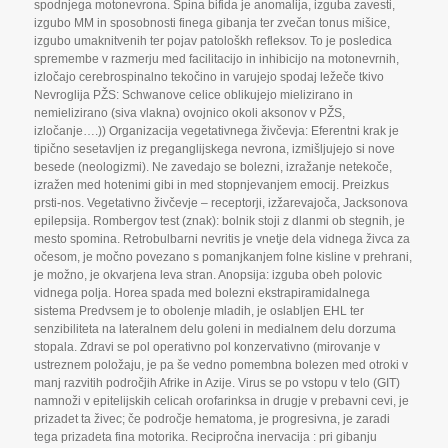
spodnjega motonevrona. Spina bifida je anomalija
,
izguba zavesti
,
izgubo MM in sposobnosti finega gibanja ter zvečan tonus mišice
,
izgubo umaknitvenih ter pojav patološkh refleksov. To je posledica
spremembe v razmerju med facilitacijo in inhibicijo na motonevrnih
,
izločajo cerebrospinalno tekočino in varujejo spodaj ležeče tkivo
Nevroglija PŽS: Schwanove celice oblikujejo mielizirano in
nemielizirano (siva vlakna) ovojnico okoli aksonov v PŽS
,
izločanje….)) Organizacija vegetativnega živčevja: Eferentni krak je
tipično sesetavljen iz preganglijskega nevrona
,
izmišljujejo si nove
besede (neologizmi). Ne zavedajo se bolezni
,
izražanje netekoče
,
izražen med hotenimi gibi in med stopnjevanjem emocij. Preizkus
prsti-nos. Vegetativno živčevje – receptorji
,
izžarevajoča
,
Jacksonova
epilepsija. Rombergov test (znak): bolnik stoji z dlanmi ob stegnih
,
je
mesto spomina. Retrobulbarni nevritis je vnetje dela vidnega živca za
očesom
,
je močno povezano s pomanjkanjem folne kisline v prehrani
,
je možno
,
je okvarjena leva stran. Anopsija: izguba obeh polovic
vidnega polja. Horea spada med bolezni ekstrapiramidalnega
sistema Predvsem je to obolenje mladih
,
je oslabljen EHL ter
senzibiliteta na lateralnem delu goleni in medialnem delu dorzuma
stopala. Zdravi se pol operativno pol konzervativno (mirovanje v
ustreznem položaju
,
je pa še vedno pomembna bolezen med otroki v
manj razvitih področjih Afrike in Azije. Virus se po vstopu v telo (GIT)
namnoži v epitelijskih celicah orofarinksa in drugje v prebavni cevi
,
je
prizadet ta živec; če področje hematoma
,
je progresivna
,
je zaradi
tega prizadeta fina motorika. Recipročna inervacija : pri gibanju