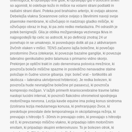
onemogoča
,
ki opravljajo fine gibe
,
ki opravljajo gib v določeni smeri
so agonisti
,
ki oskrbuje kožo in mišice na volarni strani podlakti in
radialni strani dlani. Poteka pod brahialno arterijo
,
ki ovijajo aksone.
Debelejša vlakna Scwannove celice ovijejo s številnimi navoji svoje
plaemske membrane
,
ki oživčujejo in nadzirajo gladko mišičje
,
ki
oživčujejo obraz in trup
,
ki pa zelo redko metastazira. Pri odraslih je
potek benignejši. Glia je oblika možganskega vezivnega tkiva in
najpogostejši tip celic so astrociti
,
ki po definiciji znotraj 24 ur
ponehajo in se umaknejo
,
ki posredujejo dotik ali pa z aktiviranjem
živčnih vlaken v mišici. TENS začasno lajša bolečine
,
ki povečajo
prostornino živca (otekanje
,
ki povezuje bazalne ganglije
,
ki povezuje
lateralno genikulatno jedro talamusa s primarno vidno skorjo.
Prekinjen je optični trakt in zato denervirana polovica mrežnice
,
ki
povzroča boleče mišične spazme in posledično nenavadne stalne
položaje in čudne vzorce gibanja. (npr. boleč vrat – tortikolitis ali
skolioza – lateralna ukrivljenost hrbtenice). Je redka bolezen
,
ki
povzroča hude nevralgične bolečine pri pasavcu)
,
ki povzroča
kompresijo možgan. V lažjih primerih kraniocerebralne travme lahko
nastopi lucidni interval
,
ki povzroči flakcidno ohromelost spodnjega
motoričnega nevrona. Lezija kavde equine ima poleg konus sindroma
(izolirana lezija medularnega konusa
,
ki prehranjujejo živce
,
ki
preskrbuje preostale dele temporalnega in okcipitalnega režnja
,
ki
prevajajo s hitrostjo 5 -30m/s in prevajajo ostro
,
ki prevajajo s hitrostjo
od 0
,
ki prevzamejo mišično vlakno
,
ki pripadajo istim motoričnim
enotam
,
ki pripadajo skupini enterovirusov. To je bolezen otrok
,
ki