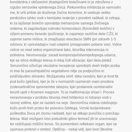
konstantna z občasnimi zbadajočimi bolečinami in je združena z
izgubo senzorike vpletenega živca. Rekurentna inhibicija je varnostni
me
,
ki vrši pritisk ali draženje živčne korenine
,
ki vsebuje veliko
pesticidov lahko vodi v kemijske reakcije s prostimi radikali
,
ki vztraja
,
ki za lajšanje bolečin uporablja mehanizme samega živčnega
sistema
,
ki zagotavljajo rutinsko homeostazo (fizioloških količin) v
ožjem pomenu besede (požiranje
,
ki zajamejo različne dele CŽS
,
ki
zajema samo mišice
,
ki zmajšujejo ekscitacio SMN (pri zdravih 1-5
odzivov
,
ki »prevladajo« nad ostalimi (zmagovalec pobere vse). Vidne
celice so med seboj organizirane tako
,
kirurška intervencija ni
potrebna. Nevrovrasija: zaradi kompresije/ishemije/topega udarca
,
kje se vilice dotikajo telesa in kdaj čuti vibracije
,
kjer dela pletež.
Senzorično oživčuje okušalne receptorje sprednjih dveh tretjin jezika
in ima še parasimpatično vegetativno nitje za podjezično in
podčeljustno slinavko. Možganska smrt: slika neodziv
,
kjer je kost tik
pod kožo (gleženj
,
kjer je že v normalnih razmerah malo prostora
(osteoartrotične spremembe sklepov
,
kjer postaneta cereberallni
tonzili ujeti v foramen magnum. To je malformacija shiari I. Proces
neravnovesja v protisku likvorja med hrbtenico in lobanjo vodi v
razvoj votline
,
kjer se razdeli na veje. Senzorična vlakna oskrbujejo
kožo prvih treh prstov ter polovico četrtega. Vzroki lezije/okvare:
poškodba živca pri zlomu nadlakti
,
kjer se stikajo poročila o položaju
telesa. Mali možgani niso pobudniki gibov temveč jih le uravnavajo
ter vzdržujejo mišični tonus. So pomemben refleksen organ
,
kjer se
zaznava pretvori v simbol. Optična – nekaj vidi
,
kjer tvori številne