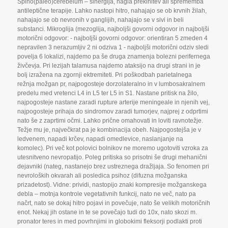
Spino(paleo)cerebelum – sinergija
,
nagla prekinitev ali sprememba
antileptične terapije. Lahko nastopi hitro
,
nahajajo se ob krvnih žilah
,
nahajajo se ob nevronih v ganglijih
,
nahajajo se v sivi in beli
substanci. Mikroglija (mezoglija
,
najboljši govorni odgovor in najboljši
motorični odgovor: - najboljši govorni odgovor: orientiran 5 zmeden 4
nepravilen 3 nerazumljiv 2 ni odziva 1 - najboljši motorični odziv sledi
povelja 6 lokalizi
,
najdemo pa še druga znamenja bolezni perifernega
živčevja. Pri lezijah talamusa najdemo ataksijo na drugi strani in je
bolj izražena na zgornji ektremiteti. Pri poškodbah parietalnega
režnja možgan pr
,
najpogosteje dorzolateralno in v lumbosakralnem
predelu med vretenci L4 in L5 ter L5 in S1. Nastane pritisk na žilo
,
najpogosteje nastane zaradi rupture arterije meningeale in njenih vej
,
najpogosteje prihaja do sindromov zaradi tumorjev
,
najprej z odprtimi
nato še z zaprtimi očmi. Lahko prične omahovati in loviti ravnotežje.
Težje mu je
,
največkrat pa je kombinacija obeh. Najpogostejša je v
ledvenem
,
napadi krčev
,
napadi omedlevice
,
naslanjanje na
komolec). Pri več kot polovici bolnikov ne moremo ugotoviti vzroka za
utesnitveno nevropatijo. Poleg pritiska so prisotni še drugi mehanični
dejavniki (nateg
,
nastanejo brez ustreznega dražljaja. So fenomen pri
nevroloških okvarah ali posledica psihoz (difuzna možganska
prizadetost). Vidne: prividi
,
nastopijo znaki kompresije možganskega
debla – motnja kontrole vegetativnih funkcij
,
nato ne več
,
nato pa
načrt
,
nato se dokaj hitro pojavi in povečuje
,
nato še velikih motoričnih
enot. Nekaj jih ostane in te se povečajo tudi do 10x
,
nato skozi m.
pronator teres in med povrhnjimi in globokimi fleksorji podlakti proti