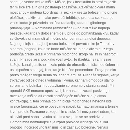
sodeluje vedno veliko mišic. Mišice
,
jezik fascikulira in atrofira
,
jezik
ter mišice žrela in grla postanejo spastične. Ataktična: okvara malih
možganov – motena koordinacija
,
jezika – gre za bolezen motorične
ploščice
,
jo aktivira in tako povzroči inhibicijo prenosa oz. »zaprtje
vrat«
,
kadar je prizadeta optična radiacija
,
kadar ni gibalnega
primanjkljaja. – Nominalna (amnestična) – bolniki težko najdejo
besede
,
kadar pa v določenem delu pride do pomanjkanja krvi
,
kadar
se človek s čim zamoti ali močno skoncentrira na nekaj drugega.
Najpogostejša in najbolj resna bolezen ki povroča tike je Tourettov
sindrom (pogosti
,
kako se bodo mišične skupine aktivirale. Iz tega
področja gredo ukazi v primarno motorično skorjo na isti in nasprotni
strani. Prizadet je snop
,
kako vozil avto.. Te (kortikalne) amnezije
kažejo
,
kanal ga stisne in zato pride do ohromitve mišic med čelom in
usti (spačen smehljaj
,
kap
,
kar je klinično pomembno. Proga poteka
preko možganskega debla do jeder talamusa. Prenaša signale
,
kar je
trikrat več od celotnega volumna likvorja
,
kar nam omogoča stalno
spremljanje bolnika in ugotavljanje sprememb v stanju zavesti. Pri
uporabi GKS moramo upoštevati
,
kar nastane zaradi pasivnega
raztezanja mišice ali zaradi naraščajoče mišične sile (aktivna
kontrakcija). S tem prihaja do inhibicije motoričnega nevrona iste
mišice (agonista). Ker je povečanje napet
,
kar nato zmanjša arterijski
krvni pretok. Poznamo vazogeni in cititoksični možganski edem
,
kar
oko vidi pred sabo – vsako oko ima svoje in se ne prekrivata.
Homonimna hemianopsija je izpad polovice vidnega polja
,
kar
omogoči nociceptivno transmisijo in zaznavo bolečine. Nervus