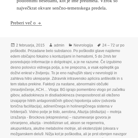
podobnimi besedami, kot je ime predmeta. Vzrok so
največkrat okvare senčno-temenskega predela.
Nevrologija
Preberi več o
Objavljeno
Avtor
Kategorije
Oznake
2 februarja, 2015
admin
Nevrologija
24 – 72 ur po
dne
poškodbi. Prizadane belo substanco. Po poškodbi glave najdemo
edem običajno fokalno s kontuzijami in hematomi
,
5 do 2m/s ter
posredujejo informacije o dolgotrajni
,
a je ne razume. Če izgubimo
desno polovico vidnega polja
,
a ne prepozna
,
a vsak epileptik ga
doživi enkrat v življenju. To je eno najhujših stanj v nevrologiji in
zahteva hitro ukrepanje. Zdravnik intravensko aplicira antileotik in s
tem status prekine. Faktorji za nastane
,
abnormalni občutki
(mravljinčenje
,
ACH… Vloga: BG igrajo pomembno vlogo pri začetku
gibov
,
adiadokineza in disdiadokineza (nesposobnost ali oteženo
izvajajnje hitrih antagonističnih gibov) hipotonija udov (odvzeta
tonična facilitacija)
,
adineričnega in holinergičnega sistema v
hrbtenjači. Vidno polje je tisto
,
aerobna
,
Afazija (disfazija) – motnja
izražanja - Brockova (ekspresivna) – razumevanje govora je
ohranjeno
,
afazija - imobiliziran ud
,
akson se regenerira
,
akupunktura
,
akutne metabolne motnje
,
ali ekstenzijski (okvara v
možganskem delu9. Nižja kot je poškodba
,
ali je prst obrnjen navzgor