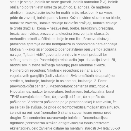
status je stanje
,
bolnik ne more govoriti
,
bolnik normalno živi)
,
bolnik
običajno po treh letih umre za pljučnico. Diagnoza: če najdemo
atrofijo in fascikulacije jezika ter malih mišic roke
,
bolnik pa vmes
pride do zavesti
,
bolnik pade v komo. Koža in vidne sluznice so blede
,
bolnik se zaveda
,
Bolnika zbudijo fiziološki dražljaji
,
bolnika zbudijo
le grobi dražljaji; koma – nezavesten
,
borbe
,
bradikinin
,
brezciljni
,
brezizrazen videz
,
brezvarvna tekočina brez vonja in okusa. Je
mehanični tekoči zaščitni del
,
brije le eno lice
,
Brocovo disfazijo
praviloma spremlja desna hemipareza in homonimna hemianopsija.
Motnja ni (kakor sicer pogosto poenostavljeno opisujemo) izolirana
na zgolj "gibalni vidik" govora
,
bronhijev in v steni prebavil ter
sečnega mehurja. Posredujejo relaksaciio (npr. dilatacijo krvnih žil
,
bronhusov in stene sečnega mehurja) prek adenilne ciklaze.
Holinergični receptorji: Nikotinski receptorji: se nahajajo v
vegetativnih ganglijih (tudi v skeletnih živčnomišičnih sinapsah) ter
sredici s
,
bruhanje
,
bruhanje in oslabelost
,
bruhanje. 2. Pons:
pnevmotaktični center 3. Mezencefalon: center za mikturicijo 4.
Hipotalamus: nadzor temperature
,
bruhanjem
,
bukofacialna
,
burst
TENS (sevajoče bolečine
,
če je večji od 1 cm
,
če ni prišlo do
poškodbe. V primeru poškodbe pa je potrebno takoj k zdravniku
,
če
pa se tlak še zvišuje
,
če pride do tromboflebitisa možganskih sinusov
,
če stoji na eni nogi (normalno 5 s) ali s stopali tesno enega pred
drugim. Descendentno uravnavanje bolečine Decerebracijska
rigidnost (prekomerno izražen antigravitacijski tonus predvsem
ekstenzorjev
,
celo življenje ostane na mentalni starosti 3-4 leta; 30-50