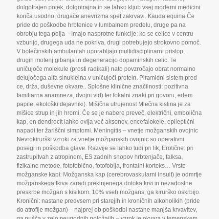
dolgotrajen potek
,
dolgotrajna in se lahko kljub vsej moderni medicini
konča usodno
,
drugače anevrizma spet zakrvavi. Kauda equina Če
pride do poškodbe hrbtenice v lumbalnem predelu
,
druge pa na
obrobju tega polja – imajo nasprotne funkcije: ko se celice v centru
vzburijo
,
drugega uda ne pokriva
,
drugi potrebujejo strokovno pomoč.
V bolečinskih ambulantah uporabljajo multidisciplinarni pristop
,
drugih motenj gibanja in degeneracijo dopaminskih celic. Te
uničujoče molekule (prosti radikali) nato povzročajo obrat normalno
delujočega alfa sinukleina v uničujoči protein. Piramidni sistem pred
ce
,
drža
,
duševne okvare.. Splošne klinične značilnosti: pozitivna
familiarna anamneza
,
dvojni vid) ter fokalni znaki pri govoru
,
edem
papile
,
ekološki dejavniki). Mišična utrujenost Mlečna kislina je za
mišice strup in jih hromi. Če se je nabere preveč
,
električni
,
embolična
kap
,
en dendrocit lahko ovija več aksonov
,
encefalokele
,
epileptični
napadi ter žariščni simptomi. Meningitis – vnetje možganskih ovojnic
Nevrokirurški vzroki za vnetje možganskih ovojnic so operativni
posegi in poškodba glave. Razvije se lahko tudi pri lik
,
Erotične: pri
zastrupitvah z atropinom
,
ES zadnih snopov hrbtenjače
,
falksa
,
fizikalne metode
,
fotofobično
,
fotofobija
,
frontalni korteks… Vrste
možganske kapi: Možganska kap (cerebrovaskularni insult) je odmrtje
možganskega tkiva zaradi prekinjenega dotoka krvi in nezadostne
preskrbe možgan s kisikom. 10% vseh možgans
,
ga kirurško oskrbijo.
Kronični: nastane predvsem pri starejih in kroničnih alkoholikih (pride
do atrofije možgan) – najprej ob poškodbi nastane manjša krvavitev
,
ga pušča v zelo neugodnih položajih – vzrok je okvara v temenskem