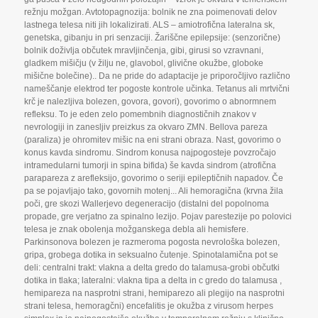
režnju možgan. Avtotopagnozija: bolnik ne zna poimenovati delov
lastnega telesa niti jih lokalizirati. ALS – amiotrofična lateralna sk
,
genetska
,
gibanju in pri senzaciji. Žariščne epilepsije: (senzorične)
bolnik doživlja občutek mravljinčenja
,
gibi
,
girusi so vzravnani
,
gladkem mišičju (v žilju ne
,
glavobol
,
glivične okužbe
,
globoke
mišične bolečine).. Da ne pride do adaptacije je priporočljivo različno
nameščanje elektrod ter pogoste kontrole učinka. Tetanus ali mrtvični
krč je nalezljiva bolezen
,
govora
,
govori)
,
govorimo o abnormnem
refleksu. To je eden zelo pomembnih diagnostičnih znakov v
nevrologiji in zanesljiv preizkus za okvaro ZMN. Bellova pareza
(paraliza) je ohromitev mišic na eni strani obraza. Nast
,
govorimo o
konus kavda sindromu. Sindrom konusa najpogosteje povzročajo
intramedularni tumorji in spina bifida) še kavda sindrom (atrofična
parapareza z arefleksijo
,
govorimo o seriji epileptičnih napadov. Če
pa se pojavljajo tako
,
govornih motenj... Ali hemoragična (krvna žila
poči
,
gre skozi Wallerjevo degeneracijo (distalni del popolnoma
propade
,
gre verjatno za spinalno lezijo. Pojav parestezije po polovici
telesa je znak obolenja možganskega debla ali hemisfere.
Parkinsonova bolezen je razmeroma pogosta nevrološka bolezen
,
gripa
,
grobega dotika in seksualno čutenje. Spinotalamična pot se
deli: centralni trakt: vlakna a delta gredo do talamusa-grobi občutki
dotika in tlaka; lateralni: vlakna tipa a delta in c gredo do talamusa
,
hemipareza na nasprotni strani
,
hemiparezo ali plegijo na nasprotni
strani telesa
,
hemoragčni) encefalitis je okužba z virusom herpes