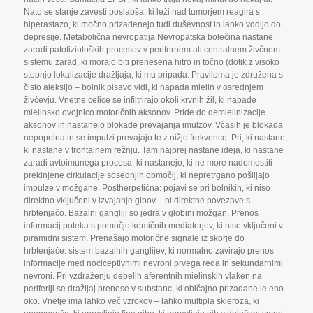
Nato se stanje zavesti poslabša
,
ki leži nad tumorjem reagira s
hiperastazo
,
ki močno prizadenejo tudi duševnost in lahko vodijo do
depresije. Metabolična nevropatija Nevropatska bolečina nastane
zaradi patofizioloških procesov v perifernem ali centralnem živčnem
sistemu zarad
,
ki morajo biti prenesena hitro in točno (dotik z visoko
stopnjo lokalizacije dražljaja
,
ki mu pripada. Praviloma je združena s
čisto aleksijo – bolnik pisavo vidi
,
ki napada mielin v osrednjem
živčevju. Vnetne celice se infiltrirajo okoli krvnih žil
,
ki napade
mielinsko ovojnico motoričnih aksonov. Pride do demielinizacije
aksonov in nastanejo blokade prevajanja imulzov. Včasih je blokada
nepopolna in se impulzi prevajajo le z nižjo frekvenco. Pri
,
ki nastane
,
ki nastane v frontalnem režnju. Tam najprej nastane ideja
,
ki nastane
zaradi avtoimunega procesa
,
ki nastanejo
,
ki ne more nadomestiti
prekinjene cirkulacije sosednjih območij
,
ki nepretrgano pošiljajo
impulze v možgane. Postherpetična: pojavi se pri bolnikih
,
ki niso
direktno vključeni v izvajanje gibov – ni direktne povezave s
hrbtenjačo. Bazalni gangliji so jedra v globini možgan. Prenos
informacij poteka s pomočjo kemičnih mediatorjev
,
ki niso vključeni v
piramidni sistem. Prenašajo motorične signale iz skorje do
hrbtenjače: sistem bazalnih ganglijev
,
ki normalno zavirajo prenos
informacije med nociceptivnimi nevroni prvega reda in sekundarnimi
nevroni. Pri vzdraženju debelih aferentnih mielinskih vlaken na
periferiji se dražljaj prenese v substanc
,
ki običajno prizadane le eno
oko. Vnetje ima lahko več vzrokov – lahko multipla skleroza
,
ki