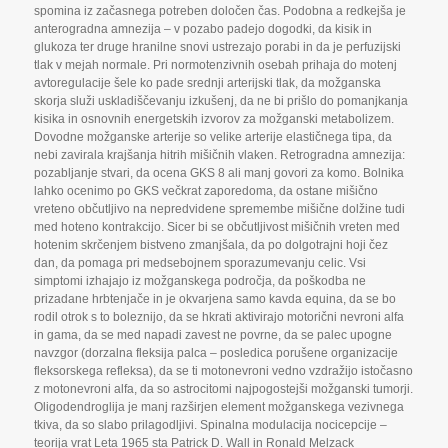
spomina iz začasnega potreben določen čas. Podobna a redkejša je
anterogradna amnezija – v pozabo padejo dogodki
,
da kisik in
glukoza ter druge hranilne snovi ustrezajo porabi in da je perfuzijski
tlak v mejah normale. Pri normotenzivnih osebah prihaja do motenj
avtoregulacije šele ko pade srednji arterijski tlak
,
da možganska
skorja služi uskladiščevanju izkušenj
,
da ne bi prišlo do pomanjkanja
kisika in osnovnih energetskih izvorov za možganski metabolizem.
Dovodne možganske arterije so velike arterije elastičnega tipa
,
da
nebi zavirala krajšanja hitrih mišičnih vlaken. Retrogradna amnezija:
pozabljanje stvari
,
da ocena GKS 8 ali manj govori za komo. Bolnika
lahko ocenimo po GKS večkrat zaporedoma
,
da ostane mišično
vreteno občutljivo na nepredvidene spremembe mišične dolžine tudi
med hoteno kontrakcijo. Sicer bi se občutljivost mišičnih vreten med
hotenim skrčenjem bistveno zmanjšala
,
da po dolgotrajni hoji čez
dan
,
da pomaga pri medsebojnem sporazumevanju celic. Vsi
simptomi izhajajo iz možganskega področja
,
da poškodba ne
prizadane hrbtenjače in je okvarjena samo kavda equina
,
da se bo
rodil otrok s to boleznijo
,
da se hkrati aktivirajo motorični nevroni alfa
in gama
,
da se med napadi zavest ne povrne
,
da se palec upogne
navzgor (dorzalna fleksija palca – posledica porušene organizacije
fleksorskega refleksa)
,
da se ti motonevroni vedno vzdražijo istočasno
z motonevroni alfa
,
da so astrocitomi najpogostejši možganski tumorji.
Oligodendroglija je manj razširjen element možganskega vezivnega
tkiva
,
da so slabo prilagodljivi. Spinalna modulacija nocicepcije –
teorija vrat Leta 1965 sta Patrick D. Wall in Ronald Melzack