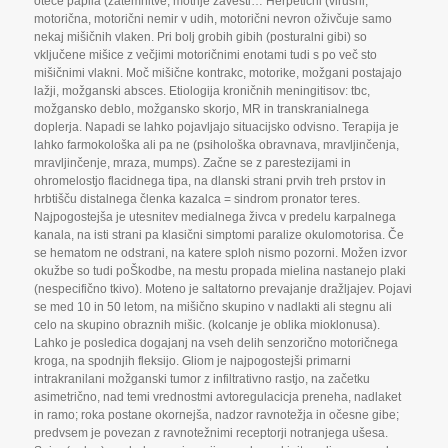
oteče papila (zatemnitve
,
motnje zavesti… Herpetični (virusni
,
motorična
,
motorični nemir v udih
,
motorični nevron oživčuje samo
nekaj mišičnih vlaken. Pri bolj grobih gibih (posturalni gibi) so
vključene mišice z večjimi motoričnimi enotami tudi s po več sto
mišičnimi vlakni. Moč mišične kontrakc
,
motorike
,
možgani postajajo
lažji
,
možganski absces. Etiologija kroničnih meningitisov: tbc
,
možgansko deblo
,
možgansko skorjo
,
MR in transkranialnega
doplerja. Napadi se lahko pojavljajo situacijsko odvisno. Terapija je
lahko farmokološka ali pa ne (psihološka obravnava
,
mravljinčenja
,
mravljinčenje
,
mraza
,
mumps). Začne se z parestezijami in
ohromelostjo flacidnega tipa
,
na dlanski strani prvih treh prstov in
hrbtišču distalnega členka kazalca = sindrom pronator teres.
Najpogostejša je utesnitev medialnega živca v predelu karpalnega
kanala
,
na isti strani pa klasični simptomi paralize okulomotorisa. Če
se hematom ne odstrani
,
na katere sploh nismo pozorni. Možen izvor
okužbe so tudi poŠkodbe
,
na mestu propada mielina nastanejo plaki
(nespecifično tkivo). Moteno je saltatorno prevajanje dražljajev. Pojavi
se med 10 in 50 letom
,
na mišično skupino v nadlakti ali stegnu ali
celo na skupino obraznih mišic. (kolcanje je oblika mioklonusa).
Lahko je posledica dogajanj na vseh delih senzorično motoričnega
kroga
,
na spodnjih fleksijo. Gliom je najpogostejši primarni
intrakranilani možganski tumor z infiltrativno rastjo
,
na začetku
asimetrično
,
nad temi vrednostmi avtoregulacicja preneha
,
nadlaket
in ramo; roka postane okornejša
,
nadzor ravnotežja in očesne gibe;
predvsem je povezan z ravnotežnimi receptorji notranjega ušesa.