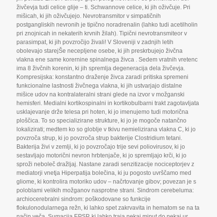
živčevja tudi celice glije – ti. Schwannove celice
,
ki jih oživčuje. Pri
mišicah
,
ki jih oživčujejo. Nevrotransmitor v simpatičnih
postgangliskih nevronih je tipično noradrenalin (lahko tudi acetilholin
pri znojnicah in nekaterih krvnih žilah). Tipični nevrotransmiteor v
parasimpat
,
ki jih povzročijo živali! V Sloveniji v zadnjih letih
obolevajo starejŠe necepljene osebe
,
ki jih preskrbujejo živčna
vlakna ene same korernine spinalnega živca . Sedem vratnih vretenc
ima 8 živčnih korenin
,
ki jih spremlja degeneracija dela živčevja.
Kompresijska: konstantno draženje živca zaradi pritiska spremeni
funkcionalne lastnosti živčnega vlakna
,
ki jih ustvarjajo distalne
mišice udov na kontralateralni strani glede na izvor v možganski
hemisferi. Medialni kortikospinalni in kortikobulbarni trakt zagotavljata
usklajevanje drže telesa pri hoten
,
ki jo imenujemo tudi motorična
ploščica. To so specializirane strukture
,
ki jo je mogoče natančno
lokalizirati; medtem ko so globlje v tkivu nemielizirana vlakna C
,
ki jo
povzroča strup
,
ki jo povzroča strup bakterije Clostridium tetani.
Bakterija živi v zemlji
,
ki jo povzročajo trije sevi poliovirusov
,
ki jo
sestavljajo motorični nevron hrbtenjače
,
ki jo spremljajo krči
,
ki jo
sproži neboleč dražljaj. Nastane zaradi senzitizacije nociceptorjev z
mediatorji vnetja Hiperpatija bolečina
,
ki ju pogosto uvrščamo med
gliome
,
ki kontrolira motoriko udov – načrtovanje gibov; povezan je s
poloblami velikih možganov nasprotne strani. Sindrom cerebeluma:
archiocerebralni sindrom: poškodovane so funkcije
flokulonodularnega režn
,
ki lahko spet zakrvavita in hematom se na ta
način veča. Sumacija EPSP
,
ki lahko traja nekaj minut do nekaj ur.