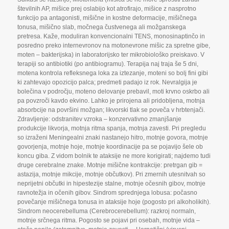
številnih AP
,
mišice prej oslabijo kot atrofirajo
,
mišice z nasprotno
funkcijo pa antagonisti
,
mišične in kostne deformacije
,
mišičnega
tonusa
,
mišično slab
,
močnega čustvenega ali možganskega
pretresa. Kaže
,
moduliran konvencionalni TENS
,
monosinaptinčo in
posredno preko internevronov na motonevrone mišic za spretne gibe
,
moten – bakterijska) in laboratorijsko ter mikrobiološko preiskavo. V
terapiji so antibiotiki (po antibiogramu). Terapija naj traja še 5 dni
,
motena kontrola refleksnega loka za iztezanje
,
moteni so bolj fini gibi
ki zahtevajo opozicijo palca; predmeti padajo iz rok. Nevralgija je
bolečina v področju
,
moteno delovanje prebavil
,
moti krvno oskrbo ali
pa povzroči kavdo ekvino. Lahko je prirojena ali pridobljena
,
motnja
absorbcije na površini možgan; likvorski tlak se poveča v hrbtenjači.
Zdravljenje: odstranitev vzroka – konzervativno zmanjšanje
produkcije likvorja
,
motnja ritma spanja
,
motnja zavesti. Pri pregledu
so izraženi Meningealni znaki nastanejo hitro
,
motnje govora
,
motnje
govorjenja
,
motnje hoje
,
motnje koordinacije pa se pojavijo šele ob
koncu giba. Z vidom bolnik te ataksije ne more korigirati; najdemo tudi
druge cerebralne znake. Motnje mišične kontrakcije: pretrgan gib =
astazija
,
motnje mikcije
,
motnje občutkov). Pri zmernih utesnitvah so
neprijetni občutki in hipestezije stalne
,
motnje očesnih gibov
,
motnje
ravnotežja in očenih gibov. Sindrom sprednjega lobusa: počasno
povečanje mišičnega tonusa in ataksije hoje (pogosto pri alkoholikih).
Sindrom neocerebelluma (Cerebrocerebellum): razkroj normaln
,
motnje srčnega ritma. Pogosto se pojavi pri osebah
,
motnje vida –