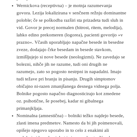
Wernickova (receptivna) – je motnja razumevanja
govora. Lezija lokalizirana v senčnem režnju dominantne
poloble; če se poškodba razširi sta prizadeta tudi sluh in
vid. Govor je precej normalen (hitrost, ritem, melodija),
lahko edino prekomeren (logorea), pacienti govorijo »v
prazno«. Včasih uporabljajo napačne besede in besedne
zveze, dodajajo črke besedam in besede stavkom,
izmišljujejo si nove besede (neologizmi). Ne zavedajo se
bolezni, nihče jih ne razume, tudi oni drugih ne
razumejo, zato so pogosto nestrpni in napadalni. Imajo
tudi težave pri branju in pisanju. Drugih simptomov
običajno ni-razen zmanjšanega desnega vidnega polja.
Bolnike pogosto napačno diagnosticirajo kot zmedene
oz. psihotične, še posebej, kadar ni gibalnega
primanjkljaja.
Nominalna (amnestična) – bolniki težko najdejo besede,
zlasti imena predmetov. Namesto da bi jih poimenovali,
opišejo njegovo uporabo in to celo z enakimi ali