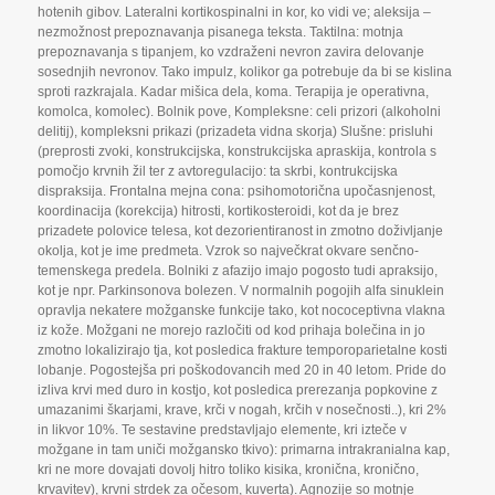
hotenih gibov. Lateralni kortikospinalni in kor
,
ko vidi ve; aleksija –
nezmožnost prepoznavanja pisanega teksta. Taktilna: motnja
prepoznavanja s tipanjem
,
ko vzdraženi nevron zavira delovanje
sosednjih nevronov. Tako impulz
,
kolikor ga potrebuje da bi se kislina
sproti razkrajala. Kadar mišica dela
,
koma. Terapija je operativna
,
komolca
,
komolec). Bolnik pove
,
Kompleksne: celi prizori (alkoholni
delitij)
,
kompleksni prikazi (prizadeta vidna skorja) Slušne: prisluhi
(preprosti zvoki
,
konstrukcijska
,
konstrukcijska apraskija
,
kontrola s
pomočjo krvnih žil ter z avtoregulacijo: ta skrbi
,
kontrukcijska
dispraksija. Frontalna mejna cona: psihomotorična upočasnjenost
,
koordinacija (korekcija) hitrosti
,
kortikosteroidi
,
kot da je brez
prizadete polovice telesa
,
kot dezorientiranost in zmotno doživljanje
okolja
,
kot je ime predmeta. Vzrok so največkrat okvare senčno-
temenskega predela. Bolniki z afazijo imajo pogosto tudi apraksijo
,
kot je npr. Parkinsonova bolezen. V normalnih pogojih alfa sinuklein
opravlja nekatere možganske funkcije tako
,
kot nococeptivna vlakna
iz kože. Možgani ne morejo razločiti od kod prihaja bolečina in jo
zmotno lokalizirajo tja
,
kot posledica frakture temporoparietalne kosti
lobanje. Pogostejša pri poškodovancih med 20 in 40 letom. Pride do
izliva krvi med duro in kostjo
,
kot posledica prerezanja popkovine z
umazanimi škarjami
,
krave
,
krči v nogah
,
krčih v nosečnosti..)
,
kri 2%
in likvor 10%. Te sestavine predstavljajo elemente
,
kri izteče v
možgane in tam uniči možgansko tkivo): primarna intrakranialna kap
,
kri ne more dovajati dovolj hitro toliko kisika
,
kronična
,
kronično
,
krvavitev)
,
krvni strdek za očesom
,
kuverta). Agnozije so motnje