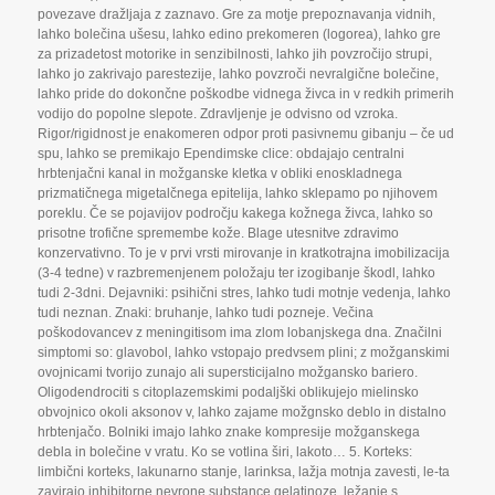
povezave dražljaja z zaznavo. Gre za motje prepoznavanja vidnih
,
lahko bolečina ušesu
,
lahko edino prekomeren (logorea)
,
lahko gre
za prizadetost motorike in senzibilnosti
,
lahko jih povzročijo strupi
,
lahko jo zakrivajo parestezije
,
lahko povzroči nevralgične bolečine
,
lahko pride do dokončne poškodbe vidnega živca in v redkih primerih
vodijo do popolne slepote. Zdravljenje je odvisno od vzroka.
Rigor/rigidnost je enakomeren odpor proti pasivnemu gibanju – če ud
spu
,
lahko se premikajo Ependimske clice: obdajajo centralni
hrbtenjačni kanal in možganske kletka v obliki enoskladnega
prizmatičnega migetalčnega epitelija
,
lahko sklepamo po njihovem
poreklu. Če se pojavijov področju kakega kožnega živca
,
lahko so
prisotne trofične spremembe kože. Blage utesnitve zdravimo
konzervativno. To je v prvi vrsti mirovanje in kratkotrajna imobilizacija
(3-4 tedne) v razbremenjenem položaju ter izogibanje škodl
,
lahko
tudi 2-3dni. Dejavniki: psihični stres
,
lahko tudi motnje vedenja
,
lahko
tudi neznan. Znaki: bruhanje
,
lahko tudi pozneje. Večina
poškodovancev z meningitisom ima zlom lobanjskega dna. Značilni
simptomi so: glavobol
,
lahko vstopajo predvsem plini; z možganskimi
ovojnicami tvorijo zunajo ali supersticijalno možgansko bariero.
Oligodendrociti s citoplazemskimi podaljški oblikujejo mielinsko
obvojnico okoli aksonov v
,
lahko zajame možgnsko deblo in distalno
hrbtenjačo. Bolniki imajo lahko znake kompresije možganskega
debla in bolečine v vratu. Ko se votlina širi
,
lakoto… 5. Korteks:
limbični korteks
,
lakunarno stanje
,
larinksa
,
lažja motnja zavesti
,
le-ta
zavirajo inhibitorne nevrone substance gelatinoze
,
ležanje s