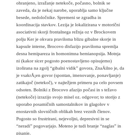
ohranjeno, izražanje netekoče, počasno, bolnik se
zaveda, da je nekaj narobe, uporablja samo ključne
besede, nedoločnike. Spremeni se zgradba in
koordinacija stavkov. Lezija je lokalizirana v motorični
asociativni skorji frontalnega režnja oz v Brockovem
polju Ker je okvara praviloma blizu gibalne skorje in
kapsule interne, Brocovo disfazijo praviloma spremlja
desna hemipareza in homonimna hemianopsija. Motnja
ni (kakor sicer pogosto poenostavljeno opisujemo)
izolirana na zgolj “gibalni vidik” govora, ZnaÄilno je, da
je vsakrÅ¡en govor (spontan, imenovanje, ponavljanje)
zatikajoč (netekoč), v najtežjem primeru pa celo povsem
odsoten. Bolniki z Brocovo afazijo počasi in s težavo
(netekoče) izrazijo svojo misel oz. odgovor; to storijo z
uporabo posamičnih samostalnikov in glagolov v
enostavnih slovničnih oblikah brez veznih členov.
Pogosto so frustrirani, nejevoljni, depresivni in se
“neradi” pogovarjajo. Moteno je tudi branje “naglas” in
pisanje.