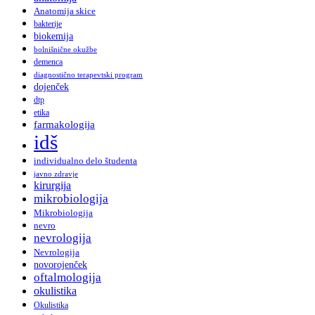
Anatomija skice
bakterije
biokemija
bolnišnične okužbe
demenca
diagnostično terapevtski program
dojenček
dtp
etika
farmakologija
idš
individualno delo študenta
javno zdravje
kirurgija
mikrobiologija
Mikrobiologija
nevro
nevrologija
Nevrologija
novorojenček
oftalmologija
okulistika
Okulistika