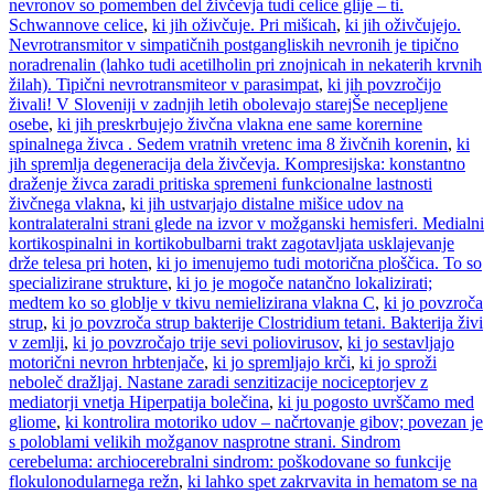
nevronov so pomemben del živčevja tudi celice glije – ti.
Schwannove celice
,
ki jih oživčuje. Pri mišicah
,
ki jih oživčujejo.
Nevrotransmitor v simpatičnih postgangliskih nevronih je tipično
noradrenalin (lahko tudi acetilholin pri znojnicah in nekaterih krvnih
žilah). Tipični nevrotransmiteor v parasimpat
,
ki jih povzročijo
živali! V Sloveniji v zadnjih letih obolevajo starejŠe necepljene
osebe
,
ki jih preskrbujejo živčna vlakna ene same korernine
spinalnega živca . Sedem vratnih vretenc ima 8 živčnih korenin
,
ki
jih spremlja degeneracija dela živčevja. Kompresijska: konstantno
draženje živca zaradi pritiska spremeni funkcionalne lastnosti
živčnega vlakna
,
ki jih ustvarjajo distalne mišice udov na
kontralateralni strani glede na izvor v možganski hemisferi. Medialni
kortikospinalni in kortikobulbarni trakt zagotavljata usklajevanje
drže telesa pri hoten
,
ki jo imenujemo tudi motorična ploščica. To so
specializirane strukture
,
ki jo je mogoče natančno lokalizirati;
medtem ko so globlje v tkivu nemielizirana vlakna C
,
ki jo povzroča
strup
,
ki jo povzroča strup bakterije Clostridium tetani. Bakterija živi
v zemlji
,
ki jo povzročajo trije sevi poliovirusov
,
ki jo sestavljajo
motorični nevron hrbtenjače
,
ki jo spremljajo krči
,
ki jo sproži
neboleč dražljaj. Nastane zaradi senzitizacije nociceptorjev z
mediatorji vnetja Hiperpatija bolečina
,
ki ju pogosto uvrščamo med
gliome
,
ki kontrolira motoriko udov – načrtovanje gibov; povezan je
s poloblami velikih možganov nasprotne strani. Sindrom
cerebeluma: archiocerebralni sindrom: poškodovane so funkcije
flokulonodularnega režn
,
ki lahko spet zakrvavita in hematom se na