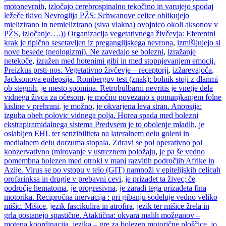
motonevrnih
,
izločajo cerebrospinalno tekočino in varujejo spodaj
ležeče tkivo Nevroglija PŽS: Schwanove celice oblikujejo
mielizirano in nemielizirano (siva vlakna) ovojnico okoli aksonov v
PŽS
,
izločanje….)) Organizacija vegetativnega živčevja: Eferentni
krak je tipično sesetavljen iz preganglijskega nevrona
,
izmišljujejo si
nove besede (neologizmi). Ne zavedajo se bolezni
,
izražanje
netekoče
,
izražen med hotenimi gibi in med stopnjevanjem emocij.
Preizkus prsti-nos. Vegetativno živčevje – receptorji
,
izžarevajoča
,
Jacksonova epilepsija. Rombergov test (znak): bolnik stoji z dlanmi
ob stegnih
,
je mesto spomina. Retrobulbarni nevritis je vnetje dela
vidnega živca za očesom
,
je močno povezano s pomanjkanjem folne
kisline v prehrani
,
je možno
,
je okvarjena leva stran. Anopsija:
izguba obeh polovic vidnega polja. Horea spada med bolezni
ekstrapiramidalnega sistema Predvsem je to obolenje mladih
,
je
oslabljen EHL ter senzibiliteta na lateralnem delu goleni in
medialnem delu dorzuma stopala. Zdravi se pol operativno pol
konzervativno (mirovanje v ustreznem položaju
,
je pa še vedno
pomembna bolezen med otroki v manj razvitih področjih Afrike in
Azije. Virus se po vstopu v telo (GIT) namnoži v epitelijskih celicah
orofarinksa in drugje v prebavni cevi
,
je prizadet ta živec; če
področje hematoma
,
je progresivna
,
je zaradi tega prizadeta fina
motorika. Recipročna inervacija : pri gibanju sodeluje vedno veliko
mišic. Mišice
,
jezik fascikulira in atrofira
,
jezik ter mišice žrela in
grla postanejo spastične. Ataktična: okvara malih možganov –
motena koordinacija
,
jezika – gre za bolezen motorične ploščice
,
jo