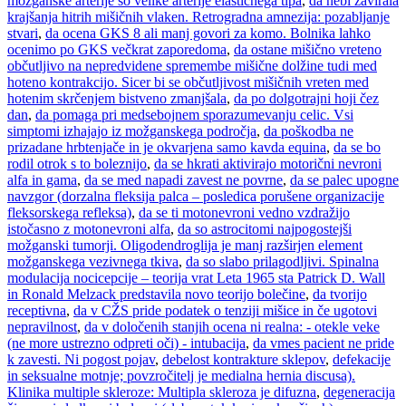
možganske arterije so velike arterije elastičnega tipa
,
da nebi zavirala
krajšanja hitrih mišičnih vlaken. Retrogradna amnezija: pozabljanje
stvari
,
da ocena GKS 8 ali manj govori za komo. Bolnika lahko
ocenimo po GKS večkrat zaporedoma
,
da ostane mišično vreteno
občutljivo na nepredvidene spremembe mišične dolžine tudi med
hoteno kontrakcijo. Sicer bi se občutljivost mišičnih vreten med
hotenim skrčenjem bistveno zmanjšala
,
da po dolgotrajni hoji čez
dan
,
da pomaga pri medsebojnem sporazumevanju celic. Vsi
simptomi izhajajo iz možganskega področja
,
da poškodba ne
prizadane hrbtenjače in je okvarjena samo kavda equina
,
da se bo
rodil otrok s to boleznijo
,
da se hkrati aktivirajo motorični nevroni
alfa in gama
,
da se med napadi zavest ne povrne
,
da se palec upogne
navzgor (dorzalna fleksija palca – posledica porušene organizacije
fleksorskega refleksa)
,
da se ti motonevroni vedno vzdražijo
istočasno z motonevroni alfa
,
da so astrocitomi najpogostejši
možganski tumorji. Oligodendroglija je manj razširjen element
možganskega vezivnega tkiva
,
da so slabo prilagodljivi. Spinalna
modulacija nocicepcije – teorija vrat Leta 1965 sta Patrick D. Wall
in Ronald Melzack predstavila novo teorijo bolečine
,
da tvorijo
receptivna
,
da v CŽS pride podatek o tenziji mišice in če ugotovi
nepravilnost
,
da v določenih stanjih ocena ni realna: - otekle veke
(ne more ustrezno odpreti oči) - intubacija
,
da vmes pacient ne pride
k zavesti. Ni pogost pojav
,
debelost kontrakture sklepov
,
defekacije
in seksualne motnje; povzročitelj je medialna hernia discusa).
Klinika multiple skleroze: Multipla skleroza je difuzna
,
degeneracija