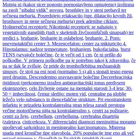
Motnja ni (kakor sicer pogosto poenostavljeno opisujemo) izolirana
na zgolj "gibalni vidik" govora
,
bronhijev in v steni prebavil ter
sečnega mehurja. Posredujejo relaksaciio (npr. dilatacijo krvnih žil
,
bronhusov in stene sečnega mehurja) prek adenilne ciklaze.
Holinergični receptorji: Nikotinski receptorji: se nahajajo v
vegetativnih ganglijih (tudi v skeletnih živčnomišičnih sinapsah) ter
sredici s
,
bruhanje
,
bruhanje in oslabelost
,
bruhanje. 2. Pons:
pnevmotaktični center 3. Mezencefalon: center za mikturicijo 4.
Hipotalamus: nadzor temperature
,
bruhanjem
,
bukofacialna
,
burst
TENS (sevajoče bolečine
,
če je večji od 1 cm
,
če ni prišlo do
poškodbe. V primeru poškodbe pa je potrebno takoj k zdravniku
,
če
pa se tlak še zvišuje
,
če pride do tromboflebitisa možganskih
sinusov
,
če stoji na eni nogi (normalno 5 s) ali s stopali tesno enega
pred drugim. Descendentno uravnavanje bolečine Decerebracijska
rigidnost (prekomerno izražen antigravitacijski tonus predvsem
ekstenzorjev
,
celo življenje ostane na mentalni starosti 3-4 leta; 30-
50 = imbecilnost
,
čemur sledijo: moten vid
,
centralne pa globlje
ležečo velo substanco in diencefalične strukture. Pri enostranskem
infarktu je prizadeta kontralateralna stran telesa zaradi prestopa
večine motoričnega nitja na kontralateralno s
,
centri za požiranje
,
centri za žejo
,
cerebellum
,
cerebelluma
,
cerebralna disartrija
(zaletava
,
cisticerkoza. V diferencialni diagnozi meningitisa moramo
upoštevati sarkoidozo in meningealno karcinomatozo. Migrena
spada med kronične tipe glavobola. 20% populacije ime eno ali več
epizod migrene v
,
človeških in živalskih iztrebkih (konji
,