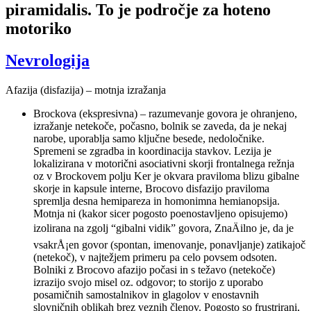
piramidalis. To je področje za hoteno
motoriko
Nevrologija
Afazija (disfazija) – motnja izražanja
Brockova (ekspresivna) – razumevanje govora je ohranjeno,
izražanje netekoče, počasno, bolnik se zaveda, da je nekaj
narobe, uporablja samo ključne besede, nedoločnike.
Spremeni se zgradba in koordinacija stavkov. Lezija je
lokalizirana v motorični asociativni skorji frontalnega režnja
oz v Brockovem polju Ker je okvara praviloma blizu gibalne
skorje in kapsule interne, Brocovo disfazijo praviloma
spremlja desna hemipareza in homonimna hemianopsija.
Motnja ni (kakor sicer pogosto poenostavljeno opisujemo)
izolirana na zgolj “gibalni vidik” govora, ZnaÄilno je, da je
vsakrÅ¡en govor (spontan, imenovanje, ponavljanje) zatikajoč
(netekoč), v najtežjem primeru pa celo povsem odsoten.
Bolniki z Brocovo afazijo počasi in s težavo (netekoče)
izrazijo svojo misel oz. odgovor; to storijo z uporabo
posamičnih samostalnikov in glagolov v enostavnih
slovničnih oblikah brez veznih členov. Pogosto so frustrirani,