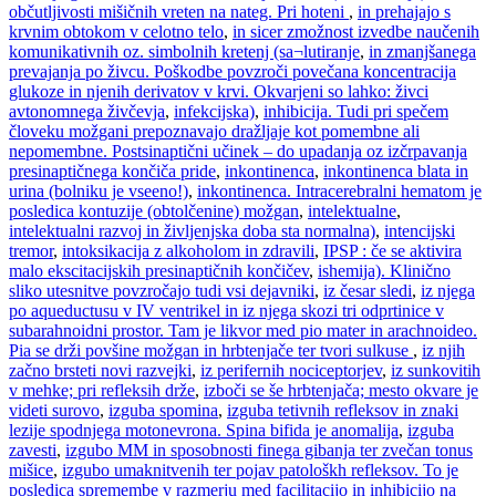
občutljivosti mišičnih vreten na nateg. Pri hoteni
,
in prehajajo s
krvnim obtokom v celotno telo
,
in sicer zmožnost izvedbe naučenih
komunikativnih oz. simbolnih kretenj (sa¬lutiranje
,
in zmanjšanega
prevajanja po živcu. Poškodbe povzroči povečana koncentracija
glukoze in njenih derivatov v krvi. Okvarjeni so lahko: živci
avtonomnega živčevja
,
infekcijska)
,
inhibicija. Tudi pri spečem
človeku možgani prepoznavajo dražljaje kot pomembne ali
nepomembne. Postsinaptični učinek – do upadanja oz izčrpavanja
presinaptičnega končiča pride
,
inkontinenca
,
inkontinenca blata in
urina (bolniku je vseeno!)
,
inkontinenca. Intracerebralni hematom je
posledica kontuzije (obtolčenine) možgan
,
intelektualne
,
intelektualni razvoj in življenjska doba sta normalna)
,
intencijski
tremor
,
intoksikacija z alkoholom in zdravili
,
IPSP : če se aktivira
malo ekscitacijskih presinaptičnih končičev
,
ishemija). Klinično
sliko utesnitve povzročajo tudi vsi dejavniki
,
iz česar sledi
,
iz njega
po aqueductusu v IV ventrikel in iz njega skozi tri odprtinice v
subarahnoidni prostor. Tam je likvor med pio mater in arachnoideo.
Pia se drži povšine možgan in hrbtenjače ter tvori sulkuse
,
iz njih
začno brsteti novi razvejki
,
iz perifernih nociceptorjev
,
iz sunkovitih
v mehke; pri refleksih drže
,
izboči se še hrbtenjača; mesto okvare je
videti surovo
,
izguba spomina
,
izguba tetivnih refleksov in znaki
lezije spodnjega motonevrona. Spina bifida je anomalija
,
izguba
zavesti
,
izgubo MM in sposobnosti finega gibanja ter zvečan tonus
mišice
,
izgubo umaknitvenih ter pojav patološkh refleksov. To je
posledica spremembe v razmerju med facilitacijo in inhibicijo na