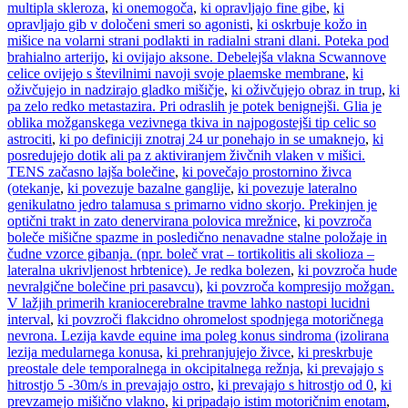
multipla skleroza
,
ki onemogoča
,
ki opravljajo fine gibe
,
ki
opravljajo gib v določeni smeri so agonisti
,
ki oskrbuje kožo in
mišice na volarni strani podlakti in radialni strani dlani. Poteka pod
brahialno arterijo
,
ki ovijajo aksone. Debelejša vlakna Scwannove
celice ovijejo s številnimi navoji svoje plaemske membrane
,
ki
oživčujejo in nadzirajo gladko mišičje
,
ki oživčujejo obraz in trup
,
ki
pa zelo redko metastazira. Pri odraslih je potek benignejši. Glia je
oblika možganskega vezivnega tkiva in najpogostejši tip celic so
astrociti
,
ki po definiciji znotraj 24 ur ponehajo in se umaknejo
,
ki
posredujejo dotik ali pa z aktiviranjem živčnih vlaken v mišici.
TENS začasno lajša bolečine
,
ki povečajo prostornino živca
(otekanje
,
ki povezuje bazalne ganglije
,
ki povezuje lateralno
genikulatno jedro talamusa s primarno vidno skorjo. Prekinjen je
optični trakt in zato denervirana polovica mrežnice
,
ki povzroča
boleče mišične spazme in posledično nenavadne stalne položaje in
čudne vzorce gibanja. (npr. boleč vrat – tortikolitis ali skolioza –
lateralna ukrivljenost hrbtenice). Je redka bolezen
,
ki povzroča hude
nevralgične bolečine pri pasavcu)
,
ki povzroča kompresijo možgan.
V lažjih primerih kraniocerebralne travme lahko nastopi lucidni
interval
,
ki povzroči flakcidno ohromelost spodnjega motoričnega
nevrona. Lezija kavde equine ima poleg konus sindroma (izolirana
lezija medularnega konusa
,
ki prehranjujejo živce
,
ki preskrbuje
preostale dele temporalnega in okcipitalnega režnja
,
ki prevajajo s
hitrostjo 5 -30m/s in prevajajo ostro
,
ki prevajajo s hitrostjo od 0
,
ki
prevzamejo mišično vlakno
,
ki pripadajo istim motoričnim enotam
,