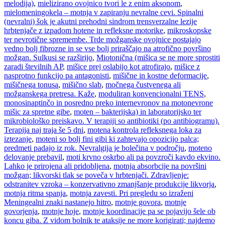
melodija)
,
mielizirano ovojnico tvori le z enim aksonom
,
mielomeningokela – motnja v zapiranju nevralne cevi. Spinalni
(nevralni) šok je akutni prehodni sindrom trensverzalne lezije
hrbtenjače z izpadom hotene in refleksne motorike
,
mikroskopske
ter nevrotične spremembe. Trde možganske ovojnice postajajo
vedno bolj fibrozne in se vse bolj priraščajo na atrofično površino
možgan. Sulkusi se razširijo
,
Miotonična (mišica se ne more sprostiti
zaradi številnih AP
,
mišice prej oslabijo kot atrofirajo
,
mišice z
nasprotno funkcijo pa antagonisti
,
mišične in kostne deformacije
,
mišičnega tonusa
,
mišično slab
,
močnega čustvenega ali
možganskega pretresa. Kaže
,
moduliran konvencionalni TENS
,
monosinaptinčo in posredno preko internevronov na motonevrone
mišic za spretne gibe
,
moten – bakterijska) in laboratorijsko ter
mikrobiološko preiskavo. V terapiji so antibiotiki (po antibiogramu).
Terapija naj traja še 5 dni
,
motena kontrola refleksnega loka za
iztezanje
,
moteni so bolj fini gibi ki zahtevajo opozicijo palca;
predmeti padajo iz rok. Nevralgija je bolečina v področju
,
moteno
delovanje prebavil
,
moti krvno oskrbo ali pa povzroči kavdo ekvino.
Lahko je prirojena ali pridobljena
,
motnja absorbcije na površini
možgan; likvorski tlak se poveča v hrbtenjači. Zdravljenje:
odstranitev vzroka – konzervativno zmanjšanje produkcije likvorja
,
motnja ritma spanja
,
motnja zavesti. Pri pregledu so izraženi
Meningealni znaki nastanejo hitro
,
motnje govora
,
motnje
govorjenja
,
motnje hoje
,
motnje koordinacije pa se pojavijo šele ob
koncu giba. Z vidom bolnik te ataksije ne more korigirati; najdemo