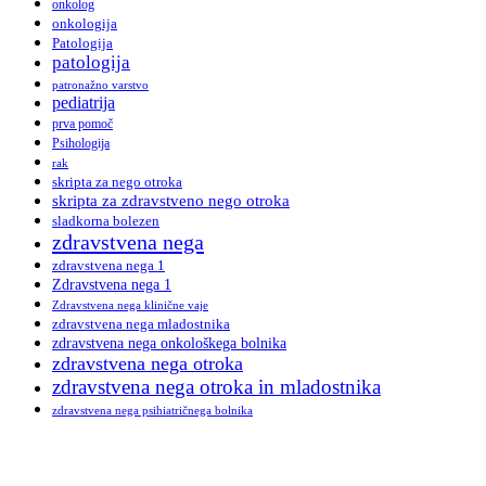
onkolog
onkologija
Patologija
patologija
patronažno varstvo
pediatrija
prva pomoč
Psihologija
rak
skripta za nego otroka
skripta za zdravstveno nego otroka
sladkorna bolezen
zdravstvena nega
zdravstvena nega 1
Zdravstvena nega 1
Zdravstvena nega klinične vaje
zdravstvena nega mladostnika
zdravstvena nega onkološkega bolnika
zdravstvena nega otroka
zdravstvena nega otroka in mladostnika
zdravstvena nega psihiatričnega bolnika