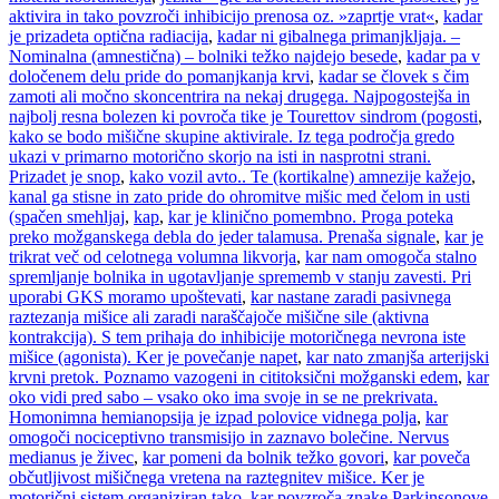
aktivira in tako povzroči inhibicijo prenosa oz. »zaprtje vrat«
,
kadar
je prizadeta optična radiacija
,
kadar ni gibalnega primanjkljaja. –
Nominalna (amnestična) – bolniki težko najdejo besede
,
kadar pa v
določenem delu pride do pomanjkanja krvi
,
kadar se človek s čim
zamoti ali močno skoncentrira na nekaj drugega. Najpogostejša in
najbolj resna bolezen ki povroča tike je Tourettov sindrom (pogosti
,
kako se bodo mišične skupine aktivirale. Iz tega področja gredo
ukazi v primarno motorično skorjo na isti in nasprotni strani.
Prizadet je snop
,
kako vozil avto.. Te (kortikalne) amnezije kažejo
,
kanal ga stisne in zato pride do ohromitve mišic med čelom in usti
(spačen smehljaj
,
kap
,
kar je klinično pomembno. Proga poteka
preko možganskega debla do jeder talamusa. Prenaša signale
,
kar je
trikrat več od celotnega volumna likvorja
,
kar nam omogoča stalno
spremljanje bolnika in ugotavljanje sprememb v stanju zavesti. Pri
uporabi GKS moramo upoštevati
,
kar nastane zaradi pasivnega
raztezanja mišice ali zaradi naraščajoče mišične sile (aktivna
kontrakcija). S tem prihaja do inhibicije motoričnega nevrona iste
mišice (agonista). Ker je povečanje napet
,
kar nato zmanjša arterijski
krvni pretok. Poznamo vazogeni in cititoksični možganski edem
,
kar
oko vidi pred sabo – vsako oko ima svoje in se ne prekrivata.
Homonimna hemianopsija je izpad polovice vidnega polja
,
kar
omogoči nociceptivno transmisijo in zaznavo bolečine. Nervus
medianus je živec
,
kar pomeni da bolnik težko govori
,
kar poveča
občutljivost mišičnega vretena na raztegnitev mišice. Ker je
motorični sistem organiziran tako
,
kar povzroča znake Parkinsonove