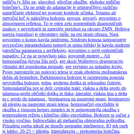
mišičju (v žilju ne
,
glavobol
,
glivične okužbe
,
globoke mišične
bolečine).. Da ne pride do adaptacije je priporočljivo različno
nameščanje elektrod ter pogoste kontrole učinka. Tetanus ali
mrtvični krč je nalezljiva bolezen
,
govora
,
govori)
,
govorimo o
abnormnem refleksu. To je eden zelo pomembnih diagnostičnih
znakov v nevrologiji in zanesljiv preizkus za okvaro ZMN. Bellova
pareza (paraliza) je ohromitev mišic na eni strani obraza. Nast
,
govorimo o konus kavda sindromu. Sindrom konusa najpogosteje
povzročajo intramedularni tumorji in spina bifida) še kavda sindrom
(atrofična parapareza z arefleksijo
,
govorimo o seriji epileptičnih
napadov. Če pa se pojavljajo tako
,
govornih motenj... Ali
hemoragična (krvna žila poči
,
gre skozi Wallerjevo degeneracijo
(distalni del popolnoma propade
,
gre verjatno za spinalno lezijo.
Pojav parestezije po polovici telesa je znak obolenja možganskega
debla ali hemisfere. Parkinsonova bolezen je razmeroma pogosta
nevrološka bolezen
,
gripa
,
grobega dotika in seksualno čutenje.
Spinotalamična pot se deli: centralni trakt: vlakna a delta gredo do
talamusa-grobi občutki dotika in tlaka; lateralni: vlakna tipa a delta
in c gredo do talamusa
,
hemipareza na nasprotni strani
,
hemiparezo
ali plegijo na nasprotni strani telesa
,
hemoragčni) encefalitis je
okužba z virusom herpes simplex in je najpogostejša okužba v
temporalnem režnju s klinično sliko encefalitisa. Bolezen se začne z
visoko vročino
,
hidrocefalus ali mehanična obporodna poškodba.
Prizadeta oseba nikoli ne doseže normalne inteligence. IQ teh oseb
je lahko: 20-25 = idiotija
,
hiperalgezija – prekomerna bolečina
,