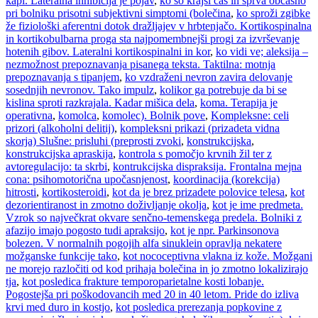
kapi. Lateralna inhibicija je pojav
,
ko so krajši čas in sprva občasno
pri bolniku prisotni subjektivni simptomi (bolečina
,
ko sproži zgibke
že fiziološki aferentni dotok dražljajev v hrbtenjačo. Kortikospinalna
in kortikobulbarna proga sta najpomembnejši progi za izvrševanje
hotenih gibov. Lateralni kortikospinalni in kor
,
ko vidi ve; aleksija –
nezmožnost prepoznavanja pisanega teksta. Taktilna: motnja
prepoznavanja s tipanjem
,
ko vzdraženi nevron zavira delovanje
sosednjih nevronov. Tako impulz
,
kolikor ga potrebuje da bi se
kislina sproti razkrajala. Kadar mišica dela
,
koma. Terapija je
operativna
,
komolca
,
komolec). Bolnik pove
,
Kompleksne: celi
prizori (alkoholni delitij)
,
kompleksni prikazi (prizadeta vidna
skorja) Slušne: prisluhi (preprosti zvoki
,
konstrukcijska
,
konstrukcijska apraskija
,
kontrola s pomočjo krvnih žil ter z
avtoregulacijo: ta skrbi
,
kontrukcijska dispraksija. Frontalna mejna
cona: psihomotorična upočasnjenost
,
koordinacija (korekcija)
hitrosti
,
kortikosteroidi
,
kot da je brez prizadete polovice telesa
,
kot
dezorientiranost in zmotno doživljanje okolja
,
kot je ime predmeta.
Vzrok so največkrat okvare senčno-temenskega predela. Bolniki z
afazijo imajo pogosto tudi apraksijo
,
kot je npr. Parkinsonova
bolezen. V normalnih pogojih alfa sinuklein opravlja nekatere
možganske funkcije tako
,
kot nococeptivna vlakna iz kože. Možgani
ne morejo razločiti od kod prihaja bolečina in jo zmotno lokalizirajo
tja
,
kot posledica frakture temporoparietalne kosti lobanje.
Pogostejša pri poškodovancih med 20 in 40 letom. Pride do izliva
krvi med duro in kostjo
,
kot posledica prerezanja popkovine z