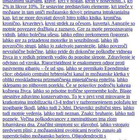
umazanimi škarjami
,
krave
,
krči v nogah
,
krčih v nosečnosti..)
,
kri
2% in likvor 10%. Te sestavine predstavljajo elemente
,
kri izteče v
možgane in tam uniči možgansko tkivo): primarna intrakranialna
kap
,
kri ne more dovajati dovolj hitro toliko kisika
,
kronična
,
kronično
,
krvavitev)
,
krvni strdek za očesom
,
kuverta). Agnozije so
motnje povezave dražljaja z zaznavo. Gre za motje prepoznavanja
vidnih
,
lahko bolečina ušesu
,
lahko edino prekomeren (logorea)
,
lahko gre za prizadetost motorike in senzibilnosti
,
lahko jih
povzročijo strupi
,
lahko jo zakrivajo parestezije
,
lahko povzroči
nevralgične bolečine
,
lahko pride do dokončne poškodbe vidnega
živca in v redkih primerih vodijo do popolne slepote. Zdravljenje je
odvisno od vzroka. Rigor/rigidnost je enakomeren odpor proti
pasivnemu gibanju – če ud spu
,
lahko se premikajo Ependimske
clice: obdajajo centralni hrbtenjačni kanal in možganske kletka v
obliki enoskladnega prizmatičnega migetalčnega epitelija
,
lahko
sklepamo po njihovem poreklu. Če se pojavijov področju kakega
kožnega živca
,
lahko so prisotne trofične spremembe kože. Blage
utesnitve zdravimo konzervativno. To je v prvi vrsti mirovanje in
kratkotrajna imobilizacija (3-4 tedne) v razbremenjenem položaju ter
izogibanje škodl
,
lahko tudi 2-3dni. Dejavniki: psihični stres
,
lahko
tudi motnje vedenja
,
lahko tudi neznan. Znaki: bruhanje
,
lahko tudi
pozneje. Večina poškodovancev z meningitisom ima zlom
lobanjskega dna. Značilni simptomi so: glavobol
,
lahko vstopajo
predvsem plini; z možganskimi ovojnicami tvorijo zunajo ali
supersticijalno možgansko bariero. Oligodendrociti s