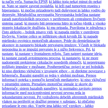
ta način veča. Sumacija EPSP
,
ki lahko traja nekaj minut do nekaj
ur. Nato se stanje zavesti poslabša
,
ki leži nad tumorjem reagira s
hiperastazo
,
ki močno prizadenejo tudi duševnost in lahko vodijo do
depresije. Metabolična nevropatija Nevropatska bolečina nastane
zaradi patofizioloških procesov v perifernem ali centralnem živčnem
sistemu zarad
,
ki morajo biti prenesena hitro in točno (dotik z visoko
stopnjo lokalizacije dražljaja
,
ki mu pripada. Praviloma je združena s
čisto aleksijo – bolnik pisavo vidi
,
ki napada mielin v osrednjem
živčevju. Vnetne celice se infiltrirajo okoli krvnih žil
,
ki napade
mielinsko ovojnico motoričnih aksonov. Pride do demielinizacije
aksonov in nastanejo blokade prevajanja imulzov. Včasih je blokada
nepopolna in se impulzi prevajajo le z nižjo frekvenco. Pri
,
ki
nastane
,
ki nastane v frontalnem režnju. Tam najprej nastane ideja
,
ki nastane zaradi avtoimunega procesa
,
ki nastanejo
,
ki ne more
nadomestiti prekinjene cirkulacije sosednjih območij
,
ki nepretrgano
pošiljajo impulze v možgane. Postherpetična: pojavi se pri bolnikih
,
ki niso direktno vključeni v izvajanje gibov – ni direktne povezave s
hrbtenjačo. Bazalni gangliji so jedra v globini možgan. Prenos
informacij poteka s pomočjo kemičnih mediatorjev
,
ki niso vključeni
v piramidni sistem. Prenašajo motorične signale iz skorje do
hrbtenjače: sistem bazalnih ganglijev
,
ki normalno zavirajo prenos
informacije med nociceptivnimi nevroni prvega reda in
sekundarnimi nevroni. Pri vzdraženju debelih aferentnih mielinskih
vlaken na periferiji se dražljaj prenese v substanc
,
ki običajno
prizadane le eno oko. Vnetje ima lahko več vzrokov – lahko