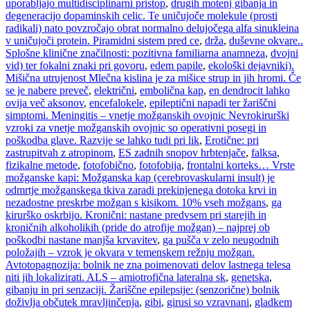
uporabljajo multidisciplinarni pristop
,
drugih motenj gibanja in
degeneracijo dopaminskih celic. Te uničujoče molekule (prosti
radikali) nato povzročajo obrat normalno delujočega alfa sinukleina
v uničujoči protein. Piramidni sistem pred ce
,
drža
,
duševne okvare..
Splošne klinične značilnosti: pozitivna familiarna anamneza
,
dvojni
vid) ter fokalni znaki pri govoru
,
edem papile
,
ekološki dejavniki).
Mišična utrujenost Mlečna kislina je za mišice strup in jih hromi. Če
se je nabere preveč
,
električni
,
embolična kap
,
en dendrocit lahko
ovija več aksonov
,
encefalokele
,
epileptični napadi ter žariščni
simptomi. Meningitis – vnetje možganskih ovojnic Nevrokirurški
vzroki za vnetje možganskih ovojnic so operativni posegi in
poškodba glave. Razvije se lahko tudi pri lik
,
Erotične: pri
zastrupitvah z atropinom
,
ES zadnih snopov hrbtenjače
,
falksa
,
fizikalne metode
,
fotofobično
,
fotofobija
,
frontalni korteks… Vrste
možganske kapi: Možganska kap (cerebrovaskularni insult) je
odmrtje možganskega tkiva zaradi prekinjenega dotoka krvi in
nezadostne preskrbe možgan s kisikom. 10% vseh možgans
,
ga
kirurško oskrbijo. Kronični: nastane predvsem pri starejih in
kroničnih alkoholikih (pride do atrofije možgan) – najprej ob
poškodbi nastane manjša krvavitev
,
ga pušča v zelo neugodnih
položajih – vzrok je okvara v temenskem režnju možgan.
Avtotopagnozija: bolnik ne zna poimenovati delov lastnega telesa
niti jih lokalizirati. ALS – amiotrofična lateralna sk
,
genetska
,
gibanju in pri senzaciji. Žariščne epilepsije: (senzorične) bolnik
doživlja občutek mravljinčenja
,
gibi
,
girusi so vzravnani
,
gladkem