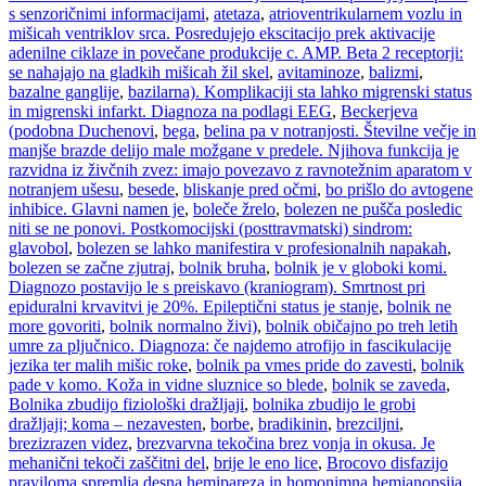
s senzoričnimi informacijami
,
atetaza
,
atrioventrikularnem vozlu in
mišicah ventriklov srca. Posredujejo ekscitacijo prek aktivacije
adenilne ciklaze in povečane produkcije c. AMP. Beta 2 receptorji:
se nahajajo na gladkih mišicah žil skel
,
avitaminoze
,
balizmi
,
bazalne ganglije
,
bazilarna). Komplikaciji sta lahko migrenski status
in migrenski infarkt. Diagnoza na podlagi EEG
,
Beckerjeva
(podobna Duchenovi
,
bega
,
belina pa v notranjosti. Številne večje in
manjše brazde delijo male možgane v predele. Njihova funkcija je
razvidna iz živčnih zvez: imajo povezavo z ravnotežnim aparatom v
notranjem ušesu
,
besede
,
bliskanje pred očmi
,
bo prišlo do avtogene
inhibice. Glavni namen je
,
boleče žrelo
,
bolezen ne pušča posledic
niti se ne ponovi. Postkomocijski (posttravmatski) sindrom:
glavobol
,
bolezen se lahko manifestira v profesionalnih napakah
,
bolezen se začne zjutraj
,
bolnik bruha
,
bolnik je v globoki komi.
Diagnozo postavijo le s preiskavo (kraniogram). Smrtnost pri
epiduralni krvavitvi je 20%. Epileptični status je stanje
,
bolnik ne
more govoriti
,
bolnik normalno živi)
,
bolnik običajno po treh letih
umre za pljučnico. Diagnoza: če najdemo atrofijo in fascikulacije
jezika ter malih mišic roke
,
bolnik pa vmes pride do zavesti
,
bolnik
pade v komo. Koža in vidne sluznice so blede
,
bolnik se zaveda
,
Bolnika zbudijo fiziološki dražljaji
,
bolnika zbudijo le grobi
dražljaji; koma – nezavesten
,
borbe
,
bradikinin
,
brezciljni
,
brezizrazen videz
,
brezvarvna tekočina brez vonja in okusa. Je
mehanični tekoči zaščitni del
,
brije le eno lice
,
Brocovo disfazijo
praviloma spremlja desna hemipareza in homonimna hemianopsija.