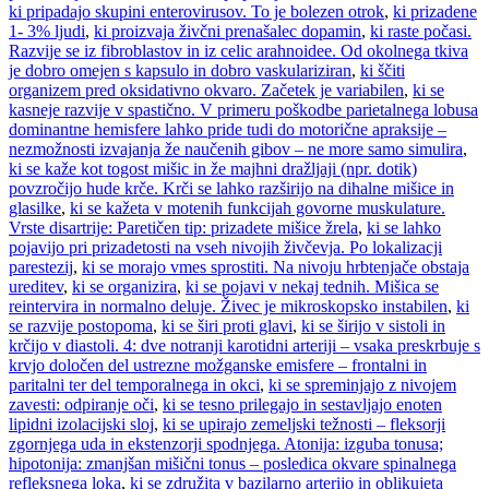
ki pripadajo skupini enterovirusov. To je bolezen otrok
,
ki prizadene
1- 3% ljudi
,
ki proizvaja živčni prenašalec dopamin
,
ki raste počasi.
Razvije se iz fibroblastov in iz celic arahnoidee. Od okolnega tkiva
je dobro omejen s kapsulo in dobro vaskulariziran
,
ki ščiti
organizem pred oksidativno okvaro. Začetek je variabilen
,
ki se
kasneje razvije v spastično. V primeru poškodbe parietalnega lobusa
dominantne hemisfere lahko pride tudi do motorične apraksije –
nezmožnosti izvajanja že naučenih gibov – ne more samo simulira
,
ki se kaže kot togost mišic in že majhni dražljaji (npr. dotik)
povzročijo hude krče. Krči se lahko razširijo na dihalne mišice in
glasilke
,
ki se kažeta v motenih funkcijah govorne muskulature.
Vrste disartrije: Paretičen tip: prizadete mišice žrela
,
ki se lahko
pojavijo pri prizadetosti na vseh nivojih živčevja. Po lokalizacji
parestezij
,
ki se morajo vmes sprostiti. Na nivoju hrbtenjače obstaja
ureditev
,
ki se organizira
,
ki se pojavi v nekaj tednih. Mišica se
reintervira in normalno deluje. Živec je mikroskopsko instabilen
,
ki
se razvije postopoma
,
ki se širi proti glavi
,
ki se širijo v sistoli in
krčijo v diastoli. 4: dve notranji karotidni arteriji – vsaka preskrbuje s
krvjo določen del ustrezne možganske emisfere – frontalni in
paritalni ter del temporalnega in okci
,
ki se spreminjajo z nivojem
zavesti: odpiranje oči
,
ki se tesno prilegajo in sestavljajo enoten
lipidni izolacijski sloj
,
ki se upirajo zemeljski težnosti – fleksorji
zgornjega uda in ekstenzorji spodnjega. Atonija: izguba tonusa;
hipotonija: zmanjšan mišični tonus – posledica okvare spinalnega
refleksnega loka
,
ki se združita v bazilarno arterijo in oblikujeta