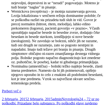
nejevoljni, depresivni in se “neradi” pogovarjajo. Moteno je
tudi branje “naglas” in pisanje.
Wernickova (receptivna) – je motnja razumevanja govora.
Lezija lokalizirana v senčnem režnju dominantne poloble; če
se poškodba razširi sta prizadeta tudi sluh in vid. Govor je
precej normalen (hitrost, ritem, melodija), lahko edino
prekomeren (logorea), pacienti govorijo »v prazno«. Včasih
uporabljajo napačne besede in besedne zveze, dodajajo črke
besedam in besede stavkom, izmišljujejo si nove besede
(neologizmi). Ne zavedajo se bolezni, nihče jih ne razume,
tudi oni drugih ne razumejo, zato so pogosto nestrpni in
napadalni. Imajo tudi težave pri branju in pisanju. Drugih
simptomov običajno ni-razen zmanjšanega desnega vidnega
polja. Bolnike pogosto napačno diagnosticirajo kot zmedene
oz. psihotične, še posebej, kadar ni gibalnega primanjkljaja.
Nominalna (amnestična) – bolniki težko najdejo besede, zlasti
imena predmetov. Namesto da bi jih poimenovali, opišejo
njegovo uporabo in to celo z enakimi ali podobnimi besedami,
kot je ime predmeta. Vzrok so največkrat okvare senčno-
temenskega predela.
Nevrologija
Preberi več o
Objavljeno
Avtor
Kategorije
Oznake
2 februarja, 2015
2 februarja, 2015
admin
Nevrologija
24 – 72 ur po
dne
poškodbi. Prizadane belo substanco. Po poškodbi glave najdemo