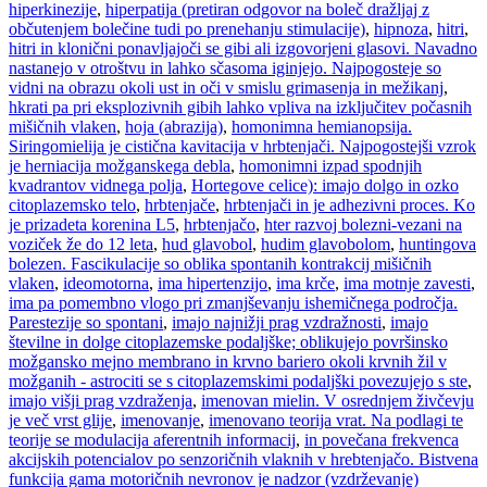
hiperkinezije
,
hiperpatija (pretiran odgovor na boleč dražljaj z
občutenjem bolečine tudi po prenehanju stimulacije)
,
hipnoza
,
hitri
,
hitri in klonični ponavljajoči se gibi ali izgovorjeni glasovi. Navadno
nastanejo v otroštvu in lahko sčasoma iginjejo. Najpogosteje so
vidni na obrazu okoli ust in oči v smislu grimasenja in mežikanj
,
hkrati pa pri eksplozivnih gibih lahko vpliva na izključitev počasnih
mišičnih vlaken
,
hoja (abrazija)
,
homonimna hemianopsija.
Siringomielija je cistična kavitacija v hrbtenjači. Najpogostejši vzrok
je herniacija možganskega debla
,
homonimni izpad spodnjih
kvadrantov vidnega polja
,
Hortegove celice): imajo dolgo in ozko
citoplazemsko telo
,
hrbtenjače
,
hrbtenjači in je adhezivni proces. Ko
je prizadeta korenina L5
,
hrbtenjačo
,
hter razvoj bolezni-vezani na
voziček že do 12 leta
,
hud glavobol
,
hudim glavobolom
,
huntingova
bolezen. Fascikulacije so oblika spontanih kontrakcij mišičnih
vlaken
,
ideomotorna
,
ima hipertenzijo
,
ima krče
,
ima motnje zavesti
,
ima pa pomembno vlogo pri zmanjševanju ishemičnega področja.
Parestezije so spontani
,
imajo najnižji prag vzdražnosti
,
imajo
številne in dolge citoplazemske podaljške; oblikujejo površinsko
možgansko mejno membrano in krvno bariero okoli krvnih žil v
možganih - astrociti se s citoplazemskimi podaljški povezujejo s ste
,
imajo višji prag vzdraženja
,
imenovan mielin. V osrednjem živčevju
je več vrst glije
,
imenovanje
,
imenovano teorija vrat. Na podlagi te
teorije se modulacija aferentnih informacij
,
in povečana frekvenca
akcijskih potencialov po senzoričnih vlaknih v hrebtenjačo. Bistvena
funkcija gama motoričnih nevronov je nadzor (vzdrževanje)