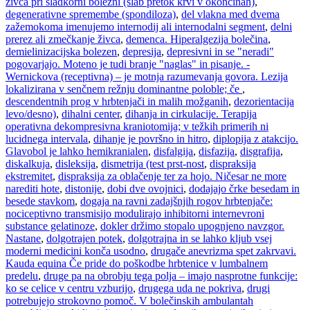
živca pri sladkorni bolezni (slab pretok krvi v okončinah)
,
degenerativne spremembe (spondiloza)
,
del vlakna med dvema
zažemokoma imenujemo internodij ali internodalni segment
,
delni
prerez ali zmečkanje živca
,
demenca. Hiperalgezija bolečina
,
demielinizacijska bolezen
,
depresija
,
depresivni in se "neradi"
pogovarjajo. Moteno je tudi branje "naglas" in pisanje. -
Wernickova (receptivna) – je motnja razumevanja govora. Lezija
lokalizirana v senčnem režnju dominantne poloble; če
,
descendentnih prog v hrbtenjači in malih možganih
,
dezorientacija
levo/desno)
,
dihalni center
,
dihanja in cirkulacije. Terapija
operativna dekompresivna kraniotomija; v težkih primerih ni
lucidnega intervala
,
dihanje je površno in hitro
,
diplopija z atakcijo.
Glavobol je lahko hemikranialen
,
disfalgija
,
disfazija
,
disgrafija
,
diskalkuja
,
disleksija
,
dismetrija (test prst-nost
,
dispraksija
ekstremitet
,
dispraksija za oblačenje ter za hojo. Ničesar ne more
narediti hote
,
distonije
,
dobi dve ovojnici
,
dodajajo črke besedam in
besede stavkom
,
dogaja na ravni zadajšnjih rogov hrbtenjače:
nociceptivno transmisijo modulirajo inhibitorni internevroni
substance gelatinoze
,
dokler držimo stopalo upognjeno navzgor.
Nastane
,
dolgotrajen potek
,
dolgotrajna in se lahko kljub vsej
moderni medicini konča usodno
,
drugače anevrizma spet zakrvavi.
Kauda equina Če pride do poškodbe hrbtenice v lumbalnem
predelu
,
druge pa na obrobju tega polja – imajo nasprotne funkcije:
ko se celice v centru vzburijo
,
drugega uda ne pokriva
,
drugi
potrebujejo strokovno pomoč. V bolečinskih ambulantah