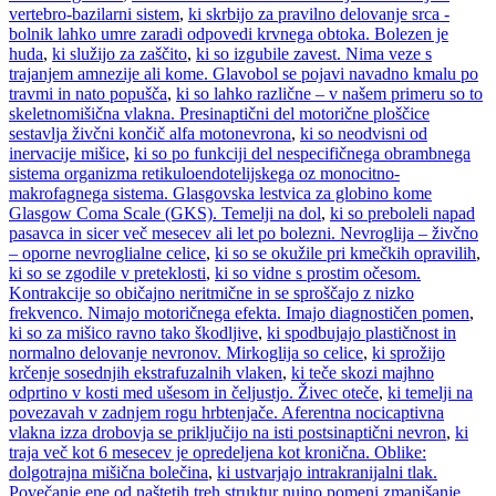
vertebro-bazilarni sistem
,
ki skrbijo za pravilno delovanje srca -
bolnik lahko umre zaradi odpovedi krvnega obtoka. Bolezen je
huda
,
ki služijo za zaščito
,
ki so izgubile zavest. Nima veze s
trajanjem amnezije ali kome. Glavobol se pojavi navadno kmalu po
travmi in nato popušča
,
ki so lahko različne – v našem primeru so to
skeletnomišična vlakna. Presinaptični del motorične ploščice
sestavlja živčni končič alfa motonevrona
,
ki so neodvisni od
inervacije mišice
,
ki so po funkciji del nespecifičnega obrambnega
sistema organizma retikuloendotelijskega oz monocitno-
makrofagnega sistema. Glasgovska lestvica za globino kome
Glasgow Coma Scale (GKS). Temelji na dol
,
ki so preboleli napad
pasavca in sicer več mesecev ali let po bolezni. Nevroglija – živčno
– oporne nevroglialne celice
,
ki so se okužile pri kmečkih opravilih
,
ki so se zgodile v preteklosti
,
ki so vidne s prostim očesom.
Kontrakcije so običajno neritmične in se sproščajo z nizko
frekvenco. Nimajo motoričnega efekta. Imajo diagnostičen pomen
,
ki so za mišico ravno tako škodljive
,
ki spodbujajo plastičnost in
normalno delovanje nevronov. Mirkoglija so celice
,
ki sprožijo
krčenje sosednjih ekstrafuzalnih vlaken
,
ki teče skozi majhno
odprtino v kosti med ušesom in čeljustjo. Živec oteče
,
ki temelji na
povezavah v zadnjem rogu hrbtenjače. Aferentna nocicaptivna
vlakna izza drobovja se priključijo na isti postsinaptični nevron
,
ki
traja več kot 6 mesecev je opredeljena kot kronična. Oblike:
dolgotrajna mišična bolečina
,
ki ustvarjajo intrakranijalni tlak.
Povečanje ene od naštetih treh struktur nujno pomeni zmanjšanje