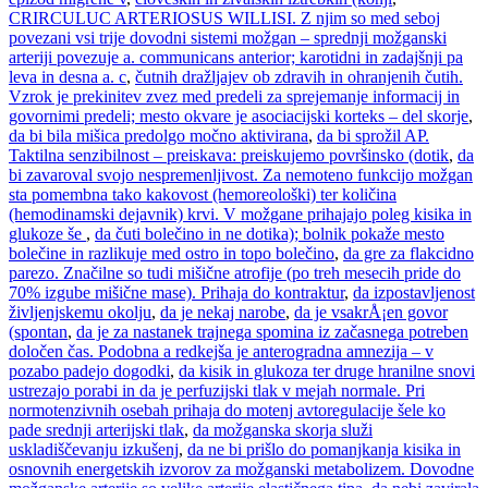
CRIRCULUC ARTERIOSUS WILLISI. Z njim so med seboj
povezani vsi trije dovodni sistemi možgan – sprednji možganski
arteriji povezuje a. communicans anterior; karotidni in zadajšnji pa
leva in desna a. c
,
čutnih dražljajev ob zdravih in ohranjenih čutih.
Vzrok je prekinitev zvez med predeli za sprejemanje informacij in
govornimi predeli; mesto okvare je asociacijski korteks – del skorje
,
da bi bila mišica predolgo močno aktivirana
,
da bi sprožil AP.
Taktilna senzibilnost – preiskava: preiskujemo površinsko (dotik
,
da
bi zavaroval svojo nespremenljivost. Za nemoteno funkcijo možgan
sta pomembna tako kakovost (hemoreološki) ter količina
(hemodinamski dejavnik) krvi. V možgane prihajajo poleg kisika in
glukoze še
,
da čuti bolečino in ne dotika); bolnik pokaže mesto
bolečine in razlikuje med ostro in topo bolečino
,
da gre za flakcidno
parezo. Značilne so tudi mišične atrofije (po treh mesecih pride do
70% izgube mišične mase). Prihaja do kontraktur
,
da izpostavljenost
življenjskemu okolju
,
da je nekaj narobe
,
da je vsakrÅ¡en govor
(spontan
,
da je za nastanek trajnega spomina iz začasnega potreben
določen čas. Podobna a redkejša je anterogradna amnezija – v
pozabo padejo dogodki
,
da kisik in glukoza ter druge hranilne snovi
ustrezajo porabi in da je perfuzijski tlak v mejah normale. Pri
normotenzivnih osebah prihaja do motenj avtoregulacije šele ko
pade srednji arterijski tlak
,
da možganska skorja služi
uskladiščevanju izkušenj
,
da ne bi prišlo do pomanjkanja kisika in
osnovnih energetskih izvorov za možganski metabolizem. Dovodne