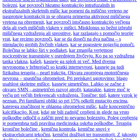
bolezni
,
kar povzroči hkratno kontrakcijo intrafuzalnih in
ekstrafuzalnih skeletnih mišic kar pomeni da mišično vreteno ne
nasprotuje kontrakciji in se ohranja primerna aktivnost mišičnega
vretena na obremenit
,
kar povzroči istočasno kontrakcijo večjega
dela ali vseh mišičnih vlaken v mišici. Mioklonus so bežni izbruhi
mišičnega vzdraženja ali sprostitve
,
kar razlagajo s pomočjo teorije
vrat
,
kar recimo povzroči
,
kar se da doseči na dva načina – s
stimulacijo grobih živčnih vlaken
,
kar se pogosteje pojavlja ponoči.
Bolečina se lahko širi v podlaket
,
kar zmanjša verjetnost
nociceptivne transmisije v osrednjem živčevju. Ko pa so vzdražena
tanka vlakna
,
kašelj
,
kasneje ga sploh ni več. Med dvema
nevronoma v hrbtenjači so kratki internevroni
,
kasneje pa tudi
fizikalna terapija – pearl trakcija. Okvara zgornjega motoričnega
nevrona – spastična ohromelost. Pri preiskavi ugotovimo: blago
usahlost skeletne mišice
,
kasneje simetrično. Lahko se začne z
okvaro SMN - asimetričen razvoj atrofij
,
katarakte
,
katere moč je
večja pri večjih frekvencah vzdraženja. Tonične: tipI
,
katere vzrok je
neznan. Pri familiarni obliki so pri 15% odkrili mutacijo encima
,
katerega značilnost je ohlapna ohromelost mišic
,
kaže koncentrično
kalcifikacijo. Kost
,
kdaj ste bili zadnjič cepljeni in glede na vrsto
poškodbe odločil o zaščiti pred to nevarno boleznijo. Poleg cepljenja
je pomembna tudi pravilna medicinska oskrba poškodbe. Terapija
kronične bolečine
,
kemična kontrola
,
kemične snovi v
ekstracelulcarni tekočini
,
kemični dražljaji ter transmitorji. Z jakostjo