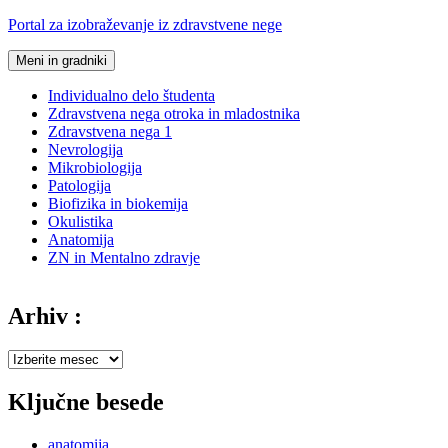
Preskoči
Portal za izobraževanje iz zdravstvene nege
na
vsebino
Meni in gradniki
Individualno delo študenta
Zdravstvena nega otroka in mladostnika
Zdravstvena nega 1
Nevrologija
Mikrobiologija
Patologija
Biofizika in biokemija
Okulistika
Anatomija
ZN in Mentalno zdravje
Arhiv :
Arhiv
:
Ključne besede
anatomija