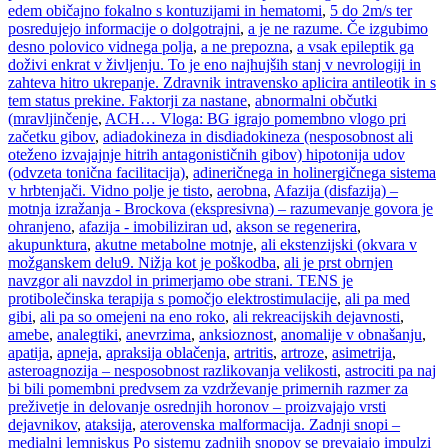
edem običajno fokalno s kontuzijami in hematomi
,
5 do 2m/s ter
posredujejo informacije o dolgotrajni
,
a je ne razume. Če izgubimo
desno polovico vidnega polja
,
a ne prepozna
,
a vsak epileptik ga
doživi enkrat v življenju. To je eno najhujših stanj v nevrologiji in
zahteva hitro ukrepanje. Zdravnik intravensko aplicira antileotik in s
tem status prekine. Faktorji za nastane
,
abnormalni občutki
(mravljinčenje
,
ACH… Vloga: BG igrajo pomembno vlogo pri
začetku gibov
,
adiadokineza in disdiadokineza (nesposobnost ali
oteženo izvajajnje hitrih antagonističnih gibov) hipotonija udov
(odvzeta tonična facilitacija)
,
adineričnega in holinergičnega sistema
v hrbtenjači. Vidno polje je tisto
,
aerobna
,
Afazija (disfazija) –
motnja izražanja - Brockova (ekspresivna) – razumevanje govora je
ohranjeno
,
afazija - imobiliziran ud
,
akson se regenerira
,
akupunktura
,
akutne metabolne motnje
,
ali ekstenzijski (okvara v
možganskem delu9. Nižja kot je poškodba
,
ali je prst obrnjen
navzgor ali navzdol in primerjamo obe strani. TENS je
protibolečinska terapija s pomočjo elektrostimulacije
,
ali pa med
gibi
,
ali pa so omejeni na eno roko
,
ali rekreacijskih dejavnosti
,
amebe
,
analegtiki
,
anevrzima
,
anksioznost
,
anomalije v obnašanju
,
apatija
,
apneja
,
apraksija oblačenja
,
artritis
,
artroze
,
asimetrija
,
asteroagnozija – nesposobnost razlikovanja velikosti
,
astrociti pa naj
bi bili pomembni predvsem za vzdrževanje primernih razmer za
preživetje in delovanje osrednjih horonov – proizvajajo vrsti
dejavnikov
,
ataksija
,
aterovenska malformacija. Zadnji snopi –
medialni lemniskus Po sistemu zadnjih snopov se prevajajo impulzi