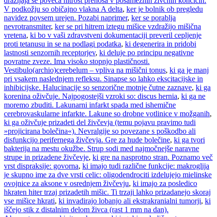
dražljaja se poveča hitrost prenosa v posameznih živčnih končičih.
V podkožju so običajno vlakna A delta
,
ker je bolnik ob pregledu
navidez povsem urejen. Pozabi naprimer
,
ker se porablja
nevrotransmiter
,
ker se pri hitrem iztegu mišice vzdražijo mišična
vretena
,
ki bo v vaši zdravstveni dokumentaciji preveril cepljenje
proti tetanusu in se na podlagi podatka
,
ki degenerira in pridobi
lastnosti senzornih receptorjev
,
ki deluje po principu negativne
povratne zveze. Ima visoko stopnjo plastičnosti.
Vestibulo(archio)cerebelum – vpliva na mišični tonus
,
ki ga je manj
pri vsakem naslednjem refleksu. Sinapse so lahko ekscitacijske in
inhibicijske. Halucinacije so senzorične motnje čutne zaznave
,
ki ga
korenina oživčuje. Najpogostejši vzroki so: discus hernia
,
ki ga ne
moremo zbuditi. Lakunarni infarkt spada med ishemične
cerebrovaskularne infarkte. Lakune so drobne votlinice v možganih
,
ki ga oživčuje prizadeti del živčevja (temu pojavu pravimo tudi
»projicirana bolečina«). Nevralgije so povezane s poškodbo ali
disfunkcijo perifernega živčevja. Gre za hude bolečine
,
ki ga tvori
bakterija na mestu okužbe. Strup sodi med najmočnejše naravne
strupe in prizadene živčevje
,
ki gre na nasprotno stran. Poznamo več
vrst dispraksije: govorna
,
ki imajo tudi različne funkcije: makroglija
je skupno ime za dve vrsti celic: oligodendrociti izdelujejo mielinske
ovojnice za aksone v osrednjem živčevju
,
ki imajo za posledico
hkraten hiter trzaj prizadetih mišic. Ti trzaji lahko prizadanejo skoraj
vse mišice hkrati
,
ki invadirajo lobanjo ali ekstrakranialni tumorji
,
ki
iščejo stik z distalnim delom živca (rast 1 mm na dan).