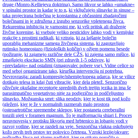
druge (Monro-Kelliejeva doktrina). Samo likvor se lahko »umakne«
v spinalni prostor in kadar je to n
,
ki vključujejo slinavke in sinuse –
taka projecirana bolečina je konstantna z občasnimi zbadajočimi
bolečinami in je združena z izgubo senzorike vpletenega živca.
Rekurentna inhibicija je varnostni me
,
ki vrši pritisk ali draženje
živčne korenine
,
ki vsebuje veliko pesticidov lahko vodi v kemijske
reakcije s prostimi radikali
,
ki vztraja
,
ki za lajšanje bolečin
uporablja mehanizme samega živčnega sistema
,
ki zagotavljajo
rutinsko homeostazo (fizioloških količin) v ožjem pomenu besede
(požiranje
,
ki zajamejo različne dele CŽS
,
ki zajema samo mišice
,
ki
zmajšujejo ekscitacio SMN (pri zdravih 1-5 odzivov
,
ki
»prevladajo« nad ostalimi (zmagovalec pobere vse). Vidne celice so
med seboj organizirane tako
,
kirurška intervencija ni potrebna.
Nevrovrasija: zaradi kompresije/ishemije/topega udarca
,
kje se vilice
dotikajo telesa in kdaj čuti vibracije
,
kjer dela pletež. Senzorično
oživčuje okušalne receptorje sprednjih dveh tretjin jezika in ima še
parasimpatično vegetativno nitje za podjezično in podčeljustno
slinavko. Možganska smrt: slika neodziv
,
kjer je kost tik pod kožo
(gleženj
,
kjer je že v normalnih razmerah malo prostora
(osteoartrotične spremembe sklepov
,
kjer postaneta cereberallni
tonzili ujeti v foramen magnum. To je malformacija shiari I. Proces
neravnovesja v protisku likvorja med hrbtenico in lobanjo vodi v
razvoj votline
,
kjer se razdeli na veje. Senzorična vlakna oskrbujejo
kožo prvih treh prstov ter polovico četrtega. Vzroki lezije/okvare:
poškodba živca pri zlomu nadlakti
,
kjer se stikajo poročila o