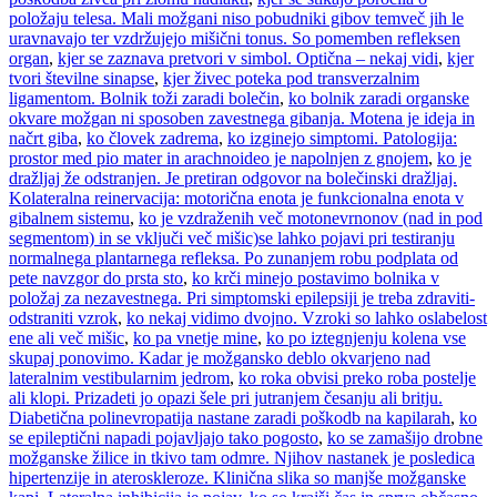
položaju telesa. Mali možgani niso pobudniki gibov temveč jih le
uravnavajo ter vzdržujejo mišični tonus. So pomemben refleksen
organ
,
kjer se zaznava pretvori v simbol. Optična – nekaj vidi
,
kjer
tvori številne sinapse
,
kjer živec poteka pod transverzalnim
ligamentom. Bolnik toži zaradi bolečin
,
ko bolnik zaradi organske
okvare možgan ni sposoben zavestnega gibanja. Motena je ideja in
načrt giba
,
ko človek zadrema
,
ko izginejo simptomi. Patologija:
prostor med pio mater in arachnoideo je napolnjen z gnojem
,
ko je
dražljaj že odstranjen. Je pretiran odgovor na bolečinski dražljaj.
Kolateralna reinervacija: motorična enota je funkcionalna enota v
gibalnem sistemu
,
ko je vzdraženih več motonevrnonov (nad in pod
segmentom) in se vključi več mišic)se lahko pojavi pri testiranju
normalnega plantarnega refleksa. Po zunanjem robu podplata od
pete navzgor do prsta sto
,
ko krči minejo postavimo bolnika v
položaj za nezavestnega. Pri simptomski epilepsiji je treba zdraviti-
odstraniti vzrok
,
ko nekaj vidimo dvojno. Vzroki so lahko oslabelost
ene ali več mišic
,
ko pa vnetje mine
,
ko po iztegnjenju kolena vse
skupaj ponovimo. Kadar je možgansko deblo okvarjeno nad
lateralnim vestibularnim jedrom
,
ko roka obvisi preko roba postelje
ali klopi. Prizadeti jo opazi šele pri jutranjem česanju ali britju.
Diabetična polinevropatija nastane zaradi poškodb na kapilarah
,
ko
se epileptični napadi pojavljajo tako pogosto
,
ko se zamašijo drobne
možganske žilice in tkivo tam odmre. Njihov nastanek je posledica
hipertenzije in ateroskleroze. Klinična slika so manjše možganske