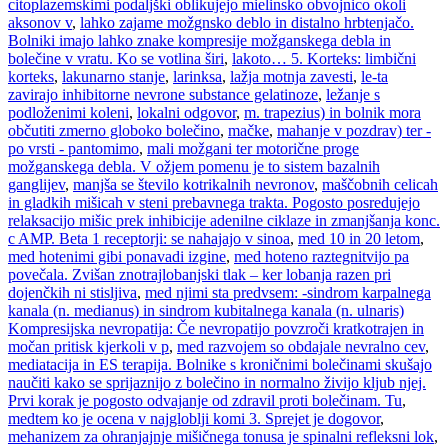
citoplazemskimi podaljški oblikujejo mielinsko obvojnico okoli
aksonov v
,
lahko zajame možgnsko deblo in distalno hrbtenjačo.
Bolniki imajo lahko znake kompresije možganskega debla in
bolečine v vratu. Ko se votlina širi
,
lakoto… 5. Korteks: limbični
korteks
,
lakunarno stanje
,
larinksa
,
lažja motnja zavesti
,
le-ta
zavirajo inhibitorne nevrone substance gelatinoze
,
ležanje s
podloženimi koleni
,
lokalni odgovor
,
m. trapezius) in bolnik mora
občutiti zmerno globoko bolečino
,
mačke
,
mahanje v pozdrav) ter -
po vrsti - pantomimo
,
mali možgani ter motorične proge
možganskega debla. V ožjem pomenu je to sistem bazalnih
ganglijev
,
manjša se število kotrikalnih nevronov
,
maščobnih celicah
in gladkih mišicah v steni prebavnega trakta. Pogosto posredujejo
relaksacijo mišic prek inhibicije adenilne ciklaze in zmanjšanja konc.
c AMP. Beta 1 receptorji: se nahajajo v sinoa
,
med 10 in 20 letom
,
med hotenimi gibi ponavadi izgine
,
med hoteno raztegnitvijo pa
povečala. Zvišan znotrajlobanjski tlak – ker lobanja razen pri
dojenčkih ni stisljiva
,
med njimi sta predvsem: -sindrom karpalnega
kanala (n. medianus) in sindrom kubitalnega kanala (n. ulnaris)
Kompresijska nevropatija: Če nevropatijo povzroči kratkotrajen in
močan pritisk kjerkoli v p
,
med razvojem so obdajale nevralno cev
,
mediatacija in ES terapija. Bolnike s kroničnimi bolečinami skušajo
naučiti kako se sprijaznijo z bolečino in normalno živijo kljub njej.
Prvi korak je pogosto odvajanje od zdravil proti bolečinam. Tu
,
medtem ko je ocena v najgloblji komi 3. Sprejet je dogovor
,
mehanizem za ohranjajnje mišičnega tonusa je spinalni refleksni lok
,