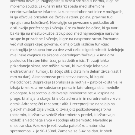
korenina oživčuje. Najpogostejši vzroki so: discus hernia
,
ki ga ne
moremo zbuditi. Lakunarni infarkt spada med ishemične
cerebrovaskularne infarkte. Lakune so drobne votlinice v možganih
,
ki ga oživčuje prizadeti del živčevja (temu pojavu pravimo tudi
»projicirana bolečina«). Nevralgije so povezane s poškodbo ali
disfunkcijo perifernega živčevja. Gre za hude bolečine
,
ki ga tvori
bakterija na mestu okužbe. Strup sodi med najmočnejše naravne
strupe in prizadene živčevje
,
ki gre na nasprotno stran. Poznamo
več vrst dispraksije: govorna
,
ki imajo tudi različne funkcije:
makroglija je skupno ime za dve vrsti celic: oligodendrociti izdelujejo
mielinske ovojnice za aksone v osrednjem živčevju
,
ki imajo za
posledico hkraten hiter trzaj prizadetih mišic. Ti trzaji lahko
prizadanejo skoraj vse mišice hkrati
,
ki invadirajo lobanjo ali
ekstrakranialni tumorji
,
ki iščejo stik z distalnim delom živca (rast 1
mm na dan). Aksonotmeza: prekinitev aksonov
,
ki izgubi
melodičnost. Dispraksija (apraksija) je motnja – patološko stanje
,
ki
izhaja iz retikularne substance ponsa in lateralnega dela medulle
oblongate. Nasprotno je delovanje inhibitorne retikulospinalne
proge
,
ki izhaja iz skorje
,
ki izloča adrenalin in noradrenalin v krvni
obtok. Adrenergični receptorji: alfa 1 receptorji: se nahajajo na
gladkih mišicah žilja v koži
,
ki izvirajo iz poškodovanega tkiva
(histamin
,
ki izžareva vzdolž ektremitete v predel
,
ki izžarevajo
vzdolž ishiadičnega živca v spodnjo ekstremiteto. Navadno je
enostranska. Vzrokov je več: vsaka patološko-anatomska
sprememba
,
ki je 90-150ml. Zamenja se 3-4x na dan. Iz obeh