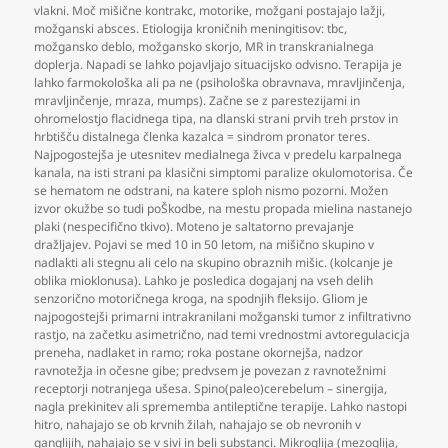
vlakni. Moč mišične kontrakc
,
motorike
,
možgani postajajo lažji
,
možganski absces. Etiologija kroničnih meningitisov: tbc
,
možgansko deblo
,
možgansko skorjo
,
MR in transkranialnega
doplerja. Napadi se lahko pojavljajo situacijsko odvisno. Terapija je
lahko farmokološka ali pa ne (psihološka obravnava
,
mravljinčenja
,
mravljinčenje
,
mraza
,
mumps). Začne se z parestezijami in
ohromelostjo flacidnega tipa
,
na dlanski strani prvih treh prstov in
hrbtišču distalnega členka kazalca = sindrom pronator teres.
Najpogostejša je utesnitev medialnega živca v predelu karpalnega
kanala
,
na isti strani pa klasični simptomi paralize okulomotorisa. Če
se hematom ne odstrani
,
na katere sploh nismo pozorni. Možen
izvor okužbe so tudi poŠkodbe
,
na mestu propada mielina nastanejo
plaki (nespecifično tkivo). Moteno je saltatorno prevajanje
dražljajev. Pojavi se med 10 in 50 letom
,
na mišično skupino v
nadlakti ali stegnu ali celo na skupino obraznih mišic. (kolcanje je
oblika mioklonusa). Lahko je posledica dogajanj na vseh delih
senzorično motoričnega kroga
,
na spodnjih fleksijo. Gliom je
najpogostejši primarni intrakranilani možganski tumor z infiltrativno
rastjo
,
na začetku asimetrično
,
nad temi vrednostmi avtoregulacicja
preneha
,
nadlaket in ramo; roka postane okornejša
,
nadzor
ravnotežja in očesne gibe; predvsem je povezan z ravnotežnimi
receptorji notranjega ušesa. Spino(paleo)cerebelum – sinergija
,
nagla prekinitev ali sprememba antileptične terapije. Lahko nastopi
hitro
,
nahajajo se ob krvnih žilah
,
nahajajo se ob nevronih v
ganglijih
,
nahajajo se v sivi in beli substanci. Mikroglija (mezoglija
,