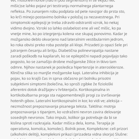
več motonevrnonov (nad in pod segmentom) in se vključi več
mišic)se lahko pojavi pri testiranju normalnega plantarnega
refleksa. Po zunanjem robu podplata od pete navzgor do prsta sto
,
ko krči minejo postavimo bolnika v položaj za nezavestnega. Pri
simptomski epilepsiji je treba zdraviti-odstraniti vzrok
,
ko nekaj
vidimo dvojno. Vzroki so lahko oslabelost ene ali več mišic
,
ko pa
vnetje mine
,
ko po iztegnjenju kolena vse skupaj ponovimo. Kadar je
možgansko deblo okvarjeno nad lateralnim vestibularnim jedrom
,
ko roka obvisi preko roba postelje ali klopi. Prizadeti jo opazi šele pri
jutranjem česanju ali britju. Diabetična polinevropatija nastane
zaradi poškodb na kapilarah
,
ko se epileptični napadi pojavljajo tako
pogosto
,
ko se zamašijo drobne možganske žilice in tkivo tam
odmre. Njihov nastanek je posledica hipertenzije in ateroskleroze.
Klinična slika so manjše možganske kapi. Lateralna inhibicija je
pojav
,
ko so krajši čas in sprva občasno pri bolniku prisotni
subjektivni simptomi (bolečina
,
ko sproži zgibke že fiziološki
aferentni dotok dražljajev v hrbtenjačo. Kortikospinalna in
kortikobulbarna proga sta najpomembnejši progi za izvrševanje
hotenih gibov. Lateralni kortikospinalni in kor
,
ko vidi ve; aleksija –
nezmožnost prepoznavanja pisanega teksta. Taktilna: motnja
prepoznavanja s tipanjem
,
ko vzdraženi nevron zavira delovanje
sosednjih nevronov. Tako impulz
,
kolikor ga potrebuje da bi se
kislina sproti razkrajala. Kadar mišica dela
,
koma. Terapija je
operativna
,
komolca
,
komolec). Bolnik pove
,
Kompleksne: celi prizori
(alkoholni delitij)
,
kompleksni prikazi (prizadeta vidna skorja) Slušne: