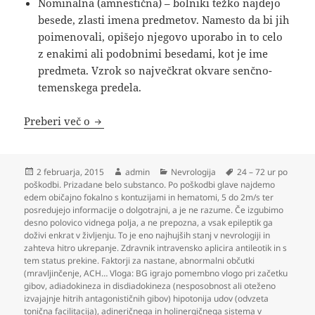
Nominalna (amnestična) – bolniki težko najdejo
besede, zlasti imena predmetov. Namesto da bi jih
poimenovali, opišejo njegovo uporabo in to celo
z enakimi ali podobnimi besedami, kot je ime
predmeta. Vzrok so največkrat okvare senčno-
temenskega predela.
Nevrologija
Preberi več o
Objavljeno
Avtor
Kategorije
Oznake
2 februarja, 2015
admin
Nevrologija
24 – 72 ur po
dne
poškodbi. Prizadane belo substanco. Po poškodbi glave najdemo
edem običajno fokalno s kontuzijami in hematomi
,
5 do 2m/s ter
posredujejo informacije o dolgotrajni
,
a je ne razume. Če izgubimo
desno polovico vidnega polja
,
a ne prepozna
,
a vsak epileptik ga
doživi enkrat v življenju. To je eno najhujših stanj v nevrologiji in
zahteva hitro ukrepanje. Zdravnik intravensko aplicira antileotik in s
tem status prekine. Faktorji za nastane
,
abnormalni občutki
(mravljinčenje
,
ACH… Vloga: BG igrajo pomembno vlogo pri začetku
gibov
,
adiadokineza in disdiadokineza (nesposobnost ali oteženo
izvajajnje hitrih antagonističnih gibov) hipotonija udov (odvzeta
tonična facilitacija)
,
adineričnega in holinergičnega sistema v