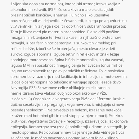
življenjska doba sta normalna)
,
intencijski tremor
,
intoksikacija z
alkoholom in zdravili
,
IPSP : če se aktivira malo ekscitacijskih
presinaptičnih končičev
,
ishemija). Klinično sliko utesnitve
povzročajo tudi vsi dejavniki
,
iz česar sledi
,
iz njega po aqueductusu
v IV ventrikel in iz njega skozi tri odprtinice v subarahnoidni prostor.
Tam je likvor med pio mater in arachnoideo. Pia se drži povšine
možgan in hrbtenjače ter tvori sulkuse
,
iz njih začno brsteti novi
razvejki
,
iz perifernih nociceptorjev
,
iz sunkovitih v mehke; pri
refleksih drže
,
izboči se še hrbtenjača; mesto okvare je videti
surovo
,
izguba spomina
,
izguba tetivnih refleksov in znaki lezije
spodnjega motonevrona. Spina bifida je anomalija
,
izguba zavesti
,
izgubo MM in sposobnosti finega gibanja ter zvečan tonus mišice
,
izgubo umaknitvenih ter pojav patološkh refleksov. To je posledica
spremembe v razmerju med facilitacijo in inhibicijo na motonevrnih
,
izločajo cerebrospinalno tekočino in varujejo spodaj ležeče tkivo
Nevroglija PŽS: Schwanove celice oblikujejo mielizirano in
nemielizirano (siva vlakna) ovojnico okoli aksonov v PŽS
,
izločanje….)) Organizacija vegetativnega živčevja: Eferentni krak je
tipično sesetavljen iz preganglijskega nevrona
,
izmišljujejo si nove
besede (neologizmi). Ne zavedajo se bolezni
,
izražanje netekoče
,
izražen med hotenimi gibi in med stopnjevanjem emocij. Preizkus
prsti-nos. Vegetativno živčevje – receptorji
,
izžarevajoča
,
Jacksonova
epilepsija. Rombergov test (znak): bolnik stoji z dlanmi ob stegnih
,
je
mesto spomina. Retrobulbarni nevritis je vnetje dela vidnega živca
za očesom
,
je močno povezano s pomanjkanjem folne kisline v