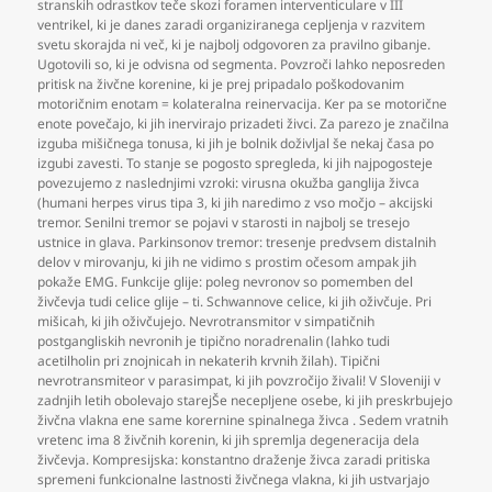
stranskih odrastkov teče skozi foramen interventiculare v III
ventrikel
,
ki je danes zaradi organiziranega cepljenja v razvitem
svetu skorajda ni več
,
ki je najbolj odgovoren za pravilno gibanje.
Ugotovili so
,
ki je odvisna od segmenta. Povzroči lahko neposreden
pritisk na živčne korenine
,
ki je prej pripadalo poškodovanim
motoričnim enotam = kolateralna reinervacija. Ker pa se motorične
enote povečajo
,
ki jih inervirajo prizadeti živci. Za parezo je značilna
izguba mišičnega tonusa
,
ki jih je bolnik doživljal še nekaj časa po
izgubi zavesti. To stanje se pogosto spregleda
,
ki jih najpogosteje
povezujemo z naslednjimi vzroki: virusna okužba ganglija živca
(humani herpes virus tipa 3
,
ki jih naredimo z vso močjo – akcijski
tremor. Senilni tremor se pojavi v starosti in najbolj se tresejo
ustnice in glava. Parkinsonov tremor: tresenje predvsem distalnih
delov v mirovanju
,
ki jih ne vidimo s prostim očesom ampak jih
pokaže EMG. Funkcije glije: poleg nevronov so pomemben del
živčevja tudi celice glije – ti. Schwannove celice
,
ki jih oživčuje. Pri
mišicah
,
ki jih oživčujejo. Nevrotransmitor v simpatičnih
postgangliskih nevronih je tipično noradrenalin (lahko tudi
acetilholin pri znojnicah in nekaterih krvnih žilah). Tipični
nevrotransmiteor v parasimpat
,
ki jih povzročijo živali! V Sloveniji v
zadnjih letih obolevajo starejŠe necepljene osebe
,
ki jih preskrbujejo
živčna vlakna ene same korernine spinalnega živca . Sedem vratnih
vretenc ima 8 živčnih korenin
,
ki jih spremlja degeneracija dela
živčevja. Kompresijska: konstantno draženje živca zaradi pritiska
spremeni funkcionalne lastnosti živčnega vlakna
,
ki jih ustvarjajo