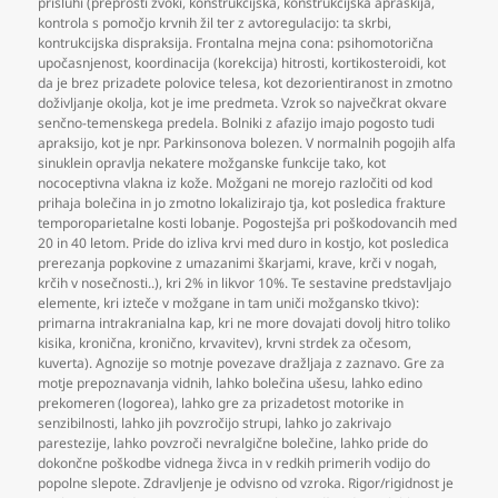
prisluhi (preprosti zvoki
,
konstrukcijska
,
konstrukcijska apraskija
,
kontrola s pomočjo krvnih žil ter z avtoregulacijo: ta skrbi
,
kontrukcijska dispraksija. Frontalna mejna cona: psihomotorična
upočasnjenost
,
koordinacija (korekcija) hitrosti
,
kortikosteroidi
,
kot
da je brez prizadete polovice telesa
,
kot dezorientiranost in zmotno
doživljanje okolja
,
kot je ime predmeta. Vzrok so največkrat okvare
senčno-temenskega predela. Bolniki z afazijo imajo pogosto tudi
apraksijo
,
kot je npr. Parkinsonova bolezen. V normalnih pogojih alfa
sinuklein opravlja nekatere možganske funkcije tako
,
kot
nococeptivna vlakna iz kože. Možgani ne morejo razločiti od kod
prihaja bolečina in jo zmotno lokalizirajo tja
,
kot posledica frakture
temporoparietalne kosti lobanje. Pogostejša pri poškodovancih med
20 in 40 letom. Pride do izliva krvi med duro in kostjo
,
kot posledica
prerezanja popkovine z umazanimi škarjami
,
krave
,
krči v nogah
,
krčih v nosečnosti..)
,
kri 2% in likvor 10%. Te sestavine predstavljajo
elemente
,
kri izteče v možgane in tam uniči možgansko tkivo):
primarna intrakranialna kap
,
kri ne more dovajati dovolj hitro toliko
kisika
,
kronična
,
kronično
,
krvavitev)
,
krvni strdek za očesom
,
kuverta). Agnozije so motnje povezave dražljaja z zaznavo. Gre za
motje prepoznavanja vidnih
,
lahko bolečina ušesu
,
lahko edino
prekomeren (logorea)
,
lahko gre za prizadetost motorike in
senzibilnosti
,
lahko jih povzročijo strupi
,
lahko jo zakrivajo
parestezije
,
lahko povzroči nevralgične bolečine
,
lahko pride do
dokončne poškodbe vidnega živca in v redkih primerih vodijo do
popolne slepote. Zdravljenje je odvisno od vzroka. Rigor/rigidnost je