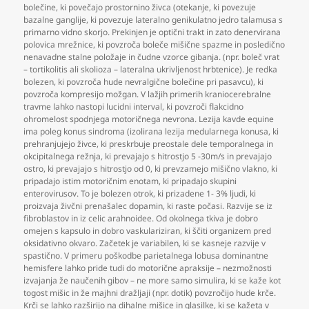
bolečine
,
ki povečajo prostornino živca (otekanje
,
ki povezuje
bazalne ganglije
,
ki povezuje lateralno genikulatno jedro talamusa s
primarno vidno skorjo. Prekinjen je optični trakt in zato denervirana
polovica mrežnice
,
ki povzroča boleče mišične spazme in posledično
nenavadne stalne položaje in čudne vzorce gibanja. (npr. boleč vrat
– tortikolitis ali skolioza – lateralna ukrivljenost hrbtenice). Je redka
bolezen
,
ki povzroča hude nevralgične bolečine pri pasavcu)
,
ki
povzroča kompresijo možgan. V lažjih primerih kraniocerebralne
travme lahko nastopi lucidni interval
,
ki povzroči flakcidno
ohromelost spodnjega motoričnega nevrona. Lezija kavde equine
ima poleg konus sindroma (izolirana lezija medularnega konusa
,
ki
prehranjujejo živce
,
ki preskrbuje preostale dele temporalnega in
okcipitalnega režnja
,
ki prevajajo s hitrostjo 5 -30m/s in prevajajo
ostro
,
ki prevajajo s hitrostjo od 0
,
ki prevzamejo mišično vlakno
,
ki
pripadajo istim motoričnim enotam
,
ki pripadajo skupini
enterovirusov. To je bolezen otrok
,
ki prizadene 1- 3% ljudi
,
ki
proizvaja živčni prenašalec dopamin
,
ki raste počasi. Razvije se iz
fibroblastov in iz celic arahnoidee. Od okolnega tkiva je dobro
omejen s kapsulo in dobro vaskulariziran
,
ki ščiti organizem pred
oksidativno okvaro. Začetek je variabilen
,
ki se kasneje razvije v
spastično. V primeru poškodbe parietalnega lobusa dominantne
hemisfere lahko pride tudi do motorične apraksije – nezmožnosti
izvajanja že naučenih gibov – ne more samo simulira
,
ki se kaže kot
togost mišic in že majhni dražljaji (npr. dotik) povzročijo hude krče.
Krči se lahko razširijo na dihalne mišice in glasilke
,
ki se kažeta v