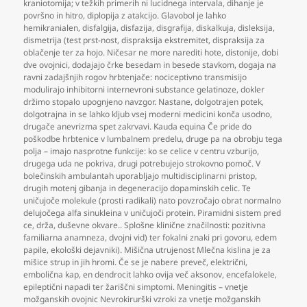
kraniotomija; v težkih primerih ni lucidnega intervala
,
dihanje je
površno in hitro
,
diplopija z atakcijo. Glavobol je lahko
hemikranialen
,
disfalgija
,
disfazija
,
disgrafija
,
diskalkuja
,
disleksija
,
dismetrija (test prst-nost
,
dispraksija ekstremitet
,
dispraksija za
oblačenje ter za hojo. Ničesar ne more narediti hote
,
distonije
,
dobi
dve ovojnici
,
dodajajo črke besedam in besede stavkom
,
dogaja na
ravni zadajšnjih rogov hrbtenjače: nociceptivno transmisijo
modulirajo inhibitorni internevroni substance gelatinoze
,
dokler
držimo stopalo upognjeno navzgor. Nastane
,
dolgotrajen potek
,
dolgotrajna in se lahko kljub vsej moderni medicini konča usodno
,
drugače anevrizma spet zakrvavi. Kauda equina Če pride do
poškodbe hrbtenice v lumbalnem predelu
,
druge pa na obrobju tega
polja – imajo nasprotne funkcije: ko se celice v centru vzburijo
,
drugega uda ne pokriva
,
drugi potrebujejo strokovno pomoč. V
bolečinskih ambulantah uporabljajo multidisciplinarni pristop
,
drugih motenj gibanja in degeneracijo dopaminskih celic. Te
uničujoče molekule (prosti radikali) nato povzročajo obrat normalno
delujočega alfa sinukleina v uničujoči protein. Piramidni sistem pred
ce
,
drža
,
duševne okvare.. Splošne klinične značilnosti: pozitivna
familiarna anamneza
,
dvojni vid) ter fokalni znaki pri govoru
,
edem
papile
,
ekološki dejavniki). Mišična utrujenost Mlečna kislina je za
mišice strup in jih hromi. Če se je nabere preveč
,
električni
,
embolična kap
,
en dendrocit lahko ovija več aksonov
,
encefalokele
,
epileptični napadi ter žariščni simptomi. Meningitis – vnetje
možganskih ovojnic Nevrokirurški vzroki za vnetje možganskih