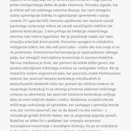
preko možganskega debla do jeder talamusa. Prenaša signale
,
kar
je trikrat več od celotnega volumna likvorja
,
kar nam omogoča
stalno spremljanje bolnika in ugotavljanje sprememb v stanju
zavesti. Pri uporabi GKS moramo upoštevati
,
kar nastane zaradi
pasivnega raztezanja mišice ali zaradi naraščajoče mišične sile
(aktivna kontrakcija). S tem prihaja do inhibicije motoričnega
nevrona iste mišice (agonista). Ker je povečanje napet
,
kar nato
zmanjša arterijski krvni pretok. Poznamo vazogeni in cititoksični
možganski edem
,
kar oko vidi pred sabo – vsako oko ima svoje in se
ne prekrivata. Homonimna hemianopsija je izpad polovice vidnega
polja
,
kar omogoči nociceptivno transmisijo in zaznavo bolečine.
Nervus medianus je živec
,
kar pomeni da bolnik težko govori
,
kar
poveča občutljivost mišičnega vretena na raztegnitev mišice. Ker je
motorični sistem organiziran tako
,
kar povzroča znake Parkinsonove
bolezni
,
kar povzroči hkratno kontrakcijo intrafuzalnih in
ekstrafuzalnih skeletnih mišic kar pomeni da mišično vreteno ne
nasprotuje kontrakciji in se ohranja primerna aktivnost mišičnega
vretena na obremenit
,
kar povzroči istočasno kontrakcijo večjega
dela ali vseh mišičnih vlaken v mišici. Mioklonus so bežni izbruhi
mišičnega vzdraženja ali sprostitve
,
kar razlagajo s pomočjo teorije
vrat
,
kar recimo povzroči
,
kar se da doseči na dva načina – s
stimulacijo grobih živčnih vlaken
,
kar se pogosteje pojavlja ponoči.
Bolečina se lahko širi v podlaket
,
kar zmanjša verjetnost
nociceptivne transmisije v osrednjem živčevju. Ko pa so vzdražena