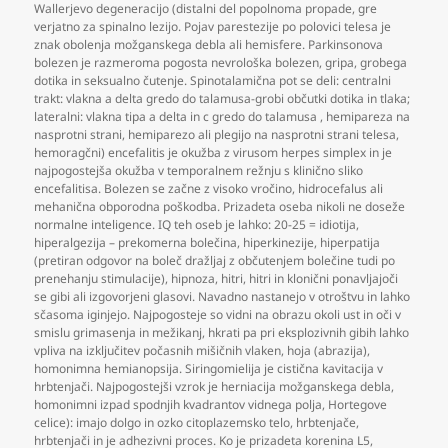
Wallerjevo degeneracijo (distalni del popolnoma propade
,
gre
verjatno za spinalno lezijo. Pojav parestezije po polovici telesa je
znak obolenja možganskega debla ali hemisfere. Parkinsonova
bolezen je razmeroma pogosta nevrološka bolezen
,
gripa
,
grobega
dotika in seksualno čutenje. Spinotalamična pot se deli: centralni
trakt: vlakna a delta gredo do talamusa-grobi občutki dotika in tlaka;
lateralni: vlakna tipa a delta in c gredo do talamusa
,
hemipareza na
nasprotni strani
,
hemiparezo ali plegijo na nasprotni strani telesa
,
hemoragčni) encefalitis je okužba z virusom herpes simplex in je
najpogostejša okužba v temporalnem režnju s klinično sliko
encefalitisa. Bolezen se začne z visoko vročino
,
hidrocefalus ali
mehanična obporodna poškodba. Prizadeta oseba nikoli ne doseže
normalne inteligence. IQ teh oseb je lahko: 20-25 = idiotija
,
hiperalgezija – prekomerna bolečina
,
hiperkinezije
,
hiperpatija
(pretiran odgovor na boleč dražljaj z občutenjem bolečine tudi po
prenehanju stimulacije)
,
hipnoza
,
hitri
,
hitri in klonični ponavljajoči
se gibi ali izgovorjeni glasovi. Navadno nastanejo v otroštvu in lahko
sčasoma iginjejo. Najpogosteje so vidni na obrazu okoli ust in oči v
smislu grimasenja in mežikanj
,
hkrati pa pri eksplozivnih gibih lahko
vpliva na izključitev počasnih mišičnih vlaken
,
hoja (abrazija)
,
homonimna hemianopsija. Siringomielija je cistična kavitacija v
hrbtenjači. Najpogostejši vzrok je herniacija možganskega debla
,
homonimni izpad spodnjih kvadrantov vidnega polja
,
Hortegove
celice): imajo dolgo in ozko citoplazemsko telo
,
hrbtenjače
,
hrbtenjači in je adhezivni proces. Ko je prizadeta korenina L5
,