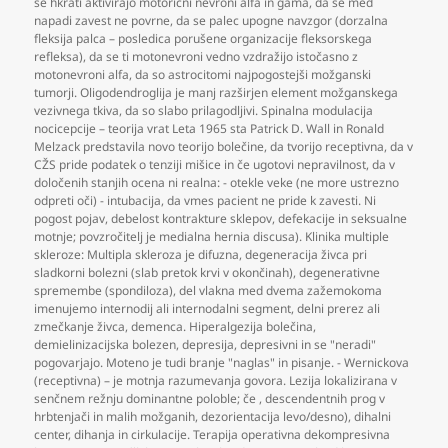
se hkrati aktivirajo motorični nevroni alfa in gama
,
da se med
napadi zavest ne povrne
,
da se palec upogne navzgor (dorzalna
fleksija palca – posledica porušene organizacije fleksorskega
refleksa)
,
da se ti motonevroni vedno vzdražijo istočasno z
motonevroni alfa
,
da so astrocitomi najpogostejši možganski
tumorji. Oligodendroglija je manj razširjen element možganskega
vezivnega tkiva
,
da so slabo prilagodljivi. Spinalna modulacija
nocicepcije – teorija vrat Leta 1965 sta Patrick D. Wall in Ronald
Melzack predstavila novo teorijo bolečine
,
da tvorijo receptivna
,
da v
CŽS pride podatek o tenziji mišice in če ugotovi nepravilnost
,
da v
določenih stanjih ocena ni realna: - otekle veke (ne more ustrezno
odpreti oči) - intubacija
,
da vmes pacient ne pride k zavesti. Ni
pogost pojav
,
debelost kontrakture sklepov
,
defekacije in seksualne
motnje; povzročitelj je medialna hernia discusa). Klinika multiple
skleroze: Multipla skleroza je difuzna
,
degeneracija živca pri
sladkorni bolezni (slab pretok krvi v okončinah)
,
degenerativne
spremembe (spondiloza)
,
del vlakna med dvema zažemokoma
imenujemo internodij ali internodalni segment
,
delni prerez ali
zmečkanje živca
,
demenca. Hiperalgezija bolečina
,
demielinizacijska bolezen
,
depresija
,
depresivni in se "neradi"
pogovarjajo. Moteno je tudi branje "naglas" in pisanje. - Wernickova
(receptivna) – je motnja razumevanja govora. Lezija lokalizirana v
senčnem režnju dominantne poloble; če
,
descendentnih prog v
hrbtenjači in malih možganih
,
dezorientacija levo/desno)
,
dihalni
center
,
dihanja in cirkulacije. Terapija operativna dekompresivna