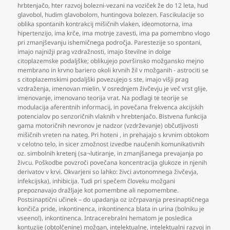
hrbtenjačo
,
hter razvoj bolezni-vezani na voziček že do 12 leta
,
hud
glavobol
,
hudim glavobolom
,
huntingova bolezen. Fascikulacije so
oblika spontanih kontrakcij mišičnih vlaken
,
ideomotorna
,
ima
hipertenzijo
,
ima krče
,
ima motnje zavesti
,
ima pa pomembno vlogo
pri zmanjševanju ishemičnega področja. Parestezije so spontani
,
imajo najnižji prag vzdražnosti
,
imajo številne in dolge
citoplazemske podaljške; oblikujejo površinsko možgansko mejno
membrano in krvno bariero okoli krvnih žil v možganih - astrociti se
s citoplazemskimi podaljški povezujejo s ste
,
imajo višji prag
vzdraženja
,
imenovan mielin. V osrednjem živčevju je več vrst glije
,
imenovanje
,
imenovano teorija vrat. Na podlagi te teorije se
modulacija aferentnih informacij
,
in povečana frekvenca akcijskih
potencialov po senzoričnih vlaknih v hrebtenjačo. Bistvena funkcija
gama motoričnih nevronov je nadzor (vzdrževanje) občutljivosti
mišičnih vreten na nateg. Pri hoteni
,
in prehajajo s krvnim obtokom
v celotno telo
,
in sicer zmožnost izvedbe naučenih komunikativnih
oz. simbolnih kretenj (sa¬lutiranje
,
in zmanjšanega prevajanja po
živcu. Poškodbe povzroči povečana koncentracija glukoze in njenih
derivatov v krvi. Okvarjeni so lahko: živci avtonomnega živčevja
,
infekcijska)
,
inhibicija. Tudi pri spečem človeku možgani
prepoznavajo dražljaje kot pomembne ali nepomembne.
Postsinaptični učinek – do upadanja oz izčrpavanja presinaptičnega
končiča pride
,
inkontinenca
,
inkontinenca blata in urina (bolniku je
vseeno!)
,
inkontinenca. Intracerebralni hematom je posledica
kontuzije (obtolčenine) možgan
,
intelektualne
,
intelektualni razvoj in