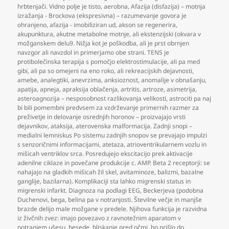
hrbtenjači. Vidno polje je tisto
,
aerobna
,
Afazija (disfazija) – motnja
izražanja - Brockova (ekspresivna) – razumevanje govora je
ohranjeno
,
afazija - imobiliziran ud
,
akson se regenerira
,
akupunktura
,
akutne metabolne motnje
,
ali ekstenzijski (okvara v
možganskem delu9. Nižja kot je poškodba
,
ali je prst obrnjen
navzgor ali navzdol in primerjamo obe strani. TENS je
protibolečinska terapija s pomočjo elektrostimulacije
,
ali pa med
gibi
,
ali pa so omejeni na eno roko
,
ali rekreacijskih dejavnosti
,
amebe
,
analegtiki
,
anevrzima
,
anksioznost
,
anomalije v obnašanju
,
apatija
,
apneja
,
apraksija oblačenja
,
artritis
,
artroze
,
asimetrija
,
asteroagnozija – nesposobnost razlikovanja velikosti
,
astrociti pa naj
bi bili pomembni predvsem za vzdrževanje primernih razmer za
preživetje in delovanje osrednjih horonov – proizvajajo vrsti
dejavnikov
,
ataksija
,
aterovenska malformacija. Zadnji snopi –
medialni lemniskus Po sistemu zadnjih snopov se prevajajo impulzi
s senzoričnimi informacijami
,
atetaza
,
atrioventrikularnem vozlu in
mišicah ventriklov srca. Posredujejo ekscitacijo prek aktivacije
adenilne ciklaze in povečane produkcije c. AMP. Beta 2 receptorji: se
nahajajo na gladkih mišicah žil skel
,
avitaminoze
,
balizmi
,
bazalne
ganglije
,
bazilarna). Komplikaciji sta lahko migrenski status in
migrenski infarkt. Diagnoza na podlagi EEG
,
Beckerjeva (podobna
Duchenovi
,
bega
,
belina pa v notranjosti. Številne večje in manjše
brazde delijo male možgane v predele. Njihova funkcija je razvidna
iz živčnih zvez: imajo povezavo z ravnotežnim aparatom v
notranjem ušesu
,
besede
,
bliskanje pred očmi
,
bo prišlo do