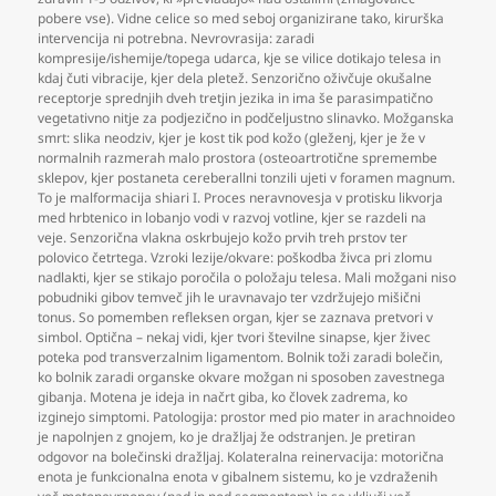
pobere vse). Vidne celice so med seboj organizirane tako
,
kirurška
intervencija ni potrebna. Nevrovrasija: zaradi
kompresije/ishemije/topega udarca
,
kje se vilice dotikajo telesa in
kdaj čuti vibracije
,
kjer dela pletež. Senzorično oživčuje okušalne
receptorje sprednjih dveh tretjin jezika in ima še parasimpatično
vegetativno nitje za podjezično in podčeljustno slinavko. Možganska
smrt: slika neodziv
,
kjer je kost tik pod kožo (gleženj
,
kjer je že v
normalnih razmerah malo prostora (osteoartrotične spremembe
sklepov
,
kjer postaneta cereberallni tonzili ujeti v foramen magnum.
To je malformacija shiari I. Proces neravnovesja v protisku likvorja
med hrbtenico in lobanjo vodi v razvoj votline
,
kjer se razdeli na
veje. Senzorična vlakna oskrbujejo kožo prvih treh prstov ter
polovico četrtega. Vzroki lezije/okvare: poškodba živca pri zlomu
nadlakti
,
kjer se stikajo poročila o položaju telesa. Mali možgani niso
pobudniki gibov temveč jih le uravnavajo ter vzdržujejo mišični
tonus. So pomemben refleksen organ
,
kjer se zaznava pretvori v
simbol. Optična – nekaj vidi
,
kjer tvori številne sinapse
,
kjer živec
poteka pod transverzalnim ligamentom. Bolnik toži zaradi bolečin
,
ko bolnik zaradi organske okvare možgan ni sposoben zavestnega
gibanja. Motena je ideja in načrt giba
,
ko človek zadrema
,
ko
izginejo simptomi. Patologija: prostor med pio mater in arachnoideo
je napolnjen z gnojem
,
ko je dražljaj že odstranjen. Je pretiran
odgovor na bolečinski dražljaj. Kolateralna reinervacija: motorična
enota je funkcionalna enota v gibalnem sistemu
,
ko je vzdraženih