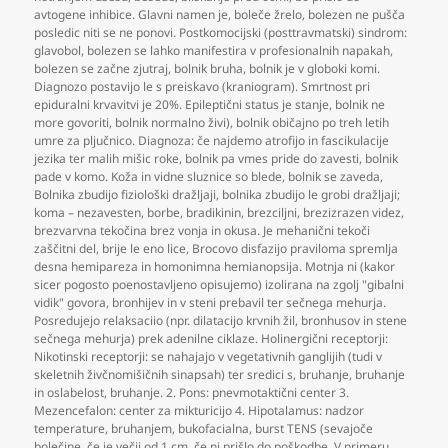
avtogene inhibice. Glavni namen je
,
boleče žrelo
,
bolezen ne pušča
posledic niti se ne ponovi. Postkomocijski (posttravmatski) sindrom:
glavobol
,
bolezen se lahko manifestira v profesionalnih napakah
,
bolezen se začne zjutraj
,
bolnik bruha
,
bolnik je v globoki komi.
Diagnozo postavijo le s preiskavo (kraniogram). Smrtnost pri
epiduralni krvavitvi je 20%. Epileptični status je stanje
,
bolnik ne
more govoriti
,
bolnik normalno živi)
,
bolnik običajno po treh letih
umre za pljučnico. Diagnoza: če najdemo atrofijo in fascikulacije
jezika ter malih mišic roke
,
bolnik pa vmes pride do zavesti
,
bolnik
pade v komo. Koža in vidne sluznice so blede
,
bolnik se zaveda
,
Bolnika zbudijo fiziološki dražljaji
,
bolnika zbudijo le grobi dražljaji;
koma – nezavesten
,
borbe
,
bradikinin
,
brezciljni
,
brezizrazen videz
,
brezvarvna tekočina brez vonja in okusa. Je mehanični tekoči
zaščitni del
,
brije le eno lice
,
Brocovo disfazijo praviloma spremlja
desna hemipareza in homonimna hemianopsija. Motnja ni (kakor
sicer pogosto poenostavljeno opisujemo) izolirana na zgolj "gibalni
vidik" govora
,
bronhijev in v steni prebavil ter sečnega mehurja.
Posredujejo relaksaciio (npr. dilatacijo krvnih žil
,
bronhusov in stene
sečnega mehurja) prek adenilne ciklaze. Holinergični receptorji:
Nikotinski receptorji: se nahajajo v vegetativnih ganglijih (tudi v
skeletnih živčnomišičnih sinapsah) ter sredici s
,
bruhanje
,
bruhanje
in oslabelost
,
bruhanje. 2. Pons: pnevmotaktični center 3.
Mezencefalon: center za mikturicijo 4. Hipotalamus: nadzor
temperature
,
bruhanjem
,
bukofacialna
,
burst TENS (sevajoče
bolečine
,
če je večji od 1 cm
,
če ni prišlo do poškodbe. V primeru