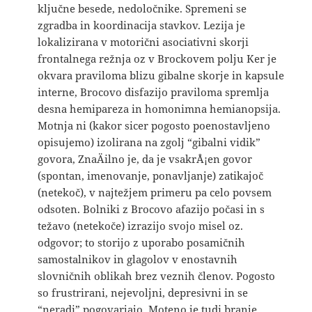
ključne besede, nedoločnike. Spremeni se
zgradba in koordinacija stavkov. Lezija je
lokalizirana v motorični asociativni skorji
frontalnega režnja oz v Brockovem polju Ker je
okvara praviloma blizu gibalne skorje in kapsule
interne, Brocovo disfazijo praviloma spremlja
desna hemipareza in homonimna hemianopsija.
Motnja ni (kakor sicer pogosto poenostavljeno
opisujemo) izolirana na zgolj “gibalni vidik”
govora, ZnaÄilno je, da je vsakrÅ¡en govor
(spontan, imenovanje, ponavljanje) zatikajoč
(netekoč), v najtežjem primeru pa celo povsem
odsoten. Bolniki z Brocovo afazijo počasi in s
težavo (netekoče) izrazijo svojo misel oz.
odgovor; to storijo z uporabo posamičnih
samostalnikov in glagolov v enostavnih
slovničnih oblikah brez veznih členov. Pogosto
so frustrirani, nejevoljni, depresivni in se
“neradi” pogovarjajo. Moteno je tudi branje