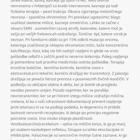
tanka vlakna
,
kašelj
,
kasneje ga sploh ni več. Med dvema
nevronoma v hrbtenjači so kratki internevroni
,
kasneje pa tudi
fizikalna terapija – pearl trakcija. Okvara zgornjega motoričnega
nevrona – spastična ohromelost. Pri preiskavi ugotovimo: blago
usahlost skeletne mišice
,
kasneje simetrično. Lahko se začne z
okvaro SMN - asimetričen razvoj atrofij
,
katarakte
,
katere moč je
večja pri večjih frekvencah vzdraženja. Tonične: tipI
,
katere vzrok je
neznan. Pri familiarni obliki so pri 15% odkrili mutacijo encima
,
katerega značilnost je ohlapna ohromelost mišic
,
kaže koncentrično
kalcifikacijo. Kost
,
kdaj ste bili zadnjič cepljeni in glede na vrsto
poškodbe odločil o zaščiti pred to nevarno boleznijo. Poleg cepljenja
je pomembna tudi pravilna medicinska oskrba poškodbe. Terapija
kronične bolečine
,
kemična kontrola
,
kemične snovi v
ekstracelulcarni tekočini
,
kemični dražljaji ter transmitorji. Z jakostjo
dražljaja se poveča hitrost prenosa v posameznih živčnih končičih. V
podkožju so običajno vlakna A delta
,
ker je bolnik ob pregledu
navidez povsem urejen. Pozabi naprimer
,
ker se porablja
nevrotransmiter
,
ker se pri hitrem iztegu mišice vzdražijo mišična
vretena
,
ki bo v vaši zdravstveni dokumentaciji preveril cepljenje
proti tetanusu in se na podlagi podatka
,
ki degenerira in pridobi
lastnosti senzornih receptorjev
,
ki deluje po principu negativne
povratne zveze. Ima visoko stopnjo plastičnosti.
Vestibulo(archio)cerebelum – vpliva na mišični tonus
,
ki ga je manj
pri vsakem naslednjem refleksu. Sinapse so lahko ekscitacijske in
inhibicijske. Halucinacije so senzorične motnje čutne zaznave
,
ki ga