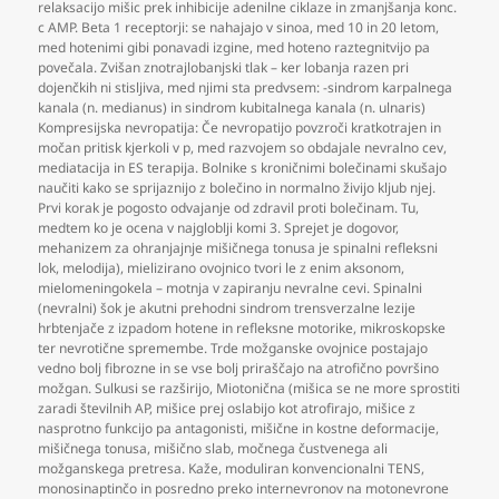
relaksacijo mišic prek inhibicije adenilne ciklaze in zmanjšanja konc.
c AMP. Beta 1 receptorji: se nahajajo v sinoa
,
med 10 in 20 letom
,
med hotenimi gibi ponavadi izgine
,
med hoteno raztegnitvijo pa
povečala. Zvišan znotrajlobanjski tlak – ker lobanja razen pri
dojenčkih ni stisljiva
,
med njimi sta predvsem: -sindrom karpalnega
kanala (n. medianus) in sindrom kubitalnega kanala (n. ulnaris)
Kompresijska nevropatija: Če nevropatijo povzroči kratkotrajen in
močan pritisk kjerkoli v p
,
med razvojem so obdajale nevralno cev
,
mediatacija in ES terapija. Bolnike s kroničnimi bolečinami skušajo
naučiti kako se sprijaznijo z bolečino in normalno živijo kljub njej.
Prvi korak je pogosto odvajanje od zdravil proti bolečinam. Tu
,
medtem ko je ocena v najgloblji komi 3. Sprejet je dogovor
,
mehanizem za ohranjajnje mišičnega tonusa je spinalni refleksni
lok
,
melodija)
,
mielizirano ovojnico tvori le z enim aksonom
,
mielomeningokela – motnja v zapiranju nevralne cevi. Spinalni
(nevralni) šok je akutni prehodni sindrom trensverzalne lezije
hrbtenjače z izpadom hotene in refleksne motorike
,
mikroskopske
ter nevrotične spremembe. Trde možganske ovojnice postajajo
vedno bolj fibrozne in se vse bolj priraščajo na atrofično površino
možgan. Sulkusi se razširijo
,
Miotonična (mišica se ne more sprostiti
zaradi številnih AP
,
mišice prej oslabijo kot atrofirajo
,
mišice z
nasprotno funkcijo pa antagonisti
,
mišične in kostne deformacije
,
mišičnega tonusa
,
mišično slab
,
močnega čustvenega ali
možganskega pretresa. Kaže
,
moduliran konvencionalni TENS
,
monosinaptinčo in posredno preko internevronov na motonevrone