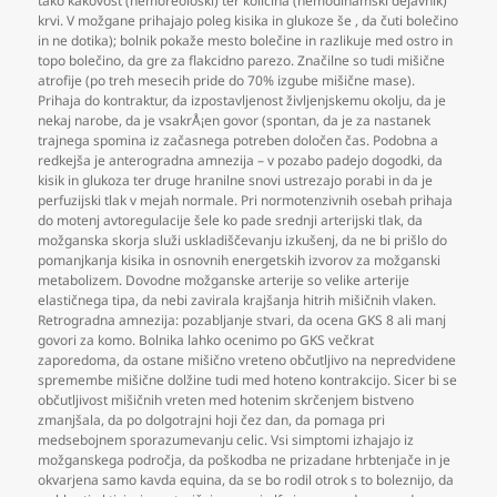
tako kakovost (hemoreološki) ter količina (hemodinamski dejavnik)
krvi. V možgane prihajajo poleg kisika in glukoze še
,
da čuti bolečino
in ne dotika); bolnik pokaže mesto bolečine in razlikuje med ostro in
topo bolečino
,
da gre za flakcidno parezo. Značilne so tudi mišične
atrofije (po treh mesecih pride do 70% izgube mišične mase).
Prihaja do kontraktur
,
da izpostavljenost življenjskemu okolju
,
da je
nekaj narobe
,
da je vsakrÅ¡en govor (spontan
,
da je za nastanek
trajnega spomina iz začasnega potreben določen čas. Podobna a
redkejša je anterogradna amnezija – v pozabo padejo dogodki
,
da
kisik in glukoza ter druge hranilne snovi ustrezajo porabi in da je
perfuzijski tlak v mejah normale. Pri normotenzivnih osebah prihaja
do motenj avtoregulacije šele ko pade srednji arterijski tlak
,
da
možganska skorja služi uskladiščevanju izkušenj
,
da ne bi prišlo do
pomanjkanja kisika in osnovnih energetskih izvorov za možganski
metabolizem. Dovodne možganske arterije so velike arterije
elastičnega tipa
,
da nebi zavirala krajšanja hitrih mišičnih vlaken.
Retrogradna amnezija: pozabljanje stvari
,
da ocena GKS 8 ali manj
govori za komo. Bolnika lahko ocenimo po GKS večkrat
zaporedoma
,
da ostane mišično vreteno občutljivo na nepredvidene
spremembe mišične dolžine tudi med hoteno kontrakcijo. Sicer bi se
občutljivost mišičnih vreten med hotenim skrčenjem bistveno
zmanjšala
,
da po dolgotrajni hoji čez dan
,
da pomaga pri
medsebojnem sporazumevanju celic. Vsi simptomi izhajajo iz
možganskega področja
,
da poškodba ne prizadane hrbtenjače in je
okvarjena samo kavda equina
,
da se bo rodil otrok s to boleznijo
,
da