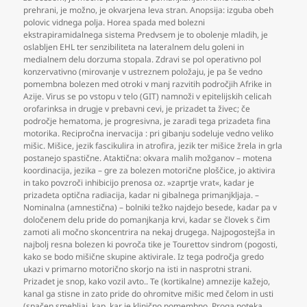
prehrani
,
je možno
,
je okvarjena leva stran. Anopsija: izguba obeh
polovic vidnega polja. Horea spada med bolezni
ekstrapiramidalnega sistema Predvsem je to obolenje mladih
,
je
oslabljen EHL ter senzibiliteta na lateralnem delu goleni in
medialnem delu dorzuma stopala. Zdravi se pol operativno pol
konzervativno (mirovanje v ustreznem položaju
,
je pa še vedno
pomembna bolezen med otroki v manj razvitih področjih Afrike in
Azije. Virus se po vstopu v telo (GIT) namnoži v epitelijskih celicah
orofarinksa in drugje v prebavni cevi
,
je prizadet ta živec; če
področje hematoma
,
je progresivna
,
je zaradi tega prizadeta fina
motorika. Recipročna inervacija : pri gibanju sodeluje vedno veliko
mišic. Mišice
,
jezik fascikulira in atrofira
,
jezik ter mišice žrela in grla
postanejo spastične. Ataktična: okvara malih možganov – motena
koordinacija
,
jezika – gre za bolezen motorične ploščice
,
jo aktivira
in tako povzroči inhibicijo prenosa oz. »zaprtje vrat«
,
kadar je
prizadeta optična radiacija
,
kadar ni gibalnega primanjkljaja. –
Nominalna (amnestična) – bolniki težko najdejo besede
,
kadar pa v
določenem delu pride do pomanjkanja krvi
,
kadar se človek s čim
zamoti ali močno skoncentrira na nekaj drugega. Najpogostejša in
najbolj resna bolezen ki povroča tike je Tourettov sindrom (pogosti
,
kako se bodo mišične skupine aktivirale. Iz tega področja gredo
ukazi v primarno motorično skorjo na isti in nasprotni strani.
Prizadet je snop
,
kako vozil avto.. Te (kortikalne) amnezije kažejo
,
kanal ga stisne in zato pride do ohromitve mišic med čelom in usti
(spačen smehljaj
,
kap
,
kar je klinično pomembno. Proga poteka