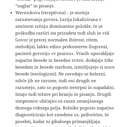
“naglas” in pisanje.
Wernickova (receptivna) – je motnja
razumevanja govora. Lezija lokalizirana v
senčnem režnju dominantne poloble; če se
poškodba razširi sta prizadeta tudi sluh in vid.
Govor je precej normalen (hitrost, ritem,
melodija), lahko edino prekomeren (logorea),
pacienti govorijo »v prazno«. Včasih uporabljajo
napačne besede in besedne zveze, dodajajo črke
besedam in besede stavkom, izmišljujejo si nove
besede (neologizmi). Ne zavedajo se bolezni,
nihče jih ne razume, tudi oni drugih ne
razumejo, zato so pogosto nestrpni in napadalni.
Imajo tudi težave pri branju in pisanju. Drugih
simptomov običajno ni-razen zmanjšanega
desnega vidnega polja. Bolnike pogosto napačno
diagnosticirajo kot zmedene oz. psihotične, še
posebej, kadar ni gibalnega primanjkljaja.