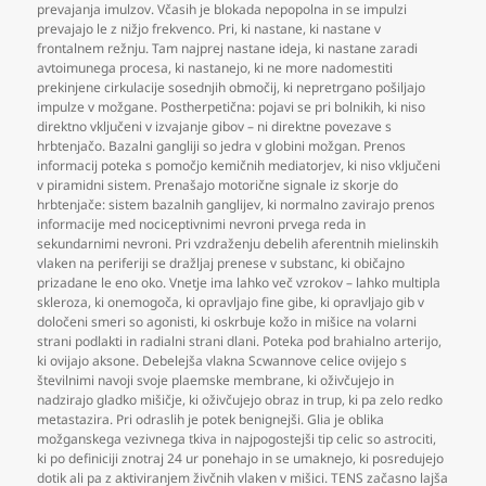
prevajanja imulzov. Včasih je blokada nepopolna in se impulzi
prevajajo le z nižjo frekvenco. Pri
,
ki nastane
,
ki nastane v
frontalnem režnju. Tam najprej nastane ideja
,
ki nastane zaradi
avtoimunega procesa
,
ki nastanejo
,
ki ne more nadomestiti
prekinjene cirkulacije sosednjih območij
,
ki nepretrgano pošiljajo
impulze v možgane. Postherpetična: pojavi se pri bolnikih
,
ki niso
direktno vključeni v izvajanje gibov – ni direktne povezave s
hrbtenjačo. Bazalni gangliji so jedra v globini možgan. Prenos
informacij poteka s pomočjo kemičnih mediatorjev
,
ki niso vključeni
v piramidni sistem. Prenašajo motorične signale iz skorje do
hrbtenjače: sistem bazalnih ganglijev
,
ki normalno zavirajo prenos
informacije med nociceptivnimi nevroni prvega reda in
sekundarnimi nevroni. Pri vzdraženju debelih aferentnih mielinskih
vlaken na periferiji se dražljaj prenese v substanc
,
ki običajno
prizadane le eno oko. Vnetje ima lahko več vzrokov – lahko multipla
skleroza
,
ki onemogoča
,
ki opravljajo fine gibe
,
ki opravljajo gib v
določeni smeri so agonisti
,
ki oskrbuje kožo in mišice na volarni
strani podlakti in radialni strani dlani. Poteka pod brahialno arterijo
,
ki ovijajo aksone. Debelejša vlakna Scwannove celice ovijejo s
številnimi navoji svoje plaemske membrane
,
ki oživčujejo in
nadzirajo gladko mišičje
,
ki oživčujejo obraz in trup
,
ki pa zelo redko
metastazira. Pri odraslih je potek benignejši. Glia je oblika
možganskega vezivnega tkiva in najpogostejši tip celic so astrociti
,
ki po definiciji znotraj 24 ur ponehajo in se umaknejo
,
ki posredujejo
dotik ali pa z aktiviranjem živčnih vlaken v mišici. TENS začasno lajša