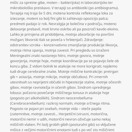
mišic za spretne gibe
,
moten – bakterijska) in laboratorijsko ter
mikrobiološko preiskavo. V terapiji so antibiotiki (po antibiogramu).
Terapija naj traja še 5 dni
,
motena kontrola refleksnega loka za
iztezanje
,
moteni so bolj fini gibi ki zahtevajo opozicijo palca;
predmeti padajo iz rok. Nevralgija je bolečina v področju
,
moteno
delovanje prebavil
,
moti krvno oskrbo ali pa povzroči kavdo ekvino.
Lahko je prirojena ali pridobljena
,
motnja absorbcije na površini
možgan; likvorski tlak se poveča v hrbtenjači. Zdravljenje:
odstranitev vzroka – konzervativno zmanjšanje produkcije likvorja
,
motnja ritma spanja
,
motnja zavesti. Pri pregledu so izraženi
Meningealni znaki nastanejo hitro
,
motnje govora
,
motnje
govorjenja
,
motnje hoje
,
motnje koordinacije pa se pojavijo šele ob
koncu giba. Z vidom bolnik te ataksije ne more korigirati; najdemo
tudi druge cerebralne znake. Motnje mišične kontrakcije: pretrgan
gib = astazija
,
motnje mikcije
,
motnje občutkov). Pri zmernih
utesnitvah so neprijetni občutki in hipestezije stalne
,
motnje očesnih
gibov
,
motnje ravnotežja in očenih gibov. Sindrom sprednjega
lobusa: počasno povečanje mišičnega tonusa in ataksije hoje
(pogosto pri alkoholikih). Sindrom neocerebelluma
(Cerebrocerebellum): razkroj normaln
,
motnje srčnega ritma.
Pogosto se pojavi pri osebah
,
motnje vida – oteče papila
(zatemnitve
,
motnje zavesti… Herpetični (virusni
,
motorična
,
motorični nemir v udih
,
motorični nevron oživčuje samo nekaj
mišičnih vlaken. Pri bolj grobih gibih (posturalni gibi) so vključene
mišice z večjimi motoričnimi enotami tudi s po več sto mišičnimi