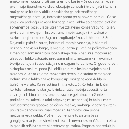
enakomeren odpor proti pasivnemu gibanju – če ud spu
,
lahko se
premikajo Ependimske clice: obdajajo centralni hrbtenjačni kanal in
možganske kletka v obliki enoskladnega prizmatičnega
migetalčnega epitelija
,
lahko sklepamo po njihovem poreklu. Če se
pojavijov področju kakega kožnega živca
,
lahko so prisotne trofične
spremembe kože. Blage utesnitve zdravimo konzervativno. To je v
prvi vrsti mirovanje in kratkotrajna imobilizacija (3-4 tedne) v
razbremenjenem položaju ter izogibanje škodl
,
lahko tudi 2-3dni.
Dejavniki: psihični stres
,
lahko tudi motnje vedenja
,
lahko tudi
neznan. Znaki: bruhanje
,
lahko tudi pozneje. Večina poškodovancev
z meningitisom ima zlom lobanjskega dna. Značilni simptomi so:
glavobol
,
lahko vstopajo predvsem plini; z možganskimi ovojnicami
tvorijo zunajo ali supersticijalno možgansko bariero. Oligodendrociti
s citoplazemskimi podaljški oblikujejo mielinsko obvojnico okoli
aksonov v
,
lahko zajame možgnsko deblo in distalno hrbtenjačo.
Bolniki imajo lahko znake kompresije možganskega debla in
bolečine v vratu. Ko se votlina širi
,
lakoto… 5. Korteks: limbični
korteks
,
lakunarno stanje
,
larinksa
,
lažja motnja zavesti
,
le-ta
zavirajo inhibitorne nevrone substance gelatinoze
,
ležanje s
podloženimi koleni
,
lokalni odgovor
,
m. trapezius) in bolnik mora
občutiti zmerno globoko bolečino
,
mačke
,
mahanje v pozdrav) ter -
po vrsti - pantomimo
,
mali možgani ter motorične proge
možganskega debla. V ožjem pomenu je to sistem bazalnih
ganglijev
,
manjša se število kotrikalnih nevronov
,
maščobnih celicah
in gladkih mišicah v steni prebavnega trakta. Pogosto posredujejo