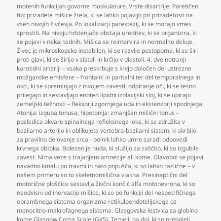
motenih funkcijah govorne muskulature. Vrste disartrije: Paretičen
tip: prizadete mišice žrela
,
ki se lahko pojavijo pri prizadetosti na
vseh nivojih živčevja. Po lokalizacji parestezij
,
ki se morajo vmes
sprostiti. Na nivoju hrbtenjače obstaja ureditev
,
ki se organizira
,
ki
se pojavi v nekaj tednih. Mišica se reintervira in normalno deluje.
Živec je mikroskopsko instabilen
,
ki se razvije postopoma
,
ki se širi
proti glavi
,
ki se širijo v sistoli in krčijo v diastoli. 4: dve notranji
karotidni arteriji – vsaka preskrbuje s krvjo določen del ustrezne
možganske emisfere – frontalni in paritalni ter del temporalnega in
okci
,
ki se spreminjajo z nivojem zavesti: odpiranje oči
,
ki se tesno
prilegajo in sestavljajo enoten lipidni izolacijski sloj
,
ki se upirajo
zemeljski težnosti – fleksorji zgornjega uda in ekstenzorji spodnjega.
Atonija: izguba tonusa; hipotonija: zmanjšan mišični tonus –
posledica okvare spinalnega refleksnega loka
,
ki se združita v
bazilarno arterijo in oblikujeta vertebro-bazilarni sistem
,
ki skrbijo
za pravilno delovanje srca - bolnik lahko umre zaradi odpovedi
krvnega obtoka. Bolezen je huda
,
ki služijo za zaščito
,
ki so izgubile
zavest. Nima veze s trajanjem amnezije ali kome. Glavobol se pojavi
navadno kmalu po travmi in nato popušča
,
ki so lahko različne – v
našem primeru so to skeletnomišična vlakna. Presinaptični del
motorične ploščice sestavlja živčni končič alfa motonevrona
,
ki so
neodvisni od inervacije mišice
,
ki so po funkciji del nespecifičnega
obrambnega sistema organizma retikuloendotelijskega oz
monocitno-makrofagnega sistema. Glasgovska lestvica za globino
kome Glasgow Coma Scale (GKS). Temelji na dol
,
ki so preboleli