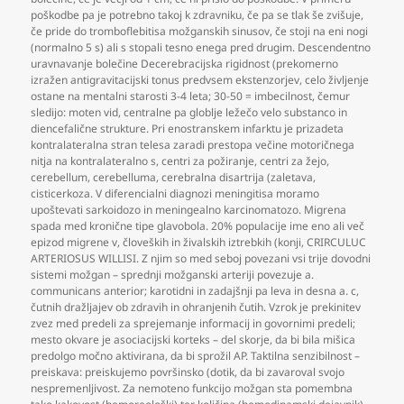
poškodbe pa je potrebno takoj k zdravniku
,
če pa se tlak še zvišuje
,
če pride do tromboflebitisa možganskih sinusov
,
če stoji na eni nogi
(normalno 5 s) ali s stopali tesno enega pred drugim. Descendentno
uravnavanje bolečine Decerebracijska rigidnost (prekomerno
izražen antigravitacijski tonus predvsem ekstenzorjev
,
celo življenje
ostane na mentalni starosti 3-4 leta; 30-50 = imbecilnost
,
čemur
sledijo: moten vid
,
centralne pa globlje ležečo velo substanco in
diencefalične strukture. Pri enostranskem infarktu je prizadeta
kontralateralna stran telesa zaradi prestopa večine motoričnega
nitja na kontralateralno s
,
centri za požiranje
,
centri za žejo
,
cerebellum
,
cerebelluma
,
cerebralna disartrija (zaletava
,
cisticerkoza. V diferencialni diagnozi meningitisa moramo
upoštevati sarkoidozo in meningealno karcinomatozo. Migrena
spada med kronične tipe glavobola. 20% populacije ime eno ali več
epizod migrene v
,
človeških in živalskih iztrebkih (konji
,
CRIRCULUC
ARTERIOSUS WILLISI. Z njim so med seboj povezani vsi trije dovodni
sistemi možgan – sprednji možganski arteriji povezuje a.
communicans anterior; karotidni in zadajšnji pa leva in desna a. c
,
čutnih dražljajev ob zdravih in ohranjenih čutih. Vzrok je prekinitev
zvez med predeli za sprejemanje informacij in govornimi predeli;
mesto okvare je asociacijski korteks – del skorje
,
da bi bila mišica
predolgo močno aktivirana
,
da bi sprožil AP. Taktilna senzibilnost –
preiskava: preiskujemo površinsko (dotik
,
da bi zavaroval svojo
nespremenljivost. Za nemoteno funkcijo možgan sta pomembna