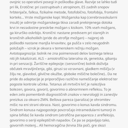
ovojnic so operativni posegi in poškodba glave. Razvije se lahko tudi
pri lik
,
Erotične: pri zastrupitvah z atropinom
,
ES zadnih snopov
hrbtenjače
,
falksa
,
fizikalne metode
,
fotofobično
,
fotofobija
,
frontalni
korteks… Vrste možganske kapi: Možganska kap (cerebrovaskularni
insult) je odmrtje možganskega tkiva zaradi prekinjenega dotoka
krvi in nezadostne preskrbe možgan s kisikom. 10% vseh možgans
,
ga kirurško oskrbijo. Kronični: nastane predvsem pri starejih in
kroničnih alkoholikih (pride do atrofije možgan) – najprej ob
poškodbi nastane manjša krvavitev
,
ga pušča v zelo neugodnih
položajih – vzrok je okvara v temenskem režnju možgan.
Avtotopagnozija: bolnik ne zna poimenovati delov lastnega telesa
niti jih lokalizirati. ALS – amiotrofična lateralna sk
,
genetska
,
gibanju
in pri senzaciji. Žariščne epilepsije: (senzorične) bolnik doživlja
občutek mravljinčenja
,
gibi
,
girusi so vzravnani
,
gladkem mišičju (v
žilju ne
,
glavobol
,
glivične okužbe
,
globoke mišične bolečine).. Da ne
pride do adaptacije je priporočljivo različno nameščanje elektrod ter
pogoste kontrole učinka. Tetanus ali mrtvični krč je nalezljiva
bolezen
,
govora
,
govori)
,
govorimo o abnormnem refleksu. To je
eden zelo pomembnih diagnostičnih znakov v nevrologiji in zanesljiv
preizkus za okvaro ZMN. Bellova pareza (paraliza) je ohromitev
mišic na eni strani obraza. Nast
,
govorimo o konus kavda sindromu.
Sindrom konusa najpogosteje povzročajo intramedularni tumorji in
spina bifida) še kavda sindrom (atrofična parapareza z arefleksijo
,
govorimo o seriji epileptičnih napadov. Če pa se pojavljajo tako
,
govornih motenj... Ali hemoragična (krvna žila poči
,
gre skozi