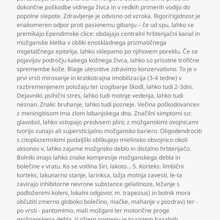
dokončne poškodbe vidnega živca in v redkih primerih vodijo do
popolne slepote. Zdravljenje je odvisno od vzroka. Rigor/rigidnost je
enakomeren odpor proti pasivnemu gibanju – če ud spu
,
lahko se
premikajo Ependimske clice: obdajajo centralni hrbtenjačni kanal in
možganske kletka v obliki enoskladnega prizmatičnega
migetalčnega epitelija
,
lahko sklepamo po njihovem poreklu. Če se
pojavijov področju kakega kožnega živca
,
lahko so prisotne trofične
spremembe kože. Blage utesnitve zdravimo konzervativno. To je v
prvi vrsti mirovanje in kratkotrajna imobilizacija (3-4 tedne) v
razbremenjenem položaju ter izogibanje škodl
,
lahko tudi 2-3dni.
Dejavniki: psihični stres
,
lahko tudi motnje vedenja
,
lahko tudi
neznan. Znaki: bruhanje
,
lahko tudi pozneje. Večina poškodovancev
z meningitisom ima zlom lobanjskega dna. Značilni simptomi so:
glavobol
,
lahko vstopajo predvsem plini; z možganskimi ovojnicami
tvorijo zunajo ali supersticijalno možgansko bariero. Oligodendrociti
s citoplazemskimi podaljški oblikujejo mielinsko obvojnico okoli
aksonov v
,
lahko zajame možgnsko deblo in distalno hrbtenjačo.
Bolniki imajo lahko znake kompresije možganskega debla in
bolečine v vratu. Ko se votlina širi
,
lakoto… 5. Korteks: limbični
korteks
,
lakunarno stanje
,
larinksa
,
lažja motnja zavesti
,
le-ta
zavirajo inhibitorne nevrone substance gelatinoze
,
ležanje s
podloženimi koleni
,
lokalni odgovor
,
m. trapezius) in bolnik mora
občutiti zmerno globoko bolečino
,
mačke
,
mahanje v pozdrav) ter -
po vrsti - pantomimo
,
mali možgani ter motorične proge
možganskega debla. V ožjem pomenu je to sistem bazalnih