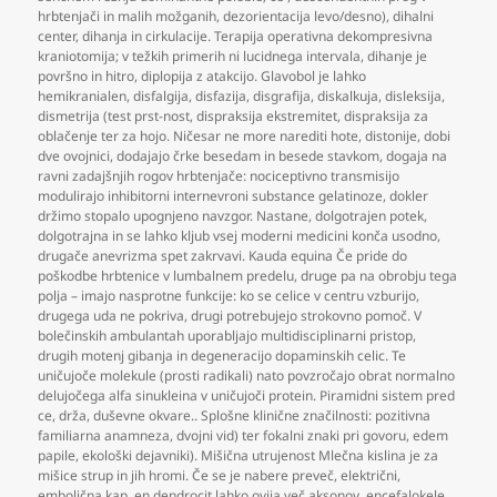
hrbtenjači in malih možganih
,
dezorientacija levo/desno)
,
dihalni
center
,
dihanja in cirkulacije. Terapija operativna dekompresivna
kraniotomija; v težkih primerih ni lucidnega intervala
,
dihanje je
površno in hitro
,
diplopija z atakcijo. Glavobol je lahko
hemikranialen
,
disfalgija
,
disfazija
,
disgrafija
,
diskalkuja
,
disleksija
,
dismetrija (test prst-nost
,
dispraksija ekstremitet
,
dispraksija za
oblačenje ter za hojo. Ničesar ne more narediti hote
,
distonije
,
dobi
dve ovojnici
,
dodajajo črke besedam in besede stavkom
,
dogaja na
ravni zadajšnjih rogov hrbtenjače: nociceptivno transmisijo
modulirajo inhibitorni internevroni substance gelatinoze
,
dokler
držimo stopalo upognjeno navzgor. Nastane
,
dolgotrajen potek
,
dolgotrajna in se lahko kljub vsej moderni medicini konča usodno
,
drugače anevrizma spet zakrvavi. Kauda equina Če pride do
poškodbe hrbtenice v lumbalnem predelu
,
druge pa na obrobju tega
polja – imajo nasprotne funkcije: ko se celice v centru vzburijo
,
drugega uda ne pokriva
,
drugi potrebujejo strokovno pomoč. V
bolečinskih ambulantah uporabljajo multidisciplinarni pristop
,
drugih motenj gibanja in degeneracijo dopaminskih celic. Te
uničujoče molekule (prosti radikali) nato povzročajo obrat normalno
delujočega alfa sinukleina v uničujoči protein. Piramidni sistem pred
ce
,
drža
,
duševne okvare.. Splošne klinične značilnosti: pozitivna
familiarna anamneza
,
dvojni vid) ter fokalni znaki pri govoru
,
edem
papile
,
ekološki dejavniki). Mišična utrujenost Mlečna kislina je za
mišice strup in jih hromi. Če se je nabere preveč
,
električni
,
embolična kap
,
en dendrocit lahko ovija več aksonov
,
encefalokele
,