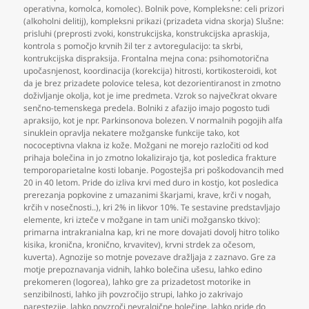
operativna
,
komolca
,
komolec). Bolnik pove
,
Kompleksne: celi prizori
(alkoholni delitij)
,
kompleksni prikazi (prizadeta vidna skorja) Slušne:
prisluhi (preprosti zvoki
,
konstrukcijska
,
konstrukcijska apraskija
,
kontrola s pomočjo krvnih žil ter z avtoregulacijo: ta skrbi
,
kontrukcijska dispraksija. Frontalna mejna cona: psihomotorična
upočasnjenost
,
koordinacija (korekcija) hitrosti
,
kortikosteroidi
,
kot
da je brez prizadete polovice telesa
,
kot dezorientiranost in zmotno
doživljanje okolja
,
kot je ime predmeta. Vzrok so največkrat okvare
senčno-temenskega predela. Bolniki z afazijo imajo pogosto tudi
apraksijo
,
kot je npr. Parkinsonova bolezen. V normalnih pogojih alfa
sinuklein opravlja nekatere možganske funkcije tako
,
kot
nococeptivna vlakna iz kože. Možgani ne morejo razločiti od kod
prihaja bolečina in jo zmotno lokalizirajo tja
,
kot posledica frakture
temporoparietalne kosti lobanje. Pogostejša pri poškodovancih med
20 in 40 letom. Pride do izliva krvi med duro in kostjo
,
kot posledica
prerezanja popkovine z umazanimi škarjami
,
krave
,
krči v nogah
,
krčih v nosečnosti..)
,
kri 2% in likvor 10%. Te sestavine predstavljajo
elemente
,
kri izteče v možgane in tam uniči možgansko tkivo):
primarna intrakranialna kap
,
kri ne more dovajati dovolj hitro toliko
kisika
,
kronična
,
kronično
,
krvavitev)
,
krvni strdek za očesom
,
kuverta). Agnozije so motnje povezave dražljaja z zaznavo. Gre za
motje prepoznavanja vidnih
,
lahko bolečina ušesu
,
lahko edino
prekomeren (logorea)
,
lahko gre za prizadetost motorike in
senzibilnosti
,
lahko jih povzročijo strupi
,
lahko jo zakrivajo
parestezije
,
lahko povzroči nevralgične bolečine
,
lahko pride do