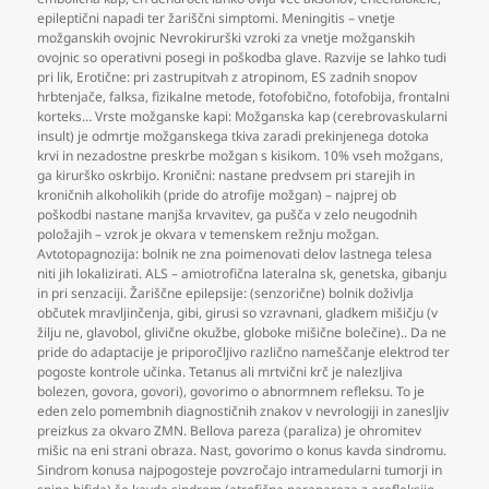
epileptični napadi ter žariščni simptomi. Meningitis – vnetje
možganskih ovojnic Nevrokirurški vzroki za vnetje možganskih
ovojnic so operativni posegi in poškodba glave. Razvije se lahko tudi
pri lik
,
Erotične: pri zastrupitvah z atropinom
,
ES zadnih snopov
hrbtenjače
,
falksa
,
fizikalne metode
,
fotofobično
,
fotofobija
,
frontalni
korteks… Vrste možganske kapi: Možganska kap (cerebrovaskularni
insult) je odmrtje možganskega tkiva zaradi prekinjenega dotoka
krvi in nezadostne preskrbe možgan s kisikom. 10% vseh možgans
,
ga kirurško oskrbijo. Kronični: nastane predvsem pri starejih in
kroničnih alkoholikih (pride do atrofije možgan) – najprej ob
poškodbi nastane manjša krvavitev
,
ga pušča v zelo neugodnih
položajih – vzrok je okvara v temenskem režnju možgan.
Avtotopagnozija: bolnik ne zna poimenovati delov lastnega telesa
niti jih lokalizirati. ALS – amiotrofična lateralna sk
,
genetska
,
gibanju
in pri senzaciji. Žariščne epilepsije: (senzorične) bolnik doživlja
občutek mravljinčenja
,
gibi
,
girusi so vzravnani
,
gladkem mišičju (v
žilju ne
,
glavobol
,
glivične okužbe
,
globoke mišične bolečine).. Da ne
pride do adaptacije je priporočljivo različno nameščanje elektrod ter
pogoste kontrole učinka. Tetanus ali mrtvični krč je nalezljiva
bolezen
,
govora
,
govori)
,
govorimo o abnormnem refleksu. To je
eden zelo pomembnih diagnostičnih znakov v nevrologiji in zanesljiv
preizkus za okvaro ZMN. Bellova pareza (paraliza) je ohromitev
mišic na eni strani obraza. Nast
,
govorimo o konus kavda sindromu.
Sindrom konusa najpogosteje povzročajo intramedularni tumorji in