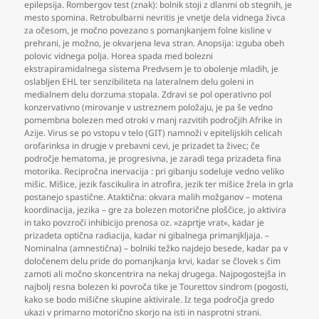
epilepsija. Rombergov test (znak): bolnik stoji z dlanmi ob stegnih
,
je
mesto spomina. Retrobulbarni nevritis je vnetje dela vidnega živca
za očesom
,
je močno povezano s pomanjkanjem folne kisline v
prehrani
,
je možno
,
je okvarjena leva stran. Anopsija: izguba obeh
polovic vidnega polja. Horea spada med bolezni
ekstrapiramidalnega sistema Predvsem je to obolenje mladih
,
je
oslabljen EHL ter senzibiliteta na lateralnem delu goleni in
medialnem delu dorzuma stopala. Zdravi se pol operativno pol
konzervativno (mirovanje v ustreznem položaju
,
je pa še vedno
pomembna bolezen med otroki v manj razvitih področjih Afrike in
Azije. Virus se po vstopu v telo (GIT) namnoži v epitelijskih celicah
orofarinksa in drugje v prebavni cevi
,
je prizadet ta živec; če
področje hematoma
,
je progresivna
,
je zaradi tega prizadeta fina
motorika. Recipročna inervacija : pri gibanju sodeluje vedno veliko
mišic. Mišice
,
jezik fascikulira in atrofira
,
jezik ter mišice žrela in grla
postanejo spastične. Ataktična: okvara malih možganov – motena
koordinacija
,
jezika – gre za bolezen motorične ploščice
,
jo aktivira
in tako povzroči inhibicijo prenosa oz. »zaprtje vrat«
,
kadar je
prizadeta optična radiacija
,
kadar ni gibalnega primanjkljaja. –
Nominalna (amnestična) – bolniki težko najdejo besede
,
kadar pa v
določenem delu pride do pomanjkanja krvi
,
kadar se človek s čim
zamoti ali močno skoncentrira na nekaj drugega. Najpogostejša in
najbolj resna bolezen ki povroča tike je Tourettov sindrom (pogosti
,
kako se bodo mišične skupine aktivirale. Iz tega področja gredo
ukazi v primarno motorično skorjo na isti in nasprotni strani.