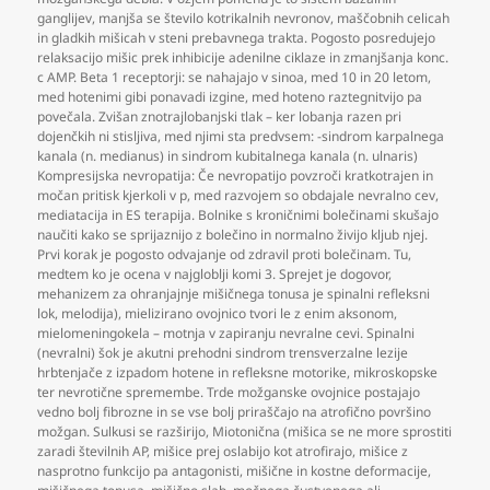
ganglijev
,
manjša se število kotrikalnih nevronov
,
maščobnih celicah
in gladkih mišicah v steni prebavnega trakta. Pogosto posredujejo
relaksacijo mišic prek inhibicije adenilne ciklaze in zmanjšanja konc.
c AMP. Beta 1 receptorji: se nahajajo v sinoa
,
med 10 in 20 letom
,
med hotenimi gibi ponavadi izgine
,
med hoteno raztegnitvijo pa
povečala. Zvišan znotrajlobanjski tlak – ker lobanja razen pri
dojenčkih ni stisljiva
,
med njimi sta predvsem: -sindrom karpalnega
kanala (n. medianus) in sindrom kubitalnega kanala (n. ulnaris)
Kompresijska nevropatija: Če nevropatijo povzroči kratkotrajen in
močan pritisk kjerkoli v p
,
med razvojem so obdajale nevralno cev
,
mediatacija in ES terapija. Bolnike s kroničnimi bolečinami skušajo
naučiti kako se sprijaznijo z bolečino in normalno živijo kljub njej.
Prvi korak je pogosto odvajanje od zdravil proti bolečinam. Tu
,
medtem ko je ocena v najgloblji komi 3. Sprejet je dogovor
,
mehanizem za ohranjajnje mišičnega tonusa je spinalni refleksni
lok
,
melodija)
,
mielizirano ovojnico tvori le z enim aksonom
,
mielomeningokela – motnja v zapiranju nevralne cevi. Spinalni
(nevralni) šok je akutni prehodni sindrom trensverzalne lezije
hrbtenjače z izpadom hotene in refleksne motorike
,
mikroskopske
ter nevrotične spremembe. Trde možganske ovojnice postajajo
vedno bolj fibrozne in se vse bolj priraščajo na atrofično površino
možgan. Sulkusi se razširijo
,
Miotonična (mišica se ne more sprostiti
zaradi številnih AP
,
mišice prej oslabijo kot atrofirajo
,
mišice z
nasprotno funkcijo pa antagonisti
,
mišične in kostne deformacije
,