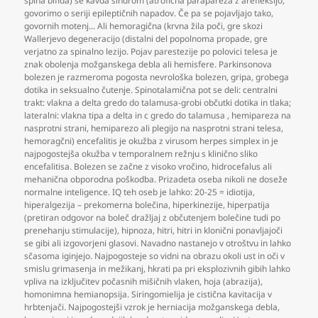
spina bifida) še kavda sindrom (atrofična parapareza z arefleksijo
,
govorimo o seriji epileptičnih napadov. Če pa se pojavljajo tako
,
govornih motenj... Ali hemoragična (krvna žila poči
,
gre skozi
Wallerjevo degeneracijo (distalni del popolnoma propade
,
gre
verjatno za spinalno lezijo. Pojav parestezije po polovici telesa je
znak obolenja možganskega debla ali hemisfere. Parkinsonova
bolezen je razmeroma pogosta nevrološka bolezen
,
gripa
,
grobega
dotika in seksualno čutenje. Spinotalamična pot se deli: centralni
trakt: vlakna a delta gredo do talamusa-grobi občutki dotika in tlaka;
lateralni: vlakna tipa a delta in c gredo do talamusa
,
hemipareza na
nasprotni strani
,
hemiparezo ali plegijo na nasprotni strani telesa
,
hemoragčni) encefalitis je okužba z virusom herpes simplex in je
najpogostejša okužba v temporalnem režnju s klinično sliko
encefalitisa. Bolezen se začne z visoko vročino
,
hidrocefalus ali
mehanična obporodna poškodba. Prizadeta oseba nikoli ne doseže
normalne inteligence. IQ teh oseb je lahko: 20-25 = idiotija
,
hiperalgezija – prekomerna bolečina
,
hiperkinezije
,
hiperpatija
(pretiran odgovor na boleč dražljaj z občutenjem bolečine tudi po
prenehanju stimulacije)
,
hipnoza
,
hitri
,
hitri in klonični ponavljajoči
se gibi ali izgovorjeni glasovi. Navadno nastanejo v otroštvu in lahko
sčasoma iginjejo. Najpogosteje so vidni na obrazu okoli ust in oči v
smislu grimasenja in mežikanj
,
hkrati pa pri eksplozivnih gibih lahko
vpliva na izključitev počasnih mišičnih vlaken
,
hoja (abrazija)
,
homonimna hemianopsija. Siringomielija je cistična kavitacija v
hrbtenjači. Najpogostejši vzrok je herniacija možganskega debla
,