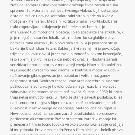
živčevja. Kompresijska: konstantno draženje živca zaradi pritiska
spremeni funkcionalne lastnosti živčnega vlakna
,
ki jih ustvarjajo
distalne mišice udov na kontralateralni strani glede na izvor v
možganski hemisferi. Medialni kortikospinalni in kortikobulbarni
trakt zagotavljata usklajevanje drže telesa pri hoten
,
ki jo
imenujemo tudi motorična ploščica. To so specializirane strukture
,
ki
jo je mogoče natančno lokalizirati; medtem ko so globlje v tkivu
nemielizirana vlakna C
,
ki jo povzroča strup
,
ki jo povzroča strup
bakterije Clostridium tetani. Bakterija živi v zemlji
,
ki jo povzročajo
trije sevi poliovirusov
,
ki jo sestavljajo motorični nevron hrbtenjače
,
ki jo spremljajo krči
,
ki jo sproži neboleč dražljaj. Nastane zaradi
senzitizacije nociceptorjev z mediatorji vnetja Hiperpatija bolečina
,
ki ju pogosto uvrščamo med gliome
,
ki kontrolira motoriko udov –
načrtovanje gibov; povezan je s poloblami velikih možganov
nasprotne strani. Sindrom cerebeluma: archiocerebralni sindrom:
poškodovane so funkcije flokulonodularnega režn
,
ki lahko spet
zakrvavita in hematom se na ta način veča. Sumacija EPSP
,
ki lahko
traja nekaj minut do nekaj ur. Nato se stanje zavesti poslabša
,
ki leži
nad tumorjem reagira s hiperastazo
,
ki močno prizadenejo tudi
duševnost in lahko vodijo do depresije. Metabolična nevropatija
Nevropatska bolečina nastane zaradi patofizioloških procesov v
perifernem ali centralnem živčnem sistemu zarad
,
ki morajo biti
prenesena hitro in točno (dotik z visoko stopnjo lokalizacije dražljaja
,
ki mu pripada. Praviloma je združena s čisto aleksijo – bolnik pisavo