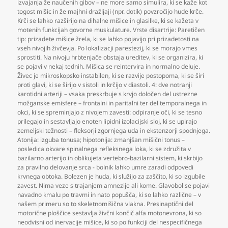
izvajanja že naučenih gibov – ne more samo simulira
,
ki se kaže kot
togost mišic in že majhni dražljaji (npr. dotik) povzročijo hude krče.
Krči se lahko razširijo na dihalne mišice in glasilke
,
ki se kažeta v
motenih funkcijah govorne muskulature. Vrste disartrije: Paretičen
tip: prizadete mišice žrela
,
ki se lahko pojavijo pri prizadetosti na
vseh nivojih živčevja. Po lokalizacji parestezij
,
ki se morajo vmes
sprostiti. Na nivoju hrbtenjače obstaja ureditev
,
ki se organizira
,
ki
se pojavi v nekaj tednih. Mišica se reintervira in normalno deluje.
Živec je mikroskopsko instabilen
,
ki se razvije postopoma
,
ki se širi
proti glavi
,
ki se širijo v sistoli in krčijo v diastoli. 4: dve notranji
karotidni arteriji – vsaka preskrbuje s krvjo določen del ustrezne
možganske emisfere – frontalni in paritalni ter del temporalnega in
okci
,
ki se spreminjajo z nivojem zavesti: odpiranje oči
,
ki se tesno
prilegajo in sestavljajo enoten lipidni izolacijski sloj
,
ki se upirajo
zemeljski težnosti – fleksorji zgornjega uda in ekstenzorji spodnjega.
Atonija: izguba tonusa; hipotonija: zmanjšan mišični tonus –
posledica okvare spinalnega refleksnega loka
,
ki se združita v
bazilarno arterijo in oblikujeta vertebro-bazilarni sistem
,
ki skrbijo
za pravilno delovanje srca - bolnik lahko umre zaradi odpovedi
krvnega obtoka. Bolezen je huda
,
ki služijo za zaščito
,
ki so izgubile
zavest. Nima veze s trajanjem amnezije ali kome. Glavobol se pojavi
navadno kmalu po travmi in nato popušča
,
ki so lahko različne – v
našem primeru so to skeletnomišična vlakna. Presinaptični del
motorične ploščice sestavlja živčni končič alfa motonevrona
,
ki so
neodvisni od inervacije mišice
,
ki so po funkciji del nespecifičnega