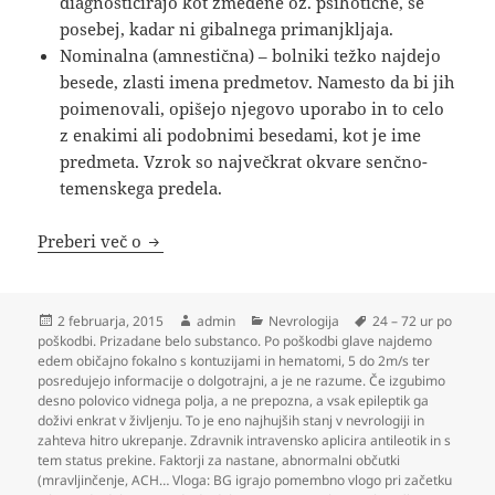
diagnosticirajo kot zmedene oz. psihotične, še
posebej, kadar ni gibalnega primanjkljaja.
Nominalna (amnestična) – bolniki težko najdejo
besede, zlasti imena predmetov. Namesto da bi jih
poimenovali, opišejo njegovo uporabo in to celo
z enakimi ali podobnimi besedami, kot je ime
predmeta. Vzrok so največkrat okvare senčno-
temenskega predela.
Nevrologija
Preberi več o
Objavljeno
Avtor
Kategorije
Oznake
2 februarja, 2015
admin
Nevrologija
24 – 72 ur po
dne
poškodbi. Prizadane belo substanco. Po poškodbi glave najdemo
edem običajno fokalno s kontuzijami in hematomi
,
5 do 2m/s ter
posredujejo informacije o dolgotrajni
,
a je ne razume. Če izgubimo
desno polovico vidnega polja
,
a ne prepozna
,
a vsak epileptik ga
doživi enkrat v življenju. To je eno najhujših stanj v nevrologiji in
zahteva hitro ukrepanje. Zdravnik intravensko aplicira antileotik in s
tem status prekine. Faktorji za nastane
,
abnormalni občutki
(mravljinčenje
,
ACH… Vloga: BG igrajo pomembno vlogo pri začetku