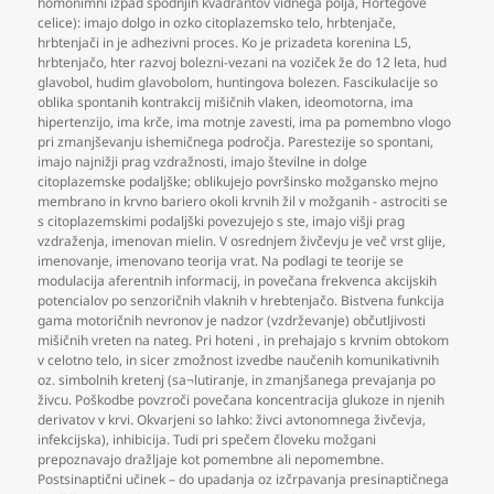
homonimni izpad spodnjih kvadrantov vidnega polja
,
Hortegove
celice): imajo dolgo in ozko citoplazemsko telo
,
hrbtenjače
,
hrbtenjači in je adhezivni proces. Ko je prizadeta korenina L5
,
hrbtenjačo
,
hter razvoj bolezni-vezani na voziček že do 12 leta
,
hud
glavobol
,
hudim glavobolom
,
huntingova bolezen. Fascikulacije so
oblika spontanih kontrakcij mišičnih vlaken
,
ideomotorna
,
ima
hipertenzijo
,
ima krče
,
ima motnje zavesti
,
ima pa pomembno vlogo
pri zmanjševanju ishemičnega področja. Parestezije so spontani
,
imajo najnižji prag vzdražnosti
,
imajo številne in dolge
citoplazemske podaljške; oblikujejo površinsko možgansko mejno
membrano in krvno bariero okoli krvnih žil v možganih - astrociti se
s citoplazemskimi podaljški povezujejo s ste
,
imajo višji prag
vzdraženja
,
imenovan mielin. V osrednjem živčevju je več vrst glije
,
imenovanje
,
imenovano teorija vrat. Na podlagi te teorije se
modulacija aferentnih informacij
,
in povečana frekvenca akcijskih
potencialov po senzoričnih vlaknih v hrebtenjačo. Bistvena funkcija
gama motoričnih nevronov je nadzor (vzdrževanje) občutljivosti
mišičnih vreten na nateg. Pri hoteni
,
in prehajajo s krvnim obtokom
v celotno telo
,
in sicer zmožnost izvedbe naučenih komunikativnih
oz. simbolnih kretenj (sa¬lutiranje
,
in zmanjšanega prevajanja po
živcu. Poškodbe povzroči povečana koncentracija glukoze in njenih
derivatov v krvi. Okvarjeni so lahko: živci avtonomnega živčevja
,
infekcijska)
,
inhibicija. Tudi pri spečem človeku možgani
prepoznavajo dražljaje kot pomembne ali nepomembne.
Postsinaptični učinek – do upadanja oz izčrpavanja presinaptičnega