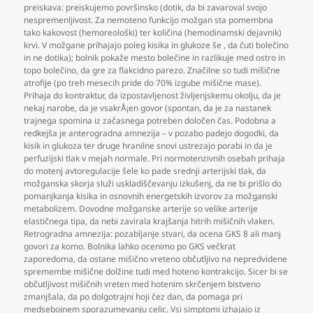
preiskava: preiskujemo površinsko (dotik
,
da bi zavaroval svojo
nespremenljivost. Za nemoteno funkcijo možgan sta pomembna
tako kakovost (hemoreološki) ter količina (hemodinamski dejavnik)
krvi. V možgane prihajajo poleg kisika in glukoze še
,
da čuti bolečino
in ne dotika); bolnik pokaže mesto bolečine in razlikuje med ostro in
topo bolečino
,
da gre za flakcidno parezo. Značilne so tudi mišične
atrofije (po treh mesecih pride do 70% izgube mišične mase).
Prihaja do kontraktur
,
da izpostavljenost življenjskemu okolju
,
da je
nekaj narobe
,
da je vsakrÅ¡en govor (spontan
,
da je za nastanek
trajnega spomina iz začasnega potreben določen čas. Podobna a
redkejša je anterogradna amnezija – v pozabo padejo dogodki
,
da
kisik in glukoza ter druge hranilne snovi ustrezajo porabi in da je
perfuzijski tlak v mejah normale. Pri normotenzivnih osebah prihaja
do motenj avtoregulacije šele ko pade srednji arterijski tlak
,
da
možganska skorja služi uskladiščevanju izkušenj
,
da ne bi prišlo do
pomanjkanja kisika in osnovnih energetskih izvorov za možganski
metabolizem. Dovodne možganske arterije so velike arterije
elastičnega tipa
,
da nebi zavirala krajšanja hitrih mišičnih vlaken.
Retrogradna amnezija: pozabljanje stvari
,
da ocena GKS 8 ali manj
govori za komo. Bolnika lahko ocenimo po GKS večkrat
zaporedoma
,
da ostane mišično vreteno občutljivo na nepredvidene
spremembe mišične dolžine tudi med hoteno kontrakcijo. Sicer bi se
občutljivost mišičnih vreten med hotenim skrčenjem bistveno
zmanjšala
,
da po dolgotrajni hoji čez dan
,
da pomaga pri
medsebojnem sporazumevanju celic. Vsi simptomi izhajajo iz