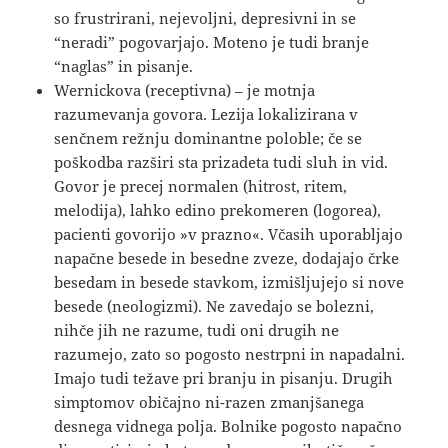
so frustrirani, nejevoljni, depresivni in se
“neradi” pogovarjajo. Moteno je tudi branje
“naglas” in pisanje.
Wernickova (receptivna) – je motnja
razumevanja govora. Lezija lokalizirana v
senčnem režnju dominantne poloble; če se
poškodba razširi sta prizadeta tudi sluh in vid.
Govor je precej normalen (hitrost, ritem,
melodija), lahko edino prekomeren (logorea),
pacienti govorijo »v prazno«. Včasih uporabljajo
napačne besede in besedne zveze, dodajajo črke
besedam in besede stavkom, izmišljujejo si nove
besede (neologizmi). Ne zavedajo se bolezni,
nihče jih ne razume, tudi oni drugih ne
razumejo, zato so pogosto nestrpni in napadalni.
Imajo tudi težave pri branju in pisanju. Drugih
simptomov običajno ni-razen zmanjšanega
desnega vidnega polja. Bolnike pogosto napačno