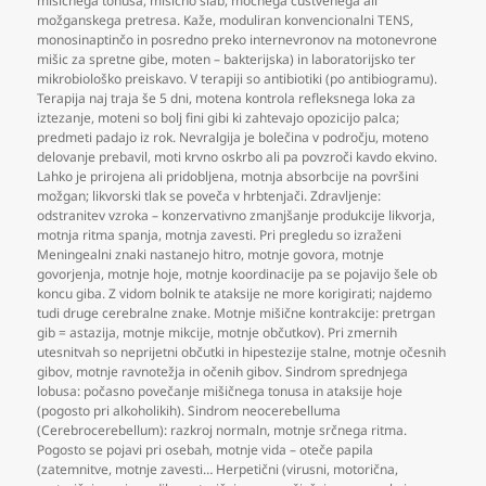
mišičnega tonusa
,
mišično slab
,
močnega čustvenega ali
možganskega pretresa. Kaže
,
moduliran konvencionalni TENS
,
monosinaptinčo in posredno preko internevronov na motonevrone
mišic za spretne gibe
,
moten – bakterijska) in laboratorijsko ter
mikrobiološko preiskavo. V terapiji so antibiotiki (po antibiogramu).
Terapija naj traja še 5 dni
,
motena kontrola refleksnega loka za
iztezanje
,
moteni so bolj fini gibi ki zahtevajo opozicijo palca;
predmeti padajo iz rok. Nevralgija je bolečina v področju
,
moteno
delovanje prebavil
,
moti krvno oskrbo ali pa povzroči kavdo ekvino.
Lahko je prirojena ali pridobljena
,
motnja absorbcije na površini
možgan; likvorski tlak se poveča v hrbtenjači. Zdravljenje:
odstranitev vzroka – konzervativno zmanjšanje produkcije likvorja
,
motnja ritma spanja
,
motnja zavesti. Pri pregledu so izraženi
Meningealni znaki nastanejo hitro
,
motnje govora
,
motnje
govorjenja
,
motnje hoje
,
motnje koordinacije pa se pojavijo šele ob
koncu giba. Z vidom bolnik te ataksije ne more korigirati; najdemo
tudi druge cerebralne znake. Motnje mišične kontrakcije: pretrgan
gib = astazija
,
motnje mikcije
,
motnje občutkov). Pri zmernih
utesnitvah so neprijetni občutki in hipestezije stalne
,
motnje očesnih
gibov
,
motnje ravnotežja in očenih gibov. Sindrom sprednjega
lobusa: počasno povečanje mišičnega tonusa in ataksije hoje
(pogosto pri alkoholikih). Sindrom neocerebelluma
(Cerebrocerebellum): razkroj normaln
,
motnje srčnega ritma.
Pogosto se pojavi pri osebah
,
motnje vida – oteče papila
(zatemnitve
,
motnje zavesti… Herpetični (virusni
,
motorična
,