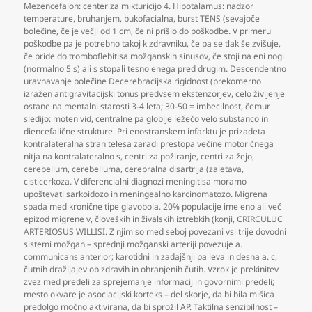
Mezencefalon: center za mikturicijo 4. Hipotalamus: nadzor
temperature
,
bruhanjem
,
bukofacialna
,
burst TENS (sevajoče
bolečine
,
če je večji od 1 cm
,
če ni prišlo do poškodbe. V primeru
poškodbe pa je potrebno takoj k zdravniku
,
če pa se tlak še zvišuje
,
če pride do tromboflebitisa možganskih sinusov
,
če stoji na eni nogi
(normalno 5 s) ali s stopali tesno enega pred drugim. Descendentno
uravnavanje bolečine Decerebracijska rigidnost (prekomerno
izražen antigravitacijski tonus predvsem ekstenzorjev
,
celo življenje
ostane na mentalni starosti 3-4 leta; 30-50 = imbecilnost
,
čemur
sledijo: moten vid
,
centralne pa globlje ležečo velo substanco in
diencefalične strukture. Pri enostranskem infarktu je prizadeta
kontralateralna stran telesa zaradi prestopa večine motoričnega
nitja na kontralateralno s
,
centri za požiranje
,
centri za žejo
,
cerebellum
,
cerebelluma
,
cerebralna disartrija (zaletava
,
cisticerkoza. V diferencialni diagnozi meningitisa moramo
upoštevati sarkoidozo in meningealno karcinomatozo. Migrena
spada med kronične tipe glavobola. 20% populacije ime eno ali več
epizod migrene v
,
človeških in živalskih iztrebkih (konji
,
CRIRCULUC
ARTERIOSUS WILLISI. Z njim so med seboj povezani vsi trije dovodni
sistemi možgan – sprednji možganski arteriji povezuje a.
communicans anterior; karotidni in zadajšnji pa leva in desna a. c
,
čutnih dražljajev ob zdravih in ohranjenih čutih. Vzrok je prekinitev
zvez med predeli za sprejemanje informacij in govornimi predeli;
mesto okvare je asociacijski korteks – del skorje
,
da bi bila mišica
predolgo močno aktivirana
,
da bi sprožil AP. Taktilna senzibilnost –