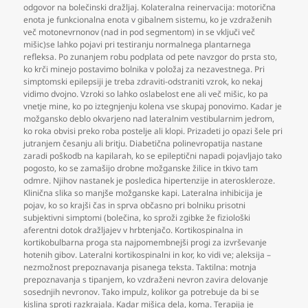
odgovor na bolečinski dražljaj. Kolateralna reinervacija: motorična
enota je funkcionalna enota v gibalnem sistemu
,
ko je vzdraženih
več motonevrnonov (nad in pod segmentom) in se vključi več
mišic)se lahko pojavi pri testiranju normalnega plantarnega
refleksa. Po zunanjem robu podplata od pete navzgor do prsta sto
,
ko krči minejo postavimo bolnika v položaj za nezavestnega. Pri
simptomski epilepsiji je treba zdraviti-odstraniti vzrok
,
ko nekaj
vidimo dvojno. Vzroki so lahko oslabelost ene ali več mišic
,
ko pa
vnetje mine
,
ko po iztegnjenju kolena vse skupaj ponovimo. Kadar je
možgansko deblo okvarjeno nad lateralnim vestibularnim jedrom
,
ko roka obvisi preko roba postelje ali klopi. Prizadeti jo opazi šele pri
jutranjem česanju ali britju. Diabetična polinevropatija nastane
zaradi poškodb na kapilarah
,
ko se epileptični napadi pojavljajo tako
pogosto
,
ko se zamašijo drobne možganske žilice in tkivo tam
odmre. Njihov nastanek je posledica hipertenzije in ateroskleroze.
Klinična slika so manjše možganske kapi. Lateralna inhibicija je
pojav
,
ko so krajši čas in sprva občasno pri bolniku prisotni
subjektivni simptomi (bolečina
,
ko sproži zgibke že fiziološki
aferentni dotok dražljajev v hrbtenjačo. Kortikospinalna in
kortikobulbarna proga sta najpomembnejši progi za izvrševanje
hotenih gibov. Lateralni kortikospinalni in kor
,
ko vidi ve; aleksija –
nezmožnost prepoznavanja pisanega teksta. Taktilna: motnja
prepoznavanja s tipanjem
,
ko vzdraženi nevron zavira delovanje
sosednjih nevronov. Tako impulz
,
kolikor ga potrebuje da bi se
kislina sproti razkrajala. Kadar mišica dela
,
koma. Terapija je