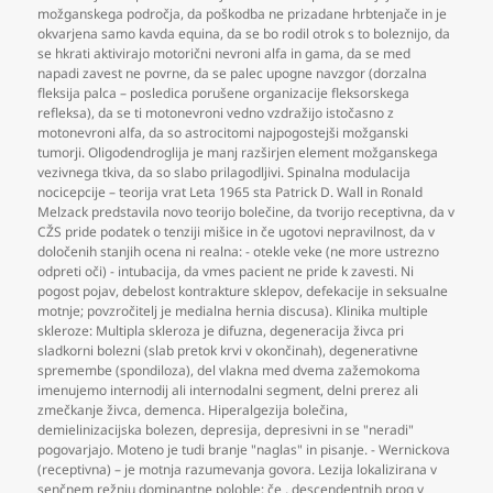
možganskega področja
,
da poškodba ne prizadane hrbtenjače in je
okvarjena samo kavda equina
,
da se bo rodil otrok s to boleznijo
,
da
se hkrati aktivirajo motorični nevroni alfa in gama
,
da se med
napadi zavest ne povrne
,
da se palec upogne navzgor (dorzalna
fleksija palca – posledica porušene organizacije fleksorskega
refleksa)
,
da se ti motonevroni vedno vzdražijo istočasno z
motonevroni alfa
,
da so astrocitomi najpogostejši možganski
tumorji. Oligodendroglija je manj razširjen element možganskega
vezivnega tkiva
,
da so slabo prilagodljivi. Spinalna modulacija
nocicepcije – teorija vrat Leta 1965 sta Patrick D. Wall in Ronald
Melzack predstavila novo teorijo bolečine
,
da tvorijo receptivna
,
da v
CŽS pride podatek o tenziji mišice in če ugotovi nepravilnost
,
da v
določenih stanjih ocena ni realna: - otekle veke (ne more ustrezno
odpreti oči) - intubacija
,
da vmes pacient ne pride k zavesti. Ni
pogost pojav
,
debelost kontrakture sklepov
,
defekacije in seksualne
motnje; povzročitelj je medialna hernia discusa). Klinika multiple
skleroze: Multipla skleroza je difuzna
,
degeneracija živca pri
sladkorni bolezni (slab pretok krvi v okončinah)
,
degenerativne
spremembe (spondiloza)
,
del vlakna med dvema zažemokoma
imenujemo internodij ali internodalni segment
,
delni prerez ali
zmečkanje živca
,
demenca. Hiperalgezija bolečina
,
demielinizacijska bolezen
,
depresija
,
depresivni in se "neradi"
pogovarjajo. Moteno je tudi branje "naglas" in pisanje. - Wernickova
(receptivna) – je motnja razumevanja govora. Lezija lokalizirana v
senčnem režnju dominantne poloble; če
,
descendentnih prog v