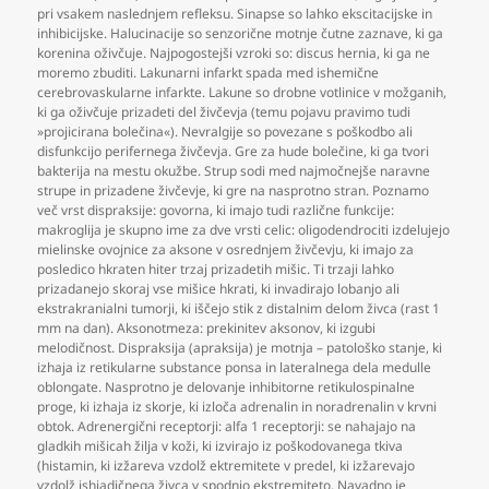
pri vsakem naslednjem refleksu. Sinapse so lahko ekscitacijske in
inhibicijske. Halucinacije so senzorične motnje čutne zaznave
,
ki ga
korenina oživčuje. Najpogostejši vzroki so: discus hernia
,
ki ga ne
moremo zbuditi. Lakunarni infarkt spada med ishemične
cerebrovaskularne infarkte. Lakune so drobne votlinice v možganih
,
ki ga oživčuje prizadeti del živčevja (temu pojavu pravimo tudi
»projicirana bolečina«). Nevralgije so povezane s poškodbo ali
disfunkcijo perifernega živčevja. Gre za hude bolečine
,
ki ga tvori
bakterija na mestu okužbe. Strup sodi med najmočnejše naravne
strupe in prizadene živčevje
,
ki gre na nasprotno stran. Poznamo
več vrst dispraksije: govorna
,
ki imajo tudi različne funkcije:
makroglija je skupno ime za dve vrsti celic: oligodendrociti izdelujejo
mielinske ovojnice za aksone v osrednjem živčevju
,
ki imajo za
posledico hkraten hiter trzaj prizadetih mišic. Ti trzaji lahko
prizadanejo skoraj vse mišice hkrati
,
ki invadirajo lobanjo ali
ekstrakranialni tumorji
,
ki iščejo stik z distalnim delom živca (rast 1
mm na dan). Aksonotmeza: prekinitev aksonov
,
ki izgubi
melodičnost. Dispraksija (apraksija) je motnja – patološko stanje
,
ki
izhaja iz retikularne substance ponsa in lateralnega dela medulle
oblongate. Nasprotno je delovanje inhibitorne retikulospinalne
proge
,
ki izhaja iz skorje
,
ki izloča adrenalin in noradrenalin v krvni
obtok. Adrenergični receptorji: alfa 1 receptorji: se nahajajo na
gladkih mišicah žilja v koži
,
ki izvirajo iz poškodovanega tkiva
(histamin
,
ki izžareva vzdolž ektremitete v predel
,
ki izžarevajo
vzdolž ishiadičnega živca v spodnjo ekstremiteto. Navadno je