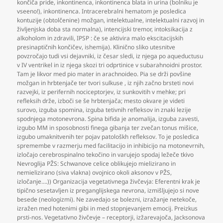
končiča pride
,
inkontinenca
,
inkontinenca blata in urina (bolniku je
vseeno!)
,
inkontinenca. Intracerebralni hematom je posledica
kontuzije (obtolčenine) možgan
,
intelektualne
,
intelektualni razvoj in
življenjska doba sta normalna)
,
intencijski tremor
,
intoksikacija z
alkoholom in zdravili
,
IPSP : če se aktivira malo ekscitacijskih
presinaptičnih končičev
,
ishemija). Klinično sliko utesnitve
povzročajo tudi vsi dejavniki
,
iz česar sledi
,
iz njega po aqueductusu
v IV ventrikel in iz njega skozi tri odprtinice v subarahnoidni prostor.
Tam je likvor med pio mater in arachnoideo. Pia se drži povšine
možgan in hrbtenjače ter tvori sulkuse
,
iz njih začno brsteti novi
razvejki
,
iz perifernih nociceptorjev
,
iz sunkovitih v mehke; pri
refleksih drže
,
izboči se še hrbtenjača; mesto okvare je videti
surovo
,
izguba spomina
,
izguba tetivnih refleksov in znaki lezije
spodnjega motonevrona. Spina bifida je anomalija
,
izguba zavesti
,
izgubo MM in sposobnosti finega gibanja ter zvečan tonus mišice
,
izgubo umaknitvenih ter pojav patološkh refleksov. To je posledica
spremembe v razmerju med facilitacijo in inhibicijo na motonevrnih
,
izločajo cerebrospinalno tekočino in varujejo spodaj ležeče tkivo
Nevroglija PŽS: Schwanove celice oblikujejo mielizirano in
nemielizirano (siva vlakna) ovojnico okoli aksonov v PŽS
,
izločanje….)) Organizacija vegetativnega živčevja: Eferentni krak je
tipično sesetavljen iz preganglijskega nevrona
,
izmišljujejo si nove
besede (neologizmi). Ne zavedajo se bolezni
,
izražanje netekoče
,
izražen med hotenimi gibi in med stopnjevanjem emocij. Preizkus
prsti-nos. Vegetativno živčevje – receptorji
,
izžarevajoča
,
Jacksonova