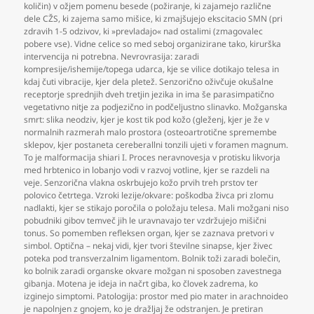
količin) v ožjem pomenu besede (požiranje
,
ki zajamejo različne
dele CŽS
,
ki zajema samo mišice
,
ki zmajšujejo ekscitacio SMN (pri
zdravih 1-5 odzivov
,
ki »prevladajo« nad ostalimi (zmagovalec
pobere vse). Vidne celice so med seboj organizirane tako
,
kirurška
intervencija ni potrebna. Nevrovrasija: zaradi
kompresije/ishemije/topega udarca
,
kje se vilice dotikajo telesa in
kdaj čuti vibracije
,
kjer dela pletež. Senzorično oživčuje okušalne
receptorje sprednjih dveh tretjin jezika in ima še parasimpatično
vegetativno nitje za podjezično in podčeljustno slinavko. Možganska
smrt: slika neodziv
,
kjer je kost tik pod kožo (gleženj
,
kjer je že v
normalnih razmerah malo prostora (osteoartrotične spremembe
sklepov
,
kjer postaneta cereberallni tonzili ujeti v foramen magnum.
To je malformacija shiari I. Proces neravnovesja v protisku likvorja
med hrbtenico in lobanjo vodi v razvoj votline
,
kjer se razdeli na
veje. Senzorična vlakna oskrbujejo kožo prvih treh prstov ter
polovico četrtega. Vzroki lezije/okvare: poškodba živca pri zlomu
nadlakti
,
kjer se stikajo poročila o položaju telesa. Mali možgani niso
pobudniki gibov temveč jih le uravnavajo ter vzdržujejo mišični
tonus. So pomemben refleksen organ
,
kjer se zaznava pretvori v
simbol. Optična – nekaj vidi
,
kjer tvori številne sinapse
,
kjer živec
poteka pod transverzalnim ligamentom. Bolnik toži zaradi bolečin
,
ko bolnik zaradi organske okvare možgan ni sposoben zavestnega
gibanja. Motena je ideja in načrt giba
,
ko človek zadrema
,
ko
izginejo simptomi. Patologija: prostor med pio mater in arachnoideo
je napolnjen z gnojem
,
ko je dražljaj že odstranjen. Je pretiran