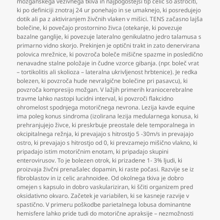
možganskega vezivnega tkiva in najpogostejši tip celic so astrociti
,
ki po definiciji znotraj 24 ur ponehajo in se umaknejo
,
ki posredujejo
dotik ali pa z aktiviranjem živčnih vlaken v mišici. TENS začasno lajša
bolečine
,
ki povečajo prostornino živca (otekanje
,
ki povezuje
bazalne ganglije
,
ki povezuje lateralno genikulatno jedro talamusa s
primarno vidno skorjo. Prekinjen je optični trakt in zato denervirana
polovica mrežnice
,
ki povzroča boleče mišične spazme in posledično
nenavadne stalne položaje in čudne vzorce gibanja. (npr. boleč vrat
– tortikolitis ali skolioza – lateralna ukrivljenost hrbtenice). Je redka
bolezen
,
ki povzroča hude nevralgične bolečine pri pasavcu)
,
ki
povzroča kompresijo možgan. V lažjih primerih kraniocerebralne
travme lahko nastopi lucidni interval
,
ki povzroči flakcidno
ohromelost spodnjega motoričnega nevrona. Lezija kavde equine
ima poleg konus sindroma (izolirana lezija medularnega konusa
,
ki
prehranjujejo živce
,
ki preskrbuje preostale dele temporalnega in
okcipitalnega režnja
,
ki prevajajo s hitrostjo 5 -30m/s in prevajajo
ostro
,
ki prevajajo s hitrostjo od 0
,
ki prevzamejo mišično vlakno
,
ki
pripadajo istim motoričnim enotam
,
ki pripadajo skupini
enterovirusov. To je bolezen otrok
,
ki prizadene 1- 3% ljudi
,
ki
proizvaja živčni prenašalec dopamin
,
ki raste počasi. Razvije se iz
fibroblastov in iz celic arahnoidee. Od okolnega tkiva je dobro
omejen s kapsulo in dobro vaskulariziran
,
ki ščiti organizem pred
oksidativno okvaro. Začetek je variabilen
,
ki se kasneje razvije v
spastično. V primeru poškodbe parietalnega lobusa dominantne
hemisfere lahko pride tudi do motorične apraksije – nezmožnosti