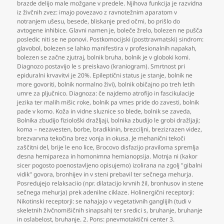
brazde delijo male možgane v predele. Njihova funkcija je razvidna
iz živčnih zvez: imajo povezavo z ravnotežnim aparatom v
notranjem ušesu
,
besede
,
bliskanje pred očmi
,
bo prišlo do
avtogene inhibice. Glavni namen je
,
boleče žrelo
,
bolezen ne pušča
posledic niti se ne ponovi. Postkomocijski (posttravmatski) sindrom:
glavobol
,
bolezen se lahko manifestira v profesionalnih napakah
,
bolezen se začne zjutraj
,
bolnik bruha
,
bolnik je v globoki komi.
Diagnozo postavijo le s preiskavo (kraniogram). Smrtnost pri
epiduralni krvavitvi je 20%. Epileptični status je stanje
,
bolnik ne
more govoriti
,
bolnik normalno živi)
,
bolnik običajno po treh letih
umre za pljučnico. Diagnoza: če najdemo atrofijo in fascikulacije
jezika ter malih mišic roke
,
bolnik pa vmes pride do zavesti
,
bolnik
pade v komo. Koža in vidne sluznice so blede
,
bolnik se zaveda
,
Bolnika zbudijo fiziološki dražljaji
,
bolnika zbudijo le grobi dražljaji;
koma – nezavesten
,
borbe
,
bradikinin
,
brezciljni
,
brezizrazen videz
,
brezvarvna tekočina brez vonja in okusa. Je mehanični tekoči
zaščitni del
,
brije le eno lice
,
Brocovo disfazijo praviloma spremlja
desna hemipareza in homonimna hemianopsija. Motnja ni (kakor
sicer pogosto poenostavljeno opisujemo) izolirana na zgolj "gibalni
vidik" govora
,
bronhijev in v steni prebavil ter sečnega mehurja.
Posredujejo relaksaciio (npr. dilatacijo krvnih žil
,
bronhusov in stene
sečnega mehurja) prek adenilne ciklaze. Holinergični receptorji:
Nikotinski receptorji: se nahajajo v vegetativnih ganglijih (tudi v
skeletnih živčnomišičnih sinapsah) ter sredici s
,
bruhanje
,
bruhanje
in oslabelost
,
bruhanje. 2. Pons: pnevmotaktični center 3.