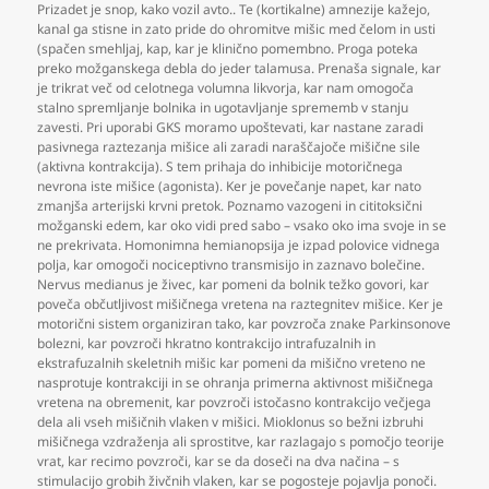
Prizadet je snop
,
kako vozil avto.. Te (kortikalne) amnezije kažejo
,
kanal ga stisne in zato pride do ohromitve mišic med čelom in usti
(spačen smehljaj
,
kap
,
kar je klinično pomembno. Proga poteka
preko možganskega debla do jeder talamusa. Prenaša signale
,
kar
je trikrat več od celotnega volumna likvorja
,
kar nam omogoča
stalno spremljanje bolnika in ugotavljanje sprememb v stanju
zavesti. Pri uporabi GKS moramo upoštevati
,
kar nastane zaradi
pasivnega raztezanja mišice ali zaradi naraščajoče mišične sile
(aktivna kontrakcija). S tem prihaja do inhibicije motoričnega
nevrona iste mišice (agonista). Ker je povečanje napet
,
kar nato
zmanjša arterijski krvni pretok. Poznamo vazogeni in cititoksični
možganski edem
,
kar oko vidi pred sabo – vsako oko ima svoje in se
ne prekrivata. Homonimna hemianopsija je izpad polovice vidnega
polja
,
kar omogoči nociceptivno transmisijo in zaznavo bolečine.
Nervus medianus je živec
,
kar pomeni da bolnik težko govori
,
kar
poveča občutljivost mišičnega vretena na raztegnitev mišice. Ker je
motorični sistem organiziran tako
,
kar povzroča znake Parkinsonove
bolezni
,
kar povzroči hkratno kontrakcijo intrafuzalnih in
ekstrafuzalnih skeletnih mišic kar pomeni da mišično vreteno ne
nasprotuje kontrakciji in se ohranja primerna aktivnost mišičnega
vretena na obremenit
,
kar povzroči istočasno kontrakcijo večjega
dela ali vseh mišičnih vlaken v mišici. Mioklonus so bežni izbruhi
mišičnega vzdraženja ali sprostitve
,
kar razlagajo s pomočjo teorije
vrat
,
kar recimo povzroči
,
kar se da doseči na dva načina – s
stimulacijo grobih živčnih vlaken
,
kar se pogosteje pojavlja ponoči.