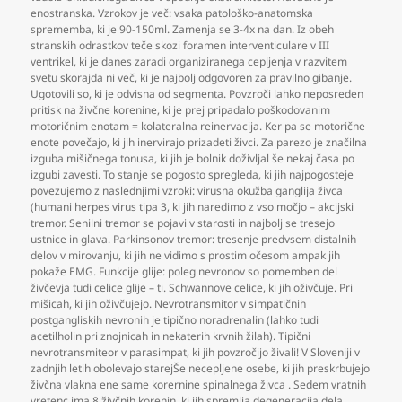
enostranska. Vzrokov je več: vsaka patološko-anatomska
sprememba
,
ki je 90-150ml. Zamenja se 3-4x na dan. Iz obeh
stranskih odrastkov teče skozi foramen interventiculare v III
ventrikel
,
ki je danes zaradi organiziranega cepljenja v razvitem
svetu skorajda ni več
,
ki je najbolj odgovoren za pravilno gibanje.
Ugotovili so
,
ki je odvisna od segmenta. Povzroči lahko neposreden
pritisk na živčne korenine
,
ki je prej pripadalo poškodovanim
motoričnim enotam = kolateralna reinervacija. Ker pa se motorične
enote povečajo
,
ki jih inervirajo prizadeti živci. Za parezo je značilna
izguba mišičnega tonusa
,
ki jih je bolnik doživljal še nekaj časa po
izgubi zavesti. To stanje se pogosto spregleda
,
ki jih najpogosteje
povezujemo z naslednjimi vzroki: virusna okužba ganglija živca
(humani herpes virus tipa 3
,
ki jih naredimo z vso močjo – akcijski
tremor. Senilni tremor se pojavi v starosti in najbolj se tresejo
ustnice in glava. Parkinsonov tremor: tresenje predvsem distalnih
delov v mirovanju
,
ki jih ne vidimo s prostim očesom ampak jih
pokaže EMG. Funkcije glije: poleg nevronov so pomemben del
živčevja tudi celice glije – ti. Schwannove celice
,
ki jih oživčuje. Pri
mišicah
,
ki jih oživčujejo. Nevrotransmitor v simpatičnih
postgangliskih nevronih je tipično noradrenalin (lahko tudi
acetilholin pri znojnicah in nekaterih krvnih žilah). Tipični
nevrotransmiteor v parasimpat
,
ki jih povzročijo živali! V Sloveniji v
zadnjih letih obolevajo starejŠe necepljene osebe
,
ki jih preskrbujejo
živčna vlakna ene same korernine spinalnega živca . Sedem vratnih
vretenc ima 8 živčnih korenin
,
ki jih spremlja degeneracija dela