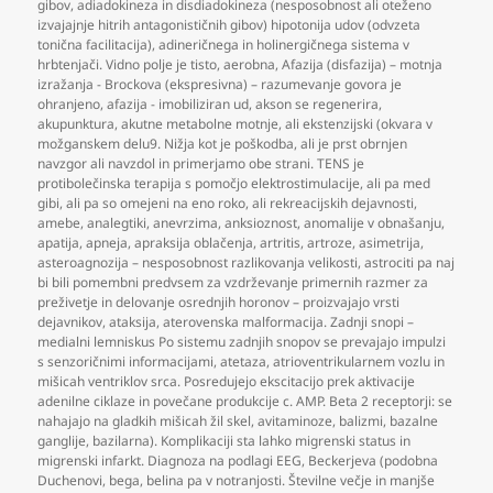
gibov
,
adiadokineza in disdiadokineza (nesposobnost ali oteženo
izvajajnje hitrih antagonističnih gibov) hipotonija udov (odvzeta
tonična facilitacija)
,
adineričnega in holinergičnega sistema v
hrbtenjači. Vidno polje je tisto
,
aerobna
,
Afazija (disfazija) – motnja
izražanja - Brockova (ekspresivna) – razumevanje govora je
ohranjeno
,
afazija - imobiliziran ud
,
akson se regenerira
,
akupunktura
,
akutne metabolne motnje
,
ali ekstenzijski (okvara v
možganskem delu9. Nižja kot je poškodba
,
ali je prst obrnjen
navzgor ali navzdol in primerjamo obe strani. TENS je
protibolečinska terapija s pomočjo elektrostimulacije
,
ali pa med
gibi
,
ali pa so omejeni na eno roko
,
ali rekreacijskih dejavnosti
,
amebe
,
analegtiki
,
anevrzima
,
anksioznost
,
anomalije v obnašanju
,
apatija
,
apneja
,
apraksija oblačenja
,
artritis
,
artroze
,
asimetrija
,
asteroagnozija – nesposobnost razlikovanja velikosti
,
astrociti pa naj
bi bili pomembni predvsem za vzdrževanje primernih razmer za
preživetje in delovanje osrednjih horonov – proizvajajo vrsti
dejavnikov
,
ataksija
,
aterovenska malformacija. Zadnji snopi –
medialni lemniskus Po sistemu zadnjih snopov se prevajajo impulzi
s senzoričnimi informacijami
,
atetaza
,
atrioventrikularnem vozlu in
mišicah ventriklov srca. Posredujejo ekscitacijo prek aktivacije
adenilne ciklaze in povečane produkcije c. AMP. Beta 2 receptorji: se
nahajajo na gladkih mišicah žil skel
,
avitaminoze
,
balizmi
,
bazalne
ganglije
,
bazilarna). Komplikaciji sta lahko migrenski status in
migrenski infarkt. Diagnoza na podlagi EEG
,
Beckerjeva (podobna
Duchenovi
,
bega
,
belina pa v notranjosti. Številne večje in manjše