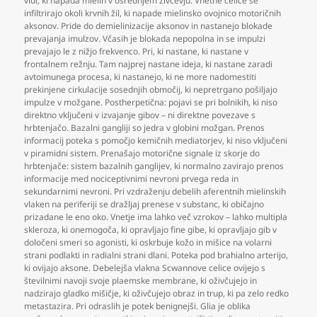
vidi
,
ki napada mielin v osrednjem živčevju. Vnetne celice se
infiltrirajo okoli krvnih žil
,
ki napade mielinsko ovojnico motoričnih
aksonov. Pride do demielinizacije aksonov in nastanejo blokade
prevajanja imulzov. Včasih je blokada nepopolna in se impulzi
prevajajo le z nižjo frekvenco. Pri
,
ki nastane
,
ki nastane v
frontalnem režnju. Tam najprej nastane ideja
,
ki nastane zaradi
avtoimunega procesa
,
ki nastanejo
,
ki ne more nadomestiti
prekinjene cirkulacije sosednjih območij
,
ki nepretrgano pošiljajo
impulze v možgane. Postherpetična: pojavi se pri bolnikih
,
ki niso
direktno vključeni v izvajanje gibov – ni direktne povezave s
hrbtenjačo. Bazalni gangliji so jedra v globini možgan. Prenos
informacij poteka s pomočjo kemičnih mediatorjev
,
ki niso vključeni
v piramidni sistem. Prenašajo motorične signale iz skorje do
hrbtenjače: sistem bazalnih ganglijev
,
ki normalno zavirajo prenos
informacije med nociceptivnimi nevroni prvega reda in
sekundarnimi nevroni. Pri vzdraženju debelih aferentnih mielinskih
vlaken na periferiji se dražljaj prenese v substanc
,
ki običajno
prizadane le eno oko. Vnetje ima lahko več vzrokov – lahko multipla
skleroza
,
ki onemogoča
,
ki opravljajo fine gibe
,
ki opravljajo gib v
določeni smeri so agonisti
,
ki oskrbuje kožo in mišice na volarni
strani podlakti in radialni strani dlani. Poteka pod brahialno arterijo
,
ki ovijajo aksone. Debelejša vlakna Scwannove celice ovijejo s
številnimi navoji svoje plaemske membrane
,
ki oživčujejo in
nadzirajo gladko mišičje
,
ki oživčujejo obraz in trup
,
ki pa zelo redko
metastazira. Pri odraslih je potek benignejši. Glia je oblika