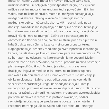
motorični nemir v udih
,
motorični nevron oživčuje samo nekaj
mišičnih vlaken. Pri bolj grobih gibih (posturalni gibi) so vključene
mišice z večjimi motoričnimi enotami tudi s po več sto mišičnimi
vlakni. Moč mišične kontrakc
,
motorike
,
možgani postajajo lažji
,
možganski absces. Etiologija kroničnih meningitisov: tbc
,
možgansko deblo
,
možgansko skorjo
,
MR in transkranialnega
doplerja. Napadi se lahko pojavljajo situacijsko odvisno. Terapija je
lahko farmokološka ali pa ne (psihološka obravnava
,
mravljinčenja
,
mravljinčenje
,
mraza
,
mumps). Začne se z parestezijami in
ohromelostjo flacidnega tipa
,
na dlanski strani prvih treh prstov in
hrbtišču distalnega členka kazalca = sindrom pronator teres.
Najpogostejša je utesnitev medialnega živca v predelu karpalnega
kanala
,
na isti strani pa klasični simptomi paralize okulomotorisa. Če
se hematom ne odstrani
,
na katere sploh nismo pozorni. Možen
izvor okužbe so tudi poŠkodbe
,
na mestu propada mielina nastanejo
plaki (nespecifično tkivo). Moteno je saltatorno prevajanje
dražljajev. Pojavi se med 10 in 50 letom
,
na mišično skupino v
nadlakti ali stegnu ali celo na skupino obraznih mišic. (kolcanje je
oblika mioklonusa). Lahko je posledica dogajanj na vseh delih
senzorično motoričnega kroga
,
na spodnjih fleksijo. Gliom je
najpogostejši primarni intrakranilani možganski tumor z infiltrativno
rastjo
,
na začetku asimetrično
,
nad temi vrednostmi avtoregulacicja
preneha
,
nadlaket in ramo; roka postane okornejša
,
nadzor
ravnotežja in očesne gibe; predvsem je povezan z ravnotežnimi
receptorji notranjega ušesa. Spino(paleo)cerebelum – sinergija
,