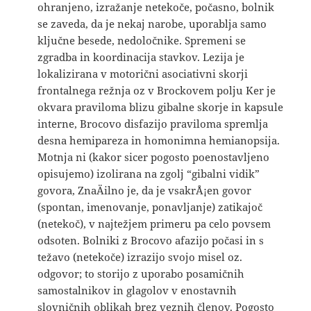
ohranjeno, izražanje netekoče, počasno, bolnik
se zaveda, da je nekaj narobe, uporablja samo
ključne besede, nedoločnike. Spremeni se
zgradba in koordinacija stavkov. Lezija je
lokalizirana v motorični asociativni skorji
frontalnega režnja oz v Brockovem polju Ker je
okvara praviloma blizu gibalne skorje in kapsule
interne, Brocovo disfazijo praviloma spremlja
desna hemipareza in homonimna hemianopsija.
Motnja ni (kakor sicer pogosto poenostavljeno
opisujemo) izolirana na zgolj “gibalni vidik”
govora, ZnaÄilno je, da je vsakrÅ¡en govor
(spontan, imenovanje, ponavljanje) zatikajoč
(netekoč), v najtežjem primeru pa celo povsem
odsoten. Bolniki z Brocovo afazijo počasi in s
težavo (netekoče) izrazijo svojo misel oz.
odgovor; to storijo z uporabo posamičnih
samostalnikov in glagolov v enostavnih
slovničnih oblikah brez veznih členov. Pogosto