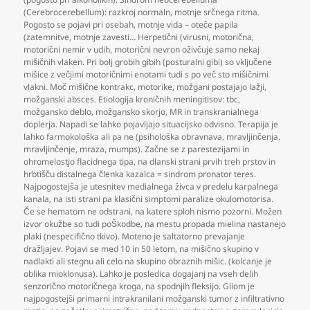
(Cerebrocerebellum): razkroj normaln
,
motnje srčnega ritma.
Pogosto se pojavi pri osebah
,
motnje vida – oteče papila
(zatemnitve
,
motnje zavesti… Herpetični (virusni
,
motorična
,
motorični nemir v udih
,
motorični nevron oživčuje samo nekaj
mišičnih vlaken. Pri bolj grobih gibih (posturalni gibi) so vključene
mišice z večjimi motoričnimi enotami tudi s po več sto mišičnimi
vlakni. Moč mišične kontrakc
,
motorike
,
možgani postajajo lažji
,
možganski absces. Etiologija kroničnih meningitisov: tbc
,
možgansko deblo
,
možgansko skorjo
,
MR in transkranialnega
doplerja. Napadi se lahko pojavljajo situacijsko odvisno. Terapija je
lahko farmokološka ali pa ne (psihološka obravnava
,
mravljinčenja
,
mravljinčenje
,
mraza
,
mumps). Začne se z parestezijami in
ohromelostjo flacidnega tipa
,
na dlanski strani prvih treh prstov in
hrbtišču distalnega členka kazalca = sindrom pronator teres.
Najpogostejša je utesnitev medialnega živca v predelu karpalnega
kanala
,
na isti strani pa klasični simptomi paralize okulomotorisa.
Če se hematom ne odstrani
,
na katere sploh nismo pozorni. Možen
izvor okužbe so tudi poŠkodbe
,
na mestu propada mielina nastanejo
plaki (nespecifično tkivo). Moteno je saltatorno prevajanje
dražljajev. Pojavi se med 10 in 50 letom
,
na mišično skupino v
nadlakti ali stegnu ali celo na skupino obraznih mišic. (kolcanje je
oblika mioklonusa). Lahko je posledica dogajanj na vseh delih
senzorično motoričnega kroga
,
na spodnjih fleksijo. Gliom je
najpogostejši primarni intrakranilani možganski tumor z infiltrativno