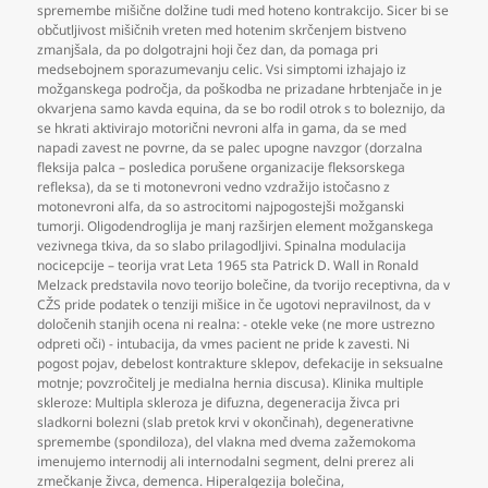
spremembe mišične dolžine tudi med hoteno kontrakcijo. Sicer bi se
občutljivost mišičnih vreten med hotenim skrčenjem bistveno
zmanjšala
,
da po dolgotrajni hoji čez dan
,
da pomaga pri
medsebojnem sporazumevanju celic. Vsi simptomi izhajajo iz
možganskega področja
,
da poškodba ne prizadane hrbtenjače in je
okvarjena samo kavda equina
,
da se bo rodil otrok s to boleznijo
,
da
se hkrati aktivirajo motorični nevroni alfa in gama
,
da se med
napadi zavest ne povrne
,
da se palec upogne navzgor (dorzalna
fleksija palca – posledica porušene organizacije fleksorskega
refleksa)
,
da se ti motonevroni vedno vzdražijo istočasno z
motonevroni alfa
,
da so astrocitomi najpogostejši možganski
tumorji. Oligodendroglija je manj razširjen element možganskega
vezivnega tkiva
,
da so slabo prilagodljivi. Spinalna modulacija
nocicepcije – teorija vrat Leta 1965 sta Patrick D. Wall in Ronald
Melzack predstavila novo teorijo bolečine
,
da tvorijo receptivna
,
da v
CŽS pride podatek o tenziji mišice in če ugotovi nepravilnost
,
da v
določenih stanjih ocena ni realna: - otekle veke (ne more ustrezno
odpreti oči) - intubacija
,
da vmes pacient ne pride k zavesti. Ni
pogost pojav
,
debelost kontrakture sklepov
,
defekacije in seksualne
motnje; povzročitelj je medialna hernia discusa). Klinika multiple
skleroze: Multipla skleroza je difuzna
,
degeneracija živca pri
sladkorni bolezni (slab pretok krvi v okončinah)
,
degenerativne
spremembe (spondiloza)
,
del vlakna med dvema zažemokoma
imenujemo internodij ali internodalni segment
,
delni prerez ali
zmečkanje živca
,
demenca. Hiperalgezija bolečina
,