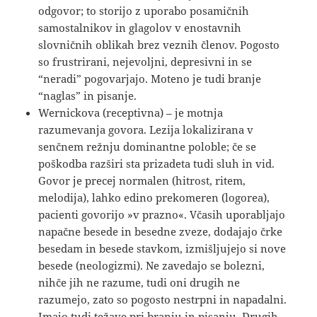
odgovor; to storijo z uporabo posamičnih
samostalnikov in glagolov v enostavnih
slovničnih oblikah brez veznih členov. Pogosto
so frustrirani, nejevoljni, depresivni in se
“neradi” pogovarjajo. Moteno je tudi branje
“naglas” in pisanje.
Wernickova (receptivna) – je motnja
razumevanja govora. Lezija lokalizirana v
senčnem režnju dominantne poloble; če se
poškodba razširi sta prizadeta tudi sluh in vid.
Govor je precej normalen (hitrost, ritem,
melodija), lahko edino prekomeren (logorea),
pacienti govorijo »v prazno«. Včasih uporabljajo
napačne besede in besedne zveze, dodajajo črke
besedam in besede stavkom, izmišljujejo si nove
besede (neologizmi). Ne zavedajo se bolezni,
nihče jih ne razume, tudi oni drugih ne
razumejo, zato so pogosto nestrpni in napadalni.
Imajo tudi težave pri branju in pisanju. Drugih