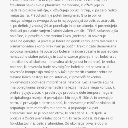
številnimi navoji svoje plaemske membrane
,
ki oživčujejo in
nadzirajo gladko mišičje
,
ki oživčujejo obraz in trup
,
ki pa zelo redko
metastazira. Pri odraslih je potek benignejši. Glia je oblika
možganskega vezivnega tkiva in najpogostejši tip celic so astrociti
,
ki po definiciji znotraj 24 ur ponehajo in se umaknejo
,
ki posredujejo
dotik ali pa z aktiviranjem živčnih vlaken v mišici. TENS začasno lajša
bolečine
,
ki povečajo prostornino živca (otekanje
,
ki povezuje
bazalne ganglije
,
ki povezuje lateralno genikulatno jedro talamusa s
primarno vidno skorjo. Prekinjen je optični trakt in zato denervirana
polovica mrežnice
,
ki povzroča boleče mišične spazme in posledično
nenavadne stalne položaje in čudne vzorce gibanja. (npr. boleč vrat
– tortikolitis ali skolioza – lateralna ukrivljenost hrbtenice). Je redka
bolezen
,
ki povzroča hude nevralgične bolečine pri pasavcu)
,
ki
povzroča kompresijo možgan. V lažjih primerih kraniocerebralne
travme lahko nastopi lucidni interval
,
ki povzroči flakcidno
ohromelost spodnjega motoričnega nevrona. Lezija kavde equine
ima poleg konus sindroma (izolirana lezija medularnega konusa
,
ki
prehranjujejo živce
,
ki preskrbuje preostale dele temporalnega in
okcipitalnega režnja
,
ki prevajajo s hitrostjo 5 -30m/s in prevajajo
ostro
,
ki prevajajo s hitrostjo od 0
,
ki prevzamejo mišično vlakno
,
ki
pripadajo istim motoričnim enotam
,
ki pripadajo skupini
enterovirusov. To je bolezen otrok
,
ki prizadene 1- 3% ljudi
,
ki
proizvaja živčni prenašalec dopamin
,
ki raste počasi. Razvije se iz
fibroblastov in iz celic arahnoidee. Od okolnega tkiva je dobro