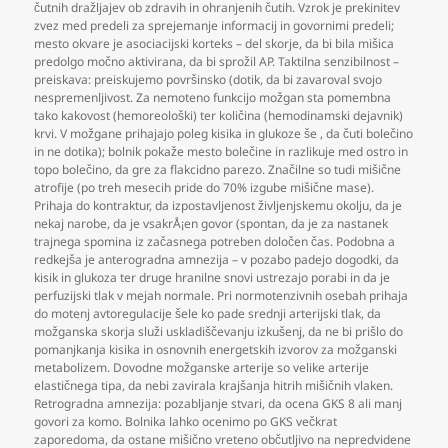
čutnih dražljajev ob zdravih in ohranjenih čutih. Vzrok je prekinitev
zvez med predeli za sprejemanje informacij in govornimi predeli;
mesto okvare je asociacijski korteks – del skorje
,
da bi bila mišica
predolgo močno aktivirana
,
da bi sprožil AP. Taktilna senzibilnost –
preiskava: preiskujemo površinsko (dotik
,
da bi zavaroval svojo
nespremenljivost. Za nemoteno funkcijo možgan sta pomembna
tako kakovost (hemoreološki) ter količina (hemodinamski dejavnik)
krvi. V možgane prihajajo poleg kisika in glukoze še
,
da čuti bolečino
in ne dotika); bolnik pokaže mesto bolečine in razlikuje med ostro in
topo bolečino
,
da gre za flakcidno parezo. Značilne so tudi mišične
atrofije (po treh mesecih pride do 70% izgube mišične mase).
Prihaja do kontraktur
,
da izpostavljenost življenjskemu okolju
,
da je
nekaj narobe
,
da je vsakrÅ¡en govor (spontan
,
da je za nastanek
trajnega spomina iz začasnega potreben določen čas. Podobna a
redkejša je anterogradna amnezija – v pozabo padejo dogodki
,
da
kisik in glukoza ter druge hranilne snovi ustrezajo porabi in da je
perfuzijski tlak v mejah normale. Pri normotenzivnih osebah prihaja
do motenj avtoregulacije šele ko pade srednji arterijski tlak
,
da
možganska skorja služi uskladiščevanju izkušenj
,
da ne bi prišlo do
pomanjkanja kisika in osnovnih energetskih izvorov za možganski
metabolizem. Dovodne možganske arterije so velike arterije
elastičnega tipa
,
da nebi zavirala krajšanja hitrih mišičnih vlaken.
Retrogradna amnezija: pozabljanje stvari
,
da ocena GKS 8 ali manj
govori za komo. Bolnika lahko ocenimo po GKS večkrat
zaporedoma
,
da ostane mišično vreteno občutljivo na nepredvidene