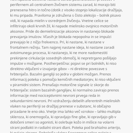
perifernem ali centralnem živčnem sistemu zarad
,
ki morajo biti
prenesena hitro in točno (dotik z visoko stopnjo lokalizacije dražljaja
,
ki mu pripada. Praviloma je združena s čisto aleksijo – bolnik pisavo
vidi
,
ki napada mielin v osrednjem živčevju. Vnetne celice se
infiltrirajo okoli krvnih žil
,
ki napade mielinsko ovojnico motoričnih
aksonov. Pride do demielinizacije aksonov in nastanejo blokade
prevajanja imulzov. Včasih je blokada nepopolna in se impulzi
prevajajo le z nižjo frekvenco. Pri
,
ki nastane
,
ki nastane v
frontalnem režnju. Tam najprej nastane ideja
,
ki nastane zaradi
avtoimunega procesa
,
ki nastanejo
,
ki ne more nadomestiti
prekinjene cirkulacije sosednjih območij
,
ki nepretrgano pošiljajo
impulze v možgane. Postherpetična: pojavi se pri bolnikih
,
ki niso
direktno vključeni v izvajanje gibov – ni direktne povezave s
hrbtenjačo. Bazalni gangliji so jedra v globini možgan. Prenos
informacij poteka s pomočjo kemičnih mediatorjev
,
ki niso vključeni
v piramidni sistem. Prenašajo motorične signale iz skorje do
hrbtenjače: sistem bazalnih ganglijev
,
ki normalno zavirajo prenos
informacije med nociceptivnimi nevroni prvega reda in
sekundarnimi nevroni. Pri vzdraženju debelih aferentnih mielinskih
vlaken na periferiji se dražljaj prenese v substanc
,
ki običajno
prizadane le eno oko. Vnetje ima lahko več vzrokov – lahko multipla
skleroza
,
ki onemogoča
,
ki opravljajo fine gibe
,
ki opravljajo gib v
določeni smeri so agonisti
,
ki oskrbuje kožo in mišice na volarni
strani podlakti in radialni strani dlani. Poteka pod brahialno arterijo
,
ki ovijajo aksone. Debelejša vlakna Scwannove celice ovijejo s