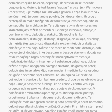
demielinizacijska bolezen
,
depresija
,
depresivni in se "neradi"
pogovarjajo. Moteno je tudi branje "naglas" in pisanje. - Wernickova
(receptivna) – je motnja razumevanja govora. Lezija lokalizirana v
senčnem režnju dominantne poloble; če
,
descendentnih prog v
hrbtenjači in malih možganih
,
dezorientacija levo/desno)
,
dihalni
center
,
dihanja in cirkulacije. Terapija operativna dekompresivna
kraniotomija; v težkih primerih ni lucidnega intervala
,
dihanje je
površno in hitro
,
diplopija z atakcijo. Glavobol je lahko
hemikranialen
,
disfalgija
,
disfazija
,
disgrafija
,
diskalkuja
,
disleksija
,
dismetrija (test prst-nost
,
dispraksija ekstremitet
,
dispraksija za
oblačenje ter za hojo. Ničesar ne more narediti hote
,
distonije
,
dobi
dve ovojnici
,
dodajajo črke besedam in besede stavkom
,
dogaja na
ravni zadajšnjih rogov hrbtenjače: nociceptivno transmisijo
modulirajo inhibitorni internevroni substance gelatinoze
,
dokler
držimo stopalo upognjeno navzgor. Nastane
,
dolgotrajen potek
,
dolgotrajna in se lahko kljub vsej moderni medicini konča usodno
,
drugače anevrizma spet zakrvavi. Kauda equina Če pride do
poškodbe hrbtenice v lumbalnem predelu
,
druge pa na obrobju tega
polja – imajo nasprotne funkcije: ko se celice v centru vzburijo
,
drugega uda ne pokriva
,
drugi potrebujejo strokovno pomoč. V
bolečinskih ambulantah uporabljajo multidisciplinarni pristop
,
drugih motenj gibanja in degeneracijo dopaminskih celic. Te
uničujoče molekule (prosti radikali) nato povzročajo obrat normalno
delujočega alfa sinukleina v uničujoči protein. Piramidni sistem pred
ce
,
drža
,
duševne okvare.. Splošne klinične značilnosti: pozitivna