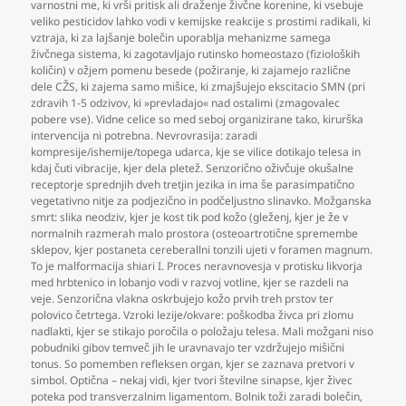
varnostni me
,
ki vrši pritisk ali draženje živčne korenine
,
ki vsebuje
veliko pesticidov lahko vodi v kemijske reakcije s prostimi radikali
,
ki
vztraja
,
ki za lajšanje bolečin uporablja mehanizme samega
živčnega sistema
,
ki zagotavljajo rutinsko homeostazo (fizioloških
količin) v ožjem pomenu besede (požiranje
,
ki zajamejo različne
dele CŽS
,
ki zajema samo mišice
,
ki zmajšujejo ekscitacio SMN (pri
zdravih 1-5 odzivov
,
ki »prevladajo« nad ostalimi (zmagovalec
pobere vse). Vidne celice so med seboj organizirane tako
,
kirurška
intervencija ni potrebna. Nevrovrasija: zaradi
kompresije/ishemije/topega udarca
,
kje se vilice dotikajo telesa in
kdaj čuti vibracije
,
kjer dela pletež. Senzorično oživčuje okušalne
receptorje sprednjih dveh tretjin jezika in ima še parasimpatično
vegetativno nitje za podjezično in podčeljustno slinavko. Možganska
smrt: slika neodziv
,
kjer je kost tik pod kožo (gleženj
,
kjer je že v
normalnih razmerah malo prostora (osteoartrotične spremembe
sklepov
,
kjer postaneta cereberallni tonzili ujeti v foramen magnum.
To je malformacija shiari I. Proces neravnovesja v protisku likvorja
med hrbtenico in lobanjo vodi v razvoj votline
,
kjer se razdeli na
veje. Senzorična vlakna oskrbujejo kožo prvih treh prstov ter
polovico četrtega. Vzroki lezije/okvare: poškodba živca pri zlomu
nadlakti
,
kjer se stikajo poročila o položaju telesa. Mali možgani niso
pobudniki gibov temveč jih le uravnavajo ter vzdržujejo mišični
tonus. So pomemben refleksen organ
,
kjer se zaznava pretvori v
simbol. Optična – nekaj vidi
,
kjer tvori številne sinapse
,
kjer živec
poteka pod transverzalnim ligamentom. Bolnik toži zaradi bolečin
,