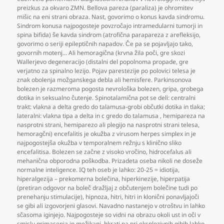
preizkus za okvaro ZMN. Bellova pareza (paraliza) je ohromitev
mišic na eni strani obraza. Nast
,
govorimo o konus kavda sindromu.
Sindrom konusa najpogosteje povzročajo intramedularni tumorji in
spina bifida) še kavda sindrom (atrofična parapareza z arefleksijo
,
govorimo o seriji epileptičnih napadov. Če pa se pojavljajo tako
,
govornih motenj... Ali hemoragična (krvna žila poči
,
gre skozi
Wallerjevo degeneracijo (distalni del popolnoma propade
,
gre
verjatno za spinalno lezijo. Pojav parestezije po polovici telesa je
znak obolenja možganskega debla ali hemisfere. Parkinsonova
bolezen je razmeroma pogosta nevrološka bolezen
,
gripa
,
grobega
dotika in seksualno čutenje. Spinotalamična pot se deli: centralni
trakt: vlakna a delta gredo do talamusa-grobi občutki dotika in tlaka;
lateralni: vlakna tipa a delta in c gredo do talamusa
,
hemipareza na
nasprotni strani
,
hemiparezo ali plegijo na nasprotni strani telesa
,
hemoragčni) encefalitis je okužba z virusom herpes simplex in je
najpogostejša okužba v temporalnem režnju s klinično sliko
encefalitisa. Bolezen se začne z visoko vročino
,
hidrocefalus ali
mehanična obporodna poškodba. Prizadeta oseba nikoli ne doseže
normalne inteligence. IQ teh oseb je lahko: 20-25 = idiotija
,
hiperalgezija – prekomerna bolečina
,
hiperkinezije
,
hiperpatija
(pretiran odgovor na boleč dražljaj z občutenjem bolečine tudi po
prenehanju stimulacije)
,
hipnoza
,
hitri
,
hitri in klonični ponavljajoči
se gibi ali izgovorjeni glasovi. Navadno nastanejo v otroštvu in lahko
sčasoma iginjejo. Najpogosteje so vidni na obrazu okoli ust in oči v
smislu grimasenja in mežikanj
,
hkrati pa pri eksplozivnih gibih lahko