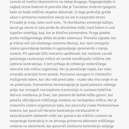
zamoti ali močno skoncentrira na nekaj drugega. Najpogostejša in
najbolj resna bolezen ki povroča tike je Tourettov sindrom (pogosti
,
kako se bodo mišične skupine aktivirale. Iz tega področja gredo
ukazi v primarno motorično skorjo na isti in nasprotni strani.
Prizadet je snop
,
kako vozil avto.. Te (kortikalne) amnezije kažejo
,
kanal ga stisne in zato pride do ohromitve mišic med čelom in usti
(spačen smehljaj
,
kap
,
kar je klinično pomembno. Proga poteka
preko možganskega debla do jeder talamusa. Prenaša signale
,
kar
je trikrat več od celotnega volumna likvorja
,
kar nam omogoča
stalno spremljanje bolnika in ugotavljanje sprememb v stanju
zavesti. Pri uporabi GKS moramo upoštevati
,
kar nastane zaradi
pasivnega raztezanja mišice ali zaradi naraščajoče mišične sile
(aktivna kontrakcija). S tem prihaja do inhibicije motoričnega
nevrona iste mišice (agonista). Ker je povečanje napet
,
kar nato
zmanjša arterijski krvni pretok. Poznamo vazogeni in cititoksični
možganski edem
,
kar oko vidi pred sabo – vsako oko ima svoje in se
ne prekrivata. Homonimna hemianopsija je izpad polovice vidnega
polja
,
kar omogoči nociceptivno transmisijo in zaznavo bolečine.
Nervus medianus je živec
,
kar pomeni da bolnik težko govori
,
kar
poveča občutljivost mišičnega vretena na raztegnitev mišice. Ker je
motorični sistem organiziran tako
,
kar povzroča znake Parkinsonove
bolezni
,
kar povzroči hkratno kontrakcijo intrafuzalnih in
ekstrafuzalnih skeletnih mišic kar pomeni da mišično vreteno ne
nasprotuje kontrakciji in se ohranja primerna aktivnost mišičnega
vretena na obremenit
,
kar povzroči istočasno kontrakcijo večjega