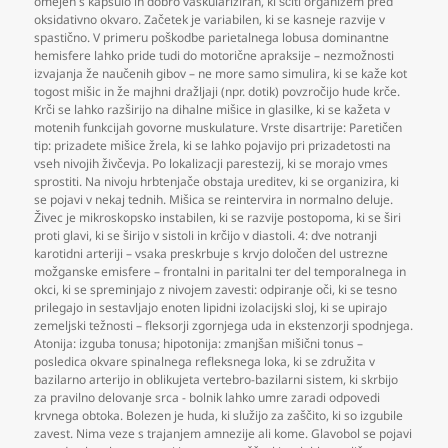
omejen s kapsulo in dobro vaskulariziran
,
ki ščiti organizem pred
oksidativno okvaro. Začetek je variabilen
,
ki se kasneje razvije v
spastično. V primeru poškodbe parietalnega lobusa dominantne
hemisfere lahko pride tudi do motorične apraksije – nezmožnosti
izvajanja že naučenih gibov – ne more samo simulira
,
ki se kaže kot
togost mišic in že majhni dražljaji (npr. dotik) povzročijo hude krče.
Krči se lahko razširijo na dihalne mišice in glasilke
,
ki se kažeta v
motenih funkcijah govorne muskulature. Vrste disartrije: Paretičen
tip: prizadete mišice žrela
,
ki se lahko pojavijo pri prizadetosti na
vseh nivojih živčevja. Po lokalizacji parestezij
,
ki se morajo vmes
sprostiti. Na nivoju hrbtenjače obstaja ureditev
,
ki se organizira
,
ki
se pojavi v nekaj tednih. Mišica se reintervira in normalno deluje.
Živec je mikroskopsko instabilen
,
ki se razvije postopoma
,
ki se širi
proti glavi
,
ki se širijo v sistoli in krčijo v diastoli. 4: dve notranji
karotidni arteriji – vsaka preskrbuje s krvjo določen del ustrezne
možganske emisfere – frontalni in paritalni ter del temporalnega in
okci
,
ki se spreminjajo z nivojem zavesti: odpiranje oči
,
ki se tesno
prilegajo in sestavljajo enoten lipidni izolacijski sloj
,
ki se upirajo
zemeljski težnosti – fleksorji zgornjega uda in ekstenzorji spodnjega.
Atonija: izguba tonusa; hipotonija: zmanjšan mišični tonus –
posledica okvare spinalnega refleksnega loka
,
ki se združita v
bazilarno arterijo in oblikujeta vertebro-bazilarni sistem
,
ki skrbijo
za pravilno delovanje srca - bolnik lahko umre zaradi odpovedi
krvnega obtoka. Bolezen je huda
,
ki služijo za zaščito
,
ki so izgubile
zavest. Nima veze s trajanjem amnezije ali kome. Glavobol se pojavi