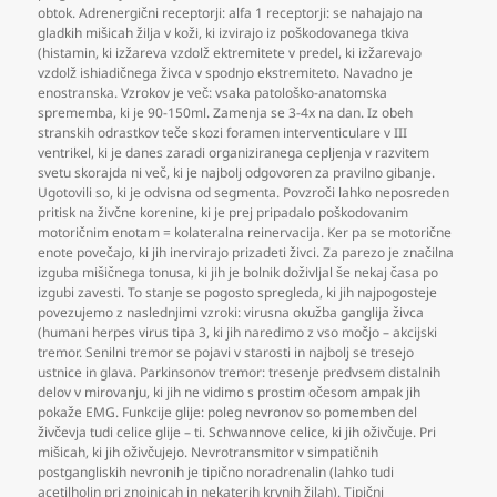
obtok. Adrenergični receptorji: alfa 1 receptorji: se nahajajo na
gladkih mišicah žilja v koži
,
ki izvirajo iz poškodovanega tkiva
(histamin
,
ki izžareva vzdolž ektremitete v predel
,
ki izžarevajo
vzdolž ishiadičnega živca v spodnjo ekstremiteto. Navadno je
enostranska. Vzrokov je več: vsaka patološko-anatomska
sprememba
,
ki je 90-150ml. Zamenja se 3-4x na dan. Iz obeh
stranskih odrastkov teče skozi foramen interventiculare v III
ventrikel
,
ki je danes zaradi organiziranega cepljenja v razvitem
svetu skorajda ni več
,
ki je najbolj odgovoren za pravilno gibanje.
Ugotovili so
,
ki je odvisna od segmenta. Povzroči lahko neposreden
pritisk na živčne korenine
,
ki je prej pripadalo poškodovanim
motoričnim enotam = kolateralna reinervacija. Ker pa se motorične
enote povečajo
,
ki jih inervirajo prizadeti živci. Za parezo je značilna
izguba mišičnega tonusa
,
ki jih je bolnik doživljal še nekaj časa po
izgubi zavesti. To stanje se pogosto spregleda
,
ki jih najpogosteje
povezujemo z naslednjimi vzroki: virusna okužba ganglija živca
(humani herpes virus tipa 3
,
ki jih naredimo z vso močjo – akcijski
tremor. Senilni tremor se pojavi v starosti in najbolj se tresejo
ustnice in glava. Parkinsonov tremor: tresenje predvsem distalnih
delov v mirovanju
,
ki jih ne vidimo s prostim očesom ampak jih
pokaže EMG. Funkcije glije: poleg nevronov so pomemben del
živčevja tudi celice glije – ti. Schwannove celice
,
ki jih oživčuje. Pri
mišicah
,
ki jih oživčujejo. Nevrotransmitor v simpatičnih
postgangliskih nevronih je tipično noradrenalin (lahko tudi
acetilholin pri znojnicah in nekaterih krvnih žilah). Tipični