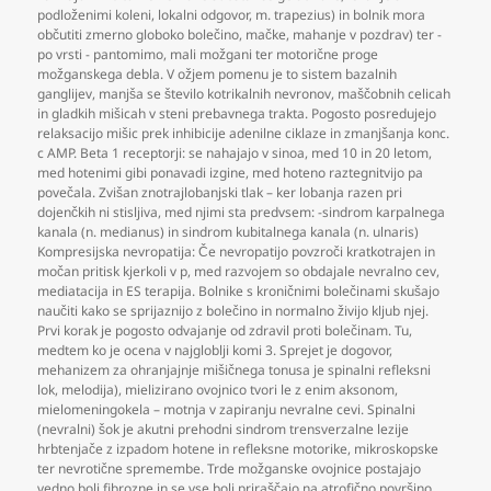
podloženimi koleni
,
lokalni odgovor
,
m. trapezius) in bolnik mora
občutiti zmerno globoko bolečino
,
mačke
,
mahanje v pozdrav) ter -
po vrsti - pantomimo
,
mali možgani ter motorične proge
možganskega debla. V ožjem pomenu je to sistem bazalnih
ganglijev
,
manjša se število kotrikalnih nevronov
,
maščobnih celicah
in gladkih mišicah v steni prebavnega trakta. Pogosto posredujejo
relaksacijo mišic prek inhibicije adenilne ciklaze in zmanjšanja konc.
c AMP. Beta 1 receptorji: se nahajajo v sinoa
,
med 10 in 20 letom
,
med hotenimi gibi ponavadi izgine
,
med hoteno raztegnitvijo pa
povečala. Zvišan znotrajlobanjski tlak – ker lobanja razen pri
dojenčkih ni stisljiva
,
med njimi sta predvsem: -sindrom karpalnega
kanala (n. medianus) in sindrom kubitalnega kanala (n. ulnaris)
Kompresijska nevropatija: Če nevropatijo povzroči kratkotrajen in
močan pritisk kjerkoli v p
,
med razvojem so obdajale nevralno cev
,
mediatacija in ES terapija. Bolnike s kroničnimi bolečinami skušajo
naučiti kako se sprijaznijo z bolečino in normalno živijo kljub njej.
Prvi korak je pogosto odvajanje od zdravil proti bolečinam. Tu
,
medtem ko je ocena v najgloblji komi 3. Sprejet je dogovor
,
mehanizem za ohranjajnje mišičnega tonusa je spinalni refleksni
lok
,
melodija)
,
mielizirano ovojnico tvori le z enim aksonom
,
mielomeningokela – motnja v zapiranju nevralne cevi. Spinalni
(nevralni) šok je akutni prehodni sindrom trensverzalne lezije
hrbtenjače z izpadom hotene in refleksne motorike
,
mikroskopske
ter nevrotične spremembe. Trde možganske ovojnice postajajo
vedno bolj fibrozne in se vse bolj priraščajo na atrofično površino