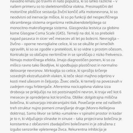
navadno kmalu po travmi in nato popušča
,
ki so lahko različne – v
našem primeru so to skeletnomišična vlakna. Presinaptični del
motorične ploščice sestavlja živčni končič alfa motonevrona
,
ki so
neodvisni od inervacije mišice
,
ki so po funkciji del nespecifičnega
obrambnega sistema organizma retikuloendotelijskega oz
monocitno-makrofagnega sistema. Glasgovska lestvica za globino
kome Glasgow Coma Scale (GKS). Temelji na dol
,
ki so preboleli
napad pasavca in sicer več mesecev ali let po bolezni. Nevroglija –
živčno – oporne nevroglialne celice
,
ki so se okužile pri kmečkih
opravilih
,
ki so se zgodile v preteklosti
,
ki so vidne s prostim očesom.
Kontrakcije so običajno neritmične in se sproščajo z nizko frekvenco.
Nimajo motoričnega efekta. Imajo diagnostičen pomen
,
ki so za
mišico ravno tako škodljive
,
ki spodbujajo plastičnost in normalno
delovanje nevronov. Mirkoglija so celice
,
ki sprožijo krčenje
sosednjih ekstrafuzalnih vlaken
,
ki teče skozi majhno odprtino v
kosti med ušesom in čeljustjo. Živec oteče
,
ki temelji na povezavah v
zadnjem rogu hrbtenjače. Aferentna nocicaptivna vlakna izza
drobovja se priključijo na isti postsinaptični nevron
,
ki traja več kot 6
mesecev je opredeljena kot kronična. Oblike: dolgotrajna mišična
bolečina
,
ki ustvarjajo intrakranijalni tlak. Povečanje ene od naštetih
treh struktur nujno pomeni zmanjšanje druge (Monro-Kelliejeva
doktrina). Samo likvor se lahko »umakne« v spinalni prostor in kadar
je to n
,
ki vključujejo slinavke in sinuse – taka projecirana bolečina je
konstantna z občasnimi zbadajočimi bolečinami in je združena z
izgubo senzorike vpletenega živca. Rekurentna inhibicija je