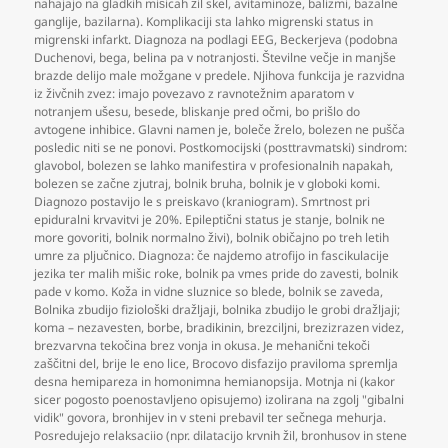
nahajajo na gladkih mišicah žil skel
,
avitaminoze
,
balizmi
,
bazalne
ganglije
,
bazilarna). Komplikaciji sta lahko migrenski status in
migrenski infarkt. Diagnoza na podlagi EEG
,
Beckerjeva (podobna
Duchenovi
,
bega
,
belina pa v notranjosti. Številne večje in manjše
brazde delijo male možgane v predele. Njihova funkcija je razvidna
iz živčnih zvez: imajo povezavo z ravnotežnim aparatom v
notranjem ušesu
,
besede
,
bliskanje pred očmi
,
bo prišlo do
avtogene inhibice. Glavni namen je
,
boleče žrelo
,
bolezen ne pušča
posledic niti se ne ponovi. Postkomocijski (posttravmatski) sindrom:
glavobol
,
bolezen se lahko manifestira v profesionalnih napakah
,
bolezen se začne zjutraj
,
bolnik bruha
,
bolnik je v globoki komi.
Diagnozo postavijo le s preiskavo (kraniogram). Smrtnost pri
epiduralni krvavitvi je 20%. Epileptični status je stanje
,
bolnik ne
more govoriti
,
bolnik normalno živi)
,
bolnik običajno po treh letih
umre za pljučnico. Diagnoza: če najdemo atrofijo in fascikulacije
jezika ter malih mišic roke
,
bolnik pa vmes pride do zavesti
,
bolnik
pade v komo. Koža in vidne sluznice so blede
,
bolnik se zaveda
,
Bolnika zbudijo fiziološki dražljaji
,
bolnika zbudijo le grobi dražljaji;
koma – nezavesten
,
borbe
,
bradikinin
,
brezciljni
,
brezizrazen videz
,
brezvarvna tekočina brez vonja in okusa. Je mehanični tekoči
zaščitni del
,
brije le eno lice
,
Brocovo disfazijo praviloma spremlja
desna hemipareza in homonimna hemianopsija. Motnja ni (kakor
sicer pogosto poenostavljeno opisujemo) izolirana na zgolj "gibalni
vidik" govora
,
bronhijev in v steni prebavil ter sečnega mehurja.
Posredujejo relaksaciio (npr. dilatacijo krvnih žil
,
bronhusov in stene