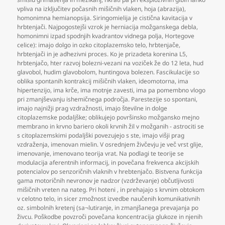
vpliva na izključitev počasnih mišičnih vlaken
,
hoja (abrazija)
,
homonimna hemianopsija. Siringomielija je cistična kavitacija v
hrbtenjači. Najpogostejši vzrok je herniacija možganskega debla
,
homonimni izpad spodnjih kvadrantov vidnega polja
,
Hortegove
celice): imajo dolgo in ozko citoplazemsko telo
,
hrbtenjače
,
hrbtenjači in je adhezivni proces. Ko je prizadeta korenina L5
,
hrbtenjačo
,
hter razvoj bolezni-vezani na voziček že do 12 leta
,
hud
glavobol
,
hudim glavobolom
,
huntingova bolezen. Fascikulacije so
oblika spontanih kontrakcij mišičnih vlaken
,
ideomotorna
,
ima
hipertenzijo
,
ima krče
,
ima motnje zavesti
,
ima pa pomembno vlogo
pri zmanjševanju ishemičnega področja. Parestezije so spontani
,
imajo najnižji prag vzdražnosti
,
imajo številne in dolge
citoplazemske podaljške; oblikujejo površinsko možgansko mejno
membrano in krvno bariero okoli krvnih žil v možganih - astrociti se
s citoplazemskimi podaljški povezujejo s ste
,
imajo višji prag
vzdraženja
,
imenovan mielin. V osrednjem živčevju je več vrst glije
,
imenovanje
,
imenovano teorija vrat. Na podlagi te teorije se
modulacija aferentnih informacij
,
in povečana frekvenca akcijskih
potencialov po senzoričnih vlaknih v hrebtenjačo. Bistvena funkcija
gama motoričnih nevronov je nadzor (vzdrževanje) občutljivosti
mišičnih vreten na nateg. Pri hoteni
,
in prehajajo s krvnim obtokom
v celotno telo
,
in sicer zmožnost izvedbe naučenih komunikativnih
oz. simbolnih kretenj (sa¬lutiranje
,
in zmanjšanega prevajanja po
živcu. Poškodbe povzroči povečana koncentracija glukoze in njenih