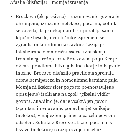
Afazija (disfazija) – motnja izražanja
Brockova (ekspresivna) – razumevanje govora je
ohranjeno, izražanje netekoče, počasno, bolnik
se zaveda, da je nekaj narobe, uporablja samo
ključne besede, nedoločnike. Spremeni se
zgradba in koordinacija stavkov. Lezija je
lokalizirana v motorični asociativni skorji
frontalnega režnja oz v Brockovem polju Ker je
okvara praviloma blizu gibalne skorje in kapsule
interne, Brocovo disfazijo praviloma spremlja
desna hemipareza in homonimna hemianopsija.
Motnja ni (kakor sicer pogosto poenostavljeno
opisujemo) izolirana na zgolj “gibalni vidik”
govora, ZnaÄilno je, da je vsakrÅ¡en govor
(spontan, imenovanje, ponavljanje) zatikajoč
(netekoč), v najtežjem primeru pa celo povsem
odsoten. Bolniki z Brocovo afazijo počasi in s
težavo (netekoče) izrazijo svojo misel oz.