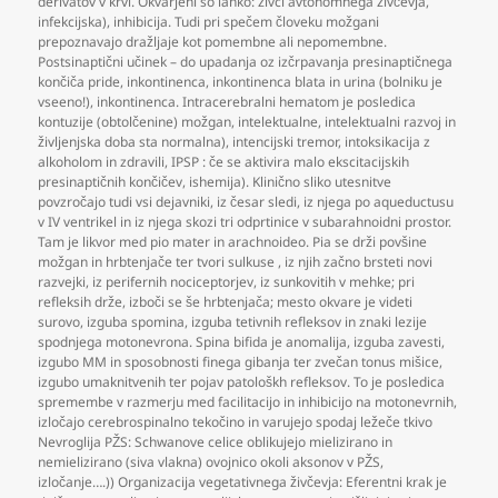
derivatov v krvi. Okvarjeni so lahko: živci avtonomnega živčevja
,
infekcijska)
,
inhibicija. Tudi pri spečem človeku možgani
prepoznavajo dražljaje kot pomembne ali nepomembne.
Postsinaptični učinek – do upadanja oz izčrpavanja presinaptičnega
končiča pride
,
inkontinenca
,
inkontinenca blata in urina (bolniku je
vseeno!)
,
inkontinenca. Intracerebralni hematom je posledica
kontuzije (obtolčenine) možgan
,
intelektualne
,
intelektualni razvoj in
življenjska doba sta normalna)
,
intencijski tremor
,
intoksikacija z
alkoholom in zdravili
,
IPSP : če se aktivira malo ekscitacijskih
presinaptičnih končičev
,
ishemija). Klinično sliko utesnitve
povzročajo tudi vsi dejavniki
,
iz česar sledi
,
iz njega po aqueductusu
v IV ventrikel in iz njega skozi tri odprtinice v subarahnoidni prostor.
Tam je likvor med pio mater in arachnoideo. Pia se drži povšine
možgan in hrbtenjače ter tvori sulkuse
,
iz njih začno brsteti novi
razvejki
,
iz perifernih nociceptorjev
,
iz sunkovitih v mehke; pri
refleksih drže
,
izboči se še hrbtenjača; mesto okvare je videti
surovo
,
izguba spomina
,
izguba tetivnih refleksov in znaki lezije
spodnjega motonevrona. Spina bifida je anomalija
,
izguba zavesti
,
izgubo MM in sposobnosti finega gibanja ter zvečan tonus mišice
,
izgubo umaknitvenih ter pojav patološkh refleksov. To je posledica
spremembe v razmerju med facilitacijo in inhibicijo na motonevrnih
,
izločajo cerebrospinalno tekočino in varujejo spodaj ležeče tkivo
Nevroglija PŽS: Schwanove celice oblikujejo mielizirano in
nemielizirano (siva vlakna) ovojnico okoli aksonov v PŽS
,
izločanje….)) Organizacija vegetativnega živčevja: Eferentni krak je