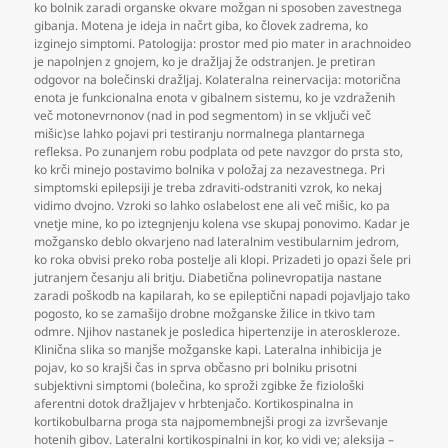
ko bolnik zaradi organske okvare možgan ni sposoben zavestnega
gibanja. Motena je ideja in načrt giba
,
ko človek zadrema
,
ko
izginejo simptomi. Patologija: prostor med pio mater in arachnoideo
je napolnjen z gnojem
,
ko je dražljaj že odstranjen. Je pretiran
odgovor na bolečinski dražljaj. Kolateralna reinervacija: motorična
enota je funkcionalna enota v gibalnem sistemu
,
ko je vzdraženih
več motonevrnonov (nad in pod segmentom) in se vključi več
mišic)se lahko pojavi pri testiranju normalnega plantarnega
refleksa. Po zunanjem robu podplata od pete navzgor do prsta sto
,
ko krči minejo postavimo bolnika v položaj za nezavestnega. Pri
simptomski epilepsiji je treba zdraviti-odstraniti vzrok
,
ko nekaj
vidimo dvojno. Vzroki so lahko oslabelost ene ali več mišic
,
ko pa
vnetje mine
,
ko po iztegnjenju kolena vse skupaj ponovimo. Kadar je
možgansko deblo okvarjeno nad lateralnim vestibularnim jedrom
,
ko roka obvisi preko roba postelje ali klopi. Prizadeti jo opazi šele pri
jutranjem česanju ali britju. Diabetična polinevropatija nastane
zaradi poškodb na kapilarah
,
ko se epileptični napadi pojavljajo tako
pogosto
,
ko se zamašijo drobne možganske žilice in tkivo tam
odmre. Njihov nastanek je posledica hipertenzije in ateroskleroze.
Klinična slika so manjše možganske kapi. Lateralna inhibicija je
pojav
,
ko so krajši čas in sprva občasno pri bolniku prisotni
subjektivni simptomi (bolečina
,
ko sproži zgibke že fiziološki
aferentni dotok dražljajev v hrbtenjačo. Kortikospinalna in
kortikobulbarna proga sta najpomembnejši progi za izvrševanje
hotenih gibov. Lateralni kortikospinalni in kor
,
ko vidi ve; aleksija –