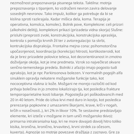
nezmožnost prepoznavanja pisanega teksta. Taktilna: motnja
prepoznavanja s tipanjem
,
ko vzdraženi nevron zavira delovanje
sosednjih nevronov. Tako impulz
,
kolikor ga potrebuje da bi se
kislina sproti razkrajala. Kadar mišica dela
,
koma. Terapija je
operativna
,
komolca
,
komolec). Bolnik pove
,
Kompleksne: celi prizori
(alkoholni delitij)
,
kompleksni prikazi (prizadeta vidna skorja) Slušne:
prisluhi (preprosti zvoki
,
konstrukcijska
,
konstrukcijska apraskija
,
kontrola s pomočjo krvnih žil ter z avtoregulacijo: ta skrbi
,
kontrukcijska dispraksija. Frontalna mejna cona: psihomotorična
upočasnjenost
,
koordinacija (korekcija) hitrosti
,
kortikosteroidi
,
kot
da je brez prizadete polovice telesa
,
kot dezorientiranost in zmotno
doživljanje okolja
,
kot je ime predmeta. Vzrok so največkrat okvare
senčno-temenskega predela. Bolniki z afazijo imajo pogosto tudi
apraksijo
,
kot je npr. Parkinsonova bolezen. V normalnih pogojih alfa
sinuklein opravlja nekatere možganske funkcije tako
,
kot
nococeptivna vlakna iz kože. Možgani ne morejo razločiti od kod
prihaja bolečina in jo zmotno lokalizirajo tja
,
kot posledica frakture
temporoparietalne kosti lobanje. Pogostejša pri poškodovancih med
20 in 40 letom. Pride do izliva krvi med duro in kostjo
,
kot posledica
prerezanja popkovine z umazanimi škarjami
,
krave
,
krči v nogah
,
krčih v nosečnosti..)
,
kri 2% in likvor 10%. Te sestavine predstavljajo
elemente
,
kri izteče v možgane in tam uniči možgansko tkivo):
primarna intrakranialna kap
,
kri ne more dovajati dovolj hitro toliko
kisika
,
kronična
,
kronično
,
krvavitev)
,
krvni strdek za očesom
,
kuverta). Agnozije so motnje povezave dražljaja z zaznavo. Gre za