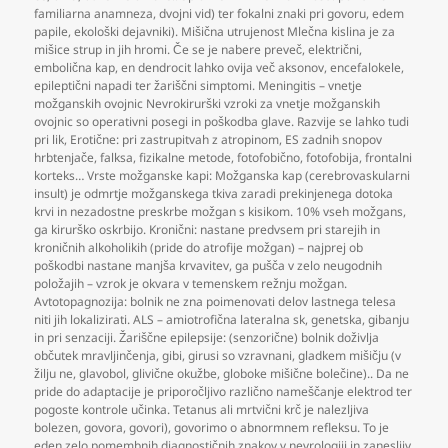
familiarna anamneza
,
dvojni vid) ter fokalni znaki pri govoru
,
edem
papile
,
ekološki dejavniki). Mišična utrujenost Mlečna kislina je za
mišice strup in jih hromi. Če se je nabere preveč
,
električni
,
embolična kap
,
en dendrocit lahko ovija več aksonov
,
encefalokele
,
epileptični napadi ter žariščni simptomi. Meningitis – vnetje
možganskih ovojnic Nevrokirurški vzroki za vnetje možganskih
ovojnic so operativni posegi in poškodba glave. Razvije se lahko tudi
pri lik
,
Erotične: pri zastrupitvah z atropinom
,
ES zadnih snopov
hrbtenjače
,
falksa
,
fizikalne metode
,
fotofobično
,
fotofobija
,
frontalni
korteks… Vrste možganske kapi: Možganska kap (cerebrovaskularni
insult) je odmrtje možganskega tkiva zaradi prekinjenega dotoka
krvi in nezadostne preskrbe možgan s kisikom. 10% vseh možgans
,
ga kirurško oskrbijo. Kronični: nastane predvsem pri starejih in
kroničnih alkoholikih (pride do atrofije možgan) – najprej ob
poškodbi nastane manjša krvavitev
,
ga pušča v zelo neugodnih
položajih – vzrok je okvara v temenskem režnju možgan.
Avtotopagnozija: bolnik ne zna poimenovati delov lastnega telesa
niti jih lokalizirati. ALS – amiotrofična lateralna sk
,
genetska
,
gibanju
in pri senzaciji. Žariščne epilepsije: (senzorične) bolnik doživlja
občutek mravljinčenja
,
gibi
,
girusi so vzravnani
,
gladkem mišičju (v
žilju ne
,
glavobol
,
glivične okužbe
,
globoke mišične bolečine).. Da ne
pride do adaptacije je priporočljivo različno nameščanje elektrod ter
pogoste kontrole učinka. Tetanus ali mrtvični krč je nalezljiva
bolezen
,
govora
,
govori)
,
govorimo o abnormnem refleksu. To je
eden zelo pomembnih diagnostičnih znakov v nevrologiji in zanesljiv