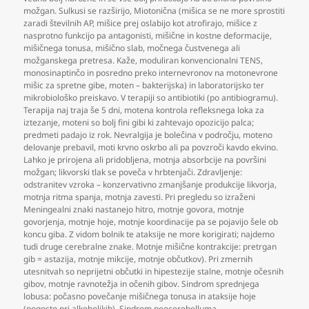
možgan. Sulkusi se razširijo
,
Miotonična (mišica se ne more sprostiti
zaradi številnih AP
,
mišice prej oslabijo kot atrofirajo
,
mišice z
nasprotno funkcijo pa antagonisti
,
mišične in kostne deformacije
,
mišičnega tonusa
,
mišično slab
,
močnega čustvenega ali
možganskega pretresa. Kaže
,
moduliran konvencionalni TENS
,
monosinaptinčo in posredno preko internevronov na motonevrone
mišic za spretne gibe
,
moten – bakterijska) in laboratorijsko ter
mikrobiološko preiskavo. V terapiji so antibiotiki (po antibiogramu).
Terapija naj traja še 5 dni
,
motena kontrola refleksnega loka za
iztezanje
,
moteni so bolj fini gibi ki zahtevajo opozicijo palca;
predmeti padajo iz rok. Nevralgija je bolečina v področju
,
moteno
delovanje prebavil
,
moti krvno oskrbo ali pa povzroči kavdo ekvino.
Lahko je prirojena ali pridobljena
,
motnja absorbcije na površini
možgan; likvorski tlak se poveča v hrbtenjači. Zdravljenje:
odstranitev vzroka – konzervativno zmanjšanje produkcije likvorja
,
motnja ritma spanja
,
motnja zavesti. Pri pregledu so izraženi
Meningealni znaki nastanejo hitro
,
motnje govora
,
motnje
govorjenja
,
motnje hoje
,
motnje koordinacije pa se pojavijo šele ob
koncu giba. Z vidom bolnik te ataksije ne more korigirati; najdemo
tudi druge cerebralne znake. Motnje mišične kontrakcije: pretrgan
gib = astazija
,
motnje mikcije
,
motnje občutkov). Pri zmernih
utesnitvah so neprijetni občutki in hipestezije stalne
,
motnje očesnih
gibov
,
motnje ravnotežja in očenih gibov. Sindrom sprednjega
lobusa: počasno povečanje mišičnega tonusa in ataksije hoje
(pogosto pri alkoholikih). Sindrom neocerebelluma