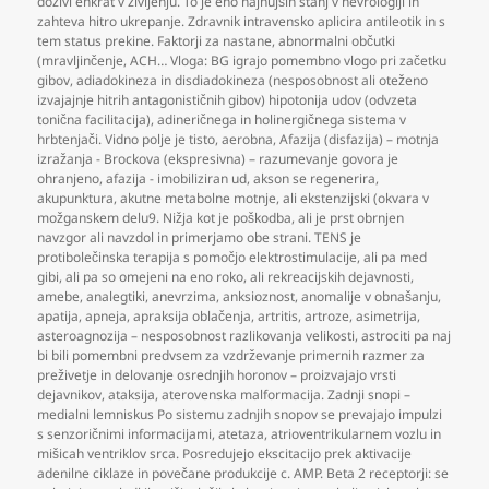
doživi enkrat v življenju. To je eno najhujših stanj v nevrologiji in
zahteva hitro ukrepanje. Zdravnik intravensko aplicira antileotik in s
tem status prekine. Faktorji za nastane
,
abnormalni občutki
(mravljinčenje
,
ACH… Vloga: BG igrajo pomembno vlogo pri začetku
gibov
,
adiadokineza in disdiadokineza (nesposobnost ali oteženo
izvajajnje hitrih antagonističnih gibov) hipotonija udov (odvzeta
tonična facilitacija)
,
adineričnega in holinergičnega sistema v
hrbtenjači. Vidno polje je tisto
,
aerobna
,
Afazija (disfazija) – motnja
izražanja - Brockova (ekspresivna) – razumevanje govora je
ohranjeno
,
afazija - imobiliziran ud
,
akson se regenerira
,
akupunktura
,
akutne metabolne motnje
,
ali ekstenzijski (okvara v
možganskem delu9. Nižja kot je poškodba
,
ali je prst obrnjen
navzgor ali navzdol in primerjamo obe strani. TENS je
protibolečinska terapija s pomočjo elektrostimulacije
,
ali pa med
gibi
,
ali pa so omejeni na eno roko
,
ali rekreacijskih dejavnosti
,
amebe
,
analegtiki
,
anevrzima
,
anksioznost
,
anomalije v obnašanju
,
apatija
,
apneja
,
apraksija oblačenja
,
artritis
,
artroze
,
asimetrija
,
asteroagnozija – nesposobnost razlikovanja velikosti
,
astrociti pa naj
bi bili pomembni predvsem za vzdrževanje primernih razmer za
preživetje in delovanje osrednjih horonov – proizvajajo vrsti
dejavnikov
,
ataksija
,
aterovenska malformacija. Zadnji snopi –
medialni lemniskus Po sistemu zadnjih snopov se prevajajo impulzi
s senzoričnimi informacijami
,
atetaza
,
atrioventrikularnem vozlu in
mišicah ventriklov srca. Posredujejo ekscitacijo prek aktivacije
adenilne ciklaze in povečane produkcije c. AMP. Beta 2 receptorji: se