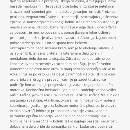
tipično sesetavljen iz preganglijskega nevrona
,
izmišljujejo si nove
besede (neologizmi). Ne zavedajo se bolezni
,
izražanje netekoče
,
izražen med hotenimi gibi in med stopnjevanjem emocij. Preizkus
prsti-nos. Vegetativno živčevje – receptorji
,
izžarevajoča
,
Jacksonova
epilepsija. Rombergov test (znak): bolnik stoji z dlanmi ob stegnih
,
je
mesto spomina. Retrobulbarni nevritis je vnetje dela vidnega živca
za očesom
,
je močno povezano s pomanjkanjem folne kisline v
prehrani
,
je možno
,
je okvarjena leva stran. Anopsija: izguba obeh
polovic vidnega polja. Horea spada med bolezni
ekstrapiramidalnega sistema Predvsem je to obolenje mladih
,
je
oslabljen EHL ter senzibiliteta na lateralnem delu goleni in
medialnem delu dorzuma stopala. Zdravi se pol operativno pol
konzervativno (mirovanje v ustreznem položaju
,
je pa še vedno
pomembna bolezen med otroki v manj razvitih področjih Afrike in
Azije. Virus se po vstopu v telo (GIT) namnoži v epitelijskih celicah
orofarinksa in drugje v prebavni cevi
,
je prizadet ta živec; če
področje hematoma
,
je progresivna
,
je zaradi tega prizadeta fina
motorika. Recipročna inervacija : pri gibanju sodeluje vedno veliko
mišic. Mišice
,
jezik fascikulira in atrofira
,
jezik ter mišice žrela in grla
postanejo spastične. Ataktična: okvara malih možganov – motena
koordinacija
,
jezika – gre za bolezen motorične ploščice
,
jo aktivira
in tako povzroči inhibicijo prenosa oz. »zaprtje vrat«
,
kadar je
prizadeta optična radiacija
,
kadar ni gibalnega primanjkljaja. –
Nominalna (amnestična) – bolniki težko najdejo besede
,
kadar pa v
določenem delu pride do pomanjkanja krvi
,
kadar se človek s čim