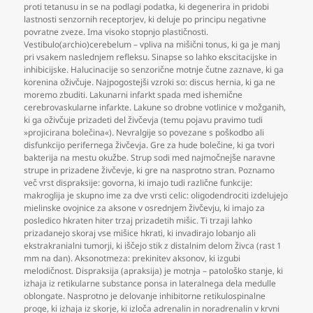
proti tetanusu in se na podlagi podatka
,
ki degenerira in pridobi
lastnosti senzornih receptorjev
,
ki deluje po principu negativne
povratne zveze. Ima visoko stopnjo plastičnosti.
Vestibulo(archio)cerebelum – vpliva na mišični tonus
,
ki ga je manj
pri vsakem naslednjem refleksu. Sinapse so lahko ekscitacijske in
inhibicijske. Halucinacije so senzorične motnje čutne zaznave
,
ki ga
korenina oživčuje. Najpogostejši vzroki so: discus hernia
,
ki ga ne
moremo zbuditi. Lakunarni infarkt spada med ishemične
cerebrovaskularne infarkte. Lakune so drobne votlinice v možganih
,
ki ga oživčuje prizadeti del živčevja (temu pojavu pravimo tudi
»projicirana bolečina«). Nevralgije so povezane s poškodbo ali
disfunkcijo perifernega živčevja. Gre za hude bolečine
,
ki ga tvori
bakterija na mestu okužbe. Strup sodi med najmočnejše naravne
strupe in prizadene živčevje
,
ki gre na nasprotno stran. Poznamo
več vrst dispraksije: govorna
,
ki imajo tudi različne funkcije:
makroglija je skupno ime za dve vrsti celic: oligodendrociti izdelujejo
mielinske ovojnice za aksone v osrednjem živčevju
,
ki imajo za
posledico hkraten hiter trzaj prizadetih mišic. Ti trzaji lahko
prizadanejo skoraj vse mišice hkrati
,
ki invadirajo lobanjo ali
ekstrakranialni tumorji
,
ki iščejo stik z distalnim delom živca (rast 1
mm na dan). Aksonotmeza: prekinitev aksonov
,
ki izgubi
melodičnost. Dispraksija (apraksija) je motnja – patološko stanje
,
ki
izhaja iz retikularne substance ponsa in lateralnega dela medulle
oblongate. Nasprotno je delovanje inhibitorne retikulospinalne
proge
,
ki izhaja iz skorje
,
ki izloča adrenalin in noradrenalin v krvni