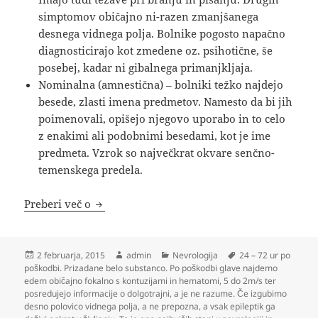
simptomov običajno ni-razen zmanjšanega
desnega vidnega polja. Bolnike pogosto napačno
diagnosticirajo kot zmedene oz. psihotične, še
posebej, kadar ni gibalnega primanjkljaja.
Nominalna (amnestična) – bolniki težko najdejo
besede, zlasti imena predmetov. Namesto da bi jih
poimenovali, opišejo njegovo uporabo in to celo
z enakimi ali podobnimi besedami, kot je ime
predmeta. Vzrok so največkrat okvare senčno-
temenskega predela.
Nevrologija
Preberi več o
Objavljeno
Avtor
Kategorije
Oznake
2 februarja, 2015
admin
Nevrologija
24 – 72 ur po
dne
poškodbi. Prizadane belo substanco. Po poškodbi glave najdemo
edem običajno fokalno s kontuzijami in hematomi
,
5 do 2m/s ter
posredujejo informacije o dolgotrajni
,
a je ne razume. Če izgubimo
desno polovico vidnega polja
,
a ne prepozna
,
a vsak epileptik ga