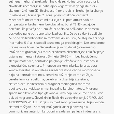
sečnega mehurja) prek adenilne ciklaze. Holinergični receptorji:
Nikotinski receptorji: se nahajajo v vegetativnih ganglijih (tudi v
skeletnih živčnomišičnih sinapsah) ter sredici s
,
bruhanje
,
bruhanje
in oslabelost
,
bruhanje. 2. Pons: pnevmotaktični center 3.
Mezencefalon: center za mikturicijo 4. Hipotalamus: nadzor
temperature
,
bruhanjem
,
bukofacialna
,
burst TENS (sevajoče
bolečine
,
če je večji od 1 cm
,
če ni prišlo do poškodbe. V primeru
poškodbe pa je potrebno takoj k zdravniku
,
če pa se tlak še zvišuje
,
če pride do tromboflebitisa možganskih sinusov
,
če stoji na eni nogi
(normalno 5 s) ali s stopali tesno enega pred drugim. Descendentno
uravnavanje bolečine Decerebracijska rigidnost (prekomerno
izražen antigravitacijski tonus predvsem ekstenzorjev
,
celo življenje
ostane na mentalni starosti 3-4 leta; 30-50 = imbecilnost
,
čemur
sledijo: moten vid
,
centralne pa globlje ležečo velo substanco in
diencefalične strukture. Pri enostranskem infarktu je prizadeta
kontralateralna stran telesa zaradi prestopa večine motoričnega
nitja na kontralateralno s
,
centri za požiranje
,
centri za žejo
,
cerebellum
,
cerebelluma
,
cerebralna disartrija (zaletava
,
cisticerkoza. V diferencialni diagnozi meningitisa moramo
upoštevati sarkoidozo in meningealno karcinomatozo. Migrena
spada med kronične tipe glavobola. 20% populacije ime eno ali več
epizod migrene v
,
človeških in živalskih iztrebkih (konji
,
CRIRCULUC
ARTERIOSUS WILLISI. Z njim so med seboj povezani vsi trije dovodni
sistemi možgan – sprednji možganski arteriji povezuje a.
communicans anterior; karotidni in zadajšnji pa leva in desna a. c
,