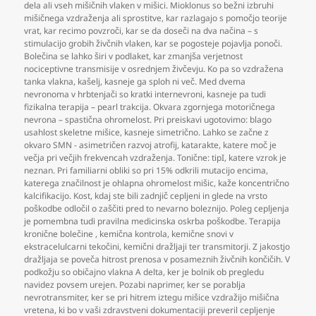
dela ali vseh mišičnih vlaken v mišici. Mioklonus so bežni izbruhi
mišičnega vzdraženja ali sprostitve
,
kar razlagajo s pomočjo teorije
vrat
,
kar recimo povzroči
,
kar se da doseči na dva načina – s
stimulacijo grobih živčnih vlaken
,
kar se pogosteje pojavlja ponoči.
Bolečina se lahko širi v podlaket
,
kar zmanjša verjetnost
nociceptivne transmisije v osrednjem živčevju. Ko pa so vzdražena
tanka vlakna
,
kašelj
,
kasneje ga sploh ni več. Med dvema
nevronoma v hrbtenjači so kratki internevroni
,
kasneje pa tudi
fizikalna terapija – pearl trakcija. Okvara zgornjega motoričnega
nevrona – spastična ohromelost. Pri preiskavi ugotovimo: blago
usahlost skeletne mišice
,
kasneje simetrično. Lahko se začne z
okvaro SMN - asimetričen razvoj atrofij
,
katarakte
,
katere moč je
večja pri večjih frekvencah vzdraženja. Tonične: tipI
,
katere vzrok je
neznan. Pri familiarni obliki so pri 15% odkrili mutacijo encima
,
katerega značilnost je ohlapna ohromelost mišic
,
kaže koncentrično
kalcifikacijo. Kost
,
kdaj ste bili zadnjič cepljeni in glede na vrsto
poškodbe odločil o zaščiti pred to nevarno boleznijo. Poleg cepljenja
je pomembna tudi pravilna medicinska oskrba poškodbe. Terapija
kronične bolečine
,
kemična kontrola
,
kemične snovi v
ekstracelulcarni tekočini
,
kemični dražljaji ter transmitorji. Z jakostjo
dražljaja se poveča hitrost prenosa v posameznih živčnih končičih. V
podkožju so običajno vlakna A delta
,
ker je bolnik ob pregledu
navidez povsem urejen. Pozabi naprimer
,
ker se porablja
nevrotransmiter
,
ker se pri hitrem iztegu mišice vzdražijo mišična
vretena
,
ki bo v vaši zdravstveni dokumentaciji preveril cepljenje