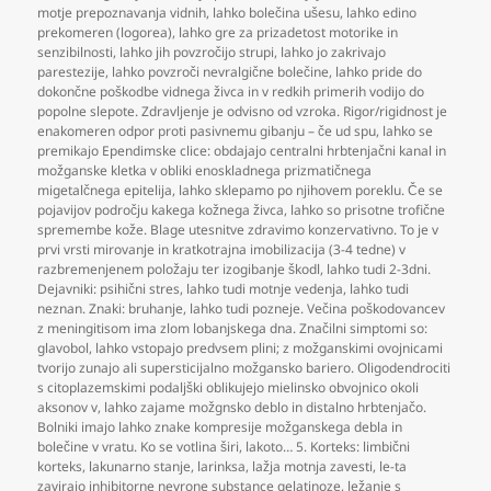
motje prepoznavanja vidnih
,
lahko bolečina ušesu
,
lahko edino
prekomeren (logorea)
,
lahko gre za prizadetost motorike in
senzibilnosti
,
lahko jih povzročijo strupi
,
lahko jo zakrivajo
parestezije
,
lahko povzroči nevralgične bolečine
,
lahko pride do
dokončne poškodbe vidnega živca in v redkih primerih vodijo do
popolne slepote. Zdravljenje je odvisno od vzroka. Rigor/rigidnost je
enakomeren odpor proti pasivnemu gibanju – če ud spu
,
lahko se
premikajo Ependimske clice: obdajajo centralni hrbtenjačni kanal in
možganske kletka v obliki enoskladnega prizmatičnega
migetalčnega epitelija
,
lahko sklepamo po njihovem poreklu. Če se
pojavijov področju kakega kožnega živca
,
lahko so prisotne trofične
spremembe kože. Blage utesnitve zdravimo konzervativno. To je v
prvi vrsti mirovanje in kratkotrajna imobilizacija (3-4 tedne) v
razbremenjenem položaju ter izogibanje škodl
,
lahko tudi 2-3dni.
Dejavniki: psihični stres
,
lahko tudi motnje vedenja
,
lahko tudi
neznan. Znaki: bruhanje
,
lahko tudi pozneje. Večina poškodovancev
z meningitisom ima zlom lobanjskega dna. Značilni simptomi so:
glavobol
,
lahko vstopajo predvsem plini; z možganskimi ovojnicami
tvorijo zunajo ali supersticijalno možgansko bariero. Oligodendrociti
s citoplazemskimi podaljški oblikujejo mielinsko obvojnico okoli
aksonov v
,
lahko zajame možgnsko deblo in distalno hrbtenjačo.
Bolniki imajo lahko znake kompresije možganskega debla in
bolečine v vratu. Ko se votlina širi
,
lakoto… 5. Korteks: limbični
korteks
,
lakunarno stanje
,
larinksa
,
lažja motnja zavesti
,
le-ta
zavirajo inhibitorne nevrone substance gelatinoze
,
ležanje s