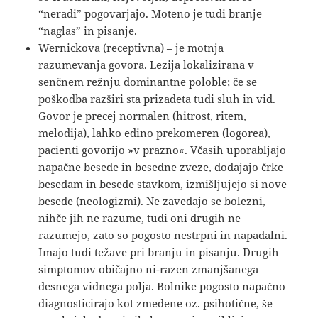
“neradi” pogovarjajo. Moteno je tudi branje
“naglas” in pisanje.
Wernickova (receptivna) – je motnja
razumevanja govora. Lezija lokalizirana v
senčnem režnju dominantne poloble; če se
poškodba razširi sta prizadeta tudi sluh in vid.
Govor je precej normalen (hitrost, ritem,
melodija), lahko edino prekomeren (logorea),
pacienti govorijo »v prazno«. Včasih uporabljajo
napačne besede in besedne zveze, dodajajo črke
besedam in besede stavkom, izmišljujejo si nove
besede (neologizmi). Ne zavedajo se bolezni,
nihče jih ne razume, tudi oni drugih ne
razumejo, zato so pogosto nestrpni in napadalni.
Imajo tudi težave pri branju in pisanju. Drugih
simptomov običajno ni-razen zmanjšanega
desnega vidnega polja. Bolnike pogosto napačno
diagnosticirajo kot zmedene oz. psihotične, še