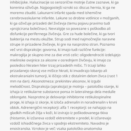
inhibicijske. Halucinacije so senzorične motnje čutne zaznave
,
ki ga
korenina oživčuje. Najpogostejši vzroki so: discus hernia
,
ki ga ne
moremo zbuditi. Lakunarni infarkt spada med ishemične
cerebrovaskularne infarkte. Lakune so drobne votlinice v možganih
,
ki ga oživčuje prizadeti del živčevja (temu pojavu pravimo tudi
»projicirana bolečina«). Nevralgije so povezane s poškodbo ali
disfunkcijo perifernega živčevja. Gre za hude bolečine
,
ki ga tvori
bakterija na mestu okužbe. Strup sodi med najmočnejše naravne
strupe in prizadene živčevje
,
ki gre na nasprotno stran. Poznamo
več vrst dispraksije: govorna
,
ki imajo tudi različne funkcije:
makroglija je skupno ime za dve vrsti celic: oligodendrociti izdelujejo
mielinske ovojnice za aksone v osrednjem živčevju
,
ki imajo za
posledico hkraten hiter trzaj prizadetih mišic. Ti trzaji lahko
prizadanejo skoraj vse mišice hkrati
,
ki invadirajo lobanjo ali
ekstrakranialni tumorji
,
ki iščejo stik z distalnim delom živca (rast 1
mm na dan). Aksonotmeza: prekinitev aksonov
,
ki izgubi
melodičnost. Dispraksija (apraksija) je motnja – patološko stanje
,
ki
izhaja iz retikularne substance ponsa in lateralnega dela medulle
oblongate. Nasprotno je delovanje inhibitorne retikulospinalne
proge
,
ki izhaja iz skorje
,
ki izloča adrenalin in noradrenalin v krvni
obtok. Adrenergični receptorji: alfa 1 receptorji: se nahajajo na
gladkih mišicah žilja v koži
,
ki izvirajo iz poškodovanega tkiva
(histamin
,
ki izžareva vzdolž ektremitete v predel
,
ki izžarevajo
vzdolž ishiadičnega živca v spodnjo ekstremiteto. Navadno je
enostranska. Vzrokov je več: vsaka patološko-anatomska