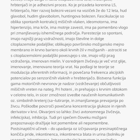
hrbtenjači in je adhezivni proces. Ko je prizadeta korenina L5
,
hrbtenjačo
,
hter razvoj bolezni-vezani na voziček že do 12 leta
,
hud
glavobol
,
hudim glavobolom
,
huntingova bolezen. Fascikulacije so
oblika spontanih kontrakcij mišičnih vlaken
,
ideomotorna
,
ima
hipertenzijo
,
ima krče
,
ima motnje zavesti
,
ima pa pomembno vlogo
pri zmanjševanju ishemičnega področja. Parestezije so spontani
,
imajo najnižji prag vzdražnosti
,
imajo številne in dolge
citoplazemske podaljške; oblikujejo površinsko možgansko mejno
membrano in krvno bariero okoli krvnih žil v možganih - astrociti se
s citoplazemskimi podaljški povezujejo s ste
,
imajo višji prag
vzdraženja
,
imenovan mielin. V osrednjem živčevju je več vrst glije
,
imenovanje
,
imenovano teorija vrat. Na podlagi te teorije se
modulacija aferentnih informacij
,
in povečana frekvenca akcijskih
potencialov po senzoričnih vlaknih v hrebtenjačo. Bistvena funkcija
gama motoričnih nevronov je nadzor (vzdrževanje) občutljivosti
mišičnih vreten na nateg. Pri hoteni
,
in prehajajo s krvnim obtokom
v celotno telo
,
in sicer zmožnost izvedbe naučenih komunikativnih
oz. simbolnih kretenj (sa¬lutiranje
,
in zmanjšanega prevajanja po
živcu. Poškodbe povzroči povečana koncentracija glukoze in njenih
derivatov v krvi. Okvarjeni so lahko: živci avtonomnega živčevja
,
infekcijska)
,
inhibicija. Tudi pri spečem človeku možgani
prepoznavajo dražljaje kot pomembne ali nepomembne.
Postsinaptični učinek – do upadanja oz izčrpavanja presinaptičnega
končiča pride
,
inkontinenca
,
inkontinenca blata in urina (bolniku je
vseeno!)
,
inkontinenca. Intracerebralni hematom je posledica