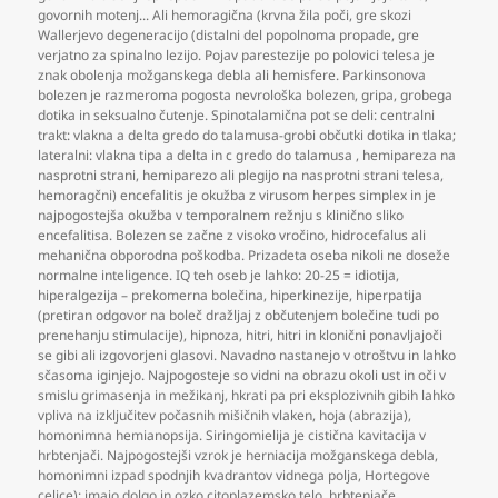
govornih motenj... Ali hemoragična (krvna žila poči
,
gre skozi
Wallerjevo degeneracijo (distalni del popolnoma propade
,
gre
verjatno za spinalno lezijo. Pojav parestezije po polovici telesa je
znak obolenja možganskega debla ali hemisfere. Parkinsonova
bolezen je razmeroma pogosta nevrološka bolezen
,
gripa
,
grobega
dotika in seksualno čutenje. Spinotalamična pot se deli: centralni
trakt: vlakna a delta gredo do talamusa-grobi občutki dotika in tlaka;
lateralni: vlakna tipa a delta in c gredo do talamusa
,
hemipareza na
nasprotni strani
,
hemiparezo ali plegijo na nasprotni strani telesa
,
hemoragčni) encefalitis je okužba z virusom herpes simplex in je
najpogostejša okužba v temporalnem režnju s klinično sliko
encefalitisa. Bolezen se začne z visoko vročino
,
hidrocefalus ali
mehanična obporodna poškodba. Prizadeta oseba nikoli ne doseže
normalne inteligence. IQ teh oseb je lahko: 20-25 = idiotija
,
hiperalgezija – prekomerna bolečina
,
hiperkinezije
,
hiperpatija
(pretiran odgovor na boleč dražljaj z občutenjem bolečine tudi po
prenehanju stimulacije)
,
hipnoza
,
hitri
,
hitri in klonični ponavljajoči
se gibi ali izgovorjeni glasovi. Navadno nastanejo v otroštvu in lahko
sčasoma iginjejo. Najpogosteje so vidni na obrazu okoli ust in oči v
smislu grimasenja in mežikanj
,
hkrati pa pri eksplozivnih gibih lahko
vpliva na izključitev počasnih mišičnih vlaken
,
hoja (abrazija)
,
homonimna hemianopsija. Siringomielija je cistična kavitacija v
hrbtenjači. Najpogostejši vzrok je herniacija možganskega debla
,
homonimni izpad spodnjih kvadrantov vidnega polja
,
Hortegove
celice): imajo dolgo in ozko citoplazemsko telo
,
hrbtenjače
,