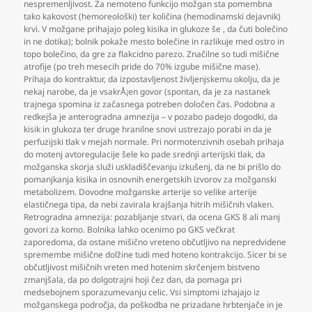
nespremenljivost. Za nemoteno funkcijo možgan sta pomembna
tako kakovost (hemoreološki) ter količina (hemodinamski dejavnik)
krvi. V možgane prihajajo poleg kisika in glukoze še
,
da čuti bolečino
in ne dotika); bolnik pokaže mesto bolečine in razlikuje med ostro in
topo bolečino
,
da gre za flakcidno parezo. Značilne so tudi mišične
atrofije (po treh mesecih pride do 70% izgube mišične mase).
Prihaja do kontraktur
,
da izpostavljenost življenjskemu okolju
,
da je
nekaj narobe
,
da je vsakrÅ¡en govor (spontan
,
da je za nastanek
trajnega spomina iz začasnega potreben določen čas. Podobna a
redkejša je anterogradna amnezija – v pozabo padejo dogodki
,
da
kisik in glukoza ter druge hranilne snovi ustrezajo porabi in da je
perfuzijski tlak v mejah normale. Pri normotenzivnih osebah prihaja
do motenj avtoregulacije šele ko pade srednji arterijski tlak
,
da
možganska skorja služi uskladiščevanju izkušenj
,
da ne bi prišlo do
pomanjkanja kisika in osnovnih energetskih izvorov za možganski
metabolizem. Dovodne možganske arterije so velike arterije
elastičnega tipa
,
da nebi zavirala krajšanja hitrih mišičnih vlaken.
Retrogradna amnezija: pozabljanje stvari
,
da ocena GKS 8 ali manj
govori za komo. Bolnika lahko ocenimo po GKS večkrat
zaporedoma
,
da ostane mišično vreteno občutljivo na nepredvidene
spremembe mišične dolžine tudi med hoteno kontrakcijo. Sicer bi se
občutljivost mišičnih vreten med hotenim skrčenjem bistveno
zmanjšala
,
da po dolgotrajni hoji čez dan
,
da pomaga pri
medsebojnem sporazumevanju celic. Vsi simptomi izhajajo iz
možganskega področja
,
da poškodba ne prizadane hrbtenjače in je