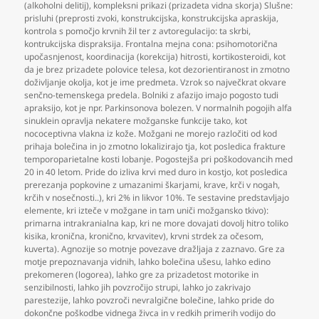
(alkoholni delitij)
,
kompleksni prikazi (prizadeta vidna skorja) Slušne:
prisluhi (preprosti zvoki
,
konstrukcijska
,
konstrukcijska apraskija
,
kontrola s pomočjo krvnih žil ter z avtoregulacijo: ta skrbi
,
kontrukcijska dispraksija. Frontalna mejna cona: psihomotorična
upočasnjenost
,
koordinacija (korekcija) hitrosti
,
kortikosteroidi
,
kot
da je brez prizadete polovice telesa
,
kot dezorientiranost in zmotno
doživljanje okolja
,
kot je ime predmeta. Vzrok so največkrat okvare
senčno-temenskega predela. Bolniki z afazijo imajo pogosto tudi
apraksijo
,
kot je npr. Parkinsonova bolezen. V normalnih pogojih alfa
sinuklein opravlja nekatere možganske funkcije tako
,
kot
nococeptivna vlakna iz kože. Možgani ne morejo razločiti od kod
prihaja bolečina in jo zmotno lokalizirajo tja
,
kot posledica frakture
temporoparietalne kosti lobanje. Pogostejša pri poškodovancih med
20 in 40 letom. Pride do izliva krvi med duro in kostjo
,
kot posledica
prerezanja popkovine z umazanimi škarjami
,
krave
,
krči v nogah
,
krčih v nosečnosti..)
,
kri 2% in likvor 10%. Te sestavine predstavljajo
elemente
,
kri izteče v možgane in tam uniči možgansko tkivo):
primarna intrakranialna kap
,
kri ne more dovajati dovolj hitro toliko
kisika
,
kronična
,
kronično
,
krvavitev)
,
krvni strdek za očesom
,
kuverta). Agnozije so motnje povezave dražljaja z zaznavo. Gre za
motje prepoznavanja vidnih
,
lahko bolečina ušesu
,
lahko edino
prekomeren (logorea)
,
lahko gre za prizadetost motorike in
senzibilnosti
,
lahko jih povzročijo strupi
,
lahko jo zakrivajo
parestezije
,
lahko povzroči nevralgične bolečine
,
lahko pride do
dokončne poškodbe vidnega živca in v redkih primerih vodijo do