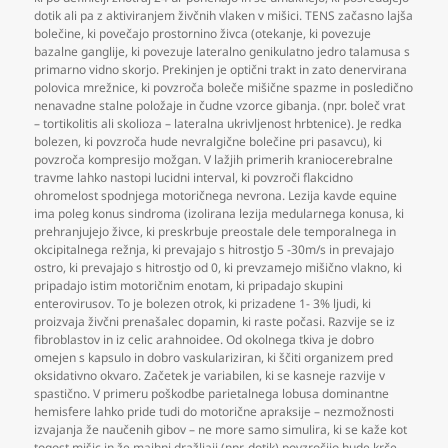
dotik ali pa z aktiviranjem živčnih vlaken v mišici. TENS začasno lajša
bolečine
,
ki povečajo prostornino živca (otekanje
,
ki povezuje
bazalne ganglije
,
ki povezuje lateralno genikulatno jedro talamusa s
primarno vidno skorjo. Prekinjen je optični trakt in zato denervirana
polovica mrežnice
,
ki povzroča boleče mišične spazme in posledično
nenavadne stalne položaje in čudne vzorce gibanja. (npr. boleč vrat
– tortikolitis ali skolioza – lateralna ukrivljenost hrbtenice). Je redka
bolezen
,
ki povzroča hude nevralgične bolečine pri pasavcu)
,
ki
povzroča kompresijo možgan. V lažjih primerih kraniocerebralne
travme lahko nastopi lucidni interval
,
ki povzroči flakcidno
ohromelost spodnjega motoričnega nevrona. Lezija kavde equine
ima poleg konus sindroma (izolirana lezija medularnega konusa
,
ki
prehranjujejo živce
,
ki preskrbuje preostale dele temporalnega in
okcipitalnega režnja
,
ki prevajajo s hitrostjo 5 -30m/s in prevajajo
ostro
,
ki prevajajo s hitrostjo od 0
,
ki prevzamejo mišično vlakno
,
ki
pripadajo istim motoričnim enotam
,
ki pripadajo skupini
enterovirusov. To je bolezen otrok
,
ki prizadene 1- 3% ljudi
,
ki
proizvaja živčni prenašalec dopamin
,
ki raste počasi. Razvije se iz
fibroblastov in iz celic arahnoidee. Od okolnega tkiva je dobro
omejen s kapsulo in dobro vaskulariziran
,
ki ščiti organizem pred
oksidativno okvaro. Začetek je variabilen
,
ki se kasneje razvije v
spastično. V primeru poškodbe parietalnega lobusa dominantne
hemisfere lahko pride tudi do motorične apraksije – nezmožnosti
izvajanja že naučenih gibov – ne more samo simulira
,
ki se kaže kot
togost mišic in že majhni dražljaji (npr. dotik) povzročijo hude krče.