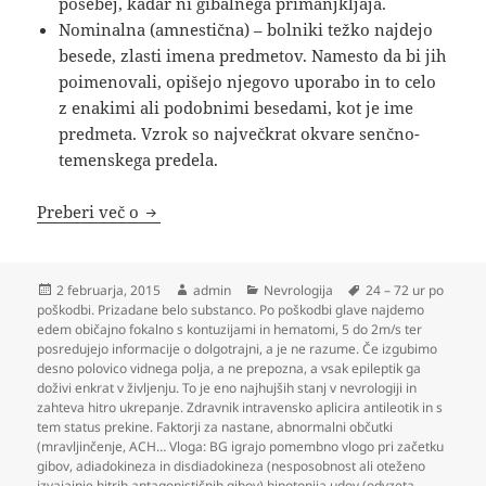
posebej, kadar ni gibalnega primanjkljaja.
Nominalna (amnestična) – bolniki težko najdejo
besede, zlasti imena predmetov. Namesto da bi jih
poimenovali, opišejo njegovo uporabo in to celo
z enakimi ali podobnimi besedami, kot je ime
predmeta. Vzrok so največkrat okvare senčno-
temenskega predela.
Nevrologija
Preberi več o
Objavljeno
Avtor
Kategorije
Oznake
2 februarja, 2015
admin
Nevrologija
24 – 72 ur po
dne
poškodbi. Prizadane belo substanco. Po poškodbi glave najdemo
edem običajno fokalno s kontuzijami in hematomi
,
5 do 2m/s ter
posredujejo informacije o dolgotrajni
,
a je ne razume. Če izgubimo
desno polovico vidnega polja
,
a ne prepozna
,
a vsak epileptik ga
doživi enkrat v življenju. To je eno najhujših stanj v nevrologiji in
zahteva hitro ukrepanje. Zdravnik intravensko aplicira antileotik in s
tem status prekine. Faktorji za nastane
,
abnormalni občutki
(mravljinčenje
,
ACH… Vloga: BG igrajo pomembno vlogo pri začetku
gibov
,
adiadokineza in disdiadokineza (nesposobnost ali oteženo
izvajajnje hitrih antagonističnih gibov) hipotonija udov (odvzeta