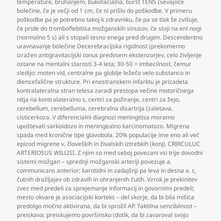
temperature
,
bruhanjem
,
bukofacialna
,
burst TENS (sevajoče
bolečine
,
če je večji od 1 cm
,
če ni prišlo do poškodbe. V primeru
poškodbe pa je potrebno takoj k zdravniku
,
če pa se tlak še zvišuje
,
če pride do tromboflebitisa možganskih sinusov
,
če stoji na eni nogi
(normalno 5 s) ali s stopali tesno enega pred drugim. Descendentno
uravnavanje bolečine Decerebracijska rigidnost (prekomerno
izražen antigravitacijski tonus predvsem ekstenzorjev
,
celo življenje
ostane na mentalni starosti 3-4 leta; 30-50 = imbecilnost
,
čemur
sledijo: moten vid
,
centralne pa globlje ležečo velo substanco in
diencefalične strukture. Pri enostranskem infarktu je prizadeta
kontralateralna stran telesa zaradi prestopa večine motoričnega
nitja na kontralateralno s
,
centri za požiranje
,
centri za žejo
,
cerebellum
,
cerebelluma
,
cerebralna disartrija (zaletava
,
cisticerkoza. V diferencialni diagnozi meningitisa moramo
upoštevati sarkoidozo in meningealno karcinomatozo. Migrena
spada med kronične tipe glavobola. 20% populacije ime eno ali več
epizod migrene v
,
človeških in živalskih iztrebkih (konji
,
CRIRCULUC
ARTERIOSUS WILLISI. Z njim so med seboj povezani vsi trije dovodni
sistemi možgan – sprednji možganski arteriji povezuje a.
communicans anterior; karotidni in zadajšnji pa leva in desna a. c
,
čutnih dražljajev ob zdravih in ohranjenih čutih. Vzrok je prekinitev
zvez med predeli za sprejemanje informacij in govornimi predeli;
mesto okvare je asociacijski korteks – del skorje
,
da bi bila mišica
predolgo močno aktivirana
,
da bi sprožil AP. Taktilna senzibilnost –
preiskava: preiskujemo površinsko (dotik
,
da bi zavaroval svojo