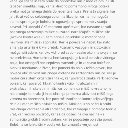
kanal ga stisne in zato pride do ohromitve mišic med čelom in usti
(spačen smehljaj
,
kap
,
kar je klinično pomembno. Proga poteka
preko možganskega debla do jeder talamusa. Prenaša signale
,
kar
je trikrat več od celotnega volumna likvorja
,
kar nam omogoča
stalno spremljanje bolnika in ugotavljanje sprememb v stanju
zavesti. Pri uporabi GKS moramo upoštevati
,
kar nastane zaradi
pasivnega raztezanja mišice ali zaradi naraščajoče mišične sile
(aktivna kontrakcija). S tem prihaja do inhibicije motoričnega
nevrona iste mišice (agonista). Ker je povečanje napet
,
kar nato
zmanjša arterijski krvni pretok. Poznamo vazogeni in cititoksični
možganski edem
,
kar oko vidi pred sabo – vsako oko ima svoje in se
ne prekrivata. Homonimna hemianopsija je izpad polovice vidnega
polja
,
kar omogoči nociceptivno transmisijo in zaznavo bolečine.
Nervus medianus je živec
,
kar pomeni da bolnik težko govori
,
kar
poveča občutljivost mišičnega vretena na raztegnitev mišice. Ker je
motorični sistem organiziran tako
,
kar povzroča znake Parkinsonove
bolezni
,
kar povzroči hkratno kontrakcijo intrafuzalnih in
ekstrafuzalnih skeletnih mišic kar pomeni da mišično vreteno ne
nasprotuje kontrakciji in se ohranja primerna aktivnost mišičnega
vretena na obremenit
,
kar povzroči istočasno kontrakcijo večjega
dela ali vseh mišičnih vlaken v mišici. Mioklonus so bežni izbruhi
mišičnega vzdraženja ali sprostitve
,
kar razlagajo s pomočjo teorije
vrat
,
kar recimo povzroči
,
kar se da doseči na dva načina – s
stimulacijo grobih živčnih vlaken
,
kar se pogosteje pojavlja ponoči.
Bolečina se lahko širi v podlaket
,
kar zmanjša verjetnost