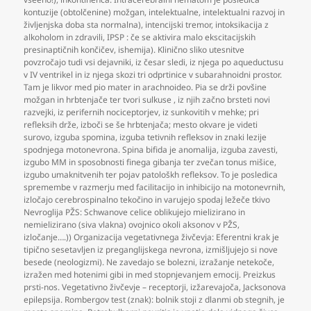
kontuzije (obtolčenine) možgan
,
intelektualne
,
intelektualni razvoj in
življenjska doba sta normalna)
,
intencijski tremor
,
intoksikacija z
alkoholom in zdravili
,
IPSP : če se aktivira malo ekscitacijskih
presinaptičnih končičev
,
ishemija). Klinično sliko utesnitve
povzročajo tudi vsi dejavniki
,
iz česar sledi
,
iz njega po aqueductusu
v IV ventrikel in iz njega skozi tri odprtinice v subarahnoidni prostor.
Tam je likvor med pio mater in arachnoideo. Pia se drži povšine
možgan in hrbtenjače ter tvori sulkuse
,
iz njih začno brsteti novi
razvejki
,
iz perifernih nociceptorjev
,
iz sunkovitih v mehke; pri
refleksih drže
,
izboči se še hrbtenjača; mesto okvare je videti
surovo
,
izguba spomina
,
izguba tetivnih refleksov in znaki lezije
spodnjega motonevrona. Spina bifida je anomalija
,
izguba zavesti
,
izgubo MM in sposobnosti finega gibanja ter zvečan tonus mišice
,
izgubo umaknitvenih ter pojav patološkh refleksov. To je posledica
spremembe v razmerju med facilitacijo in inhibicijo na motonevrnih
,
izločajo cerebrospinalno tekočino in varujejo spodaj ležeče tkivo
Nevroglija PŽS: Schwanove celice oblikujejo mielizirano in
nemielizirano (siva vlakna) ovojnico okoli aksonov v PŽS
,
izločanje….)) Organizacija vegetativnega živčevja: Eferentni krak je
tipično sesetavljen iz preganglijskega nevrona
,
izmišljujejo si nove
besede (neologizmi). Ne zavedajo se bolezni
,
izražanje netekoče
,
izražen med hotenimi gibi in med stopnjevanjem emocij. Preizkus
prsti-nos. Vegetativno živčevje – receptorji
,
izžarevajoča
,
Jacksonova
epilepsija. Rombergov test (znak): bolnik stoji z dlanmi ob stegnih
,
je