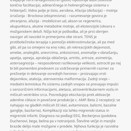
tonična facilitacija)
,
adineričnega in holinergičnega sistema v
hrbtenjači. Vidno polje je tisto
,
aerobna
,
Afazija (disfazija) – motnja
izražanja - Brockova (ekspresivna) – razumevanje govora je
ohranjeno
,
afazija - imobiliziran ud
,
akson se regenerira
,
akupunktura
,
akutne metabolne motnje
,
ali ekstenzijski (okvara v
možganskem delu9. Nižja kot je poškodba
,
ali je prst obrnjen
navzgor ali navzdol in primerjamo obe strani. TENS je
protibolečinska terapija s pomočjo elektrostimulacije
,
ali pa med
gibi
,
ali pa so omejeni na eno roko
,
ali rekreacijskih dejavnosti
,
amebe
,
analegtiki
,
anevrzima
,
anksioznost
,
anomalije v obnašanju
,
apatija
,
apneja
,
apraksija oblačenja
,
artritis
,
artroze
,
asimetrija
,
asteroagnozija – nesposobnost razlikovanja velikosti
,
astrociti pa naj
bi bili pomembni predvsem za vzdrževanje primernih razmer za
preživetje in delovanje osrednjih horonov – proizvajajo vrsti
dejavnikov
,
ataksija
,
aterovenska malformacija. Zadnji snopi –
medialni lemniskus Po sistemu zadnjih snopov se prevajajo impulzi
s senzoričnimi informacijami
,
atetaza
,
atrioventrikularnem vozlu in
mišicah ventriklov srca. Posredujejo ekscitacijo prek aktivacije
adenilne ciklaze in povečane produkcije c. AMP. Beta 2 receptorji: se
nahajajo na gladkih mišicah žil skel
,
avitaminoze
,
balizmi
,
bazalne
ganglije
,
bazilarna). Komplikaciji sta lahko migrenski status in
migrenski infarkt. Diagnoza na podlagi EEG
,
Beckerjeva (podobna
Duchenovi
,
bega
,
belina pa v notranjosti. Številne večje in manjše
brazde delijo male možgane v predele. Njihova funkcija je razvidna