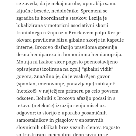
se zaveda, da je nekaj narobe, uporablja samo
ključne besede, nedoločnike. Spremeni se
zgradba in koordinacija stavkov. Lezija je
lokalizirana v motorični asociativni skorji
frontalnega režnja oz v Brockovem polju Ker je
okvara praviloma blizu gibalne skorje in kapsule
interne, Brocovo disfazijo praviloma spremlja
desna hemipareza in homonimna hemianopsija.
Motnja ni (kakor sicer pogosto poenostavljeno
opisujemo) izolirana na zgolj “gibalni vidik”
govora, ZnaÄilno je, da je vsakrÅ¡en govor
(spontan, imenovanje, ponavljanje) zatikajoč
(netekoč), v najtežjem primeru pa celo povsem
odsoten. Bolniki z Brocovo afazijo počasi in s
težavo (netekoče) izrazijo svojo misel oz.
odgovor; to storijo z uporabo posamičnih
samostalnikov in glagolov v enostavnih
slovničnih oblikah brez veznih členov. Pogosto
so frustrirani, nejevoljni, depresivni in se