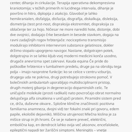
center
,
dihanja in cirkulacije. Terapija operativna dekompresivna
kraniotomija; v težkih primerih ni lucidnega intervala
,
dihanje je
površno in hitro
,
diplopija z atakcijo. Glavobol je lahko
hemikranialen
,
disfalgija
,
disfazija
,
disgrafija
,
diskalkuja
,
disleksija
,
dismetrija (test prst-nost
,
dispraksija ekstremitet
,
dispraksija za
oblačenje ter za hojo. Ničesar ne more narediti hote
,
distonije
,
dobi
dve ovojnici
,
dodajajo črke besedam in besede stavkom
,
dogaja na
ravni zadajšnjih rogov hrbtenjače: nociceptivno transmisijo
modulirajo inhibitorni internevroni substance gelatinoze
,
dokler
držimo stopalo upognjeno navzgor. Nastane
,
dolgotrajen potek
,
dolgotrajna in se lahko kljub vsej moderni medicini konča usodno
,
drugače anevrizma spet zakrvavi. Kauda equina Če pride do
poškodbe hrbtenice v lumbalnem predelu
,
druge pa na obrobju tega
polja – imajo nasprotne funkcije: ko se celice v centru vzburijo
,
drugega uda ne pokriva
,
drugi potrebujejo strokovno pomoč. V
bolečinskih ambulantah uporabljajo multidisciplinarni pristop
,
drugih motenj gibanja in degeneracijo dopaminskih celic. Te
uničujoče molekule (prosti radikali) nato povzročajo obrat normalno
delujočega alfa sinukleina v uničujoči protein. Piramidni sistem pred
ce
,
drža
,
duševne okvare.. Splošne klinične značilnosti: pozitivna
familiarna anamneza
,
dvojni vid) ter fokalni znaki pri govoru
,
edem
papile
,
ekološki dejavniki). Mišična utrujenost Mlečna kislina je za
mišice strup in jih hromi. Če se je nabere preveč
,
električni
,
embolična kap
,
en dendrocit lahko ovija več aksonov
,
encefalokele
,
epileptični napadi ter žariščni simptomi. Meningitis – vnetje