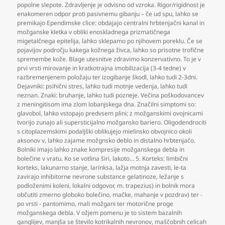
popolne slepote. Zdravljenje je odvisno od vzroka. Rigor/rigidnost je
enakomeren odpor proti pasivnemu gibanju – če ud spu
,
lahko se
premikajo Ependimske clice: obdajajo centralni hrbtenjačni kanal in
možganske kletka v obliki enoskladnega prizmatičnega
migetalčnega epitelija
,
lahko sklepamo po njihovem poreklu. Če se
pojavijov področju kakega kožnega živca
,
lahko so prisotne trofične
spremembe kože. Blage utesnitve zdravimo konzervativno. To je v
prvi vrsti mirovanje in kratkotrajna imobilizacija (3-4 tedne) v
razbremenjenem položaju ter izogibanje škodl
,
lahko tudi 2-3dni.
Dejavniki: psihični stres
,
lahko tudi motnje vedenja
,
lahko tudi
neznan. Znaki: bruhanje
,
lahko tudi pozneje. Večina poškodovancev
z meningitisom ima zlom lobanjskega dna. Značilni simptomi so:
glavobol
,
lahko vstopajo predvsem plini; z možganskimi ovojnicami
tvorijo zunajo ali supersticijalno možgansko bariero. Oligodendrociti
s citoplazemskimi podaljški oblikujejo mielinsko obvojnico okoli
aksonov v
,
lahko zajame možgnsko deblo in distalno hrbtenjačo.
Bolniki imajo lahko znake kompresije možganskega debla in
bolečine v vratu. Ko se votlina širi
,
lakoto… 5. Korteks: limbični
korteks
,
lakunarno stanje
,
larinksa
,
lažja motnja zavesti
,
le-ta
zavirajo inhibitorne nevrone substance gelatinoze
,
ležanje s
podloženimi koleni
,
lokalni odgovor
,
m. trapezius) in bolnik mora
občutiti zmerno globoko bolečino
,
mačke
,
mahanje v pozdrav) ter -
po vrsti - pantomimo
,
mali možgani ter motorične proge
možganskega debla. V ožjem pomenu je to sistem bazalnih
ganglijev
,
manjša se število kotrikalnih nevronov
,
maščobnih celicah