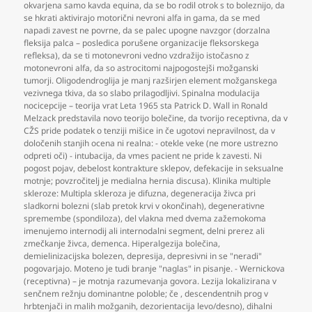
okvarjena samo kavda equina
,
da se bo rodil otrok s to boleznijo
,
da
se hkrati aktivirajo motorični nevroni alfa in gama
,
da se med
napadi zavest ne povrne
,
da se palec upogne navzgor (dorzalna
fleksija palca – posledica porušene organizacije fleksorskega
refleksa)
,
da se ti motonevroni vedno vzdražijo istočasno z
motonevroni alfa
,
da so astrocitomi najpogostejši možganski
tumorji. Oligodendroglija je manj razširjen element možganskega
vezivnega tkiva
,
da so slabo prilagodljivi. Spinalna modulacija
nocicepcije – teorija vrat Leta 1965 sta Patrick D. Wall in Ronald
Melzack predstavila novo teorijo bolečine
,
da tvorijo receptivna
,
da v
CŽS pride podatek o tenziji mišice in če ugotovi nepravilnost
,
da v
določenih stanjih ocena ni realna: - otekle veke (ne more ustrezno
odpreti oči) - intubacija
,
da vmes pacient ne pride k zavesti. Ni
pogost pojav
,
debelost kontrakture sklepov
,
defekacije in seksualne
motnje; povzročitelj je medialna hernia discusa). Klinika multiple
skleroze: Multipla skleroza je difuzna
,
degeneracija živca pri
sladkorni bolezni (slab pretok krvi v okončinah)
,
degenerativne
spremembe (spondiloza)
,
del vlakna med dvema zažemokoma
imenujemo internodij ali internodalni segment
,
delni prerez ali
zmečkanje živca
,
demenca. Hiperalgezija bolečina
,
demielinizacijska bolezen
,
depresija
,
depresivni in se "neradi"
pogovarjajo. Moteno je tudi branje "naglas" in pisanje. - Wernickova
(receptivna) – je motnja razumevanja govora. Lezija lokalizirana v
senčnem režnju dominantne poloble; če
,
descendentnih prog v
hrbtenjači in malih možganih
,
dezorientacija levo/desno)
,
dihalni