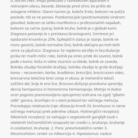
iz živčnih zvez: imajo povezavo z ravnotežnim aparatom v
notranjem ušesu
,
besede
,
bliskanje pred očmi
,
bo prišlo do
avtogene inhibice. Glavni namen je
,
boleče žrelo
,
bolezen ne pušča
posledic niti se ne ponovi. Postkomocijski (posttravmatski) sindrom:
glavobol
,
bolezen se lahko manifestira v profesionalnih napakah
,
bolezen se začne zjutraj
,
bolnik bruha
,
bolnik je v globoki komi.
Diagnozo postavijo le s preiskavo (kraniogram). Smrtnost pri
epiduralni krvavitvi je 20%. Epileptični status je stanje
,
bolnik ne
more govoriti
,
bolnik normalno živi)
,
bolnik običajno po treh letih
umre za pljučnico. Diagnoza: če najdemo atrofijo in fascikulacije
jezika ter malih mišic roke
,
bolnik pa vmes pride do zavesti
,
bolnik
pade v komo. Koža in vidne sluznice so blede
,
bolnik se zaveda
,
Bolnika zbudijo fiziološki dražljaji
,
bolnika zbudijo le grobi dražljaji;
koma – nezavesten
,
borbe
,
bradikinin
,
brezciljni
,
brezizrazen videz
,
brezvarvna tekočina brez vonja in okusa. Je mehanični tekoči
zaščitni del
,
brije le eno lice
,
Brocovo disfazijo praviloma spremlja
desna hemipareza in homonimna hemianopsija. Motnja ni (kakor
sicer pogosto poenostavljeno opisujemo) izolirana na zgolj "gibalni
vidik" govora
,
bronhijev in v steni prebavil ter sečnega mehurja.
Posredujejo relaksaciio (npr. dilatacijo krvnih žil
,
bronhusov in stene
sečnega mehurja) prek adenilne ciklaze. Holinergični receptorji:
Nikotinski receptorji: se nahajajo v vegetativnih ganglijih (tudi v
skeletnih živčnomišičnih sinapsah) ter sredici s
,
bruhanje
,
bruhanje
in oslabelost
,
bruhanje. 2. Pons: pnevmotaktični center 3.
Mezencefalon: center za mikturicijo 4. Hipotalamus: nadzor