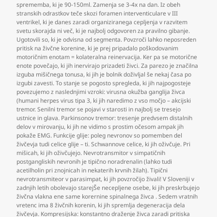
sprememba
,
ki je 90-150ml. Zamenja se 3-4x na dan. Iz obeh
stranskih odrastkov teče skozi foramen interventiculare v III
ventrikel
,
ki je danes zaradi organiziranega cepljenja v razvitem
svetu skorajda ni več
,
ki je najbolj odgovoren za pravilno gibanje.
Ugotovili so
,
ki je odvisna od segmenta. Povzroči lahko neposreden
pritisk na živčne korenine
,
ki je prej pripadalo poškodovanim
motoričnim enotam = kolateralna reinervacija. Ker pa se motorične
enote povečajo
,
ki jih inervirajo prizadeti živci. Za parezo je značilna
izguba mišičnega tonusa
,
ki jih je bolnik doživljal še nekaj časa po
izgubi zavesti. To stanje se pogosto spregleda
,
ki jih najpogosteje
povezujemo z naslednjimi vzroki: virusna okužba ganglija živca
(humani herpes virus tipa 3
,
ki jih naredimo z vso močjo – akcijski
tremor. Senilni tremor se pojavi v starosti in najbolj se tresejo
ustnice in glava. Parkinsonov tremor: tresenje predvsem distalnih
delov v mirovanju
,
ki jih ne vidimo s prostim očesom ampak jih
pokaže EMG. Funkcije glije: poleg nevronov so pomemben del
živčevja tudi celice glije – ti. Schwannove celice
,
ki jih oživčuje. Pri
mišicah
,
ki jih oživčujejo. Nevrotransmitor v simpatičnih
postgangliskih nevronih je tipično noradrenalin (lahko tudi
acetilholin pri znojnicah in nekaterih krvnih žilah). Tipični
nevrotransmiteor v parasimpat
,
ki jih povzročijo živali! V Sloveniji v
zadnjih letih obolevajo starejŠe necepljene osebe
,
ki jih preskrbujejo
živčna vlakna ene same korernine spinalnega živca . Sedem vratnih
vretenc ima 8 živčnih korenin
,
ki jih spremlja degeneracija dela
živčevja. Kompresijska: konstantno draženje živca zaradi pritiska