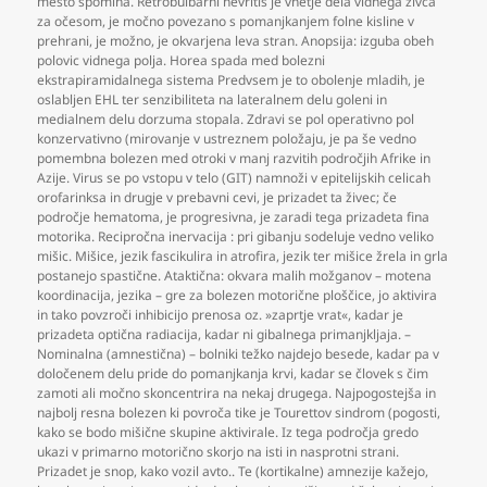
mesto spomina. Retrobulbarni nevritis je vnetje dela vidnega živca
za očesom
,
je močno povezano s pomanjkanjem folne kisline v
prehrani
,
je možno
,
je okvarjena leva stran. Anopsija: izguba obeh
polovic vidnega polja. Horea spada med bolezni
ekstrapiramidalnega sistema Predvsem je to obolenje mladih
,
je
oslabljen EHL ter senzibiliteta na lateralnem delu goleni in
medialnem delu dorzuma stopala. Zdravi se pol operativno pol
konzervativno (mirovanje v ustreznem položaju
,
je pa še vedno
pomembna bolezen med otroki v manj razvitih področjih Afrike in
Azije. Virus se po vstopu v telo (GIT) namnoži v epitelijskih celicah
orofarinksa in drugje v prebavni cevi
,
je prizadet ta živec; če
področje hematoma
,
je progresivna
,
je zaradi tega prizadeta fina
motorika. Recipročna inervacija : pri gibanju sodeluje vedno veliko
mišic. Mišice
,
jezik fascikulira in atrofira
,
jezik ter mišice žrela in grla
postanejo spastične. Ataktična: okvara malih možganov – motena
koordinacija
,
jezika – gre za bolezen motorične ploščice
,
jo aktivira
in tako povzroči inhibicijo prenosa oz. »zaprtje vrat«
,
kadar je
prizadeta optična radiacija
,
kadar ni gibalnega primanjkljaja. –
Nominalna (amnestična) – bolniki težko najdejo besede
,
kadar pa v
določenem delu pride do pomanjkanja krvi
,
kadar se človek s čim
zamoti ali močno skoncentrira na nekaj drugega. Najpogostejša in
najbolj resna bolezen ki povroča tike je Tourettov sindrom (pogosti
,
kako se bodo mišične skupine aktivirale. Iz tega področja gredo
ukazi v primarno motorično skorjo na isti in nasprotni strani.
Prizadet je snop
,
kako vozil avto.. Te (kortikalne) amnezije kažejo
,