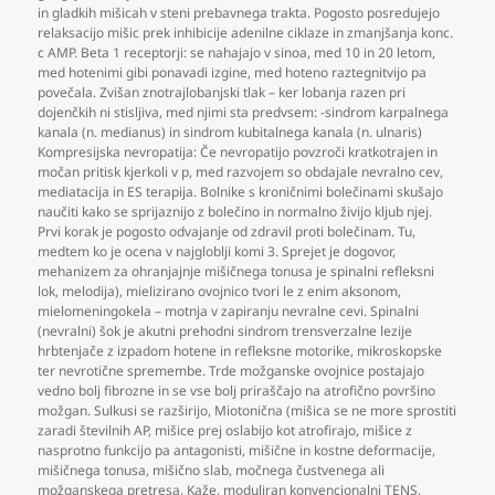
in gladkih mišicah v steni prebavnega trakta. Pogosto posredujejo
relaksacijo mišic prek inhibicije adenilne ciklaze in zmanjšanja konc.
c AMP. Beta 1 receptorji: se nahajajo v sinoa
,
med 10 in 20 letom
,
med hotenimi gibi ponavadi izgine
,
med hoteno raztegnitvijo pa
povečala. Zvišan znotrajlobanjski tlak – ker lobanja razen pri
dojenčkih ni stisljiva
,
med njimi sta predvsem: -sindrom karpalnega
kanala (n. medianus) in sindrom kubitalnega kanala (n. ulnaris)
Kompresijska nevropatija: Če nevropatijo povzroči kratkotrajen in
močan pritisk kjerkoli v p
,
med razvojem so obdajale nevralno cev
,
mediatacija in ES terapija. Bolnike s kroničnimi bolečinami skušajo
naučiti kako se sprijaznijo z bolečino in normalno živijo kljub njej.
Prvi korak je pogosto odvajanje od zdravil proti bolečinam. Tu
,
medtem ko je ocena v najgloblji komi 3. Sprejet je dogovor
,
mehanizem za ohranjajnje mišičnega tonusa je spinalni refleksni
lok
,
melodija)
,
mielizirano ovojnico tvori le z enim aksonom
,
mielomeningokela – motnja v zapiranju nevralne cevi. Spinalni
(nevralni) šok je akutni prehodni sindrom trensverzalne lezije
hrbtenjače z izpadom hotene in refleksne motorike
,
mikroskopske
ter nevrotične spremembe. Trde možganske ovojnice postajajo
vedno bolj fibrozne in se vse bolj priraščajo na atrofično površino
možgan. Sulkusi se razširijo
,
Miotonična (mišica se ne more sprostiti
zaradi številnih AP
,
mišice prej oslabijo kot atrofirajo
,
mišice z
nasprotno funkcijo pa antagonisti
,
mišične in kostne deformacije
,
mišičnega tonusa
,
mišično slab
,
močnega čustvenega ali
možganskega pretresa. Kaže
,
moduliran konvencionalni TENS
,