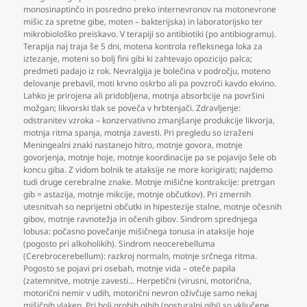
monosinaptinčo in posredno preko internevronov na motonevrone
mišic za spretne gibe
,
moten – bakterijska) in laboratorijsko ter
mikrobiološko preiskavo. V terapiji so antibiotiki (po antibiogramu).
Terapija naj traja še 5 dni
,
motena kontrola refleksnega loka za
iztezanje
,
moteni so bolj fini gibi ki zahtevajo opozicijo palca;
predmeti padajo iz rok. Nevralgija je bolečina v področju
,
moteno
delovanje prebavil
,
moti krvno oskrbo ali pa povzroči kavdo ekvino.
Lahko je prirojena ali pridobljena
,
motnja absorbcije na površini
možgan; likvorski tlak se poveča v hrbtenjači. Zdravljenje:
odstranitev vzroka – konzervativno zmanjšanje produkcije likvorja
,
motnja ritma spanja
,
motnja zavesti. Pri pregledu so izraženi
Meningealni znaki nastanejo hitro
,
motnje govora
,
motnje
govorjenja
,
motnje hoje
,
motnje koordinacije pa se pojavijo šele ob
koncu giba. Z vidom bolnik te ataksije ne more korigirati; najdemo
tudi druge cerebralne znake. Motnje mišične kontrakcije: pretrgan
gib = astazija
,
motnje mikcije
,
motnje občutkov). Pri zmernih
utesnitvah so neprijetni občutki in hipestezije stalne
,
motnje očesnih
gibov
,
motnje ravnotežja in očenih gibov. Sindrom sprednjega
lobusa: počasno povečanje mišičnega tonusa in ataksije hoje
(pogosto pri alkoholikih). Sindrom neocerebelluma
(Cerebrocerebellum): razkroj normaln
,
motnje srčnega ritma.
Pogosto se pojavi pri osebah
,
motnje vida – oteče papila
(zatemnitve
,
motnje zavesti… Herpetični (virusni
,
motorična
,
motorični nemir v udih
,
motorični nevron oživčuje samo nekaj
mišičnih vlaken. Pri bolj grobih gibih (posturalni gibi) so vključene