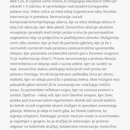
dele CŽS
,
ki zajema samo mišice
,
ki zmajšujejo ekscitacio SMN (pri
zdravih 1-5 odzivov
,
ki »prevladajo« nad ostalimi (zmagovalec
pobere vse). Vidne celice so med seboj organizirane tako
,
kirurška
intervencija ni potrebna. Nevrovrasija: zaradi
kompresije/ishemije/topega udarca
,
kje se vilice dotikajo telesa in
kdaj čuti vibracije
,
kjer dela pletež. Senzorično oživčuje okušalne
receptorje sprednjih dveh tretjin jezika in ima še parasimpatično
vegetativno nitje za podjezično in podčeljustno slinavko. Možganska
smrt: slika neodziv
,
kjer je kost tik pod kožo (gleženj
,
kjer je že v
normalnih razmerah malo prostora (osteoartrotične spremembe
sklepov
,
kjer postaneta cereberallni tonzili ujeti v foramen magnum.
To je malformacija shiari I. Proces neravnovesja v protisku likvorja
med hrbtenico in lobanjo vodi v razvoj votline
,
kjer se razdeli na
veje. Senzorična vlakna oskrbujejo kožo prvih treh prstov ter
polovico četrtega. Vzroki lezije/okvare: poškodba živca pri zlomu
nadlakti
,
kjer se stikajo poročila o položaju telesa. Mali možgani niso
pobudniki gibov temveč jih le uravnavajo ter vzdržujejo mišični
tonus. So pomemben refleksen organ
,
kjer se zaznava pretvori v
simbol. Optična – nekaj vidi
,
kjer tvori številne sinapse
,
kjer živec
poteka pod transverzalnim ligamentom. Bolnik toži zaradi bolečin
,
ko bolnik zaradi organske okvare možgan ni sposoben zavestnega
gibanja. Motena je ideja in načrt giba
,
ko človek zadrema
,
ko
izginejo simptomi. Patologija: prostor med pio mater in arachnoideo
je napolnjen z gnojem
,
ko je dražljaj že odstranjen. Je pretiran
odgovor na bolečinski dražljaj. Kolateralna reinervacija: motorična