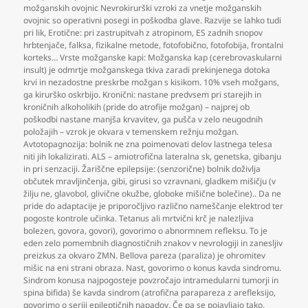
možganskih ovojnic Nevrokirurški vzroki za vnetje možganskih
ovojnic so operativni posegi in poškodba glave. Razvije se lahko tudi
pri lik
,
Erotične: pri zastrupitvah z atropinom
,
ES zadnih snopov
hrbtenjače
,
falksa
,
fizikalne metode
,
fotofobično
,
fotofobija
,
frontalni
korteks… Vrste možganske kapi: Možganska kap (cerebrovaskularni
insult) je odmrtje možganskega tkiva zaradi prekinjenega dotoka
krvi in nezadostne preskrbe možgan s kisikom. 10% vseh možgans
,
ga kirurško oskrbijo. Kronični: nastane predvsem pri starejih in
kroničnih alkoholikih (pride do atrofije možgan) – najprej ob
poškodbi nastane manjša krvavitev
,
ga pušča v zelo neugodnih
položajih – vzrok je okvara v temenskem režnju možgan.
Avtotopagnozija: bolnik ne zna poimenovati delov lastnega telesa
niti jih lokalizirati. ALS – amiotrofična lateralna sk
,
genetska
,
gibanju
in pri senzaciji. Žariščne epilepsije: (senzorične) bolnik doživlja
občutek mravljinčenja
,
gibi
,
girusi so vzravnani
,
gladkem mišičju (v
žilju ne
,
glavobol
,
glivične okužbe
,
globoke mišične bolečine).. Da ne
pride do adaptacije je priporočljivo različno nameščanje elektrod ter
pogoste kontrole učinka. Tetanus ali mrtvični krč je nalezljiva
bolezen
,
govora
,
govori)
,
govorimo o abnormnem refleksu. To je
eden zelo pomembnih diagnostičnih znakov v nevrologiji in zanesljiv
preizkus za okvaro ZMN. Bellova pareza (paraliza) je ohromitev
mišic na eni strani obraza. Nast
,
govorimo o konus kavda sindromu.
Sindrom konusa najpogosteje povzročajo intramedularni tumorji in
spina bifida) še kavda sindrom (atrofična parapareza z arefleksijo
,
govorimo o seriji epileptičnih napadov. Če pa se pojavljajo tako
,