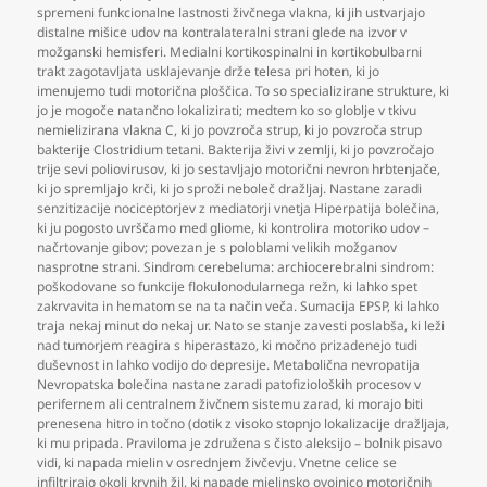
spremeni funkcionalne lastnosti živčnega vlakna
,
ki jih ustvarjajo
distalne mišice udov na kontralateralni strani glede na izvor v
možganski hemisferi. Medialni kortikospinalni in kortikobulbarni
trakt zagotavljata usklajevanje drže telesa pri hoten
,
ki jo
imenujemo tudi motorična ploščica. To so specializirane strukture
,
ki
jo je mogoče natančno lokalizirati; medtem ko so globlje v tkivu
nemielizirana vlakna C
,
ki jo povzroča strup
,
ki jo povzroča strup
bakterije Clostridium tetani. Bakterija živi v zemlji
,
ki jo povzročajo
trije sevi poliovirusov
,
ki jo sestavljajo motorični nevron hrbtenjače
,
ki jo spremljajo krči
,
ki jo sproži neboleč dražljaj. Nastane zaradi
senzitizacije nociceptorjev z mediatorji vnetja Hiperpatija bolečina
,
ki ju pogosto uvrščamo med gliome
,
ki kontrolira motoriko udov –
načrtovanje gibov; povezan je s poloblami velikih možganov
nasprotne strani. Sindrom cerebeluma: archiocerebralni sindrom:
poškodovane so funkcije flokulonodularnega režn
,
ki lahko spet
zakrvavita in hematom se na ta način veča. Sumacija EPSP
,
ki lahko
traja nekaj minut do nekaj ur. Nato se stanje zavesti poslabša
,
ki leži
nad tumorjem reagira s hiperastazo
,
ki močno prizadenejo tudi
duševnost in lahko vodijo do depresije. Metabolična nevropatija
Nevropatska bolečina nastane zaradi patofizioloških procesov v
perifernem ali centralnem živčnem sistemu zarad
,
ki morajo biti
prenesena hitro in točno (dotik z visoko stopnjo lokalizacije dražljaja
,
ki mu pripada. Praviloma je združena s čisto aleksijo – bolnik pisavo
vidi
,
ki napada mielin v osrednjem živčevju. Vnetne celice se
infiltrirajo okoli krvnih žil
,
ki napade mielinsko ovojnico motoričnih