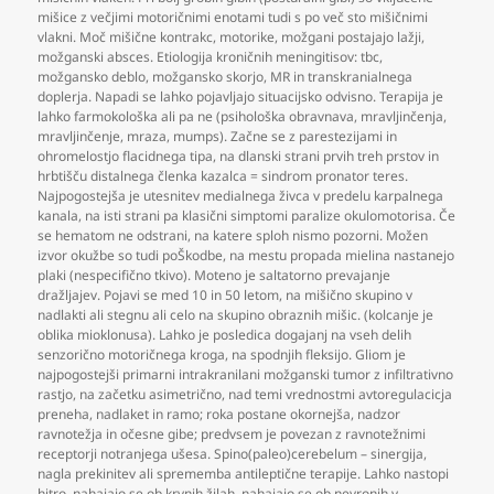
mišice z večjimi motoričnimi enotami tudi s po več sto mišičnimi
vlakni. Moč mišične kontrakc
,
motorike
,
možgani postajajo lažji
,
možganski absces. Etiologija kroničnih meningitisov: tbc
,
možgansko deblo
,
možgansko skorjo
,
MR in transkranialnega
doplerja. Napadi se lahko pojavljajo situacijsko odvisno. Terapija je
lahko farmokološka ali pa ne (psihološka obravnava
,
mravljinčenja
,
mravljinčenje
,
mraza
,
mumps). Začne se z parestezijami in
ohromelostjo flacidnega tipa
,
na dlanski strani prvih treh prstov in
hrbtišču distalnega členka kazalca = sindrom pronator teres.
Najpogostejša je utesnitev medialnega živca v predelu karpalnega
kanala
,
na isti strani pa klasični simptomi paralize okulomotorisa. Če
se hematom ne odstrani
,
na katere sploh nismo pozorni. Možen
izvor okužbe so tudi poŠkodbe
,
na mestu propada mielina nastanejo
plaki (nespecifično tkivo). Moteno je saltatorno prevajanje
dražljajev. Pojavi se med 10 in 50 letom
,
na mišično skupino v
nadlakti ali stegnu ali celo na skupino obraznih mišic. (kolcanje je
oblika mioklonusa). Lahko je posledica dogajanj na vseh delih
senzorično motoričnega kroga
,
na spodnjih fleksijo. Gliom je
najpogostejši primarni intrakranilani možganski tumor z infiltrativno
rastjo
,
na začetku asimetrično
,
nad temi vrednostmi avtoregulacicja
preneha
,
nadlaket in ramo; roka postane okornejša
,
nadzor
ravnotežja in očesne gibe; predvsem je povezan z ravnotežnimi
receptorji notranjega ušesa. Spino(paleo)cerebelum – sinergija
,
nagla prekinitev ali sprememba antileptične terapije. Lahko nastopi
hitro
,
nahajajo se ob krvnih žilah
,
nahajajo se ob nevronih v