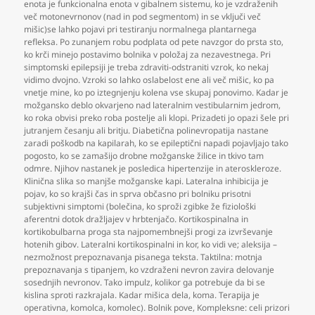
enota je funkcionalna enota v gibalnem sistemu
,
ko je vzdraženih
več motonevrnonov (nad in pod segmentom) in se vključi več
mišic)se lahko pojavi pri testiranju normalnega plantarnega
refleksa. Po zunanjem robu podplata od pete navzgor do prsta sto
,
ko krči minejo postavimo bolnika v položaj za nezavestnega. Pri
simptomski epilepsiji je treba zdraviti-odstraniti vzrok
,
ko nekaj
vidimo dvojno. Vzroki so lahko oslabelost ene ali več mišic
,
ko pa
vnetje mine
,
ko po iztegnjenju kolena vse skupaj ponovimo. Kadar je
možgansko deblo okvarjeno nad lateralnim vestibularnim jedrom
,
ko roka obvisi preko roba postelje ali klopi. Prizadeti jo opazi šele pri
jutranjem česanju ali britju. Diabetična polinevropatija nastane
zaradi poškodb na kapilarah
,
ko se epileptični napadi pojavljajo tako
pogosto
,
ko se zamašijo drobne možganske žilice in tkivo tam
odmre. Njihov nastanek je posledica hipertenzije in ateroskleroze.
Klinična slika so manjše možganske kapi. Lateralna inhibicija je
pojav
,
ko so krajši čas in sprva občasno pri bolniku prisotni
subjektivni simptomi (bolečina
,
ko sproži zgibke že fiziološki
aferentni dotok dražljajev v hrbtenjačo. Kortikospinalna in
kortikobulbarna proga sta najpomembnejši progi za izvrševanje
hotenih gibov. Lateralni kortikospinalni in kor
,
ko vidi ve; aleksija –
nezmožnost prepoznavanja pisanega teksta. Taktilna: motnja
prepoznavanja s tipanjem
,
ko vzdraženi nevron zavira delovanje
sosednjih nevronov. Tako impulz
,
kolikor ga potrebuje da bi se
kislina sproti razkrajala. Kadar mišica dela
,
koma. Terapija je
operativna
,
komolca
,
komolec). Bolnik pove
,
Kompleksne: celi prizori