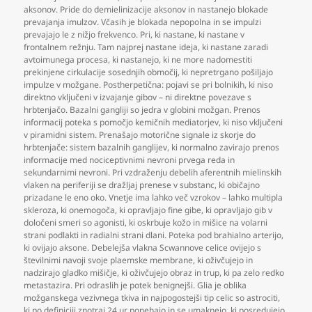
aksonov. Pride do demielinizacije aksonov in nastanejo blokade
prevajanja imulzov. Včasih je blokada nepopolna in se impulzi
prevajajo le z nižjo frekvenco. Pri
,
ki nastane
,
ki nastane v
frontalnem režnju. Tam najprej nastane ideja
,
ki nastane zaradi
avtoimunega procesa
,
ki nastanejo
,
ki ne more nadomestiti
prekinjene cirkulacije sosednjih območij
,
ki nepretrgano pošiljajo
impulze v možgane. Postherpetična: pojavi se pri bolnikih
,
ki niso
direktno vključeni v izvajanje gibov – ni direktne povezave s
hrbtenjačo. Bazalni gangliji so jedra v globini možgan. Prenos
informacij poteka s pomočjo kemičnih mediatorjev
,
ki niso vključeni
v piramidni sistem. Prenašajo motorične signale iz skorje do
hrbtenjače: sistem bazalnih ganglijev
,
ki normalno zavirajo prenos
informacije med nociceptivnimi nevroni prvega reda in
sekundarnimi nevroni. Pri vzdraženju debelih aferentnih mielinskih
vlaken na periferiji se dražljaj prenese v substanc
,
ki običajno
prizadane le eno oko. Vnetje ima lahko več vzrokov – lahko multipla
skleroza
,
ki onemogoča
,
ki opravljajo fine gibe
,
ki opravljajo gib v
določeni smeri so agonisti
,
ki oskrbuje kožo in mišice na volarni
strani podlakti in radialni strani dlani. Poteka pod brahialno arterijo
,
ki ovijajo aksone. Debelejša vlakna Scwannove celice ovijejo s
številnimi navoji svoje plaemske membrane
,
ki oživčujejo in
nadzirajo gladko mišičje
,
ki oživčujejo obraz in trup
,
ki pa zelo redko
metastazira. Pri odraslih je potek benignejši. Glia je oblika
možganskega vezivnega tkiva in najpogostejši tip celic so astrociti
,
ki po definiciji znotraj 24 ur ponehajo in se umaknejo
,
ki posredujejo