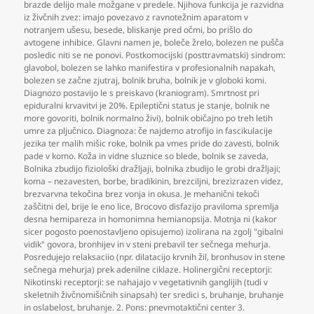
brazde delijo male možgane v predele. Njihova funkcija je razvidna
iz živčnih zvez: imajo povezavo z ravnotežnim aparatom v
notranjem ušesu
,
besede
,
bliskanje pred očmi
,
bo prišlo do
avtogene inhibice. Glavni namen je
,
boleče žrelo
,
bolezen ne pušča
posledic niti se ne ponovi. Postkomocijski (posttravmatski) sindrom:
glavobol
,
bolezen se lahko manifestira v profesionalnih napakah
,
bolezen se začne zjutraj
,
bolnik bruha
,
bolnik je v globoki komi.
Diagnozo postavijo le s preiskavo (kraniogram). Smrtnost pri
epiduralni krvavitvi je 20%. Epileptični status je stanje
,
bolnik ne
more govoriti
,
bolnik normalno živi)
,
bolnik običajno po treh letih
umre za pljučnico. Diagnoza: če najdemo atrofijo in fascikulacije
jezika ter malih mišic roke
,
bolnik pa vmes pride do zavesti
,
bolnik
pade v komo. Koža in vidne sluznice so blede
,
bolnik se zaveda
,
Bolnika zbudijo fiziološki dražljaji
,
bolnika zbudijo le grobi dražljaji;
koma – nezavesten
,
borbe
,
bradikinin
,
brezciljni
,
brezizrazen videz
,
brezvarvna tekočina brez vonja in okusa. Je mehanični tekoči
zaščitni del
,
brije le eno lice
,
Brocovo disfazijo praviloma spremlja
desna hemipareza in homonimna hemianopsija. Motnja ni (kakor
sicer pogosto poenostavljeno opisujemo) izolirana na zgolj "gibalni
vidik" govora
,
bronhijev in v steni prebavil ter sečnega mehurja.
Posredujejo relaksaciio (npr. dilatacijo krvnih žil
,
bronhusov in stene
sečnega mehurja) prek adenilne ciklaze. Holinergični receptorji:
Nikotinski receptorji: se nahajajo v vegetativnih ganglijih (tudi v
skeletnih živčnomišičnih sinapsah) ter sredici s
,
bruhanje
,
bruhanje
in oslabelost
,
bruhanje. 2. Pons: pnevmotaktični center 3.