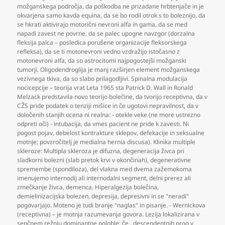
možganskega področja
,
da poškodba ne prizadane hrbtenjače in je
okvarjena samo kavda equina
,
da se bo rodil otrok s to boleznijo
,
da
se hkrati aktivirajo motorični nevroni alfa in gama
,
da se med
napadi zavest ne povrne
,
da se palec upogne navzgor (dorzalna
fleksija palca – posledica porušene organizacije fleksorskega
refleksa)
,
da se ti motonevroni vedno vzdražijo istočasno z
motonevroni alfa
,
da so astrocitomi najpogostejši možganski
tumorji. Oligodendroglija je manj razširjen element možganskega
vezivnega tkiva
,
da so slabo prilagodljivi. Spinalna modulacija
nocicepcije – teorija vrat Leta 1965 sta Patrick D. Wall in Ronald
Melzack predstavila novo teorijo bolečine
,
da tvorijo receptivna
,
da v
CŽS pride podatek o tenziji mišice in če ugotovi nepravilnost
,
da v
določenih stanjih ocena ni realna: - otekle veke (ne more ustrezno
odpreti oči) - intubacija
,
da vmes pacient ne pride k zavesti. Ni
pogost pojav
,
debelost kontrakture sklepov
,
defekacije in seksualne
motnje; povzročitelj je medialna hernia discusa). Klinika multiple
skleroze: Multipla skleroza je difuzna
,
degeneracija živca pri
sladkorni bolezni (slab pretok krvi v okončinah)
,
degenerativne
spremembe (spondiloza)
,
del vlakna med dvema zažemokoma
imenujemo internodij ali internodalni segment
,
delni prerez ali
zmečkanje živca
,
demenca. Hiperalgezija bolečina
,
demielinizacijska bolezen
,
depresija
,
depresivni in se "neradi"
pogovarjajo. Moteno je tudi branje "naglas" in pisanje. - Wernickova
(receptivna) – je motnja razumevanja govora. Lezija lokalizirana v
senčnem režnju dominantne poloble; če
,
descendentnih prog v