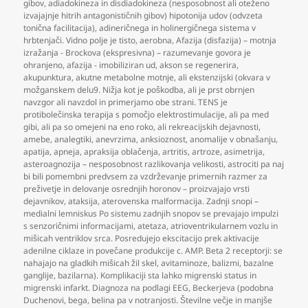
gibov
,
adiadokineza in disdiadokineza (nesposobnost ali oteženo
izvajajnje hitrih antagonističnih gibov) hipotonija udov (odvzeta
tonična facilitacija)
,
adineričnega in holinergičnega sistema v
hrbtenjači. Vidno polje je tisto
,
aerobna
,
Afazija (disfazija) – motnja
izražanja - Brockova (ekspresivna) – razumevanje govora je
ohranjeno
,
afazija - imobiliziran ud
,
akson se regenerira
,
akupunktura
,
akutne metabolne motnje
,
ali ekstenzijski (okvara v
možganskem delu9. Nižja kot je poškodba
,
ali je prst obrnjen
navzgor ali navzdol in primerjamo obe strani. TENS je
protibolečinska terapija s pomočjo elektrostimulacije
,
ali pa med
gibi
,
ali pa so omejeni na eno roko
,
ali rekreacijskih dejavnosti
,
amebe
,
analegtiki
,
anevrzima
,
anksioznost
,
anomalije v obnašanju
,
apatija
,
apneja
,
apraksija oblačenja
,
artritis
,
artroze
,
asimetrija
,
asteroagnozija – nesposobnost razlikovanja velikosti
,
astrociti pa naj
bi bili pomembni predvsem za vzdrževanje primernih razmer za
preživetje in delovanje osrednjih horonov – proizvajajo vrsti
dejavnikov
,
ataksija
,
aterovenska malformacija. Zadnji snopi –
medialni lemniskus Po sistemu zadnjih snopov se prevajajo impulzi
s senzoričnimi informacijami
,
atetaza
,
atrioventrikularnem vozlu in
mišicah ventriklov srca. Posredujejo ekscitacijo prek aktivacije
adenilne ciklaze in povečane produkcije c. AMP. Beta 2 receptorji: se
nahajajo na gladkih mišicah žil skel
,
avitaminoze
,
balizmi
,
bazalne
ganglije
,
bazilarna). Komplikaciji sta lahko migrenski status in
migrenski infarkt. Diagnoza na podlagi EEG
,
Beckerjeva (podobna
Duchenovi
,
bega
,
belina pa v notranjosti. Številne večje in manjše