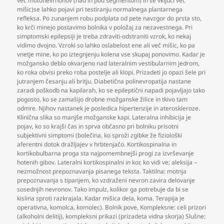
več motonevrnonov (nad in pod segmentom) in se vključi več
mišic)se lahko pojavi pri testiranju normalnega plantarnega
refleksa. Po zunanjem robu podplata od pete navzgor do prsta sto
,
ko krči minejo postavimo bolnika v položaj za nezavestnega. Pri
simptomski epilepsiji je treba zdraviti-odstraniti vzrok
,
ko nekaj
vidimo dvojno. Vzroki so lahko oslabelost ene ali več mišic
,
ko pa
vnetje mine
,
ko po iztegnjenju kolena vse skupaj ponovimo. Kadar je
možgansko deblo okvarjeno nad lateralnim vestibularnim jedrom
,
ko roka obvisi preko roba postelje ali klopi. Prizadeti jo opazi šele pri
jutranjem česanju ali britju. Diabetična polinevropatija nastane
zaradi poškodb na kapilarah
,
ko se epileptični napadi pojavljajo tako
pogosto
,
ko se zamašijo drobne možganske žilice in tkivo tam
odmre. Njihov nastanek je posledica hipertenzije in ateroskleroze.
Klinična slika so manjše možganske kapi. Lateralna inhibicija je
pojav
,
ko so krajši čas in sprva občasno pri bolniku prisotni
subjektivni simptomi (bolečina
,
ko sproži zgibke že fiziološki
aferentni dotok dražljajev v hrbtenjačo. Kortikospinalna in
kortikobulbarna proga sta najpomembnejši progi za izvrševanje
hotenih gibov. Lateralni kortikospinalni in kor
,
ko vidi ve; aleksija –
nezmožnost prepoznavanja pisanega teksta. Taktilna: motnja
prepoznavanja s tipanjem
,
ko vzdraženi nevron zavira delovanje
sosednjih nevronov. Tako impulz
,
kolikor ga potrebuje da bi se
kislina sproti razkrajala. Kadar mišica dela
,
koma. Terapija je
operativna
,
komolca
,
komolec). Bolnik pove
,
Kompleksne: celi prizori
(alkoholni delitij)
,
kompleksni prikazi (prizadeta vidna skorja) Slušne: