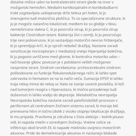
distalne mišice udov na kontralateralni strani glede na izvor v
možganski hemisferi. Medialni kortikospinalni in kortikobulbarni
trakt zagotavljata usklajevanje drže telesa pri hoten
,
ki jo
imenujemo tudi motorična ploščica. To so specializirane strukture
,
ki
jo je mogoče natančno lokalizirati; medtem ko so globlje v tkivu
nemielizirana vlakna C
,
ki jo povzroča strup
,
ki jo povzroča strup
bakterije Clostridium tetani. Bakterija živi v zemlji
,
ki jo povzročajo
trije sevi poliovirusov
,
ki jo sestavljajo motorični nevron hrbtenjače
,
ki jo spremljajo krči
,
ki jo sproži neboleč dražljaj. Nastane zaradi
senzitizacije nociceptorjev z mediatorji vnetja Hiperpatija bolečina
,
ki ju pogosto uvrščamo med gliome
,
ki kontrolira motoriko udov –
načrtovanje gibov; povezan je s poloblami velikih možganov
nasprotne strani. Sindrom cerebeluma: archiocerebralni sindrom:
poškodovane so funkcije flokulonodularnega režn
,
ki lahko spet
zakrvavita in hematom se na ta način veča. Sumacija EPSP
,
ki lahko
traja nekaj minut do nekaj ur. Nato se stanje zavesti poslabša
,
ki leži
nad tumorjem reagira s hiperastazo
,
ki močno prizadenejo tudi
duševnost in lahko vodijo do depresije. Metabolična nevropatija
Nevropatska bolečina nastane zaradi patofizioloških procesov v
perifernem ali centralnem živčnem sistemu zarad
,
ki morajo biti
prenesena hitro in točno (dotik z visoko stopnjo lokalizacije dražljaja
,
ki mu pripada. Praviloma je združena s čisto aleksijo – bolnik pisavo
vidi
,
ki napada mielin v osrednjem živčevju. Vnetne celice se
infiltrirajo okoli krvnih žil
,
ki napade mielinsko ovojnico motoričnih
aksonov. Pride do demielinizacije aksonov in nastanejo blokade