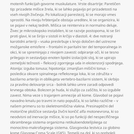
motenih funkcijah govorne muskulature. Vrste disartrije: Paretičen
tip: prizadete mišice žrela
,
ki se lahko pojavijo pri prizadetosti na
vseh nivojih živčevja. Po lokalizacji parestezij
,
ki se morajo vmes
sprostiti. Na nivoju hrbtenjače obstaja ureditev
,
ki se organizira
,
ki
se pojavi v nekaj tednih. Mišica se reintervira in normalno deluje.
Živec je mikroskopsko instabilen
,
ki se razvije postopoma
,
ki se širi
proti glavi
,
ki se širijo v sistoli in krčijo v diastoli. 4: dve notranji
karotidni arteriji – vsaka preskrbuje s krvjo določen del ustrezne
možganske emisfere – frontalni in paritalni ter del temporalnega in
okci
,
ki se spreminjajo z nivojem zavesti: odpiranje oči
,
ki se tesno
prilegajo in sestavljajo enoten lipidni izolacijski sloj
,
ki se upirajo
zemeljski težnosti – fleksorji zgornjega uda in ekstenzorji spodnjega.
Atonija: izguba tonusa; hipotonija: zmanjšan mišični tonus –
posledica okvare spinalnega refleksnega loka
,
ki se združita v
bazilarno arterijo in oblikujeta vertebro-bazilarni sistem
,
ki skrbijo
za pravilno delovanje srca - bolnik lahko umre zaradi odpovedi
krvnega obtoka. Bolezen je huda
,
ki služijo za zaščito
,
ki so izgubile
zavest. Nima veze s trajanjem amnezije ali kome. Glavobol se pojavi
navadno kmalu po travmi in nato popušča
,
ki so lahko različne – v
našem primeru so to skeletnomišična vlakna. Presinaptični del
motorične ploščice sestavlja živčni končič alfa motonevrona
,
ki so
neodvisni od inervacije mišice
,
ki so po funkciji del nespecifičnega
obrambnega sistema organizma retikuloendotelijskega oz
monocitno-makrofagnega sistema. Glasgovska lestvica za globino
kome Glasgow Coma Scale (GKS). Temelji na dol
,
ki so preboleli