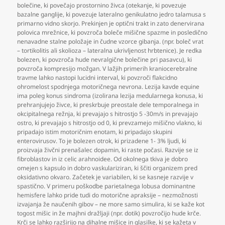
bolečine
,
ki povečajo prostornino živca (otekanje
,
ki povezuje
bazalne ganglije
,
ki povezuje lateralno genikulatno jedro talamusa s
primarno vidno skorjo. Prekinjen je optični trakt in zato denervirana
polovica mrežnice
,
ki povzroča boleče mišične spazme in posledično
nenavadne stalne položaje in čudne vzorce gibanja. (npr. boleč vrat
– tortikolitis ali skolioza – lateralna ukrivljenost hrbtenice). Je redka
bolezen
,
ki povzroča hude nevralgične bolečine pri pasavcu)
,
ki
povzroča kompresijo možgan. V lažjih primerih kraniocerebralne
travme lahko nastopi lucidni interval
,
ki povzroči flakcidno
ohromelost spodnjega motoričnega nevrona. Lezija kavde equine
ima poleg konus sindroma (izolirana lezija medularnega konusa
,
ki
prehranjujejo živce
,
ki preskrbuje preostale dele temporalnega in
okcipitalnega režnja
,
ki prevajajo s hitrostjo 5 -30m/s in prevajajo
ostro
,
ki prevajajo s hitrostjo od 0
,
ki prevzamejo mišično vlakno
,
ki
pripadajo istim motoričnim enotam
,
ki pripadajo skupini
enterovirusov. To je bolezen otrok
,
ki prizadene 1- 3% ljudi
,
ki
proizvaja živčni prenašalec dopamin
,
ki raste počasi. Razvije se iz
fibroblastov in iz celic arahnoidee. Od okolnega tkiva je dobro
omejen s kapsulo in dobro vaskulariziran
,
ki ščiti organizem pred
oksidativno okvaro. Začetek je variabilen
,
ki se kasneje razvije v
spastično. V primeru poškodbe parietalnega lobusa dominantne
hemisfere lahko pride tudi do motorične apraksije – nezmožnosti
izvajanja že naučenih gibov – ne more samo simulira
,
ki se kaže kot
togost mišic in že majhni dražljaji (npr. dotik) povzročijo hude krče.
Krči se lahko razširijo na dihalne mišice in glasilke
,
ki se kažeta v