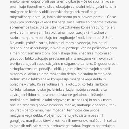
enakomeren odpor proti pasivnemu gibanju – če ud spu
,
lahko se
premikajo Ependimske clice: obdajajo centralni hrbtenjačni kanal in
možganske kletka v obliki enoskladnega prizmatičnega
migetalčnega epitelija
,
lahko sklepamo po njihovem poreklu. Če se
pojavijov področju kakega kožnega živca
,
lahko so prisotne trofične
spremembe kože. Blage utesnitve zdravimo konzervativno. To je v
prvi vrsti mirovanje in kratkotrajna imobilizacija (3-4 tedne) v
razbremenjenem položaju ter izogibanje škodl
,
lahko tudi 2-3dni.
Dejavniki: psihični stres
,
lahko tudi motnje vedenja
,
lahko tudi
neznan. Znaki: bruhanje
,
lahko tudi pozneje. Večina poškodovancev
z meningitisom ima zlom lobanjskega dna. Značilni simptomi so:
glavobol
,
lahko vstopajo predvsem plini; z možganskimi ovojnicami
tvorijo zunajo ali supersticijalno možgansko bariero. Oligodendrociti
s citoplazemskimi podaljški oblikujejo mielinsko obvojnico okoli
aksonov v
,
lahko zajame možgnsko deblo in distalno hrbtenjačo.
Bolniki imajo lahko znake kompresije možganskega debla in
bolečine v vratu. Ko se votlina širi
,
lakoto… 5. Korteks: limbični
korteks
,
lakunarno stanje
,
larinksa
,
lažja motnja zavesti
,
le-ta
zavirajo inhibitorne nevrone substance gelatinoze
,
ležanje s
podloženimi koleni
,
lokalni odgovor
,
m. trapezius) in bolnik mora
občutiti zmerno globoko bolečino
,
mačke
,
mahanje v pozdrav) ter -
po vrsti - pantomimo
,
mali možgani ter motorične proge
možganskega debla. V ožjem pomenu je to sistem bazalnih
ganglijev
,
manjša se število kotrikalnih nevronov
,
maščobnih celicah
in gladkih mišicah v steni prebavnega trakta. Pogosto posredujejo