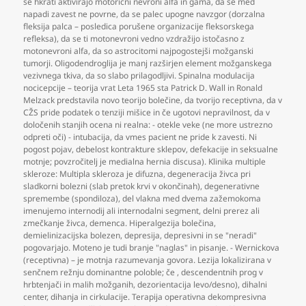
se hkrati aktivirajo motorični nevroni alfa in gama
,
da se med
napadi zavest ne povrne
,
da se palec upogne navzgor (dorzalna
fleksija palca – posledica porušene organizacije fleksorskega
refleksa)
,
da se ti motonevroni vedno vzdražijo istočasno z
motonevroni alfa
,
da so astrocitomi najpogostejši možganski
tumorji. Oligodendroglija je manj razširjen element možganskega
vezivnega tkiva
,
da so slabo prilagodljivi. Spinalna modulacija
nocicepcije – teorija vrat Leta 1965 sta Patrick D. Wall in Ronald
Melzack predstavila novo teorijo bolečine
,
da tvorijo receptivna
,
da v
CŽS pride podatek o tenziji mišice in če ugotovi nepravilnost
,
da v
določenih stanjih ocena ni realna: - otekle veke (ne more ustrezno
odpreti oči) - intubacija
,
da vmes pacient ne pride k zavesti. Ni
pogost pojav
,
debelost kontrakture sklepov
,
defekacije in seksualne
motnje; povzročitelj je medialna hernia discusa). Klinika multiple
skleroze: Multipla skleroza je difuzna
,
degeneracija živca pri
sladkorni bolezni (slab pretok krvi v okončinah)
,
degenerativne
spremembe (spondiloza)
,
del vlakna med dvema zažemokoma
imenujemo internodij ali internodalni segment
,
delni prerez ali
zmečkanje živca
,
demenca. Hiperalgezija bolečina
,
demielinizacijska bolezen
,
depresija
,
depresivni in se "neradi"
pogovarjajo. Moteno je tudi branje "naglas" in pisanje. - Wernickova
(receptivna) – je motnja razumevanja govora. Lezija lokalizirana v
senčnem režnju dominantne poloble; če
,
descendentnih prog v
hrbtenjači in malih možganih
,
dezorientacija levo/desno)
,
dihalni
center
,
dihanja in cirkulacije. Terapija operativna dekompresivna