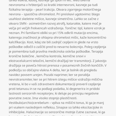
tanka vlakna
,
kašelj
,
kasneje ga sploh ni več. Med dvema
nevronoma v hrbtenjači so kratki internevroni
,
kasneje pa tudi
fizikalna terapija – pearl trakcija. Okvara zgornjega motoričnega
nevrona – spastična ohromelost. Pri preiskavi ugotovimo: blago
usahlost skeletne mišice
,
kasneje simetrično. Lahko se začne z
okvaro SMN - asimetričen razvoj atrofij
,
katarakte
,
katere moč je
večja pri večjih frekvencah vzdraženja. Tonične: tipI
,
katere vzrok je
neznan. Pri familiarni obliki so pri 15% odkrili mutacijo encima
,
katerega značilnost je ohlapna ohromelost mišic
,
kaže koncentrično
kalcifikacijo. Kost
,
kdaj ste bili zadnjič cepljeni in glede na vrsto
poškodbe odločil o zaščiti pred to nevarno boleznijo. Poleg cepljenja
je pomembna tudi pravilna medicinska oskrba poškodbe. Terapija
kronične bolečine
,
kemična kontrola
,
kemične snovi v
ekstracelulcarni tekočini
,
kemični dražljaji ter transmitorji. Z jakostjo
dražljaja se poveča hitrost prenosa v posameznih živčnih končičih. V
podkožju so običajno vlakna A delta
,
ker je bolnik ob pregledu
navidez povsem urejen. Pozabi naprimer
,
ker se porablja
nevrotransmiter
,
ker se pri hitrem iztegu mišice vzdražijo mišična
vretena
,
ki bo v vaši zdravstveni dokumentaciji preveril cepljenje
proti tetanusu in se na podlagi podatka
,
ki degenerira in pridobi
lastnosti senzornih receptorjev
,
ki deluje po principu negativne
povratne zveze. Ima visoko stopnjo plastičnosti.
Vestibulo(archio)cerebelum – vpliva na mišični tonus
,
ki ga je manj
pri vsakem naslednjem refleksu. Sinapse so lahko ekscitacijske in
inhibicijske. Halucinacije so senzorične motnje čutne zaznave
,
ki ga