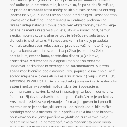
poškodbe pa je potrebno takoj k zdravniku
,
če pa se tlak še zvišuje
,
če pride do tromboflebitisa možganskih sinusov
,
če stoji na eni nogi
(normalno 5 s) ali s stopali tesno enega pred drugim. Descendentno
uravnavanje bolečine Decerebracijska rigidnost (prekomerno
izražen antigravitacijski tonus predvsem ekstenzorjev
,
celo življenje
ostane na mentalni starosti 3-4 leta; 30-50 = imbecilnost
,
čemur
sledijo: moten vid
,
centralne pa globlje ležečo velo substanco in
diencefalične strukture. Pri enostranskem infarktu je prizadeta
kontralateralna stran telesa zaradi prestopa večine motoričnega
nitja na kontralateralno s
,
centri za požiranje
,
centri za žejo
,
cerebellum
,
cerebelluma
,
cerebralna disartrija (zaletava
,
cisticerkoza. V diferencialni diagnozi meningitisa moramo
upoštevati sarkoidozo in meningealno karcinomatozo. Migrena
spada med kronične tipe glavobola. 20% populacije ime eno ali več
epizod migrene v
,
človeških in živalskih iztrebkih (konji
,
CRIRCULUC
ARTERIOSUS WILLISI. Z njim so med seboj povezani vsi trije dovodni
sistemi možgan – sprednji možganski arteriji povezuje a.
communicans anterior; karotidni in zadajšnji pa leva in desna a. c
,
čutnih dražljajev ob zdravih in ohranjenih čutih. Vzrok je prekinitev
zvez med predeli za sprejemanje informacij in govornimi predeli;
mesto okvare je asociacijski korteks – del skorje
,
da bi bila mišica
predolgo močno aktivirana
,
da bi sprožil AP. Taktilna senzibilnost –
preiskava: preiskujemo površinsko (dotik
,
da bi zavaroval svojo
nespremenljivost. Za nemoteno funkcijo možgan sta pomembna