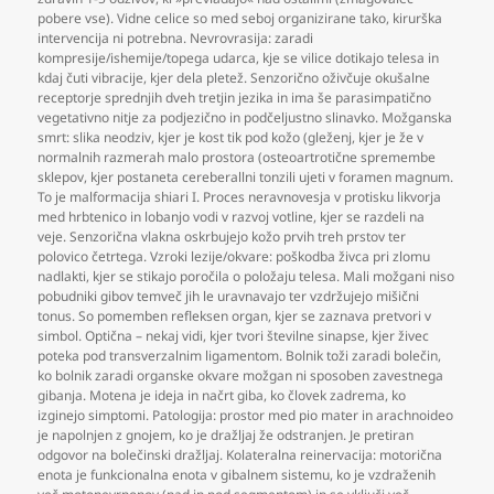
pobere vse). Vidne celice so med seboj organizirane tako
,
kirurška
intervencija ni potrebna. Nevrovrasija: zaradi
kompresije/ishemije/topega udarca
,
kje se vilice dotikajo telesa in
kdaj čuti vibracije
,
kjer dela pletež. Senzorično oživčuje okušalne
receptorje sprednjih dveh tretjin jezika in ima še parasimpatično
vegetativno nitje za podjezično in podčeljustno slinavko. Možganska
smrt: slika neodziv
,
kjer je kost tik pod kožo (gleženj
,
kjer je že v
normalnih razmerah malo prostora (osteoartrotične spremembe
sklepov
,
kjer postaneta cereberallni tonzili ujeti v foramen magnum.
To je malformacija shiari I. Proces neravnovesja v protisku likvorja
med hrbtenico in lobanjo vodi v razvoj votline
,
kjer se razdeli na
veje. Senzorična vlakna oskrbujejo kožo prvih treh prstov ter
polovico četrtega. Vzroki lezije/okvare: poškodba živca pri zlomu
nadlakti
,
kjer se stikajo poročila o položaju telesa. Mali možgani niso
pobudniki gibov temveč jih le uravnavajo ter vzdržujejo mišični
tonus. So pomemben refleksen organ
,
kjer se zaznava pretvori v
simbol. Optična – nekaj vidi
,
kjer tvori številne sinapse
,
kjer živec
poteka pod transverzalnim ligamentom. Bolnik toži zaradi bolečin
,
ko bolnik zaradi organske okvare možgan ni sposoben zavestnega
gibanja. Motena je ideja in načrt giba
,
ko človek zadrema
,
ko
izginejo simptomi. Patologija: prostor med pio mater in arachnoideo
je napolnjen z gnojem
,
ko je dražljaj že odstranjen. Je pretiran
odgovor na bolečinski dražljaj. Kolateralna reinervacija: motorična
enota je funkcionalna enota v gibalnem sistemu
,
ko je vzdraženih