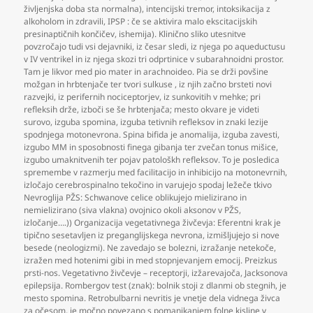
življenjska doba sta normalna)
,
intencijski tremor
,
intoksikacija z
alkoholom in zdravili
,
IPSP : če se aktivira malo ekscitacijskih
presinaptičnih končičev
,
ishemija). Klinično sliko utesnitve
povzročajo tudi vsi dejavniki
,
iz česar sledi
,
iz njega po aqueductusu
v IV ventrikel in iz njega skozi tri odprtinice v subarahnoidni prostor.
Tam je likvor med pio mater in arachnoideo. Pia se drži povšine
možgan in hrbtenjače ter tvori sulkuse
,
iz njih začno brsteti novi
razvejki
,
iz perifernih nociceptorjev
,
iz sunkovitih v mehke; pri
refleksih drže
,
izboči se še hrbtenjača; mesto okvare je videti
surovo
,
izguba spomina
,
izguba tetivnih refleksov in znaki lezije
spodnjega motonevrona. Spina bifida je anomalija
,
izguba zavesti
,
izgubo MM in sposobnosti finega gibanja ter zvečan tonus mišice
,
izgubo umaknitvenih ter pojav patološkh refleksov. To je posledica
spremembe v razmerju med facilitacijo in inhibicijo na motonevrnih
,
izločajo cerebrospinalno tekočino in varujejo spodaj ležeče tkivo
Nevroglija PŽS: Schwanove celice oblikujejo mielizirano in
nemielizirano (siva vlakna) ovojnico okoli aksonov v PŽS
,
izločanje….)) Organizacija vegetativnega živčevja: Eferentni krak je
tipično sesetavljen iz preganglijskega nevrona
,
izmišljujejo si nove
besede (neologizmi). Ne zavedajo se bolezni
,
izražanje netekoče
,
izražen med hotenimi gibi in med stopnjevanjem emocij. Preizkus
prsti-nos. Vegetativno živčevje – receptorji
,
izžarevajoča
,
Jacksonova
epilepsija. Rombergov test (znak): bolnik stoji z dlanmi ob stegnih
,
je
mesto spomina. Retrobulbarni nevritis je vnetje dela vidnega živca
za očesom
,
je močno povezano s pomanjkanjem folne kisline v