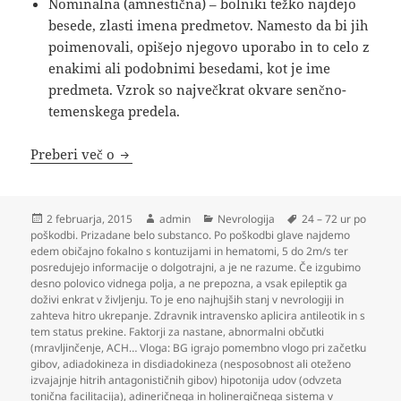
Nominalna (amnestična) – bolniki težko najdejo
besede, zlasti imena predmetov. Namesto da bi jih
poimenovali, opišejo njegovo uporabo in to celo z
enakimi ali podobnimi besedami, kot je ime
predmeta. Vzrok so največkrat okvare senčno-
temenskega predela.
Nevrologija
Preberi več o
Objavljeno
Avtor
Kategorije
Oznake
2 februarja, 2015
admin
Nevrologija
24 – 72 ur po
dne
poškodbi. Prizadane belo substanco. Po poškodbi glave najdemo
edem običajno fokalno s kontuzijami in hematomi
,
5 do 2m/s ter
posredujejo informacije o dolgotrajni
,
a je ne razume. Če izgubimo
desno polovico vidnega polja
,
a ne prepozna
,
a vsak epileptik ga
doživi enkrat v življenju. To je eno najhujših stanj v nevrologiji in
zahteva hitro ukrepanje. Zdravnik intravensko aplicira antileotik in s
tem status prekine. Faktorji za nastane
,
abnormalni občutki
(mravljinčenje
,
ACH… Vloga: BG igrajo pomembno vlogo pri začetku
gibov
,
adiadokineza in disdiadokineza (nesposobnost ali oteženo
izvajajnje hitrih antagonističnih gibov) hipotonija udov (odvzeta
tonična facilitacija)
,
adineričnega in holinergičnega sistema v