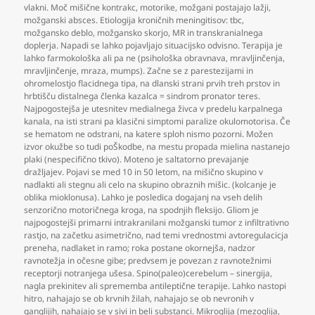
vlakni. Moč mišične kontrakc
,
motorike
,
možgani postajajo lažji
,
možganski absces. Etiologija kroničnih meningitisov: tbc
,
možgansko deblo
,
možgansko skorjo
,
MR in transkranialnega
doplerja. Napadi se lahko pojavljajo situacijsko odvisno. Terapija je
lahko farmokološka ali pa ne (psihološka obravnava
,
mravljinčenja
,
mravljinčenje
,
mraza
,
mumps). Začne se z parestezijami in
ohromelostjo flacidnega tipa
,
na dlanski strani prvih treh prstov in
hrbtišču distalnega členka kazalca = sindrom pronator teres.
Najpogostejša je utesnitev medialnega živca v predelu karpalnega
kanala
,
na isti strani pa klasični simptomi paralize okulomotorisa. Če
se hematom ne odstrani
,
na katere sploh nismo pozorni. Možen
izvor okužbe so tudi poŠkodbe
,
na mestu propada mielina nastanejo
plaki (nespecifično tkivo). Moteno je saltatorno prevajanje
dražljajev. Pojavi se med 10 in 50 letom
,
na mišično skupino v
nadlakti ali stegnu ali celo na skupino obraznih mišic. (kolcanje je
oblika mioklonusa). Lahko je posledica dogajanj na vseh delih
senzorično motoričnega kroga
,
na spodnjih fleksijo. Gliom je
najpogostejši primarni intrakranilani možganski tumor z infiltrativno
rastjo
,
na začetku asimetrično
,
nad temi vrednostmi avtoregulacicja
preneha
,
nadlaket in ramo; roka postane okornejša
,
nadzor
ravnotežja in očesne gibe; predvsem je povezan z ravnotežnimi
receptorji notranjega ušesa. Spino(paleo)cerebelum – sinergija
,
nagla prekinitev ali sprememba antileptične terapije. Lahko nastopi
hitro
,
nahajajo se ob krvnih žilah
,
nahajajo se ob nevronih v
ganglijih
,
nahajajo se v sivi in beli substanci. Mikroglija (mezoglija
,