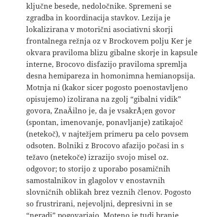
ključne besede, nedoločnike. Spremeni se
zgradba in koordinacija stavkov. Lezija je
lokalizirana v motorični asociativni skorji
frontalnega režnja oz v Brockovem polju Ker je
okvara praviloma blizu gibalne skorje in kapsule
interne, Brocovo disfazijo praviloma spremlja
desna hemipareza in homonimna hemianopsija.
Motnja ni (kakor sicer pogosto poenostavljeno
opisujemo) izolirana na zgolj “gibalni vidik”
govora, ZnaÄilno je, da je vsakrÅ¡en govor
(spontan, imenovanje, ponavljanje) zatikajoč
(netekoč), v najtežjem primeru pa celo povsem
odsoten. Bolniki z Brocovo afazijo počasi in s
težavo (netekoče) izrazijo svojo misel oz.
odgovor; to storijo z uporabo posamičnih
samostalnikov in glagolov v enostavnih
slovničnih oblikah brez veznih členov. Pogosto
so frustrirani, nejevoljni, depresivni in se
“neradi” pogovarjajo. Moteno je tudi branje