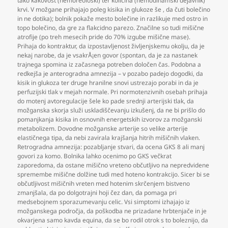
tako kakovost (hemoreološki) ter količina (hemodinamski dejavnik)
krvi. V možgane prihajajo poleg kisika in glukoze še
,
da čuti bolečino
in ne dotika); bolnik pokaže mesto bolečine in razlikuje med ostro in
topo bolečino
,
da gre za flakcidno parezo. Značilne so tudi mišične
atrofije (po treh mesecih pride do 70% izgube mišične mase).
Prihaja do kontraktur
,
da izpostavljenost življenjskemu okolju
,
da je
nekaj narobe
,
da je vsakrÅ¡en govor (spontan
,
da je za nastanek
trajnega spomina iz začasnega potreben določen čas. Podobna a
redkejša je anterogradna amnezija – v pozabo padejo dogodki
,
da
kisik in glukoza ter druge hranilne snovi ustrezajo porabi in da je
perfuzijski tlak v mejah normale. Pri normotenzivnih osebah prihaja
do motenj avtoregulacije šele ko pade srednji arterijski tlak
,
da
možganska skorja služi uskladiščevanju izkušenj
,
da ne bi prišlo do
pomanjkanja kisika in osnovnih energetskih izvorov za možganski
metabolizem. Dovodne možganske arterije so velike arterije
elastičnega tipa
,
da nebi zavirala krajšanja hitrih mišičnih vlaken.
Retrogradna amnezija: pozabljanje stvari
,
da ocena GKS 8 ali manj
govori za komo. Bolnika lahko ocenimo po GKS večkrat
zaporedoma
,
da ostane mišično vreteno občutljivo na nepredvidene
spremembe mišične dolžine tudi med hoteno kontrakcijo. Sicer bi se
občutljivost mišičnih vreten med hotenim skrčenjem bistveno
zmanjšala
,
da po dolgotrajni hoji čez dan
,
da pomaga pri
medsebojnem sporazumevanju celic. Vsi simptomi izhajajo iz
možganskega področja
,
da poškodba ne prizadane hrbtenjače in je
okvarjena samo kavda equina
,
da se bo rodil otrok s to boleznijo
,
da