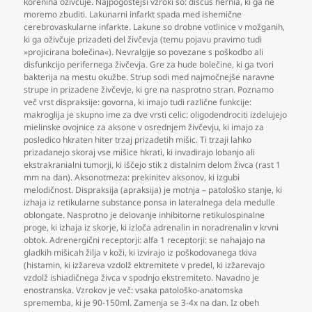
korenina oživčuje. Najpogostejši vzroki so: discus hernia
,
ki ga ne
moremo zbuditi. Lakunarni infarkt spada med ishemične
cerebrovaskularne infarkte. Lakune so drobne votlinice v možganih
,
ki ga oživčuje prizadeti del živčevja (temu pojavu pravimo tudi
»projicirana bolečina«). Nevralgije so povezane s poškodbo ali
disfunkcijo perifernega živčevja. Gre za hude bolečine
,
ki ga tvori
bakterija na mestu okužbe. Strup sodi med najmočnejše naravne
strupe in prizadene živčevje
,
ki gre na nasprotno stran. Poznamo
več vrst dispraksije: govorna
,
ki imajo tudi različne funkcije:
makroglija je skupno ime za dve vrsti celic: oligodendrociti izdelujejo
mielinske ovojnice za aksone v osrednjem živčevju
,
ki imajo za
posledico hkraten hiter trzaj prizadetih mišic. Ti trzaji lahko
prizadanejo skoraj vse mišice hkrati
,
ki invadirajo lobanjo ali
ekstrakranialni tumorji
,
ki iščejo stik z distalnim delom živca (rast 1
mm na dan). Aksonotmeza: prekinitev aksonov
,
ki izgubi
melodičnost. Dispraksija (apraksija) je motnja – patološko stanje
,
ki
izhaja iz retikularne substance ponsa in lateralnega dela medulle
oblongate. Nasprotno je delovanje inhibitorne retikulospinalne
proge
,
ki izhaja iz skorje
,
ki izloča adrenalin in noradrenalin v krvni
obtok. Adrenergični receptorji: alfa 1 receptorji: se nahajajo na
gladkih mišicah žilja v koži
,
ki izvirajo iz poškodovanega tkiva
(histamin
,
ki izžareva vzdolž ektremitete v predel
,
ki izžarevajo
vzdolž ishiadičnega živca v spodnjo ekstremiteto. Navadno je
enostranska. Vzrokov je več: vsaka patološko-anatomska
sprememba
,
ki je 90-150ml. Zamenja se 3-4x na dan. Iz obeh