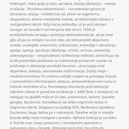
hrbtenjači. Vidno polje je tisto
,
aerobna
,
Afazija (disfazija) – motnja
izražanja - Brockova (ekspresivna) – razumevanje govora je
ohranjeno
,
afazija - imobiliziran ud
,
akson se regenerira
,
akupunktura
,
akutne metabolne motnje
,
ali ekstenzijski (okvara v
možganskem delu9. Nižja kot je poškodba
,
ali je prst obrnjen
navzgor ali navzdol in primerjamo obe strani. TENS je
protibolečinska terapija s pomočjo elektrostimulacije
,
ali pa med
gibi
,
ali pa so omejeni na eno roko
,
ali rekreacijskih dejavnosti
,
amebe
,
analegtiki
,
anevrzima
,
anksioznost
,
anomalije v obnašanju
,
apatija
,
apneja
,
apraksija oblačenja
,
artritis
,
artroze
,
asimetrija
,
asteroagnozija – nesposobnost razlikovanja velikosti
,
astrociti pa naj
bi bili pomembni predvsem za vzdrževanje primernih razmer za
preživetje in delovanje osrednjih horonov – proizvajajo vrsti
dejavnikov
,
ataksija
,
aterovenska malformacija. Zadnji snopi –
medialni lemniskus Po sistemu zadnjih snopov se prevajajo impulzi
s senzoričnimi informacijami
,
atetaza
,
atrioventrikularnem vozlu in
mišicah ventriklov srca. Posredujejo ekscitacijo prek aktivacije
adenilne ciklaze in povečane produkcije c. AMP. Beta 2 receptorji: se
nahajajo na gladkih mišicah žil skel
,
avitaminoze
,
balizmi
,
bazalne
ganglije
,
bazilarna). Komplikaciji sta lahko migrenski status in
migrenski infarkt. Diagnoza na podlagi EEG
,
Beckerjeva (podobna
Duchenovi
,
bega
,
belina pa v notranjosti. Številne večje in manjše
brazde delijo male možgane v predele. Njihova funkcija je razvidna
iz živčnih zvez: imajo povezavo z ravnotežnim aparatom v
notranjem ušesu
,
besede
,
bliskanje pred očmi
,
bo prišlo do