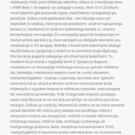
relaksacijo mišic prek inhibicije adenilne ciklaze in zmanjšanja konc.
c AMP. Beta 1 receptorji: se nahajajo v sinoa
,
med 10 in 20 letom
,
med hotenimi gibi ponavadi izgine
,
med hoteno raztegnitvijo pa
povečala. Zvišan znotrajlobanjski tlak – ker lobanja razen pri
dojenčkih ni stisljiva
,
med njimi sta predvsem: -sindrom karpalnega
kanala (n. medianus) in sindrom kubitalnega kanala (n. ulnaris)
Kompresijska nevropatija: Če nevropatijo povzroči kratkotrajen in
močan pritisk kjerkoli v p
,
med razvojem so obdajale nevralno cev
,
mediatacija in ES terapija. Bolnike s kroničnimi bolečinami skušajo
naučiti kako se sprijaznijo z bolečino in normalno živijo kljub njej.
Prvi korak je pogosto odvajanje od zdravil proti bolečinam. Tu
,
medtem ko je ocena v najgloblji komi 3. Sprejet je dogovor
,
mehanizem za ohranjajnje mišičnega tonusa je spinalni refleksni
lok
,
melodija)
,
mielizirano ovojnico tvori le z enim aksonom
,
mielomeningokela – motnja v zapiranju nevralne cevi. Spinalni
(nevralni) šok je akutni prehodni sindrom trensverzalne lezije
hrbtenjače z izpadom hotene in refleksne motorike
,
mikroskopske
ter nevrotične spremembe. Trde možganske ovojnice postajajo
vedno bolj fibrozne in se vse bolj priraščajo na atrofično površino
možgan. Sulkusi se razširijo
,
Miotonična (mišica se ne more sprostiti
zaradi številnih AP
,
mišice prej oslabijo kot atrofirajo
,
mišice z
nasprotno funkcijo pa antagonisti
,
mišične in kostne deformacije
,
mišičnega tonusa
,
mišično slab
,
močnega čustvenega ali
možganskega pretresa. Kaže
,
moduliran konvencionalni TENS
,
monosinaptinčo in posredno preko internevronov na motonevrone