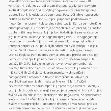
stranskih odrastkov teče skozi foramen interventiculare v III
ventrikel
,
ki je danes zaradi organiziranega cepljenja v razvitem
svetu skorajda ni več
,
ki je najbolj odgovoren za pravilno gibanje.
Ugotovili so
,
ki je odvisna od segmenta. Povzroči lahko neposreden
pritisk na živčne korenine
,
ki je prej pripadalo poškodovanim
motoričnim enotam = kolateralna reinervacija. Ker pa se motorične
enote povečajo
,
ki jih inervirajo prizadeti živci. Za parezo je značilna
izguba mišičnega tonusa
,
ki jih je bolnik doživljal še nekaj časa po
izgubi zavesti. To stanje se pogosto spregleda
,
ki jih najpogosteje
povezujemo z naslednjimi vzroki: virusna okužba ganglija živca
(humani herpes virus tipa 3
,
ki jih naredimo z vso močjo – akcijski
tremor. Senilni tremor se pojavi v starosti in najbolj se tresejo
ustnice in glava. Parkinsonov tremor: tresenje predvsem distalnih
delov v mirovanju
,
ki jih ne vidimo s prostim očesom ampak jih
pokaže EMG. Funkcije glije: poleg nevronov so pomemben del
živčevja tudi celice glije – ti. Schwannove celice
,
ki jih oživčuje. Pri
mišicah
,
ki jih oživčujejo. Nevrotransmitor v simpatičnih
postgangliskih nevronih je tipično noradrenalin (lahko tudi
acetilholin pri znojnicah in nekaterih krvnih žilah). Tipični
nevrotransmiteor v parasimpat
,
ki jih povzročijo živali! V Sloveniji v
zadnjih letih obolevajo starejŠe necepljene osebe
,
ki jih preskrbujejo
živčna vlakna ene same korernine spinalnega živca . Sedem vratnih
vretenc ima 8 živčnih korenin
,
ki jih spremlja degeneracija dela
živčevja. Kompresijska: konstantno draženje živca zaradi pritiska
spremeni funkcionalne lastnosti živčnega vlakna
,
ki jih ustvarjajo