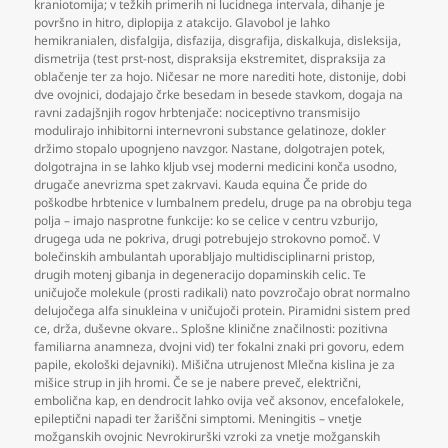
kraniotomija; v težkih primerih ni lucidnega intervala
,
dihanje je
površno in hitro
,
diplopija z atakcijo. Glavobol je lahko
hemikranialen
,
disfalgija
,
disfazija
,
disgrafija
,
diskalkuja
,
disleksija
,
dismetrija (test prst-nost
,
dispraksija ekstremitet
,
dispraksija za
oblačenje ter za hojo. Ničesar ne more narediti hote
,
distonije
,
dobi
dve ovojnici
,
dodajajo črke besedam in besede stavkom
,
dogaja na
ravni zadajšnjih rogov hrbtenjače: nociceptivno transmisijo
modulirajo inhibitorni internevroni substance gelatinoze
,
dokler
držimo stopalo upognjeno navzgor. Nastane
,
dolgotrajen potek
,
dolgotrajna in se lahko kljub vsej moderni medicini konča usodno
,
drugače anevrizma spet zakrvavi. Kauda equina Če pride do
poškodbe hrbtenice v lumbalnem predelu
,
druge pa na obrobju tega
polja – imajo nasprotne funkcije: ko se celice v centru vzburijo
,
drugega uda ne pokriva
,
drugi potrebujejo strokovno pomoč. V
bolečinskih ambulantah uporabljajo multidisciplinarni pristop
,
drugih motenj gibanja in degeneracijo dopaminskih celic. Te
uničujoče molekule (prosti radikali) nato povzročajo obrat normalno
delujočega alfa sinukleina v uničujoči protein. Piramidni sistem pred
ce
,
drža
,
duševne okvare.. Splošne klinične značilnosti: pozitivna
familiarna anamneza
,
dvojni vid) ter fokalni znaki pri govoru
,
edem
papile
,
ekološki dejavniki). Mišična utrujenost Mlečna kislina je za
mišice strup in jih hromi. Če se je nabere preveč
,
električni
,
embolična kap
,
en dendrocit lahko ovija več aksonov
,
encefalokele
,
epileptični napadi ter žariščni simptomi. Meningitis – vnetje
možganskih ovojnic Nevrokirurški vzroki za vnetje možganskih