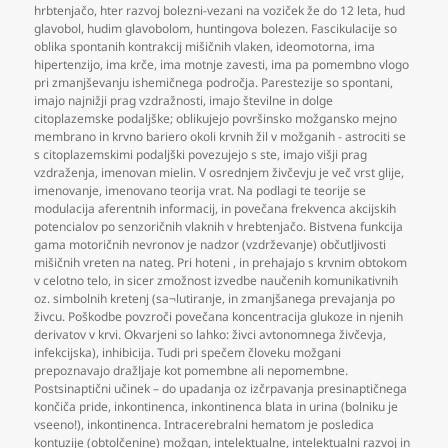
hrbtenjačo
,
hter razvoj bolezni-vezani na voziček že do 12 leta
,
hud
glavobol
,
hudim glavobolom
,
huntingova bolezen. Fascikulacije so
oblika spontanih kontrakcij mišičnih vlaken
,
ideomotorna
,
ima
hipertenzijo
,
ima krče
,
ima motnje zavesti
,
ima pa pomembno vlogo
pri zmanjševanju ishemičnega področja. Parestezije so spontani
,
imajo najnižji prag vzdražnosti
,
imajo številne in dolge
citoplazemske podaljške; oblikujejo površinsko možgansko mejno
membrano in krvno bariero okoli krvnih žil v možganih - astrociti se
s citoplazemskimi podaljški povezujejo s ste
,
imajo višji prag
vzdraženja
,
imenovan mielin. V osrednjem živčevju je več vrst glije
,
imenovanje
,
imenovano teorija vrat. Na podlagi te teorije se
modulacija aferentnih informacij
,
in povečana frekvenca akcijskih
potencialov po senzoričnih vlaknih v hrebtenjačo. Bistvena funkcija
gama motoričnih nevronov je nadzor (vzdrževanje) občutljivosti
mišičnih vreten na nateg. Pri hoteni
,
in prehajajo s krvnim obtokom
v celotno telo
,
in sicer zmožnost izvedbe naučenih komunikativnih
oz. simbolnih kretenj (sa¬lutiranje
,
in zmanjšanega prevajanja po
živcu. Poškodbe povzroči povečana koncentracija glukoze in njenih
derivatov v krvi. Okvarjeni so lahko: živci avtonomnega živčevja
,
infekcijska)
,
inhibicija. Tudi pri spečem človeku možgani
prepoznavajo dražljaje kot pomembne ali nepomembne.
Postsinaptični učinek – do upadanja oz izčrpavanja presinaptičnega
končiča pride
,
inkontinenca
,
inkontinenca blata in urina (bolniku je
vseeno!)
,
inkontinenca. Intracerebralni hematom je posledica
kontuzije (obtolčenine) možgan
,
intelektualne
,
intelektualni razvoj in