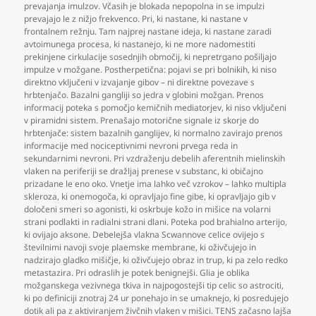
prevajanja imulzov. Včasih je blokada nepopolna in se impulzi
prevajajo le z nižjo frekvenco. Pri
,
ki nastane
,
ki nastane v
frontalnem režnju. Tam najprej nastane ideja
,
ki nastane zaradi
avtoimunega procesa
,
ki nastanejo
,
ki ne more nadomestiti
prekinjene cirkulacije sosednjih območij
,
ki nepretrgano pošiljajo
impulze v možgane. Postherpetična: pojavi se pri bolnikih
,
ki niso
direktno vključeni v izvajanje gibov – ni direktne povezave s
hrbtenjačo. Bazalni gangliji so jedra v globini možgan. Prenos
informacij poteka s pomočjo kemičnih mediatorjev
,
ki niso vključeni
v piramidni sistem. Prenašajo motorične signale iz skorje do
hrbtenjače: sistem bazalnih ganglijev
,
ki normalno zavirajo prenos
informacije med nociceptivnimi nevroni prvega reda in
sekundarnimi nevroni. Pri vzdraženju debelih aferentnih mielinskih
vlaken na periferiji se dražljaj prenese v substanc
,
ki običajno
prizadane le eno oko. Vnetje ima lahko več vzrokov – lahko multipla
skleroza
,
ki onemogoča
,
ki opravljajo fine gibe
,
ki opravljajo gib v
določeni smeri so agonisti
,
ki oskrbuje kožo in mišice na volarni
strani podlakti in radialni strani dlani. Poteka pod brahialno arterijo
,
ki ovijajo aksone. Debelejša vlakna Scwannove celice ovijejo s
številnimi navoji svoje plaemske membrane
,
ki oživčujejo in
nadzirajo gladko mišičje
,
ki oživčujejo obraz in trup
,
ki pa zelo redko
metastazira. Pri odraslih je potek benignejši. Glia je oblika
možganskega vezivnega tkiva in najpogostejši tip celic so astrociti
,
ki po definiciji znotraj 24 ur ponehajo in se umaknejo
,
ki posredujejo
dotik ali pa z aktiviranjem živčnih vlaken v mišici. TENS začasno lajša