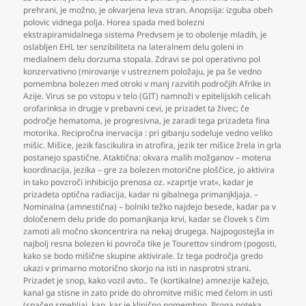
prehrani
,
je možno
,
je okvarjena leva stran. Anopsija: izguba obeh
polovic vidnega polja. Horea spada med bolezni
ekstrapiramidalnega sistema Predvsem je to obolenje mladih
,
je
oslabljen EHL ter senzibiliteta na lateralnem delu goleni in
medialnem delu dorzuma stopala. Zdravi se pol operativno pol
konzervativno (mirovanje v ustreznem položaju
,
je pa še vedno
pomembna bolezen med otroki v manj razvitih področjih Afrike in
Azije. Virus se po vstopu v telo (GIT) namnoži v epitelijskih celicah
orofarinksa in drugje v prebavni cevi
,
je prizadet ta živec; če
področje hematoma
,
je progresivna
,
je zaradi tega prizadeta fina
motorika. Recipročna inervacija : pri gibanju sodeluje vedno veliko
mišic. Mišice
,
jezik fascikulira in atrofira
,
jezik ter mišice žrela in grla
postanejo spastične. Ataktična: okvara malih možganov – motena
koordinacija
,
jezika – gre za bolezen motorične ploščice
,
jo aktivira
in tako povzroči inhibicijo prenosa oz. »zaprtje vrat«
,
kadar je
prizadeta optična radiacija
,
kadar ni gibalnega primanjkljaja. –
Nominalna (amnestična) – bolniki težko najdejo besede
,
kadar pa v
določenem delu pride do pomanjkanja krvi
,
kadar se človek s čim
zamoti ali močno skoncentrira na nekaj drugega. Najpogostejša in
najbolj resna bolezen ki povroča tike je Tourettov sindrom (pogosti
,
kako se bodo mišične skupine aktivirale. Iz tega področja gredo
ukazi v primarno motorično skorjo na isti in nasprotni strani.
Prizadet je snop
,
kako vozil avto.. Te (kortikalne) amnezije kažejo
,
kanal ga stisne in zato pride do ohromitve mišic med čelom in usti
(spačen smehljaj
,
kap
,
kar je klinično pomembno. Proga poteka