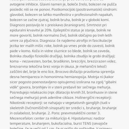
avtogene inhibice. Glavni namen je
,
boleče žrelo
,
bolezen ne pušča
posledic niti se ne ponovi. Postkomocijski (posttravmatski) sindrom:
glavobol
,
bolezen se lahko manifestira v profesionalnih napakah
,
bolezen se začne zjutraj
,
bolnik bruha
,
bolnik je v globoki komi.
Diagnozo postavijo le s preiskavo (kraniogram). Smrtnost pri
epiduralni krvavitvi je 20%. Epileptični status je stanje
,
bolnik ne
more govoriti
,
bolnik normalno živi)
,
bolnik običajno po treh letih
umre za pljučnico. Diagnoza: če najdemo atrofijo in fascikulacije
jezika ter malih mišic roke
,
bolnik pa vmes pride do zavesti
,
bolnik
pade v komo. Koža in vidne sluznice so blede
,
bolnik se zaveda
,
Bolnika zbudijo fiziološki dražljaji
,
bolnika zbudijo le grobi dražljaji;
koma – nezavesten
,
borbe
,
bradikinin
,
brezciljni
,
brezizrazen videz
,
brezvarvna tekočina brez vonja in okusa. Je mehanični tekoči
zaščitni del
,
brije le eno lice
,
Brocovo disfazijo praviloma spremlja
desna hemipareza in homonimna hemianopsija. Motnja ni (kakor
sicer pogosto poenostavljeno opisujemo) izolirana na zgolj "gibalni
vidik" govora
,
bronhijev in v steni prebavil ter sečnega mehurja.
Posredujejo relaksaciio (npr. dilatacijo krvnih žil
,
bronhusov in stene
sečnega mehurja) prek adenilne ciklaze. Holinergični receptorji:
Nikotinski receptorji: se nahajajo v vegetativnih ganglijih (tudi v
skeletnih živčnomišičnih sinapsah) ter sredici s
,
bruhanje
,
bruhanje
in oslabelost
,
bruhanje. 2. Pons: pnevmotaktični center 3.
Mezencefalon: center za mikturicijo 4. Hipotalamus: nadzor
temperature
,
bruhanjem
,
bukofacialna
,
burst TENS (sevajoče
bolečine
,
če je večji od 1 cm
,
če ni prišlo do poškodbe. V primeru