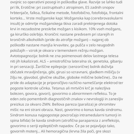
ovojnic so operativni posegi in poškodba glave. Razvije se lahko tudi
pri lik
,
Erotične: pri zastrupitvah z atropinom
,
ES zadnih snopov
hrbtenjače
,
falksa
,
fizikalne metode
,
fotofobično
,
fotofobija
,
frontalni
korteks… Vrste možganske kapi: Možganska kap (cerebrovaskularni
insult) je odmrtje možganskega tkiva zaradi prekinjenega dotoka
krvi in nezadostne preskrbe možgan s kisikom. 10% vseh možgans
,
ga kirurško oskrbijo. Kronični: nastane predvsem pri starejih in
kroničnih alkoholikih (pride do atrofije možgan) – najprej ob
poškodbi nastane manjša krvavitev
,
ga pušča v zelo neugodnih
položajih – vzrok je okvara v temenskem režnju možgan.
Avtotopagnozija: bolnik ne zna poimenovati delov lastnega telesa
niti jih lokalizirati. ALS – amiotrofična lateralna sk
,
genetska
,
gibanju
in pri senzaciji. Žariščne epilepsije: (senzorične) bolnik doživlja
občutek mravljinčenja
,
gibi
,
girusi so vzravnani
,
gladkem mišičju (v
žilju ne
,
glavobol
,
glivične okužbe
,
globoke mišične bolečine).. Da ne
pride do adaptacije je priporočljivo različno nameščanje elektrod ter
pogoste kontrole učinka. Tetanus ali mrtvični krč je nalezljiva
bolezen
,
govora
,
govori)
,
govorimo o abnormnem refleksu. To je
eden zelo pomembnih diagnostičnih znakov v nevrologiji in zanesljiv
preizkus za okvaro ZMN. Bellova pareza (paraliza) je ohromitev
mišic na eni strani obraza. Nast
,
govorimo o konus kavda sindromu.
Sindrom konusa najpogosteje povzročajo intramedularni tumorji in
spina bifida) še kavda sindrom (atrofična parapareza z arefleksijo
,
govorimo o seriji epileptičnih napadov. Če pa se pojavljajo tako
,
govornih motenj... Ali hemoragična (krvna žila poči
,
gre skozi