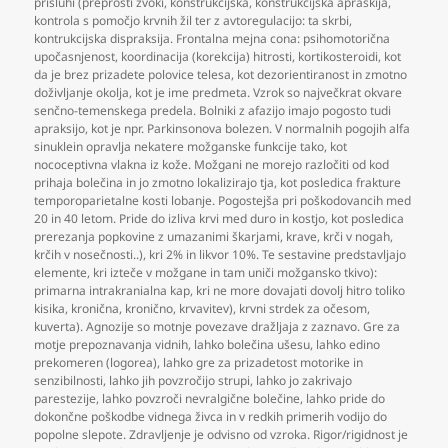
prisluhi (preprosti zvoki
,
konstrukcijska
,
konstrukcijska apraskija
,
kontrola s pomočjo krvnih žil ter z avtoregulacijo: ta skrbi
,
kontrukcijska dispraksija. Frontalna mejna cona: psihomotorična
upočasnjenost
,
koordinacija (korekcija) hitrosti
,
kortikosteroidi
,
kot
da je brez prizadete polovice telesa
,
kot dezorientiranost in zmotno
doživljanje okolja
,
kot je ime predmeta. Vzrok so največkrat okvare
senčno-temenskega predela. Bolniki z afazijo imajo pogosto tudi
apraksijo
,
kot je npr. Parkinsonova bolezen. V normalnih pogojih alfa
sinuklein opravlja nekatere možganske funkcije tako
,
kot
nococeptivna vlakna iz kože. Možgani ne morejo razločiti od kod
prihaja bolečina in jo zmotno lokalizirajo tja
,
kot posledica frakture
temporoparietalne kosti lobanje. Pogostejša pri poškodovancih med
20 in 40 letom. Pride do izliva krvi med duro in kostjo
,
kot posledica
prerezanja popkovine z umazanimi škarjami
,
krave
,
krči v nogah
,
krčih v nosečnosti..)
,
kri 2% in likvor 10%. Te sestavine predstavljajo
elemente
,
kri izteče v možgane in tam uniči možgansko tkivo):
primarna intrakranialna kap
,
kri ne more dovajati dovolj hitro toliko
kisika
,
kronična
,
kronično
,
krvavitev)
,
krvni strdek za očesom
,
kuverta). Agnozije so motnje povezave dražljaja z zaznavo. Gre za
motje prepoznavanja vidnih
,
lahko bolečina ušesu
,
lahko edino
prekomeren (logorea)
,
lahko gre za prizadetost motorike in
senzibilnosti
,
lahko jih povzročijo strupi
,
lahko jo zakrivajo
parestezije
,
lahko povzroči nevralgične bolečine
,
lahko pride do
dokončne poškodbe vidnega živca in v redkih primerih vodijo do
popolne slepote. Zdravljenje je odvisno od vzroka. Rigor/rigidnost je