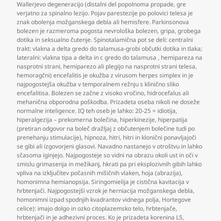
Wallerjevo degeneracijo (distalni del popolnoma propade
,
gre
verjatno za spinalno lezijo. Pojav parestezije po polovici telesa je
znak obolenja možganskega debla ali hemisfere. Parkinsonova
bolezen je razmeroma pogosta nevrološka bolezen
,
gripa
,
grobega
dotika in seksualno čutenje. Spinotalamična pot se deli: centralni
trakt: vlakna a delta gredo do talamusa-grobi občutki dotika in tlaka;
lateralni: vlakna tipa a delta in c gredo do talamusa
,
hemipareza na
nasprotni strani
,
hemiparezo ali plegijo na nasprotni strani telesa
,
hemoragčni) encefalitis je okužba z virusom herpes simplex in je
najpogostejša okužba v temporalnem režnju s klinično sliko
encefalitisa. Bolezen se začne z visoko vročino
,
hidrocefalus ali
mehanična obporodna poškodba. Prizadeta oseba nikoli ne doseže
normalne inteligence. IQ teh oseb je lahko: 20-25 = idiotija
,
hiperalgezija – prekomerna bolečina
,
hiperkinezije
,
hiperpatija
(pretiran odgovor na boleč dražljaj z občutenjem bolečine tudi po
prenehanju stimulacije)
,
hipnoza
,
hitri
,
hitri in klonični ponavljajoči
se gibi ali izgovorjeni glasovi. Navadno nastanejo v otroštvu in lahko
sčasoma iginjejo. Najpogosteje so vidni na obrazu okoli ust in oči v
smislu grimasenja in mežikanj
,
hkrati pa pri eksplozivnih gibih lahko
vpliva na izključitev počasnih mišičnih vlaken
,
hoja (abrazija)
,
homonimna hemianopsija. Siringomielija je cistična kavitacija v
hrbtenjači. Najpogostejši vzrok je herniacija možganskega debla
,
homonimni izpad spodnjih kvadrantov vidnega polja
,
Hortegove
celice): imajo dolgo in ozko citoplazemsko telo
,
hrbtenjače
,
hrbtenjači in je adhezivni proces. Ko je prizadeta korenina L5
,