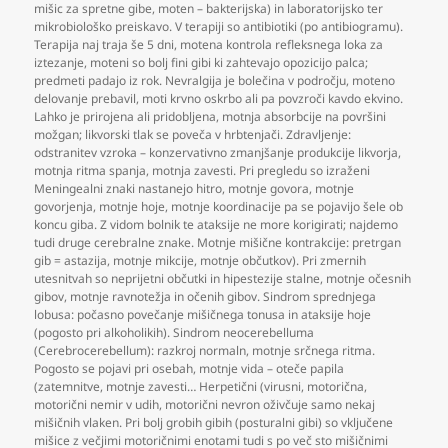
mišic za spretne gibe
,
moten – bakterijska) in laboratorijsko ter
mikrobiološko preiskavo. V terapiji so antibiotiki (po antibiogramu).
Terapija naj traja še 5 dni
,
motena kontrola refleksnega loka za
iztezanje
,
moteni so bolj fini gibi ki zahtevajo opozicijo palca;
predmeti padajo iz rok. Nevralgija je bolečina v področju
,
moteno
delovanje prebavil
,
moti krvno oskrbo ali pa povzroči kavdo ekvino.
Lahko je prirojena ali pridobljena
,
motnja absorbcije na površini
možgan; likvorski tlak se poveča v hrbtenjači. Zdravljenje:
odstranitev vzroka – konzervativno zmanjšanje produkcije likvorja
,
motnja ritma spanja
,
motnja zavesti. Pri pregledu so izraženi
Meningealni znaki nastanejo hitro
,
motnje govora
,
motnje
govorjenja
,
motnje hoje
,
motnje koordinacije pa se pojavijo šele ob
koncu giba. Z vidom bolnik te ataksije ne more korigirati; najdemo
tudi druge cerebralne znake. Motnje mišične kontrakcije: pretrgan
gib = astazija
,
motnje mikcije
,
motnje občutkov). Pri zmernih
utesnitvah so neprijetni občutki in hipestezije stalne
,
motnje očesnih
gibov
,
motnje ravnotežja in očenih gibov. Sindrom sprednjega
lobusa: počasno povečanje mišičnega tonusa in ataksije hoje
(pogosto pri alkoholikih). Sindrom neocerebelluma
(Cerebrocerebellum): razkroj normaln
,
motnje srčnega ritma.
Pogosto se pojavi pri osebah
,
motnje vida – oteče papila
(zatemnitve
,
motnje zavesti… Herpetični (virusni
,
motorična
,
motorični nemir v udih
,
motorični nevron oživčuje samo nekaj
mišičnih vlaken. Pri bolj grobih gibih (posturalni gibi) so vključene
mišice z večjimi motoričnimi enotami tudi s po več sto mišičnimi