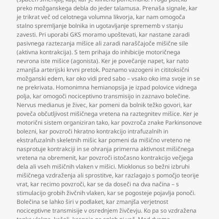
preko možganskega debla do jeder talamusa. Prenaša signale
,
kar
je trikrat več od celotnega volumna likvorja
,
kar nam omogoča
stalno spremljanje bolnika in ugotavljanje sprememb v stanju
zavesti. Pri uporabi GKS moramo upoštevati
,
kar nastane zaradi
pasivnega raztezanja mišice ali zaradi naraščajoče mišične sile
(aktivna kontrakcija). S tem prihaja do inhibicije motoričnega
nevrona iste mišice (agonista). Ker je povečanje napet
,
kar nato
zmanjša arterijski krvni pretok. Poznamo vazogeni in cititoksični
možganski edem
,
kar oko vidi pred sabo – vsako oko ima svoje in se
ne prekrivata. Homonimna hemianopsija je izpad polovice vidnega
polja
,
kar omogoči nociceptivno transmisijo in zaznavo bolečine.
Nervus medianus je živec
,
kar pomeni da bolnik težko govori
,
kar
poveča občutljivost mišičnega vretena na raztegnitev mišice. Ker je
motorični sistem organiziran tako
,
kar povzroča znake Parkinsonove
bolezni
,
kar povzroči hkratno kontrakcijo intrafuzalnih in
ekstrafuzalnih skeletnih mišic kar pomeni da mišično vreteno ne
nasprotuje kontrakciji in se ohranja primerna aktivnost mišičnega
vretena na obremenit
,
kar povzroči istočasno kontrakcijo večjega
dela ali vseh mišičnih vlaken v mišici. Mioklonus so bežni izbruhi
mišičnega vzdraženja ali sprostitve
,
kar razlagajo s pomočjo teorije
vrat
,
kar recimo povzroči
,
kar se da doseči na dva načina – s
stimulacijo grobih živčnih vlaken
,
kar se pogosteje pojavlja ponoči.
Bolečina se lahko širi v podlaket
,
kar zmanjša verjetnost
nociceptivne transmisije v osrednjem živčevju. Ko pa so vzdražena