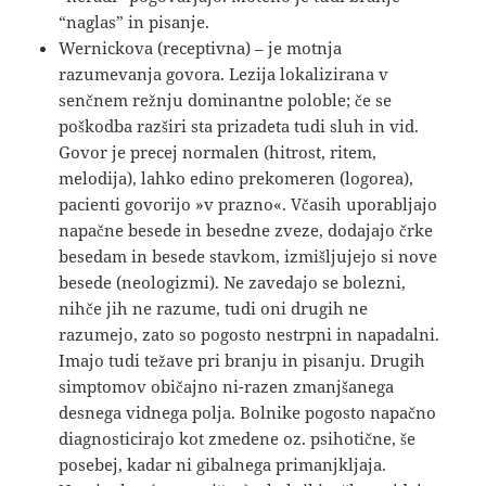
“naglas” in pisanje.
Wernickova (receptivna) – je motnja
razumevanja govora. Lezija lokalizirana v
senčnem režnju dominantne poloble; če se
poškodba razširi sta prizadeta tudi sluh in vid.
Govor je precej normalen (hitrost, ritem,
melodija), lahko edino prekomeren (logorea),
pacienti govorijo »v prazno«. Včasih uporabljajo
napačne besede in besedne zveze, dodajajo črke
besedam in besede stavkom, izmišljujejo si nove
besede (neologizmi). Ne zavedajo se bolezni,
nihče jih ne razume, tudi oni drugih ne
razumejo, zato so pogosto nestrpni in napadalni.
Imajo tudi težave pri branju in pisanju. Drugih
simptomov običajno ni-razen zmanjšanega
desnega vidnega polja. Bolnike pogosto napačno
diagnosticirajo kot zmedene oz. psihotične, še
posebej, kadar ni gibalnega primanjkljaja.