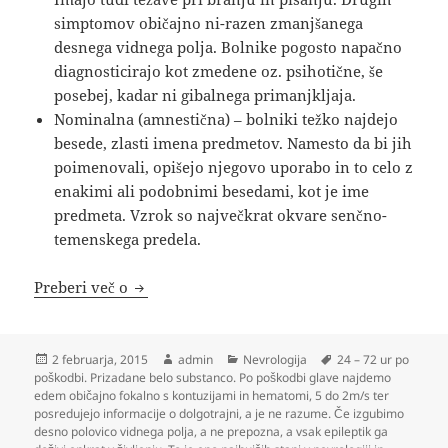
simptomov običajno ni-razen zmanjšanega
desnega vidnega polja. Bolnike pogosto napačno
diagnosticirajo kot zmedene oz. psihotične, še
posebej, kadar ni gibalnega primanjkljaja.
Nominalna (amnestična) – bolniki težko najdejo
besede, zlasti imena predmetov. Namesto da bi jih
poimenovali, opišejo njegovo uporabo in to celo z
enakimi ali podobnimi besedami, kot je ime
predmeta. Vzrok so največkrat okvare senčno-
temenskega predela.
Nevrologija
Preberi več o
Objavljeno
Avtor
Kategorije
Oznake
2 februarja, 2015
admin
Nevrologija
24 – 72 ur po
dne
poškodbi. Prizadane belo substanco. Po poškodbi glave najdemo
edem običajno fokalno s kontuzijami in hematomi
,
5 do 2m/s ter
posredujejo informacije o dolgotrajni
,
a je ne razume. Če izgubimo
desno polovico vidnega polja
,
a ne prepozna
,
a vsak epileptik ga