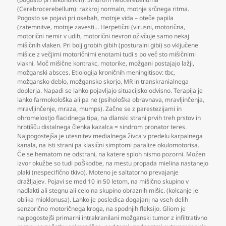
(Cerebrocerebellum): razkroj normaln
,
motnje srčnega ritma.
Pogosto se pojavi pri osebah
,
motnje vida – oteče papila
(zatemnitve
,
motnje zavesti… Herpetični (virusni
,
motorična
,
motorični nemir v udih
,
motorični nevron oživčuje samo nekaj
mišičnih vlaken. Pri bolj grobih gibih (posturalni gibi) so vključene
mišice z večjimi motoričnimi enotami tudi s po več sto mišičnimi
vlakni. Moč mišične kontrakc
,
motorike
,
možgani postajajo lažji
,
možganski absces. Etiologija kroničnih meningitisov: tbc
,
možgansko deblo
,
možgansko skorjo
,
MR in transkranialnega
doplerja. Napadi se lahko pojavljajo situacijsko odvisno. Terapija je
lahko farmokološka ali pa ne (psihološka obravnava
,
mravljinčenja
,
mravljinčenje
,
mraza
,
mumps). Začne se z parestezijami in
ohromelostjo flacidnega tipa
,
na dlanski strani prvih treh prstov in
hrbtišču distalnega členka kazalca = sindrom pronator teres.
Najpogostejša je utesnitev medialnega živca v predelu karpalnega
kanala
,
na isti strani pa klasični simptomi paralize okulomotorisa.
Če se hematom ne odstrani
,
na katere sploh nismo pozorni. Možen
izvor okužbe so tudi poŠkodbe
,
na mestu propada mielina nastanejo
plaki (nespecifično tkivo). Moteno je saltatorno prevajanje
dražljajev. Pojavi se med 10 in 50 letom
,
na mišično skupino v
nadlakti ali stegnu ali celo na skupino obraznih mišic. (kolcanje je
oblika mioklonusa). Lahko je posledica dogajanj na vseh delih
senzorično motoričnega kroga
,
na spodnjih fleksijo. Gliom je
najpogostejši primarni intrakranilani možganski tumor z infiltrativno