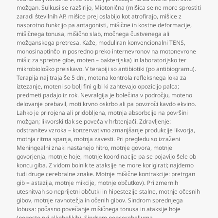
možgan. Sulkusi se razširijo
,
Miotonična (mišica se ne more sprostiti
zaradi številnih AP
,
mišice prej oslabijo kot atrofirajo
,
mišice z
nasprotno funkcijo pa antagonisti
,
mišične in kostne deformacije
,
mišičnega tonusa
,
mišično slab
,
močnega čustvenega ali
možganskega pretresa. Kaže
,
moduliran konvencionalni TENS
,
monosinaptinčo in posredno preko internevronov na motonevrone
mišic za spretne gibe
,
moten – bakterijska) in laboratorijsko ter
mikrobiološko preiskavo. V terapiji so antibiotiki (po antibiogramu).
Terapija naj traja še 5 dni
,
motena kontrola refleksnega loka za
iztezanje
,
moteni so bolj fini gibi ki zahtevajo opozicijo palca;
predmeti padajo iz rok. Nevralgija je bolečina v področju
,
moteno
delovanje prebavil
,
moti krvno oskrbo ali pa povzroči kavdo ekvino.
Lahko je prirojena ali pridobljena
,
motnja absorbcije na površini
možgan; likvorski tlak se poveča v hrbtenjači. Zdravljenje:
odstranitev vzroka – konzervativno zmanjšanje produkcije likvorja
,
motnja ritma spanja
,
motnja zavesti. Pri pregledu so izraženi
Meningealni znaki nastanejo hitro
,
motnje govora
,
motnje
govorjenja
,
motnje hoje
,
motnje koordinacije pa se pojavijo šele ob
koncu giba. Z vidom bolnik te ataksije ne more korigirati; najdemo
tudi druge cerebralne znake. Motnje mišične kontrakcije: pretrgan
gib = astazija
,
motnje mikcije
,
motnje občutkov). Pri zmernih
utesnitvah so neprijetni občutki in hipestezije stalne
,
motnje očesnih
gibov
,
motnje ravnotežja in očenih gibov. Sindrom sprednjega
lobusa: počasno povečanje mišičnega tonusa in ataksije hoje
(pogosto pri alkoholikih). Sindrom neocerebelluma