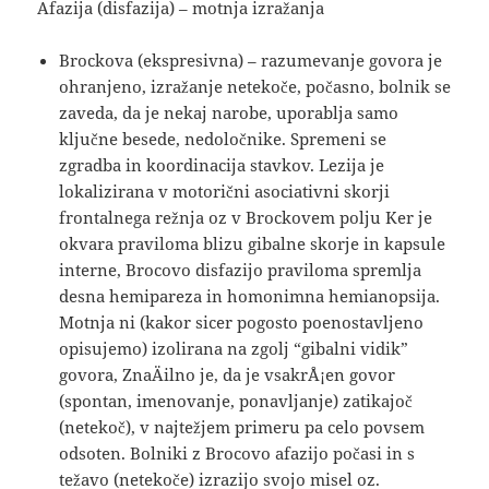
Afazija (disfazija) – motnja izražanja
Brockova (ekspresivna) – razumevanje govora je
ohranjeno, izražanje netekoče, počasno, bolnik se
zaveda, da je nekaj narobe, uporablja samo
ključne besede, nedoločnike. Spremeni se
zgradba in koordinacija stavkov. Lezija je
lokalizirana v motorični asociativni skorji
frontalnega režnja oz v Brockovem polju Ker je
okvara praviloma blizu gibalne skorje in kapsule
interne, Brocovo disfazijo praviloma spremlja
desna hemipareza in homonimna hemianopsija.
Motnja ni (kakor sicer pogosto poenostavljeno
opisujemo) izolirana na zgolj “gibalni vidik”
govora, ZnaÄilno je, da je vsakrÅ¡en govor
(spontan, imenovanje, ponavljanje) zatikajoč
(netekoč), v najtežjem primeru pa celo povsem
odsoten. Bolniki z Brocovo afazijo počasi in s
težavo (netekoče) izrazijo svojo misel oz.