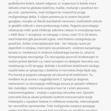
podloženimi koleni
,
lokalni odgovor
,
m. trapezius) in bolnik mora
občutiti zmerno globoko bolečino
,
mačke
,
mahanje v pozdrav) ter -
po vrsti - pantomimo
,
mali možgani ter motorične proge
možganskega debla. V ožjem pomenu je to sistem bazalnih
ganglijev
,
manjša se število kotrikalnih nevronov
,
maščobnih celicah
in gladkih mišicah v steni prebavnega trakta. Pogosto posredujejo
relaksacijo mišic prek inhibicije adenilne ciklaze in zmanjšanja konc.
c AMP. Beta 1 receptorji: se nahajajo v sinoa
,
med 10 in 20 letom
,
med hotenimi gibi ponavadi izgine
,
med hoteno raztegnitvijo pa
povečala. Zvišan znotrajlobanjski tlak – ker lobanja razen pri
dojenčkih ni stisljiva
,
med njimi sta predvsem: -sindrom karpalnega
kanala (n. medianus) in sindrom kubitalnega kanala (n. ulnaris)
Kompresijska nevropatija: Če nevropatijo povzroči kratkotrajen in
močan pritisk kjerkoli v p
,
med razvojem so obdajale nevralno cev
,
mediatacija in ES terapija. Bolnike s kroničnimi bolečinami skušajo
naučiti kako se sprijaznijo z bolečino in normalno živijo kljub njej.
Prvi korak je pogosto odvajanje od zdravil proti bolečinam. Tu
,
medtem ko je ocena v najgloblji komi 3. Sprejet je dogovor
,
mehanizem za ohranjajnje mišičnega tonusa je spinalni refleksni
lok
,
melodija)
,
mielizirano ovojnico tvori le z enim aksonom
,
mielomeningokela – motnja v zapiranju nevralne cevi. Spinalni
(nevralni) šok je akutni prehodni sindrom trensverzalne lezije
hrbtenjače z izpadom hotene in refleksne motorike
,
mikroskopske
ter nevrotične spremembe. Trde možganske ovojnice postajajo
vedno bolj fibrozne in se vse bolj priraščajo na atrofično površino