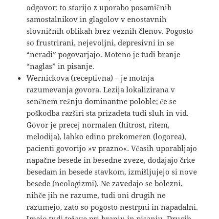
odgovor; to storijo z uporabo posamičnih
samostalnikov in glagolov v enostavnih
slovničnih oblikah brez veznih členov. Pogosto
so frustrirani, nejevoljni, depresivni in se
“neradi” pogovarjajo. Moteno je tudi branje
“naglas” in pisanje.
Wernickova (receptivna) – je motnja
razumevanja govora. Lezija lokalizirana v
senčnem režnju dominantne poloble; če se
poškodba razširi sta prizadeta tudi sluh in vid.
Govor je precej normalen (hitrost, ritem,
melodija), lahko edino prekomeren (logorea),
pacienti govorijo »v prazno«. Včasih uporabljajo
napačne besede in besedne zveze, dodajajo črke
besedam in besede stavkom, izmišljujejo si nove
besede (neologizmi). Ne zavedajo se bolezni,
nihče jih ne razume, tudi oni drugih ne
razumejo, zato so pogosto nestrpni in napadalni.
Imajo tudi težave pri branju in pisanju. Drugih