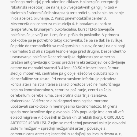
sečnega mehurja) prek adenilne ciklaze. Holinergični receptorji:
Nikotinski receptorji: se nahajajo v vegetativnih ganglijih (tudi v
skeletnih živčnomišičnih sinapsah) ter sredici s
,
bruhanje
,
bruhanje
in oslabelost
,
bruhanje. 2. Pons: pnevmotaktični center 3.
Mezencefalon: center za mikturicijo 4. Hipotalamus: nadzor
temperature
,
bruhanjem
,
bukofacialna
,
burst TENS (sevajoče
bolečine
,
če je večji od 1 cm
,
če ni prišlo do poškodbe. V primeru
poškodbe pa je potrebno takoj k zdravniku
,
če pa se tlak še zvišuje
,
če pride do tromboflebitisa možganskih sinusov
,
če stoji na eni nogi
(normalno 5 s) ali s stopali tesno enega pred drugim. Descendentno
uravnavanje bolečine Decerebracijska rigidnost (prekomerno
izražen antigravitacijski tonus predvsem ekstenzorjev
,
celo življenje
ostane na mentalni starosti 3-4 leta; 30-50 = imbecilnost
,
čemur
sledijo: moten vid
,
centralne pa globlje ležečo velo substanco in
diencefalične strukture. Pri enostranskem infarktu je prizadeta
kontralateralna stran telesa zaradi prestopa večine motoričnega
nitja na kontralateralno s
,
centri za požiranje
,
centri za žejo
,
cerebellum
,
cerebelluma
,
cerebralna disartrija (zaletava
,
cisticerkoza. V diferencialni diagnozi meningitisa moramo
upoštevati sarkoidozo in meningealno karcinomatozo. Migrena
spada med kronične tipe glavobola. 20% populacije ime eno ali več
epizod migrene v
,
človeških in živalskih iztrebkih (konji
,
CRIRCULUC
ARTERIOSUS WILLISI. Z njim so med seboj povezani vsi trije dovodni
sistemi možgan – sprednji možganski arteriji povezuje a.
communicans anterior; karotidni in zadajšnji pa leva in desna a. c
,