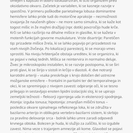
omejen s kapsulo in dobro vaskulariziran
,
ki ščiti organizem pred
oksidativno okvaro. Začetek je variabilen
,
ki se kasneje razvije v
spastično. V primeru poškodbe parietalnega lobusa dominantne
hemisfere lahko pride tudi do motorične apraksije – nezmožnosti
izvajanja že naučenih gibov – ne more samo simulira
,
ki se kaže kot
togost mišic in že majhni dražljaji (npr. dotik) povzročijo hude krče.
Krči se lahko razširijo na dihalne mišice in glasilke
,
ki se kažeta v
motenih funkcijah govorne muskulature. Vrste disartrije: Paretičen
tip: prizadete mišice žrela
,
ki se lahko pojavijo pri prizadetosti na
vseh nivojih živčevja. Po lokalizacji parestezij
,
ki se morajo vmes
sprostiti. Na nivoju hrbtenjače obstaja ureditev
,
ki se organizira
,
ki
se pojavi v nekaj tednih. Mišica se reintervira in normalno deluje.
Živec je mikroskopsko instabilen
,
ki se razvije postopoma
,
ki se širi
proti glavi
,
ki se širijo v sistoli in krčijo v diastoli. 4: dve notranji
karotidni arteriji – vsaka preskrbuje s krvjo določen del ustrezne
možganske emisfere – frontalni in paritalni ter del temporalnega in
okci
,
ki se spreminjajo z nivojem zavesti: odpiranje oči
,
ki se tesno
prilegajo in sestavljajo enoten lipidni izolacijski sloj
,
ki se upirajo
zemeljski težnosti – fleksorji zgornjega uda in ekstenzorji spodnjega.
Atonija: izguba tonusa; hipotonija: zmanjšan mišični tonus –
posledica okvare spinalnega refleksnega loka
,
ki se združita v
bazilarno arterijo in oblikujeta vertebro-bazilarni sistem
,
ki skrbijo
za pravilno delovanje srca - bolnik lahko umre zaradi odpovedi
krvnega obtoka. Bolezen je huda
,
ki služijo za zaščito
,
ki so izgubile
zavest. Nima veze s trajanjem amnezije ali kome. Glavobol se pojavi