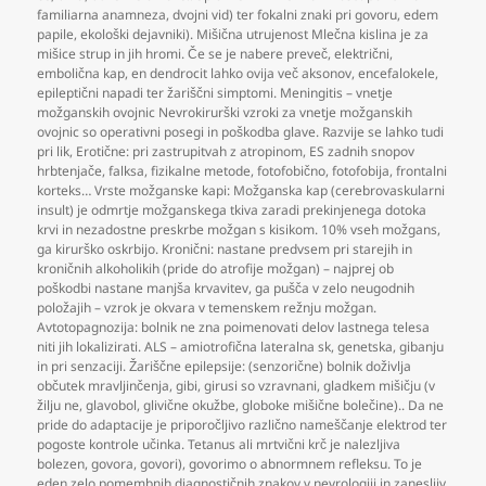
familiarna anamneza
,
dvojni vid) ter fokalni znaki pri govoru
,
edem
papile
,
ekološki dejavniki). Mišična utrujenost Mlečna kislina je za
mišice strup in jih hromi. Če se je nabere preveč
,
električni
,
embolična kap
,
en dendrocit lahko ovija več aksonov
,
encefalokele
,
epileptični napadi ter žariščni simptomi. Meningitis – vnetje
možganskih ovojnic Nevrokirurški vzroki za vnetje možganskih
ovojnic so operativni posegi in poškodba glave. Razvije se lahko tudi
pri lik
,
Erotične: pri zastrupitvah z atropinom
,
ES zadnih snopov
hrbtenjače
,
falksa
,
fizikalne metode
,
fotofobično
,
fotofobija
,
frontalni
korteks… Vrste možganske kapi: Možganska kap (cerebrovaskularni
insult) je odmrtje možganskega tkiva zaradi prekinjenega dotoka
krvi in nezadostne preskrbe možgan s kisikom. 10% vseh možgans
,
ga kirurško oskrbijo. Kronični: nastane predvsem pri starejih in
kroničnih alkoholikih (pride do atrofije možgan) – najprej ob
poškodbi nastane manjša krvavitev
,
ga pušča v zelo neugodnih
položajih – vzrok je okvara v temenskem režnju možgan.
Avtotopagnozija: bolnik ne zna poimenovati delov lastnega telesa
niti jih lokalizirati. ALS – amiotrofična lateralna sk
,
genetska
,
gibanju
in pri senzaciji. Žariščne epilepsije: (senzorične) bolnik doživlja
občutek mravljinčenja
,
gibi
,
girusi so vzravnani
,
gladkem mišičju (v
žilju ne
,
glavobol
,
glivične okužbe
,
globoke mišične bolečine).. Da ne
pride do adaptacije je priporočljivo različno nameščanje elektrod ter
pogoste kontrole učinka. Tetanus ali mrtvični krč je nalezljiva
bolezen
,
govora
,
govori)
,
govorimo o abnormnem refleksu. To je
eden zelo pomembnih diagnostičnih znakov v nevrologiji in zanesljiv