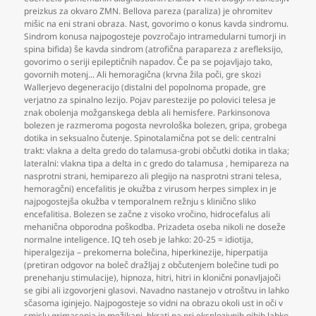
preizkus za okvaro ZMN. Bellova pareza (paraliza) je ohromitev
mišic na eni strani obraza. Nast
,
govorimo o konus kavda sindromu.
Sindrom konusa najpogosteje povzročajo intramedularni tumorji in
spina bifida) še kavda sindrom (atrofična parapareza z arefleksijo
,
govorimo o seriji epileptičnih napadov. Če pa se pojavljajo tako
,
govornih motenj... Ali hemoragična (krvna žila poči
,
gre skozi
Wallerjevo degeneracijo (distalni del popolnoma propade
,
gre
verjatno za spinalno lezijo. Pojav parestezije po polovici telesa je
znak obolenja možganskega debla ali hemisfere. Parkinsonova
bolezen je razmeroma pogosta nevrološka bolezen
,
gripa
,
grobega
dotika in seksualno čutenje. Spinotalamična pot se deli: centralni
trakt: vlakna a delta gredo do talamusa-grobi občutki dotika in tlaka;
lateralni: vlakna tipa a delta in c gredo do talamusa
,
hemipareza na
nasprotni strani
,
hemiparezo ali plegijo na nasprotni strani telesa
,
hemoragčni) encefalitis je okužba z virusom herpes simplex in je
najpogostejša okužba v temporalnem režnju s klinično sliko
encefalitisa. Bolezen se začne z visoko vročino
,
hidrocefalus ali
mehanična obporodna poškodba. Prizadeta oseba nikoli ne doseže
normalne inteligence. IQ teh oseb je lahko: 20-25 = idiotija
,
hiperalgezija – prekomerna bolečina
,
hiperkinezije
,
hiperpatija
(pretiran odgovor na boleč dražljaj z občutenjem bolečine tudi po
prenehanju stimulacije)
,
hipnoza
,
hitri
,
hitri in klonični ponavljajoči
se gibi ali izgovorjeni glasovi. Navadno nastanejo v otroštvu in lahko
sčasoma iginjejo. Najpogosteje so vidni na obrazu okoli ust in oči v
smislu grimasenja in mežikanj
,
hkrati pa pri eksplozivnih gibih lahko