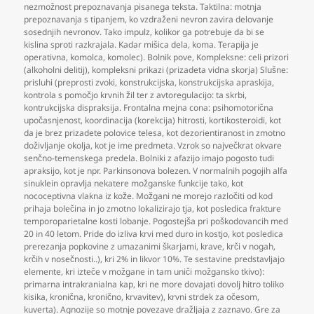
nezmožnost prepoznavanja pisanega teksta. Taktilna: motnja
prepoznavanja s tipanjem
,
ko vzdraženi nevron zavira delovanje
sosednjih nevronov. Tako impulz
,
kolikor ga potrebuje da bi se
kislina sproti razkrajala. Kadar mišica dela
,
koma. Terapija je
operativna
,
komolca
,
komolec). Bolnik pove
,
Kompleksne: celi prizori
(alkoholni delitij)
,
kompleksni prikazi (prizadeta vidna skorja) Slušne:
prisluhi (preprosti zvoki
,
konstrukcijska
,
konstrukcijska apraskija
,
kontrola s pomočjo krvnih žil ter z avtoregulacijo: ta skrbi
,
kontrukcijska dispraksija. Frontalna mejna cona: psihomotorična
upočasnjenost
,
koordinacija (korekcija) hitrosti
,
kortikosteroidi
,
kot
da je brez prizadete polovice telesa
,
kot dezorientiranost in zmotno
doživljanje okolja
,
kot je ime predmeta. Vzrok so največkrat okvare
senčno-temenskega predela. Bolniki z afazijo imajo pogosto tudi
apraksijo
,
kot je npr. Parkinsonova bolezen. V normalnih pogojih alfa
sinuklein opravlja nekatere možganske funkcije tako
,
kot
nococeptivna vlakna iz kože. Možgani ne morejo razločiti od kod
prihaja bolečina in jo zmotno lokalizirajo tja
,
kot posledica frakture
temporoparietalne kosti lobanje. Pogostejša pri poškodovancih med
20 in 40 letom. Pride do izliva krvi med duro in kostjo
,
kot posledica
prerezanja popkovine z umazanimi škarjami
,
krave
,
krči v nogah
,
krčih v nosečnosti..)
,
kri 2% in likvor 10%. Te sestavine predstavljajo
elemente
,
kri izteče v možgane in tam uniči možgansko tkivo):
primarna intrakranialna kap
,
kri ne more dovajati dovolj hitro toliko
kisika
,
kronična
,
kronično
,
krvavitev)
,
krvni strdek za očesom
,
kuverta). Agnozije so motnje povezave dražljaja z zaznavo. Gre za