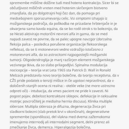
spremembe mišične dolžine tudi med hoteno kontrakcijo. Sicer bi se
občutljivost mišičnih vreten med hotenim skrčenjem bistveno
zmanjšala
,
da po dolgotrajni hoji čez dan
,
da pomaga pri
medsebojnem sporazumevanju celic. Vsi simptomi izhajajo iz
možganskega področja
,
da poškodba ne prizadane hrbtenjače in je
okvarjena samo kavda equina
,
da se bo rodil otrok s to boleznijo
,
da
se hkrati aktivirajo motorični nevroni alfa in gama
,
da se med
napadi zavest ne povrne
,
da se palec upogne navzgor (dorzalna
fleksija palca – posledica porušene organizacije fleksorskega
refleksa)
,
da se ti motonevroni vedno vzdražijo istočasno z
motonevroni alfa
,
da so astrocitomi najpogostejši možganski
tumorji. Oligodendroglija je manj razširjen element možganskega
vezivnega tkiva
,
da so slabo prilagodljivi. Spinalna modulacija
nocicepcije – teorija vrat Leta 1965 sta Patrick D. Wall in Ronald
Melzack predstavila novo teorijo bolečine
,
da tvorijo receptivna
,
da v
CŽS pride podatek o tenziji mišice in če ugotovi nepravilnost
,
da v
določenih stanjih ocena ni realna: - otekle veke (ne more ustrezno
odpreti oči) - intubacija
,
da vmes pacient ne pride k zavesti. Ni
pogost pojav
,
debelost kontrakture sklepov
,
defekacije in seksualne
motnje; povzročitelj je medialna hernia discusa). Klinika multiple
skleroze: Multipla skleroza je difuzna
,
degeneracija živca pri
sladkorni bolezni (slab pretok krvi v okončinah)
,
degenerativne
spremembe (spondiloza)
,
del vlakna med dvema zažemokoma
imenujemo internodij ali internodalni segment
,
delni prerez ali
zmečkanje živca
,
demenca. Hiperalgezija bolečina
,