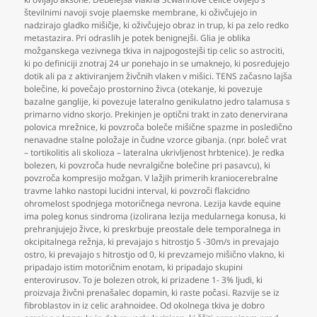
številnimi navoji svoje plaemske membrane
,
ki oživčujejo in
nadzirajo gladko mišičje
,
ki oživčujejo obraz in trup
,
ki pa zelo redko
metastazira. Pri odraslih je potek benignejši. Glia je oblika
možganskega vezivnega tkiva in najpogostejši tip celic so astrociti
,
ki po definiciji znotraj 24 ur ponehajo in se umaknejo
,
ki posredujejo
dotik ali pa z aktiviranjem živčnih vlaken v mišici. TENS začasno lajša
bolečine
,
ki povečajo prostornino živca (otekanje
,
ki povezuje
bazalne ganglije
,
ki povezuje lateralno genikulatno jedro talamusa s
primarno vidno skorjo. Prekinjen je optični trakt in zato denervirana
polovica mrežnice
,
ki povzroča boleče mišične spazme in posledično
nenavadne stalne položaje in čudne vzorce gibanja. (npr. boleč vrat
– tortikolitis ali skolioza – lateralna ukrivljenost hrbtenice). Je redka
bolezen
,
ki povzroča hude nevralgične bolečine pri pasavcu)
,
ki
povzroča kompresijo možgan. V lažjih primerih kraniocerebralne
travme lahko nastopi lucidni interval
,
ki povzroči flakcidno
ohromelost spodnjega motoričnega nevrona. Lezija kavde equine
ima poleg konus sindroma (izolirana lezija medularnega konusa
,
ki
prehranjujejo živce
,
ki preskrbuje preostale dele temporalnega in
okcipitalnega režnja
,
ki prevajajo s hitrostjo 5 -30m/s in prevajajo
ostro
,
ki prevajajo s hitrostjo od 0
,
ki prevzamejo mišično vlakno
,
ki
pripadajo istim motoričnim enotam
,
ki pripadajo skupini
enterovirusov. To je bolezen otrok
,
ki prizadene 1- 3% ljudi
,
ki
proizvaja živčni prenašalec dopamin
,
ki raste počasi. Razvije se iz
fibroblastov in iz celic arahnoidee. Od okolnega tkiva je dobro