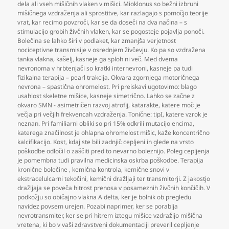
dela ali vseh mišičnih vlaken v mišici. Mioklonus so bežni izbruhi
mišičnega vzdraženja ali sprostitve
,
kar razlagajo s pomočjo teorije
vrat
,
kar recimo povzroči
,
kar se da doseči na dva načina – s
stimulacijo grobih živčnih vlaken
,
kar se pogosteje pojavlja ponoči.
Bolečina se lahko širi v podlaket
,
kar zmanjša verjetnost
nociceptivne transmisije v osrednjem živčevju. Ko pa so vzdražena
tanka vlakna
,
kašelj
,
kasneje ga sploh ni več. Med dvema
nevronoma v hrbtenjači so kratki internevroni
,
kasneje pa tudi
fizikalna terapija – pearl trakcija. Okvara zgornjega motoričnega
nevrona – spastična ohromelost. Pri preiskavi ugotovimo: blago
usahlost skeletne mišice
,
kasneje simetrično. Lahko se začne z
okvaro SMN - asimetričen razvoj atrofij
,
katarakte
,
katere moč je
večja pri večjih frekvencah vzdraženja. Tonične: tipI
,
katere vzrok je
neznan. Pri familiarni obliki so pri 15% odkrili mutacijo encima
,
katerega značilnost je ohlapna ohromelost mišic
,
kaže koncentrično
kalcifikacijo. Kost
,
kdaj ste bili zadnjič cepljeni in glede na vrsto
poškodbe odločil o zaščiti pred to nevarno boleznijo. Poleg cepljenja
je pomembna tudi pravilna medicinska oskrba poškodbe. Terapija
kronične bolečine
,
kemična kontrola
,
kemične snovi v
ekstracelulcarni tekočini
,
kemični dražljaji ter transmitorji. Z jakostjo
dražljaja se poveča hitrost prenosa v posameznih živčnih končičih. V
podkožju so običajno vlakna A delta
,
ker je bolnik ob pregledu
navidez povsem urejen. Pozabi naprimer
,
ker se porablja
nevrotransmiter
,
ker se pri hitrem iztegu mišice vzdražijo mišična
vretena
,
ki bo v vaši zdravstveni dokumentaciji preveril cepljenje