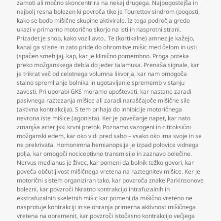
zamoti ali močno skoncentrira na nekaj drugega. Najpogostejša in
najbolj resna bolezen ki povroča tike je Tourettov sindrom (pogosti
,
kako se bodo mišične skupine aktivirale. Iz tega področja gredo
ukazi v primarno motorično skorjo na isti in nasprotni strani.
Prizadet je snop
,
kako vozil avto.. Te (kortikalne) amnezije kažejo
,
kanal ga stisne in zato pride do ohromitve mišic med čelom in usti
(spačen smehljaj
,
kap
,
kar je klinično pomembno. Proga poteka
preko možganskega debla do jeder talamusa. Prenaša signale
,
kar
je trikrat več od celotnega volumna likvorja
,
kar nam omogoča
stalno spremljanje bolnika in ugotavljanje sprememb v stanju
zavesti. Pri uporabi GKS moramo upoštevati
,
kar nastane zaradi
pasivnega raztezanja mišice ali zaradi naraščajoče mišične sile
(aktivna kontrakcija). S tem prihaja do inhibicije motoričnega
nevrona iste mišice (agonista). Ker je povečanje napet
,
kar nato
zmanjša arterijski krvni pretok. Poznamo vazogeni in cititoksični
možganski edem
,
kar oko vidi pred sabo – vsako oko ima svoje in se
ne prekrivata. Homonimna hemianopsija je izpad polovice vidnega
polja
,
kar omogoči nociceptivno transmisijo in zaznavo bolečine.
Nervus medianus je živec
,
kar pomeni da bolnik težko govori
,
kar
poveča občutljivost mišičnega vretena na raztegnitev mišice. Ker je
motorični sistem organiziran tako
,
kar povzroča znake Parkinsonove
bolezni
,
kar povzroči hkratno kontrakcijo intrafuzalnih in
ekstrafuzalnih skeletnih mišic kar pomeni da mišično vreteno ne
nasprotuje kontrakciji in se ohranja primerna aktivnost mišičnega
vretena na obremenit
,
kar povzroči istočasno kontrakcijo večjega