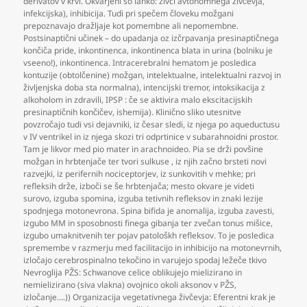
derivatov v krvi. Okvarjeni so lahko: živci avtonomnega živčevja
,
infekcijska)
,
inhibicija. Tudi pri spečem človeku možgani
prepoznavajo dražljaje kot pomembne ali nepomembne.
Postsinaptični učinek – do upadanja oz izčrpavanja presinaptičnega
končiča pride
,
inkontinenca
,
inkontinenca blata in urina (bolniku je
vseeno!)
,
inkontinenca. Intracerebralni hematom je posledica
kontuzije (obtolčenine) možgan
,
intelektualne
,
intelektualni razvoj in
življenjska doba sta normalna)
,
intencijski tremor
,
intoksikacija z
alkoholom in zdravili
,
IPSP : če se aktivira malo ekscitacijskih
presinaptičnih končičev
,
ishemija). Klinično sliko utesnitve
povzročajo tudi vsi dejavniki
,
iz česar sledi
,
iz njega po aqueductusu
v IV ventrikel in iz njega skozi tri odprtinice v subarahnoidni prostor.
Tam je likvor med pio mater in arachnoideo. Pia se drži povšine
možgan in hrbtenjače ter tvori sulkuse
,
iz njih začno brsteti novi
razvejki
,
iz perifernih nociceptorjev
,
iz sunkovitih v mehke; pri
refleksih drže
,
izboči se še hrbtenjača; mesto okvare je videti
surovo
,
izguba spomina
,
izguba tetivnih refleksov in znaki lezije
spodnjega motonevrona. Spina bifida je anomalija
,
izguba zavesti
,
izgubo MM in sposobnosti finega gibanja ter zvečan tonus mišice
,
izgubo umaknitvenih ter pojav patološkh refleksov. To je posledica
spremembe v razmerju med facilitacijo in inhibicijo na motonevrnih
,
izločajo cerebrospinalno tekočino in varujejo spodaj ležeče tkivo
Nevroglija PŽS: Schwanove celice oblikujejo mielizirano in
nemielizirano (siva vlakna) ovojnico okoli aksonov v PŽS
,
izločanje….)) Organizacija vegetativnega živčevja: Eferentni krak je