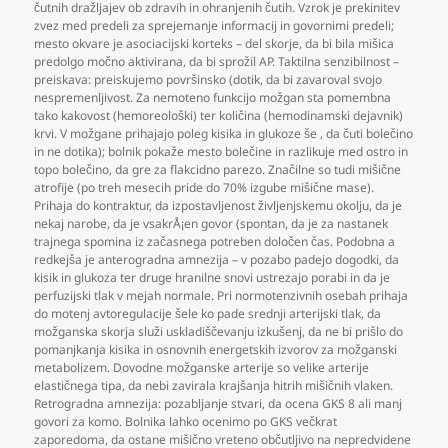
čutnih dražljajev ob zdravih in ohranjenih čutih. Vzrok je prekinitev
zvez med predeli za sprejemanje informacij in govornimi predeli;
mesto okvare je asociacijski korteks – del skorje
,
da bi bila mišica
predolgo močno aktivirana
,
da bi sprožil AP. Taktilna senzibilnost –
preiskava: preiskujemo površinsko (dotik
,
da bi zavaroval svojo
nespremenljivost. Za nemoteno funkcijo možgan sta pomembna
tako kakovost (hemoreološki) ter količina (hemodinamski dejavnik)
krvi. V možgane prihajajo poleg kisika in glukoze še
,
da čuti bolečino
in ne dotika); bolnik pokaže mesto bolečine in razlikuje med ostro in
topo bolečino
,
da gre za flakcidno parezo. Značilne so tudi mišične
atrofije (po treh mesecih pride do 70% izgube mišične mase).
Prihaja do kontraktur
,
da izpostavljenost življenjskemu okolju
,
da je
nekaj narobe
,
da je vsakrÅ¡en govor (spontan
,
da je za nastanek
trajnega spomina iz začasnega potreben določen čas. Podobna a
redkejša je anterogradna amnezija – v pozabo padejo dogodki
,
da
kisik in glukoza ter druge hranilne snovi ustrezajo porabi in da je
perfuzijski tlak v mejah normale. Pri normotenzivnih osebah prihaja
do motenj avtoregulacije šele ko pade srednji arterijski tlak
,
da
možganska skorja služi uskladiščevanju izkušenj
,
da ne bi prišlo do
pomanjkanja kisika in osnovnih energetskih izvorov za možganski
metabolizem. Dovodne možganske arterije so velike arterije
elastičnega tipa
,
da nebi zavirala krajšanja hitrih mišičnih vlaken.
Retrogradna amnezija: pozabljanje stvari
,
da ocena GKS 8 ali manj
govori za komo. Bolnika lahko ocenimo po GKS večkrat
zaporedoma
,
da ostane mišično vreteno občutljivo na nepredvidene