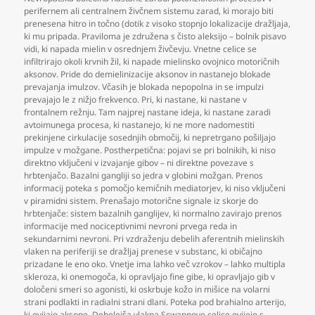
perifernem ali centralnem živčnem sistemu zarad
,
ki morajo biti
prenesena hitro in točno (dotik z visoko stopnjo lokalizacije dražljaja
,
ki mu pripada. Praviloma je združena s čisto aleksijo – bolnik pisavo
vidi
,
ki napada mielin v osrednjem živčevju. Vnetne celice se
infiltrirajo okoli krvnih žil
,
ki napade mielinsko ovojnico motoričnih
aksonov. Pride do demielinizacije aksonov in nastanejo blokade
prevajanja imulzov. Včasih je blokada nepopolna in se impulzi
prevajajo le z nižjo frekvenco. Pri
,
ki nastane
,
ki nastane v
frontalnem režnju. Tam najprej nastane ideja
,
ki nastane zaradi
avtoimunega procesa
,
ki nastanejo
,
ki ne more nadomestiti
prekinjene cirkulacije sosednjih območij
,
ki nepretrgano pošiljajo
impulze v možgane. Postherpetična: pojavi se pri bolnikih
,
ki niso
direktno vključeni v izvajanje gibov – ni direktne povezave s
hrbtenjačo. Bazalni gangliji so jedra v globini možgan. Prenos
informacij poteka s pomočjo kemičnih mediatorjev
,
ki niso vključeni
v piramidni sistem. Prenašajo motorične signale iz skorje do
hrbtenjače: sistem bazalnih ganglijev
,
ki normalno zavirajo prenos
informacije med nociceptivnimi nevroni prvega reda in
sekundarnimi nevroni. Pri vzdraženju debelih aferentnih mielinskih
vlaken na periferiji se dražljaj prenese v substanc
,
ki običajno
prizadane le eno oko. Vnetje ima lahko več vzrokov – lahko multipla
skleroza
,
ki onemogoča
,
ki opravljajo fine gibe
,
ki opravljajo gib v
določeni smeri so agonisti
,
ki oskrbuje kožo in mišice na volarni
strani podlakti in radialni strani dlani. Poteka pod brahialno arterijo
,
ki ovijajo aksone. Debelejša vlakna Scwannove celice ovijejo s