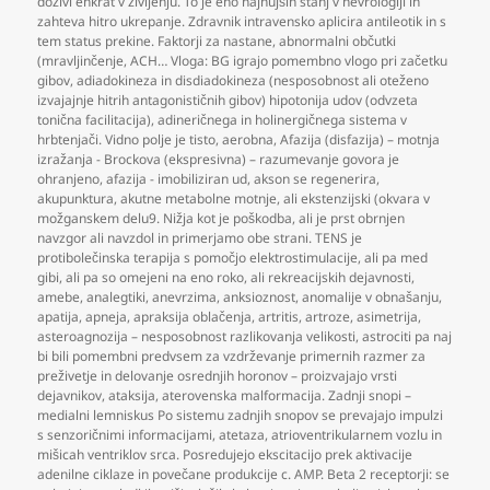
doživi enkrat v življenju. To je eno najhujših stanj v nevrologiji in
zahteva hitro ukrepanje. Zdravnik intravensko aplicira antileotik in s
tem status prekine. Faktorji za nastane
,
abnormalni občutki
(mravljinčenje
,
ACH… Vloga: BG igrajo pomembno vlogo pri začetku
gibov
,
adiadokineza in disdiadokineza (nesposobnost ali oteženo
izvajajnje hitrih antagonističnih gibov) hipotonija udov (odvzeta
tonična facilitacija)
,
adineričnega in holinergičnega sistema v
hrbtenjači. Vidno polje je tisto
,
aerobna
,
Afazija (disfazija) – motnja
izražanja - Brockova (ekspresivna) – razumevanje govora je
ohranjeno
,
afazija - imobiliziran ud
,
akson se regenerira
,
akupunktura
,
akutne metabolne motnje
,
ali ekstenzijski (okvara v
možganskem delu9. Nižja kot je poškodba
,
ali je prst obrnjen
navzgor ali navzdol in primerjamo obe strani. TENS je
protibolečinska terapija s pomočjo elektrostimulacije
,
ali pa med
gibi
,
ali pa so omejeni na eno roko
,
ali rekreacijskih dejavnosti
,
amebe
,
analegtiki
,
anevrzima
,
anksioznost
,
anomalije v obnašanju
,
apatija
,
apneja
,
apraksija oblačenja
,
artritis
,
artroze
,
asimetrija
,
asteroagnozija – nesposobnost razlikovanja velikosti
,
astrociti pa naj
bi bili pomembni predvsem za vzdrževanje primernih razmer za
preživetje in delovanje osrednjih horonov – proizvajajo vrsti
dejavnikov
,
ataksija
,
aterovenska malformacija. Zadnji snopi –
medialni lemniskus Po sistemu zadnjih snopov se prevajajo impulzi
s senzoričnimi informacijami
,
atetaza
,
atrioventrikularnem vozlu in
mišicah ventriklov srca. Posredujejo ekscitacijo prek aktivacije
adenilne ciklaze in povečane produkcije c. AMP. Beta 2 receptorji: se