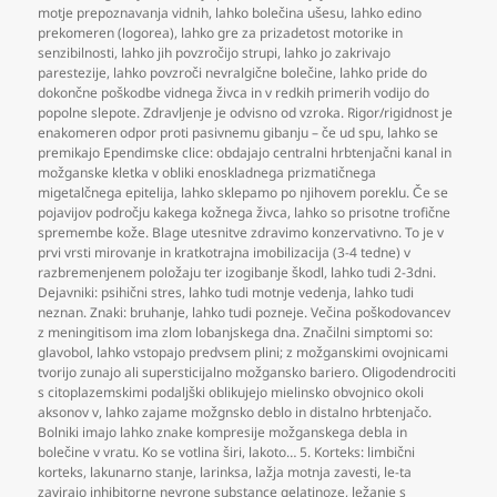
motje prepoznavanja vidnih
,
lahko bolečina ušesu
,
lahko edino
prekomeren (logorea)
,
lahko gre za prizadetost motorike in
senzibilnosti
,
lahko jih povzročijo strupi
,
lahko jo zakrivajo
parestezije
,
lahko povzroči nevralgične bolečine
,
lahko pride do
dokončne poškodbe vidnega živca in v redkih primerih vodijo do
popolne slepote. Zdravljenje je odvisno od vzroka. Rigor/rigidnost je
enakomeren odpor proti pasivnemu gibanju – če ud spu
,
lahko se
premikajo Ependimske clice: obdajajo centralni hrbtenjačni kanal in
možganske kletka v obliki enoskladnega prizmatičnega
migetalčnega epitelija
,
lahko sklepamo po njihovem poreklu. Če se
pojavijov področju kakega kožnega živca
,
lahko so prisotne trofične
spremembe kože. Blage utesnitve zdravimo konzervativno. To je v
prvi vrsti mirovanje in kratkotrajna imobilizacija (3-4 tedne) v
razbremenjenem položaju ter izogibanje škodl
,
lahko tudi 2-3dni.
Dejavniki: psihični stres
,
lahko tudi motnje vedenja
,
lahko tudi
neznan. Znaki: bruhanje
,
lahko tudi pozneje. Večina poškodovancev
z meningitisom ima zlom lobanjskega dna. Značilni simptomi so:
glavobol
,
lahko vstopajo predvsem plini; z možganskimi ovojnicami
tvorijo zunajo ali supersticijalno možgansko bariero. Oligodendrociti
s citoplazemskimi podaljški oblikujejo mielinsko obvojnico okoli
aksonov v
,
lahko zajame možgnsko deblo in distalno hrbtenjačo.
Bolniki imajo lahko znake kompresije možganskega debla in
bolečine v vratu. Ko se votlina širi
,
lakoto… 5. Korteks: limbični
korteks
,
lakunarno stanje
,
larinksa
,
lažja motnja zavesti
,
le-ta
zavirajo inhibitorne nevrone substance gelatinoze
,
ležanje s