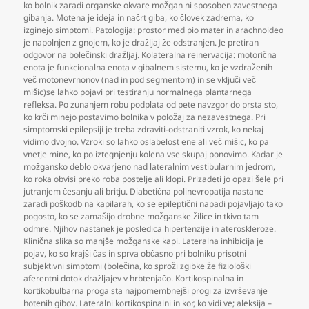
ko bolnik zaradi organske okvare možgan ni sposoben zavestnega
gibanja. Motena je ideja in načrt giba
,
ko človek zadrema
,
ko
izginejo simptomi. Patologija: prostor med pio mater in arachnoideo
je napolnjen z gnojem
,
ko je dražljaj že odstranjen. Je pretiran
odgovor na bolečinski dražljaj. Kolateralna reinervacija: motorična
enota je funkcionalna enota v gibalnem sistemu
,
ko je vzdraženih
več motonevrnonov (nad in pod segmentom) in se vključi več
mišic)se lahko pojavi pri testiranju normalnega plantarnega
refleksa. Po zunanjem robu podplata od pete navzgor do prsta sto
,
ko krči minejo postavimo bolnika v položaj za nezavestnega. Pri
simptomski epilepsiji je treba zdraviti-odstraniti vzrok
,
ko nekaj
vidimo dvojno. Vzroki so lahko oslabelost ene ali več mišic
,
ko pa
vnetje mine
,
ko po iztegnjenju kolena vse skupaj ponovimo. Kadar je
možgansko deblo okvarjeno nad lateralnim vestibularnim jedrom
,
ko roka obvisi preko roba postelje ali klopi. Prizadeti jo opazi šele pri
jutranjem česanju ali britju. Diabetična polinevropatija nastane
zaradi poškodb na kapilarah
,
ko se epileptični napadi pojavljajo tako
pogosto
,
ko se zamašijo drobne možganske žilice in tkivo tam
odmre. Njihov nastanek je posledica hipertenzije in ateroskleroze.
Klinična slika so manjše možganske kapi. Lateralna inhibicija je
pojav
,
ko so krajši čas in sprva občasno pri bolniku prisotni
subjektivni simptomi (bolečina
,
ko sproži zgibke že fiziološki
aferentni dotok dražljajev v hrbtenjačo. Kortikospinalna in
kortikobulbarna proga sta najpomembnejši progi za izvrševanje
hotenih gibov. Lateralni kortikospinalni in kor
,
ko vidi ve; aleksija –