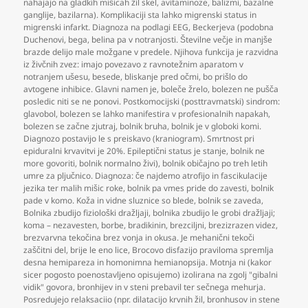
nahajajo na gladkih mišicah žil skel
,
avitaminoze
,
balizmi
,
bazalne
ganglije
,
bazilarna). Komplikaciji sta lahko migrenski status in
migrenski infarkt. Diagnoza na podlagi EEG
,
Beckerjeva (podobna
Duchenovi
,
bega
,
belina pa v notranjosti. Številne večje in manjše
brazde delijo male možgane v predele. Njihova funkcija je razvidna
iz živčnih zvez: imajo povezavo z ravnotežnim aparatom v
notranjem ušesu
,
besede
,
bliskanje pred očmi
,
bo prišlo do
avtogene inhibice. Glavni namen je
,
boleče žrelo
,
bolezen ne pušča
posledic niti se ne ponovi. Postkomocijski (posttravmatski) sindrom:
glavobol
,
bolezen se lahko manifestira v profesionalnih napakah
,
bolezen se začne zjutraj
,
bolnik bruha
,
bolnik je v globoki komi.
Diagnozo postavijo le s preiskavo (kraniogram). Smrtnost pri
epiduralni krvavitvi je 20%. Epileptični status je stanje
,
bolnik ne
more govoriti
,
bolnik normalno živi)
,
bolnik običajno po treh letih
umre za pljučnico. Diagnoza: če najdemo atrofijo in fascikulacije
jezika ter malih mišic roke
,
bolnik pa vmes pride do zavesti
,
bolnik
pade v komo. Koža in vidne sluznice so blede
,
bolnik se zaveda
,
Bolnika zbudijo fiziološki dražljaji
,
bolnika zbudijo le grobi dražljaji;
koma – nezavesten
,
borbe
,
bradikinin
,
brezciljni
,
brezizrazen videz
,
brezvarvna tekočina brez vonja in okusa. Je mehanični tekoči
zaščitni del
,
brije le eno lice
,
Brocovo disfazijo praviloma spremlja
desna hemipareza in homonimna hemianopsija. Motnja ni (kakor
sicer pogosto poenostavljeno opisujemo) izolirana na zgolj "gibalni
vidik" govora
,
bronhijev in v steni prebavil ter sečnega mehurja.
Posredujejo relaksaciio (npr. dilatacijo krvnih žil
,
bronhusov in stene