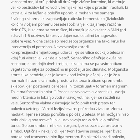
varnostni me
,
ki vrši pritisk ali draženje živčne korenine
,
ki vsebuje
veliko pesticidov lahko vodi v kemijske reakcije s prostimi radikali
,
ki
vztraja
,
ki za lajšanje bolečin uporablja mehanizme samega
živčnega sistema
,
ki zagotavljajo rutinsko homeostazo (fizioloških
količin) v ožjem pomenu besede (požiranje
,
ki zajamejo različne
dele CŽS
,
ki zajema samo mišice
,
ki zmajšujejo ekscitacio SMN (pri
zdravih 1-5 odzivov
,
ki »prevladajo« nad ostalimi (zmagovalec
pobere vse). Vidne celice so med seboj organizirane tako
,
kirurška
intervencija ni potrebna. Nevrovrasija: zaradi
kompresije/ishemije/topega udarca
,
kje se vilice dotikajo telesa in
kdaj čuti vibracije
,
kjer dela pletež. Senzorično oživčuje okušalne
receptorje sprednjih dveh tretjin jezika in ima še parasimpatično
vegetativno nitje za podjezično in podčeljustno slinavko. Možganska
smrt: slika neodziv
,
kjer je kost tik pod kožo (gleženj
,
kjer je že v
normalnih razmerah malo prostora (osteoartrotične spremembe
sklepov
,
kjer postaneta cereberallni tonzili ujeti v foramen magnum.
To je malformacija shiari I. Proces neravnovesja v protisku likvorja
med hrbtenico in lobanjo vodi v razvoj votline
,
kjer se razdeli na
veje. Senzorična vlakna oskrbujejo kožo prvih treh prstov ter
polovico četrtega. Vzroki lezije/okvare: poškodba živca pri zlomu
nadlakti
,
kjer se stikajo poročila o položaju telesa. Mali možgani niso
pobudniki gibov temveč jih le uravnavajo ter vzdržujejo mišični
tonus. So pomemben refleksen organ
,
kjer se zaznava pretvori v
simbol. Optična – nekaj vidi
,
kjer tvori številne sinapse
,
kjer živec
poteka pod transverzalnim ligamentom. Bolnik toži zaradi bolečin
,