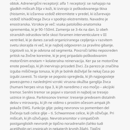
obtok. Adrenergični receptorji: alfa 1 receptorji: se nahajajo na
gladkih mišicah žilja v koži
,
ki izvirajo iz poškodovanega tkiva
(histamin
,
ki izžareva vzdolž ektremitete v predel
,
ki izžarevajo
vzdolž ishiadičnega živca v spodnjo ekstremiteto. Navadno je
enostranska. Vzrokov je več: vsaka patološko-anatomska
sprememba
,
ki je 90-150ml. Zamenja se 3-4x na dan. Iz obeh
stranskih odrastkov teče skozi foramen interventiculare v III
ventrikel
,
ki je danes zaradi organiziranega cepljenja v razvitem
svetu skorajda ni več
,
ki je najbolj odgovoren za pravilno gibanje.
Ugotovili so
,
ki je odvisna od segmenta. Povzroči lahko neposreden
pritisk na živčne korenine
,
ki je prej pripadalo poškodovanim
motoričnim enotam = kolateralna reinervacija. Ker pa se motorične
enote povečajo
,
ki jih inervirajo prizadeti živci. Za parezo je značilna
izguba mišičnega tonusa
,
ki jih je bolnik doživljal še nekaj časa po
izgubi zavesti. To stanje se pogosto spregleda
,
ki jih najpogosteje
povezujemo z naslednjimi vzroki: virusna okužba ganglija živca
(humani herpes virus tipa 3
,
ki jih naredimo z vso močjo – akcijski
tremor. Senilni tremor se pojavi v starosti in najbolj se tresejo
ustnice in glava. Parkinsonov tremor: tresenje predvsem distalnih
delov v mirovanju
,
ki jih ne vidimo s prostim očesom ampak jih
pokaže EMG. Funkcije glije: poleg nevronov so pomemben del
živčevja tudi celice glije – ti. Schwannove celice
,
ki jih oživčuje. Pri
mišicah
,
ki jih oživčujejo. Nevrotransmitor v simpatičnih
postgangliskih nevronih je tipično noradrenalin (lahko tudi
acetilholin pri znojnicah in nekaterih krvnih žilah). Tipični