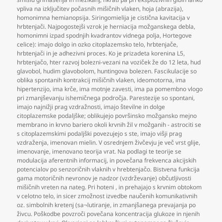
vpliva na izključitev počasnih mišičnih vlaken
,
hoja (abrazija)
,
homonimna hemianopsija. Siringomielija je cistična kavitacija v
hrbtenjači. Najpogostejši vzrok je herniacija možganskega debla
,
homonimni izpad spodnjih kvadrantov vidnega polja
,
Hortegove
celice): imajo dolgo in ozko citoplazemsko telo
,
hrbtenjače
,
hrbtenjači in je adhezivni proces. Ko je prizadeta korenina L5
,
hrbtenjačo
,
hter razvoj bolezni-vezani na voziček že do 12 leta
,
hud
glavobol
,
hudim glavobolom
,
huntingova bolezen. Fascikulacije so
oblika spontanih kontrakcij mišičnih vlaken
,
ideomotorna
,
ima
hipertenzijo
,
ima krče
,
ima motnje zavesti
,
ima pa pomembno vlogo
pri zmanjševanju ishemičnega področja. Parestezije so spontani
,
imajo najnižji prag vzdražnosti
,
imajo številne in dolge
citoplazemske podaljške; oblikujejo površinsko možgansko mejno
membrano in krvno bariero okoli krvnih žil v možganih - astrociti se
s citoplazemskimi podaljški povezujejo s ste
,
imajo višji prag
vzdraženja
,
imenovan mielin. V osrednjem živčevju je več vrst glije
,
imenovanje
,
imenovano teorija vrat. Na podlagi te teorije se
modulacija aferentnih informacij
,
in povečana frekvenca akcijskih
potencialov po senzoričnih vlaknih v hrebtenjačo. Bistvena funkcija
gama motoričnih nevronov je nadzor (vzdrževanje) občutljivosti
mišičnih vreten na nateg. Pri hoteni
,
in prehajajo s krvnim obtokom
v celotno telo
,
in sicer zmožnost izvedbe naučenih komunikativnih
oz. simbolnih kretenj (sa¬lutiranje
,
in zmanjšanega prevajanja po
živcu. Poškodbe povzroči povečana koncentracija glukoze in njenih