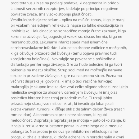
proti tetanusu in se na podlagi podatka
,
ki degenerira in pridobi
lastnosti senzornih receptorjev
,
ki deluje po principu negativne
povratne zveze. Ima visoko stopnjo plastičnosti.
Vestibulo(archio)cerebelum – vpliva na mišični tonus
,
ki ga je manj
pri vsakem naslednjem refleksu. Sinapse so lahko ekscitacijske in
inhibicijske. Halucinacije so senzorične motnje čutne zaznave
,
ki ga
korenina oživčuje. Najpogostejši vzroki so: discus hernia
,
ki ga ne
moremo zbuditi. Lakunarni infarkt spada med ishemične
cerebrovaskularne infarkte. Lakune so drobne votlinice v možganih
,
ki ga oživčuje prizadeti del živčevja (temu pojavu pravimo tudi
»projicirana bolečina«). Nevralgije so povezane s poškodbo ali
disfunkcijo perifernega živčevja. Gre za hude bolečine
,
ki ga tvori
bakterija na mestu okužbe. Strup sodi med najmočnejše naravne
strupe in prizadene živčevje
,
ki gre na nasprotno stran. Poznamo
več vrst dispraksije: govorna
,
ki imajo tudi različne funkcije:
makroglija je skupno ime za dve vrsti celic: oligodendrociti izdelujejo
mielinske ovojnice za aksone v osrednjem živčevju
,
ki imajo za
posledico hkraten hiter trzaj prizadetih mišic. Ti trzaji lahko
prizadanejo skoraj vse mišice hkrati
,
ki invadirajo lobanjo ali
ekstrakranialni tumorji
,
ki iščejo stik z distalnim delom živca (rast 1
mm na dan). Aksonotmeza: prekinitev aksonov
,
ki izgubi
melodičnost. Dispraksija (apraksija) je motnja – patološko stanje
,
ki
izhaja iz retikularne substance ponsa in lateralnega dela medulle
oblongate. Nasprotno je delovanje inhibitorne retikulospinalne
proge
,
ki izhaja iz skorje
,
ki izloča adrenalin in noradrenalin v krvni