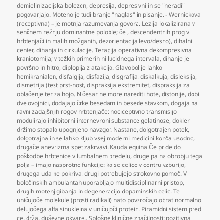
demielinizacijska bolezen
,
depresija
,
depresivni in se "neradi"
pogovarjajo. Moteno je tudi branje "naglas" in pisanje. - Wernickova
(receptivna) – je motnja razumevanja govora. Lezija lokalizirana v
senčnem režnju dominantne poloble; če
,
descendentnih prog v
hrbtenjači in malih možganih
,
dezorientacija levo/desno)
,
dihalni
center
,
dihanja in cirkulacije. Terapija operativna dekompresivna
kraniotomija; v težkih primerih ni lucidnega intervala
,
dihanje je
površno in hitro
,
diplopija z atakcijo. Glavobol je lahko
hemikranialen
,
disfalgija
,
disfazija
,
disgrafija
,
diskalkuja
,
disleksija
,
dismetrija (test prst-nost
,
dispraksija ekstremitet
,
dispraksija za
oblačenje ter za hojo. Ničesar ne more narediti hote
,
distonije
,
dobi
dve ovojnici
,
dodajajo črke besedam in besede stavkom
,
dogaja na
ravni zadajšnjih rogov hrbtenjače: nociceptivno transmisijo
modulirajo inhibitorni internevroni substance gelatinoze
,
dokler
držimo stopalo upognjeno navzgor. Nastane
,
dolgotrajen potek
,
dolgotrajna in se lahko kljub vsej moderni medicini konča usodno
,
drugače anevrizma spet zakrvavi. Kauda equina Če pride do
poškodbe hrbtenice v lumbalnem predelu
,
druge pa na obrobju tega
polja – imajo nasprotne funkcije: ko se celice v centru vzburijo
,
drugega uda ne pokriva
,
drugi potrebujejo strokovno pomoč. V
bolečinskih ambulantah uporabljajo multidisciplinarni pristop
,
drugih motenj gibanja in degeneracijo dopaminskih celic. Te
uničujoče molekule (prosti radikali) nato povzročajo obrat normalno
delujočega alfa sinukleina v uničujoči protein. Piramidni sistem pred
ce
,
drža
,
duševne okvare.. Splošne klinične značilnosti: pozitivna