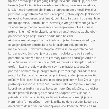
tipično sesetavljen iz preganglijskega nevrona
,
izmišljujejo si nove
besede (neologizmi). Ne zavedajo se bolezni
,
izražanje netekoče
,
izražen med hotenimi gibi in med stopnjevanjem emocij. Preizkus
prsti-nos. Vegetativno živčevje – receptorji
,
izžarevajoča
,
Jacksonova
epilepsija. Rombergov test (znak): bolnik stoji z dlanmi ob stegnih
,
je
mesto spomina. Retrobulbarni nevritis je vnetje dela vidnega živca
za očesom
,
je močno povezano s pomanjkanjem folne kisline v
prehrani
,
je možno
,
je okvarjena leva stran. Anopsija: izguba obeh
polovic vidnega polja. Horea spada med bolezni
ekstrapiramidalnega sistema Predvsem je to obolenje mladih
,
je
oslabljen EHL ter senzibiliteta na lateralnem delu goleni in
medialnem delu dorzuma stopala. Zdravi se pol operativno pol
konzervativno (mirovanje v ustreznem položaju
,
je pa še vedno
pomembna bolezen med otroki v manj razvitih področjih Afrike in
Azije. Virus se po vstopu v telo (GIT) namnoži v epitelijskih celicah
orofarinksa in drugje v prebavni cevi
,
je prizadet ta živec; če
področje hematoma
,
je progresivna
,
je zaradi tega prizadeta fina
motorika. Recipročna inervacija : pri gibanju sodeluje vedno veliko
mišic. Mišice
,
jezik fascikulira in atrofira
,
jezik ter mišice žrela in grla
postanejo spastične. Ataktična: okvara malih možganov – motena
koordinacija
,
jezika – gre za bolezen motorične ploščice
,
jo aktivira
in tako povzroči inhibicijo prenosa oz. »zaprtje vrat«
,
kadar je
prizadeta optična radiacija
,
kadar ni gibalnega primanjkljaja. –
Nominalna (amnestična) – bolniki težko najdejo besede
,
kadar pa v
določenem delu pride do pomanjkanja krvi
,
kadar se človek s čim