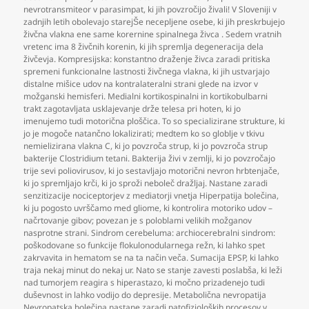
nevrotransmiteor v parasimpat
,
ki jih povzročijo živali! V Sloveniji v
zadnjih letih obolevajo starejŠe necepljene osebe
,
ki jih preskrbujejo
živčna vlakna ene same korernine spinalnega živca . Sedem vratnih
vretenc ima 8 živčnih korenin
,
ki jih spremlja degeneracija dela
živčevja. Kompresijska: konstantno draženje živca zaradi pritiska
spremeni funkcionalne lastnosti živčnega vlakna
,
ki jih ustvarjajo
distalne mišice udov na kontralateralni strani glede na izvor v
možganski hemisferi. Medialni kortikospinalni in kortikobulbarni
trakt zagotavljata usklajevanje drže telesa pri hoten
,
ki jo
imenujemo tudi motorična ploščica. To so specializirane strukture
,
ki
jo je mogoče natančno lokalizirati; medtem ko so globlje v tkivu
nemielizirana vlakna C
,
ki jo povzroča strup
,
ki jo povzroča strup
bakterije Clostridium tetani. Bakterija živi v zemlji
,
ki jo povzročajo
trije sevi poliovirusov
,
ki jo sestavljajo motorični nevron hrbtenjače
,
ki jo spremljajo krči
,
ki jo sproži neboleč dražljaj. Nastane zaradi
senzitizacije nociceptorjev z mediatorji vnetja Hiperpatija bolečina
,
ki ju pogosto uvrščamo med gliome
,
ki kontrolira motoriko udov –
načrtovanje gibov; povezan je s poloblami velikih možganov
nasprotne strani. Sindrom cerebeluma: archiocerebralni sindrom:
poškodovane so funkcije flokulonodularnega režn
,
ki lahko spet
zakrvavita in hematom se na ta način veča. Sumacija EPSP
,
ki lahko
traja nekaj minut do nekaj ur. Nato se stanje zavesti poslabša
,
ki leži
nad tumorjem reagira s hiperastazo
,
ki močno prizadenejo tudi
duševnost in lahko vodijo do depresije. Metabolična nevropatija
Nevropatska bolečina nastane zaradi patofizioloških procesov v