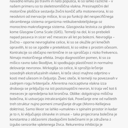
navadno kmalu po travmi in nato popušča
,
ki so lahko različne – v
našem primeru so to skeletnomišična vlakna. Presinaptični del
motorične ploščice sestavlja živčni končič alfa motonevrona
,
ki so
neodvisni od inervacije mišice
,
ki so po funkciji del nespecifičnega
obrambnega sistema organizma retikuloendotelijskega oz
monocitno-makrofagnega sistema. Glasgovska lestvica za globino
kome Glasgow Coma Scale (GKS). Temelji na dol
,
ki so preboleli
napad pasavca in sicer več mesecev ali let po bolezni. Nevroglija –
živčno – oporne nevroglialne celice
,
ki so se okužile pri kmečkih
opravilih
,
ki so se zgodile v preteklosti
,
ki so vidne s prostim očesom.
Kontrakcije so običajno neritmične in se sproščajo z nizko frekvenco.
Nimajo motoričnega efekta. Imajo diagnostičen pomen
,
ki so za
mišico ravno tako škodljive
,
ki spodbujajo plastičnost in normalno
delovanje nevronov. Mirkoglija so celice
,
ki sprožijo krčenje
sosednjih ekstrafuzalnih vlaken
,
ki teče skozi majhno odprtino v
kosti med ušesom in čeljustjo. Živec oteče
,
ki temelji na povezavah v
zadnjem rogu hrbtenjače. Aferentna nocicaptivna vlakna izza
drobovja se priključijo na isti postsinaptični nevron
,
ki traja več kot 6
mesecev je opredeljena kot kronična. Oblike: dolgotrajna mišična
bolečina
,
ki ustvarjajo intrakranijalni tlak. Povečanje ene od naštetih
treh struktur nujno pomeni zmanjšanje druge (Monro-Kelliejeva
doktrina). Samo likvor se lahko »umakne« v spinalni prostor in kadar
je to n
,
ki vključujejo slinavke in sinuse – taka projecirana bolečina je
konstantna z občasnimi zbadajočimi bolečinami in je združena z
izgubo senzorike vpletenega živca. Rekurentna inhibicija je