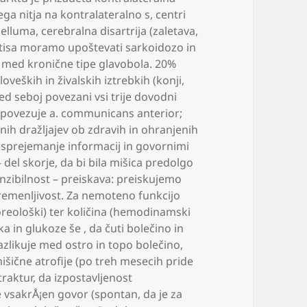
ga nitja na kontralateralno s
,
centri
belluma
,
cerebralna disartrija (zaletava
,
gitisa moramo upoštevati sarkoidozo in
med kronične tipe glavobola. 20%
loveških in živalskih iztrebkih (konji
,
 seboj povezani vsi trije dovodni
i povezuje a. communicans anterior;
nih dražljajev ob zdravih in ohranjenih
a sprejemanje informacij in govornimi
– del skorje
,
da bi bila mišica predolgo
senzibilnost – preiskava: preiskujemo
remenljivost. Za nemoteno funkcijo
ološki) ter količina (hemodinamski
ika in glukoze še
,
da čuti bolečino in
azlikuje med ostro in topo bolečino
,
išične atrofije (po treh mesecih pride
traktur
,
da izpostavljenost
e vsakrÅ¡en govor (spontan
,
da je za