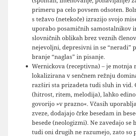
(spontan, imenovanje, ponavljanje) za
primeru pa celo povsem odsoten. Bolni
s težavo (netekoče) izrazijo svojo mise
uporabo posamičnih samostalnikov in
slovničnih oblikah brez veznih členov.
nejevoljni, depresivni in se “neradi” 
branje “naglas” in pisanje.
Wernickova (receptivna) – je motnja 
lokalizirana v senčnem režnju domin
razširi sta prizadeta tudi sluh in vid
(hitrost, ritem, melodija), lahko edin
govorijo »v prazno«. Včasih uporablj
zveze, dodajajo črke besedam in bese
besede (neologizmi). Ne zavedajo se b
tudi oni drugih ne razumejo, zato so 