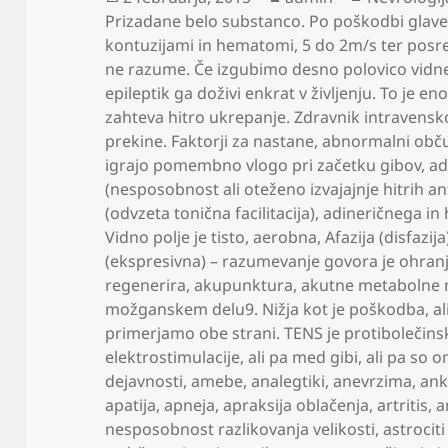
dne
Prizadane belo substanco. Po poškodbi glav
kontuzijami in hematomi
,
5 do 2m/s ter posre
ne razume. Če izgubimo desno polovico vidn
epileptik ga doživi enkrat v življenju. To je eno
zahteva hitro ukrepanje. Zdravnik intravensko 
prekine. Faktorji za nastane
,
abnormalni občut
igrajo pomembno vlogo pri začetku gibov
,
ad
(nesposobnost ali oteženo izvajajnje hitrih a
(odvzeta tonična facilitacija)
,
adineričnega in 
Vidno polje je tisto
,
aerobna
,
Afazija (disfazij
(ekspresivna) – razumevanje govora je ohran
regenerira
,
akupunktura
,
akutne metabolne 
možganskem delu9. Nižja kot je poškodba
,
al
primerjamo obe strani. TENS je protibolečins
elektrostimulacije
,
ali pa med gibi
,
ali pa so 
dejavnosti
,
amebe
,
analegtiki
,
anevrzima
,
ank
apatija
,
apneja
,
apraksija oblačenja
,
artritis
,
a
nesposobnost razlikovanja velikosti
,
astrocit