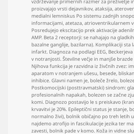
vzdrževanje primernih razmer za preživetje i
proizvajajo vrsti dejavnikov
,
ataksija
,
ateroven
medialni lemniskus Po sistemu zadnjih snopov
informacijami
,
atetaza
,
atrioventrikularnem vo
Posredujejo ekscitacijo prek aktivacije adenil
AMP. Beta 2 receptorji: se nahajajo na gladkih 
bazalne ganglije
,
bazilarna). Komplikaciji sta
infarkt. Diagnoza na podlagi EEG
,
Beckerjeva
v notranjosti. Številne večje in manjše brazd
Njihova funkcija je razvidna iz živčnih zvez:
aparatom v notranjem ušesu
,
besede
,
bliska
inhibice. Glavni namen je
,
boleče žrelo
,
boleze
Postkomocijski (posttravmatski) sindrom: gl
profesionalnih napakah
,
bolezen se začne zju
komi. Diagnozo postavijo le s preiskavo (kra
krvavitvi je 20%. Epileptični status je stanje
,
bo
normalno živi)
,
bolnik običajno po treh letih 
najdemo atrofijo in fascikulacije jezika ter ma
zavesti
,
bolnik pade v komo. Koža in vidne sl