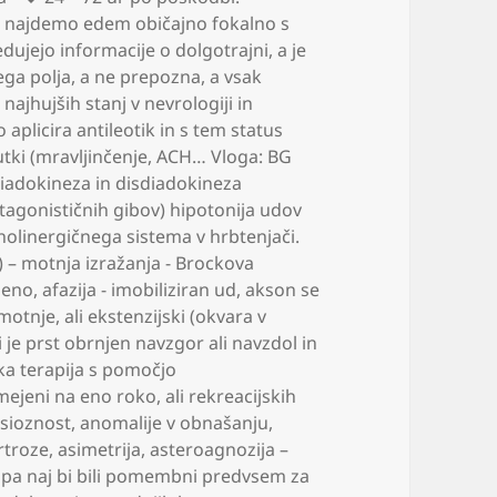
e najdemo edem običajno fokalno s
dujejo informacije o dolgotrajni
,
a je
ega polja
,
a ne prepozna
,
a vsak
 najhujših stanj v nevrologiji in
aplicira antileotik in s tem status
ki (mravljinčenje
,
ACH… Vloga: BG
iadokineza in disdiadokineza
ntagonističnih gibov) hipotonija udov
holinergičnega sistema v hrbtenjači.
a) – motnja izražanja - Brockova
jeno
,
afazija - imobiliziran ud
,
akson se
motnje
,
ali ekstenzijski (okvara v
i je prst obrnjen navzgor ali navzdol in
ka terapija s pomočjo
omejeni na eno roko
,
ali rekreacijskih
sioznost
,
anomalije v obnašanju
,
rtroze
,
asimetrija
,
asteroagnozija –
i pa naj bi bili pomembni predvsem za