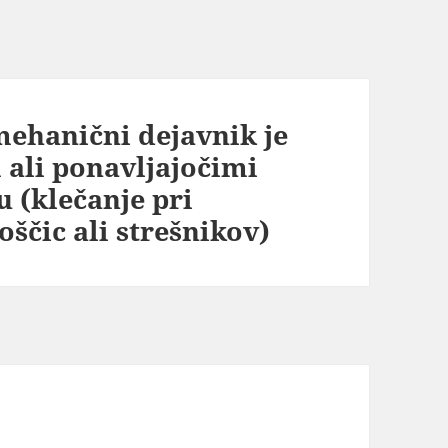
mehanični dejavnik je
 ali ponavljajočimi
u (klečanje pri
ščic ali strešnikov)