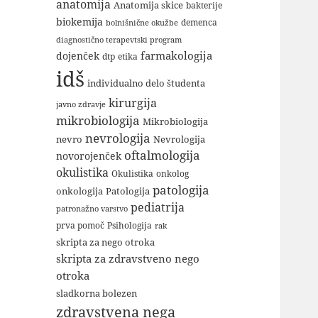
anatomija
Anatomija skice
bakterije
biokemija
demenca
bolnišnične okužbe
diagnostično terapevtski program
farmakologija
dojenček
dtp
etika
idš
individualno delo študenta
kirurgija
javno zdravje
mikrobiologija
Mikrobiologija
nevrologija
nevro
Nevrologija
oftalmologija
novorojenček
okulistika
Okulistika
onkolog
patologija
onkologija
Patologija
pediatrija
patronažno varstvo
Psihologija
prva pomoč
rak
skripta za nego otroka
skripta za zdravstveno nego
otroka
sladkorna bolezen
zdravstvena nega