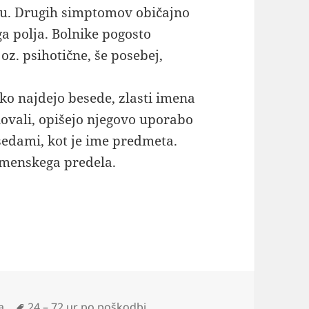
nju. Drugih simptomov običajno
a polja. Bolnike pogosto
z. psihotične, še posebej,
ko najdejo besede, zlasti imena
ovali, opišejo njegovo uporabo
sedami, kot je ime predmeta.
emenskega predela.
Oznake
a
24 – 72 ur po poškodbi.