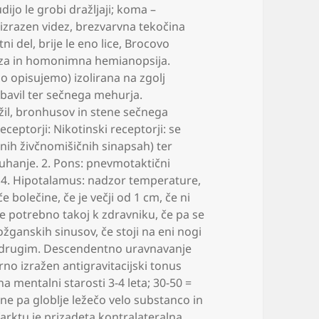
dijo le grobi dražljaji; koma –
izrazen videz
,
brezvarvna tekočina
tni del
,
brije le eno lice
,
Brocovo
eza in homonimna hemianopsija.
o opisujemo) izolirana na zgolj
ebavil ter sečnega mehurja.
žil
,
bronhusov in stene sečnega
ceptorji: Nikotinski receptorji: se
etnih živčnomišičnih sinapsah) ter
uhanje. 2. Pons: pnevmotaktični
o 4. Hipotalamus: nadzor temperature
,
če bolečine
,
če je večji od 1 cm
,
če ni
e potrebno takoj k zdravniku
,
če pa se
ožganskih sinusov
,
če stoji na eni nogi
ed drugim. Descendentno uravnavanje
no izražen antigravitacijski tonus
na mentalni starosti 3-4 leta; 30-50 =
ne pa globlje ležečo velo substanco in
arktu je prizadeta kontralateralna