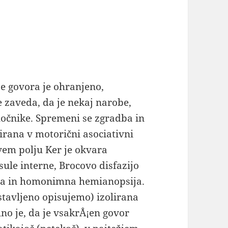
e govora je ohranjeno,
e zaveda, da je nekaj narobe,
očnike. Spremeni se zgradba in
zirana v motorični asociativni
vem polju Ker je okvara
sule interne, Brocovo disfazijo
za in homonimna hemianopsija.
stavljeno opisujemo) izolirana
lno je, da je vsakrÅ¡en govor