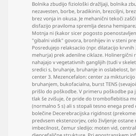
Bolnika zbudijo fiziološki dražljaji
,
bolnika zbu
nezavesten
,
borbe
,
bradikinin
,
brezciljni
,
brez
brez vonja in okusa. Je mehanični tekoči zašči
disfazijo praviloma spremlja desna hemipar
Motnja ni (kakor sicer pogosto poenostavljen
"gibalni vidik" govora
,
bronhijev in v steni pr
Posredujejo relaksaciio (npr. dilatacijo krvnih 
mehurja) prek adenilne ciklaze. Holinergični re
nahajajo v vegetativnih ganglijih (tudi v skel
sredici s
,
bruhanje
,
bruhanje in oslabelost
,
br
center 3. Mezencefalon: center za mikturicij
bruhanjem
,
bukofacialna
,
burst TENS (sevajo
prišlo do poškodbe. V primeru poškodbe pa j
tlak še zvišuje
,
če pride do tromboflebitisa m
(normalno 5 s) ali s stopali tesno enega pr
bolečine Decerebracijska rigidnost (prekomer
predvsem ekstenzorjev
,
celo življenje ostane 
imbecilnost
,
čemur sledijo: moten vid
,
central
diencefalične strukture. Pri enostranskem inf