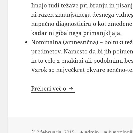
Imajo tudi težave pri branju in pisa
ni-razen zmanjšanega desnega vidneg
napačno diagnosticirajo kot zmedene o
kadar ni gibalnega primanjkljaja.
Nominalna (amnestična) – bolniki tež
predmetov. Namesto da bi jih poimen
in to celo z enakimi ali podobnimi be
Vzrok so največkrat okvare senčno-t
Nevrologija
Preberi več o
Objavljeno
Avtor
Kategorije
2 februarja, 2015
admin
Nevrologij