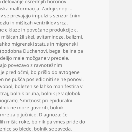
n delovanje osrednjih horonov –
ska malformacija. Zadnji snopi –
 se prevajajo impulzi s senzoričnimi
zlu in mišicah ventriklov srca.
ne ciklaze in povečane produkcije c.
mišicah žil skel
,
avitaminoze
,
balizmi
,
 lahko migrenski status in migrenski
 (podobna Duchenovi
,
bega
,
belina pa
e delijo male možgane v predele.
 imajo povezavo z ravnotežnim
nje pred očmi
,
bo prišlo do avtogene
n ne pušča posledic niti se ne ponovi.
avobol
,
bolezen se lahko manifestira v
traj
,
bolnik bruha
,
bolnik je v globoki
niogram). Smrtnost pri epiduralni
lnik ne more govoriti
,
bolnik
umre za pljučnico. Diagnoza: če
lih mišic roke
,
bolnik pa vmes pride do
uznice so blede
,
bolnik se zaveda
,