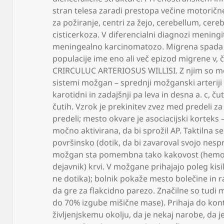
stran telesa zaradi prestopa večine motorične
za požiranje
,
centri za žejo
,
cerebellum
,
cere
cisticerkoza. V diferencialni diagnozi menin
meningealno karcinomatozo. Migrena spada 
populacije ime eno ali več epizod migrene v
,
č
CRIRCULUC ARTERIOSUS WILLISI. Z njim so med
sistemi možgan – sprednji možganski arterij
karotidni in zadajšnji pa leva in desna a. c
,
čut
čutih. Vzrok je prekinitev zvez med predeli z
predeli; mesto okvare je asociacijski korteks 
močno aktivirana
,
da bi sprožil AP. Taktilna 
površinsko (dotik
,
da bi zavaroval svojo nesp
možgan sta pomembna tako kakovost (hemore
dejavnik) krvi. V možgane prihajajo poleg kis
ne dotika); bolnik pokaže mesto bolečine in r
da gre za flakcidno parezo. Značilne so tudi m
do 70% izgube mišične mase). Prihaja do kon
življenjskemu okolju
,
da je nekaj narobe
,
da j