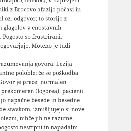
tikajoč (netekoč), v najtežjem
ki z Brocovo afazijo počasi in
l oz. odgovor; to storijo z
 glagolov v enostavnih
 Pogosto so frustrirani,
pogovarjajo. Moteno je tudi
razumevanja govora. Lezija
antne poloble; če se poškodba
. Govor je precej normalen
o prekomeren (logorea), pacienti
ajo napačne besede in besedne
de stavkom, izmišljujejo si nove
olezni, nihče jih ne razume,
pogosto nestrpni in napadalni.