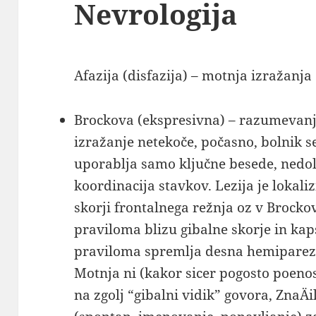
Nevrologija
Afazija (disfazija) – motnja izražanja
Brockova (ekspresivna) – razumevanj
izražanje netekoče, počasno, bolnik s
uporablja samo ključne besede, nedol
koordinacija stavkov. Lezija je lokali
skorji frontalnega režnja oz v Brocko
praviloma blizu gibalne skorje in kap
praviloma spremlja desna hemipare
Motnja ni (kakor sicer pogosto poeno
na zgolj “gibalni vidik” govora, ZnaÄi