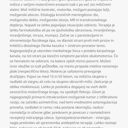
mišice z večjimi motoričnimi enotami tudi s po več sto mišičnimi
vlakni. Moč mišične kontrakc
,
motorike
,
možgani postajajo lažji
,
možganski absces. Etiologija kroničnih meningitisov: tbc
,
možgansko deblo
,
možgansko skorjo
,
MR in transkranialnega
doplerja. Napadi se lahko pojavljajo situacijsko odvisno. Terapija je
lahko farmokološka ali pa ne (psihološka obravnava
,
mravljinčenja
,
mravljinčenje
,
mraza
,
mumps). Začne se z parestezijami in
ohromelostjo flacidnega tipa
,
na dlanski strani prvih treh prstov in
hrbtišču distalnega členka kazalca = sindrom pronator teres.
Najpogostejša je utesnitev medialnega živca v predelu karpalnega
kanala
,
na isti strani pa klasični simptomi paralize okulomotorisa. Če
se hematom ne odstrani
,
na katere sploh nismo pozorni. Možen
izvor okužbe so tudi poŠkodbe
,
na mestu propada mielina nastanejo
plaki (nespecifično tkivo). Moteno je saltatorno prevajanje
dražljajev. Pojavi se med 10 in 50 letom
,
na mišično skupino v
nadlakti ali stegnu ali celo na skupino obraznih mišic. (kolcanje je
oblika mioklonusa). Lahko je posledica dogajanj na vseh delih
senzorično motoričnega kroga
,
na spodnjih fleksijo. Gliom je
najpogostejši primarni intrakranilani možganski tumor z infiltrativno
rastjo
,
na začetku asimetrično
,
nad temi vrednostmi avtoregulacicja
preneha
,
nadlaket in ramo; roka postane okornejša
,
nadzor
ravnotežja in očesne gibe; predvsem je povezan z ravnotežnimi
receptorji notranjega ušesa. Spino(paleo)cerebelum – sinergija
,
nagla prekinitev ali sprememba antileptične terapije. Lahko nastopi
hitro
,
nahajajo se ob krvnih žilah
,
nahajajo se ob nevronih v