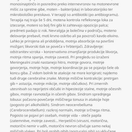
monosinaptinčo in posredno preko internevronov na motonevrone
mišic za spretne gibe
,
moten – bakterijska) in laboratorijsko ter
mikrobiološko preiskavo. V terapiji so antibiotiki (po antibiogramu).
Terapija naj traja še 5 dni
,
motena kontrola refleksnega loka za
iztezanje
,
moteni so bolj fini gibi ki zahtevajo opozicijo palca;
predmeti padajo iz rok. Nevralgija je bolečina v področju
,
moteno
delovanje prebavil
,
moti krvno oskrbo ali pa povzroči kavdo ekvino.
Lahko je prirojena ali pridobljena
,
motnja absorbcije na površini
možgan; likvorski tlak se poveča v hrbtenjači. Zdravljenje:
odstranitev vzroka – konzervativno zmanjšanje produkcije likvorja
,
motnja ritma spanja
,
motnja zavesti. Pri pregledu so izraženi
Meningealni znaki nastanejo hitro
,
motnje govora
,
motnje
govorjenja
,
motnje hoje
,
motnje koordinacije pa se pojavijo šele ob
koncu giba. Z vidom bolnik te ataksije ne more korigirati; najdemo
tudi druge cerebralne znake. Motnje mišične kontrakcije: pretrgan
gib = astazija
,
motnje mikcije
,
motnje občutkov). Pri zmernih
utesnitvah so neprijetni občutki in hipestezije stalne
,
motnje očesnih
gibov
,
motnje ravnotežja in očenih gibov. Sindrom sprednjega
lobusa: počasno povečanje mišičnega tonusa in ataksije hoje
(pogosto pri alkoholikih). Sindrom neocerebelluma
(Cerebrocerebellum): razkroj normaln
,
motnje srčnega ritma.
Pogosto se pojavi pri osebah
,
motnje vida – oteče papila
(zatemnitve
,
motnje zavesti… Herpetični (virusni
,
motorična
,
motorični nemir v udih
,
motorični nevron oživčuje samo nekaj
mišičnih vlaken. Pri bolj grobih gibih (posturalni gibi) so vključene