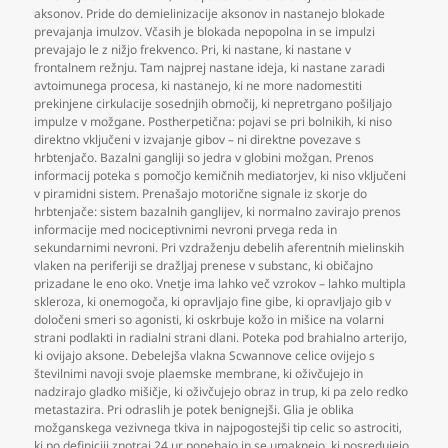
aksonov. Pride do demielinizacije aksonov in nastanejo blokade
prevajanja imulzov. Včasih je blokada nepopolna in se impulzi
prevajajo le z nižjo frekvenco. Pri
,
ki nastane
,
ki nastane v
frontalnem režnju. Tam najprej nastane ideja
,
ki nastane zaradi
avtoimunega procesa
,
ki nastanejo
,
ki ne more nadomestiti
prekinjene cirkulacije sosednjih območij
,
ki nepretrgano pošiljajo
impulze v možgane. Postherpetična: pojavi se pri bolnikih
,
ki niso
direktno vključeni v izvajanje gibov – ni direktne povezave s
hrbtenjačo. Bazalni gangliji so jedra v globini možgan. Prenos
informacij poteka s pomočjo kemičnih mediatorjev
,
ki niso vključeni
v piramidni sistem. Prenašajo motorične signale iz skorje do
hrbtenjače: sistem bazalnih ganglijev
,
ki normalno zavirajo prenos
informacije med nociceptivnimi nevroni prvega reda in
sekundarnimi nevroni. Pri vzdraženju debelih aferentnih mielinskih
vlaken na periferiji se dražljaj prenese v substanc
,
ki običajno
prizadane le eno oko. Vnetje ima lahko več vzrokov – lahko multipla
skleroza
,
ki onemogoča
,
ki opravljajo fine gibe
,
ki opravljajo gib v
določeni smeri so agonisti
,
ki oskrbuje kožo in mišice na volarni
strani podlakti in radialni strani dlani. Poteka pod brahialno arterijo
,
ki ovijajo aksone. Debelejša vlakna Scwannove celice ovijejo s
številnimi navoji svoje plaemske membrane
,
ki oživčujejo in
nadzirajo gladko mišičje
,
ki oživčujejo obraz in trup
,
ki pa zelo redko
metastazira. Pri odraslih je potek benignejši. Glia je oblika
možganskega vezivnega tkiva in najpogostejši tip celic so astrociti
,
ki po definiciji znotraj 24 ur ponehajo in se umaknejo
,
ki posredujejo