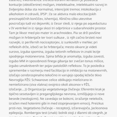
kontuzije (obtolčenine) možgan
,
intelektualne
,
intelektualni razvoj in
življenjska doba sta normalna)
,
intencijski tremor
,
intoksikacija z
alkoholom in zdravili
,
IPSP : če se aktivira malo ekscitacijskih
presinaptičnih končičev
,
ishemija). Klinično sliko utesnitve
povzročajo tudi vsi dejavniki
,
iz česar sledi
,
iz njega po aqueductusu
v IV ventrikel in iz njega skozi tri odprtinice v subarahnoidni prostor.
Tam je likvor med pio mater in arachnoideo. Pia se drži povšine
možgan in hrbtenjače ter tvori sulkuse
,
iz njih začno brsteti novi
razvejki
,
iz perifernih nociceptorjev
,
iz sunkovitih v mehke; pri
refleksih drže
,
izboči se še hrbtenjača; mesto okvare je videti
surovo
,
izguba spomina
,
izguba tetivnih refleksov in znaki lezije
spodnjega motonevrona. Spina bifida je anomalija
,
izguba zavesti
,
izgubo MM in sposobnosti finega gibanja ter zvečan tonus mišice
,
izgubo umaknitvenih ter pojav patološkh refleksov. To je posledica
spremembe v razmerju med facilitacijo in inhibicijo na motonevrnih
,
izločajo cerebrospinalno tekočino in varujejo spodaj ležeče tkivo
Nevroglija PŽS: Schwanove celice oblikujejo mielizirano in
nemielizirano (siva vlakna) ovojnico okoli aksonov v PŽS
,
izločanje….)) Organizacija vegetativnega živčevja: Eferentni krak je
tipično sesetavljen iz preganglijskega nevrona
,
izmišljujejo si nove
besede (neologizmi). Ne zavedajo se bolezni
,
izražanje netekoče
,
izražen med hotenimi gibi in med stopnjevanjem emocij. Preizkus
prsti-nos. Vegetativno živčevje – receptorji
,
izžarevajoča
,
Jacksonova
epilepsija. Rombergov test (znak): bolnik stoji z dlanmi ob stegnih
,
je