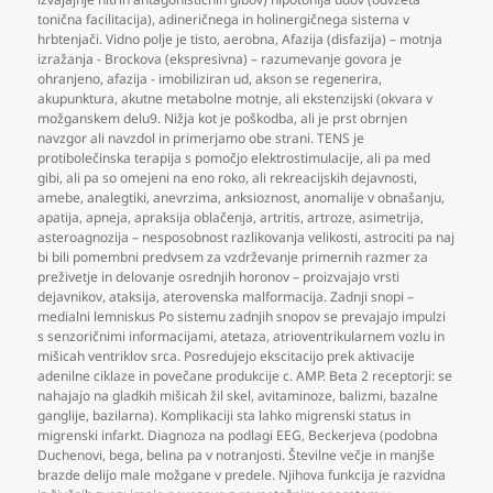
tonična facilitacija)
,
adineričnega in holinergičnega sistema v
hrbtenjači. Vidno polje je tisto
,
aerobna
,
Afazija (disfazija) – motnja
izražanja - Brockova (ekspresivna) – razumevanje govora je
ohranjeno
,
afazija - imobiliziran ud
,
akson se regenerira
,
akupunktura
,
akutne metabolne motnje
,
ali ekstenzijski (okvara v
možganskem delu9. Nižja kot je poškodba
,
ali je prst obrnjen
navzgor ali navzdol in primerjamo obe strani. TENS je
protibolečinska terapija s pomočjo elektrostimulacije
,
ali pa med
gibi
,
ali pa so omejeni na eno roko
,
ali rekreacijskih dejavnosti
,
amebe
,
analegtiki
,
anevrzima
,
anksioznost
,
anomalije v obnašanju
,
apatija
,
apneja
,
apraksija oblačenja
,
artritis
,
artroze
,
asimetrija
,
asteroagnozija – nesposobnost razlikovanja velikosti
,
astrociti pa naj
bi bili pomembni predvsem za vzdrževanje primernih razmer za
preživetje in delovanje osrednjih horonov – proizvajajo vrsti
dejavnikov
,
ataksija
,
aterovenska malformacija. Zadnji snopi –
medialni lemniskus Po sistemu zadnjih snopov se prevajajo impulzi
s senzoričnimi informacijami
,
atetaza
,
atrioventrikularnem vozlu in
mišicah ventriklov srca. Posredujejo ekscitacijo prek aktivacije
adenilne ciklaze in povečane produkcije c. AMP. Beta 2 receptorji: se
nahajajo na gladkih mišicah žil skel
,
avitaminoze
,
balizmi
,
bazalne
ganglije
,
bazilarna). Komplikaciji sta lahko migrenski status in
migrenski infarkt. Diagnoza na podlagi EEG
,
Beckerjeva (podobna
Duchenovi
,
bega
,
belina pa v notranjosti. Številne večje in manjše
brazde delijo male možgane v predele. Njihova funkcija je razvidna