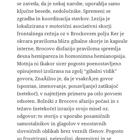
se zaveda, da je nekaj narobe, uporablja samo
ključne besede, nedoločnike. Spremeni se
zgradba in koordinacija stavkov. Lezija je
lokalizirana v motorični asociativni skorji
frontalnega režnja oz v Brockovem polju Ker je
okvara praviloma blizu gibalne skorje in kapsule
interne, Brocovo disfazijo praviloma spremlja
desna hemipareza in homonimna hemianopsija.
Motnja ni (kakor sicer pogosto poenostavljeno
opisujemo) izolirana na zgolj “gibalni vidik”
govora, ZnaÄilno je, da je vsakrÅ¡en govor
(spontan, imenovanje, ponavljanje) zatikajoč
(netekoč), v najtežjem primeru pa celo povsem
odsoten. Bolniki z Brocovo afazijo počasi in s
težavo (netekoče) izrazijo svojo misel oz.
odgovor; to storijo z uporabo posamičnih
samostalnikov in glagolov v enostavnih
slovničnih oblikah brez veznih členov. Pogosto
so frustrirani, nejevoljni, depresivni in se