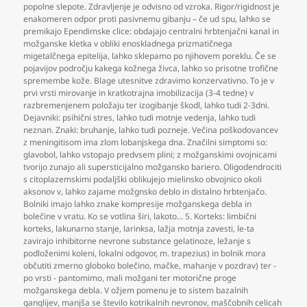
popolne slepote. Zdravljenje je odvisno od vzroka. Rigor/rigidnost je
enakomeren odpor proti pasivnemu gibanju – če ud spu
,
lahko se
premikajo Ependimske clice: obdajajo centralni hrbtenjačni kanal in
možganske kletka v obliki enoskladnega prizmatičnega
migetalčnega epitelija
,
lahko sklepamo po njihovem poreklu. Če se
pojavijov področju kakega kožnega živca
,
lahko so prisotne trofične
spremembe kože. Blage utesnitve zdravimo konzervativno. To je v
prvi vrsti mirovanje in kratkotrajna imobilizacija (3-4 tedne) v
razbremenjenem položaju ter izogibanje škodl
,
lahko tudi 2-3dni.
Dejavniki: psihični stres
,
lahko tudi motnje vedenja
,
lahko tudi
neznan. Znaki: bruhanje
,
lahko tudi pozneje. Večina poškodovancev
z meningitisom ima zlom lobanjskega dna. Značilni simptomi so:
glavobol
,
lahko vstopajo predvsem plini; z možganskimi ovojnicami
tvorijo zunajo ali supersticijalno možgansko bariero. Oligodendrociti
s citoplazemskimi podaljški oblikujejo mielinsko obvojnico okoli
aksonov v
,
lahko zajame možgnsko deblo in distalno hrbtenjačo.
Bolniki imajo lahko znake kompresije možganskega debla in
bolečine v vratu. Ko se votlina širi
,
lakoto… 5. Korteks: limbični
korteks
,
lakunarno stanje
,
larinksa
,
lažja motnja zavesti
,
le-ta
zavirajo inhibitorne nevrone substance gelatinoze
,
ležanje s
podloženimi koleni
,
lokalni odgovor
,
m. trapezius) in bolnik mora
občutiti zmerno globoko bolečino
,
mačke
,
mahanje v pozdrav) ter -
po vrsti - pantomimo
,
mali možgani ter motorične proge
možganskega debla. V ožjem pomenu je to sistem bazalnih
ganglijev
,
manjša se število kotrikalnih nevronov
,
maščobnih celicah