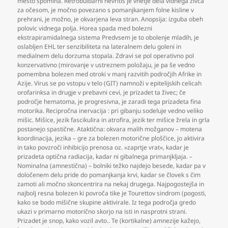
mesto spomina. Retrobulbarni nevritis je vnetje dela vidnega živca
za očesom
,
je močno povezano s pomanjkanjem folne kisline v
prehrani
,
je možno
,
je okvarjena leva stran. Anopsija: izguba obeh
polovic vidnega polja. Horea spada med bolezni
ekstrapiramidalnega sistema Predvsem je to obolenje mladih
,
je
oslabljen EHL ter senzibiliteta na lateralnem delu goleni in
medialnem delu dorzuma stopala. Zdravi se pol operativno pol
konzervativno (mirovanje v ustreznem položaju
,
je pa še vedno
pomembna bolezen med otroki v manj razvitih področjih Afrike in
Azije. Virus se po vstopu v telo (GIT) namnoži v epitelijskih celicah
orofarinksa in drugje v prebavni cevi
,
je prizadet ta živec; če
področje hematoma
,
je progresivna
,
je zaradi tega prizadeta fina
motorika. Recipročna inervacija : pri gibanju sodeluje vedno veliko
mišic. Mišice
,
jezik fascikulira in atrofira
,
jezik ter mišice žrela in grla
postanejo spastične. Ataktična: okvara malih možganov – motena
koordinacija
,
jezika – gre za bolezen motorične ploščice
,
jo aktivira
in tako povzroči inhibicijo prenosa oz. »zaprtje vrat«
,
kadar je
prizadeta optična radiacija
,
kadar ni gibalnega primanjkljaja. –
Nominalna (amnestična) – bolniki težko najdejo besede
,
kadar pa v
določenem delu pride do pomanjkanja krvi
,
kadar se človek s čim
zamoti ali močno skoncentrira na nekaj drugega. Najpogostejša in
najbolj resna bolezen ki povroča tike je Tourettov sindrom (pogosti
,
kako se bodo mišične skupine aktivirale. Iz tega področja gredo
ukazi v primarno motorično skorjo na isti in nasprotni strani.
Prizadet je snop
,
kako vozil avto.. Te (kortikalne) amnezije kažejo
,