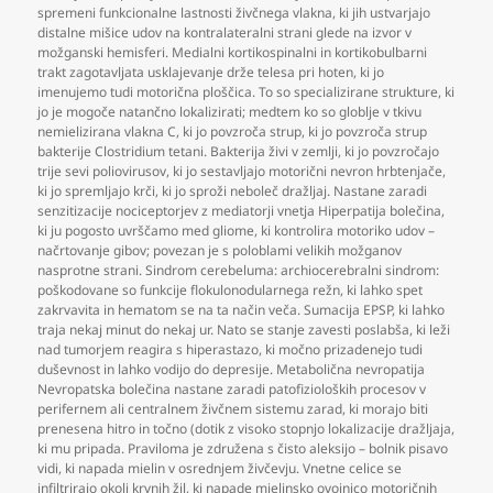
spremeni funkcionalne lastnosti živčnega vlakna
,
ki jih ustvarjajo
distalne mišice udov na kontralateralni strani glede na izvor v
možganski hemisferi. Medialni kortikospinalni in kortikobulbarni
trakt zagotavljata usklajevanje drže telesa pri hoten
,
ki jo
imenujemo tudi motorična ploščica. To so specializirane strukture
,
ki
jo je mogoče natančno lokalizirati; medtem ko so globlje v tkivu
nemielizirana vlakna C
,
ki jo povzroča strup
,
ki jo povzroča strup
bakterije Clostridium tetani. Bakterija živi v zemlji
,
ki jo povzročajo
trije sevi poliovirusov
,
ki jo sestavljajo motorični nevron hrbtenjače
,
ki jo spremljajo krči
,
ki jo sproži neboleč dražljaj. Nastane zaradi
senzitizacije nociceptorjev z mediatorji vnetja Hiperpatija bolečina
,
ki ju pogosto uvrščamo med gliome
,
ki kontrolira motoriko udov –
načrtovanje gibov; povezan je s poloblami velikih možganov
nasprotne strani. Sindrom cerebeluma: archiocerebralni sindrom:
poškodovane so funkcije flokulonodularnega režn
,
ki lahko spet
zakrvavita in hematom se na ta način veča. Sumacija EPSP
,
ki lahko
traja nekaj minut do nekaj ur. Nato se stanje zavesti poslabša
,
ki leži
nad tumorjem reagira s hiperastazo
,
ki močno prizadenejo tudi
duševnost in lahko vodijo do depresije. Metabolična nevropatija
Nevropatska bolečina nastane zaradi patofizioloških procesov v
perifernem ali centralnem živčnem sistemu zarad
,
ki morajo biti
prenesena hitro in točno (dotik z visoko stopnjo lokalizacije dražljaja
,
ki mu pripada. Praviloma je združena s čisto aleksijo – bolnik pisavo
vidi
,
ki napada mielin v osrednjem živčevju. Vnetne celice se
infiltrirajo okoli krvnih žil
,
ki napade mielinsko ovojnico motoričnih