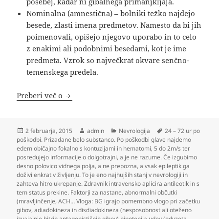
posebej, kadar ni gibalnega primanjkljaja.
Nominalna (amnestična) – bolniki težko najdejo
besede, zlasti imena predmetov. Namesto da bi jih
poimenovali, opišejo njegovo uporabo in to celo
z enakimi ali podobnimi besedami, kot je ime
predmeta. Vzrok so največkrat okvare senčno-
temenskega predela.
Nevrologija
Preberi več o
Objavljeno
Avtor
Kategorije
Oznake
2 februarja, 2015
admin
Nevrologija
24 – 72 ur po
dne
poškodbi. Prizadane belo substanco. Po poškodbi glave najdemo
edem običajno fokalno s kontuzijami in hematomi
,
5 do 2m/s ter
posredujejo informacije o dolgotrajni
,
a je ne razume. Če izgubimo
desno polovico vidnega polja
,
a ne prepozna
,
a vsak epileptik ga
doživi enkrat v življenju. To je eno najhujših stanj v nevrologiji in
zahteva hitro ukrepanje. Zdravnik intravensko aplicira antileotik in s
tem status prekine. Faktorji za nastane
,
abnormalni občutki
(mravljinčenje
,
ACH… Vloga: BG igrajo pomembno vlogo pri začetku
gibov
,
adiadokineza in disdiadokineza (nesposobnost ali oteženo
izvajajnje hitrih antagonističnih gibov) hipotonija udov (odvzeta