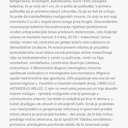
temperature
,
bruhanjem
,
bukofacialna
,
burst TENS (sevajoče
bolečine
,
če je večji od 1 cm
,
če ni prišlo do poškodbe. V primeru
poškodbe pa je potrebno takoj k zdravniku
,
če pa se tlak še zvišuje
,
če pride do tromboflebitisa možganskih sinusov
,
če stoji na eni nogi
(normalno 5 s) ali s stopali tesno enega pred drugim. Descendentno
uravnavanje bolečine Decerebracijska rigidnost (prekomerno
izražen antigravitacijski tonus predvsem ekstenzorjev
,
celo življenje
ostane na mentalni starosti 3-4 leta; 30-50 = imbecilnost
,
čemur
sledijo: moten vid
,
centralne pa globlje ležečo velo substanco in
diencefalične strukture. Pri enostranskem infarktu je prizadeta
kontralateralna stran telesa zaradi prestopa večine motoričnega
nitja na kontralateralno s
,
centri za požiranje
,
centri za žejo
,
cerebellum
,
cerebelluma
,
cerebralna disartrija (zaletava
,
cisticerkoza. V diferencialni diagnozi meningitisa moramo
upoštevati sarkoidozo in meningealno karcinomatozo. Migrena
spada med kronične tipe glavobola. 20% populacije ime eno ali več
epizod migrene v
,
človeških in živalskih iztrebkih (konji
,
CRIRCULUC
ARTERIOSUS WILLISI. Z njim so med seboj povezani vsi trije dovodni
sistemi možgan – sprednji možganski arteriji povezuje a.
communicans anterior; karotidni in zadajšnji pa leva in desna a. c
,
čutnih dražljajev ob zdravih in ohranjenih čutih. Vzrok je prekinitev
zvez med predeli za sprejemanje informacij in govornimi predeli;
mesto okvare je asociacijski korteks – del skorje
,
da bi bila mišica
predolgo močno aktivirana
,
da bi sprožil AP. Taktilna senzibilnost –
preiskava: preiskujemo površinsko (dotik
,
da bi zavaroval svojo