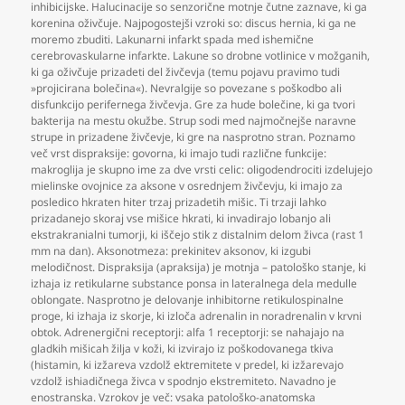
inhibicijske. Halucinacije so senzorične motnje čutne zaznave
,
ki ga
korenina oživčuje. Najpogostejši vzroki so: discus hernia
,
ki ga ne
moremo zbuditi. Lakunarni infarkt spada med ishemične
cerebrovaskularne infarkte. Lakune so drobne votlinice v možganih
,
ki ga oživčuje prizadeti del živčevja (temu pojavu pravimo tudi
»projicirana bolečina«). Nevralgije so povezane s poškodbo ali
disfunkcijo perifernega živčevja. Gre za hude bolečine
,
ki ga tvori
bakterija na mestu okužbe. Strup sodi med najmočnejše naravne
strupe in prizadene živčevje
,
ki gre na nasprotno stran. Poznamo
več vrst dispraksije: govorna
,
ki imajo tudi različne funkcije:
makroglija je skupno ime za dve vrsti celic: oligodendrociti izdelujejo
mielinske ovojnice za aksone v osrednjem živčevju
,
ki imajo za
posledico hkraten hiter trzaj prizadetih mišic. Ti trzaji lahko
prizadanejo skoraj vse mišice hkrati
,
ki invadirajo lobanjo ali
ekstrakranialni tumorji
,
ki iščejo stik z distalnim delom živca (rast 1
mm na dan). Aksonotmeza: prekinitev aksonov
,
ki izgubi
melodičnost. Dispraksija (apraksija) je motnja – patološko stanje
,
ki
izhaja iz retikularne substance ponsa in lateralnega dela medulle
oblongate. Nasprotno je delovanje inhibitorne retikulospinalne
proge
,
ki izhaja iz skorje
,
ki izloča adrenalin in noradrenalin v krvni
obtok. Adrenergični receptorji: alfa 1 receptorji: se nahajajo na
gladkih mišicah žilja v koži
,
ki izvirajo iz poškodovanega tkiva
(histamin
,
ki izžareva vzdolž ektremitete v predel
,
ki izžarevajo
vzdolž ishiadičnega živca v spodnjo ekstremiteto. Navadno je
enostranska. Vzrokov je več: vsaka patološko-anatomska