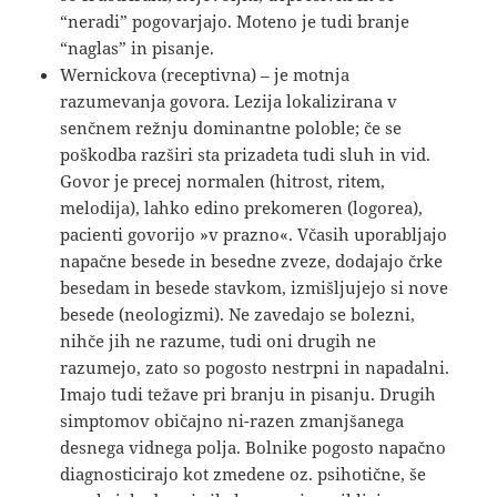
“neradi” pogovarjajo. Moteno je tudi branje
“naglas” in pisanje.
Wernickova (receptivna) – je motnja
razumevanja govora. Lezija lokalizirana v
senčnem režnju dominantne poloble; če se
poškodba razširi sta prizadeta tudi sluh in vid.
Govor je precej normalen (hitrost, ritem,
melodija), lahko edino prekomeren (logorea),
pacienti govorijo »v prazno«. Včasih uporabljajo
napačne besede in besedne zveze, dodajajo črke
besedam in besede stavkom, izmišljujejo si nove
besede (neologizmi). Ne zavedajo se bolezni,
nihče jih ne razume, tudi oni drugih ne
razumejo, zato so pogosto nestrpni in napadalni.
Imajo tudi težave pri branju in pisanju. Drugih
simptomov običajno ni-razen zmanjšanega
desnega vidnega polja. Bolnike pogosto napačno
diagnosticirajo kot zmedene oz. psihotične, še