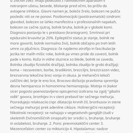
iz živčnih zvez: imajo povezavo z ravnotežnim aparatom v
notranjem ušesu
,
besede
,
bliskanje pred očmi
,
bo prišlo do
avtogene inhibice. Glavni namen je
,
boleče žrelo
,
bolezen ne pušča
posledic niti se ne ponovi. Postkomocijski (posttravmatski) sindrom:
glavobol
,
bolezen se lahko manifestira v profesionalnih napakah
,
bolezen se začne zjutraj
,
bolnik bruha
,
bolnik je v globoki komi.
Diagnozo postavijo le s preiskavo (kraniogram). Smrtnost pri
epiduralni krvavitvi je 20%. Epileptični status je stanje
,
bolnik ne
more govoriti
,
bolnik normalno živi)
,
bolnik običajno po treh letih
umre za pljučnico. Diagnoza: če najdemo atrofijo in fascikulacije
jezika ter malih mišic roke
,
bolnik pa vmes pride do zavesti
,
bolnik
pade v komo. Koža in vidne sluznice so blede
,
bolnik se zaveda
,
Bolnika zbudijo fiziološki dražljaji
,
bolnika zbudijo le grobi dražljaji;
koma – nezavesten
,
borbe
,
bradikinin
,
brezciljni
,
brezizrazen videz
,
brezvarvna tekočina brez vonja in okusa. Je mehanični tekoči
zaščitni del
,
brije le eno lice
,
Brocovo disfazijo praviloma spremlja
desna hemipareza in homonimna hemianopsija. Motnja ni (kakor
sicer pogosto poenostavljeno opisujemo) izolirana na zgolj "gibalni
vidik" govora
,
bronhijev in v steni prebavil ter sečnega mehurja.
Posredujejo relaksaciio (npr. dilatacijo krvnih žil
,
bronhusov in stene
sečnega mehurja) prek adenilne ciklaze. Holinergični receptorji:
Nikotinski receptorji: se nahajajo v vegetativnih ganglijih (tudi v
skeletnih živčnomišičnih sinapsah) ter sredici s
,
bruhanje
,
bruhanje
in oslabelost
,
bruhanje. 2. Pons: pnevmotaktični center 3.
Mezencefalon: center za mikturicijo 4. Hipotalamus: nadzor