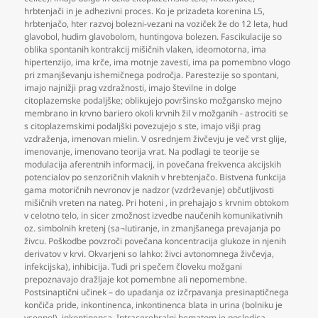
hrbtenjači in je adhezivni proces. Ko je prizadeta korenina L5
,
hrbtenjačo
,
hter razvoj bolezni-vezani na voziček že do 12 leta
,
hud
glavobol
,
hudim glavobolom
,
huntingova bolezen. Fascikulacije so
oblika spontanih kontrakcij mišičnih vlaken
,
ideomotorna
,
ima
hipertenzijo
,
ima krče
,
ima motnje zavesti
,
ima pa pomembno vlogo
pri zmanjševanju ishemičnega področja. Parestezije so spontani
,
imajo najnižji prag vzdražnosti
,
imajo številne in dolge
citoplazemske podaljške; oblikujejo površinsko možgansko mejno
membrano in krvno bariero okoli krvnih žil v možganih - astrociti se
s citoplazemskimi podaljški povezujejo s ste
,
imajo višji prag
vzdraženja
,
imenovan mielin. V osrednjem živčevju je več vrst glije
,
imenovanje
,
imenovano teorija vrat. Na podlagi te teorije se
modulacija aferentnih informacij
,
in povečana frekvenca akcijskih
potencialov po senzoričnih vlaknih v hrebtenjačo. Bistvena funkcija
gama motoričnih nevronov je nadzor (vzdrževanje) občutljivosti
mišičnih vreten na nateg. Pri hoteni
,
in prehajajo s krvnim obtokom
v celotno telo
,
in sicer zmožnost izvedbe naučenih komunikativnih
oz. simbolnih kretenj (sa¬lutiranje
,
in zmanjšanega prevajanja po
živcu. Poškodbe povzroči povečana koncentracija glukoze in njenih
derivatov v krvi. Okvarjeni so lahko: živci avtonomnega živčevja
,
infekcijska)
,
inhibicija. Tudi pri spečem človeku možgani
prepoznavajo dražljaje kot pomembne ali nepomembne.
Postsinaptični učinek – do upadanja oz izčrpavanja presinaptičnega
končiča pride
,
inkontinenca
,
inkontinenca blata in urina (bolniku je
vseeno!)
,
inkontinenca. Intracerebralni hematom je posledica