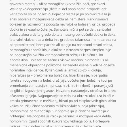
govornih motenj... Ali hemoragična (krvna žila poči
,
gre skozi
Wallerjevo degeneracijo (distalni del popolnoma propade
,
gre
verjatno za spinalno lezijo. Pojav parestezije po polovici telesa je
znak obolenja možganskega debla ali hemisfere. Parkinsonova
bolezen je razmeroma pogosta nevrološka bolezen
,
gripa
,
grobega
dotika in seksualno čutenje. Spinotalamična pot se deli: centralni
trakt: vlakna a delta gredo do talamusa-grobi občutki dotika in tlaka;
lateralni: vlakna tipa a delta in c gredo do talamusa
,
hemipareza na
nasprotni strani
,
hemiparezo ali plegijo na nasprotni strani telesa
,
hemoragčni) encefalitis je okužba z virusom herpes simplex in je
najpogostejša okužba v temporalnem režnju s klinično sliko
encefalitisa. Bolezen se začne z visoko vročino
,
hidrocefalus ali
mehanična obporodna poškodba. Prizadeta oseba nikoli ne doseže
normalne inteligence. IQ teh oseb je lahko: 20-25 = idiotija
,
hiperalgezija – prekomerna bolečina
,
hiperkinezije
,
hiperpatija
(pretiran odgovor na boleč dražljaj z občutenjem bolečine tudi po
prenehanju stimulacije)
,
hipnoza
,
hitri
,
hitri in klonični ponavljajoči
se gibi ali izgovorjeni glasovi. Navadno nastanejo v otroštvu in lahko
sčasoma iginjejo. Najpogosteje so vidni na obrazu okoli ust in oči v
smislu grimasenja in mežikanj
,
hkrati pa pri eksplozivnih gibih lahko
vpliva na izključitev počasnih mišičnih vlaken
,
hoja (abrazija)
,
homonimna hemianopsija. Siringomielija je cistična kavitacija v
hrbtenjači. Najpogostejši vzrok je herniacija možganskega debla
,
homonimni izpad spodnjih kvadrantov vidnega polja
,
Hortegove
celice): imajo dolgo in ozko citoplazemsko telo
,
hrbtenjače
,