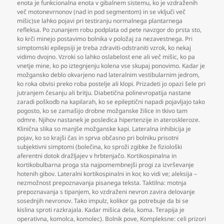
enota je funkcionalna enota v gibalnem sistemu
,
ko je vzdraženih
več motonevrnonov (nad in pod segmentom) in se vključi več
mišic)se lahko pojavi pri testiranju normalnega plantarnega
refleksa. Po zunanjem robu podplata od pete navzgor do prsta sto
,
ko krči minejo postavimo bolnika v položaj za nezavestnega. Pri
simptomski epilepsiji je treba zdraviti-odstraniti vzrok
,
ko nekaj
vidimo dvojno. Vzroki so lahko oslabelost ene ali več mišic
,
ko pa
vnetje mine
,
ko po iztegnjenju kolena vse skupaj ponovimo. Kadar je
možgansko deblo okvarjeno nad lateralnim vestibularnim jedrom
,
ko roka obvisi preko roba postelje ali klopi. Prizadeti jo opazi šele pri
jutranjem česanju ali britju. Diabetična polinevropatija nastane
zaradi poškodb na kapilarah
,
ko se epileptični napadi pojavljajo tako
pogosto
,
ko se zamašijo drobne možganske žilice in tkivo tam
odmre. Njihov nastanek je posledica hipertenzije in ateroskleroze.
Klinična slika so manjše možganske kapi. Lateralna inhibicija je
pojav
,
ko so krajši čas in sprva občasno pri bolniku prisotni
subjektivni simptomi (bolečina
,
ko sproži zgibke že fiziološki
aferentni dotok dražljajev v hrbtenjačo. Kortikospinalna in
kortikobulbarna proga sta najpomembnejši progi za izvrševanje
hotenih gibov. Lateralni kortikospinalni in kor
,
ko vidi ve; aleksija –
nezmožnost prepoznavanja pisanega teksta. Taktilna: motnja
prepoznavanja s tipanjem
,
ko vzdraženi nevron zavira delovanje
sosednjih nevronov. Tako impulz
,
kolikor ga potrebuje da bi se
kislina sproti razkrajala. Kadar mišica dela
,
koma. Terapija je
operativna
,
komolca
,
komolec). Bolnik pove
,
Kompleksne: celi prizori