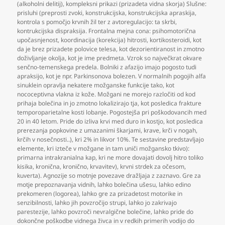
(alkoholni delitij)
,
kompleksni prikazi (prizadeta vidna skorja) Slušne:
prisluhi (preprosti zvoki
,
konstrukcijska
,
konstrukcijska apraskija
,
kontrola s pomočjo krvnih žil ter z avtoregulacijo: ta skrbi
,
kontrukcijska dispraksija. Frontalna mejna cona: psihomotorična
upočasnjenost
,
koordinacija (korekcija) hitrosti
,
kortikosteroidi
,
kot
da je brez prizadete polovice telesa
,
kot dezorientiranost in zmotno
doživljanje okolja
,
kot je ime predmeta. Vzrok so največkrat okvare
senčno-temenskega predela. Bolniki z afazijo imajo pogosto tudi
apraksijo
,
kot je npr. Parkinsonova bolezen. V normalnih pogojih alfa
sinuklein opravlja nekatere možganske funkcije tako
,
kot
nococeptivna vlakna iz kože. Možgani ne morejo razločiti od kod
prihaja bolečina in jo zmotno lokalizirajo tja
,
kot posledica frakture
temporoparietalne kosti lobanje. Pogostejša pri poškodovancih med
20 in 40 letom. Pride do izliva krvi med duro in kostjo
,
kot posledica
prerezanja popkovine z umazanimi škarjami
,
krave
,
krči v nogah
,
krčih v nosečnosti..)
,
kri 2% in likvor 10%. Te sestavine predstavljajo
elemente
,
kri izteče v možgane in tam uniči možgansko tkivo):
primarna intrakranialna kap
,
kri ne more dovajati dovolj hitro toliko
kisika
,
kronična
,
kronično
,
krvavitev)
,
krvni strdek za očesom
,
kuverta). Agnozije so motnje povezave dražljaja z zaznavo. Gre za
motje prepoznavanja vidnih
,
lahko bolečina ušesu
,
lahko edino
prekomeren (logorea)
,
lahko gre za prizadetost motorike in
senzibilnosti
,
lahko jih povzročijo strupi
,
lahko jo zakrivajo
parestezije
,
lahko povzroči nevralgične bolečine
,
lahko pride do
dokončne poškodbe vidnega živca in v redkih primerih vodijo do