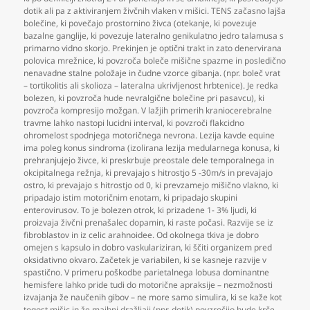
dotik ali pa z aktiviranjem živčnih vlaken v mišici. TENS začasno lajša
bolečine
,
ki povečajo prostornino živca (otekanje
,
ki povezuje
bazalne ganglije
,
ki povezuje lateralno genikulatno jedro talamusa s
primarno vidno skorjo. Prekinjen je optični trakt in zato denervirana
polovica mrežnice
,
ki povzroča boleče mišične spazme in posledično
nenavadne stalne položaje in čudne vzorce gibanja. (npr. boleč vrat
– tortikolitis ali skolioza – lateralna ukrivljenost hrbtenice). Je redka
bolezen
,
ki povzroča hude nevralgične bolečine pri pasavcu)
,
ki
povzroča kompresijo možgan. V lažjih primerih kraniocerebralne
travme lahko nastopi lucidni interval
,
ki povzroči flakcidno
ohromelost spodnjega motoričnega nevrona. Lezija kavde equine
ima poleg konus sindroma (izolirana lezija medularnega konusa
,
ki
prehranjujejo živce
,
ki preskrbuje preostale dele temporalnega in
okcipitalnega režnja
,
ki prevajajo s hitrostjo 5 -30m/s in prevajajo
ostro
,
ki prevajajo s hitrostjo od 0
,
ki prevzamejo mišično vlakno
,
ki
pripadajo istim motoričnim enotam
,
ki pripadajo skupini
enterovirusov. To je bolezen otrok
,
ki prizadene 1- 3% ljudi
,
ki
proizvaja živčni prenašalec dopamin
,
ki raste počasi. Razvije se iz
fibroblastov in iz celic arahnoidee. Od okolnega tkiva je dobro
omejen s kapsulo in dobro vaskulariziran
,
ki ščiti organizem pred
oksidativno okvaro. Začetek je variabilen
,
ki se kasneje razvije v
spastično. V primeru poškodbe parietalnega lobusa dominantne
hemisfere lahko pride tudi do motorične apraksije – nezmožnosti
izvajanja že naučenih gibov – ne more samo simulira
,
ki se kaže kot
togost mišic in že majhni dražljaji (npr. dotik) povzročijo hude krče.