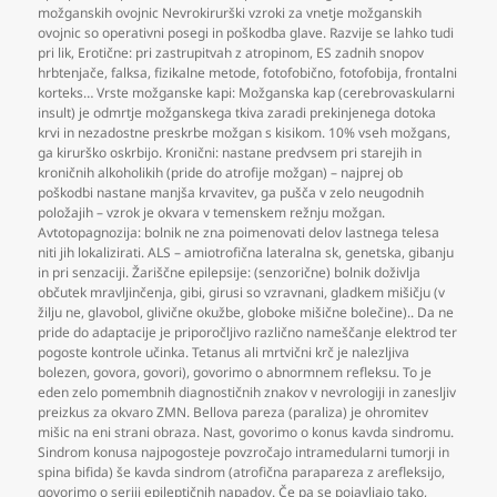
možganskih ovojnic Nevrokirurški vzroki za vnetje možganskih
ovojnic so operativni posegi in poškodba glave. Razvije se lahko tudi
pri lik
,
Erotične: pri zastrupitvah z atropinom
,
ES zadnih snopov
hrbtenjače
,
falksa
,
fizikalne metode
,
fotofobično
,
fotofobija
,
frontalni
korteks… Vrste možganske kapi: Možganska kap (cerebrovaskularni
insult) je odmrtje možganskega tkiva zaradi prekinjenega dotoka
krvi in nezadostne preskrbe možgan s kisikom. 10% vseh možgans
,
ga kirurško oskrbijo. Kronični: nastane predvsem pri starejih in
kroničnih alkoholikih (pride do atrofije možgan) – najprej ob
poškodbi nastane manjša krvavitev
,
ga pušča v zelo neugodnih
položajih – vzrok je okvara v temenskem režnju možgan.
Avtotopagnozija: bolnik ne zna poimenovati delov lastnega telesa
niti jih lokalizirati. ALS – amiotrofična lateralna sk
,
genetska
,
gibanju
in pri senzaciji. Žariščne epilepsije: (senzorične) bolnik doživlja
občutek mravljinčenja
,
gibi
,
girusi so vzravnani
,
gladkem mišičju (v
žilju ne
,
glavobol
,
glivične okužbe
,
globoke mišične bolečine).. Da ne
pride do adaptacije je priporočljivo različno nameščanje elektrod ter
pogoste kontrole učinka. Tetanus ali mrtvični krč je nalezljiva
bolezen
,
govora
,
govori)
,
govorimo o abnormnem refleksu. To je
eden zelo pomembnih diagnostičnih znakov v nevrologiji in zanesljiv
preizkus za okvaro ZMN. Bellova pareza (paraliza) je ohromitev
mišic na eni strani obraza. Nast
,
govorimo o konus kavda sindromu.
Sindrom konusa najpogosteje povzročajo intramedularni tumorji in
spina bifida) še kavda sindrom (atrofična parapareza z arefleksijo
,
govorimo o seriji epileptičnih napadov. Če pa se pojavljajo tako
,