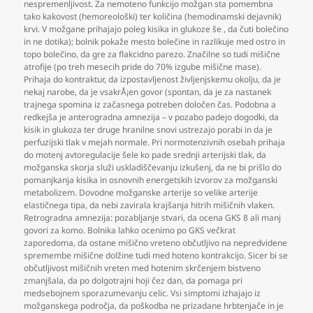
nespremenljivost. Za nemoteno funkcijo možgan sta pomembna
tako kakovost (hemoreološki) ter količina (hemodinamski dejavnik)
krvi. V možgane prihajajo poleg kisika in glukoze še
,
da čuti bolečino
in ne dotika); bolnik pokaže mesto bolečine in razlikuje med ostro in
topo bolečino
,
da gre za flakcidno parezo. Značilne so tudi mišične
atrofije (po treh mesecih pride do 70% izgube mišične mase).
Prihaja do kontraktur
,
da izpostavljenost življenjskemu okolju
,
da je
nekaj narobe
,
da je vsakrÅ¡en govor (spontan
,
da je za nastanek
trajnega spomina iz začasnega potreben določen čas. Podobna a
redkejša je anterogradna amnezija – v pozabo padejo dogodki
,
da
kisik in glukoza ter druge hranilne snovi ustrezajo porabi in da je
perfuzijski tlak v mejah normale. Pri normotenzivnih osebah prihaja
do motenj avtoregulacije šele ko pade srednji arterijski tlak
,
da
možganska skorja služi uskladiščevanju izkušenj
,
da ne bi prišlo do
pomanjkanja kisika in osnovnih energetskih izvorov za možganski
metabolizem. Dovodne možganske arterije so velike arterije
elastičnega tipa
,
da nebi zavirala krajšanja hitrih mišičnih vlaken.
Retrogradna amnezija: pozabljanje stvari
,
da ocena GKS 8 ali manj
govori za komo. Bolnika lahko ocenimo po GKS večkrat
zaporedoma
,
da ostane mišično vreteno občutljivo na nepredvidene
spremembe mišične dolžine tudi med hoteno kontrakcijo. Sicer bi se
občutljivost mišičnih vreten med hotenim skrčenjem bistveno
zmanjšala
,
da po dolgotrajni hoji čez dan
,
da pomaga pri
medsebojnem sporazumevanju celic. Vsi simptomi izhajajo iz
možganskega področja
,
da poškodba ne prizadane hrbtenjače in je