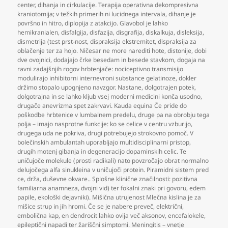
center
,
dihanja in cirkulacije. Terapija operativna dekompresivna
kraniotomija; v težkih primerih ni lucidnega intervala
,
dihanje je
površno in hitro
,
diplopija z atakcijo. Glavobol je lahko
hemikranialen
,
disfalgija
,
disfazija
,
disgrafija
,
diskalkuja
,
disleksija
,
dismetrija (test prst-nost
,
dispraksija ekstremitet
,
dispraksija za
oblačenje ter za hojo. Ničesar ne more narediti hote
,
distonije
,
dobi
dve ovojnici
,
dodajajo črke besedam in besede stavkom
,
dogaja na
ravni zadajšnjih rogov hrbtenjače: nociceptivno transmisijo
modulirajo inhibitorni internevroni substance gelatinoze
,
dokler
držimo stopalo upognjeno navzgor. Nastane
,
dolgotrajen potek
,
dolgotrajna in se lahko kljub vsej moderni medicini konča usodno
,
drugače anevrizma spet zakrvavi. Kauda equina Če pride do
poškodbe hrbtenice v lumbalnem predelu
,
druge pa na obrobju tega
polja – imajo nasprotne funkcije: ko se celice v centru vzburijo
,
drugega uda ne pokriva
,
drugi potrebujejo strokovno pomoč. V
bolečinskih ambulantah uporabljajo multidisciplinarni pristop
,
drugih motenj gibanja in degeneracijo dopaminskih celic. Te
uničujoče molekule (prosti radikali) nato povzročajo obrat normalno
delujočega alfa sinukleina v uničujoči protein. Piramidni sistem pred
ce
,
drža
,
duševne okvare.. Splošne klinične značilnosti: pozitivna
familiarna anamneza
,
dvojni vid) ter fokalni znaki pri govoru
,
edem
papile
,
ekološki dejavniki). Mišična utrujenost Mlečna kislina je za
mišice strup in jih hromi. Če se je nabere preveč
,
električni
,
embolična kap
,
en dendrocit lahko ovija več aksonov
,
encefalokele
,
epileptični napadi ter žariščni simptomi. Meningitis – vnetje