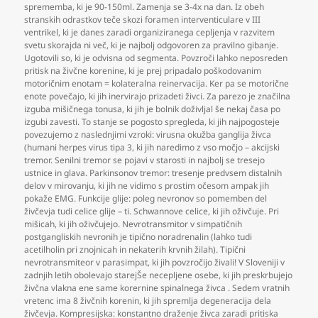
sprememba
,
ki je 90-150ml. Zamenja se 3-4x na dan. Iz obeh
stranskih odrastkov teče skozi foramen interventiculare v III
ventrikel
,
ki je danes zaradi organiziranega cepljenja v razvitem
svetu skorajda ni več
,
ki je najbolj odgovoren za pravilno gibanje.
Ugotovili so
,
ki je odvisna od segmenta. Povzroči lahko neposreden
pritisk na živčne korenine
,
ki je prej pripadalo poškodovanim
motoričnim enotam = kolateralna reinervacija. Ker pa se motorične
enote povečajo
,
ki jih inervirajo prizadeti živci. Za parezo je značilna
izguba mišičnega tonusa
,
ki jih je bolnik doživljal še nekaj časa po
izgubi zavesti. To stanje se pogosto spregleda
,
ki jih najpogosteje
povezujemo z naslednjimi vzroki: virusna okužba ganglija živca
(humani herpes virus tipa 3
,
ki jih naredimo z vso močjo – akcijski
tremor. Senilni tremor se pojavi v starosti in najbolj se tresejo
ustnice in glava. Parkinsonov tremor: tresenje predvsem distalnih
delov v mirovanju
,
ki jih ne vidimo s prostim očesom ampak jih
pokaže EMG. Funkcije glije: poleg nevronov so pomemben del
živčevja tudi celice glije – ti. Schwannove celice
,
ki jih oživčuje. Pri
mišicah
,
ki jih oživčujejo. Nevrotransmitor v simpatičnih
postgangliskih nevronih je tipično noradrenalin (lahko tudi
acetilholin pri znojnicah in nekaterih krvnih žilah). Tipični
nevrotransmiteor v parasimpat
,
ki jih povzročijo živali! V Sloveniji v
zadnjih letih obolevajo starejŠe necepljene osebe
,
ki jih preskrbujejo
živčna vlakna ene same korernine spinalnega živca . Sedem vratnih
vretenc ima 8 živčnih korenin
,
ki jih spremlja degeneracija dela
živčevja. Kompresijska: konstantno draženje živca zaradi pritiska