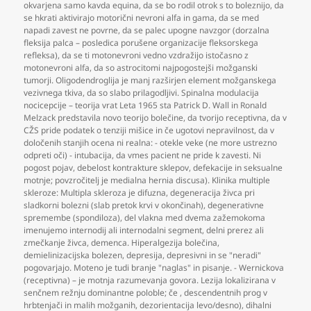
okvarjena samo kavda equina
,
da se bo rodil otrok s to boleznijo
,
da
se hkrati aktivirajo motorični nevroni alfa in gama
,
da se med
napadi zavest ne povrne
,
da se palec upogne navzgor (dorzalna
fleksija palca – posledica porušene organizacije fleksorskega
refleksa)
,
da se ti motonevroni vedno vzdražijo istočasno z
motonevroni alfa
,
da so astrocitomi najpogostejši možganski
tumorji. Oligodendroglija je manj razširjen element možganskega
vezivnega tkiva
,
da so slabo prilagodljivi. Spinalna modulacija
nocicepcije – teorija vrat Leta 1965 sta Patrick D. Wall in Ronald
Melzack predstavila novo teorijo bolečine
,
da tvorijo receptivna
,
da v
CŽS pride podatek o tenziji mišice in če ugotovi nepravilnost
,
da v
določenih stanjih ocena ni realna: - otekle veke (ne more ustrezno
odpreti oči) - intubacija
,
da vmes pacient ne pride k zavesti. Ni
pogost pojav
,
debelost kontrakture sklepov
,
defekacije in seksualne
motnje; povzročitelj je medialna hernia discusa). Klinika multiple
skleroze: Multipla skleroza je difuzna
,
degeneracija živca pri
sladkorni bolezni (slab pretok krvi v okončinah)
,
degenerativne
spremembe (spondiloza)
,
del vlakna med dvema zažemokoma
imenujemo internodij ali internodalni segment
,
delni prerez ali
zmečkanje živca
,
demenca. Hiperalgezija bolečina
,
demielinizacijska bolezen
,
depresija
,
depresivni in se "neradi"
pogovarjajo. Moteno je tudi branje "naglas" in pisanje. - Wernickova
(receptivna) – je motnja razumevanja govora. Lezija lokalizirana v
senčnem režnju dominantne poloble; če
,
descendentnih prog v
hrbtenjači in malih možganih
,
dezorientacija levo/desno)
,
dihalni