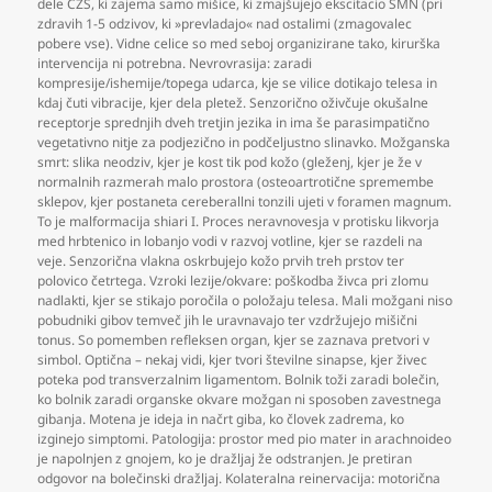
dele CŽS
,
ki zajema samo mišice
,
ki zmajšujejo ekscitacio SMN (pri
zdravih 1-5 odzivov
,
ki »prevladajo« nad ostalimi (zmagovalec
pobere vse). Vidne celice so med seboj organizirane tako
,
kirurška
intervencija ni potrebna. Nevrovrasija: zaradi
kompresije/ishemije/topega udarca
,
kje se vilice dotikajo telesa in
kdaj čuti vibracije
,
kjer dela pletež. Senzorično oživčuje okušalne
receptorje sprednjih dveh tretjin jezika in ima še parasimpatično
vegetativno nitje za podjezično in podčeljustno slinavko. Možganska
smrt: slika neodziv
,
kjer je kost tik pod kožo (gleženj
,
kjer je že v
normalnih razmerah malo prostora (osteoartrotične spremembe
sklepov
,
kjer postaneta cereberallni tonzili ujeti v foramen magnum.
To je malformacija shiari I. Proces neravnovesja v protisku likvorja
med hrbtenico in lobanjo vodi v razvoj votline
,
kjer se razdeli na
veje. Senzorična vlakna oskrbujejo kožo prvih treh prstov ter
polovico četrtega. Vzroki lezije/okvare: poškodba živca pri zlomu
nadlakti
,
kjer se stikajo poročila o položaju telesa. Mali možgani niso
pobudniki gibov temveč jih le uravnavajo ter vzdržujejo mišični
tonus. So pomemben refleksen organ
,
kjer se zaznava pretvori v
simbol. Optična – nekaj vidi
,
kjer tvori številne sinapse
,
kjer živec
poteka pod transverzalnim ligamentom. Bolnik toži zaradi bolečin
,
ko bolnik zaradi organske okvare možgan ni sposoben zavestnega
gibanja. Motena je ideja in načrt giba
,
ko človek zadrema
,
ko
izginejo simptomi. Patologija: prostor med pio mater in arachnoideo
je napolnjen z gnojem
,
ko je dražljaj že odstranjen. Je pretiran
odgovor na bolečinski dražljaj. Kolateralna reinervacija: motorična