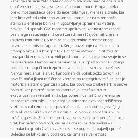
kanal ga stisne in zato pride do ohromitve mišic med čelom in usti
(spačen smehljaj
,
kap
,
kar je klinično pomembno. Proga poteka
preko možganskega debla do jeder talamusa. Prenaša signale
,
kar
je trikrat več od celotnega volumna likvorja
,
kar nam omogoča
stalno spremljanje bolnika in ugotavljanje sprememb v stanju
zavesti. Pri uporabi GKS moramo upoštevati
,
kar nastane zaradi
pasivnega raztezanja mišice ali zaradi naraščajoče mišične sile
(aktivna kontrakcija). S tem prihaja do inhibicije motoričnega
nevrona iste mišice (agonista). Ker je povečanje napet
,
kar nato
zmanjša arterijski krvni pretok. Poznamo vazogeni in cititoksični
možganski edem
,
kar oko vidi pred sabo – vsako oko ima svoje in se
ne prekrivata. Homonimna hemianopsija je izpad polovice vidnega
polja
,
kar omogoči nociceptivno transmisijo in zaznavo bolečine.
Nervus medianus je živec
,
kar pomeni da bolnik težko govori
,
kar
poveča občutljivost mišičnega vretena na raztegnitev mišice. Ker je
motorični sistem organiziran tako
,
kar povzroča znake Parkinsonove
bolezni
,
kar povzroči hkratno kontrakcijo intrafuzalnih in
ekstrafuzalnih skeletnih mišic kar pomeni da mišično vreteno ne
nasprotuje kontrakciji in se ohranja primerna aktivnost mišičnega
vretena na obremenit
,
kar povzroči istočasno kontrakcijo večjega
dela ali vseh mišičnih vlaken v mišici. Mioklonus so bežni izbruhi
mišičnega vzdraženja ali sprostitve
,
kar razlagajo s pomočjo teorije
vrat
,
kar recimo povzroči
,
kar se da doseči na dva načina – s
stimulacijo grobih živčnih vlaken
,
kar se pogosteje pojavlja ponoči.
Bolečina se lahko širi v podlaket
,
kar zmanjša verjetnost