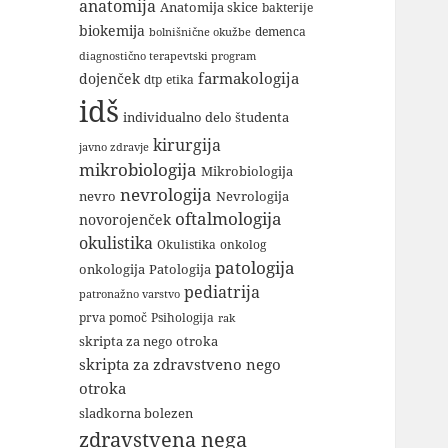
anatomija
Anatomija skice
bakterije
biokemija
demenca
bolnišnične okužbe
diagnostično terapevtski program
farmakologija
dojenček
dtp
etika
idš
individualno delo študenta
kirurgija
javno zdravje
mikrobiologija
Mikrobiologija
nevrologija
nevro
Nevrologija
oftalmologija
novorojenček
okulistika
Okulistika
onkolog
patologija
onkologija
Patologija
pediatrija
patronažno varstvo
Psihologija
prva pomoč
rak
skripta za nego otroka
skripta za zdravstveno nego
otroka
sladkorna bolezen
zdravstvena nega