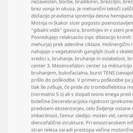
nezavesten
,
borbe
,
bradikinin
,
brezciljni
,
brez
brez vonja in okusa. Je mehanični tekoči zašči
disfazijo praviloma spremlja desna hemipar
Motnja ni (kakor sicer pogosto poenostavljen
"gibalni vidik" govora
,
bronhijev in v steni pr
Posredujejo relaksaciio (npr. dilatacijo krvnih 
mehurja) prek adenilne ciklaze. Holinergični re
nahajajo v vegetativnih ganglijih (tudi v skel
sredici s
,
bruhanje
,
bruhanje in oslabelost
,
br
center 3. Mezencefalon: center za mikturicij
bruhanjem
,
bukofacialna
,
burst TENS (sevajo
prišlo do poškodbe. V primeru poškodbe pa j
tlak še zvišuje
,
če pride do tromboflebitisa m
(normalno 5 s) ali s stopali tesno enega pr
bolečine Decerebracijska rigidnost (prekomer
predvsem ekstenzorjev
,
celo življenje ostane 
imbecilnost
,
čemur sledijo: moten vid
,
central
diencefalične strukture. Pri enostranskem inf
stran telesa zaradi prestopa večine motorične