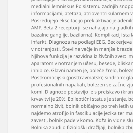
medialni lemniskus Po sistemu zadnjih snopov
informacijami
,
atetaza
,
atrioventrikularnem vo
Posredujejo ekscitacijo prek aktivacije adenil
AMP. Beta 2 receptorji: se nahajajo na gladkih 
bazalne ganglije
,
bazilarna). Komplikaciji sta
infarkt. Diagnoza na podlagi EEG
,
Beckerjeva
v notranjosti. Številne večje in manjše brazd
Njihova funkcija je razvidna iz živčnih zvez:
aparatom v notranjem ušesu
,
besede
,
bliska
inhibice. Glavni namen je
,
boleče žrelo
,
boleze
Postkomocijski (posttravmatski) sindrom: gl
profesionalnih napakah
,
bolezen se začne zju
komi. Diagnozo postavijo le s preiskavo (kra
krvavitvi je 20%. Epileptični status je stanje
,
bo
normalno živi)
,
bolnik običajno po treh letih 
najdemo atrofijo in fascikulacije jezika ter ma
zavesti
,
bolnik pade v komo. Koža in vidne sl
Bolnika zbudijo fiziološki dražljaji
,
bolnika zbu