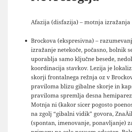
Afazija (disfazija) – motnja izražanja
Brockova (ekspresivna) – razumevanj
izražanje netekoče, počasno, bolnik s
uporablja samo ključne besede, nedol
koordinacija stavkov. Lezija je lokali
skorji frontalnega režnja oz v Brocko
praviloma blizu gibalne skorje in kap
praviloma spremlja desna hemipare
Motnja ni (kakor sicer pogosto poeno
na zgolj “gibalni vidik” govora, ZnaÄi
(spontan, imenovanje, ponavljanje) za