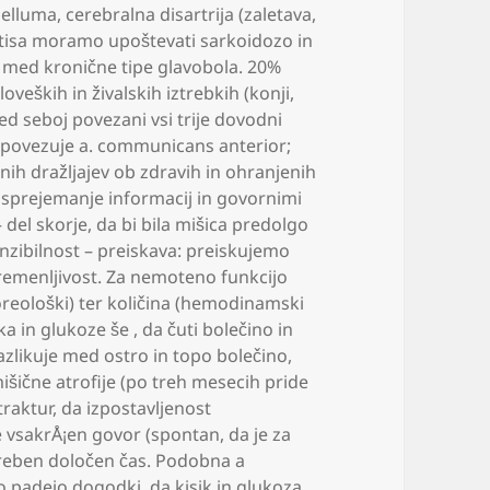
belluma
,
cerebralna disartrija (zaletava
,
gitisa moramo upoštevati sarkoidozo in
med kronične tipe glavobola. 20%
loveških in živalskih iztrebkih (konji
,
 seboj povezani vsi trije dovodni
i povezuje a. communicans anterior;
nih dražljajev ob zdravih in ohranjenih
a sprejemanje informacij in govornimi
– del skorje
,
da bi bila mišica predolgo
senzibilnost – preiskava: preiskujemo
remenljivost. Za nemoteno funkcijo
ološki) ter količina (hemodinamski
ika in glukoze še
,
da čuti bolečino in
azlikuje med ostro in topo bolečino
,
išične atrofije (po treh mesecih pride
traktur
,
da izpostavljenost
e vsakrÅ¡en govor (spontan
,
da je za
reben določen čas. Podobna a
bo padejo dogodki
,
da kisik in glukoza