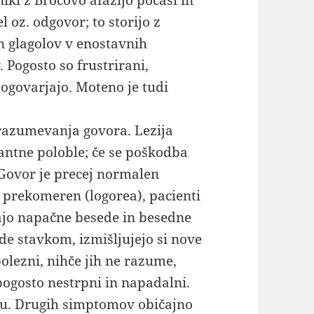
ki z Brocovo afazijo počasi in
l oz. odgovor; to storijo z
 glagolov v enostavnih
 Pogosto so frustrirani,
pogovarjajo. Moteno je tudi
razumevanja govora. Lezija
antne poloble; če se poškodba
. Govor je precej normalen
o prekomeren (logorea), pacienti
ajo napačne besede in besedne
de stavkom, izmišljujejo si nove
olezni, nihče jih ne razume,
pogosto nestrpni in napadalni.
nju. Drugih simptomov običajno