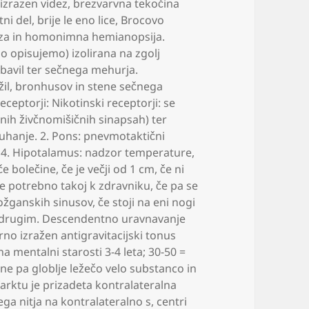
izrazen videz
,
brezvarvna tekočina
tni del
,
brije le eno lice
,
Brocovo
eza in homonimna hemianopsija.
o opisujemo) izolirana na zgolj
ebavil ter sečnega mehurja.
žil
,
bronhusov in stene sečnega
ceptorji: Nikotinski receptorji: se
etnih živčnomišičnih sinapsah) ter
uhanje. 2. Pons: pnevmotaktični
o 4. Hipotalamus: nadzor temperature
,
če bolečine
,
če je večji od 1 cm
,
če ni
e potrebno takoj k zdravniku
,
če pa se
ožganskih sinusov
,
če stoji na eni nogi
ed drugim. Descendentno uravnavanje
no izražen antigravitacijski tonus
na mentalni starosti 3-4 leta; 30-50 =
ne pa globlje ležečo velo substanco in
arktu je prizadeta kontralateralna
ga nitja na kontralateralno s
,
centri