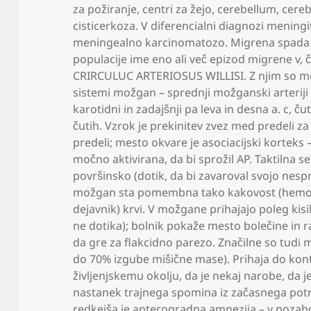
za požiranje
,
centri za žejo
,
cerebellum
,
cere
cisticerkoza. V diferencialni diagnozi menin
meningealno karcinomatozo. Migrena spada 
populacije ime eno ali več epizod migrene v
,
č
CRIRCULUC ARTERIOSUS WILLISI. Z njim so med
sistemi možgan – sprednji možganski arterij
karotidni in zadajšnji pa leva in desna a. c
,
čut
čutih. Vzrok je prekinitev zvez med predeli z
predeli; mesto okvare je asociacijski korteks 
močno aktivirana
,
da bi sprožil AP. Taktilna 
površinsko (dotik
,
da bi zavaroval svojo nesp
možgan sta pomembna tako kakovost (hemore
dejavnik) krvi. V možgane prihajajo poleg kis
ne dotika); bolnik pokaže mesto bolečine in r
da gre za flakcidno parezo. Značilne so tudi m
do 70% izgube mišične mase). Prihaja do kon
življenjskemu okolju
,
da je nekaj narobe
,
da j
nastanek trajnega spomina iz začasnega pot
redkejša je anterogradna amnezija – v poza