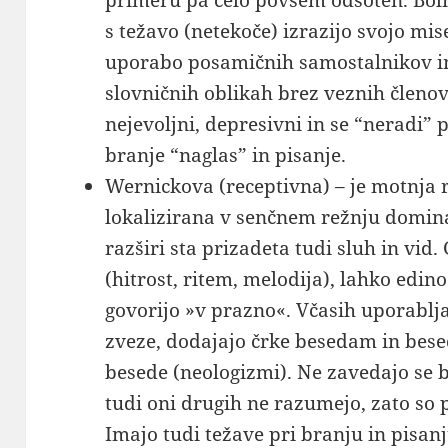
primeru pa celo povsem odsoten. Bolni
s težavo (netekoče) izrazijo svojo mise
uporabo posamičnih samostalnikov in
slovničnih oblikah brez veznih členov.
nejevoljni, depresivni in se “neradi” 
branje “naglas” in pisanje.
Wernickova (receptivna) – je motnja 
lokalizirana v senčnem režnju domin
razširi sta prizadeta tudi sluh in vid
(hitrost, ritem, melodija), lahko edin
govorijo »v prazno«. Včasih uporablj
zveze, dodajajo črke besedam in bese
besede (neologizmi). Ne zavedajo se b
tudi oni drugih ne razumejo, zato so 
Imajo tudi težave pri branju in pisa