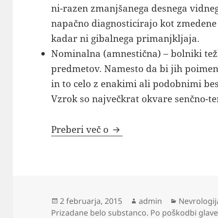
ni-razen zmanjšanega desnega vidneg
napačno diagnosticirajo kot zmedene o
kadar ni gibalnega primanjkljaja.
Nominalna (amnestična) – bolniki tež
predmetov. Namesto da bi jih poimen
in to celo z enakimi ali podobnimi be
Vzrok so največkrat okvare senčno-t
Nevrologija
Preberi več o
Objavljeno
Avtor
Kategorije
2 februarja, 2015
admin
Nevrologij
dne
Prizadane belo substanco. Po poškodbi glav