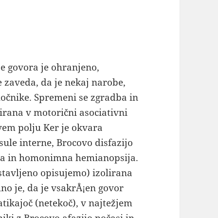
e govora je ohranjeno,
e zaveda, da je nekaj narobe,
očnike. Spremeni se zgradba in
zirana v motorični asociativni
vem polju Ker je okvara
sule interne, Brocovo disfazijo
za in homonimna hemianopsija.
stavljeno opisujemo) izolirana
lno je, da je vsakrÅ¡en govor
tikajoč (netekoč), v najtežjem