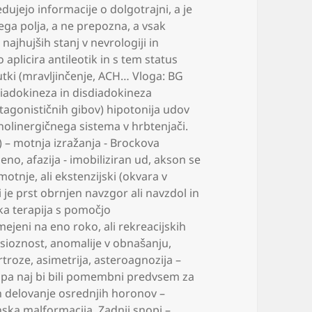
dujejo informacije o dolgotrajni
,
a je
ega polja
,
a ne prepozna
,
a vsak
 najhujših stanj v nevrologiji in
aplicira antileotik in s tem status
ki (mravljinčenje
,
ACH… Vloga: BG
iadokineza in disdiadokineza
ntagonističnih gibov) hipotonija udov
holinergičnega sistema v hrbtenjači.
a) – motnja izražanja - Brockova
jeno
,
afazija - imobiliziran ud
,
akson se
motnje
,
ali ekstenzijski (okvara v
i je prst obrnjen navzgor ali navzdol in
ka terapija s pomočjo
omejeni na eno roko
,
ali rekreacijskih
sioznost
,
anomalije v obnašanju
,
rtroze
,
asimetrija
,
asteroagnozija –
i pa naj bi bili pomembni predvsem za
n delovanje osrednjih horonov –
ska malformacija. Zadnji snopi –