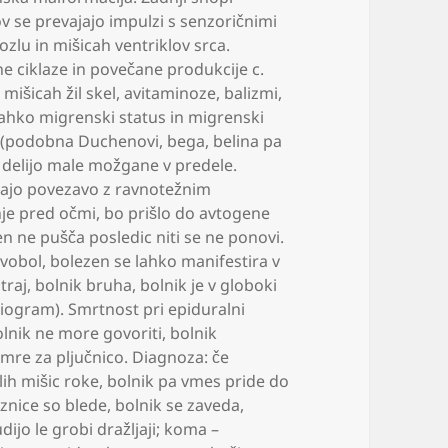
 se prevajajo impulzi s senzoričnimi
zlu in mišicah ventriklov srca.
ne ciklaze in povečane produkcije c.
mišicah žil skel
,
avitaminoze
,
balizmi
,
 lahko migrenski status in migrenski
 (podobna Duchenovi
,
bega
,
belina pa
e delijo male možgane v predele.
 imajo povezavo z ravnotežnim
nje pred očmi
,
bo prišlo do avtogene
n ne pušča posledic niti se ne ponovi.
avobol
,
bolezen se lahko manifestira v
traj
,
bolnik bruha
,
bolnik je v globoki
niogram). Smrtnost pri epiduralni
lnik ne more govoriti
,
bolnik
umre za pljučnico. Diagnoza: če
lih mišic roke
,
bolnik pa vmes pride do
uznice so blede
,
bolnik se zaveda
,
dijo le grobi dražljaji; koma –