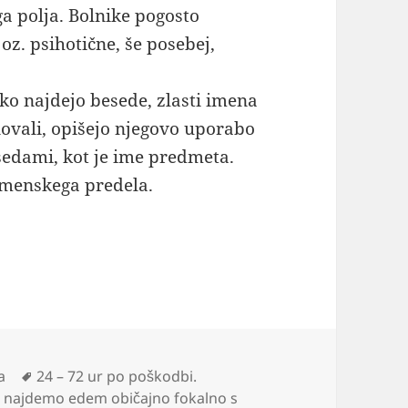
a polja. Bolnike pogosto
z. psihotične, še posebej,
ko najdejo besede, zlasti imena
ovali, opišejo njegovo uporabo
sedami, kot je ime predmeta.
emenskega predela.
Oznake
a
24 – 72 ur po poškodbi.
e najdemo edem običajno fokalno s