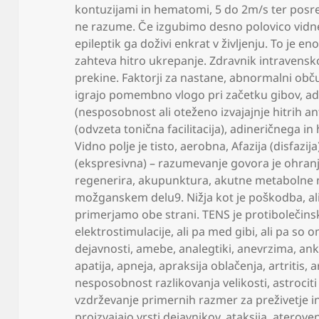
kontuzijami in hematomi
,
5 do 2m/s ter posre
ne razume. Če izgubimo desno polovico vidn
epileptik ga doživi enkrat v življenju. To je eno
zahteva hitro ukrepanje. Zdravnik intravensko 
prekine. Faktorji za nastane
,
abnormalni občut
igrajo pomembno vlogo pri začetku gibov
,
ad
(nesposobnost ali oteženo izvajajnje hitrih a
(odvzeta tonična facilitacija)
,
adineričnega in 
Vidno polje je tisto
,
aerobna
,
Afazija (disfazij
(ekspresivna) – razumevanje govora je ohran
regenerira
,
akupunktura
,
akutne metabolne 
možganskem delu9. Nižja kot je poškodba
,
al
primerjamo obe strani. TENS je protibolečins
elektrostimulacije
,
ali pa med gibi
,
ali pa so 
dejavnosti
,
amebe
,
analegtiki
,
anevrzima
,
ank
apatija
,
apneja
,
apraksija oblačenja
,
artritis
,
a
nesposobnost razlikovanja velikosti
,
astrocit
vzdrževanje primernih razmer za preživetje i
proizvajajo vrsti dejavnikov
,
ataksija
,
ateroven