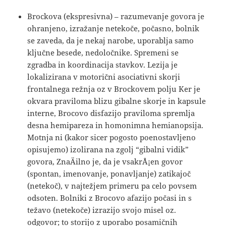
Brockova (ekspresivna) – razumevanje govora je
ohranjeno, izražanje netekoče, počasno, bolnik
se zaveda, da je nekaj narobe, uporablja samo
ključne besede, nedoločnike. Spremeni se
zgradba in koordinacija stavkov. Lezija je
lokalizirana v motorični asociativni skorji
frontalnega režnja oz v Brockovem polju Ker je
okvara praviloma blizu gibalne skorje in kapsule
interne, Brocovo disfazijo praviloma spremlja
desna hemipareza in homonimna hemianopsija.
Motnja ni (kakor sicer pogosto poenostavljeno
opisujemo) izolirana na zgolj “gibalni vidik”
govora, ZnaÄilno je, da je vsakrÅ¡en govor
(spontan, imenovanje, ponavljanje) zatikajoč
(netekoč), v najtežjem primeru pa celo povsem
odsoten. Bolniki z Brocovo afazijo počasi in s
težavo (netekoče) izrazijo svojo misel oz.
odgovor; to storijo z uporabo posamičnih