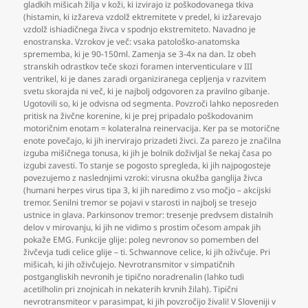
gladkih mišicah žilja v koži
,
ki izvirajo iz poškodovanega tkiva
(histamin
,
ki izžareva vzdolž ektremitete v predel
,
ki izžarevajo
vzdolž ishiadičnega živca v spodnjo ekstremiteto. Navadno je
enostranska. Vzrokov je več: vsaka patološko-anatomska
sprememba
,
ki je 90-150ml. Zamenja se 3-4x na dan. Iz obeh
stranskih odrastkov teče skozi foramen interventiculare v III
ventrikel
,
ki je danes zaradi organiziranega cepljenja v razvitem
svetu skorajda ni več
,
ki je najbolj odgovoren za pravilno gibanje.
Ugotovili so
,
ki je odvisna od segmenta. Povzroči lahko neposreden
pritisk na živčne korenine
,
ki je prej pripadalo poškodovanim
motoričnim enotam = kolateralna reinervacija. Ker pa se motorične
enote povečajo
,
ki jih inervirajo prizadeti živci. Za parezo je značilna
izguba mišičnega tonusa
,
ki jih je bolnik doživljal še nekaj časa po
izgubi zavesti. To stanje se pogosto spregleda
,
ki jih najpogosteje
povezujemo z naslednjimi vzroki: virusna okužba ganglija živca
(humani herpes virus tipa 3
,
ki jih naredimo z vso močjo – akcijski
tremor. Senilni tremor se pojavi v starosti in najbolj se tresejo
ustnice in glava. Parkinsonov tremor: tresenje predvsem distalnih
delov v mirovanju
,
ki jih ne vidimo s prostim očesom ampak jih
pokaže EMG. Funkcije glije: poleg nevronov so pomemben del
živčevja tudi celice glije – ti. Schwannove celice
,
ki jih oživčuje. Pri
mišicah
,
ki jih oživčujejo. Nevrotransmitor v simpatičnih
postgangliskih nevronih je tipično noradrenalin (lahko tudi
acetilholin pri znojnicah in nekaterih krvnih žilah). Tipični
nevrotransmiteor v parasimpat
,
ki jih povzročijo živali! V Sloveniji v