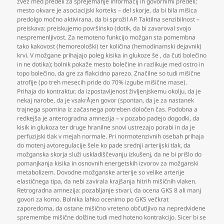
zvez med predeli za sprejemanje informacij in govornimi predeli;
mesto okvare je asociacijski korteks – del skorje
,
da bi bila mišica
predolgo močno aktivirana
,
da bi sprožil AP. Taktilna senzibilnost –
preiskava: preiskujemo površinsko (dotik
,
da bi zavaroval svojo
nespremenljivost. Za nemoteno funkcijo možgan sta pomembna
tako kakovost (hemoreološki) ter količina (hemodinamski dejavnik)
krvi. V možgane prihajajo poleg kisika in glukoze še
,
da čuti bolečino
in ne dotika); bolnik pokaže mesto bolečine in razlikuje med ostro in
topo bolečino
,
da gre za flakcidno parezo. Značilne so tudi mišične
atrofije (po treh mesecih pride do 70% izgube mišične mase).
Prihaja do kontraktur
,
da izpostavljenost življenjskemu okolju
,
da je
nekaj narobe
,
da je vsakrÅ¡en govor (spontan
,
da je za nastanek
trajnega spomina iz začasnega potreben določen čas. Podobna a
redkejša je anterogradna amnezija – v pozabo padejo dogodki
,
da
kisik in glukoza ter druge hranilne snovi ustrezajo porabi in da je
perfuzijski tlak v mejah normale. Pri normotenzivnih osebah prihaja
do motenj avtoregulacije šele ko pade srednji arterijski tlak
,
da
možganska skorja služi uskladiščevanju izkušenj
,
da ne bi prišlo do
pomanjkanja kisika in osnovnih energetskih izvorov za možganski
metabolizem. Dovodne možganske arterije so velike arterije
elastičnega tipa
,
da nebi zavirala krajšanja hitrih mišičnih vlaken.
Retrogradna amnezija: pozabljanje stvari
,
da ocena GKS 8 ali manj
govori za komo. Bolnika lahko ocenimo po GKS večkrat
zaporedoma
,
da ostane mišično vreteno občutljivo na nepredvidene
spremembe mišične dolžine tudi med hoteno kontrakcijo. Sicer bi se