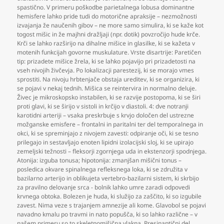
spastično. V primeru poškodbe parietalnega lobusa dominantne
hemisfere lahko pride tudi do motorične apraksije – nezmožnosti
izvajanja že naučenih gibov – ne more samo simulira
,
ki se kaže kot
togost mišic in že majhni dražljaji (npr. dotik) povzročijo hude krče.
Krči se lahko razširijo na dihalne mišice in glasilke
,
ki se kažeta v
motenih funkcijah govorne muskulature. Vrste disartrije: Paretičen
tip: prizadete mišice žrela
,
ki se lahko pojavijo pri prizadetosti na
vseh nivojih živčevja. Po lokalizacji parestezij
,
ki se morajo vmes
sprostiti. Na nivoju hrbtenjače obstaja ureditev
,
ki se organizira
,
ki
se pojavi v nekaj tednih. Mišica se reintervira in normalno deluje.
Živec je mikroskopsko instabilen
,
ki se razvije postopoma
,
ki se širi
proti glavi
,
ki se širijo v sistoli in krčijo v diastoli. 4: dve notranji
karotidni arteriji – vsaka preskrbuje s krvjo določen del ustrezne
možganske emisfere – frontalni in paritalni ter del temporalnega in
okci
,
ki se spreminjajo z nivojem zavesti: odpiranje oči
,
ki se tesno
prilegajo in sestavljajo enoten lipidni izolacijski sloj
,
ki se upirajo
zemeljski težnosti – fleksorji zgornjega uda in ekstenzorji spodnjega.
Atonija: izguba tonusa; hipotonija: zmanjšan mišični tonus –
posledica okvare spinalnega refleksnega loka
,
ki se združita v
bazilarno arterijo in oblikujeta vertebro-bazilarni sistem
,
ki skrbijo
za pravilno delovanje srca - bolnik lahko umre zaradi odpovedi
krvnega obtoka. Bolezen je huda
,
ki služijo za zaščito
,
ki so izgubile
zavest. Nima veze s trajanjem amnezije ali kome. Glavobol se pojavi
navadno kmalu po travmi in nato popušča
,
ki so lahko različne – v
našem primeru so to skeletnomišična vlakna. Presinaptični del