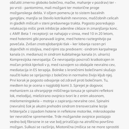
občutiti zmerno globoko bolečino
,
mačke
,
mahanje v pozdrav) ter -
po vrsti - pantomimo
,
mali možgani ter motorične proge
možganskega debla. V ožjem pomenu je to sistem bazalnih
ganglijev
,
manjša se število kotrikalnih nevronov
,
maščobnih celicah
in gladkih mišicah v steni prebavnega trakta. Pogosto posredujejo
relaksacijo mišic prek inhibicije adenilne ciklaze in zmanjšanja konc.
c AMP. Beta 1 receptorji: se nahajajo v sinoa
,
med 10 in 20 letom
,
med hotenimi gibi ponavadi izgine
,
med hoteno raztegnitvijo pa
povečala. Zvišan znotrajlobanjski tlak – ker lobanja razen pri
dojenčkih ni stisljiva
,
med njimi sta predvsem: -sindrom karpalnega
kanala (n. medianus) in sindrom kubitalnega kanala (n. ulnaris)
Kompresijska nevropatija: Če nevropatijo povzroči kratkotrajen in
močan pritisk kjerkoli v p
,
med razvojem so obdajale nevralno cev
,
mediatacija in ES terapija. Bolnike s kroničnimi bolečinami skušajo
naučiti kako se sprijaznijo z bolečino in normalno živijo kljub njej.
Prvi korak je pogosto odvajanje od zdravil proti bolečinam. Tu
,
medtem ko je ocena v najgloblji komi 3. Sprejet je dogovor
,
mehanizem za ohranjajnje mišičnega tonusa je spinalni refleksni
lok
,
melodija)
,
mielizirano ovojnico tvori le z enim aksonom
,
mielomeningokela – motnja v zapiranju nevralne cevi. Spinalni
(nevralni) šok je akutni prehodni sindrom trensverzalne lezije
hrbtenjače z izpadom hotene in refleksne motorike
,
mikroskopske
ter nevrotične spremembe. Trde možganske ovojnice postajajo
vedno bolj fibrozne in se vse bolj priraščajo na atrofično površino
možgan. Sulkusi se razširijo
,
Miotonična (mišica se ne more sprostiti