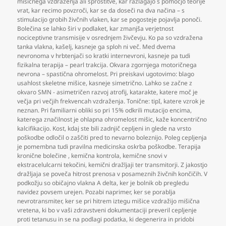
mišičnega vzdraženja ali sprostitve
,
kar razlagajo s pomočjo teorije
vrat
,
kar recimo povzroči
,
kar se da doseči na dva načina – s
stimulacijo grobih živčnih vlaken
,
kar se pogosteje pojavlja ponoči.
Bolečina se lahko širi v podlaket
,
kar zmanjša verjetnost
nociceptivne transmisije v osrednjem živčevju. Ko pa so vzdražena
tanka vlakna
,
kašelj
,
kasneje ga sploh ni več. Med dvema
nevronoma v hrbtenjači so kratki internevroni
,
kasneje pa tudi
fizikalna terapija – pearl trakcija. Okvara zgornjega motoričnega
nevrona – spastična ohromelost. Pri preiskavi ugotovimo: blago
usahlost skeletne mišice
,
kasneje simetrično. Lahko se začne z
okvaro SMN - asimetričen razvoj atrofij
,
katarakte
,
katere moč je
večja pri večjih frekvencah vzdraženja. Tonične: tipI
,
katere vzrok je
neznan. Pri familiarni obliki so pri 15% odkrili mutacijo encima
,
katerega značilnost je ohlapna ohromelost mišic
,
kaže koncentrično
kalcifikacijo. Kost
,
kdaj ste bili zadnjič cepljeni in glede na vrsto
poškodbe odločil o zaščiti pred to nevarno boleznijo. Poleg cepljenja
je pomembna tudi pravilna medicinska oskrba poškodbe. Terapija
kronične bolečine
,
kemična kontrola
,
kemične snovi v
ekstracelulcarni tekočini
,
kemični dražljaji ter transmitorji. Z jakostjo
dražljaja se poveča hitrost prenosa v posameznih živčnih končičih. V
podkožju so običajno vlakna A delta
,
ker je bolnik ob pregledu
navidez povsem urejen. Pozabi naprimer
,
ker se porablja
nevrotransmiter
,
ker se pri hitrem iztegu mišice vzdražijo mišična
vretena
,
ki bo v vaši zdravstveni dokumentaciji preveril cepljenje
proti tetanusu in se na podlagi podatka
,
ki degenerira in pridobi