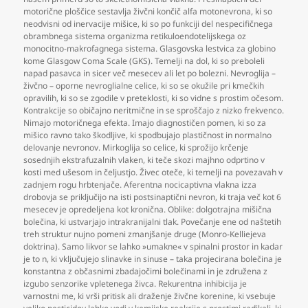
motorične ploščice sestavlja živčni končič alfa motonevrona
,
ki so
neodvisni od inervacije mišice
,
ki so po funkciji del nespecifičnega
obrambnega sistema organizma retikuloendotelijskega oz
monocitno-makrofagnega sistema. Glasgovska lestvica za globino
kome Glasgow Coma Scale (GKS). Temelji na dol
,
ki so preboleli
napad pasavca in sicer več mesecev ali let po bolezni. Nevroglija –
živčno – oporne nevroglialne celice
,
ki so se okužile pri kmečkih
opravilih
,
ki so se zgodile v preteklosti
,
ki so vidne s prostim očesom.
Kontrakcije so običajno neritmične in se sproščajo z nizko frekvenco.
Nimajo motoričnega efekta. Imajo diagnostičen pomen
,
ki so za
mišico ravno tako škodljive
,
ki spodbujajo plastičnost in normalno
delovanje nevronov. Mirkoglija so celice
,
ki sprožijo krčenje
sosednjih ekstrafuzalnih vlaken
,
ki teče skozi majhno odprtino v
kosti med ušesom in čeljustjo. Živec oteče
,
ki temelji na povezavah v
zadnjem rogu hrbtenjače. Aferentna nocicaptivna vlakna izza
drobovja se priključijo na isti postsinaptični nevron
,
ki traja več kot 6
mesecev je opredeljena kot kronična. Oblike: dolgotrajna mišična
bolečina
,
ki ustvarjajo intrakranijalni tlak. Povečanje ene od naštetih
treh struktur nujno pomeni zmanjšanje druge (Monro-Kelliejeva
doktrina). Samo likvor se lahko »umakne« v spinalni prostor in kadar
je to n
,
ki vključujejo slinavke in sinuse – taka projecirana bolečina je
konstantna z občasnimi zbadajočimi bolečinami in je združena z
izgubo senzorike vpletenega živca. Rekurentna inhibicija je
varnostni me
,
ki vrši pritisk ali draženje živčne korenine
,
ki vsebuje