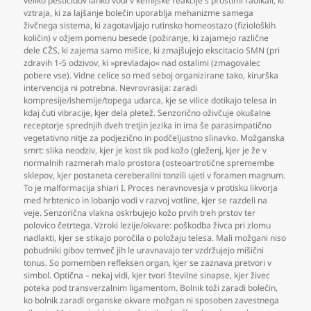
veliko pesticidov lahko vodi v kemijske reakcije s prostimi radikali
,
ki
vztraja
,
ki za lajšanje bolečin uporablja mehanizme samega
živčnega sistema
,
ki zagotavljajo rutinsko homeostazo (fizioloških
količin) v ožjem pomenu besede (požiranje
,
ki zajamejo različne
dele CŽS
,
ki zajema samo mišice
,
ki zmajšujejo ekscitacio SMN (pri
zdravih 1-5 odzivov
,
ki »prevladajo« nad ostalimi (zmagovalec
pobere vse). Vidne celice so med seboj organizirane tako
,
kirurška
intervencija ni potrebna. Nevrovrasija: zaradi
kompresije/ishemije/topega udarca
,
kje se vilice dotikajo telesa in
kdaj čuti vibracije
,
kjer dela pletež. Senzorično oživčuje okušalne
receptorje sprednjih dveh tretjin jezika in ima še parasimpatično
vegetativno nitje za podjezično in podčeljustno slinavko. Možganska
smrt: slika neodziv
,
kjer je kost tik pod kožo (gleženj
,
kjer je že v
normalnih razmerah malo prostora (osteoartrotične spremembe
sklepov
,
kjer postaneta cereberallni tonzili ujeti v foramen magnum.
To je malformacija shiari I. Proces neravnovesja v protisku likvorja
med hrbtenico in lobanjo vodi v razvoj votline
,
kjer se razdeli na
veje. Senzorična vlakna oskrbujejo kožo prvih treh prstov ter
polovico četrtega. Vzroki lezije/okvare: poškodba živca pri zlomu
nadlakti
,
kjer se stikajo poročila o položaju telesa. Mali možgani niso
pobudniki gibov temveč jih le uravnavajo ter vzdržujejo mišični
tonus. So pomemben refleksen organ
,
kjer se zaznava pretvori v
simbol. Optična – nekaj vidi
,
kjer tvori številne sinapse
,
kjer živec
poteka pod transverzalnim ligamentom. Bolnik toži zaradi bolečin
,
ko bolnik zaradi organske okvare možgan ni sposoben zavestnega