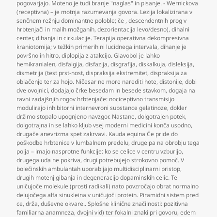
pogovarjajo. Moteno je tudi branje "naglas" in pisanje. - Wernickova
(receptivna) – je motnja razumevanja govora. Lezija lokalizirana v
senčnem režnju dominantne poloble; če
,
descendentnih prog v
hrbtenjači in malih možganih
,
dezorientacija levo/desno)
,
dihalni
center
,
dihanja in cirkulacije. Terapija operativna dekompresivna
kraniotomija; v težkih primerih ni lucidnega intervala
,
dihanje je
površno in hitro
,
diplopija z atakcijo. Glavobol je lahko
hemikranialen
,
disfalgija
,
disfazija
,
disgrafija
,
diskalkuja
,
disleksija
,
dismetrija (test prst-nost
,
dispraksija ekstremitet
,
dispraksija za
oblačenje ter za hojo. Ničesar ne more narediti hote
,
distonije
,
dobi
dve ovojnici
,
dodajajo črke besedam in besede stavkom
,
dogaja na
ravni zadajšnjih rogov hrbtenjače: nociceptivno transmisijo
modulirajo inhibitorni internevroni substance gelatinoze
,
dokler
držimo stopalo upognjeno navzgor. Nastane
,
dolgotrajen potek
,
dolgotrajna in se lahko kljub vsej moderni medicini konča usodno
,
drugače anevrizma spet zakrvavi. Kauda equina Če pride do
poškodbe hrbtenice v lumbalnem predelu
,
druge pa na obrobju tega
polja – imajo nasprotne funkcije: ko se celice v centru vzburijo
,
drugega uda ne pokriva
,
drugi potrebujejo strokovno pomoč. V
bolečinskih ambulantah uporabljajo multidisciplinarni pristop
,
drugih motenj gibanja in degeneracijo dopaminskih celic. Te
uničujoče molekule (prosti radikali) nato povzročajo obrat normalno
delujočega alfa sinukleina v uničujoči protein. Piramidni sistem pred
ce
,
drža
,
duševne okvare.. Splošne klinične značilnosti: pozitivna
familiarna anamneza
,
dvojni vid) ter fokalni znaki pri govoru
,
edem