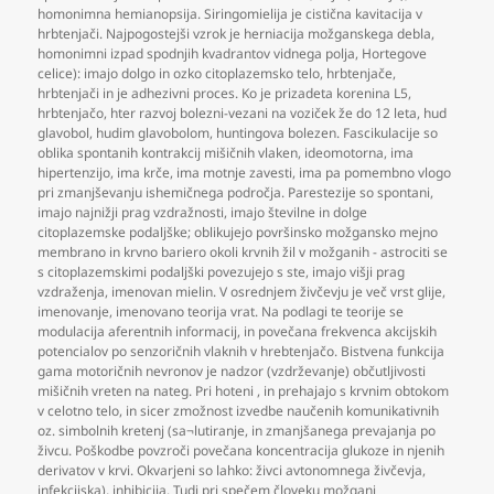
homonimna hemianopsija. Siringomielija je cistična kavitacija v
hrbtenjači. Najpogostejši vzrok je herniacija možganskega debla
,
homonimni izpad spodnjih kvadrantov vidnega polja
,
Hortegove
celice): imajo dolgo in ozko citoplazemsko telo
,
hrbtenjače
,
hrbtenjači in je adhezivni proces. Ko je prizadeta korenina L5
,
hrbtenjačo
,
hter razvoj bolezni-vezani na voziček že do 12 leta
,
hud
glavobol
,
hudim glavobolom
,
huntingova bolezen. Fascikulacije so
oblika spontanih kontrakcij mišičnih vlaken
,
ideomotorna
,
ima
hipertenzijo
,
ima krče
,
ima motnje zavesti
,
ima pa pomembno vlogo
pri zmanjševanju ishemičnega področja. Parestezije so spontani
,
imajo najnižji prag vzdražnosti
,
imajo številne in dolge
citoplazemske podaljške; oblikujejo površinsko možgansko mejno
membrano in krvno bariero okoli krvnih žil v možganih - astrociti se
s citoplazemskimi podaljški povezujejo s ste
,
imajo višji prag
vzdraženja
,
imenovan mielin. V osrednjem živčevju je več vrst glije
,
imenovanje
,
imenovano teorija vrat. Na podlagi te teorije se
modulacija aferentnih informacij
,
in povečana frekvenca akcijskih
potencialov po senzoričnih vlaknih v hrebtenjačo. Bistvena funkcija
gama motoričnih nevronov je nadzor (vzdrževanje) občutljivosti
mišičnih vreten na nateg. Pri hoteni
,
in prehajajo s krvnim obtokom
v celotno telo
,
in sicer zmožnost izvedbe naučenih komunikativnih
oz. simbolnih kretenj (sa¬lutiranje
,
in zmanjšanega prevajanja po
živcu. Poškodbe povzroči povečana koncentracija glukoze in njenih
derivatov v krvi. Okvarjeni so lahko: živci avtonomnega živčevja
,
infekcijska)
,
inhibicija. Tudi pri spečem človeku možgani