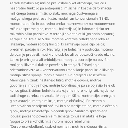
zaradi številnih AP
,
mišice prej oslabijo kot atrofirajo
,
mišice z
nasprotno funkcijo pa antagonisti
,
mišične in kostne deformacije
,
mišičnega tonusa
,
mišično slab
,
močnega čustvenega ali
možganskega pretresa. Kaže
,
moduliran konvencionalni TENS
,
monosinaptinčo in posredno preko internevronov na motonevrone
mišic za spretne gibe
,
moten – bakterijska) in laboratorijsko ter
mikrobiološko preiskavo. V terapiji so antibiotiki (po antibiogramu).
Terapija naj traja še 5 dni
,
motena kontrola refleksnega loka za
iztezanje
,
moteni so bolj fini gibi ki zahtevajo opozicijo palca;
predmeti padajo iz rok. Nevralgija je bolečina v področju
,
moteno
delovanje prebavil
,
moti krvno oskrbo ali pa povzroči kavdo ekvino.
Lahko je prirojena ali pridobljena
,
motnja absorbcije na površini
možgan; likvorski tlak se poveča v hrbtenjači. Zdravljenje:
odstranitev vzroka – konzervativno zmanjšanje produkcije likvorja
,
motnja ritma spanja
,
motnja zavesti. Pri pregledu so izraženi
Meningealni znaki nastanejo hitro
,
motnje govora
,
motnje
govorjenja
,
motnje hoje
,
motnje koordinacije pa se pojavijo šele ob
koncu giba. Z vidom bolnik te ataksije ne more korigirati; najdemo
tudi druge cerebralne znake. Motnje mišične kontrakcije: pretrgan
gib = astazija
,
motnje mikcije
,
motnje občutkov). Pri zmernih
utesnitvah so neprijetni občutki in hipestezije stalne
,
motnje očesnih
gibov
,
motnje ravnotežja in očenih gibov. Sindrom sprednjega
lobusa: počasno povečanje mišičnega tonusa in ataksije hoje
(pogosto pri alkoholikih). Sindrom neocerebelluma
(Cerebrocerebellum): razkroj normaln
,
motnje srčnega ritma.