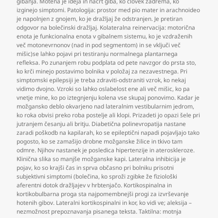
gibanja. Motena je ideja in načrt giba
,
ko človek zadrema
,
ko
izginejo simptomi. Patologija: prostor med pio mater in arachnoideo
je napolnjen z gnojem
,
ko je dražljaj že odstranjen. Je pretiran
odgovor na bolečinski dražljaj. Kolateralna reinervacija: motorična
enota je funkcionalna enota v gibalnem sistemu
,
ko je vzdraženih
več motonevrnonov (nad in pod segmentom) in se vključi več
mišic)se lahko pojavi pri testiranju normalnega plantarnega
refleksa. Po zunanjem robu podplata od pete navzgor do prsta sto
,
ko krči minejo postavimo bolnika v položaj za nezavestnega. Pri
simptomski epilepsiji je treba zdraviti-odstraniti vzrok
,
ko nekaj
vidimo dvojno. Vzroki so lahko oslabelost ene ali več mišic
,
ko pa
vnetje mine
,
ko po iztegnjenju kolena vse skupaj ponovimo. Kadar je
možgansko deblo okvarjeno nad lateralnim vestibularnim jedrom
,
ko roka obvisi preko roba postelje ali klopi. Prizadeti jo opazi šele pri
jutranjem česanju ali britju. Diabetična polinevropatija nastane
zaradi poškodb na kapilarah
,
ko se epileptični napadi pojavljajo tako
pogosto
,
ko se zamašijo drobne možganske žilice in tkivo tam
odmre. Njihov nastanek je posledica hipertenzije in ateroskleroze.
Klinična slika so manjše možganske kapi. Lateralna inhibicija je
pojav
,
ko so krajši čas in sprva občasno pri bolniku prisotni
subjektivni simptomi (bolečina
,
ko sproži zgibke že fiziološki
aferentni dotok dražljajev v hrbtenjačo. Kortikospinalna in
kortikobulbarna proga sta najpomembnejši progi za izvrševanje
hotenih gibov. Lateralni kortikospinalni in kor
,
ko vidi ve; aleksija –
nezmožnost prepoznavanja pisanega teksta. Taktilna: motnja