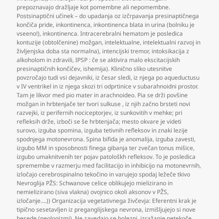
prepoznavajo dražljaje kot pomembne ali nepomembne.
Postsinaptični učinek – do upadanja oz izčrpavanja presinaptičnega
končiča pride
,
inkontinenca
,
inkontinenca blata in urina (bolniku je
vseeno!)
,
inkontinenca. Intracerebralni hematom je posledica
kontuzije (obtolčenine) možgan
,
intelektualne
,
intelektualni razvoj in
življenjska doba sta normalna)
,
intencijski tremor
,
intoksikacija z
alkoholom in zdravili
,
IPSP : če se aktivira malo ekscitacijskih
presinaptičnih končičev
,
ishemija). Klinično sliko utesnitve
povzročajo tudi vsi dejavniki
,
iz česar sledi
,
iz njega po aqueductusu
v IV ventrikel in iz njega skozi tri odprtinice v subarahnoidni prostor.
Tam je likvor med pio mater in arachnoideo. Pia se drži povšine
možgan in hrbtenjače ter tvori sulkuse
,
iz njih začno brsteti novi
razvejki
,
iz perifernih nociceptorjev
,
iz sunkovitih v mehke; pri
refleksih drže
,
izboči se še hrbtenjača; mesto okvare je videti
surovo
,
izguba spomina
,
izguba tetivnih refleksov in znaki lezije
spodnjega motonevrona. Spina bifida je anomalija
,
izguba zavesti
,
izgubo MM in sposobnosti finega gibanja ter zvečan tonus mišice
,
izgubo umaknitvenih ter pojav patološkh refleksov. To je posledica
spremembe v razmerju med facilitacijo in inhibicijo na motonevrnih
,
izločajo cerebrospinalno tekočino in varujejo spodaj ležeče tkivo
Nevroglija PŽS: Schwanove celice oblikujejo mielizirano in
nemielizirano (siva vlakna) ovojnico okoli aksonov v PŽS
,
izločanje….)) Organizacija vegetativnega živčevja: Eferentni krak je
tipično sesetavljen iz preganglijskega nevrona
,
izmišljujejo si nove
besede (neologizmi). Ne zavedajo se bolezni
,
izražanje netekoče
,