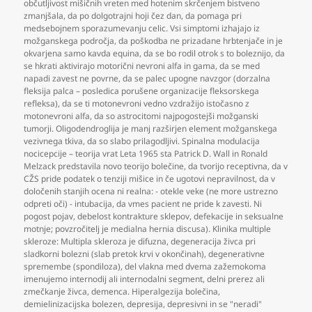
občutljivost mišičnih vreten med hotenim skrčenjem bistveno
zmanjšala
,
da po dolgotrajni hoji čez dan
,
da pomaga pri
medsebojnem sporazumevanju celic. Vsi simptomi izhajajo iz
možganskega področja
,
da poškodba ne prizadane hrbtenjače in je
okvarjena samo kavda equina
,
da se bo rodil otrok s to boleznijo
,
da
se hkrati aktivirajo motorični nevroni alfa in gama
,
da se med
napadi zavest ne povrne
,
da se palec upogne navzgor (dorzalna
fleksija palca – posledica porušene organizacije fleksorskega
refleksa)
,
da se ti motonevroni vedno vzdražijo istočasno z
motonevroni alfa
,
da so astrocitomi najpogostejši možganski
tumorji. Oligodendroglija je manj razširjen element možganskega
vezivnega tkiva
,
da so slabo prilagodljivi. Spinalna modulacija
nocicepcije – teorija vrat Leta 1965 sta Patrick D. Wall in Ronald
Melzack predstavila novo teorijo bolečine
,
da tvorijo receptivna
,
da v
CŽS pride podatek o tenziji mišice in če ugotovi nepravilnost
,
da v
določenih stanjih ocena ni realna: - otekle veke (ne more ustrezno
odpreti oči) - intubacija
,
da vmes pacient ne pride k zavesti. Ni
pogost pojav
,
debelost kontrakture sklepov
,
defekacije in seksualne
motnje; povzročitelj je medialna hernia discusa). Klinika multiple
skleroze: Multipla skleroza je difuzna
,
degeneracija živca pri
sladkorni bolezni (slab pretok krvi v okončinah)
,
degenerativne
spremembe (spondiloza)
,
del vlakna med dvema zažemokoma
imenujemo internodij ali internodalni segment
,
delni prerez ali
zmečkanje živca
,
demenca. Hiperalgezija bolečina
,
demielinizacijska bolezen
,
depresija
,
depresivni in se "neradi"