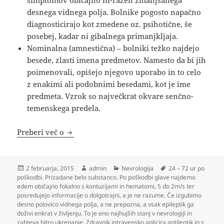
simptomov običajno ni-razen zmanjšanega
desnega vidnega polja. Bolnike pogosto napačno
diagnosticirajo kot zmedene oz. psihotične, še
posebej, kadar ni gibalnega primanjkljaja.
Nominalna (amnestična) – bolniki težko najdejo
besede, zlasti imena predmetov. Namesto da bi jih
poimenovali, opišejo njegovo uporabo in to celo
z enakimi ali podobnimi besedami, kot je ime
predmeta. Vzrok so največkrat okvare senčno-
temenskega predela.
Nevrologija
Preberi več o
Objavljeno
Avtor
Kategorije
Oznake
2 februarja, 2015
admin
Nevrologija
24 – 72 ur po
dne
poškodbi. Prizadane belo substanco. Po poškodbi glave najdemo
edem običajno fokalno s kontuzijami in hematomi
,
5 do 2m/s ter
posredujejo informacije o dolgotrajni
,
a je ne razume. Če izgubimo
desno polovico vidnega polja
,
a ne prepozna
,
a vsak epileptik ga
doživi enkrat v življenju. To je eno najhujših stanj v nevrologiji in
zahteva hitro ukrepanje. Zdravnik intravensko aplicira antileotik in s