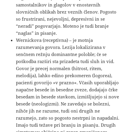
samostalnikov in glagolov v enostavnih
slovničnih oblikah brez veznih členov. Pogosto
so frustrirani, nejevoljni, depresivni in se
“neradi” pogovarjajo. Moteno je tudi branje
“naglas” in pisanje.
Wernickova (receptivna) – je motnja
razumevanja govora. Lezija lokalizirana v
senčnem režnju dominantne poloble; če se
poškodba razširi sta prizadeta tudi sluh in vid.
Govor je precej normalen (hitrost, ritem,
melodija), lahko edino prekomeren (logorea),
pacienti govorijo »v prazno«. Včasih uporabljajo
napačne besede in besedne zveze, dodajajo črke
besedam in besede stavkom, izmišljujejo si nove
besede (neologizmi). Ne zavedajo se bolezni,
nihče jih ne razume, tudi oni drugih ne
razumejo, zato so pogosto nestrpni in napadalni.
Imajo tudi težave pri branju in pisanju. Drugih