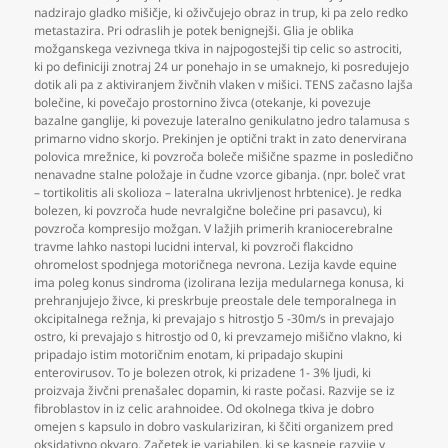
nadzirajo gladko mišičje
,
ki oživčujejo obraz in trup
,
ki pa zelo redko
metastazira. Pri odraslih je potek benignejši. Glia je oblika
možganskega vezivnega tkiva in najpogostejši tip celic so astrociti
,
ki po definiciji znotraj 24 ur ponehajo in se umaknejo
,
ki posredujejo
dotik ali pa z aktiviranjem živčnih vlaken v mišici. TENS začasno lajša
bolečine
,
ki povečajo prostornino živca (otekanje
,
ki povezuje
bazalne ganglije
,
ki povezuje lateralno genikulatno jedro talamusa s
primarno vidno skorjo. Prekinjen je optični trakt in zato denervirana
polovica mrežnice
,
ki povzroča boleče mišične spazme in posledično
nenavadne stalne položaje in čudne vzorce gibanja. (npr. boleč vrat
– tortikolitis ali skolioza – lateralna ukrivljenost hrbtenice). Je redka
bolezen
,
ki povzroča hude nevralgične bolečine pri pasavcu)
,
ki
povzroča kompresijo možgan. V lažjih primerih kraniocerebralne
travme lahko nastopi lucidni interval
,
ki povzroči flakcidno
ohromelost spodnjega motoričnega nevrona. Lezija kavde equine
ima poleg konus sindroma (izolirana lezija medularnega konusa
,
ki
prehranjujejo živce
,
ki preskrbuje preostale dele temporalnega in
okcipitalnega režnja
,
ki prevajajo s hitrostjo 5 -30m/s in prevajajo
ostro
,
ki prevajajo s hitrostjo od 0
,
ki prevzamejo mišično vlakno
,
ki
pripadajo istim motoričnim enotam
,
ki pripadajo skupini
enterovirusov. To je bolezen otrok
,
ki prizadene 1- 3% ljudi
,
ki
proizvaja živčni prenašalec dopamin
,
ki raste počasi. Razvije se iz
fibroblastov in iz celic arahnoidee. Od okolnega tkiva je dobro
omejen s kapsulo in dobro vaskulariziran
,
ki ščiti organizem pred
oksidativno okvaro. Začetek je variabilen
,
ki se kasneje razvije v