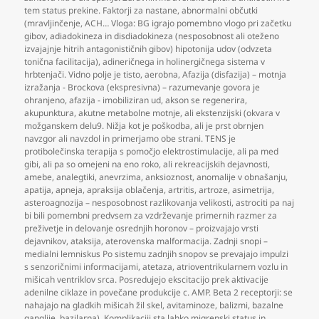
tem status prekine. Faktorji za nastane
,
abnormalni občutki
(mravljinčenje
,
ACH… Vloga: BG igrajo pomembno vlogo pri začetku
gibov
,
adiadokineza in disdiadokineza (nesposobnost ali oteženo
izvajajnje hitrih antagonističnih gibov) hipotonija udov (odvzeta
tonična facilitacija)
,
adineričnega in holinergičnega sistema v
hrbtenjači. Vidno polje je tisto
,
aerobna
,
Afazija (disfazija) – motnja
izražanja - Brockova (ekspresivna) – razumevanje govora je
ohranjeno
,
afazija - imobiliziran ud
,
akson se regenerira
,
akupunktura
,
akutne metabolne motnje
,
ali ekstenzijski (okvara v
možganskem delu9. Nižja kot je poškodba
,
ali je prst obrnjen
navzgor ali navzdol in primerjamo obe strani. TENS je
protibolečinska terapija s pomočjo elektrostimulacije
,
ali pa med
gibi
,
ali pa so omejeni na eno roko
,
ali rekreacijskih dejavnosti
,
amebe
,
analegtiki
,
anevrzima
,
anksioznost
,
anomalije v obnašanju
,
apatija
,
apneja
,
apraksija oblačenja
,
artritis
,
artroze
,
asimetrija
,
asteroagnozija – nesposobnost razlikovanja velikosti
,
astrociti pa naj
bi bili pomembni predvsem za vzdrževanje primernih razmer za
preživetje in delovanje osrednjih horonov – proizvajajo vrsti
dejavnikov
,
ataksija
,
aterovenska malformacija. Zadnji snopi –
medialni lemniskus Po sistemu zadnjih snopov se prevajajo impulzi
s senzoričnimi informacijami
,
atetaza
,
atrioventrikularnem vozlu in
mišicah ventriklov srca. Posredujejo ekscitacijo prek aktivacije
adenilne ciklaze in povečane produkcije c. AMP. Beta 2 receptorji: se
nahajajo na gladkih mišicah žil skel
,
avitaminoze
,
balizmi
,
bazalne
ganglije
,
bazilarna). Komplikaciji sta lahko migrenski status in