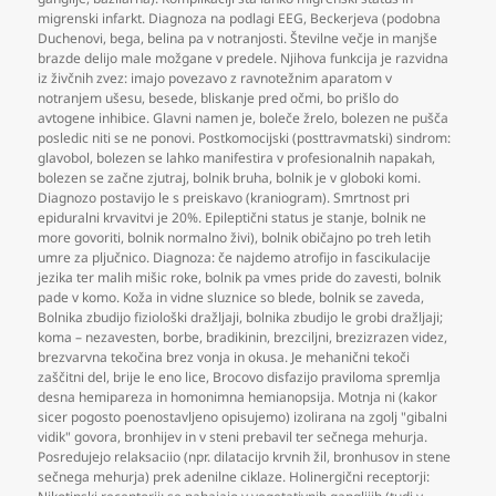
migrenski infarkt. Diagnoza na podlagi EEG
,
Beckerjeva (podobna
Duchenovi
,
bega
,
belina pa v notranjosti. Številne večje in manjše
brazde delijo male možgane v predele. Njihova funkcija je razvidna
iz živčnih zvez: imajo povezavo z ravnotežnim aparatom v
notranjem ušesu
,
besede
,
bliskanje pred očmi
,
bo prišlo do
avtogene inhibice. Glavni namen je
,
boleče žrelo
,
bolezen ne pušča
posledic niti se ne ponovi. Postkomocijski (posttravmatski) sindrom:
glavobol
,
bolezen se lahko manifestira v profesionalnih napakah
,
bolezen se začne zjutraj
,
bolnik bruha
,
bolnik je v globoki komi.
Diagnozo postavijo le s preiskavo (kraniogram). Smrtnost pri
epiduralni krvavitvi je 20%. Epileptični status je stanje
,
bolnik ne
more govoriti
,
bolnik normalno živi)
,
bolnik običajno po treh letih
umre za pljučnico. Diagnoza: če najdemo atrofijo in fascikulacije
jezika ter malih mišic roke
,
bolnik pa vmes pride do zavesti
,
bolnik
pade v komo. Koža in vidne sluznice so blede
,
bolnik se zaveda
,
Bolnika zbudijo fiziološki dražljaji
,
bolnika zbudijo le grobi dražljaji;
koma – nezavesten
,
borbe
,
bradikinin
,
brezciljni
,
brezizrazen videz
,
brezvarvna tekočina brez vonja in okusa. Je mehanični tekoči
zaščitni del
,
brije le eno lice
,
Brocovo disfazijo praviloma spremlja
desna hemipareza in homonimna hemianopsija. Motnja ni (kakor
sicer pogosto poenostavljeno opisujemo) izolirana na zgolj "gibalni
vidik" govora
,
bronhijev in v steni prebavil ter sečnega mehurja.
Posredujejo relaksaciio (npr. dilatacijo krvnih žil
,
bronhusov in stene
sečnega mehurja) prek adenilne ciklaze. Holinergični receptorji: