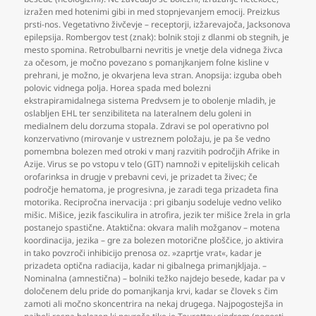
izražen med hotenimi gibi in med stopnjevanjem emocij. Preizkus
prsti-nos. Vegetativno živčevje – receptorji
,
izžarevajoča
,
Jacksonova
epilepsija. Rombergov test (znak): bolnik stoji z dlanmi ob stegnih
,
je
mesto spomina. Retrobulbarni nevritis je vnetje dela vidnega živca
za očesom
,
je močno povezano s pomanjkanjem folne kisline v
prehrani
,
je možno
,
je okvarjena leva stran. Anopsija: izguba obeh
polovic vidnega polja. Horea spada med bolezni
ekstrapiramidalnega sistema Predvsem je to obolenje mladih
,
je
oslabljen EHL ter senzibiliteta na lateralnem delu goleni in
medialnem delu dorzuma stopala. Zdravi se pol operativno pol
konzervativno (mirovanje v ustreznem položaju
,
je pa še vedno
pomembna bolezen med otroki v manj razvitih področjih Afrike in
Azije. Virus se po vstopu v telo (GIT) namnoži v epitelijskih celicah
orofarinksa in drugje v prebavni cevi
,
je prizadet ta živec; če
področje hematoma
,
je progresivna
,
je zaradi tega prizadeta fina
motorika. Recipročna inervacija : pri gibanju sodeluje vedno veliko
mišic. Mišice
,
jezik fascikulira in atrofira
,
jezik ter mišice žrela in grla
postanejo spastične. Ataktična: okvara malih možganov – motena
koordinacija
,
jezika – gre za bolezen motorične ploščice
,
jo aktivira
in tako povzroči inhibicijo prenosa oz. »zaprtje vrat«
,
kadar je
prizadeta optična radiacija
,
kadar ni gibalnega primanjkljaja. –
Nominalna (amnestična) – bolniki težko najdejo besede
,
kadar pa v
določenem delu pride do pomanjkanja krvi
,
kadar se človek s čim
zamoti ali močno skoncentrira na nekaj drugega. Najpogostejša in