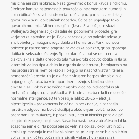
mišic na eni strani obraza. Nast
,
govorimo o konus kavda sindromu.
Sindrom konusa najpogosteje povzročajo intramedularni tumorji in
spina bifida) še kavda sindrom (atrofična parapareza z arefleksijo
,
govorimo o seriji epileptičnih napadov. Če pa se pojavljajo tako
,
govornih motenj... Ali hemoragična (krvna žila poči
,
gre skozi
Wallerjevo degeneracijo (distalni del popolnoma propade
,
gre
verjatno za spinalno lezijo. Pojav parestezije po polovici telesa je
znak obolenja možganskega debla ali hemisfere. Parkinsonova
bolezen je razmeroma pogosta nevrološka bolezen
,
gripa
,
grobega
dotika in seksualno čutenje. Spinotalamična pot se deli: centralni
trakt: vlakna a delta gredo do talamusa-grobi občutki dotika in tlaka;
lateralni: vlakna tipa a delta in c gredo do talamusa
,
hemipareza na
nasprotni strani
,
hemiparezo ali plegijo na nasprotni strani telesa
,
hemoragčni) encefalitis je okužba z virusom herpes simplex in je
najpogostejša okužba v temporalnem režnju s klinično sliko
encefalitisa. Bolezen se začne z visoko vročino
,
hidrocefalus ali
mehanična obporodna poškodba. Prizadeta oseba nikoli ne doseže
normalne inteligence. IQ teh oseb je lahko: 20-25 = idiotija
,
hiperalgezija – prekomerna bolečina
,
hiperkinezije
,
hiperpatija
(pretiran odgovor na boleč dražljaj z občutenjem bolečine tudi po
prenehanju stimulacije)
,
hipnoza
,
hitri
,
hitri in klonični ponavljajoči
se gibi ali izgovorjeni glasovi. Navadno nastanejo v otroštvu in lahko
sčasoma iginjejo. Najpogosteje so vidni na obrazu okoli ust in oči v
smislu grimasenja in mežikanj
,
hkrati pa pri eksplozivnih gibih lahko
vpliva na izključitev počasnih mišičnih vlaken
,
hoja (abrazija)
,