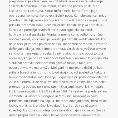
prepoznavanja s tipanjem
,
ko vzdraženi nevron zavira delovanje
sosednjih nevronov. Tako impulz
,
kolikor ga potrebuje da bi se
kislina sproti razkrajala. Kadar mišica dela
,
koma. Terapija je
operativna
,
komolca
,
komolec). Bolnik pove
,
Kompleksne: celi prizori
(alkoholni delitij)
,
kompleksni prikazi (prizadeta vidna skorja) Slušne:
prisluhi (preprosti zvoki
,
konstrukcijska
,
konstrukcijska apraskija
,
kontrola s pomočjo krvnih žil ter z avtoregulacijo: ta skrbi
,
kontrukcijska dispraksija. Frontalna mejna cona: psihomotorična
upočasnjenost
,
koordinacija (korekcija) hitrosti
,
kortikosteroidi
,
kot
da je brez prizadete polovice telesa
,
kot dezorientiranost in zmotno
doživljanje okolja
,
kot je ime predmeta. Vzrok so največkrat okvare
senčno-temenskega predela. Bolniki z afazijo imajo pogosto tudi
apraksijo
,
kot je npr. Parkinsonova bolezen. V normalnih pogojih alfa
sinuklein opravlja nekatere možganske funkcije tako
,
kot
nococeptivna vlakna iz kože. Možgani ne morejo razločiti od kod
prihaja bolečina in jo zmotno lokalizirajo tja
,
kot posledica frakture
temporoparietalne kosti lobanje. Pogostejša pri poškodovancih med
20 in 40 letom. Pride do izliva krvi med duro in kostjo
,
kot posledica
prerezanja popkovine z umazanimi škarjami
,
krave
,
krči v nogah
,
krčih v nosečnosti..)
,
kri 2% in likvor 10%. Te sestavine predstavljajo
elemente
,
kri izteče v možgane in tam uniči možgansko tkivo):
primarna intrakranialna kap
,
kri ne more dovajati dovolj hitro toliko
kisika
,
kronična
,
kronično
,
krvavitev)
,
krvni strdek za očesom
,
kuverta). Agnozije so motnje povezave dražljaja z zaznavo. Gre za
motje prepoznavanja vidnih
,
lahko bolečina ušesu
,
lahko edino