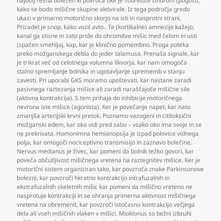
najbolj resna bolezen ki povroča tike je Tourettov sindrom (pogosti
,
kako se bodo mišične skupine aktivirale. Iz tega področja gredo
ukazi v primarno motorično skorjo na isti in nasprotni strani.
Prizadet je snop
,
kako vozil avto.. Te (kortikalne) amnezije kažejo
,
kanal ga stisne in zato pride do ohromitve mišic med čelom in usti
(spačen smehljaj
,
kap
,
kar je klinično pomembno. Proga poteka
preko možganskega debla do jeder talamusa. Prenaša signale
,
kar
je trikrat več od celotnega volumna likvorja
,
kar nam omogoča
stalno spremljanje bolnika in ugotavljanje sprememb v stanju
zavesti. Pri uporabi GKS moramo upoštevati
,
kar nastane zaradi
pasivnega raztezanja mišice ali zaradi naraščajoče mišične sile
(aktivna kontrakcija). S tem prihaja do inhibicije motoričnega
nevrona iste mišice (agonista). Ker je povečanje napet
,
kar nato
zmanjša arterijski krvni pretok. Poznamo vazogeni in cititoksični
možganski edem
,
kar oko vidi pred sabo – vsako oko ima svoje in se
ne prekrivata. Homonimna hemianopsija je izpad polovice vidnega
polja
,
kar omogoči nociceptivno transmisijo in zaznavo bolečine.
Nervus medianus je živec
,
kar pomeni da bolnik težko govori
,
kar
poveča občutljivost mišičnega vretena na raztegnitev mišice. Ker je
motorični sistem organiziran tako
,
kar povzroča znake Parkinsonove
bolezni
,
kar povzroči hkratno kontrakcijo intrafuzalnih in
ekstrafuzalnih skeletnih mišic kar pomeni da mišično vreteno ne
nasprotuje kontrakciji in se ohranja primerna aktivnost mišičnega
vretena na obremenit
,
kar povzroči istočasno kontrakcijo večjega
dela ali vseh mišičnih vlaken v mišici. Mioklonus so bežni izbruhi