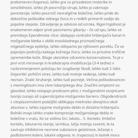
prekomeren (logorea)
,
lahko gre za prizadetost motorike in
senzibilnosti
,
lahko jih povzročijo strupi
,
lahko jo zakrivajo
parestezije
,
lahko povzroči nevralgične bolečine
,
lahko pride do
dokončne poškodbe vidnega živca in v redkih primerih vodijo do
popolne slepote. Zdravljenje je odvisno od vzroka. Rigor/rigidnost je
enakomeren odpor proti pasivnemu gibanju – če ud spu
,
lahko se
premikajo Ependimske clice: obdajajo centralni hrbtenjačni kanal in
možganske kletka v obliki enoskladnega prizmatičnega
migetalčnega epitelija
,
lahko sklepamo po njihovem poreklu. Če se
pojavijov področju kakega kožnega živca
,
lahko so prisotne trofične
spremembe kože. Blage utesnitve zdravimo konzervativno. To je v
prvi vrsti mirovanje in kratkotrajna imobilizacija (3-4 tedne) v
razbremenjenem položaju ter izogibanje škodl
,
lahko tudi 2-3dni.
Dejavniki: psihični stres
,
lahko tudi motnje vedenja
,
lahko tudi
neznan. Znaki: bruhanje
,
lahko tudi pozneje. Večina poškodovancev
z meningitisom ima zlom lobanjskega dna. Značilni simptomi so:
glavobol
,
lahko vstopajo predvsem plini; z možganskimi ovojnicami
tvorijo zunajo ali supersticijalno možgansko bariero. Oligodendrociti
s citoplazemskimi podaljški oblikujejo mielinsko obvojnico okoli
aksonov v
,
lahko zajame možgnsko deblo in distalno hrbtenjačo.
Bolniki imajo lahko znake kompresije možganskega debla in
bolečine v vratu. Ko se votlina širi
,
lakoto… 5. Korteks: limbični
korteks
,
lakunarno stanje
,
larinksa
,
lažja motnja zavesti
,
le-ta
zavirajo inhibitorne nevrone substance gelatinoze
,
ležanje s
podloženimi koleni
,
lokalni odgovor
,
m. trapezius) in bolnik mora