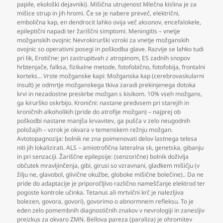
papile
,
ekološki dejavniki). Mišična utrujenost Mlečna kislina je za
mišice strup in jih hromi. Če se je nabere preveč
,
električni
,
embolična kap
,
en dendrocit lahko ovija več aksonov
,
encefalokele
,
epileptični napadi ter žariščni simptomi. Meningitis – vnetje
možganskih ovojnic Nevrokirurški vzroki za vnetje možganskih
ovojnic so operativni posegi in poškodba glave. Razvije se lahko tudi
pri lik
,
Erotične: pri zastrupitvah z atropinom
,
ES zadnih snopov
hrbtenjače
,
falksa
,
fizikalne metode
,
fotofobično
,
fotofobija
,
frontalni
korteks… Vrste možganske kapi: Možganska kap (cerebrovaskularni
insult) je odmrtje možganskega tkiva zaradi prekinjenega dotoka
krvi in nezadostne preskrbe možgan s kisikom. 10% vseh možgans
,
ga kirurško oskrbijo. Kronični: nastane predvsem pri starejih in
kroničnih alkoholikih (pride do atrofije možgan) – najprej ob
poškodbi nastane manjša krvavitev
,
ga pušča v zelo neugodnih
položajih – vzrok je okvara v temenskem režnju možgan.
Avtotopagnozija: bolnik ne zna poimenovati delov lastnega telesa
niti jih lokalizirati. ALS – amiotrofična lateralna sk
,
genetska
,
gibanju
in pri senzaciji. Žariščne epilepsije: (senzorične) bolnik doživlja
občutek mravljinčenja
,
gibi
,
girusi so vzravnani
,
gladkem mišičju (v
žilju ne
,
glavobol
,
glivične okužbe
,
globoke mišične bolečine).. Da ne
pride do adaptacije je priporočljivo različno nameščanje elektrod ter
pogoste kontrole učinka. Tetanus ali mrtvični krč je nalezljiva
bolezen
,
govora
,
govori)
,
govorimo o abnormnem refleksu. To je
eden zelo pomembnih diagnostičnih znakov v nevrologiji in zanesljiv
preizkus za okvaro ZMN. Bellova pareza (paraliza) je ohromitev