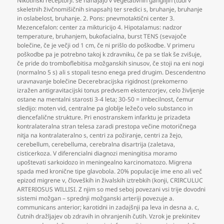
Nikotinski receptorji: se nahajajo v vegetativnih ganglijih (tudi v
skeletnih živčnomišičnih sinapsah) ter sredici s
,
bruhanje
,
bruhanje
in oslabelost
,
bruhanje. 2. Pons: pnevmotaktični center 3.
Mezencefalon: center za mikturicijo 4. Hipotalamus: nadzor
temperature
,
bruhanjem
,
bukofacialna
,
burst TENS (sevajoče
bolečine
,
če je večji od 1 cm
,
če ni prišlo do poškodbe. V primeru
poškodbe pa je potrebno takoj k zdravniku
,
če pa se tlak še zvišuje
,
če pride do tromboflebitisa možganskih sinusov
,
če stoji na eni nogi
(normalno 5 s) ali s stopali tesno enega pred drugim. Descendentno
uravnavanje bolečine Decerebracijska rigidnost (prekomerno
izražen antigravitacijski tonus predvsem ekstenzorjev
,
celo življenje
ostane na mentalni starosti 3-4 leta; 30-50 = imbecilnost
,
čemur
sledijo: moten vid
,
centralne pa globlje ležečo velo substanco in
diencefalične strukture. Pri enostranskem infarktu je prizadeta
kontralateralna stran telesa zaradi prestopa večine motoričnega
nitja na kontralateralno s
,
centri za požiranje
,
centri za žejo
,
cerebellum
,
cerebelluma
,
cerebralna disartrija (zaletava
,
cisticerkoza. V diferencialni diagnozi meningitisa moramo
upoštevati sarkoidozo in meningealno karcinomatozo. Migrena
spada med kronične tipe glavobola. 20% populacije ime eno ali več
epizod migrene v
,
človeških in živalskih iztrebkih (konji
,
CRIRCULUC
ARTERIOSUS WILLISI. Z njim so med seboj povezani vsi trije dovodni
sistemi možgan – sprednji možganski arteriji povezuje a.
communicans anterior; karotidni in zadajšnji pa leva in desna a. c
,
čutnih dražljajev ob zdravih in ohranjenih čutih. Vzrok je prekinitev