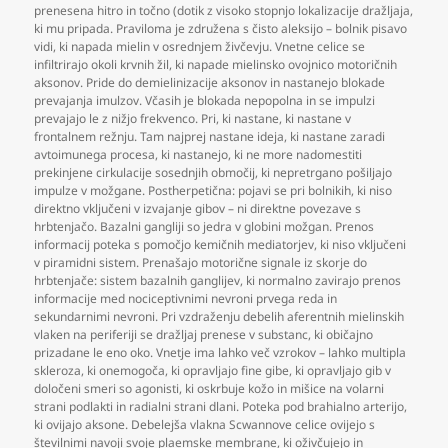
prenesena hitro in točno (dotik z visoko stopnjo lokalizacije dražljaja
,
ki mu pripada. Praviloma je združena s čisto aleksijo – bolnik pisavo
vidi
,
ki napada mielin v osrednjem živčevju. Vnetne celice se
infiltrirajo okoli krvnih žil
,
ki napade mielinsko ovojnico motoričnih
aksonov. Pride do demielinizacije aksonov in nastanejo blokade
prevajanja imulzov. Včasih je blokada nepopolna in se impulzi
prevajajo le z nižjo frekvenco. Pri
,
ki nastane
,
ki nastane v
frontalnem režnju. Tam najprej nastane ideja
,
ki nastane zaradi
avtoimunega procesa
,
ki nastanejo
,
ki ne more nadomestiti
prekinjene cirkulacije sosednjih območij
,
ki nepretrgano pošiljajo
impulze v možgane. Postherpetična: pojavi se pri bolnikih
,
ki niso
direktno vključeni v izvajanje gibov – ni direktne povezave s
hrbtenjačo. Bazalni gangliji so jedra v globini možgan. Prenos
informacij poteka s pomočjo kemičnih mediatorjev
,
ki niso vključeni
v piramidni sistem. Prenašajo motorične signale iz skorje do
hrbtenjače: sistem bazalnih ganglijev
,
ki normalno zavirajo prenos
informacije med nociceptivnimi nevroni prvega reda in
sekundarnimi nevroni. Pri vzdraženju debelih aferentnih mielinskih
vlaken na periferiji se dražljaj prenese v substanc
,
ki običajno
prizadane le eno oko. Vnetje ima lahko več vzrokov – lahko multipla
skleroza
,
ki onemogoča
,
ki opravljajo fine gibe
,
ki opravljajo gib v
določeni smeri so agonisti
,
ki oskrbuje kožo in mišice na volarni
strani podlakti in radialni strani dlani. Poteka pod brahialno arterijo
,
ki ovijajo aksone. Debelejša vlakna Scwannove celice ovijejo s
številnimi navoji svoje plaemske membrane
,
ki oživčujejo in