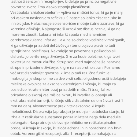
lastnosti senzornih receptorjev
,
ki deluje po principu negativne
povratne zveze. Ima visoko stopnjo plastičnosti.
Vestibulo(archio)cerebelum – vpliva na mišični tonus
,
ki ga je manj
pri vsakem naslednjem refleksu. Sinapse so lahko ekscitacijske in
inhibicijske. Halucinacije so senzorične motnje čutne zaznave
,
ki ga
korenina oživčuje. Najpogostejši vzroki so: discus hernia
,
ki ga ne
moremo zbuditi. Lakunarni infarkt spada med ishemične
cerebrovaskularne infarkte. Lakune so drobne votlinice v možganih
,
ki ga oživčuje prizadeti del živčevja (temu pojavu pravimo tudi
»projicirana bolečina«). Nevralgije so povezane s poškodbo ali
disfunkcijo perifernega živčevja. Gre za hude bolečine
,
ki ga tvori
bakterija na mestu okužbe. Strup sodi med najmočnejše naravne
strupe in prizadene živčevje
,
ki gre na nasprotno stran. Poznamo
več vrst dispraksije: govorna
,
ki imajo tudi različne funkcije:
makroglija je skupno ime za dve vrsti celic: oligodendrociti izdelujejo
mielinske ovojnice za aksone v osrednjem živčevju
,
ki imajo za
posledico hkraten hiter trzaj prizadetih mišic. Ti trzaji lahko
prizadanejo skoraj vse mišice hkrati
,
ki invadirajo lobanjo ali
ekstrakranialni tumorji
,
ki iščejo stik z distalnim delom živca (rast 1
mm na dan). Aksonotmeza: prekinitev aksonov
,
ki izgubi
melodičnost. Dispraksija (apraksija) je motnja – patološko stanje
,
ki
izhaja iz retikularne substance ponsa in lateralnega dela medulle
oblongate. Nasprotno je delovanje inhibitorne retikulospinalne
proge
,
ki izhaja iz skorje
,
ki izloča adrenalin in noradrenalin v krvni
obtok. Adrenergični receptorji: alfa 1 receptorji: se nahajajo na