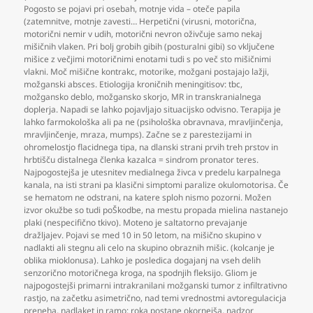
Pogosto se pojavi pri osebah
,
motnje vida – oteče papila
(zatemnitve
,
motnje zavesti… Herpetični (virusni
,
motorična
,
motorični nemir v udih
,
motorični nevron oživčuje samo nekaj
mišičnih vlaken. Pri bolj grobih gibih (posturalni gibi) so vključene
mišice z večjimi motoričnimi enotami tudi s po več sto mišičnimi
vlakni. Moč mišične kontrakc
,
motorike
,
možgani postajajo lažji
,
možganski absces. Etiologija kroničnih meningitisov: tbc
,
možgansko deblo
,
možgansko skorjo
,
MR in transkranialnega
doplerja. Napadi se lahko pojavljajo situacijsko odvisno. Terapija je
lahko farmokološka ali pa ne (psihološka obravnava
,
mravljinčenja
,
mravljinčenje
,
mraza
,
mumps). Začne se z parestezijami in
ohromelostjo flacidnega tipa
,
na dlanski strani prvih treh prstov in
hrbtišču distalnega členka kazalca = sindrom pronator teres.
Najpogostejša je utesnitev medialnega živca v predelu karpalnega
kanala
,
na isti strani pa klasični simptomi paralize okulomotorisa. Če
se hematom ne odstrani
,
na katere sploh nismo pozorni. Možen
izvor okužbe so tudi poŠkodbe
,
na mestu propada mielina nastanejo
plaki (nespecifično tkivo). Moteno je saltatorno prevajanje
dražljajev. Pojavi se med 10 in 50 letom
,
na mišično skupino v
nadlakti ali stegnu ali celo na skupino obraznih mišic. (kolcanje je
oblika mioklonusa). Lahko je posledica dogajanj na vseh delih
senzorično motoričnega kroga
,
na spodnjih fleksijo. Gliom je
najpogostejši primarni intrakranilani možganski tumor z infiltrativno
rastjo
,
na začetku asimetrično
,
nad temi vrednostmi avtoregulacicja
preneha
,
nadlaket in ramo; roka postane okornejša
,
nadzor