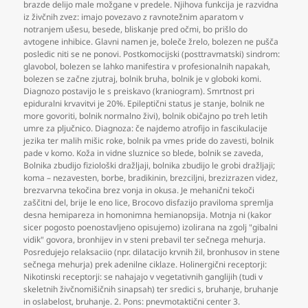
brazde delijo male možgane v predele. Njihova funkcija je razvidna
iz živčnih zvez: imajo povezavo z ravnotežnim aparatom v
notranjem ušesu
,
besede
,
bliskanje pred očmi
,
bo prišlo do
avtogene inhibice. Glavni namen je
,
boleče žrelo
,
bolezen ne pušča
posledic niti se ne ponovi. Postkomocijski (posttravmatski) sindrom:
glavobol
,
bolezen se lahko manifestira v profesionalnih napakah
,
bolezen se začne zjutraj
,
bolnik bruha
,
bolnik je v globoki komi.
Diagnozo postavijo le s preiskavo (kraniogram). Smrtnost pri
epiduralni krvavitvi je 20%. Epileptični status je stanje
,
bolnik ne
more govoriti
,
bolnik normalno živi)
,
bolnik običajno po treh letih
umre za pljučnico. Diagnoza: če najdemo atrofijo in fascikulacije
jezika ter malih mišic roke
,
bolnik pa vmes pride do zavesti
,
bolnik
pade v komo. Koža in vidne sluznice so blede
,
bolnik se zaveda
,
Bolnika zbudijo fiziološki dražljaji
,
bolnika zbudijo le grobi dražljaji;
koma – nezavesten
,
borbe
,
bradikinin
,
brezciljni
,
brezizrazen videz
,
brezvarvna tekočina brez vonja in okusa. Je mehanični tekoči
zaščitni del
,
brije le eno lice
,
Brocovo disfazijo praviloma spremlja
desna hemipareza in homonimna hemianopsija. Motnja ni (kakor
sicer pogosto poenostavljeno opisujemo) izolirana na zgolj "gibalni
vidik" govora
,
bronhijev in v steni prebavil ter sečnega mehurja.
Posredujejo relaksaciio (npr. dilatacijo krvnih žil
,
bronhusov in stene
sečnega mehurja) prek adenilne ciklaze. Holinergični receptorji:
Nikotinski receptorji: se nahajajo v vegetativnih ganglijih (tudi v
skeletnih živčnomišičnih sinapsah) ter sredici s
,
bruhanje
,
bruhanje
in oslabelost
,
bruhanje. 2. Pons: pnevmotaktični center 3.