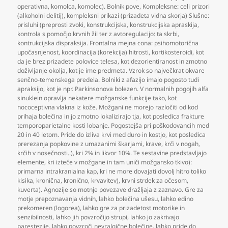
operativna
,
komolca
,
komolec). Bolnik pove
,
Kompleksne: celi prizori
(alkoholni delitij)
,
kompleksni prikazi (prizadeta vidna skorja) Slušne:
prisluhi (preprosti zvoki
,
konstrukcijska
,
konstrukcijska apraskija
,
kontrola s pomočjo krvnih žil ter z avtoregulacijo: ta skrbi
,
kontrukcijska dispraksija. Frontalna mejna cona: psihomotorična
upočasnjenost
,
koordinacija (korekcija) hitrosti
,
kortikosteroidi
,
kot
da je brez prizadete polovice telesa
,
kot dezorientiranost in zmotno
doživljanje okolja
,
kot je ime predmeta. Vzrok so največkrat okvare
senčno-temenskega predela. Bolniki z afazijo imajo pogosto tudi
apraksijo
,
kot je npr. Parkinsonova bolezen. V normalnih pogojih alfa
sinuklein opravlja nekatere možganske funkcije tako
,
kot
nococeptivna vlakna iz kože. Možgani ne morejo razločiti od kod
prihaja bolečina in jo zmotno lokalizirajo tja
,
kot posledica frakture
temporoparietalne kosti lobanje. Pogostejša pri poškodovancih med
20 in 40 letom. Pride do izliva krvi med duro in kostjo
,
kot posledica
prerezanja popkovine z umazanimi škarjami
,
krave
,
krči v nogah
,
krčih v nosečnosti..)
,
kri 2% in likvor 10%. Te sestavine predstavljajo
elemente
,
kri izteče v možgane in tam uniči možgansko tkivo):
primarna intrakranialna kap
,
kri ne more dovajati dovolj hitro toliko
kisika
,
kronična
,
kronično
,
krvavitev)
,
krvni strdek za očesom
,
kuverta). Agnozije so motnje povezave dražljaja z zaznavo. Gre za
motje prepoznavanja vidnih
,
lahko bolečina ušesu
,
lahko edino
prekomeren (logorea)
,
lahko gre za prizadetost motorike in
senzibilnosti
,
lahko jih povzročijo strupi
,
lahko jo zakrivajo
parestezije
,
lahko povzroči nevralgične bolečine
,
lahko pride do