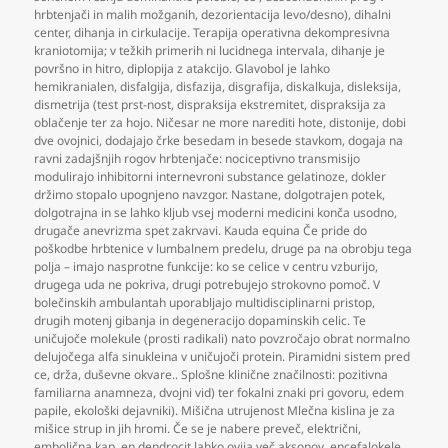
hrbtenjači in malih možganih
,
dezorientacija levo/desno)
,
dihalni
center
,
dihanja in cirkulacije. Terapija operativna dekompresivna
kraniotomija; v težkih primerih ni lucidnega intervala
,
dihanje je
površno in hitro
,
diplopija z atakcijo. Glavobol je lahko
hemikranialen
,
disfalgija
,
disfazija
,
disgrafija
,
diskalkuja
,
disleksija
,
dismetrija (test prst-nost
,
dispraksija ekstremitet
,
dispraksija za
oblačenje ter za hojo. Ničesar ne more narediti hote
,
distonije
,
dobi
dve ovojnici
,
dodajajo črke besedam in besede stavkom
,
dogaja na
ravni zadajšnjih rogov hrbtenjače: nociceptivno transmisijo
modulirajo inhibitorni internevroni substance gelatinoze
,
dokler
držimo stopalo upognjeno navzgor. Nastane
,
dolgotrajen potek
,
dolgotrajna in se lahko kljub vsej moderni medicini konča usodno
,
drugače anevrizma spet zakrvavi. Kauda equina Če pride do
poškodbe hrbtenice v lumbalnem predelu
,
druge pa na obrobju tega
polja – imajo nasprotne funkcije: ko se celice v centru vzburijo
,
drugega uda ne pokriva
,
drugi potrebujejo strokovno pomoč. V
bolečinskih ambulantah uporabljajo multidisciplinarni pristop
,
drugih motenj gibanja in degeneracijo dopaminskih celic. Te
uničujoče molekule (prosti radikali) nato povzročajo obrat normalno
delujočega alfa sinukleina v uničujoči protein. Piramidni sistem pred
ce
,
drža
,
duševne okvare.. Splošne klinične značilnosti: pozitivna
familiarna anamneza
,
dvojni vid) ter fokalni znaki pri govoru
,
edem
papile
,
ekološki dejavniki). Mišična utrujenost Mlečna kislina je za
mišice strup in jih hromi. Če se je nabere preveč
,
električni
,
embolična kap
,
en dendrocit lahko ovija več aksonov
,
encefalokele
,