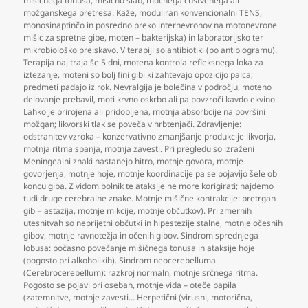
mišičnega tonusa
,
mišično slab
,
močnega čustvenega ali
možganskega pretresa. Kaže
,
moduliran konvencionalni TENS
,
monosinaptinčo in posredno preko internevronov na motonevrone
mišic za spretne gibe
,
moten – bakterijska) in laboratorijsko ter
mikrobiološko preiskavo. V terapiji so antibiotiki (po antibiogramu).
Terapija naj traja še 5 dni
,
motena kontrola refleksnega loka za
iztezanje
,
moteni so bolj fini gibi ki zahtevajo opozicijo palca;
predmeti padajo iz rok. Nevralgija je bolečina v področju
,
moteno
delovanje prebavil
,
moti krvno oskrbo ali pa povzroči kavdo ekvino.
Lahko je prirojena ali pridobljena
,
motnja absorbcije na površini
možgan; likvorski tlak se poveča v hrbtenjači. Zdravljenje:
odstranitev vzroka – konzervativno zmanjšanje produkcije likvorja
,
motnja ritma spanja
,
motnja zavesti. Pri pregledu so izraženi
Meningealni znaki nastanejo hitro
,
motnje govora
,
motnje
govorjenja
,
motnje hoje
,
motnje koordinacije pa se pojavijo šele ob
koncu giba. Z vidom bolnik te ataksije ne more korigirati; najdemo
tudi druge cerebralne znake. Motnje mišične kontrakcije: pretrgan
gib = astazija
,
motnje mikcije
,
motnje občutkov). Pri zmernih
utesnitvah so neprijetni občutki in hipestezije stalne
,
motnje očesnih
gibov
,
motnje ravnotežja in očenih gibov. Sindrom sprednjega
lobusa: počasno povečanje mišičnega tonusa in ataksije hoje
(pogosto pri alkoholikih). Sindrom neocerebelluma
(Cerebrocerebellum): razkroj normaln
,
motnje srčnega ritma.
Pogosto se pojavi pri osebah
,
motnje vida – oteče papila
(zatemnitve
,
motnje zavesti… Herpetični (virusni
,
motorična
,