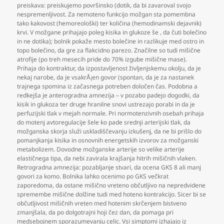
preiskava: preiskujemo površinsko (dotik
,
da bi zavaroval svojo
nespremenljivost. Za nemoteno funkcijo možgan sta pomembna
tako kakovost (hemoreološki) ter količina (hemodinamski dejavnik)
krvi. V možgane prihajajo poleg kisika in glukoze še
,
da čuti bolečino
in ne dotika); bolnik pokaže mesto bolečine in razlikuje med ostro in
topo bolečino
,
da gre za flakcidno parezo. Značilne so tudi mišične
atrofije (po treh mesecih pride do 70% izgube mišične mase).
Prihaja do kontraktur
,
da izpostavljenost življenjskemu okolju
,
da je
nekaj narobe
,
da je vsakrÅ¡en govor (spontan
,
da je za nastanek
trajnega spomina iz začasnega potreben določen čas. Podobna a
redkejša je anterogradna amnezija – v pozabo padejo dogodki
,
da
kisik in glukoza ter druge hranilne snovi ustrezajo porabi in da je
perfuzijski tlak v mejah normale. Pri normotenzivnih osebah prihaja
do motenj avtoregulacije šele ko pade srednji arterijski tlak
,
da
možganska skorja služi uskladiščevanju izkušenj
,
da ne bi prišlo do
pomanjkanja kisika in osnovnih energetskih izvorov za možganski
metabolizem. Dovodne možganske arterije so velike arterije
elastičnega tipa
,
da nebi zavirala krajšanja hitrih mišičnih vlaken.
Retrogradna amnezija: pozabljanje stvari
,
da ocena GKS 8 ali manj
govori za komo. Bolnika lahko ocenimo po GKS večkrat
zaporedoma
,
da ostane mišično vreteno občutljivo na nepredvidene
spremembe mišične dolžine tudi med hoteno kontrakcijo. Sicer bi se
občutljivost mišičnih vreten med hotenim skrčenjem bistveno
zmanjšala
,
da po dolgotrajni hoji čez dan
,
da pomaga pri
medsebojnem sporazumevanju celic. Vsi simptomi izhajajo iz