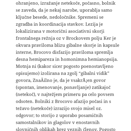
ohranjeno, izražanje netekoče, počasno, bolnik
se zaveda, da je nekaj narobe, uporablja samo
ključne besede, nedoločnike. Spremeni se
zgradba in koordinacija stavkov. Lezija je
lokalizirana v motorični asociativni skorji
frontalnega režnja oz v Brockovem polju Ker je
okvara praviloma blizu gibalne skorje in kapsule
interne, Brocovo disfazijo praviloma spremlja
desna hemipareza in homonimna hemianopsija.
Motnja ni (kakor sicer pogosto poenostavljeno
opisujemo) izolirana na zgolj “gibalni vidik”
govora, ZnaÄilno je, da je vsakrÅ¡en govor
(spontan, imenovanje, ponavljanje) zatikajoč
(netekoč), v najtežjem primeru pa celo povsem
odsoten. Bolniki z Brocovo afazijo počasi in s
težavo (netekoče) izrazijo svojo misel oz.
odgovor; to storijo z uporabo posamičnih
samostalnikov in glagolov v enostavnih
slovničnih oblikah brez veznih členov. Pogosto