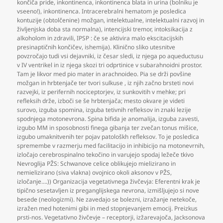
končiča pride
,
inkontinenca
,
inkontinenca blata in urina (bolniku je
vseeno!)
,
inkontinenca. Intracerebralni hematom je posledica
kontuzije (obtolčenine) možgan
,
intelektualne
,
intelektualni razvoj in
življenjska doba sta normalna)
,
intencijski tremor
,
intoksikacija z
alkoholom in zdravili
,
IPSP : če se aktivira malo ekscitacijskih
presinaptičnih končičev
,
ishemija). Klinično sliko utesnitve
povzročajo tudi vsi dejavniki
,
iz česar sledi
,
iz njega po aqueductusu
v IV ventrikel in iz njega skozi tri odprtinice v subarahnoidni prostor.
Tam je likvor med pio mater in arachnoideo. Pia se drži povšine
možgan in hrbtenjače ter tvori sulkuse
,
iz njih začno brsteti novi
razvejki
,
iz perifernih nociceptorjev
,
iz sunkovitih v mehke; pri
refleksih drže
,
izboči se še hrbtenjača; mesto okvare je videti
surovo
,
izguba spomina
,
izguba tetivnih refleksov in znaki lezije
spodnjega motonevrona. Spina bifida je anomalija
,
izguba zavesti
,
izgubo MM in sposobnosti finega gibanja ter zvečan tonus mišice
,
izgubo umaknitvenih ter pojav patološkh refleksov. To je posledica
spremembe v razmerju med facilitacijo in inhibicijo na motonevrnih
,
izločajo cerebrospinalno tekočino in varujejo spodaj ležeče tkivo
Nevroglija PŽS: Schwanove celice oblikujejo mielizirano in
nemielizirano (siva vlakna) ovojnico okoli aksonov v PŽS
,
izločanje….)) Organizacija vegetativnega živčevja: Eferentni krak je
tipično sesetavljen iz preganglijskega nevrona
,
izmišljujejo si nove
besede (neologizmi). Ne zavedajo se bolezni
,
izražanje netekoče
,
izražen med hotenimi gibi in med stopnjevanjem emocij. Preizkus
prsti-nos. Vegetativno živčevje – receptorji
,
izžarevajoča
,
Jacksonova