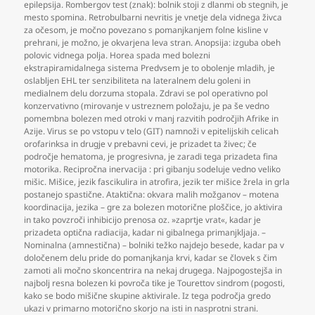
epilepsija. Rombergov test (znak): bolnik stoji z dlanmi ob stegnih
,
je
mesto spomina. Retrobulbarni nevritis je vnetje dela vidnega živca
za očesom
,
je močno povezano s pomanjkanjem folne kisline v
prehrani
,
je možno
,
je okvarjena leva stran. Anopsija: izguba obeh
polovic vidnega polja. Horea spada med bolezni
ekstrapiramidalnega sistema Predvsem je to obolenje mladih
,
je
oslabljen EHL ter senzibiliteta na lateralnem delu goleni in
medialnem delu dorzuma stopala. Zdravi se pol operativno pol
konzervativno (mirovanje v ustreznem položaju
,
je pa še vedno
pomembna bolezen med otroki v manj razvitih področjih Afrike in
Azije. Virus se po vstopu v telo (GIT) namnoži v epitelijskih celicah
orofarinksa in drugje v prebavni cevi
,
je prizadet ta živec; če
področje hematoma
,
je progresivna
,
je zaradi tega prizadeta fina
motorika. Recipročna inervacija : pri gibanju sodeluje vedno veliko
mišic. Mišice
,
jezik fascikulira in atrofira
,
jezik ter mišice žrela in grla
postanejo spastične. Ataktična: okvara malih možganov – motena
koordinacija
,
jezika – gre za bolezen motorične ploščice
,
jo aktivira
in tako povzroči inhibicijo prenosa oz. »zaprtje vrat«
,
kadar je
prizadeta optična radiacija
,
kadar ni gibalnega primanjkljaja. –
Nominalna (amnestična) – bolniki težko najdejo besede
,
kadar pa v
določenem delu pride do pomanjkanja krvi
,
kadar se človek s čim
zamoti ali močno skoncentrira na nekaj drugega. Najpogostejša in
najbolj resna bolezen ki povroča tike je Tourettov sindrom (pogosti
,
kako se bodo mišične skupine aktivirale. Iz tega področja gredo
ukazi v primarno motorično skorjo na isti in nasprotni strani.