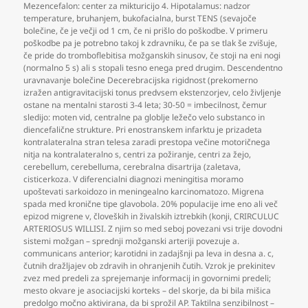
Mezencefalon: center za mikturicijo 4. Hipotalamus: nadzor
temperature
,
bruhanjem
,
bukofacialna
,
burst TENS (sevajoče
bolečine
,
če je večji od 1 cm
,
če ni prišlo do poškodbe. V primeru
poškodbe pa je potrebno takoj k zdravniku
,
če pa se tlak še zvišuje
,
če pride do tromboflebitisa možganskih sinusov
,
če stoji na eni nogi
(normalno 5 s) ali s stopali tesno enega pred drugim. Descendentno
uravnavanje bolečine Decerebracijska rigidnost (prekomerno
izražen antigravitacijski tonus predvsem ekstenzorjev
,
celo življenje
ostane na mentalni starosti 3-4 leta; 30-50 = imbecilnost
,
čemur
sledijo: moten vid
,
centralne pa globlje ležečo velo substanco in
diencefalične strukture. Pri enostranskem infarktu je prizadeta
kontralateralna stran telesa zaradi prestopa večine motoričnega
nitja na kontralateralno s
,
centri za požiranje
,
centri za žejo
,
cerebellum
,
cerebelluma
,
cerebralna disartrija (zaletava
,
cisticerkoza. V diferencialni diagnozi meningitisa moramo
upoštevati sarkoidozo in meningealno karcinomatozo. Migrena
spada med kronične tipe glavobola. 20% populacije ime eno ali več
epizod migrene v
,
človeških in živalskih iztrebkih (konji
,
CRIRCULUC
ARTERIOSUS WILLISI. Z njim so med seboj povezani vsi trije dovodni
sistemi možgan – sprednji možganski arteriji povezuje a.
communicans anterior; karotidni in zadajšnji pa leva in desna a. c
,
čutnih dražljajev ob zdravih in ohranjenih čutih. Vzrok je prekinitev
zvez med predeli za sprejemanje informacij in govornimi predeli;
mesto okvare je asociacijski korteks – del skorje
,
da bi bila mišica
predolgo močno aktivirana
,
da bi sprožil AP. Taktilna senzibilnost –