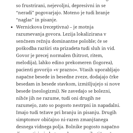
so frustrirani, nejevoljni, depresivni in se
“neradi” pogovarjajo. Moteno je tudi branje
“naglas” in pisanje.
Wernickova (receptivna) – je motnja
razumevanja govora. Lezija lokalizirana v
senčnem režnju dominantne poloble; če se
poškodba razširi sta prizadeta tudi sluh in vid.
Govor je precej normalen (hitrost, ritem,
melodija), lahko edino prekomeren (logorea),
pacienti govorijo »v prazno«. Včasih uporabljajo
napačne besede in besedne zveze, dodajajo črke
besedam in besede stavkom, izmišljujejo si nove
besede (neologizmi). Ne zavedajo se bolezni,
nihče jih ne razume, tudi oni drugih ne
razumejo, zato so pogosto nestrpni in napadalni.
Imajo tudi težave pri branju in pisanju. Drugih
simptomov običajno ni-razen zmanjšanega
desnega vidnega polja. Bolnike pogosto napačno