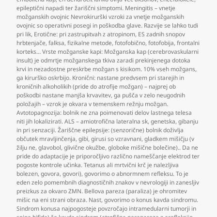
epileptični napadi ter žariščni simptomi. Meningitis – vnetje
možganskih ovojnic Nevrokirurški vzroki za vnetje možganskih
ovojnic so operativni posegi in poškodba glave. Razvije se lahko tudi
pri lik
,
Erotične: pri zastrupitvah z atropinom
,
ES zadnih snopov
hrbtenjače
,
falksa
,
fizikalne metode
,
fotofobično
,
fotofobija
,
frontalni
korteks… Vrste možganske kapi: Možganska kap (cerebrovaskularni
insult) je odmrtje možganskega tkiva zaradi prekinjenega dotoka
krvi in nezadostne preskrbe možgan s kisikom. 10% vseh možgans
,
ga kirurško oskrbijo. Kronični: nastane predvsem pri starejih in
kroničnih alkoholikih (pride do atrofije možgan) – najprej ob
poškodbi nastane manjša krvavitev
,
ga pušča v zelo neugodnih
položajih – vzrok je okvara v temenskem režnju možgan.
Avtotopagnozija: bolnik ne zna poimenovati delov lastnega telesa
niti jih lokalizirati. ALS – amiotrofična lateralna sk
,
genetska
,
gibanju
in pri senzaciji. Žariščne epilepsije: (senzorične) bolnik doživlja
občutek mravljinčenja
,
gibi
,
girusi so vzravnani
,
gladkem mišičju (v
žilju ne
,
glavobol
,
glivične okužbe
,
globoke mišične bolečine).. Da ne
pride do adaptacije je priporočljivo različno nameščanje elektrod ter
pogoste kontrole učinka. Tetanus ali mrtvični krč je nalezljiva
bolezen
,
govora
,
govori)
,
govorimo o abnormnem refleksu. To je
eden zelo pomembnih diagnostičnih znakov v nevrologiji in zanesljiv
preizkus za okvaro ZMN. Bellova pareza (paraliza) je ohromitev
mišic na eni strani obraza. Nast
,
govorimo o konus kavda sindromu.
Sindrom konusa najpogosteje povzročajo intramedularni tumorji in