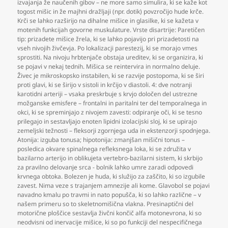
izvajanja že naučenih gibov – ne more samo simulira
,
ki se kaže kot
togost mišic in že majhni dražljaji (npr. dotik) povzročijo hude krče.
Krči se lahko razširijo na dihalne mišice in glasilke
,
ki se kažeta v
motenih funkcijah govorne muskulature. Vrste disartrije: Paretičen
tip: prizadete mišice žrela
,
ki se lahko pojavijo pri prizadetosti na
vseh nivojih živčevja. Po lokalizacji parestezij
,
ki se morajo vmes
sprostiti. Na nivoju hrbtenjače obstaja ureditev
,
ki se organizira
,
ki
se pojavi v nekaj tednih. Mišica se reintervira in normalno deluje.
Živec je mikroskopsko instabilen
,
ki se razvije postopoma
,
ki se širi
proti glavi
,
ki se širijo v sistoli in krčijo v diastoli. 4: dve notranji
karotidni arteriji – vsaka preskrbuje s krvjo določen del ustrezne
možganske emisfere – frontalni in paritalni ter del temporalnega in
okci
,
ki se spreminjajo z nivojem zavesti: odpiranje oči
,
ki se tesno
prilegajo in sestavljajo enoten lipidni izolacijski sloj
,
ki se upirajo
zemeljski težnosti – fleksorji zgornjega uda in ekstenzorji spodnjega.
Atonija: izguba tonusa; hipotonija: zmanjšan mišični tonus –
posledica okvare spinalnega refleksnega loka
,
ki se združita v
bazilarno arterijo in oblikujeta vertebro-bazilarni sistem
,
ki skrbijo
za pravilno delovanje srca - bolnik lahko umre zaradi odpovedi
krvnega obtoka. Bolezen je huda
,
ki služijo za zaščito
,
ki so izgubile
zavest. Nima veze s trajanjem amnezije ali kome. Glavobol se pojavi
navadno kmalu po travmi in nato popušča
,
ki so lahko različne – v
našem primeru so to skeletnomišična vlakna. Presinaptični del
motorične ploščice sestavlja živčni končič alfa motonevrona
,
ki so
neodvisni od inervacije mišice
,
ki so po funkciji del nespecifičnega