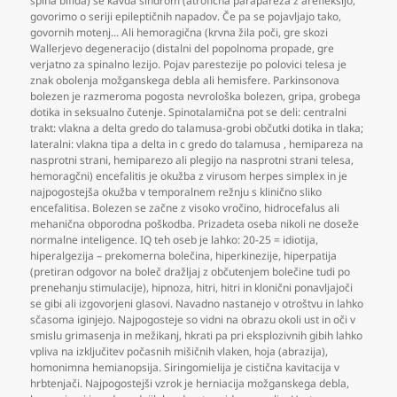
spina bifida) še kavda sindrom (atrofična parapareza z arefleksijo
,
govorimo o seriji epileptičnih napadov. Če pa se pojavljajo tako
,
govornih motenj... Ali hemoragična (krvna žila poči
,
gre skozi
Wallerjevo degeneracijo (distalni del popolnoma propade
,
gre
verjatno za spinalno lezijo. Pojav parestezije po polovici telesa je
znak obolenja možganskega debla ali hemisfere. Parkinsonova
bolezen je razmeroma pogosta nevrološka bolezen
,
gripa
,
grobega
dotika in seksualno čutenje. Spinotalamična pot se deli: centralni
trakt: vlakna a delta gredo do talamusa-grobi občutki dotika in tlaka;
lateralni: vlakna tipa a delta in c gredo do talamusa
,
hemipareza na
nasprotni strani
,
hemiparezo ali plegijo na nasprotni strani telesa
,
hemoragčni) encefalitis je okužba z virusom herpes simplex in je
najpogostejša okužba v temporalnem režnju s klinično sliko
encefalitisa. Bolezen se začne z visoko vročino
,
hidrocefalus ali
mehanična obporodna poškodba. Prizadeta oseba nikoli ne doseže
normalne inteligence. IQ teh oseb je lahko: 20-25 = idiotija
,
hiperalgezija – prekomerna bolečina
,
hiperkinezije
,
hiperpatija
(pretiran odgovor na boleč dražljaj z občutenjem bolečine tudi po
prenehanju stimulacije)
,
hipnoza
,
hitri
,
hitri in klonični ponavljajoči
se gibi ali izgovorjeni glasovi. Navadno nastanejo v otroštvu in lahko
sčasoma iginjejo. Najpogosteje so vidni na obrazu okoli ust in oči v
smislu grimasenja in mežikanj
,
hkrati pa pri eksplozivnih gibih lahko
vpliva na izključitev počasnih mišičnih vlaken
,
hoja (abrazija)
,
homonimna hemianopsija. Siringomielija je cistična kavitacija v
hrbtenjači. Najpogostejši vzrok je herniacija možganskega debla
,