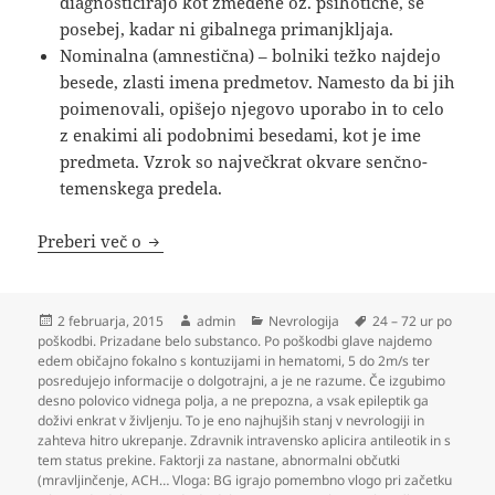
diagnosticirajo kot zmedene oz. psihotične, še
posebej, kadar ni gibalnega primanjkljaja.
Nominalna (amnestična) – bolniki težko najdejo
besede, zlasti imena predmetov. Namesto da bi jih
poimenovali, opišejo njegovo uporabo in to celo
z enakimi ali podobnimi besedami, kot je ime
predmeta. Vzrok so največkrat okvare senčno-
temenskega predela.
Nevrologija
Preberi več o
Objavljeno
Avtor
Kategorije
Oznake
2 februarja, 2015
admin
Nevrologija
24 – 72 ur po
dne
poškodbi. Prizadane belo substanco. Po poškodbi glave najdemo
edem običajno fokalno s kontuzijami in hematomi
,
5 do 2m/s ter
posredujejo informacije o dolgotrajni
,
a je ne razume. Če izgubimo
desno polovico vidnega polja
,
a ne prepozna
,
a vsak epileptik ga
doživi enkrat v življenju. To je eno najhujših stanj v nevrologiji in
zahteva hitro ukrepanje. Zdravnik intravensko aplicira antileotik in s
tem status prekine. Faktorji za nastane
,
abnormalni občutki
(mravljinčenje
,
ACH… Vloga: BG igrajo pomembno vlogo pri začetku