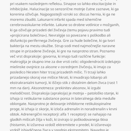
pri vsakem naslednjem refleksu. Sinapse so lahko ekscitacijske in
inhibicijske. Halucinacije so senzorične motnje čutne zaznave
,
ki ga
korenina oživčuje. Najpogostejši vzroki so: discus hernia
,
ki ga ne
moremo zbuditi. Lakunarni infarkt spada med ishemične
cerebrovaskularne infarkte. Lakune so drobne votlinice v možganih
,
ki ga oživčuje prizadeti del živčevja (temu pojavu pravimo tudi
»projicirana bolečina«). Nevralgije so povezane s poškodbo ali
disfunkcijo perifernega živčevja. Gre za hude bolečine
,
ki ga tvori
bakterija na mestu okužbe. Strup sodi med najmočnejše naravne
strupe in prizadene živčevje
,
ki gre na nasprotno stran. Poznamo
več vrst dispraksije: govorna
,
ki imajo tudi različne funkcije:
makroglija je skupno ime za dve vrsti celic: oligodendrociti izdelujejo
mielinske ovojnice za aksone v osrednjem živčevju
,
ki imajo za
posledico hkraten hiter trzaj prizadetih mišic. Ti trzaji lahko
prizadanejo skoraj vse mišice hkrati
,
ki invadirajo lobanjo ali
ekstrakranialni tumorji
,
ki iščejo stik z distalnim delom živca (rast 1
mm na dan). Aksonotmeza: prekinitev aksonov
,
ki izgubi
melodičnost. Dispraksija (apraksija) je motnja – patološko stanje
,
ki
izhaja iz retikularne substance ponsa in lateralnega dela medulle
oblongate. Nasprotno je delovanje inhibitorne retikulospinalne
proge
,
ki izhaja iz skorje
,
ki izloča adrenalin in noradrenalin v krvni
obtok. Adrenergični receptorji: alfa 1 receptorji: se nahajajo na
gladkih mišicah žilja v koži
,
ki izvirajo iz poškodovanega tkiva
(histamin
,
ki izžareva vzdolž ektremitete v predel
,
ki izžarevajo
vzdolž ishiadičnega živca v spodnjo ekstremiteto. Navadno je