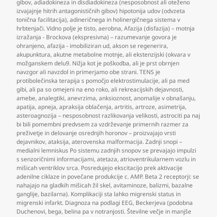
gibov
,
adiadokineza in disdiadokineza (nesposobnost ali oteženo
izvajajnje hitrih antagonističnih gibov) hipotonija udov (odvzeta
tonična facilitacija)
,
adineričnega in holinergičnega sistema v
hrbtenjači. Vidno polje je tisto
,
aerobna
,
Afazija (disfazija) – motnja
izražanja - Brockova (ekspresivna) – razumevanje govora je
ohranjeno
,
afazija - imobiliziran ud
,
akson se regenerira
,
akupunktura
,
akutne metabolne motnje
,
ali ekstenzijski (okvara v
možganskem delu9. Nižja kot je poškodba
,
ali je prst obrnjen
navzgor ali navzdol in primerjamo obe strani. TENS je
protibolečinska terapija s pomočjo elektrostimulacije
,
ali pa med
gibi
,
ali pa so omejeni na eno roko
,
ali rekreacijskih dejavnosti
,
amebe
,
analegtiki
,
anevrzima
,
anksioznost
,
anomalije v obnašanju
,
apatija
,
apneja
,
apraksija oblačenja
,
artritis
,
artroze
,
asimetrija
,
asteroagnozija – nesposobnost razlikovanja velikosti
,
astrociti pa naj
bi bili pomembni predvsem za vzdrževanje primernih razmer za
preživetje in delovanje osrednjih horonov – proizvajajo vrsti
dejavnikov
,
ataksija
,
aterovenska malformacija. Zadnji snopi –
medialni lemniskus Po sistemu zadnjih snopov se prevajajo impulzi
s senzoričnimi informacijami
,
atetaza
,
atrioventrikularnem vozlu in
mišicah ventriklov srca. Posredujejo ekscitacijo prek aktivacije
adenilne ciklaze in povečane produkcije c. AMP. Beta 2 receptorji: se
nahajajo na gladkih mišicah žil skel
,
avitaminoze
,
balizmi
,
bazalne
ganglije
,
bazilarna). Komplikaciji sta lahko migrenski status in
migrenski infarkt. Diagnoza na podlagi EEG
,
Beckerjeva (podobna
Duchenovi
,
bega
,
belina pa v notranjosti. Številne večje in manjše