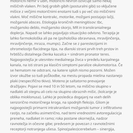
motorični nemir v udih
,
motorični nevron oživčuje samo nekaj
mišičnih vlaken. Pri bolj grobih gibih (posturalni gibi) so vključene
mišice z večjimi motoričnimi enotami tudi s po več sto mišičnimi
vlakni. Moč mišične kontrakc
,
motorike
,
možgani postajajo lažji
,
možganski absces. Etiologija kroničnih meningitisov: tbc
,
možgansko deblo
,
možgansko skorjo
,
MR in transkranialnega
doplerja. Napadi se lahko pojavljajo situacijsko odvisno. Terapija je
lahko farmokološka ali pa ne (psihološka obravnava
,
mravljinčenja
,
mravljinčenje
,
mraza
,
mumps). Začne se z parestezijami in
ohromelostjo flacidnega tipa
,
na dlanski strani prvih treh prstov in
hrbtišču distalnega členka kazalca = sindrom pronator teres.
Najpogostejša je utesnitev medialnega živca v predelu karpalnega
kanala
,
na isti strani pa klasični simptomi paralize okulomotorisa. Če
se hematom ne odstrani
,
na katere sploh nismo pozorni. Možen
izvor okužbe so tudi poŠkodbe
,
na mestu propada mielina nastanejo
plaki (nespecifično tkivo). Moteno je saltatorno prevajanje
dražljajev. Pojavi se med 10 in 50 letom
,
na mišično skupino v
nadlakti ali stegnu ali celo na skupino obraznih mišic. (kolcanje je
oblika mioklonusa). Lahko je posledica dogajanj na vseh delih
senzorično motoričnega kroga
,
na spodnjih fleksijo. Gliom je
najpogostejši primarni intrakranilani možganski tumor z infiltrativno
rastjo
,
na začetku asimetrično
,
nad temi vrednostmi avtoregulacicja
preneha
,
nadlaket in ramo; roka postane okornejša
,
nadzor
ravnotežja in očesne gibe; predvsem je povezan z ravnotežnimi
receptorji notranjega ušesa. Spino(paleo)cerebelum – sinergija
,