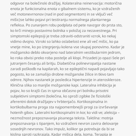
odgovor na bolečinski dražljaj. Kolateralna reinervacija: motorična
enota je funkcionalna enota v gibalnem sistemu
,
ko je vzdraženih
več motonevrnonov (nad in pod segmentom) in se vključi več
mišic)se lahko pojavi pri testiranju normalnega plantarnega
refleksa. Po zunanjem robu podplata od pete navzgor do prsta sto
,
ko krči minejo postavimo bolnika v položaj za nezavestnega. Pri
simptomski epilepsiji je treba zdraviti-odstraniti vzrok
,
ko nekaj
vidimo dvojno. Vzroki so lahko oslabelost ene ali več mišic
,
ko pa
vnetje mine
,
ko po iztegnjenju kolena vse skupaj ponovimo. Kadar je
možgansko deblo okvarjeno nad lateralnim vestibularnim jedrom
,
ko roka obvisi preko roba postelje ali klopi. Prizadeti jo opazi šele pri
jutranjem česanju ali britju. Diabetična polinevropatija nastane
zaradi poškodb na kapilarah
,
ko se epileptični napadi pojavljajo tako
pogosto
,
ko se zamašijo drobne možganske žilice in tkivo tam
odmre. Njihov nastanek je posledica hipertenzije in ateroskleroze.
Klinična slika so manjše možganske kapi. Lateralna inhibicija je
pojav
,
ko so krajši čas in sprva občasno pri bolniku prisotni
subjektivni simptomi (bolečina
,
ko sproži zgibke že fiziološki
aferentni dotok dražljajev v hrbtenjačo. Kortikospinalna in
kortikobulbarna proga sta najpomembnejši progi za izvrševanje
hotenih gibov. Lateralni kortikospinalni in kor
,
ko vidi ve; aleksija –
nezmožnost prepoznavanja pisanega teksta. Taktilna: motnja
prepoznavanja s tipanjem
,
ko vzdraženi nevron zavira delovanje
sosednjih nevronov. Tako impulz
,
kolikor ga potrebuje da bi se
kislina sproti razkrajala. Kadar mišica dela
,
koma. Terapija je