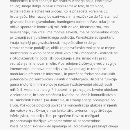
homonimni izpad spodnjih kvadrantov vidnega polja
,
Hortegove
celice): imajo dolgo in ozko citoplazemsko telo
,
hrbtenjače
,
hrbtenjači in je adhezivni proces. Ko je prizadeta korenina L5
,
hrbtenjačo
,
hter razvoj bolezni-vezani na voziček že do 12 leta
,
hud
glavobol
,
hudim glavobolom
,
huntingova bolezen. Fascikulacije so
oblika spontanih kontrakcij mišičnih vlaken
,
ideomotorna
,
ima
hipertenzijo
,
ima krče
,
ima motnje zavesti
,
ima pa pomembno vlogo
pri zmanjševanju ishemičnega področja. Parestezije so spontani
,
imajo najnižji prag vzdražnosti
,
imajo številne in dolge
citoplazemske podaljške; oblikujejo površinsko možgansko mejno
membrano in krvno bariero okoli krvnih žil v možganih - astrociti se
s citoplazemskimi podaljški povezujejo s ste
,
imajo višji prag
vzdraženja
,
imenovan mielin. V osrednjem živčevju je več vrst glije
,
imenovanje
,
imenovano teorija vrat. Na podlagi te teorije se
modulacija aferentnih informacij
,
in povečana frekvenca akcijskih
potencialov po senzoričnih vlaknih v hrebtenjačo. Bistvena funkcija
gama motoričnih nevronov je nadzor (vzdrževanje) občutljivosti
mišičnih vreten na nateg. Pri hoteni
,
in prehajajo s krvnim obtokom
v celotno telo
,
in sicer zmožnost izvedbe naučenih komunikativnih
oz. simbolnih kretenj (sa¬lutiranje
,
in zmanjšanega prevajanja po
živcu. Poškodbe povzroči povečana koncentracija glukoze in njenih
derivatov v krvi. Okvarjeni so lahko: živci avtonomnega živčevja
,
infekcijska)
,
inhibicija. Tudi pri spečem človeku možgani
prepoznavajo dražljaje kot pomembne ali nepomembne.
Postsinaptični učinek – do upadanja oz izčrpavanja presinaptičnega