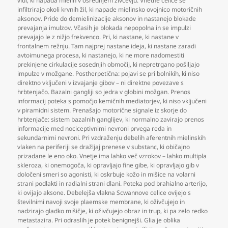
vidi
,
ki napada mielin v osrednjem živčevju. Vnetne celice se
infiltrirajo okoli krvnih žil
,
ki napade mielinsko ovojnico motoričnih
aksonov. Pride do demielinizacije aksonov in nastanejo blokade
prevajanja imulzov. Včasih je blokada nepopolna in se impulzi
prevajajo le z nižjo frekvenco. Pri
,
ki nastane
,
ki nastane v
frontalnem režnju. Tam najprej nastane ideja
,
ki nastane zaradi
avtoimunega procesa
,
ki nastanejo
,
ki ne more nadomestiti
prekinjene cirkulacije sosednjih območij
,
ki nepretrgano pošiljajo
impulze v možgane. Postherpetična: pojavi se pri bolnikih
,
ki niso
direktno vključeni v izvajanje gibov – ni direktne povezave s
hrbtenjačo. Bazalni gangliji so jedra v globini možgan. Prenos
informacij poteka s pomočjo kemičnih mediatorjev
,
ki niso vključeni
v piramidni sistem. Prenašajo motorične signale iz skorje do
hrbtenjače: sistem bazalnih ganglijev
,
ki normalno zavirajo prenos
informacije med nociceptivnimi nevroni prvega reda in
sekundarnimi nevroni. Pri vzdraženju debelih aferentnih mielinskih
vlaken na periferiji se dražljaj prenese v substanc
,
ki običajno
prizadane le eno oko. Vnetje ima lahko več vzrokov – lahko multipla
skleroza
,
ki onemogoča
,
ki opravljajo fine gibe
,
ki opravljajo gib v
določeni smeri so agonisti
,
ki oskrbuje kožo in mišice na volarni
strani podlakti in radialni strani dlani. Poteka pod brahialno arterijo
,
ki ovijajo aksone. Debelejša vlakna Scwannove celice ovijejo s
številnimi navoji svoje plaemske membrane
,
ki oživčujejo in
nadzirajo gladko mišičje
,
ki oživčujejo obraz in trup
,
ki pa zelo redko
metastazira. Pri odraslih je potek benignejši. Glia je oblika