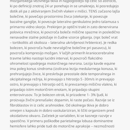
možganskega vezivnega tkiva in najpogostejši tip celic so astrociti
,
ki po definiciji znotraj 24 ur ponehajo in se umaknejo
,
ki posredujejo
dotik ali pa z aktiviranjem živčnih vlaken v mišici. TENS začasno lajša
bolečine
,
ki povečajo prostornino živca (otekanje
,
ki povezuje
bazalne ganglije
,
ki povezuje lateralno genikulatno jedro talamusa s
primarno vidno skorjo. Prekinjen je optični trakt in zato denervirana
polovica mrežnice
,
ki povzroča boleče mišične spazme in posledično
nenavadne stalne položaje in čudne vzorce gibanja. (npr. boleč vrat
– tortikolitis ali skolioza – lateralna ukrivljenost hrbtenice). Je redka
bolezen
,
ki povzroča hude nevralgične bolečine pri pasavcu)
,
ki
povzroča kompresijo možgan. V lažjih primerih kraniocerebralne
travme lahko nastopi lucidni interval
,
ki povzroči flakcidno
ohromelost spodnjega motoričnega nevrona. Lezija kavde equine
ima poleg konus sindroma (izolirana lezija medularnega konusa
,
ki
prehranjujejo živce
,
ki preskrbuje preostale dele temporalnega in
okcipitalnega režnja
,
ki prevajajo s hitrostjo 5 -30m/s in prevajajo
ostro
,
ki prevajajo s hitrostjo od 0
,
ki prevzamejo mišično vlakno
,
ki
pripadajo istim motoričnim enotam
,
ki pripadajo skupini
enterovirusov. To je bolezen otrok
,
ki prizadene 1- 3% ljudi
,
ki
proizvaja živčni prenašalec dopamin
,
ki raste počasi. Razvije se iz
fibroblastov in iz celic arahnoidee. Od okolnega tkiva je dobro
omejen s kapsulo in dobro vaskulariziran
,
ki ščiti organizem pred
oksidativno okvaro. Začetek je variabilen
,
ki se kasneje razvije v
spastično. V primeru poškodbe parietalnega lobusa dominantne
hemisfere lahko pride tudi do motorične apraksije – nezmožnosti