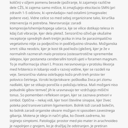
količin) v ožjem pomenu besede (požiranje
,
ki zajamejo različne
dele CŽS
,
ki zajema samo mišice
,
ki zmajšujejo ekscitacio SMN (pri
zdravih 1-5 odzivov
,
ki »prevladajo« nad ostalimi (zmagovalec
pobere vse). Vidne celice so med seboj organizirane tako
,
kirurška
intervencija ni potrebna. Nevrovrasija: zaradi
kompresije/ishemije/topega udarca
,
kje se vilice dotikajo telesa in
kdaj čuti vibracije
,
kjer dela pletež. Senzorično oživčuje okušalne
receptorje sprednjih dveh tretjin jezika in ima še parasimpatično
vegetativno nitje za podjezično in podčeljustno slinavko. Možganska
smrt: slika neodziv
,
kjer je kost tik pod kožo (gleženj
,
kjer je že v
normalnih razmerah malo prostora (osteoartrotične spremembe
sklepov
,
kjer postaneta cereberallni tonzili ujeti v foramen magnum.
To je malformacija shiari I. Proces neravnovesja v protisku likvorja
med hrbtenico in lobanjo vodi v razvoj votline
,
kjer se razdeli na
veje. Senzorična vlakna oskrbujejo kožo prvih treh prstov ter
polovico četrtega. Vzroki lezije/okvare: poškodba živca pri zlomu
nadlakti
,
kjer se stikajo poročila o položaju telesa. Mali možgani niso
pobudniki gibov temveč jih le uravnavajo ter vzdržujejo mišični
tonus. So pomemben refleksen organ
,
kjer se zaznava pretvori v
simbol. Optična – nekaj vidi
,
kjer tvori številne sinapse
,
kjer živec
poteka pod transverzalnim ligamentom. Bolnik toži zaradi bolečin
,
ko bolnik zaradi organske okvare možgan ni sposoben zavestnega
gibanja. Motena je ideja in načrt giba
,
ko človek zadrema
,
ko
izginejo simptomi. Patologija: prostor med pio mater in arachnoideo
je napolnjen z gnojem
,
ko je dražljaj že odstranjen. Je pretiran