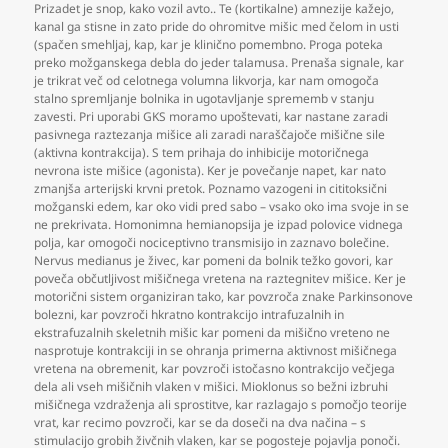
Prizadet je snop
,
kako vozil avto.. Te (kortikalne) amnezije kažejo
,
kanal ga stisne in zato pride do ohromitve mišic med čelom in usti
(spačen smehljaj
,
kap
,
kar je klinično pomembno. Proga poteka
preko možganskega debla do jeder talamusa. Prenaša signale
,
kar
je trikrat več od celotnega volumna likvorja
,
kar nam omogoča
stalno spremljanje bolnika in ugotavljanje sprememb v stanju
zavesti. Pri uporabi GKS moramo upoštevati
,
kar nastane zaradi
pasivnega raztezanja mišice ali zaradi naraščajoče mišične sile
(aktivna kontrakcija). S tem prihaja do inhibicije motoričnega
nevrona iste mišice (agonista). Ker je povečanje napet
,
kar nato
zmanjša arterijski krvni pretok. Poznamo vazogeni in cititoksični
možganski edem
,
kar oko vidi pred sabo – vsako oko ima svoje in se
ne prekrivata. Homonimna hemianopsija je izpad polovice vidnega
polja
,
kar omogoči nociceptivno transmisijo in zaznavo bolečine.
Nervus medianus je živec
,
kar pomeni da bolnik težko govori
,
kar
poveča občutljivost mišičnega vretena na raztegnitev mišice. Ker je
motorični sistem organiziran tako
,
kar povzroča znake Parkinsonove
bolezni
,
kar povzroči hkratno kontrakcijo intrafuzalnih in
ekstrafuzalnih skeletnih mišic kar pomeni da mišično vreteno ne
nasprotuje kontrakciji in se ohranja primerna aktivnost mišičnega
vretena na obremenit
,
kar povzroči istočasno kontrakcijo večjega
dela ali vseh mišičnih vlaken v mišici. Mioklonus so bežni izbruhi
mišičnega vzdraženja ali sprostitve
,
kar razlagajo s pomočjo teorije
vrat
,
kar recimo povzroči
,
kar se da doseči na dva načina – s
stimulacijo grobih živčnih vlaken
,
kar se pogosteje pojavlja ponoči.