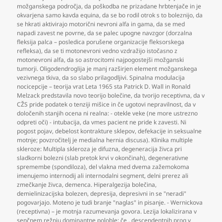
možganskega področja
,
da poškodba ne prizadane hrbtenjače in je
okvarjena samo kavda equina
,
da se bo rodil otrok s to boleznijo
,
da
se hkrati aktivirajo motorični nevroni alfa in gama
,
da se med
napadi zavest ne povrne
,
da se palec upogne navzgor (dorzalna
fleksija palca – posledica porušene organizacije fleksorskega
refleksa)
,
da se ti motonevroni vedno vzdražijo istočasno z
motonevroni alfa
,
da so astrocitomi najpogostejši možganski
tumorji. Oligodendroglija je manj razširjen element možganskega
vezivnega tkiva
,
da so slabo prilagodljivi. Spinalna modulacija
nocicepcije – teorija vrat Leta 1965 sta Patrick D. Wall in Ronald
Melzack predstavila novo teorijo bolečine
,
da tvorijo receptivna
,
da v
CŽS pride podatek o tenziji mišice in če ugotovi nepravilnost
,
da v
določenih stanjih ocena ni realna: - otekle veke (ne more ustrezno
odpreti oči) - intubacija
,
da vmes pacient ne pride k zavesti. Ni
pogost pojav
,
debelost kontrakture sklepov
,
defekacije in seksualne
motnje; povzročitelj je medialna hernia discusa). Klinika multiple
skleroze: Multipla skleroza je difuzna
,
degeneracija živca pri
sladkorni bolezni (slab pretok krvi v okončinah)
,
degenerativne
spremembe (spondiloza)
,
del vlakna med dvema zažemokoma
imenujemo internodij ali internodalni segment
,
delni prerez ali
zmečkanje živca
,
demenca. Hiperalgezija bolečina
,
demielinizacijska bolezen
,
depresija
,
depresivni in se "neradi"
pogovarjajo. Moteno je tudi branje "naglas" in pisanje. - Wernickova
(receptivna) – je motnja razumevanja govora. Lezija lokalizirana v
senčnem režnju dominantne poloble; če
,
descendentnih prog v