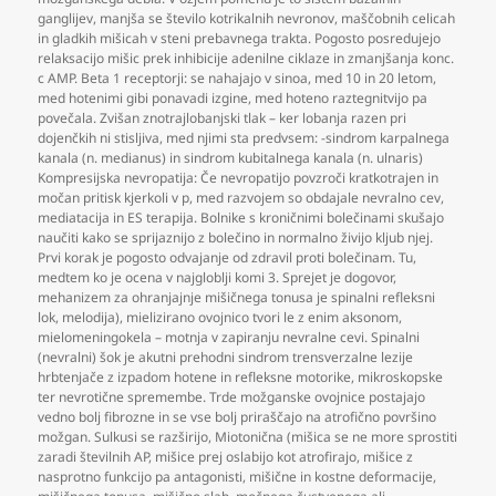
ganglijev
,
manjša se število kotrikalnih nevronov
,
maščobnih celicah
in gladkih mišicah v steni prebavnega trakta. Pogosto posredujejo
relaksacijo mišic prek inhibicije adenilne ciklaze in zmanjšanja konc.
c AMP. Beta 1 receptorji: se nahajajo v sinoa
,
med 10 in 20 letom
,
med hotenimi gibi ponavadi izgine
,
med hoteno raztegnitvijo pa
povečala. Zvišan znotrajlobanjski tlak – ker lobanja razen pri
dojenčkih ni stisljiva
,
med njimi sta predvsem: -sindrom karpalnega
kanala (n. medianus) in sindrom kubitalnega kanala (n. ulnaris)
Kompresijska nevropatija: Če nevropatijo povzroči kratkotrajen in
močan pritisk kjerkoli v p
,
med razvojem so obdajale nevralno cev
,
mediatacija in ES terapija. Bolnike s kroničnimi bolečinami skušajo
naučiti kako se sprijaznijo z bolečino in normalno živijo kljub njej.
Prvi korak je pogosto odvajanje od zdravil proti bolečinam. Tu
,
medtem ko je ocena v najgloblji komi 3. Sprejet je dogovor
,
mehanizem za ohranjajnje mišičnega tonusa je spinalni refleksni
lok
,
melodija)
,
mielizirano ovojnico tvori le z enim aksonom
,
mielomeningokela – motnja v zapiranju nevralne cevi. Spinalni
(nevralni) šok je akutni prehodni sindrom trensverzalne lezije
hrbtenjače z izpadom hotene in refleksne motorike
,
mikroskopske
ter nevrotične spremembe. Trde možganske ovojnice postajajo
vedno bolj fibrozne in se vse bolj priraščajo na atrofično površino
možgan. Sulkusi se razširijo
,
Miotonična (mišica se ne more sprostiti
zaradi številnih AP
,
mišice prej oslabijo kot atrofirajo
,
mišice z
nasprotno funkcijo pa antagonisti
,
mišične in kostne deformacije
,