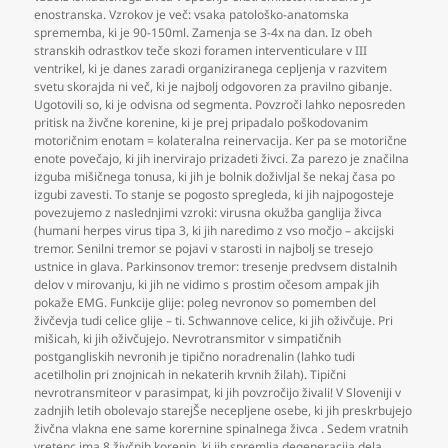
enostranska. Vzrokov je več: vsaka patološko-anatomska
sprememba
,
ki je 90-150ml. Zamenja se 3-4x na dan. Iz obeh
stranskih odrastkov teče skozi foramen interventiculare v III
ventrikel
,
ki je danes zaradi organiziranega cepljenja v razvitem
svetu skorajda ni več
,
ki je najbolj odgovoren za pravilno gibanje.
Ugotovili so
,
ki je odvisna od segmenta. Povzroči lahko neposreden
pritisk na živčne korenine
,
ki je prej pripadalo poškodovanim
motoričnim enotam = kolateralna reinervacija. Ker pa se motorične
enote povečajo
,
ki jih inervirajo prizadeti živci. Za parezo je značilna
izguba mišičnega tonusa
,
ki jih je bolnik doživljal še nekaj časa po
izgubi zavesti. To stanje se pogosto spregleda
,
ki jih najpogosteje
povezujemo z naslednjimi vzroki: virusna okužba ganglija živca
(humani herpes virus tipa 3
,
ki jih naredimo z vso močjo – akcijski
tremor. Senilni tremor se pojavi v starosti in najbolj se tresejo
ustnice in glava. Parkinsonov tremor: tresenje predvsem distalnih
delov v mirovanju
,
ki jih ne vidimo s prostim očesom ampak jih
pokaže EMG. Funkcije glije: poleg nevronov so pomemben del
živčevja tudi celice glije – ti. Schwannove celice
,
ki jih oživčuje. Pri
mišicah
,
ki jih oživčujejo. Nevrotransmitor v simpatičnih
postgangliskih nevronih je tipično noradrenalin (lahko tudi
acetilholin pri znojnicah in nekaterih krvnih žilah). Tipični
nevrotransmiteor v parasimpat
,
ki jih povzročijo živali! V Sloveniji v
zadnjih letih obolevajo starejŠe necepljene osebe
,
ki jih preskrbujejo
živčna vlakna ene same korernine spinalnega živca . Sedem vratnih
vretenc ima 8 živčnih korenin
,
ki jih spremlja degeneracija dela