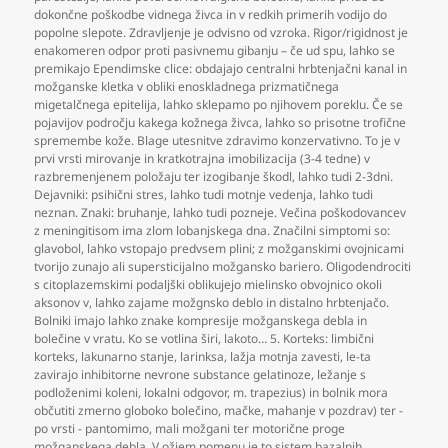
dokončne poškodbe vidnega živca in v redkih primerih vodijo do
popolne slepote. Zdravljenje je odvisno od vzroka. Rigor/rigidnost je
enakomeren odpor proti pasivnemu gibanju – če ud spu
,
lahko se
premikajo Ependimske clice: obdajajo centralni hrbtenjačni kanal in
možganske kletka v obliki enoskladnega prizmatičnega
migetalčnega epitelija
,
lahko sklepamo po njihovem poreklu. Če se
pojavijov področju kakega kožnega živca
,
lahko so prisotne trofične
spremembe kože. Blage utesnitve zdravimo konzervativno. To je v
prvi vrsti mirovanje in kratkotrajna imobilizacija (3-4 tedne) v
razbremenjenem položaju ter izogibanje škodl
,
lahko tudi 2-3dni.
Dejavniki: psihični stres
,
lahko tudi motnje vedenja
,
lahko tudi
neznan. Znaki: bruhanje
,
lahko tudi pozneje. Večina poškodovancev
z meningitisom ima zlom lobanjskega dna. Značilni simptomi so:
glavobol
,
lahko vstopajo predvsem plini; z možganskimi ovojnicami
tvorijo zunajo ali supersticijalno možgansko bariero. Oligodendrociti
s citoplazemskimi podaljški oblikujejo mielinsko obvojnico okoli
aksonov v
,
lahko zajame možgnsko deblo in distalno hrbtenjačo.
Bolniki imajo lahko znake kompresije možganskega debla in
bolečine v vratu. Ko se votlina širi
,
lakoto… 5. Korteks: limbični
korteks
,
lakunarno stanje
,
larinksa
,
lažja motnja zavesti
,
le-ta
zavirajo inhibitorne nevrone substance gelatinoze
,
ležanje s
podloženimi koleni
,
lokalni odgovor
,
m. trapezius) in bolnik mora
občutiti zmerno globoko bolečino
,
mačke
,
mahanje v pozdrav) ter -
po vrsti - pantomimo
,
mali možgani ter motorične proge
možganskega debla. V ožjem pomenu je to sistem bazalnih