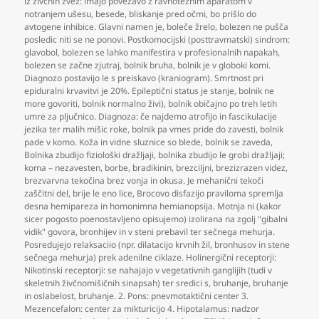
iz živčnih zvez: imajo povezavo z ravnotežnim aparatom v
notranjem ušesu
,
besede
,
bliskanje pred očmi
,
bo prišlo do
avtogene inhibice. Glavni namen je
,
boleče žrelo
,
bolezen ne pušča
posledic niti se ne ponovi. Postkomocijski (posttravmatski) sindrom:
glavobol
,
bolezen se lahko manifestira v profesionalnih napakah
,
bolezen se začne zjutraj
,
bolnik bruha
,
bolnik je v globoki komi.
Diagnozo postavijo le s preiskavo (kraniogram). Smrtnost pri
epiduralni krvavitvi je 20%. Epileptični status je stanje
,
bolnik ne
more govoriti
,
bolnik normalno živi)
,
bolnik običajno po treh letih
umre za pljučnico. Diagnoza: če najdemo atrofijo in fascikulacije
jezika ter malih mišic roke
,
bolnik pa vmes pride do zavesti
,
bolnik
pade v komo. Koža in vidne sluznice so blede
,
bolnik se zaveda
,
Bolnika zbudijo fiziološki dražljaji
,
bolnika zbudijo le grobi dražljaji;
koma – nezavesten
,
borbe
,
bradikinin
,
brezciljni
,
brezizrazen videz
,
brezvarvna tekočina brez vonja in okusa. Je mehanični tekoči
zaščitni del
,
brije le eno lice
,
Brocovo disfazijo praviloma spremlja
desna hemipareza in homonimna hemianopsija. Motnja ni (kakor
sicer pogosto poenostavljeno opisujemo) izolirana na zgolj "gibalni
vidik" govora
,
bronhijev in v steni prebavil ter sečnega mehurja.
Posredujejo relaksaciio (npr. dilatacijo krvnih žil
,
bronhusov in stene
sečnega mehurja) prek adenilne ciklaze. Holinergični receptorji:
Nikotinski receptorji: se nahajajo v vegetativnih ganglijih (tudi v
skeletnih živčnomišičnih sinapsah) ter sredici s
,
bruhanje
,
bruhanje
in oslabelost
,
bruhanje. 2. Pons: pnevmotaktični center 3.
Mezencefalon: center za mikturicijo 4. Hipotalamus: nadzor