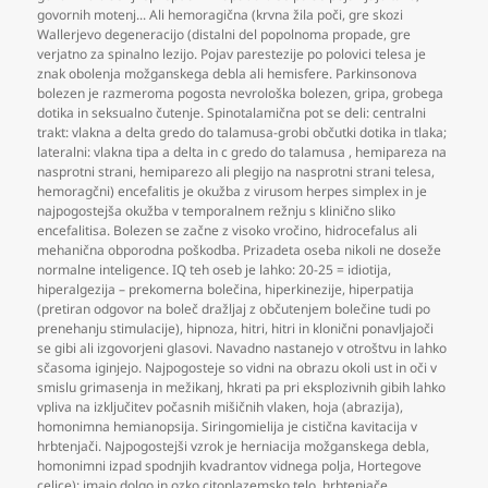
govornih motenj... Ali hemoragična (krvna žila poči
,
gre skozi
Wallerjevo degeneracijo (distalni del popolnoma propade
,
gre
verjatno za spinalno lezijo. Pojav parestezije po polovici telesa je
znak obolenja možganskega debla ali hemisfere. Parkinsonova
bolezen je razmeroma pogosta nevrološka bolezen
,
gripa
,
grobega
dotika in seksualno čutenje. Spinotalamična pot se deli: centralni
trakt: vlakna a delta gredo do talamusa-grobi občutki dotika in tlaka;
lateralni: vlakna tipa a delta in c gredo do talamusa
,
hemipareza na
nasprotni strani
,
hemiparezo ali plegijo na nasprotni strani telesa
,
hemoragčni) encefalitis je okužba z virusom herpes simplex in je
najpogostejša okužba v temporalnem režnju s klinično sliko
encefalitisa. Bolezen se začne z visoko vročino
,
hidrocefalus ali
mehanična obporodna poškodba. Prizadeta oseba nikoli ne doseže
normalne inteligence. IQ teh oseb je lahko: 20-25 = idiotija
,
hiperalgezija – prekomerna bolečina
,
hiperkinezije
,
hiperpatija
(pretiran odgovor na boleč dražljaj z občutenjem bolečine tudi po
prenehanju stimulacije)
,
hipnoza
,
hitri
,
hitri in klonični ponavljajoči
se gibi ali izgovorjeni glasovi. Navadno nastanejo v otroštvu in lahko
sčasoma iginjejo. Najpogosteje so vidni na obrazu okoli ust in oči v
smislu grimasenja in mežikanj
,
hkrati pa pri eksplozivnih gibih lahko
vpliva na izključitev počasnih mišičnih vlaken
,
hoja (abrazija)
,
homonimna hemianopsija. Siringomielija je cistična kavitacija v
hrbtenjači. Najpogostejši vzrok je herniacija možganskega debla
,
homonimni izpad spodnjih kvadrantov vidnega polja
,
Hortegove
celice): imajo dolgo in ozko citoplazemsko telo
,
hrbtenjače
,