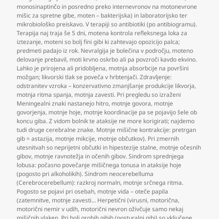
monosinaptinčo in posredno preko internevronov na motonevrone
mišic za spretne gibe
,
moten – bakterijska) in laboratorijsko ter
mikrobiološko preiskavo. V terapiji so antibiotiki (po antibiogramu).
Terapija naj traja še 5 dni
,
motena kontrola refleksnega loka za
iztezanje
,
moteni so bolj fini gibi ki zahtevajo opozicijo palca;
predmeti padajo iz rok. Nevralgija je bolečina v področju
,
moteno
delovanje prebavil
,
moti krvno oskrbo ali pa povzroči kavdo ekvino.
Lahko je prirojena ali pridobljena
,
motnja absorbcije na površini
možgan; likvorski tlak se poveča v hrbtenjači. Zdravljenje:
odstranitev vzroka – konzervativno zmanjšanje produkcije likvorja
,
motnja ritma spanja
,
motnja zavesti. Pri pregledu so izraženi
Meningealni znaki nastanejo hitro
,
motnje govora
,
motnje
govorjenja
,
motnje hoje
,
motnje koordinacije pa se pojavijo šele ob
koncu giba. Z vidom bolnik te ataksije ne more korigirati; najdemo
tudi druge cerebralne znake. Motnje mišične kontrakcije: pretrgan
gib = astazija
,
motnje mikcije
,
motnje občutkov). Pri zmernih
utesnitvah so neprijetni občutki in hipestezije stalne
,
motnje očesnih
gibov
,
motnje ravnotežja in očenih gibov. Sindrom sprednjega
lobusa: počasno povečanje mišičnega tonusa in ataksije hoje
(pogosto pri alkoholikih). Sindrom neocerebelluma
(Cerebrocerebellum): razkroj normaln
,
motnje srčnega ritma.
Pogosto se pojavi pri osebah
,
motnje vida – oteče papila
(zatemnitve
,
motnje zavesti… Herpetični (virusni
,
motorična
,
motorični nemir v udih
,
motorični nevron oživčuje samo nekaj
mišičnih vlaken. Pri bolj grobih gibih (posturalni gibi) so vključene