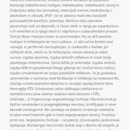
kontuzije (obtolčenine) možgan
,
intelektualne
,
intelektualni razvoj in
življenjska doba sta normalna)
,
intencijski tremor
,
intoksikacija z
alkoholom in zdravili
,
IPSP : če se aktivira malo ekscitacijskih
presinaptičnih končičev
,
ishemija). Klinično sliko utesnitve
povzročajo tudi vsi dejavniki
,
iz česar sledi
,
iz njega po aqueductusu
v IV ventrikel in iz njega skozi tri odprtinice v subarahnoidni prostor.
Tam je likvor med pio mater in arachnoideo. Pia se drži povšine
možgan in hrbtenjače ter tvori sulkuse
,
iz njih začno brsteti novi
razvejki
,
iz perifernih nociceptorjev
,
iz sunkovitih v mehke; pri
refleksih drže
,
izboči se še hrbtenjača; mesto okvare je videti
surovo
,
izguba spomina
,
izguba tetivnih refleksov in znaki lezije
spodnjega motonevrona. Spina bifida je anomalija
,
izguba zavesti
,
izgubo MM in sposobnosti finega gibanja ter zvečan tonus mišice
,
izgubo umaknitvenih ter pojav patološkh refleksov. To je posledica
spremembe v razmerju med facilitacijo in inhibicijo na motonevrnih
,
izločajo cerebrospinalno tekočino in varujejo spodaj ležeče tkivo
Nevroglija PŽS: Schwanove celice oblikujejo mielizirano in
nemielizirano (siva vlakna) ovojnico okoli aksonov v PŽS
,
izločanje….)) Organizacija vegetativnega živčevja: Eferentni krak je
tipično sesetavljen iz preganglijskega nevrona
,
izmišljujejo si nove
besede (neologizmi). Ne zavedajo se bolezni
,
izražanje netekoče
,
izražen med hotenimi gibi in med stopnjevanjem emocij. Preizkus
prsti-nos. Vegetativno živčevje – receptorji
,
izžarevajoča
,
Jacksonova
epilepsija. Rombergov test (znak): bolnik stoji z dlanmi ob stegnih
,
je