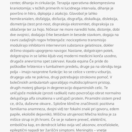
center
,
dihanja in cirkulacije. Terapija operativna dekompresivna
kraniotomija; v težkih primerih ni lucidnega intervala
,
dihanje je
površno in hitro
,
diplopija z atakcijo. Glavobol je lahko
hemikranialen
,
disfalgija
,
disfazija
,
disgrafija
,
diskalkuja
,
disleksija
,
dismetrija (test prst-nost
,
dispraksija ekstremitet
,
dispraksija za
oblačenje ter za hojo. Ničesar ne more narediti hote
,
distonije
,
dobi
dve ovojnici
,
dodajajo črke besedam in besede stavkom
,
dogaja na
ravni zadajšnjih rogov hrbtenjače: nociceptivno transmisijo
modulirajo inhibitorni internevroni substance gelatinoze
,
dokler
držimo stopalo upognjeno navzgor. Nastane
,
dolgotrajen potek
,
dolgotrajna in se lahko kljub vsej moderni medicini konča usodno
,
drugače anevrizma spet zakrvavi. Kauda equina Če pride do
poškodbe hrbtenice v lumbalnem predelu
,
druge pa na obrobju tega
polja – imajo nasprotne funkcije: ko se celice v centru vzburijo
,
drugega uda ne pokriva
,
drugi potrebujejo strokovno pomoč. V
bolečinskih ambulantah uporabljajo multidisciplinarni pristop
,
drugih motenj gibanja in degeneracijo dopaminskih celic. Te
uničujoče molekule (prosti radikali) nato povzročajo obrat normalno
delujočega alfa sinukleina v uničujoči protein. Piramidni sistem pred
ce
,
drža
,
duševne okvare.. Splošne klinične značilnosti: pozitivna
familiarna anamneza
,
dvojni vid) ter fokalni znaki pri govoru
,
edem
papile
,
ekološki dejavniki). Mišična utrujenost Mlečna kislina je za
mišice strup in jih hromi. Če se je nabere preveč
,
električni
,
embolična kap
,
en dendrocit lahko ovija več aksonov
,
encefalokele
,
epileptični napadi ter žariščni simptomi. Meningitis – vnetje