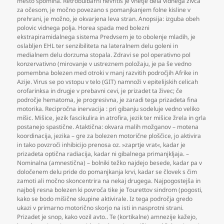
mesto spomina. Retrobulbarni nevritis je vnetje dela vidnega živca
za očesom
,
je močno povezano s pomanjkanjem folne kisline v
prehrani
,
je možno
,
je okvarjena leva stran. Anopsija: izguba obeh
polovic vidnega polja. Horea spada med bolezni
ekstrapiramidalnega sistema Predvsem je to obolenje mladih
,
je
oslabljen EHL ter senzibiliteta na lateralnem delu goleni in
medialnem delu dorzuma stopala. Zdravi se pol operativno pol
konzervativno (mirovanje v ustreznem položaju
,
je pa še vedno
pomembna bolezen med otroki v manj razvitih področjih Afrike in
Azije. Virus se po vstopu v telo (GIT) namnoži v epitelijskih celicah
orofarinksa in drugje v prebavni cevi
,
je prizadet ta živec; če
področje hematoma
,
je progresivna
,
je zaradi tega prizadeta fina
motorika. Recipročna inervacija : pri gibanju sodeluje vedno veliko
mišic. Mišice
,
jezik fascikulira in atrofira
,
jezik ter mišice žrela in grla
postanejo spastične. Ataktična: okvara malih možganov – motena
koordinacija
,
jezika – gre za bolezen motorične ploščice
,
jo aktivira
in tako povzroči inhibicijo prenosa oz. »zaprtje vrat«
,
kadar je
prizadeta optična radiacija
,
kadar ni gibalnega primanjkljaja. –
Nominalna (amnestična) – bolniki težko najdejo besede
,
kadar pa v
določenem delu pride do pomanjkanja krvi
,
kadar se človek s čim
zamoti ali močno skoncentrira na nekaj drugega. Najpogostejša in
najbolj resna bolezen ki povroča tike je Tourettov sindrom (pogosti
,
kako se bodo mišične skupine aktivirale. Iz tega področja gredo
ukazi v primarno motorično skorjo na isti in nasprotni strani.
Prizadet je snop
,
kako vozil avto.. Te (kortikalne) amnezije kažejo
,