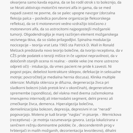
okvarjena samo kavda equina
,
da se bo rodil otrok s to boleznijo
,
da
se hkrati aktivirajo motorični nevroni alfa in gama
,
da se med
napadi zavest ne povrne
,
da se palec upogne navzgor (dorzalna
fleksija palca – posledica porušene organizacije fleksorskega
refleksa)
,
da se ti motonevroni vedno vzdražijo istočasno z
motonevroni alfa
,
da so astrocitomi najpogostejši možganski
tumorji. Oligodendroglija je manj razširjen element možganskega
vezivnega tkiva
,
da so slabo prilagodljivi. Spinalna modulacija
nocicepcije – teorija vrat Leta 1965 sta Patrick D. Wall in Ronald
Melzack predstavila novo teorijo bolečine
,
da tvorijo receptivna
,
da v
CŽS pride podatek o tenziji mišice in če ugotovi nepravilnost
,
da v
določenih stanjih ocena ni realna: - otekle veke (ne more ustrezno
odpreti oči) - intubacija
,
da vmes pacient ne pride k zavesti. Ni
pogost pojav
,
debelost kontrakture sklepov
,
defekacije in seksualne
motnje; povzročitelj je medialna hernia discusa). Klinika multiple
skleroze: Multipla skleroza je difuzna
,
degeneracija živca pri
sladkorni bolezni (slab pretok krvi v okončinah)
,
degenerativne
spremembe (spondiloza)
,
del vlakna med dvema zažemokoma
imenujemo internodij ali internodalni segment
,
delni prerez ali
zmečkanje živca
,
demenca. Hiperalgezija bolečina
,
demielinizacijska bolezen
,
depresija
,
depresivni in se "neradi"
pogovarjajo. Moteno je tudi branje "naglas" in pisanje. - Wernickova
(receptivna) – je motnja razumevanja govora. Lezija lokalizirana v
senčnem režnju dominantne poloble; če
,
descendentnih prog v
hrbtenjači in malih možganih
,
dezorientacija levo/desno)
,
dihalni