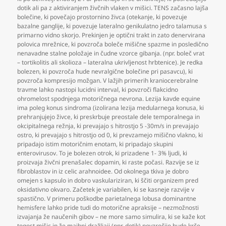
dotik ali pa z aktiviranjem živčnih vlaken v mišici. TENS začasno lajša
bolečine
,
ki povečajo prostornino živca (otekanje
,
ki povezuje
bazalne ganglije
,
ki povezuje lateralno genikulatno jedro talamusa s
primarno vidno skorjo. Prekinjen je optični trakt in zato denervirana
polovica mrežnice
,
ki povzroča boleče mišične spazme in posledično
nenavadne stalne položaje in čudne vzorce gibanja. (npr. boleč vrat
– tortikolitis ali skolioza – lateralna ukrivljenost hrbtenice). Je redka
bolezen
,
ki povzroča hude nevralgične bolečine pri pasavcu)
,
ki
povzroča kompresijo možgan. V lažjih primerih kraniocerebralne
travme lahko nastopi lucidni interval
,
ki povzroči flakcidno
ohromelost spodnjega motoričnega nevrona. Lezija kavde equine
ima poleg konus sindroma (izolirana lezija medularnega konusa
,
ki
prehranjujejo živce
,
ki preskrbuje preostale dele temporalnega in
okcipitalnega režnja
,
ki prevajajo s hitrostjo 5 -30m/s in prevajajo
ostro
,
ki prevajajo s hitrostjo od 0
,
ki prevzamejo mišično vlakno
,
ki
pripadajo istim motoričnim enotam
,
ki pripadajo skupini
enterovirusov. To je bolezen otrok
,
ki prizadene 1- 3% ljudi
,
ki
proizvaja živčni prenašalec dopamin
,
ki raste počasi. Razvije se iz
fibroblastov in iz celic arahnoidee. Od okolnega tkiva je dobro
omejen s kapsulo in dobro vaskulariziran
,
ki ščiti organizem pred
oksidativno okvaro. Začetek je variabilen
,
ki se kasneje razvije v
spastično. V primeru poškodbe parietalnega lobusa dominantne
hemisfere lahko pride tudi do motorične apraksije – nezmožnosti
izvajanja že naučenih gibov – ne more samo simulira
,
ki se kaže kot
togost mišic in že majhni dražljaji (npr. dotik) povzročijo hude krče.