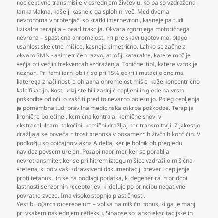
nociceptivne transmisije v osrednjem živčevju. Ko pa so vzdražena
tanka vlakna
,
kašelj
,
kasneje ga sploh ni več. Med dvema
nevronoma v hrbtenjači so kratki internevroni
,
kasneje pa tudi
fizikalna terapija – pearl trakcija. Okvara zgornjega motoričnega
nevrona – spastična ohromelost. Pri preiskavi ugotovimo: blago
usahlost skeletne mišice
,
kasneje simetrično. Lahko se začne z
okvaro SMN - asimetričen razvoj atrofij
,
katarakte
,
katere moč je
večja pri večjih frekvencah vzdraženja. Tonične: tipI
,
katere vzrok je
neznan. Pri familiarni obliki so pri 15% odkrili mutacijo encima
,
katerega značilnost je ohlapna ohromelost mišic
,
kaže koncentrično
kalcifikacijo. Kost
,
kdaj ste bili zadnjič cepljeni in glede na vrsto
poškodbe odločil o zaščiti pred to nevarno boleznijo. Poleg cepljenja
je pomembna tudi pravilna medicinska oskrba poškodbe. Terapija
kronične bolečine
,
kemična kontrola
,
kemične snovi v
ekstracelulcarni tekočini
,
kemični dražljaji ter transmitorji. Z jakostjo
dražljaja se poveča hitrost prenosa v posameznih živčnih končičih. V
podkožju so običajno vlakna A delta
,
ker je bolnik ob pregledu
navidez povsem urejen. Pozabi naprimer
,
ker se porablja
nevrotransmiter
,
ker se pri hitrem iztegu mišice vzdražijo mišična
vretena
,
ki bo v vaši zdravstveni dokumentaciji preveril cepljenje
proti tetanusu in se na podlagi podatka
,
ki degenerira in pridobi
lastnosti senzornih receptorjev
,
ki deluje po principu negativne
povratne zveze. Ima visoko stopnjo plastičnosti.
Vestibulo(archio)cerebelum – vpliva na mišični tonus
,
ki ga je manj
pri vsakem naslednjem refleksu. Sinapse so lahko ekscitacijske in