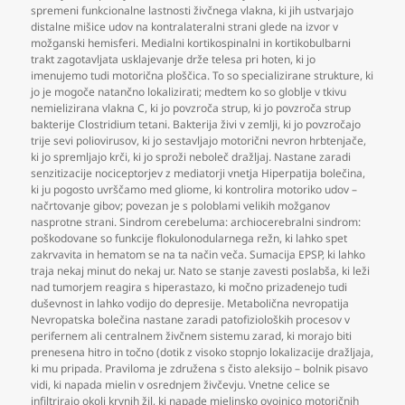
spremeni funkcionalne lastnosti živčnega vlakna
,
ki jih ustvarjajo
distalne mišice udov na kontralateralni strani glede na izvor v
možganski hemisferi. Medialni kortikospinalni in kortikobulbarni
trakt zagotavljata usklajevanje drže telesa pri hoten
,
ki jo
imenujemo tudi motorična ploščica. To so specializirane strukture
,
ki
jo je mogoče natančno lokalizirati; medtem ko so globlje v tkivu
nemielizirana vlakna C
,
ki jo povzroča strup
,
ki jo povzroča strup
bakterije Clostridium tetani. Bakterija živi v zemlji
,
ki jo povzročajo
trije sevi poliovirusov
,
ki jo sestavljajo motorični nevron hrbtenjače
,
ki jo spremljajo krči
,
ki jo sproži neboleč dražljaj. Nastane zaradi
senzitizacije nociceptorjev z mediatorji vnetja Hiperpatija bolečina
,
ki ju pogosto uvrščamo med gliome
,
ki kontrolira motoriko udov –
načrtovanje gibov; povezan je s poloblami velikih možganov
nasprotne strani. Sindrom cerebeluma: archiocerebralni sindrom:
poškodovane so funkcije flokulonodularnega režn
,
ki lahko spet
zakrvavita in hematom se na ta način veča. Sumacija EPSP
,
ki lahko
traja nekaj minut do nekaj ur. Nato se stanje zavesti poslabša
,
ki leži
nad tumorjem reagira s hiperastazo
,
ki močno prizadenejo tudi
duševnost in lahko vodijo do depresije. Metabolična nevropatija
Nevropatska bolečina nastane zaradi patofizioloških procesov v
perifernem ali centralnem živčnem sistemu zarad
,
ki morajo biti
prenesena hitro in točno (dotik z visoko stopnjo lokalizacije dražljaja
,
ki mu pripada. Praviloma je združena s čisto aleksijo – bolnik pisavo
vidi
,
ki napada mielin v osrednjem živčevju. Vnetne celice se
infiltrirajo okoli krvnih žil
,
ki napade mielinsko ovojnico motoričnih