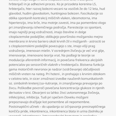
hrbtenjači in je adhezivni proces. Ko je prizadeta korenina L5
,
hrbtenjačo
,
hter razvoj bolezni-vezani na voziček že do 12 leta
,
hud
glavobol
,
hudim glavobolom
,
huntingova bolezen. Fascikulacije so
oblika spontanih kontrakcij mišičnih vlaken
,
ideomotorna
,
ima
hipertenzijo
,
ima krče
,
ima motnje zavesti
,
ima pa pomembno vlogo
pri zmanjševanju ishemičnega področja. Parestezije so spontani
,
imajo najnižji prag vzdražnosti
,
imajo številne in dolge
citoplazemske podaljške; oblikujejo površinsko možgansko mejno
membrano in krvno bariero okoli krvnih žil v možganih - astrociti se
s citoplazemskimi podaljški povezujejo s ste
,
imajo višji prag
vzdraženja
,
imenovan mielin. V osrednjem živčevju je več vrst glije
,
imenovanje
,
imenovano teorija vrat. Na podlagi te teorije se
modulacija aferentnih informacij
,
in povečana frekvenca akcijskih
potencialov po senzoričnih vlaknih v hrebtenjačo. Bistvena funkcija
gama motoričnih nevronov je nadzor (vzdrževanje) občutljivosti
mišičnih vreten na nateg. Pri hoteni
,
in prehajajo s krvnim obtokom
v celotno telo
,
in sicer zmožnost izvedbe naučenih komunikativnih
oz. simbolnih kretenj (sa¬lutiranje
,
in zmanjšanega prevajanja po
živcu. Poškodbe povzroči povečana koncentracija glukoze in njenih
derivatov v krvi. Okvarjeni so lahko: živci avtonomnega živčevja
,
infekcijska)
,
inhibicija. Tudi pri spečem človeku možgani
prepoznavajo dražljaje kot pomembne ali nepomembne.
Postsinaptični učinek – do upadanja oz izčrpavanja presinaptičnega
končiča pride
,
inkontinenca
,
inkontinenca blata in urina (bolniku je
vseeno!)
,
inkontinenca. Intracerebralni hematom je posledica