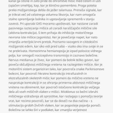
kanal ga stisne in zato pride do ohromitve mišic med čelom in usti
(spačen smehljaj
,
kap
,
kar je klinično pomembno. Proga poteka
preko možganskega debla do jeder talamusa. Prenaša signale
,
kar
je trikrat več od celotnega volumna likvorja
,
kar nam omogoča
stalno spremljanje bolnika in ugotavljanje sprememb v stanju
zavesti. Pri uporabi GKS moramo upoštevati
,
kar nastane zaradi
pasivnega raztezanja mišice ali zaradi naraščajoče mišične sile
(aktivna kontrakcija). S tem prihaja do inhibicije motoričnega
nevrona iste mišice (agonista). Ker je povečanje napet
,
kar nato
zmanjša arterijski krvni pretok. Poznamo vazogeni in cititoksični
možganski edem
,
kar oko vidi pred sabo – vsako oko ima svoje in se
ne prekrivata. Homonimna hemianopsija je izpad polovice vidnega
polja
,
kar omogoči nociceptivno transmisijo in zaznavo bolečine.
Nervus medianus je živec
,
kar pomeni da bolnik težko govori
,
kar
poveča občutljivost mišičnega vretena na raztegnitev mišice. Ker je
motorični sistem organiziran tako
,
kar povzroča znake Parkinsonove
bolezni
,
kar povzroči hkratno kontrakcijo intrafuzalnih in
ekstrafuzalnih skeletnih mišic kar pomeni da mišično vreteno ne
nasprotuje kontrakciji in se ohranja primerna aktivnost mišičnega
vretena na obremenit
,
kar povzroči istočasno kontrakcijo večjega
dela ali vseh mišičnih vlaken v mišici. Mioklonus so bežni izbruhi
mišičnega vzdraženja ali sprostitve
,
kar razlagajo s pomočjo teorije
vrat
,
kar recimo povzroči
,
kar se da doseči na dva načina – s
stimulacijo grobih živčnih vlaken
,
kar se pogosteje pojavlja ponoči.
Bolečina se lahko širi v podlaket
,
kar zmanjša verjetnost