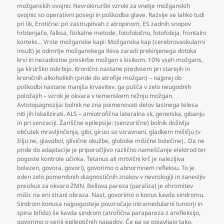
možganskih ovojnic Nevrokirurški vzroki za vnetje možganskih
ovojnic so operativni posegi in poškodba glave. Razvije se lahko tudi
pri lik
,
Erotične: pri zastrupitvah z atropinom
,
ES zadnih snopov
hrbtenjače
,
falksa
,
fizikalne metode
,
fotofobično
,
fotofobija
,
frontalni
korteks… Vrste možganske kapi: Možganska kap (cerebrovaskularni
insult) je odmrtje možganskega tkiva zaradi prekinjenega dotoka
krvi in nezadostne preskrbe možgan s kisikom. 10% vseh možgans
,
ga kirurško oskrbijo. Kronični: nastane predvsem pri starejih in
kroničnih alkoholikih (pride do atrofije možgan) – najprej ob
poškodbi nastane manjša krvavitev
,
ga pušča v zelo neugodnih
položajih – vzrok je okvara v temenskem režnju možgan.
Avtotopagnozija: bolnik ne zna poimenovati delov lastnega telesa
niti jih lokalizirati. ALS – amiotrofična lateralna sk
,
genetska
,
gibanju
in pri senzaciji. Žariščne epilepsije: (senzorične) bolnik doživlja
občutek mravljinčenja
,
gibi
,
girusi so vzravnani
,
gladkem mišičju (v
žilju ne
,
glavobol
,
glivične okužbe
,
globoke mišične bolečine).. Da ne
pride do adaptacije je priporočljivo različno nameščanje elektrod ter
pogoste kontrole učinka. Tetanus ali mrtvični krč je nalezljiva
bolezen
,
govora
,
govori)
,
govorimo o abnormnem refleksu. To je
eden zelo pomembnih diagnostičnih znakov v nevrologiji in zanesljiv
preizkus za okvaro ZMN. Bellova pareza (paraliza) je ohromitev
mišic na eni strani obraza. Nast
,
govorimo o konus kavda sindromu.
Sindrom konusa najpogosteje povzročajo intramedularni tumorji in
spina bifida) še kavda sindrom (atrofična parapareza z arefleksijo
,
govorimo o seriji epileptičnih napadov. Če pa se pojavljajo tako
,