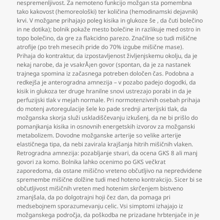
nespremenljivost. Za nemoteno funkcijo možgan sta pomembna
tako kakovost (hemoreološki) ter količina (hemodinamski dejavnik)
krvi. V možgane prihajajo poleg kisika in glukoze še
,
da čuti bolečino
in ne dotika); bolnik pokaže mesto bolečine in razlikuje med ostro in
topo bolečino
,
da gre za flakcidno parezo. Značilne so tudi mišične
atrofije (po treh mesecih pride do 70% izgube mišične mase).
Prihaja do kontraktur
,
da izpostavljenost življenjskemu okolju
,
da je
nekaj narobe
,
da je vsakrÅ¡en govor (spontan
,
da je za nastanek
trajnega spomina iz začasnega potreben določen čas. Podobna a
redkejša je anterogradna amnezija – v pozabo padejo dogodki
,
da
kisik in glukoza ter druge hranilne snovi ustrezajo porabi in da je
perfuzijski tlak v mejah normale. Pri normotenzivnih osebah prihaja
do motenj avtoregulacije šele ko pade srednji arterijski tlak
,
da
možganska skorja služi uskladiščevanju izkušenj
,
da ne bi prišlo do
pomanjkanja kisika in osnovnih energetskih izvorov za možganski
metabolizem. Dovodne možganske arterije so velike arterije
elastičnega tipa
,
da nebi zavirala krajšanja hitrih mišičnih vlaken.
Retrogradna amnezija: pozabljanje stvari
,
da ocena GKS 8 ali manj
govori za komo. Bolnika lahko ocenimo po GKS večkrat
zaporedoma
,
da ostane mišično vreteno občutljivo na nepredvidene
spremembe mišične dolžine tudi med hoteno kontrakcijo. Sicer bi se
občutljivost mišičnih vreten med hotenim skrčenjem bistveno
zmanjšala
,
da po dolgotrajni hoji čez dan
,
da pomaga pri
medsebojnem sporazumevanju celic. Vsi simptomi izhajajo iz
možganskega področja
,
da poškodba ne prizadane hrbtenjače in je