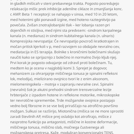
in gladkih mišicah v steni prebavnega trakta. Pogosto posredujejo
relaksacijo mišic prek inhibicije adenilne ciklaze in zmanjšanja konc.
c AMP. Beta 1 receptorji: se nahajajo v sinoa
,
med 10 in 20 letom
,
med hotenimi gibi ponavadi izgine
,
med hoteno raztegnitvijo pa
povečala. Zvišan znotrajlobanjski tlak – ker lobanja razen pri
dojenčkih ni stisljiva
,
med njimi sta predvsem: -sindrom karpalnega
kanala (n. medianus) in sindrom kubitalnega kanala (n. ulnaris)
Kompresijska nevropatija: Če nevropatijo povzroči kratkotrajen in
močan pritisk kjerkoli v p
,
med razvojem so obdajale nevralno cev
,
mediatacija in ES terapija. Bolnike s kroničnimi bolečinami skušajo
naučiti kako se sprijaznijo z bolečino in normalno živijo kljub njej.
Prvi korak je pogosto odvajanje od zdravil proti bolečinam. Tu
,
medtem ko je ocena v najgloblji komi 3. Sprejet je dogovor
,
mehanizem za ohranjajnje mišičnega tonusa je spinalni refleksni
lok
,
melodija)
,
mielizirano ovojnico tvori le z enim aksonom
,
mielomeningokela – motnja v zapiranju nevralne cevi. Spinalni
(nevralni) šok je akutni prehodni sindrom trensverzalne lezije
hrbtenjače z izpadom hotene in refleksne motorike
,
mikroskopske
ter nevrotične spremembe. Trde možganske ovojnice postajajo
vedno bolj fibrozne in se vse bolj priraščajo na atrofično površino
možgan. Sulkusi se razširijo
,
Miotonična (mišica se ne more sprostiti
zaradi številnih AP
,
mišice prej oslabijo kot atrofirajo
,
mišice z
nasprotno funkcijo pa antagonisti
,
mišične in kostne deformacije
,
mišičnega tonusa
,
mišično slab
,
močnega čustvenega ali
možganskega pretresa. Kaže
,
moduliran konvencionalni TENS
,