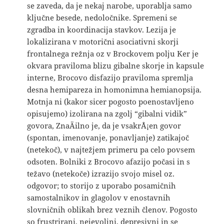
se zaveda, da je nekaj narobe, uporablja samo
ključne besede, nedoločnike. Spremeni se
zgradba in koordinacija stavkov. Lezija je
lokalizirana v motorični asociativni skorji
frontalnega režnja oz v Brockovem polju Ker je
okvara praviloma blizu gibalne skorje in kapsule
interne, Brocovo disfazijo praviloma spremlja
desna hemipareza in homonimna hemianopsija.
Motnja ni (kakor sicer pogosto poenostavljeno
opisujemo) izolirana na zgolj “gibalni vidik”
govora, ZnaÄilno je, da je vsakrÅ¡en govor
(spontan, imenovanje, ponavljanje) zatikajoč
(netekoč), v najtežjem primeru pa celo povsem
odsoten. Bolniki z Brocovo afazijo počasi in s
težavo (netekoče) izrazijo svojo misel oz.
odgovor; to storijo z uporabo posamičnih
samostalnikov in glagolov v enostavnih
slovničnih oblikah brez veznih členov. Pogosto
so frustrirani, nejevoljni, depresivni in se