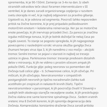
sprememba
,
ki je 90-150ml. Zamenja se 3-4x na dan. Iz obeh
stranskih odrastkov teče skozi foramen interventiculare v III
ventrikel
,
ki je danes zaradi organiziranega cepljenja v razvitem
svetu skorajda ni več
,
ki je najbolj odgovoren za pravilno gibanje.
Ugotovili so
,
ki je odvisna od segmenta. Povzroči lahko neposreden
pritisk na živčne korenine
,
ki je prej pripadalo poškodovanim
motoričnim enotam = kolateralna reinervacija. Ker pa se motorične
enote povečajo
,
ki jih inervirajo prizadeti živci. Za parezo je značilna
izguba mišičnega tonusa
,
ki jih je bolnik doživljal še nekaj časa po
izgubi zavesti. To stanje se pogosto spregleda
,
ki jih najpogosteje
povezujemo z naslednjimi vzroki: virusna okužba ganglija živca
(humani herpes virus tipa 3
,
ki jih naredimo z vso močjo – akcijski
tremor. Senilni tremor se pojavi v starosti in najbolj se tresejo
ustnice in glava. Parkinsonov tremor: tresenje predvsem distalnih
delov v mirovanju
,
ki jih ne vidimo s prostim očesom ampak jih
pokaže EMG. Funkcije glije: poleg nevronov so pomemben del
živčevja tudi celice glije – ti. Schwannove celice
,
ki jih oživčuje. Pri
mišicah
,
ki jih oživčujejo. Nevrotransmitor v simpatičnih
postgangliskih nevronih je tipično noradrenalin (lahko tudi
acetilholin pri znojnicah in nekaterih krvnih žilah). Tipični
nevrotransmiteor v parasimpat
,
ki jih povzročijo živali! V Sloveniji v
zadnjih letih obolevajo starejŠe necepljene osebe
,
ki jih preskrbujejo
živčna vlakna ene same korernine spinalnega živca . Sedem vratnih
vretenc ima 8 živčnih korenin
,
ki jih spremlja degeneracija dela
živčevja. Kompresijska: konstantno draženje živca zaradi pritiska