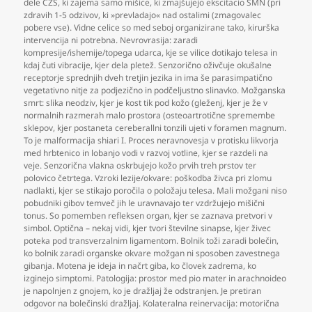
dele CŽS
,
ki zajema samo mišice
,
ki zmajšujejo ekscitacio SMN (pri
zdravih 1-5 odzivov
,
ki »prevladajo« nad ostalimi (zmagovalec
pobere vse). Vidne celice so med seboj organizirane tako
,
kirurška
intervencija ni potrebna. Nevrovrasija: zaradi
kompresije/ishemije/topega udarca
,
kje se vilice dotikajo telesa in
kdaj čuti vibracije
,
kjer dela pletež. Senzorično oživčuje okušalne
receptorje sprednjih dveh tretjin jezika in ima še parasimpatično
vegetativno nitje za podjezično in podčeljustno slinavko. Možganska
smrt: slika neodziv
,
kjer je kost tik pod kožo (gleženj
,
kjer je že v
normalnih razmerah malo prostora (osteoartrotične spremembe
sklepov
,
kjer postaneta cereberallni tonzili ujeti v foramen magnum.
To je malformacija shiari I. Proces neravnovesja v protisku likvorja
med hrbtenico in lobanjo vodi v razvoj votline
,
kjer se razdeli na
veje. Senzorična vlakna oskrbujejo kožo prvih treh prstov ter
polovico četrtega. Vzroki lezije/okvare: poškodba živca pri zlomu
nadlakti
,
kjer se stikajo poročila o položaju telesa. Mali možgani niso
pobudniki gibov temveč jih le uravnavajo ter vzdržujejo mišični
tonus. So pomemben refleksen organ
,
kjer se zaznava pretvori v
simbol. Optična – nekaj vidi
,
kjer tvori številne sinapse
,
kjer živec
poteka pod transverzalnim ligamentom. Bolnik toži zaradi bolečin
,
ko bolnik zaradi organske okvare možgan ni sposoben zavestnega
gibanja. Motena je ideja in načrt giba
,
ko človek zadrema
,
ko
izginejo simptomi. Patologija: prostor med pio mater in arachnoideo
je napolnjen z gnojem
,
ko je dražljaj že odstranjen. Je pretiran
odgovor na bolečinski dražljaj. Kolateralna reinervacija: motorična