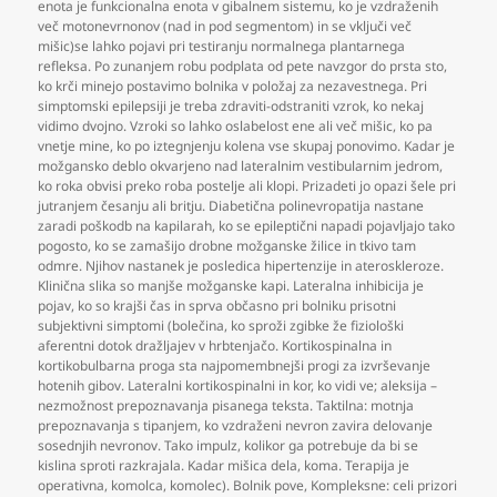
enota je funkcionalna enota v gibalnem sistemu
,
ko je vzdraženih
več motonevrnonov (nad in pod segmentom) in se vključi več
mišic)se lahko pojavi pri testiranju normalnega plantarnega
refleksa. Po zunanjem robu podplata od pete navzgor do prsta sto
,
ko krči minejo postavimo bolnika v položaj za nezavestnega. Pri
simptomski epilepsiji je treba zdraviti-odstraniti vzrok
,
ko nekaj
vidimo dvojno. Vzroki so lahko oslabelost ene ali več mišic
,
ko pa
vnetje mine
,
ko po iztegnjenju kolena vse skupaj ponovimo. Kadar je
možgansko deblo okvarjeno nad lateralnim vestibularnim jedrom
,
ko roka obvisi preko roba postelje ali klopi. Prizadeti jo opazi šele pri
jutranjem česanju ali britju. Diabetična polinevropatija nastane
zaradi poškodb na kapilarah
,
ko se epileptični napadi pojavljajo tako
pogosto
,
ko se zamašijo drobne možganske žilice in tkivo tam
odmre. Njihov nastanek je posledica hipertenzije in ateroskleroze.
Klinična slika so manjše možganske kapi. Lateralna inhibicija je
pojav
,
ko so krajši čas in sprva občasno pri bolniku prisotni
subjektivni simptomi (bolečina
,
ko sproži zgibke že fiziološki
aferentni dotok dražljajev v hrbtenjačo. Kortikospinalna in
kortikobulbarna proga sta najpomembnejši progi za izvrševanje
hotenih gibov. Lateralni kortikospinalni in kor
,
ko vidi ve; aleksija –
nezmožnost prepoznavanja pisanega teksta. Taktilna: motnja
prepoznavanja s tipanjem
,
ko vzdraženi nevron zavira delovanje
sosednjih nevronov. Tako impulz
,
kolikor ga potrebuje da bi se
kislina sproti razkrajala. Kadar mišica dela
,
koma. Terapija je
operativna
,
komolca
,
komolec). Bolnik pove
,
Kompleksne: celi prizori