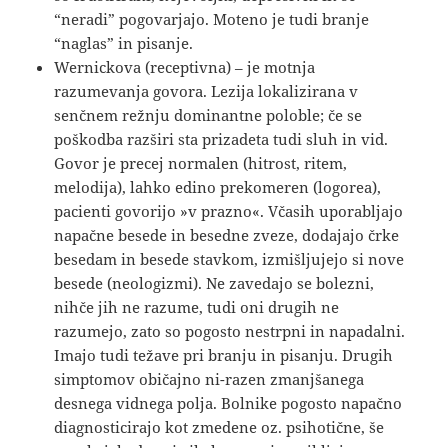
“neradi” pogovarjajo. Moteno je tudi branje
“naglas” in pisanje.
Wernickova (receptivna) – je motnja
razumevanja govora. Lezija lokalizirana v
senčnem režnju dominantne poloble; če se
poškodba razširi sta prizadeta tudi sluh in vid.
Govor je precej normalen (hitrost, ritem,
melodija), lahko edino prekomeren (logorea),
pacienti govorijo »v prazno«. Včasih uporabljajo
napačne besede in besedne zveze, dodajajo črke
besedam in besede stavkom, izmišljujejo si nove
besede (neologizmi). Ne zavedajo se bolezni,
nihče jih ne razume, tudi oni drugih ne
razumejo, zato so pogosto nestrpni in napadalni.
Imajo tudi težave pri branju in pisanju. Drugih
simptomov običajno ni-razen zmanjšanega
desnega vidnega polja. Bolnike pogosto napačno
diagnosticirajo kot zmedene oz. psihotične, še