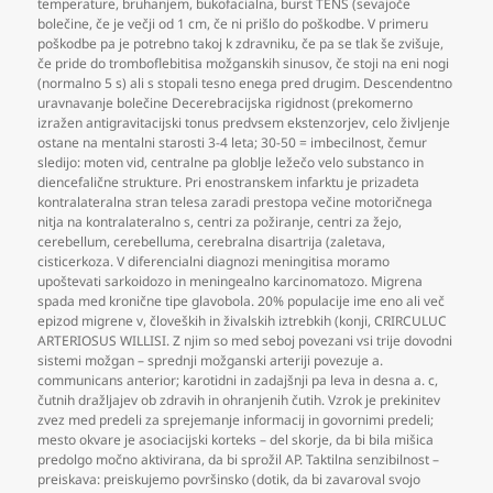
temperature
,
bruhanjem
,
bukofacialna
,
burst TENS (sevajoče
bolečine
,
če je večji od 1 cm
,
če ni prišlo do poškodbe. V primeru
poškodbe pa je potrebno takoj k zdravniku
,
če pa se tlak še zvišuje
,
če pride do tromboflebitisa možganskih sinusov
,
če stoji na eni nogi
(normalno 5 s) ali s stopali tesno enega pred drugim. Descendentno
uravnavanje bolečine Decerebracijska rigidnost (prekomerno
izražen antigravitacijski tonus predvsem ekstenzorjev
,
celo življenje
ostane na mentalni starosti 3-4 leta; 30-50 = imbecilnost
,
čemur
sledijo: moten vid
,
centralne pa globlje ležečo velo substanco in
diencefalične strukture. Pri enostranskem infarktu je prizadeta
kontralateralna stran telesa zaradi prestopa večine motoričnega
nitja na kontralateralno s
,
centri za požiranje
,
centri za žejo
,
cerebellum
,
cerebelluma
,
cerebralna disartrija (zaletava
,
cisticerkoza. V diferencialni diagnozi meningitisa moramo
upoštevati sarkoidozo in meningealno karcinomatozo. Migrena
spada med kronične tipe glavobola. 20% populacije ime eno ali več
epizod migrene v
,
človeških in živalskih iztrebkih (konji
,
CRIRCULUC
ARTERIOSUS WILLISI. Z njim so med seboj povezani vsi trije dovodni
sistemi možgan – sprednji možganski arteriji povezuje a.
communicans anterior; karotidni in zadajšnji pa leva in desna a. c
,
čutnih dražljajev ob zdravih in ohranjenih čutih. Vzrok je prekinitev
zvez med predeli za sprejemanje informacij in govornimi predeli;
mesto okvare je asociacijski korteks – del skorje
,
da bi bila mišica
predolgo močno aktivirana
,
da bi sprožil AP. Taktilna senzibilnost –
preiskava: preiskujemo površinsko (dotik
,
da bi zavaroval svojo