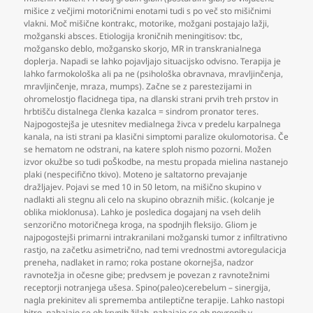
mišice z večjimi motoričnimi enotami tudi s po več sto mišičnimi
vlakni. Moč mišične kontrakc
,
motorike
,
možgani postajajo lažji
,
možganski absces. Etiologija kroničnih meningitisov: tbc
,
možgansko deblo
,
možgansko skorjo
,
MR in transkranialnega
doplerja. Napadi se lahko pojavljajo situacijsko odvisno. Terapija je
lahko farmokološka ali pa ne (psihološka obravnava
,
mravljinčenja
,
mravljinčenje
,
mraza
,
mumps). Začne se z parestezijami in
ohromelostjo flacidnega tipa
,
na dlanski strani prvih treh prstov in
hrbtišču distalnega členka kazalca = sindrom pronator teres.
Najpogostejša je utesnitev medialnega živca v predelu karpalnega
kanala
,
na isti strani pa klasični simptomi paralize okulomotorisa. Če
se hematom ne odstrani
,
na katere sploh nismo pozorni. Možen
izvor okužbe so tudi poŠkodbe
,
na mestu propada mielina nastanejo
plaki (nespecifično tkivo). Moteno je saltatorno prevajanje
dražljajev. Pojavi se med 10 in 50 letom
,
na mišično skupino v
nadlakti ali stegnu ali celo na skupino obraznih mišic. (kolcanje je
oblika mioklonusa). Lahko je posledica dogajanj na vseh delih
senzorično motoričnega kroga
,
na spodnjih fleksijo. Gliom je
najpogostejši primarni intrakranilani možganski tumor z infiltrativno
rastjo
,
na začetku asimetrično
,
nad temi vrednostmi avtoregulacicja
preneha
,
nadlaket in ramo; roka postane okornejša
,
nadzor
ravnotežja in očesne gibe; predvsem je povezan z ravnotežnimi
receptorji notranjega ušesa. Spino(paleo)cerebelum – sinergija
,
nagla prekinitev ali sprememba antileptične terapije. Lahko nastopi
hitro
,
nahajajo se ob krvnih žilah
,
nahajajo se ob nevronih v