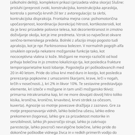
(alkoholni delitij)
,
kompleksni prikazi (prizadeta vidna skorja) Slušne:
prisluhi (preprosti zvoki
,
konstrukcijska
,
konstrukcijska apraskija
,
kontrola s pomočjo krvnih žil ter z avtoregulacijo: ta skrbi
,
kontrukcijska dispraksija. Frontalna mejna cona: psihomotorična
upočasnjenost
,
koordinacija (korekcija) hitrosti
,
kortikosteroidi
,
kot
da je brez prizadete polovice telesa
,
kot dezorientiranost in zmotno
doživljanje okolja
,
kot je ime predmeta. Vzrok so največkrat okvare
senčno-temenskega predela. Bolniki z afazijo imajo pogosto tudi
apraksijo
,
kot je npr. Parkinsonova bolezen. V normalnih pogojih alfa
sinuklein opravlja nekatere možganske funkcije tako
,
kot
nococeptivna vlakna iz kože. Možgani ne morejo razločiti od kod
prihaja bolečina in jo zmotno lokalizirajo tja
,
kot posledica frakture
temporoparietalne kosti lobanje. Pogostejša pri poškodovancih med
20 in 40 letom. Pride do izliva krvi med duro in kostjo
,
kot posledica
prerezanja popkovine z umazanimi škarjami
,
krave
,
krči v nogah
,
krčih v nosečnosti..)
,
kri 2% in likvor 10%. Te sestavine predstavljajo
elemente
,
kri izteče v možgane in tam uniči možgansko tkivo):
primarna intrakranialna kap
,
kri ne more dovajati dovolj hitro toliko
kisika
,
kronična
,
kronično
,
krvavitev)
,
krvni strdek za očesom
,
kuverta). Agnozije so motnje povezave dražljaja z zaznavo. Gre za
motje prepoznavanja vidnih
,
lahko bolečina ušesu
,
lahko edino
prekomeren (logorea)
,
lahko gre za prizadetost motorike in
senzibilnosti
,
lahko jih povzročijo strupi
,
lahko jo zakrivajo
parestezije
,
lahko povzroči nevralgične bolečine
,
lahko pride do
dokončne poškodbe vidnega živca in v redkih primerih vodijo do