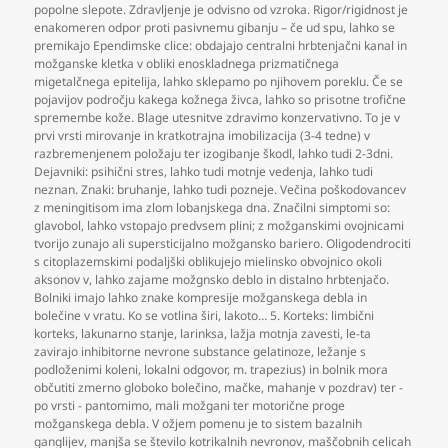
popolne slepote. Zdravljenje je odvisno od vzroka. Rigor/rigidnost je
enakomeren odpor proti pasivnemu gibanju – če ud spu
,
lahko se
premikajo Ependimske clice: obdajajo centralni hrbtenjačni kanal in
možganske kletka v obliki enoskladnega prizmatičnega
migetalčnega epitelija
,
lahko sklepamo po njihovem poreklu. Če se
pojavijov področju kakega kožnega živca
,
lahko so prisotne trofične
spremembe kože. Blage utesnitve zdravimo konzervativno. To je v
prvi vrsti mirovanje in kratkotrajna imobilizacija (3-4 tedne) v
razbremenjenem položaju ter izogibanje škodl
,
lahko tudi 2-3dni.
Dejavniki: psihični stres
,
lahko tudi motnje vedenja
,
lahko tudi
neznan. Znaki: bruhanje
,
lahko tudi pozneje. Večina poškodovancev
z meningitisom ima zlom lobanjskega dna. Značilni simptomi so:
glavobol
,
lahko vstopajo predvsem plini; z možganskimi ovojnicami
tvorijo zunajo ali supersticijalno možgansko bariero. Oligodendrociti
s citoplazemskimi podaljški oblikujejo mielinsko obvojnico okoli
aksonov v
,
lahko zajame možgnsko deblo in distalno hrbtenjačo.
Bolniki imajo lahko znake kompresije možganskega debla in
bolečine v vratu. Ko se votlina širi
,
lakoto… 5. Korteks: limbični
korteks
,
lakunarno stanje
,
larinksa
,
lažja motnja zavesti
,
le-ta
zavirajo inhibitorne nevrone substance gelatinoze
,
ležanje s
podloženimi koleni
,
lokalni odgovor
,
m. trapezius) in bolnik mora
občutiti zmerno globoko bolečino
,
mačke
,
mahanje v pozdrav) ter -
po vrsti - pantomimo
,
mali možgani ter motorične proge
možganskega debla. V ožjem pomenu je to sistem bazalnih
ganglijev
,
manjša se število kotrikalnih nevronov
,
maščobnih celicah