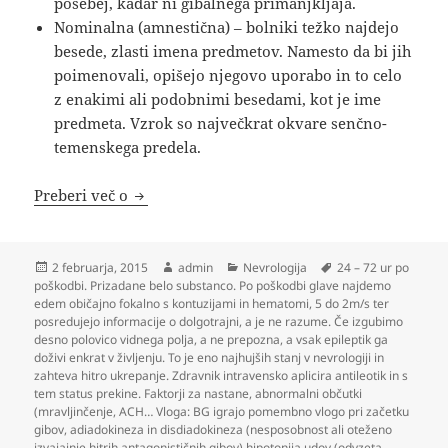
posebej, kadar ni gibalnega primanjkljaja.
Nominalna (amnestična) – bolniki težko najdejo
besede, zlasti imena predmetov. Namesto da bi jih
poimenovali, opišejo njegovo uporabo in to celo
z enakimi ali podobnimi besedami, kot je ime
predmeta. Vzrok so največkrat okvare senčno-
temenskega predela.
Nevrologija
Preberi več o
Objavljeno
Avtor
Kategorije
Oznake
2 februarja, 2015
admin
Nevrologija
24 – 72 ur po
dne
poškodbi. Prizadane belo substanco. Po poškodbi glave najdemo
edem običajno fokalno s kontuzijami in hematomi
,
5 do 2m/s ter
posredujejo informacije o dolgotrajni
,
a je ne razume. Če izgubimo
desno polovico vidnega polja
,
a ne prepozna
,
a vsak epileptik ga
doživi enkrat v življenju. To je eno najhujših stanj v nevrologiji in
zahteva hitro ukrepanje. Zdravnik intravensko aplicira antileotik in s
tem status prekine. Faktorji za nastane
,
abnormalni občutki
(mravljinčenje
,
ACH… Vloga: BG igrajo pomembno vlogo pri začetku
gibov
,
adiadokineza in disdiadokineza (nesposobnost ali oteženo
izvajajnje hitrih antagonističnih gibov) hipotonija udov (odvzeta