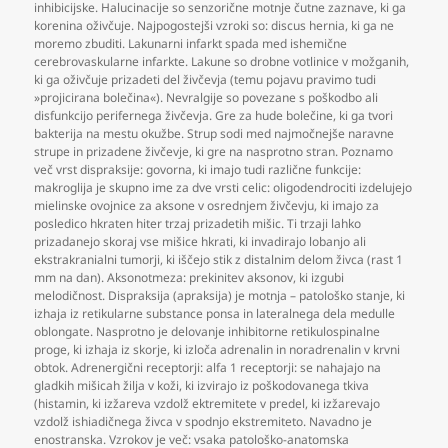
inhibicijske. Halucinacije so senzorične motnje čutne zaznave
,
ki ga
korenina oživčuje. Najpogostejši vzroki so: discus hernia
,
ki ga ne
moremo zbuditi. Lakunarni infarkt spada med ishemične
cerebrovaskularne infarkte. Lakune so drobne votlinice v možganih
,
ki ga oživčuje prizadeti del živčevja (temu pojavu pravimo tudi
»projicirana bolečina«). Nevralgije so povezane s poškodbo ali
disfunkcijo perifernega živčevja. Gre za hude bolečine
,
ki ga tvori
bakterija na mestu okužbe. Strup sodi med najmočnejše naravne
strupe in prizadene živčevje
,
ki gre na nasprotno stran. Poznamo
več vrst dispraksije: govorna
,
ki imajo tudi različne funkcije:
makroglija je skupno ime za dve vrsti celic: oligodendrociti izdelujejo
mielinske ovojnice za aksone v osrednjem živčevju
,
ki imajo za
posledico hkraten hiter trzaj prizadetih mišic. Ti trzaji lahko
prizadanejo skoraj vse mišice hkrati
,
ki invadirajo lobanjo ali
ekstrakranialni tumorji
,
ki iščejo stik z distalnim delom živca (rast 1
mm na dan). Aksonotmeza: prekinitev aksonov
,
ki izgubi
melodičnost. Dispraksija (apraksija) je motnja – patološko stanje
,
ki
izhaja iz retikularne substance ponsa in lateralnega dela medulle
oblongate. Nasprotno je delovanje inhibitorne retikulospinalne
proge
,
ki izhaja iz skorje
,
ki izloča adrenalin in noradrenalin v krvni
obtok. Adrenergični receptorji: alfa 1 receptorji: se nahajajo na
gladkih mišicah žilja v koži
,
ki izvirajo iz poškodovanega tkiva
(histamin
,
ki izžareva vzdolž ektremitete v predel
,
ki izžarevajo
vzdolž ishiadičnega živca v spodnjo ekstremiteto. Navadno je
enostranska. Vzrokov je več: vsaka patološko-anatomska