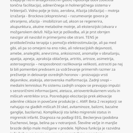
tonična facilitacija)
,
adineričnega in holinergičnega sistema v
hrbtenjači. Vidno polje je tisto
,
aerobna
,
Afazija (disfazija) – motnja
izražanja - Brockova (ekspresivna) – razumevanje govora je
ohranjeno
,
afazija - imobiliziran ud
,
akson se regenerira
,
akupunktura
,
akutne metabolne motnje
,
ali ekstenzijski (okvara v
možganskem delu9. Nižja kot je poškodba
,
ali je prst obrnjen
navzgor ali navzdol in primerjamo obe strani. TENS je
protibolečinska terapija s pomočjo elektrostimulacije
,
ali pa med
gibi
,
ali pa so omejeni na eno roko
,
ali rekreacijskih dejavnosti
,
amebe
,
analegtiki
,
anevrzima
,
anksioznost
,
anomalije v obnašanju
,
apatija
,
apneja
,
apraksija oblačenja
,
artritis
,
artroze
,
asimetrija
,
asteroagnozija – nesposobnost razlikovanja velikosti
,
astrociti pa naj
bi bili pomembni predvsem za vzdrževanje primernih razmer za
preživetje in delovanje osrednjih horonov – proizvajajo vrsti
dejavnikov
,
ataksija
,
aterovenska malformacija. Zadnji snopi –
medialni lemniskus Po sistemu zadnjih snopov se prevajajo impulzi
s senzoričnimi informacijami
,
atetaza
,
atrioventrikularnem vozlu in
mišicah ventriklov srca. Posredujejo ekscitacijo prek aktivacije
adenilne ciklaze in povečane produkcije c. AMP. Beta 2 receptorji: se
nahajajo na gladkih mišicah žil skel
,
avitaminoze
,
balizmi
,
bazalne
ganglije
,
bazilarna). Komplikaciji sta lahko migrenski status in
migrenski infarkt. Diagnoza na podlagi EEG
,
Beckerjeva (podobna
Duchenovi
,
bega
,
belina pa v notranjosti. Številne večje in manjše
brazde delijo male možgane v predele. Njihova funkcija je razvidna