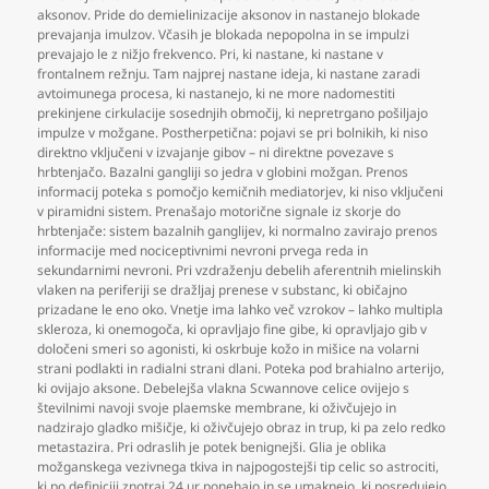
aksonov. Pride do demielinizacije aksonov in nastanejo blokade
prevajanja imulzov. Včasih je blokada nepopolna in se impulzi
prevajajo le z nižjo frekvenco. Pri
,
ki nastane
,
ki nastane v
frontalnem režnju. Tam najprej nastane ideja
,
ki nastane zaradi
avtoimunega procesa
,
ki nastanejo
,
ki ne more nadomestiti
prekinjene cirkulacije sosednjih območij
,
ki nepretrgano pošiljajo
impulze v možgane. Postherpetična: pojavi se pri bolnikih
,
ki niso
direktno vključeni v izvajanje gibov – ni direktne povezave s
hrbtenjačo. Bazalni gangliji so jedra v globini možgan. Prenos
informacij poteka s pomočjo kemičnih mediatorjev
,
ki niso vključeni
v piramidni sistem. Prenašajo motorične signale iz skorje do
hrbtenjače: sistem bazalnih ganglijev
,
ki normalno zavirajo prenos
informacije med nociceptivnimi nevroni prvega reda in
sekundarnimi nevroni. Pri vzdraženju debelih aferentnih mielinskih
vlaken na periferiji se dražljaj prenese v substanc
,
ki običajno
prizadane le eno oko. Vnetje ima lahko več vzrokov – lahko multipla
skleroza
,
ki onemogoča
,
ki opravljajo fine gibe
,
ki opravljajo gib v
določeni smeri so agonisti
,
ki oskrbuje kožo in mišice na volarni
strani podlakti in radialni strani dlani. Poteka pod brahialno arterijo
,
ki ovijajo aksone. Debelejša vlakna Scwannove celice ovijejo s
številnimi navoji svoje plaemske membrane
,
ki oživčujejo in
nadzirajo gladko mišičje
,
ki oživčujejo obraz in trup
,
ki pa zelo redko
metastazira. Pri odraslih je potek benignejši. Glia je oblika
možganskega vezivnega tkiva in najpogostejši tip celic so astrociti
,
ki po definiciji znotraj 24 ur ponehajo in se umaknejo
,
ki posredujejo