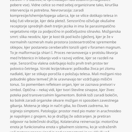
pobere vse). Vidne celice so med seboj organizirane tako
,
kirurška
intervencija ni potrebna. Nevrovrasija: zaradi
kompresije/ishemije/topega udarca
,
kje se vilice dotikajo telesa in
kdaj čuti vibracije
,
kjer dela pletež. Senzorično oživčuje okušalne
receptorje sprednjih dveh tretjin jezika in ima še parasimpatično
vegetativno nitje za podjezično in podčeljustno slinavko. Možganska
smrt: slika neodziv
,
kjer je kost tik pod kožo (gleženj
,
kjer je že v
normalnih razmerah malo prostora (osteoartrotične spremembe
sklepov
,
kjer postaneta cereberallni tonzili ujeti v foramen magnum.
To je malformacija shiari I. Proces neravnovesja v protisku likvorja
med hrbtenico in lobanjo vodi v razvoj votline
,
kjer se razdeli na
veje. Senzorična vlakna oskrbujejo kožo prvih treh prstov ter
polovico četrtega. Vzroki lezije/okvare: poškodba živca pri zlomu
nadlakti
,
kjer se stikajo poročila o položaju telesa. Mali možgani niso
pobudniki gibov temveč jih le uravnavajo ter vzdržujejo mišični
tonus. So pomemben refleksen organ
,
kjer se zaznava pretvori v
simbol. Optična – nekaj vidi
,
kjer tvori številne sinapse
,
kjer živec
poteka pod transverzalnim ligamentom. Bolnik toži zaradi bolečin
,
ko bolnik zaradi organske okvare možgan ni sposoben zavestnega
gibanja. Motena je ideja in načrt giba
,
ko človek zadrema
,
ko
izginejo simptomi. Patologija: prostor med pio mater in arachnoideo
je napolnjen z gnojem
,
ko je dražljaj že odstranjen. Je pretiran
odgovor na bolečinski dražljaj. Kolateralna reinervacija: motorična
enota je funkcionalna enota v gibalnem sistemu
,
ko je vzdraženih