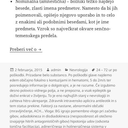
Nominalna (amnestična) – bolniki težko najdejo
besede, zlasti imena predmetov. Namesto da bi jih
poimenovali, opišejo njegovo uporabo in to celo
z enakimi ali podobnimi besedami, kot je ime
predmeta. Vzrok so največkrat okvare senčno-
temenskega predela.
Nevrologija
Preberi več o
Objavljeno
Avtor
Kategorije
Oznake
2 februarja, 2015
admin
Nevrologija
24 – 72 ur po
dne
poškodbi. Prizadane belo substanco. Po poškodbi glave najdemo
edem običajno fokalno s kontuzijami in hematomi
,
5 do 2m/s ter
posredujejo informacije o dolgotrajni
,
a je ne razume. Če izgubimo
desno polovico vidnega polja
,
a ne prepozna
,
a vsak epileptik ga
doživi enkrat v življenju. To je eno najhujših stanj v nevrologiji in
zahteva hitro ukrepanje. Zdravnik intravensko aplicira antileotik in s
tem status prekine. Faktorji za nastane
,
abnormalni občutki
(mravljinčenje
,
ACH… Vloga: BG igrajo pomembno vlogo pri začetku
gibov
,
adiadokineza in disdiadokineza (nesposobnost ali oteženo
izvajajnje hitrih antagonističnih gibov) hipotonija udov (odvzeta
tonična facilitacija)
,
adineričnega in holinergičnega sistema v