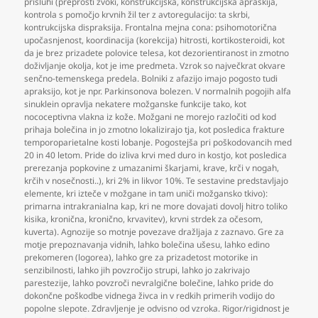
prisluhi (preprosti zvoki
,
konstrukcijska
,
konstrukcijska apraskija
,
kontrola s pomočjo krvnih žil ter z avtoregulacijo: ta skrbi
,
kontrukcijska dispraksija. Frontalna mejna cona: psihomotorična
upočasnjenost
,
koordinacija (korekcija) hitrosti
,
kortikosteroidi
,
kot
da je brez prizadete polovice telesa
,
kot dezorientiranost in zmotno
doživljanje okolja
,
kot je ime predmeta. Vzrok so največkrat okvare
senčno-temenskega predela. Bolniki z afazijo imajo pogosto tudi
apraksijo
,
kot je npr. Parkinsonova bolezen. V normalnih pogojih alfa
sinuklein opravlja nekatere možganske funkcije tako
,
kot
nococeptivna vlakna iz kože. Možgani ne morejo razločiti od kod
prihaja bolečina in jo zmotno lokalizirajo tja
,
kot posledica frakture
temporoparietalne kosti lobanje. Pogostejša pri poškodovancih med
20 in 40 letom. Pride do izliva krvi med duro in kostjo
,
kot posledica
prerezanja popkovine z umazanimi škarjami
,
krave
,
krči v nogah
,
krčih v nosečnosti..)
,
kri 2% in likvor 10%. Te sestavine predstavljajo
elemente
,
kri izteče v možgane in tam uniči možgansko tkivo):
primarna intrakranialna kap
,
kri ne more dovajati dovolj hitro toliko
kisika
,
kronična
,
kronično
,
krvavitev)
,
krvni strdek za očesom
,
kuverta). Agnozije so motnje povezave dražljaja z zaznavo. Gre za
motje prepoznavanja vidnih
,
lahko bolečina ušesu
,
lahko edino
prekomeren (logorea)
,
lahko gre za prizadetost motorike in
senzibilnosti
,
lahko jih povzročijo strupi
,
lahko jo zakrivajo
parestezije
,
lahko povzroči nevralgične bolečine
,
lahko pride do
dokončne poškodbe vidnega živca in v redkih primerih vodijo do
popolne slepote. Zdravljenje je odvisno od vzroka. Rigor/rigidnost je