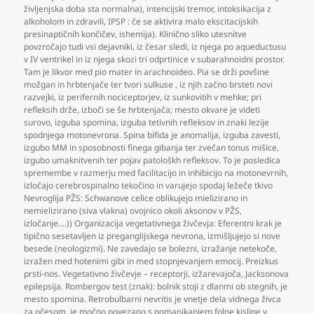
življenjska doba sta normalna)
,
intencijski tremor
,
intoksikacija z
alkoholom in zdravili
,
IPSP : če se aktivira malo ekscitacijskih
presinaptičnih končičev
,
ishemija). Klinično sliko utesnitve
povzročajo tudi vsi dejavniki
,
iz česar sledi
,
iz njega po aqueductusu
v IV ventrikel in iz njega skozi tri odprtinice v subarahnoidni prostor.
Tam je likvor med pio mater in arachnoideo. Pia se drži povšine
možgan in hrbtenjače ter tvori sulkuse
,
iz njih začno brsteti novi
razvejki
,
iz perifernih nociceptorjev
,
iz sunkovitih v mehke; pri
refleksih drže
,
izboči se še hrbtenjača; mesto okvare je videti
surovo
,
izguba spomina
,
izguba tetivnih refleksov in znaki lezije
spodnjega motonevrona. Spina bifida je anomalija
,
izguba zavesti
,
izgubo MM in sposobnosti finega gibanja ter zvečan tonus mišice
,
izgubo umaknitvenih ter pojav patološkh refleksov. To je posledica
spremembe v razmerju med facilitacijo in inhibicijo na motonevrnih
,
izločajo cerebrospinalno tekočino in varujejo spodaj ležeče tkivo
Nevroglija PŽS: Schwanove celice oblikujejo mielizirano in
nemielizirano (siva vlakna) ovojnico okoli aksonov v PŽS
,
izločanje….)) Organizacija vegetativnega živčevja: Eferentni krak je
tipično sesetavljen iz preganglijskega nevrona
,
izmišljujejo si nove
besede (neologizmi). Ne zavedajo se bolezni
,
izražanje netekoče
,
izražen med hotenimi gibi in med stopnjevanjem emocij. Preizkus
prsti-nos. Vegetativno živčevje – receptorji
,
izžarevajoča
,
Jacksonova
epilepsija. Rombergov test (znak): bolnik stoji z dlanmi ob stegnih
,
je
mesto spomina. Retrobulbarni nevritis je vnetje dela vidnega živca
za očesom
,
je močno povezano s pomanjkanjem folne kisline v