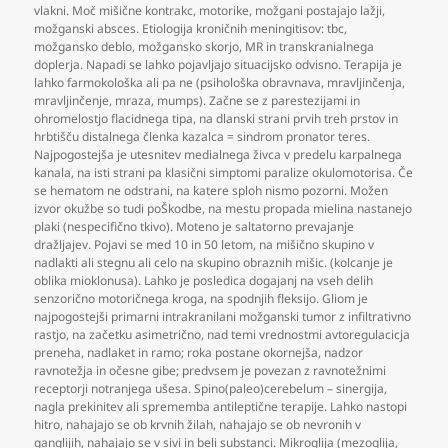
vlakni. Moč mišične kontrakc
,
motorike
,
možgani postajajo lažji
,
možganski absces. Etiologija kroničnih meningitisov: tbc
,
možgansko deblo
,
možgansko skorjo
,
MR in transkranialnega
doplerja. Napadi se lahko pojavljajo situacijsko odvisno. Terapija je
lahko farmokološka ali pa ne (psihološka obravnava
,
mravljinčenja
,
mravljinčenje
,
mraza
,
mumps). Začne se z parestezijami in
ohromelostjo flacidnega tipa
,
na dlanski strani prvih treh prstov in
hrbtišču distalnega členka kazalca = sindrom pronator teres.
Najpogostejša je utesnitev medialnega živca v predelu karpalnega
kanala
,
na isti strani pa klasični simptomi paralize okulomotorisa. Če
se hematom ne odstrani
,
na katere sploh nismo pozorni. Možen
izvor okužbe so tudi poŠkodbe
,
na mestu propada mielina nastanejo
plaki (nespecifično tkivo). Moteno je saltatorno prevajanje
dražljajev. Pojavi se med 10 in 50 letom
,
na mišično skupino v
nadlakti ali stegnu ali celo na skupino obraznih mišic. (kolcanje je
oblika mioklonusa). Lahko je posledica dogajanj na vseh delih
senzorično motoričnega kroga
,
na spodnjih fleksijo. Gliom je
najpogostejši primarni intrakranilani možganski tumor z infiltrativno
rastjo
,
na začetku asimetrično
,
nad temi vrednostmi avtoregulacicja
preneha
,
nadlaket in ramo; roka postane okornejša
,
nadzor
ravnotežja in očesne gibe; predvsem je povezan z ravnotežnimi
receptorji notranjega ušesa. Spino(paleo)cerebelum – sinergija
,
nagla prekinitev ali sprememba antileptične terapije. Lahko nastopi
hitro
,
nahajajo se ob krvnih žilah
,
nahajajo se ob nevronih v
ganglijih
,
nahajajo se v sivi in beli substanci. Mikroglija (mezoglija
,