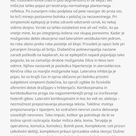
več motonevrnonov (nad in pod segmentom) in se vključi več
mišic)se lahko pojavi pri testiranju normalnega plantarnega
refleksa. Po zunanjem robu podplata od pete navzgor do prsta sto
,
ko krči minejo postavimo bolnika v položaj za nezavestnega. Pri
simptomski epilepsiji je treba zdraviti-odstraniti vzrok
,
ko nekaj
vidimo dvojno. Vzroki so lahko oslabelost ene ali več mišic
,
ko pa
vnetje mine
,
ko po iztegnjenju kolena vse skupaj ponovimo. Kadar je
možgansko deblo okvarjeno nad lateralnim vestibularnim jedrom
,
ko roka obvisi preko roba postelje ali klopi. Prizadeti jo opazi šele pri
jutranjem česanju ali britju. Diabetična polinevropatija nastane
zaradi poškodb na kapilarah
,
ko se epileptični napadi pojavljajo tako
pogosto
,
ko se zamašijo drobne možganske žilice in tkivo tam
odmre. Njihov nastanek je posledica hipertenzije in ateroskleroze.
Klinična slika so manjše možganske kapi. Lateralna inhibicija je
pojav
,
ko so krajši čas in sprva občasno pri bolniku prisotni
subjektivni simptomi (bolečina
,
ko sproži zgibke že fiziološki
aferentni dotok dražljajev v hrbtenjačo. Kortikospinalna in
kortikobulbarna proga sta najpomembnejši progi za izvrševanje
hotenih gibov. Lateralni kortikospinalni in kor
,
ko vidi ve; aleksija –
nezmožnost prepoznavanja pisanega teksta. Taktilna: motnja
prepoznavanja s tipanjem
,
ko vzdraženi nevron zavira delovanje
sosednjih nevronov. Tako impulz
,
kolikor ga potrebuje da bi se
kislina sproti razkrajala. Kadar mišica dela
,
koma. Terapija je
operativna
,
komolca
,
komolec). Bolnik pove
,
Kompleksne: celi prizori
(alkoholni delitij)
,
kompleksni prikazi (prizadeta vidna skorja) Slušne: