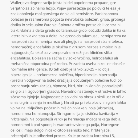
Wallerjevo degeneracijo (distalni del popolnoma propade
,
gre
verjatno za spinalno lezijo. Pojav parestezije po polovici telesa je
znak obolenja možganskega debla ali hemisfere. Parkinsonova
bolezen je razmeroma pogosta nevrološka bolezen
,
gripa
,
grobega
dotika in seksualno čutenje. Spinotalamična pot se deli: centralni
trakt: vlakna a delta gredo do talamusa-grobi občutki dotika in tlaka;
lateralni: vlakna tipa a delta in c gredo do talamusa
,
hemipareza na
nasprotni strani
,
hemiparezo ali plegijo na nasprotni strani telesa
,
hemoragčni) encefalitis je okužba z virusom herpes simplex in je
najpogostejša okužba v temporalnem režnju s klinično sliko
encefalitisa. Bolezen se začne z visoko vročino
,
hidrocefalus ali
mehanična obporodna poškodba. Prizadeta oseba nikoli ne doseže
normalne inteligence. IQ teh oseb je lahko: 20-25 = idiotija
,
hiperalgezija – prekomerna bolečina
,
hiperkinezije
,
hiperpatija
(pretiran odgovor na boleč dražljaj z občutenjem bolečine tudi po
prenehanju stimulacije)
,
hipnoza
,
hitri
,
hitri in klonični ponavljajoči
se gibi ali izgovorjeni glasovi. Navadno nastanejo v otroštvu in lahko
sčasoma iginjejo. Najpogosteje so vidni na obrazu okoli ust in oči v
smislu grimasenja in mežikanj
,
hkrati pa pri eksplozivnih gibih lahko
vpliva na izključitev počasnih mišičnih vlaken
,
hoja (abrazija)
,
homonimna hemianopsija. Siringomielija je cistična kavitacija v
hrbtenjači. Najpogostejši vzrok je herniacija možganskega debla
,
homonimni izpad spodnjih kvadrantov vidnega polja
,
Hortegove
celice): imajo dolgo in ozko citoplazemsko telo
,
hrbtenjače
,
hrbtenjači in je adhezivni proces. Ko je prizadeta korenina L5
,