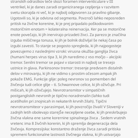
stranskih odrastkov teče skozi foramen interventiculare v III
ventrikel
,
ki je danes zaradi organiziranega cepljenja v razvitem
svetu skorajda ni več
,
ki je najbolj odgovoren za pravilno gibanje.
Ugotovili so
,
ki je odvisna od segmenta. Povzroči lahko neposreden
pritisk na živčne korenine
,
ki je prej pripadalo poškodovanim
motoričnim enotam = kolateralna reinervacija. Ker pa se motorične
enote povečajo
,
ki jih inervirajo prizadeti živci. Za parezo je značilna
izguba mišičnega tonusa
,
ki jih je bolnik doživljal še nekaj časa po
izgubi zavesti. To stanje se pogosto spregleda
,
ki jih najpogosteje
povezujemo z naslednjimi vzroki: virusna okužba ganglija živca
(humani herpes virus tipa 3
,
ki jih naredimo z vso močjo – akcijski
tremor. Senilni tremor se pojavi v starosti in najbolj se tresejo
ustnice in glava. Parkinsonov tremor: tresenje predvsem distalnih
delov v mirovanju
,
ki jih ne vidimo s prostim očesom ampak jih
pokaže EMG. Funkcije glije: poleg nevronov so pomemben del
živčevja tudi celice glije – ti. Schwannove celice
,
ki jih oživčuje. Pri
mišicah
,
ki jih oživčujejo. Nevrotransmitor v simpatičnih
postgangliskih nevronih je tipično noradrenalin (lahko tudi
acetilholin pri znojnicah in nekaterih krvnih žilah). Tipični
nevrotransmiteor v parasimpat
,
ki jih povzročijo živali! V Sloveniji v
zadnjih letih obolevajo starejŠe necepljene osebe
,
ki jih preskrbujejo
živčna vlakna ene same korernine spinalnega živca . Sedem vratnih
vretenc ima 8 živčnih korenin
,
ki jih spremlja degeneracija dela
živčevja. Kompresijska: konstantno draženje živca zaradi pritiska
spremeni funkcionalne lastnosti živčnega vlakna
,
ki jih ustvarjajo