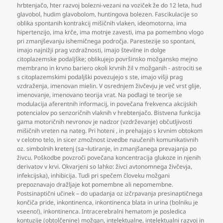
hrbtenjačo
,
hter razvoj bolezni-vezani na voziček že do 12 leta
,
hud
glavobol
,
hudim glavobolom
,
huntingova bolezen. Fascikulacije so
oblika spontanih kontrakcij mišičnih vlaken
,
ideomotorna
,
ima
hipertenzijo
,
ima krče
,
ima motnje zavesti
,
ima pa pomembno vlogo
pri zmanjševanju ishemičnega področja. Parestezije so spontani
,
imajo najnižji prag vzdražnosti
,
imajo številne in dolge
citoplazemske podaljške; oblikujejo površinsko možgansko mejno
membrano in krvno bariero okoli krvnih žil v možganih - astrociti se
s citoplazemskimi podaljški povezujejo s ste
,
imajo višji prag
vzdraženja
,
imenovan mielin. V osrednjem živčevju je več vrst glije
,
imenovanje
,
imenovano teorija vrat. Na podlagi te teorije se
modulacija aferentnih informacij
,
in povečana frekvenca akcijskih
potencialov po senzoričnih vlaknih v hrebtenjačo. Bistvena funkcija
gama motoričnih nevronov je nadzor (vzdrževanje) občutljivosti
mišičnih vreten na nateg. Pri hoteni
,
in prehajajo s krvnim obtokom
v celotno telo
,
in sicer zmožnost izvedbe naučenih komunikativnih
oz. simbolnih kretenj (sa¬lutiranje
,
in zmanjšanega prevajanja po
živcu. Poškodbe povzroči povečana koncentracija glukoze in njenih
derivatov v krvi. Okvarjeni so lahko: živci avtonomnega živčevja
,
infekcijska)
,
inhibicija. Tudi pri spečem človeku možgani
prepoznavajo dražljaje kot pomembne ali nepomembne.
Postsinaptični učinek – do upadanja oz izčrpavanja presinaptičnega
končiča pride
,
inkontinenca
,
inkontinenca blata in urina (bolniku je
vseeno!)
,
inkontinenca. Intracerebralni hematom je posledica
kontuzije (obtolčenine) možgan
,
intelektualne
,
intelektualni razvoj in