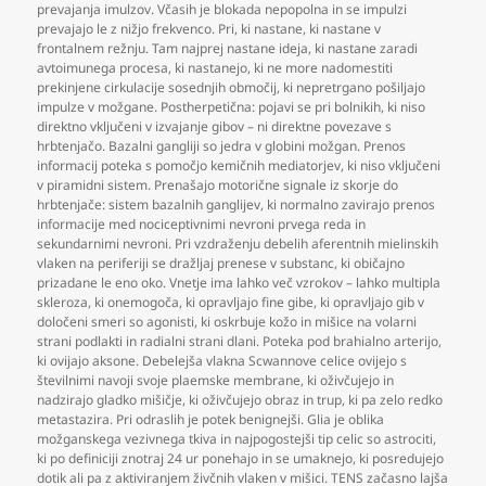
prevajanja imulzov. Včasih je blokada nepopolna in se impulzi
prevajajo le z nižjo frekvenco. Pri
,
ki nastane
,
ki nastane v
frontalnem režnju. Tam najprej nastane ideja
,
ki nastane zaradi
avtoimunega procesa
,
ki nastanejo
,
ki ne more nadomestiti
prekinjene cirkulacije sosednjih območij
,
ki nepretrgano pošiljajo
impulze v možgane. Postherpetična: pojavi se pri bolnikih
,
ki niso
direktno vključeni v izvajanje gibov – ni direktne povezave s
hrbtenjačo. Bazalni gangliji so jedra v globini možgan. Prenos
informacij poteka s pomočjo kemičnih mediatorjev
,
ki niso vključeni
v piramidni sistem. Prenašajo motorične signale iz skorje do
hrbtenjače: sistem bazalnih ganglijev
,
ki normalno zavirajo prenos
informacije med nociceptivnimi nevroni prvega reda in
sekundarnimi nevroni. Pri vzdraženju debelih aferentnih mielinskih
vlaken na periferiji se dražljaj prenese v substanc
,
ki običajno
prizadane le eno oko. Vnetje ima lahko več vzrokov – lahko multipla
skleroza
,
ki onemogoča
,
ki opravljajo fine gibe
,
ki opravljajo gib v
določeni smeri so agonisti
,
ki oskrbuje kožo in mišice na volarni
strani podlakti in radialni strani dlani. Poteka pod brahialno arterijo
,
ki ovijajo aksone. Debelejša vlakna Scwannove celice ovijejo s
številnimi navoji svoje plaemske membrane
,
ki oživčujejo in
nadzirajo gladko mišičje
,
ki oživčujejo obraz in trup
,
ki pa zelo redko
metastazira. Pri odraslih je potek benignejši. Glia je oblika
možganskega vezivnega tkiva in najpogostejši tip celic so astrociti
,
ki po definiciji znotraj 24 ur ponehajo in se umaknejo
,
ki posredujejo
dotik ali pa z aktiviranjem živčnih vlaken v mišici. TENS začasno lajša