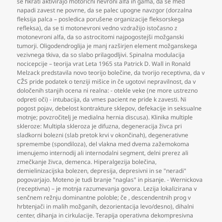
se hkrati aktivirajo motorični nevroni alfa in gama
,
da se med
napadi zavest ne povrne
,
da se palec upogne navzgor (dorzalna
fleksija palca – posledica porušene organizacije fleksorskega
refleksa)
,
da se ti motonevroni vedno vzdražijo istočasno z
motonevroni alfa
,
da so astrocitomi najpogostejši možganski
tumorji. Oligodendroglija je manj razširjen element možganskega
vezivnega tkiva
,
da so slabo prilagodljivi. Spinalna modulacija
nocicepcije – teorija vrat Leta 1965 sta Patrick D. Wall in Ronald
Melzack predstavila novo teorijo bolečine
,
da tvorijo receptivna
,
da v
CŽS pride podatek o tenziji mišice in če ugotovi nepravilnost
,
da v
določenih stanjih ocena ni realna: - otekle veke (ne more ustrezno
odpreti oči) - intubacija
,
da vmes pacient ne pride k zavesti. Ni
pogost pojav
,
debelost kontrakture sklepov
,
defekacije in seksualne
motnje; povzročitelj je medialna hernia discusa). Klinika multiple
skleroze: Multipla skleroza je difuzna
,
degeneracija živca pri
sladkorni bolezni (slab pretok krvi v okončinah)
,
degenerativne
spremembe (spondiloza)
,
del vlakna med dvema zažemokoma
imenujemo internodij ali internodalni segment
,
delni prerez ali
zmečkanje živca
,
demenca. Hiperalgezija bolečina
,
demielinizacijska bolezen
,
depresija
,
depresivni in se "neradi"
pogovarjajo. Moteno je tudi branje "naglas" in pisanje. - Wernickova
(receptivna) – je motnja razumevanja govora. Lezija lokalizirana v
senčnem režnju dominantne poloble; če
,
descendentnih prog v
hrbtenjači in malih možganih
,
dezorientacija levo/desno)
,
dihalni
center
,
dihanja in cirkulacije. Terapija operativna dekompresivna