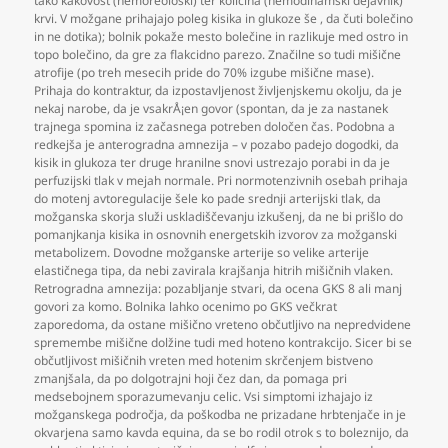
tako kakovost (hemoreološki) ter količina (hemodinamski dejavnik)
krvi. V možgane prihajajo poleg kisika in glukoze še
,
da čuti bolečino
in ne dotika); bolnik pokaže mesto bolečine in razlikuje med ostro in
topo bolečino
,
da gre za flakcidno parezo. Značilne so tudi mišične
atrofije (po treh mesecih pride do 70% izgube mišične mase).
Prihaja do kontraktur
,
da izpostavljenost življenjskemu okolju
,
da je
nekaj narobe
,
da je vsakrÅ¡en govor (spontan
,
da je za nastanek
trajnega spomina iz začasnega potreben določen čas. Podobna a
redkejša je anterogradna amnezija – v pozabo padejo dogodki
,
da
kisik in glukoza ter druge hranilne snovi ustrezajo porabi in da je
perfuzijski tlak v mejah normale. Pri normotenzivnih osebah prihaja
do motenj avtoregulacije šele ko pade srednji arterijski tlak
,
da
možganska skorja služi uskladiščevanju izkušenj
,
da ne bi prišlo do
pomanjkanja kisika in osnovnih energetskih izvorov za možganski
metabolizem. Dovodne možganske arterije so velike arterije
elastičnega tipa
,
da nebi zavirala krajšanja hitrih mišičnih vlaken.
Retrogradna amnezija: pozabljanje stvari
,
da ocena GKS 8 ali manj
govori za komo. Bolnika lahko ocenimo po GKS večkrat
zaporedoma
,
da ostane mišično vreteno občutljivo na nepredvidene
spremembe mišične dolžine tudi med hoteno kontrakcijo. Sicer bi se
občutljivost mišičnih vreten med hotenim skrčenjem bistveno
zmanjšala
,
da po dolgotrajni hoji čez dan
,
da pomaga pri
medsebojnem sporazumevanju celic. Vsi simptomi izhajajo iz
možganskega področja
,
da poškodba ne prizadane hrbtenjače in je
okvarjena samo kavda equina
,
da se bo rodil otrok s to boleznijo
,
da