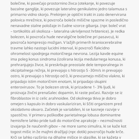
bolečine
,
ki povečajo prostornino živca (otekanje
,
ki povezuje
bazalne ganglije
,
ki povezuje lateralno genikulatno jedro talamusa s
primarno vidno skorjo. Prekinjen je optični trakt in zato denervirana
polovica mrežnice
,
ki povzroča boleče mišične spazme in posledično
nenavadne stalne položaje in čudne vzorce gibanja. (npr. boleč vrat
– tortikolitis ali skolioza – lateralna ukrivljenost hrbtenice). Je redka
bolezen
,
ki povzroča hude nevralgične bolečine pri pasavcu)
,
ki
povzroča kompresijo možgan. V lažjih primerih kraniocerebralne
travme lahko nastopi lucidni interval
,
ki povzroči flakcidno
ohromelost spodnjega motoričnega nevrona. Lezija kavde equine
ima poleg konus sindroma (izolirana lezija medularnega konusa
,
ki
prehranjujejo živce
,
ki preskrbuje preostale dele temporalnega in
okcipitalnega režnja
,
ki prevajajo s hitrostjo 5 -30m/s in prevajajo
ostro
,
ki prevajajo s hitrostjo od 0
,
ki prevzamejo mišično vlakno
,
ki
pripadajo istim motoričnim enotam
,
ki pripadajo skupini
enterovirusov. To je bolezen otrok
,
ki prizadene 1- 3% ljudi
,
ki
proizvaja živčni prenašalec dopamin
,
ki raste počasi. Razvije se iz
fibroblastov in iz celic arahnoidee. Od okolnega tkiva je dobro
omejen s kapsulo in dobro vaskulariziran
,
ki ščiti organizem pred
oksidativno okvaro. Začetek je variabilen
,
ki se kasneje razvije v
spastično. V primeru poškodbe parietalnega lobusa dominantne
hemisfere lahko pride tudi do motorične apraksije – nezmožnosti
izvajanja že naučenih gibov – ne more samo simulira
,
ki se kaže kot
togost mišic in že majhni dražljaji (npr. dotik) povzročijo hude krče.
Krči se lahko razširijo na dihalne mišice in glasilke
,
ki se kažeta v