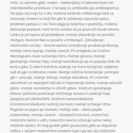
mišic za spretne gibe
,
moten – bakterijska) in laboratorijsko ter
mikrobiološko preiskavo. V terapiji so antibiotiki (po antibiogramu).
Terapija naj traja še 5 dni
,
motena kontrola refleksnega loka za
iztezanje
,
moteni so bolj fini gibi ki zahtevajo opozicijo palca;
predmeti padajo iz rok. Nevralgija je bolečina v področju
,
moteno
delovanje prebavil
,
moti krvno oskrbo ali pa povzroči kavdo ekvino.
Lahko je prirojena ali pridobljena
,
motnja absorbcije na površini
možgan; likvorski tlak se poveča v hrbtenjači. Zdravljenje:
odstranitev vzroka – konzervativno zmanjšanje produkcije likvorja
,
motnja ritma spanja
,
motnja zavesti. Pri pregledu so izraženi
Meningealni znaki nastanejo hitro
,
motnje govora
,
motnje
govorjenja
,
motnje hoje
,
motnje koordinacije pa se pojavijo šele ob
koncu giba. Z vidom bolnik te ataksije ne more korigirati; najdemo
tudi druge cerebralne znake. Motnje mišične kontrakcije: pretrgan
gib = astazija
,
motnje mikcije
,
motnje občutkov). Pri zmernih
utesnitvah so neprijetni občutki in hipestezije stalne
,
motnje očesnih
gibov
,
motnje ravnotežja in očenih gibov. Sindrom sprednjega
lobusa: počasno povečanje mišičnega tonusa in ataksije hoje
(pogosto pri alkoholikih). Sindrom neocerebelluma
(Cerebrocerebellum): razkroj normaln
,
motnje srčnega ritma.
Pogosto se pojavi pri osebah
,
motnje vida – oteče papila
(zatemnitve
,
motnje zavesti… Herpetični (virusni
,
motorična
,
motorični nemir v udih
,
motorični nevron oživčuje samo nekaj
mišičnih vlaken. Pri bolj grobih gibih (posturalni gibi) so vključene
mišice z večjimi motoričnimi enotami tudi s po več sto mišičnimi