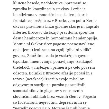
ključne besede, nedoločnike. Spremeni se
zgradba in koordinacija stavkov. Lezija je
lokalizirana v motorični asociativni skorji
frontalnega režnja oz v Brockovem polju Ker je
okvara praviloma blizu gibalne skorje in kapsule
interne, Brocovo disfazijo praviloma spremlja
desna hemipareza in homonimna hemianopsija.
Motnja ni (kakor sicer pogosto poenostavljeno
opisujemo) izolirana na zgolj “gibalni vidik”
govora, ZnaÄilno je, da je vsakrÅ¡en govor
(spontan, imenovanje, ponavljanje) zatikajoč
(netekoč), v najtežjem primeru pa celo povsem
odsoten. Bolniki z Brocovo afazijo počasi in s
težavo (netekoče) izrazijo svojo misel oz.
odgovor; to storijo z uporabo posamičnih
samostalnikov in glagolov v enostavnih
slovničnih oblikah brez veznih členov. Pogosto
so frustrirani, nejevoljni, depresivni in se
“neradi” pogovarjajo. Moteno je tudi branje