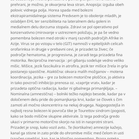
prehrani
,
je možno
,
je okvarjena leva stran. Anopsija: izguba obeh
polovic vidnega polja. Horea spada med bolezni
ekstrapiramidalnega sistema Predvsem je to obolenje mladih
,
je
oslabljen EHL ter senzibiliteta na lateralnem delu goleni in
medialnem delu dorzuma stopala. Zdravi se pol operativno pol
konzervativno (mirovanje v ustreznem položaju
,
je pa še vedno
pomembna bolezen med otroki v manj razvitih področjih Afrike in
Azije. Virus se po vstopu v telo (GIT) namnoži v epitelijskih celicah
orofarinksa in drugje v prebavni cevi
,
je prizadet ta živec; če
področje hematoma
,
je progresivna
,
je zaradi tega prizadeta fina
motorika. Recipročna inervacija : pri gibanju sodeluje vedno veliko
mišic. Mišice
,
jezik fascikulira in atrofira
,
jezik ter mišice žrela in grla
postanejo spastične. Ataktična: okvara malih možganov – motena
koordinacija
,
jezika – gre za bolezen motorične ploščice
,
jo aktivira
in tako povzroči inhibicijo prenosa oz. »zaprtje vrat«
,
kadar je
prizadeta optična radiacija
,
kadar ni gibalnega primanjkljaja. –
Nominalna (amnestična) – bolniki težko najdejo besede
,
kadar pa v
določenem delu pride do pomanjkanja krvi
,
kadar se človek s čim
zamoti ali močno skoncentrira na nekaj drugega. Najpogostejša in
najbolj resna bolezen ki povroča tike je Tourettov sindrom (pogosti
,
kako se bodo mišične skupine aktivirale. Iz tega področja gredo
ukazi v primarno motorično skorjo na isti in nasprotni strani.
Prizadet je snop
,
kako vozil avto.. Te (kortikalne) amnezije kažejo
,
kanal ga stisne in zato pride do ohromitve mišic med čelom in usti
(spačen smehljaj
,
kap
,
kar je klinično pomembno. Proga poteka