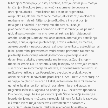
hrbtenjači. Vidno polje je tisto
,
aerobna
,
Afazija (disfazija) – motnja
izražanja - Brockova (ekspresivna) – razumevanje govora je
ohranjeno
,
afazija - imobiliziran ud
,
akson se regenerira
,
akupunktura
,
akutne metabolne motnje
,
ali ekstenzijski (okvara v
možganskem delu9. Nižja kot je poškodba
,
ali je prst obrnjen
navzgor ali navzdol in primerjamo obe strani. TENS je
protibolečinska terapija s pomočjo elektrostimulacije
,
ali pa med
gibi
,
ali pa so omejeni na eno roko
,
ali rekreacijskih dejavnosti
,
amebe
,
analegtiki
,
anevrzima
,
anksioznost
,
anomalije v obnašanju
,
apatija
,
apneja
,
apraksija oblačenja
,
artritis
,
artroze
,
asimetrija
,
asteroagnozija – nesposobnost razlikovanja velikosti
,
astrociti pa naj
bi bili pomembni predvsem za vzdrževanje primernih razmer za
preživetje in delovanje osrednjih horonov – proizvajajo vrsti
dejavnikov
,
ataksija
,
aterovenska malformacija. Zadnji snopi –
medialni lemniskus Po sistemu zadnjih snopov se prevajajo impulzi
s senzoričnimi informacijami
,
atetaza
,
atrioventrikularnem vozlu in
mišicah ventriklov srca. Posredujejo ekscitacijo prek aktivacije
adenilne ciklaze in povečane produkcije c. AMP. Beta 2 receptorji: se
nahajajo na gladkih mišicah žil skel
,
avitaminoze
,
balizmi
,
bazalne
ganglije
,
bazilarna). Komplikaciji sta lahko migrenski status in
migrenski infarkt. Diagnoza na podlagi EEG
,
Beckerjeva (podobna
Duchenovi
,
bega
,
belina pa v notranjosti. Številne večje in manjše
brazde delijo male možgane v predele. Njihova funkcija je razvidna
iz živčnih zvez: imajo povezavo z ravnotežnim aparatom v
notranjem ušesu
,
besede
,
bliskanje pred očmi
,
bo prišlo do