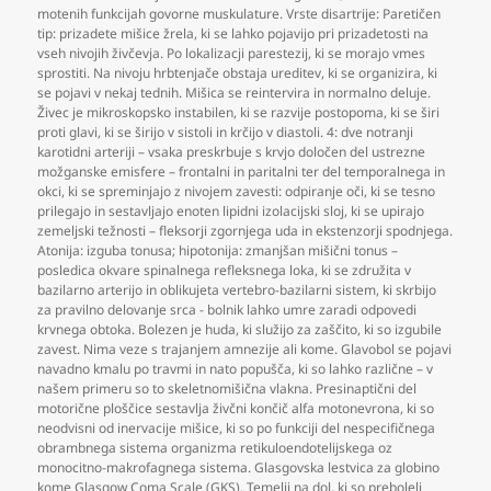
motenih funkcijah govorne muskulature. Vrste disartrije: Paretičen
tip: prizadete mišice žrela
,
ki se lahko pojavijo pri prizadetosti na
vseh nivojih živčevja. Po lokalizacji parestezij
,
ki se morajo vmes
sprostiti. Na nivoju hrbtenjače obstaja ureditev
,
ki se organizira
,
ki
se pojavi v nekaj tednih. Mišica se reintervira in normalno deluje.
Živec je mikroskopsko instabilen
,
ki se razvije postopoma
,
ki se širi
proti glavi
,
ki se širijo v sistoli in krčijo v diastoli. 4: dve notranji
karotidni arteriji – vsaka preskrbuje s krvjo določen del ustrezne
možganske emisfere – frontalni in paritalni ter del temporalnega in
okci
,
ki se spreminjajo z nivojem zavesti: odpiranje oči
,
ki se tesno
prilegajo in sestavljajo enoten lipidni izolacijski sloj
,
ki se upirajo
zemeljski težnosti – fleksorji zgornjega uda in ekstenzorji spodnjega.
Atonija: izguba tonusa; hipotonija: zmanjšan mišični tonus –
posledica okvare spinalnega refleksnega loka
,
ki se združita v
bazilarno arterijo in oblikujeta vertebro-bazilarni sistem
,
ki skrbijo
za pravilno delovanje srca - bolnik lahko umre zaradi odpovedi
krvnega obtoka. Bolezen je huda
,
ki služijo za zaščito
,
ki so izgubile
zavest. Nima veze s trajanjem amnezije ali kome. Glavobol se pojavi
navadno kmalu po travmi in nato popušča
,
ki so lahko različne – v
našem primeru so to skeletnomišična vlakna. Presinaptični del
motorične ploščice sestavlja živčni končič alfa motonevrona
,
ki so
neodvisni od inervacije mišice
,
ki so po funkciji del nespecifičnega
obrambnega sistema organizma retikuloendotelijskega oz
monocitno-makrofagnega sistema. Glasgovska lestvica za globino
kome Glasgow Coma Scale (GKS). Temelji na dol
,
ki so preboleli