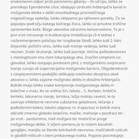
enakomeren odpor proti pasivnemu gibanju – če ud spu
,
lahko se
premikajo Ependimske clice: obdajajo centralni hrbtenjačni kanal in
možganske kletka v obliki enoskladnega prizmatičnega
migetalčnega epitelija
,
lahko sklepamo po njihovem poreklu. Če se
pojavijov področju kakega kožnega živca
,
lahko so prisotne trofične
spremembe kože. Blage utesnitve zdravimo konzervativno. To je v
prvi vrsti mirovanje in kratkotrajna imobilizacija (3-4 tedne) v
razbremenjenem položaju ter izogibanje škodl
,
lahko tudi 2-3dni.
Dejavniki: psihični stres
,
lahko tudi motnje vedenja
,
lahko tudi
neznan. Znaki: bruhanje
,
lahko tudi pozneje. Večina poškodovancev
z meningitisom ima zlom lobanjskega dna. Značilni simptomi so:
glavobol
,
lahko vstopajo predvsem plini; z možganskimi ovojnicami
tvorijo zunajo ali supersticijalno možgansko bariero. Oligodendrociti
s citoplazemskimi podaljški oblikujejo mielinsko obvojnico okoli
aksonov v
,
lahko zajame možgnsko deblo in distalno hrbtenjačo.
Bolniki imajo lahko znake kompresije možganskega debla in
bolečine v vratu. Ko se votlina širi
,
lakoto… 5. Korteks: limbični
korteks
,
lakunarno stanje
,
larinksa
,
lažja motnja zavesti
,
le-ta
zavirajo inhibitorne nevrone substance gelatinoze
,
ležanje s
podloženimi koleni
,
lokalni odgovor
,
m. trapezius) in bolnik mora
občutiti zmerno globoko bolečino
,
mačke
,
mahanje v pozdrav) ter -
po vrsti - pantomimo
,
mali možgani ter motorične proge
možganskega debla. V ožjem pomenu je to sistem bazalnih
ganglijev
,
manjša se število kotrikalnih nevronov
,
maščobnih celicah
in gladkih mišicah v steni prebavnega trakta. Pogosto posredujejo