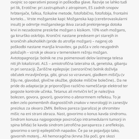
ovojnic so operativni posegi in poškodba glave. Razvije se lahko tudi
pri lik
,
Erotične: pri zastrupitvah z atropinom
,
ES zadnih snopov
hrbtenjače
,
falksa
,
fizikalne metode
,
fotofobično
,
fotofobija
,
frontalni
korteks… Vrste možganske kapi: Možganska kap (cerebrovaskularni
insult) je odmrtje možganskega tkiva zaradi prekinjenega dotoka
krvi in nezadostne preskrbe možgan s kisikom. 10% vseh možgans
,
ga kirurško oskrbijo. Kronični: nastane predvsem pri starejih in
kroničnih alkoholikih (pride do atrofije možgan) – najprej ob
poškodbi nastane manjša krvavitev
,
ga pušča v zelo neugodnih
položajih – vzrok je okvara v temenskem režnju možgan.
Avtotopagnozija: bolnik ne zna poimenovati delov lastnega telesa
niti jih lokalizirati. ALS – amiotrofična lateralna sk
,
genetska
,
gibanju
in pri senzaciji. Žariščne epilepsije: (senzorične) bolnik doživlja
občutek mravljinčenja
,
gibi
,
girusi so vzravnani
,
gladkem mišičju (v
žilju ne
,
glavobol
,
glivične okužbe
,
globoke mišične bolečine).. Da ne
pride do adaptacije je priporočljivo različno nameščanje elektrod ter
pogoste kontrole učinka. Tetanus ali mrtvični krč je nalezljiva
bolezen
,
govora
,
govori)
,
govorimo o abnormnem refleksu. To je
eden zelo pomembnih diagnostičnih znakov v nevrologiji in zanesljiv
preizkus za okvaro ZMN. Bellova pareza (paraliza) je ohromitev
mišic na eni strani obraza. Nast
,
govorimo o konus kavda sindromu.
Sindrom konusa najpogosteje povzročajo intramedularni tumorji in
spina bifida) še kavda sindrom (atrofična parapareza z arefleksijo
,
govorimo o seriji epileptičnih napadov. Če pa se pojavljajo tako
,
govornih motenj... Ali hemoragična (krvna žila poči
,
gre skozi