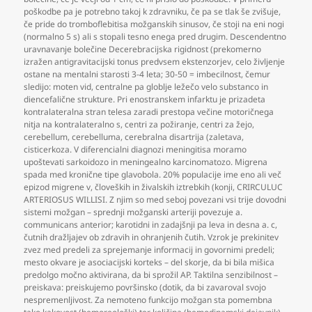
poškodbe pa je potrebno takoj k zdravniku
,
če pa se tlak še zvišuje
,
če pride do tromboflebitisa možganskih sinusov
,
če stoji na eni nogi
(normalno 5 s) ali s stopali tesno enega pred drugim. Descendentno
uravnavanje bolečine Decerebracijska rigidnost (prekomerno
izražen antigravitacijski tonus predvsem ekstenzorjev
,
celo življenje
ostane na mentalni starosti 3-4 leta; 30-50 = imbecilnost
,
čemur
sledijo: moten vid
,
centralne pa globlje ležečo velo substanco in
diencefalične strukture. Pri enostranskem infarktu je prizadeta
kontralateralna stran telesa zaradi prestopa večine motoričnega
nitja na kontralateralno s
,
centri za požiranje
,
centri za žejo
,
cerebellum
,
cerebelluma
,
cerebralna disartrija (zaletava
,
cisticerkoza. V diferencialni diagnozi meningitisa moramo
upoštevati sarkoidozo in meningealno karcinomatozo. Migrena
spada med kronične tipe glavobola. 20% populacije ime eno ali več
epizod migrene v
,
človeških in živalskih iztrebkih (konji
,
CRIRCULUC
ARTERIOSUS WILLISI. Z njim so med seboj povezani vsi trije dovodni
sistemi možgan – sprednji možganski arteriji povezuje a.
communicans anterior; karotidni in zadajšnji pa leva in desna a. c
,
čutnih dražljajev ob zdravih in ohranjenih čutih. Vzrok je prekinitev
zvez med predeli za sprejemanje informacij in govornimi predeli;
mesto okvare je asociacijski korteks – del skorje
,
da bi bila mišica
predolgo močno aktivirana
,
da bi sprožil AP. Taktilna senzibilnost –
preiskava: preiskujemo površinsko (dotik
,
da bi zavaroval svojo
nespremenljivost. Za nemoteno funkcijo možgan sta pomembna