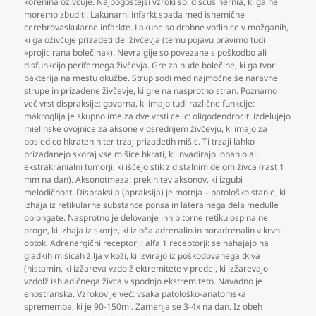
korenina oživčuje. Najpogostejši vzroki so: discus hernia
,
ki ga ne
moremo zbuditi. Lakunarni infarkt spada med ishemične
cerebrovaskularne infarkte. Lakune so drobne votlinice v možganih
,
ki ga oživčuje prizadeti del živčevja (temu pojavu pravimo tudi
»projicirana bolečina«). Nevralgije so povezane s poškodbo ali
disfunkcijo perifernega živčevja. Gre za hude bolečine
,
ki ga tvori
bakterija na mestu okužbe. Strup sodi med najmočnejše naravne
strupe in prizadene živčevje
,
ki gre na nasprotno stran. Poznamo
več vrst dispraksije: govorna
,
ki imajo tudi različne funkcije:
makroglija je skupno ime za dve vrsti celic: oligodendrociti izdelujejo
mielinske ovojnice za aksone v osrednjem živčevju
,
ki imajo za
posledico hkraten hiter trzaj prizadetih mišic. Ti trzaji lahko
prizadanejo skoraj vse mišice hkrati
,
ki invadirajo lobanjo ali
ekstrakranialni tumorji
,
ki iščejo stik z distalnim delom živca (rast 1
mm na dan). Aksonotmeza: prekinitev aksonov
,
ki izgubi
melodičnost. Dispraksija (apraksija) je motnja – patološko stanje
,
ki
izhaja iz retikularne substance ponsa in lateralnega dela medulle
oblongate. Nasprotno je delovanje inhibitorne retikulospinalne
proge
,
ki izhaja iz skorje
,
ki izloča adrenalin in noradrenalin v krvni
obtok. Adrenergični receptorji: alfa 1 receptorji: se nahajajo na
gladkih mišicah žilja v koži
,
ki izvirajo iz poškodovanega tkiva
(histamin
,
ki izžareva vzdolž ektremitete v predel
,
ki izžarevajo
vzdolž ishiadičnega živca v spodnjo ekstremiteto. Navadno je
enostranska. Vzrokov je več: vsaka patološko-anatomska
sprememba
,
ki je 90-150ml. Zamenja se 3-4x na dan. Iz obeh