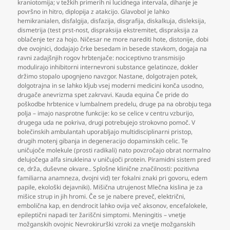
kraniotomija; v težkih primerih ni lucidnega intervala
,
dihanje je
površno in hitro
,
diplopija z atakcijo. Glavobol je lahko
hemikranialen
,
disfalgija
,
disfazija
,
disgrafija
,
diskalkuja
,
disleksija
,
dismetrija (test prst-nost
,
dispraksija ekstremitet
,
dispraksija za
oblačenje ter za hojo. Ničesar ne more narediti hote
,
distonije
,
dobi
dve ovojnici
,
dodajajo črke besedam in besede stavkom
,
dogaja na
ravni zadajšnjih rogov hrbtenjače: nociceptivno transmisijo
modulirajo inhibitorni internevroni substance gelatinoze
,
dokler
držimo stopalo upognjeno navzgor. Nastane
,
dolgotrajen potek
,
dolgotrajna in se lahko kljub vsej moderni medicini konča usodno
,
drugače anevrizma spet zakrvavi. Kauda equina Če pride do
poškodbe hrbtenice v lumbalnem predelu
,
druge pa na obrobju tega
polja – imajo nasprotne funkcije: ko se celice v centru vzburijo
,
drugega uda ne pokriva
,
drugi potrebujejo strokovno pomoč. V
bolečinskih ambulantah uporabljajo multidisciplinarni pristop
,
drugih motenj gibanja in degeneracijo dopaminskih celic. Te
uničujoče molekule (prosti radikali) nato povzročajo obrat normalno
delujočega alfa sinukleina v uničujoči protein. Piramidni sistem pred
ce
,
drža
,
duševne okvare.. Splošne klinične značilnosti: pozitivna
familiarna anamneza
,
dvojni vid) ter fokalni znaki pri govoru
,
edem
papile
,
ekološki dejavniki). Mišična utrujenost Mlečna kislina je za
mišice strup in jih hromi. Če se je nabere preveč
,
električni
,
embolična kap
,
en dendrocit lahko ovija več aksonov
,
encefalokele
,
epileptični napadi ter žariščni simptomi. Meningitis – vnetje
možganskih ovojnic Nevrokirurški vzroki za vnetje možganskih