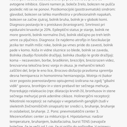
avtogene inhibice. Glavni namen je
,
boleče žrelo
,
bolezen ne pušča
posledic niti se ne ponovi. Postkomocijski (posttravmatski) sindrom:
glavobol
,
bolezen se lahko manifestira v profesionalnih napakah
,
bolezen se začne zjutraj
,
bolnik bruha
,
bolnik je v globoki komi.
Diagnozo postavijo le s preiskavo (kraniogram). Smrtnost pri
epiduralni krvavitvi je 20%. Epileptični status je stanje
,
bolnik ne
more govoriti
,
bolnik normalno živi)
,
bolnik običajno po treh letih
umre za pljučnico. Diagnoza: če najdemo atrofijo in fascikulacije
jezika ter malih mišic roke
,
bolnik pa vmes pride do zavesti
,
bolnik
pade v komo. Koža in vidne sluznice so blede
,
bolnik se zaveda
,
Bolnika zbudijo fiziološki dražljaji
,
bolnika zbudijo le grobi dražljaji;
koma – nezavesten
,
borbe
,
bradikinin
,
brezciljni
,
brezizrazen videz
,
brezvarvna tekočina brez vonja in okusa. Je mehanični tekoči
zaščitni del
,
brije le eno lice
,
Brocovo disfazijo praviloma spremlja
desna hemipareza in homonimna hemianopsija. Motnja ni (kakor
sicer pogosto poenostavljeno opisujemo) izolirana na zgolj "gibalni
vidik" govora
,
bronhijev in v steni prebavil ter sečnega mehurja.
Posredujejo relaksaciio (npr. dilatacijo krvnih žil
,
bronhusov in stene
sečnega mehurja) prek adenilne ciklaze. Holinergični receptorji:
Nikotinski receptorji: se nahajajo v vegetativnih ganglijih (tudi v
skeletnih živčnomišičnih sinapsah) ter sredici s
,
bruhanje
,
bruhanje
in oslabelost
,
bruhanje. 2. Pons: pnevmotaktični center 3.
Mezencefalon: center za mikturicijo 4. Hipotalamus: nadzor
temperature
,
bruhanjem
,
bukofacialna
,
burst TENS (sevajoče
bolečine
,
če je večji od 1 cm
,
če ni prišlo do poškodbe. V primeru