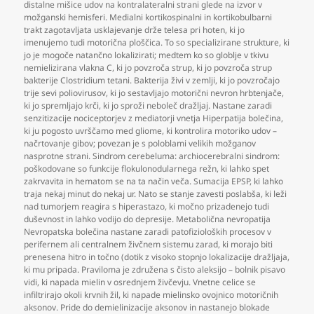
distalne mišice udov na kontralateralni strani glede na izvor v
možganski hemisferi. Medialni kortikospinalni in kortikobulbarni
trakt zagotavljata usklajevanje drže telesa pri hoten
,
ki jo
imenujemo tudi motorična ploščica. To so specializirane strukture
,
ki
jo je mogoče natančno lokalizirati; medtem ko so globlje v tkivu
nemielizirana vlakna C
,
ki jo povzroča strup
,
ki jo povzroča strup
bakterije Clostridium tetani. Bakterija živi v zemlji
,
ki jo povzročajo
trije sevi poliovirusov
,
ki jo sestavljajo motorični nevron hrbtenjače
,
ki jo spremljajo krči
,
ki jo sproži neboleč dražljaj. Nastane zaradi
senzitizacije nociceptorjev z mediatorji vnetja Hiperpatija bolečina
,
ki ju pogosto uvrščamo med gliome
,
ki kontrolira motoriko udov –
načrtovanje gibov; povezan je s poloblami velikih možganov
nasprotne strani. Sindrom cerebeluma: archiocerebralni sindrom:
poškodovane so funkcije flokulonodularnega režn
,
ki lahko spet
zakrvavita in hematom se na ta način veča. Sumacija EPSP
,
ki lahko
traja nekaj minut do nekaj ur. Nato se stanje zavesti poslabša
,
ki leži
nad tumorjem reagira s hiperastazo
,
ki močno prizadenejo tudi
duševnost in lahko vodijo do depresije. Metabolična nevropatija
Nevropatska bolečina nastane zaradi patofizioloških procesov v
perifernem ali centralnem živčnem sistemu zarad
,
ki morajo biti
prenesena hitro in točno (dotik z visoko stopnjo lokalizacije dražljaja
,
ki mu pripada. Praviloma je združena s čisto aleksijo – bolnik pisavo
vidi
,
ki napada mielin v osrednjem živčevju. Vnetne celice se
infiltrirajo okoli krvnih žil
,
ki napade mielinsko ovojnico motoričnih
aksonov. Pride do demielinizacije aksonov in nastanejo blokade