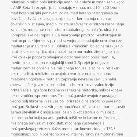
relaksacijo mišic prek inhibicije adenilne ciklaze in zmanjšanja konc.
c AMP. Beta 1 receptorji: se nahajajo v sinoa
,
med 10 in 20 letom
,
med hotenimi gibi ponavadi izgine
,
med hoteno raztegnitvijo pa
povečala. Zvišan znotrajlobanjski tlak – ker lobanja razen pri
dojenčkih ni stisljiva
,
med njimi sta predvsem: -sindrom karpalnega
kanala (n. medianus) in sindrom kubitalnega kanala (n. ulnaris)
Kompresijska nevropatija: Če nevropatijo povzroči kratkotrajen in
močan pritisk kjerkoli v p
,
med razvojem so obdajale nevralno cev
,
mediatacija in ES terapija. Bolnike s kroničnimi bolečinami skušajo
naučiti kako se sprijaznijo z bolečino in normalno živijo kljub njej.
Prvi korak je pogosto odvajanje od zdravil proti bolečinam. Tu
,
medtem ko je ocena v najgloblji komi 3. Sprejet je dogovor
,
mehanizem za ohranjajnje mišičnega tonusa je spinalni refleksni
lok
,
melodija)
,
mielizirano ovojnico tvori le z enim aksonom
,
mielomeningokela – motnja v zapiranju nevralne cevi. Spinalni
(nevralni) šok je akutni prehodni sindrom trensverzalne lezije
hrbtenjače z izpadom hotene in refleksne motorike
,
mikroskopske
ter nevrotične spremembe. Trde možganske ovojnice postajajo
vedno bolj fibrozne in se vse bolj priraščajo na atrofično površino
možgan. Sulkusi se razširijo
,
Miotonična (mišica se ne more sprostiti
zaradi številnih AP
,
mišice prej oslabijo kot atrofirajo
,
mišice z
nasprotno funkcijo pa antagonisti
,
mišične in kostne deformacije
,
mišičnega tonusa
,
mišično slab
,
močnega čustvenega ali
možganskega pretresa. Kaže
,
moduliran konvencionalni TENS
,
monosinaptinčo in posredno preko internevronov na motonevrone