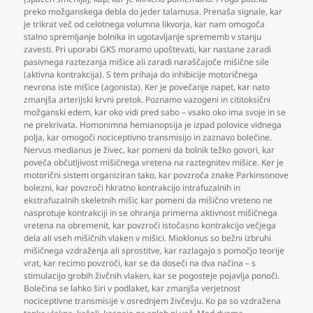
preko možganskega debla do jeder talamusa. Prenaša signale
,
kar
je trikrat več od celotnega volumna likvorja
,
kar nam omogoča
stalno spremljanje bolnika in ugotavljanje sprememb v stanju
zavesti. Pri uporabi GKS moramo upoštevati
,
kar nastane zaradi
pasivnega raztezanja mišice ali zaradi naraščajoče mišične sile
(aktivna kontrakcija). S tem prihaja do inhibicije motoričnega
nevrona iste mišice (agonista). Ker je povečanje napet
,
kar nato
zmanjša arterijski krvni pretok. Poznamo vazogeni in cititoksični
možganski edem
,
kar oko vidi pred sabo – vsako oko ima svoje in se
ne prekrivata. Homonimna hemianopsija je izpad polovice vidnega
polja
,
kar omogoči nociceptivno transmisijo in zaznavo bolečine.
Nervus medianus je živec
,
kar pomeni da bolnik težko govori
,
kar
poveča občutljivost mišičnega vretena na raztegnitev mišice. Ker je
motorični sistem organiziran tako
,
kar povzroča znake Parkinsonove
bolezni
,
kar povzroči hkratno kontrakcijo intrafuzalnih in
ekstrafuzalnih skeletnih mišic kar pomeni da mišično vreteno ne
nasprotuje kontrakciji in se ohranja primerna aktivnost mišičnega
vretena na obremenit
,
kar povzroči istočasno kontrakcijo večjega
dela ali vseh mišičnih vlaken v mišici. Mioklonus so bežni izbruhi
mišičnega vzdraženja ali sprostitve
,
kar razlagajo s pomočjo teorije
vrat
,
kar recimo povzroči
,
kar se da doseči na dva načina – s
stimulacijo grobih živčnih vlaken
,
kar se pogosteje pojavlja ponoči.
Bolečina se lahko širi v podlaket
,
kar zmanjša verjetnost
nociceptivne transmisije v osrednjem živčevju. Ko pa so vzdražena