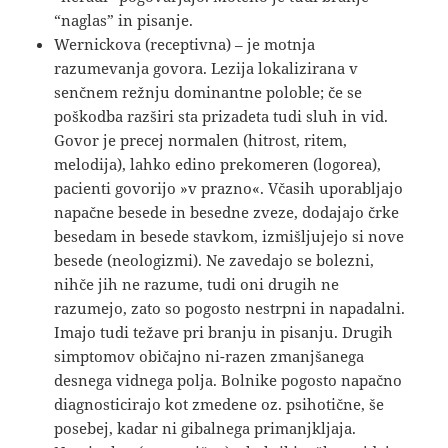
“naglas” in pisanje.
Wernickova (receptivna) – je motnja
razumevanja govora. Lezija lokalizirana v
senčnem režnju dominantne poloble; če se
poškodba razširi sta prizadeta tudi sluh in vid.
Govor je precej normalen (hitrost, ritem,
melodija), lahko edino prekomeren (logorea),
pacienti govorijo »v prazno«. Včasih uporabljajo
napačne besede in besedne zveze, dodajajo črke
besedam in besede stavkom, izmišljujejo si nove
besede (neologizmi). Ne zavedajo se bolezni,
nihče jih ne razume, tudi oni drugih ne
razumejo, zato so pogosto nestrpni in napadalni.
Imajo tudi težave pri branju in pisanju. Drugih
simptomov običajno ni-razen zmanjšanega
desnega vidnega polja. Bolnike pogosto napačno
diagnosticirajo kot zmedene oz. psihotične, še
posebej, kadar ni gibalnega primanjkljaja.