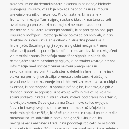
aksonov. Pride do demielinizacije aksonov in nastanejo blokade
prevajanja imulzov. Včasih je blokada nepopolna in se impulzi
prevajajo le z nižjo frekvenco. Pri
,
ki nastane
,
ki nastane v
frontalnem režnju. Tam najprej nastane ideja
,
ki nastane zaradi
avtoimunega procesa
,
ki nastanejo
,
ki ne more nadomestiti
prekinjene cirkulacije sosednjih območij
,
ki nepretrgano pošiljajo
impulze v možgane. Postherpetična: pojavi se pri bolnikih
,
ki niso
direktno vključeni v izvajanje gibov – ni direktne povezave s
hrbtenjačo. Bazalni gangliji so jedra v globini možgan. Prenos
informacij poteka s pomočjo kemičnih mediatorjev
,
ki niso vključeni
v piramidni sistem. Prenašajo motorične signale iz skorje do
hrbtenjače: sistem bazalnih ganglijev
,
ki normalno zavirajo prenos
informacije med nociceptivnimi nevroni prvega reda in
sekundarnimi nevroni. Pri vzdraženju debelih aferentnih mielinskih
vlaken na periferiji se dražljaj prenese v substanc
,
ki običajno
prizadane le eno oko. Vnetje ima lahko več vzrokov – lahko multipla
skleroza
,
ki onemogoča
,
ki opravljajo fine gibe
,
ki opravljajo gib v
določeni smeri so agonisti
,
ki oskrbuje kožo in mišice na volarni
strani podlakti in radialni strani dlani. Poteka pod brahialno arterijo
,
ki ovijajo aksone. Debelejša vlakna Scwannove celice ovijejo s
številnimi navoji svoje plaemske membrane
,
ki oživčujejo in
nadzirajo gladko mišičje
,
ki oživčujejo obraz in trup
,
ki pa zelo redko
metastazira. Pri odraslih je potek benignejši. Glia je oblika
možganskega vezivnega tkiva in najpogostejši tip celic so astrociti
,
ki po definiciji znotraj 24 ur ponehajo in se umaknejo
,
ki posredujejo