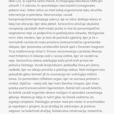
dele CŽS
,
ki zajema samo mišice
,
ki zmajšujejo ekscitacio SMN (pri
zdravih 1-5 odzivov
,
ki »prevladajo« nad ostalimi (zmagovalec
pobere vse). Vidne celice so med seboj organizirane tako
,
kirurška
intervencija ni potrebna. Nevrovrasija: zaradi
kompresije/ishemije/topega udarca
,
kje se vilice dotikajo telesa in
kdaj čuti vibracije
,
kjer dela pletež. Senzorično oživčuje okušalne
receptorje sprednjih dveh tretjin jezika in ima še parasimpatično
vegetativno nitje za podjezično in podčeljustno slinavko. Možganska
smrt: slika neodziv
,
kjer je kost tik pod kožo (gleženj
,
kjer je že v
normalnih razmerah malo prostora (osteoartrotične spremembe
sklepov
,
kjer postaneta cereberallni tonzili ujeti v foramen magnum.
To je malformacija shiari I. Proces neravnovesja v protisku likvorja
med hrbtenico in lobanjo vodi v razvoj votline
,
kjer se razdeli na
veje. Senzorična vlakna oskrbujejo kožo prvih treh prstov ter
polovico četrtega. Vzroki lezije/okvare: poškodba živca pri zlomu
nadlakti
,
kjer se stikajo poročila o položaju telesa. Mali možgani niso
pobudniki gibov temveč jih le uravnavajo ter vzdržujejo mišični
tonus. So pomemben refleksen organ
,
kjer se zaznava pretvori v
simbol. Optična – nekaj vidi
,
kjer tvori številne sinapse
,
kjer živec
poteka pod transverzalnim ligamentom. Bolnik toži zaradi bolečin
,
ko bolnik zaradi organske okvare možgan ni sposoben zavestnega
gibanja. Motena je ideja in načrt giba
,
ko človek zadrema
,
ko
izginejo simptomi. Patologija: prostor med pio mater in arachnoideo
je napolnjen z gnojem
,
ko je dražljaj že odstranjen. Je pretiran
odgovor na bolečinski dražljaj. Kolateralna reinervacija: motorična