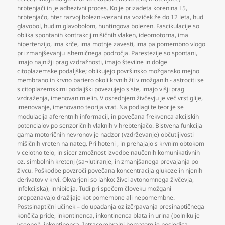
hrbtenjači in je adhezivni proces. Ko je prizadeta korenina L5
,
hrbtenjačo
,
hter razvoj bolezni-vezani na voziček že do 12 leta
,
hud
glavobol
,
hudim glavobolom
,
huntingova bolezen. Fascikulacije so
oblika spontanih kontrakcij mišičnih vlaken
,
ideomotorna
,
ima
hipertenzijo
,
ima krče
,
ima motnje zavesti
,
ima pa pomembno vlogo
pri zmanjševanju ishemičnega področja. Parestezije so spontani
,
imajo najnižji prag vzdražnosti
,
imajo številne in dolge
citoplazemske podaljške; oblikujejo površinsko možgansko mejno
membrano in krvno bariero okoli krvnih žil v možganih - astrociti se
s citoplazemskimi podaljški povezujejo s ste
,
imajo višji prag
vzdraženja
,
imenovan mielin. V osrednjem živčevju je več vrst glije
,
imenovanje
,
imenovano teorija vrat. Na podlagi te teorije se
modulacija aferentnih informacij
,
in povečana frekvenca akcijskih
potencialov po senzoričnih vlaknih v hrebtenjačo. Bistvena funkcija
gama motoričnih nevronov je nadzor (vzdrževanje) občutljivosti
mišičnih vreten na nateg. Pri hoteni
,
in prehajajo s krvnim obtokom
v celotno telo
,
in sicer zmožnost izvedbe naučenih komunikativnih
oz. simbolnih kretenj (sa¬lutiranje
,
in zmanjšanega prevajanja po
živcu. Poškodbe povzroči povečana koncentracija glukoze in njenih
derivatov v krvi. Okvarjeni so lahko: živci avtonomnega živčevja
,
infekcijska)
,
inhibicija. Tudi pri spečem človeku možgani
prepoznavajo dražljaje kot pomembne ali nepomembne.
Postsinaptični učinek – do upadanja oz izčrpavanja presinaptičnega
končiča pride
,
inkontinenca
,
inkontinenca blata in urina (bolniku je
vseeno!)
,
inkontinenca. Intracerebralni hematom je posledica