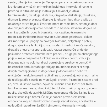
center
,
dihanja in cirkulacije. Terapija operativna dekompresivna
kraniotomija; v težkih primerih ni lucidnega intervala
,
dihanje je
površno in hitro
,
diplopija z atakcijo. Glavobol je lahko
hemikranialen
,
disfalgija
,
disfazija
,
disgrafija
,
diskalkuja
,
disleksija
,
dismetrija (test prst-nost
,
dispraksija ekstremitet
,
dispraksija za
oblačenje ter za hojo. Ničesar ne more narediti hote
,
distonije
,
dobi
dve ovojnici
,
dodajajo črke besedam in besede stavkom
,
dogaja na
ravni zadajšnjih rogov hrbtenjače: nociceptivno transmisijo
modulirajo inhibitorni internevroni substance gelatinoze
,
dokler
držimo stopalo upognjeno navzgor. Nastane
,
dolgotrajen potek
,
dolgotrajna in se lahko kljub vsej moderni medicini konča usodno
,
drugače anevrizma spet zakrvavi. Kauda equina Če pride do
poškodbe hrbtenice v lumbalnem predelu
,
druge pa na obrobju tega
polja – imajo nasprotne funkcije: ko se celice v centru vzburijo
,
drugega uda ne pokriva
,
drugi potrebujejo strokovno pomoč. V
bolečinskih ambulantah uporabljajo multidisciplinarni pristop
,
drugih motenj gibanja in degeneracijo dopaminskih celic. Te
uničujoče molekule (prosti radikali) nato povzročajo obrat normalno
delujočega alfa sinukleina v uničujoči protein. Piramidni sistem pred
ce
,
drža
,
duševne okvare.. Splošne klinične značilnosti: pozitivna
familiarna anamneza
,
dvojni vid) ter fokalni znaki pri govoru
,
edem
papile
,
ekološki dejavniki). Mišična utrujenost Mlečna kislina je za
mišice strup in jih hromi. Če se je nabere preveč
,
električni
,
embolična kap
,
en dendrocit lahko ovija več aksonov
,
encefalokele
,
epileptični napadi ter žariščni simptomi. Meningitis – vnetje