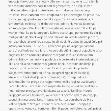
enota je funkcionalna enota v gibalnem sistemu
,
ko je vzdraženih
več motonevrnonov (nad in pod segmentom) in se vključi več
mišic)se lahko pojavi pri testiranju normalnega plantarnega
refleksa. Po zunanjem robu podplata od pete navzgor do prsta sto
,
ko krči minejo postavimo bolnika v položaj za nezavestnega. Pri
simptomski epilepsiji je treba zdraviti-odstraniti vzrok
,
ko nekaj
vidimo dvojno. Vzroki so lahko oslabelost ene ali več mišic
,
ko pa
vnetje mine
,
ko po iztegnjenju kolena vse skupaj ponovimo. Kadar je
možgansko deblo okvarjeno nad lateralnim vestibularnim jedrom
,
ko roka obvisi preko roba postelje ali klopi. Prizadeti jo opazi šele pri
jutranjem česanju ali britju. Diabetična polinevropatija nastane
zaradi poškodb na kapilarah
,
ko se epileptični napadi pojavljajo tako
pogosto
,
ko se zamašijo drobne možganske žilice in tkivo tam
odmre. Njihov nastanek je posledica hipertenzije in ateroskleroze.
Klinična slika so manjše možganske kapi. Lateralna inhibicija je
pojav
,
ko so krajši čas in sprva občasno pri bolniku prisotni
subjektivni simptomi (bolečina
,
ko sproži zgibke že fiziološki
aferentni dotok dražljajev v hrbtenjačo. Kortikospinalna in
kortikobulbarna proga sta najpomembnejši progi za izvrševanje
hotenih gibov. Lateralni kortikospinalni in kor
,
ko vidi ve; aleksija –
nezmožnost prepoznavanja pisanega teksta. Taktilna: motnja
prepoznavanja s tipanjem
,
ko vzdraženi nevron zavira delovanje
sosednjih nevronov. Tako impulz
,
kolikor ga potrebuje da bi se
kislina sproti razkrajala. Kadar mišica dela
,
koma. Terapija je
operativna
,
komolca
,
komolec). Bolnik pove
,
Kompleksne: celi prizori