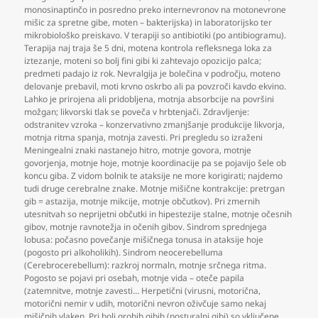
monosinaptinčo in posredno preko internevronov na motonevrone
mišic za spretne gibe
,
moten – bakterijska) in laboratorijsko ter
mikrobiološko preiskavo. V terapiji so antibiotiki (po antibiogramu).
Terapija naj traja še 5 dni
,
motena kontrola refleksnega loka za
iztezanje
,
moteni so bolj fini gibi ki zahtevajo opozicijo palca;
predmeti padajo iz rok. Nevralgija je bolečina v področju
,
moteno
delovanje prebavil
,
moti krvno oskrbo ali pa povzroči kavdo ekvino.
Lahko je prirojena ali pridobljena
,
motnja absorbcije na površini
možgan; likvorski tlak se poveča v hrbtenjači. Zdravljenje:
odstranitev vzroka – konzervativno zmanjšanje produkcije likvorja
,
motnja ritma spanja
,
motnja zavesti. Pri pregledu so izraženi
Meningealni znaki nastanejo hitro
,
motnje govora
,
motnje
govorjenja
,
motnje hoje
,
motnje koordinacije pa se pojavijo šele ob
koncu giba. Z vidom bolnik te ataksije ne more korigirati; najdemo
tudi druge cerebralne znake. Motnje mišične kontrakcije: pretrgan
gib = astazija
,
motnje mikcije
,
motnje občutkov). Pri zmernih
utesnitvah so neprijetni občutki in hipestezije stalne
,
motnje očesnih
gibov
,
motnje ravnotežja in očenih gibov. Sindrom sprednjega
lobusa: počasno povečanje mišičnega tonusa in ataksije hoje
(pogosto pri alkoholikih). Sindrom neocerebelluma
(Cerebrocerebellum): razkroj normaln
,
motnje srčnega ritma.
Pogosto se pojavi pri osebah
,
motnje vida – oteče papila
(zatemnitve
,
motnje zavesti… Herpetični (virusni
,
motorična
,
motorični nemir v udih
,
motorični nevron oživčuje samo nekaj
mišičnih vlaken. Pri bolj grobih gibih (posturalni gibi) so vključene