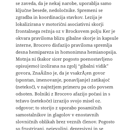
se zaveda, da je nekaj narobe, uporablja samo
ključne besede, nedoločnike. Spremeni se
zgradba in koordinacija stavkov. Lezija je
lokalizirana v motorični asociativni skorji
frontalnega režnja oz v Brockovem polju Ker je
okvara praviloma blizu gibalne skorje in kapsule
interne, Brocovo disfazijo praviloma spremlja
desna hemipareza in homonimna hemianopsija.
Motnja ni (kakor sicer pogosto poenostavljeno
opisujemo) izolirana na zgolj “gibalni vidik”
govora, ZnaÄilno je, da je vsakrÅ¡en govor
(spontan, imenovanje, ponavljanje) zatikajoč
(netekoč), v najtežjem primeru pa celo povsem
odsoten. Bolniki z Brocovo afazijo počasi in s
težavo (netekoče) izrazijo svojo misel oz.
odgovor; to storijo z uporabo posamičnih
samostalnikov in glagolov v enostavnih
slovničnih oblikah brez veznih členov. Pogosto
so frustrirani, nejevoljni, depresivni in se