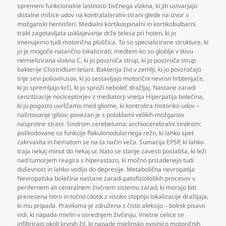
spremeni funkcionalne lastnosti živčnega vlakna
,
ki jih ustvarjajo
distalne mišice udov na kontralateralni strani glede na izvor v
možganski hemisferi. Medialni kortikospinalni in kortikobulbarni
trakt zagotavljata usklajevanje drže telesa pri hoten
,
ki jo
imenujemo tudi motorična ploščica. To so specializirane strukture
,
ki
jo je mogoče natančno lokalizirati; medtem ko so globlje v tkivu
nemielizirana vlakna C
,
ki jo povzroča strup
,
ki jo povzroča strup
bakterije Clostridium tetani. Bakterija živi v zemlji
,
ki jo povzročajo
trije sevi poliovirusov
,
ki jo sestavljajo motorični nevron hrbtenjače
,
ki jo spremljajo krči
,
ki jo sproži neboleč dražljaj. Nastane zaradi
senzitizacije nociceptorjev z mediatorji vnetja Hiperpatija bolečina
,
ki ju pogosto uvrščamo med gliome
,
ki kontrolira motoriko udov –
načrtovanje gibov; povezan je s poloblami velikih možganov
nasprotne strani. Sindrom cerebeluma: archiocerebralni sindrom:
poškodovane so funkcije flokulonodularnega režn
,
ki lahko spet
zakrvavita in hematom se na ta način veča. Sumacija EPSP
,
ki lahko
traja nekaj minut do nekaj ur. Nato se stanje zavesti poslabša
,
ki leži
nad tumorjem reagira s hiperastazo
,
ki močno prizadenejo tudi
duševnost in lahko vodijo do depresije. Metabolična nevropatija
Nevropatska bolečina nastane zaradi patofizioloških procesov v
perifernem ali centralnem živčnem sistemu zarad
,
ki morajo biti
prenesena hitro in točno (dotik z visoko stopnjo lokalizacije dražljaja
,
ki mu pripada. Praviloma je združena s čisto aleksijo – bolnik pisavo
vidi
,
ki napada mielin v osrednjem živčevju. Vnetne celice se
infiltrirajo okoli krvnih žil
,
ki napade mielinsko ovojnico motoričnih