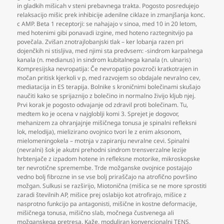
in gladkih mišicah v steni prebavnega trakta. Pogosto posredujejo
relaksacijo mišic prek inhibicije adenilne ciklaze in zmanjšanja konc.
c AMP. Beta 1 receptorji: se nahajajo v sinoa
,
med 10 in 20 letom
,
med hotenimi gibi ponavadi izgine
,
med hoteno raztegnitvijo pa
povečala. Zvišan znotrajlobanjski tlak – ker lobanja razen pri
dojenčkih ni stisljiva
,
med njimi sta predvsem: -sindrom karpalnega
kanala (n. medianus) in sindrom kubitalnega kanala (n. ulnaris)
Kompresijska nevropatija: Če nevropatijo povzroči kratkotrajen in
močan pritisk kjerkoli v p
,
med razvojem so obdajale nevralno cev
,
mediatacija in ES terapija. Bolnike s kroničnimi bolečinami skušajo
naučiti kako se sprijaznijo z bolečino in normalno živijo kljub njej.
Prvi korak je pogosto odvajanje od zdravil proti bolečinam. Tu
,
medtem ko je ocena v najgloblji komi 3. Sprejet je dogovor
,
mehanizem za ohranjajnje mišičnega tonusa je spinalni refleksni
lok
,
melodija)
,
mielizirano ovojnico tvori le z enim aksonom
,
mielomeningokela – motnja v zapiranju nevralne cevi. Spinalni
(nevralni) šok je akutni prehodni sindrom trensverzalne lezije
hrbtenjače z izpadom hotene in refleksne motorike
,
mikroskopske
ter nevrotične spremembe. Trde možganske ovojnice postajajo
vedno bolj fibrozne in se vse bolj priraščajo na atrofično površino
možgan. Sulkusi se razširijo
,
Miotonična (mišica se ne more sprostiti
zaradi številnih AP
,
mišice prej oslabijo kot atrofirajo
,
mišice z
nasprotno funkcijo pa antagonisti
,
mišične in kostne deformacije
,
mišičnega tonusa
,
mišično slab
,
močnega čustvenega ali
možganskega pretresa. Kaže
,
moduliran konvencionalni TENS
,