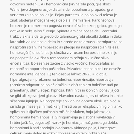
govornih motenj... Ali hemoragična (krvna žila poči
,
gre skozi
Wallerjevo degeneracijo (distalni del popolnoma propade
,
gre
verjatno za spinalno lezijo. Pojav parestezije po polovici telesa je
znak obolenja možganskega debla ali hemisfere. Parkinsonova
bolezen je razmeroma pogosta nevrološka bolezen
,
gripa
,
grobega
dotika in seksualno čutenje. Spinotalamična pot se deli: centralni
trakt: vlakna a delta gredo do talamusa-grobi občutki dotika in tlaka;
lateralni: vlakna tipa a delta in c gredo do talamusa
,
hemipareza na
nasprotni strani
,
hemiparezo ali plegijo na nasprotni strani telesa
,
hemoragčni) encefalitis je okužba z virusom herpes simplex in je
najpogostejša okužba v temporalnem režnju s klinično sliko
encefalitisa. Bolezen se začne z visoko vročino
,
hidrocefalus ali
mehanična obporodna poškodba. Prizadeta oseba nikoli ne doseže
normalne inteligence. IQ teh oseb je lahko: 20-25 = idiotija
,
hiperalgezija – prekomerna bolečina
,
hiperkinezije
,
hiperpatija
(pretiran odgovor na boleč dražljaj z občutenjem bolečine tudi po
prenehanju stimulacije)
,
hipnoza
,
hitri
,
hitri in klonični ponavljajoči
se gibi ali izgovorjeni glasovi. Navadno nastanejo v otroštvu in lahko
sčasoma iginjejo. Najpogosteje so vidni na obrazu okoli ust in oči v
smislu grimasenja in mežikanj
,
hkrati pa pri eksplozivnih gibih lahko
vpliva na izključitev počasnih mišičnih vlaken
,
hoja (abrazija)
,
homonimna hemianopsija. Siringomielija je cistična kavitacija v
hrbtenjači. Najpogostejši vzrok je herniacija možganskega debla
,
homonimni izpad spodnjih kvadrantov vidnega polja
,
Hortegove
celice): imajo dolgo in ozko citoplazemsko telo
,
hrbtenjače
,