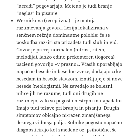
“neradi” pogovarjajo. Moteno je tudi branje
“naglas” in pisanje.
Wernickova (receptivna) – je motnja
razumevanja govora. Lezija lokalizirana v
senčnem režnju dominantne poloble; če se
poškodba razširi sta prizadeta tudi sluh in vid.
Govor je precej normalen (hitrost, ritem,
melodija), lahko edino prekomeren (logorea),
pacienti govorijo »v prazno«. Včasih uporabljajo
napačne besede in besedne zveze, dodajajo črke
besedam in besede stavkom, izmišljujejo si nove
besede (neologizmi). Ne zavedajo se bolezni,
nihče jih ne razume, tudi oni drugih ne
razumejo, zato so pogosto nestrpni in napadalni.
Imajo tudi težave pri branju in pisanju. Drugih
simptomov običajno ni-razen zmanjšanega
desnega vidnega polja. Bolnike pogosto napačno
diagnosticirajo kot zmedene oz. psihotične, še