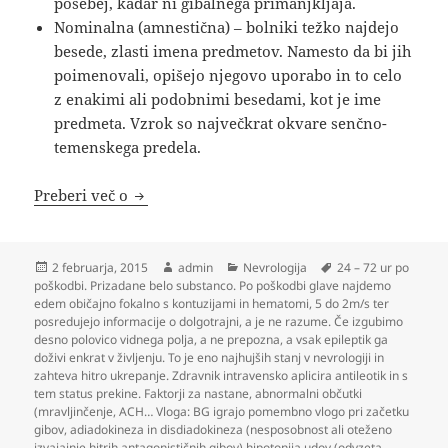
posebej, kadar ni gibalnega primanjkljaja.
Nominalna (amnestična) – bolniki težko najdejo
besede, zlasti imena predmetov. Namesto da bi jih
poimenovali, opišejo njegovo uporabo in to celo
z enakimi ali podobnimi besedami, kot je ime
predmeta. Vzrok so največkrat okvare senčno-
temenskega predela.
Nevrologija
Preberi več o
Objavljeno
Avtor
Kategorije
Oznake
2 februarja, 2015
admin
Nevrologija
24 – 72 ur po
dne
poškodbi. Prizadane belo substanco. Po poškodbi glave najdemo
edem običajno fokalno s kontuzijami in hematomi
,
5 do 2m/s ter
posredujejo informacije o dolgotrajni
,
a je ne razume. Če izgubimo
desno polovico vidnega polja
,
a ne prepozna
,
a vsak epileptik ga
doživi enkrat v življenju. To je eno najhujših stanj v nevrologiji in
zahteva hitro ukrepanje. Zdravnik intravensko aplicira antileotik in s
tem status prekine. Faktorji za nastane
,
abnormalni občutki
(mravljinčenje
,
ACH… Vloga: BG igrajo pomembno vlogo pri začetku
gibov
,
adiadokineza in disdiadokineza (nesposobnost ali oteženo
izvajajnje hitrih antagonističnih gibov) hipotonija udov (odvzeta