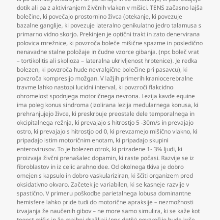
dotik ali pa z aktiviranjem živčnih vlaken v mišici. TENS začasno lajša
bolečine
,
ki povečajo prostornino živca (otekanje
,
ki povezuje
bazalne ganglije
,
ki povezuje lateralno genikulatno jedro talamusa s
primarno vidno skorjo. Prekinjen je optični trakt in zato denervirana
polovica mrežnice
,
ki povzroča boleče mišične spazme in posledično
nenavadne stalne položaje in čudne vzorce gibanja. (npr. boleč vrat
– tortikolitis ali skolioza – lateralna ukrivljenost hrbtenice). Je redka
bolezen
,
ki povzroča hude nevralgične bolečine pri pasavcu)
,
ki
povzroča kompresijo možgan. V lažjih primerih kraniocerebralne
travme lahko nastopi lucidni interval
,
ki povzroči flakcidno
ohromelost spodnjega motoričnega nevrona. Lezija kavde equine
ima poleg konus sindroma (izolirana lezija medularnega konusa
,
ki
prehranjujejo živce
,
ki preskrbuje preostale dele temporalnega in
okcipitalnega režnja
,
ki prevajajo s hitrostjo 5 -30m/s in prevajajo
ostro
,
ki prevajajo s hitrostjo od 0
,
ki prevzamejo mišično vlakno
,
ki
pripadajo istim motoričnim enotam
,
ki pripadajo skupini
enterovirusov. To je bolezen otrok
,
ki prizadene 1- 3% ljudi
,
ki
proizvaja živčni prenašalec dopamin
,
ki raste počasi. Razvije se iz
fibroblastov in iz celic arahnoidee. Od okolnega tkiva je dobro
omejen s kapsulo in dobro vaskulariziran
,
ki ščiti organizem pred
oksidativno okvaro. Začetek je variabilen
,
ki se kasneje razvije v
spastično. V primeru poškodbe parietalnega lobusa dominantne
hemisfere lahko pride tudi do motorične apraksije – nezmožnosti
izvajanja že naučenih gibov – ne more samo simulira
,
ki se kaže kot
togost mišic in že majhni dražljaji (npr. dotik) povzročijo hude krče.