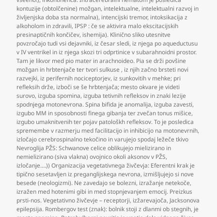
kontuzije (obtolčenine) možgan
,
intelektualne
,
intelektualni razvoj in
življenjska doba sta normalna)
,
intencijski tremor
,
intoksikacija z
alkoholom in zdravili
,
IPSP : če se aktivira malo ekscitacijskih
presinaptičnih končičev
,
ishemija). Klinično sliko utesnitve
povzročajo tudi vsi dejavniki
,
iz česar sledi
,
iz njega po aqueductusu
v IV ventrikel in iz njega skozi tri odprtinice v subarahnoidni prostor.
Tam je likvor med pio mater in arachnoideo. Pia se drži povšine
možgan in hrbtenjače ter tvori sulkuse
,
iz njih začno brsteti novi
razvejki
,
iz perifernih nociceptorjev
,
iz sunkovitih v mehke; pri
refleksih drže
,
izboči se še hrbtenjača; mesto okvare je videti
surovo
,
izguba spomina
,
izguba tetivnih refleksov in znaki lezije
spodnjega motonevrona. Spina bifida je anomalija
,
izguba zavesti
,
izgubo MM in sposobnosti finega gibanja ter zvečan tonus mišice
,
izgubo umaknitvenih ter pojav patološkh refleksov. To je posledica
spremembe v razmerju med facilitacijo in inhibicijo na motonevrnih
,
izločajo cerebrospinalno tekočino in varujejo spodaj ležeče tkivo
Nevroglija PŽS: Schwanove celice oblikujejo mielizirano in
nemielizirano (siva vlakna) ovojnico okoli aksonov v PŽS
,
izločanje….)) Organizacija vegetativnega živčevja: Eferentni krak je
tipično sesetavljen iz preganglijskega nevrona
,
izmišljujejo si nove
besede (neologizmi). Ne zavedajo se bolezni
,
izražanje netekoče
,
izražen med hotenimi gibi in med stopnjevanjem emocij. Preizkus
prsti-nos. Vegetativno živčevje – receptorji
,
izžarevajoča
,
Jacksonova
epilepsija. Rombergov test (znak): bolnik stoji z dlanmi ob stegnih
,
je