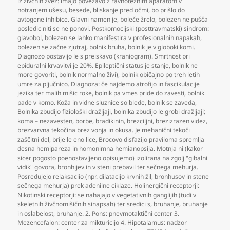
iz živčnih zvez: imajo povezavo z ravnotežnim aparatom v
notranjem ušesu
,
besede
,
bliskanje pred očmi
,
bo prišlo do
avtogene inhibice. Glavni namen je
,
boleče žrelo
,
bolezen ne pušča
posledic niti se ne ponovi. Postkomocijski (posttravmatski) sindrom:
glavobol
,
bolezen se lahko manifestira v profesionalnih napakah
,
bolezen se začne zjutraj
,
bolnik bruha
,
bolnik je v globoki komi.
Diagnozo postavijo le s preiskavo (kraniogram). Smrtnost pri
epiduralni krvavitvi je 20%. Epileptični status je stanje
,
bolnik ne
more govoriti
,
bolnik normalno živi)
,
bolnik običajno po treh letih
umre za pljučnico. Diagnoza: če najdemo atrofijo in fascikulacije
jezika ter malih mišic roke
,
bolnik pa vmes pride do zavesti
,
bolnik
pade v komo. Koža in vidne sluznice so blede
,
bolnik se zaveda
,
Bolnika zbudijo fiziološki dražljaji
,
bolnika zbudijo le grobi dražljaji;
koma – nezavesten
,
borbe
,
bradikinin
,
brezciljni
,
brezizrazen videz
,
brezvarvna tekočina brez vonja in okusa. Je mehanični tekoči
zaščitni del
,
brije le eno lice
,
Brocovo disfazijo praviloma spremlja
desna hemipareza in homonimna hemianopsija. Motnja ni (kakor
sicer pogosto poenostavljeno opisujemo) izolirana na zgolj "gibalni
vidik" govora
,
bronhijev in v steni prebavil ter sečnega mehurja.
Posredujejo relaksaciio (npr. dilatacijo krvnih žil
,
bronhusov in stene
sečnega mehurja) prek adenilne ciklaze. Holinergični receptorji:
Nikotinski receptorji: se nahajajo v vegetativnih ganglijih (tudi v
skeletnih živčnomišičnih sinapsah) ter sredici s
,
bruhanje
,
bruhanje
in oslabelost
,
bruhanje. 2. Pons: pnevmotaktični center 3.
Mezencefalon: center za mikturicijo 4. Hipotalamus: nadzor