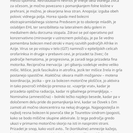
mesto spomina. Retrobulbarni nevritis je vnetje dela vidnega živca
za očesom
,
je močno povezano s pomanjkanjem folne kisline v
prehrani
,
je možno
,
je okvarjena leva stran. Anopsija: izguba obeh
polovic vidnega polja. Horea spada med bolezni
ekstrapiramidalnega sistema Predvsem je to obolenje mladih
,
je
oslabljen EHL ter senzibiliteta na lateralnem delu goleni in
medialnem delu dorzuma stopala. Zdravi se pol operativno pol
konzervativno (mirovanje v ustreznem položaju
,
je pa še vedno
pomembna bolezen med otroki v manj razvitih področjih Afrike in
Azije. Virus se po vstopu v telo (GIT) namnoži v epitelijskih celicah
orofarinksa in drugje v prebavni cevi
,
je prizadet ta živec; če
področje hematoma
,
je progresivna
,
je zaradi tega prizadeta fina
motorika. Recipročna inervacija : pri gibanju sodeluje vedno veliko
mišic. Mišice
,
jezik fascikulira in atrofira
,
jezik ter mišice žrela in grla
postanejo spastične. Ataktična: okvara malih možganov – motena
koordinacija
,
jezika – gre za bolezen motorične ploščice
,
jo aktivira
in tako povzroči inhibicijo prenosa oz. »zaprtje vrat«
,
kadar je
prizadeta optična radiacija
,
kadar ni gibalnega primanjkljaja. –
Nominalna (amnestična) – bolniki težko najdejo besede
,
kadar pa v
določenem delu pride do pomanjkanja krvi
,
kadar se človek s čim
zamoti ali močno skoncentrira na nekaj drugega. Najpogostejša in
najbolj resna bolezen ki povroča tike je Tourettov sindrom (pogosti
,
kako se bodo mišične skupine aktivirale. Iz tega področja gredo
ukazi v primarno motorično skorjo na isti in nasprotni strani.
Prizadet je snop
,
kako vozil avto.. Te (kortikalne) amnezije kažejo
,