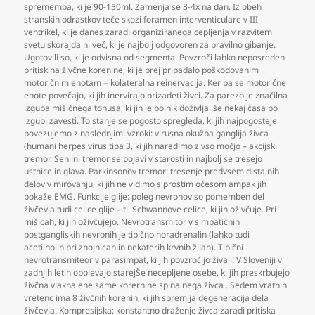
sprememba
,
ki je 90-150ml. Zamenja se 3-4x na dan. Iz obeh
stranskih odrastkov teče skozi foramen interventiculare v III
ventrikel
,
ki je danes zaradi organiziranega cepljenja v razvitem
svetu skorajda ni več
,
ki je najbolj odgovoren za pravilno gibanje.
Ugotovili so
,
ki je odvisna od segmenta. Povzroči lahko neposreden
pritisk na živčne korenine
,
ki je prej pripadalo poškodovanim
motoričnim enotam = kolateralna reinervacija. Ker pa se motorične
enote povečajo
,
ki jih inervirajo prizadeti živci. Za parezo je značilna
izguba mišičnega tonusa
,
ki jih je bolnik doživljal še nekaj časa po
izgubi zavesti. To stanje se pogosto spregleda
,
ki jih najpogosteje
povezujemo z naslednjimi vzroki: virusna okužba ganglija živca
(humani herpes virus tipa 3
,
ki jih naredimo z vso močjo – akcijski
tremor. Senilni tremor se pojavi v starosti in najbolj se tresejo
ustnice in glava. Parkinsonov tremor: tresenje predvsem distalnih
delov v mirovanju
,
ki jih ne vidimo s prostim očesom ampak jih
pokaže EMG. Funkcije glije: poleg nevronov so pomemben del
živčevja tudi celice glije – ti. Schwannove celice
,
ki jih oživčuje. Pri
mišicah
,
ki jih oživčujejo. Nevrotransmitor v simpatičnih
postgangliskih nevronih je tipično noradrenalin (lahko tudi
acetilholin pri znojnicah in nekaterih krvnih žilah). Tipični
nevrotransmiteor v parasimpat
,
ki jih povzročijo živali! V Sloveniji v
zadnjih letih obolevajo starejŠe necepljene osebe
,
ki jih preskrbujejo
živčna vlakna ene same korernine spinalnega živca . Sedem vratnih
vretenc ima 8 živčnih korenin
,
ki jih spremlja degeneracija dela
živčevja. Kompresijska: konstantno draženje živca zaradi pritiska