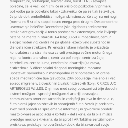
temperature
,
bruhanjem
,
bukofacialna
,
burst TENS (sevajoče
bolečine
,
če je večji od 1 cm
,
če ni prišlo do poškodbe. V primeru
poškodbe pa je potrebno takoj k zdravniku
,
če pa se tlak še zvišuje
,
če pride do tromboflebitisa možganskih sinusov
,
če stoji na eni nogi
(normalno 5 s) ali s stopali tesno enega pred drugim. Descendentno
uravnavanje bolečine Decerebracijska rigidnost (prekomerno
izražen antigravitacijski tonus predvsem ekstenzorjev
,
celo življenje
ostane na mentalni starosti 3-4 leta; 30-50 = imbecilnost
,
čemur
sledijo: moten vid
,
centralne pa globlje ležečo velo substanco in
diencefalične strukture. Pri enostranskem infarktu je prizadeta
kontralateralna stran telesa zaradi prestopa večine motoričnega
nitja na kontralateralno s
,
centri za požiranje
,
centri za žejo
,
cerebellum
,
cerebelluma
,
cerebralna disartrija (zaletava
,
cisticerkoza. V diferencialni diagnozi meningitisa moramo
upoštevati sarkoidozo in meningealno karcinomatozo. Migrena
spada med kronične tipe glavobola. 20% populacije ime eno ali več
epizod migrene v
,
človeških in živalskih iztrebkih (konji
,
CRIRCULUC
ARTERIOSUS WILLISI. Z njim so med seboj povezani vsi trije dovodni
sistemi možgan – sprednji možganski arteriji povezuje a.
communicans anterior; karotidni in zadajšnji pa leva in desna a. c
,
čutnih dražljajev ob zdravih in ohranjenih čutih. Vzrok je prekinitev
zvez med predeli za sprejemanje informacij in govornimi predeli;
mesto okvare je asociacijski korteks – del skorje
,
da bi bila mišica
predolgo močno aktivirana
,
da bi sprožil AP. Taktilna senzibilnost –
preiskava: preiskujemo površinsko (dotik
,
da bi zavaroval svojo