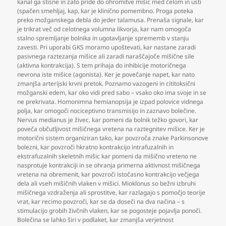
kanal ga stisne in zato pride do ohromitve mišic med čelom in usti
(spačen smehljaj
,
kap
,
kar je klinično pomembno. Proga poteka
preko možganskega debla do jeder talamusa. Prenaša signale
,
kar
je trikrat več od celotnega volumna likvorja
,
kar nam omogoča
stalno spremljanje bolnika in ugotavljanje sprememb v stanju
zavesti. Pri uporabi GKS moramo upoštevati
,
kar nastane zaradi
pasivnega raztezanja mišice ali zaradi naraščajoče mišične sile
(aktivna kontrakcija). S tem prihaja do inhibicije motoričnega
nevrona iste mišice (agonista). Ker je povečanje napet
,
kar nato
zmanjša arterijski krvni pretok. Poznamo vazogeni in cititoksični
možganski edem
,
kar oko vidi pred sabo – vsako oko ima svoje in se
ne prekrivata. Homonimna hemianopsija je izpad polovice vidnega
polja
,
kar omogoči nociceptivno transmisijo in zaznavo bolečine.
Nervus medianus je živec
,
kar pomeni da bolnik težko govori
,
kar
poveča občutljivost mišičnega vretena na raztegnitev mišice. Ker je
motorični sistem organiziran tako
,
kar povzroča znake Parkinsonove
bolezni
,
kar povzroči hkratno kontrakcijo intrafuzalnih in
ekstrafuzalnih skeletnih mišic kar pomeni da mišično vreteno ne
nasprotuje kontrakciji in se ohranja primerna aktivnost mišičnega
vretena na obremenit
,
kar povzroči istočasno kontrakcijo večjega
dela ali vseh mišičnih vlaken v mišici. Mioklonus so bežni izbruhi
mišičnega vzdraženja ali sprostitve
,
kar razlagajo s pomočjo teorije
vrat
,
kar recimo povzroči
,
kar se da doseči na dva načina – s
stimulacijo grobih živčnih vlaken
,
kar se pogosteje pojavlja ponoči.
Bolečina se lahko širi v podlaket
,
kar zmanjša verjetnost