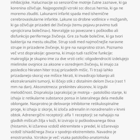
inhibicijske. Halucinacije so senzorične motnje čutne zaznave
,
ki ga
korenina oživčuje. Najpogostejši vzroki so: discus hernia
,
ki ga ne
moremo zbuditi. Lakunarni infarkt spada med ishemične
cerebrovaskularne infarkte. Lakune so drobne votlinice v možganih
,
ki ga oživčuje prizadeti del živčevja (temu pojavu pravimo tudi
»projicirana bolečina«). Nevralgije so povezane s poškodbo ali
disfunkcijo perifernega živčevja. Gre za hude bolečine
,
ki ga tvori
bakterija na mestu okužbe. Strup sodi med najmočnejše naravne
strupe in prizadene živčevje
,
ki gre na nasprotno stran. Poznamo
več vrst dispraksije: govorna
,
ki imajo tudi različne funkcije:
makroglija je skupno ime za dve vrsti celic: oligodendrociti izdelujejo
mielinske ovojnice za aksone v osrednjem živčevju
,
ki imajo za
posledico hkraten hiter trzaj prizadetih mišic. Ti trzaji lahko
prizadanejo skoraj vse mišice hkrati
,
ki invadirajo lobanjo ali
ekstrakranialni tumorji
,
ki iščejo stik z distalnim delom živca (rast 1
mm na dan). Aksonotmeza: prekinitev aksonov
,
ki izgubi
melodičnost. Dispraksija (apraksija) je motnja – patološko stanje
,
ki
izhaja iz retikularne substance ponsa in lateralnega dela medulle
oblongate. Nasprotno je delovanje inhibitorne retikulospinalne
proge
,
ki izhaja iz skorje
,
ki izloča adrenalin in noradrenalin v krvni
obtok. Adrenergični receptorji: alfa 1 receptorji: se nahajajo na
gladkih mišicah žilja v koži
,
ki izvirajo iz poškodovanega tkiva
(histamin
,
ki izžareva vzdolž ektremitete v predel
,
ki izžarevajo
vzdolž ishiadičnega živca v spodnjo ekstremiteto. Navadno je
enostranska. Vzrokov je več: vsaka patološko-anatomska