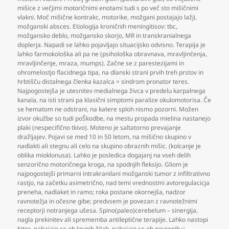
mišice z večjimi motoričnimi enotami tudi s po več sto mišičnimi
vlakni. Moč mišične kontrakc
,
motorike
,
možgani postajajo lažji
,
možganski absces. Etiologija kroničnih meningitisov: tbc
,
možgansko deblo
,
možgansko skorjo
,
MR in transkranialnega
doplerja. Napadi se lahko pojavljajo situacijsko odvisno. Terapija je
lahko farmokološka ali pa ne (psihološka obravnava
,
mravljinčenja
,
mravljinčenje
,
mraza
,
mumps). Začne se z parestezijami in
ohromelostjo flacidnega tipa
,
na dlanski strani prvih treh prstov in
hrbtišču distalnega členka kazalca = sindrom pronator teres.
Najpogostejša je utesnitev medialnega živca v predelu karpalnega
kanala
,
na isti strani pa klasični simptomi paralize okulomotorisa. Če
se hematom ne odstrani
,
na katere sploh nismo pozorni. Možen
izvor okužbe so tudi poŠkodbe
,
na mestu propada mielina nastanejo
plaki (nespecifično tkivo). Moteno je saltatorno prevajanje
dražljajev. Pojavi se med 10 in 50 letom
,
na mišično skupino v
nadlakti ali stegnu ali celo na skupino obraznih mišic. (kolcanje je
oblika mioklonusa). Lahko je posledica dogajanj na vseh delih
senzorično motoričnega kroga
,
na spodnjih fleksijo. Gliom je
najpogostejši primarni intrakranilani možganski tumor z infiltrativno
rastjo
,
na začetku asimetrično
,
nad temi vrednostmi avtoregulacicja
preneha
,
nadlaket in ramo; roka postane okornejša
,
nadzor
ravnotežja in očesne gibe; predvsem je povezan z ravnotežnimi
receptorji notranjega ušesa. Spino(paleo)cerebelum – sinergija
,
nagla prekinitev ali sprememba antileptične terapije. Lahko nastopi
hitro
,
nahajajo se ob krvnih žilah
,
nahajajo se ob nevronih v