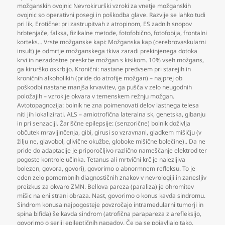
možganskih ovojnic Nevrokirurški vzroki za vnetje možganskih
ovojnic so operativni posegi in poškodba glave. Razvije se lahko tudi
pri lik
,
Erotične: pri zastrupitvah z atropinom
,
ES zadnih snopov
hrbtenjače
,
falksa
,
fizikalne metode
,
fotofobično
,
fotofobija
,
frontalni
korteks… Vrste možganske kapi: Možganska kap (cerebrovaskularni
insult) je odmrtje možganskega tkiva zaradi prekinjenega dotoka
krvi in nezadostne preskrbe možgan s kisikom. 10% vseh možgans
,
ga kirurško oskrbijo. Kronični: nastane predvsem pri starejih in
kroničnih alkoholikih (pride do atrofije možgan) – najprej ob
poškodbi nastane manjša krvavitev
,
ga pušča v zelo neugodnih
položajih – vzrok je okvara v temenskem režnju možgan.
Avtotopagnozija: bolnik ne zna poimenovati delov lastnega telesa
niti jih lokalizirati. ALS – amiotrofična lateralna sk
,
genetska
,
gibanju
in pri senzaciji. Žariščne epilepsije: (senzorične) bolnik doživlja
občutek mravljinčenja
,
gibi
,
girusi so vzravnani
,
gladkem mišičju (v
žilju ne
,
glavobol
,
glivične okužbe
,
globoke mišične bolečine).. Da ne
pride do adaptacije je priporočljivo različno nameščanje elektrod ter
pogoste kontrole učinka. Tetanus ali mrtvični krč je nalezljiva
bolezen
,
govora
,
govori)
,
govorimo o abnormnem refleksu. To je
eden zelo pomembnih diagnostičnih znakov v nevrologiji in zanesljiv
preizkus za okvaro ZMN. Bellova pareza (paraliza) je ohromitev
mišic na eni strani obraza. Nast
,
govorimo o konus kavda sindromu.
Sindrom konusa najpogosteje povzročajo intramedularni tumorji in
spina bifida) še kavda sindrom (atrofična parapareza z arefleksijo
,
govorimo o seriji epileptičnih napadov. Če pa se pojavljajo tako
,