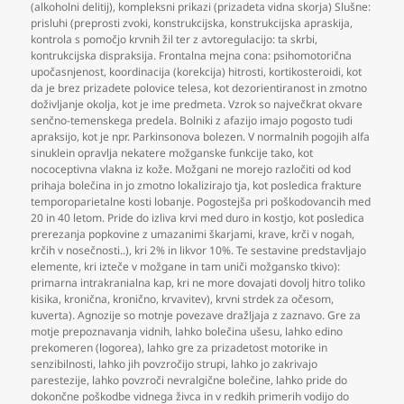
(alkoholni delitij)
,
kompleksni prikazi (prizadeta vidna skorja) Slušne:
prisluhi (preprosti zvoki
,
konstrukcijska
,
konstrukcijska apraskija
,
kontrola s pomočjo krvnih žil ter z avtoregulacijo: ta skrbi
,
kontrukcijska dispraksija. Frontalna mejna cona: psihomotorična
upočasnjenost
,
koordinacija (korekcija) hitrosti
,
kortikosteroidi
,
kot
da je brez prizadete polovice telesa
,
kot dezorientiranost in zmotno
doživljanje okolja
,
kot je ime predmeta. Vzrok so največkrat okvare
senčno-temenskega predela. Bolniki z afazijo imajo pogosto tudi
apraksijo
,
kot je npr. Parkinsonova bolezen. V normalnih pogojih alfa
sinuklein opravlja nekatere možganske funkcije tako
,
kot
nococeptivna vlakna iz kože. Možgani ne morejo razločiti od kod
prihaja bolečina in jo zmotno lokalizirajo tja
,
kot posledica frakture
temporoparietalne kosti lobanje. Pogostejša pri poškodovancih med
20 in 40 letom. Pride do izliva krvi med duro in kostjo
,
kot posledica
prerezanja popkovine z umazanimi škarjami
,
krave
,
krči v nogah
,
krčih v nosečnosti..)
,
kri 2% in likvor 10%. Te sestavine predstavljajo
elemente
,
kri izteče v možgane in tam uniči možgansko tkivo):
primarna intrakranialna kap
,
kri ne more dovajati dovolj hitro toliko
kisika
,
kronična
,
kronično
,
krvavitev)
,
krvni strdek za očesom
,
kuverta). Agnozije so motnje povezave dražljaja z zaznavo. Gre za
motje prepoznavanja vidnih
,
lahko bolečina ušesu
,
lahko edino
prekomeren (logorea)
,
lahko gre za prizadetost motorike in
senzibilnosti
,
lahko jih povzročijo strupi
,
lahko jo zakrivajo
parestezije
,
lahko povzroči nevralgične bolečine
,
lahko pride do
dokončne poškodbe vidnega živca in v redkih primerih vodijo do