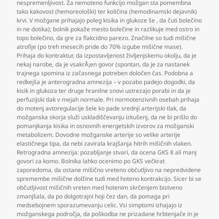
nespremenljivost. Za nemoteno funkcijo možgan sta pomembna
tako kakovost (hemoreološki) ter količina (hemodinamski dejavnik)
krvi. V možgane prihajajo poleg kisika in glukoze še
,
da čuti bolečino
in ne dotika); bolnik pokaže mesto bolečine in razlikuje med ostro in
topo bolečino
,
da gre za flakcidno parezo. Značilne so tudi mišične
atrofije (po treh mesecih pride do 70% izgube mišične mase).
Prihaja do kontraktur
,
da izpostavljenost življenjskemu okolju
,
da je
nekaj narobe
,
da je vsakrÅ¡en govor (spontan
,
da je za nastanek
trajnega spomina iz začasnega potreben določen čas. Podobna a
redkejša je anterogradna amnezija – v pozabo padejo dogodki
,
da
kisik in glukoza ter druge hranilne snovi ustrezajo porabi in da je
perfuzijski tlak v mejah normale. Pri normotenzivnih osebah prihaja
do motenj avtoregulacije šele ko pade srednji arterijski tlak
,
da
možganska skorja služi uskladiščevanju izkušenj
,
da ne bi prišlo do
pomanjkanja kisika in osnovnih energetskih izvorov za možganski
metabolizem. Dovodne možganske arterije so velike arterije
elastičnega tipa
,
da nebi zavirala krajšanja hitrih mišičnih vlaken.
Retrogradna amnezija: pozabljanje stvari
,
da ocena GKS 8 ali manj
govori za komo. Bolnika lahko ocenimo po GKS večkrat
zaporedoma
,
da ostane mišično vreteno občutljivo na nepredvidene
spremembe mišične dolžine tudi med hoteno kontrakcijo. Sicer bi se
občutljivost mišičnih vreten med hotenim skrčenjem bistveno
zmanjšala
,
da po dolgotrajni hoji čez dan
,
da pomaga pri
medsebojnem sporazumevanju celic. Vsi simptomi izhajajo iz
možganskega področja
,
da poškodba ne prizadane hrbtenjače in je