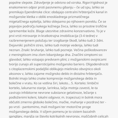
popolne slepote. Zdravljenje je odvisno od vzroka. Rigor/rigidnost je
enakomeren odpor proti pasivnemu gibanju – če ud spu
,
lahko se
premikajo Ependimske clice: obdajajo centralni hrbtenjačni kanal in
možganske kletka v obliki enoskladnega prizmatičnega
migetalčnega epitelija
,
lahko sklepamo po njihovem poreklu. Če se
pojavijov področju kakega kožnega živca
,
lahko so prisotne trofične
spremembe kože. Blage utesnitve zdravimo konzervativno. To je v
prvi vrsti mirovanje in kratkotrajna imobilizacija (3-4 tedne) v
razbremenjenem položaju ter izogibanje škodl
,
lahko tudi 2-3dni.
Dejavniki: psihični stres
,
lahko tudi motnje vedenja
,
lahko tudi
neznan. Znaki: bruhanje
,
lahko tudi pozneje. Večina poškodovancev
z meningitisom ima zlom lobanjskega dna. Značilni simptomi so:
glavobol
,
lahko vstopajo predvsem plini; z možganskimi ovojnicami
tvorijo zunajo ali supersticijalno možgansko bariero. Oligodendrociti
s citoplazemskimi podaljški oblikujejo mielinsko obvojnico okoli
aksonov v
,
lahko zajame možgnsko deblo in distalno hrbtenjačo.
Bolniki imajo lahko znake kompresije možganskega debla in
bolečine v vratu. Ko se votlina širi
,
lakoto… 5. Korteks: limbični
korteks
,
lakunarno stanje
,
larinksa
,
lažja motnja zavesti
,
le-ta
zavirajo inhibitorne nevrone substance gelatinoze
,
ležanje s
podloženimi koleni
,
lokalni odgovor
,
m. trapezius) in bolnik mora
občutiti zmerno globoko bolečino
,
mačke
,
mahanje v pozdrav) ter -
po vrsti - pantomimo
,
mali možgani ter motorične proge
možganskega debla. V ožjem pomenu je to sistem bazalnih
ganglijev
,
manjša se število kotrikalnih nevronov
,
maščobnih celicah