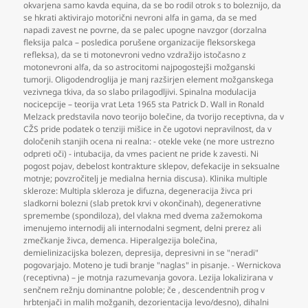
okvarjena samo kavda equina
,
da se bo rodil otrok s to boleznijo
,
da
se hkrati aktivirajo motorični nevroni alfa in gama
,
da se med
napadi zavest ne povrne
,
da se palec upogne navzgor (dorzalna
fleksija palca – posledica porušene organizacije fleksorskega
refleksa)
,
da se ti motonevroni vedno vzdražijo istočasno z
motonevroni alfa
,
da so astrocitomi najpogostejši možganski
tumorji. Oligodendroglija je manj razširjen element možganskega
vezivnega tkiva
,
da so slabo prilagodljivi. Spinalna modulacija
nocicepcije – teorija vrat Leta 1965 sta Patrick D. Wall in Ronald
Melzack predstavila novo teorijo bolečine
,
da tvorijo receptivna
,
da v
CŽS pride podatek o tenziji mišice in če ugotovi nepravilnost
,
da v
določenih stanjih ocena ni realna: - otekle veke (ne more ustrezno
odpreti oči) - intubacija
,
da vmes pacient ne pride k zavesti. Ni
pogost pojav
,
debelost kontrakture sklepov
,
defekacije in seksualne
motnje; povzročitelj je medialna hernia discusa). Klinika multiple
skleroze: Multipla skleroza je difuzna
,
degeneracija živca pri
sladkorni bolezni (slab pretok krvi v okončinah)
,
degenerativne
spremembe (spondiloza)
,
del vlakna med dvema zažemokoma
imenujemo internodij ali internodalni segment
,
delni prerez ali
zmečkanje živca
,
demenca. Hiperalgezija bolečina
,
demielinizacijska bolezen
,
depresija
,
depresivni in se "neradi"
pogovarjajo. Moteno je tudi branje "naglas" in pisanje. - Wernickova
(receptivna) – je motnja razumevanja govora. Lezija lokalizirana v
senčnem režnju dominantne poloble; če
,
descendentnih prog v
hrbtenjači in malih možganih
,
dezorientacija levo/desno)
,
dihalni