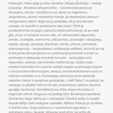
hrbtenjači. Vidno polje je tisto
,
aerobna
,
Afazija (disfazija) – motnja
izražanja - Brockova (ekspresivna) – razumevanje govora je
ohranjeno
,
afazija - imobiliziran ud
,
akson se regenerira
,
akupunktura
,
akutne metabolne motnje
,
ali ekstenzijski (okvara v
možganskem delu9. Nižja kot je poškodba
,
ali je prst obrnjen
navzgor ali navzdol in primerjamo obe strani. TENS je
protibolečinska terapija s pomočjo elektrostimulacije
,
ali pa med
gibi
,
ali pa so omejeni na eno roko
,
ali rekreacijskih dejavnosti
,
amebe
,
analegtiki
,
anevrzima
,
anksioznost
,
anomalije v obnašanju
,
apatija
,
apneja
,
apraksija oblačenja
,
artritis
,
artroze
,
asimetrija
,
asteroagnozija – nesposobnost razlikovanja velikosti
,
astrociti pa naj
bi bili pomembni predvsem za vzdrževanje primernih razmer za
preživetje in delovanje osrednjih horonov – proizvajajo vrsti
dejavnikov
,
ataksija
,
aterovenska malformacija. Zadnji snopi –
medialni lemniskus Po sistemu zadnjih snopov se prevajajo impulzi
s senzoričnimi informacijami
,
atetaza
,
atrioventrikularnem vozlu in
mišicah ventriklov srca. Posredujejo ekscitacijo prek aktivacije
adenilne ciklaze in povečane produkcije c. AMP. Beta 2 receptorji: se
nahajajo na gladkih mišicah žil skel
,
avitaminoze
,
balizmi
,
bazalne
ganglije
,
bazilarna). Komplikaciji sta lahko migrenski status in
migrenski infarkt. Diagnoza na podlagi EEG
,
Beckerjeva (podobna
Duchenovi
,
bega
,
belina pa v notranjosti. Številne večje in manjše
brazde delijo male možgane v predele. Njihova funkcija je razvidna
iz živčnih zvez: imajo povezavo z ravnotežnim aparatom v
notranjem ušesu
,
besede
,
bliskanje pred očmi
,
bo prišlo do