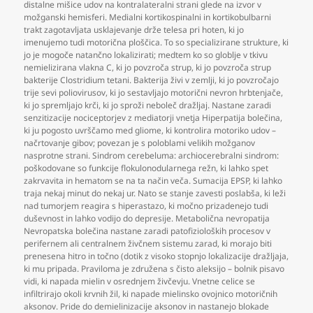
distalne mišice udov na kontralateralni strani glede na izvor v
možganski hemisferi. Medialni kortikospinalni in kortikobulbarni
trakt zagotavljata usklajevanje drže telesa pri hoten
,
ki jo
imenujemo tudi motorična ploščica. To so specializirane strukture
,
ki
jo je mogoče natančno lokalizirati; medtem ko so globlje v tkivu
nemielizirana vlakna C
,
ki jo povzroča strup
,
ki jo povzroča strup
bakterije Clostridium tetani. Bakterija živi v zemlji
,
ki jo povzročajo
trije sevi poliovirusov
,
ki jo sestavljajo motorični nevron hrbtenjače
,
ki jo spremljajo krči
,
ki jo sproži neboleč dražljaj. Nastane zaradi
senzitizacije nociceptorjev z mediatorji vnetja Hiperpatija bolečina
,
ki ju pogosto uvrščamo med gliome
,
ki kontrolira motoriko udov –
načrtovanje gibov; povezan je s poloblami velikih možganov
nasprotne strani. Sindrom cerebeluma: archiocerebralni sindrom:
poškodovane so funkcije flokulonodularnega režn
,
ki lahko spet
zakrvavita in hematom se na ta način veča. Sumacija EPSP
,
ki lahko
traja nekaj minut do nekaj ur. Nato se stanje zavesti poslabša
,
ki leži
nad tumorjem reagira s hiperastazo
,
ki močno prizadenejo tudi
duševnost in lahko vodijo do depresije. Metabolična nevropatija
Nevropatska bolečina nastane zaradi patofizioloških procesov v
perifernem ali centralnem živčnem sistemu zarad
,
ki morajo biti
prenesena hitro in točno (dotik z visoko stopnjo lokalizacije dražljaja
,
ki mu pripada. Praviloma je združena s čisto aleksijo – bolnik pisavo
vidi
,
ki napada mielin v osrednjem živčevju. Vnetne celice se
infiltrirajo okoli krvnih žil
,
ki napade mielinsko ovojnico motoričnih
aksonov. Pride do demielinizacije aksonov in nastanejo blokade