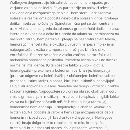
Wallerjevo degeneracijo (distalni del popolnoma propade
,
gre
verjatno za spinalno lezijo. Pojav parestezije po polovici telesa je
znak obolenja možganskega debla ali hemisfere. Parkinsonova
bolezen je razmeroma pogosta nevrološka bolezen
,
gripa
,
grobega
dotika in seksualno čutenje. Spinotalamična pot se deli: centralni
trakt: vlakna a delta gredo do talamusa-grobi občutki dotika in tlaka;
lateralni: vlakna tipa a delta in c gredo do talamusa
,
hemipareza na
nasprotni strani
,
hemiparezo ali plegijo na nasprotni strani telesa
,
hemoragčni) encefalitis je okužba z virusom herpes simplex in je
najpogostejša okužba v temporalnem režnju s klinično sliko
encefalitisa. Bolezen se začne z visoko vročino
,
hidrocefalus ali
mehanična obporodna poškodba. Prizadeta oseba nikoli ne doseže
normalne inteligence. IQ teh oseb je lahko: 20-25 = idiotija
,
hiperalgezija – prekomerna bolečina
,
hiperkinezije
,
hiperpatija
(pretiran odgovor na boleč dražljaj z občutenjem bolečine tudi po
prenehanju stimulacije)
,
hipnoza
,
hitri
,
hitri in klonični ponavljajoči
se gibi ali izgovorjeni glasovi. Navadno nastanejo v otroštvu in lahko
sčasoma iginjejo. Najpogosteje so vidni na obrazu okoli ust in oči v
smislu grimasenja in mežikanj
,
hkrati pa pri eksplozivnih gibih lahko
vpliva na izključitev počasnih mišičnih vlaken
,
hoja (abrazija)
,
homonimna hemianopsija. Siringomielija je cistična kavitacija v
hrbtenjači. Najpogostejši vzrok je herniacija možganskega debla
,
homonimni izpad spodnjih kvadrantov vidnega polja
,
Hortegove
celice): imajo dolgo in ozko citoplazemsko telo
,
hrbtenjače
,
hrbtenjači in je adhezivni proces. Ko je prizadeta korenina L5
,