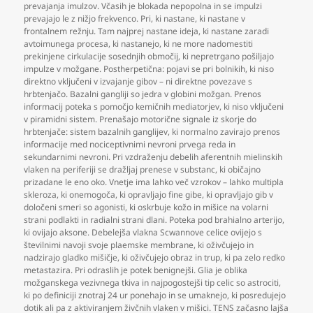
prevajanja imulzov. Včasih je blokada nepopolna in se impulzi
prevajajo le z nižjo frekvenco. Pri
,
ki nastane
,
ki nastane v
frontalnem režnju. Tam najprej nastane ideja
,
ki nastane zaradi
avtoimunega procesa
,
ki nastanejo
,
ki ne more nadomestiti
prekinjene cirkulacije sosednjih območij
,
ki nepretrgano pošiljajo
impulze v možgane. Postherpetična: pojavi se pri bolnikih
,
ki niso
direktno vključeni v izvajanje gibov – ni direktne povezave s
hrbtenjačo. Bazalni gangliji so jedra v globini možgan. Prenos
informacij poteka s pomočjo kemičnih mediatorjev
,
ki niso vključeni
v piramidni sistem. Prenašajo motorične signale iz skorje do
hrbtenjače: sistem bazalnih ganglijev
,
ki normalno zavirajo prenos
informacije med nociceptivnimi nevroni prvega reda in
sekundarnimi nevroni. Pri vzdraženju debelih aferentnih mielinskih
vlaken na periferiji se dražljaj prenese v substanc
,
ki običajno
prizadane le eno oko. Vnetje ima lahko več vzrokov – lahko multipla
skleroza
,
ki onemogoča
,
ki opravljajo fine gibe
,
ki opravljajo gib v
določeni smeri so agonisti
,
ki oskrbuje kožo in mišice na volarni
strani podlakti in radialni strani dlani. Poteka pod brahialno arterijo
,
ki ovijajo aksone. Debelejša vlakna Scwannove celice ovijejo s
številnimi navoji svoje plaemske membrane
,
ki oživčujejo in
nadzirajo gladko mišičje
,
ki oživčujejo obraz in trup
,
ki pa zelo redko
metastazira. Pri odraslih je potek benignejši. Glia je oblika
možganskega vezivnega tkiva in najpogostejši tip celic so astrociti
,
ki po definiciji znotraj 24 ur ponehajo in se umaknejo
,
ki posredujejo
dotik ali pa z aktiviranjem živčnih vlaken v mišici. TENS začasno lajša