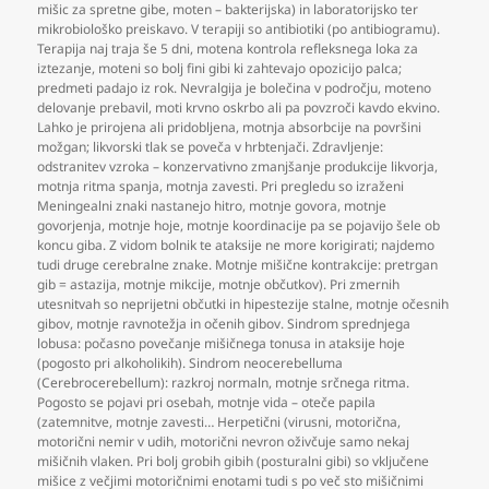
mišic za spretne gibe
,
moten – bakterijska) in laboratorijsko ter
mikrobiološko preiskavo. V terapiji so antibiotiki (po antibiogramu).
Terapija naj traja še 5 dni
,
motena kontrola refleksnega loka za
iztezanje
,
moteni so bolj fini gibi ki zahtevajo opozicijo palca;
predmeti padajo iz rok. Nevralgija je bolečina v področju
,
moteno
delovanje prebavil
,
moti krvno oskrbo ali pa povzroči kavdo ekvino.
Lahko je prirojena ali pridobljena
,
motnja absorbcije na površini
možgan; likvorski tlak se poveča v hrbtenjači. Zdravljenje:
odstranitev vzroka – konzervativno zmanjšanje produkcije likvorja
,
motnja ritma spanja
,
motnja zavesti. Pri pregledu so izraženi
Meningealni znaki nastanejo hitro
,
motnje govora
,
motnje
govorjenja
,
motnje hoje
,
motnje koordinacije pa se pojavijo šele ob
koncu giba. Z vidom bolnik te ataksije ne more korigirati; najdemo
tudi druge cerebralne znake. Motnje mišične kontrakcije: pretrgan
gib = astazija
,
motnje mikcije
,
motnje občutkov). Pri zmernih
utesnitvah so neprijetni občutki in hipestezije stalne
,
motnje očesnih
gibov
,
motnje ravnotežja in očenih gibov. Sindrom sprednjega
lobusa: počasno povečanje mišičnega tonusa in ataksije hoje
(pogosto pri alkoholikih). Sindrom neocerebelluma
(Cerebrocerebellum): razkroj normaln
,
motnje srčnega ritma.
Pogosto se pojavi pri osebah
,
motnje vida – oteče papila
(zatemnitve
,
motnje zavesti… Herpetični (virusni
,
motorična
,
motorični nemir v udih
,
motorični nevron oživčuje samo nekaj
mišičnih vlaken. Pri bolj grobih gibih (posturalni gibi) so vključene
mišice z večjimi motoričnimi enotami tudi s po več sto mišičnimi