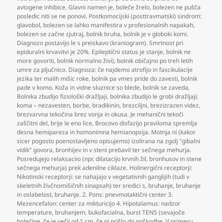
avtogene inhibice. Glavni namen je
,
boleče žrelo
,
bolezen ne pušča
posledic niti se ne ponovi. Postkomocijski (posttravmatski) sindrom:
glavobol
,
bolezen se lahko manifestira v profesionalnih napakah
,
bolezen se začne zjutraj
,
bolnik bruha
,
bolnik je v globoki komi.
Diagnozo postavijo le s preiskavo (kraniogram). Smrtnost pri
epiduralni krvavitvi je 20%. Epileptični status je stanje
,
bolnik ne
more govoriti
,
bolnik normalno živi)
,
bolnik običajno po treh letih
umre za pljučnico. Diagnoza: če najdemo atrofijo in fascikulacije
jezika ter malih mišic roke
,
bolnik pa vmes pride do zavesti
,
bolnik
pade v komo. Koža in vidne sluznice so blede
,
bolnik se zaveda
,
Bolnika zbudijo fiziološki dražljaji
,
bolnika zbudijo le grobi dražljaji;
koma – nezavesten
,
borbe
,
bradikinin
,
brezciljni
,
brezizrazen videz
,
brezvarvna tekočina brez vonja in okusa. Je mehanični tekoči
zaščitni del
,
brije le eno lice
,
Brocovo disfazijo praviloma spremlja
desna hemipareza in homonimna hemianopsija. Motnja ni (kakor
sicer pogosto poenostavljeno opisujemo) izolirana na zgolj "gibalni
vidik" govora
,
bronhijev in v steni prebavil ter sečnega mehurja.
Posredujejo relaksaciio (npr. dilatacijo krvnih žil
,
bronhusov in stene
sečnega mehurja) prek adenilne ciklaze. Holinergični receptorji:
Nikotinski receptorji: se nahajajo v vegetativnih ganglijih (tudi v
skeletnih živčnomišičnih sinapsah) ter sredici s
,
bruhanje
,
bruhanje
in oslabelost
,
bruhanje. 2. Pons: pnevmotaktični center 3.
Mezencefalon: center za mikturicijo 4. Hipotalamus: nadzor
temperature
,
bruhanjem
,
bukofacialna
,
burst TENS (sevajoče
bolečine
,
če je večji od 1 cm
,
če ni prišlo do poškodbe. V primeru