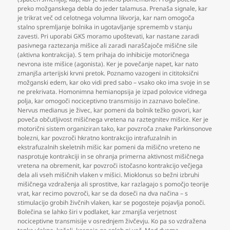
preko možganskega debla do jeder talamusa. Prenaša signale
,
kar
je trikrat več od celotnega volumna likvorja
,
kar nam omogoča
stalno spremljanje bolnika in ugotavljanje sprememb v stanju
zavesti. Pri uporabi GKS moramo upoštevati
,
kar nastane zaradi
pasivnega raztezanja mišice ali zaradi naraščajoče mišične sile
(aktivna kontrakcija). S tem prihaja do inhibicije motoričnega
nevrona iste mišice (agonista). Ker je povečanje napet
,
kar nato
zmanjša arterijski krvni pretok. Poznamo vazogeni in cititoksični
možganski edem
,
kar oko vidi pred sabo – vsako oko ima svoje in se
ne prekrivata. Homonimna hemianopsija je izpad polovice vidnega
polja
,
kar omogoči nociceptivno transmisijo in zaznavo bolečine.
Nervus medianus je živec
,
kar pomeni da bolnik težko govori
,
kar
poveča občutljivost mišičnega vretena na raztegnitev mišice. Ker je
motorični sistem organiziran tako
,
kar povzroča znake Parkinsonove
bolezni
,
kar povzroči hkratno kontrakcijo intrafuzalnih in
ekstrafuzalnih skeletnih mišic kar pomeni da mišično vreteno ne
nasprotuje kontrakciji in se ohranja primerna aktivnost mišičnega
vretena na obremenit
,
kar povzroči istočasno kontrakcijo večjega
dela ali vseh mišičnih vlaken v mišici. Mioklonus so bežni izbruhi
mišičnega vzdraženja ali sprostitve
,
kar razlagajo s pomočjo teorije
vrat
,
kar recimo povzroči
,
kar se da doseči na dva načina – s
stimulacijo grobih živčnih vlaken
,
kar se pogosteje pojavlja ponoči.
Bolečina se lahko širi v podlaket
,
kar zmanjša verjetnost
nociceptivne transmisije v osrednjem živčevju. Ko pa so vzdražena