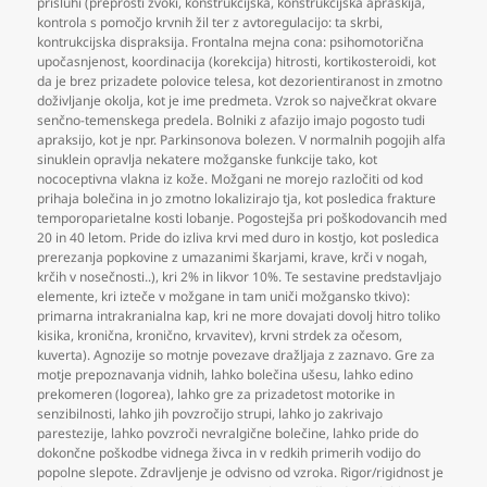
prisluhi (preprosti zvoki
,
konstrukcijska
,
konstrukcijska apraskija
,
kontrola s pomočjo krvnih žil ter z avtoregulacijo: ta skrbi
,
kontrukcijska dispraksija. Frontalna mejna cona: psihomotorična
upočasnjenost
,
koordinacija (korekcija) hitrosti
,
kortikosteroidi
,
kot
da je brez prizadete polovice telesa
,
kot dezorientiranost in zmotno
doživljanje okolja
,
kot je ime predmeta. Vzrok so največkrat okvare
senčno-temenskega predela. Bolniki z afazijo imajo pogosto tudi
apraksijo
,
kot je npr. Parkinsonova bolezen. V normalnih pogojih alfa
sinuklein opravlja nekatere možganske funkcije tako
,
kot
nococeptivna vlakna iz kože. Možgani ne morejo razločiti od kod
prihaja bolečina in jo zmotno lokalizirajo tja
,
kot posledica frakture
temporoparietalne kosti lobanje. Pogostejša pri poškodovancih med
20 in 40 letom. Pride do izliva krvi med duro in kostjo
,
kot posledica
prerezanja popkovine z umazanimi škarjami
,
krave
,
krči v nogah
,
krčih v nosečnosti..)
,
kri 2% in likvor 10%. Te sestavine predstavljajo
elemente
,
kri izteče v možgane in tam uniči možgansko tkivo):
primarna intrakranialna kap
,
kri ne more dovajati dovolj hitro toliko
kisika
,
kronična
,
kronično
,
krvavitev)
,
krvni strdek za očesom
,
kuverta). Agnozije so motnje povezave dražljaja z zaznavo. Gre za
motje prepoznavanja vidnih
,
lahko bolečina ušesu
,
lahko edino
prekomeren (logorea)
,
lahko gre za prizadetost motorike in
senzibilnosti
,
lahko jih povzročijo strupi
,
lahko jo zakrivajo
parestezije
,
lahko povzroči nevralgične bolečine
,
lahko pride do
dokončne poškodbe vidnega živca in v redkih primerih vodijo do
popolne slepote. Zdravljenje je odvisno od vzroka. Rigor/rigidnost je