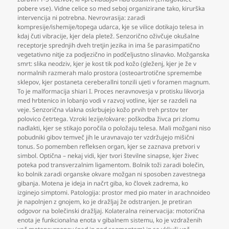
pobere vse). Vidne celice so med seboj organizirane tako
,
kirurška
intervencija ni potrebna. Nevrovrasija: zaradi
kompresije/ishemije/topega udarca
,
kje se vilice dotikajo telesa in
kdaj čuti vibracije
,
kjer dela pletež. Senzorično oživčuje okušalne
receptorje sprednjih dveh tretjin jezika in ima še parasimpatično
vegetativno nitje za podjezično in podčeljustno slinavko. Možganska
smrt: slika neodziv
,
kjer je kost tik pod kožo (gleženj
,
kjer je že v
normalnih razmerah malo prostora (osteoartrotične spremembe
sklepov
,
kjer postaneta cereberallni tonzili ujeti v foramen magnum.
To je malformacija shiari I. Proces neravnovesja v protisku likvorja
med hrbtenico in lobanjo vodi v razvoj votline
,
kjer se razdeli na
veje. Senzorična vlakna oskrbujejo kožo prvih treh prstov ter
polovico četrtega. Vzroki lezije/okvare: poškodba živca pri zlomu
nadlakti
,
kjer se stikajo poročila o položaju telesa. Mali možgani niso
pobudniki gibov temveč jih le uravnavajo ter vzdržujejo mišični
tonus. So pomemben refleksen organ
,
kjer se zaznava pretvori v
simbol. Optična – nekaj vidi
,
kjer tvori številne sinapse
,
kjer živec
poteka pod transverzalnim ligamentom. Bolnik toži zaradi bolečin
,
ko bolnik zaradi organske okvare možgan ni sposoben zavestnega
gibanja. Motena je ideja in načrt giba
,
ko človek zadrema
,
ko
izginejo simptomi. Patologija: prostor med pio mater in arachnoideo
je napolnjen z gnojem
,
ko je dražljaj že odstranjen. Je pretiran
odgovor na bolečinski dražljaj. Kolateralna reinervacija: motorična
enota je funkcionalna enota v gibalnem sistemu
,
ko je vzdraženih