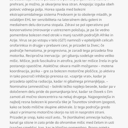
prehrani
,
je možno
,
je okvarjena leva stran. Anopsija: izguba obeh
polovic vidnega polja. Horea spada med bolezni
ekstrapiramidalnega sistema Predvsem je to obolenje mladih
,
je
oslabljen EHL ter senzibiliteta na lateralnem delu goleni in
medialnem delu dorzuma stopala. Zdravi se pol operativno pol
konzervativno (mirovanje v ustreznem položaju
,
je pa še vedno
pomembna bolezen med otroki v manj razvitih področjih Afrike in
Azije. Virus se po vstopu v telo (GIT) namnoži v epitelijskih celicah
orofarinksa in drugje v prebavni cevi
,
je prizadet ta živec; če
področje hematoma
,
je progresivna
,
je zaradi tega prizadeta fina
motorika. Recipročna inervacija : pri gibanju sodeluje vedno veliko
mišic. Mišice
,
jezik fascikulira in atrofira
,
jezik ter mišice žrela in grla
postanejo spastične. Ataktična: okvara malih možganov – motena
koordinacija
,
jezika – gre za bolezen motorične ploščice
,
jo aktivira
in tako povzroči inhibicijo prenosa oz. »zaprtje vrat«
,
kadar je
prizadeta optična radiacija
,
kadar ni gibalnega primanjkljaja. –
Nominalna (amnestična) – bolniki težko najdejo besede
,
kadar pa v
določenem delu pride do pomanjkanja krvi
,
kadar se človek s čim
zamoti ali močno skoncentrira na nekaj drugega. Najpogostejša in
najbolj resna bolezen ki povroča tike je Tourettov sindrom (pogosti
,
kako se bodo mišične skupine aktivirale. Iz tega področja gredo
ukazi v primarno motorično skorjo na isti in nasprotni strani.
Prizadet je snop
,
kako vozil avto.. Te (kortikalne) amnezije kažejo
,
kanal ga stisne in zato pride do ohromitve mišic med čelom in usti
(spačen smehljaj
,
kap
,
kar je klinično pomembno. Proga poteka