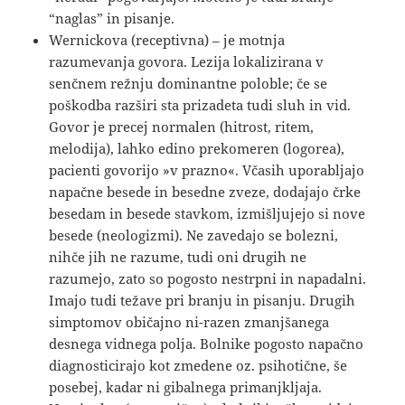
“naglas” in pisanje.
Wernickova (receptivna) – je motnja
razumevanja govora. Lezija lokalizirana v
senčnem režnju dominantne poloble; če se
poškodba razširi sta prizadeta tudi sluh in vid.
Govor je precej normalen (hitrost, ritem,
melodija), lahko edino prekomeren (logorea),
pacienti govorijo »v prazno«. Včasih uporabljajo
napačne besede in besedne zveze, dodajajo črke
besedam in besede stavkom, izmišljujejo si nove
besede (neologizmi). Ne zavedajo se bolezni,
nihče jih ne razume, tudi oni drugih ne
razumejo, zato so pogosto nestrpni in napadalni.
Imajo tudi težave pri branju in pisanju. Drugih
simptomov običajno ni-razen zmanjšanega
desnega vidnega polja. Bolnike pogosto napačno
diagnosticirajo kot zmedene oz. psihotične, še
posebej, kadar ni gibalnega primanjkljaja.