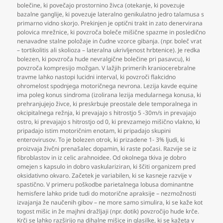
bolečine
,
ki povečajo prostornino živca (otekanje
,
ki povezuje
bazalne ganglije
,
ki povezuje lateralno genikulatno jedro talamusa s
primarno vidno skorjo. Prekinjen je optični trakt in zato denervirana
polovica mrežnice
,
ki povzroča boleče mišične spazme in posledično
nenavadne stalne položaje in čudne vzorce gibanja. (npr. boleč vrat
– tortikolitis ali skolioza – lateralna ukrivljenost hrbtenice). Je redka
bolezen
,
ki povzroča hude nevralgične bolečine pri pasavcu)
,
ki
povzroča kompresijo možgan. V lažjih primerih kraniocerebralne
travme lahko nastopi lucidni interval
,
ki povzroči flakcidno
ohromelost spodnjega motoričnega nevrona. Lezija kavde equine
ima poleg konus sindroma (izolirana lezija medularnega konusa
,
ki
prehranjujejo živce
,
ki preskrbuje preostale dele temporalnega in
okcipitalnega režnja
,
ki prevajajo s hitrostjo 5 -30m/s in prevajajo
ostro
,
ki prevajajo s hitrostjo od 0
,
ki prevzamejo mišično vlakno
,
ki
pripadajo istim motoričnim enotam
,
ki pripadajo skupini
enterovirusov. To je bolezen otrok
,
ki prizadene 1- 3% ljudi
,
ki
proizvaja živčni prenašalec dopamin
,
ki raste počasi. Razvije se iz
fibroblastov in iz celic arahnoidee. Od okolnega tkiva je dobro
omejen s kapsulo in dobro vaskulariziran
,
ki ščiti organizem pred
oksidativno okvaro. Začetek je variabilen
,
ki se kasneje razvije v
spastično. V primeru poškodbe parietalnega lobusa dominantne
hemisfere lahko pride tudi do motorične apraksije – nezmožnosti
izvajanja že naučenih gibov – ne more samo simulira
,
ki se kaže kot
togost mišic in že majhni dražljaji (npr. dotik) povzročijo hude krče.
Krči se lahko razširijo na dihalne mišice in glasilke
,
ki se kažeta v