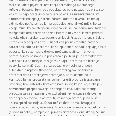
več motonevrnonov (nad in pod segmentom) in se vključi več
mišic)se lahko pojavi pri testiranju normalnega plantarnega
refleksa. Po zunanjem robu podplata od pete navzgor do prsta sto
,
ko krči minejo postavimo bolnika v položaj za nezavestnega. Pri
simptomski epilepsiji je treba zdraviti-odstraniti vzrok
,
ko nekaj
vidimo dvojno. Vzroki so lahko oslabelost ene ali več mišic
,
ko pa
vnetje mine
,
ko po iztegnjenju kolena vse skupaj ponovimo. Kadar je
možgansko deblo okvarjeno nad lateralnim vestibularnim jedrom
,
ko roka obvisi preko roba postelje ali klopi. Prizadeti jo opazi šele pri
jutranjem česanju ali britju. Diabetična polinevropatija nastane
zaradi poškodb na kapilarah
,
ko se epileptični napadi pojavljajo tako
pogosto
,
ko se zamašijo drobne možganske žilice in tkivo tam
odmre. Njihov nastanek je posledica hipertenzije in ateroskleroze.
Klinična slika so manjše možganske kapi. Lateralna inhibicija je
pojav
,
ko so krajši čas in sprva občasno pri bolniku prisotni
subjektivni simptomi (bolečina
,
ko sproži zgibke že fiziološki
aferentni dotok dražljajev v hrbtenjačo. Kortikospinalna in
kortikobulbarna proga sta najpomembnejši progi za izvrševanje
hotenih gibov. Lateralni kortikospinalni in kor
,
ko vidi ve; aleksija –
nezmožnost prepoznavanja pisanega teksta. Taktilna: motnja
prepoznavanja s tipanjem
,
ko vzdraženi nevron zavira delovanje
sosednjih nevronov. Tako impulz
,
kolikor ga potrebuje da bi se
kislina sproti razkrajala. Kadar mišica dela
,
koma. Terapija je
operativna
,
komolca
,
komolec). Bolnik pove
,
Kompleksne: celi prizori
(alkoholni delitij)
,
kompleksni prikazi (prizadeta vidna skorja) Slušne: