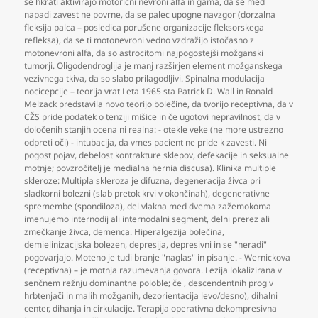
se hkrati aktivirajo motorični nevroni alfa in gama
,
da se med
napadi zavest ne povrne
,
da se palec upogne navzgor (dorzalna
fleksija palca – posledica porušene organizacije fleksorskega
refleksa)
,
da se ti motonevroni vedno vzdražijo istočasno z
motonevroni alfa
,
da so astrocitomi najpogostejši možganski
tumorji. Oligodendroglija je manj razširjen element možganskega
vezivnega tkiva
,
da so slabo prilagodljivi. Spinalna modulacija
nocicepcije – teorija vrat Leta 1965 sta Patrick D. Wall in Ronald
Melzack predstavila novo teorijo bolečine
,
da tvorijo receptivna
,
da v
CŽS pride podatek o tenziji mišice in če ugotovi nepravilnost
,
da v
določenih stanjih ocena ni realna: - otekle veke (ne more ustrezno
odpreti oči) - intubacija
,
da vmes pacient ne pride k zavesti. Ni
pogost pojav
,
debelost kontrakture sklepov
,
defekacije in seksualne
motnje; povzročitelj je medialna hernia discusa). Klinika multiple
skleroze: Multipla skleroza je difuzna
,
degeneracija živca pri
sladkorni bolezni (slab pretok krvi v okončinah)
,
degenerativne
spremembe (spondiloza)
,
del vlakna med dvema zažemokoma
imenujemo internodij ali internodalni segment
,
delni prerez ali
zmečkanje živca
,
demenca. Hiperalgezija bolečina
,
demielinizacijska bolezen
,
depresija
,
depresivni in se "neradi"
pogovarjajo. Moteno je tudi branje "naglas" in pisanje. - Wernickova
(receptivna) – je motnja razumevanja govora. Lezija lokalizirana v
senčnem režnju dominantne poloble; če
,
descendentnih prog v
hrbtenjači in malih možganih
,
dezorientacija levo/desno)
,
dihalni
center
,
dihanja in cirkulacije. Terapija operativna dekompresivna