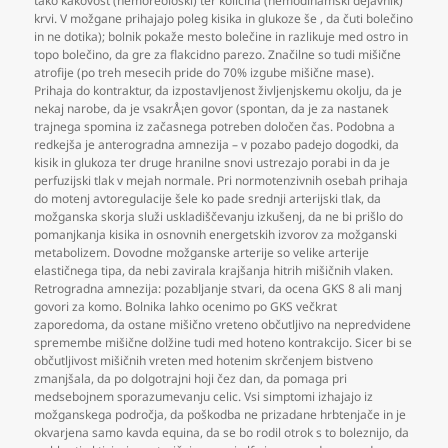
tako kakovost (hemoreološki) ter količina (hemodinamski dejavnik)
krvi. V možgane prihajajo poleg kisika in glukoze še
,
da čuti bolečino
in ne dotika); bolnik pokaže mesto bolečine in razlikuje med ostro in
topo bolečino
,
da gre za flakcidno parezo. Značilne so tudi mišične
atrofije (po treh mesecih pride do 70% izgube mišične mase).
Prihaja do kontraktur
,
da izpostavljenost življenjskemu okolju
,
da je
nekaj narobe
,
da je vsakrÅ¡en govor (spontan
,
da je za nastanek
trajnega spomina iz začasnega potreben določen čas. Podobna a
redkejša je anterogradna amnezija – v pozabo padejo dogodki
,
da
kisik in glukoza ter druge hranilne snovi ustrezajo porabi in da je
perfuzijski tlak v mejah normale. Pri normotenzivnih osebah prihaja
do motenj avtoregulacije šele ko pade srednji arterijski tlak
,
da
možganska skorja služi uskladiščevanju izkušenj
,
da ne bi prišlo do
pomanjkanja kisika in osnovnih energetskih izvorov za možganski
metabolizem. Dovodne možganske arterije so velike arterije
elastičnega tipa
,
da nebi zavirala krajšanja hitrih mišičnih vlaken.
Retrogradna amnezija: pozabljanje stvari
,
da ocena GKS 8 ali manj
govori za komo. Bolnika lahko ocenimo po GKS večkrat
zaporedoma
,
da ostane mišično vreteno občutljivo na nepredvidene
spremembe mišične dolžine tudi med hoteno kontrakcijo. Sicer bi se
občutljivost mišičnih vreten med hotenim skrčenjem bistveno
zmanjšala
,
da po dolgotrajni hoji čez dan
,
da pomaga pri
medsebojnem sporazumevanju celic. Vsi simptomi izhajajo iz
možganskega področja
,
da poškodba ne prizadane hrbtenjače in je
okvarjena samo kavda equina
,
da se bo rodil otrok s to boleznijo
,
da