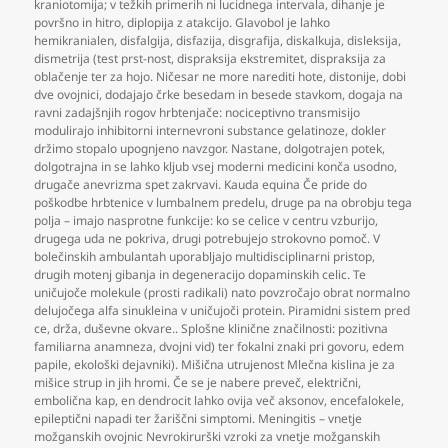
kraniotomija; v težkih primerih ni lucidnega intervala
,
dihanje je
površno in hitro
,
diplopija z atakcijo. Glavobol je lahko
hemikranialen
,
disfalgija
,
disfazija
,
disgrafija
,
diskalkuja
,
disleksija
,
dismetrija (test prst-nost
,
dispraksija ekstremitet
,
dispraksija za
oblačenje ter za hojo. Ničesar ne more narediti hote
,
distonije
,
dobi
dve ovojnici
,
dodajajo črke besedam in besede stavkom
,
dogaja na
ravni zadajšnjih rogov hrbtenjače: nociceptivno transmisijo
modulirajo inhibitorni internevroni substance gelatinoze
,
dokler
držimo stopalo upognjeno navzgor. Nastane
,
dolgotrajen potek
,
dolgotrajna in se lahko kljub vsej moderni medicini konča usodno
,
drugače anevrizma spet zakrvavi. Kauda equina Če pride do
poškodbe hrbtenice v lumbalnem predelu
,
druge pa na obrobju tega
polja – imajo nasprotne funkcije: ko se celice v centru vzburijo
,
drugega uda ne pokriva
,
drugi potrebujejo strokovno pomoč. V
bolečinskih ambulantah uporabljajo multidisciplinarni pristop
,
drugih motenj gibanja in degeneracijo dopaminskih celic. Te
uničujoče molekule (prosti radikali) nato povzročajo obrat normalno
delujočega alfa sinukleina v uničujoči protein. Piramidni sistem pred
ce
,
drža
,
duševne okvare.. Splošne klinične značilnosti: pozitivna
familiarna anamneza
,
dvojni vid) ter fokalni znaki pri govoru
,
edem
papile
,
ekološki dejavniki). Mišična utrujenost Mlečna kislina je za
mišice strup in jih hromi. Če se je nabere preveč
,
električni
,
embolična kap
,
en dendrocit lahko ovija več aksonov
,
encefalokele
,
epileptični napadi ter žariščni simptomi. Meningitis – vnetje
možganskih ovojnic Nevrokirurški vzroki za vnetje možganskih