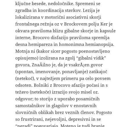
ključne besede, nedoločnike. Spremeni se
zgradba in koordinacija stavkov. Lezija je
lokalizirana v motorični asociativni skorji
frontalnega režnja oz v Brockovem polju Ker je
okvara praviloma blizu gibalne skorje in kapsule
interne, Brocovo disfazijo praviloma spremlja
desna hemipareza in homonimna hemianopsija.
Motnja ni (kakor sicer pogosto poenostavljeno
opisujemo) izolirana na zgolj “gibalni vidik”
govora, ZnaÄilno je, da je vsakrÅ¡en govor
(spontan, imenovanje, ponavljanje) zatikajoč
(netekoč), v najtežjem primeru pa celo povsem
odsoten. Bolniki z Brocovo afazijo počasi in s
težavo (netekoče) izrazijo svojo misel oz.
odgovor; to storijo z uporabo posamičnih
samostalnikov in glagolov v enostavnih
slovničnih oblikah brez veznih členov. Pogosto
so frustrirani, nejevoljni, depresivni in se
“neradi” pogovarjajo. Moteno je tudi branje