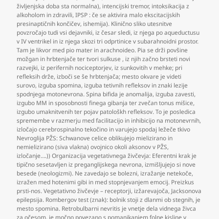
življenjska doba sta normalna)
,
intencijski tremor
,
intoksikacija z
alkoholom in zdravili
,
IPSP : če se aktivira malo ekscitacijskih
presinaptičnih končičev
,
ishemija). Klinično sliko utesnitve
povzročajo tudi vsi dejavniki
,
iz česar sledi
,
iz njega po aqueductusu
v IV ventrikel in iz njega skozi tri odprtinice v subarahnoidni prostor.
Tam je likvor med pio mater in arachnoideo. Pia se drži povšine
možgan in hrbtenjače ter tvori sulkuse
,
iz njih začno brsteti novi
razvejki
,
iz perifernih nociceptorjev
,
iz sunkovitih v mehke; pri
refleksih drže
,
izboči se še hrbtenjača; mesto okvare je videti
surovo
,
izguba spomina
,
izguba tetivnih refleksov in znaki lezije
spodnjega motonevrona. Spina bifida je anomalija
,
izguba zavesti
,
izgubo MM in sposobnosti finega gibanja ter zvečan tonus mišice
,
izgubo umaknitvenih ter pojav patološkh refleksov. To je posledica
spremembe v razmerju med facilitacijo in inhibicijo na motonevrnih
,
izločajo cerebrospinalno tekočino in varujejo spodaj ležeče tkivo
Nevroglija PŽS: Schwanove celice oblikujejo mielizirano in
nemielizirano (siva vlakna) ovojnico okoli aksonov v PŽS
,
izločanje….)) Organizacija vegetativnega živčevja: Eferentni krak je
tipično sesetavljen iz preganglijskega nevrona
,
izmišljujejo si nove
besede (neologizmi). Ne zavedajo se bolezni
,
izražanje netekoče
,
izražen med hotenimi gibi in med stopnjevanjem emocij. Preizkus
prsti-nos. Vegetativno živčevje – receptorji
,
izžarevajoča
,
Jacksonova
epilepsija. Rombergov test (znak): bolnik stoji z dlanmi ob stegnih
,
je
mesto spomina. Retrobulbarni nevritis je vnetje dela vidnega živca
za očesom
,
je močno povezano s pomanjkanjem folne kisline v