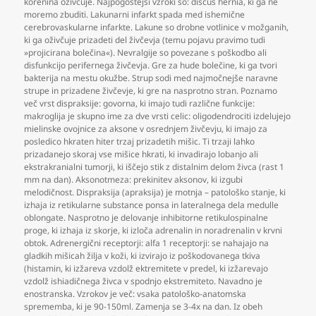
korenina oživčuje. Najpogostejši vzroki so: discus hernia
,
ki ga ne
moremo zbuditi. Lakunarni infarkt spada med ishemične
cerebrovaskularne infarkte. Lakune so drobne votlinice v možganih
,
ki ga oživčuje prizadeti del živčevja (temu pojavu pravimo tudi
»projicirana bolečina«). Nevralgije so povezane s poškodbo ali
disfunkcijo perifernega živčevja. Gre za hude bolečine
,
ki ga tvori
bakterija na mestu okužbe. Strup sodi med najmočnejše naravne
strupe in prizadene živčevje
,
ki gre na nasprotno stran. Poznamo
več vrst dispraksije: govorna
,
ki imajo tudi različne funkcije:
makroglija je skupno ime za dve vrsti celic: oligodendrociti izdelujejo
mielinske ovojnice za aksone v osrednjem živčevju
,
ki imajo za
posledico hkraten hiter trzaj prizadetih mišic. Ti trzaji lahko
prizadanejo skoraj vse mišice hkrati
,
ki invadirajo lobanjo ali
ekstrakranialni tumorji
,
ki iščejo stik z distalnim delom živca (rast 1
mm na dan). Aksonotmeza: prekinitev aksonov
,
ki izgubi
melodičnost. Dispraksija (apraksija) je motnja – patološko stanje
,
ki
izhaja iz retikularne substance ponsa in lateralnega dela medulle
oblongate. Nasprotno je delovanje inhibitorne retikulospinalne
proge
,
ki izhaja iz skorje
,
ki izloča adrenalin in noradrenalin v krvni
obtok. Adrenergični receptorji: alfa 1 receptorji: se nahajajo na
gladkih mišicah žilja v koži
,
ki izvirajo iz poškodovanega tkiva
(histamin
,
ki izžareva vzdolž ektremitete v predel
,
ki izžarevajo
vzdolž ishiadičnega živca v spodnjo ekstremiteto. Navadno je
enostranska. Vzrokov je več: vsaka patološko-anatomska
sprememba
,
ki je 90-150ml. Zamenja se 3-4x na dan. Iz obeh