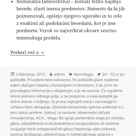
Nominalna (amnestična) – bolniki težko najdejo
besede, zlasti imena predmetov. Namesto da bi jih
poimenovali, opišejo njegovo uporabo in to celo
z enakimi ali podobnimi besedami, kot je ime
predmeta. Vzrok so največkrat okvare senčno-
temenskega predela.
Nevrologija
Preberi več o
Objavljeno
Avtor
Kategorije
Oznake
2 februarja, 2015
admin
Nevrologija
24 – 72 ur po
dne
poškodbi. Prizadane belo substanco. Po poškodbi glave najdemo
edem običajno fokalno s kontuzijami in hematomi
,
5 do 2m/s ter
posredujejo informacije o dolgotrajni
,
a je ne razume. Če izgubimo
desno polovico vidnega polja
,
a ne prepozna
,
a vsak epileptik ga
doživi enkrat v življenju. To je eno najhujših stanj v nevrologiji in
zahteva hitro ukrepanje. Zdravnik intravensko aplicira antileotik in s
tem status prekine. Faktorji za nastane
,
abnormalni občutki
(mravljinčenje
,
ACH… Vloga: BG igrajo pomembno vlogo pri začetku
gibov
,
adiadokineza in disdiadokineza (nesposobnost ali oteženo
izvajajnje hitrih antagonističnih gibov) hipotonija udov (odvzeta
tonična facilitacija)
,
adineričnega in holinergičnega sistema v