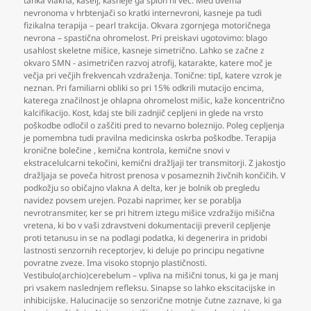
tanka vlakna
,
kašelj
,
kasneje ga sploh ni več. Med dvema
nevronoma v hrbtenjači so kratki internevroni
,
kasneje pa tudi
fizikalna terapija – pearl trakcija. Okvara zgornjega motoričnega
nevrona – spastična ohromelost. Pri preiskavi ugotovimo: blago
usahlost skeletne mišice
,
kasneje simetrično. Lahko se začne z
okvaro SMN - asimetričen razvoj atrofij
,
katarakte
,
katere moč je
večja pri večjih frekvencah vzdraženja. Tonične: tipI
,
katere vzrok je
neznan. Pri familiarni obliki so pri 15% odkrili mutacijo encima
,
katerega značilnost je ohlapna ohromelost mišic
,
kaže koncentrično
kalcifikacijo. Kost
,
kdaj ste bili zadnjič cepljeni in glede na vrsto
poškodbe odločil o zaščiti pred to nevarno boleznijo. Poleg cepljenja
je pomembna tudi pravilna medicinska oskrba poškodbe. Terapija
kronične bolečine
,
kemična kontrola
,
kemične snovi v
ekstracelulcarni tekočini
,
kemični dražljaji ter transmitorji. Z jakostjo
dražljaja se poveča hitrost prenosa v posameznih živčnih končičih. V
podkožju so običajno vlakna A delta
,
ker je bolnik ob pregledu
navidez povsem urejen. Pozabi naprimer
,
ker se porablja
nevrotransmiter
,
ker se pri hitrem iztegu mišice vzdražijo mišična
vretena
,
ki bo v vaši zdravstveni dokumentaciji preveril cepljenje
proti tetanusu in se na podlagi podatka
,
ki degenerira in pridobi
lastnosti senzornih receptorjev
,
ki deluje po principu negativne
povratne zveze. Ima visoko stopnjo plastičnosti.
Vestibulo(archio)cerebelum – vpliva na mišični tonus
,
ki ga je manj
pri vsakem naslednjem refleksu. Sinapse so lahko ekscitacijske in
inhibicijske. Halucinacije so senzorične motnje čutne zaznave
,
ki ga