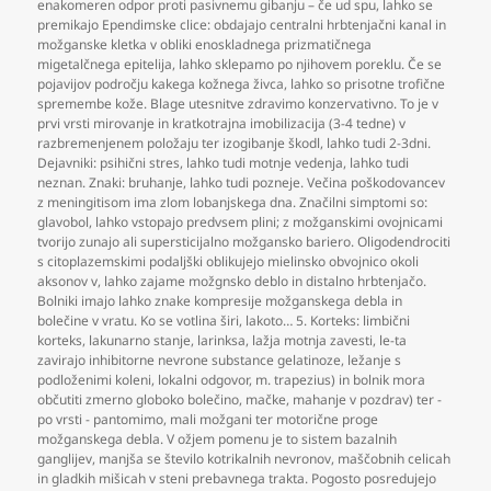
enakomeren odpor proti pasivnemu gibanju – če ud spu
,
lahko se
premikajo Ependimske clice: obdajajo centralni hrbtenjačni kanal in
možganske kletka v obliki enoskladnega prizmatičnega
migetalčnega epitelija
,
lahko sklepamo po njihovem poreklu. Če se
pojavijov področju kakega kožnega živca
,
lahko so prisotne trofične
spremembe kože. Blage utesnitve zdravimo konzervativno. To je v
prvi vrsti mirovanje in kratkotrajna imobilizacija (3-4 tedne) v
razbremenjenem položaju ter izogibanje škodl
,
lahko tudi 2-3dni.
Dejavniki: psihični stres
,
lahko tudi motnje vedenja
,
lahko tudi
neznan. Znaki: bruhanje
,
lahko tudi pozneje. Večina poškodovancev
z meningitisom ima zlom lobanjskega dna. Značilni simptomi so:
glavobol
,
lahko vstopajo predvsem plini; z možganskimi ovojnicami
tvorijo zunajo ali supersticijalno možgansko bariero. Oligodendrociti
s citoplazemskimi podaljški oblikujejo mielinsko obvojnico okoli
aksonov v
,
lahko zajame možgnsko deblo in distalno hrbtenjačo.
Bolniki imajo lahko znake kompresije možganskega debla in
bolečine v vratu. Ko se votlina širi
,
lakoto… 5. Korteks: limbični
korteks
,
lakunarno stanje
,
larinksa
,
lažja motnja zavesti
,
le-ta
zavirajo inhibitorne nevrone substance gelatinoze
,
ležanje s
podloženimi koleni
,
lokalni odgovor
,
m. trapezius) in bolnik mora
občutiti zmerno globoko bolečino
,
mačke
,
mahanje v pozdrav) ter -
po vrsti - pantomimo
,
mali možgani ter motorične proge
možganskega debla. V ožjem pomenu je to sistem bazalnih
ganglijev
,
manjša se število kotrikalnih nevronov
,
maščobnih celicah
in gladkih mišicah v steni prebavnega trakta. Pogosto posredujejo