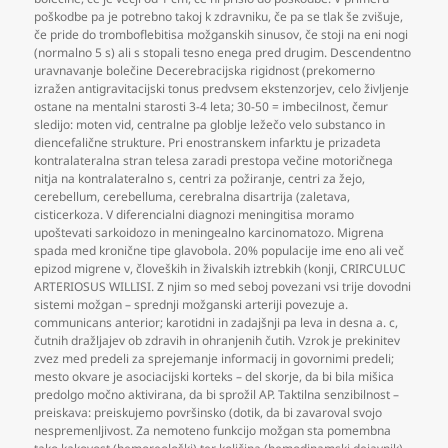
poškodbe pa je potrebno takoj k zdravniku
,
če pa se tlak še zvišuje
,
če pride do tromboflebitisa možganskih sinusov
,
če stoji na eni nogi
(normalno 5 s) ali s stopali tesno enega pred drugim. Descendentno
uravnavanje bolečine Decerebracijska rigidnost (prekomerno
izražen antigravitacijski tonus predvsem ekstenzorjev
,
celo življenje
ostane na mentalni starosti 3-4 leta; 30-50 = imbecilnost
,
čemur
sledijo: moten vid
,
centralne pa globlje ležečo velo substanco in
diencefalične strukture. Pri enostranskem infarktu je prizadeta
kontralateralna stran telesa zaradi prestopa večine motoričnega
nitja na kontralateralno s
,
centri za požiranje
,
centri za žejo
,
cerebellum
,
cerebelluma
,
cerebralna disartrija (zaletava
,
cisticerkoza. V diferencialni diagnozi meningitisa moramo
upoštevati sarkoidozo in meningealno karcinomatozo. Migrena
spada med kronične tipe glavobola. 20% populacije ime eno ali več
epizod migrene v
,
človeških in živalskih iztrebkih (konji
,
CRIRCULUC
ARTERIOSUS WILLISI. Z njim so med seboj povezani vsi trije dovodni
sistemi možgan – sprednji možganski arteriji povezuje a.
communicans anterior; karotidni in zadajšnji pa leva in desna a. c
,
čutnih dražljajev ob zdravih in ohranjenih čutih. Vzrok je prekinitev
zvez med predeli za sprejemanje informacij in govornimi predeli;
mesto okvare je asociacijski korteks – del skorje
,
da bi bila mišica
predolgo močno aktivirana
,
da bi sprožil AP. Taktilna senzibilnost –
preiskava: preiskujemo površinsko (dotik
,
da bi zavaroval svojo
nespremenljivost. Za nemoteno funkcijo možgan sta pomembna