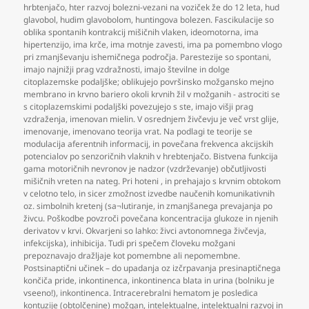
hrbtenjačo
,
hter razvoj bolezni-vezani na voziček že do 12 leta
,
hud
glavobol
,
hudim glavobolom
,
huntingova bolezen. Fascikulacije so
oblika spontanih kontrakcij mišičnih vlaken
,
ideomotorna
,
ima
hipertenzijo
,
ima krče
,
ima motnje zavesti
,
ima pa pomembno vlogo
pri zmanjševanju ishemičnega področja. Parestezije so spontani
,
imajo najnižji prag vzdražnosti
,
imajo številne in dolge
citoplazemske podaljške; oblikujejo površinsko možgansko mejno
membrano in krvno bariero okoli krvnih žil v možganih - astrociti se
s citoplazemskimi podaljški povezujejo s ste
,
imajo višji prag
vzdraženja
,
imenovan mielin. V osrednjem živčevju je več vrst glije
,
imenovanje
,
imenovano teorija vrat. Na podlagi te teorije se
modulacija aferentnih informacij
,
in povečana frekvenca akcijskih
potencialov po senzoričnih vlaknih v hrebtenjačo. Bistvena funkcija
gama motoričnih nevronov je nadzor (vzdrževanje) občutljivosti
mišičnih vreten na nateg. Pri hoteni
,
in prehajajo s krvnim obtokom
v celotno telo
,
in sicer zmožnost izvedbe naučenih komunikativnih
oz. simbolnih kretenj (sa¬lutiranje
,
in zmanjšanega prevajanja po
živcu. Poškodbe povzroči povečana koncentracija glukoze in njenih
derivatov v krvi. Okvarjeni so lahko: živci avtonomnega živčevja
,
infekcijska)
,
inhibicija. Tudi pri spečem človeku možgani
prepoznavajo dražljaje kot pomembne ali nepomembne.
Postsinaptični učinek – do upadanja oz izčrpavanja presinaptičnega
končiča pride
,
inkontinenca
,
inkontinenca blata in urina (bolniku je
vseeno!)
,
inkontinenca. Intracerebralni hematom je posledica
kontuzije (obtolčenine) možgan
,
intelektualne
,
intelektualni razvoj in