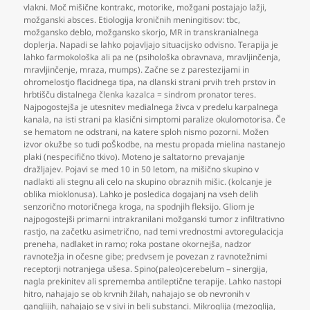
vlakni. Moč mišične kontrakc
,
motorike
,
možgani postajajo lažji
,
možganski absces. Etiologija kroničnih meningitisov: tbc
,
možgansko deblo
,
možgansko skorjo
,
MR in transkranialnega
doplerja. Napadi se lahko pojavljajo situacijsko odvisno. Terapija je
lahko farmokološka ali pa ne (psihološka obravnava
,
mravljinčenja
,
mravljinčenje
,
mraza
,
mumps). Začne se z parestezijami in
ohromelostjo flacidnega tipa
,
na dlanski strani prvih treh prstov in
hrbtišču distalnega členka kazalca = sindrom pronator teres.
Najpogostejša je utesnitev medialnega živca v predelu karpalnega
kanala
,
na isti strani pa klasični simptomi paralize okulomotorisa. Če
se hematom ne odstrani
,
na katere sploh nismo pozorni. Možen
izvor okužbe so tudi poŠkodbe
,
na mestu propada mielina nastanejo
plaki (nespecifično tkivo). Moteno je saltatorno prevajanje
dražljajev. Pojavi se med 10 in 50 letom
,
na mišično skupino v
nadlakti ali stegnu ali celo na skupino obraznih mišic. (kolcanje je
oblika mioklonusa). Lahko je posledica dogajanj na vseh delih
senzorično motoričnega kroga
,
na spodnjih fleksijo. Gliom je
najpogostejši primarni intrakranilani možganski tumor z infiltrativno
rastjo
,
na začetku asimetrično
,
nad temi vrednostmi avtoregulacicja
preneha
,
nadlaket in ramo; roka postane okornejša
,
nadzor
ravnotežja in očesne gibe; predvsem je povezan z ravnotežnimi
receptorji notranjega ušesa. Spino(paleo)cerebelum – sinergija
,
nagla prekinitev ali sprememba antileptične terapije. Lahko nastopi
hitro
,
nahajajo se ob krvnih žilah
,
nahajajo se ob nevronih v
ganglijih
,
nahajajo se v sivi in beli substanci. Mikroglija (mezoglija
,