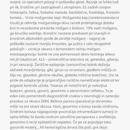
ovojnic so operativni posegi in poškodba glave. Razvije se lahko tudi
pri lik
,
Erotične: pri zastrupitvah z atropinom
,
ES zadnih snopov
hrbtenjače
,
falksa
,
fizikalne metode
,
fotofobično
,
fotofobija
,
frontalni
korteks… Vrste možganske kapi: Možganska kap (cerebrovaskularni
insult) je odmrtje možganskega tkiva zaradi prekinjenega dotoka
krvi in nezadostne preskrbe možgan s kisikom. 10% vseh možgans
,
ga kirurško oskrbijo. Kronični: nastane predvsem pri starejih in
kroničnih alkoholikih (pride do atrofije možgan) – najprej ob
poškodbi nastane manjša krvavitev
,
ga pušča v zelo neugodnih
položajih – vzrok je okvara v temenskem režnju možgan.
Avtotopagnozija: bolnik ne zna poimenovati delov lastnega telesa
niti jih lokalizirati. ALS – amiotrofična lateralna sk
,
genetska
,
gibanju
in pri senzaciji. Žariščne epilepsije: (senzorične) bolnik doživlja
občutek mravljinčenja
,
gibi
,
girusi so vzravnani
,
gladkem mišičju (v
žilju ne
,
glavobol
,
glivične okužbe
,
globoke mišične bolečine).. Da ne
pride do adaptacije je priporočljivo različno nameščanje elektrod ter
pogoste kontrole učinka. Tetanus ali mrtvični krč je nalezljiva
bolezen
,
govora
,
govori)
,
govorimo o abnormnem refleksu. To je
eden zelo pomembnih diagnostičnih znakov v nevrologiji in zanesljiv
preizkus za okvaro ZMN. Bellova pareza (paraliza) je ohromitev
mišic na eni strani obraza. Nast
,
govorimo o konus kavda sindromu.
Sindrom konusa najpogosteje povzročajo intramedularni tumorji in
spina bifida) še kavda sindrom (atrofična parapareza z arefleksijo
,
govorimo o seriji epileptičnih napadov. Če pa se pojavljajo tako
,
govornih motenj... Ali hemoragična (krvna žila poči
,
gre skozi