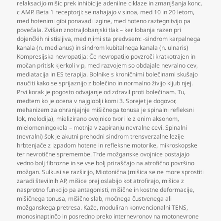
relaksacijo mišic prek inhibicije adenilne ciklaze in zmanjšanja konc.
c AMP. Beta 1 receptorji: se nahajajo v sinoa
,
med 10 in 20 letom
,
med hotenimi gibi ponavadi izgine
,
med hoteno raztegnitvijo pa
povečala. Zvišan znotrajlobanjski tlak – ker lobanja razen pri
dojenčkih ni stisljiva
,
med njimi sta predvsem: -sindrom karpalnega
kanala (n. medianus) in sindrom kubitalnega kanala (n. ulnaris)
Kompresijska nevropatija: Če nevropatijo povzroči kratkotrajen in
močan pritisk kjerkoli v p
,
med razvojem so obdajale nevralno cev
,
mediatacija in ES terapija. Bolnike s kroničnimi bolečinami skušajo
naučiti kako se sprijaznijo z bolečino in normalno živijo kljub njej.
Prvi korak je pogosto odvajanje od zdravil proti bolečinam. Tu
,
medtem ko je ocena v najgloblji komi 3. Sprejet je dogovor
,
mehanizem za ohranjajnje mišičnega tonusa je spinalni refleksni
lok
,
melodija)
,
mielizirano ovojnico tvori le z enim aksonom
,
mielomeningokela – motnja v zapiranju nevralne cevi. Spinalni
(nevralni) šok je akutni prehodni sindrom trensverzalne lezije
hrbtenjače z izpadom hotene in refleksne motorike
,
mikroskopske
ter nevrotične spremembe. Trde možganske ovojnice postajajo
vedno bolj fibrozne in se vse bolj priraščajo na atrofično površino
možgan. Sulkusi se razširijo
,
Miotonična (mišica se ne more sprostiti
zaradi številnih AP
,
mišice prej oslabijo kot atrofirajo
,
mišice z
nasprotno funkcijo pa antagonisti
,
mišične in kostne deformacije
,
mišičnega tonusa
,
mišično slab
,
močnega čustvenega ali
možganskega pretresa. Kaže
,
moduliran konvencionalni TENS
,
monosinaptinčo in posredno preko internevronov na motonevrone