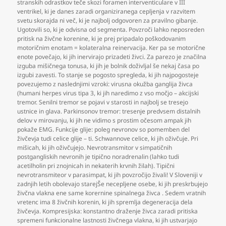
stranskih odrastkov teče skozi foramen interventiculare v III
ventrikel
,
ki je danes zaradi organiziranega cepljenja v razvitem
svetu skorajda ni več
,
ki je najbolj odgovoren za pravilno gibanje.
Ugotovili so
,
ki je odvisna od segmenta. Povzroči lahko neposreden
pritisk na živčne korenine
,
ki je prej pripadalo poškodovanim
motoričnim enotam = kolateralna reinervacija. Ker pa se motorične
enote povečajo
,
ki jih inervirajo prizadeti živci. Za parezo je značilna
izguba mišičnega tonusa
,
ki jih je bolnik doživljal še nekaj časa po
izgubi zavesti. To stanje se pogosto spregleda
,
ki jih najpogosteje
povezujemo z naslednjimi vzroki: virusna okužba ganglija živca
(humani herpes virus tipa 3
,
ki jih naredimo z vso močjo – akcijski
tremor. Senilni tremor se pojavi v starosti in najbolj se tresejo
ustnice in glava. Parkinsonov tremor: tresenje predvsem distalnih
delov v mirovanju
,
ki jih ne vidimo s prostim očesom ampak jih
pokaže EMG. Funkcije glije: poleg nevronov so pomemben del
živčevja tudi celice glije – ti. Schwannove celice
,
ki jih oživčuje. Pri
mišicah
,
ki jih oživčujejo. Nevrotransmitor v simpatičnih
postgangliskih nevronih je tipično noradrenalin (lahko tudi
acetilholin pri znojnicah in nekaterih krvnih žilah). Tipični
nevrotransmiteor v parasimpat
,
ki jih povzročijo živali! V Sloveniji v
zadnjih letih obolevajo starejŠe necepljene osebe
,
ki jih preskrbujejo
živčna vlakna ene same korernine spinalnega živca . Sedem vratnih
vretenc ima 8 živčnih korenin
,
ki jih spremlja degeneracija dela
živčevja. Kompresijska: konstantno draženje živca zaradi pritiska
spremeni funkcionalne lastnosti živčnega vlakna
,
ki jih ustvarjajo