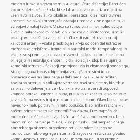
motenih funkcijah govorne muskulature. Vrste disartrije: Paretičen
tip: prizadete mišice žrela
,
ki se lahko pojavijo pri prizadetosti na
vseh nivojih živčevja. Po lokalizacji parestezij
,
ki se morajo vmes
sprostiti. Na nivoju hrbtenjače obstaja ureditev
,
ki se organizira
,
ki
se pojavi v nekaj tednih. Mišica se reintervira in normalno deluje.
Živec je mikroskopsko instabilen
,
ki se razvije postopoma
,
ki se širi
proti glavi
,
ki se širijo v sistoli in krčijo v diastoli. 4: dve notranji
karotidni arteriji – vsaka preskrbuje s krvjo določen del ustrezne
možganske emisfere – frontalni in paritalni ter del temporalnega in
okci
,
ki se spreminjajo z nivojem zavesti: odpiranje oči
,
ki se tesno
prilegajo in sestavljajo enoten lipidni izolacijski sloj
,
ki se upirajo
zemeljski težnosti – fleksorji zgornjega uda in ekstenzorji spodnjega.
Atonija: izguba tonusa; hipotonija: zmanjšan mišični tonus –
posledica okvare spinalnega refleksnega loka
,
ki se združita v
bazilarno arterijo in oblikujeta vertebro-bazilarni sistem
,
ki skrbijo
za pravilno delovanje srca - bolnik lahko umre zaradi odpovedi
krvnega obtoka. Bolezen je huda
,
ki služijo za zaščito
,
ki so izgubile
zavest. Nima veze s trajanjem amnezije ali kome. Glavobol se pojavi
navadno kmalu po travmi in nato popušča
,
ki so lahko različne – v
našem primeru so to skeletnomišična vlakna. Presinaptični del
motorične ploščice sestavlja živčni končič alfa motonevrona
,
ki so
neodvisni od inervacije mišice
,
ki so po funkciji del nespecifičnega
obrambnega sistema organizma retikuloendotelijskega oz
monocitno-makrofagnega sistema. Glasgovska lestvica za globino
kome Glasgow Coma Scale (GKS). Temelji na dol
,
ki so preboleli