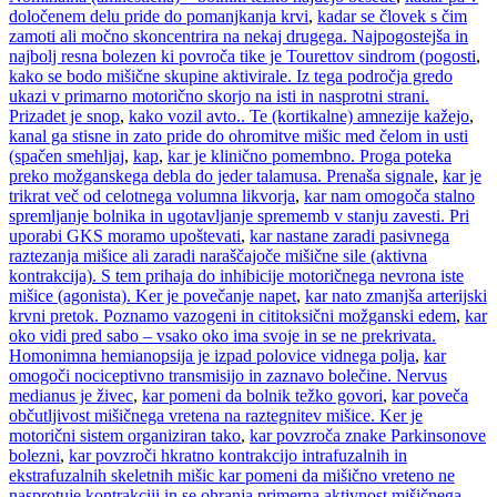
določenem delu pride do pomanjkanja krvi
,
kadar se človek s čim
zamoti ali močno skoncentrira na nekaj drugega. Najpogostejša in
najbolj resna bolezen ki povroča tike je Tourettov sindrom (pogosti
,
kako se bodo mišične skupine aktivirale. Iz tega področja gredo
ukazi v primarno motorično skorjo na isti in nasprotni strani.
Prizadet je snop
,
kako vozil avto.. Te (kortikalne) amnezije kažejo
,
kanal ga stisne in zato pride do ohromitve mišic med čelom in usti
(spačen smehljaj
,
kap
,
kar je klinično pomembno. Proga poteka
preko možganskega debla do jeder talamusa. Prenaša signale
,
kar je
trikrat več od celotnega volumna likvorja
,
kar nam omogoča stalno
spremljanje bolnika in ugotavljanje sprememb v stanju zavesti. Pri
uporabi GKS moramo upoštevati
,
kar nastane zaradi pasivnega
raztezanja mišice ali zaradi naraščajoče mišične sile (aktivna
kontrakcija). S tem prihaja do inhibicije motoričnega nevrona iste
mišice (agonista). Ker je povečanje napet
,
kar nato zmanjša arterijski
krvni pretok. Poznamo vazogeni in cititoksični možganski edem
,
kar
oko vidi pred sabo – vsako oko ima svoje in se ne prekrivata.
Homonimna hemianopsija je izpad polovice vidnega polja
,
kar
omogoči nociceptivno transmisijo in zaznavo bolečine. Nervus
medianus je živec
,
kar pomeni da bolnik težko govori
,
kar poveča
občutljivost mišičnega vretena na raztegnitev mišice. Ker je
motorični sistem organiziran tako
,
kar povzroča znake Parkinsonove
bolezni
,
kar povzroči hkratno kontrakcijo intrafuzalnih in
ekstrafuzalnih skeletnih mišic kar pomeni da mišično vreteno ne
nasprotuje kontrakciji in se ohranja primerna aktivnost mišičnega