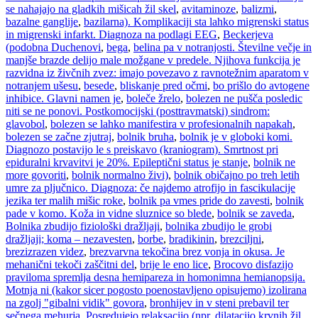
se nahajajo na gladkih mišicah žil skel
,
avitaminoze
,
balizmi
,
bazalne ganglije
,
bazilarna). Komplikaciji sta lahko migrenski status
in migrenski infarkt. Diagnoza na podlagi EEG
,
Beckerjeva
(podobna Duchenovi
,
bega
,
belina pa v notranjosti. Številne večje in
manjše brazde delijo male možgane v predele. Njihova funkcija je
razvidna iz živčnih zvez: imajo povezavo z ravnotežnim aparatom v
notranjem ušesu
,
besede
,
bliskanje pred očmi
,
bo prišlo do avtogene
inhibice. Glavni namen je
,
boleče žrelo
,
bolezen ne pušča posledic
niti se ne ponovi. Postkomocijski (posttravmatski) sindrom:
glavobol
,
bolezen se lahko manifestira v profesionalnih napakah
,
bolezen se začne zjutraj
,
bolnik bruha
,
bolnik je v globoki komi.
Diagnozo postavijo le s preiskavo (kraniogram). Smrtnost pri
epiduralni krvavitvi je 20%. Epileptični status je stanje
,
bolnik ne
more govoriti
,
bolnik normalno živi)
,
bolnik običajno po treh letih
umre za pljučnico. Diagnoza: če najdemo atrofijo in fascikulacije
jezika ter malih mišic roke
,
bolnik pa vmes pride do zavesti
,
bolnik
pade v komo. Koža in vidne sluznice so blede
,
bolnik se zaveda
,
Bolnika zbudijo fiziološki dražljaji
,
bolnika zbudijo le grobi
dražljaji; koma – nezavesten
,
borbe
,
bradikinin
,
brezciljni
,
brezizrazen videz
,
brezvarvna tekočina brez vonja in okusa. Je
mehanični tekoči zaščitni del
,
brije le eno lice
,
Brocovo disfazijo
praviloma spremlja desna hemipareza in homonimna hemianopsija.
Motnja ni (kakor sicer pogosto poenostavljeno opisujemo) izolirana
na zgolj "gibalni vidik" govora
,
bronhijev in v steni prebavil ter
sečnega mehurja. Posredujejo relaksaciio (npr. dilatacijo krvnih žil
,