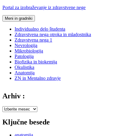
Preskoči
Portal za izobraževanje iz zdravstvene nege
na
vsebino
Meni in gradniki
Individualno delo študenta
Zdravstvena nega otroka in mladostnika
Zdravstvena nega 1
Nevrologija
Mikrobiologija
Patologija
Biofizika in biokemija
Okulistika
Anatomija
ZN in Mentalno zdravje
Arhiv :
Arhiv
:
Ključne besede
anatomija