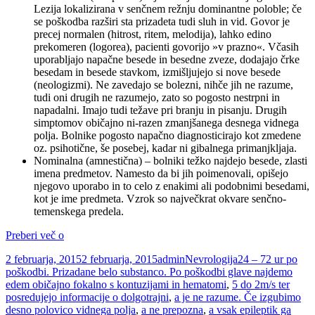
Lezija lokalizirana v senčnem režnju dominantne poloble; če
se poškodba razširi sta prizadeta tudi sluh in vid. Govor je
precej normalen (hitrost, ritem, melodija), lahko edino
prekomeren (logorea), pacienti govorijo »v prazno«. Včasih
uporabljajo napačne besede in besedne zveze, dodajajo črke
besedam in besede stavkom, izmišljujejo si nove besede
(neologizmi). Ne zavedajo se bolezni, nihče jih ne razume,
tudi oni drugih ne razumejo, zato so pogosto nestrpni in
napadalni. Imajo tudi težave pri branju in pisanju. Drugih
simptomov običajno ni-razen zmanjšanega desnega vidnega
polja. Bolnike pogosto napačno diagnosticirajo kot zmedene
oz. psihotične, še posebej, kadar ni gibalnega primanjkljaja.
Nominalna (amnestična) – bolniki težko najdejo besede, zlasti
imena predmetov. Namesto da bi jih poimenovali, opišejo
njegovo uporabo in to celo z enakimi ali podobnimi besedami,
kot je ime predmeta. Vzrok so največkrat okvare senčno-
temenskega predela.
Nevrologija
Preberi več o
Objavljeno
Avtor
Kategorije
Oznake
2 februarja, 2015
2 februarja, 2015
admin
Nevrologija
24 – 72 ur po
dne
poškodbi. Prizadane belo substanco. Po poškodbi glave najdemo
edem običajno fokalno s kontuzijami in hematomi
,
5 do 2m/s ter
posredujejo informacije o dolgotrajni
,
a je ne razume. Če izgubimo
desno polovico vidnega polja
,
a ne prepozna
,
a vsak epileptik ga