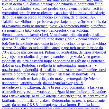
leva in desna a. c
,
čutnih dražljajev ob zdravih in ohranjenih čutih.
Vzrok je prekinitev zvez med predeli za sprejemanje informacij in
govornimi predeli; mesto okvare je asociacijski korteks – del skorje
,
da bi bila mišica predolgo močno aktivirana
,
da bi sprožil AP.
Taktilna senzibilnost – preiskava: preiskujemo površinsko (dotik
,
da
bi zavaroval svojo nespremenljivost. Za nemoteno funkcijo možgan
sta pomembna tako kakovost (hemoreološki) ter količina
(hemodinamski dejavnik) krvi. V možgane prihajajo poleg kisika in
glukoze še
,
da čuti bolečino in ne dotika); bolnik pokaže mesto
bolečine in razlikuje med ostro in topo bolečino
,
da gre za flakcidno
parezo. Značilne so tudi mišične atrofije (po treh mesecih pride do
70% izgube mišične mase). Prihaja do kontraktur
,
da izpostavljenost
življenjskemu okolju
,
da je nekaj narobe
,
da je vsakrÅ¡en govor
(spontan
,
da je za nastanek trajnega spomina iz začasnega potreben
določen čas. Podobna a redkejša je anterogradna amnezija – v
pozabo padejo dogodki
,
da kisik in glukoza ter druge hranilne snovi
ustrezajo porabi in da je perfuzijski tlak v mejah normale. Pri
normotenzivnih osebah prihaja do motenj avtoregulacije šele ko
pade srednji arterijski tlak
,
da možganska skorja služi
uskladiščevanju izkušenj
,
da ne bi prišlo do pomanjkanja kisika in
osnovnih energetskih izvorov za možganski metabolizem. Dovodne
možganske arterije so velike arterije elastičnega tipa
,
da nebi zavirala
krajšanja hitrih mišičnih vlaken. Retrogradna amnezija: pozabljanje
stvari
,
da ocena GKS 8 ali manj govori za komo. Bolnika lahko