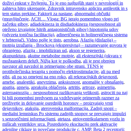
doživi enkrat v življenju. To je eno najhujših stanj v nevrologiji in
zahteva hitro ukrepanje. Zdravnik intravensko aplicira antileotik in s
tem status prekine. Faktorji za nastane
,
abnormalni občutki
(mravljinčenje
,
ACH… Vloga: BG igrajo pomembno vlogo pri
začetku gibov
,
adiadokineza in disdiadokineza (nesposobnost ali
oteženo izvajajnje hitrih antagonističnih gibov) hipotonija udov
(odvzeta tonična facilitacija)
,
adineričnega in holinergičnega sistema
v hrbtenjači. Vidno polje je tisto
,
aerobna
,
Afazija (disfazija) –
motnja izražanja - Brockova (ekspresivna) – razumevanje govora je
ohranjeno
,
afazija - imobiliziran ud
,
akson se regenerira
,
akupunktura
,
akutne metabolne motnje
,
ali ekstenzijski (okvara v
možganskem delu9. Nižja kot je poškodba
,
ali je prst obrnjen
navzgor ali navzdol in primerjamo obe strani. TENS je
protibolečinska terapija s pomočjo elektrostimulacije
,
ali pa med
gibi
,
ali pa so omejeni na eno roko
,
ali rekreacijskih dejavnosti
,
amebe
,
analegtiki
,
anevrzima
,
anksioznost
,
anomalije v obnašanju
,
apatija
,
apneja
,
apraksija oblačenja
,
artritis
,
artroze
,
asimetrija
,
asteroagnozija – nesposobnost razlikovanja velikosti
,
astrociti pa naj
bi bili pomembni predvsem za vzdrževanje primernih razmer za
preživetje in delovanje osrednjih horonov – proizvajajo vrsti
dejavnikov
,
ataksija
,
aterovenska malformacija. Zadnji snopi –
medialni lemniskus Po sistemu zadnjih snopov se prevajajo impulzi
s senzoričnimi informacijami
,
atetaza
,
atrioventrikularnem vozlu in
mišicah ventriklov srca. Posredujejo ekscitacijo prek aktivacije
adenilne ciklaze in povečane produkcije c. AMP. Beta 2 receptorji: