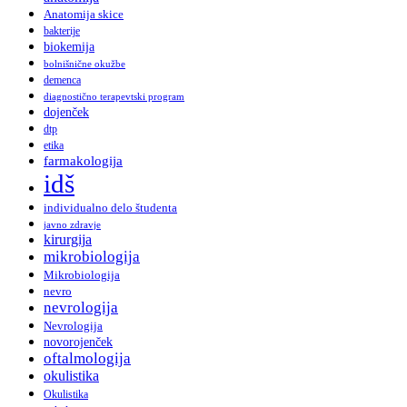
Anatomija skice
bakterije
biokemija
bolnišnične okužbe
demenca
diagnostično terapevtski program
dojenček
dtp
etika
farmakologija
idš
individualno delo študenta
javno zdravje
kirurgija
mikrobiologija
Mikrobiologija
nevro
nevrologija
Nevrologija
novorojenček
oftalmologija
okulistika
Okulistika