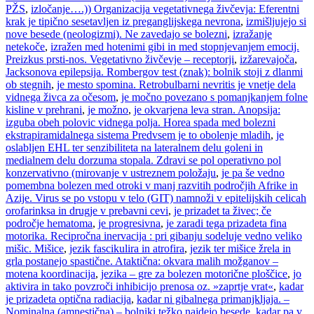
PŽS
,
izločanje….)) Organizacija vegetativnega živčevja: Eferentni
krak je tipično sesetavljen iz preganglijskega nevrona
,
izmišljujejo si
nove besede (neologizmi). Ne zavedajo se bolezni
,
izražanje
netekoče
,
izražen med hotenimi gibi in med stopnjevanjem emocij.
Preizkus prsti-nos. Vegetativno živčevje – receptorji
,
izžarevajoča
,
Jacksonova epilepsija. Rombergov test (znak): bolnik stoji z dlanmi
ob stegnih
,
je mesto spomina. Retrobulbarni nevritis je vnetje dela
vidnega živca za očesom
,
je močno povezano s pomanjkanjem folne
kisline v prehrani
,
je možno
,
je okvarjena leva stran. Anopsija:
izguba obeh polovic vidnega polja. Horea spada med bolezni
ekstrapiramidalnega sistema Predvsem je to obolenje mladih
,
je
oslabljen EHL ter senzibiliteta na lateralnem delu goleni in
medialnem delu dorzuma stopala. Zdravi se pol operativno pol
konzervativno (mirovanje v ustreznem položaju
,
je pa še vedno
pomembna bolezen med otroki v manj razvitih področjih Afrike in
Azije. Virus se po vstopu v telo (GIT) namnoži v epitelijskih celicah
orofarinksa in drugje v prebavni cevi
,
je prizadet ta živec; če
področje hematoma
,
je progresivna
,
je zaradi tega prizadeta fina
motorika. Recipročna inervacija : pri gibanju sodeluje vedno veliko
mišic. Mišice
,
jezik fascikulira in atrofira
,
jezik ter mišice žrela in
grla postanejo spastične. Ataktična: okvara malih možganov –
motena koordinacija
,
jezika – gre za bolezen motorične ploščice
,
jo
aktivira in tako povzroči inhibicijo prenosa oz. »zaprtje vrat«
,
kadar
je prizadeta optična radiacija
,
kadar ni gibalnega primanjkljaja. –
Nominalna (amnestična) – bolniki težko najdejo besede
,
kadar pa v