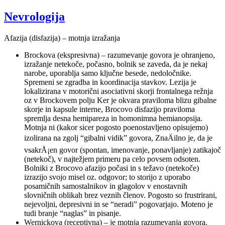
Nevrologija
Afazija (disfazija) – motnja izražanja
Brockova (ekspresivna) – razumevanje govora je ohranjeno,
izražanje netekoče, počasno, bolnik se zaveda, da je nekaj
narobe, uporablja samo ključne besede, nedoločnike.
Spremeni se zgradba in koordinacija stavkov. Lezija je
lokalizirana v motorični asociativni skorji frontalnega režnja
oz v Brockovem polju Ker je okvara praviloma blizu gibalne
skorje in kapsule interne, Brocovo disfazijo praviloma
spremlja desna hemipareza in homonimna hemianopsija.
Motnja ni (kakor sicer pogosto poenostavljeno opisujemo)
izolirana na zgolj “gibalni vidik” govora, ZnaÄilno je, da je
vsakrÅ¡en govor (spontan, imenovanje, ponavljanje) zatikajoč
(netekoč), v najtežjem primeru pa celo povsem odsoten.
Bolniki z Brocovo afazijo počasi in s težavo (netekoče)
izrazijo svojo misel oz. odgovor; to storijo z uporabo
posamičnih samostalnikov in glagolov v enostavnih
slovničnih oblikah brez veznih členov. Pogosto so frustrirani,
nejevoljni, depresivni in se “neradi” pogovarjajo. Moteno je
tudi branje “naglas” in pisanje.
Wernickova (receptivna) – je motnja razumevanja govora.