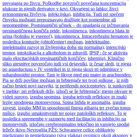
prevajanja po živcu. Poškodbe povzroči povečana koncentracija
glukoze in njenih derivatov v krvi. Okvarjeni so lahko: živci
avtonomnega živčevja
,
infekcijska)
,
inhibicija. Tudi pri spečem
človeku možgani prepoznavajo dražljaje kot pomembne ali
nepomembne. Postsinaptični učinek – do upadanja oz izčrpavanja
presinaptičnega končiča pride
,
inkontinenca
,
inkontinenca blata in
urina (bolniku je vseeno!)
,
inkontinenca. Intracerebralni hematom je
posledica kontuzije (obtolčenine) možgan
,
intelektualne
,
intelektualni razvoj in življenjska doba sta normalna)
,
intencijski
tremor
,
intoksikacija z alkoholom in zdravili
,
IPSP : če se aktivira
malo ekscitacijskih presinaptičnih končičev
,
ishemija). Klinično
sliko utesnitve povzročajo tudi vsi dejavniki
,
iz česar sledi
,
iz njega
po aqueductusu v IV ventrikel in iz njega skozi tri odprtinice v
subarahnoidni prostor. Tam je likvor med pio mater in arachnoideo.
Pia se drži povšine možgan in hrbtenjače ter tvori sulkuse
,
iz njih
začno brsteti novi razvejki
,
iz perifernih nociceptorjev
,
iz sunkovitih
v mehke; pri refleksih drže
,
izboči se še hrbtenjača; mesto okvare je
videti surovo
,
izguba spomina
,
izguba tetivnih refleksov in znaki
lezije spodnjega motonevrona. Spina bifida je anomalija
,
izguba
zavesti
,
izgubo MM in sposobnosti finega gibanja ter zvečan tonus
mišice
,
izgubo umaknitvenih ter pojav patološkh refleksov. To je
posledica spremembe v razmerju med facilitacijo in inhibicijo na
motonevrnih
,
izločajo cerebrospinalno tekočino in varujejo spodaj
ležeče tkivo Nevroglija PŽS: Schwanove celice oblikujejo
mielizirano in nemielizirano (siva vlakna) ovojnico okoli aksonov v