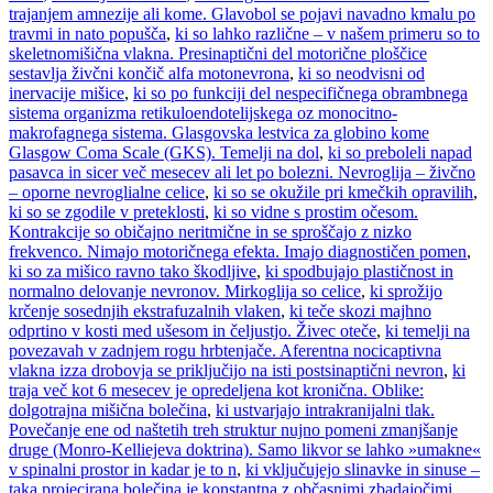
trajanjem amnezije ali kome. Glavobol se pojavi navadno kmalu po
travmi in nato popušča
,
ki so lahko različne – v našem primeru so to
skeletnomišična vlakna. Presinaptični del motorične ploščice
sestavlja živčni končič alfa motonevrona
,
ki so neodvisni od
inervacije mišice
,
ki so po funkciji del nespecifičnega obrambnega
sistema organizma retikuloendotelijskega oz monocitno-
makrofagnega sistema. Glasgovska lestvica za globino kome
Glasgow Coma Scale (GKS). Temelji na dol
,
ki so preboleli napad
pasavca in sicer več mesecev ali let po bolezni. Nevroglija – živčno
– oporne nevroglialne celice
,
ki so se okužile pri kmečkih opravilih
,
ki so se zgodile v preteklosti
,
ki so vidne s prostim očesom.
Kontrakcije so običajno neritmične in se sproščajo z nizko
frekvenco. Nimajo motoričnega efekta. Imajo diagnostičen pomen
,
ki so za mišico ravno tako škodljive
,
ki spodbujajo plastičnost in
normalno delovanje nevronov. Mirkoglija so celice
,
ki sprožijo
krčenje sosednjih ekstrafuzalnih vlaken
,
ki teče skozi majhno
odprtino v kosti med ušesom in čeljustjo. Živec oteče
,
ki temelji na
povezavah v zadnjem rogu hrbtenjače. Aferentna nocicaptivna
vlakna izza drobovja se priključijo na isti postsinaptični nevron
,
ki
traja več kot 6 mesecev je opredeljena kot kronična. Oblike:
dolgotrajna mišična bolečina
,
ki ustvarjajo intrakranijalni tlak.
Povečanje ene od naštetih treh struktur nujno pomeni zmanjšanje
druge (Monro-Kelliejeva doktrina). Samo likvor se lahko »umakne«
v spinalni prostor in kadar je to n
,
ki vključujejo slinavke in sinuse –
taka projecirana bolečina je konstantna z občasnimi zbadajočimi