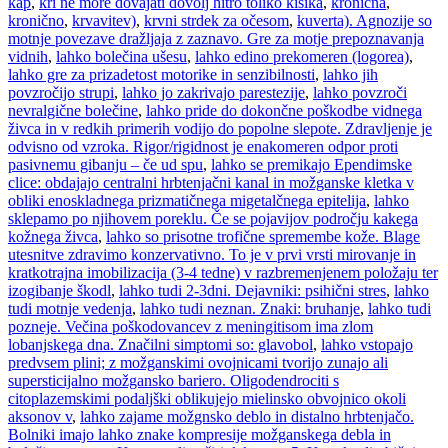
kap
,
kri ne more dovajati dovolj hitro toliko kisika
,
kronična
,
kronično
,
krvavitev)
,
krvni strdek za očesom
,
kuverta). Agnozije so
motnje povezave dražljaja z zaznavo. Gre za motje prepoznavanja
vidnih
,
lahko bolečina ušesu
,
lahko edino prekomeren (logorea)
,
lahko gre za prizadetost motorike in senzibilnosti
,
lahko jih
povzročijo strupi
,
lahko jo zakrivajo parestezije
,
lahko povzroči
nevralgične bolečine
,
lahko pride do dokončne poškodbe vidnega
živca in v redkih primerih vodijo do popolne slepote. Zdravljenje je
odvisno od vzroka. Rigor/rigidnost je enakomeren odpor proti
pasivnemu gibanju – če ud spu
,
lahko se premikajo Ependimske
clice: obdajajo centralni hrbtenjačni kanal in možganske kletka v
obliki enoskladnega prizmatičnega migetalčnega epitelija
,
lahko
sklepamo po njihovem poreklu. Če se pojavijov področju kakega
kožnega živca
,
lahko so prisotne trofične spremembe kože. Blage
utesnitve zdravimo konzervativno. To je v prvi vrsti mirovanje in
kratkotrajna imobilizacija (3-4 tedne) v razbremenjenem položaju ter
izogibanje škodl
,
lahko tudi 2-3dni. Dejavniki: psihični stres
,
lahko
tudi motnje vedenja
,
lahko tudi neznan. Znaki: bruhanje
,
lahko tudi
pozneje. Večina poškodovancev z meningitisom ima zlom
lobanjskega dna. Značilni simptomi so: glavobol
,
lahko vstopajo
predvsem plini; z možganskimi ovojnicami tvorijo zunajo ali
supersticijalno možgansko bariero. Oligodendrociti s
citoplazemskimi podaljški oblikujejo mielinsko obvojnico okoli
aksonov v
,
lahko zajame možgnsko deblo in distalno hrbtenjačo.
Bolniki imajo lahko znake kompresije možganskega debla in