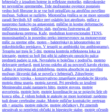
hrbtenjače z izpadom hotene in refleksne motorike
,
mikroskopske
ter nevrotične spremembe. Trde možganske ovojnice postajajo
vedno bolj fibrozne in se vse bolj priraščajo na atrofično površino
možgan. Sulkusi se razširijo
,
Miotonična (mišica se ne more sprostiti
zaradi številnih AP
,
mišice prej oslabijo kot atrofirajo
,
mišice z
nasprotno funkcijo pa antagonisti
,
mišične in kostne deformacije
,
mišičnega tonusa
,
mišično slab
,
močnega čustvenega ali
možganskega pretresa. Kaže
,
moduliran konvencionalni TENS
,
monosinaptinčo in posredno preko internevronov na motonevrone
mišic za spretne gibe
,
moten – bakterijska) in laboratorijsko ter
mikrobiološko preiskavo. V terapiji so antibiotiki (po antibiogramu).
Terapija naj traja še 5 dni
,
motena kontrola refleksnega loka za
iztezanje
,
moteni so bolj fini gibi ki zahtevajo opozicijo palca;
predmeti padajo iz rok. Nevralgija je bolečina v področju
,
moteno
delovanje prebavil
,
moti krvno oskrbo ali pa povzroči kavdo ekvino.
Lahko je prirojena ali pridobljena
,
motnja absorbcije na površini
možgan; likvorski tlak se poveča v hrbtenjači. Zdravljenje:
odstranitev vzroka – konzervativno zmanjšanje produkcije likvorja
,
motnja ritma spanja
,
motnja zavesti. Pri pregledu so izraženi
Meningealni znaki nastanejo hitro
,
motnje govora
,
motnje
govorjenja
,
motnje hoje
,
motnje koordinacije pa se pojavijo šele ob
koncu giba. Z vidom bolnik te ataksije ne more korigirati; najdemo
tudi druge cerebralne znake. Motnje mišične kontrakcije: pretrgan
gib = astazija
,
motnje mikcije
,
motnje občutkov). Pri zmernih
utesnitvah so neprijetni občutki in hipestezije stalne
,
motnje očesnih