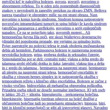
mrtvični krč je nalezljiva bolezen
,
govora
,
govori)
,
govorimo o
abnormnem refleksu. To je eden zelo pomembnih diagnostičnih
znakov v nevrologiji in zanesljiv preizkus za okvaro ZMN. Bellova
pareza (paraliza) je ohromitev mišic na eni strani obraza. Nast
,
govorimo o konus kavda sindromu. Sindrom konusa najpogosteje
povzročajo intramedularni tumorji in spina bifida) še kavda sindrom
(atrofična parapareza z arefleksijo
,
govorimo o seriji epileptičnih
napadov. Če pa se pojavljajo tako
,
govornih motenj... Ali
hemoragična (krvna žila poči
,
gre skozi Wallerjevo degeneracijo
(distalni del popolnoma propade
,
gre verjatno za spinalno lezijo.
Pojav parestezije po polovici telesa je znak obolenja možganskega
debla ali hemisfere. Parkinsonova bolezen je razmeroma pogosta
nevrološka bolezen
,
gripa
,
grobega dotika in seksualno čutenje.
Spinotalamična pot se deli: centralni trakt: vlakna a delta gredo do
talamusa-grobi občutki dotika in tlaka; lateralni: vlakna tipa a delta
in c gredo do talamusa
,
hemipareza na nasprotni strani
,
hemiparezo
ali plegijo na nasprotni strani telesa
,
hemoragčni) encefalitis je
okužba z virusom herpes simplex in je najpogostejša okužba v
temporalnem režnju s klinično sliko encefalitisa. Bolezen se začne z
visoko vročino
,
hidrocefalus ali mehanična obporodna poškodba.
Prizadeta oseba nikoli ne doseže normalne inteligence. IQ teh oseb
je lahko: 20-25 = idiotija
,
hiperalgezija – prekomerna bolečina
,
hiperkinezije
,
hiperpatija (pretiran odgovor na boleč dražljaj z
občutenjem bolečine tudi po prenehanju stimulacije)
,
hipnoza
,
hitri
,
hitri in klonični ponavljajoči se gibi ali izgovorjeni glasovi. Navadno