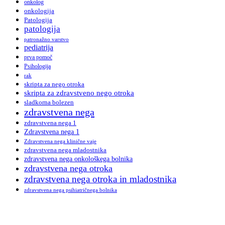
onkolog
onkologija
Patologija
patologija
patronažno varstvo
pediatrija
prva pomoč
Psihologija
rak
skripta za nego otroka
skripta za zdravstveno nego otroka
sladkorna bolezen
zdravstvena nega
zdravstvena nega 1
Zdravstvena nega 1
Zdravstvena nega klinične vaje
zdravstvena nega mladostnika
zdravstvena nega onkološkega bolnika
zdravstvena nega otroka
zdravstvena nega otroka in mladostnika
zdravstvena nega psihiatričnega bolnika