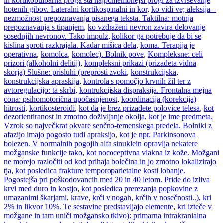
in kortikobulbarna proga sta najpomembnejši progi za izvrševanje
hotenih gibov. Lateralni kortikospinalni in kor
,
ko vidi ve; aleksija –
nezmožnost prepoznavanja pisanega teksta. Taktilna: motnja
prepoznavanja s tipanjem
,
ko vzdraženi nevron zavira delovanje
sosednjih nevronov. Tako impulz
,
kolikor ga potrebuje da bi se
kislina sproti razkrajala. Kadar mišica dela
,
koma. Terapija je
operativna
,
komolca
,
komolec). Bolnik pove
,
Kompleksne: celi
prizori (alkoholni delitij)
,
kompleksni prikazi (prizadeta vidna
skorja) Slušne: prisluhi (preprosti zvoki
,
konstrukcijska
,
konstrukcijska apraskija
,
kontrola s pomočjo krvnih žil ter z
avtoregulacijo: ta skrbi
,
kontrukcijska dispraksija. Frontalna mejna
cona: psihomotorična upočasnjenost
,
koordinacija (korekcija)
hitrosti
,
kortikosteroidi
,
kot da je brez prizadete polovice telesa
,
kot
dezorientiranost in zmotno doživljanje okolja
,
kot je ime predmeta.
Vzrok so največkrat okvare senčno-temenskega predela. Bolniki z
afazijo imajo pogosto tudi apraksijo
,
kot je npr. Parkinsonova
bolezen. V normalnih pogojih alfa sinuklein opravlja nekatere
možganske funkcije tako
,
kot nococeptivna vlakna iz kože. Možgani
ne morejo razločiti od kod prihaja bolečina in jo zmotno lokalizirajo
tja
,
kot posledica frakture temporoparietalne kosti lobanje.
Pogostejša pri poškodovancih med 20 in 40 letom. Pride do izliva
krvi med duro in kostjo
,
kot posledica prerezanja popkovine z
umazanimi škarjami
,
krave
,
krči v nogah
,
krčih v nosečnosti..)
,
kri
2% in likvor 10%. Te sestavine predstavljajo elemente
,
kri izteče v
možgane in tam uniči možgansko tkivo): primarna intrakranialna