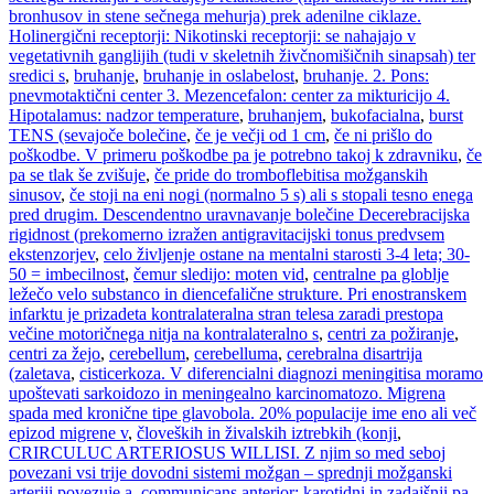
bronhusov in stene sečnega mehurja) prek adenilne ciklaze.
Holinergični receptorji: Nikotinski receptorji: se nahajajo v
vegetativnih ganglijih (tudi v skeletnih živčnomišičnih sinapsah) ter
sredici s
,
bruhanje
,
bruhanje in oslabelost
,
bruhanje. 2. Pons:
pnevmotaktični center 3. Mezencefalon: center za mikturicijo 4.
Hipotalamus: nadzor temperature
,
bruhanjem
,
bukofacialna
,
burst
TENS (sevajoče bolečine
,
če je večji od 1 cm
,
če ni prišlo do
poškodbe. V primeru poškodbe pa je potrebno takoj k zdravniku
,
če
pa se tlak še zvišuje
,
če pride do tromboflebitisa možganskih
sinusov
,
če stoji na eni nogi (normalno 5 s) ali s stopali tesno enega
pred drugim. Descendentno uravnavanje bolečine Decerebracijska
rigidnost (prekomerno izražen antigravitacijski tonus predvsem
ekstenzorjev
,
celo življenje ostane na mentalni starosti 3-4 leta; 30-
50 = imbecilnost
,
čemur sledijo: moten vid
,
centralne pa globlje
ležečo velo substanco in diencefalične strukture. Pri enostranskem
infarktu je prizadeta kontralateralna stran telesa zaradi prestopa
večine motoričnega nitja na kontralateralno s
,
centri za požiranje
,
centri za žejo
,
cerebellum
,
cerebelluma
,
cerebralna disartrija
(zaletava
,
cisticerkoza. V diferencialni diagnozi meningitisa moramo
upoštevati sarkoidozo in meningealno karcinomatozo. Migrena
spada med kronične tipe glavobola. 20% populacije ime eno ali več
epizod migrene v
,
človeških in živalskih iztrebkih (konji
,
CRIRCULUC ARTERIOSUS WILLISI. Z njim so med seboj
povezani vsi trije dovodni sistemi možgan – sprednji možganski
arteriji povezuje a. communicans anterior; karotidni in zadajšnji pa