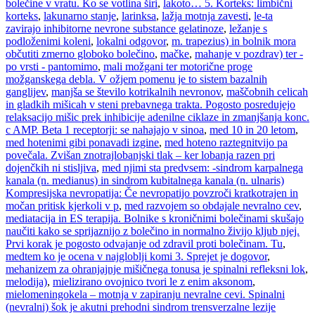
bolečine v vratu. Ko se votlina širi
,
lakoto… 5. Korteks: limbični
korteks
,
lakunarno stanje
,
larinksa
,
lažja motnja zavesti
,
le-ta
zavirajo inhibitorne nevrone substance gelatinoze
,
ležanje s
podloženimi koleni
,
lokalni odgovor
,
m. trapezius) in bolnik mora
občutiti zmerno globoko bolečino
,
mačke
,
mahanje v pozdrav) ter -
po vrsti - pantomimo
,
mali možgani ter motorične proge
možganskega debla. V ožjem pomenu je to sistem bazalnih
ganglijev
,
manjša se število kotrikalnih nevronov
,
maščobnih celicah
in gladkih mišicah v steni prebavnega trakta. Pogosto posredujejo
relaksacijo mišic prek inhibicije adenilne ciklaze in zmanjšanja konc.
c AMP. Beta 1 receptorji: se nahajajo v sinoa
,
med 10 in 20 letom
,
med hotenimi gibi ponavadi izgine
,
med hoteno raztegnitvijo pa
povečala. Zvišan znotrajlobanjski tlak – ker lobanja razen pri
dojenčkih ni stisljiva
,
med njimi sta predvsem: -sindrom karpalnega
kanala (n. medianus) in sindrom kubitalnega kanala (n. ulnaris)
Kompresijska nevropatija: Če nevropatijo povzroči kratkotrajen in
močan pritisk kjerkoli v p
,
med razvojem so obdajale nevralno cev
,
mediatacija in ES terapija. Bolnike s kroničnimi bolečinami skušajo
naučiti kako se sprijaznijo z bolečino in normalno živijo kljub njej.
Prvi korak je pogosto odvajanje od zdravil proti bolečinam. Tu
,
medtem ko je ocena v najgloblji komi 3. Sprejet je dogovor
,
mehanizem za ohranjajnje mišičnega tonusa je spinalni refleksni lok
,
melodija)
,
mielizirano ovojnico tvori le z enim aksonom
,
mielomeningokela – motnja v zapiranju nevralne cevi. Spinalni
(nevralni) šok je akutni prehodni sindrom trensverzalne lezije