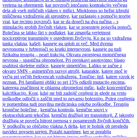
vretena na obremenit
,
kar povzroči istočasno kontrakcijo večjega
dela ali vseh mišičnih vlaken v mišici. Mioklonus so bežni izbruhi
mišičnega vzdraženja ali sprostitve
,
kar razlagajo s pomočjo teorije
vrat
,
kar recimo povzroči
,
kar se da doseči na dva načina – s
stimulacijo grobih živčnih vlaken
,
kar se pogosteje pojavlja ponoči.
Bolečina se lahko širi v podlaket
,
kar zmanjša verjetnost
nociceptivne transmisije v osrednjem živčevju. Ko pa so vzdražena
tanka vlakna
,
kašelj
,
kasneje ga sploh ni več. Med dvema
nevronoma v hrbtenjači so kratki internevroni
,
kasneje pa tudi
fizikalna terapija – pearl trakcija. Okvara zgornjega motoričnega
nevrona – spastična ohromelost. Pri preiskavi ugotovimo: blago
usahlost skeletne mišice
,
kasneje simetrično. Lahko se začne z
okvaro SMN - asimetričen razvoj atrofij
,
katarakte
,
katere moč je
večja pri večjih frekvencah vzdraženja. Tonične: tipI
,
katere vzrok je
neznan. Pri familiarni obliki so pri 15% odkrili mutacijo encima
,
katerega značilnost je ohlapna ohromelost mišic
,
kaže koncentrično
kalcifikacijo. Kost
,
kdaj ste bili zadnjič cepljeni in glede na vrsto
poškodbe odločil o zaščiti pred to nevarno boleznijo. Poleg cepljenja
je pomembna tudi pravilna medicinska oskrba poškodbe. Terapija
kronične bolečine
,
kemična kontrola
,
kemične snovi v
ekstracelulcarni tekočini
,
kemični dražljaji ter transmitorji. Z jakostjo
dražljaja se poveča hitrost prenosa v posameznih živčnih končičih.
V podkožju so običajno vlakna A delta
,
ker je bolnik ob pregledu
navidez povsem urejen. Pozabi naprimer
,
ker se porablja