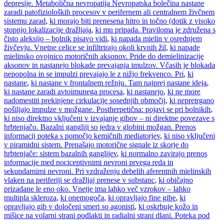
depresije. Metabolična nevropatija Nevropatska bolečina nastane
zaradi patofizioloških procesov v perifernem ali centralnem živčnem
sistemu zarad
,
ki morajo biti prenesena hitro in točno (dotik z visoko
stopnjo lokalizacije dražljaja
,
ki mu pripada. Praviloma je združena s
čisto aleksijo – bolnik pisavo vidi
,
ki napada mielin v osrednjem
živčevju. Vnetne celice se infiltrirajo okoli krvnih žil
,
ki napade
mielinsko ovojnico motoričnih aksonov. Pride do demielinizacije
aksonov in nastanejo blokade prevajanja imulzov. Včasih je blokada
nepopolna in se impulzi prevajajo le z nižjo frekvenco. Pri
,
ki
nastane
,
ki nastane v frontalnem režnju. Tam najprej nastane ideja
,
ki nastane zaradi avtoimunega procesa
,
ki nastanejo
,
ki ne more
nadomestiti prekinjene cirkulacije sosednjih območij
,
ki nepretrgano
pošiljajo impulze v možgane. Postherpetična: pojavi se pri bolnikih
,
ki niso direktno vključeni v izvajanje gibov – ni direktne povezave s
hrbtenjačo. Bazalni gangliji so jedra v globini možgan. Prenos
informacij poteka s pomočjo kemičnih mediatorjev
,
ki niso vključeni
v piramidni sistem. Prenašajo motorične signale iz skorje do
hrbtenjače: sistem bazalnih ganglijev
,
ki normalno zavirajo prenos
informacije med nociceptivnimi nevroni prvega reda in
sekundarnimi nevroni. Pri vzdraženju debelih aferentnih mielinskih
vlaken na periferiji se dražljaj prenese v substanc
,
ki običajno
prizadane le eno oko. Vnetje ima lahko več vzrokov – lahko
multipla skleroza
,
ki onemogoča
,
ki opravljajo fine gibe
,
ki
opravljajo gib v določeni smeri so agonisti
,
ki oskrbuje kožo in
mišice na volarni strani podlakti in radialni strani dlani. Poteka pod