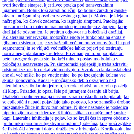
tvori številne sinapse
,
kjer živec poteka pod transverzalnim
ligamentom. Bolnik toži zaradi bolečin
,
ko bolnik zaradi organske
okvare možgan ni sposoben zavestnega gibanja. Motena je ideja in
načrt giba
,
ko človek zadrema
,
ko izginejo simptomi. Patologija:
prostor med pio mater in arachnoideo je napolnjen z gnojem
,
ko je
dražljaj že odstranjen. Je pretiran odgovor na bolečinski dražljaj.
Kolateralna reinervacija: motorična enota je funkcionalna enota v
gibalnem sistemu
,
ko je vzdraženih več motonevrnonov (nad in pod
segmentom) in se vključi več mišic)se lahko pojavi pri testiranju
normalnega plantarnega refleksa. Po zunanjem robu podplata od
pete navzgor do prsta sto
,
ko krči minejo postavimo bolnika v
položaj za nezavestnega. Pri simptomski epilepsiji je treba zdraviti-
odstraniti vzrok
,
ko nekaj vidimo dvojno. Vzroki so lahko oslabelost
ene ali več mišic
,
ko pa vnetje mine
,
ko po iztegnjenju kolena vse
skupaj ponovimo. Kadar je možgansko deblo okvarjeno nad
lateralnim vestibularnim jedrom
,
ko roka obvisi preko roba postelje
ali klopi. Prizadeti jo opazi šele pri jutranjem česanju ali britju.
Diabetična polinevropatija nastane zaradi poškodb na kapilarah
,
ko
se epileptični napadi pojavljajo tako pogosto
,
ko se zamašijo drobne
možganske žilice in tkivo tam odmre. Njihov nastanek je posledica
hipertenzije in ateroskleroze. Klinična slika so manjše možganske
kapi. Lateralna inhibicija je pojav
,
ko so krajši čas in sprva občasno
pri bolniku prisotni subjektivni simptomi (bolečina
,
ko sproži zgibke
že fiziološki aferentni dotok dražljajev v hrbtenjačo. Kortikospinalna