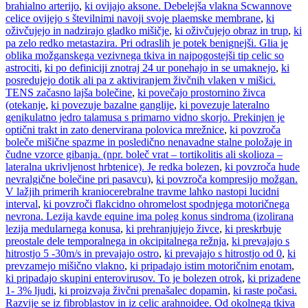
brahialno arterijo
,
ki ovijajo aksone. Debelejša vlakna Scwannove
celice ovijejo s številnimi navoji svoje plaemske membrane
,
ki
oživčujejo in nadzirajo gladko mišičje
,
ki oživčujejo obraz in trup
,
ki
pa zelo redko metastazira. Pri odraslih je potek benignejši. Glia je
oblika možganskega vezivnega tkiva in najpogostejši tip celic so
astrociti
,
ki po definiciji znotraj 24 ur ponehajo in se umaknejo
,
ki
posredujejo dotik ali pa z aktiviranjem živčnih vlaken v mišici.
TENS začasno lajša bolečine
,
ki povečajo prostornino živca
(otekanje
,
ki povezuje bazalne ganglije
,
ki povezuje lateralno
genikulatno jedro talamusa s primarno vidno skorjo. Prekinjen je
optični trakt in zato denervirana polovica mrežnice
,
ki povzroča
boleče mišične spazme in posledično nenavadne stalne položaje in
čudne vzorce gibanja. (npr. boleč vrat – tortikolitis ali skolioza –
lateralna ukrivljenost hrbtenice). Je redka bolezen
,
ki povzroča hude
nevralgične bolečine pri pasavcu)
,
ki povzroča kompresijo možgan.
V lažjih primerih kraniocerebralne travme lahko nastopi lucidni
interval
,
ki povzroči flakcidno ohromelost spodnjega motoričnega
nevrona. Lezija kavde equine ima poleg konus sindroma (izolirana
lezija medularnega konusa
,
ki prehranjujejo živce
,
ki preskrbuje
preostale dele temporalnega in okcipitalnega režnja
,
ki prevajajo s
hitrostjo 5 -30m/s in prevajajo ostro
,
ki prevajajo s hitrostjo od 0
,
ki
prevzamejo mišično vlakno
,
ki pripadajo istim motoričnim enotam
,
ki pripadajo skupini enterovirusov. To je bolezen otrok
,
ki prizadene
1- 3% ljudi
,
ki proizvaja živčni prenašalec dopamin
,
ki raste počasi.
Razvije se iz fibroblastov in iz celic arahnoidee. Od okolnega tkiva