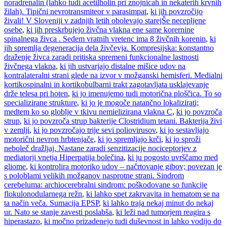
noradrenalin (lahko tudi acetilholin pri znojnicah in nekaterih krvnih
žilah). Tipični nevrotransmiteor v parasimpat
,
ki jih povzročijo
živali! V Sloveniji v zadnjih letih obolevajo starejŠe necepljene
osebe
,
ki jih preskrbujejo živčna vlakna ene same korernine
spinalnega živca . Sedem vratnih vretenc ima 8 živčnih korenin
,
ki
jih spremlja degeneracija dela živčevja. Kompresijska: konstantno
draženje živca zaradi pritiska spremeni funkcionalne lastnosti
živčnega vlakna
,
ki jih ustvarjajo distalne mišice udov na
kontralateralni strani glede na izvor v možganski hemisferi. Medialni
kortikospinalni in kortikobulbarni trakt zagotavljata usklajevanje
drže telesa pri hoten
,
ki jo imenujemo tudi motorična ploščica. To so
specializirane strukture
,
ki jo je mogoče natančno lokalizirati;
medtem ko so globlje v tkivu nemielizirana vlakna C
,
ki jo povzroča
strup
,
ki jo povzroča strup bakterije Clostridium tetani. Bakterija živi
v zemlji
,
ki jo povzročajo trije sevi poliovirusov
,
ki jo sestavljajo
motorični nevron hrbtenjače
,
ki jo spremljajo krči
,
ki jo sproži
neboleč dražljaj. Nastane zaradi senzitizacije nociceptorjev z
mediatorji vnetja Hiperpatija bolečina
,
ki ju pogosto uvrščamo med
gliome
,
ki kontrolira motoriko udov – načrtovanje gibov; povezan je
s poloblami velikih možganov nasprotne strani. Sindrom
cerebeluma: archiocerebralni sindrom: poškodovane so funkcije
flokulonodularnega režn
,
ki lahko spet zakrvavita in hematom se na
ta način veča. Sumacija EPSP
,
ki lahko traja nekaj minut do nekaj
ur. Nato se stanje zavesti poslabša
,
ki leži nad tumorjem reagira s
hiperastazo
,
ki močno prizadenejo tudi duševnost in lahko vodijo do