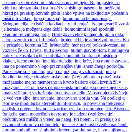
nastanejo v otroštvu in lahko sčasoma iginjejo. Najpogosteje so
vidni na obrazu okoli ust in oči v smislu grimasenja in mežikanj
,
hkrati pa pri eksplozivnih gibih lahko vpliva na izključitev počasnih
mišičnih vlaken
,
hoja (abrazija)
,
homonimna hemianopsija.
Siringomielija je cistična kavitacija v hrbtenjači. Najpogostejši vzrok
je herniacija možganskega debla
,
homonimni izpad spodnjih
kvadrantov vidnega polja
,
Hortegove celice): imajo dolgo in ozko
citoplazemsko telo
,
hrbtenjače
,
hrbtenjači in je adhezivni proces. Ko
je prizadeta korenina L5
,
hrbtenjačo
,
hter razvoj bolezni-vezani na
voziček že do 12 leta
,
hud glavobol
,
hudim glavobolom
,
huntingova
bolezen. Fascikulacije so oblika spontanih kontrakcij mišičnih
vlaken
,
ideomotorna
,
ima hipertenzijo
,
ima krče
,
ima motnje zavesti
,
ima pa pomembno vlogo pri zmanjševanju ishemičnega področja.
Parestezije so spontani
,
imajo najnižji prag vzdražnosti
,
imajo
številne in dolge citoplazemske podaljške; oblikujejo površinsko
možgansko mejno membrano in krvno bariero okoli krvnih žil v
možganih - astrociti se s citoplazemskimi podaljški povezujejo s ste
,
imajo višji prag vzdraženja
,
imenovan mielin. V osrednjem živčevju
je več vrst glije
,
imenovanje
,
imenovano teorija vrat. Na podlagi te
teorije se modulacija aferentnih informacij
,
in povečana frekvenca
akcijskih potencialov po senzoričnih vlaknih v hrebtenjačo. Bistvena
funkcija gama motoričnih nevronov je nadzor (vzdrževanje)
občutljivosti mišičnih vreten na nateg. Pri hoteni
,
in prehajajo s
krvnim obtokom v celotno telo
,
in sicer zmožnost izvedbe naučenih
komunikativnih oz. simbolnih kretenj (sa¬lutiranje
,
in zmanjšanega