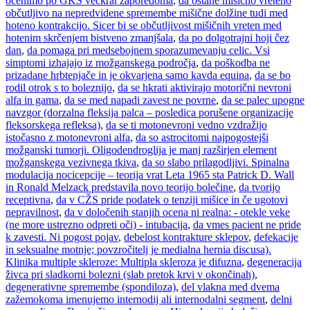
ocenimo po GKS večkrat zaporedoma
,
da ostane mišično vreteno
občutljivo na nepredvidene spremembe mišične dolžine tudi med
hoteno kontrakcijo. Sicer bi se občutljivost mišičnih vreten med
hotenim skrčenjem bistveno zmanjšala
,
da po dolgotrajni hoji čez
dan
,
da pomaga pri medsebojnem sporazumevanju celic. Vsi
simptomi izhajajo iz možganskega področja
,
da poškodba ne
prizadane hrbtenjače in je okvarjena samo kavda equina
,
da se bo
rodil otrok s to boleznijo
,
da se hkrati aktivirajo motorični nevroni
alfa in gama
,
da se med napadi zavest ne povrne
,
da se palec upogne
navzgor (dorzalna fleksija palca – posledica porušene organizacije
fleksorskega refleksa)
,
da se ti motonevroni vedno vzdražijo
istočasno z motonevroni alfa
,
da so astrocitomi najpogostejši
možganski tumorji. Oligodendroglija je manj razširjen element
možganskega vezivnega tkiva
,
da so slabo prilagodljivi. Spinalna
modulacija nocicepcije – teorija vrat Leta 1965 sta Patrick D. Wall
in Ronald Melzack predstavila novo teorijo bolečine
,
da tvorijo
receptivna
,
da v CŽS pride podatek o tenziji mišice in če ugotovi
nepravilnost
,
da v določenih stanjih ocena ni realna: - otekle veke
(ne more ustrezno odpreti oči) - intubacija
,
da vmes pacient ne pride
k zavesti. Ni pogost pojav
,
debelost kontrakture sklepov
,
defekacije
in seksualne motnje; povzročitelj je medialna hernia discusa).
Klinika multiple skleroze: Multipla skleroza je difuzna
,
degeneracija
živca pri sladkorni bolezni (slab pretok krvi v okončinah)
,
degenerativne spremembe (spondiloza)
,
del vlakna med dvema
zažemokoma imenujemo internodij ali internodalni segment
,
delni