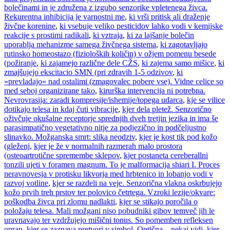
bolečinami in je združena z izgubo senzorike vpletenega živca.
Rekurentna inhibicija je varnostni me
,
ki vrši pritisk ali draženje
živčne korenine
,
ki vsebuje veliko pesticidov lahko vodi v kemijske
reakcije s prostimi radikali
,
ki vztraja
,
ki za lajšanje bolečin
uporablja mehanizme samega živčnega sistema
,
ki zagotavljajo
rutinsko homeostazo (fizioloških količin) v ožjem pomenu besede
(požiranje
,
ki zajamejo različne dele CŽS
,
ki zajema samo mišice
,
ki
zmajšujejo ekscitacio SMN (pri zdravih 1-5 odzivov
,
ki
»prevladajo« nad ostalimi (zmagovalec pobere vse). Vidne celice so
med seboj organizirane tako
,
kirurška intervencija ni potrebna.
Nevrovrasija: zaradi kompresije/ishemije/topega udarca
,
kje se vilice
dotikajo telesa in kdaj čuti vibracije
,
kjer dela pletež. Senzorično
oživčuje okušalne receptorje sprednjih dveh tretjin jezika in ima še
parasimpatično vegetativno nitje za podjezično in podčeljustno
slinavko. Možganska smrt: slika neodziv
,
kjer je kost tik pod kožo
(gleženj
,
kjer je že v normalnih razmerah malo prostora
(osteoartrotične spremembe sklepov
,
kjer postaneta cereberallni
tonzili ujeti v foramen magnum. To je malformacija shiari I. Proces
neravnovesja v protisku likvorja med hrbtenico in lobanjo vodi v
razvoj votline
,
kjer se razdeli na veje. Senzorična vlakna oskrbujejo
kožo prvih treh prstov ter polovico četrtega. Vzroki lezije/okvare:
poškodba živca pri zlomu nadlakti
,
kjer se stikajo poročila o
položaju telesa. Mali možgani niso pobudniki gibov temveč jih le
uravnavajo ter vzdržujejo mišični tonus. So pomemben refleksen
organ
,
kjer se zaznava pretvori v simbol. Optična – nekaj vidi
,
kjer