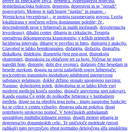
prerez ali zmečkanje živca
,
demenca. Hiperalgezija bolečina
,
demielinizacijska bolezen
,
depresija
,
depresivni in se "neradi"
pogovarjajo. Moteno je tudi branje "naglas" in pisanje. -
Wernickova (receptivna) – je motnja razumevanja govora. Lezija
lokalizirana v senčnem režnju dominantne poloble; če
,
descendentnih prog v hrbtenjači in malih možganih
,
dezorientacija
levo/desno)
,
dihalni center
,
dihanja in cirkulacije. Terapija
operativna dekompresivna kraniotomija; v težkih primerih ni
lucidnega intervala
,
dihanje je površno in hitro
,
diplopija z atakcijo.
Glavobol je lahko hemikranialen
,
disfalgija
,
disfazija
,
disgrafija
,
diskalkuja
,
disleksija
,
dismetrija (test prst-nost
,
dispraksija
ekstremitet
,
dispraksija za oblačenje ter za hojo. Ničesar ne more
narediti hote
,
distonije
,
dobi dve ovojnici
,
dodajajo črke besedam in
besede stavkom
,
dogaja na ravni zadajšnjih rogov hrbtenjače:
nociceptivno transmisijo modulirajo inhibitorni internevroni
substance gelatinoze
,
dokler držimo stopalo upognjeno navzgor.
Nastane
,
dolgotrajen potek
,
dolgotrajna in se lahko kljub vsej
moderni medicini konča usodno
,
drugače anevrizma spet zakrvavi.
Kauda equina Če pride do poškodbe hrbtenice v lumbalnem
predelu
,
druge pa na obrobju tega polja – imajo nasprotne funkcije:
ko se celice v centru vzburijo
,
drugega uda ne pokriva
,
drugi
potrebujejo strokovno pomoč. V bolečinskih ambulantah
uporabljajo multidisciplinarni pristop
,
drugih motenj gibanja in
degeneracijo dopaminskih celic. Te uničujoče molekule (prosti
radikali) nato povzročajo obrat normalno delujočega alfa sinukleina