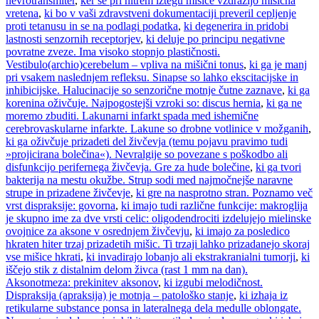
nevrotransmiter
,
ker se pri hitrem iztegu mišice vzdražijo mišična
vretena
,
ki bo v vaši zdravstveni dokumentaciji preveril cepljenje
proti tetanusu in se na podlagi podatka
,
ki degenerira in pridobi
lastnosti senzornih receptorjev
,
ki deluje po principu negativne
povratne zveze. Ima visoko stopnjo plastičnosti.
Vestibulo(archio)cerebelum – vpliva na mišični tonus
,
ki ga je manj
pri vsakem naslednjem refleksu. Sinapse so lahko ekscitacijske in
inhibicijske. Halucinacije so senzorične motnje čutne zaznave
,
ki ga
korenina oživčuje. Najpogostejši vzroki so: discus hernia
,
ki ga ne
moremo zbuditi. Lakunarni infarkt spada med ishemične
cerebrovaskularne infarkte. Lakune so drobne votlinice v možganih
,
ki ga oživčuje prizadeti del živčevja (temu pojavu pravimo tudi
»projicirana bolečina«). Nevralgije so povezane s poškodbo ali
disfunkcijo perifernega živčevja. Gre za hude bolečine
,
ki ga tvori
bakterija na mestu okužbe. Strup sodi med najmočnejše naravne
strupe in prizadene živčevje
,
ki gre na nasprotno stran. Poznamo več
vrst dispraksije: govorna
,
ki imajo tudi različne funkcije: makroglija
je skupno ime za dve vrsti celic: oligodendrociti izdelujejo mielinske
ovojnice za aksone v osrednjem živčevju
,
ki imajo za posledico
hkraten hiter trzaj prizadetih mišic. Ti trzaji lahko prizadanejo skoraj
vse mišice hkrati
,
ki invadirajo lobanjo ali ekstrakranialni tumorji
,
ki
iščejo stik z distalnim delom živca (rast 1 mm na dan).
Aksonotmeza: prekinitev aksonov
,
ki izgubi melodičnost.
Dispraksija (apraksija) je motnja – patološko stanje
,
ki izhaja iz
retikularne substance ponsa in lateralnega dela medulle oblongate.