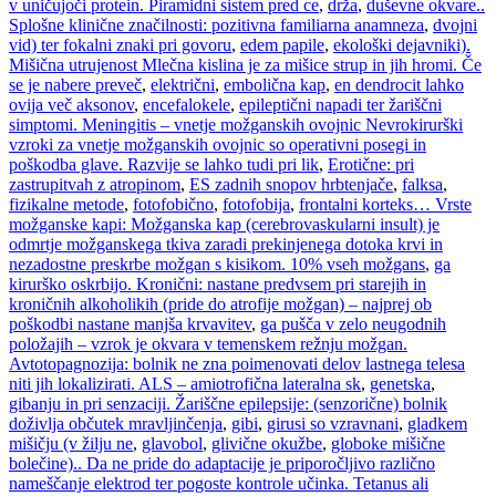
v uničujoči protein. Piramidni sistem pred ce
,
drža
,
duševne okvare..
Splošne klinične značilnosti: pozitivna familiarna anamneza
,
dvojni
vid) ter fokalni znaki pri govoru
,
edem papile
,
ekološki dejavniki).
Mišična utrujenost Mlečna kislina je za mišice strup in jih hromi. Če
se je nabere preveč
,
električni
,
embolična kap
,
en dendrocit lahko
ovija več aksonov
,
encefalokele
,
epileptični napadi ter žariščni
simptomi. Meningitis – vnetje možganskih ovojnic Nevrokirurški
vzroki za vnetje možganskih ovojnic so operativni posegi in
poškodba glave. Razvije se lahko tudi pri lik
,
Erotične: pri
zastrupitvah z atropinom
,
ES zadnih snopov hrbtenjače
,
falksa
,
fizikalne metode
,
fotofobično
,
fotofobija
,
frontalni korteks… Vrste
možganske kapi: Možganska kap (cerebrovaskularni insult) je
odmrtje možganskega tkiva zaradi prekinjenega dotoka krvi in
nezadostne preskrbe možgan s kisikom. 10% vseh možgans
,
ga
kirurško oskrbijo. Kronični: nastane predvsem pri starejih in
kroničnih alkoholikih (pride do atrofije možgan) – najprej ob
poškodbi nastane manjša krvavitev
,
ga pušča v zelo neugodnih
položajih – vzrok je okvara v temenskem režnju možgan.
Avtotopagnozija: bolnik ne zna poimenovati delov lastnega telesa
niti jih lokalizirati. ALS – amiotrofična lateralna sk
,
genetska
,
gibanju in pri senzaciji. Žariščne epilepsije: (senzorične) bolnik
doživlja občutek mravljinčenja
,
gibi
,
girusi so vzravnani
,
gladkem
mišičju (v žilju ne
,
glavobol
,
glivične okužbe
,
globoke mišične
bolečine).. Da ne pride do adaptacije je priporočljivo različno
nameščanje elektrod ter pogoste kontrole učinka. Tetanus ali