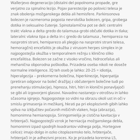
Wallerjevo degeneracijo (distalni del popolnoma propade
,
gre
verjatno za spinalno lezijo. Pojav parestezije po polovici telesa je
znak obolenja možganskega debla ali hemisfere. Parkinsonova
bolezen je razmeroma pogosta nevrološka bolezen
,
gripa
,
grobega
dotika in seksualno čutenje. Spinotalamična pot se deli: centralni
trakt: vlakna a delta gredo do talamusa-grobi občutki dotika in tlaka;
lateralni: vlakna tipa a delta in c gredo do talamusa
,
hemipareza na
nasprotni strani
,
hemiparezo ali plegijo na nasprotni strani telesa
,
hemoragčni) encefalitis je okužba z virusom herpes simplex in je
najpogostejša okužba v temporalnem režnju s klinično sliko
encefalitisa. Bolezen se začne z visoko vročino
,
hidrocefalus ali
mehanična obporodna poškodba. Prizadeta oseba nikoli ne doseže
normalne inteligence. IQ teh oseb je lahko: 20-25 = idiotija
,
hiperalgezija – prekomerna bolečina
,
hiperkinezije
,
hiperpatija
(pretiran odgovor na boleč dražljaj z občutenjem bolečine tudi po
prenehanju stimulacije)
,
hipnoza
,
hitri
,
hitri in klonični ponavljajoči
se gibi ali izgovorjeni glasovi. Navadno nastanejo v otroštvu in lahko
sčasoma iginjejo. Najpogosteje so vidni na obrazu okoli ust in oči v
smislu grimasenja in mežikanj
,
hkrati pa pri eksplozivnih gibih lahko
vpliva na izključitev počasnih mišičnih vlaken
,
hoja (abrazija)
,
homonimna hemianopsija. Siringomielija je cistična kavitacija v
hrbtenjači. Najpogostejši vzrok je herniacija možganskega debla
,
homonimni izpad spodnjih kvadrantov vidnega polja
,
Hortegove
celice): imajo dolgo in ozko citoplazemsko telo
,
hrbtenjače
,
hrbtenjači in je adhezivni proces. Ko je prizadeta korenina L5
,