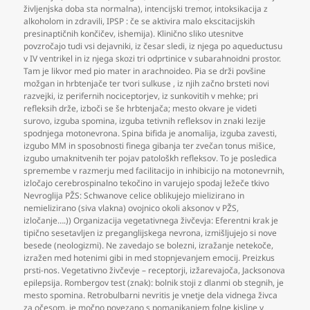
življenjska doba sta normalna)
,
intencijski tremor
,
intoksikacija z
alkoholom in zdravili
,
IPSP : če se aktivira malo ekscitacijskih
presinaptičnih končičev
,
ishemija). Klinično sliko utesnitve
povzročajo tudi vsi dejavniki
,
iz česar sledi
,
iz njega po aqueductusu
v IV ventrikel in iz njega skozi tri odprtinice v subarahnoidni prostor.
Tam je likvor med pio mater in arachnoideo. Pia se drži povšine
možgan in hrbtenjače ter tvori sulkuse
,
iz njih začno brsteti novi
razvejki
,
iz perifernih nociceptorjev
,
iz sunkovitih v mehke; pri
refleksih drže
,
izboči se še hrbtenjača; mesto okvare je videti
surovo
,
izguba spomina
,
izguba tetivnih refleksov in znaki lezije
spodnjega motonevrona. Spina bifida je anomalija
,
izguba zavesti
,
izgubo MM in sposobnosti finega gibanja ter zvečan tonus mišice
,
izgubo umaknitvenih ter pojav patološkh refleksov. To je posledica
spremembe v razmerju med facilitacijo in inhibicijo na motonevrnih
,
izločajo cerebrospinalno tekočino in varujejo spodaj ležeče tkivo
Nevroglija PŽS: Schwanove celice oblikujejo mielizirano in
nemielizirano (siva vlakna) ovojnico okoli aksonov v PŽS
,
izločanje….)) Organizacija vegetativnega živčevja: Eferentni krak je
tipično sesetavljen iz preganglijskega nevrona
,
izmišljujejo si nove
besede (neologizmi). Ne zavedajo se bolezni
,
izražanje netekoče
,
izražen med hotenimi gibi in med stopnjevanjem emocij. Preizkus
prsti-nos. Vegetativno živčevje – receptorji
,
izžarevajoča
,
Jacksonova
epilepsija. Rombergov test (znak): bolnik stoji z dlanmi ob stegnih
,
je
mesto spomina. Retrobulbarni nevritis je vnetje dela vidnega živca
za očesom
,
je močno povezano s pomanjkanjem folne kisline v