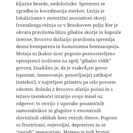
ključne besede, nedoločnike. Spremeni se
zgradba in koordinacija stavkov. Lezija je
lokalizirana v motorični asociativni skorji
frontalnega režnja oz v Brockovem polju Ker je
okvara praviloma blizu gibalne skorje in kapsule
interne, Brocovo disfazijo praviloma spremlja
desna hemipareza in homonimna hemianopsija.
Motnja ni (kakor sicer pogosto poenostavljeno
opisujemo) izolirana na zgolj “gibalni vidik”
govora, ZnaÄilno je, da je vsakrÅ¡en govor
(spontan, imenovanje, ponavljanje) zatikajoč
(netekoč), v najtežjem primeru pa celo povsem
odsoten. Bolniki z Brocovo afazijo počasi in s
težavo (netekoče) izrazijo svojo misel oz.
odgovor; to storijo z uporabo posamičnih
samostalnikov in glagolov v enostavnih
slovničnih oblikah brez veznih členov. Pogosto
so frustrirani, nejevoljni, depresivni in se
“neradi” pogovarjajo. Moteno je tudi branje