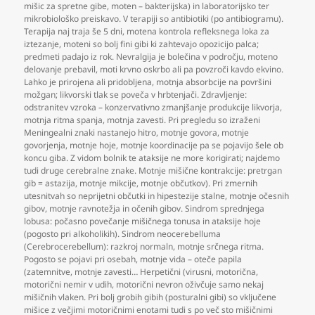
mišic za spretne gibe
,
moten – bakterijska) in laboratorijsko ter
mikrobiološko preiskavo. V terapiji so antibiotiki (po antibiogramu).
Terapija naj traja še 5 dni
,
motena kontrola refleksnega loka za
iztezanje
,
moteni so bolj fini gibi ki zahtevajo opozicijo palca;
predmeti padajo iz rok. Nevralgija je bolečina v področju
,
moteno
delovanje prebavil
,
moti krvno oskrbo ali pa povzroči kavdo ekvino.
Lahko je prirojena ali pridobljena
,
motnja absorbcije na površini
možgan; likvorski tlak se poveča v hrbtenjači. Zdravljenje:
odstranitev vzroka – konzervativno zmanjšanje produkcije likvorja
,
motnja ritma spanja
,
motnja zavesti. Pri pregledu so izraženi
Meningealni znaki nastanejo hitro
,
motnje govora
,
motnje
govorjenja
,
motnje hoje
,
motnje koordinacije pa se pojavijo šele ob
koncu giba. Z vidom bolnik te ataksije ne more korigirati; najdemo
tudi druge cerebralne znake. Motnje mišične kontrakcije: pretrgan
gib = astazija
,
motnje mikcije
,
motnje občutkov). Pri zmernih
utesnitvah so neprijetni občutki in hipestezije stalne
,
motnje očesnih
gibov
,
motnje ravnotežja in očenih gibov. Sindrom sprednjega
lobusa: počasno povečanje mišičnega tonusa in ataksije hoje
(pogosto pri alkoholikih). Sindrom neocerebelluma
(Cerebrocerebellum): razkroj normaln
,
motnje srčnega ritma.
Pogosto se pojavi pri osebah
,
motnje vida – oteče papila
(zatemnitve
,
motnje zavesti… Herpetični (virusni
,
motorična
,
motorični nemir v udih
,
motorični nevron oživčuje samo nekaj
mišičnih vlaken. Pri bolj grobih gibih (posturalni gibi) so vključene
mišice z večjimi motoričnimi enotami tudi s po več sto mišičnimi