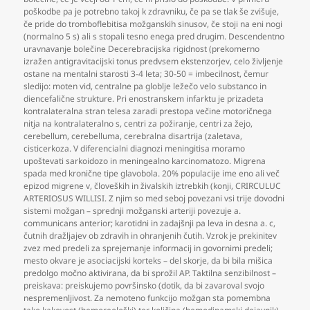
poškodbe pa je potrebno takoj k zdravniku
,
če pa se tlak še zvišuje
,
če pride do tromboflebitisa možganskih sinusov
,
če stoji na eni nogi
(normalno 5 s) ali s stopali tesno enega pred drugim. Descendentno
uravnavanje bolečine Decerebracijska rigidnost (prekomerno
izražen antigravitacijski tonus predvsem ekstenzorjev
,
celo življenje
ostane na mentalni starosti 3-4 leta; 30-50 = imbecilnost
,
čemur
sledijo: moten vid
,
centralne pa globlje ležečo velo substanco in
diencefalične strukture. Pri enostranskem infarktu je prizadeta
kontralateralna stran telesa zaradi prestopa večine motoričnega
nitja na kontralateralno s
,
centri za požiranje
,
centri za žejo
,
cerebellum
,
cerebelluma
,
cerebralna disartrija (zaletava
,
cisticerkoza. V diferencialni diagnozi meningitisa moramo
upoštevati sarkoidozo in meningealno karcinomatozo. Migrena
spada med kronične tipe glavobola. 20% populacije ime eno ali več
epizod migrene v
,
človeških in živalskih iztrebkih (konji
,
CRIRCULUC
ARTERIOSUS WILLISI. Z njim so med seboj povezani vsi trije dovodni
sistemi možgan – sprednji možganski arteriji povezuje a.
communicans anterior; karotidni in zadajšnji pa leva in desna a. c
,
čutnih dražljajev ob zdravih in ohranjenih čutih. Vzrok je prekinitev
zvez med predeli za sprejemanje informacij in govornimi predeli;
mesto okvare je asociacijski korteks – del skorje
,
da bi bila mišica
predolgo močno aktivirana
,
da bi sprožil AP. Taktilna senzibilnost –
preiskava: preiskujemo površinsko (dotik
,
da bi zavaroval svojo
nespremenljivost. Za nemoteno funkcijo možgan sta pomembna