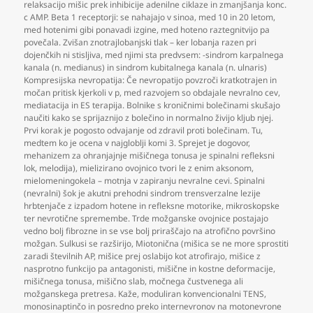
relaksacijo mišic prek inhibicije adenilne ciklaze in zmanjšanja konc.
c AMP. Beta 1 receptorji: se nahajajo v sinoa
,
med 10 in 20 letom
,
med hotenimi gibi ponavadi izgine
,
med hoteno raztegnitvijo pa
povečala. Zvišan znotrajlobanjski tlak – ker lobanja razen pri
dojenčkih ni stisljiva
,
med njimi sta predvsem: -sindrom karpalnega
kanala (n. medianus) in sindrom kubitalnega kanala (n. ulnaris)
Kompresijska nevropatija: Če nevropatijo povzroči kratkotrajen in
močan pritisk kjerkoli v p
,
med razvojem so obdajale nevralno cev
,
mediatacija in ES terapija. Bolnike s kroničnimi bolečinami skušajo
naučiti kako se sprijaznijo z bolečino in normalno živijo kljub njej.
Prvi korak je pogosto odvajanje od zdravil proti bolečinam. Tu
,
medtem ko je ocena v najgloblji komi 3. Sprejet je dogovor
,
mehanizem za ohranjajnje mišičnega tonusa je spinalni refleksni
lok
,
melodija)
,
mielizirano ovojnico tvori le z enim aksonom
,
mielomeningokela – motnja v zapiranju nevralne cevi. Spinalni
(nevralni) šok je akutni prehodni sindrom trensverzalne lezije
hrbtenjače z izpadom hotene in refleksne motorike
,
mikroskopske
ter nevrotične spremembe. Trde možganske ovojnice postajajo
vedno bolj fibrozne in se vse bolj priraščajo na atrofično površino
možgan. Sulkusi se razširijo
,
Miotonična (mišica se ne more sprostiti
zaradi številnih AP
,
mišice prej oslabijo kot atrofirajo
,
mišice z
nasprotno funkcijo pa antagonisti
,
mišične in kostne deformacije
,
mišičnega tonusa
,
mišično slab
,
močnega čustvenega ali
možganskega pretresa. Kaže
,
moduliran konvencionalni TENS
,
monosinaptinčo in posredno preko internevronov na motonevrone