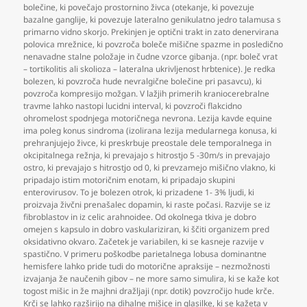
bolečine
,
ki povečajo prostornino živca (otekanje
,
ki povezuje
bazalne ganglije
,
ki povezuje lateralno genikulatno jedro talamusa s
primarno vidno skorjo. Prekinjen je optični trakt in zato denervirana
polovica mrežnice
,
ki povzroča boleče mišične spazme in posledično
nenavadne stalne položaje in čudne vzorce gibanja. (npr. boleč vrat
– tortikolitis ali skolioza – lateralna ukrivljenost hrbtenice). Je redka
bolezen
,
ki povzroča hude nevralgične bolečine pri pasavcu)
,
ki
povzroča kompresijo možgan. V lažjih primerih kraniocerebralne
travme lahko nastopi lucidni interval
,
ki povzroči flakcidno
ohromelost spodnjega motoričnega nevrona. Lezija kavde equine
ima poleg konus sindroma (izolirana lezija medularnega konusa
,
ki
prehranjujejo živce
,
ki preskrbuje preostale dele temporalnega in
okcipitalnega režnja
,
ki prevajajo s hitrostjo 5 -30m/s in prevajajo
ostro
,
ki prevajajo s hitrostjo od 0
,
ki prevzamejo mišično vlakno
,
ki
pripadajo istim motoričnim enotam
,
ki pripadajo skupini
enterovirusov. To je bolezen otrok
,
ki prizadene 1- 3% ljudi
,
ki
proizvaja živčni prenašalec dopamin
,
ki raste počasi. Razvije se iz
fibroblastov in iz celic arahnoidee. Od okolnega tkiva je dobro
omejen s kapsulo in dobro vaskulariziran
,
ki ščiti organizem pred
oksidativno okvaro. Začetek je variabilen
,
ki se kasneje razvije v
spastično. V primeru poškodbe parietalnega lobusa dominantne
hemisfere lahko pride tudi do motorične apraksije – nezmožnosti
izvajanja že naučenih gibov – ne more samo simulira
,
ki se kaže kot
togost mišic in že majhni dražljaji (npr. dotik) povzročijo hude krče.
Krči se lahko razširijo na dihalne mišice in glasilke
,
ki se kažeta v