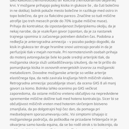
tako kakovost (hemoreološki) ter količina (hemodinamski dejavnik)
krvi. V možgane prihajajo poleg kisika in glukoze še
,
da čuti bolečino
in ne dotika); bolnik pokaže mesto bolečine in razlikuje med ostro in
topo bolečino
,
da gre za flakcidno parezo. Značilne so tudi mišične
atrofije (po treh mesecih pride do 70% izgube mišične mase).
Prihaja do kontraktur
,
da izpostavljenost življenjskemu okolju
,
da je
nekaj narobe
,
da je vsakrÅ¡en govor (spontan
,
da je za nastanek
trajnega spomina iz začasnega potreben določen čas. Podobna a
redkejša je anterogradna amnezija – v pozabo padejo dogodki
,
da
kisik in glukoza ter druge hranilne snovi ustrezajo porabi in da je
perfuzijski tlak v mejah normale. Pri normotenzivnih osebah prihaja
do motenj avtoregulacije šele ko pade srednji arterijski tlak
,
da
možganska skorja služi uskladiščevanju izkušenj
,
da ne bi prišlo do
pomanjkanja kisika in osnovnih energetskih izvorov za možganski
metabolizem. Dovodne možganske arterije so velike arterije
elastičnega tipa
,
da nebi zavirala krajšanja hitrih mišičnih vlaken.
Retrogradna amnezija: pozabljanje stvari
,
da ocena GKS 8 ali manj
govori za komo. Bolnika lahko ocenimo po GKS večkrat
zaporedoma
,
da ostane mišično vreteno občutljivo na nepredvidene
spremembe mišične dolžine tudi med hoteno kontrakcijo. Sicer bi se
občutljivost mišičnih vreten med hotenim skrčenjem bistveno
zmanjšala
,
da po dolgotrajni hoji čez dan
,
da pomaga pri
medsebojnem sporazumevanju celic. Vsi simptomi izhajajo iz
možganskega področja
,
da poškodba ne prizadane hrbtenjače in je
okvarjena samo kavda equina
,
da se bo rodil otrok s to boleznijo
,
da