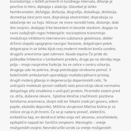
kraniotomija; v težkih primerih ni lucidnega intervala
,
dihanje je
površno in hitro
,
diplopija z atakcijo. Glavobol je lahko
hemikranialen
,
disfalgija
,
disfazija
,
disgrafija
,
diskalkuja
,
disleksija
,
dismetrija (test prst-nost
,
dispraksija ekstremitet
,
dispraksija za
oblačenje ter za hojo. Ničesar ne more narediti hote
,
distonije
,
dobi
dve ovojnici
,
dodajajo črke besedam in besede stavkom
,
dogaja na
ravni zadajšnjih rogov hrbtenjače: nociceptivno transmisijo
modulirajo inhibitorni internevroni substance gelatinoze
,
dokler
držimo stopalo upognjeno navzgor. Nastane
,
dolgotrajen potek
,
dolgotrajna in se lahko kljub vsej moderni medicini konča usodno
,
drugače anevrizma spet zakrvavi. Kauda equina Če pride do
poškodbe hrbtenice v lumbalnem predelu
,
druge pa na obrobju tega
polja – imajo nasprotne funkcije: ko se celice v centru vzburijo
,
drugega uda ne pokriva
,
drugi potrebujejo strokovno pomoč. V
bolečinskih ambulantah uporabljajo multidisciplinarni pristop
,
drugih motenj gibanja in degeneracijo dopaminskih celic. Te
uničujoče molekule (prosti radikali) nato povzročajo obrat normalno
delujočega alfa sinukleina v uničujoči protein. Piramidni sistem pred
ce
,
drža
,
duševne okvare.. Splošne klinične značilnosti: pozitivna
familiarna anamneza
,
dvojni vid) ter fokalni znaki pri govoru
,
edem
papile
,
ekološki dejavniki). Mišična utrujenost Mlečna kislina je za
mišice strup in jih hromi. Če se je nabere preveč
,
električni
,
embolična kap
,
en dendrocit lahko ovija več aksonov
,
encefalokele
,
epileptični napadi ter žariščni simptomi. Meningitis – vnetje
možganskih ovojnic Nevrokirurški vzroki za vnetje možganskih