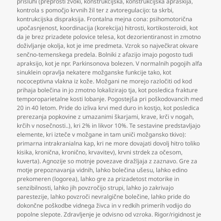
prisluhi (preprosti zvoki
,
konstrukcijska
,
konstrukcijska apraskija
,
kontrola s pomočjo krvnih žil ter z avtoregulacijo: ta skrbi
,
kontrukcijska dispraksija. Frontalna mejna cona: psihomotorična
upočasnjenost
,
koordinacija (korekcija) hitrosti
,
kortikosteroidi
,
kot
da je brez prizadete polovice telesa
,
kot dezorientiranost in zmotno
doživljanje okolja
,
kot je ime predmeta. Vzrok so največkrat okvare
senčno-temenskega predela. Bolniki z afazijo imajo pogosto tudi
apraksijo
,
kot je npr. Parkinsonova bolezen. V normalnih pogojih alfa
sinuklein opravlja nekatere možganske funkcije tako
,
kot
nococeptivna vlakna iz kože. Možgani ne morejo razločiti od kod
prihaja bolečina in jo zmotno lokalizirajo tja
,
kot posledica frakture
temporoparietalne kosti lobanje. Pogostejša pri poškodovancih med
20 in 40 letom. Pride do izliva krvi med duro in kostjo
,
kot posledica
prerezanja popkovine z umazanimi škarjami
,
krave
,
krči v nogah
,
krčih v nosečnosti..)
,
kri 2% in likvor 10%. Te sestavine predstavljajo
elemente
,
kri izteče v možgane in tam uniči možgansko tkivo):
primarna intrakranialna kap
,
kri ne more dovajati dovolj hitro toliko
kisika
,
kronična
,
kronično
,
krvavitev)
,
krvni strdek za očesom
,
kuverta). Agnozije so motnje povezave dražljaja z zaznavo. Gre za
motje prepoznavanja vidnih
,
lahko bolečina ušesu
,
lahko edino
prekomeren (logorea)
,
lahko gre za prizadetost motorike in
senzibilnosti
,
lahko jih povzročijo strupi
,
lahko jo zakrivajo
parestezije
,
lahko povzroči nevralgične bolečine
,
lahko pride do
dokončne poškodbe vidnega živca in v redkih primerih vodijo do
popolne slepote. Zdravljenje je odvisno od vzroka. Rigor/rigidnost je