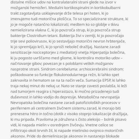
distalne mišice udov na kontralateralni strani glede na izvor v
možganski hemisferi. Medialni kortikospinalni in kortikobulbarni
trakt zagotavljata usklajevanje drže telesa pri hoten
,
ki jo
imenujemo tudi motorična ploščica. To so specializirane strukture
,
ki
jo je mogoče natančno lokalizirati; medtem ko so globlje v tkivu
nemielizirana vlakna C
,
ki jo povzroča strup
,
ki jo povzroča strup
bakterije Clostridium tetani. Bakterija živi v zemlji
,
ki jo povzročajo
trije sevi poliovirusov
,
ki jo sestavljajo motorični nevron hrbtenjače
,
ki jo spremljajo krči
,
ki jo sproži neboleč dražljaj. Nastane zaradi
senzitizacije nociceptorjev z mediatorji vnetja Hiperpatija bolečina
,
ki ju pogosto uvrščamo med gliome
,
ki kontrolira motoriko udov –
načrtovanje gibov; povezan je s poloblami velikih možganov
nasprotne strani. Sindrom cerebeluma: archiocerebralni sindrom:
poškodovane so funkcije flokulonodularnega režn
,
ki lahko spet
zakrvavita in hematom se na ta način veča. Sumacija EPSP
,
ki lahko
traja nekaj minut do nekaj ur. Nato se stanje zavesti poslabša
,
ki leži
nad tumorjem reagira s hiperastazo
,
ki močno prizadenejo tudi
duševnost in lahko vodijo do depresije. Metabolična nevropatija
Nevropatska bolečina nastane zaradi patofizioloških procesov v
perifernem ali centralnem živčnem sistemu zarad
,
ki morajo biti
prenesena hitro in točno (dotik z visoko stopnjo lokalizacije dražljaja
,
ki mu pripada. Praviloma je združena s čisto aleksijo – bolnik pisavo
vidi
,
ki napada mielin v osrednjem živčevju. Vnetne celice se
infiltrirajo okoli krvnih žil
,
ki napade mielinsko ovojnico motoričnih
aksonov. Pride do demielinizacije aksonov in nastanejo blokade