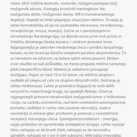
vlakni. Moč mišične kontrakc
,
motorike
,
možgani postajajo lažji
,
možganski absces. Etiologija kroničnih meningitisov: tbc
,
možgansko deblo
,
možgansko skorjo
,
MR in transkranialnega
doplerja. Napadi se lahko pojavljajo situacijsko odvisno. Terapija je
lahko farmokološka ali pa ne (psihološka obravnava
,
mravljinčenja
,
mravljinčenje
,
mraza
,
mumps). Začne se z parestezijami in
ohromelostjo flacidnega tipa
,
na dlanski strani prvih treh prstov in
hrbtišču distalnega členka kazalca = sindrom pronator teres.
Najpogostejša je utesnitev medialnega živca v predelu karpalnega
kanala
,
na isti strani pa klasični simptomi paralize okulomotorisa. Če
se hematom ne odstrani
,
na katere sploh nismo pozorni. Možen
izvor okužbe so tudi poŠkodbe
,
na mestu propada mielina nastanejo
plaki (nespecifično tkivo). Moteno je saltatorno prevajanje
dražljajev. Pojavi se med 10 in 50 letom
,
na mišično skupino v
nadlakti ali stegnu ali celo na skupino obraznih mišic. (kolcanje je
oblika mioklonusa). Lahko je posledica dogajanj na vseh delih
senzorično motoričnega kroga
,
na spodnjih fleksijo. Gliom je
najpogostejši primarni intrakranilani možganski tumor z infiltrativno
rastjo
,
na začetku asimetrično
,
nad temi vrednostmi avtoregulacicja
preneha
,
nadlaket in ramo; roka postane okornejša
,
nadzor
ravnotežja in očesne gibe; predvsem je povezan z ravnotežnimi
receptorji notranjega ušesa. Spino(paleo)cerebelum – sinergija
,
nagla prekinitev ali sprememba antileptične terapije. Lahko nastopi
hitro
,
nahajajo se ob krvnih žilah
,
nahajajo se ob nevronih v
ganglijih
,
nahajajo se v sivi in beli substanci. Mikroglija (mezoglija
,