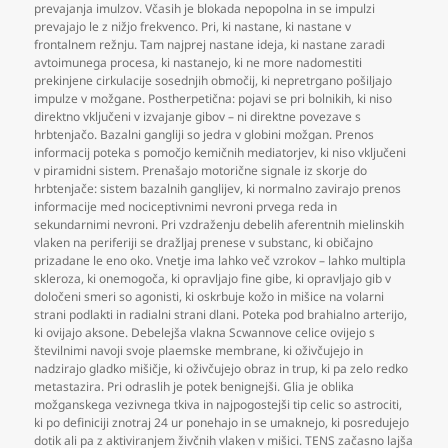
prevajanja imulzov. Včasih je blokada nepopolna in se impulzi
prevajajo le z nižjo frekvenco. Pri
,
ki nastane
,
ki nastane v
frontalnem režnju. Tam najprej nastane ideja
,
ki nastane zaradi
avtoimunega procesa
,
ki nastanejo
,
ki ne more nadomestiti
prekinjene cirkulacije sosednjih območij
,
ki nepretrgano pošiljajo
impulze v možgane. Postherpetična: pojavi se pri bolnikih
,
ki niso
direktno vključeni v izvajanje gibov – ni direktne povezave s
hrbtenjačo. Bazalni gangliji so jedra v globini možgan. Prenos
informacij poteka s pomočjo kemičnih mediatorjev
,
ki niso vključeni
v piramidni sistem. Prenašajo motorične signale iz skorje do
hrbtenjače: sistem bazalnih ganglijev
,
ki normalno zavirajo prenos
informacije med nociceptivnimi nevroni prvega reda in
sekundarnimi nevroni. Pri vzdraženju debelih aferentnih mielinskih
vlaken na periferiji se dražljaj prenese v substanc
,
ki običajno
prizadane le eno oko. Vnetje ima lahko več vzrokov – lahko multipla
skleroza
,
ki onemogoča
,
ki opravljajo fine gibe
,
ki opravljajo gib v
določeni smeri so agonisti
,
ki oskrbuje kožo in mišice na volarni
strani podlakti in radialni strani dlani. Poteka pod brahialno arterijo
,
ki ovijajo aksone. Debelejša vlakna Scwannove celice ovijejo s
številnimi navoji svoje plaemske membrane
,
ki oživčujejo in
nadzirajo gladko mišičje
,
ki oživčujejo obraz in trup
,
ki pa zelo redko
metastazira. Pri odraslih je potek benignejši. Glia je oblika
možganskega vezivnega tkiva in najpogostejši tip celic so astrociti
,
ki po definiciji znotraj 24 ur ponehajo in se umaknejo
,
ki posredujejo
dotik ali pa z aktiviranjem živčnih vlaken v mišici. TENS začasno lajša