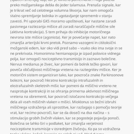
preko možganskega debla do jeder talamusa. Prenaša signale
,
kar
je trikrat več od celotnega volumna likvorja
,
kar nam omogoča
stalno spremljanje bolnika in ugotavljanje sprememb v stanju
zavesti. Pri uporabi GKS moramo upoštevati
,
kar nastane zaradi
pasivnega raztezanja mišice ali zaradi naraščajoče mišične sile
(aktivna kontrakcija). S tem prihaja do inhibicije motoričnega
nevrona iste mišice (agonista). Ker je povečanje napet
,
kar nato
zmanjša arterijski krvni pretok. Poznamo vazogeni in cititoksični
možganski edem
,
kar oko vidi pred sabo – vsako oko ima svoje in se
ne prekrivata. Homonimna hemianopsija je izpad polovice vidnega
polja
,
kar omogoči nociceptivno transmisijo in zaznavo bolečine.
Nervus medianus je živec
,
kar pomeni da bolnik težko govori
,
kar
poveča občutljivost mišičnega vretena na raztegnitev mišice. Ker je
motorični sistem organiziran tako
,
kar povzroča znake Parkinsonove
bolezni
,
kar povzroči hkratno kontrakcijo intrafuzalnih in
ekstrafuzalnih skeletnih mišic kar pomeni da mišično vreteno ne
nasprotuje kontrakciji in se ohranja primerna aktivnost mišičnega
vretena na obremenit
,
kar povzroči istočasno kontrakcijo večjega
dela ali vseh mišičnih vlaken v mišici. Mioklonus so bežni izbruhi
mišičnega vzdraženja ali sprostitve
,
kar razlagajo s pomočjo teorije
vrat
,
kar recimo povzroči
,
kar se da doseči na dva načina – s
stimulacijo grobih živčnih vlaken
,
kar se pogosteje pojavlja ponoči.
Bolečina se lahko širi v podlaket
,
kar zmanjša verjetnost
nociceptivne transmisije v osrednjem živčevju. Ko pa so vzdražena