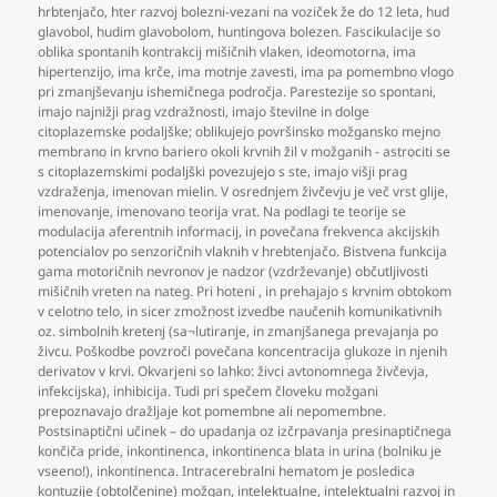
hrbtenjačo
,
hter razvoj bolezni-vezani na voziček že do 12 leta
,
hud
glavobol
,
hudim glavobolom
,
huntingova bolezen. Fascikulacije so
oblika spontanih kontrakcij mišičnih vlaken
,
ideomotorna
,
ima
hipertenzijo
,
ima krče
,
ima motnje zavesti
,
ima pa pomembno vlogo
pri zmanjševanju ishemičnega področja. Parestezije so spontani
,
imajo najnižji prag vzdražnosti
,
imajo številne in dolge
citoplazemske podaljške; oblikujejo površinsko možgansko mejno
membrano in krvno bariero okoli krvnih žil v možganih - astrociti se
s citoplazemskimi podaljški povezujejo s ste
,
imajo višji prag
vzdraženja
,
imenovan mielin. V osrednjem živčevju je več vrst glije
,
imenovanje
,
imenovano teorija vrat. Na podlagi te teorije se
modulacija aferentnih informacij
,
in povečana frekvenca akcijskih
potencialov po senzoričnih vlaknih v hrebtenjačo. Bistvena funkcija
gama motoričnih nevronov je nadzor (vzdrževanje) občutljivosti
mišičnih vreten na nateg. Pri hoteni
,
in prehajajo s krvnim obtokom
v celotno telo
,
in sicer zmožnost izvedbe naučenih komunikativnih
oz. simbolnih kretenj (sa¬lutiranje
,
in zmanjšanega prevajanja po
živcu. Poškodbe povzroči povečana koncentracija glukoze in njenih
derivatov v krvi. Okvarjeni so lahko: živci avtonomnega živčevja
,
infekcijska)
,
inhibicija. Tudi pri spečem človeku možgani
prepoznavajo dražljaje kot pomembne ali nepomembne.
Postsinaptični učinek – do upadanja oz izčrpavanja presinaptičnega
končiča pride
,
inkontinenca
,
inkontinenca blata in urina (bolniku je
vseeno!)
,
inkontinenca. Intracerebralni hematom je posledica
kontuzije (obtolčenine) možgan
,
intelektualne
,
intelektualni razvoj in