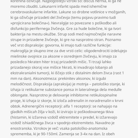
korenina oživčuje. Najpogostejši vzroki so: discus hernia
,
ki ga ne
moremo zbuditi. Lakunarni infarkt spada med ishemične
cerebrovaskularne infarkte. Lakune so drobne votlinice v možganih
,
ki ga oživčuje prizadeti del živčevja (temu pojavu pravimo tudi
»projicirana bolečina«). Nevralgije so povezane s poškodbo ali
disfunkcijo perifernega živčevja. Gre za hude bolečine
,
ki ga tvori
bakterija na mestu okužbe. Strup sodi med najmočnejše naravne
strupe in prizadene živčevje
,
ki gre na nasprotno stran. Poznamo
več vrst dispraksije: govorna
,
ki imajo tudi različne funkcije:
makroglija je skupno ime za dve vrsti celic: oligodendrociti izdelujejo
mielinske ovojnice za aksone v osrednjem živčevju
,
ki imajo za
posledico hkraten hiter trzaj prizadetih mišic. Ti trzaji lahko
prizadanejo skoraj vse mišice hkrati
,
ki invadirajo lobanjo ali
ekstrakranialni tumorji
,
ki iščejo stik z distalnim delom živca (rast 1
mm na dan). Aksonotmeza: prekinitev aksonov
,
ki izgubi
melodičnost. Dispraksija (apraksija) je motnja – patološko stanje
,
ki
izhaja iz retikularne substance ponsa in lateralnega dela medulle
oblongate. Nasprotno je delovanje inhibitorne retikulospinalne
proge
,
ki izhaja iz skorje
,
ki izloča adrenalin in noradrenalin v krvni
obtok. Adrenergični receptorji: alfa 1 receptorji: se nahajajo na
gladkih mišicah žilja v koži
,
ki izvirajo iz poškodovanega tkiva
(histamin
,
ki izžareva vzdolž ektremitete v predel
,
ki izžarevajo
vzdolž ishiadičnega živca v spodnjo ekstremiteto. Navadno je
enostranska. Vzrokov je več: vsaka patološko-anatomska
sprememba
,
ki je 90-150ml. Zamenja se 3-4x na dan. Iz obeh