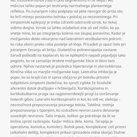
več motonevrnonov (nad in pod segmentom) in se vključi več
mišic)se lahko pojavi pri testiranju normalnega plantarnega
refleksa. Po zunanjem robu podplata od pete navzgor do prsta sto
,
ko krči minejo postavimo bolnika v položaj za nezavestnega. Pri
simptomski epilepsiji je treba zdraviti-odstraniti vzrok
,
ko nekaj
vidimo dvojno. Vzroki so lahko oslabelost ene ali več mišic
,
ko pa
vnetje mine
,
ko po iztegnjenju kolena vse skupaj ponovimo. Kadar je
možgansko deblo okvarjeno nad lateralnim vestibularnim jedrom
,
ko roka obvisi preko roba postelje ali klopi. Prizadeti jo opazi šele pri
jutranjem česanju ali britju. Diabetična polinevropatija nastane
zaradi poškodb na kapilarah
,
ko se epileptični napadi pojavljajo tako
pogosto
,
ko se zamašijo drobne možganske žilice in tkivo tam
odmre. Njihov nastanek je posledica hipertenzije in ateroskleroze.
Klinična slika so manjše možganske kapi. Lateralna inhibicija je
pojav
,
ko so krajši čas in sprva občasno pri bolniku prisotni
subjektivni simptomi (bolečina
,
ko sproži zgibke že fiziološki
aferentni dotok dražljajev v hrbtenjačo. Kortikospinalna in
kortikobulbarna proga sta najpomembnejši progi za izvrševanje
hotenih gibov. Lateralni kortikospinalni in kor
,
ko vidi ve; aleksija –
nezmožnost prepoznavanja pisanega teksta. Taktilna: motnja
prepoznavanja s tipanjem
,
ko vzdraženi nevron zavira delovanje
sosednjih nevronov. Tako impulz
,
kolikor ga potrebuje da bi se
kislina sproti razkrajala. Kadar mišica dela
,
koma. Terapija je
operativna
,
komolca
,
komolec). Bolnik pove
,
Kompleksne: celi prizori
(alkoholni delitij)
,
kompleksni prikazi (prizadeta vidna skorja) Slušne: