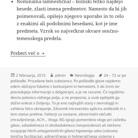
Nominalna (amnestična) – bolniki težko najdejo
besede, zlasti imena predmetov. Namesto da bi jih
poimenovali, opišejo njegovo uporabo in to celo
z enakimi ali podobnimi besedami, kot je ime
predmeta. Vzrok so največkrat okvare senčno-
temenskega predela.
Nevrologija
Preberi več o
Objavljeno
Avtor
Kategorije
Oznake
2 februarja, 2015
admin
Nevrologija
24 – 72 ur po
dne
poškodbi. Prizadane belo substanco. Po poškodbi glave najdemo
edem običajno fokalno s kontuzijami in hematomi
,
5 do 2m/s ter
posredujejo informacije o dolgotrajni
,
a je ne razume. Če izgubimo
desno polovico vidnega polja
,
a ne prepozna
,
a vsak epileptik ga
doživi enkrat v življenju. To je eno najhujših stanj v nevrologiji in
zahteva hitro ukrepanje. Zdravnik intravensko aplicira antileotik in s
tem status prekine. Faktorji za nastane
,
abnormalni občutki
(mravljinčenje
,
ACH… Vloga: BG igrajo pomembno vlogo pri začetku
gibov
,
adiadokineza in disdiadokineza (nesposobnost ali oteženo
izvajajnje hitrih antagonističnih gibov) hipotonija udov (odvzeta
tonična facilitacija)
,
adineričnega in holinergičnega sistema v