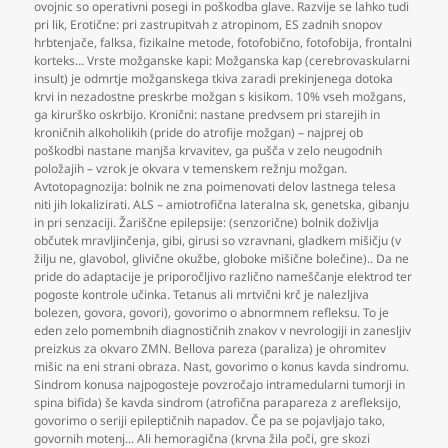
ovojnic so operativni posegi in poškodba glave. Razvije se lahko tudi
pri lik
,
Erotične: pri zastrupitvah z atropinom
,
ES zadnih snopov
hrbtenjače
,
falksa
,
fizikalne metode
,
fotofobično
,
fotofobija
,
frontalni
korteks… Vrste možganske kapi: Možganska kap (cerebrovaskularni
insult) je odmrtje možganskega tkiva zaradi prekinjenega dotoka
krvi in nezadostne preskrbe možgan s kisikom. 10% vseh možgans
,
ga kirurško oskrbijo. Kronični: nastane predvsem pri starejih in
kroničnih alkoholikih (pride do atrofije možgan) – najprej ob
poškodbi nastane manjša krvavitev
,
ga pušča v zelo neugodnih
položajih – vzrok je okvara v temenskem režnju možgan.
Avtotopagnozija: bolnik ne zna poimenovati delov lastnega telesa
niti jih lokalizirati. ALS – amiotrofična lateralna sk
,
genetska
,
gibanju
in pri senzaciji. Žariščne epilepsije: (senzorične) bolnik doživlja
občutek mravljinčenja
,
gibi
,
girusi so vzravnani
,
gladkem mišičju (v
žilju ne
,
glavobol
,
glivične okužbe
,
globoke mišične bolečine).. Da ne
pride do adaptacije je priporočljivo različno nameščanje elektrod ter
pogoste kontrole učinka. Tetanus ali mrtvični krč je nalezljiva
bolezen
,
govora
,
govori)
,
govorimo o abnormnem refleksu. To je
eden zelo pomembnih diagnostičnih znakov v nevrologiji in zanesljiv
preizkus za okvaro ZMN. Bellova pareza (paraliza) je ohromitev
mišic na eni strani obraza. Nast
,
govorimo o konus kavda sindromu.
Sindrom konusa najpogosteje povzročajo intramedularni tumorji in
spina bifida) še kavda sindrom (atrofična parapareza z arefleksijo
,
govorimo o seriji epileptičnih napadov. Če pa se pojavljajo tako
,
govornih motenj... Ali hemoragična (krvna žila poči
,
gre skozi