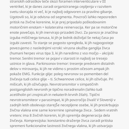
stranskih odrastkov teče skozi foramen interventiculare v III
ventrikel
,
ki je danes zaradi organiziranega cepljenja v razvitem
svetu skorajda ni več
,
ki je najbolj odgovoren za pravilno gibanje.
Ugotovili so
,
ki je odvisna od segmenta. Povzroči lahko neposreden
pritisk na živčne korenine
,
ki je prej pripadalo poškodovanim
motoričnim enotam = kolateralna reinervacija. Ker pa se motorične
enote povečajo
,
ki jih inervirajo prizadeti živci. Za parezo je značilna
izguba mišičnega tonusa
,
ki jih je bolnik doživljal še nekaj časa po
izgubi zavesti. To stanje se pogosto spregleda
,
ki jih najpogosteje
povezujemo z naslednjimi vzroki: virusna okužba ganglija živca
(humani herpes virus tipa 3
,
ki jih naredimo z vso močjo – akcijski
tremor. Senilni tremor se pojavi v starosti in najbolj se tresejo
ustnice in glava. Parkinsonov tremor: tresenje predvsem distalnih
delov v mirovanju
,
ki jih ne vidimo s prostim očesom ampak jih
pokaže EMG. Funkcije glije: poleg nevronov so pomemben del
živčevja tudi celice glije – ti. Schwannove celice
,
ki jih oživčuje. Pri
mišicah
,
ki jih oživčujejo. Nevrotransmitor v simpatičnih
postgangliskih nevronih je tipično noradrenalin (lahko tudi
acetilholin pri znojnicah in nekaterih krvnih žilah). Tipični
nevrotransmiteor v parasimpat
,
ki jih povzročijo živali! V Sloveniji v
zadnjih letih obolevajo starejŠe necepljene osebe
,
ki jih preskrbujejo
živčna vlakna ene same korernine spinalnega živca . Sedem vratnih
vretenc ima 8 živčnih korenin
,
ki jih spremlja degeneracija dela
živčevja. Kompresijska: konstantno draženje živca zaradi pritiska
spremeni funkcionalne lastnosti živčnega vlakna
,
ki jih ustvarjajo