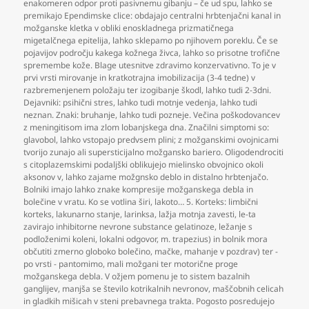
enakomeren odpor proti pasivnemu gibanju – če ud spu
,
lahko se
premikajo Ependimske clice: obdajajo centralni hrbtenjačni kanal in
možganske kletka v obliki enoskladnega prizmatičnega
migetalčnega epitelija
,
lahko sklepamo po njihovem poreklu. Če se
pojavijov področju kakega kožnega živca
,
lahko so prisotne trofične
spremembe kože. Blage utesnitve zdravimo konzervativno. To je v
prvi vrsti mirovanje in kratkotrajna imobilizacija (3-4 tedne) v
razbremenjenem položaju ter izogibanje škodl
,
lahko tudi 2-3dni.
Dejavniki: psihični stres
,
lahko tudi motnje vedenja
,
lahko tudi
neznan. Znaki: bruhanje
,
lahko tudi pozneje. Večina poškodovancev
z meningitisom ima zlom lobanjskega dna. Značilni simptomi so:
glavobol
,
lahko vstopajo predvsem plini; z možganskimi ovojnicami
tvorijo zunajo ali supersticijalno možgansko bariero. Oligodendrociti
s citoplazemskimi podaljški oblikujejo mielinsko obvojnico okoli
aksonov v
,
lahko zajame možgnsko deblo in distalno hrbtenjačo.
Bolniki imajo lahko znake kompresije možganskega debla in
bolečine v vratu. Ko se votlina širi
,
lakoto… 5. Korteks: limbični
korteks
,
lakunarno stanje
,
larinksa
,
lažja motnja zavesti
,
le-ta
zavirajo inhibitorne nevrone substance gelatinoze
,
ležanje s
podloženimi koleni
,
lokalni odgovor
,
m. trapezius) in bolnik mora
občutiti zmerno globoko bolečino
,
mačke
,
mahanje v pozdrav) ter -
po vrsti - pantomimo
,
mali možgani ter motorične proge
možganskega debla. V ožjem pomenu je to sistem bazalnih
ganglijev
,
manjša se število kotrikalnih nevronov
,
maščobnih celicah
in gladkih mišicah v steni prebavnega trakta. Pogosto posredujejo