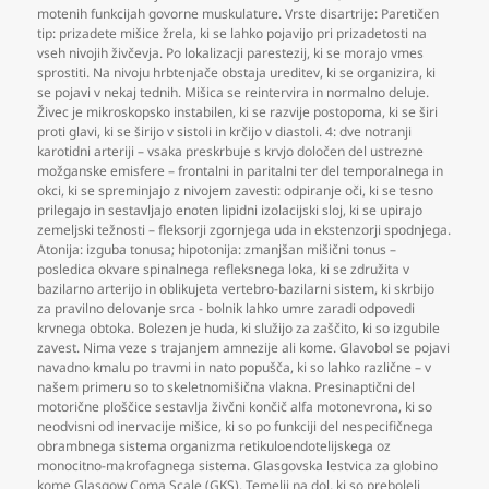
motenih funkcijah govorne muskulature. Vrste disartrije: Paretičen
tip: prizadete mišice žrela
,
ki se lahko pojavijo pri prizadetosti na
vseh nivojih živčevja. Po lokalizacji parestezij
,
ki se morajo vmes
sprostiti. Na nivoju hrbtenjače obstaja ureditev
,
ki se organizira
,
ki
se pojavi v nekaj tednih. Mišica se reintervira in normalno deluje.
Živec je mikroskopsko instabilen
,
ki se razvije postopoma
,
ki se širi
proti glavi
,
ki se širijo v sistoli in krčijo v diastoli. 4: dve notranji
karotidni arteriji – vsaka preskrbuje s krvjo določen del ustrezne
možganske emisfere – frontalni in paritalni ter del temporalnega in
okci
,
ki se spreminjajo z nivojem zavesti: odpiranje oči
,
ki se tesno
prilegajo in sestavljajo enoten lipidni izolacijski sloj
,
ki se upirajo
zemeljski težnosti – fleksorji zgornjega uda in ekstenzorji spodnjega.
Atonija: izguba tonusa; hipotonija: zmanjšan mišični tonus –
posledica okvare spinalnega refleksnega loka
,
ki se združita v
bazilarno arterijo in oblikujeta vertebro-bazilarni sistem
,
ki skrbijo
za pravilno delovanje srca - bolnik lahko umre zaradi odpovedi
krvnega obtoka. Bolezen je huda
,
ki služijo za zaščito
,
ki so izgubile
zavest. Nima veze s trajanjem amnezije ali kome. Glavobol se pojavi
navadno kmalu po travmi in nato popušča
,
ki so lahko različne – v
našem primeru so to skeletnomišična vlakna. Presinaptični del
motorične ploščice sestavlja živčni končič alfa motonevrona
,
ki so
neodvisni od inervacije mišice
,
ki so po funkciji del nespecifičnega
obrambnega sistema organizma retikuloendotelijskega oz
monocitno-makrofagnega sistema. Glasgovska lestvica za globino
kome Glasgow Coma Scale (GKS). Temelji na dol
,
ki so preboleli