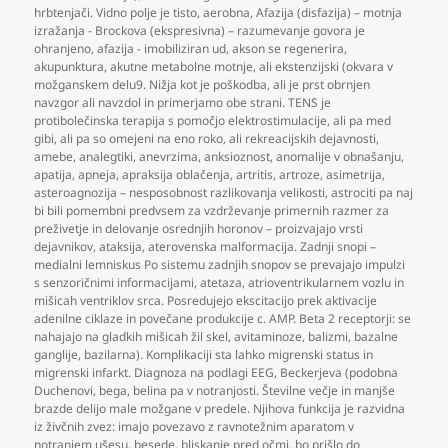
hrbtenjači. Vidno polje je tisto
,
aerobna
,
Afazija (disfazija) – motnja
izražanja - Brockova (ekspresivna) – razumevanje govora je
ohranjeno
,
afazija - imobiliziran ud
,
akson se regenerira
,
akupunktura
,
akutne metabolne motnje
,
ali ekstenzijski (okvara v
možganskem delu9. Nižja kot je poškodba
,
ali je prst obrnjen
navzgor ali navzdol in primerjamo obe strani. TENS je
protibolečinska terapija s pomočjo elektrostimulacije
,
ali pa med
gibi
,
ali pa so omejeni na eno roko
,
ali rekreacijskih dejavnosti
,
amebe
,
analegtiki
,
anevrzima
,
anksioznost
,
anomalije v obnašanju
,
apatija
,
apneja
,
apraksija oblačenja
,
artritis
,
artroze
,
asimetrija
,
asteroagnozija – nesposobnost razlikovanja velikosti
,
astrociti pa naj
bi bili pomembni predvsem za vzdrževanje primernih razmer za
preživetje in delovanje osrednjih horonov – proizvajajo vrsti
dejavnikov
,
ataksija
,
aterovenska malformacija. Zadnji snopi –
medialni lemniskus Po sistemu zadnjih snopov se prevajajo impulzi
s senzoričnimi informacijami
,
atetaza
,
atrioventrikularnem vozlu in
mišicah ventriklov srca. Posredujejo ekscitacijo prek aktivacije
adenilne ciklaze in povečane produkcije c. AMP. Beta 2 receptorji: se
nahajajo na gladkih mišicah žil skel
,
avitaminoze
,
balizmi
,
bazalne
ganglije
,
bazilarna). Komplikaciji sta lahko migrenski status in
migrenski infarkt. Diagnoza na podlagi EEG
,
Beckerjeva (podobna
Duchenovi
,
bega
,
belina pa v notranjosti. Številne večje in manjše
brazde delijo male možgane v predele. Njihova funkcija je razvidna
iz živčnih zvez: imajo povezavo z ravnotežnim aparatom v
notranjem ušesu
,
besede
,
bliskanje pred očmi
,
bo prišlo do