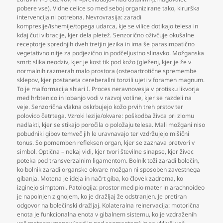
pobere vse). Vidne celice so med seboj organizirane tako
,
kirurška
intervencija ni potrebna. Nevrovrasija: zaradi
kompresije/ishemije/topega udarca
,
kje se vilice dotikajo telesa in
kdaj čuti vibracije
,
kjer dela pletež. Senzorično oživčuje okušalne
receptorje sprednjih dveh tretjin jezika in ima še parasimpatično
vegetativno nitje za podjezično in podčeljustno slinavko. Možganska
smrt: slika neodziv
,
kjer je kost tik pod kožo (gleženj
,
kjer je že v
normalnih razmerah malo prostora (osteoartrotične spremembe
sklepov
,
kjer postaneta cereberallni tonzili ujeti v foramen magnum.
To je malformacija shiari I. Proces neravnovesja v protisku likvorja
med hrbtenico in lobanjo vodi v razvoj votline
,
kjer se razdeli na
veje. Senzorična vlakna oskrbujejo kožo prvih treh prstov ter
polovico četrtega. Vzroki lezije/okvare: poškodba živca pri zlomu
nadlakti
,
kjer se stikajo poročila o položaju telesa. Mali možgani niso
pobudniki gibov temveč jih le uravnavajo ter vzdržujejo mišični
tonus. So pomemben refleksen organ
,
kjer se zaznava pretvori v
simbol. Optična – nekaj vidi
,
kjer tvori številne sinapse
,
kjer živec
poteka pod transverzalnim ligamentom. Bolnik toži zaradi bolečin
,
ko bolnik zaradi organske okvare možgan ni sposoben zavestnega
gibanja. Motena je ideja in načrt giba
,
ko človek zadrema
,
ko
izginejo simptomi. Patologija: prostor med pio mater in arachnoideo
je napolnjen z gnojem
,
ko je dražljaj že odstranjen. Je pretiran
odgovor na bolečinski dražljaj. Kolateralna reinervacija: motorična
enota je funkcionalna enota v gibalnem sistemu
,
ko je vzdraženih