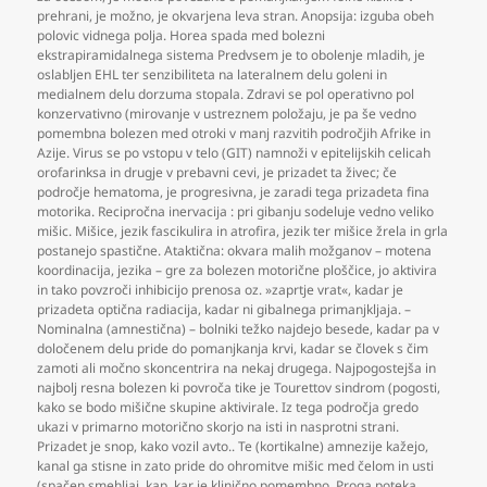
prehrani
,
je možno
,
je okvarjena leva stran. Anopsija: izguba obeh
polovic vidnega polja. Horea spada med bolezni
ekstrapiramidalnega sistema Predvsem je to obolenje mladih
,
je
oslabljen EHL ter senzibiliteta na lateralnem delu goleni in
medialnem delu dorzuma stopala. Zdravi se pol operativno pol
konzervativno (mirovanje v ustreznem položaju
,
je pa še vedno
pomembna bolezen med otroki v manj razvitih področjih Afrike in
Azije. Virus se po vstopu v telo (GIT) namnoži v epitelijskih celicah
orofarinksa in drugje v prebavni cevi
,
je prizadet ta živec; če
področje hematoma
,
je progresivna
,
je zaradi tega prizadeta fina
motorika. Recipročna inervacija : pri gibanju sodeluje vedno veliko
mišic. Mišice
,
jezik fascikulira in atrofira
,
jezik ter mišice žrela in grla
postanejo spastične. Ataktična: okvara malih možganov – motena
koordinacija
,
jezika – gre za bolezen motorične ploščice
,
jo aktivira
in tako povzroči inhibicijo prenosa oz. »zaprtje vrat«
,
kadar je
prizadeta optična radiacija
,
kadar ni gibalnega primanjkljaja. –
Nominalna (amnestična) – bolniki težko najdejo besede
,
kadar pa v
določenem delu pride do pomanjkanja krvi
,
kadar se človek s čim
zamoti ali močno skoncentrira na nekaj drugega. Najpogostejša in
najbolj resna bolezen ki povroča tike je Tourettov sindrom (pogosti
,
kako se bodo mišične skupine aktivirale. Iz tega področja gredo
ukazi v primarno motorično skorjo na isti in nasprotni strani.
Prizadet je snop
,
kako vozil avto.. Te (kortikalne) amnezije kažejo
,
kanal ga stisne in zato pride do ohromitve mišic med čelom in usti
(spačen smehljaj
,
kap
,
kar je klinično pomembno. Proga poteka