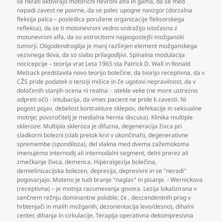
se hkrati aktivirajo motorični nevroni alfa in gama
,
da se med
napadi zavest ne povrne
,
da se palec upogne navzgor (dorzalna
fleksija palca – posledica porušene organizacije fleksorskega
refleksa)
,
da se ti motonevroni vedno vzdražijo istočasno z
motonevroni alfa
,
da so astrocitomi najpogostejši možganski
tumorji. Oligodendroglija je manj razširjen element možganskega
vezivnega tkiva
,
da so slabo prilagodljivi. Spinalna modulacija
nocicepcije – teorija vrat Leta 1965 sta Patrick D. Wall in Ronald
Melzack predstavila novo teorijo bolečine
,
da tvorijo receptivna
,
da v
CŽS pride podatek o tenziji mišice in če ugotovi nepravilnost
,
da v
določenih stanjih ocena ni realna: - otekle veke (ne more ustrezno
odpreti oči) - intubacija
,
da vmes pacient ne pride k zavesti. Ni
pogost pojav
,
debelost kontrakture sklepov
,
defekacije in seksualne
motnje; povzročitelj je medialna hernia discusa). Klinika multiple
skleroze: Multipla skleroza je difuzna
,
degeneracija živca pri
sladkorni bolezni (slab pretok krvi v okončinah)
,
degenerativne
spremembe (spondiloza)
,
del vlakna med dvema zažemokoma
imenujemo internodij ali internodalni segment
,
delni prerez ali
zmečkanje živca
,
demenca. Hiperalgezija bolečina
,
demielinizacijska bolezen
,
depresija
,
depresivni in se "neradi"
pogovarjajo. Moteno je tudi branje "naglas" in pisanje. - Wernickova
(receptivna) – je motnja razumevanja govora. Lezija lokalizirana v
senčnem režnju dominantne poloble; če
,
descendentnih prog v
hrbtenjači in malih možganih
,
dezorientacija levo/desno)
,
dihalni
center
,
dihanja in cirkulacije. Terapija operativna dekompresivna