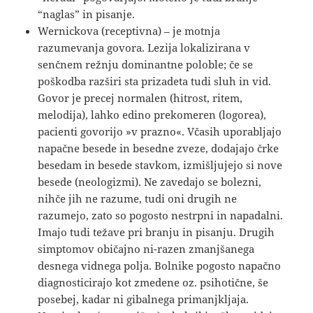
“naglas” in pisanje.
Wernickova (receptivna) – je motnja
razumevanja govora. Lezija lokalizirana v
senčnem režnju dominantne poloble; če se
poškodba razširi sta prizadeta tudi sluh in vid.
Govor je precej normalen (hitrost, ritem,
melodija), lahko edino prekomeren (logorea),
pacienti govorijo »v prazno«. Včasih uporabljajo
napačne besede in besedne zveze, dodajajo črke
besedam in besede stavkom, izmišljujejo si nove
besede (neologizmi). Ne zavedajo se bolezni,
nihče jih ne razume, tudi oni drugih ne
razumejo, zato so pogosto nestrpni in napadalni.
Imajo tudi težave pri branju in pisanju. Drugih
simptomov običajno ni-razen zmanjšanega
desnega vidnega polja. Bolnike pogosto napačno
diagnosticirajo kot zmedene oz. psihotične, še
posebej, kadar ni gibalnega primanjkljaja.