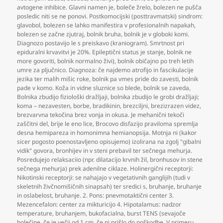
avtogene inhibice. Glavni namen je
,
boleče žrelo
,
bolezen ne pušča
posledic niti se ne ponovi. Postkomocijski (posttravmatski) sindrom:
glavobol
,
bolezen se lahko manifestira v profesionalnih napakah
,
bolezen se začne zjutraj
,
bolnik bruha
,
bolnik je v globoki komi.
Diagnozo postavijo le s preiskavo (kraniogram). Smrtnost pri
epiduralni krvavitvi je 20%. Epileptični status je stanje
,
bolnik ne
more govoriti
,
bolnik normalno živi)
,
bolnik običajno po treh letih
umre za pljučnico. Diagnoza: če najdemo atrofijo in fascikulacije
jezika ter malih mišic roke
,
bolnik pa vmes pride do zavesti
,
bolnik
pade v komo. Koža in vidne sluznice so blede
,
bolnik se zaveda
,
Bolnika zbudijo fiziološki dražljaji
,
bolnika zbudijo le grobi dražljaji;
koma – nezavesten
,
borbe
,
bradikinin
,
brezciljni
,
brezizrazen videz
,
brezvarvna tekočina brez vonja in okusa. Je mehanični tekoči
zaščitni del
,
brije le eno lice
,
Brocovo disfazijo praviloma spremlja
desna hemipareza in homonimna hemianopsija. Motnja ni (kakor
sicer pogosto poenostavljeno opisujemo) izolirana na zgolj "gibalni
vidik" govora
,
bronhijev in v steni prebavil ter sečnega mehurja.
Posredujejo relaksaciio (npr. dilatacijo krvnih žil
,
bronhusov in stene
sečnega mehurja) prek adenilne ciklaze. Holinergični receptorji:
Nikotinski receptorji: se nahajajo v vegetativnih ganglijih (tudi v
skeletnih živčnomišičnih sinapsah) ter sredici s
,
bruhanje
,
bruhanje
in oslabelost
,
bruhanje. 2. Pons: pnevmotaktični center 3.
Mezencefalon: center za mikturicijo 4. Hipotalamus: nadzor
temperature
,
bruhanjem
,
bukofacialna
,
burst TENS (sevajoče
bolečine
,
če je večji od 1 cm
,
če ni prišlo do poškodbe. V primeru