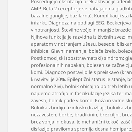
Posredujejo ekscitacijo prek aktivacije adenil
AMP. Beta 2 receptorji: se nahajajo na gladkih 
bazalne ganglije
,
bazilarna). Komplikaciji sta
infarkt. Diagnoza na podlagi EEG
,
Beckerjeva
v notranjosti. Številne večje in manjše brazd
Njihova funkcija je razvidna iz živčnih zvez:
aparatom v notranjem ušesu
,
besede
,
bliska
inhibice. Glavni namen je
,
boleče žrelo
,
boleze
Postkomocijski (posttravmatski) sindrom: gl
profesionalnih napakah
,
bolezen se začne zju
komi. Diagnozo postavijo le s preiskavo (kra
krvavitvi je 20%. Epileptični status je stanje
,
bo
normalno živi)
,
bolnik običajno po treh letih 
najdemo atrofijo in fascikulacije jezika ter ma
zavesti
,
bolnik pade v komo. Koža in vidne sl
Bolnika zbudijo fiziološki dražljaji
,
bolnika zbu
nezavesten
,
borbe
,
bradikinin
,
brezciljni
,
brez
brez vonja in okusa. Je mehanični tekoči zašči
disfazijo praviloma spremlja desna hemipar