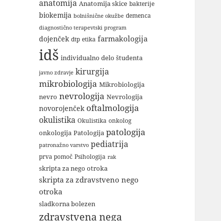
anatomija
Anatomija skice
bakterije
biokemija
demenca
bolnišnične okužbe
diagnostično terapevtski program
farmakologija
dojenček
dtp
etika
idš
individualno delo študenta
kirurgija
javno zdravje
mikrobiologija
Mikrobiologija
nevrologija
nevro
Nevrologija
oftalmologija
novorojenček
okulistika
Okulistika
onkolog
patologija
onkologija
Patologija
pediatrija
patronažno varstvo
Psihologija
prva pomoč
rak
skripta za nego otroka
skripta za zdravstveno nego
otroka
sladkorna bolezen
zdravstvena nega