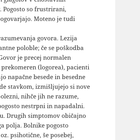
 Pogosto so frustrirani,
pogovarjajo. Moteno je tudi
razumevanja govora. Lezija
antne poloble; če se poškodba
. Govor je precej normalen
o prekomeren (logorea), pacienti
ajo napačne besede in besedne
de stavkom, izmišljujejo si nove
olezni, nihče jih ne razume,
pogosto nestrpni in napadalni.
nju. Drugih simptomov običajno
a polja. Bolnike pogosto
z. psihotične, še posebej,