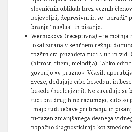
slovničnih oblikah brez veznih členov.
nejevoljni, depresivni in se “neradi” 
branje “naglas” in pisanje.
Wernickova (receptivna) – je motnja 
lokalizirana v senčnem režnju domin
razširi sta prizadeta tudi sluh in vid
(hitrost, ritem, melodija), lahko edin
govorijo »v prazno«. Včasih uporablj
zveze, dodajajo črke besedam in bese
besede (neologizmi). Ne zavedajo se b
tudi oni drugih ne razumejo, zato so 
Imajo tudi težave pri branju in pisa
ni-razen zmanjšanega desnega vidneg
napačno diagnosticirajo kot zmedene o