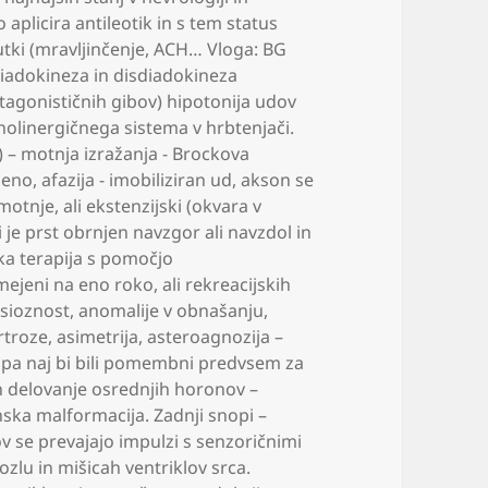
aplicira antileotik in s tem status
ki (mravljinčenje
,
ACH… Vloga: BG
iadokineza in disdiadokineza
ntagonističnih gibov) hipotonija udov
holinergičnega sistema v hrbtenjači.
a) – motnja izražanja - Brockova
jeno
,
afazija - imobiliziran ud
,
akson se
motnje
,
ali ekstenzijski (okvara v
i je prst obrnjen navzgor ali navzdol in
ka terapija s pomočjo
omejeni na eno roko
,
ali rekreacijskih
sioznost
,
anomalije v obnašanju
,
rtroze
,
asimetrija
,
asteroagnozija –
i pa naj bi bili pomembni predvsem za
n delovanje osrednjih horonov –
ska malformacija. Zadnji snopi –
 se prevajajo impulzi s senzoričnimi
zlu in mišicah ventriklov srca.