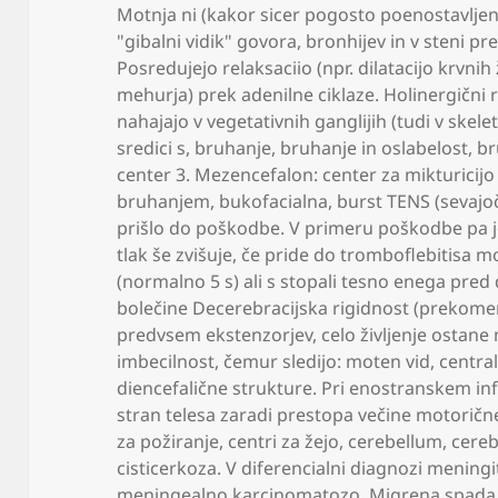
Motnja ni (kakor sicer pogosto poenostavljen
"gibalni vidik" govora
,
bronhijev in v steni pr
Posredujejo relaksaciio (npr. dilatacijo krvnih 
mehurja) prek adenilne ciklaze. Holinergični re
nahajajo v vegetativnih ganglijih (tudi v skel
sredici s
,
bruhanje
,
bruhanje in oslabelost
,
br
center 3. Mezencefalon: center za mikturicij
bruhanjem
,
bukofacialna
,
burst TENS (sevajo
prišlo do poškodbe. V primeru poškodbe pa j
tlak še zvišuje
,
če pride do tromboflebitisa m
(normalno 5 s) ali s stopali tesno enega pr
bolečine Decerebracijska rigidnost (prekomer
predvsem ekstenzorjev
,
celo življenje ostane 
imbecilnost
,
čemur sledijo: moten vid
,
central
diencefalične strukture. Pri enostranskem inf
stran telesa zaradi prestopa večine motorične
za požiranje
,
centri za žejo
,
cerebellum
,
cere
cisticerkoza. V diferencialni diagnozi menin
meningealno karcinomatozo. Migrena spada 