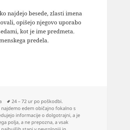
ko najdejo besede, zlasti imena
ovali, opišejo njegovo uporabo
sedami, kot je ime predmeta.
emenskega predela.
Oznake
a
24 – 72 ur po poškodbi.
e najdemo edem običajno fokalno s
dujejo informacije o dolgotrajni
,
a je
ega polja
,
a ne prepozna
,
a vsak
 najhujših stanj v nevrologiji in