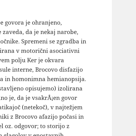
e govora je ohranjeno,
e zaveda, da je nekaj narobe,
očnike. Spremeni se zgradba in
zirana v motorični asociativni
vem polju Ker je okvara
sule interne, Brocovo disfazijo
za in homonimna hemianopsija.
stavljeno opisujemo) izolirana
lno je, da je vsakrÅ¡en govor
tikajoč (netekoč), v najtežjem
ki z Brocovo afazijo počasi in
l oz. odgovor; to storijo z
 glagolov v enostavnih