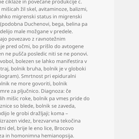
ne ciklaze in povečane produkcije c.
mišicah žil skel
,
avitaminoze
,
balizmi
,
 lahko migrenski status in migrenski
 (podobna Duchenovi
,
bega
,
belina pa
e delijo male možgane v predele.
 imajo povezavo z ravnotežnim
nje pred očmi
,
bo prišlo do avtogene
n ne pušča posledic niti se ne ponovi.
avobol
,
bolezen se lahko manifestira v
traj
,
bolnik bruha
,
bolnik je v globoki
niogram). Smrtnost pri epiduralni
lnik ne more govoriti
,
bolnik
umre za pljučnico. Diagnoza: če
lih mišic roke
,
bolnik pa vmes pride do
uznice so blede
,
bolnik se zaveda
,
dijo le grobi dražljaji; koma –
izrazen videz
,
brezvarvna tekočina
tni del
,
brije le eno lice
,
Brocovo
eza in homonimna hemianopsija.