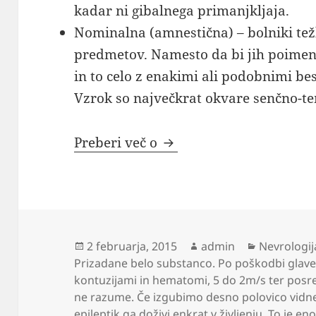
kadar ni gibalnega primanjkljaja.
Nominalna (amnestična) – bolniki tež
predmetov. Namesto da bi jih poimen
in to celo z enakimi ali podobnimi be
Vzrok so največkrat okvare senčno-t
Nevrologija
Preberi več o
Objavljeno
Avtor
Kategorije
2 februarja, 2015
admin
Nevrologij
dne
Prizadane belo substanco. Po poškodbi glav
kontuzijami in hematomi
,
5 do 2m/s ter posre
ne razume. Če izgubimo desno polovico vidn
epileptik ga doživi enkrat v življenju. To je eno