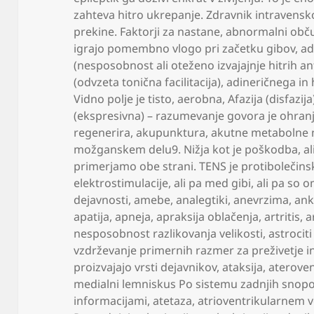
zahteva hitro ukrepanje. Zdravnik intravensko 
prekine. Faktorji za nastane
,
abnormalni občut
igrajo pomembno vlogo pri začetku gibov
,
ad
(nesposobnost ali oteženo izvajajnje hitrih a
(odvzeta tonična facilitacija)
,
adineričnega in 
Vidno polje je tisto
,
aerobna
,
Afazija (disfazij
(ekspresivna) – razumevanje govora je ohran
regenerira
,
akupunktura
,
akutne metabolne 
možganskem delu9. Nižja kot je poškodba
,
al
primerjamo obe strani. TENS je protibolečins
elektrostimulacije
,
ali pa med gibi
,
ali pa so 
dejavnosti
,
amebe
,
analegtiki
,
anevrzima
,
ank
apatija
,
apneja
,
apraksija oblačenja
,
artritis
,
a
nesposobnost razlikovanja velikosti
,
astrocit
vzdrževanje primernih razmer za preživetje i
proizvajajo vrsti dejavnikov
,
ataksija
,
ateroven
medialni lemniskus Po sistemu zadnjih snopov
informacijami
,
atetaza
,
atrioventrikularnem vo