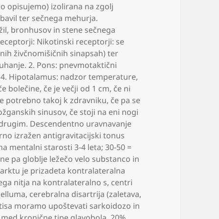
o opisujemo) izolirana na zgolj
ebavil ter sečnega mehurja.
žil
,
bronhusov in stene sečnega
ceptorji: Nikotinski receptorji: se
etnih živčnomišičnih sinapsah) ter
uhanje. 2. Pons: pnevmotaktični
o 4. Hipotalamus: nadzor temperature
,
če bolečine
,
če je večji od 1 cm
,
če ni
e potrebno takoj k zdravniku
,
če pa se
ožganskih sinusov
,
če stoji na eni nogi
ed drugim. Descendentno uravnavanje
no izražen antigravitacijski tonus
na mentalni starosti 3-4 leta; 30-50 =
ne pa globlje ležečo velo substanco in
arktu je prizadeta kontralateralna
ga nitja na kontralateralno s
,
centri
belluma
,
cerebralna disartrija (zaletava
,
gitisa moramo upoštevati sarkoidozo in
med kronične tipe glavobola. 20%