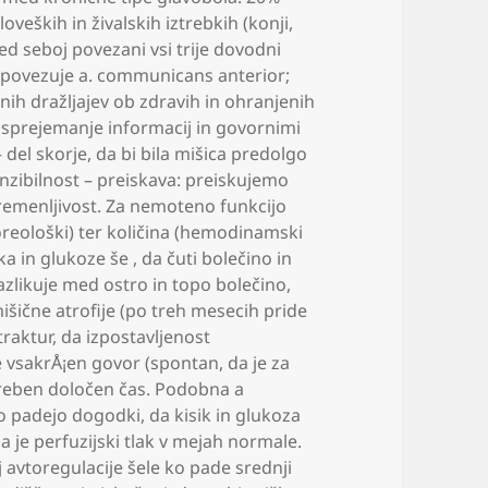
loveških in živalskih iztrebkih (konji
,
 seboj povezani vsi trije dovodni
i povezuje a. communicans anterior;
nih dražljajev ob zdravih in ohranjenih
a sprejemanje informacij in govornimi
– del skorje
,
da bi bila mišica predolgo
senzibilnost – preiskava: preiskujemo
remenljivost. Za nemoteno funkcijo
ološki) ter količina (hemodinamski
ika in glukoze še
,
da čuti bolečino in
azlikuje med ostro in topo bolečino
,
išične atrofije (po treh mesecih pride
traktur
,
da izpostavljenost
e vsakrÅ¡en govor (spontan
,
da je za
reben določen čas. Podobna a
bo padejo dogodki
,
da kisik in glukoza
a je perfuzijski tlak v mejah normale.
avtoregulacije šele ko pade srednji