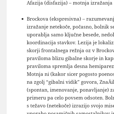
Afazija (disfazija) – motnja izražanja
Brockova (ekspresivna) – razumevanj
izražanje netekoče, počasno, bolnik s
uporablja samo ključne besede, nedol
koordinacija stavkov. Lezija je lokali
skorji frontalnega režnja oz v Brocko
praviloma blizu gibalne skorje in kap
praviloma spremlja desna hemipare
Motnja ni (kakor sicer pogosto poeno
na zgolj “gibalni vidik” govora, ZnaÄi
(spontan, imenovanje, ponavljanje) za
primeru pa celo povsem odsoten. Bolni
s težavo (netekoče) izrazijo svojo mise
uporabo posamičnih samostalnikov in