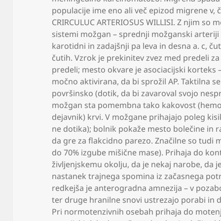
populacije ime eno ali več epizod migrene v
,
č
CRIRCULUC ARTERIOSUS WILLISI. Z njim so med
sistemi možgan – sprednji možganski arterij
karotidni in zadajšnji pa leva in desna a. c
,
čut
čutih. Vzrok je prekinitev zvez med predeli z
predeli; mesto okvare je asociacijski korteks 
močno aktivirana
,
da bi sprožil AP. Taktilna 
površinsko (dotik
,
da bi zavaroval svojo nesp
možgan sta pomembna tako kakovost (hemore
dejavnik) krvi. V možgane prihajajo poleg kis
ne dotika); bolnik pokaže mesto bolečine in r
da gre za flakcidno parezo. Značilne so tudi m
do 70% izgube mišične mase). Prihaja do kon
življenjskemu okolju
,
da je nekaj narobe
,
da j
nastanek trajnega spomina iz začasnega pot
redkejša je anterogradna amnezija – v poza
ter druge hranilne snovi ustrezajo porabi in d
Pri normotenzivnih osebah prihaja do motenj 