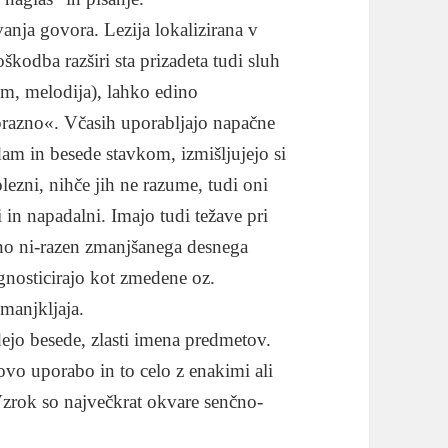
anja govora. Lezija lokalizirana v
kodba razširi sta prizadeta tudi sluh
tem, melodija), lahko edino
prazno«. Včasih uporabljajo napačne
am in besede stavkom, izmišljujejo si
ezni, nihče jih ne razume, tudi oni
 in napadalni. Imajo tudi težave pri
no ni-razen zmanjšanega desnega
gnosticirajo kot zmedene oz.
imanjkljaja.
ejo besede, zlasti imena predmetov.
ovo uporabo in to celo z enakimi ali
zrok so največkrat okvare senčno-