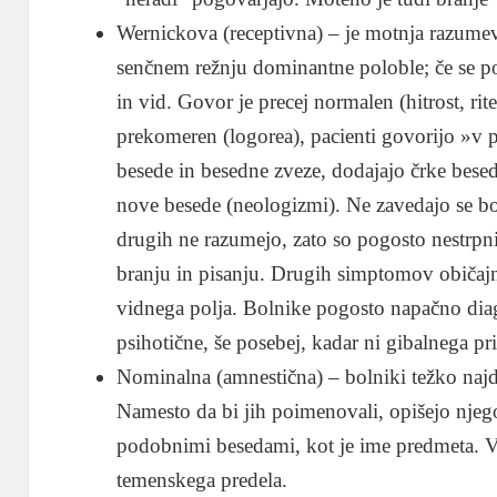
Wernickova (receptivna) – je motnja razumev
senčnem režnju dominantne poloble; če se poš
in vid. Govor je precej normalen (hitrost, ri
prekomeren (logorea), pacienti govorijo »v 
besede in besedne zveze, dodajajo črke besed
nove besede (neologizmi). Ne zavedajo se bol
drugih ne razumejo, zato so pogosto nestrpni
branju in pisanju. Drugih simptomov običaj
vidnega polja. Bolnike pogosto napačno dia
psihotične, še posebej, kadar ni gibalnega pr
Nominalna (amnestična) – bolniki težko najd
Namesto da bi jih poimenovali, opišejo njeg
podobnimi besedami, kot je ime predmeta. V
temenskega predela.