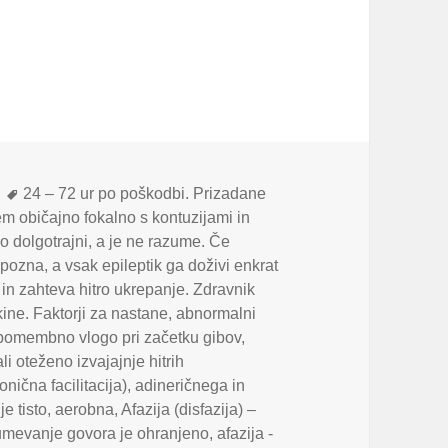
Oznake
24 – 72 ur po poškodbi. Prizadane
 običajno fokalno s kontuzijami in
o dolgotrajni
,
a je ne razume. Če
epozna
,
a vsak epileptik ga doživi enkrat
ji in zahteva hitro ukrepanje. Zdravnik
ekine. Faktorji za nastane
,
abnormalni
omembno vlogo pri začetku gibov
,
 oteženo izvajajnje hitrih
nična facilitacija)
,
adineričnega in
e tisto
,
aerobna
,
Afazija (disfazija) –
zumevanje govora je ohranjeno
,
afazija -