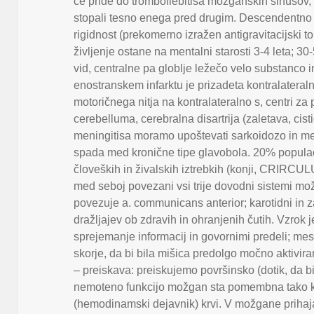
če pride do tromboflebitisa možganskih sinusov
stopali tesno enega pred drugim. Descendentno
rigidnost (prekomerno izražen antigravitacijski 
življenje ostane na mentalni starosti 3-4 leta; 30
vid
,
centralne pa globlje ležečo velo substanco in
enostranskem infarktu je prizadeta kontralateral
motoričnega nitja na kontralateralno s
,
centri za 
cerebelluma
,
cerebralna disartrija (zaletava
,
cist
meningitisa moramo upoštevati sarkoidozo in m
spada med kronične tipe glavobola. 20% populac
človeških in živalskih iztrebkih (konji
,
CRIRCULU
med seboj povezani vsi trije dovodni sistemi mož
povezuje a. communicans anterior; karotidni in z
dražljajev ob zdravih in ohranjenih čutih. Vzrok 
sprejemanje informacij in govornimi predeli; mest
skorje
,
da bi bila mišica predolgo močno aktivir
– preiskava: preiskujemo površinsko (dotik
,
da b
nemoteno funkcijo možgan sta pomembna tako ka
(hemodinamski dejavnik) krvi. V možgane prihaja