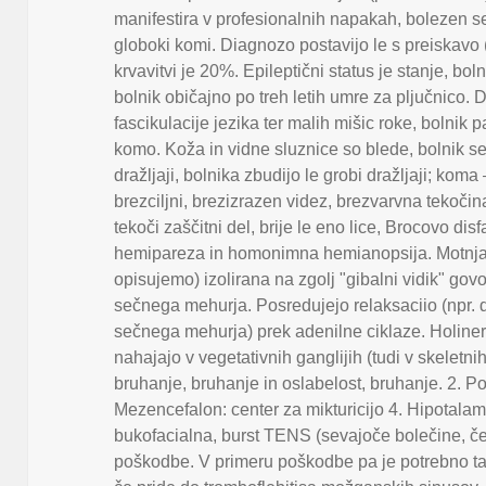
manifestira v profesionalnih napakah
,
bolezen se
globoki komi. Diagnozo postavijo le s preiskavo 
krvavitvi je 20%. Epileptični status je stanje
,
boln
bolnik običajno po treh letih umre za pljučnico. 
fascikulacije jezika ter malih mišic roke
,
bolnik p
komo. Koža in vidne sluznice so blede
,
bolnik s
dražljaji
,
bolnika zbudijo le grobi dražljaji; kom
brezciljni
,
brezizrazen videz
,
brezvarvna tekočin
tekoči zaščitni del
,
brije le eno lice
,
Brocovo disf
hemipareza in homonimna hemianopsija. Motnja 
opisujemo) izolirana na zgolj "gibalni vidik" gov
sečnega mehurja. Posredujejo relaksaciio (npr. di
sečnega mehurja) prek adenilne ciklaze. Holinergi
nahajajo v vegetativnih ganglijih (tudi v skeletni
bruhanje
,
bruhanje in oslabelost
,
bruhanje. 2. Po
Mezencefalon: center za mikturicijo 4. Hipotala
bukofacialna
,
burst TENS (sevajoče bolečine
,
če
poškodbe. V primeru poškodbe pa je potrebno ta