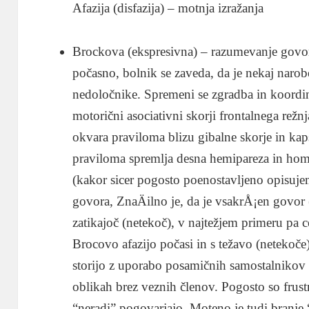
Afazija (disfazija) – motnja izražanja
Brockova (ekspresivna) – razumevanje govora
počasno, bolnik se zaveda, da je nekaj narob
nedoločnike. Spremeni se zgradba in koordina
motorični asociativni skorji frontalnega rež
okvara praviloma blizu gibalne skorje in kap
praviloma spremlja desna hemipareza in ho
(kakor sicer pogosto poenostavljeno opisujem
govora, ZnaÄilno je, da je vsakrÅ¡en govor
zatikajoč (netekoč), v najtežjem primeru pa 
Brocovo afazijo počasi in s težavo (netekoče)
storijo z uporabo posamičnih samostalnikov 
oblikah brez veznih členov. Pogosto so frustri
“neradi” pogovarjajo. Moteno je tudi branje “