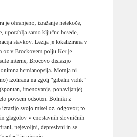
 je ohranjeno, izražanje netekoče,
e, uporablja samo ključne besede,
cija stavkov. Lezija je lokalizirana v
nja oz v Brockovem polju Ker je
sule interne, Brocovo disfazijo
monimna hemianopsija. Motnja ni
o) izolirana na zgolj “gibalni vidik”
 (spontan, imenovanje, ponavljanje)
celo povsem odsoten. Bolniki z
 izrazijo svojo misel oz. odgovor; to
in glagolov v enostavnih slovničnih
rani, nejevoljni, depresivni in se
naglas” in pisanje.