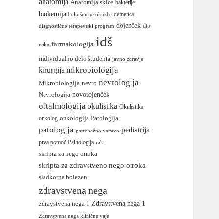
anatomija
Anatomija skice
bakterije
biokemija
demenca
bolnišnične okužbe
dojenček
diagnostično terapevtski program
dtp
idš
farmakologija
etika
individualno delo študenta
javno zdravje
mikrobiologija
kirurgija
nevrologija
Mikrobiologija
nevro
novorojenček
Nevrologija
oftalmologija
okulistika
Okulistika
Patologija
onkologija
onkolog
patologija
pediatrija
patronažno varstvo
Psihologija
prva pomoč
rak
skripta za nego otroka
skripta za zdravstveno nego otroka
sladkorna bolezen
zdravstvena nega
zdravstvena nega 1
Zdravstvena nega 1
Zdravstvena nega klinične vaje