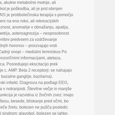
a
,
akutne metabolne motnje
,
ali
 kot je poškodba
,
ali je prst obrnjen
NS je protibolečinska terapija s pomočjo
jeni na eno roko
,
ali rekreacijskih
oznost
,
anomalije v obnašanju
,
apatija
,
etrija
,
asteroagnozija – nesposobnost
omembni predvsem za vzdrževanje
njih horonov – proizvajajo vrsti
Zadnji snopi – medialni lemniskus Po
enzoričnimi informacijami
,
atetaza
,
rca. Posredujejo ekscitacijo prek
je c. AMP. Beta 2 receptorji: se nahajajo
,
bazalne ganglije
,
bazilarna).
nski infarkt. Diagnoza na podlagi EEG
,
a v notranjosti. Številne večje in manjše
nkcija je razvidna iz živčnih zvez: imajo
ušesu
,
besede
,
bliskanje pred očmi
,
bo
leče žrelo
,
bolezen ne pušča posledic
i) sindrom: glavobol
,
bolezen se lahko