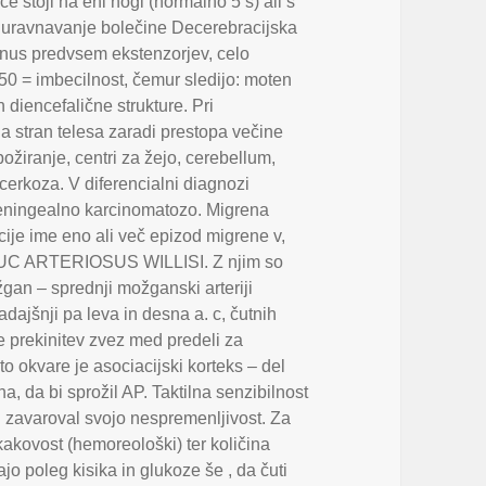
,
če stoji na eni nogi (normalno 5 s) ali s
 uravnavanje bolečine Decerebracijska
tonus predvsem ekstenzorjev
,
celo
-50 = imbecilnost
,
čemur sledijo: moten
 diencefalične strukture. Pri
na stran telesa zaradi prestopa večine
požiranje
,
centri za žejo
,
cerebellum
,
icerkoza. V diferencialni diagnozi
eningealno karcinomatozo. Migrena
ije ime eno ali več epizod migrene v
,
C ARTERIOSUS WILLISI. Z njim so
gan – sprednji možganski arteriji
adajšnji pa leva in desna a. c
,
čutnih
je prekinitev zvez med predeli za
o okvare je asociacijski korteks – del
ana
,
da bi sprožil AP. Taktilna senzibilnost
i zavaroval svojo nespremenljivost. Za
kovost (hemoreološki) ter količina
jo poleg kisika in glukoze še
,
da čuti