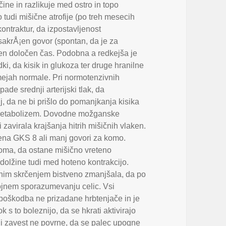
ine in razlikuje med ostro in topo
 tudi mišične atrofije (po treh mesecih
ontraktur
,
da izpostavljenost
vsakrÅ¡en govor (spontan
,
da je za
en določen čas. Podobna a redkejša je
dki
,
da kisik in glukoza ter druge hranilne
v mejah normale. Pri normotenzivnih
ade srednji arterijski tlak
,
da
j
,
da ne bi prišlo do pomanjkanja kisika
 metabolizem. Dovodne možganske
 zavirala krajšanja hitrih mišičnih vlaken.
ena GKS 8 ali manj govori za komo.
doma
,
da ostane mišično vreteno
olžine tudi med hoteno kontrakcijo.
tenim skrčenjem bistveno zmanjšala
,
da po
jnem sporazumevanju celic. Vsi
poškodba ne prizadane hrbtenjače in je
ok s to boleznijo
,
da se hkrati aktivirajo
i zavest ne povrne
,
da se palec upogne