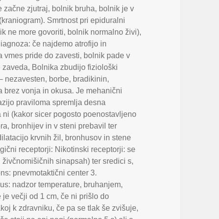
 začne zjutraj
,
bolnik bruha
,
bolnik je v
(kraniogram). Smrtnost pri epiduralni
ik ne more govoriti
,
bolnik normalno živi)
,
Diagnoza: če najdemo atrofijo in
a vmes pride do zavesti
,
bolnik pade v
e zaveda
,
Bolnika zbudijo fiziološki
a – nezavesten
,
borbe
,
bradikinin
,
a brez vonja in okusa. Je mehanični
azijo praviloma spremlja desna
ni (kakor sicer pogosto poenostavljeno
ora
,
bronhijev in v steni prebavil ter
latacijo krvnih žil
,
bronhusov in stene
čni receptorji: Nikotinski receptorji: se
h živčnomišičnih sinapsah) ter sredici s
,
ns: pnevmotaktični center 3.
mus: nadzor temperature
,
bruhanjem
,
 je večji od 1 cm
,
če ni prišlo do
koj k zdravniku
,
če pa se tlak še zvišuje
,