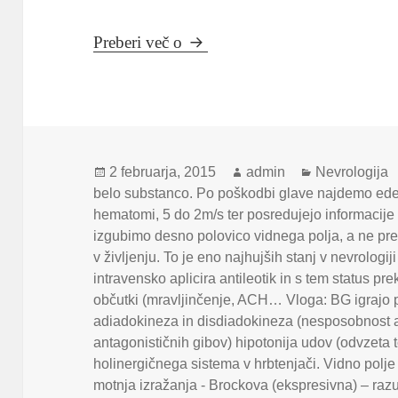
Nevrologija
Preberi več o
Objavljeno
Avtor
Kategorije
2 februarja, 2015
admin
Nevrologija
dne
belo substanco. Po poškodbi glave najdemo edem
hematomi
,
5 do 2m/s ter posredujejo informacije 
izgubimo desno polovico vidnega polja
,
a ne pr
v življenju. To je eno najhujših stanj v nevrologi
intravensko aplicira antileotik in s tem status pr
občutki (mravljinčenje
,
ACH… Vloga: BG igrajo p
adiadokineza in disdiadokineza (nesposobnost ali
antagonističnih gibov) hipotonija udov (odvzeta to
holinergičnega sistema v hrbtenjači. Vidno polje j
motnja izražanja - Brockova (ekspresivna) – ra