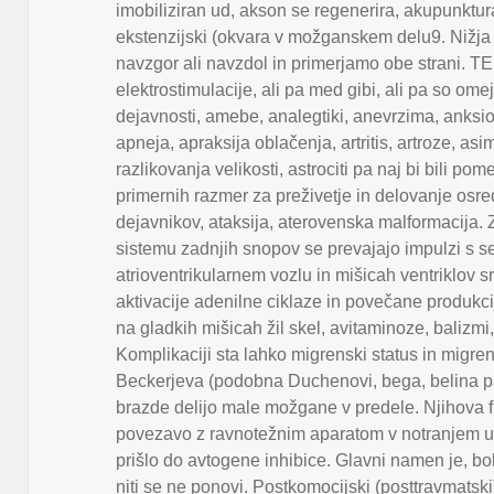
imobiliziran ud
,
akson se regenerira
,
akupunktur
ekstenzijski (okvara v možganskem delu9. Nižja
navzgor ali navzdol in primerjamo obe strani. TE
elektrostimulacije
,
ali pa med gibi
,
ali pa so ome
dejavnosti
,
amebe
,
analegtiki
,
anevrzima
,
anksi
apneja
,
apraksija oblačenja
,
artritis
,
artroze
,
asim
razlikovanja velikosti
,
astrociti pa naj bi bili p
primernih razmer za preživetje in delovanje osred
dejavnikov
,
ataksija
,
aterovenska malformacija. 
sistemu zadnjih snopov se prevajajo impulzi s s
atrioventrikularnem vozlu in mišicah ventriklov s
aktivacije adenilne ciklaze in povečane produkci
na gladkih mišicah žil skel
,
avitaminoze
,
balizmi
Komplikaciji sta lahko migrenski status in migre
Beckerjeva (podobna Duchenovi
,
bega
,
belina p
brazde delijo male možgane v predele. Njihova fu
povezavo z ravnotežnim aparatom v notranjem 
prišlo do avtogene inhibice. Glavni namen je
,
bo
niti se ne ponovi. Postkomocijski (posttravmatsk