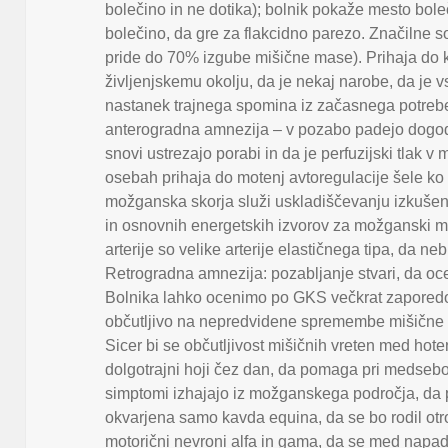
bolečino in ne dotika); bolnik pokaže mesto boleč
bolečino
,
da gre za flakcidno parezo. Značilne so
pride do 70% izgube mišične mase). Prihaja do k
življenjskemu okolju
,
da je nekaj narobe
,
da je 
nastanek trajnega spomina iz začasnega potreb
anterogradna amnezija – v pozabo padejo dogo
snovi ustrezajo porabi in da je perfuzijski tlak 
osebah prihaja do motenj avtoregulacije šele ko p
možganska skorja služi uskladiščevanju izkušen
in osnovnih energetskih izvorov za možganski
arterije so velike arterije elastičnega tipa
,
da nebi
Retrogradna amnezija: pozabljanje stvari
,
da oc
Bolnika lahko ocenimo po GKS večkrat zapore
občutljivo na nepredvidene spremembe mišične d
Sicer bi se občutljivost mišičnih vreten med ho
dolgotrajni hoji čez dan
,
da pomaga pri medsebo
simptomi izhajajo iz možganskega področja
,
da 
okvarjena samo kavda equina
,
da se bo rodil otr
motorični nevroni alfa in gama
,
da se med napad