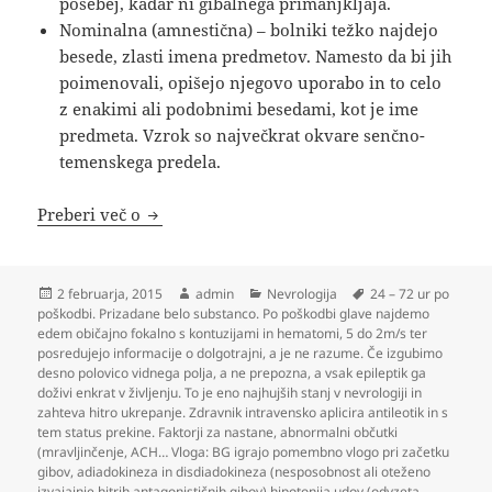
posebej, kadar ni gibalnega primanjkljaja.
Nominalna (amnestična) – bolniki težko najdejo
besede, zlasti imena predmetov. Namesto da bi jih
poimenovali, opišejo njegovo uporabo in to celo
z enakimi ali podobnimi besedami, kot je ime
predmeta. Vzrok so največkrat okvare senčno-
temenskega predela.
Nevrologija
Preberi več o
Objavljeno
Avtor
Kategorije
Oznake
2 februarja, 2015
admin
Nevrologija
24 – 72 ur po
dne
poškodbi. Prizadane belo substanco. Po poškodbi glave najdemo
edem običajno fokalno s kontuzijami in hematomi
,
5 do 2m/s ter
posredujejo informacije o dolgotrajni
,
a je ne razume. Če izgubimo
desno polovico vidnega polja
,
a ne prepozna
,
a vsak epileptik ga
doživi enkrat v življenju. To je eno najhujših stanj v nevrologiji in
zahteva hitro ukrepanje. Zdravnik intravensko aplicira antileotik in s
tem status prekine. Faktorji za nastane
,
abnormalni občutki
(mravljinčenje
,
ACH… Vloga: BG igrajo pomembno vlogo pri začetku
gibov
,
adiadokineza in disdiadokineza (nesposobnost ali oteženo
izvajajnje hitrih antagonističnih gibov) hipotonija udov (odvzeta