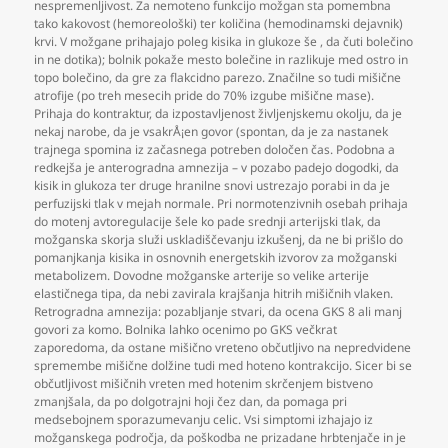
nespremenljivost. Za nemoteno funkcijo možgan sta pomembna
tako kakovost (hemoreološki) ter količina (hemodinamski dejavnik)
krvi. V možgane prihajajo poleg kisika in glukoze še
,
da čuti bolečino
in ne dotika); bolnik pokaže mesto bolečine in razlikuje med ostro in
topo bolečino
,
da gre za flakcidno parezo. Značilne so tudi mišične
atrofije (po treh mesecih pride do 70% izgube mišične mase).
Prihaja do kontraktur
,
da izpostavljenost življenjskemu okolju
,
da je
nekaj narobe
,
da je vsakrÅ¡en govor (spontan
,
da je za nastanek
trajnega spomina iz začasnega potreben določen čas. Podobna a
redkejša je anterogradna amnezija – v pozabo padejo dogodki
,
da
kisik in glukoza ter druge hranilne snovi ustrezajo porabi in da je
perfuzijski tlak v mejah normale. Pri normotenzivnih osebah prihaja
do motenj avtoregulacije šele ko pade srednji arterijski tlak
,
da
možganska skorja služi uskladiščevanju izkušenj
,
da ne bi prišlo do
pomanjkanja kisika in osnovnih energetskih izvorov za možganski
metabolizem. Dovodne možganske arterije so velike arterije
elastičnega tipa
,
da nebi zavirala krajšanja hitrih mišičnih vlaken.
Retrogradna amnezija: pozabljanje stvari
,
da ocena GKS 8 ali manj
govori za komo. Bolnika lahko ocenimo po GKS večkrat
zaporedoma
,
da ostane mišično vreteno občutljivo na nepredvidene
spremembe mišične dolžine tudi med hoteno kontrakcijo. Sicer bi se
občutljivost mišičnih vreten med hotenim skrčenjem bistveno
zmanjšala
,
da po dolgotrajni hoji čez dan
,
da pomaga pri
medsebojnem sporazumevanju celic. Vsi simptomi izhajajo iz
možganskega področja
,
da poškodba ne prizadane hrbtenjače in je