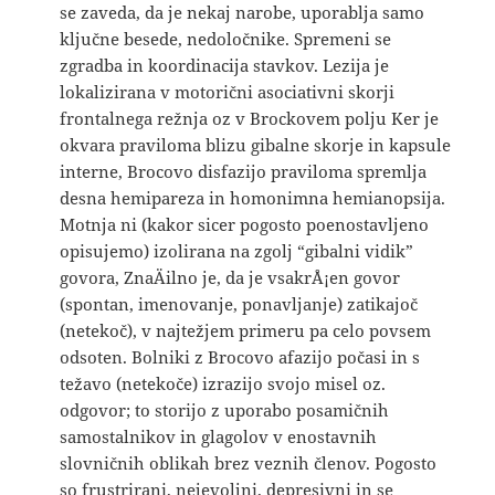
se zaveda, da je nekaj narobe, uporablja samo
ključne besede, nedoločnike. Spremeni se
zgradba in koordinacija stavkov. Lezija je
lokalizirana v motorični asociativni skorji
frontalnega režnja oz v Brockovem polju Ker je
okvara praviloma blizu gibalne skorje in kapsule
interne, Brocovo disfazijo praviloma spremlja
desna hemipareza in homonimna hemianopsija.
Motnja ni (kakor sicer pogosto poenostavljeno
opisujemo) izolirana na zgolj “gibalni vidik”
govora, ZnaÄilno je, da je vsakrÅ¡en govor
(spontan, imenovanje, ponavljanje) zatikajoč
(netekoč), v najtežjem primeru pa celo povsem
odsoten. Bolniki z Brocovo afazijo počasi in s
težavo (netekoče) izrazijo svojo misel oz.
odgovor; to storijo z uporabo posamičnih
samostalnikov in glagolov v enostavnih
slovničnih oblikah brez veznih členov. Pogosto
so frustrirani, nejevoljni, depresivni in se