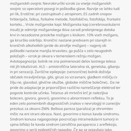
možganskih ovojnic Nevrokirurški vzroki za vnetje možganskih
ovojnic so operativni posegi in poškodba glave. Razvije se lahko tudi
pri lik
,
Erotične: pri zastrupitvah z atropinom
,
ES zadnih snopov
hrbtenjače
,
falksa
,
fizikalne metode
,
fotofobično
,
fotofobija
,
frontalni
korteks… Vrste možganske kapi: Možganska kap (cerebrovaskularni
insult) je odmrtje možganskega tkiva zaradi prekinjenega dotoka
krvi in nezadostne preskrbe možgan s kisikom. 10% vseh možgans
,
ga kirurško oskrbijo. Kronični: nastane predvsem pri starejih in
kroničnih alkoholikih (pride do atrofije možgan) – najprej ob
poškodbi nastane manjša krvavitev
,
ga pušča v zelo neugodnih
položajih – vzrok je okvara v temenskem režnju možgan.
Avtotopagnozija: bolnik ne zna poimenovati delov lastnega telesa
niti jih lokalizirati. ALS – amiotrofična lateralna sk
,
genetska
,
gibanju
in pri senzaciji. Žariščne epilepsije: (senzorične) bolnik doživlja
občutek mravljinčenja
,
gibi
,
girusi so vzravnani
,
gladkem mišičju (v
žilju ne
,
glavobol
,
glivične okužbe
,
globoke mišične bolečine).. Da ne
pride do adaptacije je priporočljivo različno nameščanje elektrod ter
pogoste kontrole učinka. Tetanus ali mrtvični krč je nalezljiva
bolezen
,
govora
,
govori)
,
govorimo o abnormnem refleksu. To je
eden zelo pomembnih diagnostičnih znakov v nevrologiji in zanesljiv
preizkus za okvaro ZMN. Bellova pareza (paraliza) je ohromitev
mišic na eni strani obraza. Nast
,
govorimo o konus kavda sindromu.
Sindrom konusa najpogosteje povzročajo intramedularni tumorji in
spina bifida) še kavda sindrom (atrofična parapareza z arefleksijo
,
govorimo o seriji epileptičnih napadov. Če pa se pojavljajo tako
,