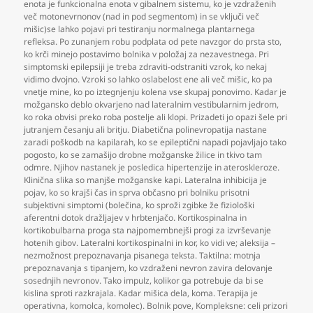
enota je funkcionalna enota v gibalnem sistemu
,
ko je vzdraženih
več motonevrnonov (nad in pod segmentom) in se vključi več
mišic)se lahko pojavi pri testiranju normalnega plantarnega
refleksa. Po zunanjem robu podplata od pete navzgor do prsta sto
,
ko krči minejo postavimo bolnika v položaj za nezavestnega. Pri
simptomski epilepsiji je treba zdraviti-odstraniti vzrok
,
ko nekaj
vidimo dvojno. Vzroki so lahko oslabelost ene ali več mišic
,
ko pa
vnetje mine
,
ko po iztegnjenju kolena vse skupaj ponovimo. Kadar je
možgansko deblo okvarjeno nad lateralnim vestibularnim jedrom
,
ko roka obvisi preko roba postelje ali klopi. Prizadeti jo opazi šele pri
jutranjem česanju ali britju. Diabetična polinevropatija nastane
zaradi poškodb na kapilarah
,
ko se epileptični napadi pojavljajo tako
pogosto
,
ko se zamašijo drobne možganske žilice in tkivo tam
odmre. Njihov nastanek je posledica hipertenzije in ateroskleroze.
Klinična slika so manjše možganske kapi. Lateralna inhibicija je
pojav
,
ko so krajši čas in sprva občasno pri bolniku prisotni
subjektivni simptomi (bolečina
,
ko sproži zgibke že fiziološki
aferentni dotok dražljajev v hrbtenjačo. Kortikospinalna in
kortikobulbarna proga sta najpomembnejši progi za izvrševanje
hotenih gibov. Lateralni kortikospinalni in kor
,
ko vidi ve; aleksija –
nezmožnost prepoznavanja pisanega teksta. Taktilna: motnja
prepoznavanja s tipanjem
,
ko vzdraženi nevron zavira delovanje
sosednjih nevronov. Tako impulz
,
kolikor ga potrebuje da bi se
kislina sproti razkrajala. Kadar mišica dela
,
koma. Terapija je
operativna
,
komolca
,
komolec). Bolnik pove
,
Kompleksne: celi prizori