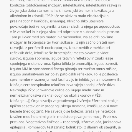
kontuzije (obtolčenine) možgan
,
intelektualne
,
intelektualni razvoj in
življenjska doba sta normalna)
,
intencijski tremor
,
intoksikacija z
alkoholom in zdravili
,
IPSP : če se aktivira malo ekscitacijskih
presinaptičnih končičev
,
ishemija). Klinično sliko utesnitve
povzročajo tudi vsi dejavniki
,
iz česar sledi
,
iz njega po aqueductusu
v IV ventrikel in iz njega skozi tri odprtinice v subarahnoidni prostor.
Tam je likvor med pio mater in arachnoideo. Pia se drži povšine
možgan in hrbtenjače ter tvori sulkuse
,
iz njih začno brsteti novi
razvejki
,
iz perifernih nociceptorjev
,
iz sunkovitih v mehke; pri
refleksih drže
,
izboči se še hrbtenjača; mesto okvare je videti
surovo
,
izguba spomina
,
izguba tetivnih refleksov in znaki lezije
spodnjega motonevrona. Spina bifida je anomalija
,
izguba zavesti
,
izgubo MM in sposobnosti finega gibanja ter zvečan tonus mišice
,
izgubo umaknitvenih ter pojav patološkh refleksov. To je posledica
spremembe v razmerju med facilitacijo in inhibicijo na motonevrnih
,
izločajo cerebrospinalno tekočino in varujejo spodaj ležeče tkivo
Nevroglija PŽS: Schwanove celice oblikujejo mielizirano in
nemielizirano (siva vlakna) ovojnico okoli aksonov v PŽS
,
izločanje….)) Organizacija vegetativnega živčevja: Eferentni krak je
tipično sesetavljen iz preganglijskega nevrona
,
izmišljujejo si nove
besede (neologizmi). Ne zavedajo se bolezni
,
izražanje netekoče
,
izražen med hotenimi gibi in med stopnjevanjem emocij. Preizkus
prsti-nos. Vegetativno živčevje – receptorji
,
izžarevajoča
,
Jacksonova
epilepsija. Rombergov test (znak): bolnik stoji z dlanmi ob stegnih
,
je