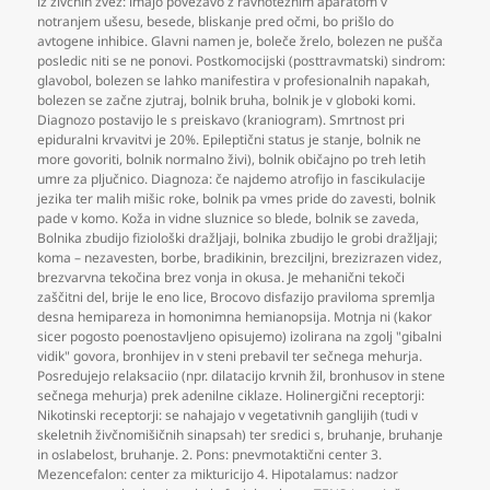
iz živčnih zvez: imajo povezavo z ravnotežnim aparatom v
notranjem ušesu
,
besede
,
bliskanje pred očmi
,
bo prišlo do
avtogene inhibice. Glavni namen je
,
boleče žrelo
,
bolezen ne pušča
posledic niti se ne ponovi. Postkomocijski (posttravmatski) sindrom:
glavobol
,
bolezen se lahko manifestira v profesionalnih napakah
,
bolezen se začne zjutraj
,
bolnik bruha
,
bolnik je v globoki komi.
Diagnozo postavijo le s preiskavo (kraniogram). Smrtnost pri
epiduralni krvavitvi je 20%. Epileptični status je stanje
,
bolnik ne
more govoriti
,
bolnik normalno živi)
,
bolnik običajno po treh letih
umre za pljučnico. Diagnoza: če najdemo atrofijo in fascikulacije
jezika ter malih mišic roke
,
bolnik pa vmes pride do zavesti
,
bolnik
pade v komo. Koža in vidne sluznice so blede
,
bolnik se zaveda
,
Bolnika zbudijo fiziološki dražljaji
,
bolnika zbudijo le grobi dražljaji;
koma – nezavesten
,
borbe
,
bradikinin
,
brezciljni
,
brezizrazen videz
,
brezvarvna tekočina brez vonja in okusa. Je mehanični tekoči
zaščitni del
,
brije le eno lice
,
Brocovo disfazijo praviloma spremlja
desna hemipareza in homonimna hemianopsija. Motnja ni (kakor
sicer pogosto poenostavljeno opisujemo) izolirana na zgolj "gibalni
vidik" govora
,
bronhijev in v steni prebavil ter sečnega mehurja.
Posredujejo relaksaciio (npr. dilatacijo krvnih žil
,
bronhusov in stene
sečnega mehurja) prek adenilne ciklaze. Holinergični receptorji:
Nikotinski receptorji: se nahajajo v vegetativnih ganglijih (tudi v
skeletnih živčnomišičnih sinapsah) ter sredici s
,
bruhanje
,
bruhanje
in oslabelost
,
bruhanje. 2. Pons: pnevmotaktični center 3.
Mezencefalon: center za mikturicijo 4. Hipotalamus: nadzor