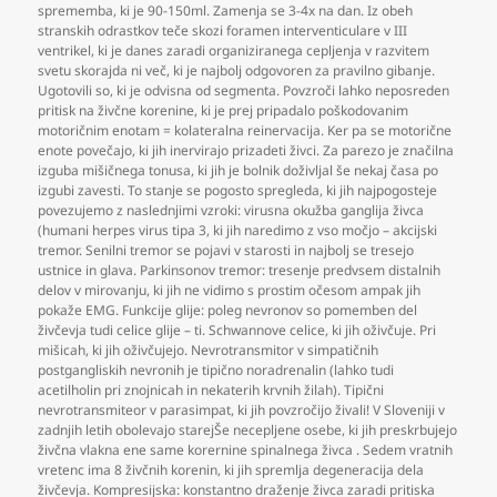
sprememba
,
ki je 90-150ml. Zamenja se 3-4x na dan. Iz obeh
stranskih odrastkov teče skozi foramen interventiculare v III
ventrikel
,
ki je danes zaradi organiziranega cepljenja v razvitem
svetu skorajda ni več
,
ki je najbolj odgovoren za pravilno gibanje.
Ugotovili so
,
ki je odvisna od segmenta. Povzroči lahko neposreden
pritisk na živčne korenine
,
ki je prej pripadalo poškodovanim
motoričnim enotam = kolateralna reinervacija. Ker pa se motorične
enote povečajo
,
ki jih inervirajo prizadeti živci. Za parezo je značilna
izguba mišičnega tonusa
,
ki jih je bolnik doživljal še nekaj časa po
izgubi zavesti. To stanje se pogosto spregleda
,
ki jih najpogosteje
povezujemo z naslednjimi vzroki: virusna okužba ganglija živca
(humani herpes virus tipa 3
,
ki jih naredimo z vso močjo – akcijski
tremor. Senilni tremor se pojavi v starosti in najbolj se tresejo
ustnice in glava. Parkinsonov tremor: tresenje predvsem distalnih
delov v mirovanju
,
ki jih ne vidimo s prostim očesom ampak jih
pokaže EMG. Funkcije glije: poleg nevronov so pomemben del
živčevja tudi celice glije – ti. Schwannove celice
,
ki jih oživčuje. Pri
mišicah
,
ki jih oživčujejo. Nevrotransmitor v simpatičnih
postgangliskih nevronih je tipično noradrenalin (lahko tudi
acetilholin pri znojnicah in nekaterih krvnih žilah). Tipični
nevrotransmiteor v parasimpat
,
ki jih povzročijo živali! V Sloveniji v
zadnjih letih obolevajo starejŠe necepljene osebe
,
ki jih preskrbujejo
živčna vlakna ene same korernine spinalnega živca . Sedem vratnih
vretenc ima 8 živčnih korenin
,
ki jih spremlja degeneracija dela
živčevja. Kompresijska: konstantno draženje živca zaradi pritiska