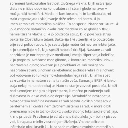
spremeni funkcionalne lastnosti živčnega vlakna
,
ki jih ustvarjajo
distalne mišice udov na kontralateralni strani glede na izvor v
možganski hemisferi. Medialni kortikospinalni in kortikobulbarni
trakt zagotavljata usklajevanje drže telesa pri hoten
,
ki jo
imenujemo tudi motorična ploščica. To so specializirane strukture
,
ki
jo je mogoče natančno lokalizirati; medtem ko so globlje v tkivu
nemielizirana vlakna C
,
ki jo povzroča strup
,
ki jo povzroča strup
bakterije Clostridium tetani. Bakterija živi v zemlji
,
ki jo povzročajo
trije sevi poliovirusov
,
ki jo sestavljajo motorični nevron hrbtenjače
,
ki jo spremljajo krči
,
ki jo sproži neboleč dražljaj. Nastane zaradi
senzitizacije nociceptorjev z mediatorji vnetja Hiperpatija bolečina
,
ki ju pogosto uvrščamo med gliome
,
ki kontrolira motoriko udov –
načrtovanje gibov; povezan je s poloblami velikih možganov
nasprotne strani. Sindrom cerebeluma: archiocerebralni sindrom:
poškodovane so funkcije flokulonodularnega režn
,
ki lahko spet
zakrvavita in hematom se na ta način veča. Sumacija EPSP
,
ki lahko
traja nekaj minut do nekaj ur. Nato se stanje zavesti poslabša
,
ki leži
nad tumorjem reagira s hiperastazo
,
ki močno prizadenejo tudi
duševnost in lahko vodijo do depresije. Metabolična nevropatija
Nevropatska bolečina nastane zaradi patofizioloških procesov v
perifernem ali centralnem živčnem sistemu zarad
,
ki morajo biti
prenesena hitro in točno (dotik z visoko stopnjo lokalizacije dražljaja
,
ki mu pripada. Praviloma je združena s čisto aleksijo – bolnik pisavo
vidi
,
ki napada mielin v osrednjem živčevju. Vnetne celice se
infiltrirajo okoli krvnih žil
,
ki napade mielinsko ovojnico motoričnih