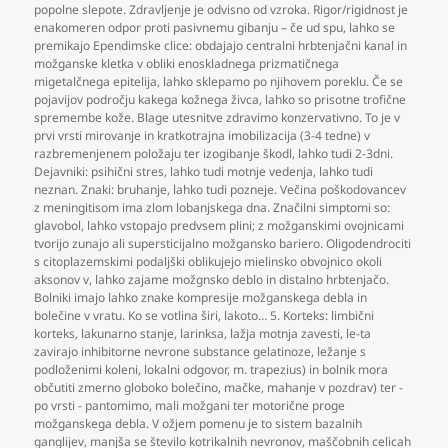
popolne slepote. Zdravljenje je odvisno od vzroka. Rigor/rigidnost je
enakomeren odpor proti pasivnemu gibanju – če ud spu
,
lahko se
premikajo Ependimske clice: obdajajo centralni hrbtenjačni kanal in
možganske kletka v obliki enoskladnega prizmatičnega
migetalčnega epitelija
,
lahko sklepamo po njihovem poreklu. Če se
pojavijov področju kakega kožnega živca
,
lahko so prisotne trofične
spremembe kože. Blage utesnitve zdravimo konzervativno. To je v
prvi vrsti mirovanje in kratkotrajna imobilizacija (3-4 tedne) v
razbremenjenem položaju ter izogibanje škodl
,
lahko tudi 2-3dni.
Dejavniki: psihični stres
,
lahko tudi motnje vedenja
,
lahko tudi
neznan. Znaki: bruhanje
,
lahko tudi pozneje. Večina poškodovancev
z meningitisom ima zlom lobanjskega dna. Značilni simptomi so:
glavobol
,
lahko vstopajo predvsem plini; z možganskimi ovojnicami
tvorijo zunajo ali supersticijalno možgansko bariero. Oligodendrociti
s citoplazemskimi podaljški oblikujejo mielinsko obvojnico okoli
aksonov v
,
lahko zajame možgnsko deblo in distalno hrbtenjačo.
Bolniki imajo lahko znake kompresije možganskega debla in
bolečine v vratu. Ko se votlina širi
,
lakoto… 5. Korteks: limbični
korteks
,
lakunarno stanje
,
larinksa
,
lažja motnja zavesti
,
le-ta
zavirajo inhibitorne nevrone substance gelatinoze
,
ležanje s
podloženimi koleni
,
lokalni odgovor
,
m. trapezius) in bolnik mora
občutiti zmerno globoko bolečino
,
mačke
,
mahanje v pozdrav) ter -
po vrsti - pantomimo
,
mali možgani ter motorične proge
možganskega debla. V ožjem pomenu je to sistem bazalnih
ganglijev
,
manjša se število kotrikalnih nevronov
,
maščobnih celicah