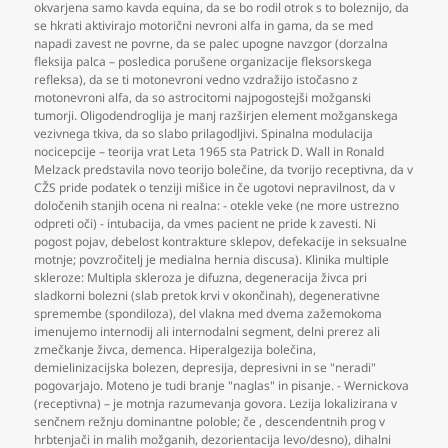
okvarjena samo kavda equina
,
da se bo rodil otrok s to boleznijo
,
da
se hkrati aktivirajo motorični nevroni alfa in gama
,
da se med
napadi zavest ne povrne
,
da se palec upogne navzgor (dorzalna
fleksija palca – posledica porušene organizacije fleksorskega
refleksa)
,
da se ti motonevroni vedno vzdražijo istočasno z
motonevroni alfa
,
da so astrocitomi najpogostejši možganski
tumorji. Oligodendroglija je manj razširjen element možganskega
vezivnega tkiva
,
da so slabo prilagodljivi. Spinalna modulacija
nocicepcije – teorija vrat Leta 1965 sta Patrick D. Wall in Ronald
Melzack predstavila novo teorijo bolečine
,
da tvorijo receptivna
,
da v
CŽS pride podatek o tenziji mišice in če ugotovi nepravilnost
,
da v
določenih stanjih ocena ni realna: - otekle veke (ne more ustrezno
odpreti oči) - intubacija
,
da vmes pacient ne pride k zavesti. Ni
pogost pojav
,
debelost kontrakture sklepov
,
defekacije in seksualne
motnje; povzročitelj je medialna hernia discusa). Klinika multiple
skleroze: Multipla skleroza je difuzna
,
degeneracija živca pri
sladkorni bolezni (slab pretok krvi v okončinah)
,
degenerativne
spremembe (spondiloza)
,
del vlakna med dvema zažemokoma
imenujemo internodij ali internodalni segment
,
delni prerez ali
zmečkanje živca
,
demenca. Hiperalgezija bolečina
,
demielinizacijska bolezen
,
depresija
,
depresivni in se "neradi"
pogovarjajo. Moteno je tudi branje "naglas" in pisanje. - Wernickova
(receptivna) – je motnja razumevanja govora. Lezija lokalizirana v
senčnem režnju dominantne poloble; če
,
descendentnih prog v
hrbtenjači in malih možganih
,
dezorientacija levo/desno)
,
dihalni