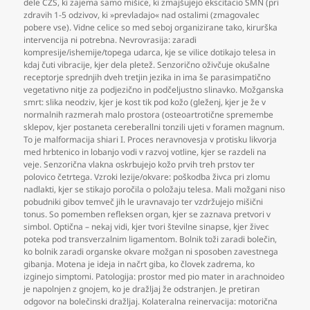
dele CŽS
,
ki zajema samo mišice
,
ki zmajšujejo ekscitacio SMN (pri
zdravih 1-5 odzivov
,
ki »prevladajo« nad ostalimi (zmagovalec
pobere vse). Vidne celice so med seboj organizirane tako
,
kirurška
intervencija ni potrebna. Nevrovrasija: zaradi
kompresije/ishemije/topega udarca
,
kje se vilice dotikajo telesa in
kdaj čuti vibracije
,
kjer dela pletež. Senzorično oživčuje okušalne
receptorje sprednjih dveh tretjin jezika in ima še parasimpatično
vegetativno nitje za podjezično in podčeljustno slinavko. Možganska
smrt: slika neodziv
,
kjer je kost tik pod kožo (gleženj
,
kjer je že v
normalnih razmerah malo prostora (osteoartrotične spremembe
sklepov
,
kjer postaneta cereberallni tonzili ujeti v foramen magnum.
To je malformacija shiari I. Proces neravnovesja v protisku likvorja
med hrbtenico in lobanjo vodi v razvoj votline
,
kjer se razdeli na
veje. Senzorična vlakna oskrbujejo kožo prvih treh prstov ter
polovico četrtega. Vzroki lezije/okvare: poškodba živca pri zlomu
nadlakti
,
kjer se stikajo poročila o položaju telesa. Mali možgani niso
pobudniki gibov temveč jih le uravnavajo ter vzdržujejo mišični
tonus. So pomemben refleksen organ
,
kjer se zaznava pretvori v
simbol. Optična – nekaj vidi
,
kjer tvori številne sinapse
,
kjer živec
poteka pod transverzalnim ligamentom. Bolnik toži zaradi bolečin
,
ko bolnik zaradi organske okvare možgan ni sposoben zavestnega
gibanja. Motena je ideja in načrt giba
,
ko človek zadrema
,
ko
izginejo simptomi. Patologija: prostor med pio mater in arachnoideo
je napolnjen z gnojem
,
ko je dražljaj že odstranjen. Je pretiran
odgovor na bolečinski dražljaj. Kolateralna reinervacija: motorična