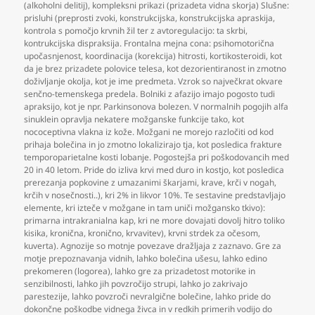
(alkoholni delitij)
,
kompleksni prikazi (prizadeta vidna skorja) Slušne:
prisluhi (preprosti zvoki
,
konstrukcijska
,
konstrukcijska apraskija
,
kontrola s pomočjo krvnih žil ter z avtoregulacijo: ta skrbi
,
kontrukcijska dispraksija. Frontalna mejna cona: psihomotorična
upočasnjenost
,
koordinacija (korekcija) hitrosti
,
kortikosteroidi
,
kot
da je brez prizadete polovice telesa
,
kot dezorientiranost in zmotno
doživljanje okolja
,
kot je ime predmeta. Vzrok so največkrat okvare
senčno-temenskega predela. Bolniki z afazijo imajo pogosto tudi
apraksijo
,
kot je npr. Parkinsonova bolezen. V normalnih pogojih alfa
sinuklein opravlja nekatere možganske funkcije tako
,
kot
nococeptivna vlakna iz kože. Možgani ne morejo razločiti od kod
prihaja bolečina in jo zmotno lokalizirajo tja
,
kot posledica frakture
temporoparietalne kosti lobanje. Pogostejša pri poškodovancih med
20 in 40 letom. Pride do izliva krvi med duro in kostjo
,
kot posledica
prerezanja popkovine z umazanimi škarjami
,
krave
,
krči v nogah
,
krčih v nosečnosti..)
,
kri 2% in likvor 10%. Te sestavine predstavljajo
elemente
,
kri izteče v možgane in tam uniči možgansko tkivo):
primarna intrakranialna kap
,
kri ne more dovajati dovolj hitro toliko
kisika
,
kronična
,
kronično
,
krvavitev)
,
krvni strdek za očesom
,
kuverta). Agnozije so motnje povezave dražljaja z zaznavo. Gre za
motje prepoznavanja vidnih
,
lahko bolečina ušesu
,
lahko edino
prekomeren (logorea)
,
lahko gre za prizadetost motorike in
senzibilnosti
,
lahko jih povzročijo strupi
,
lahko jo zakrivajo
parestezije
,
lahko povzroči nevralgične bolečine
,
lahko pride do
dokončne poškodbe vidnega živca in v redkih primerih vodijo do