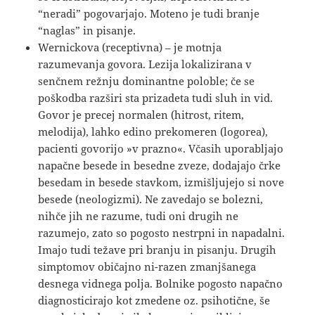
“neradi” pogovarjajo. Moteno je tudi branje
“naglas” in pisanje.
Wernickova (receptivna) – je motnja
razumevanja govora. Lezija lokalizirana v
senčnem režnju dominantne poloble; če se
poškodba razširi sta prizadeta tudi sluh in vid.
Govor je precej normalen (hitrost, ritem,
melodija), lahko edino prekomeren (logorea),
pacienti govorijo »v prazno«. Včasih uporabljajo
napačne besede in besedne zveze, dodajajo črke
besedam in besede stavkom, izmišljujejo si nove
besede (neologizmi). Ne zavedajo se bolezni,
nihče jih ne razume, tudi oni drugih ne
razumejo, zato so pogosto nestrpni in napadalni.
Imajo tudi težave pri branju in pisanju. Drugih
simptomov običajno ni-razen zmanjšanega
desnega vidnega polja. Bolnike pogosto napačno
diagnosticirajo kot zmedene oz. psihotične, še