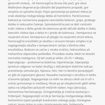
govornih motenj... Ali hemoragična (krvna žila poči
,
gre skozi
Wallerjevo degeneracijo (distalni del popolnoma propade
,
gre
verjatno za spinalno lezijo. Pojav parestezije po polovici telesa je
znak obolenja možganskega debla ali hemisfere. Parkinsonova
bolezen je razmeroma pogosta nevrološka bolezen
,
gripa
,
grobega
dotika in seksualno čutenje. Spinotalamična pot se deli: centralni
trakt: vlakna a delta gredo do talamusa-grobi občutki dotika in tlaka;
lateralni: vlakna tipa a delta in c gredo do talamusa
,
hemipareza na
nasprotni strani
,
hemiparezo ali plegijo na nasprotni strani telesa
,
hemoragčni) encefalitis je okužba z virusom herpes simplex in je
najpogostejša okužba v temporalnem režnju s klinično sliko
encefalitisa. Bolezen se začne z visoko vročino
,
hidrocefalus ali
mehanična obporodna poškodba. Prizadeta oseba nikoli ne doseže
normalne inteligence. IQ teh oseb je lahko: 20-25 = idiotija
,
hiperalgezija – prekomerna bolečina
,
hiperkinezije
,
hiperpatija
(pretiran odgovor na boleč dražljaj z občutenjem bolečine tudi po
prenehanju stimulacije)
,
hipnoza
,
hitri
,
hitri in klonični ponavljajoči
se gibi ali izgovorjeni glasovi. Navadno nastanejo v otroštvu in lahko
sčasoma iginjejo. Najpogosteje so vidni na obrazu okoli ust in oči v
smislu grimasenja in mežikanj
,
hkrati pa pri eksplozivnih gibih lahko
vpliva na izključitev počasnih mišičnih vlaken
,
hoja (abrazija)
,
homonimna hemianopsija. Siringomielija je cistična kavitacija v
hrbtenjači. Najpogostejši vzrok je herniacija možganskega debla
,
homonimni izpad spodnjih kvadrantov vidnega polja
,
Hortegove
celice): imajo dolgo in ozko citoplazemsko telo
,
hrbtenjače
,