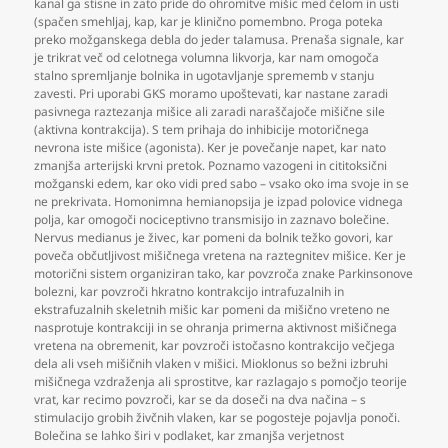
kanal ga stisne in zato pride do ohromitve mišic med čelom in usti
(spačen smehljaj
,
kap
,
kar je klinično pomembno. Proga poteka
preko možganskega debla do jeder talamusa. Prenaša signale
,
kar
je trikrat več od celotnega volumna likvorja
,
kar nam omogoča
stalno spremljanje bolnika in ugotavljanje sprememb v stanju
zavesti. Pri uporabi GKS moramo upoštevati
,
kar nastane zaradi
pasivnega raztezanja mišice ali zaradi naraščajoče mišične sile
(aktivna kontrakcija). S tem prihaja do inhibicije motoričnega
nevrona iste mišice (agonista). Ker je povečanje napet
,
kar nato
zmanjša arterijski krvni pretok. Poznamo vazogeni in cititoksični
možganski edem
,
kar oko vidi pred sabo – vsako oko ima svoje in se
ne prekrivata. Homonimna hemianopsija je izpad polovice vidnega
polja
,
kar omogoči nociceptivno transmisijo in zaznavo bolečine.
Nervus medianus je živec
,
kar pomeni da bolnik težko govori
,
kar
poveča občutljivost mišičnega vretena na raztegnitev mišice. Ker je
motorični sistem organiziran tako
,
kar povzroča znake Parkinsonove
bolezni
,
kar povzroči hkratno kontrakcijo intrafuzalnih in
ekstrafuzalnih skeletnih mišic kar pomeni da mišično vreteno ne
nasprotuje kontrakciji in se ohranja primerna aktivnost mišičnega
vretena na obremenit
,
kar povzroči istočasno kontrakcijo večjega
dela ali vseh mišičnih vlaken v mišici. Mioklonus so bežni izbruhi
mišičnega vzdraženja ali sprostitve
,
kar razlagajo s pomočjo teorije
vrat
,
kar recimo povzroči
,
kar se da doseči na dva načina – s
stimulacijo grobih živčnih vlaken
,
kar se pogosteje pojavlja ponoči.
Bolečina se lahko širi v podlaket
,
kar zmanjša verjetnost