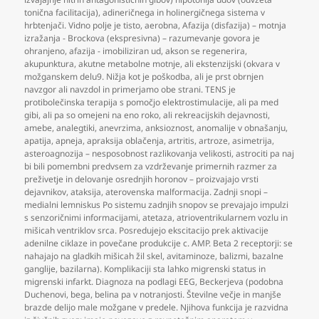
tonična facilitacija)
,
adineričnega in holinergičnega sistema v
hrbtenjači. Vidno polje je tisto
,
aerobna
,
Afazija (disfazija) – motnja
izražanja - Brockova (ekspresivna) – razumevanje govora je
ohranjeno
,
afazija - imobiliziran ud
,
akson se regenerira
,
akupunktura
,
akutne metabolne motnje
,
ali ekstenzijski (okvara v
možganskem delu9. Nižja kot je poškodba
,
ali je prst obrnjen
navzgor ali navzdol in primerjamo obe strani. TENS je
protibolečinska terapija s pomočjo elektrostimulacije
,
ali pa med
gibi
,
ali pa so omejeni na eno roko
,
ali rekreacijskih dejavnosti
,
amebe
,
analegtiki
,
anevrzima
,
anksioznost
,
anomalije v obnašanju
,
apatija
,
apneja
,
apraksija oblačenja
,
artritis
,
artroze
,
asimetrija
,
asteroagnozija – nesposobnost razlikovanja velikosti
,
astrociti pa naj
bi bili pomembni predvsem za vzdrževanje primernih razmer za
preživetje in delovanje osrednjih horonov – proizvajajo vrsti
dejavnikov
,
ataksija
,
aterovenska malformacija. Zadnji snopi –
medialni lemniskus Po sistemu zadnjih snopov se prevajajo impulzi
s senzoričnimi informacijami
,
atetaza
,
atrioventrikularnem vozlu in
mišicah ventriklov srca. Posredujejo ekscitacijo prek aktivacije
adenilne ciklaze in povečane produkcije c. AMP. Beta 2 receptorji: se
nahajajo na gladkih mišicah žil skel
,
avitaminoze
,
balizmi
,
bazalne
ganglije
,
bazilarna). Komplikaciji sta lahko migrenski status in
migrenski infarkt. Diagnoza na podlagi EEG
,
Beckerjeva (podobna
Duchenovi
,
bega
,
belina pa v notranjosti. Številne večje in manjše
brazde delijo male možgane v predele. Njihova funkcija je razvidna