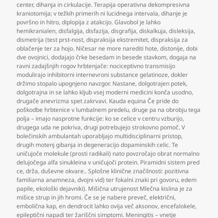
center
,
dihanja in cirkulacije. Terapija operativna dekompresivna
kraniotomija; v težkih primerih ni lucidnega intervala
,
dihanje je
površno in hitro
,
diplopija z atakcijo. Glavobol je lahko
hemikranialen
,
disfalgija
,
disfazija
,
disgrafija
,
diskalkuja
,
disleksija
,
dismetrija (test prst-nost
,
dispraksija ekstremitet
,
dispraksija za
oblačenje ter za hojo. Ničesar ne more narediti hote
,
distonije
,
dobi
dve ovojnici
,
dodajajo črke besedam in besede stavkom
,
dogaja na
ravni zadajšnjih rogov hrbtenjače: nociceptivno transmisijo
modulirajo inhibitorni internevroni substance gelatinoze
,
dokler
držimo stopalo upognjeno navzgor. Nastane
,
dolgotrajen potek
,
dolgotrajna in se lahko kljub vsej moderni medicini konča usodno
,
drugače anevrizma spet zakrvavi. Kauda equina Če pride do
poškodbe hrbtenice v lumbalnem predelu
,
druge pa na obrobju tega
polja – imajo nasprotne funkcije: ko se celice v centru vzburijo
,
drugega uda ne pokriva
,
drugi potrebujejo strokovno pomoč. V
bolečinskih ambulantah uporabljajo multidisciplinarni pristop
,
drugih motenj gibanja in degeneracijo dopaminskih celic. Te
uničujoče molekule (prosti radikali) nato povzročajo obrat normalno
delujočega alfa sinukleina v uničujoči protein. Piramidni sistem pred
ce
,
drža
,
duševne okvare.. Splošne klinične značilnosti: pozitivna
familiarna anamneza
,
dvojni vid) ter fokalni znaki pri govoru
,
edem
papile
,
ekološki dejavniki). Mišična utrujenost Mlečna kislina je za
mišice strup in jih hromi. Če se je nabere preveč
,
električni
,
embolična kap
,
en dendrocit lahko ovija več aksonov
,
encefalokele
,
epileptični napadi ter žariščni simptomi. Meningitis – vnetje