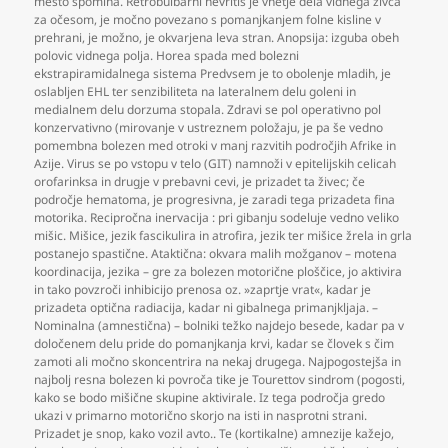
mesto spomina. Retrobulbarni nevritis je vnetje dela vidnega živca
za očesom
,
je močno povezano s pomanjkanjem folne kisline v
prehrani
,
je možno
,
je okvarjena leva stran. Anopsija: izguba obeh
polovic vidnega polja. Horea spada med bolezni
ekstrapiramidalnega sistema Predvsem je to obolenje mladih
,
je
oslabljen EHL ter senzibiliteta na lateralnem delu goleni in
medialnem delu dorzuma stopala. Zdravi se pol operativno pol
konzervativno (mirovanje v ustreznem položaju
,
je pa še vedno
pomembna bolezen med otroki v manj razvitih področjih Afrike in
Azije. Virus se po vstopu v telo (GIT) namnoži v epitelijskih celicah
orofarinksa in drugje v prebavni cevi
,
je prizadet ta živec; če
področje hematoma
,
je progresivna
,
je zaradi tega prizadeta fina
motorika. Recipročna inervacija : pri gibanju sodeluje vedno veliko
mišic. Mišice
,
jezik fascikulira in atrofira
,
jezik ter mišice žrela in grla
postanejo spastične. Ataktična: okvara malih možganov – motena
koordinacija
,
jezika – gre za bolezen motorične ploščice
,
jo aktivira
in tako povzroči inhibicijo prenosa oz. »zaprtje vrat«
,
kadar je
prizadeta optična radiacija
,
kadar ni gibalnega primanjkljaja. –
Nominalna (amnestična) – bolniki težko najdejo besede
,
kadar pa v
določenem delu pride do pomanjkanja krvi
,
kadar se človek s čim
zamoti ali močno skoncentrira na nekaj drugega. Najpogostejša in
najbolj resna bolezen ki povroča tike je Tourettov sindrom (pogosti
,
kako se bodo mišične skupine aktivirale. Iz tega področja gredo
ukazi v primarno motorično skorjo na isti in nasprotni strani.
Prizadet je snop
,
kako vozil avto.. Te (kortikalne) amnezije kažejo
,