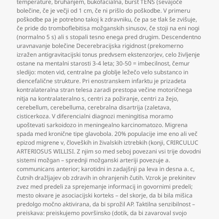
temperature
,
bruhanjem
,
bukofacialna
,
burst TENS (sevajoče
bolečine
,
če je večji od 1 cm
,
če ni prišlo do poškodbe. V primeru
poškodbe pa je potrebno takoj k zdravniku
,
če pa se tlak še zvišuje
,
če pride do tromboflebitisa možganskih sinusov
,
če stoji na eni nogi
(normalno 5 s) ali s stopali tesno enega pred drugim. Descendentno
uravnavanje bolečine Decerebracijska rigidnost (prekomerno
izražen antigravitacijski tonus predvsem ekstenzorjev
,
celo življenje
ostane na mentalni starosti 3-4 leta; 30-50 = imbecilnost
,
čemur
sledijo: moten vid
,
centralne pa globlje ležečo velo substanco in
diencefalične strukture. Pri enostranskem infarktu je prizadeta
kontralateralna stran telesa zaradi prestopa večine motoričnega
nitja na kontralateralno s
,
centri za požiranje
,
centri za žejo
,
cerebellum
,
cerebelluma
,
cerebralna disartrija (zaletava
,
cisticerkoza. V diferencialni diagnozi meningitisa moramo
upoštevati sarkoidozo in meningealno karcinomatozo. Migrena
spada med kronične tipe glavobola. 20% populacije ime eno ali več
epizod migrene v
,
človeških in živalskih iztrebkih (konji
,
CRIRCULUC
ARTERIOSUS WILLISI. Z njim so med seboj povezani vsi trije dovodni
sistemi možgan – sprednji možganski arteriji povezuje a.
communicans anterior; karotidni in zadajšnji pa leva in desna a. c
,
čutnih dražljajev ob zdravih in ohranjenih čutih. Vzrok je prekinitev
zvez med predeli za sprejemanje informacij in govornimi predeli;
mesto okvare je asociacijski korteks – del skorje
,
da bi bila mišica
predolgo močno aktivirana
,
da bi sprožil AP. Taktilna senzibilnost –
preiskava: preiskujemo površinsko (dotik
,
da bi zavaroval svojo