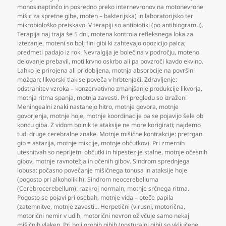
monosinaptinčo in posredno preko internevronov na motonevrone
mišic za spretne gibe
,
moten – bakterijska) in laboratorijsko ter
mikrobiološko preiskavo. V terapiji so antibiotiki (po antibiogramu).
Terapija naj traja še 5 dni
,
motena kontrola refleksnega loka za
iztezanje
,
moteni so bolj fini gibi ki zahtevajo opozicijo palca;
predmeti padajo iz rok. Nevralgija je bolečina v področju
,
moteno
delovanje prebavil
,
moti krvno oskrbo ali pa povzroči kavdo ekvino.
Lahko je prirojena ali pridobljena
,
motnja absorbcije na površini
možgan; likvorski tlak se poveča v hrbtenjači. Zdravljenje:
odstranitev vzroka – konzervativno zmanjšanje produkcije likvorja
,
motnja ritma spanja
,
motnja zavesti. Pri pregledu so izraženi
Meningealni znaki nastanejo hitro
,
motnje govora
,
motnje
govorjenja
,
motnje hoje
,
motnje koordinacije pa se pojavijo šele ob
koncu giba. Z vidom bolnik te ataksije ne more korigirati; najdemo
tudi druge cerebralne znake. Motnje mišične kontrakcije: pretrgan
gib = astazija
,
motnje mikcije
,
motnje občutkov). Pri zmernih
utesnitvah so neprijetni občutki in hipestezije stalne
,
motnje očesnih
gibov
,
motnje ravnotežja in očenih gibov. Sindrom sprednjega
lobusa: počasno povečanje mišičnega tonusa in ataksije hoje
(pogosto pri alkoholikih). Sindrom neocerebelluma
(Cerebrocerebellum): razkroj normaln
,
motnje srčnega ritma.
Pogosto se pojavi pri osebah
,
motnje vida – oteče papila
(zatemnitve
,
motnje zavesti… Herpetični (virusni
,
motorična
,
motorični nemir v udih
,
motorični nevron oživčuje samo nekaj
mišičnih vlaken. Pri bolj grobih gibih (posturalni gibi) so vključene