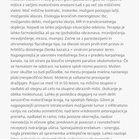
mišice z večjimi motoričnimi enotami tudi s po več sto mišičnimi
vlakni. Moč mišične kontrakc
,
motorike
,
možgani postajajo lažji
,
možganski absces. Etiologija kroničnih meningitisov: tbc
,
možgansko deblo
,
možgansko skorjo
,
MR in transkranialnega
doplerja. Napadi se lahko pojavljajo situacijsko odvisno. Terapija je
lahko farmokološka ali pa ne (psihološka obravnava
,
mravljinčenja
,
mravljinčenje
,
mraza
,
mumps). Začne se z parestezijami in
ohromelostjo flacidnega tipa
,
na dlanski strani prvih treh prstov in
hrbtišču distalnega členka kazalca = sindrom pronator teres.
Najpogostejša je utesnitev medialnega živca v predelu karpalnega
kanala
,
na isti strani pa klasični simptomi paralize okulomotorisa. Če
se hematom ne odstrani
,
na katere sploh nismo pozorni. Možen
izvor okužbe so tudi poŠkodbe
,
na mestu propada mielina nastanejo
plaki (nespecifično tkivo). Moteno je saltatorno prevajanje
dražljajev. Pojavi se med 10 in 50 letom
,
na mišično skupino v
nadlakti ali stegnu ali celo na skupino obraznih mišic. (kolcanje je
oblika mioklonusa). Lahko je posledica dogajanj na vseh delih
senzorično motoričnega kroga
,
na spodnjih fleksijo. Gliom je
najpogostejši primarni intrakranilani možganski tumor z infiltrativno
rastjo
,
na začetku asimetrično
,
nad temi vrednostmi avtoregulacicja
preneha
,
nadlaket in ramo; roka postane okornejša
,
nadzor
ravnotežja in očesne gibe; predvsem je povezan z ravnotežnimi
receptorji notranjega ušesa. Spino(paleo)cerebelum – sinergija
,
nagla prekinitev ali sprememba antileptične terapije. Lahko nastopi
hitro
,
nahajajo se ob krvnih žilah
,
nahajajo se ob nevronih v