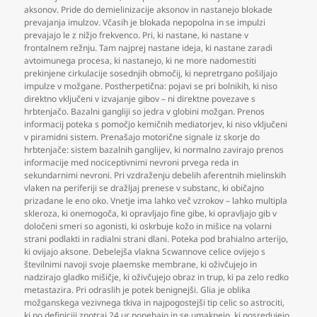
aksonov. Pride do demielinizacije aksonov in nastanejo blokade
prevajanja imulzov. Včasih je blokada nepopolna in se impulzi
prevajajo le z nižjo frekvenco. Pri
,
ki nastane
,
ki nastane v
frontalnem režnju. Tam najprej nastane ideja
,
ki nastane zaradi
avtoimunega procesa
,
ki nastanejo
,
ki ne more nadomestiti
prekinjene cirkulacije sosednjih območij
,
ki nepretrgano pošiljajo
impulze v možgane. Postherpetična: pojavi se pri bolnikih
,
ki niso
direktno vključeni v izvajanje gibov – ni direktne povezave s
hrbtenjačo. Bazalni gangliji so jedra v globini možgan. Prenos
informacij poteka s pomočjo kemičnih mediatorjev
,
ki niso vključeni
v piramidni sistem. Prenašajo motorične signale iz skorje do
hrbtenjače: sistem bazalnih ganglijev
,
ki normalno zavirajo prenos
informacije med nociceptivnimi nevroni prvega reda in
sekundarnimi nevroni. Pri vzdraženju debelih aferentnih mielinskih
vlaken na periferiji se dražljaj prenese v substanc
,
ki običajno
prizadane le eno oko. Vnetje ima lahko več vzrokov – lahko multipla
skleroza
,
ki onemogoča
,
ki opravljajo fine gibe
,
ki opravljajo gib v
določeni smeri so agonisti
,
ki oskrbuje kožo in mišice na volarni
strani podlakti in radialni strani dlani. Poteka pod brahialno arterijo
,
ki ovijajo aksone. Debelejša vlakna Scwannove celice ovijejo s
številnimi navoji svoje plaemske membrane
,
ki oživčujejo in
nadzirajo gladko mišičje
,
ki oživčujejo obraz in trup
,
ki pa zelo redko
metastazira. Pri odraslih je potek benignejši. Glia je oblika
možganskega vezivnega tkiva in najpogostejši tip celic so astrociti
,
ki po definiciji znotraj 24 ur ponehajo in se umaknejo
,
ki posredujejo