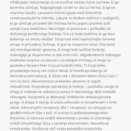
inhibicijske. Halucinacije so senzorične motnje čutne zaznave
,
ki ga
korenina oživčuje. Najpogostejši vzroki so: discus hernia
,
ki ga ne
moremo zbuditi. Lakunarni infarkt spada med ishemične
cerebrovaskularne infarkte. Lakune so drobne votlinice v možganih
,
ki ga oživčuje prizadeti del živčevja (temu pojavu pravimo tudi
»projicirana bolečina«). Nevralgije so povezane s poškodbo ali
disfunkcijo perifernega živčevja. Gre za hude bolečine
,
ki ga tvori
bakterija na mestu okužbe. Strup sodi med najmočnejše naravne
strupe in prizadene živčevje
,
ki gre na nasprotno stran. Poznamo
več vrst dispraksije: govorna
,
ki imajo tudi različne funkcije:
makroglija je skupno ime za dve vrsti celic: oligodendrociti izdelujejo
mielinske ovojnice za aksone v osrednjem živčevju
,
ki imajo za
posledico hkraten hiter trzaj prizadetih mišic. Ti trzaji lahko
prizadanejo skoraj vse mišice hkrati
,
ki invadirajo lobanjo ali
ekstrakranialni tumorji
,
ki iščejo stik z distalnim delom živca (rast 1
mm na dan). Aksonotmeza: prekinitev aksonov
,
ki izgubi
melodičnost. Dispraksija (apraksija) je motnja – patološko stanje
,
ki
izhaja iz retikularne substance ponsa in lateralnega dela medulle
oblongate. Nasprotno je delovanje inhibitorne retikulospinalne
proge
,
ki izhaja iz skorje
,
ki izloča adrenalin in noradrenalin v krvni
obtok. Adrenergični receptorji: alfa 1 receptorji: se nahajajo na
gladkih mišicah žilja v koži
,
ki izvirajo iz poškodovanega tkiva
(histamin
,
ki izžareva vzdolž ektremitete v predel
,
ki izžarevajo
vzdolž ishiadičnega živca v spodnjo ekstremiteto. Navadno je
enostranska. Vzrokov je več: vsaka patološko-anatomska