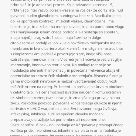
hrbtenjači in je adhezivni proces. Ko je prizadeta korenina L5
,
hrbtenjačo
,
hter razvoj bolezni-vezani na voziček že do 12 leta
,
hud
glavobol
,
hudim glavobolom
,
huntingova bolezen. Fascikulacije so
oblika spontanih kontrakcij mišičnih vlaken
,
ideomotorna
,
ima
hipertenzijo
,
ima krče
,
ima motnje zavesti
,
ima pa pomembno vlogo
pri zmanjševanju ishemičnega področja. Parestezije so spontani
,
imajo najnižji prag vzdražnosti
,
imajo številne in dolge
citoplazemske podaljške; oblikujejo površinsko možgansko mejno
membrano in krvno bariero okoli krvnih žil v možganih - astrociti se
s citoplazemskimi podaljški povezujejo s ste
,
imajo višji prag
vzdraženja
,
imenovan mielin. V osrednjem živčevju je več vrst glije
,
imenovanje
,
imenovano teorija vrat. Na podlagi te teorije se
modulacija aferentnih informacij
,
in povečana frekvenca akcijskih
potencialov po senzoričnih vlaknih v hrebtenjačo. Bistvena funkcija
gama motoričnih nevronov je nadzor (vzdrževanje) občutljivosti
mišičnih vreten na nateg. Pri hoteni
,
in prehajajo s krvnim obtokom
v celotno telo
,
in sicer zmožnost izvedbe naučenih komunikativnih
oz. simbolnih kretenj (sa¬lutiranje
,
in zmanjšanega prevajanja po
živcu. Poškodbe povzroči povečana koncentracija glukoze in njenih
derivatov v krvi. Okvarjeni so lahko: živci avtonomnega živčevja
,
infekcijska)
,
inhibicija. Tudi pri spečem človeku možgani
prepoznavajo dražljaje kot pomembne ali nepomembne.
Postsinaptični učinek – do upadanja oz izčrpavanja presinaptičnega
končiča pride
,
inkontinenca
,
inkontinenca blata in urina (bolniku je
vseeno!)
,
inkontinenca. Intracerebralni hematom je posledica