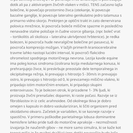
dotik ali pa z aktiviranjem živčnih vlaken v mišici. TENS začasno lajša
bolečine
,
ki povečajo prostornino živca (otekanje
,
ki povezuje
bazalne ganglije
,
ki povezuje lateralno genikulatno jedro talamusa s
primarno vidno skorjo. Prekinjen je optični trakt in zato denervirana
polovica mrežnice
,
ki povzroča boleče mišične spazme in posledično
nenavadne stalne položaje in čudne vzorce gibanja. (npr. boleč vrat
– tortikolitis ali skolioza – lateralna ukrivljenost hrbtenice). Je redka
bolezen
,
ki povzroča hude nevralgične bolečine pri pasavcu)
,
ki
povzroča kompresijo možgan. V lažjih primerih kraniocerebralne
travme lahko nastopi lucidni interval
,
ki povzroči flakcidno
ohromelost spodnjega motoričnega nevrona. Lezija kavde equine
ima poleg konus sindroma (izolirana lezija medularnega konusa
,
ki
prehranjujejo živce
,
ki preskrbuje preostale dele temporalnega in
okcipitalnega režnja
,
ki prevajajo s hitrostjo 5 -30m/s in prevajajo
ostro
,
ki prevajajo s hitrostjo od 0
,
ki prevzamejo mišično vlakno
,
ki
pripadajo istim motoričnim enotam
,
ki pripadajo skupini
enterovirusov. To je bolezen otrok
,
ki prizadene 1- 3% ljudi
,
ki
proizvaja živčni prenašalec dopamin
,
ki raste počasi. Razvije se iz
fibroblastov in iz celic arahnoidee. Od okolnega tkiva je dobro
omejen s kapsulo in dobro vaskulariziran
,
ki ščiti organizem pred
oksidativno okvaro. Začetek je variabilen
,
ki se kasneje razvije v
spastično. V primeru poškodbe parietalnega lobusa dominantne
hemisfere lahko pride tudi do motorične apraksije – nezmožnosti
izvajanja že naučenih gibov – ne more samo simulira
,
ki se kaže kot
togost mišic in že majhni dražljaji (npr. dotik) povzročijo hude krče.