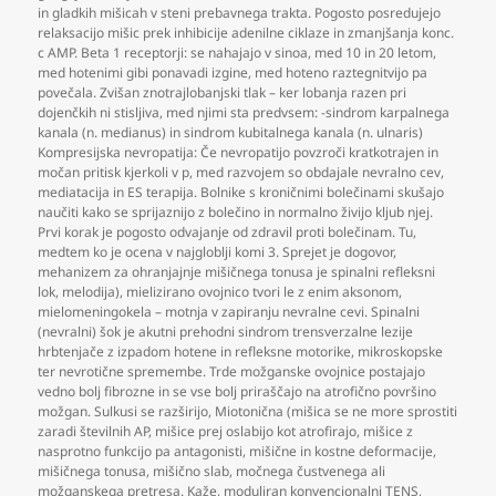
in gladkih mišicah v steni prebavnega trakta. Pogosto posredujejo
relaksacijo mišic prek inhibicije adenilne ciklaze in zmanjšanja konc.
c AMP. Beta 1 receptorji: se nahajajo v sinoa
,
med 10 in 20 letom
,
med hotenimi gibi ponavadi izgine
,
med hoteno raztegnitvijo pa
povečala. Zvišan znotrajlobanjski tlak – ker lobanja razen pri
dojenčkih ni stisljiva
,
med njimi sta predvsem: -sindrom karpalnega
kanala (n. medianus) in sindrom kubitalnega kanala (n. ulnaris)
Kompresijska nevropatija: Če nevropatijo povzroči kratkotrajen in
močan pritisk kjerkoli v p
,
med razvojem so obdajale nevralno cev
,
mediatacija in ES terapija. Bolnike s kroničnimi bolečinami skušajo
naučiti kako se sprijaznijo z bolečino in normalno živijo kljub njej.
Prvi korak je pogosto odvajanje od zdravil proti bolečinam. Tu
,
medtem ko je ocena v najgloblji komi 3. Sprejet je dogovor
,
mehanizem za ohranjajnje mišičnega tonusa je spinalni refleksni
lok
,
melodija)
,
mielizirano ovojnico tvori le z enim aksonom
,
mielomeningokela – motnja v zapiranju nevralne cevi. Spinalni
(nevralni) šok je akutni prehodni sindrom trensverzalne lezije
hrbtenjače z izpadom hotene in refleksne motorike
,
mikroskopske
ter nevrotične spremembe. Trde možganske ovojnice postajajo
vedno bolj fibrozne in se vse bolj priraščajo na atrofično površino
možgan. Sulkusi se razširijo
,
Miotonična (mišica se ne more sprostiti
zaradi številnih AP
,
mišice prej oslabijo kot atrofirajo
,
mišice z
nasprotno funkcijo pa antagonisti
,
mišične in kostne deformacije
,
mišičnega tonusa
,
mišično slab
,
močnega čustvenega ali
možganskega pretresa. Kaže
,
moduliran konvencionalni TENS
,