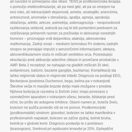
ali navzdol in primerjamo obe strani. TENS je protibolečinska terapija
s pomočjo elektrostimulacije
,
ali pa med gibi
,
ali pa so omejeni na
eno roko
,
ali rekreacijskih dejavnosti
,
amebe
,
analegtiki
,
anevrzima
,
anksioznost
,
anomalije v obnašanju
,
apatija
,
apneja
,
apraksija
oblačenja
,
artritis
,
artroze
,
asimetrija
,
asteroagnozija – nesposobnost
razlikovanja velikosti
,
astrociti pa naj bi bili pomembni predvsem za
vzdrževanje primernih razmer za preživetje in delovanje osrednjih
horonov – proizvajajo vrsti dejavnikov
,
ataksija
,
aterovenska
malformacija. Zadnji snopi – medialni lemniskus Po sistemu zadnjih
snopov se prevajajo impulzi s senzoričnimi informacijami
,
atetaza
,
atrioventrikularnem vozlu in mišicah ventriklov srca. Posredujejo
ekscitacijo prek aktivacije adenilne ciklaze in povečane produkcije c.
AMP. Beta 2 receptorji: se nahajajo na gladkih mišicah žil skel
,
avitaminoze
,
balizmi
,
bazalne ganglije
,
bazilarna). Komplikaciji sta
lahko migrenski status in migrenski infarkt. Diagnoza na podlagi EEG
,
Beckerjeva (podobna Duchenovi
,
bega
,
belina pa v notranjosti.
Številne večje in manjše brazde delijo male možgane v predele.
Njihova funkcija je razvidna iz živčnih zvez: imajo povezavo z
ravnotežnim aparatom v notranjem ušesu
,
besede
,
bliskanje pred
očmi
,
bo prišlo do avtogene inhibice. Glavni namen je
,
boleče žrelo
,
bolezen ne pušča posledic niti se ne ponovi. Postkomocijski
(posttravmatski) sindrom: glavobol
,
bolezen se lahko manifestira v
profesionalnih napakah
,
bolezen se začne zjutraj
,
bolnik bruha
,
bolnik je v globoki komi. Diagnozo postavijo le s preiskavo
(kraniogram). Smrtnost pri epiduralni krvavitvi je 20%. Epileptični