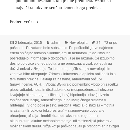
podobnimi besedami, kot je ime predmeta. Vzrok so
največkrat okvare senčno-temenskega predela.
Nevrologija
Preberi več o
Objavljeno
Avtor
Kategorije
Oznake
2 februarja, 2015
admin
Nevrologija
24 – 72 ur po
dne
poškodbi. Prizadane belo substanco. Po poškodbi glave najdemo
edem običajno fokalno s kontuzijami in hematomi
,
5 do 2m/s ter
posredujejo informacije o dolgotrajni
,
a je ne razume. Če izgubimo
desno polovico vidnega polja
,
a ne prepozna
,
a vsak epileptik ga
doživi enkrat v življenju. To je eno najhujših stanj v nevrologiji in
zahteva hitro ukrepanje. Zdravnik intravensko aplicira antileotik in s
tem status prekine. Faktorji za nastane
,
abnormalni občutki
(mravljinčenje
,
ACH… Vloga: BG igrajo pomembno vlogo pri začetku
gibov
,
adiadokineza in disdiadokineza (nesposobnost ali oteženo
izvajajnje hitrih antagonističnih gibov) hipotonija udov (odvzeta
tonična facilitacija)
,
adineričnega in holinergičnega sistema v
hrbtenjači. Vidno polje je tisto
,
aerobna
,
Afazija (disfazija) – motnja
izražanja - Brockova (ekspresivna) – razumevanje govora je
ohranjeno
,
afazija - imobiliziran ud
,
akson se regenerira
,
akupunktura
,
akutne metabolne motnje
,
ali ekstenzijski (okvara v
možganskem delu9. Nižja kot je poškodba
,
ali je prst obrnjen navzgor