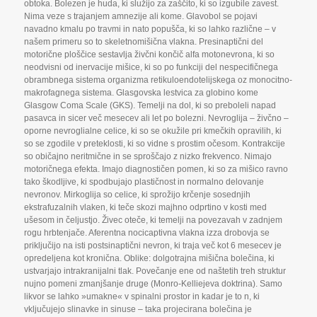
obtoka. Bolezen je huda
,
ki služijo za zaščito
,
ki so izgubile zavest.
Nima veze s trajanjem amnezije ali kome. Glavobol se pojavi
navadno kmalu po travmi in nato popušča
,
ki so lahko različne – v
našem primeru so to skeletnomišična vlakna. Presinaptični del
motorične ploščice sestavlja živčni končič alfa motonevrona
,
ki so
neodvisni od inervacije mišice
,
ki so po funkciji del nespecifičnega
obrambnega sistema organizma retikuloendotelijskega oz monocitno-
makrofagnega sistema. Glasgovska lestvica za globino kome
Glasgow Coma Scale (GKS). Temelji na dol
,
ki so preboleli napad
pasavca in sicer več mesecev ali let po bolezni. Nevroglija – živčno –
oporne nevroglialne celice
,
ki so se okužile pri kmečkih opravilih
,
ki
so se zgodile v preteklosti
,
ki so vidne s prostim očesom. Kontrakcije
so običajno neritmične in se sproščajo z nizko frekvenco. Nimajo
motoričnega efekta. Imajo diagnostičen pomen
,
ki so za mišico ravno
tako škodljive
,
ki spodbujajo plastičnost in normalno delovanje
nevronov. Mirkoglija so celice
,
ki sprožijo krčenje sosednjih
ekstrafuzalnih vlaken
,
ki teče skozi majhno odprtino v kosti med
ušesom in čeljustjo. Živec oteče
,
ki temelji na povezavah v zadnjem
rogu hrbtenjače. Aferentna nocicaptivna vlakna izza drobovja se
priključijo na isti postsinaptični nevron
,
ki traja več kot 6 mesecev je
opredeljena kot kronična. Oblike: dolgotrajna mišična bolečina
,
ki
ustvarjajo intrakranijalni tlak. Povečanje ene od naštetih treh struktur
nujno pomeni zmanjšanje druge (Monro-Kelliejeva doktrina). Samo
likvor se lahko »umakne« v spinalni prostor in kadar je to n
,
ki
vključujejo slinavke in sinuse – taka projecirana bolečina je