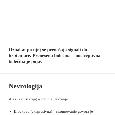
Oznaka:
po njej se prenašajo signali do
hrbtenjače. Prenesena bolečina – nociceptivna
bolečina je pojav
Nevrologija
Afazija (disfazija) – motnja izražanja
Brockova (ekspresivna) – razumevanje govora je