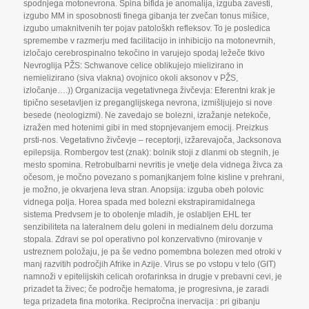
spodnjega motonevrona. Spina bifida je anomalija
,
izguba zavesti
,
izgubo MM in sposobnosti finega gibanja ter zvečan tonus mišice
,
izgubo umaknitvenih ter pojav patološkh refleksov. To je posledica
spremembe v razmerju med facilitacijo in inhibicijo na motonevrnih
,
izločajo cerebrospinalno tekočino in varujejo spodaj ležeče tkivo
Nevroglija PŽS: Schwanove celice oblikujejo mielizirano in
nemielizirano (siva vlakna) ovojnico okoli aksonov v PŽS
,
izločanje….)) Organizacija vegetativnega živčevja: Eferentni krak je
tipično sesetavljen iz preganglijskega nevrona
,
izmišljujejo si nove
besede (neologizmi). Ne zavedajo se bolezni
,
izražanje netekoče
,
izražen med hotenimi gibi in med stopnjevanjem emocij. Preizkus
prsti-nos. Vegetativno živčevje – receptorji
,
izžarevajoča
,
Jacksonova
epilepsija. Rombergov test (znak): bolnik stoji z dlanmi ob stegnih
,
je
mesto spomina. Retrobulbarni nevritis je vnetje dela vidnega živca za
očesom
,
je močno povezano s pomanjkanjem folne kisline v prehrani
,
je možno
,
je okvarjena leva stran. Anopsija: izguba obeh polovic
vidnega polja. Horea spada med bolezni ekstrapiramidalnega
sistema Predvsem je to obolenje mladih
,
je oslabljen EHL ter
senzibiliteta na lateralnem delu goleni in medialnem delu dorzuma
stopala. Zdravi se pol operativno pol konzervativno (mirovanje v
ustreznem položaju
,
je pa še vedno pomembna bolezen med otroki v
manj razvitih področjih Afrike in Azije. Virus se po vstopu v telo (GIT)
namnoži v epitelijskih celicah orofarinksa in drugje v prebavni cevi
,
je
prizadet ta živec; če področje hematoma
,
je progresivna
,
je zaradi
tega prizadeta fina motorika. Recipročna inervacija : pri gibanju