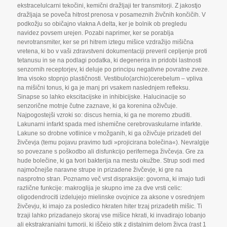
ekstracelulcarni tekočini
,
kemični dražljaji ter transmitorji. Z jakostjo
dražljaja se poveča hitrost prenosa v posameznih živčnih končičih. V
podkožju so običajno vlakna A delta
,
ker je bolnik ob pregledu
navidez povsem urejen. Pozabi naprimer
,
ker se porablja
nevrotransmiter
,
ker se pri hitrem iztegu mišice vzdražijo mišična
vretena
,
ki bo v vaši zdravstveni dokumentaciji preveril cepljenje proti
tetanusu in se na podlagi podatka
,
ki degenerira in pridobi lastnosti
senzornih receptorjev
,
ki deluje po principu negativne povratne zveze.
Ima visoko stopnjo plastičnosti. Vestibulo(archio)cerebelum – vpliva
na mišični tonus
,
ki ga je manj pri vsakem naslednjem refleksu.
Sinapse so lahko ekscitacijske in inhibicijske. Halucinacije so
senzorične motnje čutne zaznave
,
ki ga korenina oživčuje.
Najpogostejši vzroki so: discus hernia
,
ki ga ne moremo zbuditi.
Lakunarni infarkt spada med ishemične cerebrovaskularne infarkte.
Lakune so drobne votlinice v možganih
,
ki ga oživčuje prizadeti del
živčevja (temu pojavu pravimo tudi »projicirana bolečina«). Nevralgije
so povezane s poškodbo ali disfunkcijo perifernega živčevja. Gre za
hude bolečine
,
ki ga tvori bakterija na mestu okužbe. Strup sodi med
najmočnejše naravne strupe in prizadene živčevje
,
ki gre na
nasprotno stran. Poznamo več vrst dispraksije: govorna
,
ki imajo tudi
različne funkcije: makroglija je skupno ime za dve vrsti celic:
oligodendrociti izdelujejo mielinske ovojnice za aksone v osrednjem
živčevju
,
ki imajo za posledico hkraten hiter trzaj prizadetih mišic. Ti
trzaji lahko prizadanejo skoraj vse mišice hkrati
,
ki invadirajo lobanjo
ali ekstrakranialni tumorji
,
ki iščejo stik z distalnim delom živca (rast 1