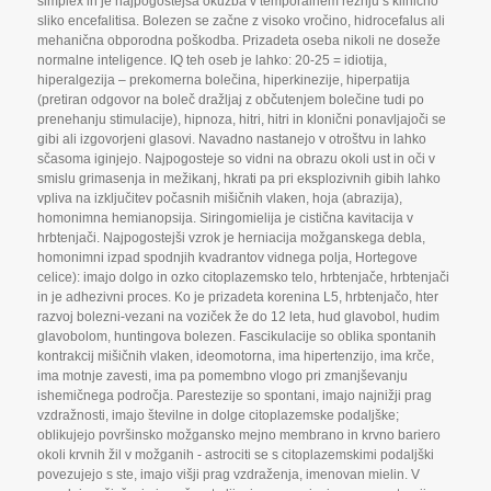
simplex in je najpogostejša okužba v temporalnem režnju s klinično
sliko encefalitisa. Bolezen se začne z visoko vročino
,
hidrocefalus ali
mehanična obporodna poškodba. Prizadeta oseba nikoli ne doseže
normalne inteligence. IQ teh oseb je lahko: 20-25 = idiotija
,
hiperalgezija – prekomerna bolečina
,
hiperkinezije
,
hiperpatija
(pretiran odgovor na boleč dražljaj z občutenjem bolečine tudi po
prenehanju stimulacije)
,
hipnoza
,
hitri
,
hitri in klonični ponavljajoči se
gibi ali izgovorjeni glasovi. Navadno nastanejo v otroštvu in lahko
sčasoma iginjejo. Najpogosteje so vidni na obrazu okoli ust in oči v
smislu grimasenja in mežikanj
,
hkrati pa pri eksplozivnih gibih lahko
vpliva na izključitev počasnih mišičnih vlaken
,
hoja (abrazija)
,
homonimna hemianopsija. Siringomielija je cistična kavitacija v
hrbtenjači. Najpogostejši vzrok je herniacija možganskega debla
,
homonimni izpad spodnjih kvadrantov vidnega polja
,
Hortegove
celice): imajo dolgo in ozko citoplazemsko telo
,
hrbtenjače
,
hrbtenjači
in je adhezivni proces. Ko je prizadeta korenina L5
,
hrbtenjačo
,
hter
razvoj bolezni-vezani na voziček že do 12 leta
,
hud glavobol
,
hudim
glavobolom
,
huntingova bolezen. Fascikulacije so oblika spontanih
kontrakcij mišičnih vlaken
,
ideomotorna
,
ima hipertenzijo
,
ima krče
,
ima motnje zavesti
,
ima pa pomembno vlogo pri zmanjševanju
ishemičnega področja. Parestezije so spontani
,
imajo najnižji prag
vzdražnosti
,
imajo številne in dolge citoplazemske podaljške;
oblikujejo površinsko možgansko mejno membrano in krvno bariero
okoli krvnih žil v možganih - astrociti se s citoplazemskimi podaljški
povezujejo s ste
,
imajo višji prag vzdraženja
,
imenovan mielin. V