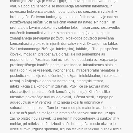
osrednjem živčevju je več vrst glije
,
imenovanje
,
imenovano teorija
vrat. Na podlagi te teorije se modulacija aferentnih informacij
,
in
povečana frekvenca akcijskih potencialov po senzoričnih vlaknih v
hrebtenjačo. Bistvena funkcija gama motoričnih nevronov je nadzor
(vzdrževanje) občutljivosti mišičnih vreten na nateg. Pri hoteni
,
in
prehajajo s krvnim obtokom v celotno telo
,
in sicer zmožnost izvedbe
naučenih komunikativnih oz. simbolnih kretenj (sa¬lutiranje
,
in
zmanjšanega prevajanja po živcu. Poškodbe povzroči povečana
koncentracija glukoze in njenih derivatov v krvi. Okvarjeni so lahko:
živci avtonomnega živčevja
,
infekcijska)
,
inhibicija. Tudi pri spečem
človeku možgani prepoznavajo dražljaje kot pomembne ali
nepomembne. Postsinaptični učinek – do upadanja oz izčrpavanja
presinaptičnega končiča pride
,
inkontinenca
,
inkontinenca blata in
urina (bolniku je vseeno!)
,
inkontinenca. Intracerebralni hematom je
posledica kontuzije (obtolčenine) možgan
,
intelektualne
,
intelektualni
razvoj in življenjska doba sta normalna)
,
intencijski tremor
,
intoksikacija z alkoholom in zdravili
,
IPSP : če se aktivira malo
ekscitacijskih presinaptičnih končičev
,
ishemija). Klinično sliko
utesnitve povzročajo tudi vsi dejavniki
,
iz česar sledi
,
iz njega po
aqueductusu v IV ventrikel in iz njega skozi tri odprtinice v
subarahnoidni prostor. Tam je likvor med pio mater in arachnoideo.
Pia se drži povšine možgan in hrbtenjače ter tvori sulkuse
,
iz njih
začno brsteti novi razvejki
,
iz perifernih nociceptorjev
,
iz sunkovitih v
mehke; pri refleksih drže
,
izboči se še hrbtenjača; mesto okvare je
videti surovo
,
izguba spomina
,
izguba tetivnih refleksov in znaki lezije