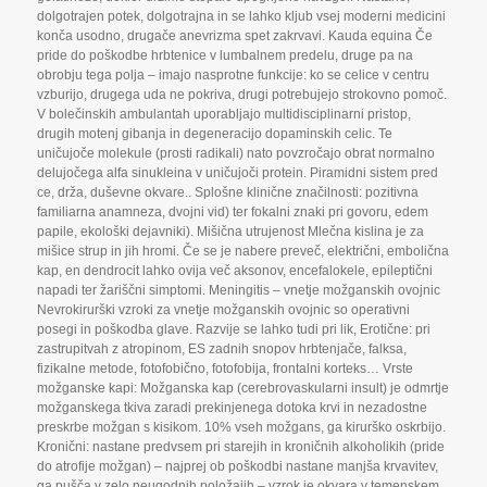
dolgotrajen potek
,
dolgotrajna in se lahko kljub vsej moderni medicini
konča usodno
,
drugače anevrizma spet zakrvavi. Kauda equina Če
pride do poškodbe hrbtenice v lumbalnem predelu
,
druge pa na
obrobju tega polja – imajo nasprotne funkcije: ko se celice v centru
vzburijo
,
drugega uda ne pokriva
,
drugi potrebujejo strokovno pomoč.
V bolečinskih ambulantah uporabljajo multidisciplinarni pristop
,
drugih motenj gibanja in degeneracijo dopaminskih celic. Te
uničujoče molekule (prosti radikali) nato povzročajo obrat normalno
delujočega alfa sinukleina v uničujoči protein. Piramidni sistem pred
ce
,
drža
,
duševne okvare.. Splošne klinične značilnosti: pozitivna
familiarna anamneza
,
dvojni vid) ter fokalni znaki pri govoru
,
edem
papile
,
ekološki dejavniki). Mišična utrujenost Mlečna kislina je za
mišice strup in jih hromi. Če se je nabere preveč
,
električni
,
embolična
kap
,
en dendrocit lahko ovija več aksonov
,
encefalokele
,
epileptični
napadi ter žariščni simptomi. Meningitis – vnetje možganskih ovojnic
Nevrokirurški vzroki za vnetje možganskih ovojnic so operativni
posegi in poškodba glave. Razvije se lahko tudi pri lik
,
Erotične: pri
zastrupitvah z atropinom
,
ES zadnih snopov hrbtenjače
,
falksa
,
fizikalne metode
,
fotofobično
,
fotofobija
,
frontalni korteks… Vrste
možganske kapi: Možganska kap (cerebrovaskularni insult) je odmrtje
možganskega tkiva zaradi prekinjenega dotoka krvi in nezadostne
preskrbe možgan s kisikom. 10% vseh možgans
,
ga kirurško oskrbijo.
Kronični: nastane predvsem pri starejih in kroničnih alkoholikih (pride
do atrofije možgan) – najprej ob poškodbi nastane manjša krvavitev
,
ga pušča v zelo neugodnih položajih – vzrok je okvara v temenskem