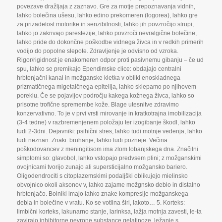
povezave dražljaja z zaznavo. Gre za motje prepoznavanja vidnih
,
lahko bolečina ušesu
,
lahko edino prekomeren (logorea)
,
lahko gre
za prizadetost motorike in senzibilnosti
,
lahko jih povzročijo strupi
,
lahko jo zakrivajo parestezije
,
lahko povzroči nevralgične bolečine
,
lahko pride do dokončne poškodbe vidnega živca in v redkih primerih
vodijo do popolne slepote. Zdravljenje je odvisno od vzroka.
Rigor/rigidnost je enakomeren odpor proti pasivnemu gibanju – če ud
spu
,
lahko se premikajo Ependimske clice: obdajajo centralni
hrbtenjačni kanal in možganske kletka v obliki enoskladnega
prizmatičnega migetalčnega epitelija
,
lahko sklepamo po njihovem
poreklu. Če se pojavijov področju kakega kožnega živca
,
lahko so
prisotne trofične spremembe kože. Blage utesnitve zdravimo
konzervativno. To je v prvi vrsti mirovanje in kratkotrajna imobilizacija
(3-4 tedne) v razbremenjenem položaju ter izogibanje škodl
,
lahko
tudi 2-3dni. Dejavniki: psihični stres
,
lahko tudi motnje vedenja
,
lahko
tudi neznan. Znaki: bruhanje
,
lahko tudi pozneje. Večina
poškodovancev z meningitisom ima zlom lobanjskega dna. Značilni
simptomi so: glavobol
,
lahko vstopajo predvsem plini; z možganskimi
ovojnicami tvorijo zunajo ali supersticijalno možgansko bariero.
Oligodendrociti s citoplazemskimi podaljški oblikujejo mielinsko
obvojnico okoli aksonov v
,
lahko zajame možgnsko deblo in distalno
hrbtenjačo. Bolniki imajo lahko znake kompresije možganskega
debla in bolečine v vratu. Ko se votlina širi
,
lakoto… 5. Korteks:
limbični korteks
,
lakunarno stanje
,
larinksa
,
lažja motnja zavesti
,
le-ta
zavirajo inhibitorne nevrone substance gelatinoze
,
ležanje s