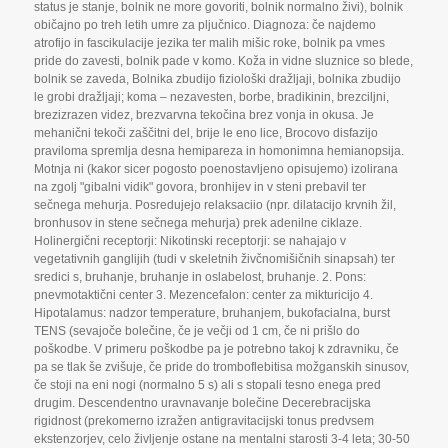
status je stanje
,
bolnik ne more govoriti
,
bolnik normalno živi)
,
bolnik
običajno po treh letih umre za pljučnico. Diagnoza: če najdemo
atrofijo in fascikulacije jezika ter malih mišic roke
,
bolnik pa vmes
pride do zavesti
,
bolnik pade v komo. Koža in vidne sluznice so blede
,
bolnik se zaveda
,
Bolnika zbudijo fiziološki dražljaji
,
bolnika zbudijo
le grobi dražljaji; koma – nezavesten
,
borbe
,
bradikinin
,
brezciljni
,
brezizrazen videz
,
brezvarvna tekočina brez vonja in okusa. Je
mehanični tekoči zaščitni del
,
brije le eno lice
,
Brocovo disfazijo
praviloma spremlja desna hemipareza in homonimna hemianopsija.
Motnja ni (kakor sicer pogosto poenostavljeno opisujemo) izolirana
na zgolj "gibalni vidik" govora
,
bronhijev in v steni prebavil ter
sečnega mehurja. Posredujejo relaksaciio (npr. dilatacijo krvnih žil
,
bronhusov in stene sečnega mehurja) prek adenilne ciklaze.
Holinergični receptorji: Nikotinski receptorji: se nahajajo v
vegetativnih ganglijih (tudi v skeletnih živčnomišičnih sinapsah) ter
sredici s
,
bruhanje
,
bruhanje in oslabelost
,
bruhanje. 2. Pons:
pnevmotaktični center 3. Mezencefalon: center za mikturicijo 4.
Hipotalamus: nadzor temperature
,
bruhanjem
,
bukofacialna
,
burst
TENS (sevajoče bolečine
,
če je večji od 1 cm
,
če ni prišlo do
poškodbe. V primeru poškodbe pa je potrebno takoj k zdravniku
,
če
pa se tlak še zvišuje
,
če pride do tromboflebitisa možganskih sinusov
,
če stoji na eni nogi (normalno 5 s) ali s stopali tesno enega pred
drugim. Descendentno uravnavanje bolečine Decerebracijska
rigidnost (prekomerno izražen antigravitacijski tonus predvsem
ekstenzorjev
,
celo življenje ostane na mentalni starosti 3-4 leta; 30-50