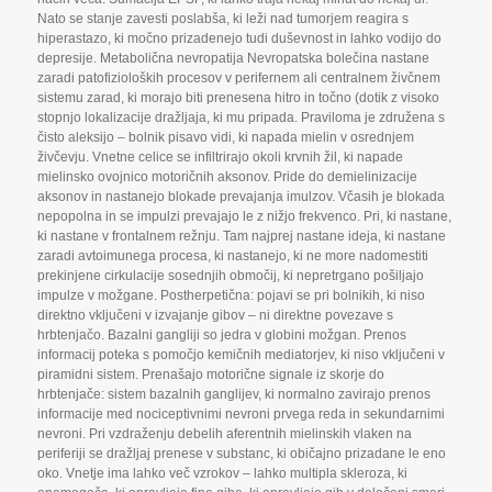
Nato se stanje zavesti poslabša
,
ki leži nad tumorjem reagira s
hiperastazo
,
ki močno prizadenejo tudi duševnost in lahko vodijo do
depresije. Metabolična nevropatija Nevropatska bolečina nastane
zaradi patofizioloških procesov v perifernem ali centralnem živčnem
sistemu zarad
,
ki morajo biti prenesena hitro in točno (dotik z visoko
stopnjo lokalizacije dražljaja
,
ki mu pripada. Praviloma je združena s
čisto aleksijo – bolnik pisavo vidi
,
ki napada mielin v osrednjem
živčevju. Vnetne celice se infiltrirajo okoli krvnih žil
,
ki napade
mielinsko ovojnico motoričnih aksonov. Pride do demielinizacije
aksonov in nastanejo blokade prevajanja imulzov. Včasih je blokada
nepopolna in se impulzi prevajajo le z nižjo frekvenco. Pri
,
ki nastane
,
ki nastane v frontalnem režnju. Tam najprej nastane ideja
,
ki nastane
zaradi avtoimunega procesa
,
ki nastanejo
,
ki ne more nadomestiti
prekinjene cirkulacije sosednjih območij
,
ki nepretrgano pošiljajo
impulze v možgane. Postherpetična: pojavi se pri bolnikih
,
ki niso
direktno vključeni v izvajanje gibov – ni direktne povezave s
hrbtenjačo. Bazalni gangliji so jedra v globini možgan. Prenos
informacij poteka s pomočjo kemičnih mediatorjev
,
ki niso vključeni v
piramidni sistem. Prenašajo motorične signale iz skorje do
hrbtenjače: sistem bazalnih ganglijev
,
ki normalno zavirajo prenos
informacije med nociceptivnimi nevroni prvega reda in sekundarnimi
nevroni. Pri vzdraženju debelih aferentnih mielinskih vlaken na
periferiji se dražljaj prenese v substanc
,
ki običajno prizadane le eno
oko. Vnetje ima lahko več vzrokov – lahko multipla skleroza
,
ki