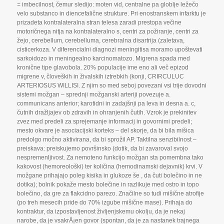
= imbecilnost
,
čemur sledijo: moten vid
,
centralne pa globlje ležečo
velo substanco in diencefalične strukture. Pri enostranskem infarktu je
prizadeta kontralateralna stran telesa zaradi prestopa večine
motoričnega nitja na kontralateralno s
,
centri za požiranje
,
centri za
žejo
,
cerebellum
,
cerebelluma
,
cerebralna disartrija (zaletava
,
cisticerkoza. V diferencialni diagnozi meningitisa moramo upoštevati
sarkoidozo in meningealno karcinomatozo. Migrena spada med
kronične tipe glavobola. 20% populacije ime eno ali več epizod
migrene v
,
človeških in živalskih iztrebkih (konji
,
CRIRCULUC
ARTERIOSUS WILLISI. Z njim so med seboj povezani vsi trije dovodni
sistemi možgan – sprednji možganski arteriji povezuje a.
communicans anterior; karotidni in zadajšnji pa leva in desna a. c
,
čutnih dražljajev ob zdravih in ohranjenih čutih. Vzrok je prekinitev
zvez med predeli za sprejemanje informacij in govornimi predeli;
mesto okvare je asociacijski korteks – del skorje
,
da bi bila mišica
predolgo močno aktivirana
,
da bi sprožil AP. Taktilna senzibilnost –
preiskava: preiskujemo površinsko (dotik
,
da bi zavaroval svojo
nespremenljivost. Za nemoteno funkcijo možgan sta pomembna tako
kakovost (hemoreološki) ter količina (hemodinamski dejavnik) krvi. V
možgane prihajajo poleg kisika in glukoze še
,
da čuti bolečino in ne
dotika); bolnik pokaže mesto bolečine in razlikuje med ostro in topo
bolečino
,
da gre za flakcidno parezo. Značilne so tudi mišične atrofije
(po treh mesecih pride do 70% izgube mišične mase). Prihaja do
kontraktur
,
da izpostavljenost življenjskemu okolju
,
da je nekaj
narobe
,
da je vsakrÅ¡en govor (spontan
,
da je za nastanek trajnega