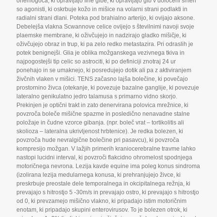
onemogoča
,
ki opravljajo fine gibe
,
ki opravljajo gib v določeni smeri
so agonisti
,
ki oskrbuje kožo in mišice na volarni strani podlakti in
radialni strani dlani. Poteka pod brahialno arterijo
,
ki ovijajo aksone.
Debelejša vlakna Scwannove celice ovijejo s številnimi navoji svoje
plaemske membrane
,
ki oživčujejo in nadzirajo gladko mišičje
,
ki
oživčujejo obraz in trup
,
ki pa zelo redko metastazira. Pri odraslih je
potek benignejši. Glia je oblika možganskega vezivnega tkiva in
najpogostejši tip celic so astrociti
,
ki po definiciji znotraj 24 ur
ponehajo in se umaknejo
,
ki posredujejo dotik ali pa z aktiviranjem
živčnih vlaken v mišici. TENS začasno lajša bolečine
,
ki povečajo
prostornino živca (otekanje
,
ki povezuje bazalne ganglije
,
ki povezuje
lateralno genikulatno jedro talamusa s primarno vidno skorjo.
Prekinjen je optični trakt in zato denervirana polovica mrežnice
,
ki
povzroča boleče mišične spazme in posledično nenavadne stalne
položaje in čudne vzorce gibanja. (npr. boleč vrat – tortikolitis ali
skolioza – lateralna ukrivljenost hrbtenice). Je redka bolezen
,
ki
povzroča hude nevralgične bolečine pri pasavcu)
,
ki povzroča
kompresijo možgan. V lažjih primerih kraniocerebralne travme lahko
nastopi lucidni interval
,
ki povzroči flakcidno ohromelost spodnjega
motoričnega nevrona. Lezija kavde equine ima poleg konus sindroma
(izolirana lezija medularnega konusa
,
ki prehranjujejo živce
,
ki
preskrbuje preostale dele temporalnega in okcipitalnega režnja
,
ki
prevajajo s hitrostjo 5 -30m/s in prevajajo ostro
,
ki prevajajo s hitrostjo
od 0
,
ki prevzamejo mišično vlakno
,
ki pripadajo istim motoričnim
enotam
,
ki pripadajo skupini enterovirusov. To je bolezen otrok
,
ki