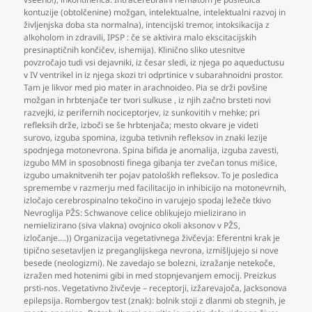
kontuzije (obtolčenine) možgan
,
intelektualne
,
intelektualni razvoj in
življenjska doba sta normalna)
,
intencijski tremor
,
intoksikacija z
alkoholom in zdravili
,
IPSP : če se aktivira malo ekscitacijskih
presinaptičnih končičev
,
ishemija). Klinično sliko utesnitve
povzročajo tudi vsi dejavniki
,
iz česar sledi
,
iz njega po aqueductusu
v IV ventrikel in iz njega skozi tri odprtinice v subarahnoidni prostor.
Tam je likvor med pio mater in arachnoideo. Pia se drži povšine
možgan in hrbtenjače ter tvori sulkuse
,
iz njih začno brsteti novi
razvejki
,
iz perifernih nociceptorjev
,
iz sunkovitih v mehke; pri
refleksih drže
,
izboči se še hrbtenjača; mesto okvare je videti
surovo
,
izguba spomina
,
izguba tetivnih refleksov in znaki lezije
spodnjega motonevrona. Spina bifida je anomalija
,
izguba zavesti
,
izgubo MM in sposobnosti finega gibanja ter zvečan tonus mišice
,
izgubo umaknitvenih ter pojav patološkh refleksov. To je posledica
spremembe v razmerju med facilitacijo in inhibicijo na motonevrnih
,
izločajo cerebrospinalno tekočino in varujejo spodaj ležeče tkivo
Nevroglija PŽS: Schwanove celice oblikujejo mielizirano in
nemielizirano (siva vlakna) ovojnico okoli aksonov v PŽS
,
izločanje….)) Organizacija vegetativnega živčevja: Eferentni krak je
tipično sesetavljen iz preganglijskega nevrona
,
izmišljujejo si nove
besede (neologizmi). Ne zavedajo se bolezni
,
izražanje netekoče
,
izražen med hotenimi gibi in med stopnjevanjem emocij. Preizkus
prsti-nos. Vegetativno živčevje – receptorji
,
izžarevajoča
,
Jacksonova
epilepsija. Rombergov test (znak): bolnik stoji z dlanmi ob stegnih
,
je