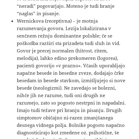
“neradi” pogovarjajo. Moteno je tudi branje
“naglas” in pisanje.
Wernickova (receptivna) – je motnja
razumevanja govora. Lezija lokalizirana v
senčnem režnju dominantne poloble; če se
poškodba razširi sta prizadeta tudi sluh in vid.
Govor je precej normalen (hitrost, ritem,
melodija), lahko edino prekomeren (logorea),
pacienti govorijo »v prazno«. Včasih uporabljajo
napačne besede in besedne zveze, dodajajo črke
besedam in besede stavkom, izmišljujejo si nove
besede (neologizmi). Ne zavedajo se bolezni,
nihče jih ne razume, tudi oni drugih ne
razumejo, zato so pogosto nestrpni in napadalni.
Imajo tudi težave pri branju in pisanju. Drugih
simptomov običajno ni-razen zmanjšanega
desnega vidnega polja. Bolnike pogosto napačno
diagnosticirajo kot zmedene oz. psihotične, še