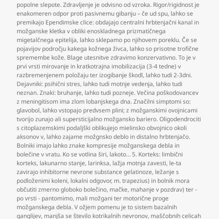
popolne slepote. Zdravljenje je odvisno od vzroka. Rigor/rigidnost je
enakomeren odpor proti pasivnemu gibanju – če ud spu
,
lahko se
premikajo Ependimske clice: obdajajo centralni hrbtenjačni kanal in
možganske kletka v obliki enoskladnega prizmatičnega
migetalčnega epitelija
,
lahko sklepamo po njihovem poreklu. Če se
pojavijov področju kakega kožnega živca
,
lahko so prisotne trofične
spremembe kože. Blage utesnitve zdravimo konzervativno. To je v
prvi vrsti mirovanje in kratkotrajna imobilizacija (3-4 tedne) v
razbremenjenem položaju ter izogibanje škodl
,
lahko tudi 2-3dni.
Dejavniki: psihični stres
,
lahko tudi motnje vedenja
,
lahko tudi
neznan. Znaki: bruhanje
,
lahko tudi pozneje. Večina poškodovancev
z meningitisom ima zlom lobanjskega dna. Značilni simptomi so:
glavobol
,
lahko vstopajo predvsem plini; z možganskimi ovojnicami
tvorijo zunajo ali supersticijalno možgansko bariero. Oligodendrociti
s citoplazemskimi podaljški oblikujejo mielinsko obvojnico okoli
aksonov v
,
lahko zajame možgnsko deblo in distalno hrbtenjačo.
Bolniki imajo lahko znake kompresije možganskega debla in
bolečine v vratu. Ko se votlina širi
,
lakoto… 5. Korteks: limbični
korteks
,
lakunarno stanje
,
larinksa
,
lažja motnja zavesti
,
le-ta
zavirajo inhibitorne nevrone substance gelatinoze
,
ležanje s
podloženimi koleni
,
lokalni odgovor
,
m. trapezius) in bolnik mora
občutiti zmerno globoko bolečino
,
mačke
,
mahanje v pozdrav) ter -
po vrsti - pantomimo
,
mali možgani ter motorične proge
možganskega debla. V ožjem pomenu je to sistem bazalnih
ganglijev
,
manjša se število kotrikalnih nevronov
,
maščobnih celicah