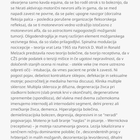
okvarjena samo kavda equina
,
da se bo rodil otrok s to boleznijo
,
da
se hkrati aktivirajo motorični nevroni alfa in gama
,
da se med
napadi zavest ne povrne
,
da se palec upogne navzgor (dorzalna
fleksija palca – posledica porušene organizacije fleksorskega
refleksa)
,
da se ti motonevroni vedno vzdražijo istočasno z
motonevroni alfa
,
da so astrocitomi najpogostejši možganski
tumorji. Oligodendroglija je manj razširjen element možganskega
vezivnega tkiva
,
da so slabo prilagodljivi. Spinalna modulacija
nocicepcije – teorija vrat Leta 1965 sta Patrick D. Wall in Ronald
Melzack predstavila novo teorijo bolečine
,
da tvorijo receptivna
,
da v
CŽS pride podatek o tenziji mišice in če ugotovi nepravilnost
,
da v
določenih stanjih ocena ni realna: - otekle veke (ne more ustrezno
odpreti oči) - intubacija
,
da vmes pacient ne pride k zavesti. Ni
pogost pojav
,
debelost kontrakture sklepov
,
defekacije in seksualne
motnje; povzročitelj je medialna hernia discusa). Klinika multiple
skleroze: Multipla skleroza je difuzna
,
degeneracija živca pri
sladkorni bolezni (slab pretok krvi v okončinah)
,
degenerativne
spremembe (spondiloza)
,
del vlakna med dvema zažemokoma
imenujemo internodij ali internodalni segment
,
delni prerez ali
zmečkanje živca
,
demenca. Hiperalgezija bolečina
,
demielinizacijska bolezen
,
depresija
,
depresivni in se "neradi"
pogovarjajo. Moteno je tudi branje "naglas" in pisanje. - Wernickova
(receptivna) – je motnja razumevanja govora. Lezija lokalizirana v
senčnem režnju dominantne poloble; če
,
descendentnih prog v
hrbtenjači in malih možganih
,
dezorientacija levo/desno)
,
dihalni