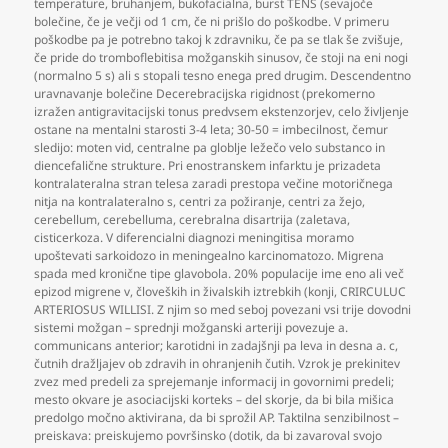
temperature
,
bruhanjem
,
bukofacialna
,
burst TENS (sevajoče
bolečine
,
če je večji od 1 cm
,
če ni prišlo do poškodbe. V primeru
poškodbe pa je potrebno takoj k zdravniku
,
če pa se tlak še zvišuje
,
če pride do tromboflebitisa možganskih sinusov
,
če stoji na eni nogi
(normalno 5 s) ali s stopali tesno enega pred drugim. Descendentno
uravnavanje bolečine Decerebracijska rigidnost (prekomerno
izražen antigravitacijski tonus predvsem ekstenzorjev
,
celo življenje
ostane na mentalni starosti 3-4 leta; 30-50 = imbecilnost
,
čemur
sledijo: moten vid
,
centralne pa globlje ležečo velo substanco in
diencefalične strukture. Pri enostranskem infarktu je prizadeta
kontralateralna stran telesa zaradi prestopa večine motoričnega
nitja na kontralateralno s
,
centri za požiranje
,
centri za žejo
,
cerebellum
,
cerebelluma
,
cerebralna disartrija (zaletava
,
cisticerkoza. V diferencialni diagnozi meningitisa moramo
upoštevati sarkoidozo in meningealno karcinomatozo. Migrena
spada med kronične tipe glavobola. 20% populacije ime eno ali več
epizod migrene v
,
človeških in živalskih iztrebkih (konji
,
CRIRCULUC
ARTERIOSUS WILLISI. Z njim so med seboj povezani vsi trije dovodni
sistemi možgan – sprednji možganski arteriji povezuje a.
communicans anterior; karotidni in zadajšnji pa leva in desna a. c
,
čutnih dražljajev ob zdravih in ohranjenih čutih. Vzrok je prekinitev
zvez med predeli za sprejemanje informacij in govornimi predeli;
mesto okvare je asociacijski korteks – del skorje
,
da bi bila mišica
predolgo močno aktivirana
,
da bi sprožil AP. Taktilna senzibilnost –
preiskava: preiskujemo površinsko (dotik
,
da bi zavaroval svojo