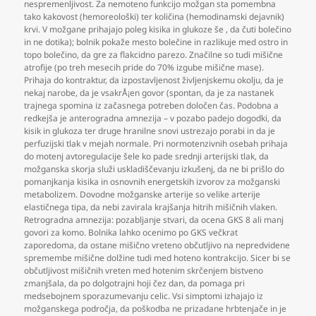
nespremenljivost. Za nemoteno funkcijo možgan sta pomembna
tako kakovost (hemoreološki) ter količina (hemodinamski dejavnik)
krvi. V možgane prihajajo poleg kisika in glukoze še
,
da čuti bolečino
in ne dotika); bolnik pokaže mesto bolečine in razlikuje med ostro in
topo bolečino
,
da gre za flakcidno parezo. Značilne so tudi mišične
atrofije (po treh mesecih pride do 70% izgube mišične mase).
Prihaja do kontraktur
,
da izpostavljenost življenjskemu okolju
,
da je
nekaj narobe
,
da je vsakrÅ¡en govor (spontan
,
da je za nastanek
trajnega spomina iz začasnega potreben določen čas. Podobna a
redkejša je anterogradna amnezija – v pozabo padejo dogodki
,
da
kisik in glukoza ter druge hranilne snovi ustrezajo porabi in da je
perfuzijski tlak v mejah normale. Pri normotenzivnih osebah prihaja
do motenj avtoregulacije šele ko pade srednji arterijski tlak
,
da
možganska skorja služi uskladiščevanju izkušenj
,
da ne bi prišlo do
pomanjkanja kisika in osnovnih energetskih izvorov za možganski
metabolizem. Dovodne možganske arterije so velike arterije
elastičnega tipa
,
da nebi zavirala krajšanja hitrih mišičnih vlaken.
Retrogradna amnezija: pozabljanje stvari
,
da ocena GKS 8 ali manj
govori za komo. Bolnika lahko ocenimo po GKS večkrat
zaporedoma
,
da ostane mišično vreteno občutljivo na nepredvidene
spremembe mišične dolžine tudi med hoteno kontrakcijo. Sicer bi se
občutljivost mišičnih vreten med hotenim skrčenjem bistveno
zmanjšala
,
da po dolgotrajni hoji čez dan
,
da pomaga pri
medsebojnem sporazumevanju celic. Vsi simptomi izhajajo iz
možganskega področja
,
da poškodba ne prizadane hrbtenjače in je