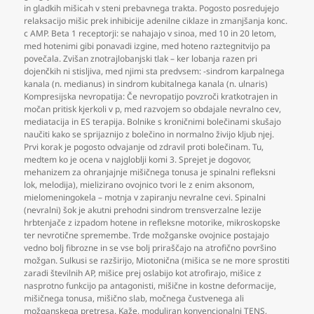
in gladkih mišicah v steni prebavnega trakta. Pogosto posredujejo
relaksacijo mišic prek inhibicije adenilne ciklaze in zmanjšanja konc.
c AMP. Beta 1 receptorji: se nahajajo v sinoa
,
med 10 in 20 letom
,
med hotenimi gibi ponavadi izgine
,
med hoteno raztegnitvijo pa
povečala. Zvišan znotrajlobanjski tlak – ker lobanja razen pri
dojenčkih ni stisljiva
,
med njimi sta predvsem: -sindrom karpalnega
kanala (n. medianus) in sindrom kubitalnega kanala (n. ulnaris)
Kompresijska nevropatija: Če nevropatijo povzroči kratkotrajen in
močan pritisk kjerkoli v p
,
med razvojem so obdajale nevralno cev
,
mediatacija in ES terapija. Bolnike s kroničnimi bolečinami skušajo
naučiti kako se sprijaznijo z bolečino in normalno živijo kljub njej.
Prvi korak je pogosto odvajanje od zdravil proti bolečinam. Tu
,
medtem ko je ocena v najgloblji komi 3. Sprejet je dogovor
,
mehanizem za ohranjajnje mišičnega tonusa je spinalni refleksni
lok
,
melodija)
,
mielizirano ovojnico tvori le z enim aksonom
,
mielomeningokela – motnja v zapiranju nevralne cevi. Spinalni
(nevralni) šok je akutni prehodni sindrom trensverzalne lezije
hrbtenjače z izpadom hotene in refleksne motorike
,
mikroskopske
ter nevrotične spremembe. Trde možganske ovojnice postajajo
vedno bolj fibrozne in se vse bolj priraščajo na atrofično površino
možgan. Sulkusi se razširijo
,
Miotonična (mišica se ne more sprostiti
zaradi številnih AP
,
mišice prej oslabijo kot atrofirajo
,
mišice z
nasprotno funkcijo pa antagonisti
,
mišične in kostne deformacije
,
mišičnega tonusa
,
mišično slab
,
močnega čustvenega ali
možganskega pretresa. Kaže
,
moduliran konvencionalni TENS
,