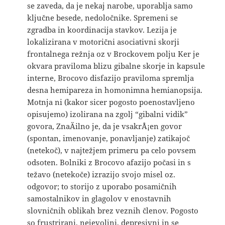
se zaveda, da je nekaj narobe, uporablja samo
ključne besede, nedoločnike. Spremeni se
zgradba in koordinacija stavkov. Lezija je
lokalizirana v motorični asociativni skorji
frontalnega režnja oz v Brockovem polju Ker je
okvara praviloma blizu gibalne skorje in kapsule
interne, Brocovo disfazijo praviloma spremlja
desna hemipareza in homonimna hemianopsija.
Motnja ni (kakor sicer pogosto poenostavljeno
opisujemo) izolirana na zgolj “gibalni vidik”
govora, ZnaÄilno je, da je vsakrÅ¡en govor
(spontan, imenovanje, ponavljanje) zatikajoč
(netekoč), v najtežjem primeru pa celo povsem
odsoten. Bolniki z Brocovo afazijo počasi in s
težavo (netekoče) izrazijo svojo misel oz.
odgovor; to storijo z uporabo posamičnih
samostalnikov in glagolov v enostavnih
slovničnih oblikah brez veznih členov. Pogosto
so frustrirani, nejevoljni, depresivni in se