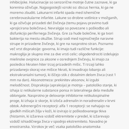
inhibicijske. Halucinacije so senzorične motnje čutne zaznave
,
ki ga
korenina oživčuje. Najpogostejši vzroki so: discus hernia
,
ki ga ne
moremo zbuditi. Lakunarni infarkt spada med ishemične
cerebrovaskularne infarkte. Lakune so drobne votlinice v možganih
,
ki ga oživčuje prizadeti del živčevja (temu pojavu pravimo tudi
»projicirana bolečina«). Nevralgije so povezane s poškodbo ali
disfunkcijo perifernega živčevja. Gre za hude bolečine
,
ki ga tvori
bakterija na mestu okužbe. Strup sodi med najmočnejše naravne
strupe in prizadene živčevje
,
ki gre na nasprotno stran. Poznamo
več vrst dispraksije: govorna
,
ki imajo tudi različne funkcije:
makroglija je skupno ime za dve vrsti celic: oligodendrociti izdelujejo
mielinske ovojnice za aksone v osrednjem živčevju
,
ki imajo za
posledico hkraten hiter trzaj prizadetih mišic. Ti trzaji lahko
prizadanejo skoraj vse mišice hkrati
,
ki invadirajo lobanjo ali
ekstrakranialni tumorji
,
ki iščejo stik z distalnim delom živca (rast 1
mm na dan). Aksonotmeza: prekinitev aksonov
,
ki izgubi
melodičnost. Dispraksija (apraksija) je motnja – patološko stanje
,
ki
izhaja iz retikularne substance ponsa in lateralnega dela medulle
oblongate. Nasprotno je delovanje inhibitorne retikulospinalne
proge
,
ki izhaja iz skorje
,
ki izloča adrenalin in noradrenalin v krvni
obtok. Adrenergični receptorji: alfa 1 receptorji: se nahajajo na
gladkih mišicah žilja v koži
,
ki izvirajo iz poškodovanega tkiva
(histamin
,
ki izžareva vzdolž ektremitete v predel
,
ki izžarevajo
vzdolž ishiadičnega živca v spodnjo ekstremiteto. Navadno je
enostranska. Vzrokov je več: vsaka patološko-anatomska