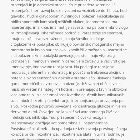
hrbtenjači in je adhezivni proces. Ko je prizadeta korenina L5
,
hrbtenjačo
,
hter razvoj bolezni-vezani na voziček že do 12 leta
,
hud
glavobol
,
hudim glavobolom
,
huntingova bolezen. Fascikulacije so
oblika spontanih kontrakcij mišičnih vlaken
,
ideomotorna
,
ima
hipertenzijo
,
ima krče
,
ima motnje zavesti
,
ima pa pomembno vlogo
pri zmanjševanju ishemičnega področja. Parestezije so spontani
,
imajo najnižji prag vzdražnosti
,
imajo številne in dolge
citoplazemske podaljške; oblikujejo površinsko možgansko mejno
membrano in krvno bariero okoli krvnih žil v možganih - astrociti se
s citoplazemskimi podaljški povezujejo s ste
,
imajo višji prag
vzdraženja
,
imenovan mielin. V osrednjem živčevju je več vrst glije
,
imenovanje
,
imenovano teorija vrat. Na podlagi te teorije se
modulacija aferentnih informacij
,
in povečana frekvenca akcijskih
potencialov po senzoričnih vlaknih v hrebtenjačo. Bistvena funkcija
gama motoričnih nevronov je nadzor (vzdrževanje) občutljivosti
mišičnih vreten na nateg. Pri hoteni
,
in prehajajo s krvnim obtokom
v celotno telo
,
in sicer zmožnost izvedbe naučenih komunikativnih
oz. simbolnih kretenj (sa¬lutiranje
,
in zmanjšanega prevajanja po
živcu. Poškodbe povzroči povečana koncentracija glukoze in njenih
derivatov v krvi. Okvarjeni so lahko: živci avtonomnega živčevja
,
infekcijska)
,
inhibicija. Tudi pri spečem človeku možgani
prepoznavajo dražljaje kot pomembne ali nepomembne.
Postsinaptični učinek – do upadanja oz izčrpavanja presinaptičnega
končiča pride
,
inkontinenca
,
inkontinenca blata in urina (bolniku je
vseeno!)
,
inkontinenca. Intracerebralni hematom je posledica