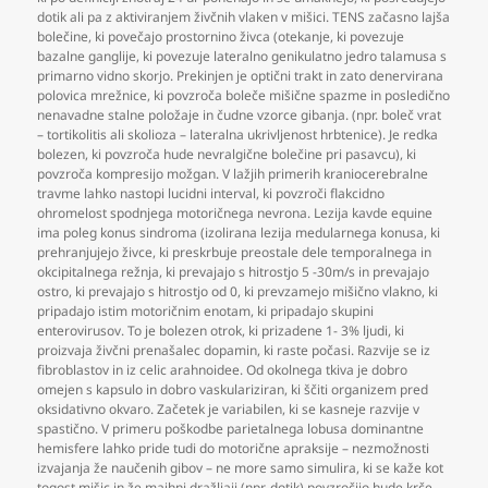
dotik ali pa z aktiviranjem živčnih vlaken v mišici. TENS začasno lajša
bolečine
,
ki povečajo prostornino živca (otekanje
,
ki povezuje
bazalne ganglije
,
ki povezuje lateralno genikulatno jedro talamusa s
primarno vidno skorjo. Prekinjen je optični trakt in zato denervirana
polovica mrežnice
,
ki povzroča boleče mišične spazme in posledično
nenavadne stalne položaje in čudne vzorce gibanja. (npr. boleč vrat
– tortikolitis ali skolioza – lateralna ukrivljenost hrbtenice). Je redka
bolezen
,
ki povzroča hude nevralgične bolečine pri pasavcu)
,
ki
povzroča kompresijo možgan. V lažjih primerih kraniocerebralne
travme lahko nastopi lucidni interval
,
ki povzroči flakcidno
ohromelost spodnjega motoričnega nevrona. Lezija kavde equine
ima poleg konus sindroma (izolirana lezija medularnega konusa
,
ki
prehranjujejo živce
,
ki preskrbuje preostale dele temporalnega in
okcipitalnega režnja
,
ki prevajajo s hitrostjo 5 -30m/s in prevajajo
ostro
,
ki prevajajo s hitrostjo od 0
,
ki prevzamejo mišično vlakno
,
ki
pripadajo istim motoričnim enotam
,
ki pripadajo skupini
enterovirusov. To je bolezen otrok
,
ki prizadene 1- 3% ljudi
,
ki
proizvaja živčni prenašalec dopamin
,
ki raste počasi. Razvije se iz
fibroblastov in iz celic arahnoidee. Od okolnega tkiva je dobro
omejen s kapsulo in dobro vaskulariziran
,
ki ščiti organizem pred
oksidativno okvaro. Začetek je variabilen
,
ki se kasneje razvije v
spastično. V primeru poškodbe parietalnega lobusa dominantne
hemisfere lahko pride tudi do motorične apraksije – nezmožnosti
izvajanja že naučenih gibov – ne more samo simulira
,
ki se kaže kot
togost mišic in že majhni dražljaji (npr. dotik) povzročijo hude krče.