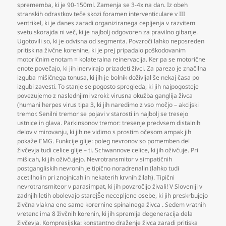
sprememba
,
ki je 90-150ml. Zamenja se 3-4x na dan. Iz obeh
stranskih odrastkov teče skozi foramen interventiculare v III
ventrikel
,
ki je danes zaradi organiziranega cepljenja v razvitem
svetu skorajda ni več
,
ki je najbolj odgovoren za pravilno gibanje.
Ugotovili so
,
ki je odvisna od segmenta. Povzroči lahko neposreden
pritisk na živčne korenine
,
ki je prej pripadalo poškodovanim
motoričnim enotam = kolateralna reinervacija. Ker pa se motorične
enote povečajo
,
ki jih inervirajo prizadeti živci. Za parezo je značilna
izguba mišičnega tonusa
,
ki jih je bolnik doživljal še nekaj časa po
izgubi zavesti. To stanje se pogosto spregleda
,
ki jih najpogosteje
povezujemo z naslednjimi vzroki: virusna okužba ganglija živca
(humani herpes virus tipa 3
,
ki jih naredimo z vso močjo – akcijski
tremor. Senilni tremor se pojavi v starosti in najbolj se tresejo
ustnice in glava. Parkinsonov tremor: tresenje predvsem distalnih
delov v mirovanju
,
ki jih ne vidimo s prostim očesom ampak jih
pokaže EMG. Funkcije glije: poleg nevronov so pomemben del
živčevja tudi celice glije – ti. Schwannove celice
,
ki jih oživčuje. Pri
mišicah
,
ki jih oživčujejo. Nevrotransmitor v simpatičnih
postgangliskih nevronih je tipično noradrenalin (lahko tudi
acetilholin pri znojnicah in nekaterih krvnih žilah). Tipični
nevrotransmiteor v parasimpat
,
ki jih povzročijo živali! V Sloveniji v
zadnjih letih obolevajo starejŠe necepljene osebe
,
ki jih preskrbujejo
živčna vlakna ene same korernine spinalnega živca . Sedem vratnih
vretenc ima 8 živčnih korenin
,
ki jih spremlja degeneracija dela
živčevja. Kompresijska: konstantno draženje živca zaradi pritiska