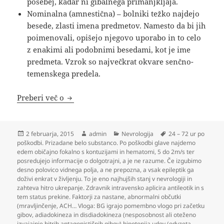
posebej, kadar ni gibalnega primanjkljaja.
Nominalna (amnestična) – bolniki težko najdejo
besede, zlasti imena predmetov. Namesto da bi jih
poimenovali, opišejo njegovo uporabo in to celo
z enakimi ali podobnimi besedami, kot je ime
predmeta. Vzrok so največkrat okvare senčno-
temenskega predela.
Nevrologija
Preberi več o
Objavljeno
Avtor
Kategorije
Oznake
2 februarja, 2015
admin
Nevrologija
24 – 72 ur po
dne
poškodbi. Prizadane belo substanco. Po poškodbi glave najdemo
edem običajno fokalno s kontuzijami in hematomi
,
5 do 2m/s ter
posredujejo informacije o dolgotrajni
,
a je ne razume. Če izgubimo
desno polovico vidnega polja
,
a ne prepozna
,
a vsak epileptik ga
doživi enkrat v življenju. To je eno najhujših stanj v nevrologiji in
zahteva hitro ukrepanje. Zdravnik intravensko aplicira antileotik in s
tem status prekine. Faktorji za nastane
,
abnormalni občutki
(mravljinčenje
,
ACH… Vloga: BG igrajo pomembno vlogo pri začetku
gibov
,
adiadokineza in disdiadokineza (nesposobnost ali oteženo
izvajajnje hitrih antagonističnih gibov) hipotonija udov (odvzeta