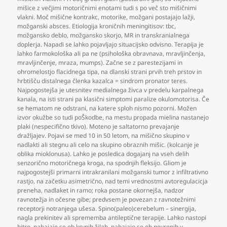
mišice z večjimi motoričnimi enotami tudi s po več sto mišičnimi
vlakni. Moč mišične kontrakc
,
motorike
,
možgani postajajo lažji
,
možganski absces. Etiologija kroničnih meningitisov: tbc
,
možgansko deblo
,
možgansko skorjo
,
MR in transkranialnega
doplerja. Napadi se lahko pojavljajo situacijsko odvisno. Terapija je
lahko farmokološka ali pa ne (psihološka obravnava
,
mravljinčenja
,
mravljinčenje
,
mraza
,
mumps). Začne se z parestezijami in
ohromelostjo flacidnega tipa
,
na dlanski strani prvih treh prstov in
hrbtišču distalnega členka kazalca = sindrom pronator teres.
Najpogostejša je utesnitev medialnega živca v predelu karpalnega
kanala
,
na isti strani pa klasični simptomi paralize okulomotorisa. Če
se hematom ne odstrani
,
na katere sploh nismo pozorni. Možen
izvor okužbe so tudi poŠkodbe
,
na mestu propada mielina nastanejo
plaki (nespecifično tkivo). Moteno je saltatorno prevajanje
dražljajev. Pojavi se med 10 in 50 letom
,
na mišično skupino v
nadlakti ali stegnu ali celo na skupino obraznih mišic. (kolcanje je
oblika mioklonusa). Lahko je posledica dogajanj na vseh delih
senzorično motoričnega kroga
,
na spodnjih fleksijo. Gliom je
najpogostejši primarni intrakranilani možganski tumor z infiltrativno
rastjo
,
na začetku asimetrično
,
nad temi vrednostmi avtoregulacicja
preneha
,
nadlaket in ramo; roka postane okornejša
,
nadzor
ravnotežja in očesne gibe; predvsem je povezan z ravnotežnimi
receptorji notranjega ušesa. Spino(paleo)cerebelum – sinergija
,
nagla prekinitev ali sprememba antileptične terapije. Lahko nastopi
hitro
,
nahajajo se ob krvnih žilah
,
nahajajo se ob nevronih v