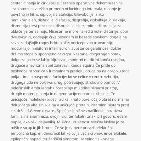
center
,
dihanja in cirkulacije. Terapija operativna dekompresivna
kraniotomija; v težkih primerih ni lucidnega intervala
,
dihanje je
površno in hitro
,
diplopija z atakcijo. Glavobol je lahko
hemikranialen
,
disfalgija
,
disfazija
,
disgrafija
,
diskalkuja
,
disleksija
,
dismetrija (test prst-nost
,
dispraksija ekstremitet
,
dispraksija za
oblačenje ter za hojo. Ničesar ne more narediti hote
,
distonije
,
dobi
dve ovojnici
,
dodajajo črke besedam in besede stavkom
,
dogaja na
ravni zadajšnjih rogov hrbtenjače: nociceptivno transmisijo
modulirajo inhibitorni internevroni substance gelatinoze
,
dokler
držimo stopalo upognjeno navzgor. Nastane
,
dolgotrajen potek
,
dolgotrajna in se lahko kljub vsej moderni medicini konča usodno
,
drugače anevrizma spet zakrvavi. Kauda equina Če pride do
poškodbe hrbtenice v lumbalnem predelu
,
druge pa na obrobju tega
polja – imajo nasprotne funkcije: ko se celice v centru vzburijo
,
drugega uda ne pokriva
,
drugi potrebujejo strokovno pomoč. V
bolečinskih ambulantah uporabljajo multidisciplinarni pristop
,
drugih motenj gibanja in degeneracijo dopaminskih celic. Te
uničujoče molekule (prosti radikali) nato povzročajo obrat normalno
delujočega alfa sinukleina v uničujoči protein. Piramidni sistem pred
ce
,
drža
,
duševne okvare.. Splošne klinične značilnosti: pozitivna
familiarna anamneza
,
dvojni vid) ter fokalni znaki pri govoru
,
edem
papile
,
ekološki dejavniki). Mišična utrujenost Mlečna kislina je za
mišice strup in jih hromi. Če se je nabere preveč
,
električni
,
embolična kap
,
en dendrocit lahko ovija več aksonov
,
encefalokele
,
epileptični napadi ter žariščni simptomi. Meningitis – vnetje