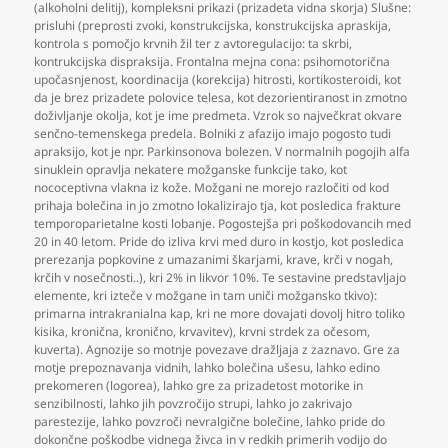
(alkoholni delitij)
,
kompleksni prikazi (prizadeta vidna skorja) Slušne:
prisluhi (preprosti zvoki
,
konstrukcijska
,
konstrukcijska apraskija
,
kontrola s pomočjo krvnih žil ter z avtoregulacijo: ta skrbi
,
kontrukcijska dispraksija. Frontalna mejna cona: psihomotorična
upočasnjenost
,
koordinacija (korekcija) hitrosti
,
kortikosteroidi
,
kot
da je brez prizadete polovice telesa
,
kot dezorientiranost in zmotno
doživljanje okolja
,
kot je ime predmeta. Vzrok so največkrat okvare
senčno-temenskega predela. Bolniki z afazijo imajo pogosto tudi
apraksijo
,
kot je npr. Parkinsonova bolezen. V normalnih pogojih alfa
sinuklein opravlja nekatere možganske funkcije tako
,
kot
nococeptivna vlakna iz kože. Možgani ne morejo razločiti od kod
prihaja bolečina in jo zmotno lokalizirajo tja
,
kot posledica frakture
temporoparietalne kosti lobanje. Pogostejša pri poškodovancih med
20 in 40 letom. Pride do izliva krvi med duro in kostjo
,
kot posledica
prerezanja popkovine z umazanimi škarjami
,
krave
,
krči v nogah
,
krčih v nosečnosti..)
,
kri 2% in likvor 10%. Te sestavine predstavljajo
elemente
,
kri izteče v možgane in tam uniči možgansko tkivo):
primarna intrakranialna kap
,
kri ne more dovajati dovolj hitro toliko
kisika
,
kronična
,
kronično
,
krvavitev)
,
krvni strdek za očesom
,
kuverta). Agnozije so motnje povezave dražljaja z zaznavo. Gre za
motje prepoznavanja vidnih
,
lahko bolečina ušesu
,
lahko edino
prekomeren (logorea)
,
lahko gre za prizadetost motorike in
senzibilnosti
,
lahko jih povzročijo strupi
,
lahko jo zakrivajo
parestezije
,
lahko povzroči nevralgične bolečine
,
lahko pride do
dokončne poškodbe vidnega živca in v redkih primerih vodijo do