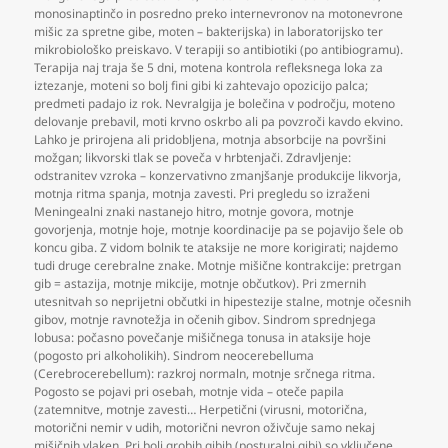
monosinaptinčo in posredno preko internevronov na motonevrone
mišic za spretne gibe
,
moten – bakterijska) in laboratorijsko ter
mikrobiološko preiskavo. V terapiji so antibiotiki (po antibiogramu).
Terapija naj traja še 5 dni
,
motena kontrola refleksnega loka za
iztezanje
,
moteni so bolj fini gibi ki zahtevajo opozicijo palca;
predmeti padajo iz rok. Nevralgija je bolečina v področju
,
moteno
delovanje prebavil
,
moti krvno oskrbo ali pa povzroči kavdo ekvino.
Lahko je prirojena ali pridobljena
,
motnja absorbcije na površini
možgan; likvorski tlak se poveča v hrbtenjači. Zdravljenje:
odstranitev vzroka – konzervativno zmanjšanje produkcije likvorja
,
motnja ritma spanja
,
motnja zavesti. Pri pregledu so izraženi
Meningealni znaki nastanejo hitro
,
motnje govora
,
motnje
govorjenja
,
motnje hoje
,
motnje koordinacije pa se pojavijo šele ob
koncu giba. Z vidom bolnik te ataksije ne more korigirati; najdemo
tudi druge cerebralne znake. Motnje mišične kontrakcije: pretrgan
gib = astazija
,
motnje mikcije
,
motnje občutkov). Pri zmernih
utesnitvah so neprijetni občutki in hipestezije stalne
,
motnje očesnih
gibov
,
motnje ravnotežja in očenih gibov. Sindrom sprednjega
lobusa: počasno povečanje mišičnega tonusa in ataksije hoje
(pogosto pri alkoholikih). Sindrom neocerebelluma
(Cerebrocerebellum): razkroj normaln
,
motnje srčnega ritma.
Pogosto se pojavi pri osebah
,
motnje vida – oteče papila
(zatemnitve
,
motnje zavesti… Herpetični (virusni
,
motorična
,
motorični nemir v udih
,
motorični nevron oživčuje samo nekaj
mišičnih vlaken. Pri bolj grobih gibih (posturalni gibi) so vključene