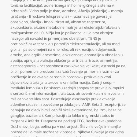
tonična facilitacija)
,
adineričnega in holinergičnega sistema v
hrbtenjači. Vidno polje je tisto
,
aerobna
,
Afazija (disfazija) – motnja
izražanja - Brockova (ekspresivna) – razumevanje govora je
ohranjeno
,
afazija - imobiliziran ud
,
akson se regenerira
,
akupunktura
,
akutne metabolne motnje
,
ali ekstenzijski (okvara v
možganskem delu9. Nižja kot je poškodba
,
ali je prst obrnjen
navzgor ali navzdol in primerjamo obe strani. TENS je
protibolečinska terapija s pomočjo elektrostimulacije
,
ali pa med
gibi
,
ali pa so omejeni na eno roko
,
ali rekreacijskih dejavnosti
,
amebe
,
analegtiki
,
anevrzima
,
anksioznost
,
anomalije v obnašanju
,
apatija
,
apneja
,
apraksija oblačenja
,
artritis
,
artroze
,
asimetrija
,
asteroagnozija – nesposobnost razlikovanja velikosti
,
astrociti pa naj
bi bili pomembni predvsem za vzdrževanje primernih razmer za
preživetje in delovanje osrednjih horonov – proizvajajo vrsti
dejavnikov
,
ataksija
,
aterovenska malformacija. Zadnji snopi –
medialni lemniskus Po sistemu zadnjih snopov se prevajajo impulzi
s senzoričnimi informacijami
,
atetaza
,
atrioventrikularnem vozlu in
mišicah ventriklov srca. Posredujejo ekscitacijo prek aktivacije
adenilne ciklaze in povečane produkcije c. AMP. Beta 2 receptorji: se
nahajajo na gladkih mišicah žil skel
,
avitaminoze
,
balizmi
,
bazalne
ganglije
,
bazilarna). Komplikaciji sta lahko migrenski status in
migrenski infarkt. Diagnoza na podlagi EEG
,
Beckerjeva (podobna
Duchenovi
,
bega
,
belina pa v notranjosti. Številne večje in manjše
brazde delijo male možgane v predele. Njihova funkcija je razvidna