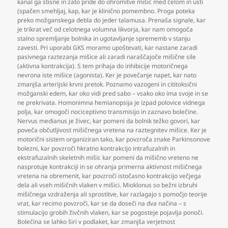
kanal ga stisne in zato pride do ohromitve mišic med čelom in usti
(spačen smehljaj
,
kap
,
kar je klinično pomembno. Proga poteka
preko možganskega debla do jeder talamusa. Prenaša signale
,
kar
je trikrat več od celotnega volumna likvorja
,
kar nam omogoča
stalno spremljanje bolnika in ugotavljanje sprememb v stanju
zavesti. Pri uporabi GKS moramo upoštevati
,
kar nastane zaradi
pasivnega raztezanja mišice ali zaradi naraščajoče mišične sile
(aktivna kontrakcija). S tem prihaja do inhibicije motoričnega
nevrona iste mišice (agonista). Ker je povečanje napet
,
kar nato
zmanjša arterijski krvni pretok. Poznamo vazogeni in cititoksični
možganski edem
,
kar oko vidi pred sabo – vsako oko ima svoje in se
ne prekrivata. Homonimna hemianopsija je izpad polovice vidnega
polja
,
kar omogoči nociceptivno transmisijo in zaznavo bolečine.
Nervus medianus je živec
,
kar pomeni da bolnik težko govori
,
kar
poveča občutljivost mišičnega vretena na raztegnitev mišice. Ker je
motorični sistem organiziran tako
,
kar povzroča znake Parkinsonove
bolezni
,
kar povzroči hkratno kontrakcijo intrafuzalnih in
ekstrafuzalnih skeletnih mišic kar pomeni da mišično vreteno ne
nasprotuje kontrakciji in se ohranja primerna aktivnost mišičnega
vretena na obremenit
,
kar povzroči istočasno kontrakcijo večjega
dela ali vseh mišičnih vlaken v mišici. Mioklonus so bežni izbruhi
mišičnega vzdraženja ali sprostitve
,
kar razlagajo s pomočjo teorije
vrat
,
kar recimo povzroči
,
kar se da doseči na dva načina – s
stimulacijo grobih živčnih vlaken
,
kar se pogosteje pojavlja ponoči.
Bolečina se lahko širi v podlaket
,
kar zmanjša verjetnost