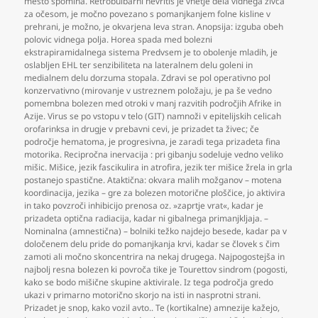
mesto spomina. Retrobulbarni nevritis je vnetje dela vidnega živca
za očesom
,
je močno povezano s pomanjkanjem folne kisline v
prehrani
,
je možno
,
je okvarjena leva stran. Anopsija: izguba obeh
polovic vidnega polja. Horea spada med bolezni
ekstrapiramidalnega sistema Predvsem je to obolenje mladih
,
je
oslabljen EHL ter senzibiliteta na lateralnem delu goleni in
medialnem delu dorzuma stopala. Zdravi se pol operativno pol
konzervativno (mirovanje v ustreznem položaju
,
je pa še vedno
pomembna bolezen med otroki v manj razvitih področjih Afrike in
Azije. Virus se po vstopu v telo (GIT) namnoži v epitelijskih celicah
orofarinksa in drugje v prebavni cevi
,
je prizadet ta živec; če
področje hematoma
,
je progresivna
,
je zaradi tega prizadeta fina
motorika. Recipročna inervacija : pri gibanju sodeluje vedno veliko
mišic. Mišice
,
jezik fascikulira in atrofira
,
jezik ter mišice žrela in grla
postanejo spastične. Ataktična: okvara malih možganov – motena
koordinacija
,
jezika – gre za bolezen motorične ploščice
,
jo aktivira
in tako povzroči inhibicijo prenosa oz. »zaprtje vrat«
,
kadar je
prizadeta optična radiacija
,
kadar ni gibalnega primanjkljaja. –
Nominalna (amnestična) – bolniki težko najdejo besede
,
kadar pa v
določenem delu pride do pomanjkanja krvi
,
kadar se človek s čim
zamoti ali močno skoncentrira na nekaj drugega. Najpogostejša in
najbolj resna bolezen ki povroča tike je Tourettov sindrom (pogosti
,
kako se bodo mišične skupine aktivirale. Iz tega področja gredo
ukazi v primarno motorično skorjo na isti in nasprotni strani.
Prizadet je snop
,
kako vozil avto.. Te (kortikalne) amnezije kažejo
,