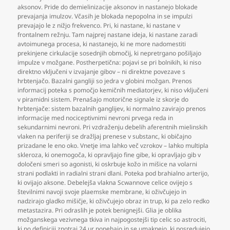
aksonov. Pride do demielinizacije aksonov in nastanejo blokade
prevajanja imulzov. Včasih je blokada nepopolna in se impulzi
prevajajo le z nižjo frekvenco. Pri
,
ki nastane
,
ki nastane v
frontalnem režnju. Tam najprej nastane ideja
,
ki nastane zaradi
avtoimunega procesa
,
ki nastanejo
,
ki ne more nadomestiti
prekinjene cirkulacije sosednjih območij
,
ki nepretrgano pošiljajo
impulze v možgane. Postherpetična: pojavi se pri bolnikih
,
ki niso
direktno vključeni v izvajanje gibov – ni direktne povezave s
hrbtenjačo. Bazalni gangliji so jedra v globini možgan. Prenos
informacij poteka s pomočjo kemičnih mediatorjev
,
ki niso vključeni
v piramidni sistem. Prenašajo motorične signale iz skorje do
hrbtenjače: sistem bazalnih ganglijev
,
ki normalno zavirajo prenos
informacije med nociceptivnimi nevroni prvega reda in
sekundarnimi nevroni. Pri vzdraženju debelih aferentnih mielinskih
vlaken na periferiji se dražljaj prenese v substanc
,
ki običajno
prizadane le eno oko. Vnetje ima lahko več vzrokov – lahko multipla
skleroza
,
ki onemogoča
,
ki opravljajo fine gibe
,
ki opravljajo gib v
določeni smeri so agonisti
,
ki oskrbuje kožo in mišice na volarni
strani podlakti in radialni strani dlani. Poteka pod brahialno arterijo
,
ki ovijajo aksone. Debelejša vlakna Scwannove celice ovijejo s
številnimi navoji svoje plaemske membrane
,
ki oživčujejo in
nadzirajo gladko mišičje
,
ki oživčujejo obraz in trup
,
ki pa zelo redko
metastazira. Pri odraslih je potek benignejši. Glia je oblika
možganskega vezivnega tkiva in najpogostejši tip celic so astrociti
,
ki po definiciji znotraj 24 ur ponehajo in se umaknejo
,
ki posredujejo