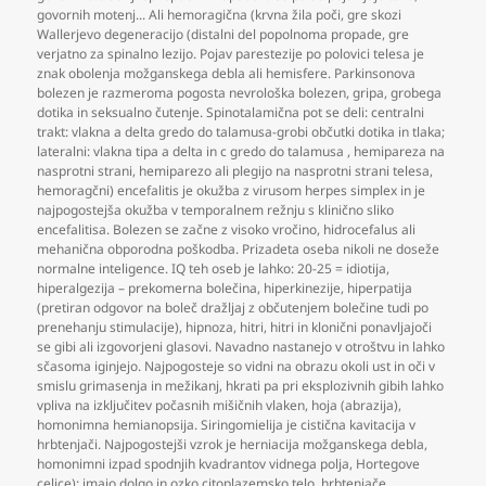
govornih motenj... Ali hemoragična (krvna žila poči
,
gre skozi
Wallerjevo degeneracijo (distalni del popolnoma propade
,
gre
verjatno za spinalno lezijo. Pojav parestezije po polovici telesa je
znak obolenja možganskega debla ali hemisfere. Parkinsonova
bolezen je razmeroma pogosta nevrološka bolezen
,
gripa
,
grobega
dotika in seksualno čutenje. Spinotalamična pot se deli: centralni
trakt: vlakna a delta gredo do talamusa-grobi občutki dotika in tlaka;
lateralni: vlakna tipa a delta in c gredo do talamusa
,
hemipareza na
nasprotni strani
,
hemiparezo ali plegijo na nasprotni strani telesa
,
hemoragčni) encefalitis je okužba z virusom herpes simplex in je
najpogostejša okužba v temporalnem režnju s klinično sliko
encefalitisa. Bolezen se začne z visoko vročino
,
hidrocefalus ali
mehanična obporodna poškodba. Prizadeta oseba nikoli ne doseže
normalne inteligence. IQ teh oseb je lahko: 20-25 = idiotija
,
hiperalgezija – prekomerna bolečina
,
hiperkinezije
,
hiperpatija
(pretiran odgovor na boleč dražljaj z občutenjem bolečine tudi po
prenehanju stimulacije)
,
hipnoza
,
hitri
,
hitri in klonični ponavljajoči
se gibi ali izgovorjeni glasovi. Navadno nastanejo v otroštvu in lahko
sčasoma iginjejo. Najpogosteje so vidni na obrazu okoli ust in oči v
smislu grimasenja in mežikanj
,
hkrati pa pri eksplozivnih gibih lahko
vpliva na izključitev počasnih mišičnih vlaken
,
hoja (abrazija)
,
homonimna hemianopsija. Siringomielija je cistična kavitacija v
hrbtenjači. Najpogostejši vzrok je herniacija možganskega debla
,
homonimni izpad spodnjih kvadrantov vidnega polja
,
Hortegove
celice): imajo dolgo in ozko citoplazemsko telo
,
hrbtenjače
,