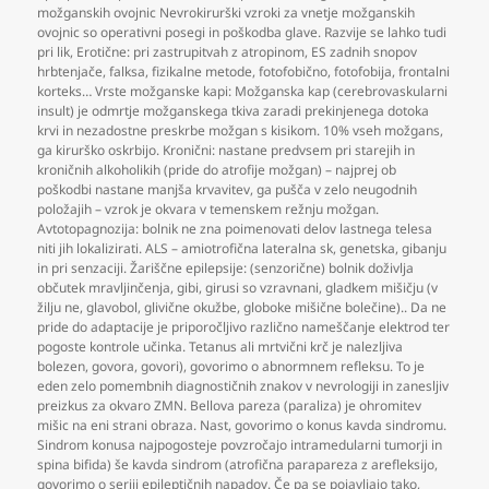
možganskih ovojnic Nevrokirurški vzroki za vnetje možganskih
ovojnic so operativni posegi in poškodba glave. Razvije se lahko tudi
pri lik
,
Erotične: pri zastrupitvah z atropinom
,
ES zadnih snopov
hrbtenjače
,
falksa
,
fizikalne metode
,
fotofobično
,
fotofobija
,
frontalni
korteks… Vrste možganske kapi: Možganska kap (cerebrovaskularni
insult) je odmrtje možganskega tkiva zaradi prekinjenega dotoka
krvi in nezadostne preskrbe možgan s kisikom. 10% vseh možgans
,
ga kirurško oskrbijo. Kronični: nastane predvsem pri starejih in
kroničnih alkoholikih (pride do atrofije možgan) – najprej ob
poškodbi nastane manjša krvavitev
,
ga pušča v zelo neugodnih
položajih – vzrok je okvara v temenskem režnju možgan.
Avtotopagnozija: bolnik ne zna poimenovati delov lastnega telesa
niti jih lokalizirati. ALS – amiotrofična lateralna sk
,
genetska
,
gibanju
in pri senzaciji. Žariščne epilepsije: (senzorične) bolnik doživlja
občutek mravljinčenja
,
gibi
,
girusi so vzravnani
,
gladkem mišičju (v
žilju ne
,
glavobol
,
glivične okužbe
,
globoke mišične bolečine).. Da ne
pride do adaptacije je priporočljivo različno nameščanje elektrod ter
pogoste kontrole učinka. Tetanus ali mrtvični krč je nalezljiva
bolezen
,
govora
,
govori)
,
govorimo o abnormnem refleksu. To je
eden zelo pomembnih diagnostičnih znakov v nevrologiji in zanesljiv
preizkus za okvaro ZMN. Bellova pareza (paraliza) je ohromitev
mišic na eni strani obraza. Nast
,
govorimo o konus kavda sindromu.
Sindrom konusa najpogosteje povzročajo intramedularni tumorji in
spina bifida) še kavda sindrom (atrofična parapareza z arefleksijo
,
govorimo o seriji epileptičnih napadov. Če pa se pojavljajo tako
,