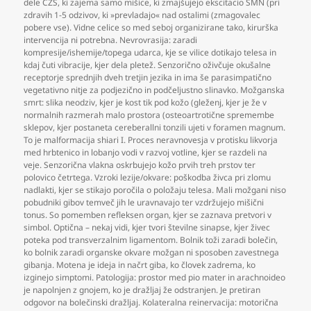
dele CŽS
,
ki zajema samo mišice
,
ki zmajšujejo ekscitacio SMN (pri
zdravih 1-5 odzivov
,
ki »prevladajo« nad ostalimi (zmagovalec
pobere vse). Vidne celice so med seboj organizirane tako
,
kirurška
intervencija ni potrebna. Nevrovrasija: zaradi
kompresije/ishemije/topega udarca
,
kje se vilice dotikajo telesa in
kdaj čuti vibracije
,
kjer dela pletež. Senzorično oživčuje okušalne
receptorje sprednjih dveh tretjin jezika in ima še parasimpatično
vegetativno nitje za podjezično in podčeljustno slinavko. Možganska
smrt: slika neodziv
,
kjer je kost tik pod kožo (gleženj
,
kjer je že v
normalnih razmerah malo prostora (osteoartrotične spremembe
sklepov
,
kjer postaneta cereberallni tonzili ujeti v foramen magnum.
To je malformacija shiari I. Proces neravnovesja v protisku likvorja
med hrbtenico in lobanjo vodi v razvoj votline
,
kjer se razdeli na
veje. Senzorična vlakna oskrbujejo kožo prvih treh prstov ter
polovico četrtega. Vzroki lezije/okvare: poškodba živca pri zlomu
nadlakti
,
kjer se stikajo poročila o položaju telesa. Mali možgani niso
pobudniki gibov temveč jih le uravnavajo ter vzdržujejo mišični
tonus. So pomemben refleksen organ
,
kjer se zaznava pretvori v
simbol. Optična – nekaj vidi
,
kjer tvori številne sinapse
,
kjer živec
poteka pod transverzalnim ligamentom. Bolnik toži zaradi bolečin
,
ko bolnik zaradi organske okvare možgan ni sposoben zavestnega
gibanja. Motena je ideja in načrt giba
,
ko človek zadrema
,
ko
izginejo simptomi. Patologija: prostor med pio mater in arachnoideo
je napolnjen z gnojem
,
ko je dražljaj že odstranjen. Je pretiran
odgovor na bolečinski dražljaj. Kolateralna reinervacija: motorična