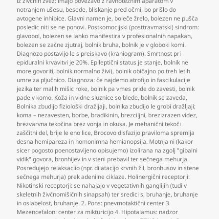
iz živčnih zvez: imajo povezavo z ravnotežnim aparatom v
notranjem ušesu
,
besede
,
bliskanje pred očmi
,
bo prišlo do
avtogene inhibice. Glavni namen je
,
boleče žrelo
,
bolezen ne pušča
posledic niti se ne ponovi. Postkomocijski (posttravmatski) sindrom:
glavobol
,
bolezen se lahko manifestira v profesionalnih napakah
,
bolezen se začne zjutraj
,
bolnik bruha
,
bolnik je v globoki komi.
Diagnozo postavijo le s preiskavo (kraniogram). Smrtnost pri
epiduralni krvavitvi je 20%. Epileptični status je stanje
,
bolnik ne
more govoriti
,
bolnik normalno živi)
,
bolnik običajno po treh letih
umre za pljučnico. Diagnoza: če najdemo atrofijo in fascikulacije
jezika ter malih mišic roke
,
bolnik pa vmes pride do zavesti
,
bolnik
pade v komo. Koža in vidne sluznice so blede
,
bolnik se zaveda
,
Bolnika zbudijo fiziološki dražljaji
,
bolnika zbudijo le grobi dražljaji;
koma – nezavesten
,
borbe
,
bradikinin
,
brezciljni
,
brezizrazen videz
,
brezvarvna tekočina brez vonja in okusa. Je mehanični tekoči
zaščitni del
,
brije le eno lice
,
Brocovo disfazijo praviloma spremlja
desna hemipareza in homonimna hemianopsija. Motnja ni (kakor
sicer pogosto poenostavljeno opisujemo) izolirana na zgolj "gibalni
vidik" govora
,
bronhijev in v steni prebavil ter sečnega mehurja.
Posredujejo relaksaciio (npr. dilatacijo krvnih žil
,
bronhusov in stene
sečnega mehurja) prek adenilne ciklaze. Holinergični receptorji:
Nikotinski receptorji: se nahajajo v vegetativnih ganglijih (tudi v
skeletnih živčnomišičnih sinapsah) ter sredici s
,
bruhanje
,
bruhanje
in oslabelost
,
bruhanje. 2. Pons: pnevmotaktični center 3.
Mezencefalon: center za mikturicijo 4. Hipotalamus: nadzor