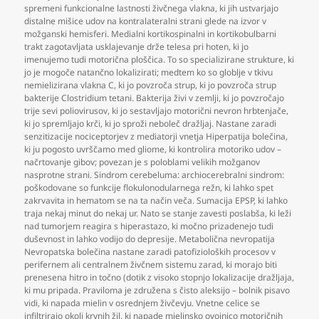
spremeni funkcionalne lastnosti živčnega vlakna
,
ki jih ustvarjajo
distalne mišice udov na kontralateralni strani glede na izvor v
možganski hemisferi. Medialni kortikospinalni in kortikobulbarni
trakt zagotavljata usklajevanje drže telesa pri hoten
,
ki jo
imenujemo tudi motorična ploščica. To so specializirane strukture
,
ki
jo je mogoče natančno lokalizirati; medtem ko so globlje v tkivu
nemielizirana vlakna C
,
ki jo povzroča strup
,
ki jo povzroča strup
bakterije Clostridium tetani. Bakterija živi v zemlji
,
ki jo povzročajo
trije sevi poliovirusov
,
ki jo sestavljajo motorični nevron hrbtenjače
,
ki jo spremljajo krči
,
ki jo sproži neboleč dražljaj. Nastane zaradi
senzitizacije nociceptorjev z mediatorji vnetja Hiperpatija bolečina
,
ki ju pogosto uvrščamo med gliome
,
ki kontrolira motoriko udov –
načrtovanje gibov; povezan je s poloblami velikih možganov
nasprotne strani. Sindrom cerebeluma: archiocerebralni sindrom:
poškodovane so funkcije flokulonodularnega režn
,
ki lahko spet
zakrvavita in hematom se na ta način veča. Sumacija EPSP
,
ki lahko
traja nekaj minut do nekaj ur. Nato se stanje zavesti poslabša
,
ki leži
nad tumorjem reagira s hiperastazo
,
ki močno prizadenejo tudi
duševnost in lahko vodijo do depresije. Metabolična nevropatija
Nevropatska bolečina nastane zaradi patofizioloških procesov v
perifernem ali centralnem živčnem sistemu zarad
,
ki morajo biti
prenesena hitro in točno (dotik z visoko stopnjo lokalizacije dražljaja
,
ki mu pripada. Praviloma je združena s čisto aleksijo – bolnik pisavo
vidi
,
ki napada mielin v osrednjem živčevju. Vnetne celice se
infiltrirajo okoli krvnih žil
,
ki napade mielinsko ovojnico motoričnih