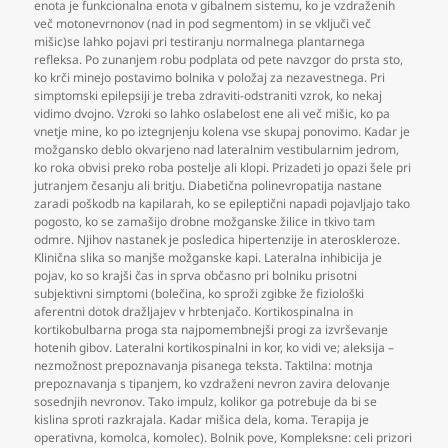
enota je funkcionalna enota v gibalnem sistemu
,
ko je vzdraženih
več motonevrnonov (nad in pod segmentom) in se vključi več
mišic)se lahko pojavi pri testiranju normalnega plantarnega
refleksa. Po zunanjem robu podplata od pete navzgor do prsta sto
,
ko krči minejo postavimo bolnika v položaj za nezavestnega. Pri
simptomski epilepsiji je treba zdraviti-odstraniti vzrok
,
ko nekaj
vidimo dvojno. Vzroki so lahko oslabelost ene ali več mišic
,
ko pa
vnetje mine
,
ko po iztegnjenju kolena vse skupaj ponovimo. Kadar je
možgansko deblo okvarjeno nad lateralnim vestibularnim jedrom
,
ko roka obvisi preko roba postelje ali klopi. Prizadeti jo opazi šele pri
jutranjem česanju ali britju. Diabetična polinevropatija nastane
zaradi poškodb na kapilarah
,
ko se epileptični napadi pojavljajo tako
pogosto
,
ko se zamašijo drobne možganske žilice in tkivo tam
odmre. Njihov nastanek je posledica hipertenzije in ateroskleroze.
Klinična slika so manjše možganske kapi. Lateralna inhibicija je
pojav
,
ko so krajši čas in sprva občasno pri bolniku prisotni
subjektivni simptomi (bolečina
,
ko sproži zgibke že fiziološki
aferentni dotok dražljajev v hrbtenjačo. Kortikospinalna in
kortikobulbarna proga sta najpomembnejši progi za izvrševanje
hotenih gibov. Lateralni kortikospinalni in kor
,
ko vidi ve; aleksija –
nezmožnost prepoznavanja pisanega teksta. Taktilna: motnja
prepoznavanja s tipanjem
,
ko vzdraženi nevron zavira delovanje
sosednjih nevronov. Tako impulz
,
kolikor ga potrebuje da bi se
kislina sproti razkrajala. Kadar mišica dela
,
koma. Terapija je
operativna
,
komolca
,
komolec). Bolnik pove
,
Kompleksne: celi prizori