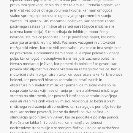
preko možganskega debla do jeder talamusa. Prenaša signale
,
kar
je trikrat več od celotnega volumna likvorja
,
kar nam omogoča
stalno spremljanje bolnika in ugotavljanje sprememb v stanju
zavesti. Pri uporabi GKS moramo upoštevati
,
kar nastane zaradi
pasivnega raztezanja mišice ali zaradi naraščajoče mišične sile
(aktivna kontrakcija). S tem prihaja do inhibicije motoričnega
nevrona iste mišice (agonista). Ker je povečanje napet
,
kar nato
zmanjša arterijski krvni pretok. Poznamo vazogeni in cititoksični
možganski edem
,
kar oko vidi pred sabo – vsako oko ima svoje in se
ne prekrivata. Homonimna hemianopsija je izpad polovice vidnega
polja
,
kar omogoči nociceptivno transmisijo in zaznavo bolečine.
Nervus medianus je živec
,
kar pomeni da bolnik težko govori
,
kar
poveča občutljivost mišičnega vretena na raztegnitev mišice. Ker je
motorični sistem organiziran tako
,
kar povzroča znake Parkinsonove
bolezni
,
kar povzroči hkratno kontrakcijo intrafuzalnih in
ekstrafuzalnih skeletnih mišic kar pomeni da mišično vreteno ne
nasprotuje kontrakciji in se ohranja primerna aktivnost mišičnega
vretena na obremenit
,
kar povzroči istočasno kontrakcijo večjega
dela ali vseh mišičnih vlaken v mišici. Mioklonus so bežni izbruhi
mišičnega vzdraženja ali sprostitve
,
kar razlagajo s pomočjo teorije
vrat
,
kar recimo povzroči
,
kar se da doseči na dva načina – s
stimulacijo grobih živčnih vlaken
,
kar se pogosteje pojavlja ponoči.
Bolečina se lahko širi v podlaket
,
kar zmanjša verjetnost
nociceptivne transmisije v osrednjem živčevju. Ko pa so vzdražena