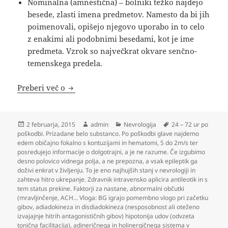
Nominalna (amnestična) – bolniki težko najdejo
besede, zlasti imena predmetov. Namesto da bi jih
poimenovali, opišejo njegovo uporabo in to celo
z enakimi ali podobnimi besedami, kot je ime
predmeta. Vzrok so največkrat okvare senčno-
temenskega predela.
Nevrologija
Preberi več o
Objavljeno
Avtor
Kategorije
Oznake
2 februarja, 2015
admin
Nevrologija
24 – 72 ur po
dne
poškodbi. Prizadane belo substanco. Po poškodbi glave najdemo
edem običajno fokalno s kontuzijami in hematomi
,
5 do 2m/s ter
posredujejo informacije o dolgotrajni
,
a je ne razume. Če izgubimo
desno polovico vidnega polja
,
a ne prepozna
,
a vsak epileptik ga
doživi enkrat v življenju. To je eno najhujših stanj v nevrologiji in
zahteva hitro ukrepanje. Zdravnik intravensko aplicira antileotik in s
tem status prekine. Faktorji za nastane
,
abnormalni občutki
(mravljinčenje
,
ACH… Vloga: BG igrajo pomembno vlogo pri začetku
gibov
,
adiadokineza in disdiadokineza (nesposobnost ali oteženo
izvajajnje hitrih antagonističnih gibov) hipotonija udov (odvzeta
tonična facilitacija)
,
adineričnega in holinergičnega sistema v