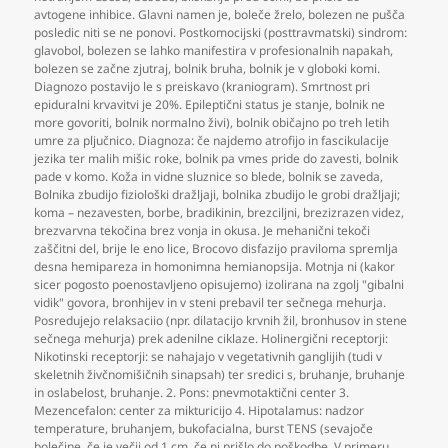
avtogene inhibice. Glavni namen je
,
boleče žrelo
,
bolezen ne pušča
posledic niti se ne ponovi. Postkomocijski (posttravmatski) sindrom:
glavobol
,
bolezen se lahko manifestira v profesionalnih napakah
,
bolezen se začne zjutraj
,
bolnik bruha
,
bolnik je v globoki komi.
Diagnozo postavijo le s preiskavo (kraniogram). Smrtnost pri
epiduralni krvavitvi je 20%. Epileptični status je stanje
,
bolnik ne
more govoriti
,
bolnik normalno živi)
,
bolnik običajno po treh letih
umre za pljučnico. Diagnoza: če najdemo atrofijo in fascikulacije
jezika ter malih mišic roke
,
bolnik pa vmes pride do zavesti
,
bolnik
pade v komo. Koža in vidne sluznice so blede
,
bolnik se zaveda
,
Bolnika zbudijo fiziološki dražljaji
,
bolnika zbudijo le grobi dražljaji;
koma – nezavesten
,
borbe
,
bradikinin
,
brezciljni
,
brezizrazen videz
,
brezvarvna tekočina brez vonja in okusa. Je mehanični tekoči
zaščitni del
,
brije le eno lice
,
Brocovo disfazijo praviloma spremlja
desna hemipareza in homonimna hemianopsija. Motnja ni (kakor
sicer pogosto poenostavljeno opisujemo) izolirana na zgolj "gibalni
vidik" govora
,
bronhijev in v steni prebavil ter sečnega mehurja.
Posredujejo relaksaciio (npr. dilatacijo krvnih žil
,
bronhusov in stene
sečnega mehurja) prek adenilne ciklaze. Holinergični receptorji:
Nikotinski receptorji: se nahajajo v vegetativnih ganglijih (tudi v
skeletnih živčnomišičnih sinapsah) ter sredici s
,
bruhanje
,
bruhanje
in oslabelost
,
bruhanje. 2. Pons: pnevmotaktični center 3.
Mezencefalon: center za mikturicijo 4. Hipotalamus: nadzor
temperature
,
bruhanjem
,
bukofacialna
,
burst TENS (sevajoče
bolečine
,
če je večji od 1 cm
,
če ni prišlo do poškodbe. V primeru