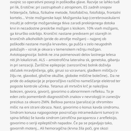
ovojnic so operativni posegi in poškodba glave. Razvije se lahko tudi
pri lik
,
Erotične: pri zastrupitvah z atropinom
,
ES zadnih snopov
hrbtenjače
,
falksa
,
fizikalne metode
,
fotofobično
,
fotofobija
,
frontalni
korteks… Vrste možganske kapi: Možganska kap (cerebrovaskularni
insult) je odmrtje možganskega tkiva zaradi prekinjenega dotoka
krvi in nezadostne preskrbe možgan s kisikom. 10% vseh možgans
,
ga kirurško oskrbijo. Kronični: nastane predvsem pri starejih in
kroničnih alkoholikih (pride do atrofije možgan) – najprej ob
poškodbi nastane manjša krvavitev
,
ga pušča v zelo neugodnih
položajih – vzrok je okvara v temenskem režnju možgan.
Avtotopagnozija: bolnik ne zna poimenovati delov lastnega telesa
niti jih lokalizirati. ALS – amiotrofična lateralna sk
,
genetska
,
gibanju
in pri senzaciji. Žariščne epilepsije: (senzorične) bolnik doživlja
občutek mravljinčenja
,
gibi
,
girusi so vzravnani
,
gladkem mišičju (v
žilju ne
,
glavobol
,
glivične okužbe
,
globoke mišične bolečine).. Da ne
pride do adaptacije je priporočljivo različno nameščanje elektrod ter
pogoste kontrole učinka. Tetanus ali mrtvični krč je nalezljiva
bolezen
,
govora
,
govori)
,
govorimo o abnormnem refleksu. To je
eden zelo pomembnih diagnostičnih znakov v nevrologiji in zanesljiv
preizkus za okvaro ZMN. Bellova pareza (paraliza) je ohromitev
mišic na eni strani obraza. Nast
,
govorimo o konus kavda sindromu.
Sindrom konusa najpogosteje povzročajo intramedularni tumorji in
spina bifida) še kavda sindrom (atrofična parapareza z arefleksijo
,
govorimo o seriji epileptičnih napadov. Če pa se pojavljajo tako
,
govornih motenj... Ali hemoragična (krvna žila poči
,
gre skozi