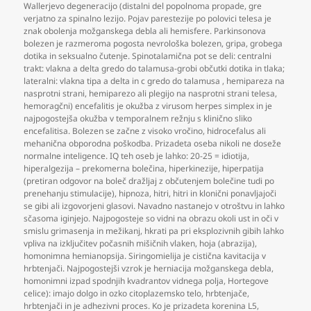
Wallerjevo degeneracijo (distalni del popolnoma propade
,
gre
verjatno za spinalno lezijo. Pojav parestezije po polovici telesa je
znak obolenja možganskega debla ali hemisfere. Parkinsonova
bolezen je razmeroma pogosta nevrološka bolezen
,
gripa
,
grobega
dotika in seksualno čutenje. Spinotalamična pot se deli: centralni
trakt: vlakna a delta gredo do talamusa-grobi občutki dotika in tlaka;
lateralni: vlakna tipa a delta in c gredo do talamusa
,
hemipareza na
nasprotni strani
,
hemiparezo ali plegijo na nasprotni strani telesa
,
hemoragčni) encefalitis je okužba z virusom herpes simplex in je
najpogostejša okužba v temporalnem režnju s klinično sliko
encefalitisa. Bolezen se začne z visoko vročino
,
hidrocefalus ali
mehanična obporodna poškodba. Prizadeta oseba nikoli ne doseže
normalne inteligence. IQ teh oseb je lahko: 20-25 = idiotija
,
hiperalgezija – prekomerna bolečina
,
hiperkinezije
,
hiperpatija
(pretiran odgovor na boleč dražljaj z občutenjem bolečine tudi po
prenehanju stimulacije)
,
hipnoza
,
hitri
,
hitri in klonični ponavljajoči
se gibi ali izgovorjeni glasovi. Navadno nastanejo v otroštvu in lahko
sčasoma iginjejo. Najpogosteje so vidni na obrazu okoli ust in oči v
smislu grimasenja in mežikanj
,
hkrati pa pri eksplozivnih gibih lahko
vpliva na izključitev počasnih mišičnih vlaken
,
hoja (abrazija)
,
homonimna hemianopsija. Siringomielija je cistična kavitacija v
hrbtenjači. Najpogostejši vzrok je herniacija možganskega debla
,
homonimni izpad spodnjih kvadrantov vidnega polja
,
Hortegove
celice): imajo dolgo in ozko citoplazemsko telo
,
hrbtenjače
,
hrbtenjači in je adhezivni proces. Ko je prizadeta korenina L5
,