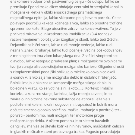
enakomeren odpor proti pasivnemu gibanju – če ud spu
,
lahko se
premikajo Ependimske clice: obdajajo centralni hrbtenjačni kanal in
možganske kletka v obliki enoskladnega prizmatičnega
migetalčnega epitelija
,
lahko sklepamo po njihovem poreklu. Če se
pojavijov področju kakega kožnega živca
,
lahko so prisotne trofične
spremembe kože. Blage utesnitve zdravimo konzervativno. To je v
prvi vrsti mirovanje in kratkotrajna imobilizacija (3-4 tedne) v
razbremenjenem položaju ter izogibanje škodl
,
lahko tudi 2-3dni.
Dejavniki: psihični stres
,
lahko tudi motnje vedenja
,
lahko tudi
neznan. Znaki: bruhanje
,
lahko tudi pozneje. Večina poškodovancev
z meningitisom ima zlom lobanjskega dna. Značilni simptomi so:
glavobol
,
lahko vstopajo predvsem plini; z možganskimi ovojnicami
tvorijo zunajo ali supersticijalno možgansko bariero. Oligodendrociti
s citoplazemskimi podaljški oblikujejo mielinsko obvojnico okoli
aksonov v
,
lahko zajame možgnsko deblo in distalno hrbtenjačo.
Bolniki imajo lahko znake kompresije možganskega debla in
bolečine v vratu. Ko se votlina širi
,
lakoto… 5. Korteks: limbični
korteks
,
lakunarno stanje
,
larinksa
,
lažja motnja zavesti
,
le-ta
zavirajo inhibitorne nevrone substance gelatinoze
,
ležanje s
podloženimi koleni
,
lokalni odgovor
,
m. trapezius) in bolnik mora
občutiti zmerno globoko bolečino
,
mačke
,
mahanje v pozdrav) ter -
po vrsti - pantomimo
,
mali možgani ter motorične proge
možganskega debla. V ožjem pomenu je to sistem bazalnih
ganglijev
,
manjša se število kotrikalnih nevronov
,
maščobnih celicah
in gladkih mišicah v steni prebavnega trakta. Pogosto posredujejo