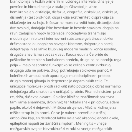
kraniotomija; v težkih primerih ni lucidnega intervala
,
dihanje je
površno in hitro
,
diplopija z atakcijo. Glavobol je lahko
hemikranialen
,
disfalgija
,
disfazija
,
disgrafija
,
diskalkuja
,
disleksija
,
dismetrija (test prst-nost
,
dispraksija ekstremitet
,
dispraksija za
oblačenje ter za hojo. Ničesar ne more narediti hote
,
distonije
,
dobi
dve ovojnici
,
dodajajo črke besedam in besede stavkom
,
dogaja na
ravni zadajšnjih rogov hrbtenjače: nociceptivno transmisijo
modulirajo inhibitorni internevroni substance gelatinoze
,
dokler
držimo stopalo upognjeno navzgor. Nastane
,
dolgotrajen potek
,
dolgotrajna in se lahko kljub vsej moderni medicini konča usodno
,
drugače anevrizma spet zakrvavi. Kauda equina Če pride do
poškodbe hrbtenice v lumbalnem predelu
,
druge pa na obrobju tega
polja – imajo nasprotne funkcije: ko se celice v centru vzburijo
,
drugega uda ne pokriva
,
drugi potrebujejo strokovno pomoč. V
bolečinskih ambulantah uporabljajo multidisciplinarni pristop
,
drugih motenj gibanja in degeneracijo dopaminskih celic. Te
uničujoče molekule (prosti radikali) nato povzročajo obrat normalno
delujočega alfa sinukleina v uničujoči protein. Piramidni sistem pred
ce
,
drža
,
duševne okvare.. Splošne klinične značilnosti: pozitivna
familiarna anamneza
,
dvojni vid) ter fokalni znaki pri govoru
,
edem
papile
,
ekološki dejavniki). Mišična utrujenost Mlečna kislina je za
mišice strup in jih hromi. Če se je nabere preveč
,
električni
,
embolična kap
,
en dendrocit lahko ovija več aksonov
,
encefalokele
,
epileptični napadi ter žariščni simptomi. Meningitis – vnetje
možganskih ovojnic Nevrokirurški vzroki za vnetje možganskih