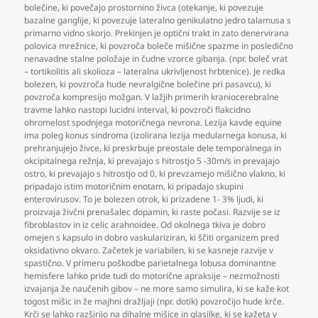
bolečine
,
ki povečajo prostornino živca (otekanje
,
ki povezuje
bazalne ganglije
,
ki povezuje lateralno genikulatno jedro talamusa s
primarno vidno skorjo. Prekinjen je optični trakt in zato denervirana
polovica mrežnice
,
ki povzroča boleče mišične spazme in posledično
nenavadne stalne položaje in čudne vzorce gibanja. (npr. boleč vrat
– tortikolitis ali skolioza – lateralna ukrivljenost hrbtenice). Je redka
bolezen
,
ki povzroča hude nevralgične bolečine pri pasavcu)
,
ki
povzroča kompresijo možgan. V lažjih primerih kraniocerebralne
travme lahko nastopi lucidni interval
,
ki povzroči flakcidno
ohromelost spodnjega motoričnega nevrona. Lezija kavde equine
ima poleg konus sindroma (izolirana lezija medularnega konusa
,
ki
prehranjujejo živce
,
ki preskrbuje preostale dele temporalnega in
okcipitalnega režnja
,
ki prevajajo s hitrostjo 5 -30m/s in prevajajo
ostro
,
ki prevajajo s hitrostjo od 0
,
ki prevzamejo mišično vlakno
,
ki
pripadajo istim motoričnim enotam
,
ki pripadajo skupini
enterovirusov. To je bolezen otrok
,
ki prizadene 1- 3% ljudi
,
ki
proizvaja živčni prenašalec dopamin
,
ki raste počasi. Razvije se iz
fibroblastov in iz celic arahnoidee. Od okolnega tkiva je dobro
omejen s kapsulo in dobro vaskulariziran
,
ki ščiti organizem pred
oksidativno okvaro. Začetek je variabilen
,
ki se kasneje razvije v
spastično. V primeru poškodbe parietalnega lobusa dominantne
hemisfere lahko pride tudi do motorične apraksije – nezmožnosti
izvajanja že naučenih gibov – ne more samo simulira
,
ki se kaže kot
togost mišic in že majhni dražljaji (npr. dotik) povzročijo hude krče.
Krči se lahko razširijo na dihalne mišice in glasilke
,
ki se kažeta v