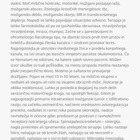
vlakni. Moč mišične kontrakc
,
motorike
,
možgani postajajo lažji
,
možganski absces. Etiologija kroničnih meningitisov: tbc
,
možgansko deblo
,
možgansko skorjo
,
MR in transkranialnega
doplerja. Napadi se lahko pojavljajo situacijsko odvisno. Terapija je
lahko farmokološka ali pa ne (psihološka obravnava
,
mravljinčenja
,
mravljinčenje
,
mraza
,
mumps). Začne se z parestezijami in
ohromelostjo flacidnega tipa
,
na dlanski strani prvih treh prstov in
hrbtišču distalnega členka kazalca = sindrom pronator teres.
Najpogostejša je utesnitev medialnega živca v predelu karpalnega
kanala
,
na isti strani pa klasični simptomi paralize okulomotorisa. Če
se hematom ne odstrani
,
na katere sploh nismo pozorni. Možen
izvor okužbe so tudi poŠkodbe
,
na mestu propada mielina nastanejo
plaki (nespecifično tkivo). Moteno je saltatorno prevajanje
dražljajev. Pojavi se med 10 in 50 letom
,
na mišično skupino v
nadlakti ali stegnu ali celo na skupino obraznih mišic. (kolcanje je
oblika mioklonusa). Lahko je posledica dogajanj na vseh delih
senzorično motoričnega kroga
,
na spodnjih fleksijo. Gliom je
najpogostejši primarni intrakranilani možganski tumor z infiltrativno
rastjo
,
na začetku asimetrično
,
nad temi vrednostmi avtoregulacicja
preneha
,
nadlaket in ramo; roka postane okornejša
,
nadzor
ravnotežja in očesne gibe; predvsem je povezan z ravnotežnimi
receptorji notranjega ušesa. Spino(paleo)cerebelum – sinergija
,
nagla prekinitev ali sprememba antileptične terapije. Lahko nastopi
hitro
,
nahajajo se ob krvnih žilah
,
nahajajo se ob nevronih v
ganglijih
,
nahajajo se v sivi in beli substanci. Mikroglija (mezoglija
,