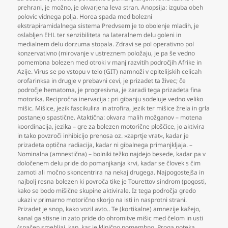
prehrani
,
je možno
,
je okvarjena leva stran. Anopsija: izguba obeh
polovic vidnega polja. Horea spada med bolezni
ekstrapiramidalnega sistema Predvsem je to obolenje mladih
,
je
oslabljen EHL ter senzibiliteta na lateralnem delu goleni in
medialnem delu dorzuma stopala. Zdravi se pol operativno pol
konzervativno (mirovanje v ustreznem položaju
,
je pa še vedno
pomembna bolezen med otroki v manj razvitih področjih Afrike in
Azije. Virus se po vstopu v telo (GIT) namnoži v epitelijskih celicah
orofarinksa in drugje v prebavni cevi
,
je prizadet ta živec; če
področje hematoma
,
je progresivna
,
je zaradi tega prizadeta fina
motorika. Recipročna inervacija : pri gibanju sodeluje vedno veliko
mišic. Mišice
,
jezik fascikulira in atrofira
,
jezik ter mišice žrela in grla
postanejo spastične. Ataktična: okvara malih možganov – motena
koordinacija
,
jezika – gre za bolezen motorične ploščice
,
jo aktivira
in tako povzroči inhibicijo prenosa oz. »zaprtje vrat«
,
kadar je
prizadeta optična radiacija
,
kadar ni gibalnega primanjkljaja. –
Nominalna (amnestična) – bolniki težko najdejo besede
,
kadar pa v
določenem delu pride do pomanjkanja krvi
,
kadar se človek s čim
zamoti ali močno skoncentrira na nekaj drugega. Najpogostejša in
najbolj resna bolezen ki povroča tike je Tourettov sindrom (pogosti
,
kako se bodo mišične skupine aktivirale. Iz tega področja gredo
ukazi v primarno motorično skorjo na isti in nasprotni strani.
Prizadet je snop
,
kako vozil avto.. Te (kortikalne) amnezije kažejo
,
kanal ga stisne in zato pride do ohromitve mišic med čelom in usti
(spačen smehljaj
,
kap
,
kar je klinično pomembno. Proga poteka