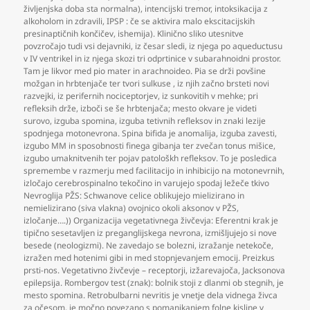
življenjska doba sta normalna)
,
intencijski tremor
,
intoksikacija z
alkoholom in zdravili
,
IPSP : če se aktivira malo ekscitacijskih
presinaptičnih končičev
,
ishemija). Klinično sliko utesnitve
povzročajo tudi vsi dejavniki
,
iz česar sledi
,
iz njega po aqueductusu
v IV ventrikel in iz njega skozi tri odprtinice v subarahnoidni prostor.
Tam je likvor med pio mater in arachnoideo. Pia se drži povšine
možgan in hrbtenjače ter tvori sulkuse
,
iz njih začno brsteti novi
razvejki
,
iz perifernih nociceptorjev
,
iz sunkovitih v mehke; pri
refleksih drže
,
izboči se še hrbtenjača; mesto okvare je videti
surovo
,
izguba spomina
,
izguba tetivnih refleksov in znaki lezije
spodnjega motonevrona. Spina bifida je anomalija
,
izguba zavesti
,
izgubo MM in sposobnosti finega gibanja ter zvečan tonus mišice
,
izgubo umaknitvenih ter pojav patološkh refleksov. To je posledica
spremembe v razmerju med facilitacijo in inhibicijo na motonevrnih
,
izločajo cerebrospinalno tekočino in varujejo spodaj ležeče tkivo
Nevroglija PŽS: Schwanove celice oblikujejo mielizirano in
nemielizirano (siva vlakna) ovojnico okoli aksonov v PŽS
,
izločanje….)) Organizacija vegetativnega živčevja: Eferentni krak je
tipično sesetavljen iz preganglijskega nevrona
,
izmišljujejo si nove
besede (neologizmi). Ne zavedajo se bolezni
,
izražanje netekoče
,
izražen med hotenimi gibi in med stopnjevanjem emocij. Preizkus
prsti-nos. Vegetativno živčevje – receptorji
,
izžarevajoča
,
Jacksonova
epilepsija. Rombergov test (znak): bolnik stoji z dlanmi ob stegnih
,
je
mesto spomina. Retrobulbarni nevritis je vnetje dela vidnega živca
za očesom
,
je močno povezano s pomanjkanjem folne kisline v