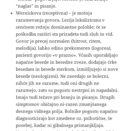
“naglas” in pisanje.
Wernickova (receptivna) – je motnja
razumevanja govora. Lezija lokalizirana v
senčnem režnju dominantne poloble; če se
poškodba razširi sta prizadeta tudi sluh in vid.
Govor je precej normalen (hitrost, ritem,
melodija), lahko edino prekomeren (logorea),
pacienti govorijo »v prazno«. Včasih uporabljajo
napačne besede in besedne zveze, dodajajo črke
besedam in besede stavkom, izmišljujejo si nove
besede (neologizmi). Ne zavedajo se bolezni,
nihče jih ne razume, tudi oni drugih ne
razumejo, zato so pogosto nestrpni in napadalni.
Imajo tudi težave pri branju in pisanju. Drugih
simptomov običajno ni-razen zmanjšanega
desnega vidnega polja. Bolnike pogosto napačno
diagnosticirajo kot zmedene oz. psihotične, še
posebej, kadar ni gibalnega primanjkljaja.