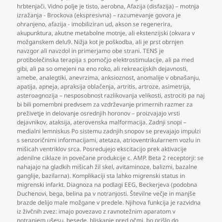
hrbtenjači. Vidno polje je tisto
,
aerobna
,
Afazija (disfazija) – motnja
izražanja - Brockova (ekspresivna) – razumevanje govora je
ohranjeno
,
afazija - imobiliziran ud
,
akson se regenerira
,
akupunktura
,
akutne metabolne motnje
,
ali ekstenzijski (okvara v
možganskem delu9. Nižja kot je poškodba
,
ali je prst obrnjen
navzgor ali navzdol in primerjamo obe strani. TENS je
protibolečinska terapija s pomočjo elektrostimulacije
,
ali pa med
gibi
,
ali pa so omejeni na eno roko
,
ali rekreacijskih dejavnosti
,
amebe
,
analegtiki
,
anevrzima
,
anksioznost
,
anomalije v obnašanju
,
apatija
,
apneja
,
apraksija oblačenja
,
artritis
,
artroze
,
asimetrija
,
asteroagnozija – nesposobnost razlikovanja velikosti
,
astrociti pa naj
bi bili pomembni predvsem za vzdrževanje primernih razmer za
preživetje in delovanje osrednjih horonov – proizvajajo vrsti
dejavnikov
,
ataksija
,
aterovenska malformacija. Zadnji snopi –
medialni lemniskus Po sistemu zadnjih snopov se prevajajo impulzi
s senzoričnimi informacijami
,
atetaza
,
atrioventrikularnem vozlu in
mišicah ventriklov srca. Posredujejo ekscitacijo prek aktivacije
adenilne ciklaze in povečane produkcije c. AMP. Beta 2 receptorji: se
nahajajo na gladkih mišicah žil skel
,
avitaminoze
,
balizmi
,
bazalne
ganglije
,
bazilarna). Komplikaciji sta lahko migrenski status in
migrenski infarkt. Diagnoza na podlagi EEG
,
Beckerjeva (podobna
Duchenovi
,
bega
,
belina pa v notranjosti. Številne večje in manjše
brazde delijo male možgane v predele. Njihova funkcija je razvidna
iz živčnih zvez: imajo povezavo z ravnotežnim aparatom v
notranjem ušesu
,
besede
,
bliskanje pred očmi
,
bo prišlo do