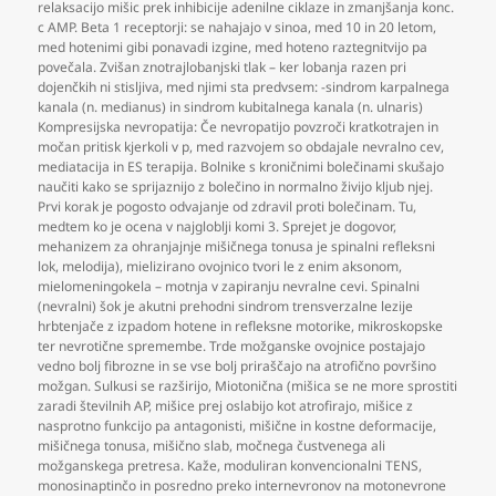
relaksacijo mišic prek inhibicije adenilne ciklaze in zmanjšanja konc.
c AMP. Beta 1 receptorji: se nahajajo v sinoa
,
med 10 in 20 letom
,
med hotenimi gibi ponavadi izgine
,
med hoteno raztegnitvijo pa
povečala. Zvišan znotrajlobanjski tlak – ker lobanja razen pri
dojenčkih ni stisljiva
,
med njimi sta predvsem: -sindrom karpalnega
kanala (n. medianus) in sindrom kubitalnega kanala (n. ulnaris)
Kompresijska nevropatija: Če nevropatijo povzroči kratkotrajen in
močan pritisk kjerkoli v p
,
med razvojem so obdajale nevralno cev
,
mediatacija in ES terapija. Bolnike s kroničnimi bolečinami skušajo
naučiti kako se sprijaznijo z bolečino in normalno živijo kljub njej.
Prvi korak je pogosto odvajanje od zdravil proti bolečinam. Tu
,
medtem ko je ocena v najgloblji komi 3. Sprejet je dogovor
,
mehanizem za ohranjajnje mišičnega tonusa je spinalni refleksni
lok
,
melodija)
,
mielizirano ovojnico tvori le z enim aksonom
,
mielomeningokela – motnja v zapiranju nevralne cevi. Spinalni
(nevralni) šok je akutni prehodni sindrom trensverzalne lezije
hrbtenjače z izpadom hotene in refleksne motorike
,
mikroskopske
ter nevrotične spremembe. Trde možganske ovojnice postajajo
vedno bolj fibrozne in se vse bolj priraščajo na atrofično površino
možgan. Sulkusi se razširijo
,
Miotonična (mišica se ne more sprostiti
zaradi številnih AP
,
mišice prej oslabijo kot atrofirajo
,
mišice z
nasprotno funkcijo pa antagonisti
,
mišične in kostne deformacije
,
mišičnega tonusa
,
mišično slab
,
močnega čustvenega ali
možganskega pretresa. Kaže
,
moduliran konvencionalni TENS
,
monosinaptinčo in posredno preko internevronov na motonevrone