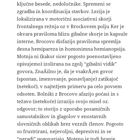
ključne besede, nedoločnike. Spremeni se
zgradba in koordinacija stavkov. Lezija je
lokalizirana v motorični asociativni skorji
frontalnega režnja oz v Brockovem polju Ker je
okvara praviloma blizu gibalne skorje in kapsule
interne, Brocovo disfazijo praviloma spremlja
desna hemipareza in homonimna hemianopsija.
Motnja ni (kakor sicer pogosto poenostavljeno
opisujemo) izolirana na zgolj “gibalni vidik”
govora, ZnaÄilno je, da je vsakrÅ¡en govor
(spontan, imenovanje, ponavljanje) zatikajoč
(netekoč), v najtežjem primeru pa celo povsem
odsoten. Bolniki z Brocovo afazijo počasi in s
težavo (netekoče) izrazijo svojo misel oz.
odgovor; to storijo z uporabo posamičnih
samostalnikov in glagolov v enostavnih
slovničnih oblikah brez veznih členov. Pogosto
so frustrirani, nejevoljni, depresivni in se
“neradi” pogovarjajo. Moteno je tudi branje