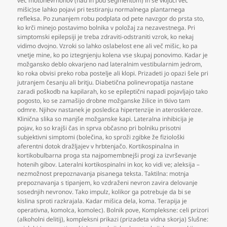
več motonevrnonov (nad in pod segmentom) in se vključi več
mišic)se lahko pojavi pri testiranju normalnega plantarnega
refleksa. Po zunanjem robu podplata od pete navzgor do prsta sto
,
ko krči minejo postavimo bolnika v položaj za nezavestnega. Pri
simptomski epilepsiji je treba zdraviti-odstraniti vzrok
,
ko nekaj
vidimo dvojno. Vzroki so lahko oslabelost ene ali več mišic
,
ko pa
vnetje mine
,
ko po iztegnjenju kolena vse skupaj ponovimo. Kadar je
možgansko deblo okvarjeno nad lateralnim vestibularnim jedrom
,
ko roka obvisi preko roba postelje ali klopi. Prizadeti jo opazi šele pri
jutranjem česanju ali britju. Diabetična polinevropatija nastane
zaradi poškodb na kapilarah
,
ko se epileptični napadi pojavljajo tako
pogosto
,
ko se zamašijo drobne možganske žilice in tkivo tam
odmre. Njihov nastanek je posledica hipertenzije in ateroskleroze.
Klinična slika so manjše možganske kapi. Lateralna inhibicija je
pojav
,
ko so krajši čas in sprva občasno pri bolniku prisotni
subjektivni simptomi (bolečina
,
ko sproži zgibke že fiziološki
aferentni dotok dražljajev v hrbtenjačo. Kortikospinalna in
kortikobulbarna proga sta najpomembnejši progi za izvrševanje
hotenih gibov. Lateralni kortikospinalni in kor
,
ko vidi ve; aleksija –
nezmožnost prepoznavanja pisanega teksta. Taktilna: motnja
prepoznavanja s tipanjem
,
ko vzdraženi nevron zavira delovanje
sosednjih nevronov. Tako impulz
,
kolikor ga potrebuje da bi se
kislina sproti razkrajala. Kadar mišica dela
,
koma. Terapija je
operativna
,
komolca
,
komolec). Bolnik pove
,
Kompleksne: celi prizori
(alkoholni delitij)
,
kompleksni prikazi (prizadeta vidna skorja) Slušne: