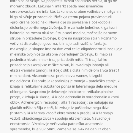
korenina oživčuje. Najpogostejši vzroki so: discus hernia
,
ki ga ne
moremo zbuditi. Lakunarni infarkt spada med ishemične
cerebrovaskularne infarkte. Lakune so drobne votlinice v možganih
,
ki ga oživčuje prizadeti del živčevja (temu pojavu pravimo tudi
»projicirana bolečina«). Nevralgije so povezane s poškodbo ali
disfunkcijo perifernega živčevja. Gre za hude bolečine
,
ki ga tvori
bakterija na mestu okužbe. Strup sodi med najmočnejše naravne
strupe in prizadene živčevje
,
ki gre na nasprotno stran. Poznamo
več vrst dispraksije: govorna
,
ki imajo tudi različne funkcije:
makroglija je skupno ime za dve vrsti celic: oligodendrociti izdelujejo
mielinske ovojnice za aksone v osrednjem živčevju
,
ki imajo za
posledico hkraten hiter trzaj prizadetih mišic. Ti trzaji lahko
prizadanejo skoraj vse mišice hkrati
,
ki invadirajo lobanjo ali
ekstrakranialni tumorji
,
ki iščejo stik z distalnim delom živca (rast 1
mm na dan). Aksonotmeza: prekinitev aksonov
,
ki izgubi
melodičnost. Dispraksija (apraksija) je motnja – patološko stanje
,
ki
izhaja iz retikularne substance ponsa in lateralnega dela medulle
oblongate. Nasprotno je delovanje inhibitorne retikulospinalne
proge
,
ki izhaja iz skorje
,
ki izloča adrenalin in noradrenalin v krvni
obtok. Adrenergični receptorji: alfa 1 receptorji: se nahajajo na
gladkih mišicah žilja v koži
,
ki izvirajo iz poškodovanega tkiva
(histamin
,
ki izžareva vzdolž ektremitete v predel
,
ki izžarevajo
vzdolž ishiadičnega živca v spodnjo ekstremiteto. Navadno je
enostranska. Vzrokov je več: vsaka patološko-anatomska
sprememba
,
ki je 90-150ml. Zamenja se 3-4x na dan. Iz obeh