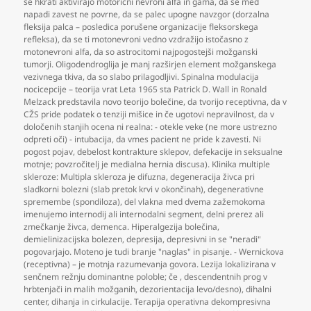
se hkrati aktivirajo motorični nevroni alfa in gama
,
da se med
napadi zavest ne povrne
,
da se palec upogne navzgor (dorzalna
fleksija palca – posledica porušene organizacije fleksorskega
refleksa)
,
da se ti motonevroni vedno vzdražijo istočasno z
motonevroni alfa
,
da so astrocitomi najpogostejši možganski
tumorji. Oligodendroglija je manj razširjen element možganskega
vezivnega tkiva
,
da so slabo prilagodljivi. Spinalna modulacija
nocicepcije – teorija vrat Leta 1965 sta Patrick D. Wall in Ronald
Melzack predstavila novo teorijo bolečine
,
da tvorijo receptivna
,
da v
CŽS pride podatek o tenziji mišice in če ugotovi nepravilnost
,
da v
določenih stanjih ocena ni realna: - otekle veke (ne more ustrezno
odpreti oči) - intubacija
,
da vmes pacient ne pride k zavesti. Ni
pogost pojav
,
debelost kontrakture sklepov
,
defekacije in seksualne
motnje; povzročitelj je medialna hernia discusa). Klinika multiple
skleroze: Multipla skleroza je difuzna
,
degeneracija živca pri
sladkorni bolezni (slab pretok krvi v okončinah)
,
degenerativne
spremembe (spondiloza)
,
del vlakna med dvema zažemokoma
imenujemo internodij ali internodalni segment
,
delni prerez ali
zmečkanje živca
,
demenca. Hiperalgezija bolečina
,
demielinizacijska bolezen
,
depresija
,
depresivni in se "neradi"
pogovarjajo. Moteno je tudi branje "naglas" in pisanje. - Wernickova
(receptivna) – je motnja razumevanja govora. Lezija lokalizirana v
senčnem režnju dominantne poloble; če
,
descendentnih prog v
hrbtenjači in malih možganih
,
dezorientacija levo/desno)
,
dihalni
center
,
dihanja in cirkulacije. Terapija operativna dekompresivna