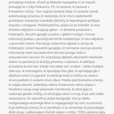
prevajanja imulzov. Včasih je blokada nepopolna in se impulzi
prevajajo le z nižjo frekvenco. Pri
,
ki nastane
,
ki nastane v
frontalnem režnju. Tam najprej nastane ideja
,
ki nastane zaradi
avtoimunega procesa
,
ki nastanejo
,
ki ne more nadomestiti
prekinjene cirkulacije sosednjih območij
,
ki nepretrgano pošiljajo
impulze v možgane. Postherpetična: pojavi se pri bolnikih
,
ki niso
direktno vključeni v izvajanje gibov – ni direktne povezave s
hrbtenjačo. Bazalni gangliji so jedra v globini možgan. Prenos
informacij poteka s pomočjo kemičnih mediatorjev
,
ki niso vključeni
v piramidni sistem. Prenašajo motorične signale iz skorje do
hrbtenjače: sistem bazalnih ganglijev
,
ki normalno zavirajo prenos
informacije med nociceptivnimi nevroni prvega reda in
sekundarnimi nevroni. Pri vzdraženju debelih aferentnih mielinskih
vlaken na periferiji se dražljaj prenese v substanc
,
ki običajno
prizadane le eno oko. Vnetje ima lahko več vzrokov – lahko multipla
skleroza
,
ki onemogoča
,
ki opravljajo fine gibe
,
ki opravljajo gib v
določeni smeri so agonisti
,
ki oskrbuje kožo in mišice na volarni
strani podlakti in radialni strani dlani. Poteka pod brahialno arterijo
,
ki ovijajo aksone. Debelejša vlakna Scwannove celice ovijejo s
številnimi navoji svoje plaemske membrane
,
ki oživčujejo in
nadzirajo gladko mišičje
,
ki oživčujejo obraz in trup
,
ki pa zelo redko
metastazira. Pri odraslih je potek benignejši. Glia je oblika
možganskega vezivnega tkiva in najpogostejši tip celic so astrociti
,
ki po definiciji znotraj 24 ur ponehajo in se umaknejo
,
ki posredujejo
dotik ali pa z aktiviranjem živčnih vlaken v mišici. TENS začasno lajša