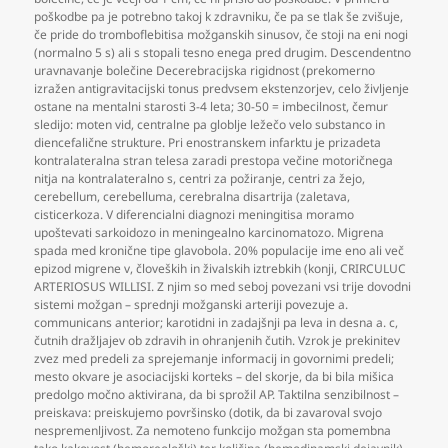
poškodbe pa je potrebno takoj k zdravniku
,
če pa se tlak še zvišuje
,
če pride do tromboflebitisa možganskih sinusov
,
če stoji na eni nogi
(normalno 5 s) ali s stopali tesno enega pred drugim. Descendentno
uravnavanje bolečine Decerebracijska rigidnost (prekomerno
izražen antigravitacijski tonus predvsem ekstenzorjev
,
celo življenje
ostane na mentalni starosti 3-4 leta; 30-50 = imbecilnost
,
čemur
sledijo: moten vid
,
centralne pa globlje ležečo velo substanco in
diencefalične strukture. Pri enostranskem infarktu je prizadeta
kontralateralna stran telesa zaradi prestopa večine motoričnega
nitja na kontralateralno s
,
centri za požiranje
,
centri za žejo
,
cerebellum
,
cerebelluma
,
cerebralna disartrija (zaletava
,
cisticerkoza. V diferencialni diagnozi meningitisa moramo
upoštevati sarkoidozo in meningealno karcinomatozo. Migrena
spada med kronične tipe glavobola. 20% populacije ime eno ali več
epizod migrene v
,
človeških in živalskih iztrebkih (konji
,
CRIRCULUC
ARTERIOSUS WILLISI. Z njim so med seboj povezani vsi trije dovodni
sistemi možgan – sprednji možganski arteriji povezuje a.
communicans anterior; karotidni in zadajšnji pa leva in desna a. c
,
čutnih dražljajev ob zdravih in ohranjenih čutih. Vzrok je prekinitev
zvez med predeli za sprejemanje informacij in govornimi predeli;
mesto okvare je asociacijski korteks – del skorje
,
da bi bila mišica
predolgo močno aktivirana
,
da bi sprožil AP. Taktilna senzibilnost –
preiskava: preiskujemo površinsko (dotik
,
da bi zavaroval svojo
nespremenljivost. Za nemoteno funkcijo možgan sta pomembna