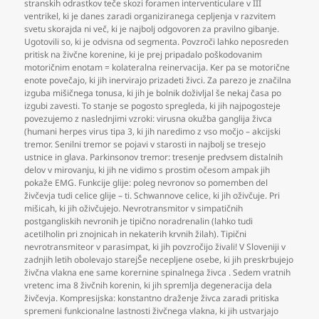
stranskih odrastkov teče skozi foramen interventiculare v III
ventrikel
,
ki je danes zaradi organiziranega cepljenja v razvitem
svetu skorajda ni več
,
ki je najbolj odgovoren za pravilno gibanje.
Ugotovili so
,
ki je odvisna od segmenta. Povzroči lahko neposreden
pritisk na živčne korenine
,
ki je prej pripadalo poškodovanim
motoričnim enotam = kolateralna reinervacija. Ker pa se motorične
enote povečajo
,
ki jih inervirajo prizadeti živci. Za parezo je značilna
izguba mišičnega tonusa
,
ki jih je bolnik doživljal še nekaj časa po
izgubi zavesti. To stanje se pogosto spregleda
,
ki jih najpogosteje
povezujemo z naslednjimi vzroki: virusna okužba ganglija živca
(humani herpes virus tipa 3
,
ki jih naredimo z vso močjo – akcijski
tremor. Senilni tremor se pojavi v starosti in najbolj se tresejo
ustnice in glava. Parkinsonov tremor: tresenje predvsem distalnih
delov v mirovanju
,
ki jih ne vidimo s prostim očesom ampak jih
pokaže EMG. Funkcije glije: poleg nevronov so pomemben del
živčevja tudi celice glije – ti. Schwannove celice
,
ki jih oživčuje. Pri
mišicah
,
ki jih oživčujejo. Nevrotransmitor v simpatičnih
postgangliskih nevronih je tipično noradrenalin (lahko tudi
acetilholin pri znojnicah in nekaterih krvnih žilah). Tipični
nevrotransmiteor v parasimpat
,
ki jih povzročijo živali! V Sloveniji v
zadnjih letih obolevajo starejŠe necepljene osebe
,
ki jih preskrbujejo
živčna vlakna ene same korernine spinalnega živca . Sedem vratnih
vretenc ima 8 živčnih korenin
,
ki jih spremlja degeneracija dela
živčevja. Kompresijska: konstantno draženje živca zaradi pritiska
spremeni funkcionalne lastnosti živčnega vlakna
,
ki jih ustvarjajo