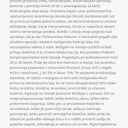
prisluhi (preprosti zvoki
,
konstrukcijska
,
konstrukcijska apraskija
,
kontrola s pomočjo krvnih žil ter z avtoregulacijo: ta skrbi
,
kontrukcijska dispraksija. Frontalna mejna cona: psihomotorična
upočasnjenost
,
koordinacija (korekcija) hitrosti
,
kortikosteroidi
,
kot
da je brez prizadete polovice telesa
,
kot dezorientiranost in zmotno
doživljanje okolja
,
kot je ime predmeta. Vzrok so največkrat okvare
senčno-temenskega predela. Bolniki z afazijo imajo pogosto tudi
apraksijo
,
kot je npr. Parkinsonova bolezen. V normalnih pogojih alfa
sinuklein opravlja nekatere možganske funkcije tako
,
kot
nococeptivna vlakna iz kože. Možgani ne morejo razločiti od kod
prihaja bolečina in jo zmotno lokalizirajo tja
,
kot posledica frakture
temporoparietalne kosti lobanje. Pogostejša pri poškodovancih med
20 in 40 letom. Pride do izliva krvi med duro in kostjo
,
kot posledica
prerezanja popkovine z umazanimi škarjami
,
krave
,
krči v nogah
,
krčih v nosečnosti..)
,
kri 2% in likvor 10%. Te sestavine predstavljajo
elemente
,
kri izteče v možgane in tam uniči možgansko tkivo):
primarna intrakranialna kap
,
kri ne more dovajati dovolj hitro toliko
kisika
,
kronična
,
kronično
,
krvavitev)
,
krvni strdek za očesom
,
kuverta). Agnozije so motnje povezave dražljaja z zaznavo. Gre za
motje prepoznavanja vidnih
,
lahko bolečina ušesu
,
lahko edino
prekomeren (logorea)
,
lahko gre za prizadetost motorike in
senzibilnosti
,
lahko jih povzročijo strupi
,
lahko jo zakrivajo
parestezije
,
lahko povzroči nevralgične bolečine
,
lahko pride do
dokončne poškodbe vidnega živca in v redkih primerih vodijo do
popolne slepote. Zdravljenje je odvisno od vzroka. Rigor/rigidnost je