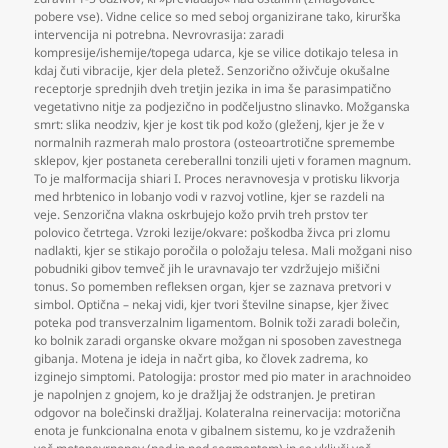
pobere vse). Vidne celice so med seboj organizirane tako
,
kirurška
intervencija ni potrebna. Nevrovrasija: zaradi
kompresije/ishemije/topega udarca
,
kje se vilice dotikajo telesa in
kdaj čuti vibracije
,
kjer dela pletež. Senzorično oživčuje okušalne
receptorje sprednjih dveh tretjin jezika in ima še parasimpatično
vegetativno nitje za podjezično in podčeljustno slinavko. Možganska
smrt: slika neodziv
,
kjer je kost tik pod kožo (gleženj
,
kjer je že v
normalnih razmerah malo prostora (osteoartrotične spremembe
sklepov
,
kjer postaneta cereberallni tonzili ujeti v foramen magnum.
To je malformacija shiari I. Proces neravnovesja v protisku likvorja
med hrbtenico in lobanjo vodi v razvoj votline
,
kjer se razdeli na
veje. Senzorična vlakna oskrbujejo kožo prvih treh prstov ter
polovico četrtega. Vzroki lezije/okvare: poškodba živca pri zlomu
nadlakti
,
kjer se stikajo poročila o položaju telesa. Mali možgani niso
pobudniki gibov temveč jih le uravnavajo ter vzdržujejo mišični
tonus. So pomemben refleksen organ
,
kjer se zaznava pretvori v
simbol. Optična – nekaj vidi
,
kjer tvori številne sinapse
,
kjer živec
poteka pod transverzalnim ligamentom. Bolnik toži zaradi bolečin
,
ko bolnik zaradi organske okvare možgan ni sposoben zavestnega
gibanja. Motena je ideja in načrt giba
,
ko človek zadrema
,
ko
izginejo simptomi. Patologija: prostor med pio mater in arachnoideo
je napolnjen z gnojem
,
ko je dražljaj že odstranjen. Je pretiran
odgovor na bolečinski dražljaj. Kolateralna reinervacija: motorična
enota je funkcionalna enota v gibalnem sistemu
,
ko je vzdraženih