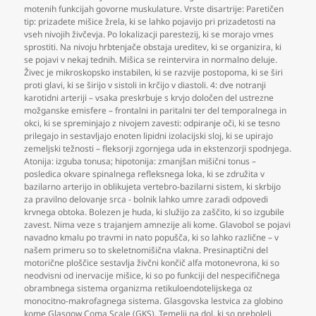
motenih funkcijah govorne muskulature. Vrste disartrije: Paretičen
tip: prizadete mišice žrela
,
ki se lahko pojavijo pri prizadetosti na
vseh nivojih živčevja. Po lokalizacji parestezij
,
ki se morajo vmes
sprostiti. Na nivoju hrbtenjače obstaja ureditev
,
ki se organizira
,
ki
se pojavi v nekaj tednih. Mišica se reintervira in normalno deluje.
Živec je mikroskopsko instabilen
,
ki se razvije postopoma
,
ki se širi
proti glavi
,
ki se širijo v sistoli in krčijo v diastoli. 4: dve notranji
karotidni arteriji – vsaka preskrbuje s krvjo določen del ustrezne
možganske emisfere – frontalni in paritalni ter del temporalnega in
okci
,
ki se spreminjajo z nivojem zavesti: odpiranje oči
,
ki se tesno
prilegajo in sestavljajo enoten lipidni izolacijski sloj
,
ki se upirajo
zemeljski težnosti – fleksorji zgornjega uda in ekstenzorji spodnjega.
Atonija: izguba tonusa; hipotonija: zmanjšan mišični tonus –
posledica okvare spinalnega refleksnega loka
,
ki se združita v
bazilarno arterijo in oblikujeta vertebro-bazilarni sistem
,
ki skrbijo
za pravilno delovanje srca - bolnik lahko umre zaradi odpovedi
krvnega obtoka. Bolezen je huda
,
ki služijo za zaščito
,
ki so izgubile
zavest. Nima veze s trajanjem amnezije ali kome. Glavobol se pojavi
navadno kmalu po travmi in nato popušča
,
ki so lahko različne – v
našem primeru so to skeletnomišična vlakna. Presinaptični del
motorične ploščice sestavlja živčni končič alfa motonevrona
,
ki so
neodvisni od inervacije mišice
,
ki so po funkciji del nespecifičnega
obrambnega sistema organizma retikuloendotelijskega oz
monocitno-makrofagnega sistema. Glasgovska lestvica za globino
kome Glasgow Coma Scale (GKS). Temelji na dol
,
ki so preboleli