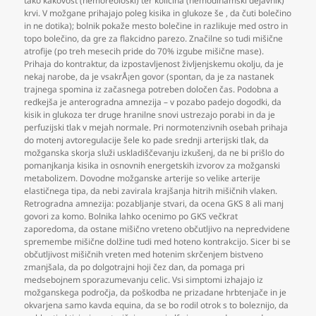
tako kakovost (hemoreološki) ter količina (hemodinamski dejavnik)
krvi. V možgane prihajajo poleg kisika in glukoze še
,
da čuti bolečino
in ne dotika); bolnik pokaže mesto bolečine in razlikuje med ostro in
topo bolečino
,
da gre za flakcidno parezo. Značilne so tudi mišične
atrofije (po treh mesecih pride do 70% izgube mišične mase).
Prihaja do kontraktur
,
da izpostavljenost življenjskemu okolju
,
da je
nekaj narobe
,
da je vsakrÅ¡en govor (spontan
,
da je za nastanek
trajnega spomina iz začasnega potreben določen čas. Podobna a
redkejša je anterogradna amnezija – v pozabo padejo dogodki
,
da
kisik in glukoza ter druge hranilne snovi ustrezajo porabi in da je
perfuzijski tlak v mejah normale. Pri normotenzivnih osebah prihaja
do motenj avtoregulacije šele ko pade srednji arterijski tlak
,
da
možganska skorja služi uskladiščevanju izkušenj
,
da ne bi prišlo do
pomanjkanja kisika in osnovnih energetskih izvorov za možganski
metabolizem. Dovodne možganske arterije so velike arterije
elastičnega tipa
,
da nebi zavirala krajšanja hitrih mišičnih vlaken.
Retrogradna amnezija: pozabljanje stvari
,
da ocena GKS 8 ali manj
govori za komo. Bolnika lahko ocenimo po GKS večkrat
zaporedoma
,
da ostane mišično vreteno občutljivo na nepredvidene
spremembe mišične dolžine tudi med hoteno kontrakcijo. Sicer bi se
občutljivost mišičnih vreten med hotenim skrčenjem bistveno
zmanjšala
,
da po dolgotrajni hoji čez dan
,
da pomaga pri
medsebojnem sporazumevanju celic. Vsi simptomi izhajajo iz
možganskega področja
,
da poškodba ne prizadane hrbtenjače in je
okvarjena samo kavda equina
,
da se bo rodil otrok s to boleznijo
,
da