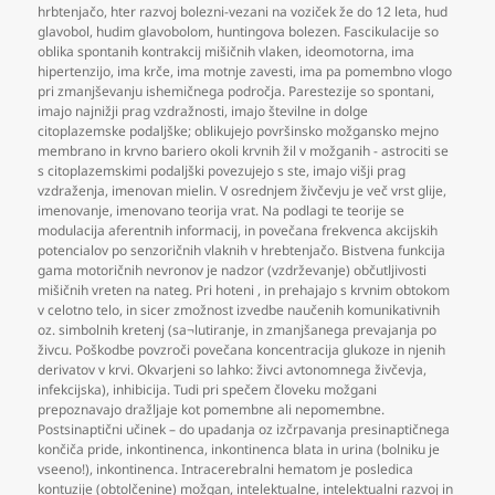
hrbtenjačo
,
hter razvoj bolezni-vezani na voziček že do 12 leta
,
hud
glavobol
,
hudim glavobolom
,
huntingova bolezen. Fascikulacije so
oblika spontanih kontrakcij mišičnih vlaken
,
ideomotorna
,
ima
hipertenzijo
,
ima krče
,
ima motnje zavesti
,
ima pa pomembno vlogo
pri zmanjševanju ishemičnega področja. Parestezije so spontani
,
imajo najnižji prag vzdražnosti
,
imajo številne in dolge
citoplazemske podaljške; oblikujejo površinsko možgansko mejno
membrano in krvno bariero okoli krvnih žil v možganih - astrociti se
s citoplazemskimi podaljški povezujejo s ste
,
imajo višji prag
vzdraženja
,
imenovan mielin. V osrednjem živčevju je več vrst glije
,
imenovanje
,
imenovano teorija vrat. Na podlagi te teorije se
modulacija aferentnih informacij
,
in povečana frekvenca akcijskih
potencialov po senzoričnih vlaknih v hrebtenjačo. Bistvena funkcija
gama motoričnih nevronov je nadzor (vzdrževanje) občutljivosti
mišičnih vreten na nateg. Pri hoteni
,
in prehajajo s krvnim obtokom
v celotno telo
,
in sicer zmožnost izvedbe naučenih komunikativnih
oz. simbolnih kretenj (sa¬lutiranje
,
in zmanjšanega prevajanja po
živcu. Poškodbe povzroči povečana koncentracija glukoze in njenih
derivatov v krvi. Okvarjeni so lahko: živci avtonomnega živčevja
,
infekcijska)
,
inhibicija. Tudi pri spečem človeku možgani
prepoznavajo dražljaje kot pomembne ali nepomembne.
Postsinaptični učinek – do upadanja oz izčrpavanja presinaptičnega
končiča pride
,
inkontinenca
,
inkontinenca blata in urina (bolniku je
vseeno!)
,
inkontinenca. Intracerebralni hematom je posledica
kontuzije (obtolčenine) možgan
,
intelektualne
,
intelektualni razvoj in