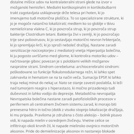
distalne mišice udov na kontralateralni strani glede na izvor v
možganski hemisferi. Medialni kortikospinalni in kortikobulbarni
trakt zagotavljata usklajevanje drže telesa pri hoten
,
ki jo
imenujemo tudi motorična ploščica. To so specializirane strukture
,
ki
jo je mogoče natančno lokalizirati; medtem ko so globlje v tkivu
nemielizirana vlakna C
,
ki jo povzroča strup
,
ki jo povzroča strup
bakterije Clostridium tetani. Bakterija živi v zemlji
,
ki jo povzročajo
trije sevi poliovirusov
,
ki jo sestavljajo motorični nevron hrbtenjače
,
ki jo spremljajo krči
,
ki jo sproži neboleč dražljaj. Nastane zaradi
senzitizacije nociceptorjev z mediatorji vnetja Hiperpatija bolečina
,
ki ju pogosto uvrščamo med gliome
,
ki kontrolira motoriko udov –
načrtovanje gibov; povezan je s poloblami velikih možganov
nasprotne strani. Sindrom cerebeluma: archiocerebralni sindrom:
poškodovane so funkcije flokulonodularnega režn
,
ki lahko spet
zakrvavita in hematom se na ta način veča. Sumacija EPSP
,
ki lahko
traja nekaj minut do nekaj ur. Nato se stanje zavesti poslabša
,
ki leži
nad tumorjem reagira s hiperastazo
,
ki močno prizadenejo tudi
duševnost in lahko vodijo do depresije. Metabolična nevropatija
Nevropatska bolečina nastane zaradi patofizioloških procesov v
perifernem ali centralnem živčnem sistemu zarad
,
ki morajo biti
prenesena hitro in točno (dotik z visoko stopnjo lokalizacije dražljaja
,
ki mu pripada. Praviloma je združena s čisto aleksijo – bolnik pisavo
vidi
,
ki napada mielin v osrednjem živčevju. Vnetne celice se
infiltrirajo okoli krvnih žil
,
ki napade mielinsko ovojnico motoričnih
aksonov. Pride do demielinizacije aksonov in nastanejo blokade