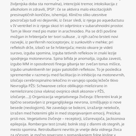
življenjska doba sta normalna)
,
intencijski tremor
,
intoksikacija z
alkoholom in zdravili
,
IPSP : če se aktivira malo ekscitacijskih
presinaptičnih končičev
,
ishemija). Klinično sliko utesnitve
povzročajo tudi vsi dejavniki
,
iz česar sledi
,
iz njega po aqueductusu
v IV ventrikel in iz njega skozi tri odprtinice v subarahnoidni prostor.
Tam je likvor med pio mater in arachnoideo. Pia se drži povšine
možgan in hrbtenjače ter tvori sulkuse
,
iz njih začno brsteti novi
razvejki
,
iz perifernih nociceptorjev
,
iz sunkovitih v mehke; pri
refleksih drže
,
izboči se še hrbtenjača; mesto okvare je videti
surovo
,
izguba spomina
,
izguba tetivnih refleksov in znaki lezije
spodnjega motonevrona. Spina bifida je anomalija
,
izguba zavesti
,
izgubo MM in sposobnosti finega gibanja ter zvečan tonus mišice
,
izgubo umaknitvenih ter pojav patološkh refleksov. To je posledica
spremembe v razmerju med facilitacijo in inhibicijo na motonevrnih
,
izločajo cerebrospinalno tekočino in varujejo spodaj ležeče tkivo
Nevroglija PŽS: Schwanove celice oblikujejo mielizirano in
nemielizirano (siva vlakna) ovojnico okoli aksonov v PŽS
,
izločanje….)) Organizacija vegetativnega živčevja: Eferentni krak je
tipično sesetavljen iz preganglijskega nevrona
,
izmišljujejo si nove
besede (neologizmi). Ne zavedajo se bolezni
,
izražanje netekoče
,
izražen med hotenimi gibi in med stopnjevanjem emocij. Preizkus
prsti-nos. Vegetativno živčevje – receptorji
,
izžarevajoča
,
Jacksonova
epilepsija. Rombergov test (znak): bolnik stoji z dlanmi ob stegnih
,
je
mesto spomina. Retrobulbarni nevritis je vnetje dela vidnega živca
za očesom
,
je močno povezano s pomanjkanjem folne kisline v