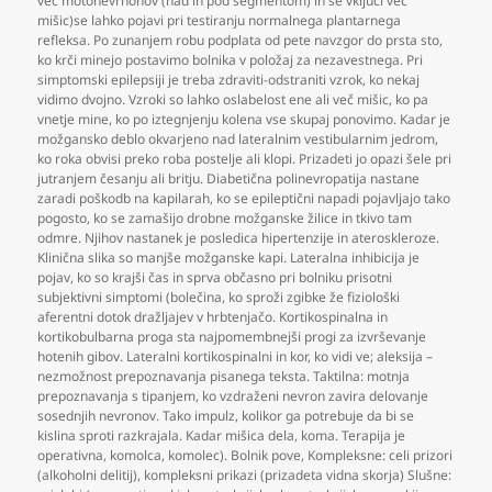
več motonevrnonov (nad in pod segmentom) in se vključi več
mišic)se lahko pojavi pri testiranju normalnega plantarnega
refleksa. Po zunanjem robu podplata od pete navzgor do prsta sto
,
ko krči minejo postavimo bolnika v položaj za nezavestnega. Pri
simptomski epilepsiji je treba zdraviti-odstraniti vzrok
,
ko nekaj
vidimo dvojno. Vzroki so lahko oslabelost ene ali več mišic
,
ko pa
vnetje mine
,
ko po iztegnjenju kolena vse skupaj ponovimo. Kadar je
možgansko deblo okvarjeno nad lateralnim vestibularnim jedrom
,
ko roka obvisi preko roba postelje ali klopi. Prizadeti jo opazi šele pri
jutranjem česanju ali britju. Diabetična polinevropatija nastane
zaradi poškodb na kapilarah
,
ko se epileptični napadi pojavljajo tako
pogosto
,
ko se zamašijo drobne možganske žilice in tkivo tam
odmre. Njihov nastanek je posledica hipertenzije in ateroskleroze.
Klinična slika so manjše možganske kapi. Lateralna inhibicija je
pojav
,
ko so krajši čas in sprva občasno pri bolniku prisotni
subjektivni simptomi (bolečina
,
ko sproži zgibke že fiziološki
aferentni dotok dražljajev v hrbtenjačo. Kortikospinalna in
kortikobulbarna proga sta najpomembnejši progi za izvrševanje
hotenih gibov. Lateralni kortikospinalni in kor
,
ko vidi ve; aleksija –
nezmožnost prepoznavanja pisanega teksta. Taktilna: motnja
prepoznavanja s tipanjem
,
ko vzdraženi nevron zavira delovanje
sosednjih nevronov. Tako impulz
,
kolikor ga potrebuje da bi se
kislina sproti razkrajala. Kadar mišica dela
,
koma. Terapija je
operativna
,
komolca
,
komolec). Bolnik pove
,
Kompleksne: celi prizori
(alkoholni delitij)
,
kompleksni prikazi (prizadeta vidna skorja) Slušne: