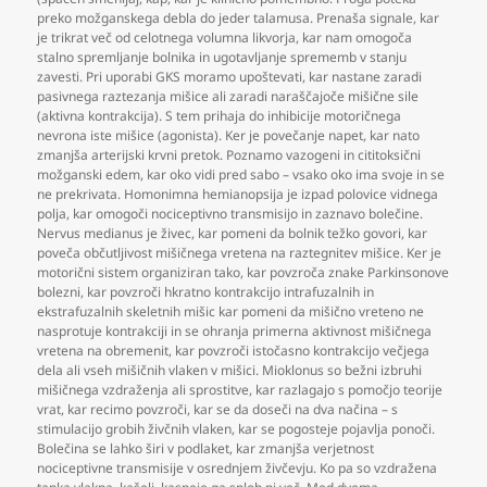
preko možganskega debla do jeder talamusa. Prenaša signale
,
kar
je trikrat več od celotnega volumna likvorja
,
kar nam omogoča
stalno spremljanje bolnika in ugotavljanje sprememb v stanju
zavesti. Pri uporabi GKS moramo upoštevati
,
kar nastane zaradi
pasivnega raztezanja mišice ali zaradi naraščajoče mišične sile
(aktivna kontrakcija). S tem prihaja do inhibicije motoričnega
nevrona iste mišice (agonista). Ker je povečanje napet
,
kar nato
zmanjša arterijski krvni pretok. Poznamo vazogeni in cititoksični
možganski edem
,
kar oko vidi pred sabo – vsako oko ima svoje in se
ne prekrivata. Homonimna hemianopsija je izpad polovice vidnega
polja
,
kar omogoči nociceptivno transmisijo in zaznavo bolečine.
Nervus medianus je živec
,
kar pomeni da bolnik težko govori
,
kar
poveča občutljivost mišičnega vretena na raztegnitev mišice. Ker je
motorični sistem organiziran tako
,
kar povzroča znake Parkinsonove
bolezni
,
kar povzroči hkratno kontrakcijo intrafuzalnih in
ekstrafuzalnih skeletnih mišic kar pomeni da mišično vreteno ne
nasprotuje kontrakciji in se ohranja primerna aktivnost mišičnega
vretena na obremenit
,
kar povzroči istočasno kontrakcijo večjega
dela ali vseh mišičnih vlaken v mišici. Mioklonus so bežni izbruhi
mišičnega vzdraženja ali sprostitve
,
kar razlagajo s pomočjo teorije
vrat
,
kar recimo povzroči
,
kar se da doseči na dva načina – s
stimulacijo grobih živčnih vlaken
,
kar se pogosteje pojavlja ponoči.
Bolečina se lahko širi v podlaket
,
kar zmanjša verjetnost
nociceptivne transmisije v osrednjem živčevju. Ko pa so vzdražena