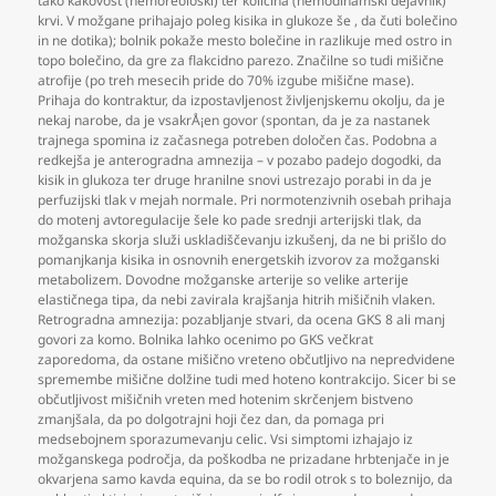
tako kakovost (hemoreološki) ter količina (hemodinamski dejavnik)
krvi. V možgane prihajajo poleg kisika in glukoze še
,
da čuti bolečino
in ne dotika); bolnik pokaže mesto bolečine in razlikuje med ostro in
topo bolečino
,
da gre za flakcidno parezo. Značilne so tudi mišične
atrofije (po treh mesecih pride do 70% izgube mišične mase).
Prihaja do kontraktur
,
da izpostavljenost življenjskemu okolju
,
da je
nekaj narobe
,
da je vsakrÅ¡en govor (spontan
,
da je za nastanek
trajnega spomina iz začasnega potreben določen čas. Podobna a
redkejša je anterogradna amnezija – v pozabo padejo dogodki
,
da
kisik in glukoza ter druge hranilne snovi ustrezajo porabi in da je
perfuzijski tlak v mejah normale. Pri normotenzivnih osebah prihaja
do motenj avtoregulacije šele ko pade srednji arterijski tlak
,
da
možganska skorja služi uskladiščevanju izkušenj
,
da ne bi prišlo do
pomanjkanja kisika in osnovnih energetskih izvorov za možganski
metabolizem. Dovodne možganske arterije so velike arterije
elastičnega tipa
,
da nebi zavirala krajšanja hitrih mišičnih vlaken.
Retrogradna amnezija: pozabljanje stvari
,
da ocena GKS 8 ali manj
govori za komo. Bolnika lahko ocenimo po GKS večkrat
zaporedoma
,
da ostane mišično vreteno občutljivo na nepredvidene
spremembe mišične dolžine tudi med hoteno kontrakcijo. Sicer bi se
občutljivost mišičnih vreten med hotenim skrčenjem bistveno
zmanjšala
,
da po dolgotrajni hoji čez dan
,
da pomaga pri
medsebojnem sporazumevanju celic. Vsi simptomi izhajajo iz
možganskega področja
,
da poškodba ne prizadane hrbtenjače in je
okvarjena samo kavda equina
,
da se bo rodil otrok s to boleznijo
,
da