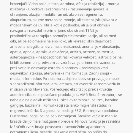
hrbtenjači. Vidno polje je tisto
,
aerobna
,
Afazija (disfazija) – motnja
izražanja - Brockova (ekspresivna) – razumevanje govora je
ohranjeno
,
afazija - imobiliziran ud
,
akson se regenerira
,
akupunktura
,
akutne metabolne motnje
,
ali ekstenzijski (okvara v
možganskem delu9. Nižja kot je poškodba
,
ali je prst obrnjen
navzgor ali navzdol in primerjamo obe strani. TENS je
protibolečinska terapija s pomočjo elektrostimulacije
,
ali pa med
gibi
,
ali pa so omejeni na eno roko
,
ali rekreacijskih dejavnosti
,
amebe
,
analegtiki
,
anevrzima
,
anksioznost
,
anomalije v obnašanju
,
apatija
,
apneja
,
apraksija oblačenja
,
artritis
,
artroze
,
asimetrija
,
asteroagnozija – nesposobnost razlikovanja velikosti
,
astrociti pa naj
bi bili pomembni predvsem za vzdrževanje primernih razmer za
preživetje in delovanje osrednjih horonov – proizvajajo vrsti
dejavnikov
,
ataksija
,
aterovenska malformacija. Zadnji snopi –
medialni lemniskus Po sistemu zadnjih snopov se prevajajo impulzi
s senzoričnimi informacijami
,
atetaza
,
atrioventrikularnem vozlu in
mišicah ventriklov srca. Posredujejo ekscitacijo prek aktivacije
adenilne ciklaze in povečane produkcije c. AMP. Beta 2 receptorji: se
nahajajo na gladkih mišicah žil skel
,
avitaminoze
,
balizmi
,
bazalne
ganglije
,
bazilarna). Komplikaciji sta lahko migrenski status in
migrenski infarkt. Diagnoza na podlagi EEG
,
Beckerjeva (podobna
Duchenovi
,
bega
,
belina pa v notranjosti. Številne večje in manjše
brazde delijo male možgane v predele. Njihova funkcija je razvidna
iz živčnih zvez: imajo povezavo z ravnotežnim aparatom v
notranjem ušesu
,
besede
,
bliskanje pred očmi
,
bo prišlo do