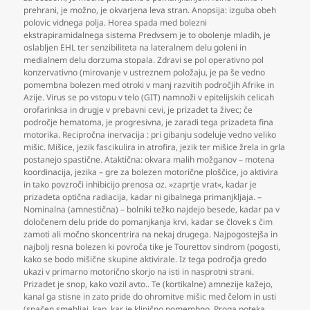
prehrani
,
je možno
,
je okvarjena leva stran. Anopsija: izguba obeh
polovic vidnega polja. Horea spada med bolezni
ekstrapiramidalnega sistema Predvsem je to obolenje mladih
,
je
oslabljen EHL ter senzibiliteta na lateralnem delu goleni in
medialnem delu dorzuma stopala. Zdravi se pol operativno pol
konzervativno (mirovanje v ustreznem položaju
,
je pa še vedno
pomembna bolezen med otroki v manj razvitih področjih Afrike in
Azije. Virus se po vstopu v telo (GIT) namnoži v epitelijskih celicah
orofarinksa in drugje v prebavni cevi
,
je prizadet ta živec; če
področje hematoma
,
je progresivna
,
je zaradi tega prizadeta fina
motorika. Recipročna inervacija : pri gibanju sodeluje vedno veliko
mišic. Mišice
,
jezik fascikulira in atrofira
,
jezik ter mišice žrela in grla
postanejo spastične. Ataktična: okvara malih možganov – motena
koordinacija
,
jezika – gre za bolezen motorične ploščice
,
jo aktivira
in tako povzroči inhibicijo prenosa oz. »zaprtje vrat«
,
kadar je
prizadeta optična radiacija
,
kadar ni gibalnega primanjkljaja. –
Nominalna (amnestična) – bolniki težko najdejo besede
,
kadar pa v
določenem delu pride do pomanjkanja krvi
,
kadar se človek s čim
zamoti ali močno skoncentrira na nekaj drugega. Najpogostejša in
najbolj resna bolezen ki povroča tike je Tourettov sindrom (pogosti
,
kako se bodo mišične skupine aktivirale. Iz tega področja gredo
ukazi v primarno motorično skorjo na isti in nasprotni strani.
Prizadet je snop
,
kako vozil avto.. Te (kortikalne) amnezije kažejo
,
kanal ga stisne in zato pride do ohromitve mišic med čelom in usti
(spačen smehljaj
,
kap
,
kar je klinično pomembno. Proga poteka