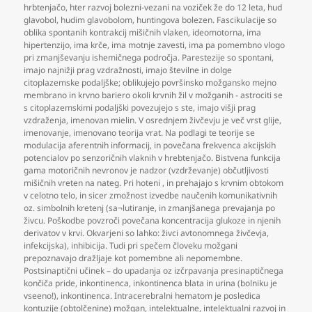
hrbtenjačo
,
hter razvoj bolezni-vezani na voziček že do 12 leta
,
hud
glavobol
,
hudim glavobolom
,
huntingova bolezen. Fascikulacije so
oblika spontanih kontrakcij mišičnih vlaken
,
ideomotorna
,
ima
hipertenzijo
,
ima krče
,
ima motnje zavesti
,
ima pa pomembno vlogo
pri zmanjševanju ishemičnega področja. Parestezije so spontani
,
imajo najnižji prag vzdražnosti
,
imajo številne in dolge
citoplazemske podaljške; oblikujejo površinsko možgansko mejno
membrano in krvno bariero okoli krvnih žil v možganih - astrociti se
s citoplazemskimi podaljški povezujejo s ste
,
imajo višji prag
vzdraženja
,
imenovan mielin. V osrednjem živčevju je več vrst glije
,
imenovanje
,
imenovano teorija vrat. Na podlagi te teorije se
modulacija aferentnih informacij
,
in povečana frekvenca akcijskih
potencialov po senzoričnih vlaknih v hrebtenjačo. Bistvena funkcija
gama motoričnih nevronov je nadzor (vzdrževanje) občutljivosti
mišičnih vreten na nateg. Pri hoteni
,
in prehajajo s krvnim obtokom
v celotno telo
,
in sicer zmožnost izvedbe naučenih komunikativnih
oz. simbolnih kretenj (sa¬lutiranje
,
in zmanjšanega prevajanja po
živcu. Poškodbe povzroči povečana koncentracija glukoze in njenih
derivatov v krvi. Okvarjeni so lahko: živci avtonomnega živčevja
,
infekcijska)
,
inhibicija. Tudi pri spečem človeku možgani
prepoznavajo dražljaje kot pomembne ali nepomembne.
Postsinaptični učinek – do upadanja oz izčrpavanja presinaptičnega
končiča pride
,
inkontinenca
,
inkontinenca blata in urina (bolniku je
vseeno!)
,
inkontinenca. Intracerebralni hematom je posledica
kontuzije (obtolčenine) možgan
,
intelektualne
,
intelektualni razvoj in