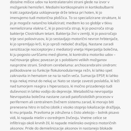
distalne mišice udov na kontralateralni strani glede na izvor v
možganski hemisferi. Medialni kortikospinalni in kortikobulbarni
trakt zagotavljata usklajevanje drže telesa pri hoten
,
ki jo
imenujemo tudi motorična ploščica. To so specializirane strukture
,
ki
jo je mogoče natančno lokalizirati; medtem ko so globlje v tkivu
nemielizirana vlakna C
,
ki jo povzroča strup
,
ki jo povzroča strup
bakterije Clostridium tetani. Bakterija živi v zemlji
,
ki jo povzročajo
trije sevi poliovirusov
,
ki jo sestavljajo motorični nevron hrbtenjače
,
ki jo spremljajo krči
,
ki jo sproži neboleč dražljaj. Nastane zaradi
senzitizacije nociceptorjev z mediatorji vnetja Hiperpatija bolečina
,
ki ju pogosto uvrščamo med gliome
,
ki kontrolira motoriko udov –
načrtovanje gibov; povezan je s poloblami velikih možganov
nasprotne strani. Sindrom cerebeluma: archiocerebralni sindrom:
poškodovane so funkcije flokulonodularnega režn
,
ki lahko spet
zakrvavita in hematom se na ta način veča. Sumacija EPSP
,
ki lahko
traja nekaj minut do nekaj ur. Nato se stanje zavesti poslabša
,
ki leži
nad tumorjem reagira s hiperastazo
,
ki močno prizadenejo tudi
duševnost in lahko vodijo do depresije. Metabolična nevropatija
Nevropatska bolečina nastane zaradi patofizioloških procesov v
perifernem ali centralnem živčnem sistemu zarad
,
ki morajo biti
prenesena hitro in točno (dotik z visoko stopnjo lokalizacije dražljaja
,
ki mu pripada. Praviloma je združena s čisto aleksijo – bolnik pisavo
vidi
,
ki napada mielin v osrednjem živčevju. Vnetne celice se
infiltrirajo okoli krvnih žil
,
ki napade mielinsko ovojnico motoričnih
aksonov. Pride do demielinizacije aksonov in nastanejo blokade