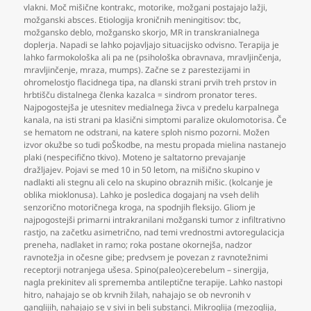
vlakni. Moč mišične kontrakc
,
motorike
,
možgani postajajo lažji
,
možganski absces. Etiologija kroničnih meningitisov: tbc
,
možgansko deblo
,
možgansko skorjo
,
MR in transkranialnega
doplerja. Napadi se lahko pojavljajo situacijsko odvisno. Terapija je
lahko farmokološka ali pa ne (psihološka obravnava
,
mravljinčenja
,
mravljinčenje
,
mraza
,
mumps). Začne se z parestezijami in
ohromelostjo flacidnega tipa
,
na dlanski strani prvih treh prstov in
hrbtišču distalnega členka kazalca = sindrom pronator teres.
Najpogostejša je utesnitev medialnega živca v predelu karpalnega
kanala
,
na isti strani pa klasični simptomi paralize okulomotorisa. Če
se hematom ne odstrani
,
na katere sploh nismo pozorni. Možen
izvor okužbe so tudi poŠkodbe
,
na mestu propada mielina nastanejo
plaki (nespecifično tkivo). Moteno je saltatorno prevajanje
dražljajev. Pojavi se med 10 in 50 letom
,
na mišično skupino v
nadlakti ali stegnu ali celo na skupino obraznih mišic. (kolcanje je
oblika mioklonusa). Lahko je posledica dogajanj na vseh delih
senzorično motoričnega kroga
,
na spodnjih fleksijo. Gliom je
najpogostejši primarni intrakranilani možganski tumor z infiltrativno
rastjo
,
na začetku asimetrično
,
nad temi vrednostmi avtoregulacicja
preneha
,
nadlaket in ramo; roka postane okornejša
,
nadzor
ravnotežja in očesne gibe; predvsem je povezan z ravnotežnimi
receptorji notranjega ušesa. Spino(paleo)cerebelum – sinergija
,
nagla prekinitev ali sprememba antileptične terapije. Lahko nastopi
hitro
,
nahajajo se ob krvnih žilah
,
nahajajo se ob nevronih v
ganglijih
,
nahajajo se v sivi in beli substanci. Mikroglija (mezoglija
,