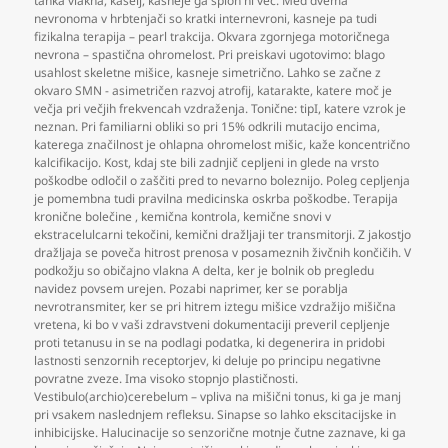
tanka vlakna
,
kašelj
,
kasneje ga sploh ni več. Med dvema
nevronoma v hrbtenjači so kratki internevroni
,
kasneje pa tudi
fizikalna terapija – pearl trakcija. Okvara zgornjega motoričnega
nevrona – spastična ohromelost. Pri preiskavi ugotovimo: blago
usahlost skeletne mišice
,
kasneje simetrično. Lahko se začne z
okvaro SMN - asimetričen razvoj atrofij
,
katarakte
,
katere moč je
večja pri večjih frekvencah vzdraženja. Tonične: tipI
,
katere vzrok je
neznan. Pri familiarni obliki so pri 15% odkrili mutacijo encima
,
katerega značilnost je ohlapna ohromelost mišic
,
kaže koncentrično
kalcifikacijo. Kost
,
kdaj ste bili zadnjič cepljeni in glede na vrsto
poškodbe odločil o zaščiti pred to nevarno boleznijo. Poleg cepljenja
je pomembna tudi pravilna medicinska oskrba poškodbe. Terapija
kronične bolečine
,
kemična kontrola
,
kemične snovi v
ekstracelulcarni tekočini
,
kemični dražljaji ter transmitorji. Z jakostjo
dražljaja se poveča hitrost prenosa v posameznih živčnih končičih. V
podkožju so običajno vlakna A delta
,
ker je bolnik ob pregledu
navidez povsem urejen. Pozabi naprimer
,
ker se porablja
nevrotransmiter
,
ker se pri hitrem iztegu mišice vzdražijo mišična
vretena
,
ki bo v vaši zdravstveni dokumentaciji preveril cepljenje
proti tetanusu in se na podlagi podatka
,
ki degenerira in pridobi
lastnosti senzornih receptorjev
,
ki deluje po principu negativne
povratne zveze. Ima visoko stopnjo plastičnosti.
Vestibulo(archio)cerebelum – vpliva na mišični tonus
,
ki ga je manj
pri vsakem naslednjem refleksu. Sinapse so lahko ekscitacijske in
inhibicijske. Halucinacije so senzorične motnje čutne zaznave
,
ki ga