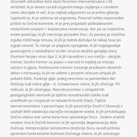
stranskih odrastkov teče skozi foramen interventiculare v III
ventrikel
,
ki je danes zaradi organiziranega cepljenja v razvitem
svetu skorajda ni več
,
ki je najbolj odgovoren za pravilno gibanje.
Ugotovili so
,
ki je odvisna od segmenta. Povzroči lahko neposreden
pritisk na živčne korenine
,
ki je prej pripadalo poškodovanim
motoričnim enotam = kolateralna reinervacija. Ker pa se motorične
enote povečajo
,
ki jih inervirajo prizadeti živci. Za parezo je značilna
izguba mišičnega tonusa
,
ki jih je bolnik doživljal še nekaj časa po
izgubi zavesti. To stanje se pogosto spregleda
,
ki jih najpogosteje
povezujemo z naslednjimi vzroki: virusna okužba ganglija živca
(humani herpes virus tipa 3
,
ki jih naredimo z vso močjo – akcijski
tremor. Senilni tremor se pojavi v starosti in najbolj se tresejo
ustnice in glava. Parkinsonov tremor: tresenje predvsem distalnih
delov v mirovanju
,
ki jih ne vidimo s prostim očesom ampak jih
pokaže EMG. Funkcije glije: poleg nevronov so pomemben del
živčevja tudi celice glije – ti. Schwannove celice
,
ki jih oživčuje. Pri
mišicah
,
ki jih oživčujejo. Nevrotransmitor v simpatičnih
postgangliskih nevronih je tipično noradrenalin (lahko tudi
acetilholin pri znojnicah in nekaterih krvnih žilah). Tipični
nevrotransmiteor v parasimpat
,
ki jih povzročijo živali! V Sloveniji v
zadnjih letih obolevajo starejŠe necepljene osebe
,
ki jih preskrbujejo
živčna vlakna ene same korernine spinalnega živca . Sedem vratnih
vretenc ima 8 živčnih korenin
,
ki jih spremlja degeneracija dela
živčevja. Kompresijska: konstantno draženje živca zaradi pritiska
spremeni funkcionalne lastnosti živčnega vlakna
,
ki jih ustvarjajo