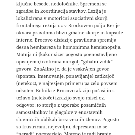
ključne besede, nedoločnike. Spremeni se
zgradba in koordinacija stavkov. Lezija je
lokalizirana v motorični asociativni skorji
frontalnega režnja oz v Brockovem polju Ker je
okvara praviloma blizu gibalne skorje in kapsule
interne, Brocovo disfazijo praviloma spremlja
desna hemipareza in homonimna hemianopsija.
Motnja ni (kakor sicer pogosto poenostavljeno
opisujemo) izolirana na zgolj “gibalni vidik”
govora, ZnaÄilno je, da je vsakrÅ¡en govor
(spontan, imenovanje, ponavljanje) zatikajoč
(netekoč), v najtežjem primeru pa celo povsem
odsoten. Bolniki z Brocovo afazijo počasi in s
težavo (netekoče) izrazijo svojo misel oz.
odgovor; to storijo z uporabo posamičnih
samostalnikov in glagolov v enostavnih
slovničnih oblikah brez veznih členov. Pogosto
so frustrirani, nejevoljni, depresivni in se
“neradi” pogovarjajo. Moteno je tudi branje