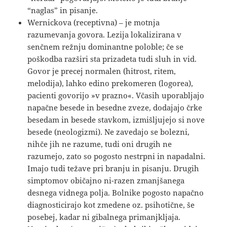
“naglas” in pisanje.
Wernickova (receptivna) – je motnja
razumevanja govora. Lezija lokalizirana v
senčnem režnju dominantne poloble; če se
poškodba razširi sta prizadeta tudi sluh in vid.
Govor je precej normalen (hitrost, ritem,
melodija), lahko edino prekomeren (logorea),
pacienti govorijo »v prazno«. Včasih uporabljajo
napačne besede in besedne zveze, dodajajo črke
besedam in besede stavkom, izmišljujejo si nove
besede (neologizmi). Ne zavedajo se bolezni,
nihče jih ne razume, tudi oni drugih ne
razumejo, zato so pogosto nestrpni in napadalni.
Imajo tudi težave pri branju in pisanju. Drugih
simptomov običajno ni-razen zmanjšanega
desnega vidnega polja. Bolnike pogosto napačno
diagnosticirajo kot zmedene oz. psihotične, še
posebej, kadar ni gibalnega primanjkljaja.