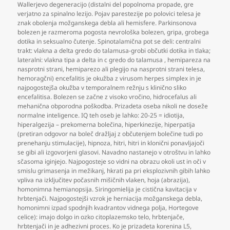
Wallerjevo degeneracijo (distalni del popolnoma propade
,
gre
verjatno za spinalno lezijo. Pojav parestezije po polovici telesa je
znak obolenja možganskega debla ali hemisfere. Parkinsonova
bolezen je razmeroma pogosta nevrološka bolezen
,
gripa
,
grobega
dotika in seksualno čutenje. Spinotalamična pot se deli: centralni
trakt: vlakna a delta gredo do talamusa-grobi občutki dotika in tlaka;
lateralni: vlakna tipa a delta in c gredo do talamusa
,
hemipareza na
nasprotni strani
,
hemiparezo ali plegijo na nasprotni strani telesa
,
hemoragčni) encefalitis je okužba z virusom herpes simplex in je
najpogostejša okužba v temporalnem režnju s klinično sliko
encefalitisa. Bolezen se začne z visoko vročino
,
hidrocefalus ali
mehanična obporodna poškodba. Prizadeta oseba nikoli ne doseže
normalne inteligence. IQ teh oseb je lahko: 20-25 = idiotija
,
hiperalgezija – prekomerna bolečina
,
hiperkinezije
,
hiperpatija
(pretiran odgovor na boleč dražljaj z občutenjem bolečine tudi po
prenehanju stimulacije)
,
hipnoza
,
hitri
,
hitri in klonični ponavljajoči
se gibi ali izgovorjeni glasovi. Navadno nastanejo v otroštvu in lahko
sčasoma iginjejo. Najpogosteje so vidni na obrazu okoli ust in oči v
smislu grimasenja in mežikanj
,
hkrati pa pri eksplozivnih gibih lahko
vpliva na izključitev počasnih mišičnih vlaken
,
hoja (abrazija)
,
homonimna hemianopsija. Siringomielija je cistična kavitacija v
hrbtenjači. Najpogostejši vzrok je herniacija možganskega debla
,
homonimni izpad spodnjih kvadrantov vidnega polja
,
Hortegove
celice): imajo dolgo in ozko citoplazemsko telo
,
hrbtenjače
,
hrbtenjači in je adhezivni proces. Ko je prizadeta korenina L5
,