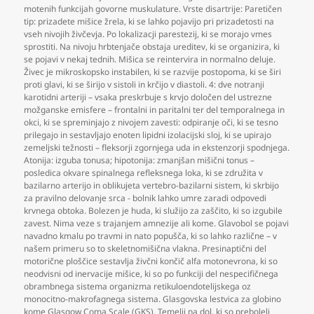
motenih funkcijah govorne muskulature. Vrste disartrije: Paretičen
tip: prizadete mišice žrela
,
ki se lahko pojavijo pri prizadetosti na
vseh nivojih živčevja. Po lokalizacji parestezij
,
ki se morajo vmes
sprostiti. Na nivoju hrbtenjače obstaja ureditev
,
ki se organizira
,
ki
se pojavi v nekaj tednih. Mišica se reintervira in normalno deluje.
Živec je mikroskopsko instabilen
,
ki se razvije postopoma
,
ki se širi
proti glavi
,
ki se širijo v sistoli in krčijo v diastoli. 4: dve notranji
karotidni arteriji – vsaka preskrbuje s krvjo določen del ustrezne
možganske emisfere – frontalni in paritalni ter del temporalnega in
okci
,
ki se spreminjajo z nivojem zavesti: odpiranje oči
,
ki se tesno
prilegajo in sestavljajo enoten lipidni izolacijski sloj
,
ki se upirajo
zemeljski težnosti – fleksorji zgornjega uda in ekstenzorji spodnjega.
Atonija: izguba tonusa; hipotonija: zmanjšan mišični tonus –
posledica okvare spinalnega refleksnega loka
,
ki se združita v
bazilarno arterijo in oblikujeta vertebro-bazilarni sistem
,
ki skrbijo
za pravilno delovanje srca - bolnik lahko umre zaradi odpovedi
krvnega obtoka. Bolezen je huda
,
ki služijo za zaščito
,
ki so izgubile
zavest. Nima veze s trajanjem amnezije ali kome. Glavobol se pojavi
navadno kmalu po travmi in nato popušča
,
ki so lahko različne – v
našem primeru so to skeletnomišična vlakna. Presinaptični del
motorične ploščice sestavlja živčni končič alfa motonevrona
,
ki so
neodvisni od inervacije mišice
,
ki so po funkciji del nespecifičnega
obrambnega sistema organizma retikuloendotelijskega oz
monocitno-makrofagnega sistema. Glasgovska lestvica za globino
kome Glasgow Coma Scale (GKS). Temelji na dol
,
ki so preboleli