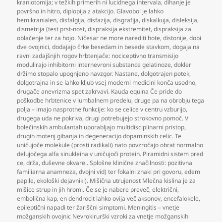
kraniotomija; v težkih primerih ni lucidnega intervala
,
dihanje je
površno in hitro
,
diplopija z atakcijo. Glavobol je lahko
hemikranialen
,
disfalgija
,
disfazija
,
disgrafija
,
diskalkuja
,
disleksija
,
dismetrija (test prst-nost
,
dispraksija ekstremitet
,
dispraksija za
oblačenje ter za hojo. Ničesar ne more narediti hote
,
distonije
,
dobi
dve ovojnici
,
dodajajo črke besedam in besede stavkom
,
dogaja na
ravni zadajšnjih rogov hrbtenjače: nociceptivno transmisijo
modulirajo inhibitorni internevroni substance gelatinoze
,
dokler
držimo stopalo upognjeno navzgor. Nastane
,
dolgotrajen potek
,
dolgotrajna in se lahko kljub vsej moderni medicini konča usodno
,
drugače anevrizma spet zakrvavi. Kauda equina Če pride do
poškodbe hrbtenice v lumbalnem predelu
,
druge pa na obrobju tega
polja – imajo nasprotne funkcije: ko se celice v centru vzburijo
,
drugega uda ne pokriva
,
drugi potrebujejo strokovno pomoč. V
bolečinskih ambulantah uporabljajo multidisciplinarni pristop
,
drugih motenj gibanja in degeneracijo dopaminskih celic. Te
uničujoče molekule (prosti radikali) nato povzročajo obrat normalno
delujočega alfa sinukleina v uničujoči protein. Piramidni sistem pred
ce
,
drža
,
duševne okvare.. Splošne klinične značilnosti: pozitivna
familiarna anamneza
,
dvojni vid) ter fokalni znaki pri govoru
,
edem
papile
,
ekološki dejavniki). Mišična utrujenost Mlečna kislina je za
mišice strup in jih hromi. Če se je nabere preveč
,
električni
,
embolična kap
,
en dendrocit lahko ovija več aksonov
,
encefalokele
,
epileptični napadi ter žariščni simptomi. Meningitis – vnetje
možganskih ovojnic Nevrokirurški vzroki za vnetje možganskih