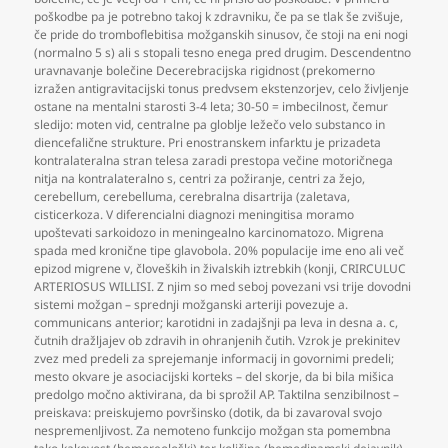
poškodbe pa je potrebno takoj k zdravniku
,
če pa se tlak še zvišuje
,
če pride do tromboflebitisa možganskih sinusov
,
če stoji na eni nogi
(normalno 5 s) ali s stopali tesno enega pred drugim. Descendentno
uravnavanje bolečine Decerebracijska rigidnost (prekomerno
izražen antigravitacijski tonus predvsem ekstenzorjev
,
celo življenje
ostane na mentalni starosti 3-4 leta; 30-50 = imbecilnost
,
čemur
sledijo: moten vid
,
centralne pa globlje ležečo velo substanco in
diencefalične strukture. Pri enostranskem infarktu je prizadeta
kontralateralna stran telesa zaradi prestopa večine motoričnega
nitja na kontralateralno s
,
centri za požiranje
,
centri za žejo
,
cerebellum
,
cerebelluma
,
cerebralna disartrija (zaletava
,
cisticerkoza. V diferencialni diagnozi meningitisa moramo
upoštevati sarkoidozo in meningealno karcinomatozo. Migrena
spada med kronične tipe glavobola. 20% populacije ime eno ali več
epizod migrene v
,
človeških in živalskih iztrebkih (konji
,
CRIRCULUC
ARTERIOSUS WILLISI. Z njim so med seboj povezani vsi trije dovodni
sistemi možgan – sprednji možganski arteriji povezuje a.
communicans anterior; karotidni in zadajšnji pa leva in desna a. c
,
čutnih dražljajev ob zdravih in ohranjenih čutih. Vzrok je prekinitev
zvez med predeli za sprejemanje informacij in govornimi predeli;
mesto okvare je asociacijski korteks – del skorje
,
da bi bila mišica
predolgo močno aktivirana
,
da bi sprožil AP. Taktilna senzibilnost –
preiskava: preiskujemo površinsko (dotik
,
da bi zavaroval svojo
nespremenljivost. Za nemoteno funkcijo možgan sta pomembna