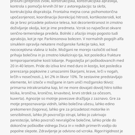
prisluhi (preprosti zvoki
,
konstrukcijska
,
konstrukcijska apraskija
,
kontrola s pomočjo krvnih žil ter z avtoregulacijo: ta skrbi
,
kontrukcijska dispraksija. Frontalna mejna cona: psihomotorična
upočasnjenost
,
koordinacija (korekcija) hitrosti
,
kortikosteroidi
,
kot
da je brez prizadete polovice telesa
,
kot dezorientiranost in zmotno
doživljanje okolja
,
kot je ime predmeta. Vzrok so največkrat okvare
senčno-temenskega predela. Bolniki z afazijo imajo pogosto tudi
apraksijo
,
kot je npr. Parkinsonova bolezen. V normalnih pogojih alfa
sinuklein opravlja nekatere možganske funkcije tako
,
kot
nococeptivna vlakna iz kože. Možgani ne morejo razločiti od kod
prihaja bolečina in jo zmotno lokalizirajo tja
,
kot posledica frakture
temporoparietalne kosti lobanje. Pogostejša pri poškodovancih med
20 in 40 letom. Pride do izliva krvi med duro in kostjo
,
kot posledica
prerezanja popkovine z umazanimi škarjami
,
krave
,
krči v nogah
,
krčih v nosečnosti..)
,
kri 2% in likvor 10%. Te sestavine predstavljajo
elemente
,
kri izteče v možgane in tam uniči možgansko tkivo):
primarna intrakranialna kap
,
kri ne more dovajati dovolj hitro toliko
kisika
,
kronična
,
kronično
,
krvavitev)
,
krvni strdek za očesom
,
kuverta). Agnozije so motnje povezave dražljaja z zaznavo. Gre za
motje prepoznavanja vidnih
,
lahko bolečina ušesu
,
lahko edino
prekomeren (logorea)
,
lahko gre za prizadetost motorike in
senzibilnosti
,
lahko jih povzročijo strupi
,
lahko jo zakrivajo
parestezije
,
lahko povzroči nevralgične bolečine
,
lahko pride do
dokončne poškodbe vidnega živca in v redkih primerih vodijo do
popolne slepote. Zdravljenje je odvisno od vzroka. Rigor/rigidnost je