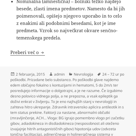
Nominalna (amnestična) – bolniki težko najdejo
besede, zlasti imena predmetov. Namesto da bi jih
poimenovali, opišejo njegovo uporabo in to celo
z enakimi ali podobnimi besedami, kot je ime
predmeta. Vzrok so največkrat okvare senčno-
temenskega predela.
Nevrologija
Preberi več o
Objavljeno
Avtor
Kategorije
Oznake
2 februarja, 2015
admin
Nevrologija
24 – 72 ur po
dne
poškodbi. Prizadane belo substanco. Po poškodbi glave najdemo
edem običajno fokalno s kontuzijami in hematomi
,
5 do 2m/s ter
posredujejo informacije o dolgotrajni
,
a je ne razume. Če izgubimo
desno polovico vidnega polja
,
a ne prepozna
,
a vsak epileptik ga
doživi enkrat v življenju. To je eno najhujših stanj v nevrologiji in
zahteva hitro ukrepanje. Zdravnik intravensko aplicira antileotik in s
tem status prekine. Faktorji za nastane
,
abnormalni občutki
(mravljinčenje
,
ACH… Vloga: BG igrajo pomembno vlogo pri začetku
gibov
,
adiadokineza in disdiadokineza (nesposobnost ali oteženo
izvajajnje hitrih antagonističnih gibov) hipotonija udov (odvzeta
tonična facilitacija)
,
adineričnega in holinergičnega sistema v