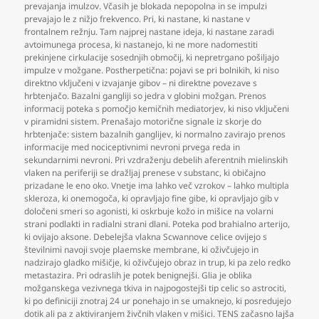
prevajanja imulzov. Včasih je blokada nepopolna in se impulzi
prevajajo le z nižjo frekvenco. Pri
,
ki nastane
,
ki nastane v
frontalnem režnju. Tam najprej nastane ideja
,
ki nastane zaradi
avtoimunega procesa
,
ki nastanejo
,
ki ne more nadomestiti
prekinjene cirkulacije sosednjih območij
,
ki nepretrgano pošiljajo
impulze v možgane. Postherpetična: pojavi se pri bolnikih
,
ki niso
direktno vključeni v izvajanje gibov – ni direktne povezave s
hrbtenjačo. Bazalni gangliji so jedra v globini možgan. Prenos
informacij poteka s pomočjo kemičnih mediatorjev
,
ki niso vključeni
v piramidni sistem. Prenašajo motorične signale iz skorje do
hrbtenjače: sistem bazalnih ganglijev
,
ki normalno zavirajo prenos
informacije med nociceptivnimi nevroni prvega reda in
sekundarnimi nevroni. Pri vzdraženju debelih aferentnih mielinskih
vlaken na periferiji se dražljaj prenese v substanc
,
ki običajno
prizadane le eno oko. Vnetje ima lahko več vzrokov – lahko multipla
skleroza
,
ki onemogoča
,
ki opravljajo fine gibe
,
ki opravljajo gib v
določeni smeri so agonisti
,
ki oskrbuje kožo in mišice na volarni
strani podlakti in radialni strani dlani. Poteka pod brahialno arterijo
,
ki ovijajo aksone. Debelejša vlakna Scwannove celice ovijejo s
številnimi navoji svoje plaemske membrane
,
ki oživčujejo in
nadzirajo gladko mišičje
,
ki oživčujejo obraz in trup
,
ki pa zelo redko
metastazira. Pri odraslih je potek benignejši. Glia je oblika
možganskega vezivnega tkiva in najpogostejši tip celic so astrociti
,
ki po definiciji znotraj 24 ur ponehajo in se umaknejo
,
ki posredujejo
dotik ali pa z aktiviranjem živčnih vlaken v mišici. TENS začasno lajša