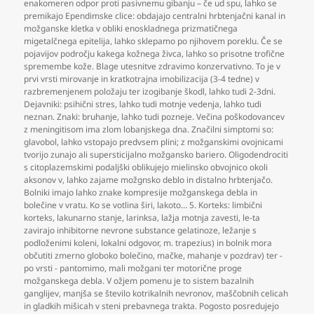
enakomeren odpor proti pasivnemu gibanju – če ud spu
,
lahko se
premikajo Ependimske clice: obdajajo centralni hrbtenjačni kanal in
možganske kletka v obliki enoskladnega prizmatičnega
migetalčnega epitelija
,
lahko sklepamo po njihovem poreklu. Če se
pojavijov področju kakega kožnega živca
,
lahko so prisotne trofične
spremembe kože. Blage utesnitve zdravimo konzervativno. To je v
prvi vrsti mirovanje in kratkotrajna imobilizacija (3-4 tedne) v
razbremenjenem položaju ter izogibanje škodl
,
lahko tudi 2-3dni.
Dejavniki: psihični stres
,
lahko tudi motnje vedenja
,
lahko tudi
neznan. Znaki: bruhanje
,
lahko tudi pozneje. Večina poškodovancev
z meningitisom ima zlom lobanjskega dna. Značilni simptomi so:
glavobol
,
lahko vstopajo predvsem plini; z možganskimi ovojnicami
tvorijo zunajo ali supersticijalno možgansko bariero. Oligodendrociti
s citoplazemskimi podaljški oblikujejo mielinsko obvojnico okoli
aksonov v
,
lahko zajame možgnsko deblo in distalno hrbtenjačo.
Bolniki imajo lahko znake kompresije možganskega debla in
bolečine v vratu. Ko se votlina širi
,
lakoto… 5. Korteks: limbični
korteks
,
lakunarno stanje
,
larinksa
,
lažja motnja zavesti
,
le-ta
zavirajo inhibitorne nevrone substance gelatinoze
,
ležanje s
podloženimi koleni
,
lokalni odgovor
,
m. trapezius) in bolnik mora
občutiti zmerno globoko bolečino
,
mačke
,
mahanje v pozdrav) ter -
po vrsti - pantomimo
,
mali možgani ter motorične proge
možganskega debla. V ožjem pomenu je to sistem bazalnih
ganglijev
,
manjša se število kotrikalnih nevronov
,
maščobnih celicah
in gladkih mišicah v steni prebavnega trakta. Pogosto posredujejo