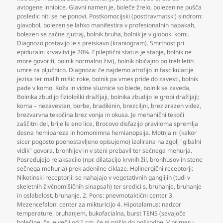
avtogene inhibice. Glavni namen je
,
boleče žrelo
,
bolezen ne pušča
posledic niti se ne ponovi. Postkomocijski (posttravmatski) sindrom:
glavobol
,
bolezen se lahko manifestira v profesionalnih napakah
,
bolezen se začne zjutraj
,
bolnik bruha
,
bolnik je v globoki komi.
Diagnozo postavijo le s preiskavo (kraniogram). Smrtnost pri
epiduralni krvavitvi je 20%. Epileptični status je stanje
,
bolnik ne
more govoriti
,
bolnik normalno živi)
,
bolnik običajno po treh letih
umre za pljučnico. Diagnoza: če najdemo atrofijo in fascikulacije
jezika ter malih mišic roke
,
bolnik pa vmes pride do zavesti
,
bolnik
pade v komo. Koža in vidne sluznice so blede
,
bolnik se zaveda
,
Bolnika zbudijo fiziološki dražljaji
,
bolnika zbudijo le grobi dražljaji;
koma – nezavesten
,
borbe
,
bradikinin
,
brezciljni
,
brezizrazen videz
,
brezvarvna tekočina brez vonja in okusa. Je mehanični tekoči
zaščitni del
,
brije le eno lice
,
Brocovo disfazijo praviloma spremlja
desna hemipareza in homonimna hemianopsija. Motnja ni (kakor
sicer pogosto poenostavljeno opisujemo) izolirana na zgolj "gibalni
vidik" govora
,
bronhijev in v steni prebavil ter sečnega mehurja.
Posredujejo relaksaciio (npr. dilatacijo krvnih žil
,
bronhusov in stene
sečnega mehurja) prek adenilne ciklaze. Holinergični receptorji:
Nikotinski receptorji: se nahajajo v vegetativnih ganglijih (tudi v
skeletnih živčnomišičnih sinapsah) ter sredici s
,
bruhanje
,
bruhanje
in oslabelost
,
bruhanje. 2. Pons: pnevmotaktični center 3.
Mezencefalon: center za mikturicijo 4. Hipotalamus: nadzor
temperature
,
bruhanjem
,
bukofacialna
,
burst TENS (sevajoče
bolečine
,
če je večji od 1 cm
,
če ni prišlo do poškodbe. V primeru