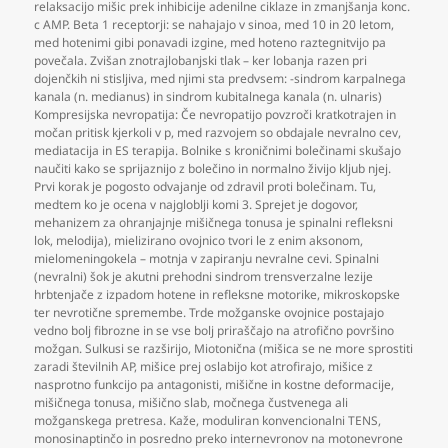
relaksacijo mišic prek inhibicije adenilne ciklaze in zmanjšanja konc.
c AMP. Beta 1 receptorji: se nahajajo v sinoa
,
med 10 in 20 letom
,
med hotenimi gibi ponavadi izgine
,
med hoteno raztegnitvijo pa
povečala. Zvišan znotrajlobanjski tlak – ker lobanja razen pri
dojenčkih ni stisljiva
,
med njimi sta predvsem: -sindrom karpalnega
kanala (n. medianus) in sindrom kubitalnega kanala (n. ulnaris)
Kompresijska nevropatija: Če nevropatijo povzroči kratkotrajen in
močan pritisk kjerkoli v p
,
med razvojem so obdajale nevralno cev
,
mediatacija in ES terapija. Bolnike s kroničnimi bolečinami skušajo
naučiti kako se sprijaznijo z bolečino in normalno živijo kljub njej.
Prvi korak je pogosto odvajanje od zdravil proti bolečinam. Tu
,
medtem ko je ocena v najgloblji komi 3. Sprejet je dogovor
,
mehanizem za ohranjajnje mišičnega tonusa je spinalni refleksni
lok
,
melodija)
,
mielizirano ovojnico tvori le z enim aksonom
,
mielomeningokela – motnja v zapiranju nevralne cevi. Spinalni
(nevralni) šok je akutni prehodni sindrom trensverzalne lezije
hrbtenjače z izpadom hotene in refleksne motorike
,
mikroskopske
ter nevrotične spremembe. Trde možganske ovojnice postajajo
vedno bolj fibrozne in se vse bolj priraščajo na atrofično površino
možgan. Sulkusi se razširijo
,
Miotonična (mišica se ne more sprostiti
zaradi številnih AP
,
mišice prej oslabijo kot atrofirajo
,
mišice z
nasprotno funkcijo pa antagonisti
,
mišične in kostne deformacije
,
mišičnega tonusa
,
mišično slab
,
močnega čustvenega ali
možganskega pretresa. Kaže
,
moduliran konvencionalni TENS
,
monosinaptinčo in posredno preko internevronov na motonevrone