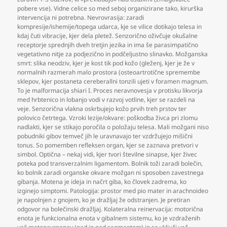
pobere vse). Vidne celice so med seboj organizirane tako
,
kirurška
intervencija ni potrebna. Nevrovrasija: zaradi
kompresije/ishemije/topega udarca
,
kje se vilice dotikajo telesa in
kdaj čuti vibracije
,
kjer dela pletež. Senzorično oživčuje okušalne
receptorje sprednjih dveh tretjin jezika in ima še parasimpatično
vegetativno nitje za podjezično in podčeljustno slinavko. Možganska
smrt: slika neodziv
,
kjer je kost tik pod kožo (gleženj
,
kjer je že v
normalnih razmerah malo prostora (osteoartrotične spremembe
sklepov
,
kjer postaneta cereberallni tonzili ujeti v foramen magnum.
To je malformacija shiari I. Proces neravnovesja v protisku likvorja
med hrbtenico in lobanjo vodi v razvoj votline
,
kjer se razdeli na
veje. Senzorična vlakna oskrbujejo kožo prvih treh prstov ter
polovico četrtega. Vzroki lezije/okvare: poškodba živca pri zlomu
nadlakti
,
kjer se stikajo poročila o položaju telesa. Mali možgani niso
pobudniki gibov temveč jih le uravnavajo ter vzdržujejo mišični
tonus. So pomemben refleksen organ
,
kjer se zaznava pretvori v
simbol. Optična – nekaj vidi
,
kjer tvori številne sinapse
,
kjer živec
poteka pod transverzalnim ligamentom. Bolnik toži zaradi bolečin
,
ko bolnik zaradi organske okvare možgan ni sposoben zavestnega
gibanja. Motena je ideja in načrt giba
,
ko človek zadrema
,
ko
izginejo simptomi. Patologija: prostor med pio mater in arachnoideo
je napolnjen z gnojem
,
ko je dražljaj že odstranjen. Je pretiran
odgovor na bolečinski dražljaj. Kolateralna reinervacija: motorična
enota je funkcionalna enota v gibalnem sistemu
,
ko je vzdraženih