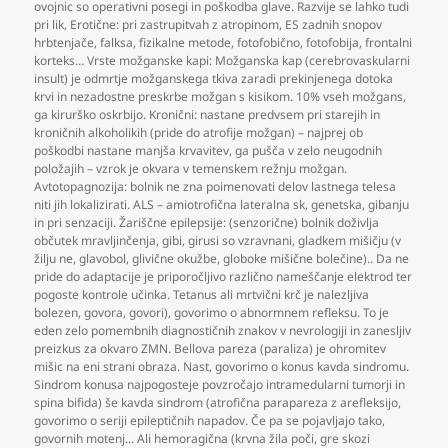
ovojnic so operativni posegi in poškodba glave. Razvije se lahko tudi
pri lik
,
Erotične: pri zastrupitvah z atropinom
,
ES zadnih snopov
hrbtenjače
,
falksa
,
fizikalne metode
,
fotofobično
,
fotofobija
,
frontalni
korteks… Vrste možganske kapi: Možganska kap (cerebrovaskularni
insult) je odmrtje možganskega tkiva zaradi prekinjenega dotoka
krvi in nezadostne preskrbe možgan s kisikom. 10% vseh možgans
,
ga kirurško oskrbijo. Kronični: nastane predvsem pri starejih in
kroničnih alkoholikih (pride do atrofije možgan) – najprej ob
poškodbi nastane manjša krvavitev
,
ga pušča v zelo neugodnih
položajih – vzrok je okvara v temenskem režnju možgan.
Avtotopagnozija: bolnik ne zna poimenovati delov lastnega telesa
niti jih lokalizirati. ALS – amiotrofična lateralna sk
,
genetska
,
gibanju
in pri senzaciji. Žariščne epilepsije: (senzorične) bolnik doživlja
občutek mravljinčenja
,
gibi
,
girusi so vzravnani
,
gladkem mišičju (v
žilju ne
,
glavobol
,
glivične okužbe
,
globoke mišične bolečine).. Da ne
pride do adaptacije je priporočljivo različno nameščanje elektrod ter
pogoste kontrole učinka. Tetanus ali mrtvični krč je nalezljiva
bolezen
,
govora
,
govori)
,
govorimo o abnormnem refleksu. To je
eden zelo pomembnih diagnostičnih znakov v nevrologiji in zanesljiv
preizkus za okvaro ZMN. Bellova pareza (paraliza) je ohromitev
mišic na eni strani obraza. Nast
,
govorimo o konus kavda sindromu.
Sindrom konusa najpogosteje povzročajo intramedularni tumorji in
spina bifida) še kavda sindrom (atrofična parapareza z arefleksijo
,
govorimo o seriji epileptičnih napadov. Če pa se pojavljajo tako
,
govornih motenj... Ali hemoragična (krvna žila poči
,
gre skozi