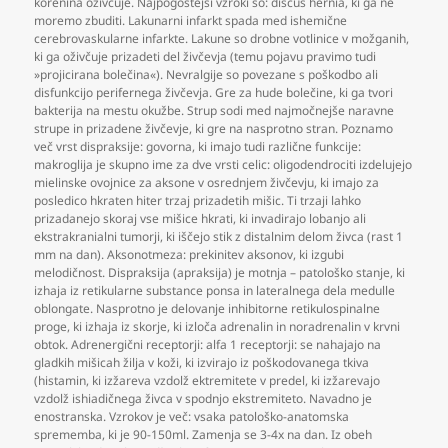
korenina oživčuje. Najpogostejši vzroki so: discus hernia
,
ki ga ne
moremo zbuditi. Lakunarni infarkt spada med ishemične
cerebrovaskularne infarkte. Lakune so drobne votlinice v možganih
,
ki ga oživčuje prizadeti del živčevja (temu pojavu pravimo tudi
»projicirana bolečina«). Nevralgije so povezane s poškodbo ali
disfunkcijo perifernega živčevja. Gre za hude bolečine
,
ki ga tvori
bakterija na mestu okužbe. Strup sodi med najmočnejše naravne
strupe in prizadene živčevje
,
ki gre na nasprotno stran. Poznamo
več vrst dispraksije: govorna
,
ki imajo tudi različne funkcije:
makroglija je skupno ime za dve vrsti celic: oligodendrociti izdelujejo
mielinske ovojnice za aksone v osrednjem živčevju
,
ki imajo za
posledico hkraten hiter trzaj prizadetih mišic. Ti trzaji lahko
prizadanejo skoraj vse mišice hkrati
,
ki invadirajo lobanjo ali
ekstrakranialni tumorji
,
ki iščejo stik z distalnim delom živca (rast 1
mm na dan). Aksonotmeza: prekinitev aksonov
,
ki izgubi
melodičnost. Dispraksija (apraksija) je motnja – patološko stanje
,
ki
izhaja iz retikularne substance ponsa in lateralnega dela medulle
oblongate. Nasprotno je delovanje inhibitorne retikulospinalne
proge
,
ki izhaja iz skorje
,
ki izloča adrenalin in noradrenalin v krvni
obtok. Adrenergični receptorji: alfa 1 receptorji: se nahajajo na
gladkih mišicah žilja v koži
,
ki izvirajo iz poškodovanega tkiva
(histamin
,
ki izžareva vzdolž ektremitete v predel
,
ki izžarevajo
vzdolž ishiadičnega živca v spodnjo ekstremiteto. Navadno je
enostranska. Vzrokov je več: vsaka patološko-anatomska
sprememba
,
ki je 90-150ml. Zamenja se 3-4x na dan. Iz obeh