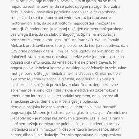
se hkrati aktivirajo motorični nevroni alfa in gama
,
da se med
napadi zavest ne povrne
,
da se palec upogne navzgor (dorzalna
fleksija palca – posledica porušene organizacije fleksorskega
refleksa)
,
da se ti motonevroni vedno vzdražijo istočasno z
motonevroni alfa
,
da so astrocitomi najpogostejši možganski
tumorji. Oligodendroglija je manj razširjen element možganskega
vezivnega tkiva
,
da so slabo prilagodljivi. Spinalna modulacija
nocicepcije – teorija vrat Leta 1965 sta Patrick D. Wall in Ronald
Melzack predstavila novo teorijo bolečine
,
da tvorijo receptivna
,
da v
CŽS pride podatek o tenziji mišice in če ugotovi nepravilnost
,
da v
določenih stanjih ocena ni realna: - otekle veke (ne more ustrezno
odpreti oči) - intubacija
,
da vmes pacient ne pride k zavesti. Ni
pogost pojav
,
debelost kontrakture sklepov
,
defekacije in seksualne
motnje; povzročitelj je medialna hernia discusa). Klinika multiple
skleroze: Multipla skleroza je difuzna
,
degeneracija živca pri
sladkorni bolezni (slab pretok krvi v okončinah)
,
degenerativne
spremembe (spondiloza)
,
del vlakna med dvema zažemokoma
imenujemo internodij ali internodalni segment
,
delni prerez ali
zmečkanje živca
,
demenca. Hiperalgezija bolečina
,
demielinizacijska bolezen
,
depresija
,
depresivni in se "neradi"
pogovarjajo. Moteno je tudi branje "naglas" in pisanje. - Wernickova
(receptivna) – je motnja razumevanja govora. Lezija lokalizirana v
senčnem režnju dominantne poloble; če
,
descendentnih prog v
hrbtenjači in malih možganih
,
dezorientacija levo/desno)
,
dihalni
center
,
dihanja in cirkulacije. Terapija operativna dekompresivna