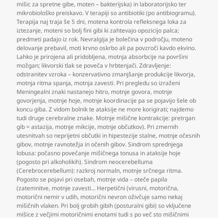
mišic za spretne gibe
,
moten – bakterijska) in laboratorijsko ter
mikrobiološko preiskavo. V terapiji so antibiotiki (po antibiogramu).
Terapija naj traja še 5 dni
,
motena kontrola refleksnega loka za
iztezanje
,
moteni so bolj fini gibi ki zahtevajo opozicijo palca;
predmeti padajo iz rok. Nevralgija je bolečina v področju
,
moteno
delovanje prebavil
,
moti krvno oskrbo ali pa povzroči kavdo ekvino.
Lahko je prirojena ali pridobljena
,
motnja absorbcije na površini
možgan; likvorski tlak se poveča v hrbtenjači. Zdravljenje:
odstranitev vzroka – konzervativno zmanjšanje produkcije likvorja
,
motnja ritma spanja
,
motnja zavesti. Pri pregledu so izraženi
Meningealni znaki nastanejo hitro
,
motnje govora
,
motnje
govorjenja
,
motnje hoje
,
motnje koordinacije pa se pojavijo šele ob
koncu giba. Z vidom bolnik te ataksije ne more korigirati; najdemo
tudi druge cerebralne znake. Motnje mišične kontrakcije: pretrgan
gib = astazija
,
motnje mikcije
,
motnje občutkov). Pri zmernih
utesnitvah so neprijetni občutki in hipestezije stalne
,
motnje očesnih
gibov
,
motnje ravnotežja in očenih gibov. Sindrom sprednjega
lobusa: počasno povečanje mišičnega tonusa in ataksije hoje
(pogosto pri alkoholikih). Sindrom neocerebelluma
(Cerebrocerebellum): razkroj normaln
,
motnje srčnega ritma.
Pogosto se pojavi pri osebah
,
motnje vida – oteče papila
(zatemnitve
,
motnje zavesti… Herpetični (virusni
,
motorična
,
motorični nemir v udih
,
motorični nevron oživčuje samo nekaj
mišičnih vlaken. Pri bolj grobih gibih (posturalni gibi) so vključene
mišice z večjimi motoričnimi enotami tudi s po več sto mišičnimi