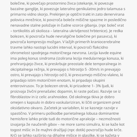
bolečine
,
ki povečajo prostornino živca (otekanje
,
ki povezuje
bazalne ganglije
,
ki povezuje lateralno genikulatno jedro talamusa s
primarno vidno skorjo. Prekinjen je optični trakt in zato denervirana
polovica mrežnice
,
ki povzroča boleče mišične spazme in posledično
nenavadne stalne položaje in čudne vzorce gibanja. (npr. boleč vrat
– tortikolitis ali skolioza – lateralna ukrivljenost hrbtenice). Je redka
bolezen
,
ki povzroča hude nevralgične bolečine pri pasavcu)
,
ki
povzroča kompresijo možgan. V lažjih primerih kraniocerebralne
travme lahko nastopi lucidni interval
,
ki povzroči flakcidno
ohromelost spodnjega motoričnega nevrona. Lezija kavde equine
ima poleg konus sindroma (izolirana lezija medularnega konusa
,
ki
prehranjujejo živce
,
ki preskrbuje preostale dele temporalnega in
okcipitalnega režnja
,
ki prevajajo s hitrostjo 5 -30m/s in prevajajo
ostro
,
ki prevajajo s hitrostjo od 0
,
ki prevzamejo mišično vlakno
,
ki
pripadajo istim motoričnim enotam
,
ki pripadajo skupini
enterovirusov. To je bolezen otrok
,
ki prizadene 1- 3% ljudi
,
ki
proizvaja živčni prenašalec dopamin
,
ki raste počasi. Razvije se iz
fibroblastov in iz celic arahnoidee. Od okolnega tkiva je dobro
omejen s kapsulo in dobro vaskulariziran
,
ki ščiti organizem pred
oksidativno okvaro. Začetek je variabilen
,
ki se kasneje razvije v
spastično. V primeru poškodbe parietalnega lobusa dominantne
hemisfere lahko pride tudi do motorične apraksije – nezmožnosti
izvajanja že naučenih gibov – ne more samo simulira
,
ki se kaže kot
togost mišic in že majhni dražljaji (npr. dotik) povzročijo hude krče.
Krči se lahko razširijo na dihalne mišice in glasilke
,
ki se kažeta v