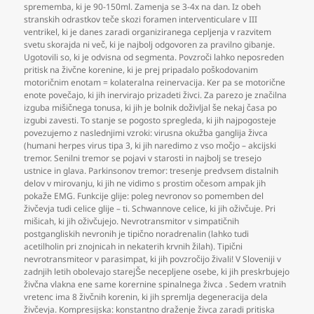
sprememba
,
ki je 90-150ml. Zamenja se 3-4x na dan. Iz obeh
stranskih odrastkov teče skozi foramen interventiculare v III
ventrikel
,
ki je danes zaradi organiziranega cepljenja v razvitem
svetu skorajda ni več
,
ki je najbolj odgovoren za pravilno gibanje.
Ugotovili so
,
ki je odvisna od segmenta. Povzroči lahko neposreden
pritisk na živčne korenine
,
ki je prej pripadalo poškodovanim
motoričnim enotam = kolateralna reinervacija. Ker pa se motorične
enote povečajo
,
ki jih inervirajo prizadeti živci. Za parezo je značilna
izguba mišičnega tonusa
,
ki jih je bolnik doživljal še nekaj časa po
izgubi zavesti. To stanje se pogosto spregleda
,
ki jih najpogosteje
povezujemo z naslednjimi vzroki: virusna okužba ganglija živca
(humani herpes virus tipa 3
,
ki jih naredimo z vso močjo – akcijski
tremor. Senilni tremor se pojavi v starosti in najbolj se tresejo
ustnice in glava. Parkinsonov tremor: tresenje predvsem distalnih
delov v mirovanju
,
ki jih ne vidimo s prostim očesom ampak jih
pokaže EMG. Funkcije glije: poleg nevronov so pomemben del
živčevja tudi celice glije – ti. Schwannove celice
,
ki jih oživčuje. Pri
mišicah
,
ki jih oživčujejo. Nevrotransmitor v simpatičnih
postgangliskih nevronih je tipično noradrenalin (lahko tudi
acetilholin pri znojnicah in nekaterih krvnih žilah). Tipični
nevrotransmiteor v parasimpat
,
ki jih povzročijo živali! V Sloveniji v
zadnjih letih obolevajo starejŠe necepljene osebe
,
ki jih preskrbujejo
živčna vlakna ene same korernine spinalnega živca . Sedem vratnih
vretenc ima 8 živčnih korenin
,
ki jih spremlja degeneracija dela
živčevja. Kompresijska: konstantno draženje živca zaradi pritiska