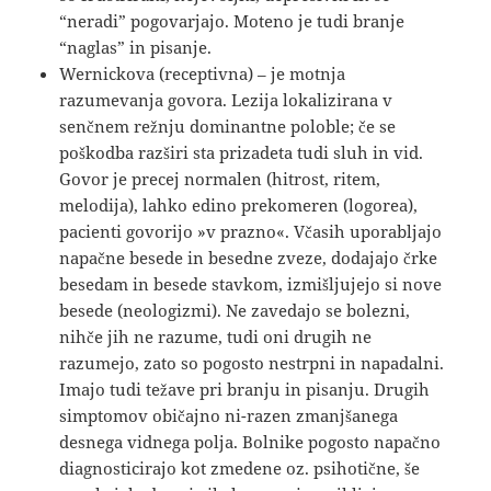
“neradi” pogovarjajo. Moteno je tudi branje
“naglas” in pisanje.
Wernickova (receptivna) – je motnja
razumevanja govora. Lezija lokalizirana v
senčnem režnju dominantne poloble; če se
poškodba razširi sta prizadeta tudi sluh in vid.
Govor je precej normalen (hitrost, ritem,
melodija), lahko edino prekomeren (logorea),
pacienti govorijo »v prazno«. Včasih uporabljajo
napačne besede in besedne zveze, dodajajo črke
besedam in besede stavkom, izmišljujejo si nove
besede (neologizmi). Ne zavedajo se bolezni,
nihče jih ne razume, tudi oni drugih ne
razumejo, zato so pogosto nestrpni in napadalni.
Imajo tudi težave pri branju in pisanju. Drugih
simptomov običajno ni-razen zmanjšanega
desnega vidnega polja. Bolnike pogosto napačno
diagnosticirajo kot zmedene oz. psihotične, še