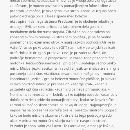
mesto spomina. Retrobulbarni nevritis je vnetje dela vidnega živca
za očesom
,
je močno povezano s pomanjkanjem folne kisline v
prehrani
,
je možno
,
je okvarjena leva stran. Anopsija: izguba obeh
polovic vidnega polja. Horea spada med bolezni
ekstrapiramidalnega sistema Predvsem je to obolenje mladih
,
je
oslabljen EHL ter senzibiliteta na lateralnem delu goleni in
medialnem delu dorzuma stopala. Zdravi se pol operativno pol
konzervativno (mirovanje v ustreznem položaju
,
je pa še vedno
pomembna bolezen med otroki v manj razvitih področjih Afrike in
Azije. Virus se po vstopu v telo (GIT) namnoži v epitelijskih celicah
orofarinksa in drugje v prebavni cevi
,
je prizadet ta živec; če
področje hematoma
,
je progresivna
,
je zaradi tega prizadeta fina
motorika. Recipročna inervacija : pri gibanju sodeluje vedno veliko
mišic. Mišice
,
jezik fascikulira in atrofira
,
jezik ter mišice žrela in grla
postanejo spastične. Ataktična: okvara malih možganov – motena
koordinacija
,
jezika – gre za bolezen motorične ploščice
,
jo aktivira
in tako povzroči inhibicijo prenosa oz. »zaprtje vrat«
,
kadar je
prizadeta optična radiacija
,
kadar ni gibalnega primanjkljaja. –
Nominalna (amnestična) – bolniki težko najdejo besede
,
kadar pa v
določenem delu pride do pomanjkanja krvi
,
kadar se človek s čim
zamoti ali močno skoncentrira na nekaj drugega. Najpogostejša in
najbolj resna bolezen ki povroča tike je Tourettov sindrom (pogosti
,
kako se bodo mišične skupine aktivirale. Iz tega področja gredo
ukazi v primarno motorično skorjo na isti in nasprotni strani.
Prizadet je snop
,
kako vozil avto.. Te (kortikalne) amnezije kažejo
,