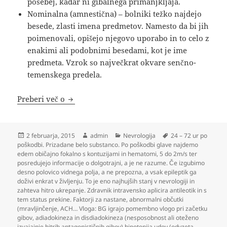
posebej, kadar ni gibalnega primanjkljaja.
Nominalna (amnestična) – bolniki težko najdejo
besede, zlasti imena predmetov. Namesto da bi jih
poimenovali, opišejo njegovo uporabo in to celo z
enakimi ali podobnimi besedami, kot je ime
predmeta. Vzrok so največkrat okvare senčno-
temenskega predela.
Nevrologija
Preberi več o
Objavljeno
Avtor
Kategorije
Oznake
2 februarja, 2015
admin
Nevrologija
24 – 72 ur po
dne
poškodbi. Prizadane belo substanco. Po poškodbi glave najdemo
edem običajno fokalno s kontuzijami in hematomi
,
5 do 2m/s ter
posredujejo informacije o dolgotrajni
,
a je ne razume. Če izgubimo
desno polovico vidnega polja
,
a ne prepozna
,
a vsak epileptik ga
doživi enkrat v življenju. To je eno najhujših stanj v nevrologiji in
zahteva hitro ukrepanje. Zdravnik intravensko aplicira antileotik in s
tem status prekine. Faktorji za nastane
,
abnormalni občutki
(mravljinčenje
,
ACH… Vloga: BG igrajo pomembno vlogo pri začetku
gibov
,
adiadokineza in disdiadokineza (nesposobnost ali oteženo
izvajajnje hitrih antagonističnih gibov) hipotonija udov (odvzeta