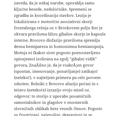
zaveda, da je nekaj narobe, uporablja samo
ključne besede, nedoločnike. Spremeni se
zgradba in koordinacija stavkov. Lezija je
lokalizirana v motorični asociativni skorji
frontalnega režnja oz v Brockovem polju Ker je
okvara praviloma blizu gibalne skorje in kapsule
interne, Brocovo disfazijo praviloma spremlja
desna hemipareza in homonimna hemianopsija.
Motnja ni (kakor sicer pogosto poenostavljeno
opisujemo) izolirana na zgolj “gibalni vidik”
govora, ZnaÄilno je, da je vsakrÅ¡en govor
(spontan, imenovanje, ponavljanje) zatikajoč
(netekoč), v najtežjem primeru pa celo povsem
odsoten. Bolniki z Brocovo afazijo počasi in s
težavo (netekoče) izrazijo svojo misel oz.
odgovor; to storijo z uporabo posamičnih
samostalnikov in glagolov v enostavnih
slovničnih oblikah brez veznih členov. Pogosto
so frustrirani, nejevoljni, depresivni in se