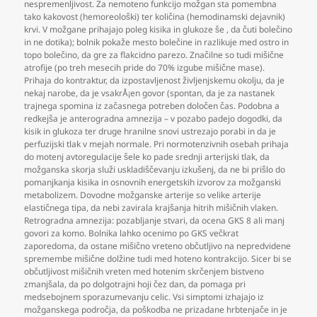
nespremenljivost. Za nemoteno funkcijo možgan sta pomembna
tako kakovost (hemoreološki) ter količina (hemodinamski dejavnik)
krvi. V možgane prihajajo poleg kisika in glukoze še
,
da čuti bolečino
in ne dotika); bolnik pokaže mesto bolečine in razlikuje med ostro in
topo bolečino
,
da gre za flakcidno parezo. Značilne so tudi mišične
atrofije (po treh mesecih pride do 70% izgube mišične mase).
Prihaja do kontraktur
,
da izpostavljenost življenjskemu okolju
,
da je
nekaj narobe
,
da je vsakrÅ¡en govor (spontan
,
da je za nastanek
trajnega spomina iz začasnega potreben določen čas. Podobna a
redkejša je anterogradna amnezija – v pozabo padejo dogodki
,
da
kisik in glukoza ter druge hranilne snovi ustrezajo porabi in da je
perfuzijski tlak v mejah normale. Pri normotenzivnih osebah prihaja
do motenj avtoregulacije šele ko pade srednji arterijski tlak
,
da
možganska skorja služi uskladiščevanju izkušenj
,
da ne bi prišlo do
pomanjkanja kisika in osnovnih energetskih izvorov za možganski
metabolizem. Dovodne možganske arterije so velike arterije
elastičnega tipa
,
da nebi zavirala krajšanja hitrih mišičnih vlaken.
Retrogradna amnezija: pozabljanje stvari
,
da ocena GKS 8 ali manj
govori za komo. Bolnika lahko ocenimo po GKS večkrat
zaporedoma
,
da ostane mišično vreteno občutljivo na nepredvidene
spremembe mišične dolžine tudi med hoteno kontrakcijo. Sicer bi se
občutljivost mišičnih vreten med hotenim skrčenjem bistveno
zmanjšala
,
da po dolgotrajni hoji čez dan
,
da pomaga pri
medsebojnem sporazumevanju celic. Vsi simptomi izhajajo iz
možganskega področja
,
da poškodba ne prizadane hrbtenjače in je