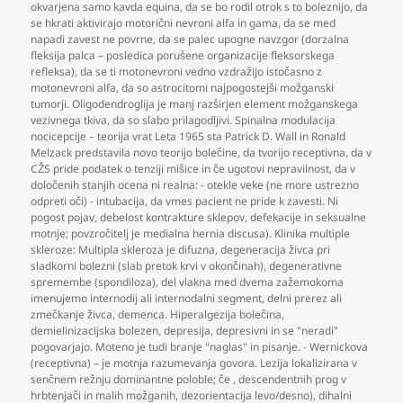
okvarjena samo kavda equina
,
da se bo rodil otrok s to boleznijo
,
da
se hkrati aktivirajo motorični nevroni alfa in gama
,
da se med
napadi zavest ne povrne
,
da se palec upogne navzgor (dorzalna
fleksija palca – posledica porušene organizacije fleksorskega
refleksa)
,
da se ti motonevroni vedno vzdražijo istočasno z
motonevroni alfa
,
da so astrocitomi najpogostejši možganski
tumorji. Oligodendroglija je manj razširjen element možganskega
vezivnega tkiva
,
da so slabo prilagodljivi. Spinalna modulacija
nocicepcije – teorija vrat Leta 1965 sta Patrick D. Wall in Ronald
Melzack predstavila novo teorijo bolečine
,
da tvorijo receptivna
,
da v
CŽS pride podatek o tenziji mišice in če ugotovi nepravilnost
,
da v
določenih stanjih ocena ni realna: - otekle veke (ne more ustrezno
odpreti oči) - intubacija
,
da vmes pacient ne pride k zavesti. Ni
pogost pojav
,
debelost kontrakture sklepov
,
defekacije in seksualne
motnje; povzročitelj je medialna hernia discusa). Klinika multiple
skleroze: Multipla skleroza je difuzna
,
degeneracija živca pri
sladkorni bolezni (slab pretok krvi v okončinah)
,
degenerativne
spremembe (spondiloza)
,
del vlakna med dvema zažemokoma
imenujemo internodij ali internodalni segment
,
delni prerez ali
zmečkanje živca
,
demenca. Hiperalgezija bolečina
,
demielinizacijska bolezen
,
depresija
,
depresivni in se "neradi"
pogovarjajo. Moteno je tudi branje "naglas" in pisanje. - Wernickova
(receptivna) – je motnja razumevanja govora. Lezija lokalizirana v
senčnem režnju dominantne poloble; če
,
descendentnih prog v
hrbtenjači in malih možganih
,
dezorientacija levo/desno)
,
dihalni