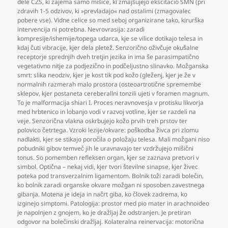
dele CŽS
,
ki zajema samo mišice
,
ki zmajšujejo ekscitacio SMN (pri
zdravih 1-5 odzivov
,
ki »prevladajo« nad ostalimi (zmagovalec
pobere vse). Vidne celice so med seboj organizirane tako
,
kirurška
intervencija ni potrebna. Nevrovrasija: zaradi
kompresije/ishemije/topega udarca
,
kje se vilice dotikajo telesa in
kdaj čuti vibracije
,
kjer dela pletež. Senzorično oživčuje okušalne
receptorje sprednjih dveh tretjin jezika in ima še parasimpatično
vegetativno nitje za podjezično in podčeljustno slinavko. Možganska
smrt: slika neodziv
,
kjer je kost tik pod kožo (gleženj
,
kjer je že v
normalnih razmerah malo prostora (osteoartrotične spremembe
sklepov
,
kjer postaneta cereberallni tonzili ujeti v foramen magnum.
To je malformacija shiari I. Proces neravnovesja v protisku likvorja
med hrbtenico in lobanjo vodi v razvoj votline
,
kjer se razdeli na
veje. Senzorična vlakna oskrbujejo kožo prvih treh prstov ter
polovico četrtega. Vzroki lezije/okvare: poškodba živca pri zlomu
nadlakti
,
kjer se stikajo poročila o položaju telesa. Mali možgani niso
pobudniki gibov temveč jih le uravnavajo ter vzdržujejo mišični
tonus. So pomemben refleksen organ
,
kjer se zaznava pretvori v
simbol. Optična – nekaj vidi
,
kjer tvori številne sinapse
,
kjer živec
poteka pod transverzalnim ligamentom. Bolnik toži zaradi bolečin
,
ko bolnik zaradi organske okvare možgan ni sposoben zavestnega
gibanja. Motena je ideja in načrt giba
,
ko človek zadrema
,
ko
izginejo simptomi. Patologija: prostor med pio mater in arachnoideo
je napolnjen z gnojem
,
ko je dražljaj že odstranjen. Je pretiran
odgovor na bolečinski dražljaj. Kolateralna reinervacija: motorična