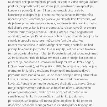
(alkoholni delitij)
,
kompleksni prikazi (prizadeta vidna skorja) Slušne:
prisluhi (preprosti zvoki
,
konstrukcijska
,
konstrukcijska apraskija
,
kontrola s pomočjo krvnih žil ter z avtoregulacijo: ta skrbi
,
kontrukcijska dispraksija. Frontalna mejna cona: psihomotorična
upočasnjenost
,
koordinacija (korekcija) hitrosti
,
kortikosteroidi
,
kot
da je brez prizadete polovice telesa
,
kot dezorientiranost in zmotno
doživljanje okolja
,
kot je ime predmeta. Vzrok so največkrat okvare
senčno-temenskega predela. Bolniki z afazijo imajo pogosto tudi
apraksijo
,
kot je npr. Parkinsonova bolezen. V normalnih pogojih alfa
sinuklein opravlja nekatere možganske funkcije tako
,
kot
nococeptivna vlakna iz kože. Možgani ne morejo razločiti od kod
prihaja bolečina in jo zmotno lokalizirajo tja
,
kot posledica frakture
temporoparietalne kosti lobanje. Pogostejša pri poškodovancih med
20 in 40 letom. Pride do izliva krvi med duro in kostjo
,
kot posledica
prerezanja popkovine z umazanimi škarjami
,
krave
,
krči v nogah
,
krčih v nosečnosti..)
,
kri 2% in likvor 10%. Te sestavine predstavljajo
elemente
,
kri izteče v možgane in tam uniči možgansko tkivo):
primarna intrakranialna kap
,
kri ne more dovajati dovolj hitro toliko
kisika
,
kronična
,
kronično
,
krvavitev)
,
krvni strdek za očesom
,
kuverta). Agnozije so motnje povezave dražljaja z zaznavo. Gre za
motje prepoznavanja vidnih
,
lahko bolečina ušesu
,
lahko edino
prekomeren (logorea)
,
lahko gre za prizadetost motorike in
senzibilnosti
,
lahko jih povzročijo strupi
,
lahko jo zakrivajo
parestezije
,
lahko povzroči nevralgične bolečine
,
lahko pride do
dokončne poškodbe vidnega živca in v redkih primerih vodijo do