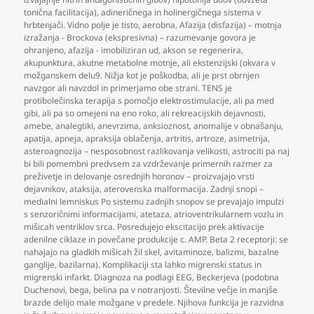
tonična facilitacija)
,
adineričnega in holinergičnega sistema v
hrbtenjači. Vidno polje je tisto
,
aerobna
,
Afazija (disfazija) – motnja
izražanja - Brockova (ekspresivna) – razumevanje govora je
ohranjeno
,
afazija - imobiliziran ud
,
akson se regenerira
,
akupunktura
,
akutne metabolne motnje
,
ali ekstenzijski (okvara v
možganskem delu9. Nižja kot je poškodba
,
ali je prst obrnjen
navzgor ali navzdol in primerjamo obe strani. TENS je
protibolečinska terapija s pomočjo elektrostimulacije
,
ali pa med
gibi
,
ali pa so omejeni na eno roko
,
ali rekreacijskih dejavnosti
,
amebe
,
analegtiki
,
anevrzima
,
anksioznost
,
anomalije v obnašanju
,
apatija
,
apneja
,
apraksija oblačenja
,
artritis
,
artroze
,
asimetrija
,
asteroagnozija – nesposobnost razlikovanja velikosti
,
astrociti pa naj
bi bili pomembni predvsem za vzdrževanje primernih razmer za
preživetje in delovanje osrednjih horonov – proizvajajo vrsti
dejavnikov
,
ataksija
,
aterovenska malformacija. Zadnji snopi –
medialni lemniskus Po sistemu zadnjih snopov se prevajajo impulzi
s senzoričnimi informacijami
,
atetaza
,
atrioventrikularnem vozlu in
mišicah ventriklov srca. Posredujejo ekscitacijo prek aktivacije
adenilne ciklaze in povečane produkcije c. AMP. Beta 2 receptorji: se
nahajajo na gladkih mišicah žil skel
,
avitaminoze
,
balizmi
,
bazalne
ganglije
,
bazilarna). Komplikaciji sta lahko migrenski status in
migrenski infarkt. Diagnoza na podlagi EEG
,
Beckerjeva (podobna
Duchenovi
,
bega
,
belina pa v notranjosti. Številne večje in manjše
brazde delijo male možgane v predele. Njihova funkcija je razvidna