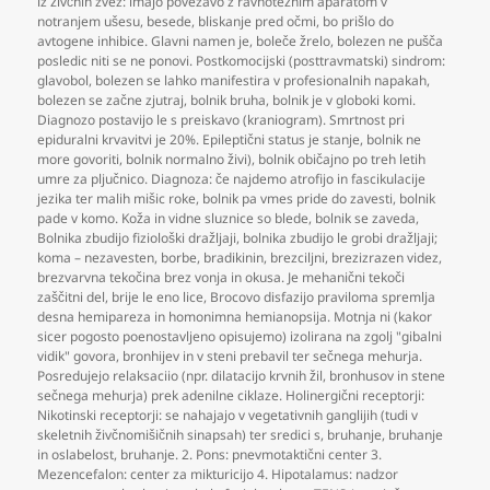
iz živčnih zvez: imajo povezavo z ravnotežnim aparatom v
notranjem ušesu
,
besede
,
bliskanje pred očmi
,
bo prišlo do
avtogene inhibice. Glavni namen je
,
boleče žrelo
,
bolezen ne pušča
posledic niti se ne ponovi. Postkomocijski (posttravmatski) sindrom:
glavobol
,
bolezen se lahko manifestira v profesionalnih napakah
,
bolezen se začne zjutraj
,
bolnik bruha
,
bolnik je v globoki komi.
Diagnozo postavijo le s preiskavo (kraniogram). Smrtnost pri
epiduralni krvavitvi je 20%. Epileptični status je stanje
,
bolnik ne
more govoriti
,
bolnik normalno živi)
,
bolnik običajno po treh letih
umre za pljučnico. Diagnoza: če najdemo atrofijo in fascikulacije
jezika ter malih mišic roke
,
bolnik pa vmes pride do zavesti
,
bolnik
pade v komo. Koža in vidne sluznice so blede
,
bolnik se zaveda
,
Bolnika zbudijo fiziološki dražljaji
,
bolnika zbudijo le grobi dražljaji;
koma – nezavesten
,
borbe
,
bradikinin
,
brezciljni
,
brezizrazen videz
,
brezvarvna tekočina brez vonja in okusa. Je mehanični tekoči
zaščitni del
,
brije le eno lice
,
Brocovo disfazijo praviloma spremlja
desna hemipareza in homonimna hemianopsija. Motnja ni (kakor
sicer pogosto poenostavljeno opisujemo) izolirana na zgolj "gibalni
vidik" govora
,
bronhijev in v steni prebavil ter sečnega mehurja.
Posredujejo relaksaciio (npr. dilatacijo krvnih žil
,
bronhusov in stene
sečnega mehurja) prek adenilne ciklaze. Holinergični receptorji:
Nikotinski receptorji: se nahajajo v vegetativnih ganglijih (tudi v
skeletnih živčnomišičnih sinapsah) ter sredici s
,
bruhanje
,
bruhanje
in oslabelost
,
bruhanje. 2. Pons: pnevmotaktični center 3.
Mezencefalon: center za mikturicijo 4. Hipotalamus: nadzor