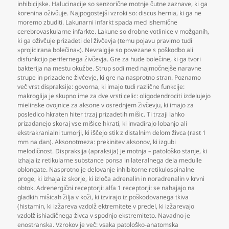
inhibicijske. Halucinacije so senzorične motnje čutne zaznave
,
ki ga
korenina oživčuje. Najpogostejši vzroki so: discus hernia
,
ki ga ne
moremo zbuditi. Lakunarni infarkt spada med ishemične
cerebrovaskularne infarkte. Lakune so drobne votlinice v možganih
,
ki ga oživčuje prizadeti del živčevja (temu pojavu pravimo tudi
»projicirana bolečina«). Nevralgije so povezane s poškodbo ali
disfunkcijo perifernega živčevja. Gre za hude bolečine
,
ki ga tvori
bakterija na mestu okužbe. Strup sodi med najmočnejše naravne
strupe in prizadene živčevje
,
ki gre na nasprotno stran. Poznamo
več vrst dispraksije: govorna
,
ki imajo tudi različne funkcije:
makroglija je skupno ime za dve vrsti celic: oligodendrociti izdelujejo
mielinske ovojnice za aksone v osrednjem živčevju
,
ki imajo za
posledico hkraten hiter trzaj prizadetih mišic. Ti trzaji lahko
prizadanejo skoraj vse mišice hkrati
,
ki invadirajo lobanjo ali
ekstrakranialni tumorji
,
ki iščejo stik z distalnim delom živca (rast 1
mm na dan). Aksonotmeza: prekinitev aksonov
,
ki izgubi
melodičnost. Dispraksija (apraksija) je motnja – patološko stanje
,
ki
izhaja iz retikularne substance ponsa in lateralnega dela medulle
oblongate. Nasprotno je delovanje inhibitorne retikulospinalne
proge
,
ki izhaja iz skorje
,
ki izloča adrenalin in noradrenalin v krvni
obtok. Adrenergični receptorji: alfa 1 receptorji: se nahajajo na
gladkih mišicah žilja v koži
,
ki izvirajo iz poškodovanega tkiva
(histamin
,
ki izžareva vzdolž ektremitete v predel
,
ki izžarevajo
vzdolž ishiadičnega živca v spodnjo ekstremiteto. Navadno je
enostranska. Vzrokov je več: vsaka patološko-anatomska