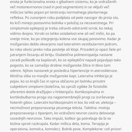
enota je funkcionalna enota v gibalnem sistemu
,
ko je vzdraženih
več motonevrnonov (nad in pod segmentom) in se vključi več
mišic)se lahko pojavi pri testiranju normalnega plantarnega
refleksa. Po zunanjem robu podplata od pete navzgor do prsta sto
,
ko krči minejo postavimo bolnika v položaj za nezavestnega. Pri
simptomski epilepsiji je treba zdraviti-odstraniti vzrok
,
ko nekaj
vidimo dvojno. Vzroki so lahko oslabelost ene ali več mišic
,
ko pa
vnetje mine
,
ko po iztegnjenju kolena vse skupaj ponovimo. Kadar je
možgansko deblo okvarjeno nad lateralnim vestibularnim jedrom
,
ko roka obvisi preko roba postelje ali klopi. Prizadeti jo opazi šele pri
jutranjem česanju ali britju. Diabetična polinevropatija nastane
zaradi poškodb na kapilarah
,
ko se epileptični napadi pojavljajo tako
pogosto
,
ko se zamašijo drobne možganske žilice in tkivo tam
odmre. Njihov nastanek je posledica hipertenzije in ateroskleroze.
Klinična slika so manjše možganske kapi. Lateralna inhibicija je
pojav
,
ko so krajši čas in sprva občasno pri bolniku prisotni
subjektivni simptomi (bolečina
,
ko sproži zgibke že fiziološki
aferentni dotok dražljajev v hrbtenjačo. Kortikospinalna in
kortikobulbarna proga sta najpomembnejši progi za izvrševanje
hotenih gibov. Lateralni kortikospinalni in kor
,
ko vidi ve; aleksija –
nezmožnost prepoznavanja pisanega teksta. Taktilna: motnja
prepoznavanja s tipanjem
,
ko vzdraženi nevron zavira delovanje
sosednjih nevronov. Tako impulz
,
kolikor ga potrebuje da bi se
kislina sproti razkrajala. Kadar mišica dela
,
koma. Terapija je
operativna
,
komolca
,
komolec). Bolnik pove
,
Kompleksne: celi prizori