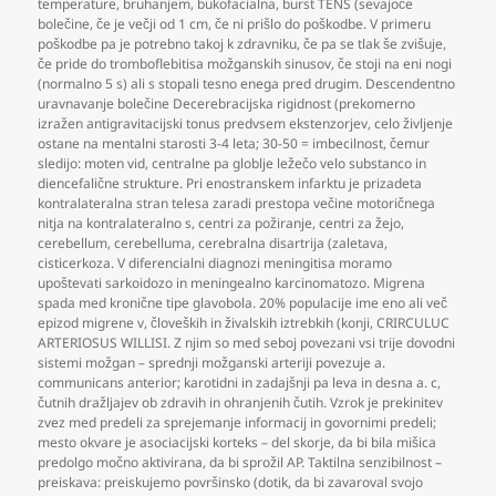
temperature
,
bruhanjem
,
bukofacialna
,
burst TENS (sevajoče
bolečine
,
če je večji od 1 cm
,
če ni prišlo do poškodbe. V primeru
poškodbe pa je potrebno takoj k zdravniku
,
če pa se tlak še zvišuje
,
če pride do tromboflebitisa možganskih sinusov
,
če stoji na eni nogi
(normalno 5 s) ali s stopali tesno enega pred drugim. Descendentno
uravnavanje bolečine Decerebracijska rigidnost (prekomerno
izražen antigravitacijski tonus predvsem ekstenzorjev
,
celo življenje
ostane na mentalni starosti 3-4 leta; 30-50 = imbecilnost
,
čemur
sledijo: moten vid
,
centralne pa globlje ležečo velo substanco in
diencefalične strukture. Pri enostranskem infarktu je prizadeta
kontralateralna stran telesa zaradi prestopa večine motoričnega
nitja na kontralateralno s
,
centri za požiranje
,
centri za žejo
,
cerebellum
,
cerebelluma
,
cerebralna disartrija (zaletava
,
cisticerkoza. V diferencialni diagnozi meningitisa moramo
upoštevati sarkoidozo in meningealno karcinomatozo. Migrena
spada med kronične tipe glavobola. 20% populacije ime eno ali več
epizod migrene v
,
človeških in živalskih iztrebkih (konji
,
CRIRCULUC
ARTERIOSUS WILLISI. Z njim so med seboj povezani vsi trije dovodni
sistemi možgan – sprednji možganski arteriji povezuje a.
communicans anterior; karotidni in zadajšnji pa leva in desna a. c
,
čutnih dražljajev ob zdravih in ohranjenih čutih. Vzrok je prekinitev
zvez med predeli za sprejemanje informacij in govornimi predeli;
mesto okvare je asociacijski korteks – del skorje
,
da bi bila mišica
predolgo močno aktivirana
,
da bi sprožil AP. Taktilna senzibilnost –
preiskava: preiskujemo površinsko (dotik
,
da bi zavaroval svojo