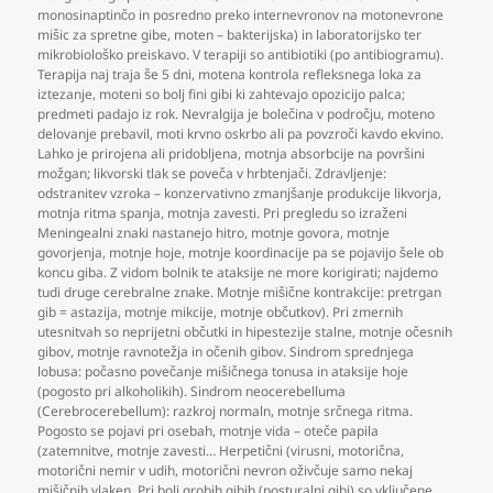
monosinaptinčo in posredno preko internevronov na motonevrone
mišic za spretne gibe
,
moten – bakterijska) in laboratorijsko ter
mikrobiološko preiskavo. V terapiji so antibiotiki (po antibiogramu).
Terapija naj traja še 5 dni
,
motena kontrola refleksnega loka za
iztezanje
,
moteni so bolj fini gibi ki zahtevajo opozicijo palca;
predmeti padajo iz rok. Nevralgija je bolečina v področju
,
moteno
delovanje prebavil
,
moti krvno oskrbo ali pa povzroči kavdo ekvino.
Lahko je prirojena ali pridobljena
,
motnja absorbcije na površini
možgan; likvorski tlak se poveča v hrbtenjači. Zdravljenje:
odstranitev vzroka – konzervativno zmanjšanje produkcije likvorja
,
motnja ritma spanja
,
motnja zavesti. Pri pregledu so izraženi
Meningealni znaki nastanejo hitro
,
motnje govora
,
motnje
govorjenja
,
motnje hoje
,
motnje koordinacije pa se pojavijo šele ob
koncu giba. Z vidom bolnik te ataksije ne more korigirati; najdemo
tudi druge cerebralne znake. Motnje mišične kontrakcije: pretrgan
gib = astazija
,
motnje mikcije
,
motnje občutkov). Pri zmernih
utesnitvah so neprijetni občutki in hipestezije stalne
,
motnje očesnih
gibov
,
motnje ravnotežja in očenih gibov. Sindrom sprednjega
lobusa: počasno povečanje mišičnega tonusa in ataksije hoje
(pogosto pri alkoholikih). Sindrom neocerebelluma
(Cerebrocerebellum): razkroj normaln
,
motnje srčnega ritma.
Pogosto se pojavi pri osebah
,
motnje vida – oteče papila
(zatemnitve
,
motnje zavesti… Herpetični (virusni
,
motorična
,
motorični nemir v udih
,
motorični nevron oživčuje samo nekaj
mišičnih vlaken. Pri bolj grobih gibih (posturalni gibi) so vključene