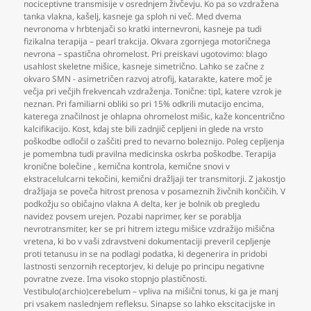
nociceptivne transmisije v osrednjem živčevju. Ko pa so vzdražena
tanka vlakna
,
kašelj
,
kasneje ga sploh ni več. Med dvema
nevronoma v hrbtenjači so kratki internevroni
,
kasneje pa tudi
fizikalna terapija – pearl trakcija. Okvara zgornjega motoričnega
nevrona – spastična ohromelost. Pri preiskavi ugotovimo: blago
usahlost skeletne mišice
,
kasneje simetrično. Lahko se začne z
okvaro SMN - asimetričen razvoj atrofij
,
katarakte
,
katere moč je
večja pri večjih frekvencah vzdraženja. Tonične: tipI
,
katere vzrok je
neznan. Pri familiarni obliki so pri 15% odkrili mutacijo encima
,
katerega značilnost je ohlapna ohromelost mišic
,
kaže koncentrično
kalcifikacijo. Kost
,
kdaj ste bili zadnjič cepljeni in glede na vrsto
poškodbe odločil o zaščiti pred to nevarno boleznijo. Poleg cepljenja
je pomembna tudi pravilna medicinska oskrba poškodbe. Terapija
kronične bolečine
,
kemična kontrola
,
kemične snovi v
ekstracelulcarni tekočini
,
kemični dražljaji ter transmitorji. Z jakostjo
dražljaja se poveča hitrost prenosa v posameznih živčnih končičih. V
podkožju so običajno vlakna A delta
,
ker je bolnik ob pregledu
navidez povsem urejen. Pozabi naprimer
,
ker se porablja
nevrotransmiter
,
ker se pri hitrem iztegu mišice vzdražijo mišična
vretena
,
ki bo v vaši zdravstveni dokumentaciji preveril cepljenje
proti tetanusu in se na podlagi podatka
,
ki degenerira in pridobi
lastnosti senzornih receptorjev
,
ki deluje po principu negativne
povratne zveze. Ima visoko stopnjo plastičnosti.
Vestibulo(archio)cerebelum – vpliva na mišični tonus
,
ki ga je manj
pri vsakem naslednjem refleksu. Sinapse so lahko ekscitacijske in