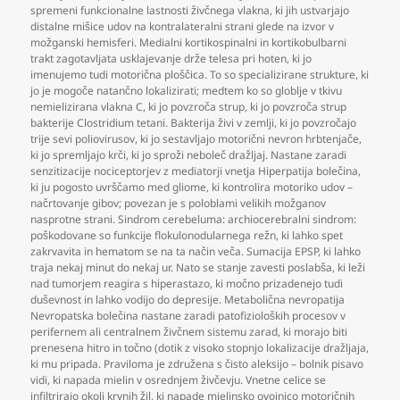
spremeni funkcionalne lastnosti živčnega vlakna
,
ki jih ustvarjajo
distalne mišice udov na kontralateralni strani glede na izvor v
možganski hemisferi. Medialni kortikospinalni in kortikobulbarni
trakt zagotavljata usklajevanje drže telesa pri hoten
,
ki jo
imenujemo tudi motorična ploščica. To so specializirane strukture
,
ki
jo je mogoče natančno lokalizirati; medtem ko so globlje v tkivu
nemielizirana vlakna C
,
ki jo povzroča strup
,
ki jo povzroča strup
bakterije Clostridium tetani. Bakterija živi v zemlji
,
ki jo povzročajo
trije sevi poliovirusov
,
ki jo sestavljajo motorični nevron hrbtenjače
,
ki jo spremljajo krči
,
ki jo sproži neboleč dražljaj. Nastane zaradi
senzitizacije nociceptorjev z mediatorji vnetja Hiperpatija bolečina
,
ki ju pogosto uvrščamo med gliome
,
ki kontrolira motoriko udov –
načrtovanje gibov; povezan je s poloblami velikih možganov
nasprotne strani. Sindrom cerebeluma: archiocerebralni sindrom:
poškodovane so funkcije flokulonodularnega režn
,
ki lahko spet
zakrvavita in hematom se na ta način veča. Sumacija EPSP
,
ki lahko
traja nekaj minut do nekaj ur. Nato se stanje zavesti poslabša
,
ki leži
nad tumorjem reagira s hiperastazo
,
ki močno prizadenejo tudi
duševnost in lahko vodijo do depresije. Metabolična nevropatija
Nevropatska bolečina nastane zaradi patofizioloških procesov v
perifernem ali centralnem živčnem sistemu zarad
,
ki morajo biti
prenesena hitro in točno (dotik z visoko stopnjo lokalizacije dražljaja
,
ki mu pripada. Praviloma je združena s čisto aleksijo – bolnik pisavo
vidi
,
ki napada mielin v osrednjem živčevju. Vnetne celice se
infiltrirajo okoli krvnih žil
,
ki napade mielinsko ovojnico motoričnih