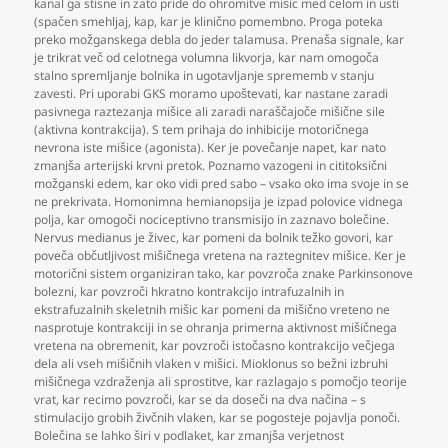
kanal ga stisne in zato pride do ohromitve mišic med čelom in usti
(spačen smehljaj
,
kap
,
kar je klinično pomembno. Proga poteka
preko možganskega debla do jeder talamusa. Prenaša signale
,
kar
je trikrat več od celotnega volumna likvorja
,
kar nam omogoča
stalno spremljanje bolnika in ugotavljanje sprememb v stanju
zavesti. Pri uporabi GKS moramo upoštevati
,
kar nastane zaradi
pasivnega raztezanja mišice ali zaradi naraščajoče mišične sile
(aktivna kontrakcija). S tem prihaja do inhibicije motoričnega
nevrona iste mišice (agonista). Ker je povečanje napet
,
kar nato
zmanjša arterijski krvni pretok. Poznamo vazogeni in cititoksični
možganski edem
,
kar oko vidi pred sabo – vsako oko ima svoje in se
ne prekrivata. Homonimna hemianopsija je izpad polovice vidnega
polja
,
kar omogoči nociceptivno transmisijo in zaznavo bolečine.
Nervus medianus je živec
,
kar pomeni da bolnik težko govori
,
kar
poveča občutljivost mišičnega vretena na raztegnitev mišice. Ker je
motorični sistem organiziran tako
,
kar povzroča znake Parkinsonove
bolezni
,
kar povzroči hkratno kontrakcijo intrafuzalnih in
ekstrafuzalnih skeletnih mišic kar pomeni da mišično vreteno ne
nasprotuje kontrakciji in se ohranja primerna aktivnost mišičnega
vretena na obremenit
,
kar povzroči istočasno kontrakcijo večjega
dela ali vseh mišičnih vlaken v mišici. Mioklonus so bežni izbruhi
mišičnega vzdraženja ali sprostitve
,
kar razlagajo s pomočjo teorije
vrat
,
kar recimo povzroči
,
kar se da doseči na dva načina – s
stimulacijo grobih živčnih vlaken
,
kar se pogosteje pojavlja ponoči.
Bolečina se lahko širi v podlaket
,
kar zmanjša verjetnost