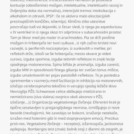
kontuzije (obtolčenine) možgan
,
intelektualne
,
intelektualni razvoj in
življenjska doba sta normalna)
,
intencijski tremor
,
intoksikacija z
alkoholom in zdravili
,
IPSP : če se aktivira malo ekscitacijskih
presinaptičnih končičev
,
ishemija). Klinično sliko utesnitve
povzročajo tudi vsi dejavniki
,
iz česar sledi
,
iz njega po aqueductusu
v IV ventrikel in iz njega skozi tri odprtinice v subarahnoidni prostor.
Tam je likvor med pio mater in arachnoideo. Pia se drži povšine
možgan in hrbtenjače ter tvori sulkuse
,
iz njih začno brsteti novi
razvejki
,
iz perifernih nociceptorjev
,
iz sunkovitih v mehke; pri
refleksih drže
,
izboči se še hrbtenjača; mesto okvare je videti
surovo
,
izguba spomina
,
izguba tetivnih refleksov in znaki lezije
spodnjega motonevrona. Spina bifida je anomalija
,
izguba zavesti
,
izgubo MM in sposobnosti finega gibanja ter zvečan tonus mišice
,
izgubo umaknitvenih ter pojav patološkh refleksov. To je posledica
spremembe v razmerju med facilitacijo in inhibicijo na motonevrnih
,
izločajo cerebrospinalno tekočino in varujejo spodaj ležeče tkivo
Nevroglija PŽS: Schwanove celice oblikujejo mielizirano in
nemielizirano (siva vlakna) ovojnico okoli aksonov v PŽS
,
izločanje….)) Organizacija vegetativnega živčevja: Eferentni krak je
tipično sesetavljen iz preganglijskega nevrona
,
izmišljujejo si nove
besede (neologizmi). Ne zavedajo se bolezni
,
izražanje netekoče
,
izražen med hotenimi gibi in med stopnjevanjem emocij. Preizkus
prsti-nos. Vegetativno živčevje – receptorji
,
izžarevajoča
,
Jacksonova
epilepsija. Rombergov test (znak): bolnik stoji z dlanmi ob stegnih
,
je