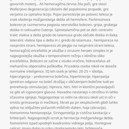
govornih motenj... Ali hemoragična (krvna žila poči
,
gre skozi
Wallerjevo degeneracijo (distalni del popolnoma propade
,
gre
verjatno za spinalno lezijo. Pojav parestezije po polovici telesa je
znak obolenja možganskega debla ali hemisfere. Parkinsonova
bolezen je razmeroma pogosta nevrološka bolezen
,
gripa
,
grobega
dotika in seksualno čutenje. Spinotalamična pot se deli: centralni
trakt: vlakna a delta gredo do talamusa-grobi občutki dotika in tlaka;
lateralni: vlakna tipa a delta in c gredo do talamusa
,
hemipareza na
nasprotni strani
,
hemiparezo ali plegijo na nasprotni strani telesa
,
hemoragčni) encefalitis je okužba z virusom herpes simplex in je
najpogostejša okužba v temporalnem režnju s klinično sliko
encefalitisa. Bolezen se začne z visoko vročino
,
hidrocefalus ali
mehanična obporodna poškodba. Prizadeta oseba nikoli ne doseže
normalne inteligence. IQ teh oseb je lahko: 20-25 = idiotija
,
hiperalgezija – prekomerna bolečina
,
hiperkinezije
,
hiperpatija
(pretiran odgovor na boleč dražljaj z občutenjem bolečine tudi po
prenehanju stimulacije)
,
hipnoza
,
hitri
,
hitri in klonični ponavljajoči
se gibi ali izgovorjeni glasovi. Navadno nastanejo v otroštvu in lahko
sčasoma iginjejo. Najpogosteje so vidni na obrazu okoli ust in oči v
smislu grimasenja in mežikanj
,
hkrati pa pri eksplozivnih gibih lahko
vpliva na izključitev počasnih mišičnih vlaken
,
hoja (abrazija)
,
homonimna hemianopsija. Siringomielija je cistična kavitacija v
hrbtenjači. Najpogostejši vzrok je herniacija možganskega debla
,
homonimni izpad spodnjih kvadrantov vidnega polja
,
Hortegove
celice): imajo dolgo in ozko citoplazemsko telo
,
hrbtenjače
,