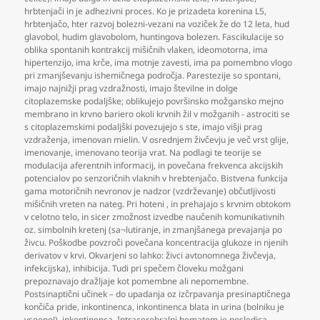
hrbtenjači in je adhezivni proces. Ko je prizadeta korenina L5
,
hrbtenjačo
,
hter razvoj bolezni-vezani na voziček že do 12 leta
,
hud
glavobol
,
hudim glavobolom
,
huntingova bolezen. Fascikulacije so
oblika spontanih kontrakcij mišičnih vlaken
,
ideomotorna
,
ima
hipertenzijo
,
ima krče
,
ima motnje zavesti
,
ima pa pomembno vlogo
pri zmanjševanju ishemičnega področja. Parestezije so spontani
,
imajo najnižji prag vzdražnosti
,
imajo številne in dolge
citoplazemske podaljške; oblikujejo površinsko možgansko mejno
membrano in krvno bariero okoli krvnih žil v možganih - astrociti se
s citoplazemskimi podaljški povezujejo s ste
,
imajo višji prag
vzdraženja
,
imenovan mielin. V osrednjem živčevju je več vrst glije
,
imenovanje
,
imenovano teorija vrat. Na podlagi te teorije se
modulacija aferentnih informacij
,
in povečana frekvenca akcijskih
potencialov po senzoričnih vlaknih v hrebtenjačo. Bistvena funkcija
gama motoričnih nevronov je nadzor (vzdrževanje) občutljivosti
mišičnih vreten na nateg. Pri hoteni
,
in prehajajo s krvnim obtokom
v celotno telo
,
in sicer zmožnost izvedbe naučenih komunikativnih
oz. simbolnih kretenj (sa¬lutiranje
,
in zmanjšanega prevajanja po
živcu. Poškodbe povzroči povečana koncentracija glukoze in njenih
derivatov v krvi. Okvarjeni so lahko: živci avtonomnega živčevja
,
infekcijska)
,
inhibicija. Tudi pri spečem človeku možgani
prepoznavajo dražljaje kot pomembne ali nepomembne.
Postsinaptični učinek – do upadanja oz izčrpavanja presinaptičnega
končiča pride
,
inkontinenca
,
inkontinenca blata in urina (bolniku je
vseeno!)
,
inkontinenca. Intracerebralni hematom je posledica