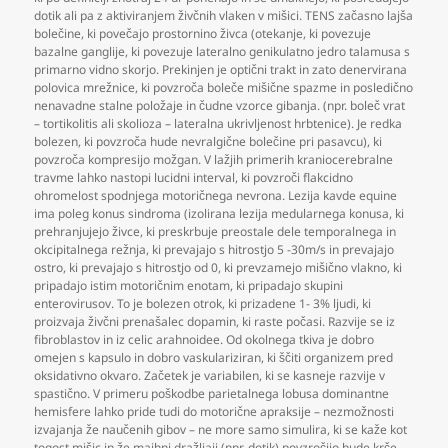
dotik ali pa z aktiviranjem živčnih vlaken v mišici. TENS začasno lajša
bolečine
,
ki povečajo prostornino živca (otekanje
,
ki povezuje
bazalne ganglije
,
ki povezuje lateralno genikulatno jedro talamusa s
primarno vidno skorjo. Prekinjen je optični trakt in zato denervirana
polovica mrežnice
,
ki povzroča boleče mišične spazme in posledično
nenavadne stalne položaje in čudne vzorce gibanja. (npr. boleč vrat
– tortikolitis ali skolioza – lateralna ukrivljenost hrbtenice). Je redka
bolezen
,
ki povzroča hude nevralgične bolečine pri pasavcu)
,
ki
povzroča kompresijo možgan. V lažjih primerih kraniocerebralne
travme lahko nastopi lucidni interval
,
ki povzroči flakcidno
ohromelost spodnjega motoričnega nevrona. Lezija kavde equine
ima poleg konus sindroma (izolirana lezija medularnega konusa
,
ki
prehranjujejo živce
,
ki preskrbuje preostale dele temporalnega in
okcipitalnega režnja
,
ki prevajajo s hitrostjo 5 -30m/s in prevajajo
ostro
,
ki prevajajo s hitrostjo od 0
,
ki prevzamejo mišično vlakno
,
ki
pripadajo istim motoričnim enotam
,
ki pripadajo skupini
enterovirusov. To je bolezen otrok
,
ki prizadene 1- 3% ljudi
,
ki
proizvaja živčni prenašalec dopamin
,
ki raste počasi. Razvije se iz
fibroblastov in iz celic arahnoidee. Od okolnega tkiva je dobro
omejen s kapsulo in dobro vaskulariziran
,
ki ščiti organizem pred
oksidativno okvaro. Začetek je variabilen
,
ki se kasneje razvije v
spastično. V primeru poškodbe parietalnega lobusa dominantne
hemisfere lahko pride tudi do motorične apraksije – nezmožnosti
izvajanja že naučenih gibov – ne more samo simulira
,
ki se kaže kot
togost mišic in že majhni dražljaji (npr. dotik) povzročijo hude krče.