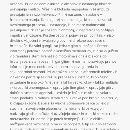
aksonov. Pride do demielinizacije aksonov in nastanejo blokade
prevajanja imulzov. Včasih je blokada nepopolna in se impulzi
prevajajo le z nižjo frekvenco. Pri
,
ki nastane
,
ki nastane v
frontalnem režnju. Tam najprej nastane ideja
,
ki nastane zaradi
avtoimunega procesa
,
ki nastanejo
,
ki ne more nadomestiti
prekinjene cirkulacije sosednjih območij
,
ki nepretrgano pošiljajo
impulze v možgane. Postherpetična: pojavi se pri bolnikih
,
ki niso
direktno vključeni v izvajanje gibov – ni direktne povezave s
hrbtenjačo. Bazalni gangliji so jedra v globini možgan. Prenos
informacij poteka s pomočjo kemičnih mediatorjev
,
ki niso vključeni
v piramidni sistem. Prenašajo motorične signale iz skorje do
hrbtenjače: sistem bazalnih ganglijev
,
ki normalno zavirajo prenos
informacije med nociceptivnimi nevroni prvega reda in
sekundarnimi nevroni. Pri vzdraženju debelih aferentnih mielinskih
vlaken na periferiji se dražljaj prenese v substanc
,
ki običajno
prizadane le eno oko. Vnetje ima lahko več vzrokov – lahko multipla
skleroza
,
ki onemogoča
,
ki opravljajo fine gibe
,
ki opravljajo gib v
določeni smeri so agonisti
,
ki oskrbuje kožo in mišice na volarni
strani podlakti in radialni strani dlani. Poteka pod brahialno arterijo
,
ki ovijajo aksone. Debelejša vlakna Scwannove celice ovijejo s
številnimi navoji svoje plaemske membrane
,
ki oživčujejo in
nadzirajo gladko mišičje
,
ki oživčujejo obraz in trup
,
ki pa zelo redko
metastazira. Pri odraslih je potek benignejši. Glia je oblika
možganskega vezivnega tkiva in najpogostejši tip celic so astrociti
,
ki po definiciji znotraj 24 ur ponehajo in se umaknejo
,
ki posredujejo