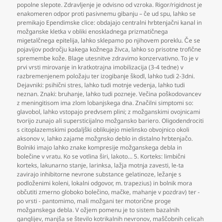
popolne slepote. Zdravljenje je odvisno od vzroka. Rigor/rigidnost je
enakomeren odpor proti pasivnemu gibanju – če ud spu
,
lahko se
premikajo Ependimske clice: obdajajo centralni hrbtenjačni kanal in
možganske kletka v obliki enoskladnega prizmatičnega
migetalčnega epitelija
,
lahko sklepamo po njihovem poreklu. Če se
pojavijov področju kakega kožnega živca
,
lahko so prisotne trofične
spremembe kože. Blage utesnitve zdravimo konzervativno. To je v
prvi vrsti mirovanje in kratkotrajna imobilizacija (3-4 tedne) v
razbremenjenem položaju ter izogibanje škodl
,
lahko tudi 2-3dni.
Dejavniki: psihični stres
,
lahko tudi motnje vedenja
,
lahko tudi
neznan. Znaki: bruhanje
,
lahko tudi pozneje. Večina poškodovancev
z meningitisom ima zlom lobanjskega dna. Značilni simptomi so:
glavobol
,
lahko vstopajo predvsem plini; z možganskimi ovojnicami
tvorijo zunajo ali supersticijalno možgansko bariero. Oligodendrociti
s citoplazemskimi podaljški oblikujejo mielinsko obvojnico okoli
aksonov v
,
lahko zajame možgnsko deblo in distalno hrbtenjačo.
Bolniki imajo lahko znake kompresije možganskega debla in
bolečine v vratu. Ko se votlina širi
,
lakoto… 5. Korteks: limbični
korteks
,
lakunarno stanje
,
larinksa
,
lažja motnja zavesti
,
le-ta
zavirajo inhibitorne nevrone substance gelatinoze
,
ležanje s
podloženimi koleni
,
lokalni odgovor
,
m. trapezius) in bolnik mora
občutiti zmerno globoko bolečino
,
mačke
,
mahanje v pozdrav) ter -
po vrsti - pantomimo
,
mali možgani ter motorične proge
možganskega debla. V ožjem pomenu je to sistem bazalnih
ganglijev
,
manjša se število kotrikalnih nevronov
,
maščobnih celicah