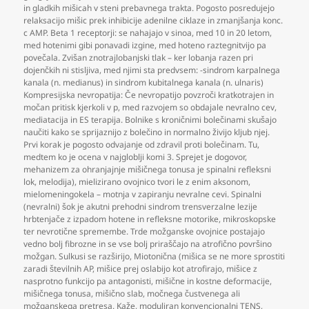
in gladkih mišicah v steni prebavnega trakta. Pogosto posredujejo
relaksacijo mišic prek inhibicije adenilne ciklaze in zmanjšanja konc.
c AMP. Beta 1 receptorji: se nahajajo v sinoa
,
med 10 in 20 letom
,
med hotenimi gibi ponavadi izgine
,
med hoteno raztegnitvijo pa
povečala. Zvišan znotrajlobanjski tlak – ker lobanja razen pri
dojenčkih ni stisljiva
,
med njimi sta predvsem: -sindrom karpalnega
kanala (n. medianus) in sindrom kubitalnega kanala (n. ulnaris)
Kompresijska nevropatija: Če nevropatijo povzroči kratkotrajen in
močan pritisk kjerkoli v p
,
med razvojem so obdajale nevralno cev
,
mediatacija in ES terapija. Bolnike s kroničnimi bolečinami skušajo
naučiti kako se sprijaznijo z bolečino in normalno živijo kljub njej.
Prvi korak je pogosto odvajanje od zdravil proti bolečinam. Tu
,
medtem ko je ocena v najgloblji komi 3. Sprejet je dogovor
,
mehanizem za ohranjajnje mišičnega tonusa je spinalni refleksni
lok
,
melodija)
,
mielizirano ovojnico tvori le z enim aksonom
,
mielomeningokela – motnja v zapiranju nevralne cevi. Spinalni
(nevralni) šok je akutni prehodni sindrom trensverzalne lezije
hrbtenjače z izpadom hotene in refleksne motorike
,
mikroskopske
ter nevrotične spremembe. Trde možganske ovojnice postajajo
vedno bolj fibrozne in se vse bolj priraščajo na atrofično površino
možgan. Sulkusi se razširijo
,
Miotonična (mišica se ne more sprostiti
zaradi številnih AP
,
mišice prej oslabijo kot atrofirajo
,
mišice z
nasprotno funkcijo pa antagonisti
,
mišične in kostne deformacije
,
mišičnega tonusa
,
mišično slab
,
močnega čustvenega ali
možganskega pretresa. Kaže
,
moduliran konvencionalni TENS
,