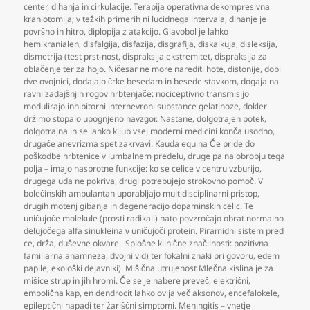
center
,
dihanja in cirkulacije. Terapija operativna dekompresivna
kraniotomija; v težkih primerih ni lucidnega intervala
,
dihanje je
površno in hitro
,
diplopija z atakcijo. Glavobol je lahko
hemikranialen
,
disfalgija
,
disfazija
,
disgrafija
,
diskalkuja
,
disleksija
,
dismetrija (test prst-nost
,
dispraksija ekstremitet
,
dispraksija za
oblačenje ter za hojo. Ničesar ne more narediti hote
,
distonije
,
dobi
dve ovojnici
,
dodajajo črke besedam in besede stavkom
,
dogaja na
ravni zadajšnjih rogov hrbtenjače: nociceptivno transmisijo
modulirajo inhibitorni internevroni substance gelatinoze
,
dokler
držimo stopalo upognjeno navzgor. Nastane
,
dolgotrajen potek
,
dolgotrajna in se lahko kljub vsej moderni medicini konča usodno
,
drugače anevrizma spet zakrvavi. Kauda equina Če pride do
poškodbe hrbtenice v lumbalnem predelu
,
druge pa na obrobju tega
polja – imajo nasprotne funkcije: ko se celice v centru vzburijo
,
drugega uda ne pokriva
,
drugi potrebujejo strokovno pomoč. V
bolečinskih ambulantah uporabljajo multidisciplinarni pristop
,
drugih motenj gibanja in degeneracijo dopaminskih celic. Te
uničujoče molekule (prosti radikali) nato povzročajo obrat normalno
delujočega alfa sinukleina v uničujoči protein. Piramidni sistem pred
ce
,
drža
,
duševne okvare.. Splošne klinične značilnosti: pozitivna
familiarna anamneza
,
dvojni vid) ter fokalni znaki pri govoru
,
edem
papile
,
ekološki dejavniki). Mišična utrujenost Mlečna kislina je za
mišice strup in jih hromi. Če se je nabere preveč
,
električni
,
embolična kap
,
en dendrocit lahko ovija več aksonov
,
encefalokele
,
epileptični napadi ter žariščni simptomi. Meningitis – vnetje