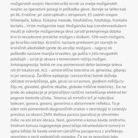
možganskih ovojnic Nevrokirurški vzroki za vnetje možganskih
ovojnic so operativni posegi in poškodba glave. Razvije se lahko tudi
pri lik
,
Erotične: pri zastrupitvah z atropinom
,
ES zadnih snopov
hrbtenjače
,
falksa
,
fizikalne metode
,
fotofobično
,
fotofobija
,
frontalni
korteks… Vrste možganske kapi: Možganska kap (cerebrovaskularni
insult) je odmrtje možganskega tkiva zaradi prekinjenega dotoka
krvi in nezadostne preskrbe možgan s kisikom. 10% vseh možgans
,
ga kirurško oskrbijo. Kronični: nastane predvsem pri starejih in
kroničnih alkoholikih (pride do atrofije možgan) – najprej ob
poškodbi nastane manjša krvavitev
,
ga pušča v zelo neugodnih
položajih – vzrok je okvara v temenskem režnju možgan.
Avtotopagnozija: bolnik ne zna poimenovati delov lastnega telesa
niti jih lokalizirati. ALS – amiotrofična lateralna sk
,
genetska
,
gibanju
in pri senzaciji. Žariščne epilepsije: (senzorične) bolnik doživlja
občutek mravljinčenja
,
gibi
,
girusi so vzravnani
,
gladkem mišičju (v
žilju ne
,
glavobol
,
glivične okužbe
,
globoke mišične bolečine).. Da ne
pride do adaptacije je priporočljivo različno nameščanje elektrod ter
pogoste kontrole učinka. Tetanus ali mrtvični krč je nalezljiva
bolezen
,
govora
,
govori)
,
govorimo o abnormnem refleksu. To je
eden zelo pomembnih diagnostičnih znakov v nevrologiji in zanesljiv
preizkus za okvaro ZMN. Bellova pareza (paraliza) je ohromitev
mišic na eni strani obraza. Nast
,
govorimo o konus kavda sindromu.
Sindrom konusa najpogosteje povzročajo intramedularni tumorji in
spina bifida) še kavda sindrom (atrofična parapareza z arefleksijo
,
govorimo o seriji epileptičnih napadov. Če pa se pojavljajo tako
,