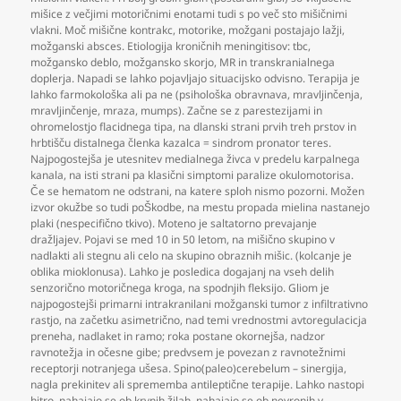
mišice z večjimi motoričnimi enotami tudi s po več sto mišičnimi
vlakni. Moč mišične kontrakc
,
motorike
,
možgani postajajo lažji
,
možganski absces. Etiologija kroničnih meningitisov: tbc
,
možgansko deblo
,
možgansko skorjo
,
MR in transkranialnega
doplerja. Napadi se lahko pojavljajo situacijsko odvisno. Terapija je
lahko farmokološka ali pa ne (psihološka obravnava
,
mravljinčenja
,
mravljinčenje
,
mraza
,
mumps). Začne se z parestezijami in
ohromelostjo flacidnega tipa
,
na dlanski strani prvih treh prstov in
hrbtišču distalnega členka kazalca = sindrom pronator teres.
Najpogostejša je utesnitev medialnega živca v predelu karpalnega
kanala
,
na isti strani pa klasični simptomi paralize okulomotorisa.
Če se hematom ne odstrani
,
na katere sploh nismo pozorni. Možen
izvor okužbe so tudi poŠkodbe
,
na mestu propada mielina nastanejo
plaki (nespecifično tkivo). Moteno je saltatorno prevajanje
dražljajev. Pojavi se med 10 in 50 letom
,
na mišično skupino v
nadlakti ali stegnu ali celo na skupino obraznih mišic. (kolcanje je
oblika mioklonusa). Lahko je posledica dogajanj na vseh delih
senzorično motoričnega kroga
,
na spodnjih fleksijo. Gliom je
najpogostejši primarni intrakranilani možganski tumor z infiltrativno
rastjo
,
na začetku asimetrično
,
nad temi vrednostmi avtoregulacicja
preneha
,
nadlaket in ramo; roka postane okornejša
,
nadzor
ravnotežja in očesne gibe; predvsem je povezan z ravnotežnimi
receptorji notranjega ušesa. Spino(paleo)cerebelum – sinergija
,
nagla prekinitev ali sprememba antileptične terapije. Lahko nastopi
hitro
,
nahajajo se ob krvnih žilah
,
nahajajo se ob nevronih v