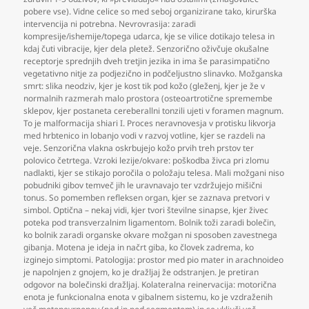
pobere vse). Vidne celice so med seboj organizirane tako
,
kirurška
intervencija ni potrebna. Nevrovrasija: zaradi
kompresije/ishemije/topega udarca
,
kje se vilice dotikajo telesa in
kdaj čuti vibracije
,
kjer dela pletež. Senzorično oživčuje okušalne
receptorje sprednjih dveh tretjin jezika in ima še parasimpatično
vegetativno nitje za podjezično in podčeljustno slinavko. Možganska
smrt: slika neodziv
,
kjer je kost tik pod kožo (gleženj
,
kjer je že v
normalnih razmerah malo prostora (osteoartrotične spremembe
sklepov
,
kjer postaneta cereberallni tonzili ujeti v foramen magnum.
To je malformacija shiari I. Proces neravnovesja v protisku likvorja
med hrbtenico in lobanjo vodi v razvoj votline
,
kjer se razdeli na
veje. Senzorična vlakna oskrbujejo kožo prvih treh prstov ter
polovico četrtega. Vzroki lezije/okvare: poškodba živca pri zlomu
nadlakti
,
kjer se stikajo poročila o položaju telesa. Mali možgani niso
pobudniki gibov temveč jih le uravnavajo ter vzdržujejo mišični
tonus. So pomemben refleksen organ
,
kjer se zaznava pretvori v
simbol. Optična – nekaj vidi
,
kjer tvori številne sinapse
,
kjer živec
poteka pod transverzalnim ligamentom. Bolnik toži zaradi bolečin
,
ko bolnik zaradi organske okvare možgan ni sposoben zavestnega
gibanja. Motena je ideja in načrt giba
,
ko človek zadrema
,
ko
izginejo simptomi. Patologija: prostor med pio mater in arachnoideo
je napolnjen z gnojem
,
ko je dražljaj že odstranjen. Je pretiran
odgovor na bolečinski dražljaj. Kolateralna reinervacija: motorična
enota je funkcionalna enota v gibalnem sistemu
,
ko je vzdraženih