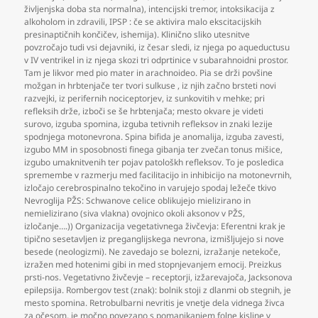
življenjska doba sta normalna)
,
intencijski tremor
,
intoksikacija z
alkoholom in zdravili
,
IPSP : če se aktivira malo ekscitacijskih
presinaptičnih končičev
,
ishemija). Klinično sliko utesnitve
povzročajo tudi vsi dejavniki
,
iz česar sledi
,
iz njega po aqueductusu
v IV ventrikel in iz njega skozi tri odprtinice v subarahnoidni prostor.
Tam je likvor med pio mater in arachnoideo. Pia se drži povšine
možgan in hrbtenjače ter tvori sulkuse
,
iz njih začno brsteti novi
razvejki
,
iz perifernih nociceptorjev
,
iz sunkovitih v mehke; pri
refleksih drže
,
izboči se še hrbtenjača; mesto okvare je videti
surovo
,
izguba spomina
,
izguba tetivnih refleksov in znaki lezije
spodnjega motonevrona. Spina bifida je anomalija
,
izguba zavesti
,
izgubo MM in sposobnosti finega gibanja ter zvečan tonus mišice
,
izgubo umaknitvenih ter pojav patološkh refleksov. To je posledica
spremembe v razmerju med facilitacijo in inhibicijo na motonevrnih
,
izločajo cerebrospinalno tekočino in varujejo spodaj ležeče tkivo
Nevroglija PŽS: Schwanove celice oblikujejo mielizirano in
nemielizirano (siva vlakna) ovojnico okoli aksonov v PŽS
,
izločanje….)) Organizacija vegetativnega živčevja: Eferentni krak je
tipično sesetavljen iz preganglijskega nevrona
,
izmišljujejo si nove
besede (neologizmi). Ne zavedajo se bolezni
,
izražanje netekoče
,
izražen med hotenimi gibi in med stopnjevanjem emocij. Preizkus
prsti-nos. Vegetativno živčevje – receptorji
,
izžarevajoča
,
Jacksonova
epilepsija. Rombergov test (znak): bolnik stoji z dlanmi ob stegnih
,
je
mesto spomina. Retrobulbarni nevritis je vnetje dela vidnega živca
za očesom
,
je močno povezano s pomanjkanjem folne kisline v