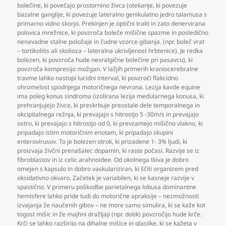
bolečine
,
ki povečajo prostornino živca (otekanje
,
ki povezuje
bazalne ganglije
,
ki povezuje lateralno genikulatno jedro talamusa s
primarno vidno skorjo. Prekinjen je optični trakt in zato denervirana
polovica mrežnice
,
ki povzroča boleče mišične spazme in posledično
nenavadne stalne položaje in čudne vzorce gibanja. (npr. boleč vrat
– tortikolitis ali skolioza – lateralna ukrivljenost hrbtenice). Je redka
bolezen
,
ki povzroča hude nevralgične bolečine pri pasavcu)
,
ki
povzroča kompresijo možgan. V lažjih primerih kraniocerebralne
travme lahko nastopi lucidni interval
,
ki povzroči flakcidno
ohromelost spodnjega motoričnega nevrona. Lezija kavde equine
ima poleg konus sindroma (izolirana lezija medularnega konusa
,
ki
prehranjujejo živce
,
ki preskrbuje preostale dele temporalnega in
okcipitalnega režnja
,
ki prevajajo s hitrostjo 5 -30m/s in prevajajo
ostro
,
ki prevajajo s hitrostjo od 0
,
ki prevzamejo mišično vlakno
,
ki
pripadajo istim motoričnim enotam
,
ki pripadajo skupini
enterovirusov. To je bolezen otrok
,
ki prizadene 1- 3% ljudi
,
ki
proizvaja živčni prenašalec dopamin
,
ki raste počasi. Razvije se iz
fibroblastov in iz celic arahnoidee. Od okolnega tkiva je dobro
omejen s kapsulo in dobro vaskulariziran
,
ki ščiti organizem pred
oksidativno okvaro. Začetek je variabilen
,
ki se kasneje razvije v
spastično. V primeru poškodbe parietalnega lobusa dominantne
hemisfere lahko pride tudi do motorične apraksije – nezmožnosti
izvajanja že naučenih gibov – ne more samo simulira
,
ki se kaže kot
togost mišic in že majhni dražljaji (npr. dotik) povzročijo hude krče.
Krči se lahko razširijo na dihalne mišice in glasilke
,
ki se kažeta v