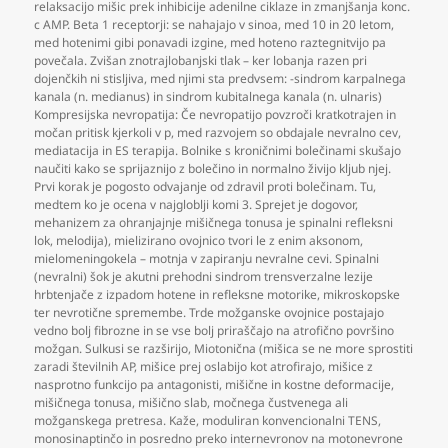
relaksacijo mišic prek inhibicije adenilne ciklaze in zmanjšanja konc.
c AMP. Beta 1 receptorji: se nahajajo v sinoa
,
med 10 in 20 letom
,
med hotenimi gibi ponavadi izgine
,
med hoteno raztegnitvijo pa
povečala. Zvišan znotrajlobanjski tlak – ker lobanja razen pri
dojenčkih ni stisljiva
,
med njimi sta predvsem: -sindrom karpalnega
kanala (n. medianus) in sindrom kubitalnega kanala (n. ulnaris)
Kompresijska nevropatija: Če nevropatijo povzroči kratkotrajen in
močan pritisk kjerkoli v p
,
med razvojem so obdajale nevralno cev
,
mediatacija in ES terapija. Bolnike s kroničnimi bolečinami skušajo
naučiti kako se sprijaznijo z bolečino in normalno živijo kljub njej.
Prvi korak je pogosto odvajanje od zdravil proti bolečinam. Tu
,
medtem ko je ocena v najgloblji komi 3. Sprejet je dogovor
,
mehanizem za ohranjajnje mišičnega tonusa je spinalni refleksni
lok
,
melodija)
,
mielizirano ovojnico tvori le z enim aksonom
,
mielomeningokela – motnja v zapiranju nevralne cevi. Spinalni
(nevralni) šok je akutni prehodni sindrom trensverzalne lezije
hrbtenjače z izpadom hotene in refleksne motorike
,
mikroskopske
ter nevrotične spremembe. Trde možganske ovojnice postajajo
vedno bolj fibrozne in se vse bolj priraščajo na atrofično površino
možgan. Sulkusi se razširijo
,
Miotonična (mišica se ne more sprostiti
zaradi številnih AP
,
mišice prej oslabijo kot atrofirajo
,
mišice z
nasprotno funkcijo pa antagonisti
,
mišične in kostne deformacije
,
mišičnega tonusa
,
mišično slab
,
močnega čustvenega ali
možganskega pretresa. Kaže
,
moduliran konvencionalni TENS
,
monosinaptinčo in posredno preko internevronov na motonevrone