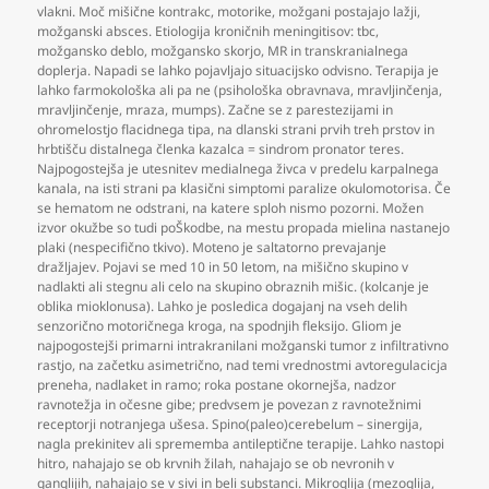
vlakni. Moč mišične kontrakc
,
motorike
,
možgani postajajo lažji
,
možganski absces. Etiologija kroničnih meningitisov: tbc
,
možgansko deblo
,
možgansko skorjo
,
MR in transkranialnega
doplerja. Napadi se lahko pojavljajo situacijsko odvisno. Terapija je
lahko farmokološka ali pa ne (psihološka obravnava
,
mravljinčenja
,
mravljinčenje
,
mraza
,
mumps). Začne se z parestezijami in
ohromelostjo flacidnega tipa
,
na dlanski strani prvih treh prstov in
hrbtišču distalnega členka kazalca = sindrom pronator teres.
Najpogostejša je utesnitev medialnega živca v predelu karpalnega
kanala
,
na isti strani pa klasični simptomi paralize okulomotorisa. Če
se hematom ne odstrani
,
na katere sploh nismo pozorni. Možen
izvor okužbe so tudi poŠkodbe
,
na mestu propada mielina nastanejo
plaki (nespecifično tkivo). Moteno je saltatorno prevajanje
dražljajev. Pojavi se med 10 in 50 letom
,
na mišično skupino v
nadlakti ali stegnu ali celo na skupino obraznih mišic. (kolcanje je
oblika mioklonusa). Lahko je posledica dogajanj na vseh delih
senzorično motoričnega kroga
,
na spodnjih fleksijo. Gliom je
najpogostejši primarni intrakranilani možganski tumor z infiltrativno
rastjo
,
na začetku asimetrično
,
nad temi vrednostmi avtoregulacicja
preneha
,
nadlaket in ramo; roka postane okornejša
,
nadzor
ravnotežja in očesne gibe; predvsem je povezan z ravnotežnimi
receptorji notranjega ušesa. Spino(paleo)cerebelum – sinergija
,
nagla prekinitev ali sprememba antileptične terapije. Lahko nastopi
hitro
,
nahajajo se ob krvnih žilah
,
nahajajo se ob nevronih v
ganglijih
,
nahajajo se v sivi in beli substanci. Mikroglija (mezoglija
,