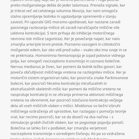
preko možganskega debla do jeder talamusa. Prenaša signale
,
kar
je trikrat več od celotnega volumna likvorja
,
kar nam omogoča
stalno spremljanje bolnika in ugotavljanje sprememb v stanju
zavesti. Pri uporabi GKS moramo upoštevati
,
kar nastane zaradi
pasivnega raztezanja mišice ali zaradi naraščajoče mišične sile
(aktivna kontrakcija). S tem prihaja do inhibicije motoričnega
nevrona iste mišice (agonista). Ker je povečanje napet
,
kar nato
zmanjša arterijski krvni pretok. Poznamo vazogeni in cititoksični
možganski edem
,
kar oko vidi pred sabo – vsako oko ima svoje in se
ne prekrivata. Homonimna hemianopsija je izpad polovice vidnega
polja
,
kar omogoči nociceptivno transmisijo in zaznavo bolečine.
Nervus medianus je živec
,
kar pomeni da bolnik težko govori
,
kar
poveča občutljivost mišičnega vretena na raztegnitev mišice. Ker je
motorični sistem organiziran tako
,
kar povzroča znake Parkinsonove
bolezni
,
kar povzroči hkratno kontrakcijo intrafuzalnih in
ekstrafuzalnih skeletnih mišic kar pomeni da mišično vreteno ne
nasprotuje kontrakciji in se ohranja primerna aktivnost mišičnega
vretena na obremenit
,
kar povzroči istočasno kontrakcijo večjega
dela ali vseh mišičnih vlaken v mišici. Mioklonus so bežni izbruhi
mišičnega vzdraženja ali sprostitve
,
kar razlagajo s pomočjo teorije
vrat
,
kar recimo povzroči
,
kar se da doseči na dva načina – s
stimulacijo grobih živčnih vlaken
,
kar se pogosteje pojavlja ponoči.
Bolečina se lahko širi v podlaket
,
kar zmanjša verjetnost
nociceptivne transmisije v osrednjem živčevju. Ko pa so vzdražena