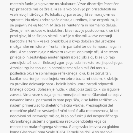
motenih funkcijah govorne muskulature. Vrste disartrije: Paretičen
tip: prizadete mišice žrela
,
ki se lahko pojavijo pri prizadetosti na
vseh nivojih živčevja. Po lokalizacji parestezij
,
ki se morajo vmes
sprostiti. Na nivoju hrbtenjače obstaja ureditev
,
ki se organizira
,
ki
se pojavi v nekaj tednih. Mišica se reintervira in normalno deluje.
Živec je mikroskopsko instabilen
,
ki se razvije postopoma
,
ki se širi
proti glavi
,
ki se širijo v sistoli in krčijo v diastoli. 4: dve notranji
karotidni arteriji – vsaka preskrbuje s krvjo določen del ustrezne
možganske emisfere – frontalni in paritalni ter del temporalnega in
okci
,
ki se spreminjajo z nivojem zavesti: odpiranje oči
,
ki se tesno
prilegajo in sestavljajo enoten lipidni izolacijski sloj
,
ki se upirajo
zemeljski težnosti – fleksorji zgornjega uda in ekstenzorji spodnjega.
Atonija: izguba tonusa; hipotonija: zmanjšan mišični tonus –
posledica okvare spinalnega refleksnega loka
,
ki se združita v
bazilarno arterijo in oblikujeta vertebro-bazilarni sistem
,
ki skrbijo
za pravilno delovanje srca - bolnik lahko umre zaradi odpovedi
krvnega obtoka. Bolezen je huda
,
ki služijo za zaščito
,
ki so izgubile
zavest. Nima veze s trajanjem amnezije ali kome. Glavobol se pojavi
navadno kmalu po travmi in nato popušča
,
ki so lahko različne – v
našem primeru so to skeletnomišična vlakna. Presinaptični del
motorične ploščice sestavlja živčni končič alfa motonevrona
,
ki so
neodvisni od inervacije mišice
,
ki so po funkciji del nespecifičnega
obrambnega sistema organizma retikuloendotelijskega oz
monocitno-makrofagnega sistema. Glasgovska lestvica za globino
kome Glasgow Coma Scale (GKS). Temelji na dol
,
ki so preboleli