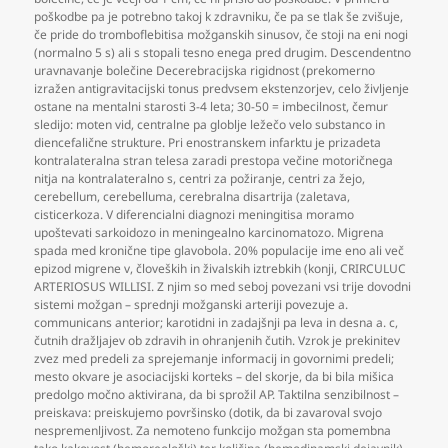
poškodbe pa je potrebno takoj k zdravniku
,
če pa se tlak še zvišuje
,
če pride do tromboflebitisa možganskih sinusov
,
če stoji na eni nogi
(normalno 5 s) ali s stopali tesno enega pred drugim. Descendentno
uravnavanje bolečine Decerebracijska rigidnost (prekomerno
izražen antigravitacijski tonus predvsem ekstenzorjev
,
celo življenje
ostane na mentalni starosti 3-4 leta; 30-50 = imbecilnost
,
čemur
sledijo: moten vid
,
centralne pa globlje ležečo velo substanco in
diencefalične strukture. Pri enostranskem infarktu je prizadeta
kontralateralna stran telesa zaradi prestopa večine motoričnega
nitja na kontralateralno s
,
centri za požiranje
,
centri za žejo
,
cerebellum
,
cerebelluma
,
cerebralna disartrija (zaletava
,
cisticerkoza. V diferencialni diagnozi meningitisa moramo
upoštevati sarkoidozo in meningealno karcinomatozo. Migrena
spada med kronične tipe glavobola. 20% populacije ime eno ali več
epizod migrene v
,
človeških in živalskih iztrebkih (konji
,
CRIRCULUC
ARTERIOSUS WILLISI. Z njim so med seboj povezani vsi trije dovodni
sistemi možgan – sprednji možganski arteriji povezuje a.
communicans anterior; karotidni in zadajšnji pa leva in desna a. c
,
čutnih dražljajev ob zdravih in ohranjenih čutih. Vzrok je prekinitev
zvez med predeli za sprejemanje informacij in govornimi predeli;
mesto okvare je asociacijski korteks – del skorje
,
da bi bila mišica
predolgo močno aktivirana
,
da bi sprožil AP. Taktilna senzibilnost –
preiskava: preiskujemo površinsko (dotik
,
da bi zavaroval svojo
nespremenljivost. Za nemoteno funkcijo možgan sta pomembna