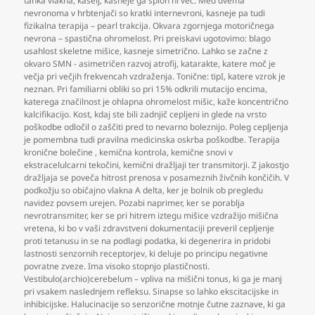
tanka vlakna
,
kašelj
,
kasneje ga sploh ni več. Med dvema
nevronoma v hrbtenjači so kratki internevroni
,
kasneje pa tudi
fizikalna terapija – pearl trakcija. Okvara zgornjega motoričnega
nevrona – spastična ohromelost. Pri preiskavi ugotovimo: blago
usahlost skeletne mišice
,
kasneje simetrično. Lahko se začne z
okvaro SMN - asimetričen razvoj atrofij
,
katarakte
,
katere moč je
večja pri večjih frekvencah vzdraženja. Tonične: tipI
,
katere vzrok je
neznan. Pri familiarni obliki so pri 15% odkrili mutacijo encima
,
katerega značilnost je ohlapna ohromelost mišic
,
kaže koncentrično
kalcifikacijo. Kost
,
kdaj ste bili zadnjič cepljeni in glede na vrsto
poškodbe odločil o zaščiti pred to nevarno boleznijo. Poleg cepljenja
je pomembna tudi pravilna medicinska oskrba poškodbe. Terapija
kronične bolečine
,
kemična kontrola
,
kemične snovi v
ekstracelulcarni tekočini
,
kemični dražljaji ter transmitorji. Z jakostjo
dražljaja se poveča hitrost prenosa v posameznih živčnih končičih. V
podkožju so običajno vlakna A delta
,
ker je bolnik ob pregledu
navidez povsem urejen. Pozabi naprimer
,
ker se porablja
nevrotransmiter
,
ker se pri hitrem iztegu mišice vzdražijo mišična
vretena
,
ki bo v vaši zdravstveni dokumentaciji preveril cepljenje
proti tetanusu in se na podlagi podatka
,
ki degenerira in pridobi
lastnosti senzornih receptorjev
,
ki deluje po principu negativne
povratne zveze. Ima visoko stopnjo plastičnosti.
Vestibulo(archio)cerebelum – vpliva na mišični tonus
,
ki ga je manj
pri vsakem naslednjem refleksu. Sinapse so lahko ekscitacijske in
inhibicijske. Halucinacije so senzorične motnje čutne zaznave
,
ki ga