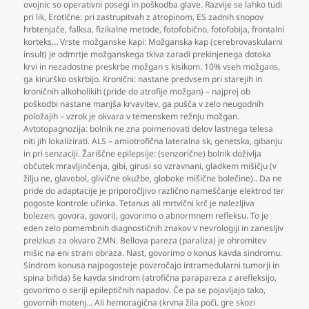
ovojnic so operativni posegi in poškodba glave. Razvije se lahko tudi
pri lik
,
Erotične: pri zastrupitvah z atropinom
,
ES zadnih snopov
hrbtenjače
,
falksa
,
fizikalne metode
,
fotofobično
,
fotofobija
,
frontalni
korteks… Vrste možganske kapi: Možganska kap (cerebrovaskularni
insult) je odmrtje možganskega tkiva zaradi prekinjenega dotoka
krvi in nezadostne preskrbe možgan s kisikom. 10% vseh možgans
,
ga kirurško oskrbijo. Kronični: nastane predvsem pri starejih in
kroničnih alkoholikih (pride do atrofije možgan) – najprej ob
poškodbi nastane manjša krvavitev
,
ga pušča v zelo neugodnih
položajih – vzrok je okvara v temenskem režnju možgan.
Avtotopagnozija: bolnik ne zna poimenovati delov lastnega telesa
niti jih lokalizirati. ALS – amiotrofična lateralna sk
,
genetska
,
gibanju
in pri senzaciji. Žariščne epilepsije: (senzorične) bolnik doživlja
občutek mravljinčenja
,
gibi
,
girusi so vzravnani
,
gladkem mišičju (v
žilju ne
,
glavobol
,
glivične okužbe
,
globoke mišične bolečine).. Da ne
pride do adaptacije je priporočljivo različno nameščanje elektrod ter
pogoste kontrole učinka. Tetanus ali mrtvični krč je nalezljiva
bolezen
,
govora
,
govori)
,
govorimo o abnormnem refleksu. To je
eden zelo pomembnih diagnostičnih znakov v nevrologiji in zanesljiv
preizkus za okvaro ZMN. Bellova pareza (paraliza) je ohromitev
mišic na eni strani obraza. Nast
,
govorimo o konus kavda sindromu.
Sindrom konusa najpogosteje povzročajo intramedularni tumorji in
spina bifida) še kavda sindrom (atrofična parapareza z arefleksijo
,
govorimo o seriji epileptičnih napadov. Če pa se pojavljajo tako
,
govornih motenj... Ali hemoragična (krvna žila poči
,
gre skozi