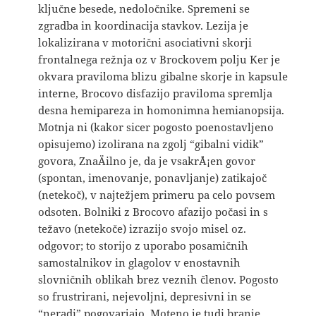
ključne besede, nedoločnike. Spremeni se
zgradba in koordinacija stavkov. Lezija je
lokalizirana v motorični asociativni skorji
frontalnega režnja oz v Brockovem polju Ker je
okvara praviloma blizu gibalne skorje in kapsule
interne, Brocovo disfazijo praviloma spremlja
desna hemipareza in homonimna hemianopsija.
Motnja ni (kakor sicer pogosto poenostavljeno
opisujemo) izolirana na zgolj “gibalni vidik”
govora, ZnaÄilno je, da je vsakrÅ¡en govor
(spontan, imenovanje, ponavljanje) zatikajoč
(netekoč), v najtežjem primeru pa celo povsem
odsoten. Bolniki z Brocovo afazijo počasi in s
težavo (netekoče) izrazijo svojo misel oz.
odgovor; to storijo z uporabo posamičnih
samostalnikov in glagolov v enostavnih
slovničnih oblikah brez veznih členov. Pogosto
so frustrirani, nejevoljni, depresivni in se
“neradi” pogovarjajo. Moteno je tudi branje