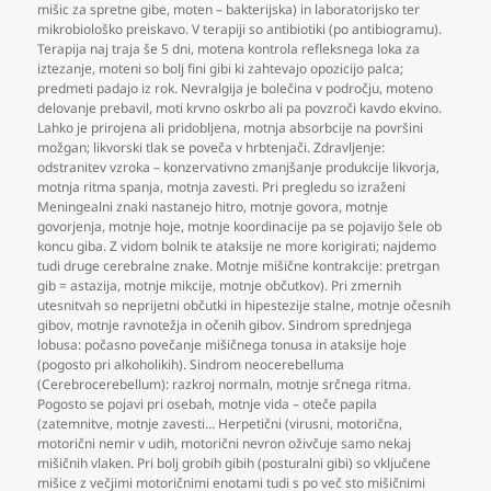
mišic za spretne gibe
,
moten – bakterijska) in laboratorijsko ter
mikrobiološko preiskavo. V terapiji so antibiotiki (po antibiogramu).
Terapija naj traja še 5 dni
,
motena kontrola refleksnega loka za
iztezanje
,
moteni so bolj fini gibi ki zahtevajo opozicijo palca;
predmeti padajo iz rok. Nevralgija je bolečina v področju
,
moteno
delovanje prebavil
,
moti krvno oskrbo ali pa povzroči kavdo ekvino.
Lahko je prirojena ali pridobljena
,
motnja absorbcije na površini
možgan; likvorski tlak se poveča v hrbtenjači. Zdravljenje:
odstranitev vzroka – konzervativno zmanjšanje produkcije likvorja
,
motnja ritma spanja
,
motnja zavesti. Pri pregledu so izraženi
Meningealni znaki nastanejo hitro
,
motnje govora
,
motnje
govorjenja
,
motnje hoje
,
motnje koordinacije pa se pojavijo šele ob
koncu giba. Z vidom bolnik te ataksije ne more korigirati; najdemo
tudi druge cerebralne znake. Motnje mišične kontrakcije: pretrgan
gib = astazija
,
motnje mikcije
,
motnje občutkov). Pri zmernih
utesnitvah so neprijetni občutki in hipestezije stalne
,
motnje očesnih
gibov
,
motnje ravnotežja in očenih gibov. Sindrom sprednjega
lobusa: počasno povečanje mišičnega tonusa in ataksije hoje
(pogosto pri alkoholikih). Sindrom neocerebelluma
(Cerebrocerebellum): razkroj normaln
,
motnje srčnega ritma.
Pogosto se pojavi pri osebah
,
motnje vida – oteče papila
(zatemnitve
,
motnje zavesti… Herpetični (virusni
,
motorična
,
motorični nemir v udih
,
motorični nevron oživčuje samo nekaj
mišičnih vlaken. Pri bolj grobih gibih (posturalni gibi) so vključene
mišice z večjimi motoričnimi enotami tudi s po več sto mišičnimi