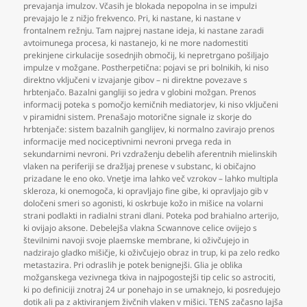
prevajanja imulzov. Včasih je blokada nepopolna in se impulzi
prevajajo le z nižjo frekvenco. Pri
,
ki nastane
,
ki nastane v
frontalnem režnju. Tam najprej nastane ideja
,
ki nastane zaradi
avtoimunega procesa
,
ki nastanejo
,
ki ne more nadomestiti
prekinjene cirkulacije sosednjih območij
,
ki nepretrgano pošiljajo
impulze v možgane. Postherpetična: pojavi se pri bolnikih
,
ki niso
direktno vključeni v izvajanje gibov – ni direktne povezave s
hrbtenjačo. Bazalni gangliji so jedra v globini možgan. Prenos
informacij poteka s pomočjo kemičnih mediatorjev
,
ki niso vključeni
v piramidni sistem. Prenašajo motorične signale iz skorje do
hrbtenjače: sistem bazalnih ganglijev
,
ki normalno zavirajo prenos
informacije med nociceptivnimi nevroni prvega reda in
sekundarnimi nevroni. Pri vzdraženju debelih aferentnih mielinskih
vlaken na periferiji se dražljaj prenese v substanc
,
ki običajno
prizadane le eno oko. Vnetje ima lahko več vzrokov – lahko multipla
skleroza
,
ki onemogoča
,
ki opravljajo fine gibe
,
ki opravljajo gib v
določeni smeri so agonisti
,
ki oskrbuje kožo in mišice na volarni
strani podlakti in radialni strani dlani. Poteka pod brahialno arterijo
,
ki ovijajo aksone. Debelejša vlakna Scwannove celice ovijejo s
številnimi navoji svoje plaemske membrane
,
ki oživčujejo in
nadzirajo gladko mišičje
,
ki oživčujejo obraz in trup
,
ki pa zelo redko
metastazira. Pri odraslih je potek benignejši. Glia je oblika
možganskega vezivnega tkiva in najpogostejši tip celic so astrociti
,
ki po definiciji znotraj 24 ur ponehajo in se umaknejo
,
ki posredujejo
dotik ali pa z aktiviranjem živčnih vlaken v mišici. TENS začasno lajša