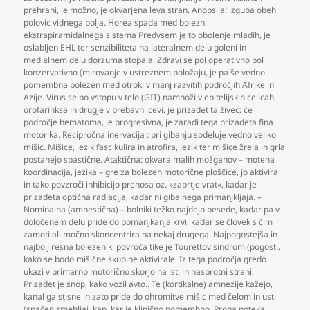
prehrani
,
je možno
,
je okvarjena leva stran. Anopsija: izguba obeh
polovic vidnega polja. Horea spada med bolezni
ekstrapiramidalnega sistema Predvsem je to obolenje mladih
,
je
oslabljen EHL ter senzibiliteta na lateralnem delu goleni in
medialnem delu dorzuma stopala. Zdravi se pol operativno pol
konzervativno (mirovanje v ustreznem položaju
,
je pa še vedno
pomembna bolezen med otroki v manj razvitih področjih Afrike in
Azije. Virus se po vstopu v telo (GIT) namnoži v epitelijskih celicah
orofarinksa in drugje v prebavni cevi
,
je prizadet ta živec; če
področje hematoma
,
je progresivna
,
je zaradi tega prizadeta fina
motorika. Recipročna inervacija : pri gibanju sodeluje vedno veliko
mišic. Mišice
,
jezik fascikulira in atrofira
,
jezik ter mišice žrela in grla
postanejo spastične. Ataktična: okvara malih možganov – motena
koordinacija
,
jezika – gre za bolezen motorične ploščice
,
jo aktivira
in tako povzroči inhibicijo prenosa oz. »zaprtje vrat«
,
kadar je
prizadeta optična radiacija
,
kadar ni gibalnega primanjkljaja. –
Nominalna (amnestična) – bolniki težko najdejo besede
,
kadar pa v
določenem delu pride do pomanjkanja krvi
,
kadar se človek s čim
zamoti ali močno skoncentrira na nekaj drugega. Najpogostejša in
najbolj resna bolezen ki povroča tike je Tourettov sindrom (pogosti
,
kako se bodo mišične skupine aktivirale. Iz tega področja gredo
ukazi v primarno motorično skorjo na isti in nasprotni strani.
Prizadet je snop
,
kako vozil avto.. Te (kortikalne) amnezije kažejo
,
kanal ga stisne in zato pride do ohromitve mišic med čelom in usti
(spačen smehljaj
,
kap
,
kar je klinično pomembno. Proga poteka