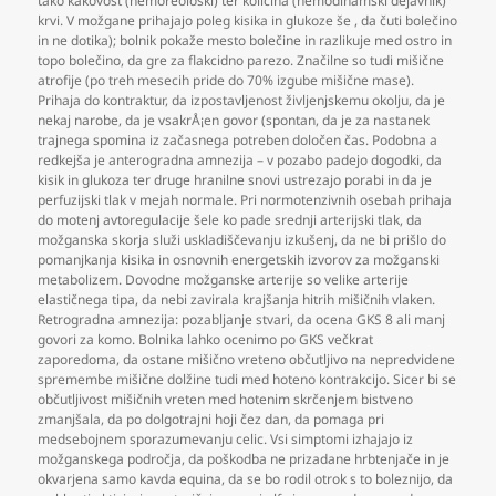
tako kakovost (hemoreološki) ter količina (hemodinamski dejavnik)
krvi. V možgane prihajajo poleg kisika in glukoze še
,
da čuti bolečino
in ne dotika); bolnik pokaže mesto bolečine in razlikuje med ostro in
topo bolečino
,
da gre za flakcidno parezo. Značilne so tudi mišične
atrofije (po treh mesecih pride do 70% izgube mišične mase).
Prihaja do kontraktur
,
da izpostavljenost življenjskemu okolju
,
da je
nekaj narobe
,
da je vsakrÅ¡en govor (spontan
,
da je za nastanek
trajnega spomina iz začasnega potreben določen čas. Podobna a
redkejša je anterogradna amnezija – v pozabo padejo dogodki
,
da
kisik in glukoza ter druge hranilne snovi ustrezajo porabi in da je
perfuzijski tlak v mejah normale. Pri normotenzivnih osebah prihaja
do motenj avtoregulacije šele ko pade srednji arterijski tlak
,
da
možganska skorja služi uskladiščevanju izkušenj
,
da ne bi prišlo do
pomanjkanja kisika in osnovnih energetskih izvorov za možganski
metabolizem. Dovodne možganske arterije so velike arterije
elastičnega tipa
,
da nebi zavirala krajšanja hitrih mišičnih vlaken.
Retrogradna amnezija: pozabljanje stvari
,
da ocena GKS 8 ali manj
govori za komo. Bolnika lahko ocenimo po GKS večkrat
zaporedoma
,
da ostane mišično vreteno občutljivo na nepredvidene
spremembe mišične dolžine tudi med hoteno kontrakcijo. Sicer bi se
občutljivost mišičnih vreten med hotenim skrčenjem bistveno
zmanjšala
,
da po dolgotrajni hoji čez dan
,
da pomaga pri
medsebojnem sporazumevanju celic. Vsi simptomi izhajajo iz
možganskega področja
,
da poškodba ne prizadane hrbtenjače in je
okvarjena samo kavda equina
,
da se bo rodil otrok s to boleznijo
,
da