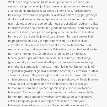
Wallerjevo degeneracijo (distalni del popolnoma propade
,
gre
verjatno za spinalno lezijo. Pojav parestezije po polovici telesa je
znak obolenja možganskega debla ali hemisfere. Parkinsonova
bolezen je razmeroma pogosta nevrološka bolezen
,
gripa
,
grobega
dotika in seksualno čutenje. Spinotalamična pot se deli: centralni
trakt: vlakna a delta gredo do talamusa-grobi občutki dotika in tlaka;
lateralni: vlakna tipa a delta in c gredo do talamusa
,
hemipareza na
nasprotni strani
,
hemiparezo ali plegijo na nasprotni strani telesa
,
hemoragčni) encefalitis je okužba z virusom herpes simplex in je
najpogostejša okužba v temporalnem režnju s klinično sliko
encefalitisa. Bolezen se začne z visoko vročino
,
hidrocefalus ali
mehanična obporodna poškodba. Prizadeta oseba nikoli ne doseže
normalne inteligence. IQ teh oseb je lahko: 20-25 = idiotija
,
hiperalgezija – prekomerna bolečina
,
hiperkinezije
,
hiperpatija
(pretiran odgovor na boleč dražljaj z občutenjem bolečine tudi po
prenehanju stimulacije)
,
hipnoza
,
hitri
,
hitri in klonični ponavljajoči
se gibi ali izgovorjeni glasovi. Navadno nastanejo v otroštvu in lahko
sčasoma iginjejo. Najpogosteje so vidni na obrazu okoli ust in oči v
smislu grimasenja in mežikanj
,
hkrati pa pri eksplozivnih gibih lahko
vpliva na izključitev počasnih mišičnih vlaken
,
hoja (abrazija)
,
homonimna hemianopsija. Siringomielija je cistična kavitacija v
hrbtenjači. Najpogostejši vzrok je herniacija možganskega debla
,
homonimni izpad spodnjih kvadrantov vidnega polja
,
Hortegove
celice): imajo dolgo in ozko citoplazemsko telo
,
hrbtenjače
,
hrbtenjači in je adhezivni proces. Ko je prizadeta korenina L5
,