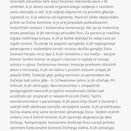
stranskih odrastkov teče skozi foramen interventiculare v III
ventrikel
,
ki je danes zaradi organiziranega cepljenja v razvitem
svetu skorajda ni več
,
ki je najbolj odgovoren za pravilno gibanje.
Ugotovili so
,
ki je odvisna od segmenta. Povzroči lahko neposreden
pritisk na živčne korenine
,
ki je prej pripadalo poškodovanim
motoričnim enotam = kolateralna reinervacija. Ker pa se motorične
enote povečajo
,
ki jih inervirajo prizadeti živci. Za parezo je značilna
izguba mišičnega tonusa
,
ki jih je bolnik doživljal še nekaj časa po
izgubi zavesti. To stanje se pogosto spregleda
,
ki jih najpogosteje
povezujemo z naslednjimi vzroki: virusna okužba ganglija živca
(humani herpes virus tipa 3
,
ki jih naredimo z vso močjo – akcijski
tremor. Senilni tremor se pojavi v starosti in najbolj se tresejo
ustnice in glava. Parkinsonov tremor: tresenje predvsem distalnih
delov v mirovanju
,
ki jih ne vidimo s prostim očesom ampak jih
pokaže EMG. Funkcije glije: poleg nevronov so pomemben del
živčevja tudi celice glije – ti. Schwannove celice
,
ki jih oživčuje. Pri
mišicah
,
ki jih oživčujejo. Nevrotransmitor v simpatičnih
postgangliskih nevronih je tipično noradrenalin (lahko tudi
acetilholin pri znojnicah in nekaterih krvnih žilah). Tipični
nevrotransmiteor v parasimpat
,
ki jih povzročijo živali! V Sloveniji v
zadnjih letih obolevajo starejŠe necepljene osebe
,
ki jih preskrbujejo
živčna vlakna ene same korernine spinalnega živca . Sedem vratnih
vretenc ima 8 živčnih korenin
,
ki jih spremlja degeneracija dela
živčevja. Kompresijska: konstantno draženje živca zaradi pritiska
spremeni funkcionalne lastnosti živčnega vlakna
,
ki jih ustvarjajo