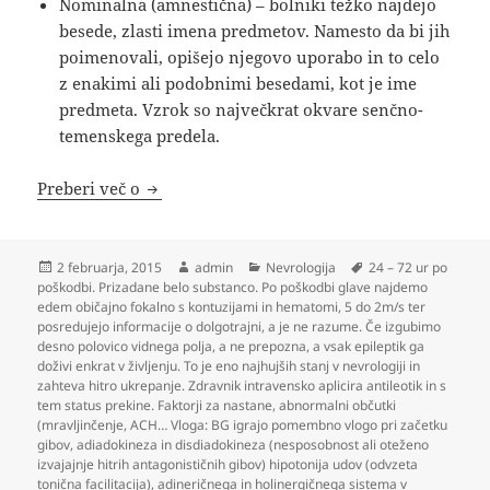
Nominalna (amnestična) – bolniki težko najdejo
besede, zlasti imena predmetov. Namesto da bi jih
poimenovali, opišejo njegovo uporabo in to celo
z enakimi ali podobnimi besedami, kot je ime
predmeta. Vzrok so največkrat okvare senčno-
temenskega predela.
Nevrologija
Preberi več o
Objavljeno
Avtor
Kategorije
Oznake
2 februarja, 2015
admin
Nevrologija
24 – 72 ur po
dne
poškodbi. Prizadane belo substanco. Po poškodbi glave najdemo
edem običajno fokalno s kontuzijami in hematomi
,
5 do 2m/s ter
posredujejo informacije o dolgotrajni
,
a je ne razume. Če izgubimo
desno polovico vidnega polja
,
a ne prepozna
,
a vsak epileptik ga
doživi enkrat v življenju. To je eno najhujših stanj v nevrologiji in
zahteva hitro ukrepanje. Zdravnik intravensko aplicira antileotik in s
tem status prekine. Faktorji za nastane
,
abnormalni občutki
(mravljinčenje
,
ACH… Vloga: BG igrajo pomembno vlogo pri začetku
gibov
,
adiadokineza in disdiadokineza (nesposobnost ali oteženo
izvajajnje hitrih antagonističnih gibov) hipotonija udov (odvzeta
tonična facilitacija)
,
adineričnega in holinergičnega sistema v