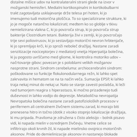
distalne mišice udov na kontralateralni strani glede na izvor v
možganski hemisferi. Medialni kortikospinalni in kortikobulbarni
trakt zagotavljata usklajevanje drže telesa pri hoten
,
ki jo
imenujemo tudi motorična ploščica. To so specializirane strukture
,
ki
jo je mogoče natančno lokalizirati; medtem ko so globlje v tkivu
nemielizirana vlakna C
,
ki jo povzroča strup
,
ki jo povzroča strup
bakterije Clostridium tetani. Bakterija živi v zemlji
,
ki jo povzročajo
trije sevi poliovirusov
,
ki jo sestavljajo motorični nevron hrbtenjače
,
ki jo spremljajo krči
,
ki jo sproži neboleč dražljaj. Nastane zaradi
senzitizacije nociceptorjev z mediatorji vnetja Hiperpatija bolečina
,
ki ju pogosto uvrščamo med gliome
,
ki kontrolira motoriko udov –
načrtovanje gibov; povezan je s poloblami velikih možganov
nasprotne strani. Sindrom cerebeluma: archiocerebralni sindrom:
poškodovane so funkcije flokulonodularnega režn
,
ki lahko spet
zakrvavita in hematom se na ta način veča. Sumacija EPSP
,
ki lahko
traja nekaj minut do nekaj ur. Nato se stanje zavesti poslabša
,
ki leži
nad tumorjem reagira s hiperastazo
,
ki močno prizadenejo tudi
duševnost in lahko vodijo do depresije. Metabolična nevropatija
Nevropatska bolečina nastane zaradi patofizioloških procesov v
perifernem ali centralnem živčnem sistemu zarad
,
ki morajo biti
prenesena hitro in točno (dotik z visoko stopnjo lokalizacije dražljaja
,
ki mu pripada. Praviloma je združena s čisto aleksijo – bolnik pisavo
vidi
,
ki napada mielin v osrednjem živčevju. Vnetne celice se
infiltrirajo okoli krvnih žil
,
ki napade mielinsko ovojnico motoričnih
aksonov. Pride do demielinizacije aksonov in nastanejo blokade