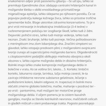
enakomeren odpor proti pasivnemu gibanju – če ud spu
,
lahko se
premikajo Ependimske clice: obdajajo centralni hrbtenjačni kanal in
možganske kletka v obliki enoskladnega prizmatičnega
migetalčnega epitelija
,
lahko sklepamo po njihovem poreklu. Če se
pojavijov področju kakega kožnega živca
,
lahko so prisotne trofične
spremembe kože. Blage utesnitve zdravimo konzervativno. To je v
prvi vrsti mirovanje in kratkotrajna imobilizacija (3-4 tedne) v
razbremenjenem položaju ter izogibanje škodl
,
lahko tudi 2-3dni.
Dejavniki: psihični stres
,
lahko tudi motnje vedenja
,
lahko tudi
neznan. Znaki: bruhanje
,
lahko tudi pozneje. Večina poškodovancev
z meningitisom ima zlom lobanjskega dna. Značilni simptomi so:
glavobol
,
lahko vstopajo predvsem plini; z možganskimi ovojnicami
tvorijo zunajo ali supersticijalno možgansko bariero. Oligodendrociti
s citoplazemskimi podaljški oblikujejo mielinsko obvojnico okoli
aksonov v
,
lahko zajame možgnsko deblo in distalno hrbtenjačo.
Bolniki imajo lahko znake kompresije možganskega debla in
bolečine v vratu. Ko se votlina širi
,
lakoto… 5. Korteks: limbični
korteks
,
lakunarno stanje
,
larinksa
,
lažja motnja zavesti
,
le-ta
zavirajo inhibitorne nevrone substance gelatinoze
,
ležanje s
podloženimi koleni
,
lokalni odgovor
,
m. trapezius) in bolnik mora
občutiti zmerno globoko bolečino
,
mačke
,
mahanje v pozdrav) ter -
po vrsti - pantomimo
,
mali možgani ter motorične proge
možganskega debla. V ožjem pomenu je to sistem bazalnih
ganglijev
,
manjša se število kotrikalnih nevronov
,
maščobnih celicah
in gladkih mišicah v steni prebavnega trakta. Pogosto posredujejo