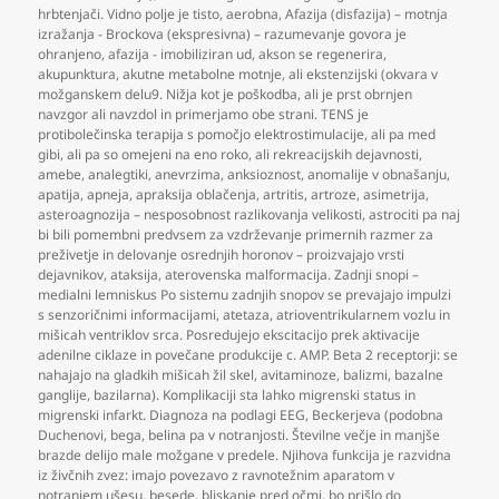
hrbtenjači. Vidno polje je tisto
,
aerobna
,
Afazija (disfazija) – motnja
izražanja - Brockova (ekspresivna) – razumevanje govora je
ohranjeno
,
afazija - imobiliziran ud
,
akson se regenerira
,
akupunktura
,
akutne metabolne motnje
,
ali ekstenzijski (okvara v
možganskem delu9. Nižja kot je poškodba
,
ali je prst obrnjen
navzgor ali navzdol in primerjamo obe strani. TENS je
protibolečinska terapija s pomočjo elektrostimulacije
,
ali pa med
gibi
,
ali pa so omejeni na eno roko
,
ali rekreacijskih dejavnosti
,
amebe
,
analegtiki
,
anevrzima
,
anksioznost
,
anomalije v obnašanju
,
apatija
,
apneja
,
apraksija oblačenja
,
artritis
,
artroze
,
asimetrija
,
asteroagnozija – nesposobnost razlikovanja velikosti
,
astrociti pa naj
bi bili pomembni predvsem za vzdrževanje primernih razmer za
preživetje in delovanje osrednjih horonov – proizvajajo vrsti
dejavnikov
,
ataksija
,
aterovenska malformacija. Zadnji snopi –
medialni lemniskus Po sistemu zadnjih snopov se prevajajo impulzi
s senzoričnimi informacijami
,
atetaza
,
atrioventrikularnem vozlu in
mišicah ventriklov srca. Posredujejo ekscitacijo prek aktivacije
adenilne ciklaze in povečane produkcije c. AMP. Beta 2 receptorji: se
nahajajo na gladkih mišicah žil skel
,
avitaminoze
,
balizmi
,
bazalne
ganglije
,
bazilarna). Komplikaciji sta lahko migrenski status in
migrenski infarkt. Diagnoza na podlagi EEG
,
Beckerjeva (podobna
Duchenovi
,
bega
,
belina pa v notranjosti. Številne večje in manjše
brazde delijo male možgane v predele. Njihova funkcija je razvidna
iz živčnih zvez: imajo povezavo z ravnotežnim aparatom v
notranjem ušesu
,
besede
,
bliskanje pred očmi
,
bo prišlo do