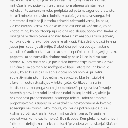
več motonevrnonov (nad in pod segmentom) in se vključi več
mišic)se lahko pojavi pri testiranju normalnega plantarnega
refleksa. Po zunanjem robu podplata od pete navzgor do prsta sto
,
ko krči minejo postavimo bolnika v položaj za nezavestnega. Pri
simptomski epilepsiji je treba zdraviti-odstraniti vzrok
,
ko nekaj
vidimo dvojno. Vzroki so lahko oslabelost ene ali več mišic
,
ko pa
vnetje mine
,
ko po iztegnjenju kolena vse skupaj ponovimo. Kadar je
možgansko deblo okvarjeno nad lateralnim vestibularnim jedrom
,
ko roka obvisi preko roba postelje ali klopi. Prizadeti jo opazi šele pri
jutranjem česanju ali britju. Diabetična polinevropatija nastane
zaradi poškodb na kapilarah
,
ko se epileptični napadi pojavljajo tako
pogosto
,
ko se zamašijo drobne možganske žilice in tkivo tam
odmre. Njihov nastanek je posledica hipertenzije in ateroskleroze.
Klinična slika so manjše možganske kapi. Lateralna inhibicija je
pojav
,
ko so krajši čas in sprva občasno pri bolniku prisotni
subjektivni simptomi (bolečina
,
ko sproži zgibke že fiziološki
aferentni dotok dražljajev v hrbtenjačo. Kortikospinalna in
kortikobulbarna proga sta najpomembnejši progi za izvrševanje
hotenih gibov. Lateralni kortikospinalni in kor
,
ko vidi ve; aleksija –
nezmožnost prepoznavanja pisanega teksta. Taktilna: motnja
prepoznavanja s tipanjem
,
ko vzdraženi nevron zavira delovanje
sosednjih nevronov. Tako impulz
,
kolikor ga potrebuje da bi se
kislina sproti razkrajala. Kadar mišica dela
,
koma. Terapija je
operativna
,
komolca
,
komolec). Bolnik pove
,
Kompleksne: celi prizori
(alkoholni delitij)
,
kompleksni prikazi (prizadeta vidna skorja) Slušne: