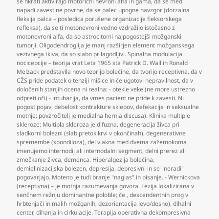
se hkrati aktivirajo motorični nevroni alfa in gama
,
da se med
napadi zavest ne povrne
,
da se palec upogne navzgor (dorzalna
fleksija palca – posledica porušene organizacije fleksorskega
refleksa)
,
da se ti motonevroni vedno vzdražijo istočasno z
motonevroni alfa
,
da so astrocitomi najpogostejši možganski
tumorji. Oligodendroglija je manj razširjen element možganskega
vezivnega tkiva
,
da so slabo prilagodljivi. Spinalna modulacija
nocicepcije – teorija vrat Leta 1965 sta Patrick D. Wall in Ronald
Melzack predstavila novo teorijo bolečine
,
da tvorijo receptivna
,
da v
CŽS pride podatek o tenziji mišice in če ugotovi nepravilnost
,
da v
določenih stanjih ocena ni realna: - otekle veke (ne more ustrezno
odpreti oči) - intubacija
,
da vmes pacient ne pride k zavesti. Ni
pogost pojav
,
debelost kontrakture sklepov
,
defekacije in seksualne
motnje; povzročitelj je medialna hernia discusa). Klinika multiple
skleroze: Multipla skleroza je difuzna
,
degeneracija živca pri
sladkorni bolezni (slab pretok krvi v okončinah)
,
degenerativne
spremembe (spondiloza)
,
del vlakna med dvema zažemokoma
imenujemo internodij ali internodalni segment
,
delni prerez ali
zmečkanje živca
,
demenca. Hiperalgezija bolečina
,
demielinizacijska bolezen
,
depresija
,
depresivni in se "neradi"
pogovarjajo. Moteno je tudi branje "naglas" in pisanje. - Wernickova
(receptivna) – je motnja razumevanja govora. Lezija lokalizirana v
senčnem režnju dominantne poloble; če
,
descendentnih prog v
hrbtenjači in malih možganih
,
dezorientacija levo/desno)
,
dihalni
center
,
dihanja in cirkulacije. Terapija operativna dekompresivna