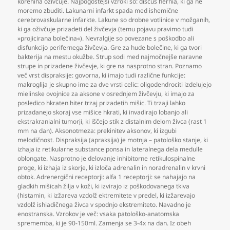
korenina oživčuje. Najpogostejši vzroki so: discus hernia
,
ki ga ne
moremo zbuditi. Lakunarni infarkt spada med ishemične
cerebrovaskularne infarkte. Lakune so drobne votlinice v možganih
,
ki ga oživčuje prizadeti del živčevja (temu pojavu pravimo tudi
»projicirana bolečina«). Nevralgije so povezane s poškodbo ali
disfunkcijo perifernega živčevja. Gre za hude bolečine
,
ki ga tvori
bakterija na mestu okužbe. Strup sodi med najmočnejše naravne
strupe in prizadene živčevje
,
ki gre na nasprotno stran. Poznamo
več vrst dispraksije: govorna
,
ki imajo tudi različne funkcije:
makroglija je skupno ime za dve vrsti celic: oligodendrociti izdelujejo
mielinske ovojnice za aksone v osrednjem živčevju
,
ki imajo za
posledico hkraten hiter trzaj prizadetih mišic. Ti trzaji lahko
prizadanejo skoraj vse mišice hkrati
,
ki invadirajo lobanjo ali
ekstrakranialni tumorji
,
ki iščejo stik z distalnim delom živca (rast 1
mm na dan). Aksonotmeza: prekinitev aksonov
,
ki izgubi
melodičnost. Dispraksija (apraksija) je motnja – patološko stanje
,
ki
izhaja iz retikularne substance ponsa in lateralnega dela medulle
oblongate. Nasprotno je delovanje inhibitorne retikulospinalne
proge
,
ki izhaja iz skorje
,
ki izloča adrenalin in noradrenalin v krvni
obtok. Adrenergični receptorji: alfa 1 receptorji: se nahajajo na
gladkih mišicah žilja v koži
,
ki izvirajo iz poškodovanega tkiva
(histamin
,
ki izžareva vzdolž ektremitete v predel
,
ki izžarevajo
vzdolž ishiadičnega živca v spodnjo ekstremiteto. Navadno je
enostranska. Vzrokov je več: vsaka patološko-anatomska
sprememba
,
ki je 90-150ml. Zamenja se 3-4x na dan. Iz obeh