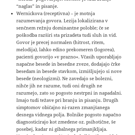
“naglas” in pisanje.
Wernickova (receptivna) – je motnja
razumevanja govora. Lezija lokalizirana v
senčnem režnju dominantne poloble; če se
poškodba razširi sta prizadeta tudi sluh in vid.
Govor je precej normalen (hitrost, ritem,
melodija), lahko edino prekomeren (logorea),
pacienti govorijo »v prazno«. Včasih uporabljajo
napačne besede in besedne zveze, dodajajo črke
besedam in besede stavkom, izmišljujejo si nove
besede (neologizmi). Ne zavedajo se bolezni,
nihče jih ne razume, tudi oni drugih ne
razumejo, zato so pogosto nestrpni in napadalni.
Imajo tudi težave pri branju in pisanju. Drugih
simptomov običajno ni-razen zmanjšanega
desnega vidnega polja. Bolnike pogosto napačno
diagnosticirajo kot zmedene oz. psihotične, še
posebej, kadar ni gibalnega primanjkljaja.