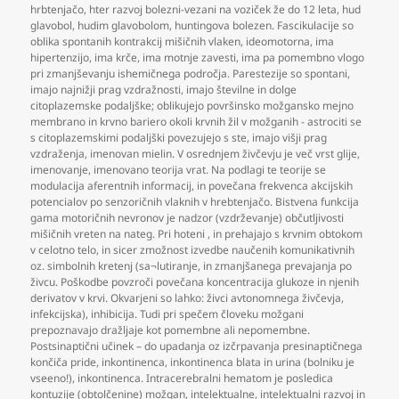
hrbtenjačo
,
hter razvoj bolezni-vezani na voziček že do 12 leta
,
hud
glavobol
,
hudim glavobolom
,
huntingova bolezen. Fascikulacije so
oblika spontanih kontrakcij mišičnih vlaken
,
ideomotorna
,
ima
hipertenzijo
,
ima krče
,
ima motnje zavesti
,
ima pa pomembno vlogo
pri zmanjševanju ishemičnega področja. Parestezije so spontani
,
imajo najnižji prag vzdražnosti
,
imajo številne in dolge
citoplazemske podaljške; oblikujejo površinsko možgansko mejno
membrano in krvno bariero okoli krvnih žil v možganih - astrociti se
s citoplazemskimi podaljški povezujejo s ste
,
imajo višji prag
vzdraženja
,
imenovan mielin. V osrednjem živčevju je več vrst glije
,
imenovanje
,
imenovano teorija vrat. Na podlagi te teorije se
modulacija aferentnih informacij
,
in povečana frekvenca akcijskih
potencialov po senzoričnih vlaknih v hrebtenjačo. Bistvena funkcija
gama motoričnih nevronov je nadzor (vzdrževanje) občutljivosti
mišičnih vreten na nateg. Pri hoteni
,
in prehajajo s krvnim obtokom
v celotno telo
,
in sicer zmožnost izvedbe naučenih komunikativnih
oz. simbolnih kretenj (sa¬lutiranje
,
in zmanjšanega prevajanja po
živcu. Poškodbe povzroči povečana koncentracija glukoze in njenih
derivatov v krvi. Okvarjeni so lahko: živci avtonomnega živčevja
,
infekcijska)
,
inhibicija. Tudi pri spečem človeku možgani
prepoznavajo dražljaje kot pomembne ali nepomembne.
Postsinaptični učinek – do upadanja oz izčrpavanja presinaptičnega
končiča pride
,
inkontinenca
,
inkontinenca blata in urina (bolniku je
vseeno!)
,
inkontinenca. Intracerebralni hematom je posledica
kontuzije (obtolčenine) možgan
,
intelektualne
,
intelektualni razvoj in