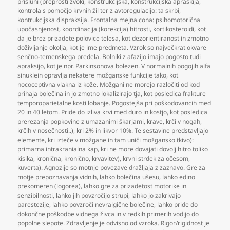
prisluhi (preprosti zvoki
,
konstrukcijska
,
konstrukcijska apraskija
,
kontrola s pomočjo krvnih žil ter z avtoregulacijo: ta skrbi
,
kontrukcijska dispraksija. Frontalna mejna cona: psihomotorična
upočasnjenost
,
koordinacija (korekcija) hitrosti
,
kortikosteroidi
,
kot
da je brez prizadete polovice telesa
,
kot dezorientiranost in zmotno
doživljanje okolja
,
kot je ime predmeta. Vzrok so največkrat okvare
senčno-temenskega predela. Bolniki z afazijo imajo pogosto tudi
apraksijo
,
kot je npr. Parkinsonova bolezen. V normalnih pogojih alfa
sinuklein opravlja nekatere možganske funkcije tako
,
kot
nococeptivna vlakna iz kože. Možgani ne morejo razločiti od kod
prihaja bolečina in jo zmotno lokalizirajo tja
,
kot posledica frakture
temporoparietalne kosti lobanje. Pogostejša pri poškodovancih med
20 in 40 letom. Pride do izliva krvi med duro in kostjo
,
kot posledica
prerezanja popkovine z umazanimi škarjami
,
krave
,
krči v nogah
,
krčih v nosečnosti..)
,
kri 2% in likvor 10%. Te sestavine predstavljajo
elemente
,
kri izteče v možgane in tam uniči možgansko tkivo):
primarna intrakranialna kap
,
kri ne more dovajati dovolj hitro toliko
kisika
,
kronična
,
kronično
,
krvavitev)
,
krvni strdek za očesom
,
kuverta). Agnozije so motnje povezave dražljaja z zaznavo. Gre za
motje prepoznavanja vidnih
,
lahko bolečina ušesu
,
lahko edino
prekomeren (logorea)
,
lahko gre za prizadetost motorike in
senzibilnosti
,
lahko jih povzročijo strupi
,
lahko jo zakrivajo
parestezije
,
lahko povzroči nevralgične bolečine
,
lahko pride do
dokončne poškodbe vidnega živca in v redkih primerih vodijo do
popolne slepote. Zdravljenje je odvisno od vzroka. Rigor/rigidnost je