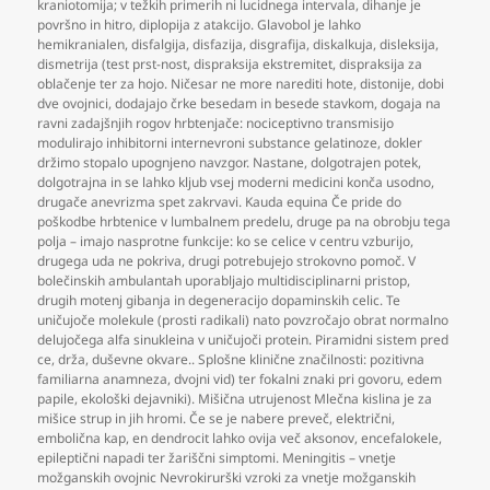
kraniotomija; v težkih primerih ni lucidnega intervala
,
dihanje je
površno in hitro
,
diplopija z atakcijo. Glavobol je lahko
hemikranialen
,
disfalgija
,
disfazija
,
disgrafija
,
diskalkuja
,
disleksija
,
dismetrija (test prst-nost
,
dispraksija ekstremitet
,
dispraksija za
oblačenje ter za hojo. Ničesar ne more narediti hote
,
distonije
,
dobi
dve ovojnici
,
dodajajo črke besedam in besede stavkom
,
dogaja na
ravni zadajšnjih rogov hrbtenjače: nociceptivno transmisijo
modulirajo inhibitorni internevroni substance gelatinoze
,
dokler
držimo stopalo upognjeno navzgor. Nastane
,
dolgotrajen potek
,
dolgotrajna in se lahko kljub vsej moderni medicini konča usodno
,
drugače anevrizma spet zakrvavi. Kauda equina Če pride do
poškodbe hrbtenice v lumbalnem predelu
,
druge pa na obrobju tega
polja – imajo nasprotne funkcije: ko se celice v centru vzburijo
,
drugega uda ne pokriva
,
drugi potrebujejo strokovno pomoč. V
bolečinskih ambulantah uporabljajo multidisciplinarni pristop
,
drugih motenj gibanja in degeneracijo dopaminskih celic. Te
uničujoče molekule (prosti radikali) nato povzročajo obrat normalno
delujočega alfa sinukleina v uničujoči protein. Piramidni sistem pred
ce
,
drža
,
duševne okvare.. Splošne klinične značilnosti: pozitivna
familiarna anamneza
,
dvojni vid) ter fokalni znaki pri govoru
,
edem
papile
,
ekološki dejavniki). Mišična utrujenost Mlečna kislina je za
mišice strup in jih hromi. Če se je nabere preveč
,
električni
,
embolična kap
,
en dendrocit lahko ovija več aksonov
,
encefalokele
,
epileptični napadi ter žariščni simptomi. Meningitis – vnetje
možganskih ovojnic Nevrokirurški vzroki za vnetje možganskih