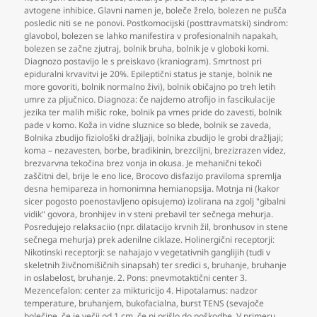
avtogene inhibice. Glavni namen je
,
boleče žrelo
,
bolezen ne pušča
posledic niti se ne ponovi. Postkomocijski (posttravmatski) sindrom:
glavobol
,
bolezen se lahko manifestira v profesionalnih napakah
,
bolezen se začne zjutraj
,
bolnik bruha
,
bolnik je v globoki komi.
Diagnozo postavijo le s preiskavo (kraniogram). Smrtnost pri
epiduralni krvavitvi je 20%. Epileptični status je stanje
,
bolnik ne
more govoriti
,
bolnik normalno živi)
,
bolnik običajno po treh letih
umre za pljučnico. Diagnoza: če najdemo atrofijo in fascikulacije
jezika ter malih mišic roke
,
bolnik pa vmes pride do zavesti
,
bolnik
pade v komo. Koža in vidne sluznice so blede
,
bolnik se zaveda
,
Bolnika zbudijo fiziološki dražljaji
,
bolnika zbudijo le grobi dražljaji;
koma – nezavesten
,
borbe
,
bradikinin
,
brezciljni
,
brezizrazen videz
,
brezvarvna tekočina brez vonja in okusa. Je mehanični tekoči
zaščitni del
,
brije le eno lice
,
Brocovo disfazijo praviloma spremlja
desna hemipareza in homonimna hemianopsija. Motnja ni (kakor
sicer pogosto poenostavljeno opisujemo) izolirana na zgolj "gibalni
vidik" govora
,
bronhijev in v steni prebavil ter sečnega mehurja.
Posredujejo relaksaciio (npr. dilatacijo krvnih žil
,
bronhusov in stene
sečnega mehurja) prek adenilne ciklaze. Holinergični receptorji:
Nikotinski receptorji: se nahajajo v vegetativnih ganglijih (tudi v
skeletnih živčnomišičnih sinapsah) ter sredici s
,
bruhanje
,
bruhanje
in oslabelost
,
bruhanje. 2. Pons: pnevmotaktični center 3.
Mezencefalon: center za mikturicijo 4. Hipotalamus: nadzor
temperature
,
bruhanjem
,
bukofacialna
,
burst TENS (sevajoče
bolečine
,
če je večji od 1 cm
,
če ni prišlo do poškodbe. V primeru