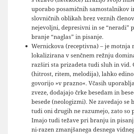
uporabo posamičnih samostalnikov in
slovničnih oblikah brez veznih členov.
nejevoljni, depresivni in se “neradi” 
branje “naglas” in pisanje.
Wernickova (receptivna) – je motnja 
lokalizirana v senčnem režnju domin
razširi sta prizadeta tudi sluh in vid
(hitrost, ritem, melodija), lahko edin
govorijo »v prazno«. Včasih uporablj
zveze, dodajajo črke besedam in bese
besede (neologizmi). Ne zavedajo se b
tudi oni drugih ne razumejo, zato so 
Imajo tudi težave pri branju in pisa
ni-razen zmanjšanega desnega vidneg