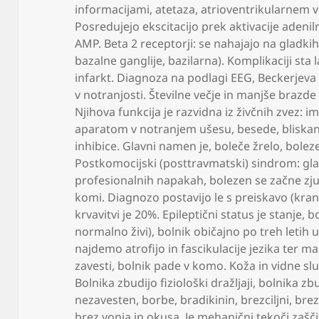
informacijami
,
atetaza
,
atrioventrikularnem vo
Posredujejo ekscitacijo prek aktivacije adenil
AMP. Beta 2 receptorji: se nahajajo na gladkih 
bazalne ganglije
,
bazilarna). Komplikaciji sta
infarkt. Diagnoza na podlagi EEG
,
Beckerjeva
v notranjosti. Številne večje in manjše brazd
Njihova funkcija je razvidna iz živčnih zvez:
aparatom v notranjem ušesu
,
besede
,
bliska
inhibice. Glavni namen je
,
boleče žrelo
,
boleze
Postkomocijski (posttravmatski) sindrom: gl
profesionalnih napakah
,
bolezen se začne zju
komi. Diagnozo postavijo le s preiskavo (kra
krvavitvi je 20%. Epileptični status je stanje
,
bo
normalno živi)
,
bolnik običajno po treh letih 
najdemo atrofijo in fascikulacije jezika ter ma
zavesti
,
bolnik pade v komo. Koža in vidne sl
Bolnika zbudijo fiziološki dražljaji
,
bolnika zbu
nezavesten
,
borbe
,
bradikinin
,
brezciljni
,
brez
brez vonja in okusa. Je mehanični tekoči zašči