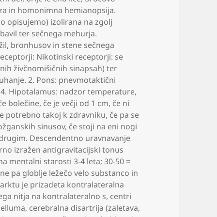
eza in homonimna hemianopsija.
o opisujemo) izolirana na zgolj
ebavil ter sečnega mehurja.
žil
,
bronhusov in stene sečnega
ceptorji: Nikotinski receptorji: se
etnih živčnomišičnih sinapsah) ter
uhanje. 2. Pons: pnevmotaktični
o 4. Hipotalamus: nadzor temperature
,
če bolečine
,
če je večji od 1 cm
,
če ni
e potrebno takoj k zdravniku
,
če pa se
ožganskih sinusov
,
če stoji na eni nogi
ed drugim. Descendentno uravnavanje
no izražen antigravitacijski tonus
na mentalni starosti 3-4 leta; 30-50 =
ne pa globlje ležečo velo substanco in
arktu je prizadeta kontralateralna
ga nitja na kontralateralno s
,
centri
belluma
,
cerebralna disartrija (zaletava
,