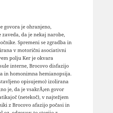
e govora je ohranjeno,
e zaveda, da je nekaj narobe,
očnike. Spremeni se zgradba in
zirana v motorični asociativni
vem polju Ker je okvara
sule interne, Brocovo disfazijo
za in homonimna hemianopsija.
stavljeno opisujemo) izolirana
lno je, da je vsakrÅ¡en govor
tikajoč (netekoč), v najtežjem
ki z Brocovo afazijo počasi in
l oz. odgovor; to storijo z