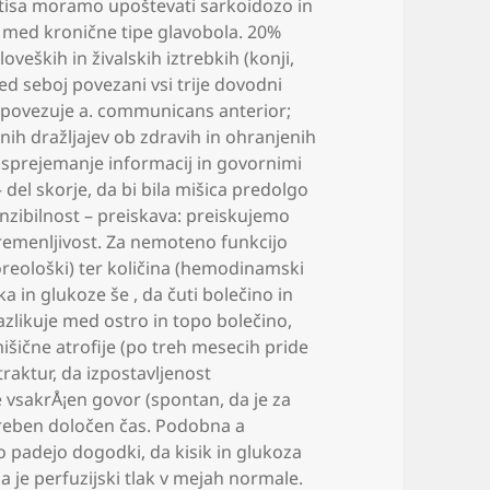
gitisa moramo upoštevati sarkoidozo in
med kronične tipe glavobola. 20%
loveških in živalskih iztrebkih (konji
,
 seboj povezani vsi trije dovodni
i povezuje a. communicans anterior;
nih dražljajev ob zdravih in ohranjenih
a sprejemanje informacij in govornimi
– del skorje
,
da bi bila mišica predolgo
senzibilnost – preiskava: preiskujemo
remenljivost. Za nemoteno funkcijo
ološki) ter količina (hemodinamski
ika in glukoze še
,
da čuti bolečino in
azlikuje med ostro in topo bolečino
,
išične atrofije (po treh mesecih pride
traktur
,
da izpostavljenost
e vsakrÅ¡en govor (spontan
,
da je za
reben določen čas. Podobna a
bo padejo dogodki
,
da kisik in glukoza
a je perfuzijski tlak v mejah normale.