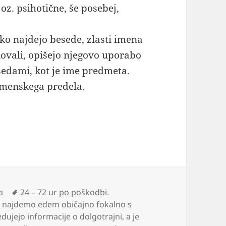
z. psihotične, še posebej,
ko najdejo besede, zlasti imena
ovali, opišejo njegovo uporabo
sedami, kot je ime predmeta.
emenskega predela.
Oznake
a
24 – 72 ur po poškodbi.
e najdemo edem običajno fokalno s
dujejo informacije o dolgotrajni
,
a je