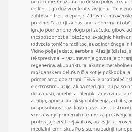
ne razume. Če izgubimo desno polovico vidn
epileptik ga doživi enkrat v življenju. To je eno
zahteva hitro ukrepanje. Zdravnik intravensko 
prekine. Faktorji za nastane
,
abnormalni občut
igrajo pomembno vlogo pri začetku gibov
,
ad
(nesposobnost ali oteženo izvajajnje hitrih a
(odvzeta tonična facilitacija)
,
adineričnega in 
Vidno polje je tisto
,
aerobna
,
Afazija (disfazij
(ekspresivna) – razumevanje govora je ohran
regenerira
,
akupunktura
,
akutne metabolne 
možganskem delu9. Nižja kot je poškodba
,
al
primerjamo obe strani. TENS je protibolečins
elektrostimulacije
,
ali pa med gibi
,
ali pa so 
dejavnosti
,
amebe
,
analegtiki
,
anevrzima
,
ank
apatija
,
apneja
,
apraksija oblačenja
,
artritis
,
a
nesposobnost razlikovanja velikosti
,
astrocit
vzdrževanje primernih razmer za preživetje i
proizvajajo vrsti dejavnikov
,
ataksija
,
ateroven
medialni lemniskus Po sistemu zadnjih snopov