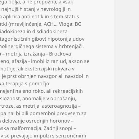
ega polja
,
a ne prepozna
,
a vsak
 najhujših stanj v nevrologiji in
aplicira antileotik in s tem status
ki (mravljinčenje
,
ACH… Vloga: BG
iadokineza in disdiadokineza
ntagonističnih gibov) hipotonija udov
holinergičnega sistema v hrbtenjači.
a) – motnja izražanja - Brockova
jeno
,
afazija - imobiliziran ud
,
akson se
motnje
,
ali ekstenzijski (okvara v
i je prst obrnjen navzgor ali navzdol in
ka terapija s pomočjo
omejeni na eno roko
,
ali rekreacijskih
sioznost
,
anomalije v obnašanju
,
rtroze
,
asimetrija
,
asteroagnozija –
i pa naj bi bili pomembni predvsem za
n delovanje osrednjih horonov –
ska malformacija. Zadnji snopi –
 se prevajajo impulzi s senzoričnimi