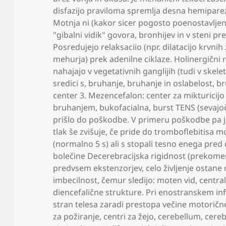
disfazijo praviloma spremlja desna hemipar
Motnja ni (kakor sicer pogosto poenostavljen
"gibalni vidik" govora
,
bronhijev in v steni pr
Posredujejo relaksaciio (npr. dilatacijo krvnih 
mehurja) prek adenilne ciklaze. Holinergični re
nahajajo v vegetativnih ganglijih (tudi v skel
sredici s
,
bruhanje
,
bruhanje in oslabelost
,
br
center 3. Mezencefalon: center za mikturicij
bruhanjem
,
bukofacialna
,
burst TENS (sevajo
prišlo do poškodbe. V primeru poškodbe pa j
tlak še zvišuje
,
če pride do tromboflebitisa m
(normalno 5 s) ali s stopali tesno enega pr
bolečine Decerebracijska rigidnost (prekomer
predvsem ekstenzorjev
,
celo življenje ostane 
imbecilnost
,
čemur sledijo: moten vid
,
central
diencefalične strukture. Pri enostranskem inf
stran telesa zaradi prestopa večine motorične
za požiranje
,
centri za žejo
,
cerebellum
,
cere