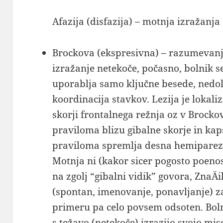
Afazija (disfazija) – motnja izražanja
Brockova (ekspresivna) – razumevanj
izražanje netekoče, počasno, bolnik s
uporablja samo ključne besede, nedol
koordinacija stavkov. Lezija je lokali
skorji frontalnega režnja oz v Brocko
praviloma blizu gibalne skorje in kap
praviloma spremlja desna hemipare
Motnja ni (kakor sicer pogosto poeno
na zgolj “gibalni vidik” govora, ZnaÄi
(spontan, imenovanje, ponavljanje) za
primeru pa celo povsem odsoten. Bolni
s težavo (netekoče) izrazijo svojo mise