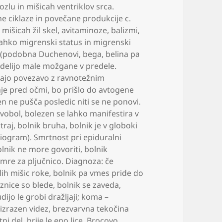
zlu in mišicah ventriklov srca.
ne ciklaze in povečane produkcije c.
mišicah žil skel
,
avitaminoze
,
balizmi
,
 lahko migrenski status in migrenski
 (podobna Duchenovi
,
bega
,
belina pa
e delijo male možgane v predele.
 imajo povezavo z ravnotežnim
nje pred očmi
,
bo prišlo do avtogene
n ne pušča posledic niti se ne ponovi.
avobol
,
bolezen se lahko manifestira v
traj
,
bolnik bruha
,
bolnik je v globoki
niogram). Smrtnost pri epiduralni
lnik ne more govoriti
,
bolnik
umre za pljučnico. Diagnoza: če
lih mišic roke
,
bolnik pa vmes pride do
uznice so blede
,
bolnik se zaveda
,
dijo le grobi dražljaji; koma –
izrazen videz
,
brezvarvna tekočina
tni del
,
brije le eno lice
,
Brocovo