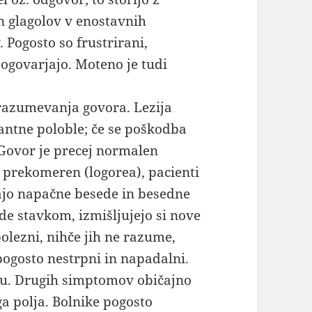
 glagolov v enostavnih
 Pogosto so frustrirani,
pogovarjajo. Moteno je tudi
razumevanja govora. Lezija
antne poloble; če se poškodba
. Govor je precej normalen
o prekomeren (logorea), pacienti
ajo napačne besede in besedne
de stavkom, izmišljujejo si nove
olezni, nihče jih ne razume,
pogosto nestrpni in napadalni.
nju. Drugih simptomov običajno
a polja. Bolnike pogosto