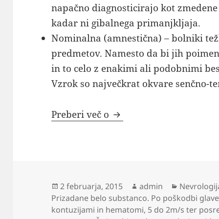
napačno diagnosticirajo kot zmedene o
kadar ni gibalnega primanjkljaja.
Nominalna (amnestična) – bolniki tež
predmetov. Namesto da bi jih poimen
in to celo z enakimi ali podobnimi be
Vzrok so največkrat okvare senčno-t
Nevrologija
Preberi več o
Objavljeno
Avtor
Kategorije
2 februarja, 2015
admin
Nevrologij
dne
Prizadane belo substanco. Po poškodbi glav
kontuzijami in hematomi
,
5 do 2m/s ter posre