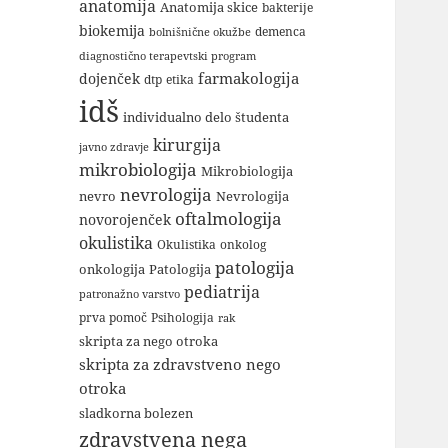
anatomija
Anatomija skice
bakterije
biokemija
demenca
bolnišnične okužbe
diagnostično terapevtski program
farmakologija
dojenček
dtp
etika
idš
individualno delo študenta
kirurgija
javno zdravje
mikrobiologija
Mikrobiologija
nevrologija
nevro
Nevrologija
oftalmologija
novorojenček
okulistika
Okulistika
onkolog
patologija
onkologija
Patologija
pediatrija
patronažno varstvo
Psihologija
prva pomoč
rak
skripta za nego otroka
skripta za zdravstveno nego
otroka
sladkorna bolezen
zdravstvena nega