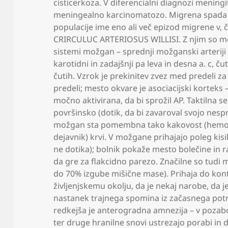
cisticerkoza. V diferencialni diagnozi menin
meningealno karcinomatozo. Migrena spada 
populacije ime eno ali več epizod migrene v
,
č
CRIRCULUC ARTERIOSUS WILLISI. Z njim so med
sistemi možgan – sprednji možganski arterij
karotidni in zadajšnji pa leva in desna a. c
,
čut
čutih. Vzrok je prekinitev zvez med predeli z
predeli; mesto okvare je asociacijski korteks 
močno aktivirana
,
da bi sprožil AP. Taktilna 
površinsko (dotik
,
da bi zavaroval svojo nesp
možgan sta pomembna tako kakovost (hemore
dejavnik) krvi. V možgane prihajajo poleg kis
ne dotika); bolnik pokaže mesto bolečine in r
da gre za flakcidno parezo. Značilne so tudi m
do 70% izgube mišične mase). Prihaja do kon
življenjskemu okolju
,
da je nekaj narobe
,
da j
nastanek trajnega spomina iz začasnega pot
redkejša je anterogradna amnezija – v poza
ter druge hranilne snovi ustrezajo porabi in d