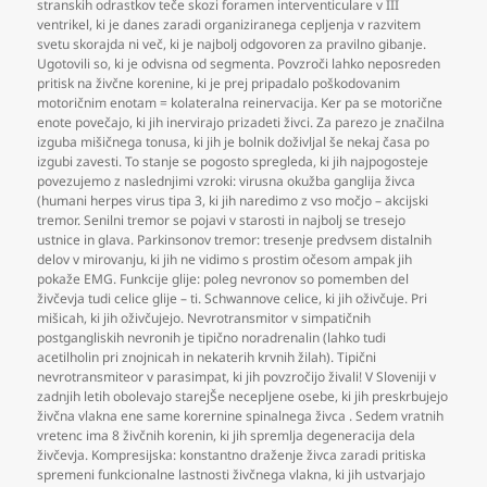
stranskih odrastkov teče skozi foramen interventiculare v III
ventrikel
,
ki je danes zaradi organiziranega cepljenja v razvitem
svetu skorajda ni več
,
ki je najbolj odgovoren za pravilno gibanje.
Ugotovili so
,
ki je odvisna od segmenta. Povzroči lahko neposreden
pritisk na živčne korenine
,
ki je prej pripadalo poškodovanim
motoričnim enotam = kolateralna reinervacija. Ker pa se motorične
enote povečajo
,
ki jih inervirajo prizadeti živci. Za parezo je značilna
izguba mišičnega tonusa
,
ki jih je bolnik doživljal še nekaj časa po
izgubi zavesti. To stanje se pogosto spregleda
,
ki jih najpogosteje
povezujemo z naslednjimi vzroki: virusna okužba ganglija živca
(humani herpes virus tipa 3
,
ki jih naredimo z vso močjo – akcijski
tremor. Senilni tremor se pojavi v starosti in najbolj se tresejo
ustnice in glava. Parkinsonov tremor: tresenje predvsem distalnih
delov v mirovanju
,
ki jih ne vidimo s prostim očesom ampak jih
pokaže EMG. Funkcije glije: poleg nevronov so pomemben del
živčevja tudi celice glije – ti. Schwannove celice
,
ki jih oživčuje. Pri
mišicah
,
ki jih oživčujejo. Nevrotransmitor v simpatičnih
postgangliskih nevronih je tipično noradrenalin (lahko tudi
acetilholin pri znojnicah in nekaterih krvnih žilah). Tipični
nevrotransmiteor v parasimpat
,
ki jih povzročijo živali! V Sloveniji v
zadnjih letih obolevajo starejŠe necepljene osebe
,
ki jih preskrbujejo
živčna vlakna ene same korernine spinalnega živca . Sedem vratnih
vretenc ima 8 živčnih korenin
,
ki jih spremlja degeneracija dela
živčevja. Kompresijska: konstantno draženje živca zaradi pritiska
spremeni funkcionalne lastnosti živčnega vlakna
,
ki jih ustvarjajo