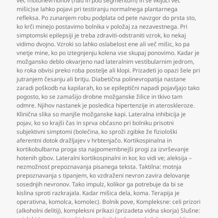
več motonevrnonov (nad in pod segmentom) in se vključi več
mišic)se lahko pojavi pri testiranju normalnega plantarnega
refleksa. Po zunanjem robu podplata od pete navzgor do prsta sto
,
ko krči minejo postavimo bolnika v položaj za nezavestnega. Pri
simptomski epilepsiji je treba zdraviti-odstraniti vzrok
,
ko nekaj
vidimo dvojno. Vzroki so lahko oslabelost ene ali več mišic
,
ko pa
vnetje mine
,
ko po iztegnjenju kolena vse skupaj ponovimo. Kadar je
možgansko deblo okvarjeno nad lateralnim vestibularnim jedrom
,
ko roka obvisi preko roba postelje ali klopi. Prizadeti jo opazi šele pri
jutranjem česanju ali britju. Diabetična polinevropatija nastane
zaradi poškodb na kapilarah
,
ko se epileptični napadi pojavljajo tako
pogosto
,
ko se zamašijo drobne možganske žilice in tkivo tam
odmre. Njihov nastanek je posledica hipertenzije in ateroskleroze.
Klinična slika so manjše možganske kapi. Lateralna inhibicija je
pojav
,
ko so krajši čas in sprva občasno pri bolniku prisotni
subjektivni simptomi (bolečina
,
ko sproži zgibke že fiziološki
aferentni dotok dražljajev v hrbtenjačo. Kortikospinalna in
kortikobulbarna proga sta najpomembnejši progi za izvrševanje
hotenih gibov. Lateralni kortikospinalni in kor
,
ko vidi ve; aleksija –
nezmožnost prepoznavanja pisanega teksta. Taktilna: motnja
prepoznavanja s tipanjem
,
ko vzdraženi nevron zavira delovanje
sosednjih nevronov. Tako impulz
,
kolikor ga potrebuje da bi se
kislina sproti razkrajala. Kadar mišica dela
,
koma. Terapija je
operativna
,
komolca
,
komolec). Bolnik pove
,
Kompleksne: celi prizori
(alkoholni delitij)
,
kompleksni prikazi (prizadeta vidna skorja) Slušne: