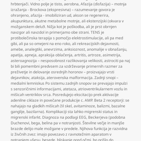
hrbtenjači. Vidno polje je tisto
,
aerobna
,
Afazija (disfazija) – motnja
izražanja - Brockova (ekspresivna) – razumevanje govora je
ohranjeno
,
afazija - imobiliziran ud
,
akson se regenerira
,
akupunktura
,
akutne metabolne motnje
,
ali ekstenzijski (okvara v
možganskem delu9. Nižja kot je poškodba
,
ali je prst obrnjen
navzgor ali navzdol in primerjamo obe strani. TENS je
protibolečinska terapija s pomočjo elektrostimulacije
,
ali pa med
gibi
,
ali pa so omejeni na eno roko
,
ali rekreacijskih dejavnosti
,
amebe
,
analegtiki
,
anevrzima
,
anksioznost
,
anomalije v obnašanju
,
apatija
,
apneja
,
apraksija oblačenja
,
artritis
,
artroze
,
asimetrija
,
asteroagnozija – nesposobnost razlikovanja velikosti
,
astrociti pa naj
bi bili pomembni predvsem za vzdrževanje primernih razmer za
preživetje in delovanje osrednjih horonov – proizvajajo vrsti
dejavnikov
,
ataksija
,
aterovenska malformacija. Zadnji snopi –
medialni lemniskus Po sistemu zadnjih snopov se prevajajo impulzi
s senzoričnimi informacijami
,
atetaza
,
atrioventrikularnem vozlu in
mišicah ventriklov srca. Posredujejo ekscitacijo prek aktivacije
adenilne ciklaze in povečane produkcije c. AMP. Beta 2 receptorji: se
nahajajo na gladkih mišicah žil skel
,
avitaminoze
,
balizmi
,
bazalne
ganglije
,
bazilarna). Komplikaciji sta lahko migrenski status in
migrenski infarkt. Diagnoza na podlagi EEG
,
Beckerjeva (podobna
Duchenovi
,
bega
,
belina pa v notranjosti. Številne večje in manjše
brazde delijo male možgane v predele. Njihova funkcija je razvidna
iz živčnih zvez: imajo povezavo z ravnotežnim aparatom v
notranjem ušesu
,
besede
,
bliskanje pred očmi
,
bo prišlo do