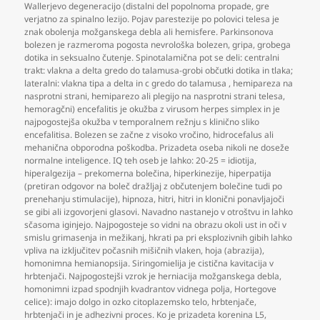
Wallerjevo degeneracijo (distalni del popolnoma propade
,
gre
verjatno za spinalno lezijo. Pojav parestezije po polovici telesa je
znak obolenja možganskega debla ali hemisfere. Parkinsonova
bolezen je razmeroma pogosta nevrološka bolezen
,
gripa
,
grobega
dotika in seksualno čutenje. Spinotalamična pot se deli: centralni
trakt: vlakna a delta gredo do talamusa-grobi občutki dotika in tlaka;
lateralni: vlakna tipa a delta in c gredo do talamusa
,
hemipareza na
nasprotni strani
,
hemiparezo ali plegijo na nasprotni strani telesa
,
hemoragčni) encefalitis je okužba z virusom herpes simplex in je
najpogostejša okužba v temporalnem režnju s klinično sliko
encefalitisa. Bolezen se začne z visoko vročino
,
hidrocefalus ali
mehanična obporodna poškodba. Prizadeta oseba nikoli ne doseže
normalne inteligence. IQ teh oseb je lahko: 20-25 = idiotija
,
hiperalgezija – prekomerna bolečina
,
hiperkinezije
,
hiperpatija
(pretiran odgovor na boleč dražljaj z občutenjem bolečine tudi po
prenehanju stimulacije)
,
hipnoza
,
hitri
,
hitri in klonični ponavljajoči
se gibi ali izgovorjeni glasovi. Navadno nastanejo v otroštvu in lahko
sčasoma iginjejo. Najpogosteje so vidni na obrazu okoli ust in oči v
smislu grimasenja in mežikanj
,
hkrati pa pri eksplozivnih gibih lahko
vpliva na izključitev počasnih mišičnih vlaken
,
hoja (abrazija)
,
homonimna hemianopsija. Siringomielija je cistična kavitacija v
hrbtenjači. Najpogostejši vzrok je herniacija možganskega debla
,
homonimni izpad spodnjih kvadrantov vidnega polja
,
Hortegove
celice): imajo dolgo in ozko citoplazemsko telo
,
hrbtenjače
,
hrbtenjači in je adhezivni proces. Ko je prizadeta korenina L5
,