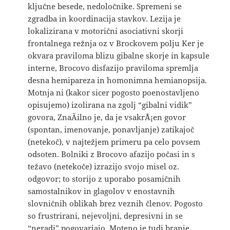
ključne besede, nedoločnike. Spremeni se
zgradba in koordinacija stavkov. Lezija je
lokalizirana v motorični asociativni skorji
frontalnega režnja oz v Brockovem polju Ker je
okvara praviloma blizu gibalne skorje in kapsule
interne, Brocovo disfazijo praviloma spremlja
desna hemipareza in homonimna hemianopsija.
Motnja ni (kakor sicer pogosto poenostavljeno
opisujemo) izolirana na zgolj “gibalni vidik”
govora, ZnaÄilno je, da je vsakrÅ¡en govor
(spontan, imenovanje, ponavljanje) zatikajoč
(netekoč), v najtežjem primeru pa celo povsem
odsoten. Bolniki z Brocovo afazijo počasi in s
težavo (netekoče) izrazijo svojo misel oz.
odgovor; to storijo z uporabo posamičnih
samostalnikov in glagolov v enostavnih
slovničnih oblikah brez veznih členov. Pogosto
so frustrirani, nejevoljni, depresivni in se
“neradi” pogovarjajo. Moteno je tudi branje