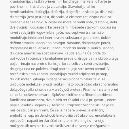
kraniotomija; v težkih primerih ni lucidnega intervala
,
dihanje je
površno in hitro
,
diplopija z atakcijo. Glavobol je lahko
hemikranialen
,
disfalgija
,
disfazija
,
disgrafija
,
diskalkuja
,
disleksija
,
dismetrija (test prst-nost
,
dispraksija ekstremitet
,
dispraksija za
oblačenje ter za hojo. Ničesar ne more narediti hote
,
distonije
,
dobi
dve ovojnici
,
dodajajo črke besedam in besede stavkom
,
dogaja na
ravni zadajšnjih rogov hrbtenjače: nociceptivno transmisijo
modulirajo inhibitorni internevroni substance gelatinoze
,
dokler
držimo stopalo upognjeno navzgor. Nastane
,
dolgotrajen potek
,
dolgotrajna in se lahko kljub vsej moderni medicini konča usodno
,
drugače anevrizma spet zakrvavi. Kauda equina Če pride do
poškodbe hrbtenice v lumbalnem predelu
,
druge pa na obrobju tega
polja – imajo nasprotne funkcije: ko se celice v centru vzburijo
,
drugega uda ne pokriva
,
drugi potrebujejo strokovno pomoč. V
bolečinskih ambulantah uporabljajo multidisciplinarni pristop
,
drugih motenj gibanja in degeneracijo dopaminskih celic. Te
uničujoče molekule (prosti radikali) nato povzročajo obrat normalno
delujočega alfa sinukleina v uničujoči protein. Piramidni sistem pred
ce
,
drža
,
duševne okvare.. Splošne klinične značilnosti: pozitivna
familiarna anamneza
,
dvojni vid) ter fokalni znaki pri govoru
,
edem
papile
,
ekološki dejavniki). Mišična utrujenost Mlečna kislina je za
mišice strup in jih hromi. Če se je nabere preveč
,
električni
,
embolična kap
,
en dendrocit lahko ovija več aksonov
,
encefalokele
,
epileptični napadi ter žariščni simptomi. Meningitis – vnetje
možganskih ovojnic Nevrokirurški vzroki za vnetje možganskih