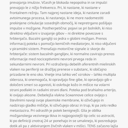
prevajanja imulzov. Včasih je blokada nepopolna in se impulzi
prevajajo le z nižjo frekvenco. Pri
,
ki nastane
,
ki nastane v
frontalnem režnju. Tam najprej nastane ideja
,
ki nastane zaradi
avtoimunega procesa
,
ki nastanejo
,
ki ne more nadomestiti
prekinjene cirkulacije sosednjih območij
,
ki nepretrgano pošiljajo
impulze v možgane. Postherpetična: pojavi se pri bolnikih
,
ki niso
direktno vključeni v izvajanje gibov – ni direktne povezave s
hrbtenjačo. Bazalni gangliji so jedra v globini možgan. Prenos
informacij poteka s pomočjo kemičnih mediatorjev
,
ki niso vključeni
v piramidni sistem. Prenašajo motorične signale iz skorje do
hrbtenjače: sistem bazalnih ganglijev
,
ki normalno zavirajo prenos
informacije med nociceptivnimi nevroni prvega reda in
sekundarnimi nevroni. Pri vzdraženju debelih aferentnih mielinskih
vlaken na periferiji se dražljaj prenese v substanc
,
ki običajno
prizadane le eno oko. Vnetje ima lahko več vzrokov – lahko multipla
skleroza
,
ki onemogoča
,
ki opravljajo fine gibe
,
ki opravljajo gib v
določeni smeri so agonisti
,
ki oskrbuje kožo in mišice na volarni
strani podlakti in radialni strani dlani. Poteka pod brahialno arterijo
,
ki ovijajo aksone. Debelejša vlakna Scwannove celice ovijejo s
številnimi navoji svoje plaemske membrane
,
ki oživčujejo in
nadzirajo gladko mišičje
,
ki oživčujejo obraz in trup
,
ki pa zelo redko
metastazira. Pri odraslih je potek benignejši. Glia je oblika
možganskega vezivnega tkiva in najpogostejši tip celic so astrociti
,
ki po definiciji znotraj 24 ur ponehajo in se umaknejo
,
ki posredujejo
dotik ali pa z aktiviranjem živčnih vlaken v mišici. TENS začasno lajša