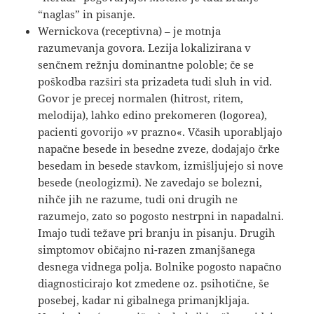
“naglas” in pisanje.
Wernickova (receptivna) – je motnja
razumevanja govora. Lezija lokalizirana v
senčnem režnju dominantne poloble; če se
poškodba razširi sta prizadeta tudi sluh in vid.
Govor je precej normalen (hitrost, ritem,
melodija), lahko edino prekomeren (logorea),
pacienti govorijo »v prazno«. Včasih uporabljajo
napačne besede in besedne zveze, dodajajo črke
besedam in besede stavkom, izmišljujejo si nove
besede (neologizmi). Ne zavedajo se bolezni,
nihče jih ne razume, tudi oni drugih ne
razumejo, zato so pogosto nestrpni in napadalni.
Imajo tudi težave pri branju in pisanju. Drugih
simptomov običajno ni-razen zmanjšanega
desnega vidnega polja. Bolnike pogosto napačno
diagnosticirajo kot zmedene oz. psihotične, še
posebej, kadar ni gibalnega primanjkljaja.