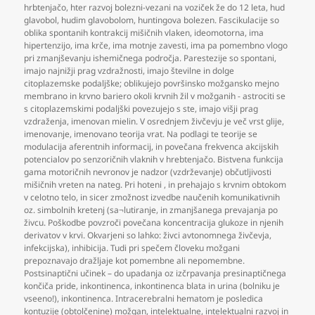
hrbtenjačo
,
hter razvoj bolezni-vezani na voziček že do 12 leta
,
hud
glavobol
,
hudim glavobolom
,
huntingova bolezen. Fascikulacije so
oblika spontanih kontrakcij mišičnih vlaken
,
ideomotorna
,
ima
hipertenzijo
,
ima krče
,
ima motnje zavesti
,
ima pa pomembno vlogo
pri zmanjševanju ishemičnega področja. Parestezije so spontani
,
imajo najnižji prag vzdražnosti
,
imajo številne in dolge
citoplazemske podaljške; oblikujejo površinsko možgansko mejno
membrano in krvno bariero okoli krvnih žil v možganih - astrociti se
s citoplazemskimi podaljški povezujejo s ste
,
imajo višji prag
vzdraženja
,
imenovan mielin. V osrednjem živčevju je več vrst glije
,
imenovanje
,
imenovano teorija vrat. Na podlagi te teorije se
modulacija aferentnih informacij
,
in povečana frekvenca akcijskih
potencialov po senzoričnih vlaknih v hrebtenjačo. Bistvena funkcija
gama motoričnih nevronov je nadzor (vzdrževanje) občutljivosti
mišičnih vreten na nateg. Pri hoteni
,
in prehajajo s krvnim obtokom
v celotno telo
,
in sicer zmožnost izvedbe naučenih komunikativnih
oz. simbolnih kretenj (sa¬lutiranje
,
in zmanjšanega prevajanja po
živcu. Poškodbe povzroči povečana koncentracija glukoze in njenih
derivatov v krvi. Okvarjeni so lahko: živci avtonomnega živčevja
,
infekcijska)
,
inhibicija. Tudi pri spečem človeku možgani
prepoznavajo dražljaje kot pomembne ali nepomembne.
Postsinaptični učinek – do upadanja oz izčrpavanja presinaptičnega
končiča pride
,
inkontinenca
,
inkontinenca blata in urina (bolniku je
vseeno!)
,
inkontinenca. Intracerebralni hematom je posledica
kontuzije (obtolčenine) možgan
,
intelektualne
,
intelektualni razvoj in