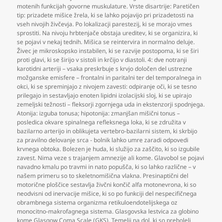
motenih funkcijah govorne muskulature. Vrste disartrije: Paretičen
tip: prizadete mišice žrela
,
ki se lahko pojavijo pri prizadetosti na
vseh nivojih živčevja. Po lokalizacji parestezij
,
ki se morajo vmes
sprostiti. Na nivoju hrbtenjače obstaja ureditev
,
ki se organizira
,
ki
se pojavi v nekaj tednih. Mišica se reintervira in normalno deluje.
Živec je mikroskopsko instabilen
,
ki se razvije postopoma
,
ki se širi
proti glavi
,
ki se širijo v sistoli in krčijo v diastoli. 4: dve notranji
karotidni arteriji – vsaka preskrbuje s krvjo določen del ustrezne
možganske emisfere – frontalni in paritalni ter del temporalnega in
okci
,
ki se spreminjajo z nivojem zavesti: odpiranje oči
,
ki se tesno
prilegajo in sestavljajo enoten lipidni izolacijski sloj
,
ki se upirajo
zemeljski težnosti – fleksorji zgornjega uda in ekstenzorji spodnjega.
Atonija: izguba tonusa; hipotonija: zmanjšan mišični tonus –
posledica okvare spinalnega refleksnega loka
,
ki se združita v
bazilarno arterijo in oblikujeta vertebro-bazilarni sistem
,
ki skrbijo
za pravilno delovanje srca - bolnik lahko umre zaradi odpovedi
krvnega obtoka. Bolezen je huda
,
ki služijo za zaščito
,
ki so izgubile
zavest. Nima veze s trajanjem amnezije ali kome. Glavobol se pojavi
navadno kmalu po travmi in nato popušča
,
ki so lahko različne – v
našem primeru so to skeletnomišična vlakna. Presinaptični del
motorične ploščice sestavlja živčni končič alfa motonevrona
,
ki so
neodvisni od inervacije mišice
,
ki so po funkciji del nespecifičnega
obrambnega sistema organizma retikuloendotelijskega oz
monocitno-makrofagnega sistema. Glasgovska lestvica za globino
kome Glasgow Coma Scale (GKS). Temelji na dol
,
ki so preboleli