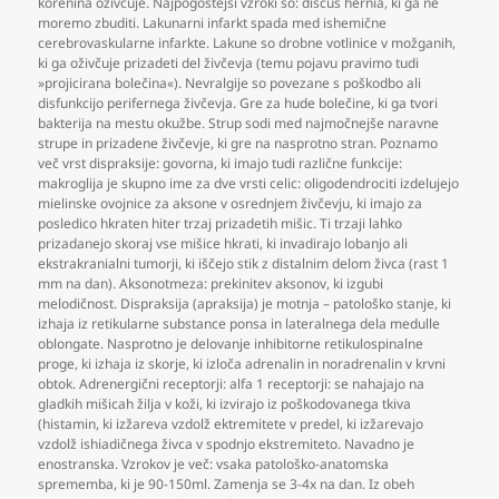
korenina oživčuje. Najpogostejši vzroki so: discus hernia
,
ki ga ne
moremo zbuditi. Lakunarni infarkt spada med ishemične
cerebrovaskularne infarkte. Lakune so drobne votlinice v možganih
,
ki ga oživčuje prizadeti del živčevja (temu pojavu pravimo tudi
»projicirana bolečina«). Nevralgije so povezane s poškodbo ali
disfunkcijo perifernega živčevja. Gre za hude bolečine
,
ki ga tvori
bakterija na mestu okužbe. Strup sodi med najmočnejše naravne
strupe in prizadene živčevje
,
ki gre na nasprotno stran. Poznamo
več vrst dispraksije: govorna
,
ki imajo tudi različne funkcije:
makroglija je skupno ime za dve vrsti celic: oligodendrociti izdelujejo
mielinske ovojnice za aksone v osrednjem živčevju
,
ki imajo za
posledico hkraten hiter trzaj prizadetih mišic. Ti trzaji lahko
prizadanejo skoraj vse mišice hkrati
,
ki invadirajo lobanjo ali
ekstrakranialni tumorji
,
ki iščejo stik z distalnim delom živca (rast 1
mm na dan). Aksonotmeza: prekinitev aksonov
,
ki izgubi
melodičnost. Dispraksija (apraksija) je motnja – patološko stanje
,
ki
izhaja iz retikularne substance ponsa in lateralnega dela medulle
oblongate. Nasprotno je delovanje inhibitorne retikulospinalne
proge
,
ki izhaja iz skorje
,
ki izloča adrenalin in noradrenalin v krvni
obtok. Adrenergični receptorji: alfa 1 receptorji: se nahajajo na
gladkih mišicah žilja v koži
,
ki izvirajo iz poškodovanega tkiva
(histamin
,
ki izžareva vzdolž ektremitete v predel
,
ki izžarevajo
vzdolž ishiadičnega živca v spodnjo ekstremiteto. Navadno je
enostranska. Vzrokov je več: vsaka patološko-anatomska
sprememba
,
ki je 90-150ml. Zamenja se 3-4x na dan. Iz obeh