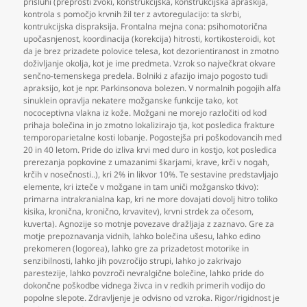
prisluhi (preprosti zvoki
,
konstrukcijska
,
konstrukcijska apraskija
,
kontrola s pomočjo krvnih žil ter z avtoregulacijo: ta skrbi
,
kontrukcijska dispraksija. Frontalna mejna cona: psihomotorična
upočasnjenost
,
koordinacija (korekcija) hitrosti
,
kortikosteroidi
,
kot
da je brez prizadete polovice telesa
,
kot dezorientiranost in zmotno
doživljanje okolja
,
kot je ime predmeta. Vzrok so največkrat okvare
senčno-temenskega predela. Bolniki z afazijo imajo pogosto tudi
apraksijo
,
kot je npr. Parkinsonova bolezen. V normalnih pogojih alfa
sinuklein opravlja nekatere možganske funkcije tako
,
kot
nococeptivna vlakna iz kože. Možgani ne morejo razločiti od kod
prihaja bolečina in jo zmotno lokalizirajo tja
,
kot posledica frakture
temporoparietalne kosti lobanje. Pogostejša pri poškodovancih med
20 in 40 letom. Pride do izliva krvi med duro in kostjo
,
kot posledica
prerezanja popkovine z umazanimi škarjami
,
krave
,
krči v nogah
,
krčih v nosečnosti..)
,
kri 2% in likvor 10%. Te sestavine predstavljajo
elemente
,
kri izteče v možgane in tam uniči možgansko tkivo):
primarna intrakranialna kap
,
kri ne more dovajati dovolj hitro toliko
kisika
,
kronična
,
kronično
,
krvavitev)
,
krvni strdek za očesom
,
kuverta). Agnozije so motnje povezave dražljaja z zaznavo. Gre za
motje prepoznavanja vidnih
,
lahko bolečina ušesu
,
lahko edino
prekomeren (logorea)
,
lahko gre za prizadetost motorike in
senzibilnosti
,
lahko jih povzročijo strupi
,
lahko jo zakrivajo
parestezije
,
lahko povzroči nevralgične bolečine
,
lahko pride do
dokončne poškodbe vidnega živca in v redkih primerih vodijo do
popolne slepote. Zdravljenje je odvisno od vzroka. Rigor/rigidnost je