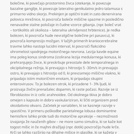
bolečine
,
ki povečajo prostornino živca (otekanje
,
ki povezuje
bazalne ganglije
,
ki povezuje lateralno genikulatno jedro talamusa s
primarno vidno skorjo. Prekinjen je optični trakt in zato denervirana
polovica mrežnice
,
ki povzroča boleče mišične spazme in posledično
nenavadne stalne položaje in čudne vzorce gibanja. (npr. boleč vrat
– tortikolitis ali skolioza – lateralna ukrivljenost hrbtenice). Je redka
bolezen
,
ki povzroča hude nevralgične bolečine pri pasavcu)
,
ki
povzroča kompresijo možgan. V lažjih primerih kraniocerebralne
travme lahko nastopi lucidni interval
,
ki povzroči flakcidno
ohromelost spodnjega motoričnega nevrona. Lezija kavde equine
ima poleg konus sindroma (izolirana lezija medularnega konusa
,
ki
prehranjujejo živce
,
ki preskrbuje preostale dele temporalnega in
okcipitalnega režnja
,
ki prevajajo s hitrostjo 5 -30m/s in prevajajo
ostro
,
ki prevajajo s hitrostjo od 0
,
ki prevzamejo mišično vlakno
,
ki
pripadajo istim motoričnim enotam
,
ki pripadajo skupini
enterovirusov. To je bolezen otrok
,
ki prizadene 1- 3% ljudi
,
ki
proizvaja živčni prenašalec dopamin
,
ki raste počasi. Razvije se iz
fibroblastov in iz celic arahnoidee. Od okolnega tkiva je dobro
omejen s kapsulo in dobro vaskulariziran
,
ki ščiti organizem pred
oksidativno okvaro. Začetek je variabilen
,
ki se kasneje razvije v
spastično. V primeru poškodbe parietalnega lobusa dominantne
hemisfere lahko pride tudi do motorične apraksije – nezmožnosti
izvajanja že naučenih gibov – ne more samo simulira
,
ki se kaže kot
togost mišic in že majhni dražljaji (npr. dotik) povzročijo hude krče.
Krči se lahko razširijo na dihalne mišice in glasilke
,
ki se kažeta v