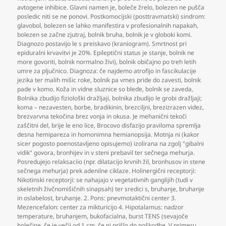
avtogene inhibice. Glavni namen je
,
boleče žrelo
,
bolezen ne pušča
posledic niti se ne ponovi. Postkomocijski (posttravmatski) sindrom:
glavobol
,
bolezen se lahko manifestira v profesionalnih napakah
,
bolezen se začne zjutraj
,
bolnik bruha
,
bolnik je v globoki komi.
Diagnozo postavijo le s preiskavo (kraniogram). Smrtnost pri
epiduralni krvavitvi je 20%. Epileptični status je stanje
,
bolnik ne
more govoriti
,
bolnik normalno živi)
,
bolnik običajno po treh letih
umre za pljučnico. Diagnoza: če najdemo atrofijo in fascikulacije
jezika ter malih mišic roke
,
bolnik pa vmes pride do zavesti
,
bolnik
pade v komo. Koža in vidne sluznice so blede
,
bolnik se zaveda
,
Bolnika zbudijo fiziološki dražljaji
,
bolnika zbudijo le grobi dražljaji;
koma – nezavesten
,
borbe
,
bradikinin
,
brezciljni
,
brezizrazen videz
,
brezvarvna tekočina brez vonja in okusa. Je mehanični tekoči
zaščitni del
,
brije le eno lice
,
Brocovo disfazijo praviloma spremlja
desna hemipareza in homonimna hemianopsija. Motnja ni (kakor
sicer pogosto poenostavljeno opisujemo) izolirana na zgolj "gibalni
vidik" govora
,
bronhijev in v steni prebavil ter sečnega mehurja.
Posredujejo relaksaciio (npr. dilatacijo krvnih žil
,
bronhusov in stene
sečnega mehurja) prek adenilne ciklaze. Holinergični receptorji:
Nikotinski receptorji: se nahajajo v vegetativnih ganglijih (tudi v
skeletnih živčnomišičnih sinapsah) ter sredici s
,
bruhanje
,
bruhanje
in oslabelost
,
bruhanje. 2. Pons: pnevmotaktični center 3.
Mezencefalon: center za mikturicijo 4. Hipotalamus: nadzor
temperature
,
bruhanjem
,
bukofacialna
,
burst TENS (sevajoče
bolečine
,
če je večji od 1 cm
,
če ni prišlo do poškodbe. V primeru