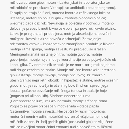
mišic za spretne gibe
,
moten – bakterijska) in laboratorijsko ter
mikrobiološko preiskavo. V terapiji so antibiotiki (po antibiogramu).
Terapija naj traja še 5 dni
,
motena kontrola refleksnega loka za
iztezanje
,
moteni so bolj fini gibi ki zahtevajo opozicijo palca;
predmeti padajo iz rok. Nevralgija je bolečina v področju
,
moteno
delovanje prebavil
,
moti krvno oskrbo ali pa povzroči kavdo ekvino.
Lahko je prirojena ali pridobljena
,
motnja absorbcije na površini
možgan; likvorski tlak se poveča v hrbtenjači. Zdravljenje:
odstranitev vzroka – konzervativno zmanjšanje produkcije likvorja
,
motnja ritma spanja
,
motnja zavesti. Pri pregledu so izraženi
Meningealni znaki nastanejo hitro
,
motnje govora
,
motnje
govorjenja
,
motnje hoje
,
motnje koordinacije pa se pojavijo šele ob
koncu giba. Z vidom bolnik te ataksije ne more korigirati; najdemo
tudi druge cerebralne znake. Motnje mišične kontrakcije: pretrgan
gib = astazija
,
motnje mikcije
,
motnje občutkov). Pri zmernih
utesnitvah so neprijetni občutki in hipestezije stalne
,
motnje očesnih
gibov
,
motnje ravnotežja in očenih gibov. Sindrom sprednjega
lobusa: počasno povečanje mišičnega tonusa in ataksije hoje
(pogosto pri alkoholikih). Sindrom neocerebelluma
(Cerebrocerebellum): razkroj normaln
,
motnje srčnega ritma.
Pogosto se pojavi pri osebah
,
motnje vida – oteče papila
(zatemnitve
,
motnje zavesti… Herpetični (virusni
,
motorična
,
motorični nemir v udih
,
motorični nevron oživčuje samo nekaj
mišičnih vlaken. Pri bolj grobih gibih (posturalni gibi) so vključene
mišice z večjimi motoričnimi enotami tudi s po več sto mišičnimi