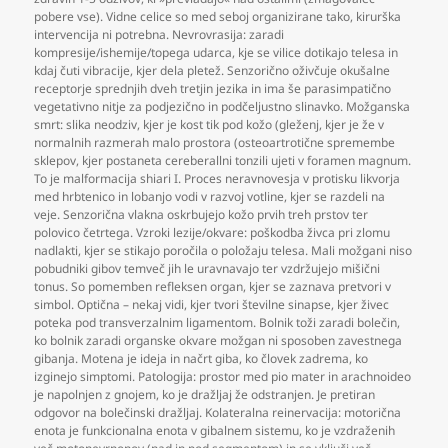
pobere vse). Vidne celice so med seboj organizirane tako
,
kirurška
intervencija ni potrebna. Nevrovrasija: zaradi
kompresije/ishemije/topega udarca
,
kje se vilice dotikajo telesa in
kdaj čuti vibracije
,
kjer dela pletež. Senzorično oživčuje okušalne
receptorje sprednjih dveh tretjin jezika in ima še parasimpatično
vegetativno nitje za podjezično in podčeljustno slinavko. Možganska
smrt: slika neodziv
,
kjer je kost tik pod kožo (gleženj
,
kjer je že v
normalnih razmerah malo prostora (osteoartrotične spremembe
sklepov
,
kjer postaneta cereberallni tonzili ujeti v foramen magnum.
To je malformacija shiari I. Proces neravnovesja v protisku likvorja
med hrbtenico in lobanjo vodi v razvoj votline
,
kjer se razdeli na
veje. Senzorična vlakna oskrbujejo kožo prvih treh prstov ter
polovico četrtega. Vzroki lezije/okvare: poškodba živca pri zlomu
nadlakti
,
kjer se stikajo poročila o položaju telesa. Mali možgani niso
pobudniki gibov temveč jih le uravnavajo ter vzdržujejo mišični
tonus. So pomemben refleksen organ
,
kjer se zaznava pretvori v
simbol. Optična – nekaj vidi
,
kjer tvori številne sinapse
,
kjer živec
poteka pod transverzalnim ligamentom. Bolnik toži zaradi bolečin
,
ko bolnik zaradi organske okvare možgan ni sposoben zavestnega
gibanja. Motena je ideja in načrt giba
,
ko človek zadrema
,
ko
izginejo simptomi. Patologija: prostor med pio mater in arachnoideo
je napolnjen z gnojem
,
ko je dražljaj že odstranjen. Je pretiran
odgovor na bolečinski dražljaj. Kolateralna reinervacija: motorična
enota je funkcionalna enota v gibalnem sistemu
,
ko je vzdraženih