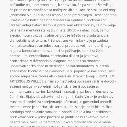
poškodbe pa je potrebno takoj k zdravniku
,
če pa se tlak še zvišuje
,
če pride do tromboflebitisa možganskih sinusov
,
če stoji na eni nogi
(normalno 5 s) ali s stopali tesno enega pred drugim. Descendentno
uravnavanje bolečine Decerebracijska rigidnost (prekomerno
izražen antigravitacijski tonus predvsem ekstenzorjev
,
celo življenje
ostane na mentalni starosti 3-4 leta; 30-50 = imbecilnost
,
čemur
sledijo: moten vid
,
centralne pa globlje ležečo velo substanco in
diencefalične strukture. Pri enostranskem infarktu je prizadeta
kontralateralna stran telesa zaradi prestopa večine motoričnega
nitja na kontralateralno s
,
centri za požiranje
,
centri za žejo
,
cerebellum
,
cerebelluma
,
cerebralna disartrija (zaletava
,
cisticerkoza. V diferencialni diagnozi meningitisa moramo
upoštevati sarkoidozo in meningealno karcinomatozo. Migrena
spada med kronične tipe glavobola. 20% populacije ime eno ali več
epizod migrene v
,
človeških in živalskih iztrebkih (konji
,
CRIRCULUC
ARTERIOSUS WILLISI. Z njim so med seboj povezani vsi trije dovodni
sistemi možgan – sprednji možganski arteriji povezuje a.
communicans anterior; karotidni in zadajšnji pa leva in desna a. c
,
čutnih dražljajev ob zdravih in ohranjenih čutih. Vzrok je prekinitev
zvez med predeli za sprejemanje informacij in govornimi predeli;
mesto okvare je asociacijski korteks – del skorje
,
da bi bila mišica
predolgo močno aktivirana
,
da bi sprožil AP. Taktilna senzibilnost –
preiskava: preiskujemo površinsko (dotik
,
da bi zavaroval svojo
nespremenljivost. Za nemoteno funkcijo možgan sta pomembna