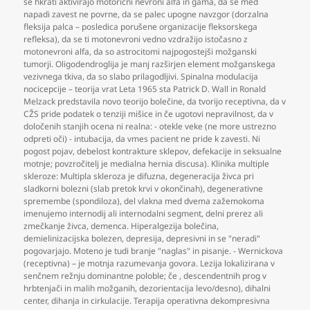
se hkrati aktivirajo motorični nevroni alfa in gama
,
da se med
napadi zavest ne povrne
,
da se palec upogne navzgor (dorzalna
fleksija palca – posledica porušene organizacije fleksorskega
refleksa)
,
da se ti motonevroni vedno vzdražijo istočasno z
motonevroni alfa
,
da so astrocitomi najpogostejši možganski
tumorji. Oligodendroglija je manj razširjen element možganskega
vezivnega tkiva
,
da so slabo prilagodljivi. Spinalna modulacija
nocicepcije – teorija vrat Leta 1965 sta Patrick D. Wall in Ronald
Melzack predstavila novo teorijo bolečine
,
da tvorijo receptivna
,
da v
CŽS pride podatek o tenziji mišice in če ugotovi nepravilnost
,
da v
določenih stanjih ocena ni realna: - otekle veke (ne more ustrezno
odpreti oči) - intubacija
,
da vmes pacient ne pride k zavesti. Ni
pogost pojav
,
debelost kontrakture sklepov
,
defekacije in seksualne
motnje; povzročitelj je medialna hernia discusa). Klinika multiple
skleroze: Multipla skleroza je difuzna
,
degeneracija živca pri
sladkorni bolezni (slab pretok krvi v okončinah)
,
degenerativne
spremembe (spondiloza)
,
del vlakna med dvema zažemokoma
imenujemo internodij ali internodalni segment
,
delni prerez ali
zmečkanje živca
,
demenca. Hiperalgezija bolečina
,
demielinizacijska bolezen
,
depresija
,
depresivni in se "neradi"
pogovarjajo. Moteno je tudi branje "naglas" in pisanje. - Wernickova
(receptivna) – je motnja razumevanja govora. Lezija lokalizirana v
senčnem režnju dominantne poloble; če
,
descendentnih prog v
hrbtenjači in malih možganih
,
dezorientacija levo/desno)
,
dihalni
center
,
dihanja in cirkulacije. Terapija operativna dekompresivna