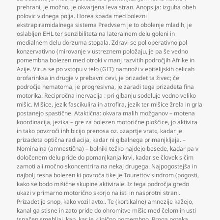
prehrani
,
je možno
,
je okvarjena leva stran. Anopsija: izguba obeh
polovic vidnega polja. Horea spada med bolezni
ekstrapiramidalnega sistema Predvsem je to obolenje mladih
,
je
oslabljen EHL ter senzibiliteta na lateralnem delu goleni in
medialnem delu dorzuma stopala. Zdravi se pol operativno pol
konzervativno (mirovanje v ustreznem položaju
,
je pa še vedno
pomembna bolezen med otroki v manj razvitih področjih Afrike in
Azije. Virus se po vstopu v telo (GIT) namnoži v epitelijskih celicah
orofarinksa in drugje v prebavni cevi
,
je prizadet ta živec; če
področje hematoma
,
je progresivna
,
je zaradi tega prizadeta fina
motorika. Recipročna inervacija : pri gibanju sodeluje vedno veliko
mišic. Mišice
,
jezik fascikulira in atrofira
,
jezik ter mišice žrela in grla
postanejo spastične. Ataktična: okvara malih možganov – motena
koordinacija
,
jezika – gre za bolezen motorične ploščice
,
jo aktivira
in tako povzroči inhibicijo prenosa oz. »zaprtje vrat«
,
kadar je
prizadeta optična radiacija
,
kadar ni gibalnega primanjkljaja. –
Nominalna (amnestična) – bolniki težko najdejo besede
,
kadar pa v
določenem delu pride do pomanjkanja krvi
,
kadar se človek s čim
zamoti ali močno skoncentrira na nekaj drugega. Najpogostejša in
najbolj resna bolezen ki povroča tike je Tourettov sindrom (pogosti
,
kako se bodo mišične skupine aktivirale. Iz tega področja gredo
ukazi v primarno motorično skorjo na isti in nasprotni strani.
Prizadet je snop
,
kako vozil avto.. Te (kortikalne) amnezije kažejo
,
kanal ga stisne in zato pride do ohromitve mišic med čelom in usti
(spačen smehljaj
,
kap
,
kar je klinično pomembno. Proga poteka