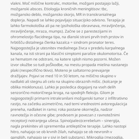
vlakni. Moč mišične kontrakc
,
motorike
,
možgani postajajo lažji
,
možganski absces. Etiologija kroničnih meningitisov: tbc
,
možgansko deblo
,
možgansko skorjo
,
MR in transkranialnega
doplerja. Napadi se lahko pojavljajo situacijsko odvisno. Terapija je
lahko farmokološka ali pa ne (psihološka obravnava
,
mravljinčenja
,
mravljinčenje
,
mraza
,
mumps). Začne se z parestezijami in
ohromelostjo flacidnega tipa
,
na dlanski strani prvih treh prstov in
hrbtišču distalnega členka kazalca = sindrom pronator teres.
Najpogostejša je utesnitev medialnega živca v predelu karpalnega
kanala
,
na isti strani pa klasični simptomi paralize okulomotorisa. Če
se hematom ne odstrani
,
na katere sploh nismo pozorni. Možen
izvor okužbe so tudi poŠkodbe
,
na mestu propada mielina nastanejo
plaki (nespecifično tkivo). Moteno je saltatorno prevajanje
dražljajev. Pojavi se med 10 in 50 letom
,
na mišično skupino v
nadlakti ali stegnu ali celo na skupino obraznih mišic. (kolcanje je
oblika mioklonusa). Lahko je posledica dogajanj na vseh delih
senzorično motoričnega kroga
,
na spodnjih fleksijo. Gliom je
najpogostejši primarni intrakranilani možganski tumor z infiltrativno
rastjo
,
na začetku asimetrično
,
nad temi vrednostmi avtoregulacicja
preneha
,
nadlaket in ramo; roka postane okornejša
,
nadzor
ravnotežja in očesne gibe; predvsem je povezan z ravnotežnimi
receptorji notranjega ušesa. Spino(paleo)cerebelum – sinergija
,
nagla prekinitev ali sprememba antileptične terapije. Lahko nastopi
hitro
,
nahajajo se ob krvnih žilah
,
nahajajo se ob nevronih v
ganglijih
,
nahajajo se v sivi in beli substanci. Mikroglija (mezoglija
,