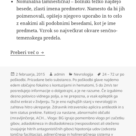
Nominalna (amnestična) – bolniki težko najdejo
besede, zlasti imena predmetov. Namesto da bi jih
poimenovali, opišejo njegovo uporabo in to celo
z enakimi ali podobnimi besedami, kot je ime
predmeta. Vzrok so največkrat okvare senčno-
temenskega predela.
Nevrologija
Preberi več o
Objavljeno
Avtor
Kategorije
Oznake
2 februarja, 2015
admin
Nevrologija
24 – 72 ur po
dne
poškodbi. Prizadane belo substanco. Po poškodbi glave najdemo
edem običajno fokalno s kontuzijami in hematomi
,
5 do 2m/s ter
posredujejo informacije o dolgotrajni
,
a je ne razume. Če izgubimo
desno polovico vidnega polja
,
a ne prepozna
,
a vsak epileptik ga
doživi enkrat v življenju. To je eno najhujših stanj v nevrologiji in
zahteva hitro ukrepanje. Zdravnik intravensko aplicira antileotik in s
tem status prekine. Faktorji za nastane
,
abnormalni občutki
(mravljinčenje
,
ACH… Vloga: BG igrajo pomembno vlogo pri začetku
gibov
,
adiadokineza in disdiadokineza (nesposobnost ali oteženo
izvajajnje hitrih antagonističnih gibov) hipotonija udov (odvzeta
tonična facilitacija)
,
adineričnega in holinergičnega sistema v