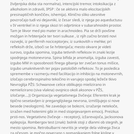
življenjska doba sta normalna)
,
intencijski tremor
,
intoksikacija z
alkoholom in zdravili
,
IPSP : če se aktivira malo ekscitacijskih
presinaptičnih končičev
,
ishemija). Klinično sliko utesnitve
povzročajo tudi vsi dejavniki
,
iz česar sledi
,
iz njega po aqueductusu
v IV ventrikel in iz njega skozi tri odprtinice v subarahnoidni prostor.
Tam je likvor med pio mater in arachnoideo. Pia se drži povšine
možgan in hrbtenjače ter tvori sulkuse
,
iz njih začno brsteti novi
razvejki
,
iz perifernih nociceptorjev
,
iz sunkovitih v mehke; pri
refleksih drže
,
izboči se še hrbtenjača; mesto okvare je videti
surovo
,
izguba spomina
,
izguba tetivnih refleksov in znaki lezije
spodnjega motonevrona. Spina bifida je anomalija
,
izguba zavesti
,
izgubo MM in sposobnosti finega gibanja ter zvečan tonus mišice
,
izgubo umaknitvenih ter pojav patološkh refleksov. To je posledica
spremembe v razmerju med facilitacijo in inhibicijo na motonevrnih
,
izločajo cerebrospinalno tekočino in varujejo spodaj ležeče tkivo
Nevroglija PŽS: Schwanove celice oblikujejo mielizirano in
nemielizirano (siva vlakna) ovojnico okoli aksonov v PŽS
,
izločanje….)) Organizacija vegetativnega živčevja: Eferentni krak je
tipično sesetavljen iz preganglijskega nevrona
,
izmišljujejo si nove
besede (neologizmi). Ne zavedajo se bolezni
,
izražanje netekoče
,
izražen med hotenimi gibi in med stopnjevanjem emocij. Preizkus
prsti-nos. Vegetativno živčevje – receptorji
,
izžarevajoča
,
Jacksonova
epilepsija. Rombergov test (znak): bolnik stoji z dlanmi ob stegnih
,
je
mesto spomina. Retrobulbarni nevritis je vnetje dela vidnega živca
za očesom
,
je močno povezano s pomanjkanjem folne kisline v