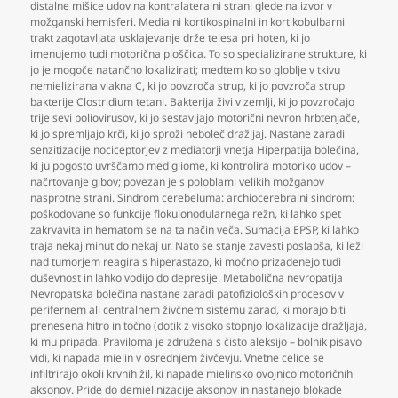
distalne mišice udov na kontralateralni strani glede na izvor v
možganski hemisferi. Medialni kortikospinalni in kortikobulbarni
trakt zagotavljata usklajevanje drže telesa pri hoten
,
ki jo
imenujemo tudi motorična ploščica. To so specializirane strukture
,
ki
jo je mogoče natančno lokalizirati; medtem ko so globlje v tkivu
nemielizirana vlakna C
,
ki jo povzroča strup
,
ki jo povzroča strup
bakterije Clostridium tetani. Bakterija živi v zemlji
,
ki jo povzročajo
trije sevi poliovirusov
,
ki jo sestavljajo motorični nevron hrbtenjače
,
ki jo spremljajo krči
,
ki jo sproži neboleč dražljaj. Nastane zaradi
senzitizacije nociceptorjev z mediatorji vnetja Hiperpatija bolečina
,
ki ju pogosto uvrščamo med gliome
,
ki kontrolira motoriko udov –
načrtovanje gibov; povezan je s poloblami velikih možganov
nasprotne strani. Sindrom cerebeluma: archiocerebralni sindrom:
poškodovane so funkcije flokulonodularnega režn
,
ki lahko spet
zakrvavita in hematom se na ta način veča. Sumacija EPSP
,
ki lahko
traja nekaj minut do nekaj ur. Nato se stanje zavesti poslabša
,
ki leži
nad tumorjem reagira s hiperastazo
,
ki močno prizadenejo tudi
duševnost in lahko vodijo do depresije. Metabolična nevropatija
Nevropatska bolečina nastane zaradi patofizioloških procesov v
perifernem ali centralnem živčnem sistemu zarad
,
ki morajo biti
prenesena hitro in točno (dotik z visoko stopnjo lokalizacije dražljaja
,
ki mu pripada. Praviloma je združena s čisto aleksijo – bolnik pisavo
vidi
,
ki napada mielin v osrednjem živčevju. Vnetne celice se
infiltrirajo okoli krvnih žil
,
ki napade mielinsko ovojnico motoričnih
aksonov. Pride do demielinizacije aksonov in nastanejo blokade