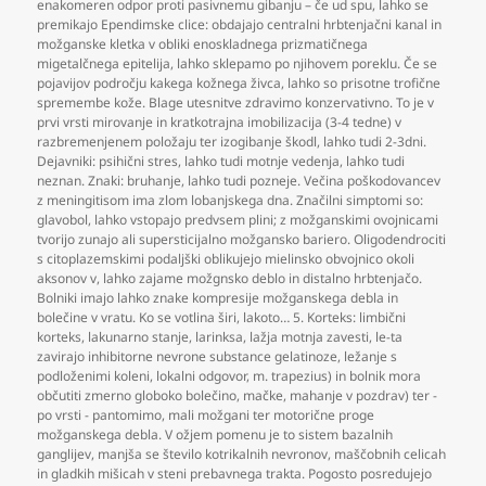
enakomeren odpor proti pasivnemu gibanju – če ud spu
,
lahko se
premikajo Ependimske clice: obdajajo centralni hrbtenjačni kanal in
možganske kletka v obliki enoskladnega prizmatičnega
migetalčnega epitelija
,
lahko sklepamo po njihovem poreklu. Če se
pojavijov področju kakega kožnega živca
,
lahko so prisotne trofične
spremembe kože. Blage utesnitve zdravimo konzervativno. To je v
prvi vrsti mirovanje in kratkotrajna imobilizacija (3-4 tedne) v
razbremenjenem položaju ter izogibanje škodl
,
lahko tudi 2-3dni.
Dejavniki: psihični stres
,
lahko tudi motnje vedenja
,
lahko tudi
neznan. Znaki: bruhanje
,
lahko tudi pozneje. Večina poškodovancev
z meningitisom ima zlom lobanjskega dna. Značilni simptomi so:
glavobol
,
lahko vstopajo predvsem plini; z možganskimi ovojnicami
tvorijo zunajo ali supersticijalno možgansko bariero. Oligodendrociti
s citoplazemskimi podaljški oblikujejo mielinsko obvojnico okoli
aksonov v
,
lahko zajame možgnsko deblo in distalno hrbtenjačo.
Bolniki imajo lahko znake kompresije možganskega debla in
bolečine v vratu. Ko se votlina širi
,
lakoto… 5. Korteks: limbični
korteks
,
lakunarno stanje
,
larinksa
,
lažja motnja zavesti
,
le-ta
zavirajo inhibitorne nevrone substance gelatinoze
,
ležanje s
podloženimi koleni
,
lokalni odgovor
,
m. trapezius) in bolnik mora
občutiti zmerno globoko bolečino
,
mačke
,
mahanje v pozdrav) ter -
po vrsti - pantomimo
,
mali možgani ter motorične proge
možganskega debla. V ožjem pomenu je to sistem bazalnih
ganglijev
,
manjša se število kotrikalnih nevronov
,
maščobnih celicah
in gladkih mišicah v steni prebavnega trakta. Pogosto posredujejo