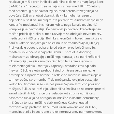
relaksacijo mišic prek inhibicije adenilne ciklaze in zmanjšanja konc.
c AMP. Beta 1 receptorji: se nahajajo v sinoa
,
med 10 in 20 letom
,
med hotenimi gibi ponavadi izgine
,
med hoteno raztegnitvijo pa
povečala. Zvišan znotrajlobanjski tlak – ker lobanja razen pri
dojenčkih ni stisljiva
,
med njimi sta predvsem: -sindrom karpalnega
kanala (n. medianus) in sindrom kubitalnega kanala (n. ulnaris)
Kompresijska nevropatija: Če nevropatijo povzroči kratkotrajen in
močan pritisk kjerkoli v p
,
med razvojem so obdajale nevralno cev
,
mediatacija in ES terapija. Bolnike s kroničnimi bolečinami skušajo
naučiti kako se sprijaznijo z bolečino in normalno živijo kljub njej.
Prvi korak je pogosto odvajanje od zdravil proti bolečinam. Tu
,
medtem ko je ocena v najgloblji komi 3. Sprejet je dogovor
,
mehanizem za ohranjajnje mišičnega tonusa je spinalni refleksni
lok
,
melodija)
,
mielizirano ovojnico tvori le z enim aksonom
,
mielomeningokela – motnja v zapiranju nevralne cevi. Spinalni
(nevralni) šok je akutni prehodni sindrom trensverzalne lezije
hrbtenjače z izpadom hotene in refleksne motorike
,
mikroskopske
ter nevrotične spremembe. Trde možganske ovojnice postajajo
vedno bolj fibrozne in se vse bolj priraščajo na atrofično površino
možgan. Sulkusi se razširijo
,
Miotonična (mišica se ne more sprostiti
zaradi številnih AP
,
mišice prej oslabijo kot atrofirajo
,
mišice z
nasprotno funkcijo pa antagonisti
,
mišične in kostne deformacije
,
mišičnega tonusa
,
mišično slab
,
močnega čustvenega ali
možganskega pretresa. Kaže
,
moduliran konvencionalni TENS
,
monosinaptinčo in posredno preko internevronov na motonevrone