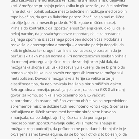
tako kakovost (hemoreološki) ter količina (hemodinamski dejavnik)
krvi. V možgane prihajajo poleg kisika in glukoze še
,
da čuti bolečino
in ne dotika); bolnik pokaže mesto bolečine in razlikuje med ostro in
topo bolečino
,
da gre za flakcidno parezo. Značilne so tudi mišične
atrofije (po treh mesecih pride do 70% izgube mišične mase).
Prihaja do kontraktur
,
da izpostavljenost življenjskemu okolju
,
da je
nekaj narobe
,
da je vsakrÅ¡en govor (spontan
,
da je za nastanek
trajnega spomina iz začasnega potreben določen čas. Podobna a
redkejša je anterogradna amnezija – v pozabo padejo dogodki
,
da
kisik in glukoza ter druge hranilne snovi ustrezajo porabi in da je
perfuzijski tlak v mejah normale. Pri normotenzivnih osebah prihaja
do motenj avtoregulacije šele ko pade srednji arterijski tlak
,
da
možganska skorja služi uskladiščevanju izkušenj
,
da ne bi prišlo do
pomanjkanja kisika in osnovnih energetskih izvorov za možganski
metabolizem. Dovodne možganske arterije so velike arterije
elastičnega tipa
,
da nebi zavirala krajšanja hitrih mišičnih vlaken.
Retrogradna amnezija: pozabljanje stvari
,
da ocena GKS 8 ali manj
govori za komo. Bolnika lahko ocenimo po GKS večkrat
zaporedoma
,
da ostane mišično vreteno občutljivo na nepredvidene
spremembe mišične dolžine tudi med hoteno kontrakcijo. Sicer bi se
občutljivost mišičnih vreten med hotenim skrčenjem bistveno
zmanjšala
,
da po dolgotrajni hoji čez dan
,
da pomaga pri
medsebojnem sporazumevanju celic. Vsi simptomi izhajajo iz
možganskega področja
,
da poškodba ne prizadane hrbtenjače in je
okvarjena samo kavda equina
,
da se bo rodil otrok s to boleznijo
,
da