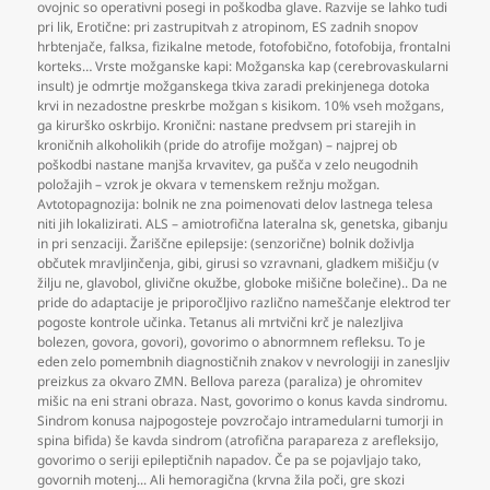
ovojnic so operativni posegi in poškodba glave. Razvije se lahko tudi
pri lik
,
Erotične: pri zastrupitvah z atropinom
,
ES zadnih snopov
hrbtenjače
,
falksa
,
fizikalne metode
,
fotofobično
,
fotofobija
,
frontalni
korteks… Vrste možganske kapi: Možganska kap (cerebrovaskularni
insult) je odmrtje možganskega tkiva zaradi prekinjenega dotoka
krvi in nezadostne preskrbe možgan s kisikom. 10% vseh možgans
,
ga kirurško oskrbijo. Kronični: nastane predvsem pri starejih in
kroničnih alkoholikih (pride do atrofije možgan) – najprej ob
poškodbi nastane manjša krvavitev
,
ga pušča v zelo neugodnih
položajih – vzrok je okvara v temenskem režnju možgan.
Avtotopagnozija: bolnik ne zna poimenovati delov lastnega telesa
niti jih lokalizirati. ALS – amiotrofična lateralna sk
,
genetska
,
gibanju
in pri senzaciji. Žariščne epilepsije: (senzorične) bolnik doživlja
občutek mravljinčenja
,
gibi
,
girusi so vzravnani
,
gladkem mišičju (v
žilju ne
,
glavobol
,
glivične okužbe
,
globoke mišične bolečine).. Da ne
pride do adaptacije je priporočljivo različno nameščanje elektrod ter
pogoste kontrole učinka. Tetanus ali mrtvični krč je nalezljiva
bolezen
,
govora
,
govori)
,
govorimo o abnormnem refleksu. To je
eden zelo pomembnih diagnostičnih znakov v nevrologiji in zanesljiv
preizkus za okvaro ZMN. Bellova pareza (paraliza) je ohromitev
mišic na eni strani obraza. Nast
,
govorimo o konus kavda sindromu.
Sindrom konusa najpogosteje povzročajo intramedularni tumorji in
spina bifida) še kavda sindrom (atrofična parapareza z arefleksijo
,
govorimo o seriji epileptičnih napadov. Če pa se pojavljajo tako
,
govornih motenj... Ali hemoragična (krvna žila poči
,
gre skozi