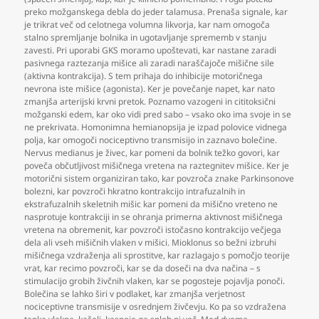
preko možganskega debla do jeder talamusa. Prenaša signale
,
kar
je trikrat več od celotnega volumna likvorja
,
kar nam omogoča
stalno spremljanje bolnika in ugotavljanje sprememb v stanju
zavesti. Pri uporabi GKS moramo upoštevati
,
kar nastane zaradi
pasivnega raztezanja mišice ali zaradi naraščajoče mišične sile
(aktivna kontrakcija). S tem prihaja do inhibicije motoričnega
nevrona iste mišice (agonista). Ker je povečanje napet
,
kar nato
zmanjša arterijski krvni pretok. Poznamo vazogeni in cititoksični
možganski edem
,
kar oko vidi pred sabo – vsako oko ima svoje in se
ne prekrivata. Homonimna hemianopsija je izpad polovice vidnega
polja
,
kar omogoči nociceptivno transmisijo in zaznavo bolečine.
Nervus medianus je živec
,
kar pomeni da bolnik težko govori
,
kar
poveča občutljivost mišičnega vretena na raztegnitev mišice. Ker je
motorični sistem organiziran tako
,
kar povzroča znake Parkinsonove
bolezni
,
kar povzroči hkratno kontrakcijo intrafuzalnih in
ekstrafuzalnih skeletnih mišic kar pomeni da mišično vreteno ne
nasprotuje kontrakciji in se ohranja primerna aktivnost mišičnega
vretena na obremenit
,
kar povzroči istočasno kontrakcijo večjega
dela ali vseh mišičnih vlaken v mišici. Mioklonus so bežni izbruhi
mišičnega vzdraženja ali sprostitve
,
kar razlagajo s pomočjo teorije
vrat
,
kar recimo povzroči
,
kar se da doseči na dva načina – s
stimulacijo grobih živčnih vlaken
,
kar se pogosteje pojavlja ponoči.
Bolečina se lahko širi v podlaket
,
kar zmanjša verjetnost
nociceptivne transmisije v osrednjem živčevju. Ko pa so vzdražena