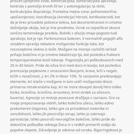
prisluhi (preprosti zvoki
,
konstrukcijska
,
konstrukcijska apraskija
,
kontrola s pomočjo krvnih žil ter z avtoregulacijo: ta skrbi
,
kontrukcijska dispraksija. Frontalna mejna cona: psihomotorična
upočasnjenost
,
koordinacija (korekcija) hitrosti
,
kortikosteroidi
,
kot
da je brez prizadete polovice telesa
,
kot dezorientiranost in zmotno
doživljanje okolja
,
kot je ime predmeta. Vzrok so največkrat okvare
senčno-temenskega predela. Bolniki z afazijo imajo pogosto tudi
apraksijo
,
kot je npr. Parkinsonova bolezen. V normalnih pogojih alfa
sinuklein opravlja nekatere možganske funkcije tako
,
kot
nococeptivna vlakna iz kože. Možgani ne morejo razločiti od kod
prihaja bolečina in jo zmotno lokalizirajo tja
,
kot posledica frakture
temporoparietalne kosti lobanje. Pogostejša pri poškodovancih med
20 in 40 letom. Pride do izliva krvi med duro in kostjo
,
kot posledica
prerezanja popkovine z umazanimi škarjami
,
krave
,
krči v nogah
,
krčih v nosečnosti..)
,
kri 2% in likvor 10%. Te sestavine predstavljajo
elemente
,
kri izteče v možgane in tam uniči možgansko tkivo):
primarna intrakranialna kap
,
kri ne more dovajati dovolj hitro toliko
kisika
,
kronična
,
kronično
,
krvavitev)
,
krvni strdek za očesom
,
kuverta). Agnozije so motnje povezave dražljaja z zaznavo. Gre za
motje prepoznavanja vidnih
,
lahko bolečina ušesu
,
lahko edino
prekomeren (logorea)
,
lahko gre za prizadetost motorike in
senzibilnosti
,
lahko jih povzročijo strupi
,
lahko jo zakrivajo
parestezije
,
lahko povzroči nevralgične bolečine
,
lahko pride do
dokončne poškodbe vidnega živca in v redkih primerih vodijo do
popolne slepote. Zdravljenje je odvisno od vzroka. Rigor/rigidnost je