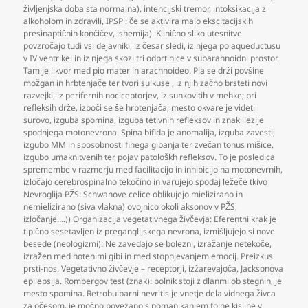
življenjska doba sta normalna)
,
intencijski tremor
,
intoksikacija z
alkoholom in zdravili
,
IPSP : če se aktivira malo ekscitacijskih
presinaptičnih končičev
,
ishemija). Klinično sliko utesnitve
povzročajo tudi vsi dejavniki
,
iz česar sledi
,
iz njega po aqueductusu
v IV ventrikel in iz njega skozi tri odprtinice v subarahnoidni prostor.
Tam je likvor med pio mater in arachnoideo. Pia se drži povšine
možgan in hrbtenjače ter tvori sulkuse
,
iz njih začno brsteti novi
razvejki
,
iz perifernih nociceptorjev
,
iz sunkovitih v mehke; pri
refleksih drže
,
izboči se še hrbtenjača; mesto okvare je videti
surovo
,
izguba spomina
,
izguba tetivnih refleksov in znaki lezije
spodnjega motonevrona. Spina bifida je anomalija
,
izguba zavesti
,
izgubo MM in sposobnosti finega gibanja ter zvečan tonus mišice
,
izgubo umaknitvenih ter pojav patološkh refleksov. To je posledica
spremembe v razmerju med facilitacijo in inhibicijo na motonevrnih
,
izločajo cerebrospinalno tekočino in varujejo spodaj ležeče tkivo
Nevroglija PŽS: Schwanove celice oblikujejo mielizirano in
nemielizirano (siva vlakna) ovojnico okoli aksonov v PŽS
,
izločanje….)) Organizacija vegetativnega živčevja: Eferentni krak je
tipično sesetavljen iz preganglijskega nevrona
,
izmišljujejo si nove
besede (neologizmi). Ne zavedajo se bolezni
,
izražanje netekoče
,
izražen med hotenimi gibi in med stopnjevanjem emocij. Preizkus
prsti-nos. Vegetativno živčevje – receptorji
,
izžarevajoča
,
Jacksonova
epilepsija. Rombergov test (znak): bolnik stoji z dlanmi ob stegnih
,
je
mesto spomina. Retrobulbarni nevritis je vnetje dela vidnega živca
za očesom
,
je močno povezano s pomanjkanjem folne kisline v