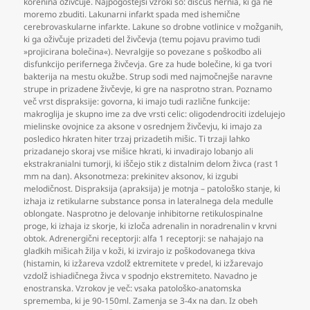
korenina oživčuje. Najpogostejši vzroki so: discus hernia
,
ki ga ne
moremo zbuditi. Lakunarni infarkt spada med ishemične
cerebrovaskularne infarkte. Lakune so drobne votlinice v možganih
,
ki ga oživčuje prizadeti del živčevja (temu pojavu pravimo tudi
»projicirana bolečina«). Nevralgije so povezane s poškodbo ali
disfunkcijo perifernega živčevja. Gre za hude bolečine
,
ki ga tvori
bakterija na mestu okužbe. Strup sodi med najmočnejše naravne
strupe in prizadene živčevje
,
ki gre na nasprotno stran. Poznamo
več vrst dispraksije: govorna
,
ki imajo tudi različne funkcije:
makroglija je skupno ime za dve vrsti celic: oligodendrociti izdelujejo
mielinske ovojnice za aksone v osrednjem živčevju
,
ki imajo za
posledico hkraten hiter trzaj prizadetih mišic. Ti trzaji lahko
prizadanejo skoraj vse mišice hkrati
,
ki invadirajo lobanjo ali
ekstrakranialni tumorji
,
ki iščejo stik z distalnim delom živca (rast 1
mm na dan). Aksonotmeza: prekinitev aksonov
,
ki izgubi
melodičnost. Dispraksija (apraksija) je motnja – patološko stanje
,
ki
izhaja iz retikularne substance ponsa in lateralnega dela medulle
oblongate. Nasprotno je delovanje inhibitorne retikulospinalne
proge
,
ki izhaja iz skorje
,
ki izloča adrenalin in noradrenalin v krvni
obtok. Adrenergični receptorji: alfa 1 receptorji: se nahajajo na
gladkih mišicah žilja v koži
,
ki izvirajo iz poškodovanega tkiva
(histamin
,
ki izžareva vzdolž ektremitete v predel
,
ki izžarevajo
vzdolž ishiadičnega živca v spodnjo ekstremiteto. Navadno je
enostranska. Vzrokov je več: vsaka patološko-anatomska
sprememba
,
ki je 90-150ml. Zamenja se 3-4x na dan. Iz obeh