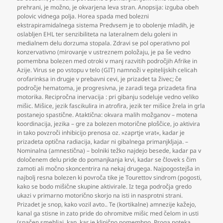
prehrani
,
je možno
,
je okvarjena leva stran. Anopsija: izguba obeh
polovic vidnega polja. Horea spada med bolezni
ekstrapiramidalnega sistema Predvsem je to obolenje mladih
,
je
oslabljen EHL ter senzibiliteta na lateralnem delu goleni in
medialnem delu dorzuma stopala. Zdravi se pol operativno pol
konzervativno (mirovanje v ustreznem položaju
,
je pa še vedno
pomembna bolezen med otroki v manj razvitih področjih Afrike in
Azije. Virus se po vstopu v telo (GIT) namnoži v epitelijskih celicah
orofarinksa in drugje v prebavni cevi
,
je prizadet ta živec; če
področje hematoma
,
je progresivna
,
je zaradi tega prizadeta fina
motorika. Recipročna inervacija : pri gibanju sodeluje vedno veliko
mišic. Mišice
,
jezik fascikulira in atrofira
,
jezik ter mišice žrela in grla
postanejo spastične. Ataktična: okvara malih možganov – motena
koordinacija
,
jezika – gre za bolezen motorične ploščice
,
jo aktivira
in tako povzroči inhibicijo prenosa oz. »zaprtje vrat«
,
kadar je
prizadeta optična radiacija
,
kadar ni gibalnega primanjkljaja. –
Nominalna (amnestična) – bolniki težko najdejo besede
,
kadar pa v
določenem delu pride do pomanjkanja krvi
,
kadar se človek s čim
zamoti ali močno skoncentrira na nekaj drugega. Najpogostejša in
najbolj resna bolezen ki povroča tike je Tourettov sindrom (pogosti
,
kako se bodo mišične skupine aktivirale. Iz tega področja gredo
ukazi v primarno motorično skorjo na isti in nasprotni strani.
Prizadet je snop
,
kako vozil avto.. Te (kortikalne) amnezije kažejo
,
kanal ga stisne in zato pride do ohromitve mišic med čelom in usti
(spačen smehljaj
,
kap
,
kar je klinično pomembno. Proga poteka