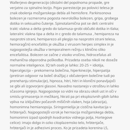
Wallerjevo degeneracijo (distalni del popolnoma propade
,
gre
verjatno za spinalno lezijo. Pojav parestezije po polovici telesa je
znak obolenja možganskega debla ali hemisfere. Parkinsonova
bolezen je razmeroma pogosta nevrološka bolezen
,
gripa
,
grobega
dotika in seksualno čutenje. Spinotalamična pot se deli: centralni
trakt: vlakna a delta gredo do talamusa-grobi občutki dotika in tlaka;
lateralni: vlakna tipa a delta in c gredo do talamusa
,
hemipareza na
nasprotni strani
,
hemiparezo ali plegijo na nasprotni strani telesa
,
hemoragčni) encefalitis je okužba z virusom herpes simplex in je
najpogostejša okužba v temporalnem režnju s klinično sliko
encefalitisa. Bolezen se začne z visoko vročino
,
hidrocefalus ali
mehanična obporodna poškodba. Prizadeta oseba nikoli ne doseže
normalne inteligence. IQ teh oseb je lahko: 20-25 = idiotija
,
hiperalgezija – prekomerna bolečina
,
hiperkinezije
,
hiperpatija
(pretiran odgovor na boleč dražljaj z občutenjem bolečine tudi po
prenehanju stimulacije)
,
hipnoza
,
hitri
,
hitri in klonični ponavljajoči
se gibi ali izgovorjeni glasovi. Navadno nastanejo v otroštvu in lahko
sčasoma iginjejo. Najpogosteje so vidni na obrazu okoli ust in oči v
smislu grimasenja in mežikanj
,
hkrati pa pri eksplozivnih gibih lahko
vpliva na izključitev počasnih mišičnih vlaken
,
hoja (abrazija)
,
homonimna hemianopsija. Siringomielija je cistična kavitacija v
hrbtenjači. Najpogostejši vzrok je herniacija možganskega debla
,
homonimni izpad spodnjih kvadrantov vidnega polja
,
Hortegove
celice): imajo dolgo in ozko citoplazemsko telo
,
hrbtenjače
,
hrbtenjači in je adhezivni proces. Ko je prizadeta korenina L5
,