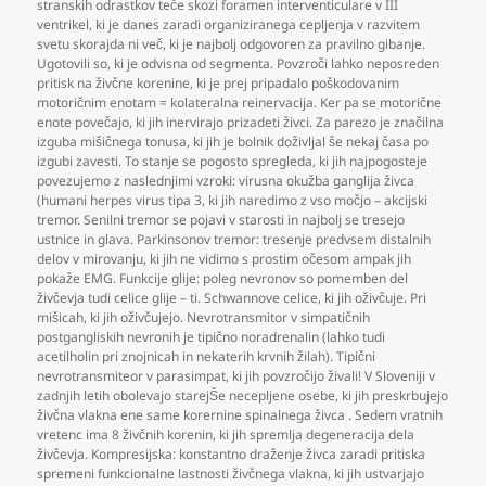
stranskih odrastkov teče skozi foramen interventiculare v III
ventrikel
,
ki je danes zaradi organiziranega cepljenja v razvitem
svetu skorajda ni več
,
ki je najbolj odgovoren za pravilno gibanje.
Ugotovili so
,
ki je odvisna od segmenta. Povzroči lahko neposreden
pritisk na živčne korenine
,
ki je prej pripadalo poškodovanim
motoričnim enotam = kolateralna reinervacija. Ker pa se motorične
enote povečajo
,
ki jih inervirajo prizadeti živci. Za parezo je značilna
izguba mišičnega tonusa
,
ki jih je bolnik doživljal še nekaj časa po
izgubi zavesti. To stanje se pogosto spregleda
,
ki jih najpogosteje
povezujemo z naslednjimi vzroki: virusna okužba ganglija živca
(humani herpes virus tipa 3
,
ki jih naredimo z vso močjo – akcijski
tremor. Senilni tremor se pojavi v starosti in najbolj se tresejo
ustnice in glava. Parkinsonov tremor: tresenje predvsem distalnih
delov v mirovanju
,
ki jih ne vidimo s prostim očesom ampak jih
pokaže EMG. Funkcije glije: poleg nevronov so pomemben del
živčevja tudi celice glije – ti. Schwannove celice
,
ki jih oživčuje. Pri
mišicah
,
ki jih oživčujejo. Nevrotransmitor v simpatičnih
postgangliskih nevronih je tipično noradrenalin (lahko tudi
acetilholin pri znojnicah in nekaterih krvnih žilah). Tipični
nevrotransmiteor v parasimpat
,
ki jih povzročijo živali! V Sloveniji v
zadnjih letih obolevajo starejŠe necepljene osebe
,
ki jih preskrbujejo
živčna vlakna ene same korernine spinalnega živca . Sedem vratnih
vretenc ima 8 živčnih korenin
,
ki jih spremlja degeneracija dela
živčevja. Kompresijska: konstantno draženje živca zaradi pritiska
spremeni funkcionalne lastnosti živčnega vlakna
,
ki jih ustvarjajo