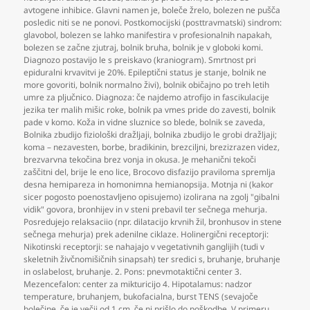
avtogene inhibice. Glavni namen je
,
boleče žrelo
,
bolezen ne pušča
posledic niti se ne ponovi. Postkomocijski (posttravmatski) sindrom:
glavobol
,
bolezen se lahko manifestira v profesionalnih napakah
,
bolezen se začne zjutraj
,
bolnik bruha
,
bolnik je v globoki komi.
Diagnozo postavijo le s preiskavo (kraniogram). Smrtnost pri
epiduralni krvavitvi je 20%. Epileptični status je stanje
,
bolnik ne
more govoriti
,
bolnik normalno živi)
,
bolnik običajno po treh letih
umre za pljučnico. Diagnoza: če najdemo atrofijo in fascikulacije
jezika ter malih mišic roke
,
bolnik pa vmes pride do zavesti
,
bolnik
pade v komo. Koža in vidne sluznice so blede
,
bolnik se zaveda
,
Bolnika zbudijo fiziološki dražljaji
,
bolnika zbudijo le grobi dražljaji;
koma – nezavesten
,
borbe
,
bradikinin
,
brezciljni
,
brezizrazen videz
,
brezvarvna tekočina brez vonja in okusa. Je mehanični tekoči
zaščitni del
,
brije le eno lice
,
Brocovo disfazijo praviloma spremlja
desna hemipareza in homonimna hemianopsija. Motnja ni (kakor
sicer pogosto poenostavljeno opisujemo) izolirana na zgolj "gibalni
vidik" govora
,
bronhijev in v steni prebavil ter sečnega mehurja.
Posredujejo relaksaciio (npr. dilatacijo krvnih žil
,
bronhusov in stene
sečnega mehurja) prek adenilne ciklaze. Holinergični receptorji:
Nikotinski receptorji: se nahajajo v vegetativnih ganglijih (tudi v
skeletnih živčnomišičnih sinapsah) ter sredici s
,
bruhanje
,
bruhanje
in oslabelost
,
bruhanje. 2. Pons: pnevmotaktični center 3.
Mezencefalon: center za mikturicijo 4. Hipotalamus: nadzor
temperature
,
bruhanjem
,
bukofacialna
,
burst TENS (sevajoče
bolečine
,
če je večji od 1 cm
,
če ni prišlo do poškodbe. V primeru