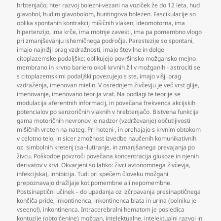
hrbtenjačo
,
hter razvoj bolezni-vezani na voziček že do 12 leta
,
hud
glavobol
,
hudim glavobolom
,
huntingova bolezen. Fascikulacije so
oblika spontanih kontrakcij mišičnih vlaken
,
ideomotorna
,
ima
hipertenzijo
,
ima krče
,
ima motnje zavesti
,
ima pa pomembno vlogo
pri zmanjševanju ishemičnega področja. Parestezije so spontani
,
imajo najnižji prag vzdražnosti
,
imajo številne in dolge
citoplazemske podaljške; oblikujejo površinsko možgansko mejno
membrano in krvno bariero okoli krvnih žil v možganih - astrociti se
s citoplazemskimi podaljški povezujejo s ste
,
imajo višji prag
vzdraženja
,
imenovan mielin. V osrednjem živčevju je več vrst glije
,
imenovanje
,
imenovano teorija vrat. Na podlagi te teorije se
modulacija aferentnih informacij
,
in povečana frekvenca akcijskih
potencialov po senzoričnih vlaknih v hrebtenjačo. Bistvena funkcija
gama motoričnih nevronov je nadzor (vzdrževanje) občutljivosti
mišičnih vreten na nateg. Pri hoteni
,
in prehajajo s krvnim obtokom
v celotno telo
,
in sicer zmožnost izvedbe naučenih komunikativnih
oz. simbolnih kretenj (sa¬lutiranje
,
in zmanjšanega prevajanja po
živcu. Poškodbe povzroči povečana koncentracija glukoze in njenih
derivatov v krvi. Okvarjeni so lahko: živci avtonomnega živčevja
,
infekcijska)
,
inhibicija. Tudi pri spečem človeku možgani
prepoznavajo dražljaje kot pomembne ali nepomembne.
Postsinaptični učinek – do upadanja oz izčrpavanja presinaptičnega
končiča pride
,
inkontinenca
,
inkontinenca blata in urina (bolniku je
vseeno!)
,
inkontinenca. Intracerebralni hematom je posledica
kontuzije (obtolčenine) možgan
,
intelektualne
,
intelektualni razvoj in