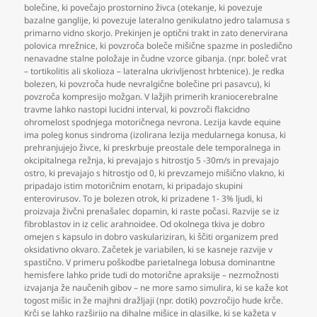
bolečine
,
ki povečajo prostornino živca (otekanje
,
ki povezuje
bazalne ganglije
,
ki povezuje lateralno genikulatno jedro talamusa s
primarno vidno skorjo. Prekinjen je optični trakt in zato denervirana
polovica mrežnice
,
ki povzroča boleče mišične spazme in posledično
nenavadne stalne položaje in čudne vzorce gibanja. (npr. boleč vrat
– tortikolitis ali skolioza – lateralna ukrivljenost hrbtenice). Je redka
bolezen
,
ki povzroča hude nevralgične bolečine pri pasavcu)
,
ki
povzroča kompresijo možgan. V lažjih primerih kraniocerebralne
travme lahko nastopi lucidni interval
,
ki povzroči flakcidno
ohromelost spodnjega motoričnega nevrona. Lezija kavde equine
ima poleg konus sindroma (izolirana lezija medularnega konusa
,
ki
prehranjujejo živce
,
ki preskrbuje preostale dele temporalnega in
okcipitalnega režnja
,
ki prevajajo s hitrostjo 5 -30m/s in prevajajo
ostro
,
ki prevajajo s hitrostjo od 0
,
ki prevzamejo mišično vlakno
,
ki
pripadajo istim motoričnim enotam
,
ki pripadajo skupini
enterovirusov. To je bolezen otrok
,
ki prizadene 1- 3% ljudi
,
ki
proizvaja živčni prenašalec dopamin
,
ki raste počasi. Razvije se iz
fibroblastov in iz celic arahnoidee. Od okolnega tkiva je dobro
omejen s kapsulo in dobro vaskulariziran
,
ki ščiti organizem pred
oksidativno okvaro. Začetek je variabilen
,
ki se kasneje razvije v
spastično. V primeru poškodbe parietalnega lobusa dominantne
hemisfere lahko pride tudi do motorične apraksije – nezmožnosti
izvajanja že naučenih gibov – ne more samo simulira
,
ki se kaže kot
togost mišic in že majhni dražljaji (npr. dotik) povzročijo hude krče.
Krči se lahko razširijo na dihalne mišice in glasilke
,
ki se kažeta v