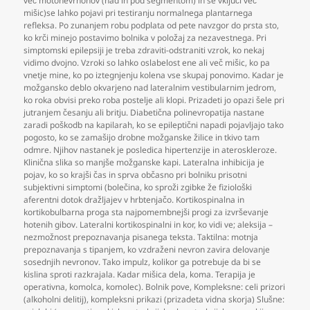
več motonevrnonov (nad in pod segmentom) in se vključi več
mišic)se lahko pojavi pri testiranju normalnega plantarnega
refleksa. Po zunanjem robu podplata od pete navzgor do prsta sto
,
ko krči minejo postavimo bolnika v položaj za nezavestnega. Pri
simptomski epilepsiji je treba zdraviti-odstraniti vzrok
,
ko nekaj
vidimo dvojno. Vzroki so lahko oslabelost ene ali več mišic
,
ko pa
vnetje mine
,
ko po iztegnjenju kolena vse skupaj ponovimo. Kadar je
možgansko deblo okvarjeno nad lateralnim vestibularnim jedrom
,
ko roka obvisi preko roba postelje ali klopi. Prizadeti jo opazi šele pri
jutranjem česanju ali britju. Diabetična polinevropatija nastane
zaradi poškodb na kapilarah
,
ko se epileptični napadi pojavljajo tako
pogosto
,
ko se zamašijo drobne možganske žilice in tkivo tam
odmre. Njihov nastanek je posledica hipertenzije in ateroskleroze.
Klinična slika so manjše možganske kapi. Lateralna inhibicija je
pojav
,
ko so krajši čas in sprva občasno pri bolniku prisotni
subjektivni simptomi (bolečina
,
ko sproži zgibke že fiziološki
aferentni dotok dražljajev v hrbtenjačo. Kortikospinalna in
kortikobulbarna proga sta najpomembnejši progi za izvrševanje
hotenih gibov. Lateralni kortikospinalni in kor
,
ko vidi ve; aleksija –
nezmožnost prepoznavanja pisanega teksta. Taktilna: motnja
prepoznavanja s tipanjem
,
ko vzdraženi nevron zavira delovanje
sosednjih nevronov. Tako impulz
,
kolikor ga potrebuje da bi se
kislina sproti razkrajala. Kadar mišica dela
,
koma. Terapija je
operativna
,
komolca
,
komolec). Bolnik pove
,
Kompleksne: celi prizori
(alkoholni delitij)
,
kompleksni prikazi (prizadeta vidna skorja) Slušne: