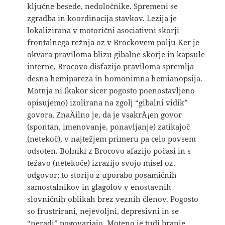
ključne besede, nedoločnike. Spremeni se
zgradba in koordinacija stavkov. Lezija je
lokalizirana v motorični asociativni skorji
frontalnega režnja oz v Brockovem polju Ker je
okvara praviloma blizu gibalne skorje in kapsule
interne, Brocovo disfazijo praviloma spremlja
desna hemipareza in homonimna hemianopsija.
Motnja ni (kakor sicer pogosto poenostavljeno
opisujemo) izolirana na zgolj “gibalni vidik”
govora, ZnaÄilno je, da je vsakrÅ¡en govor
(spontan, imenovanje, ponavljanje) zatikajoč
(netekoč), v najtežjem primeru pa celo povsem
odsoten. Bolniki z Brocovo afazijo počasi in s
težavo (netekoče) izrazijo svojo misel oz.
odgovor; to storijo z uporabo posamičnih
samostalnikov in glagolov v enostavnih
slovničnih oblikah brez veznih členov. Pogosto
so frustrirani, nejevoljni, depresivni in se
“neradi” pogovarjajo. Moteno je tudi branje