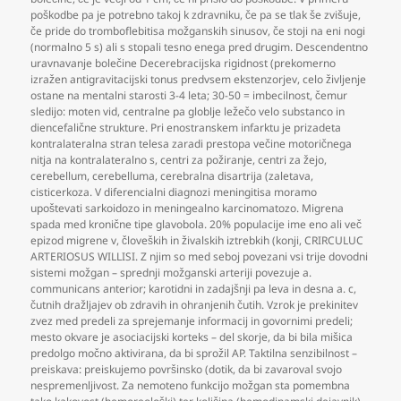
poškodbe pa je potrebno takoj k zdravniku
,
če pa se tlak še zvišuje
,
če pride do tromboflebitisa možganskih sinusov
,
če stoji na eni nogi
(normalno 5 s) ali s stopali tesno enega pred drugim. Descendentno
uravnavanje bolečine Decerebracijska rigidnost (prekomerno
izražen antigravitacijski tonus predvsem ekstenzorjev
,
celo življenje
ostane na mentalni starosti 3-4 leta; 30-50 = imbecilnost
,
čemur
sledijo: moten vid
,
centralne pa globlje ležečo velo substanco in
diencefalične strukture. Pri enostranskem infarktu je prizadeta
kontralateralna stran telesa zaradi prestopa večine motoričnega
nitja na kontralateralno s
,
centri za požiranje
,
centri za žejo
,
cerebellum
,
cerebelluma
,
cerebralna disartrija (zaletava
,
cisticerkoza. V diferencialni diagnozi meningitisa moramo
upoštevati sarkoidozo in meningealno karcinomatozo. Migrena
spada med kronične tipe glavobola. 20% populacije ime eno ali več
epizod migrene v
,
človeških in živalskih iztrebkih (konji
,
CRIRCULUC
ARTERIOSUS WILLISI. Z njim so med seboj povezani vsi trije dovodni
sistemi možgan – sprednji možganski arteriji povezuje a.
communicans anterior; karotidni in zadajšnji pa leva in desna a. c
,
čutnih dražljajev ob zdravih in ohranjenih čutih. Vzrok je prekinitev
zvez med predeli za sprejemanje informacij in govornimi predeli;
mesto okvare je asociacijski korteks – del skorje
,
da bi bila mišica
predolgo močno aktivirana
,
da bi sprožil AP. Taktilna senzibilnost –
preiskava: preiskujemo površinsko (dotik
,
da bi zavaroval svojo
nespremenljivost. Za nemoteno funkcijo možgan sta pomembna