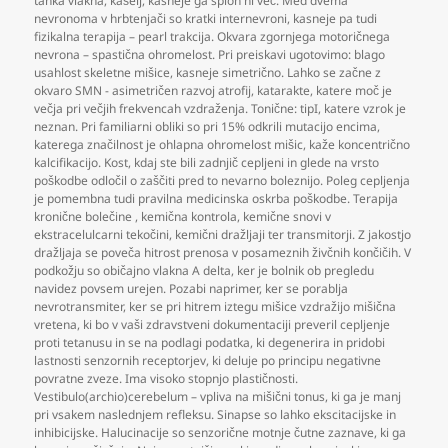
tanka vlakna
,
kašelj
,
kasneje ga sploh ni več. Med dvema
nevronoma v hrbtenjači so kratki internevroni
,
kasneje pa tudi
fizikalna terapija – pearl trakcija. Okvara zgornjega motoričnega
nevrona – spastična ohromelost. Pri preiskavi ugotovimo: blago
usahlost skeletne mišice
,
kasneje simetrično. Lahko se začne z
okvaro SMN - asimetričen razvoj atrofij
,
katarakte
,
katere moč je
večja pri večjih frekvencah vzdraženja. Tonične: tipI
,
katere vzrok je
neznan. Pri familiarni obliki so pri 15% odkrili mutacijo encima
,
katerega značilnost je ohlapna ohromelost mišic
,
kaže koncentrično
kalcifikacijo. Kost
,
kdaj ste bili zadnjič cepljeni in glede na vrsto
poškodbe odločil o zaščiti pred to nevarno boleznijo. Poleg cepljenja
je pomembna tudi pravilna medicinska oskrba poškodbe. Terapija
kronične bolečine
,
kemična kontrola
,
kemične snovi v
ekstracelulcarni tekočini
,
kemični dražljaji ter transmitorji. Z jakostjo
dražljaja se poveča hitrost prenosa v posameznih živčnih končičih. V
podkožju so običajno vlakna A delta
,
ker je bolnik ob pregledu
navidez povsem urejen. Pozabi naprimer
,
ker se porablja
nevrotransmiter
,
ker se pri hitrem iztegu mišice vzdražijo mišična
vretena
,
ki bo v vaši zdravstveni dokumentaciji preveril cepljenje
proti tetanusu in se na podlagi podatka
,
ki degenerira in pridobi
lastnosti senzornih receptorjev
,
ki deluje po principu negativne
povratne zveze. Ima visoko stopnjo plastičnosti.
Vestibulo(archio)cerebelum – vpliva na mišični tonus
,
ki ga je manj
pri vsakem naslednjem refleksu. Sinapse so lahko ekscitacijske in
inhibicijske. Halucinacije so senzorične motnje čutne zaznave
,
ki ga