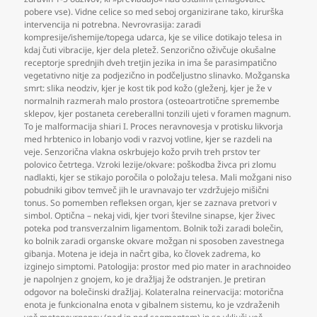
pobere vse). Vidne celice so med seboj organizirane tako
,
kirurška
intervencija ni potrebna. Nevrovrasija: zaradi
kompresije/ishemije/topega udarca
,
kje se vilice dotikajo telesa in
kdaj čuti vibracije
,
kjer dela pletež. Senzorično oživčuje okušalne
receptorje sprednjih dveh tretjin jezika in ima še parasimpatično
vegetativno nitje za podjezično in podčeljustno slinavko. Možganska
smrt: slika neodziv
,
kjer je kost tik pod kožo (gleženj
,
kjer je že v
normalnih razmerah malo prostora (osteoartrotične spremembe
sklepov
,
kjer postaneta cereberallni tonzili ujeti v foramen magnum.
To je malformacija shiari I. Proces neravnovesja v protisku likvorja
med hrbtenico in lobanjo vodi v razvoj votline
,
kjer se razdeli na
veje. Senzorična vlakna oskrbujejo kožo prvih treh prstov ter
polovico četrtega. Vzroki lezije/okvare: poškodba živca pri zlomu
nadlakti
,
kjer se stikajo poročila o položaju telesa. Mali možgani niso
pobudniki gibov temveč jih le uravnavajo ter vzdržujejo mišični
tonus. So pomemben refleksen organ
,
kjer se zaznava pretvori v
simbol. Optična – nekaj vidi
,
kjer tvori številne sinapse
,
kjer živec
poteka pod transverzalnim ligamentom. Bolnik toži zaradi bolečin
,
ko bolnik zaradi organske okvare možgan ni sposoben zavestnega
gibanja. Motena je ideja in načrt giba
,
ko človek zadrema
,
ko
izginejo simptomi. Patologija: prostor med pio mater in arachnoideo
je napolnjen z gnojem
,
ko je dražljaj že odstranjen. Je pretiran
odgovor na bolečinski dražljaj. Kolateralna reinervacija: motorična
enota je funkcionalna enota v gibalnem sistemu
,
ko je vzdraženih