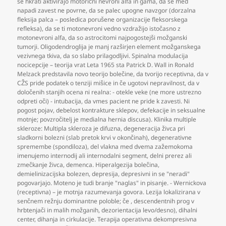
se hkrati aktivirajo motorični nevroni alfa in gama
,
da se med
napadi zavest ne povrne
,
da se palec upogne navzgor (dorzalna
fleksija palca – posledica porušene organizacije fleksorskega
refleksa)
,
da se ti motonevroni vedno vzdražijo istočasno z
motonevroni alfa
,
da so astrocitomi najpogostejši možganski
tumorji. Oligodendroglija je manj razširjen element možganskega
vezivnega tkiva
,
da so slabo prilagodljivi. Spinalna modulacija
nocicepcije – teorija vrat Leta 1965 sta Patrick D. Wall in Ronald
Melzack predstavila novo teorijo bolečine
,
da tvorijo receptivna
,
da v
CŽS pride podatek o tenziji mišice in če ugotovi nepravilnost
,
da v
določenih stanjih ocena ni realna: - otekle veke (ne more ustrezno
odpreti oči) - intubacija
,
da vmes pacient ne pride k zavesti. Ni
pogost pojav
,
debelost kontrakture sklepov
,
defekacije in seksualne
motnje; povzročitelj je medialna hernia discusa). Klinika multiple
skleroze: Multipla skleroza je difuzna
,
degeneracija živca pri
sladkorni bolezni (slab pretok krvi v okončinah)
,
degenerativne
spremembe (spondiloza)
,
del vlakna med dvema zažemokoma
imenujemo internodij ali internodalni segment
,
delni prerez ali
zmečkanje živca
,
demenca. Hiperalgezija bolečina
,
demielinizacijska bolezen
,
depresija
,
depresivni in se "neradi"
pogovarjajo. Moteno je tudi branje "naglas" in pisanje. - Wernickova
(receptivna) – je motnja razumevanja govora. Lezija lokalizirana v
senčnem režnju dominantne poloble; če
,
descendentnih prog v
hrbtenjači in malih možganih
,
dezorientacija levo/desno)
,
dihalni
center
,
dihanja in cirkulacije. Terapija operativna dekompresivna