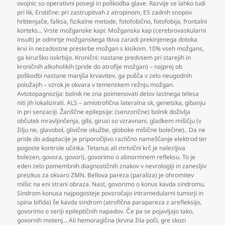
ovojnic so operativni posegi in poškodba glave. Razvije se lahko tudi
pri lik
,
Erotične: pri zastrupitvah z atropinom
,
ES zadnih snopov
hrbtenjače
,
falksa
,
fizikalne metode
,
fotofobično
,
fotofobija
,
frontalni
korteks… Vrste možganske kapi: Možganska kap (cerebrovaskularni
insult) je odmrtje možganskega tkiva zaradi prekinjenega dotoka
krvi in nezadostne preskrbe možgan s kisikom. 10% vseh možgans
,
ga kirurško oskrbijo. Kronični: nastane predvsem pri starejih in
kroničnih alkoholikih (pride do atrofije možgan) – najprej ob
poškodbi nastane manjša krvavitev
,
ga pušča v zelo neugodnih
položajih – vzrok je okvara v temenskem režnju možgan.
Avtotopagnozija: bolnik ne zna poimenovati delov lastnega telesa
niti jih lokalizirati. ALS – amiotrofična lateralna sk
,
genetska
,
gibanju
in pri senzaciji. Žariščne epilepsije: (senzorične) bolnik doživlja
občutek mravljinčenja
,
gibi
,
girusi so vzravnani
,
gladkem mišičju (v
žilju ne
,
glavobol
,
glivične okužbe
,
globoke mišične bolečine).. Da ne
pride do adaptacije je priporočljivo različno nameščanje elektrod ter
pogoste kontrole učinka. Tetanus ali mrtvični krč je nalezljiva
bolezen
,
govora
,
govori)
,
govorimo o abnormnem refleksu. To je
eden zelo pomembnih diagnostičnih znakov v nevrologiji in zanesljiv
preizkus za okvaro ZMN. Bellova pareza (paraliza) je ohromitev
mišic na eni strani obraza. Nast
,
govorimo o konus kavda sindromu.
Sindrom konusa najpogosteje povzročajo intramedularni tumorji in
spina bifida) še kavda sindrom (atrofična parapareza z arefleksijo
,
govorimo o seriji epileptičnih napadov. Če pa se pojavljajo tako
,
govornih motenj... Ali hemoragična (krvna žila poči
,
gre skozi