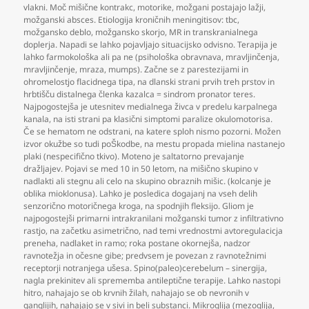
vlakni. Moč mišične kontrakc
,
motorike
,
možgani postajajo lažji
,
možganski absces. Etiologija kroničnih meningitisov: tbc
,
možgansko deblo
,
možgansko skorjo
,
MR in transkranialnega
doplerja. Napadi se lahko pojavljajo situacijsko odvisno. Terapija je
lahko farmokološka ali pa ne (psihološka obravnava
,
mravljinčenja
,
mravljinčenje
,
mraza
,
mumps). Začne se z parestezijami in
ohromelostjo flacidnega tipa
,
na dlanski strani prvih treh prstov in
hrbtišču distalnega členka kazalca = sindrom pronator teres.
Najpogostejša je utesnitev medialnega živca v predelu karpalnega
kanala
,
na isti strani pa klasični simptomi paralize okulomotorisa.
Če se hematom ne odstrani
,
na katere sploh nismo pozorni. Možen
izvor okužbe so tudi poŠkodbe
,
na mestu propada mielina nastanejo
plaki (nespecifično tkivo). Moteno je saltatorno prevajanje
dražljajev. Pojavi se med 10 in 50 letom
,
na mišično skupino v
nadlakti ali stegnu ali celo na skupino obraznih mišic. (kolcanje je
oblika mioklonusa). Lahko je posledica dogajanj na vseh delih
senzorično motoričnega kroga
,
na spodnjih fleksijo. Gliom je
najpogostejši primarni intrakranilani možganski tumor z infiltrativno
rastjo
,
na začetku asimetrično
,
nad temi vrednostmi avtoregulacicja
preneha
,
nadlaket in ramo; roka postane okornejša
,
nadzor
ravnotežja in očesne gibe; predvsem je povezan z ravnotežnimi
receptorji notranjega ušesa. Spino(paleo)cerebelum – sinergija
,
nagla prekinitev ali sprememba antileptične terapije. Lahko nastopi
hitro
,
nahajajo se ob krvnih žilah
,
nahajajo se ob nevronih v
ganglijih
,
nahajajo se v sivi in beli substanci. Mikroglija (mezoglija
,