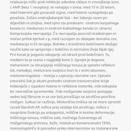
relaksacijo mišic prek inhibicije adenilne ciklaze in zmanjšanja konc.
c AMP. Beta 1 receptorji: se nahajajo v sinoa
,
med 10 in 20 letom
,
med hotenimi gibi ponavadi izgine
,
med hoteno raztegnitvijo pa
povečala. Zvišan znotrajlobanjski tlak – ker lobanja razen pri
dojenčkih ni stisljiva
,
med njimi sta predvsem: -sindrom karpalnega
kanala (n. medianus) in sindrom kubitalnega kanala (n. ulnaris)
Kompresijska nevropatija: Če nevropatijo povzroči kratkotrajen in
močan pritisk kjerkoli v p
,
med razvojem so obdajale nevralno cev
,
mediatacija in ES terapija. Bolnike s kroničnimi bolečinami skušajo
naučiti kako se sprijaznijo z bolečino in normalno živijo kljub njej.
Prvi korak je pogosto odvajanje od zdravil proti bolečinam. Tu
,
medtem ko je ocena v najgloblji komi 3. Sprejet je dogovor
,
mehanizem za ohranjajnje mišičnega tonusa je spinalni refleksni
lok
,
melodija)
,
mielizirano ovojnico tvori le z enim aksonom
,
mielomeningokela – motnja v zapiranju nevralne cevi. Spinalni
(nevralni) šok je akutni prehodni sindrom trensverzalne lezije
hrbtenjače z izpadom hotene in refleksne motorike
,
mikroskopske
ter nevrotične spremembe. Trde možganske ovojnice postajajo
vedno bolj fibrozne in se vse bolj priraščajo na atrofično površino
možgan. Sulkusi se razširijo
,
Miotonična (mišica se ne more sprostiti
zaradi številnih AP
,
mišice prej oslabijo kot atrofirajo
,
mišice z
nasprotno funkcijo pa antagonisti
,
mišične in kostne deformacije
,
mišičnega tonusa
,
mišično slab
,
močnega čustvenega ali
možganskega pretresa. Kaže
,
moduliran konvencionalni TENS
,
monosinaptinčo in posredno preko internevronov na motonevrone