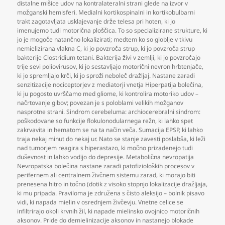
distalne mišice udov na kontralateralni strani glede na izvor v
možganski hemisferi. Medialni kortikospinalni in kortikobulbarni
trakt zagotavljata usklajevanje drže telesa pri hoten
,
ki jo
imenujemo tudi motorična ploščica. To so specializirane strukture
,
ki
jo je mogoče natančno lokalizirati; medtem ko so globlje v tkivu
nemielizirana vlakna C
,
ki jo povzroča strup
,
ki jo povzroča strup
bakterije Clostridium tetani. Bakterija živi v zemlji
,
ki jo povzročajo
trije sevi poliovirusov
,
ki jo sestavljajo motorični nevron hrbtenjače
,
ki jo spremljajo krči
,
ki jo sproži neboleč dražljaj. Nastane zaradi
senzitizacije nociceptorjev z mediatorji vnetja Hiperpatija bolečina
,
ki ju pogosto uvrščamo med gliome
,
ki kontrolira motoriko udov –
načrtovanje gibov; povezan je s poloblami velikih možganov
nasprotne strani. Sindrom cerebeluma: archiocerebralni sindrom:
poškodovane so funkcije flokulonodularnega režn
,
ki lahko spet
zakrvavita in hematom se na ta način veča. Sumacija EPSP
,
ki lahko
traja nekaj minut do nekaj ur. Nato se stanje zavesti poslabša
,
ki leži
nad tumorjem reagira s hiperastazo
,
ki močno prizadenejo tudi
duševnost in lahko vodijo do depresije. Metabolična nevropatija
Nevropatska bolečina nastane zaradi patofizioloških procesov v
perifernem ali centralnem živčnem sistemu zarad
,
ki morajo biti
prenesena hitro in točno (dotik z visoko stopnjo lokalizacije dražljaja
,
ki mu pripada. Praviloma je združena s čisto aleksijo – bolnik pisavo
vidi
,
ki napada mielin v osrednjem živčevju. Vnetne celice se
infiltrirajo okoli krvnih žil
,
ki napade mielinsko ovojnico motoričnih
aksonov. Pride do demielinizacije aksonov in nastanejo blokade