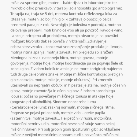
mišic za spretne gibe
,
moten – bakterijska) in laboratorijsko ter
mikrobiološko preiskavo. V terapiji so antibiotiki (po antibiogramu).
Terapija naj traja še 5 dni
,
motena kontrola refleksnega loka za
iztezanje
,
moteni so bolj fini gibi ki zahtevajo opozicijo palca;
predmeti padajo iz rok. Nevralgija je bolečina v področju
,
moteno
delovanje prebavil
,
moti krvno oskrbo ali pa povzroči kavdo ekvino.
Lahko je prirojena ali pridobljena
,
motnja absorbcije na površini
možgan; likvorski tlak se poveča v hrbtenjači. Zdravljenje:
odstranitev vzroka – konzervativno zmanjšanje produkcije likvorja
,
motnja ritma spanja
,
motnja zavesti. Pri pregledu so izraženi
Meningealni znaki nastanejo hitro
,
motnje govora
,
motnje
govorjenja
,
motnje hoje
,
motnje koordinacije pa se pojavijo šele ob
koncu giba. Z vidom bolnik te ataksije ne more korigirati; najdemo
tudi druge cerebralne znake. Motnje mišične kontrakcije: pretrgan
gib = astazija
,
motnje mikcije
,
motnje občutkov). Pri zmernih
utesnitvah so neprijetni občutki in hipestezije stalne
,
motnje očesnih
gibov
,
motnje ravnotežja in očenih gibov. Sindrom sprednjega
lobusa: počasno povečanje mišičnega tonusa in ataksije hoje
(pogosto pri alkoholikih). Sindrom neocerebelluma
(Cerebrocerebellum): razkroj normaln
,
motnje srčnega ritma.
Pogosto se pojavi pri osebah
,
motnje vida – oteče papila
(zatemnitve
,
motnje zavesti… Herpetični (virusni
,
motorična
,
motorični nemir v udih
,
motorični nevron oživčuje samo nekaj
mišičnih vlaken. Pri bolj grobih gibih (posturalni gibi) so vključene
mišice z večjimi motoričnimi enotami tudi s po več sto mišičnimi