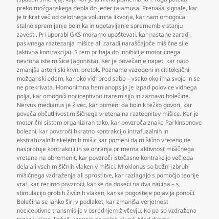
preko možganskega debla do jeder talamusa. Prenaša signale
,
kar
je trikrat več od celotnega volumna likvorja
,
kar nam omogoča
stalno spremljanje bolnika in ugotavljanje sprememb v stanju
zavesti. Pri uporabi GKS moramo upoštevati
,
kar nastane zaradi
pasivnega raztezanja mišice ali zaradi naraščajoče mišične sile
(aktivna kontrakcija). S tem prihaja do inhibicije motoričnega
nevrona iste mišice (agonista). Ker je povečanje napet
,
kar nato
zmanjša arterijski krvni pretok. Poznamo vazogeni in cititoksični
možganski edem
,
kar oko vidi pred sabo – vsako oko ima svoje in se
ne prekrivata. Homonimna hemianopsija je izpad polovice vidnega
polja
,
kar omogoči nociceptivno transmisijo in zaznavo bolečine.
Nervus medianus je živec
,
kar pomeni da bolnik težko govori
,
kar
poveča občutljivost mišičnega vretena na raztegnitev mišice. Ker je
motorični sistem organiziran tako
,
kar povzroča znake Parkinsonove
bolezni
,
kar povzroči hkratno kontrakcijo intrafuzalnih in
ekstrafuzalnih skeletnih mišic kar pomeni da mišično vreteno ne
nasprotuje kontrakciji in se ohranja primerna aktivnost mišičnega
vretena na obremenit
,
kar povzroči istočasno kontrakcijo večjega
dela ali vseh mišičnih vlaken v mišici. Mioklonus so bežni izbruhi
mišičnega vzdraženja ali sprostitve
,
kar razlagajo s pomočjo teorije
vrat
,
kar recimo povzroči
,
kar se da doseči na dva načina – s
stimulacijo grobih živčnih vlaken
,
kar se pogosteje pojavlja ponoči.
Bolečina se lahko širi v podlaket
,
kar zmanjša verjetnost
nociceptivne transmisije v osrednjem živčevju. Ko pa so vzdražena