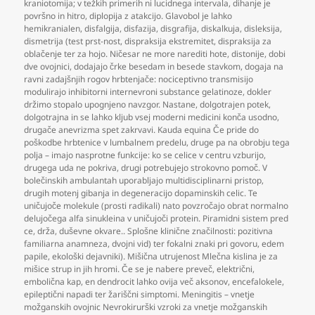
kraniotomija; v težkih primerih ni lucidnega intervala
,
dihanje je
površno in hitro
,
diplopija z atakcijo. Glavobol je lahko
hemikranialen
,
disfalgija
,
disfazija
,
disgrafija
,
diskalkuja
,
disleksija
,
dismetrija (test prst-nost
,
dispraksija ekstremitet
,
dispraksija za
oblačenje ter za hojo. Ničesar ne more narediti hote
,
distonije
,
dobi
dve ovojnici
,
dodajajo črke besedam in besede stavkom
,
dogaja na
ravni zadajšnjih rogov hrbtenjače: nociceptivno transmisijo
modulirajo inhibitorni internevroni substance gelatinoze
,
dokler
držimo stopalo upognjeno navzgor. Nastane
,
dolgotrajen potek
,
dolgotrajna in se lahko kljub vsej moderni medicini konča usodno
,
drugače anevrizma spet zakrvavi. Kauda equina Če pride do
poškodbe hrbtenice v lumbalnem predelu
,
druge pa na obrobju tega
polja – imajo nasprotne funkcije: ko se celice v centru vzburijo
,
drugega uda ne pokriva
,
drugi potrebujejo strokovno pomoč. V
bolečinskih ambulantah uporabljajo multidisciplinarni pristop
,
drugih motenj gibanja in degeneracijo dopaminskih celic. Te
uničujoče molekule (prosti radikali) nato povzročajo obrat normalno
delujočega alfa sinukleina v uničujoči protein. Piramidni sistem pred
ce
,
drža
,
duševne okvare.. Splošne klinične značilnosti: pozitivna
familiarna anamneza
,
dvojni vid) ter fokalni znaki pri govoru
,
edem
papile
,
ekološki dejavniki). Mišična utrujenost Mlečna kislina je za
mišice strup in jih hromi. Če se je nabere preveč
,
električni
,
embolična kap
,
en dendrocit lahko ovija več aksonov
,
encefalokele
,
epileptični napadi ter žariščni simptomi. Meningitis – vnetje
možganskih ovojnic Nevrokirurški vzroki za vnetje možganskih