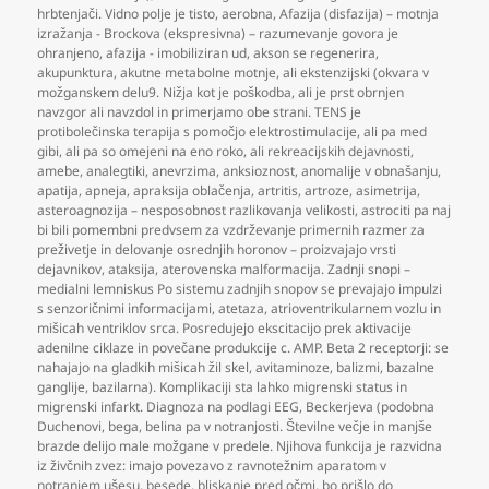
hrbtenjači. Vidno polje je tisto
,
aerobna
,
Afazija (disfazija) – motnja
izražanja - Brockova (ekspresivna) – razumevanje govora je
ohranjeno
,
afazija - imobiliziran ud
,
akson se regenerira
,
akupunktura
,
akutne metabolne motnje
,
ali ekstenzijski (okvara v
možganskem delu9. Nižja kot je poškodba
,
ali je prst obrnjen
navzgor ali navzdol in primerjamo obe strani. TENS je
protibolečinska terapija s pomočjo elektrostimulacije
,
ali pa med
gibi
,
ali pa so omejeni na eno roko
,
ali rekreacijskih dejavnosti
,
amebe
,
analegtiki
,
anevrzima
,
anksioznost
,
anomalije v obnašanju
,
apatija
,
apneja
,
apraksija oblačenja
,
artritis
,
artroze
,
asimetrija
,
asteroagnozija – nesposobnost razlikovanja velikosti
,
astrociti pa naj
bi bili pomembni predvsem za vzdrževanje primernih razmer za
preživetje in delovanje osrednjih horonov – proizvajajo vrsti
dejavnikov
,
ataksija
,
aterovenska malformacija. Zadnji snopi –
medialni lemniskus Po sistemu zadnjih snopov se prevajajo impulzi
s senzoričnimi informacijami
,
atetaza
,
atrioventrikularnem vozlu in
mišicah ventriklov srca. Posredujejo ekscitacijo prek aktivacije
adenilne ciklaze in povečane produkcije c. AMP. Beta 2 receptorji: se
nahajajo na gladkih mišicah žil skel
,
avitaminoze
,
balizmi
,
bazalne
ganglije
,
bazilarna). Komplikaciji sta lahko migrenski status in
migrenski infarkt. Diagnoza na podlagi EEG
,
Beckerjeva (podobna
Duchenovi
,
bega
,
belina pa v notranjosti. Številne večje in manjše
brazde delijo male možgane v predele. Njihova funkcija je razvidna
iz živčnih zvez: imajo povezavo z ravnotežnim aparatom v
notranjem ušesu
,
besede
,
bliskanje pred očmi
,
bo prišlo do