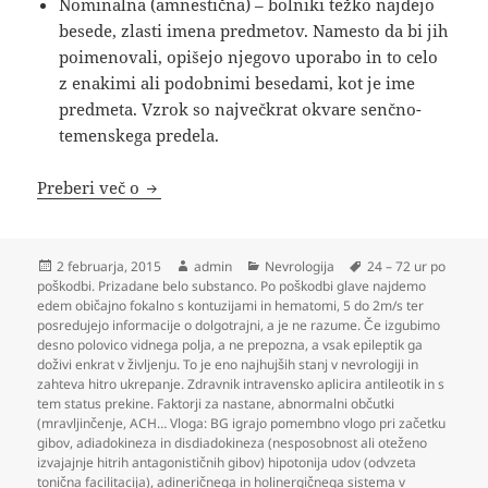
Nominalna (amnestična) – bolniki težko najdejo
besede, zlasti imena predmetov. Namesto da bi jih
poimenovali, opišejo njegovo uporabo in to celo
z enakimi ali podobnimi besedami, kot je ime
predmeta. Vzrok so največkrat okvare senčno-
temenskega predela.
Nevrologija
Preberi več o
Objavljeno
Avtor
Kategorije
Oznake
2 februarja, 2015
admin
Nevrologija
24 – 72 ur po
dne
poškodbi. Prizadane belo substanco. Po poškodbi glave najdemo
edem običajno fokalno s kontuzijami in hematomi
,
5 do 2m/s ter
posredujejo informacije o dolgotrajni
,
a je ne razume. Če izgubimo
desno polovico vidnega polja
,
a ne prepozna
,
a vsak epileptik ga
doživi enkrat v življenju. To je eno najhujših stanj v nevrologiji in
zahteva hitro ukrepanje. Zdravnik intravensko aplicira antileotik in s
tem status prekine. Faktorji za nastane
,
abnormalni občutki
(mravljinčenje
,
ACH… Vloga: BG igrajo pomembno vlogo pri začetku
gibov
,
adiadokineza in disdiadokineza (nesposobnost ali oteženo
izvajajnje hitrih antagonističnih gibov) hipotonija udov (odvzeta
tonična facilitacija)
,
adineričnega in holinergičnega sistema v