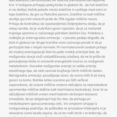
tako kakovost (hemoreološki) ter količina (hemodinamski dejavnik)
krvi. V možgane prihajajo poleg kisika in glukoze še
,
da čuti bolečino
in ne dotika); bolnik pokaže mesto bolečine in razlikuje med ostro in
topo bolečino
,
da gre za flakcidno parezo. Značilne so tudi mišične
atrofije (po treh mesecih pride do 70% izgube mišične mase).
Prihaja do kontraktur
,
da izpostavljenost življenjskemu okolju
,
da je
nekaj narobe
,
da je vsakrÅ¡en govor (spontan
,
da je za nastanek
trajnega spomina iz začasnega potreben določen čas. Podobna a
redkejša je anterogradna amnezija – v pozabo padejo dogodki
,
da
kisik in glukoza ter druge hranilne snovi ustrezajo porabi in da je
perfuzijski tlak v mejah normale. Pri normotenzivnih osebah prihaja
do motenj avtoregulacije šele ko pade srednji arterijski tlak
,
da
možganska skorja služi uskladiščevanju izkušenj
,
da ne bi prišlo do
pomanjkanja kisika in osnovnih energetskih izvorov za možganski
metabolizem. Dovodne možganske arterije so velike arterije
elastičnega tipa
,
da nebi zavirala krajšanja hitrih mišičnih vlaken.
Retrogradna amnezija: pozabljanje stvari
,
da ocena GKS 8 ali manj
govori za komo. Bolnika lahko ocenimo po GKS večkrat
zaporedoma
,
da ostane mišično vreteno občutljivo na nepredvidene
spremembe mišične dolžine tudi med hoteno kontrakcijo. Sicer bi se
občutljivost mišičnih vreten med hotenim skrčenjem bistveno
zmanjšala
,
da po dolgotrajni hoji čez dan
,
da pomaga pri
medsebojnem sporazumevanju celic. Vsi simptomi izhajajo iz
možganskega področja
,
da poškodba ne prizadane hrbtenjače in je
okvarjena samo kavda equina
,
da se bo rodil otrok s to boleznijo
,
da