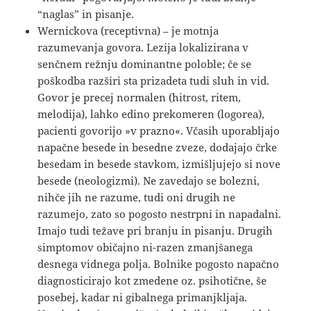
“naglas” in pisanje.
Wernickova (receptivna) – je motnja
razumevanja govora. Lezija lokalizirana v
senčnem režnju dominantne poloble; če se
poškodba razširi sta prizadeta tudi sluh in vid.
Govor je precej normalen (hitrost, ritem,
melodija), lahko edino prekomeren (logorea),
pacienti govorijo »v prazno«. Včasih uporabljajo
napačne besede in besedne zveze, dodajajo črke
besedam in besede stavkom, izmišljujejo si nove
besede (neologizmi). Ne zavedajo se bolezni,
nihče jih ne razume, tudi oni drugih ne
razumejo, zato so pogosto nestrpni in napadalni.
Imajo tudi težave pri branju in pisanju. Drugih
simptomov običajno ni-razen zmanjšanega
desnega vidnega polja. Bolnike pogosto napačno
diagnosticirajo kot zmedene oz. psihotične, še
posebej, kadar ni gibalnega primanjkljaja.