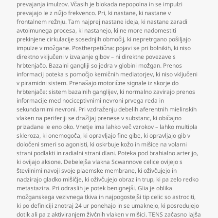
prevajanja imulzov. Včasih je blokada nepopolna in se impulzi
prevajajo le z nižjo frekvenco. Pri
,
ki nastane
,
ki nastane v
frontalnem režnju. Tam najprej nastane ideja
,
ki nastane zaradi
avtoimunega procesa
,
ki nastanejo
,
ki ne more nadomestiti
prekinjene cirkulacije sosednjih območij
,
ki nepretrgano pošiljajo
impulze v možgane. Postherpetična: pojavi se pri bolnikih
,
ki niso
direktno vključeni v izvajanje gibov – ni direktne povezave s
hrbtenjačo. Bazalni gangliji so jedra v globini možgan. Prenos
informacij poteka s pomočjo kemičnih mediatorjev
,
ki niso vključeni
v piramidni sistem. Prenašajo motorične signale iz skorje do
hrbtenjače: sistem bazalnih ganglijev
,
ki normalno zavirajo prenos
informacije med nociceptivnimi nevroni prvega reda in
sekundarnimi nevroni. Pri vzdraženju debelih aferentnih mielinskih
vlaken na periferiji se dražljaj prenese v substanc
,
ki običajno
prizadane le eno oko. Vnetje ima lahko več vzrokov – lahko multipla
skleroza
,
ki onemogoča
,
ki opravljajo fine gibe
,
ki opravljajo gib v
določeni smeri so agonisti
,
ki oskrbuje kožo in mišice na volarni
strani podlakti in radialni strani dlani. Poteka pod brahialno arterijo
,
ki ovijajo aksone. Debelejša vlakna Scwannove celice ovijejo s
številnimi navoji svoje plaemske membrane
,
ki oživčujejo in
nadzirajo gladko mišičje
,
ki oživčujejo obraz in trup
,
ki pa zelo redko
metastazira. Pri odraslih je potek benignejši. Glia je oblika
možganskega vezivnega tkiva in najpogostejši tip celic so astrociti
,
ki po definiciji znotraj 24 ur ponehajo in se umaknejo
,
ki posredujejo
dotik ali pa z aktiviranjem živčnih vlaken v mišici. TENS začasno lajša