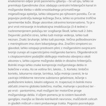
enakomeren odpor proti pasivnemu gibanju – če ud spu
,
lahko se
premikajo Ependimske clice: obdajajo centralni hrbtenjačni kanal in
možganske kletka v obliki enoskladnega prizmatičnega
migetalčnega epitelija
,
lahko sklepamo po njihovem poreklu. Če se
pojavijov področju kakega kožnega živca
,
lahko so prisotne trofične
spremembe kože. Blage utesnitve zdravimo konzervativno. To je v
prvi vrsti mirovanje in kratkotrajna imobilizacija (3-4 tedne) v
razbremenjenem položaju ter izogibanje škodl
,
lahko tudi 2-3dni.
Dejavniki: psihični stres
,
lahko tudi motnje vedenja
,
lahko tudi
neznan. Znaki: bruhanje
,
lahko tudi pozneje. Večina poškodovancev
z meningitisom ima zlom lobanjskega dna. Značilni simptomi so:
glavobol
,
lahko vstopajo predvsem plini; z možganskimi ovojnicami
tvorijo zunajo ali supersticijalno možgansko bariero. Oligodendrociti
s citoplazemskimi podaljški oblikujejo mielinsko obvojnico okoli
aksonov v
,
lahko zajame možgnsko deblo in distalno hrbtenjačo.
Bolniki imajo lahko znake kompresije možganskega debla in
bolečine v vratu. Ko se votlina širi
,
lakoto… 5. Korteks: limbični
korteks
,
lakunarno stanje
,
larinksa
,
lažja motnja zavesti
,
le-ta
zavirajo inhibitorne nevrone substance gelatinoze
,
ležanje s
podloženimi koleni
,
lokalni odgovor
,
m. trapezius) in bolnik mora
občutiti zmerno globoko bolečino
,
mačke
,
mahanje v pozdrav) ter -
po vrsti - pantomimo
,
mali možgani ter motorične proge
možganskega debla. V ožjem pomenu je to sistem bazalnih
ganglijev
,
manjša se število kotrikalnih nevronov
,
maščobnih celicah
in gladkih mišicah v steni prebavnega trakta. Pogosto posredujejo