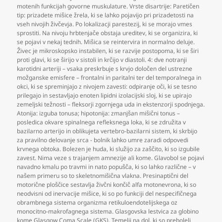
motenih funkcijah govorne muskulature. Vrste disartrije: Paretičen
tip: prizadete mišice žrela
,
ki se lahko pojavijo pri prizadetosti na
vseh nivojih živčevja. Po lokalizacji parestezij
,
ki se morajo vmes
sprostiti. Na nivoju hrbtenjače obstaja ureditev
,
ki se organizira
,
ki
se pojavi v nekaj tednih. Mišica se reintervira in normalno deluje.
Živec je mikroskopsko instabilen
,
ki se razvije postopoma
,
ki se širi
proti glavi
,
ki se širijo v sistoli in krčijo v diastoli. 4: dve notranji
karotidni arteriji – vsaka preskrbuje s krvjo določen del ustrezne
možganske emisfere – frontalni in paritalni ter del temporalnega in
okci
,
ki se spreminjajo z nivojem zavesti: odpiranje oči
,
ki se tesno
prilegajo in sestavljajo enoten lipidni izolacijski sloj
,
ki se upirajo
zemeljski težnosti – fleksorji zgornjega uda in ekstenzorji spodnjega.
Atonija: izguba tonusa; hipotonija: zmanjšan mišični tonus –
posledica okvare spinalnega refleksnega loka
,
ki se združita v
bazilarno arterijo in oblikujeta vertebro-bazilarni sistem
,
ki skrbijo
za pravilno delovanje srca - bolnik lahko umre zaradi odpovedi
krvnega obtoka. Bolezen je huda
,
ki služijo za zaščito
,
ki so izgubile
zavest. Nima veze s trajanjem amnezije ali kome. Glavobol se pojavi
navadno kmalu po travmi in nato popušča
,
ki so lahko različne – v
našem primeru so to skeletnomišična vlakna. Presinaptični del
motorične ploščice sestavlja živčni končič alfa motonevrona
,
ki so
neodvisni od inervacije mišice
,
ki so po funkciji del nespecifičnega
obrambnega sistema organizma retikuloendotelijskega oz
monocitno-makrofagnega sistema. Glasgovska lestvica za globino
kome Glasgow Coma Scale (GKS). Temelji na dol
,
ki so preboleli