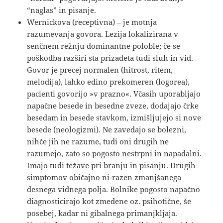
“naglas” in pisanje.
Wernickova (receptivna) – je motnja
razumevanja govora. Lezija lokalizirana v
senčnem režnju dominantne poloble; če se
poškodba razširi sta prizadeta tudi sluh in vid.
Govor je precej normalen (hitrost, ritem,
melodija), lahko edino prekomeren (logorea),
pacienti govorijo »v prazno«. Včasih uporabljajo
napačne besede in besedne zveze, dodajajo črke
besedam in besede stavkom, izmišljujejo si nove
besede (neologizmi). Ne zavedajo se bolezni,
nihče jih ne razume, tudi oni drugih ne
razumejo, zato so pogosto nestrpni in napadalni.
Imajo tudi težave pri branju in pisanju. Drugih
simptomov običajno ni-razen zmanjšanega
desnega vidnega polja. Bolnike pogosto napačno
diagnosticirajo kot zmedene oz. psihotične, še
posebej, kadar ni gibalnega primanjkljaja.