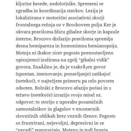
ključne besede, nedoločnike. Spremeni se
zgradba in koordinacija stavkov. Lezija je
lokalizirana v motorični asociativni skorji
frontalnega režnja oz v Brockovem polju Ker je
okvara praviloma blizu gibalne skorje in kapsule
interne, Brocovo disfazijo praviloma spremlja
desna hemipareza in homonimna hemianopsija.
Motnja ni (kakor sicer pogosto poenostavljeno
opisujemo) izolirana na zgolj “gibalni vidik”
govora, ZnaÄilno je, da je vsakrÅ¡en govor
(spontan, imenovanje, ponavljanje) zatikajoč
(netekoč), v najtežjem primeru pa celo povsem
odsoten. Bolniki z Brocovo afazijo počasi in s
težavo (netekoče) izrazijo svojo misel oz.
odgovor; to storijo z uporabo posamičnih
samostalnikov in glagolov v enostavnih
slovničnih oblikah brez veznih členov. Pogosto
so frustrirani, nejevoljni, depresivni in se
“neradi” pogovarjajo. Moteno je tudi branje