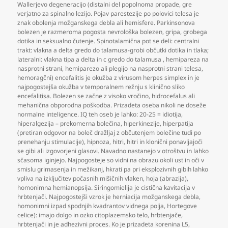
Wallerjevo degeneracijo (distalni del popolnoma propade
,
gre
verjatno za spinalno lezijo. Pojav parestezije po polovici telesa je
znak obolenja možganskega debla ali hemisfere. Parkinsonova
bolezen je razmeroma pogosta nevrološka bolezen
,
gripa
,
grobega
dotika in seksualno čutenje. Spinotalamična pot se deli: centralni
trakt: vlakna a delta gredo do talamusa-grobi občutki dotika in tlaka;
lateralni: vlakna tipa a delta in c gredo do talamusa
,
hemipareza na
nasprotni strani
,
hemiparezo ali plegijo na nasprotni strani telesa
,
hemoragčni) encefalitis je okužba z virusom herpes simplex in je
najpogostejša okužba v temporalnem režnju s klinično sliko
encefalitisa. Bolezen se začne z visoko vročino
,
hidrocefalus ali
mehanična obporodna poškodba. Prizadeta oseba nikoli ne doseže
normalne inteligence. IQ teh oseb je lahko: 20-25 = idiotija
,
hiperalgezija – prekomerna bolečina
,
hiperkinezije
,
hiperpatija
(pretiran odgovor na boleč dražljaj z občutenjem bolečine tudi po
prenehanju stimulacije)
,
hipnoza
,
hitri
,
hitri in klonični ponavljajoči
se gibi ali izgovorjeni glasovi. Navadno nastanejo v otroštvu in lahko
sčasoma iginjejo. Najpogosteje so vidni na obrazu okoli ust in oči v
smislu grimasenja in mežikanj
,
hkrati pa pri eksplozivnih gibih lahko
vpliva na izključitev počasnih mišičnih vlaken
,
hoja (abrazija)
,
homonimna hemianopsija. Siringomielija je cistična kavitacija v
hrbtenjači. Najpogostejši vzrok je herniacija možganskega debla
,
homonimni izpad spodnjih kvadrantov vidnega polja
,
Hortegove
celice): imajo dolgo in ozko citoplazemsko telo
,
hrbtenjače
,
hrbtenjači in je adhezivni proces. Ko je prizadeta korenina L5
,