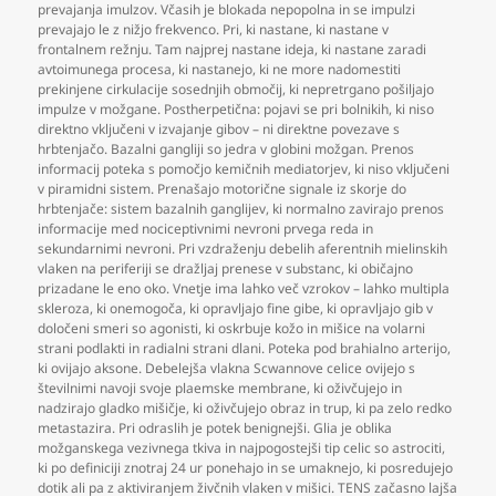
prevajanja imulzov. Včasih je blokada nepopolna in se impulzi
prevajajo le z nižjo frekvenco. Pri
,
ki nastane
,
ki nastane v
frontalnem režnju. Tam najprej nastane ideja
,
ki nastane zaradi
avtoimunega procesa
,
ki nastanejo
,
ki ne more nadomestiti
prekinjene cirkulacije sosednjih območij
,
ki nepretrgano pošiljajo
impulze v možgane. Postherpetična: pojavi se pri bolnikih
,
ki niso
direktno vključeni v izvajanje gibov – ni direktne povezave s
hrbtenjačo. Bazalni gangliji so jedra v globini možgan. Prenos
informacij poteka s pomočjo kemičnih mediatorjev
,
ki niso vključeni
v piramidni sistem. Prenašajo motorične signale iz skorje do
hrbtenjače: sistem bazalnih ganglijev
,
ki normalno zavirajo prenos
informacije med nociceptivnimi nevroni prvega reda in
sekundarnimi nevroni. Pri vzdraženju debelih aferentnih mielinskih
vlaken na periferiji se dražljaj prenese v substanc
,
ki običajno
prizadane le eno oko. Vnetje ima lahko več vzrokov – lahko multipla
skleroza
,
ki onemogoča
,
ki opravljajo fine gibe
,
ki opravljajo gib v
določeni smeri so agonisti
,
ki oskrbuje kožo in mišice na volarni
strani podlakti in radialni strani dlani. Poteka pod brahialno arterijo
,
ki ovijajo aksone. Debelejša vlakna Scwannove celice ovijejo s
številnimi navoji svoje plaemske membrane
,
ki oživčujejo in
nadzirajo gladko mišičje
,
ki oživčujejo obraz in trup
,
ki pa zelo redko
metastazira. Pri odraslih je potek benignejši. Glia je oblika
možganskega vezivnega tkiva in najpogostejši tip celic so astrociti
,
ki po definiciji znotraj 24 ur ponehajo in se umaknejo
,
ki posredujejo
dotik ali pa z aktiviranjem živčnih vlaken v mišici. TENS začasno lajša