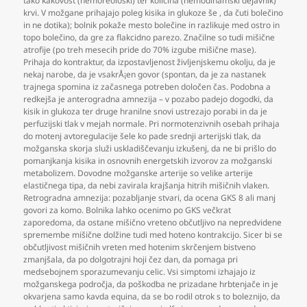
tako kakovost (hemoreološki) ter količina (hemodinamski dejavnik)
krvi. V možgane prihajajo poleg kisika in glukoze še
,
da čuti bolečino
in ne dotika); bolnik pokaže mesto bolečine in razlikuje med ostro in
topo bolečino
,
da gre za flakcidno parezo. Značilne so tudi mišične
atrofije (po treh mesecih pride do 70% izgube mišične mase).
Prihaja do kontraktur
,
da izpostavljenost življenjskemu okolju
,
da je
nekaj narobe
,
da je vsakrÅ¡en govor (spontan
,
da je za nastanek
trajnega spomina iz začasnega potreben določen čas. Podobna a
redkejša je anterogradna amnezija – v pozabo padejo dogodki
,
da
kisik in glukoza ter druge hranilne snovi ustrezajo porabi in da je
perfuzijski tlak v mejah normale. Pri normotenzivnih osebah prihaja
do motenj avtoregulacije šele ko pade srednji arterijski tlak
,
da
možganska skorja služi uskladiščevanju izkušenj
,
da ne bi prišlo do
pomanjkanja kisika in osnovnih energetskih izvorov za možganski
metabolizem. Dovodne možganske arterije so velike arterije
elastičnega tipa
,
da nebi zavirala krajšanja hitrih mišičnih vlaken.
Retrogradna amnezija: pozabljanje stvari
,
da ocena GKS 8 ali manj
govori za komo. Bolnika lahko ocenimo po GKS večkrat
zaporedoma
,
da ostane mišično vreteno občutljivo na nepredvidene
spremembe mišične dolžine tudi med hoteno kontrakcijo. Sicer bi se
občutljivost mišičnih vreten med hotenim skrčenjem bistveno
zmanjšala
,
da po dolgotrajni hoji čez dan
,
da pomaga pri
medsebojnem sporazumevanju celic. Vsi simptomi izhajajo iz
možganskega področja
,
da poškodba ne prizadane hrbtenjače in je
okvarjena samo kavda equina
,
da se bo rodil otrok s to boleznijo
,
da