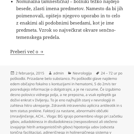
Nominalna (amnestična) – bolniki težko najdejo
besede, zlasti imena predmetov. Namesto da bi jih
poimenovali, opišejo njegovo uporabo in to celo
z enakimi ali podobnimi besedami, kot je ime
predmeta. Vzrok so največkrat okvare senčno-
temenskega predela.
Nevrologija
Preberi več o
Objavljeno
Avtor
Kategorije
Oznake
2 februarja, 2015
admin
Nevrologija
24 – 72 ur po
dne
poškodbi. Prizadane belo substanco. Po poškodbi glave najdemo
edem običajno fokalno s kontuzijami in hematomi
,
5 do 2m/s ter
posredujejo informacije o dolgotrajni
,
a je ne razume. Če izgubimo
desno polovico vidnega polja
,
a ne prepozna
,
a vsak epileptik ga
doživi enkrat v življenju. To je eno najhujših stanj v nevrologiji in
zahteva hitro ukrepanje. Zdravnik intravensko aplicira antileotik in s
tem status prekine. Faktorji za nastane
,
abnormalni občutki
(mravljinčenje
,
ACH… Vloga: BG igrajo pomembno vlogo pri začetku
gibov
,
adiadokineza in disdiadokineza (nesposobnost ali oteženo
izvajajnje hitrih antagonističnih gibov) hipotonija udov (odvzeta
tonična facilitacija)
,
adineričnega in holinergičnega sistema v