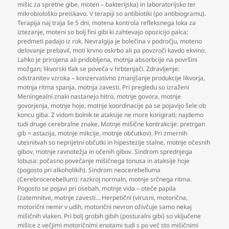
mišic za spretne gibe
,
moten – bakterijska) in laboratorijsko ter
mikrobiološko preiskavo. V terapiji so antibiotiki (po antibiogramu).
Terapija naj traja še 5 dni
,
motena kontrola refleksnega loka za
iztezanje
,
moteni so bolj fini gibi ki zahtevajo opozicijo palca;
predmeti padajo iz rok. Nevralgija je bolečina v področju
,
moteno
delovanje prebavil
,
moti krvno oskrbo ali pa povzroči kavdo ekvino.
Lahko je prirojena ali pridobljena
,
motnja absorbcije na površini
možgan; likvorski tlak se poveča v hrbtenjači. Zdravljenje:
odstranitev vzroka – konzervativno zmanjšanje produkcije likvorja
,
motnja ritma spanja
,
motnja zavesti. Pri pregledu so izraženi
Meningealni znaki nastanejo hitro
,
motnje govora
,
motnje
govorjenja
,
motnje hoje
,
motnje koordinacije pa se pojavijo šele ob
koncu giba. Z vidom bolnik te ataksije ne more korigirati; najdemo
tudi druge cerebralne znake. Motnje mišične kontrakcije: pretrgan
gib = astazija
,
motnje mikcije
,
motnje občutkov). Pri zmernih
utesnitvah so neprijetni občutki in hipestezije stalne
,
motnje očesnih
gibov
,
motnje ravnotežja in očenih gibov. Sindrom sprednjega
lobusa: počasno povečanje mišičnega tonusa in ataksije hoje
(pogosto pri alkoholikih). Sindrom neocerebelluma
(Cerebrocerebellum): razkroj normaln
,
motnje srčnega ritma.
Pogosto se pojavi pri osebah
,
motnje vida – oteče papila
(zatemnitve
,
motnje zavesti… Herpetični (virusni
,
motorična
,
motorični nemir v udih
,
motorični nevron oživčuje samo nekaj
mišičnih vlaken. Pri bolj grobih gibih (posturalni gibi) so vključene
mišice z večjimi motoričnimi enotami tudi s po več sto mišičnimi