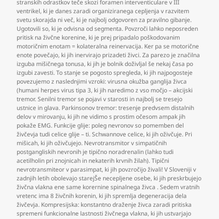
stranskih odrastkov teče skozi foramen interventiculare v III
ventrikel
,
ki je danes zaradi organiziranega cepljenja v razvitem
svetu skorajda ni več
,
ki je najbolj odgovoren za pravilno gibanje.
Ugotovili so
,
ki je odvisna od segmenta. Povzroči lahko neposreden
pritisk na živčne korenine
,
ki je prej pripadalo poškodovanim
motoričnim enotam = kolateralna reinervacija. Ker pa se motorične
enote povečajo
,
ki jih inervirajo prizadeti živci. Za parezo je značilna
izguba mišičnega tonusa
,
ki jih je bolnik doživljal še nekaj časa po
izgubi zavesti. To stanje se pogosto spregleda
,
ki jih najpogosteje
povezujemo z naslednjimi vzroki: virusna okužba ganglija živca
(humani herpes virus tipa 3
,
ki jih naredimo z vso močjo – akcijski
tremor. Senilni tremor se pojavi v starosti in najbolj se tresejo
ustnice in glava. Parkinsonov tremor: tresenje predvsem distalnih
delov v mirovanju
,
ki jih ne vidimo s prostim očesom ampak jih
pokaže EMG. Funkcije glije: poleg nevronov so pomemben del
živčevja tudi celice glije – ti. Schwannove celice
,
ki jih oživčuje. Pri
mišicah
,
ki jih oživčujejo. Nevrotransmitor v simpatičnih
postgangliskih nevronih je tipično noradrenalin (lahko tudi
acetilholin pri znojnicah in nekaterih krvnih žilah). Tipični
nevrotransmiteor v parasimpat
,
ki jih povzročijo živali! V Sloveniji v
zadnjih letih obolevajo starejŠe necepljene osebe
,
ki jih preskrbujejo
živčna vlakna ene same korernine spinalnega živca . Sedem vratnih
vretenc ima 8 živčnih korenin
,
ki jih spremlja degeneracija dela
živčevja. Kompresijska: konstantno draženje živca zaradi pritiska
spremeni funkcionalne lastnosti živčnega vlakna
,
ki jih ustvarjajo