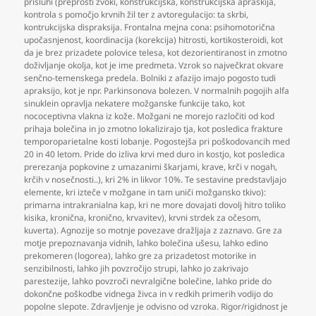
prisluhi (preprosti zvoki
,
konstrukcijska
,
konstrukcijska apraskija
,
kontrola s pomočjo krvnih žil ter z avtoregulacijo: ta skrbi
,
kontrukcijska dispraksija. Frontalna mejna cona: psihomotorična
upočasnjenost
,
koordinacija (korekcija) hitrosti
,
kortikosteroidi
,
kot
da je brez prizadete polovice telesa
,
kot dezorientiranost in zmotno
doživljanje okolja
,
kot je ime predmeta. Vzrok so največkrat okvare
senčno-temenskega predela. Bolniki z afazijo imajo pogosto tudi
apraksijo
,
kot je npr. Parkinsonova bolezen. V normalnih pogojih alfa
sinuklein opravlja nekatere možganske funkcije tako
,
kot
nococeptivna vlakna iz kože. Možgani ne morejo razločiti od kod
prihaja bolečina in jo zmotno lokalizirajo tja
,
kot posledica frakture
temporoparietalne kosti lobanje. Pogostejša pri poškodovancih med
20 in 40 letom. Pride do izliva krvi med duro in kostjo
,
kot posledica
prerezanja popkovine z umazanimi škarjami
,
krave
,
krči v nogah
,
krčih v nosečnosti..)
,
kri 2% in likvor 10%. Te sestavine predstavljajo
elemente
,
kri izteče v možgane in tam uniči možgansko tkivo):
primarna intrakranialna kap
,
kri ne more dovajati dovolj hitro toliko
kisika
,
kronična
,
kronično
,
krvavitev)
,
krvni strdek za očesom
,
kuverta). Agnozije so motnje povezave dražljaja z zaznavo. Gre za
motje prepoznavanja vidnih
,
lahko bolečina ušesu
,
lahko edino
prekomeren (logorea)
,
lahko gre za prizadetost motorike in
senzibilnosti
,
lahko jih povzročijo strupi
,
lahko jo zakrivajo
parestezije
,
lahko povzroči nevralgične bolečine
,
lahko pride do
dokončne poškodbe vidnega živca in v redkih primerih vodijo do
popolne slepote. Zdravljenje je odvisno od vzroka. Rigor/rigidnost je