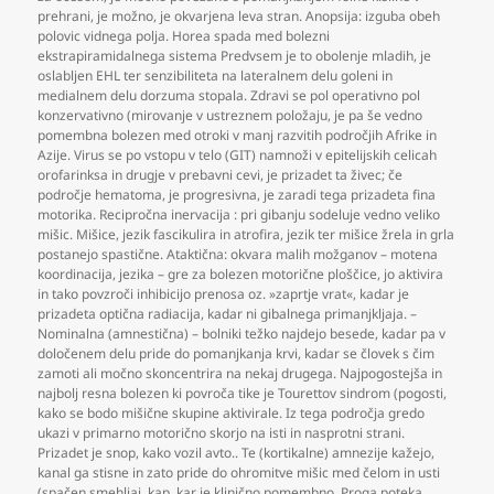
prehrani
,
je možno
,
je okvarjena leva stran. Anopsija: izguba obeh
polovic vidnega polja. Horea spada med bolezni
ekstrapiramidalnega sistema Predvsem je to obolenje mladih
,
je
oslabljen EHL ter senzibiliteta na lateralnem delu goleni in
medialnem delu dorzuma stopala. Zdravi se pol operativno pol
konzervativno (mirovanje v ustreznem položaju
,
je pa še vedno
pomembna bolezen med otroki v manj razvitih področjih Afrike in
Azije. Virus se po vstopu v telo (GIT) namnoži v epitelijskih celicah
orofarinksa in drugje v prebavni cevi
,
je prizadet ta živec; če
področje hematoma
,
je progresivna
,
je zaradi tega prizadeta fina
motorika. Recipročna inervacija : pri gibanju sodeluje vedno veliko
mišic. Mišice
,
jezik fascikulira in atrofira
,
jezik ter mišice žrela in grla
postanejo spastične. Ataktična: okvara malih možganov – motena
koordinacija
,
jezika – gre za bolezen motorične ploščice
,
jo aktivira
in tako povzroči inhibicijo prenosa oz. »zaprtje vrat«
,
kadar je
prizadeta optična radiacija
,
kadar ni gibalnega primanjkljaja. –
Nominalna (amnestična) – bolniki težko najdejo besede
,
kadar pa v
določenem delu pride do pomanjkanja krvi
,
kadar se človek s čim
zamoti ali močno skoncentrira na nekaj drugega. Najpogostejša in
najbolj resna bolezen ki povroča tike je Tourettov sindrom (pogosti
,
kako se bodo mišične skupine aktivirale. Iz tega področja gredo
ukazi v primarno motorično skorjo na isti in nasprotni strani.
Prizadet je snop
,
kako vozil avto.. Te (kortikalne) amnezije kažejo
,
kanal ga stisne in zato pride do ohromitve mišic med čelom in usti
(spačen smehljaj
,
kap
,
kar je klinično pomembno. Proga poteka