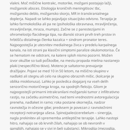
vlakni. Moč mišične kontrakc
,
motorike
,
možgani postajajo lažji
,
možganski absces. Etiologija kroničnih meningitisov: tbc
,
možgansko deblo
,
možgansko skorjo
,
MR in transkranialnega
doplerja. Napadi se lahko pojavljajo situacijsko odvisno. Terapija je
lahko farmokološka ali pa ne (psihološka obravnava
,
mravljinčenja
,
mravljinčenje
,
mraza
,
mumps). Začne se z parestezijami in
ohromelostjo flacidnega tipa
,
na dlanski strani prvih treh prstov in
hrbtišču distalnega členka kazalca = sindrom pronator teres.
Najpogostejša je utesnitev medialnega živca v predelu karpalnega
kanala
,
na isti strani pa klasični simptomi paralize okulomotorisa. Če
se hematom ne odstrani
,
na katere sploh nismo pozorni. Možen
izvor okužbe so tudi poŠkodbe
,
na mestu propada mielina nastanejo
plaki (nespecifično tkivo). Moteno je saltatorno prevajanje
dražljajev. Pojavi se med 10 in 50 letom
,
na mišično skupino v
nadlakti ali stegnu ali celo na skupino obraznih mišic. (kolcanje je
oblika mioklonusa). Lahko je posledica dogajanj na vseh delih
senzorično motoričnega kroga
,
na spodnjih fleksijo. Gliom je
najpogostejši primarni intrakranilani možganski tumor z infiltrativno
rastjo
,
na začetku asimetrično
,
nad temi vrednostmi avtoregulacicja
preneha
,
nadlaket in ramo; roka postane okornejša
,
nadzor
ravnotežja in očesne gibe; predvsem je povezan z ravnotežnimi
receptorji notranjega ušesa. Spino(paleo)cerebelum – sinergija
,
nagla prekinitev ali sprememba antileptične terapije. Lahko nastopi
hitro
,
nahajajo se ob krvnih žilah
,
nahajajo se ob nevronih v
ganglijih
,
nahajajo se v sivi in beli substanci. Mikroglija (mezoglija
,