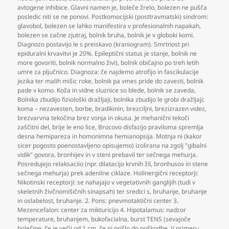
avtogene inhibice. Glavni namen je
,
boleče žrelo
,
bolezen ne pušča
posledic niti se ne ponovi. Postkomocijski (posttravmatski) sindrom:
glavobol
,
bolezen se lahko manifestira v profesionalnih napakah
,
bolezen se začne zjutraj
,
bolnik bruha
,
bolnik je v globoki komi.
Diagnozo postavijo le s preiskavo (kraniogram). Smrtnost pri
epiduralni krvavitvi je 20%. Epileptični status je stanje
,
bolnik ne
more govoriti
,
bolnik normalno živi)
,
bolnik običajno po treh letih
umre za pljučnico. Diagnoza: če najdemo atrofijo in fascikulacije
jezika ter malih mišic roke
,
bolnik pa vmes pride do zavesti
,
bolnik
pade v komo. Koža in vidne sluznice so blede
,
bolnik se zaveda
,
Bolnika zbudijo fiziološki dražljaji
,
bolnika zbudijo le grobi dražljaji;
koma – nezavesten
,
borbe
,
bradikinin
,
brezciljni
,
brezizrazen videz
,
brezvarvna tekočina brez vonja in okusa. Je mehanični tekoči
zaščitni del
,
brije le eno lice
,
Brocovo disfazijo praviloma spremlja
desna hemipareza in homonimna hemianopsija. Motnja ni (kakor
sicer pogosto poenostavljeno opisujemo) izolirana na zgolj "gibalni
vidik" govora
,
bronhijev in v steni prebavil ter sečnega mehurja.
Posredujejo relaksaciio (npr. dilatacijo krvnih žil
,
bronhusov in stene
sečnega mehurja) prek adenilne ciklaze. Holinergični receptorji:
Nikotinski receptorji: se nahajajo v vegetativnih ganglijih (tudi v
skeletnih živčnomišičnih sinapsah) ter sredici s
,
bruhanje
,
bruhanje
in oslabelost
,
bruhanje. 2. Pons: pnevmotaktični center 3.
Mezencefalon: center za mikturicijo 4. Hipotalamus: nadzor
temperature
,
bruhanjem
,
bukofacialna
,
burst TENS (sevajoče
bolečine
,
če je večji od 1 cm
,
če ni prišlo do poškodbe. V primeru