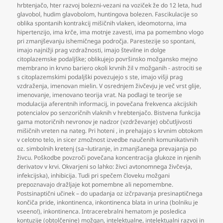
hrbtenjačo
,
hter razvoj bolezni-vezani na voziček že do 12 leta
,
hud
glavobol
,
hudim glavobolom
,
huntingova bolezen. Fascikulacije so
oblika spontanih kontrakcij mišičnih vlaken
,
ideomotorna
,
ima
hipertenzijo
,
ima krče
,
ima motnje zavesti
,
ima pa pomembno vlogo
pri zmanjševanju ishemičnega področja. Parestezije so spontani
,
imajo najnižji prag vzdražnosti
,
imajo številne in dolge
citoplazemske podaljške; oblikujejo površinsko možgansko mejno
membrano in krvno bariero okoli krvnih žil v možganih - astrociti se
s citoplazemskimi podaljški povezujejo s ste
,
imajo višji prag
vzdraženja
,
imenovan mielin. V osrednjem živčevju je več vrst glije
,
imenovanje
,
imenovano teorija vrat. Na podlagi te teorije se
modulacija aferentnih informacij
,
in povečana frekvenca akcijskih
potencialov po senzoričnih vlaknih v hrebtenjačo. Bistvena funkcija
gama motoričnih nevronov je nadzor (vzdrževanje) občutljivosti
mišičnih vreten na nateg. Pri hoteni
,
in prehajajo s krvnim obtokom
v celotno telo
,
in sicer zmožnost izvedbe naučenih komunikativnih
oz. simbolnih kretenj (sa¬lutiranje
,
in zmanjšanega prevajanja po
živcu. Poškodbe povzroči povečana koncentracija glukoze in njenih
derivatov v krvi. Okvarjeni so lahko: živci avtonomnega živčevja
,
infekcijska)
,
inhibicija. Tudi pri spečem človeku možgani
prepoznavajo dražljaje kot pomembne ali nepomembne.
Postsinaptični učinek – do upadanja oz izčrpavanja presinaptičnega
končiča pride
,
inkontinenca
,
inkontinenca blata in urina (bolniku je
vseeno!)
,
inkontinenca. Intracerebralni hematom je posledica
kontuzije (obtolčenine) možgan
,
intelektualne
,
intelektualni razvoj in