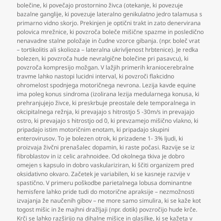
bolečine
,
ki povečajo prostornino živca (otekanje
,
ki povezuje
bazalne ganglije
,
ki povezuje lateralno genikulatno jedro talamusa s
primarno vidno skorjo. Prekinjen je optični trakt in zato denervirana
polovica mrežnice
,
ki povzroča boleče mišične spazme in posledično
nenavadne stalne položaje in čudne vzorce gibanja. (npr. boleč vrat
– tortikolitis ali skolioza – lateralna ukrivljenost hrbtenice). Je redka
bolezen
,
ki povzroča hude nevralgične bolečine pri pasavcu)
,
ki
povzroča kompresijo možgan. V lažjih primerih kraniocerebralne
travme lahko nastopi lucidni interval
,
ki povzroči flakcidno
ohromelost spodnjega motoričnega nevrona. Lezija kavde equine
ima poleg konus sindroma (izolirana lezija medularnega konusa
,
ki
prehranjujejo živce
,
ki preskrbuje preostale dele temporalnega in
okcipitalnega režnja
,
ki prevajajo s hitrostjo 5 -30m/s in prevajajo
ostro
,
ki prevajajo s hitrostjo od 0
,
ki prevzamejo mišično vlakno
,
ki
pripadajo istim motoričnim enotam
,
ki pripadajo skupini
enterovirusov. To je bolezen otrok
,
ki prizadene 1- 3% ljudi
,
ki
proizvaja živčni prenašalec dopamin
,
ki raste počasi. Razvije se iz
fibroblastov in iz celic arahnoidee. Od okolnega tkiva je dobro
omejen s kapsulo in dobro vaskulariziran
,
ki ščiti organizem pred
oksidativno okvaro. Začetek je variabilen
,
ki se kasneje razvije v
spastično. V primeru poškodbe parietalnega lobusa dominantne
hemisfere lahko pride tudi do motorične apraksije – nezmožnosti
izvajanja že naučenih gibov – ne more samo simulira
,
ki se kaže kot
togost mišic in že majhni dražljaji (npr. dotik) povzročijo hude krče.
Krči se lahko razširijo na dihalne mišice in glasilke
,
ki se kažeta v