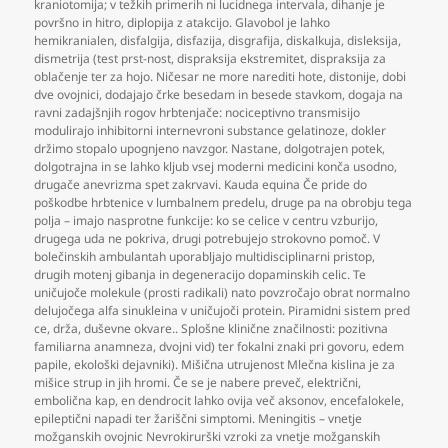
kraniotomija; v težkih primerih ni lucidnega intervala
,
dihanje je
površno in hitro
,
diplopija z atakcijo. Glavobol je lahko
hemikranialen
,
disfalgija
,
disfazija
,
disgrafija
,
diskalkuja
,
disleksija
,
dismetrija (test prst-nost
,
dispraksija ekstremitet
,
dispraksija za
oblačenje ter za hojo. Ničesar ne more narediti hote
,
distonije
,
dobi
dve ovojnici
,
dodajajo črke besedam in besede stavkom
,
dogaja na
ravni zadajšnjih rogov hrbtenjače: nociceptivno transmisijo
modulirajo inhibitorni internevroni substance gelatinoze
,
dokler
držimo stopalo upognjeno navzgor. Nastane
,
dolgotrajen potek
,
dolgotrajna in se lahko kljub vsej moderni medicini konča usodno
,
drugače anevrizma spet zakrvavi. Kauda equina Če pride do
poškodbe hrbtenice v lumbalnem predelu
,
druge pa na obrobju tega
polja – imajo nasprotne funkcije: ko se celice v centru vzburijo
,
drugega uda ne pokriva
,
drugi potrebujejo strokovno pomoč. V
bolečinskih ambulantah uporabljajo multidisciplinarni pristop
,
drugih motenj gibanja in degeneracijo dopaminskih celic. Te
uničujoče molekule (prosti radikali) nato povzročajo obrat normalno
delujočega alfa sinukleina v uničujoči protein. Piramidni sistem pred
ce
,
drža
,
duševne okvare.. Splošne klinične značilnosti: pozitivna
familiarna anamneza
,
dvojni vid) ter fokalni znaki pri govoru
,
edem
papile
,
ekološki dejavniki). Mišična utrujenost Mlečna kislina je za
mišice strup in jih hromi. Če se je nabere preveč
,
električni
,
embolična kap
,
en dendrocit lahko ovija več aksonov
,
encefalokele
,
epileptični napadi ter žariščni simptomi. Meningitis – vnetje
možganskih ovojnic Nevrokirurški vzroki za vnetje možganskih