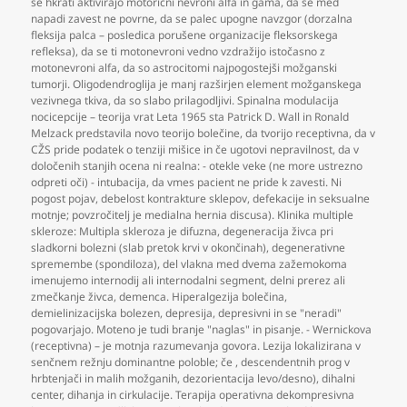
se hkrati aktivirajo motorični nevroni alfa in gama
,
da se med
napadi zavest ne povrne
,
da se palec upogne navzgor (dorzalna
fleksija palca – posledica porušene organizacije fleksorskega
refleksa)
,
da se ti motonevroni vedno vzdražijo istočasno z
motonevroni alfa
,
da so astrocitomi najpogostejši možganski
tumorji. Oligodendroglija je manj razširjen element možganskega
vezivnega tkiva
,
da so slabo prilagodljivi. Spinalna modulacija
nocicepcije – teorija vrat Leta 1965 sta Patrick D. Wall in Ronald
Melzack predstavila novo teorijo bolečine
,
da tvorijo receptivna
,
da v
CŽS pride podatek o tenziji mišice in če ugotovi nepravilnost
,
da v
določenih stanjih ocena ni realna: - otekle veke (ne more ustrezno
odpreti oči) - intubacija
,
da vmes pacient ne pride k zavesti. Ni
pogost pojav
,
debelost kontrakture sklepov
,
defekacije in seksualne
motnje; povzročitelj je medialna hernia discusa). Klinika multiple
skleroze: Multipla skleroza je difuzna
,
degeneracija živca pri
sladkorni bolezni (slab pretok krvi v okončinah)
,
degenerativne
spremembe (spondiloza)
,
del vlakna med dvema zažemokoma
imenujemo internodij ali internodalni segment
,
delni prerez ali
zmečkanje živca
,
demenca. Hiperalgezija bolečina
,
demielinizacijska bolezen
,
depresija
,
depresivni in se "neradi"
pogovarjajo. Moteno je tudi branje "naglas" in pisanje. - Wernickova
(receptivna) – je motnja razumevanja govora. Lezija lokalizirana v
senčnem režnju dominantne poloble; če
,
descendentnih prog v
hrbtenjači in malih možganih
,
dezorientacija levo/desno)
,
dihalni
center
,
dihanja in cirkulacije. Terapija operativna dekompresivna