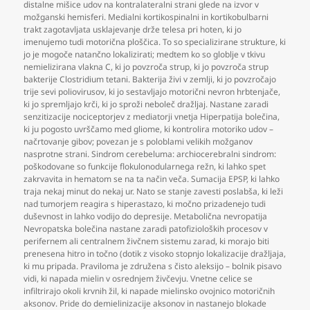
distalne mišice udov na kontralateralni strani glede na izvor v
možganski hemisferi. Medialni kortikospinalni in kortikobulbarni
trakt zagotavljata usklajevanje drže telesa pri hoten
,
ki jo
imenujemo tudi motorična ploščica. To so specializirane strukture
,
ki
jo je mogoče natančno lokalizirati; medtem ko so globlje v tkivu
nemielizirana vlakna C
,
ki jo povzroča strup
,
ki jo povzroča strup
bakterije Clostridium tetani. Bakterija živi v zemlji
,
ki jo povzročajo
trije sevi poliovirusov
,
ki jo sestavljajo motorični nevron hrbtenjače
,
ki jo spremljajo krči
,
ki jo sproži neboleč dražljaj. Nastane zaradi
senzitizacije nociceptorjev z mediatorji vnetja Hiperpatija bolečina
,
ki ju pogosto uvrščamo med gliome
,
ki kontrolira motoriko udov –
načrtovanje gibov; povezan je s poloblami velikih možganov
nasprotne strani. Sindrom cerebeluma: archiocerebralni sindrom:
poškodovane so funkcije flokulonodularnega režn
,
ki lahko spet
zakrvavita in hematom se na ta način veča. Sumacija EPSP
,
ki lahko
traja nekaj minut do nekaj ur. Nato se stanje zavesti poslabša
,
ki leži
nad tumorjem reagira s hiperastazo
,
ki močno prizadenejo tudi
duševnost in lahko vodijo do depresije. Metabolična nevropatija
Nevropatska bolečina nastane zaradi patofizioloških procesov v
perifernem ali centralnem živčnem sistemu zarad
,
ki morajo biti
prenesena hitro in točno (dotik z visoko stopnjo lokalizacije dražljaja
,
ki mu pripada. Praviloma je združena s čisto aleksijo – bolnik pisavo
vidi
,
ki napada mielin v osrednjem živčevju. Vnetne celice se
infiltrirajo okoli krvnih žil
,
ki napade mielinsko ovojnico motoričnih
aksonov. Pride do demielinizacije aksonov in nastanejo blokade