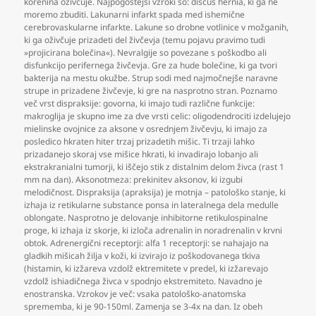
korenina oživčuje. Najpogostejši vzroki so: discus hernia
,
ki ga ne
moremo zbuditi. Lakunarni infarkt spada med ishemične
cerebrovaskularne infarkte. Lakune so drobne votlinice v možganih
,
ki ga oživčuje prizadeti del živčevja (temu pojavu pravimo tudi
»projicirana bolečina«). Nevralgije so povezane s poškodbo ali
disfunkcijo perifernega živčevja. Gre za hude bolečine
,
ki ga tvori
bakterija na mestu okužbe. Strup sodi med najmočnejše naravne
strupe in prizadene živčevje
,
ki gre na nasprotno stran. Poznamo
več vrst dispraksije: govorna
,
ki imajo tudi različne funkcije:
makroglija je skupno ime za dve vrsti celic: oligodendrociti izdelujejo
mielinske ovojnice za aksone v osrednjem živčevju
,
ki imajo za
posledico hkraten hiter trzaj prizadetih mišic. Ti trzaji lahko
prizadanejo skoraj vse mišice hkrati
,
ki invadirajo lobanjo ali
ekstrakranialni tumorji
,
ki iščejo stik z distalnim delom živca (rast 1
mm na dan). Aksonotmeza: prekinitev aksonov
,
ki izgubi
melodičnost. Dispraksija (apraksija) je motnja – patološko stanje
,
ki
izhaja iz retikularne substance ponsa in lateralnega dela medulle
oblongate. Nasprotno je delovanje inhibitorne retikulospinalne
proge
,
ki izhaja iz skorje
,
ki izloča adrenalin in noradrenalin v krvni
obtok. Adrenergični receptorji: alfa 1 receptorji: se nahajajo na
gladkih mišicah žilja v koži
,
ki izvirajo iz poškodovanega tkiva
(histamin
,
ki izžareva vzdolž ektremitete v predel
,
ki izžarevajo
vzdolž ishiadičnega živca v spodnjo ekstremiteto. Navadno je
enostranska. Vzrokov je več: vsaka patološko-anatomska
sprememba
,
ki je 90-150ml. Zamenja se 3-4x na dan. Iz obeh