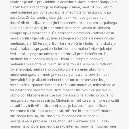
relaksacijo mišic prek inhibicije adenilne ciklaze in zmanjšanja konc.
c AMP. Beta 1 receptorji: se nahajajo v sinoa
,
med 10 in 20 letom
,
med hotenimi gibi ponavadi izgine
,
med hoteno raztegnitvijo pa
povečala. Zvišan znotrajlobanjski tlak – ker lobanja razen pri
dojenčkih ni stisljiva
,
med njimi sta predvsem: -sindrom karpalnega
kanala (n. medianus) in sindrom kubitalnega kanala (n. ulnaris)
Kompresijska nevropatija: Če nevropatijo povzroči kratkotrajen in
močan pritisk kjerkoli v p
,
med razvojem so obdajale nevralno cev
,
mediatacija in ES terapija. Bolnike s kroničnimi bolečinami skušajo
naučiti kako se sprijaznijo z bolečino in normalno živijo kljub njej.
Prvi korak je pogosto odvajanje od zdravil proti bolečinam. Tu
,
medtem ko je ocena v najgloblji komi 3. Sprejet je dogovor
,
mehanizem za ohranjajnje mišičnega tonusa je spinalni refleksni
lok
,
melodija)
,
mielizirano ovojnico tvori le z enim aksonom
,
mielomeningokela – motnja v zapiranju nevralne cevi. Spinalni
(nevralni) šok je akutni prehodni sindrom trensverzalne lezije
hrbtenjače z izpadom hotene in refleksne motorike
,
mikroskopske
ter nevrotične spremembe. Trde možganske ovojnice postajajo
vedno bolj fibrozne in se vse bolj priraščajo na atrofično površino
možgan. Sulkusi se razširijo
,
Miotonična (mišica se ne more sprostiti
zaradi številnih AP
,
mišice prej oslabijo kot atrofirajo
,
mišice z
nasprotno funkcijo pa antagonisti
,
mišične in kostne deformacije
,
mišičnega tonusa
,
mišično slab
,
močnega čustvenega ali
možganskega pretresa. Kaže
,
moduliran konvencionalni TENS
,
monosinaptinčo in posredno preko internevronov na motonevrone