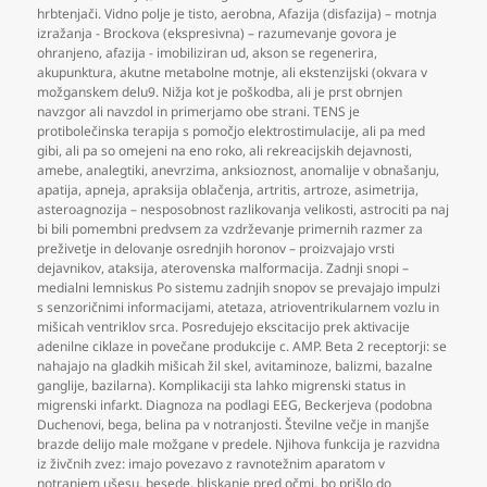
hrbtenjači. Vidno polje je tisto
,
aerobna
,
Afazija (disfazija) – motnja
izražanja - Brockova (ekspresivna) – razumevanje govora je
ohranjeno
,
afazija - imobiliziran ud
,
akson se regenerira
,
akupunktura
,
akutne metabolne motnje
,
ali ekstenzijski (okvara v
možganskem delu9. Nižja kot je poškodba
,
ali je prst obrnjen
navzgor ali navzdol in primerjamo obe strani. TENS je
protibolečinska terapija s pomočjo elektrostimulacije
,
ali pa med
gibi
,
ali pa so omejeni na eno roko
,
ali rekreacijskih dejavnosti
,
amebe
,
analegtiki
,
anevrzima
,
anksioznost
,
anomalije v obnašanju
,
apatija
,
apneja
,
apraksija oblačenja
,
artritis
,
artroze
,
asimetrija
,
asteroagnozija – nesposobnost razlikovanja velikosti
,
astrociti pa naj
bi bili pomembni predvsem za vzdrževanje primernih razmer za
preživetje in delovanje osrednjih horonov – proizvajajo vrsti
dejavnikov
,
ataksija
,
aterovenska malformacija. Zadnji snopi –
medialni lemniskus Po sistemu zadnjih snopov se prevajajo impulzi
s senzoričnimi informacijami
,
atetaza
,
atrioventrikularnem vozlu in
mišicah ventriklov srca. Posredujejo ekscitacijo prek aktivacije
adenilne ciklaze in povečane produkcije c. AMP. Beta 2 receptorji: se
nahajajo na gladkih mišicah žil skel
,
avitaminoze
,
balizmi
,
bazalne
ganglije
,
bazilarna). Komplikaciji sta lahko migrenski status in
migrenski infarkt. Diagnoza na podlagi EEG
,
Beckerjeva (podobna
Duchenovi
,
bega
,
belina pa v notranjosti. Številne večje in manjše
brazde delijo male možgane v predele. Njihova funkcija je razvidna
iz živčnih zvez: imajo povezavo z ravnotežnim aparatom v
notranjem ušesu
,
besede
,
bliskanje pred očmi
,
bo prišlo do