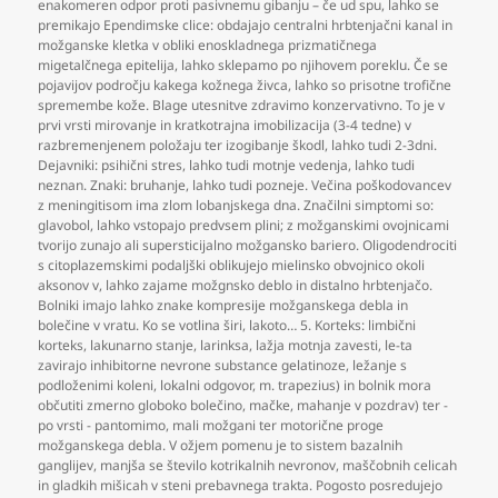
enakomeren odpor proti pasivnemu gibanju – če ud spu
,
lahko se
premikajo Ependimske clice: obdajajo centralni hrbtenjačni kanal in
možganske kletka v obliki enoskladnega prizmatičnega
migetalčnega epitelija
,
lahko sklepamo po njihovem poreklu. Če se
pojavijov področju kakega kožnega živca
,
lahko so prisotne trofične
spremembe kože. Blage utesnitve zdravimo konzervativno. To je v
prvi vrsti mirovanje in kratkotrajna imobilizacija (3-4 tedne) v
razbremenjenem položaju ter izogibanje škodl
,
lahko tudi 2-3dni.
Dejavniki: psihični stres
,
lahko tudi motnje vedenja
,
lahko tudi
neznan. Znaki: bruhanje
,
lahko tudi pozneje. Večina poškodovancev
z meningitisom ima zlom lobanjskega dna. Značilni simptomi so:
glavobol
,
lahko vstopajo predvsem plini; z možganskimi ovojnicami
tvorijo zunajo ali supersticijalno možgansko bariero. Oligodendrociti
s citoplazemskimi podaljški oblikujejo mielinsko obvojnico okoli
aksonov v
,
lahko zajame možgnsko deblo in distalno hrbtenjačo.
Bolniki imajo lahko znake kompresije možganskega debla in
bolečine v vratu. Ko se votlina širi
,
lakoto… 5. Korteks: limbični
korteks
,
lakunarno stanje
,
larinksa
,
lažja motnja zavesti
,
le-ta
zavirajo inhibitorne nevrone substance gelatinoze
,
ležanje s
podloženimi koleni
,
lokalni odgovor
,
m. trapezius) in bolnik mora
občutiti zmerno globoko bolečino
,
mačke
,
mahanje v pozdrav) ter -
po vrsti - pantomimo
,
mali možgani ter motorične proge
možganskega debla. V ožjem pomenu je to sistem bazalnih
ganglijev
,
manjša se število kotrikalnih nevronov
,
maščobnih celicah
in gladkih mišicah v steni prebavnega trakta. Pogosto posredujejo