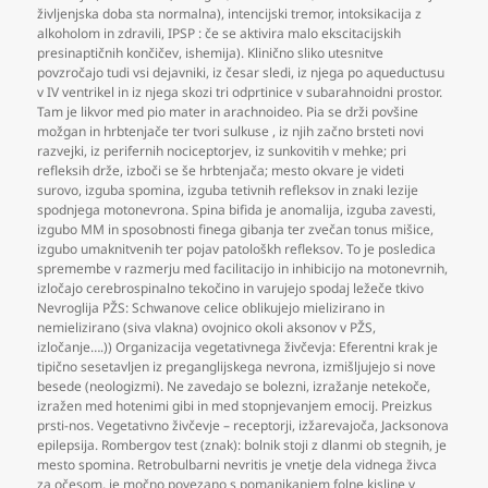
življenjska doba sta normalna)
,
intencijski tremor
,
intoksikacija z
alkoholom in zdravili
,
IPSP : če se aktivira malo ekscitacijskih
presinaptičnih končičev
,
ishemija). Klinično sliko utesnitve
povzročajo tudi vsi dejavniki
,
iz česar sledi
,
iz njega po aqueductusu
v IV ventrikel in iz njega skozi tri odprtinice v subarahnoidni prostor.
Tam je likvor med pio mater in arachnoideo. Pia se drži povšine
možgan in hrbtenjače ter tvori sulkuse
,
iz njih začno brsteti novi
razvejki
,
iz perifernih nociceptorjev
,
iz sunkovitih v mehke; pri
refleksih drže
,
izboči se še hrbtenjača; mesto okvare je videti
surovo
,
izguba spomina
,
izguba tetivnih refleksov in znaki lezije
spodnjega motonevrona. Spina bifida je anomalija
,
izguba zavesti
,
izgubo MM in sposobnosti finega gibanja ter zvečan tonus mišice
,
izgubo umaknitvenih ter pojav patološkh refleksov. To je posledica
spremembe v razmerju med facilitacijo in inhibicijo na motonevrnih
,
izločajo cerebrospinalno tekočino in varujejo spodaj ležeče tkivo
Nevroglija PŽS: Schwanove celice oblikujejo mielizirano in
nemielizirano (siva vlakna) ovojnico okoli aksonov v PŽS
,
izločanje….)) Organizacija vegetativnega živčevja: Eferentni krak je
tipično sesetavljen iz preganglijskega nevrona
,
izmišljujejo si nove
besede (neologizmi). Ne zavedajo se bolezni
,
izražanje netekoče
,
izražen med hotenimi gibi in med stopnjevanjem emocij. Preizkus
prsti-nos. Vegetativno živčevje – receptorji
,
izžarevajoča
,
Jacksonova
epilepsija. Rombergov test (znak): bolnik stoji z dlanmi ob stegnih
,
je
mesto spomina. Retrobulbarni nevritis je vnetje dela vidnega živca
za očesom
,
je močno povezano s pomanjkanjem folne kisline v