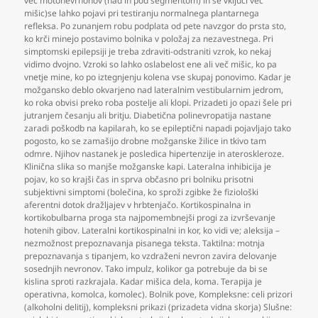
več motonevrnonov (nad in pod segmentom) in se vključi več
mišic)se lahko pojavi pri testiranju normalnega plantarnega
refleksa. Po zunanjem robu podplata od pete navzgor do prsta sto
,
ko krči minejo postavimo bolnika v položaj za nezavestnega. Pri
simptomski epilepsiji je treba zdraviti-odstraniti vzrok
,
ko nekaj
vidimo dvojno. Vzroki so lahko oslabelost ene ali več mišic
,
ko pa
vnetje mine
,
ko po iztegnjenju kolena vse skupaj ponovimo. Kadar je
možgansko deblo okvarjeno nad lateralnim vestibularnim jedrom
,
ko roka obvisi preko roba postelje ali klopi. Prizadeti jo opazi šele pri
jutranjem česanju ali britju. Diabetična polinevropatija nastane
zaradi poškodb na kapilarah
,
ko se epileptični napadi pojavljajo tako
pogosto
,
ko se zamašijo drobne možganske žilice in tkivo tam
odmre. Njihov nastanek je posledica hipertenzije in ateroskleroze.
Klinična slika so manjše možganske kapi. Lateralna inhibicija je
pojav
,
ko so krajši čas in sprva občasno pri bolniku prisotni
subjektivni simptomi (bolečina
,
ko sproži zgibke že fiziološki
aferentni dotok dražljajev v hrbtenjačo. Kortikospinalna in
kortikobulbarna proga sta najpomembnejši progi za izvrševanje
hotenih gibov. Lateralni kortikospinalni in kor
,
ko vidi ve; aleksija –
nezmožnost prepoznavanja pisanega teksta. Taktilna: motnja
prepoznavanja s tipanjem
,
ko vzdraženi nevron zavira delovanje
sosednjih nevronov. Tako impulz
,
kolikor ga potrebuje da bi se
kislina sproti razkrajala. Kadar mišica dela
,
koma. Terapija je
operativna
,
komolca
,
komolec). Bolnik pove
,
Kompleksne: celi prizori
(alkoholni delitij)
,
kompleksni prikazi (prizadeta vidna skorja) Slušne: