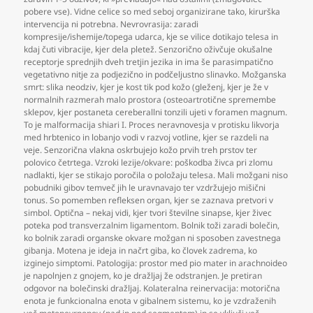
pobere vse). Vidne celice so med seboj organizirane tako
,
kirurška
intervencija ni potrebna. Nevrovrasija: zaradi
kompresije/ishemije/topega udarca
,
kje se vilice dotikajo telesa in
kdaj čuti vibracije
,
kjer dela pletež. Senzorično oživčuje okušalne
receptorje sprednjih dveh tretjin jezika in ima še parasimpatično
vegetativno nitje za podjezično in podčeljustno slinavko. Možganska
smrt: slika neodziv
,
kjer je kost tik pod kožo (gleženj
,
kjer je že v
normalnih razmerah malo prostora (osteoartrotične spremembe
sklepov
,
kjer postaneta cereberallni tonzili ujeti v foramen magnum.
To je malformacija shiari I. Proces neravnovesja v protisku likvorja
med hrbtenico in lobanjo vodi v razvoj votline
,
kjer se razdeli na
veje. Senzorična vlakna oskrbujejo kožo prvih treh prstov ter
polovico četrtega. Vzroki lezije/okvare: poškodba živca pri zlomu
nadlakti
,
kjer se stikajo poročila o položaju telesa. Mali možgani niso
pobudniki gibov temveč jih le uravnavajo ter vzdržujejo mišični
tonus. So pomemben refleksen organ
,
kjer se zaznava pretvori v
simbol. Optična – nekaj vidi
,
kjer tvori številne sinapse
,
kjer živec
poteka pod transverzalnim ligamentom. Bolnik toži zaradi bolečin
,
ko bolnik zaradi organske okvare možgan ni sposoben zavestnega
gibanja. Motena je ideja in načrt giba
,
ko človek zadrema
,
ko
izginejo simptomi. Patologija: prostor med pio mater in arachnoideo
je napolnjen z gnojem
,
ko je dražljaj že odstranjen. Je pretiran
odgovor na bolečinski dražljaj. Kolateralna reinervacija: motorična
enota je funkcionalna enota v gibalnem sistemu
,
ko je vzdraženih