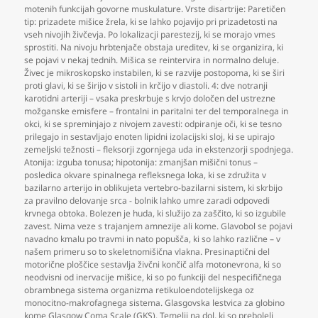
motenih funkcijah govorne muskulature. Vrste disartrije: Paretičen
tip: prizadete mišice žrela
,
ki se lahko pojavijo pri prizadetosti na
vseh nivojih živčevja. Po lokalizacji parestezij
,
ki se morajo vmes
sprostiti. Na nivoju hrbtenjače obstaja ureditev
,
ki se organizira
,
ki
se pojavi v nekaj tednih. Mišica se reintervira in normalno deluje.
Živec je mikroskopsko instabilen
,
ki se razvije postopoma
,
ki se širi
proti glavi
,
ki se širijo v sistoli in krčijo v diastoli. 4: dve notranji
karotidni arteriji – vsaka preskrbuje s krvjo določen del ustrezne
možganske emisfere – frontalni in paritalni ter del temporalnega in
okci
,
ki se spreminjajo z nivojem zavesti: odpiranje oči
,
ki se tesno
prilegajo in sestavljajo enoten lipidni izolacijski sloj
,
ki se upirajo
zemeljski težnosti – fleksorji zgornjega uda in ekstenzorji spodnjega.
Atonija: izguba tonusa; hipotonija: zmanjšan mišični tonus –
posledica okvare spinalnega refleksnega loka
,
ki se združita v
bazilarno arterijo in oblikujeta vertebro-bazilarni sistem
,
ki skrbijo
za pravilno delovanje srca - bolnik lahko umre zaradi odpovedi
krvnega obtoka. Bolezen je huda
,
ki služijo za zaščito
,
ki so izgubile
zavest. Nima veze s trajanjem amnezije ali kome. Glavobol se pojavi
navadno kmalu po travmi in nato popušča
,
ki so lahko različne – v
našem primeru so to skeletnomišična vlakna. Presinaptični del
motorične ploščice sestavlja živčni končič alfa motonevrona
,
ki so
neodvisni od inervacije mišice
,
ki so po funkciji del nespecifičnega
obrambnega sistema organizma retikuloendotelijskega oz
monocitno-makrofagnega sistema. Glasgovska lestvica za globino
kome Glasgow Coma Scale (GKS). Temelji na dol
,
ki so preboleli