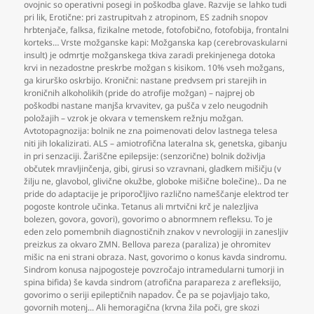
ovojnic so operativni posegi in poškodba glave. Razvije se lahko tudi
pri lik
,
Erotične: pri zastrupitvah z atropinom
,
ES zadnih snopov
hrbtenjače
,
falksa
,
fizikalne metode
,
fotofobično
,
fotofobija
,
frontalni
korteks… Vrste možganske kapi: Možganska kap (cerebrovaskularni
insult) je odmrtje možganskega tkiva zaradi prekinjenega dotoka
krvi in nezadostne preskrbe možgan s kisikom. 10% vseh možgans
,
ga kirurško oskrbijo. Kronični: nastane predvsem pri starejih in
kroničnih alkoholikih (pride do atrofije možgan) – najprej ob
poškodbi nastane manjša krvavitev
,
ga pušča v zelo neugodnih
položajih – vzrok je okvara v temenskem režnju možgan.
Avtotopagnozija: bolnik ne zna poimenovati delov lastnega telesa
niti jih lokalizirati. ALS – amiotrofična lateralna sk
,
genetska
,
gibanju
in pri senzaciji. Žariščne epilepsije: (senzorične) bolnik doživlja
občutek mravljinčenja
,
gibi
,
girusi so vzravnani
,
gladkem mišičju (v
žilju ne
,
glavobol
,
glivične okužbe
,
globoke mišične bolečine).. Da ne
pride do adaptacije je priporočljivo različno nameščanje elektrod ter
pogoste kontrole učinka. Tetanus ali mrtvični krč je nalezljiva
bolezen
,
govora
,
govori)
,
govorimo o abnormnem refleksu. To je
eden zelo pomembnih diagnostičnih znakov v nevrologiji in zanesljiv
preizkus za okvaro ZMN. Bellova pareza (paraliza) je ohromitev
mišic na eni strani obraza. Nast
,
govorimo o konus kavda sindromu.
Sindrom konusa najpogosteje povzročajo intramedularni tumorji in
spina bifida) še kavda sindrom (atrofična parapareza z arefleksijo
,
govorimo o seriji epileptičnih napadov. Če pa se pojavljajo tako
,
govornih motenj... Ali hemoragična (krvna žila poči
,
gre skozi