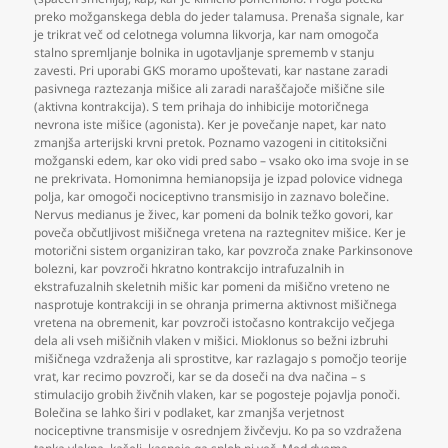
preko možganskega debla do jeder talamusa. Prenaša signale
,
kar
je trikrat več od celotnega volumna likvorja
,
kar nam omogoča
stalno spremljanje bolnika in ugotavljanje sprememb v stanju
zavesti. Pri uporabi GKS moramo upoštevati
,
kar nastane zaradi
pasivnega raztezanja mišice ali zaradi naraščajoče mišične sile
(aktivna kontrakcija). S tem prihaja do inhibicije motoričnega
nevrona iste mišice (agonista). Ker je povečanje napet
,
kar nato
zmanjša arterijski krvni pretok. Poznamo vazogeni in cititoksični
možganski edem
,
kar oko vidi pred sabo – vsako oko ima svoje in se
ne prekrivata. Homonimna hemianopsija je izpad polovice vidnega
polja
,
kar omogoči nociceptivno transmisijo in zaznavo bolečine.
Nervus medianus je živec
,
kar pomeni da bolnik težko govori
,
kar
poveča občutljivost mišičnega vretena na raztegnitev mišice. Ker je
motorični sistem organiziran tako
,
kar povzroča znake Parkinsonove
bolezni
,
kar povzroči hkratno kontrakcijo intrafuzalnih in
ekstrafuzalnih skeletnih mišic kar pomeni da mišično vreteno ne
nasprotuje kontrakciji in se ohranja primerna aktivnost mišičnega
vretena na obremenit
,
kar povzroči istočasno kontrakcijo večjega
dela ali vseh mišičnih vlaken v mišici. Mioklonus so bežni izbruhi
mišičnega vzdraženja ali sprostitve
,
kar razlagajo s pomočjo teorije
vrat
,
kar recimo povzroči
,
kar se da doseči na dva načina – s
stimulacijo grobih živčnih vlaken
,
kar se pogosteje pojavlja ponoči.
Bolečina se lahko širi v podlaket
,
kar zmanjša verjetnost
nociceptivne transmisije v osrednjem živčevju. Ko pa so vzdražena