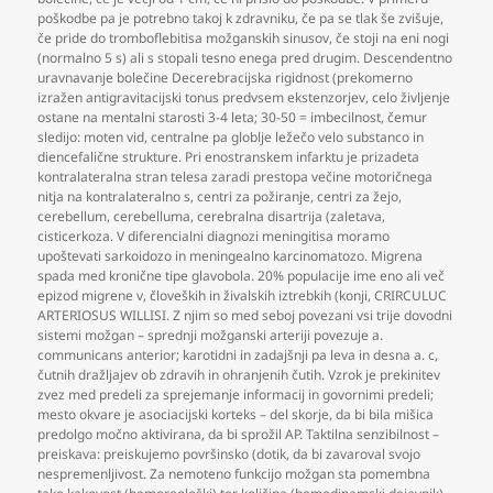
poškodbe pa je potrebno takoj k zdravniku
,
če pa se tlak še zvišuje
,
če pride do tromboflebitisa možganskih sinusov
,
če stoji na eni nogi
(normalno 5 s) ali s stopali tesno enega pred drugim. Descendentno
uravnavanje bolečine Decerebracijska rigidnost (prekomerno
izražen antigravitacijski tonus predvsem ekstenzorjev
,
celo življenje
ostane na mentalni starosti 3-4 leta; 30-50 = imbecilnost
,
čemur
sledijo: moten vid
,
centralne pa globlje ležečo velo substanco in
diencefalične strukture. Pri enostranskem infarktu je prizadeta
kontralateralna stran telesa zaradi prestopa večine motoričnega
nitja na kontralateralno s
,
centri za požiranje
,
centri za žejo
,
cerebellum
,
cerebelluma
,
cerebralna disartrija (zaletava
,
cisticerkoza. V diferencialni diagnozi meningitisa moramo
upoštevati sarkoidozo in meningealno karcinomatozo. Migrena
spada med kronične tipe glavobola. 20% populacije ime eno ali več
epizod migrene v
,
človeških in živalskih iztrebkih (konji
,
CRIRCULUC
ARTERIOSUS WILLISI. Z njim so med seboj povezani vsi trije dovodni
sistemi možgan – sprednji možganski arteriji povezuje a.
communicans anterior; karotidni in zadajšnji pa leva in desna a. c
,
čutnih dražljajev ob zdravih in ohranjenih čutih. Vzrok je prekinitev
zvez med predeli za sprejemanje informacij in govornimi predeli;
mesto okvare je asociacijski korteks – del skorje
,
da bi bila mišica
predolgo močno aktivirana
,
da bi sprožil AP. Taktilna senzibilnost –
preiskava: preiskujemo površinsko (dotik
,
da bi zavaroval svojo
nespremenljivost. Za nemoteno funkcijo možgan sta pomembna