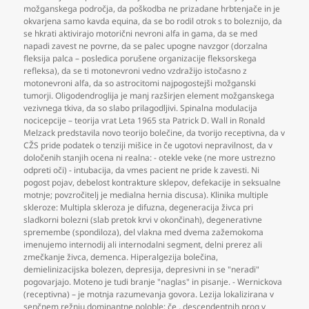
možganskega področja
,
da poškodba ne prizadane hrbtenjače in je
okvarjena samo kavda equina
,
da se bo rodil otrok s to boleznijo
,
da
se hkrati aktivirajo motorični nevroni alfa in gama
,
da se med
napadi zavest ne povrne
,
da se palec upogne navzgor (dorzalna
fleksija palca – posledica porušene organizacije fleksorskega
refleksa)
,
da se ti motonevroni vedno vzdražijo istočasno z
motonevroni alfa
,
da so astrocitomi najpogostejši možganski
tumorji. Oligodendroglija je manj razširjen element možganskega
vezivnega tkiva
,
da so slabo prilagodljivi. Spinalna modulacija
nocicepcije – teorija vrat Leta 1965 sta Patrick D. Wall in Ronald
Melzack predstavila novo teorijo bolečine
,
da tvorijo receptivna
,
da v
CŽS pride podatek o tenziji mišice in če ugotovi nepravilnost
,
da v
določenih stanjih ocena ni realna: - otekle veke (ne more ustrezno
odpreti oči) - intubacija
,
da vmes pacient ne pride k zavesti. Ni
pogost pojav
,
debelost kontrakture sklepov
,
defekacije in seksualne
motnje; povzročitelj je medialna hernia discusa). Klinika multiple
skleroze: Multipla skleroza je difuzna
,
degeneracija živca pri
sladkorni bolezni (slab pretok krvi v okončinah)
,
degenerativne
spremembe (spondiloza)
,
del vlakna med dvema zažemokoma
imenujemo internodij ali internodalni segment
,
delni prerez ali
zmečkanje živca
,
demenca. Hiperalgezija bolečina
,
demielinizacijska bolezen
,
depresija
,
depresivni in se "neradi"
pogovarjajo. Moteno je tudi branje "naglas" in pisanje. - Wernickova
(receptivna) – je motnja razumevanja govora. Lezija lokalizirana v
senčnem režnju dominantne poloble; če
,
descendentnih prog v