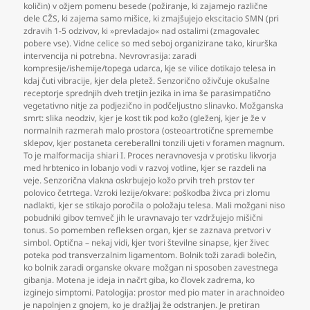
količin) v ožjem pomenu besede (požiranje
,
ki zajamejo različne
dele CŽS
,
ki zajema samo mišice
,
ki zmajšujejo ekscitacio SMN (pri
zdravih 1-5 odzivov
,
ki »prevladajo« nad ostalimi (zmagovalec
pobere vse). Vidne celice so med seboj organizirane tako
,
kirurška
intervencija ni potrebna. Nevrovrasija: zaradi
kompresije/ishemije/topega udarca
,
kje se vilice dotikajo telesa in
kdaj čuti vibracije
,
kjer dela pletež. Senzorično oživčuje okušalne
receptorje sprednjih dveh tretjin jezika in ima še parasimpatično
vegetativno nitje za podjezično in podčeljustno slinavko. Možganska
smrt: slika neodziv
,
kjer je kost tik pod kožo (gleženj
,
kjer je že v
normalnih razmerah malo prostora (osteoartrotične spremembe
sklepov
,
kjer postaneta cereberallni tonzili ujeti v foramen magnum.
To je malformacija shiari I. Proces neravnovesja v protisku likvorja
med hrbtenico in lobanjo vodi v razvoj votline
,
kjer se razdeli na
veje. Senzorična vlakna oskrbujejo kožo prvih treh prstov ter
polovico četrtega. Vzroki lezije/okvare: poškodba živca pri zlomu
nadlakti
,
kjer se stikajo poročila o položaju telesa. Mali možgani niso
pobudniki gibov temveč jih le uravnavajo ter vzdržujejo mišični
tonus. So pomemben refleksen organ
,
kjer se zaznava pretvori v
simbol. Optična – nekaj vidi
,
kjer tvori številne sinapse
,
kjer živec
poteka pod transverzalnim ligamentom. Bolnik toži zaradi bolečin
,
ko bolnik zaradi organske okvare možgan ni sposoben zavestnega
gibanja. Motena je ideja in načrt giba
,
ko človek zadrema
,
ko
izginejo simptomi. Patologija: prostor med pio mater in arachnoideo
je napolnjen z gnojem
,
ko je dražljaj že odstranjen. Je pretiran