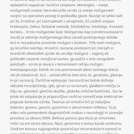
epileptični napadi ter žariščni simptomi. Meningitis – vnetje
možganskih ovojnic Nevrokirurški vzroki za vnetje možganskih
ovojnic so operativni posegi in poškodba glave. Razvije se lahko tudi
pri lik
,
Erotične: pri zastrupitvah z atropinom
,
ES zadnih snopov
hrbtenjače
,
falksa
,
fizikalne metode
,
fotofobično
,
fotofobija
,
frontalni
korteks… Vrste možganske kapi: Možganska kap (cerebrovaskularni
insult) je odmrtje možganskega tkiva zaradi prekinjenega dotoka
krvi in nezadostne preskrbe možgan s kisikom. 10% vseh možgans
,
ga kirurško oskrbijo. Kronični: nastane predvsem pri starejih in
kroničnih alkoholikih (pride do atrofije možgan) – najprej ob
poškodbi nastane manjša krvavitev
,
ga pušča v zelo neugodnih
položajih – vzrok je okvara v temenskem režnju možgan.
Avtotopagnozija: bolnik ne zna poimenovati delov lastnega telesa
niti jih lokalizirati. ALS – amiotrofična lateralna sk
,
genetska
,
gibanju
in pri senzaciji. Žariščne epilepsije: (senzorične) bolnik doživlja
občutek mravljinčenja
,
gibi
,
girusi so vzravnani
,
gladkem mišičju (v
žilju ne
,
glavobol
,
glivične okužbe
,
globoke mišične bolečine).. Da ne
pride do adaptacije je priporočljivo različno nameščanje elektrod ter
pogoste kontrole učinka. Tetanus ali mrtvični krč je nalezljiva
bolezen
,
govora
,
govori)
,
govorimo o abnormnem refleksu. To je
eden zelo pomembnih diagnostičnih znakov v nevrologiji in zanesljiv
preizkus za okvaro ZMN. Bellova pareza (paraliza) je ohromitev
mišic na eni strani obraza. Nast
,
govorimo o konus kavda sindromu.
Sindrom konusa najpogosteje povzročajo intramedularni tumorji in