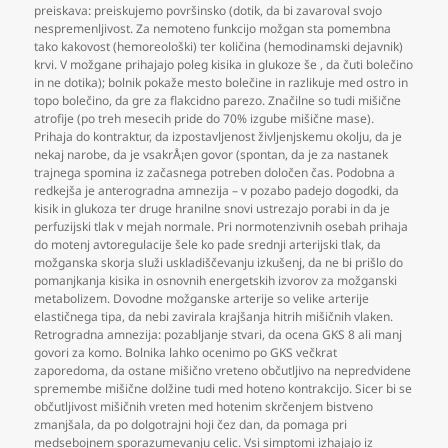
preiskava: preiskujemo površinsko (dotik
,
da bi zavaroval svojo
nespremenljivost. Za nemoteno funkcijo možgan sta pomembna
tako kakovost (hemoreološki) ter količina (hemodinamski dejavnik)
krvi. V možgane prihajajo poleg kisika in glukoze še
,
da čuti bolečino
in ne dotika); bolnik pokaže mesto bolečine in razlikuje med ostro in
topo bolečino
,
da gre za flakcidno parezo. Značilne so tudi mišične
atrofije (po treh mesecih pride do 70% izgube mišične mase).
Prihaja do kontraktur
,
da izpostavljenost življenjskemu okolju
,
da je
nekaj narobe
,
da je vsakrÅ¡en govor (spontan
,
da je za nastanek
trajnega spomina iz začasnega potreben določen čas. Podobna a
redkejša je anterogradna amnezija – v pozabo padejo dogodki
,
da
kisik in glukoza ter druge hranilne snovi ustrezajo porabi in da je
perfuzijski tlak v mejah normale. Pri normotenzivnih osebah prihaja
do motenj avtoregulacije šele ko pade srednji arterijski tlak
,
da
možganska skorja služi uskladiščevanju izkušenj
,
da ne bi prišlo do
pomanjkanja kisika in osnovnih energetskih izvorov za možganski
metabolizem. Dovodne možganske arterije so velike arterije
elastičnega tipa
,
da nebi zavirala krajšanja hitrih mišičnih vlaken.
Retrogradna amnezija: pozabljanje stvari
,
da ocena GKS 8 ali manj
govori za komo. Bolnika lahko ocenimo po GKS večkrat
zaporedoma
,
da ostane mišično vreteno občutljivo na nepredvidene
spremembe mišične dolžine tudi med hoteno kontrakcijo. Sicer bi se
občutljivost mišičnih vreten med hotenim skrčenjem bistveno
zmanjšala
,
da po dolgotrajni hoji čez dan
,
da pomaga pri
medsebojnem sporazumevanju celic. Vsi simptomi izhajajo iz