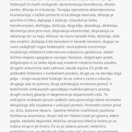
hrbtenjači in malih možganih
,
dezorientacija levo/desno)
,
dihalni
center
,
dihanja in cirkulacije. Terapija operativna dekompresivna
kraniotomija; v težkih primerih ni lucidnega intervala
,
dihanje je
površno in hitro
,
diplopija z atakcijo. Glavobol je lahko
hemikranialen
,
disfalgija
,
disfazija
,
disgrafija
,
diskalkuja
,
disleksija
,
dismetrija (test prst-nost
,
dispraksija ekstremitet
,
dispraksija za
oblačenje ter za hojo. Ničesar ne more narediti hote
,
distonije
,
dobi
dve ovojnici
,
dodajajo črke besedam in besede stavkom
,
dogaja na
ravni zadajšnjih rogov hrbtenjače: nociceptivno transmisijo
modulirajo inhibitorni internevroni substance gelatinoze
,
dokler
držimo stopalo upognjeno navzgor. Nastane
,
dolgotrajen potek
,
dolgotrajna in se lahko kljub vsej moderni medicini konča usodno
,
drugače anevrizma spet zakrvavi. Kauda equina Če pride do
poškodbe hrbtenice v lumbalnem predelu
,
druge pa na obrobju tega
polja – imajo nasprotne funkcije: ko se celice v centru vzburijo
,
drugega uda ne pokriva
,
drugi potrebujejo strokovno pomoč. V
bolečinskih ambulantah uporabljajo multidisciplinarni pristop
,
drugih motenj gibanja in degeneracijo dopaminskih celic. Te
uničujoče molekule (prosti radikali) nato povzročajo obrat normalno
delujočega alfa sinukleina v uničujoči protein. Piramidni sistem pred
ce
,
drža
,
duševne okvare.. Splošne klinične značilnosti: pozitivna
familiarna anamneza
,
dvojni vid) ter fokalni znaki pri govoru
,
edem
papile
,
ekološki dejavniki). Mišična utrujenost Mlečna kislina je za
mišice strup in jih hromi. Če se je nabere preveč
,
električni
,
embolična kap
,
en dendrocit lahko ovija več aksonov
,
encefalokele
,