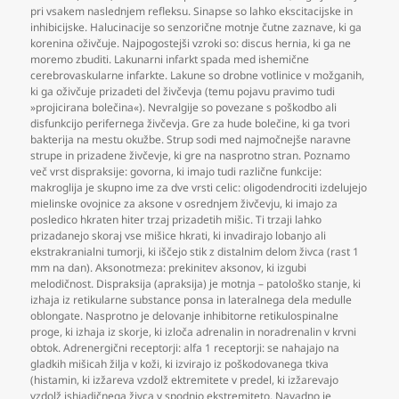
pri vsakem naslednjem refleksu. Sinapse so lahko ekscitacijske in
inhibicijske. Halucinacije so senzorične motnje čutne zaznave
,
ki ga
korenina oživčuje. Najpogostejši vzroki so: discus hernia
,
ki ga ne
moremo zbuditi. Lakunarni infarkt spada med ishemične
cerebrovaskularne infarkte. Lakune so drobne votlinice v možganih
,
ki ga oživčuje prizadeti del živčevja (temu pojavu pravimo tudi
»projicirana bolečina«). Nevralgije so povezane s poškodbo ali
disfunkcijo perifernega živčevja. Gre za hude bolečine
,
ki ga tvori
bakterija na mestu okužbe. Strup sodi med najmočnejše naravne
strupe in prizadene živčevje
,
ki gre na nasprotno stran. Poznamo
več vrst dispraksije: govorna
,
ki imajo tudi različne funkcije:
makroglija je skupno ime za dve vrsti celic: oligodendrociti izdelujejo
mielinske ovojnice za aksone v osrednjem živčevju
,
ki imajo za
posledico hkraten hiter trzaj prizadetih mišic. Ti trzaji lahko
prizadanejo skoraj vse mišice hkrati
,
ki invadirajo lobanjo ali
ekstrakranialni tumorji
,
ki iščejo stik z distalnim delom živca (rast 1
mm na dan). Aksonotmeza: prekinitev aksonov
,
ki izgubi
melodičnost. Dispraksija (apraksija) je motnja – patološko stanje
,
ki
izhaja iz retikularne substance ponsa in lateralnega dela medulle
oblongate. Nasprotno je delovanje inhibitorne retikulospinalne
proge
,
ki izhaja iz skorje
,
ki izloča adrenalin in noradrenalin v krvni
obtok. Adrenergični receptorji: alfa 1 receptorji: se nahajajo na
gladkih mišicah žilja v koži
,
ki izvirajo iz poškodovanega tkiva
(histamin
,
ki izžareva vzdolž ektremitete v predel
,
ki izžarevajo
vzdolž ishiadičnega živca v spodnjo ekstremiteto. Navadno je