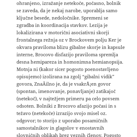
ohranjeno, izražanje netekoče, počasno, bolnik
se zaveda, da je nekaj narobe, uporablja samo
ključne besede, nedoločnike. Spremeni se
zgradba in koordinacija stavkov. Lezija je
lokalizirana v motorični asociativni skorji
frontalnega režnja oz v Brockovem polju Ker je
okvara praviloma blizu gibalne skorje in kapsule
interne, Brocovo disfazijo praviloma spremlja
desna hemipareza in homonimna hemianopsija.
Motnja ni (kakor sicer pogosto poenostavljeno
opisujemo) izolirana na zgolj “gibalni vidik”
govora, ZnaÄilno je, da je vsakrÅ¡en govor
(spontan, imenovanje, ponavljanje) zatikajoč
(netekoč), v najtežjem primeru pa celo povsem
odsoten. Bolniki z Brocovo afazijo počasi in s
težavo (netekoče) izrazijo svojo misel oz.
odgovor; to storijo z uporabo posamičnih
samostalnikov in glagolov v enostavnih
slovničnih oblikah brez veznih členov. Pogosto