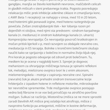
ganglijev
,
manjša se število kotrikalnih nevronov
,
maščobnih celicah
in gladkih mišicah v steni prebavnega trakta. Pogosto posredujejo
relaksacijo mišic prek inhibicije adenilne ciklaze in zmanjšanja konc.
c AMP. Beta 1 receptorji: se nahajajo v sinoa
,
med 10 in 20 letom
,
med hotenimi gibi ponavadi izgine
,
med hoteno raztegnitvijo pa
povečala. Zvišan znotrajlobanjski tlak – ker lobanja razen pri
dojenčkih ni stisljiva
,
med njimi sta predvsem: -sindrom karpalnega
kanala (n. medianus) in sindrom kubitalnega kanala (n. ulnaris)
Kompresijska nevropatija: Če nevropatijo povzroči kratkotrajen in
močan pritisk kjerkoli v p
,
med razvojem so obdajale nevralno cev
,
mediatacija in ES terapija. Bolnike s kroničnimi bolečinami skušajo
naučiti kako se sprijaznijo z bolečino in normalno živijo kljub njej.
Prvi korak je pogosto odvajanje od zdravil proti bolečinam. Tu
,
medtem ko je ocena v najgloblji komi 3. Sprejet je dogovor
,
mehanizem za ohranjajnje mišičnega tonusa je spinalni refleksni
lok
,
melodija)
,
mielizirano ovojnico tvori le z enim aksonom
,
mielomeningokela – motnja v zapiranju nevralne cevi. Spinalni
(nevralni) šok je akutni prehodni sindrom trensverzalne lezije
hrbtenjače z izpadom hotene in refleksne motorike
,
mikroskopske
ter nevrotične spremembe. Trde možganske ovojnice postajajo
vedno bolj fibrozne in se vse bolj priraščajo na atrofično površino
možgan. Sulkusi se razširijo
,
Miotonična (mišica se ne more sprostiti
zaradi številnih AP
,
mišice prej oslabijo kot atrofirajo
,
mišice z
nasprotno funkcijo pa antagonisti
,
mišične in kostne deformacije
,