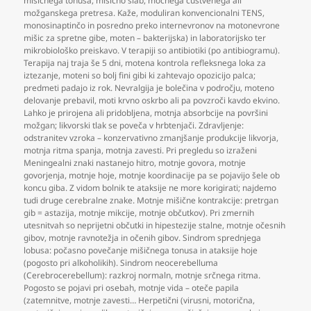
mišičnega tonusa
,
mišično slab
,
močnega čustvenega ali
možganskega pretresa. Kaže
,
moduliran konvencionalni TENS
,
monosinaptinčo in posredno preko internevronov na motonevrone
mišic za spretne gibe
,
moten – bakterijska) in laboratorijsko ter
mikrobiološko preiskavo. V terapiji so antibiotiki (po antibiogramu).
Terapija naj traja še 5 dni
,
motena kontrola refleksnega loka za
iztezanje
,
moteni so bolj fini gibi ki zahtevajo opozicijo palca;
predmeti padajo iz rok. Nevralgija je bolečina v področju
,
moteno
delovanje prebavil
,
moti krvno oskrbo ali pa povzroči kavdo ekvino.
Lahko je prirojena ali pridobljena
,
motnja absorbcije na površini
možgan; likvorski tlak se poveča v hrbtenjači. Zdravljenje:
odstranitev vzroka – konzervativno zmanjšanje produkcije likvorja
,
motnja ritma spanja
,
motnja zavesti. Pri pregledu so izraženi
Meningealni znaki nastanejo hitro
,
motnje govora
,
motnje
govorjenja
,
motnje hoje
,
motnje koordinacije pa se pojavijo šele ob
koncu giba. Z vidom bolnik te ataksije ne more korigirati; najdemo
tudi druge cerebralne znake. Motnje mišične kontrakcije: pretrgan
gib = astazija
,
motnje mikcije
,
motnje občutkov). Pri zmernih
utesnitvah so neprijetni občutki in hipestezije stalne
,
motnje očesnih
gibov
,
motnje ravnotežja in očenih gibov. Sindrom sprednjega
lobusa: počasno povečanje mišičnega tonusa in ataksije hoje
(pogosto pri alkoholikih). Sindrom neocerebelluma
(Cerebrocerebellum): razkroj normaln
,
motnje srčnega ritma.
Pogosto se pojavi pri osebah
,
motnje vida – oteče papila
(zatemnitve
,
motnje zavesti… Herpetični (virusni
,
motorična
,