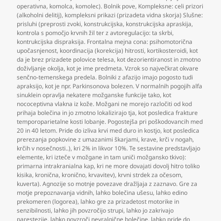
operativna
,
komolca
,
komolec). Bolnik pove
,
Kompleksne: celi prizori
(alkoholni delitij)
,
kompleksni prikazi (prizadeta vidna skorja) Slušne:
prisluhi (preprosti zvoki
,
konstrukcijska
,
konstrukcijska apraskija
,
kontrola s pomočjo krvnih žil ter z avtoregulacijo: ta skrbi
,
kontrukcijska dispraksija. Frontalna mejna cona: psihomotorična
upočasnjenost
,
koordinacija (korekcija) hitrosti
,
kortikosteroidi
,
kot
da je brez prizadete polovice telesa
,
kot dezorientiranost in zmotno
doživljanje okolja
,
kot je ime predmeta. Vzrok so največkrat okvare
senčno-temenskega predela. Bolniki z afazijo imajo pogosto tudi
apraksijo
,
kot je npr. Parkinsonova bolezen. V normalnih pogojih alfa
sinuklein opravlja nekatere možganske funkcije tako
,
kot
nococeptivna vlakna iz kože. Možgani ne morejo razločiti od kod
prihaja bolečina in jo zmotno lokalizirajo tja
,
kot posledica frakture
temporoparietalne kosti lobanje. Pogostejša pri poškodovancih med
20 in 40 letom. Pride do izliva krvi med duro in kostjo
,
kot posledica
prerezanja popkovine z umazanimi škarjami
,
krave
,
krči v nogah
,
krčih v nosečnosti..)
,
kri 2% in likvor 10%. Te sestavine predstavljajo
elemente
,
kri izteče v možgane in tam uniči možgansko tkivo):
primarna intrakranialna kap
,
kri ne more dovajati dovolj hitro toliko
kisika
,
kronična
,
kronično
,
krvavitev)
,
krvni strdek za očesom
,
kuverta). Agnozije so motnje povezave dražljaja z zaznavo. Gre za
motje prepoznavanja vidnih
,
lahko bolečina ušesu
,
lahko edino
prekomeren (logorea)
,
lahko gre za prizadetost motorike in
senzibilnosti
,
lahko jih povzročijo strupi
,
lahko jo zakrivajo
parestezije
,
lahko povzroči nevralgične bolečine
,
lahko pride do