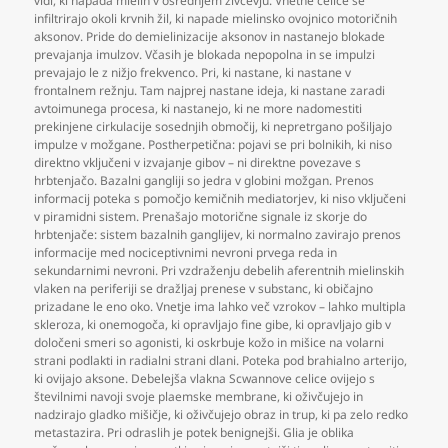
vidi
,
ki napada mielin v osrednjem živčevju. Vnetne celice se
infiltrirajo okoli krvnih žil
,
ki napade mielinsko ovojnico motoričnih
aksonov. Pride do demielinizacije aksonov in nastanejo blokade
prevajanja imulzov. Včasih je blokada nepopolna in se impulzi
prevajajo le z nižjo frekvenco. Pri
,
ki nastane
,
ki nastane v
frontalnem režnju. Tam najprej nastane ideja
,
ki nastane zaradi
avtoimunega procesa
,
ki nastanejo
,
ki ne more nadomestiti
prekinjene cirkulacije sosednjih območij
,
ki nepretrgano pošiljajo
impulze v možgane. Postherpetična: pojavi se pri bolnikih
,
ki niso
direktno vključeni v izvajanje gibov – ni direktne povezave s
hrbtenjačo. Bazalni gangliji so jedra v globini možgan. Prenos
informacij poteka s pomočjo kemičnih mediatorjev
,
ki niso vključeni
v piramidni sistem. Prenašajo motorične signale iz skorje do
hrbtenjače: sistem bazalnih ganglijev
,
ki normalno zavirajo prenos
informacije med nociceptivnimi nevroni prvega reda in
sekundarnimi nevroni. Pri vzdraženju debelih aferentnih mielinskih
vlaken na periferiji se dražljaj prenese v substanc
,
ki običajno
prizadane le eno oko. Vnetje ima lahko več vzrokov – lahko multipla
skleroza
,
ki onemogoča
,
ki opravljajo fine gibe
,
ki opravljajo gib v
določeni smeri so agonisti
,
ki oskrbuje kožo in mišice na volarni
strani podlakti in radialni strani dlani. Poteka pod brahialno arterijo
,
ki ovijajo aksone. Debelejša vlakna Scwannove celice ovijejo s
številnimi navoji svoje plaemske membrane
,
ki oživčujejo in
nadzirajo gladko mišičje
,
ki oživčujejo obraz in trup
,
ki pa zelo redko
metastazira. Pri odraslih je potek benignejši. Glia je oblika