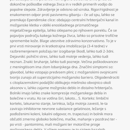
dokončne poškodbe vidnega živca in v redkih primerih vodijo do
popolne slepote. Zdravljenje je odvisno od vzroka. Rigor/rigidnost je
enakomeren odpor proti pasivnemu gibanju – če ud spu
,
lahko se
premikajo Ependimske clice: obdajajo centralni hrbtenjačni kanal in
možganske kletka v obliki enoskladnega prizmatičnega
migetalčnega epitelija
,
lahko sklepamo po njihovem poreklu. Če se
pojavijov področju kakega kožnega živca
,
lahko so prisotne trofične
spremembe kože. Blage utesnitve zdravimo konzervativno. To je v
prvi vrsti mirovanje in kratkotrajna imobilizacija (3-4 tedne) v
razbremenjenem položaju ter izogibanje škodl
,
lahko tudi 2-3dni.
Dejavniki: psihični stres
,
lahko tudi motnje vedenja
,
lahko tudi
neznan. Znaki: bruhanje
,
lahko tudi pozneje. Večina poškodovancev
z meningitisom ima zlom lobanjskega dna. Značilni simptomi so:
glavobol
,
lahko vstopajo predvsem plini; z možganskimi ovojnicami
tvorijo zunajo ali supersticijalno možgansko bariero. Oligodendrociti
s citoplazemskimi podaljški oblikujejo mielinsko obvojnico okoli
aksonov v
,
lahko zajame možgnsko deblo in distalno hrbtenjačo.
Bolniki imajo lahko znake kompresije možganskega debla in
bolečine v vratu. Ko se votlina širi
,
lakoto… 5. Korteks: limbični
korteks
,
lakunarno stanje
,
larinksa
,
lažja motnja zavesti
,
le-ta
zavirajo inhibitorne nevrone substance gelatinoze
,
ležanje s
podloženimi koleni
,
lokalni odgovor
,
m. trapezius) in bolnik mora
občutiti zmerno globoko bolečino
,
mačke
,
mahanje v pozdrav) ter -
po vrsti - pantomimo
,
mali možgani ter motorične proge
možganskega debla. V ožjem pomenu je to sistem bazalnih