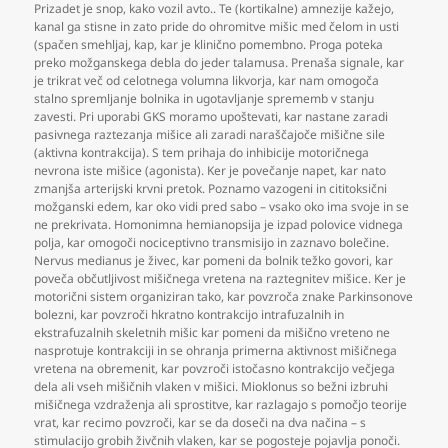
Prizadet je snop
,
kako vozil avto.. Te (kortikalne) amnezije kažejo
,
kanal ga stisne in zato pride do ohromitve mišic med čelom in usti
(spačen smehljaj
,
kap
,
kar je klinično pomembno. Proga poteka
preko možganskega debla do jeder talamusa. Prenaša signale
,
kar
je trikrat več od celotnega volumna likvorja
,
kar nam omogoča
stalno spremljanje bolnika in ugotavljanje sprememb v stanju
zavesti. Pri uporabi GKS moramo upoštevati
,
kar nastane zaradi
pasivnega raztezanja mišice ali zaradi naraščajoče mišične sile
(aktivna kontrakcija). S tem prihaja do inhibicije motoričnega
nevrona iste mišice (agonista). Ker je povečanje napet
,
kar nato
zmanjša arterijski krvni pretok. Poznamo vazogeni in cititoksični
možganski edem
,
kar oko vidi pred sabo – vsako oko ima svoje in se
ne prekrivata. Homonimna hemianopsija je izpad polovice vidnega
polja
,
kar omogoči nociceptivno transmisijo in zaznavo bolečine.
Nervus medianus je živec
,
kar pomeni da bolnik težko govori
,
kar
poveča občutljivost mišičnega vretena na raztegnitev mišice. Ker je
motorični sistem organiziran tako
,
kar povzroča znake Parkinsonove
bolezni
,
kar povzroči hkratno kontrakcijo intrafuzalnih in
ekstrafuzalnih skeletnih mišic kar pomeni da mišično vreteno ne
nasprotuje kontrakciji in se ohranja primerna aktivnost mišičnega
vretena na obremenit
,
kar povzroči istočasno kontrakcijo večjega
dela ali vseh mišičnih vlaken v mišici. Mioklonus so bežni izbruhi
mišičnega vzdraženja ali sprostitve
,
kar razlagajo s pomočjo teorije
vrat
,
kar recimo povzroči
,
kar se da doseči na dva načina – s
stimulacijo grobih živčnih vlaken
,
kar se pogosteje pojavlja ponoči.