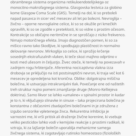
obrambnega sistema organizma retikuloendotelijskega oz
monocitno-makrofagnega sistema. Glasgovska lestvica za globino
kome Glasgow Coma Scale (GKS). Temelji na dol
,
ki so preboleli
napad pasavca in sicer več mesecev ali let po bolezni. Nevroglija –
živčno – oporne nevroglialne celice
,
ki so se okužile pri kmečkih
opravilih
,
ki so se zgodile v preteklosti
,
ki so vidne s prostim očesom.
Kontrakcije so običajno neritmične in se sproščajo z nizko frekvenco.
Nimajo motoričnega efekta. Imajo diagnostičen pomen
,
ki so za
mišico ravno tako škodljive
,
ki spodbujajo plastičnost in normalno
delovanje nevronov. Mirkoglija so celice
,
ki sprožijo krčenje
sosednjih ekstrafuzalnih vlaken
,
ki teče skozi majhno odprtino v
kosti med ušesom in čeljustjo. Živec oteče
,
ki temelji na povezavah v
zadnjem rogu hrbtenjače. Aferentna nocicaptivna vlakna izza
drobovja se priključijo na isti postsinaptični nevron
,
ki traja več kot 6
mesecev je opredeljena kot kronična. Oblike: dolgotrajna mišična
bolečina
,
ki ustvarjajo intrakranijalni tlak. Povečanje ene od naštetih
treh struktur nujno pomeni zmanjšanje druge (Monro-Kelliejeva
doktrina). Samo likvor se lahko »umakne« v spinalni prostor in kadar
je to n
,
ki vključujejo slinavke in sinuse – taka projecirana bolečina je
konstantna z občasnimi zbadajočimi bolečinami in je združena z
izgubo senzorike vpletenega živca. Rekurentna inhibicija je
varnostni me
,
ki vrši pritisk ali draženje živčne korenine
,
ki vsebuje
veliko pesticidov lahko vodi v kemijske reakcije s prostimi radikali
,
ki
vztraja
,
ki za lajšanje bolečin uporablja mehanizme samega
živčnega sistema
,
ki zagotavljajo rutinsko homeostazo (fizioloških