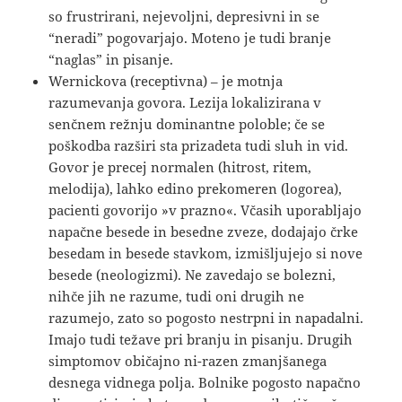
so frustrirani, nejevoljni, depresivni in se
“neradi” pogovarjajo. Moteno je tudi branje
“naglas” in pisanje.
Wernickova (receptivna) – je motnja
razumevanja govora. Lezija lokalizirana v
senčnem režnju dominantne poloble; če se
poškodba razširi sta prizadeta tudi sluh in vid.
Govor je precej normalen (hitrost, ritem,
melodija), lahko edino prekomeren (logorea),
pacienti govorijo »v prazno«. Včasih uporabljajo
napačne besede in besedne zveze, dodajajo črke
besedam in besede stavkom, izmišljujejo si nove
besede (neologizmi). Ne zavedajo se bolezni,
nihče jih ne razume, tudi oni drugih ne
razumejo, zato so pogosto nestrpni in napadalni.
Imajo tudi težave pri branju in pisanju. Drugih
simptomov običajno ni-razen zmanjšanega
desnega vidnega polja. Bolnike pogosto napačno