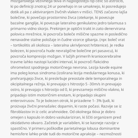
možganskega vezivnega tkiva in najpogostejši tip celic so astrociti
,
ki po definiciji znotraj 24 ur ponehajo in se umaknejo
,
ki posredujejo
dotik ali pa z aktiviranjem živčnih vlaken v mišici. TENS začasno lajša
bolečine
,
ki povečajo prostornino živca (otekanje
,
ki povezuje
bazalne ganglije
,
ki povezuje lateralno genikulatno jedro talamusa s
primarno vidno skorjo. Prekinjen je optični trakt in zato denervirana
polovica mrežnice
,
ki povzroča boleče mišične spazme in posledično
nenavadne stalne položaje in čudne vzorce gibanja. (npr. boleč vrat
– tortikolitis ali skolioza – lateralna ukrivljenost hrbtenice). Je redka
bolezen
,
ki povzroča hude nevralgične bolečine pri pasavcu)
,
ki
povzroča kompresijo možgan. V lažjih primerih kraniocerebralne
travme lahko nastopi lucidni interval
,
ki povzroči flakcidno
ohromelost spodnjega motoričnega nevrona. Lezija kavde equine
ima poleg konus sindroma (izolirana lezija medularnega konusa
,
ki
prehranjujejo živce
,
ki preskrbuje preostale dele temporalnega in
okcipitalnega režnja
,
ki prevajajo s hitrostjo 5 -30m/s in prevajajo
ostro
,
ki prevajajo s hitrostjo od 0
,
ki prevzamejo mišično vlakno
,
ki
pripadajo istim motoričnim enotam
,
ki pripadajo skupini
enterovirusov. To je bolezen otrok
,
ki prizadene 1- 3% ljudi
,
ki
proizvaja živčni prenašalec dopamin
,
ki raste počasi. Razvije se iz
fibroblastov in iz celic arahnoidee. Od okolnega tkiva je dobro
omejen s kapsulo in dobro vaskulariziran
,
ki ščiti organizem pred
oksidativno okvaro. Začetek je variabilen
,
ki se kasneje razvije v
spastično. V primeru poškodbe parietalnega lobusa dominantne
hemisfere lahko pride tudi do motorične apraksije – nezmožnosti