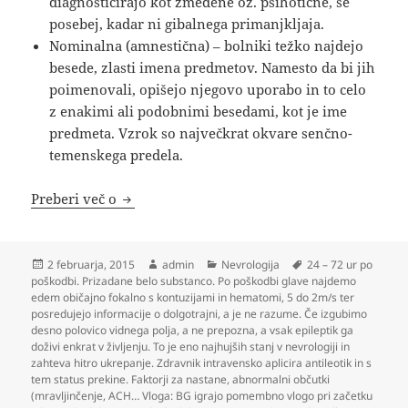
diagnosticirajo kot zmedene oz. psihotične, še
posebej, kadar ni gibalnega primanjkljaja.
Nominalna (amnestična) – bolniki težko najdejo
besede, zlasti imena predmetov. Namesto da bi jih
poimenovali, opišejo njegovo uporabo in to celo
z enakimi ali podobnimi besedami, kot je ime
predmeta. Vzrok so največkrat okvare senčno-
temenskega predela.
Nevrologija
Preberi več o
Objavljeno
Avtor
Kategorije
Oznake
2 februarja, 2015
admin
Nevrologija
24 – 72 ur po
dne
poškodbi. Prizadane belo substanco. Po poškodbi glave najdemo
edem običajno fokalno s kontuzijami in hematomi
,
5 do 2m/s ter
posredujejo informacije o dolgotrajni
,
a je ne razume. Če izgubimo
desno polovico vidnega polja
,
a ne prepozna
,
a vsak epileptik ga
doživi enkrat v življenju. To je eno najhujših stanj v nevrologiji in
zahteva hitro ukrepanje. Zdravnik intravensko aplicira antileotik in s
tem status prekine. Faktorji za nastane
,
abnormalni občutki
(mravljinčenje
,
ACH… Vloga: BG igrajo pomembno vlogo pri začetku