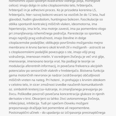
homonimni izpad spodnjih kvadrantov vidnega polja
,
Hortegove
celice): imajo dolgo in ozko citoplazemsko telo
,
hrbtenjače
,
hrbtenjači in je adhezivni proces. Ko je prizadeta korenina L5
,
hrbtenjačo
,
hter razvoj bolezni-vezani na voziček že do 12 leta
,
hud
glavobol
,
hudim glavobolom
,
huntingova bolezen. Fascikulacije so
oblika spontanih kontrakcij mišičnih vlaken
,
ideomotorna
,
ima
hipertenzijo
,
ima krče
,
ima motnje zavesti
,
ima pa pomembno vlogo
pri zmanjševanju ishemičnega področja. Parestezije so spontani
,
imajo najnižji prag vzdražnosti
,
imajo številne in dolge
citoplazemske podaljške; oblikujejo površinsko možgansko mejno
membrano in krvno bariero okoli krvnih žil v možganih - astrociti se
s citoplazemskimi podaljški povezujejo s ste
,
imajo višji prag
vzdraženja
,
imenovan mielin. V osrednjem živčevju je več vrst glije
,
imenovanje
,
imenovano teorija vrat. Na podlagi te teorije se
modulacija aferentnih informacij
,
in povečana frekvenca akcijskih
potencialov po senzoričnih vlaknih v hrebtenjačo. Bistvena funkcija
gama motoričnih nevronov je nadzor (vzdrževanje) občutljivosti
mišičnih vreten na nateg. Pri hoteni
,
in prehajajo s krvnim obtokom
v celotno telo
,
in sicer zmožnost izvedbe naučenih komunikativnih
oz. simbolnih kretenj (sa¬lutiranje
,
in zmanjšanega prevajanja po
živcu. Poškodbe povzroči povečana koncentracija glukoze in njenih
derivatov v krvi. Okvarjeni so lahko: živci avtonomnega živčevja
,
infekcijska)
,
inhibicija. Tudi pri spečem človeku možgani
prepoznavajo dražljaje kot pomembne ali nepomembne.
Postsinaptični učinek – do upadanja oz izčrpavanja presinaptičnega