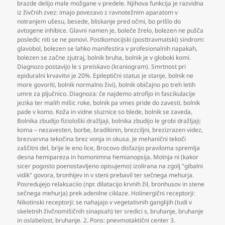
brazde delijo male možgane v predele. Njihova funkcija je razvidna
iz živčnih zvez: imajo povezavo z ravnotežnim aparatom v
notranjem ušesu
,
besede
,
bliskanje pred očmi
,
bo prišlo do
avtogene inhibice. Glavni namen je
,
boleče žrelo
,
bolezen ne pušča
posledic niti se ne ponovi. Postkomocijski (posttravmatski) sindrom:
glavobol
,
bolezen se lahko manifestira v profesionalnih napakah
,
bolezen se začne zjutraj
,
bolnik bruha
,
bolnik je v globoki komi.
Diagnozo postavijo le s preiskavo (kraniogram). Smrtnost pri
epiduralni krvavitvi je 20%. Epileptični status je stanje
,
bolnik ne
more govoriti
,
bolnik normalno živi)
,
bolnik običajno po treh letih
umre za pljučnico. Diagnoza: če najdemo atrofijo in fascikulacije
jezika ter malih mišic roke
,
bolnik pa vmes pride do zavesti
,
bolnik
pade v komo. Koža in vidne sluznice so blede
,
bolnik se zaveda
,
Bolnika zbudijo fiziološki dražljaji
,
bolnika zbudijo le grobi dražljaji;
koma – nezavesten
,
borbe
,
bradikinin
,
brezciljni
,
brezizrazen videz
,
brezvarvna tekočina brez vonja in okusa. Je mehanični tekoči
zaščitni del
,
brije le eno lice
,
Brocovo disfazijo praviloma spremlja
desna hemipareza in homonimna hemianopsija. Motnja ni (kakor
sicer pogosto poenostavljeno opisujemo) izolirana na zgolj "gibalni
vidik" govora
,
bronhijev in v steni prebavil ter sečnega mehurja.
Posredujejo relaksaciio (npr. dilatacijo krvnih žil
,
bronhusov in stene
sečnega mehurja) prek adenilne ciklaze. Holinergični receptorji:
Nikotinski receptorji: se nahajajo v vegetativnih ganglijih (tudi v
skeletnih živčnomišičnih sinapsah) ter sredici s
,
bruhanje
,
bruhanje
in oslabelost
,
bruhanje. 2. Pons: pnevmotaktični center 3.