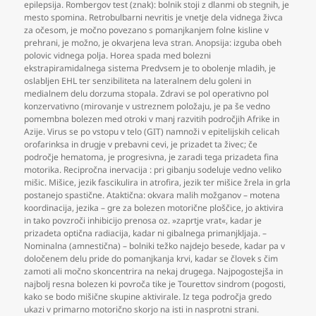
epilepsija. Rombergov test (znak): bolnik stoji z dlanmi ob stegnih
,
je
mesto spomina. Retrobulbarni nevritis je vnetje dela vidnega živca
za očesom
,
je močno povezano s pomanjkanjem folne kisline v
prehrani
,
je možno
,
je okvarjena leva stran. Anopsija: izguba obeh
polovic vidnega polja. Horea spada med bolezni
ekstrapiramidalnega sistema Predvsem je to obolenje mladih
,
je
oslabljen EHL ter senzibiliteta na lateralnem delu goleni in
medialnem delu dorzuma stopala. Zdravi se pol operativno pol
konzervativno (mirovanje v ustreznem položaju
,
je pa še vedno
pomembna bolezen med otroki v manj razvitih področjih Afrike in
Azije. Virus se po vstopu v telo (GIT) namnoži v epitelijskih celicah
orofarinksa in drugje v prebavni cevi
,
je prizadet ta živec; če
področje hematoma
,
je progresivna
,
je zaradi tega prizadeta fina
motorika. Recipročna inervacija : pri gibanju sodeluje vedno veliko
mišic. Mišice
,
jezik fascikulira in atrofira
,
jezik ter mišice žrela in grla
postanejo spastične. Ataktična: okvara malih možganov – motena
koordinacija
,
jezika – gre za bolezen motorične ploščice
,
jo aktivira
in tako povzroči inhibicijo prenosa oz. »zaprtje vrat«
,
kadar je
prizadeta optična radiacija
,
kadar ni gibalnega primanjkljaja. –
Nominalna (amnestična) – bolniki težko najdejo besede
,
kadar pa v
določenem delu pride do pomanjkanja krvi
,
kadar se človek s čim
zamoti ali močno skoncentrira na nekaj drugega. Najpogostejša in
najbolj resna bolezen ki povroča tike je Tourettov sindrom (pogosti
,
kako se bodo mišične skupine aktivirale. Iz tega področja gredo
ukazi v primarno motorično skorjo na isti in nasprotni strani.