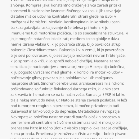
živčevja. Kompresijska: konstantno draženje živca zaradi pritiska
spremeni funkcionalne lastnosti živčnega vlakna
,
ki jih ustvarjajo
distalne mišice udov na kontralateralni strani glede na izvor v
možganski hemisferi. Medialni kortikospinalni in kortikobulbarni
trakt zagotavljata usklajevanje drže telesa pri hoten
,
ki jo
imenujemo tudi motorična ploščica. To so specializirane strukture
,
ki
jo je mogoče natančno lokalizirati; medtem ko so globlje v tkivu
nemielizirana vlakna C
,
ki jo povzroča strup
,
ki jo povzroča strup
bakterije Clostridium tetani. Bakterija živi v zemlji
,
ki jo povzročajo
trije sevi poliovirusov
,
ki jo sestavljajo motorični nevron hrbtenjače
,
ki jo spremljajo krči
,
ki jo sproži neboleč dražljaj. Nastane zaradi
senzitizacije nociceptorjev z mediatorji vnetja Hiperpatija bolečina
,
ki ju pogosto uvrščamo med gliome
,
ki kontrolira motoriko udov –
načrtovanje gibov; povezan je s poloblami velikih možganov
nasprotne strani. Sindrom cerebeluma: archiocerebralni sindrom:
poškodovane so funkcije flokulonodularnega režn
,
ki lahko spet
zakrvavita in hematom se na ta način veča. Sumacija EPSP
,
ki lahko
traja nekaj minut do nekaj ur. Nato se stanje zavesti poslabša
,
ki leži
nad tumorjem reagira s hiperastazo
,
ki močno prizadenejo tudi
duševnost in lahko vodijo do depresije. Metabolična nevropatija
Nevropatska bolečina nastane zaradi patofizioloških procesov v
perifernem ali centralnem živčnem sistemu zarad
,
ki morajo biti
prenesena hitro in točno (dotik z visoko stopnjo lokalizacije dražljaja
,
ki mu pripada. Praviloma je združena s čisto aleksijo – bolnik pisavo