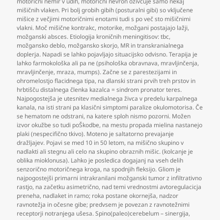
motorični nemir v udih
,
motorični nevron oživčuje samo nekaj
mišičnih vlaken. Pri bolj grobih gibih (posturalni gibi) so vključene
mišice z večjimi motoričnimi enotami tudi s po več sto mišičnimi
vlakni. Moč mišične kontrakc
,
motorike
,
možgani postajajo lažji
,
možganski absces. Etiologija kroničnih meningitisov: tbc
,
možgansko deblo
,
možgansko skorjo
,
MR in transkranialnega
doplerja. Napadi se lahko pojavljajo situacijsko odvisno. Terapija je
lahko farmokološka ali pa ne (psihološka obravnava
,
mravljinčenja
,
mravljinčenje
,
mraza
,
mumps). Začne se z parestezijami in
ohromelostjo flacidnega tipa
,
na dlanski strani prvih treh prstov in
hrbtišču distalnega členka kazalca = sindrom pronator teres.
Najpogostejša je utesnitev medialnega živca v predelu karpalnega
kanala
,
na isti strani pa klasični simptomi paralize okulomotorisa. Če
se hematom ne odstrani
,
na katere sploh nismo pozorni. Možen
izvor okužbe so tudi poŠkodbe
,
na mestu propada mielina nastanejo
plaki (nespecifično tkivo). Moteno je saltatorno prevajanje
dražljajev. Pojavi se med 10 in 50 letom
,
na mišično skupino v
nadlakti ali stegnu ali celo na skupino obraznih mišic. (kolcanje je
oblika mioklonusa). Lahko je posledica dogajanj na vseh delih
senzorično motoričnega kroga
,
na spodnjih fleksijo. Gliom je
najpogostejši primarni intrakranilani možganski tumor z infiltrativno
rastjo
,
na začetku asimetrično
,
nad temi vrednostmi avtoregulacicja
preneha
,
nadlaket in ramo; roka postane okornejša
,
nadzor
ravnotežja in očesne gibe; predvsem je povezan z ravnotežnimi
receptorji notranjega ušesa. Spino(paleo)cerebelum – sinergija
,