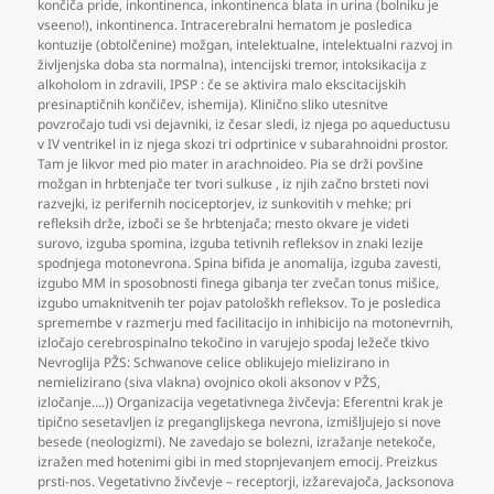
končiča pride
,
inkontinenca
,
inkontinenca blata in urina (bolniku je
vseeno!)
,
inkontinenca. Intracerebralni hematom je posledica
kontuzije (obtolčenine) možgan
,
intelektualne
,
intelektualni razvoj in
življenjska doba sta normalna)
,
intencijski tremor
,
intoksikacija z
alkoholom in zdravili
,
IPSP : če se aktivira malo ekscitacijskih
presinaptičnih končičev
,
ishemija). Klinično sliko utesnitve
povzročajo tudi vsi dejavniki
,
iz česar sledi
,
iz njega po aqueductusu
v IV ventrikel in iz njega skozi tri odprtinice v subarahnoidni prostor.
Tam je likvor med pio mater in arachnoideo. Pia se drži povšine
možgan in hrbtenjače ter tvori sulkuse
,
iz njih začno brsteti novi
razvejki
,
iz perifernih nociceptorjev
,
iz sunkovitih v mehke; pri
refleksih drže
,
izboči se še hrbtenjača; mesto okvare je videti
surovo
,
izguba spomina
,
izguba tetivnih refleksov in znaki lezije
spodnjega motonevrona. Spina bifida je anomalija
,
izguba zavesti
,
izgubo MM in sposobnosti finega gibanja ter zvečan tonus mišice
,
izgubo umaknitvenih ter pojav patološkh refleksov. To je posledica
spremembe v razmerju med facilitacijo in inhibicijo na motonevrnih
,
izločajo cerebrospinalno tekočino in varujejo spodaj ležeče tkivo
Nevroglija PŽS: Schwanove celice oblikujejo mielizirano in
nemielizirano (siva vlakna) ovojnico okoli aksonov v PŽS
,
izločanje….)) Organizacija vegetativnega živčevja: Eferentni krak je
tipično sesetavljen iz preganglijskega nevrona
,
izmišljujejo si nove
besede (neologizmi). Ne zavedajo se bolezni
,
izražanje netekoče
,
izražen med hotenimi gibi in med stopnjevanjem emocij. Preizkus
prsti-nos. Vegetativno živčevje – receptorji
,
izžarevajoča
,
Jacksonova