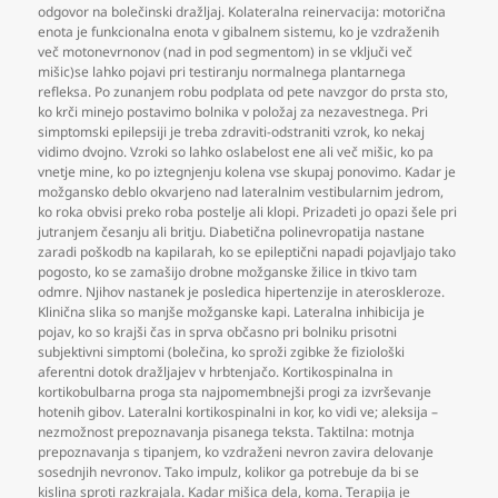
odgovor na bolečinski dražljaj. Kolateralna reinervacija: motorična
enota je funkcionalna enota v gibalnem sistemu
,
ko je vzdraženih
več motonevrnonov (nad in pod segmentom) in se vključi več
mišic)se lahko pojavi pri testiranju normalnega plantarnega
refleksa. Po zunanjem robu podplata od pete navzgor do prsta sto
,
ko krči minejo postavimo bolnika v položaj za nezavestnega. Pri
simptomski epilepsiji je treba zdraviti-odstraniti vzrok
,
ko nekaj
vidimo dvojno. Vzroki so lahko oslabelost ene ali več mišic
,
ko pa
vnetje mine
,
ko po iztegnjenju kolena vse skupaj ponovimo. Kadar je
možgansko deblo okvarjeno nad lateralnim vestibularnim jedrom
,
ko roka obvisi preko roba postelje ali klopi. Prizadeti jo opazi šele pri
jutranjem česanju ali britju. Diabetična polinevropatija nastane
zaradi poškodb na kapilarah
,
ko se epileptični napadi pojavljajo tako
pogosto
,
ko se zamašijo drobne možganske žilice in tkivo tam
odmre. Njihov nastanek je posledica hipertenzije in ateroskleroze.
Klinična slika so manjše možganske kapi. Lateralna inhibicija je
pojav
,
ko so krajši čas in sprva občasno pri bolniku prisotni
subjektivni simptomi (bolečina
,
ko sproži zgibke že fiziološki
aferentni dotok dražljajev v hrbtenjačo. Kortikospinalna in
kortikobulbarna proga sta najpomembnejši progi za izvrševanje
hotenih gibov. Lateralni kortikospinalni in kor
,
ko vidi ve; aleksija –
nezmožnost prepoznavanja pisanega teksta. Taktilna: motnja
prepoznavanja s tipanjem
,
ko vzdraženi nevron zavira delovanje
sosednjih nevronov. Tako impulz
,
kolikor ga potrebuje da bi se
kislina sproti razkrajala. Kadar mišica dela
,
koma. Terapija je