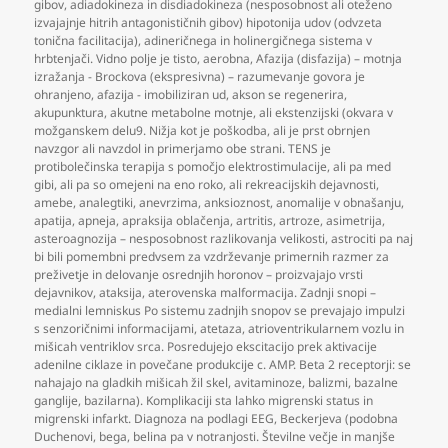
gibov
,
adiadokineza in disdiadokineza (nesposobnost ali oteženo
izvajajnje hitrih antagonističnih gibov) hipotonija udov (odvzeta
tonična facilitacija)
,
adineričnega in holinergičnega sistema v
hrbtenjači. Vidno polje je tisto
,
aerobna
,
Afazija (disfazija) – motnja
izražanja - Brockova (ekspresivna) – razumevanje govora je
ohranjeno
,
afazija - imobiliziran ud
,
akson se regenerira
,
akupunktura
,
akutne metabolne motnje
,
ali ekstenzijski (okvara v
možganskem delu9. Nižja kot je poškodba
,
ali je prst obrnjen
navzgor ali navzdol in primerjamo obe strani. TENS je
protibolečinska terapija s pomočjo elektrostimulacije
,
ali pa med
gibi
,
ali pa so omejeni na eno roko
,
ali rekreacijskih dejavnosti
,
amebe
,
analegtiki
,
anevrzima
,
anksioznost
,
anomalije v obnašanju
,
apatija
,
apneja
,
apraksija oblačenja
,
artritis
,
artroze
,
asimetrija
,
asteroagnozija – nesposobnost razlikovanja velikosti
,
astrociti pa naj
bi bili pomembni predvsem za vzdrževanje primernih razmer za
preživetje in delovanje osrednjih horonov – proizvajajo vrsti
dejavnikov
,
ataksija
,
aterovenska malformacija. Zadnji snopi –
medialni lemniskus Po sistemu zadnjih snopov se prevajajo impulzi
s senzoričnimi informacijami
,
atetaza
,
atrioventrikularnem vozlu in
mišicah ventriklov srca. Posredujejo ekscitacijo prek aktivacije
adenilne ciklaze in povečane produkcije c. AMP. Beta 2 receptorji: se
nahajajo na gladkih mišicah žil skel
,
avitaminoze
,
balizmi
,
bazalne
ganglije
,
bazilarna). Komplikaciji sta lahko migrenski status in
migrenski infarkt. Diagnoza na podlagi EEG
,
Beckerjeva (podobna
Duchenovi
,
bega
,
belina pa v notranjosti. Številne večje in manjše