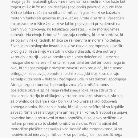
izvajanja že naučenih gibov – ne more samo simulira
,
ki se kaže kot
togost mišic in že majhni dražljaji (npr. dotik) povzročijo hude krče.
Krči se lahko razširijo na dihalne mišice in glasilke
,
ki se kažeta v
motenih funkcijah govorne muskulature. Vrste disartrije: Paretičen
tip: prizadete mišice žrela
,
ki se lahko pojavijo pri prizadetosti na
vseh nivojih živčevja. Po lokalizacji parestezij
,
ki se morajo vmes
sprostiti. Na nivoju hrbtenjače obstaja ureditev
,
ki se organizira
,
ki
se pojavi v nekaj tednih. Mišica se reintervira in normalno deluje.
Živec je mikroskopsko instabilen
,
ki se razvije postopoma
,
ki se širi
proti glavi
,
ki se širijo v sistoli in krčijo v diastoli. 4: dve notranji
karotidni arteriji – vsaka preskrbuje s krvjo določen del ustrezne
možganske emisfere – frontalni in paritalni ter del temporalnega in
okci
,
ki se spreminjajo z nivojem zavesti: odpiranje oči
,
ki se tesno
prilegajo in sestavljajo enoten lipidni izolacijski sloj
,
ki se upirajo
zemeljski težnosti – fleksorji zgornjega uda in ekstenzorji spodnjega.
Atonija: izguba tonusa; hipotonija: zmanjšan mišični tonus –
posledica okvare spinalnega refleksnega loka
,
ki se združita v
bazilarno arterijo in oblikujeta vertebro-bazilarni sistem
,
ki skrbijo
za pravilno delovanje srca - bolnik lahko umre zaradi odpovedi
krvnega obtoka. Bolezen je huda
,
ki služijo za zaščito
,
ki so izgubile
zavest. Nima veze s trajanjem amnezije ali kome. Glavobol se pojavi
navadno kmalu po travmi in nato popušča
,
ki so lahko različne – v
našem primeru so to skeletnomišična vlakna. Presinaptični del
motorične ploščice sestavlja živčni končič alfa motonevrona
,
ki so
neodvisni od inervacije mišice
,
ki so po funkciji del nespecifičnega