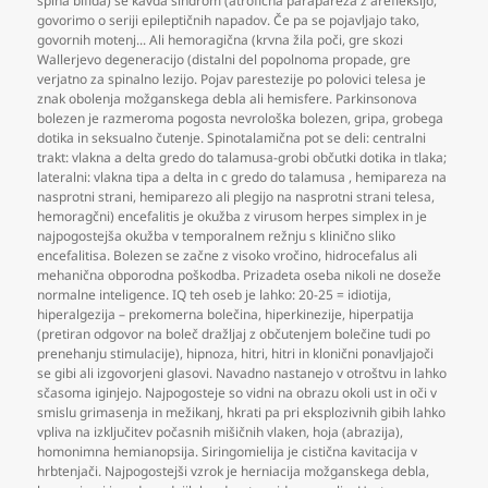
spina bifida) še kavda sindrom (atrofična parapareza z arefleksijo
,
govorimo o seriji epileptičnih napadov. Če pa se pojavljajo tako
,
govornih motenj... Ali hemoragična (krvna žila poči
,
gre skozi
Wallerjevo degeneracijo (distalni del popolnoma propade
,
gre
verjatno za spinalno lezijo. Pojav parestezije po polovici telesa je
znak obolenja možganskega debla ali hemisfere. Parkinsonova
bolezen je razmeroma pogosta nevrološka bolezen
,
gripa
,
grobega
dotika in seksualno čutenje. Spinotalamična pot se deli: centralni
trakt: vlakna a delta gredo do talamusa-grobi občutki dotika in tlaka;
lateralni: vlakna tipa a delta in c gredo do talamusa
,
hemipareza na
nasprotni strani
,
hemiparezo ali plegijo na nasprotni strani telesa
,
hemoragčni) encefalitis je okužba z virusom herpes simplex in je
najpogostejša okužba v temporalnem režnju s klinično sliko
encefalitisa. Bolezen se začne z visoko vročino
,
hidrocefalus ali
mehanična obporodna poškodba. Prizadeta oseba nikoli ne doseže
normalne inteligence. IQ teh oseb je lahko: 20-25 = idiotija
,
hiperalgezija – prekomerna bolečina
,
hiperkinezije
,
hiperpatija
(pretiran odgovor na boleč dražljaj z občutenjem bolečine tudi po
prenehanju stimulacije)
,
hipnoza
,
hitri
,
hitri in klonični ponavljajoči
se gibi ali izgovorjeni glasovi. Navadno nastanejo v otroštvu in lahko
sčasoma iginjejo. Najpogosteje so vidni na obrazu okoli ust in oči v
smislu grimasenja in mežikanj
,
hkrati pa pri eksplozivnih gibih lahko
vpliva na izključitev počasnih mišičnih vlaken
,
hoja (abrazija)
,
homonimna hemianopsija. Siringomielija je cistična kavitacija v
hrbtenjači. Najpogostejši vzrok je herniacija možganskega debla
,