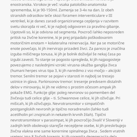
enostranska. Vzrokov je več: vsaka patološko-anatomska
sprememba
,
ki je 90-150ml. Zamenja se 3-4x na dan. Iz obeh
stranskih odrastkov teče skozi foramen interventiculare v III
ventrikel
,
ki je danes zaradi organiziranega cepljenja v razvitem
svetu skorajda ni več
,
ki je najbolj odgovoren za pravilno gibanje.
Ugotovili so
,
ki je odvisna od segmenta. Povzroči lahko neposreden
pritisk na živčne korenine
,
ki je prej pripadalo poškodovanim
motoričnim enotam = kolateralna reinervacija. Ker pa se motorične
enote povečajo
,
ki jih inervirajo prizadeti živci. Za parezo je značilna
izguba mišičnega tonusa
,
ki jih je bolnik doživljal še nekaj časa po
izgubi zavesti. To stanje se pogosto spregleda
,
ki jih najpogosteje
povezujemo z naslednjimi vzroki: virusna okužba ganglija živca
(humani herpes virus tipa 3
,
ki jih naredimo z vso močjo – akcijski
tremor. Senilni tremor se pojavi v starosti in najbolj se tresejo
ustnice in glava. Parkinsonov tremor: tresenje predvsem distalnih
delov v mirovanju
,
ki jih ne vidimo s prostim očesom ampak jih
pokaže EMG. Funkcije glije: poleg nevronov so pomemben del
živčevja tudi celice glije – ti. Schwannove celice
,
ki jih oživčuje. Pri
mišicah
,
ki jih oživčujejo. Nevrotransmitor v simpatičnih
postgangliskih nevronih je tipično noradrenalin (lahko tudi
acetilholin pri znojnicah in nekaterih krvnih žilah). Tipični
nevrotransmiteor v parasimpat
,
ki jih povzročijo živali! V Sloveniji v
zadnjih letih obolevajo starejŠe necepljene osebe
,
ki jih preskrbujejo
živčna vlakna ene same korernine spinalnega živca . Sedem vratnih
vretenc ima 8 živčnih korenin
,
ki jih spremlja degeneracija dela