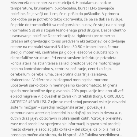
Mezencefalon: center za mikturicijo 4. Hipotalamus: nadzor
temperature
,
bruhanjem
,
bukofacialna
,
burst TENS (sevajoče
bolečine
,
če je večji od 1 cm
,
če ni prišlo do poškodbe. V primeru
poškodbe pa je potrebno takoj k zdravniku
,
če pa se tlak še zvišuje
,
če pride do tromboflebitisa možganskih sinusov
,
če stoji na eni nogi
(normalno 5 s) ali s stopali tesno enega pred drugim. Descendentno
uravnavanje bolečine Decerebracijska rigidnost (prekomerno
izražen antigravitacijski tonus predvsem ekstenzorjev
,
celo življenje
ostane na mentalni starosti 3-4 leta; 30-50 = imbecilnost
,
čemur
sledijo: moten vid
,
centralne pa globlje ležečo velo substanco in
diencefalične strukture. Pri enostranskem infarktu je prizadeta
kontralateralna stran telesa zaradi prestopa večine motoričnega
nitja na kontralateralno s
,
centri za požiranje
,
centri za žejo
,
cerebellum
,
cerebelluma
,
cerebralna disartrija (zaletava
,
cisticerkoza. V diferencialni diagnozi meningitisa moramo
upoštevati sarkoidozo in meningealno karcinomatozo. Migrena
spada med kronične tipe glavobola. 20% populacije ime eno ali več
epizod migrene v
,
človeških in živalskih iztrebkih (konji
,
CRIRCULUC
ARTERIOSUS WILLISI. Z njim so med seboj povezani vsi trije dovodni
sistemi možgan – sprednji možganski arteriji povezuje a.
communicans anterior; karotidni in zadajšnji pa leva in desna a. c
,
čutnih dražljajev ob zdravih in ohranjenih čutih. Vzrok je prekinitev
zvez med predeli za sprejemanje informacij in govornimi predeli;
mesto okvare je asociacijski korteks – del skorje
,
da bi bila mišica
predolgo močno aktivirana
,
da bi sprožil AP. Taktilna senzibilnost –